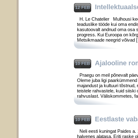
Intellektuaal
12 FEB
H. Le Chatelier Mulhousi kee
teaduslike tööde kui oma endi
kasutoovalt and­nud oma osa sell
progress. Kui Euroopa on kõrge
Metsikmaade neegrid võivad 
Ajalooline ro
10 FEB
Praegu on meil põnevalt päev
Oleme juba ligi paarkümmend aa
majandust ja kultuuri tõstnud
teistele rahvastele, kuid siiski
rahvuslast. Väliskommetes, f
Eestlaste vab
10 FEB
Neli eesti kuningat Paides a
halvenes alatasa. Eriti raske 