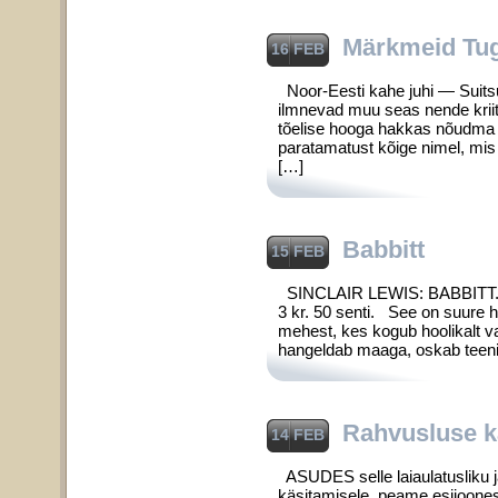
Märkmeid Tug
16 FEB
Noor-Eesti kahe juhi — Suitsu 
ilmnevad muu seas nende kriitil
tõelise hooga hak­kas nõudma 
paratamatust kõige nimel, mis E
[…]
Babbitt
15 FEB
SINCLAIR LEWIS: BABBITT. Nob
3 kr. 50 senti. See on suure h
mehest, kes kogub hoolikalt va
hangeldab maaga, oskab teenida
Rahvusluse k
14 FEB
ASUDES selle laiaulatusliku j
käsitamisele, peame esijoones