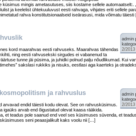
e küsimus mingis ametasutuses, siis kostame sellele automaatselt:. „
ist ja kee­lelist ühtekuuluvust eesti rahvaga, vihjates eriti sellele pa
imetatud rahva konstitutsionaalseid iseärasusi, mida võimatu täiesti
ahvuslik
admin 
katego
2/2013
enes kord maarah­vas eesti rahvuseks. Maarahvas tähendas
amkihti, ning eesti rahvusekski sirgudes ei vabanenud ta
aväärtuse tunne jäi püsima, ja juhidki polnud palju nõudlikumad. Kui v
imehes” sakslasi rukkiks ja nisuks, eestlasi aga kaerteks ja otradek
 kosmopolitism ja rahvuslus
admin 
katego
2/2013
 arvavad endid täiesti kodu olevat. See on rahvusküsimus.
ja igaüks arvab end õigustatud olevat kaasa rääkida.
ga, et teadus pole saanud end veel ses küsimuses süvenda, et teadusl
usküsimuses seni peaasjalikult kaks voolu nii […]