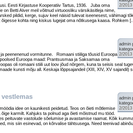
2/2013
etusi. Eesti Kirjastuse Kooperatiiv Tartus, 1936. Juba oma
on Betti Alver meil võitnud virtuoosliku värsikäsitleja nime,
värsked pildid, kerge, sujuv keel näisid tulevat iseenesest, vähimagi tõ
at õigesse kohta ning kiskus lugejat oma nõtkusega kaasa. Rohkem [
admin 
katego
2/2013
ja peenenenud vormi­tunne. Romaani stiiliga tõusid Euroopa
japoolsed Euroopa maad: Prantsusmaa ja Saksamaa oma
pas oli romaani stiili uut loov jõud nõrgem, kuna ta seisis seal tug
da­maade kunsti mõju all. Keskaja lõppsajandeil (XIII, XIV, XV sajandil
a vestlemas
admin 
katego
2/2013
ödia idee on kaunikesti peidetud. Teos on õieti mõtlemise
a õige karmilt. Kahjuks ta polnud aga õieti mõistnud mu tööd.
es peituvate vastolude sõelumise ja avastamise raamat. Kõik kumma
tted, mis siin esinevad, on kõrvalise tähtsusega. Need teenivad abinõ