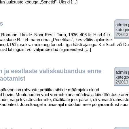
dusluuletuste koguga „Sonetid”. Ükski […]
s
admin 
katego
2/2013
omaan. I köide. Noor-Eesti, Tartu, 1936. 406 lk. Hind 4 kr.
e sakslane R. Lehmann oma ,,Poeetikas”, kes väitis ajaloolise
unud. Põhjuseks: meie aeg tunneb liiga hästi ajalugu. Kui Scott või 
uist lahinguist või väljamõeldud riigimeestest […]
n ja eestlaste väliskaubandus enne
admin 
katego
kaotamist
2/2013
äevani on rahvaste poliitika sihtide määrajaks olnud
 huvid. Muutunud on vaid vormid: kuna nüüdisaja kiire tööstuse ar
e, nagu kivisöelademete, õliallikate jne. pärast, oli vanasti rahvas
 kaubateid. Juba kaugel muinasajal möödus meie põhjarannikust suur