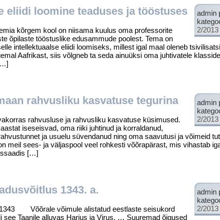
se eliidi loomine teaduses ja tööstuses
admin 
katego
2/2013
mia kõrgem kool on niisama kuulus oma professorite
ste õpilaste tööstuslike edu­sammude poolest. Tema on
e intellektuaalse eliidi loomi­seks, millest igal maal oleneb tsivilisats
mal Aafrikast, siis võlgneb ta seda ainuüksi oma juhtivatele klasside
[…]
maan rahvusliku kasvatuse tegurina
admin 
katego
2/2013
akorras rahvusluse ja rahvusliku kasvatuse küsimused.
stat iseseisvad, oma riiki juhtinud ja korraldanud,
, rahvustunnet ja usuelu süvendanud ning oma saavutusi ja võimeid tu
 on meil sees- ja väljas­pool veel rohkesti võõrapärast, mis vihastab iga
assaadis […]
adusvõitlus 1343. a.
admin 
katego
2/2013
. 1343 Võõrale võimule alistatud eestlaste seisukord
oli see Taanile alluvas Harjus ja Virus. … Suuremad õigused