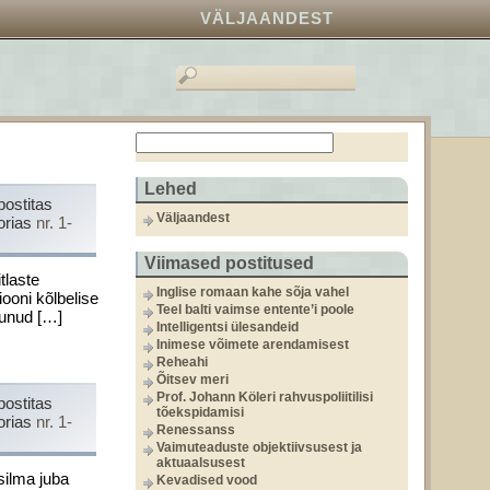
VÄLJAANDEST
Lehed
postitas
Väljaandest
orias
nr. 1-
Viimased postitused
tlaste
Inglise romaan kahe sõja vahel
ooni kõlbelise
Teel balti vaimse entente’i poole
sunud […]
Intelligentsi ülesandeid
Inimese võimete arendamisest
Reheahi
Õitsev meri
Prof. Johann Köleri rahvuspoliitilisi
postitas
tõekspidamisi
orias
nr. 1-
Renessanss
Vaimuteaduste objektiivsusest ja
aktuaalsusest
silma juba
Kevadised vood