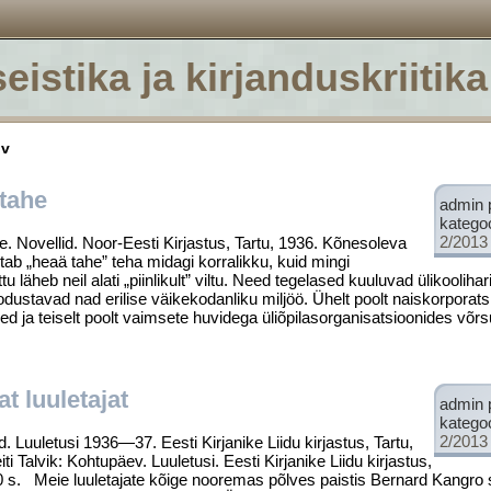
eistika ja kirjanduskriitika
iv
 tahe
admin 
katego
2/2013
he. Novellid. Noor-Eesti Kirjastus, Tartu, 1936. Kõnesoleva
tab „heaä tahe” teha midagi korralikku, kuid mingi
läheb neil alati „piinlikult” viltu. Need tegelased kuuluvad ülikoolihari
stavad nad erilise väikekodanliku miljöö. Ühelt poolt naiskorporatsi
d ja teiselt poolt vaimsete huvidega üliõpilasorganisatsioonides võr
 luuletajat
admin 
katego
2/2013
Luuletusi 1936—37. Eesti Kirjanike Liidu kirjastus, Tartu,
iti Talvik: Kohtupäev. Luuletusi. Eesti Kirjanike Liidu kirjastus,
 50 s. Meie luuletajate kõige nooremas põlves paistis Bernard Kangro 