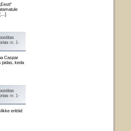
Eesti“
ratamatule
 […]
postitas
orias
nr. 1-
ana Caspar
s pidas, keda
postitas
orias
nr. 1-
ikke eritöid