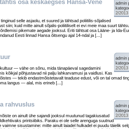
 tähtis osa keskaegses Hansa-Vene
admin 
katego
2/2013
nginud selle asja­olu, et suured ja tähtsad poliitilis-sõjalised
iin; kuid mitte ainult sõjalis-poliitiliselt ei evi meie maa suurt tähts
võrdlemisi pikemate aegade jook­sul. Eriti tähtsat osa Lääne- ja Ida-E
danud Eesti linnad Hansa õitsengu ajal 14-ndal ja […]
tuur
admin 
katego
2/2013
kultuur — vähe on sõnu, mida tänapäeval sagedamini
mis kõikjal põhjustavad nii palju lahkarvamusi ja vaidlusi. Kas
õistes — tekib endastmõistetavalt teaduse edust, või on tal omad ti
a langus — alal, mis erineb […]
ja rahvuslus
admin 
katego
2/2013
iste on ainult ühe sajandi jooksul muutunud tagakiusatud
üldkehtivaks printsiibiks. Paraku ei ole selle arenguga suutnud
aimne sisustamine: mitte ainult laiadel hulkadel ei puudu täielik se