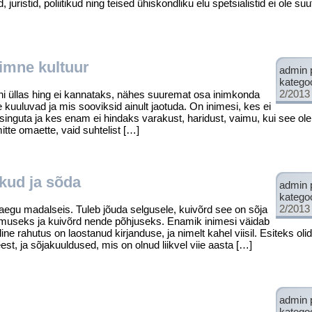
, juristid, poliitikud ning teised ühiskondliku elu spetsialistid ei ole s
imne kultuur
admin 
katego
2/2013
i üllas hing ei kannataks, nähes suuremat osa inimkonda
e kuuluvad ja mis sooviksid ainult jaotuda. On inimesi, kes ei
singuta ja kes enam ei hindaks varakust, haridust, vaimu, kui see olek
itte omaette, vaid suhtelist […]
ikud ja sõda
admin 
katego
2/2013
raegu madalseis. Tuleb jõuda selgusele, kuivõrd see on sõja
 tulemuseks ja kuivõrd nende põhjuseks. Enamik inimesi väidab
tiline rahutus on laostanud kirjanduse, ja nimelt kahel vii­sil. Esiteks ol
st, ja sõjakuuldused, mis on olnud liikvel viie aasta […]
admin 
katego