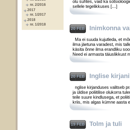
olu suhtes, vaid ka sotsioloogid
nr. 2/2016
sellele tegelikkuses […]
2017
nr. 1/2017
2018
nr. 1/2018
Inimkonna va
20 FEB
Ma ei suuda kujutleda, et mõn
ilma jäetuna varadest, mis tall
käsita õnne ilma erandliku soo
Need ei armasta täiuslikkust m
Inglise kirjan
20 FEB
nglise kirjanduses valitseb p
ja üldise poliitilise olukorra
teile suure kindlusega, et polii
kriis, mis algas kümne aasta ee
Tolm ja tuli
19 FEB