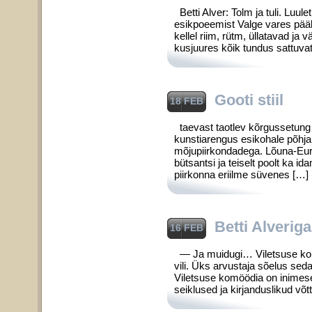
Betti Alver: Tolm ja tuli. Luul
esikpoeemist Valge vares pääle 
kellel riim, rütm, üllatavad ja 
kusjuures kõik tundus sattuv
Gooti stiil
18 FEB
taevast taotlev kõrgussetung 
kunstiarengus esikohale põh
mõjupiirkondadega. Lõuna-Euroo
bütsantsi ja teiselt poolt ka i
piirkonna eriilme süvenes […]
Betti Alverig
16 FEB
— Ja muidugi… Viletsuse komö
vili. Üks arvustaja sõelus sed
Viletsuse komöödia on inimes
seiklused ja kirjanduslikud võ