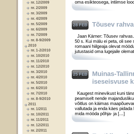
oma esikteosega, intiimse loo
nr. 12/2009
nr. 2/2009
nr. 3/2009
nr. 4/2009
Tõusev rahva
nr. 5/2009
28 FEB
nr. 6/2009
nr. 7/2009
Jaan Kärner: Tõusev rahvas. R
nr. 8-9/2009
50 s. Kui mälu ei peta, oli se
2010
romaani hiilgeaja olevat mööd
nr. 1-2/2010
jutustasid oma lugejaile olemat
nr. 10/2010
nr. 11/2010
nr. 12/2010
nr. 3/2010
Muinas-Tallin
25 FEB
nr. 4/2010
iseseisvuse 
nr. 5/2010
nr. 6/2010
Kaugest minevikust kuni tänap
nr. 7/2010
peamiselt nende majanduslikud
nr. 8-9/2010
võitlus on käimas maapõuevarad
2011
vallutada ja enda käes pidada
nr. 1/2011
mida mööda põhja- ja […]
nr. 10/2011
nr. 11/2011
nr. 12/2011
nr. 2/2011