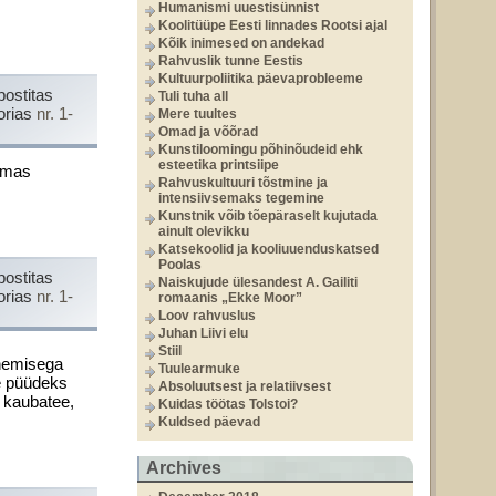
Humanismi uuestisünnist
Koolitüüpe Eesti linnades Rootsi ajal
Kõik inimesed on andekad
Rahvuslik tunne Eestis
Kultuurpoliitika päevaprobleeme
postitas
Tuli tuha all
orias
nr. 1-
Mere tuultes
Omad ja võõrad
Kunstiloomingu põhinõudeid ehk
esteetika printsiipe
Dumas
Rahvuskultuuri tõstmine ja
intensiivsemaks tegemine
Kunstnik võib tõepäraselt kujutada
ainult olevikku
Katsekoolid ja kooliuuenduskatsed
Poolas
postitas
Naiskujude ülesandest A. Gailiti
orias
nr. 1-
romaanis „Ekke Moor”
Loov rahvuslus
Juhan Liivi elu
Stiil
enemisega
Tuulearmuke
te püüdeks
Absoluutsest ja relatiivsest
 kaubatee,
Kuidas töötas Tolstoi?
Kuldsed päevad
Archives