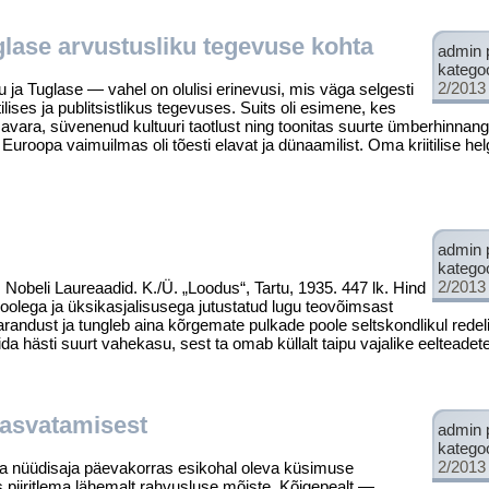
lase arvustusliku tegevuse kohta
admin 
katego
2/2013
ja Tuglase — vahel on olulisi erinevusi, mis väga selgesti
ises ja publitsistlikus tegevuses. Suits oli esimene, kes
avara, süvenenud kultuuri taotlust ning toonitas suurte ümberhinnang
uroopa vaimu­ilmas oli tõesti elavat ja dünaamilist. Oma kriitilise helg
admin 
katego
2/2013
eli Laureaadid. K./Ü. „Loodus“, Tartu, 1935. 447 lk. Hind
oolega ja üksikasjalisusega jutustatud lugu teo­võimsast
randust ja tungleb aina kõrgemate pulkade poole seltskondlikul redeli
 hästi suurt vahekasu, sest ta omab küllalt taipu vajalike eelteadet
asvatamisest
admin 
katego
2/2013
a nüüdisaja päevakorras esikohal oleva küsi­muse
 piiritlema lähemalt rahvusluse mõiste. Kõigepealt —