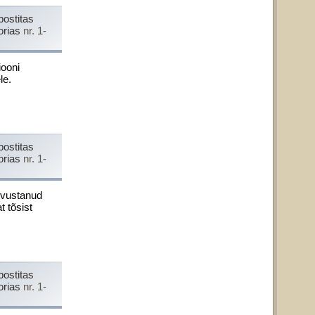
postitas
orias
nr. 1-
iooni
le.
postitas
orias
nr. 1-
tvustanud
t tõsist
postitas
orias
nr. 1-