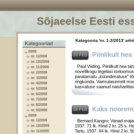
Sõjaeelse Eesti ess
Kategooria 'nr. 1-2/2013' arhi
Kategooriad
2008
Piinlikult hea
28 FEB
nr. 1/2008
nr. 10/2008
Paul Viiding. Piinlikult hea ta
nr. 11/2008
novellikogu tegelasi iseloomus
nr. 2/2008
paratamatu „küündimatuse” tõttu 
nr. 3/2008
ringkonda. Vaimutasemelt moodu
nr. 4/2008
kasvatuse saanud naisharitlase
nr. 5/2008
nr. 6/2008
nr. 7/2008
nr. 8/2008
Kaks nooremat
28 FEB
nr. 9/2008
2009
nr. 1/2009
Bernard Kangro: Vanad majad. 
1937. 71 lk. Hind 2 kr. 25 s. He
nr. 10/2009
Tartu, 1937. 64 lk. Hind 2 kr.
nr. 11/2009