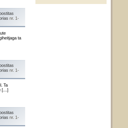
postitas
orias
nr. 1-
ute
iheitjaga ta
postitas
orias
nr. 1-
l. Ta
e […]
postitas
orias
nr. 1-