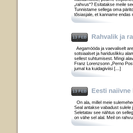
„rahvus“? Esitatakse meile se
Tunnistame sellega oma päritolul
tõsiasjale, et kanname endas n
Rahvalik ja r
13 FEB
Aegamööda ja vaevaliselt ar
sotsiaalset ja hariduslikku al
sellest suhtumi­sest. Mingi al
Franz Lorenzsonn „Perno Pos­t
jumal ka kuidagi­viisi […]
Eesti naiivne
13 FEB
On ala, millel meie sulemehed
Seal antakse vabadust sulele 
Seletatav see nähtus on selle
on vähe sel alal. Meil on rahv