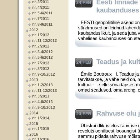
Eesti linnade
nr. 3/2011
24 FEB
nr. 4/2011
kaubanduses
nr. 5-6/2011
nr. 7/2011
EESTI geopoliitiline asend on ti
nr. 8-9/2011
sündmused on leidnud lahendust s
2012
kauban­duslikult, ja seda juba 
nr. 1/2012
vahelises kaubanduses on eten
nr. 11-12/2012
nr. 2/2012
nr. 3-4/2012
nr. 5-6/2012
Teadus ja kul
24 FEB
nr. 7/2012
nr. 8/2012
Émile Boutroux I. Teadus ja 
nr. 9-10/2012
tarvitatakse, ja vähe neid on, 
2013
kultuur — selle sõna täpses m
nr. 1-2/2013
omad seadused, oma areng, om
nr. 11-12/2013
nr. 3/2013
nr. 4-8/2013
nr. 9-10/2013
Rahvuse olu 
2014
23 FEB
nr. 1/2014
2015
Ühiskondlikus elus rahvuse mõ
nr. 1/2015
revolutsioonilisest loosungist 
2016
sammu pidada rahvuse mõiste v
nr. 1/2016