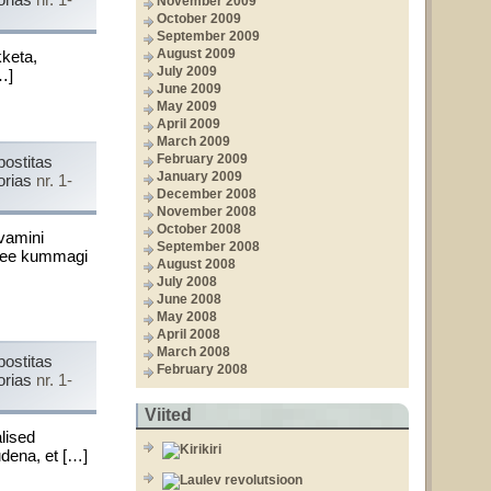
November 2009
October 2009
September 2009
August 2009
kketa,
July 2009
…]
June 2009
May 2009
April 2009
March 2009
February 2009
postitas
January 2009
orias
nr. 1-
December 2008
November 2008
October 2008
evamini
September 2008
) see kummagi
August 2008
July 2008
June 2008
May 2008
April 2008
March 2008
postitas
February 2008
orias
nr. 1-
Viited
lised
udena, et […]