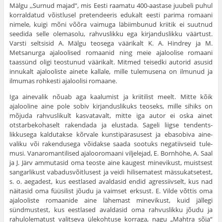
Mälgu ,,Surnud majad”, mis Eesti raamatu 400-aastase juu­beli puhul
korraldatud võistlusel pretendeeris edukalt eesti parima romaani
nimele, kuigi mõni võõra vaimuga läbiimbunud kriitik ei suutnud
seedida selle olemasolu, rahvuslikku ega kirjanduslikku väärtust.
Varsti seltsisid A. Mälgu teosega väärikalt K. A. Hindrey ja M.
Metsanurga ajaloolised romaanid ning meie ajaloolise romaani
taassünd oligi teostunud väärikalt. Mitmed teisedki autorid asusid
innukalt ajalooliste ainete kallale, mille tulemusena on ilmunud ja
ilmumas rohkesti ajaloolisi romaane.
Iga ainevalik nõuab aga kaalumist ja kriitilist meelt. Mitte kõik
ajalooline aine pole sobiv kirjanduslikuks teoseks, mille sihiks on
mõjuda rahvuslikult kasvatavalt, mitte iga autor ei oska ainet
otstarbekohaselt rakendada ja elustada. Sageli liigse tendents­
likkusega kaldutakse kõrvale kunstipärasusest ja ebasobiva aine­
valiku või rakendusega võidakse saada sootuks negatiivseid tule­
musi. Vanaromantilised ajalooromaani viljelejad, E. Bornhöhe, A. Saal
ja J. Järv ammutasid oma teoste aine kaugest minevikust, muistsest
sangarlikust vabadusvõitlusest ja veidi hilisematest mässu­katsetest,
s. o. aegadest, kus eestlased avaldasid endid agressiivselt, kus nad
näitasid oma füüsilist jõudu ja vaimset erksust. E. Vilde võttis oma
ajalooliste romaanide aine lähemast minevikust, kuid jällegi
sündmustest, kus eestlased avaldasid oma rahvuslikku jõudu ja
rahulolematust valitseva ülekohtuse korraga, nagu „Mahtra sõja“