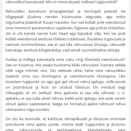
rahvuslikul kasvatusel. Mis on tema alused, millised tugipunktid?
Rahvusliku kasvatuse propageerijad ja teostajad peavad ise
kõigepealt jõudma nendes küsimustes selgusele, aga mitte
tegutsema plaanitult huupi ropsides. Kui nad küllalt pole veendunud
oma missiooni paratamatus vajaduses, õigluses ega pühas otstarbes,
siis ei või kanda nende külv head ega lopsakat vilja. Kes ise pole
küllalt veendunud eestluse tõelises tubliduses, füüsilises tugevuses ja
vaim­ses loomisvõimes, see ei saa olla rahvusluse õhutaja, rahvuslik
kasva­taja, eestluse kõrgekskiitja, vaid ainult suuresõnaline ülistaja.
Kuidas ja millega kasvatada oma usku ning tõestada veendu­must?
See on küsimus, mis peaks huvitama kõiki rahvuslasi. Vastata sellele
võib väga mitmet viisi. Üks eelistab ühte, teine teist rahvuslikku
teadust oma usu kinnitajana ja veendumuste tõestajana. Üks
tüsedam tugipunkt on aga igal ajal olnud rahva ajalugu, mille poole
on pöördutud ja kust on otsitud tõestusi. On mindud isegi
niikaugele, et on öeldud: ilma ajaloota ei saa olla rahvast, s. o.
ajalukku ei saa tulla ükski rahvas, kellel pole ajalugu, kes pole varem
olnud aja­loo vaateveerul. Seega on hinnatud ajaloo tähtsust rahva
olemas­olus väga suureks.
On siis ka loomulik, et kahtluse silmapilkudel ja tõestuse otsi­misel
pöördume oma ajaloo poole, otsime sealt tugipunkte ja jõutoitu
oma rahvustunde ja eestimeelsuse idandamiseks ning