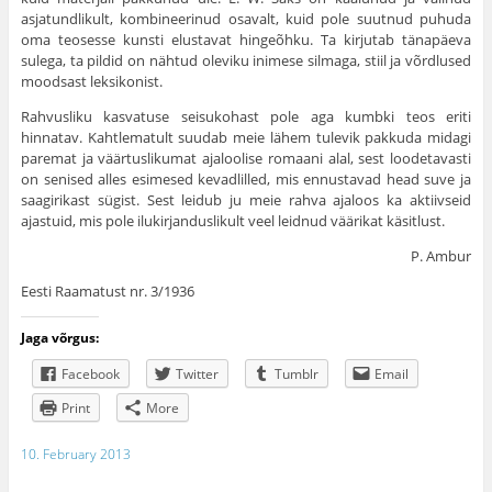
asjatundlikult, kombineerinud osavalt, kuid pole suutnud puhuda
oma teosesse kunsti elustavat hingeõhku. Ta kirjutab tänapäeva
sulega, ta pildid on nähtud oleviku inimese silmaga, stiil ja võrd­lused
moodsast leksikonist.
Rahvusliku kasvatuse seisukohast pole aga kumbki teos eriti
hinnatav. Kahtlematult suudab meie lähem tulevik pakkuda midagi
paremat ja väärtuslikumat ajaloolise romaani alal, sest loodetavasti
on senised alles esimesed kevadlilled, mis ennustavad head suve ja
saagirikast sügist. Sest leidub ju meie rahva ajaloos ka aktiivseid
ajastuid, mis pole ilukirjanduslikult veel leidnud väärikat käsitlust.
P. Ambur
Eesti Raamatust nr. 3/1936
Jaga võrgus:
Facebook
Twitter
Tumblr
Email
Print
More
10. February 2013