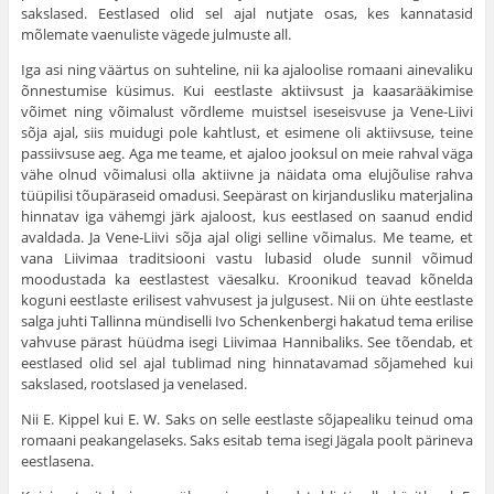
sakslased. Eestlased olid sel ajal nutjate osas, kes kanna­tasid
mõlemate vaenuliste vägede julmuste all.
Iga asi ning väärtus on suhteline, nii ka ajaloolise romaani ainevaliku
õnnestumise küsimus. Kui eestlaste aktiivsust ja kaasa­rääkimise
võimet ning võimalust võrdleme muistsel iseseisvuse ja Vene-Liivi
sõja ajal, siis muidugi pole kahtlust, et esimene oli aktiivsuse, teine
passiivsuse aeg. Aga me teame, et ajaloo jooksul on meie rahval väga
vähe olnud võimalusi olla aktiivne ja näidata oma elujõulise rahva
tüüpilisi tõupäraseid omadusi. Seepärast on kirjandusliku materjalina
hinnatav iga vähemgi järk ajaloost, kus eestlased on saanud endid
avaldada. Ja Vene-Liivi sõja ajal oligi selline võimalus. Me teame, et
vana Liivimaa traditsiooni vastu luba­sid olude sunnil võimud
moodustada ka eestlastest väesalku. Krooni­kud teavad kõnelda
koguni eestlaste erilisest vahvusest ja julgusest. Nii on ühte eestlaste
salga juhti Tallinna mündiselli Ivo Schenkenbergi hakatud tema erilise
vahvuse pärast hüüdma isegi Liivimaa Hannibaliks. See tõendab, et
eestlased olid sel ajal tublimad ning hinnatavamad sõjamehed kui
sakslased, rootslased ja venelased.
Nii E. Kippel kui E. W. Saks on selle eestlaste sõjapealiku tei­nud oma
romaani peakangelaseks. Saks esitab tema isegi Jägala poolt pärineva
eestlasena.