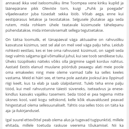
annavad ikka veel iseloomuliku ilme Toompea vene kiriku kuplid ja
läänepärane pikk Oleviste torn, kuigi ,,Puhk ja poegade“
viljaelevaator juba tüsedalt sekka lööb. Võtab aega, enne kui
eestipärasus leitakse ja teostatakse. Selgusele jõutakse aga seda
rutem, mida rohkem ühele teatavale küsimusele tähelepanu
pühendatakse, mida intensiiv­semalt sellega tegutsetakse.
On täitsa loomulik, et tänapäeval väga aktuaalne on rahvus­liku
kasvatuse küsimus, sest sel alal on meil veel väga palju teha. Leidub
rohkesti eestlasi, kes ei tee oma rahvusest küsimust, on sageli seda
isegi valmis salgama igal võimalikul juhul, kui see toob sendikese tulu.
Üheks tüüpiliseks näiteks võiks olla järgmine sageli kor­duv nähtus.
Aastaid Eestis elanud muulane pöördub peaaegu alati meie poole
oma emakeeles ning meie oleme varmad talle ka selles keeles
vastama. Meid ei häiri see, et tema pole aastate jooksul ära õppinud
riigi keelt, kus ta elab ja saab ülalpidamist. Tuleb teha enne palju
tööd, kui meil rahvustunne täiesti süveneks, iseteadvus ja enese­
kindlus kasvaks vajaliku tasemeni. Seda tööd ei pea tegema mitte
üksnes kool, vaid kogu seltskond, kelle kõik eluavaldused peavad
hingestatud olema sellesuunaliselt. Tähtis osa selles töös on täita ka
aja- ja ilukirjandusel.
Igal suurel ettevõttel peab olema alus ja tugevad tugipunktid, millele
ehitada, millele toetuda raskuse veerema tõukamisel. Nii ka