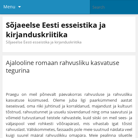
Menu
Sõjaeelse Eesti esseistika ja
kirjanduskriitika
Sõjaeelse Eesti esseistika ja kirjanduskriitika
Ajalooline romaan rahvusliku kasvatuse
tegurina
Praegu on meil põnevalt päevakorras rahvusluse ja rahvusliku
kasvatuse küsimused. Oleme juba ligi paarkümmend aastat
iseseisvad, oma riiki juhtinud ja korraldanud, majandust ja kultuuri
tõstnud, rahvustunnet ja usuelu süvendanud ning oma saavutusi ja
võimeid tutvustanud teistele rahvastele, kuid siiski on meil sees- ja
väljas­pool veel rohkesti võõrapärast, mis vihastab igat tõsist
rahvuslast. Väliskommetes, fassaadis pole meie suutnud näidata veel
kuigi suu­rel määral rahvuslikku omapära. Meie pealinna siluetile