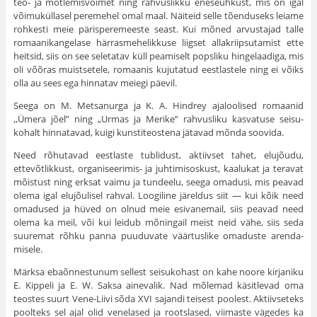
teo- ja mõtlemisvõimet ning rahvuslikku eneseuhkust, mis on igal
võimuküllasel peremehel omal maal. Näiteid selle tõenduseks leiame
rohkesti meie pärisperemeeste seast. Kui mõned arvustajad talle
romaanikangelase härrasmehelikkuse liigset allakriipsutamist ette
heitsid, siis on see seletatav küll peamiselt popsliku hingelaadiga, mis
oli võõras muistsetele, romaanis kujutatud eestlastele ning ei võiks
olla au sees ega hinnatav meiegi päevil.
Seega on M. Metsanurga ja K. A. Hindrey ajaloolised romaanid
,,Ümera jõel” ning „Urmas ja Merike” rahvusliku kasvatuse seisu­
kohalt hinnatavad, kuigi kunstiteostena jätavad mõnda soovida.
Need rõhutavad eestlaste tublidust, aktiivset tahet, elujõudu,
ettevõtlikkust, organiseerimis- ja juhtimisoskust, kaalukat ja teravat
mõistust ning erksat vaimu ja tundeelu, seega omadusi, mis peavad
olema igal elujõulisel rahval. Loogiline järeldus siit — kui kõik need
omadused ja hüved on olnud meie esivanemail, siis peavad need
olema ka meil, või kui leidub mõningail meist neid vähe, siis seda
suuremat rõhku panna puuduvate väärtuslike omaduste arenda­
misele.
Märksa ebaõnnestunum sellest seisukohast on kahe noore kirjaniku
E. Kippeli ja E. W. Saksa ainevalik. Nad mõlemad käsit­levad oma
teostes suurt Vene-Liivi sõda XVI sajandi teisest poolest. Aktiivseteks
poolteks sel ajal olid venelased ja rootslased, viimaste vägedes ka