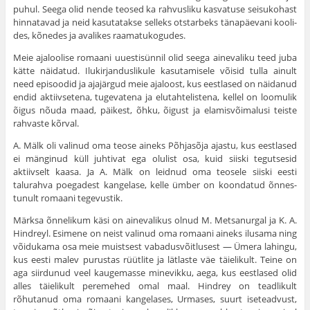
puhul. Seega olid nende teosed ka rahvusliku kasvatuse seisukohast
hinnatavad ja neid kasutatakse selleks otstarbeks tänapäevani kooli­
des, kõnedes ja avalikes raamatukogudes.
Meie ajaloolise romaani uuestisünnil olid seega ainevaliku teed juba
kätte näidatud. Ilukirjanduslikule kasutamisele võisid tulla ainult
need episoodid ja ajajärgud meie ajaloost, kus eestlased on näidanud
endid aktiivsetena, tugevatena ja elutahtelistena, kellel on loomulik
õigus nõuda maad, päikest, õhku, õigust ja elamisvõimalusi teiste
rahvaste kõrval.
A. Mälk oli valinud oma teose aineks Põhjasõja ajastu, kus eestlased
ei mänginud küll juhtivat ega olulist osa, kuid siiski tegutsesid
aktiivselt kaasa. Ja A. Mälk on leidnud oma teosele siiski eesti
talurahva poegadest kangelase, kelle ümber on koondatud õnnes­
tunult romaani tegevustik.
Märksa õnnelikum käsi on ainevalikus olnud M. Metsanurgal ja K. A.
Hindreyl. Esimene on neist valinud oma romaani aineks ilusama ning
võidukama osa meie muistsest vabadusvõitlusest — Ümera lahingu,
kus eesti malev purustas rüütlite ja lätlaste väe täie­likult. Teine on
aga siirdunud veel kaugemasse minevikku, aega, kus eestlased olid
alles täielikult peremehed omal maal. Hindrey on teadlikult
rõhutanud oma romaani kangelases, Urmases, suurt ise­teadvust,