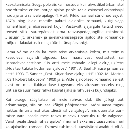
kasvatamiseks. Seega pole siis ka imestuda, kui rahvuslikel ärkamistel
pöördu­takse erilise innuga ajaloo poole. Meie esimesel ärkamisajal
nõuti ja anti rahvale ajalugu (J. Hurt, Pildid isamaal sündinud asjust,
1879) ning laiale massile pakuti ajaloolist romaani, kuigi väga
romantilisel ja ebareaalsel kujul. Vastavalt ajajärgule täitsid need
teosed siiski suurepäraselt oma rahvuspedagoogilise missiooni.
„Tasuja“ jt. ärkamis- ja järelärkamisaegsete ajalooliste romaanide
mõju oli laiaulatuslik ning küünib tänapäevanigi.
Sama võime öelda ka meie teise ärkamisaja kohta, mis toimus
käesoleva sajandi alguses, kus maarahvast eestlastest sai
linnarahvas-eestlane. Siis anti meie rahvale jällegi ajalugu (Petri
,,Huvi­tav tükike kodumaa ajaloost” 1901, A. Saal ,,Priiuse ja isamaa
eest” 1903, T. Sander ,,Eesti Kirjanduse ajalugu 11“ 1902, M. Martna
,,Carl Robert Jakobson” 1903) ja E. Vilde ajaloolised romaanid sellest
ajast on meie ilukirjanduse tugevamateks alus­sammasteks ning
ühtlasi ka suurimaks rahva kasvatajaks ja rahvu­seks kujundajaks.
Kui praegu räägitakse, et meie rahvas elab üle jällegi uut
ärkamisaega, siis on see kõigiti põhjendatud. Mõni aasta tagasi
hakkas ilmuma mahukas ,,Eesti rahva ajalugu”, mis uuemate uuri­
miste varal seadis meie rahva mineviku sootuks uude valgusse.
Varsti peale ,,Eesti rahva ajaloo” ilmuma hakkamist taassündis meil
ka ajalooline romaan. Esimesi tublimaid uuestisünni avaldusi oli A.