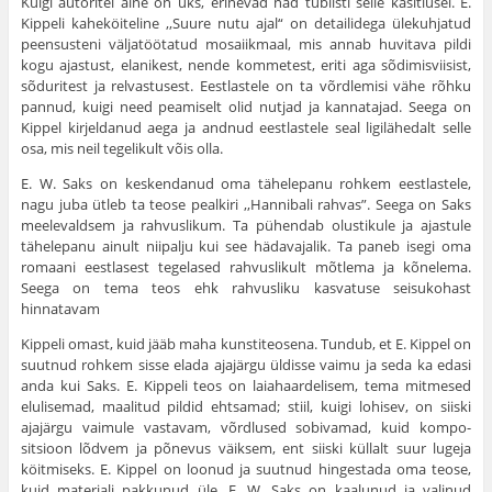
Kuigi autoritel aine on üks, erinevad nad tublisti selle käsit­lusel. E.
Kippeli kaheköiteline ,,Suure nutu ajal“ on detailidega üle­kuhjatud
peensusteni väljatöötatud mosaiikmaal, mis annab huvitava pildi
kogu ajastust, elanikest, nende kommetest, eriti aga sõdimisviisist,
sõduritest ja relvastusest. Eestlastele on ta võrdlemisi vähe rõhku
pannud, kuigi need peamiselt olid nutjad ja kannatajad. Seega on
Kippel kirjeldanud aega ja andnud eestlastele seal ligilähedalt selle
osa, mis neil tegelikult võis olla.
E. W. Saks on keskendanud oma tähelepanu rohkem eestlastele,
nagu juba ütleb ta teose pealkiri ,,Hannibali rahvas”. Seega on Saks
meelevaldsem ja rahvuslikum. Ta pühendab olustikule ja ajastule
tähelepanu ainult niipalju kui see hädavajalik. Ta paneb isegi oma
romaani eestlasest tegelased rahvuslikult mõtlema ja kõnelema.
Seega on tema teos ehk rahvusliku kasvatuse seisukohast
hinnatavam
Kippeli omast, kuid jääb maha kunstiteosena. Tundub, et E. Kippel on
suutnud rohkem sisse elada ajajärgu üldisse vaimu ja seda ka edasi
anda kui Saks. E. Kippeli teos on laiahaardelisem, tema mit­mesed
elulisemad, maalitud pildid ehtsamad; stiil, kuigi lohisev, on siiski
ajajärgu vaimule vastavam, võrdlused sobivamad, kuid kompo­
sitsioon lõdvem ja põnevus väiksem, ent siiski küllalt suur lugeja
köitmiseks. E. Kippel on loonud ja suutnud hingestada oma teose,
kuid materjali pakkunud üle. E. W. Saks on kaalunud ja valinud