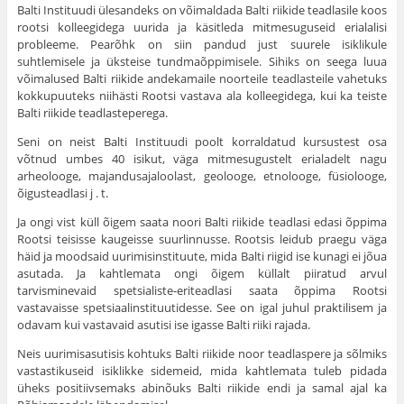
Balti Instituudi ülesandeks on võimaldada Balti riikide teadlasile koos
rootsi kolleegidega uurida ja käsitleda mitmesuguseid erialalisi
probleeme. Pearõhk on siin pandud just suurele isiklikule
suhtlemisele ja üksteise tundmaõppimisele. Sihiks on seega luua
võimalused Balti riikide andekamaile noorteile teadlasteile vahetuks
kokkupuuteks niihästi Rootsi vastava ala kolleegidega, kui ka teiste
Balti riikide teadlasteperega.
Seni on neist Balti Instituudi poolt korraldatud kursustest osa
võtnud umbes 40 isikut, väga mitmesugustelt erialadelt nagu
arheolooge, majandusajaloolast, geolooge, etnolooge, füsiolooge,
õigusteadlasi j . t.
Ja ongi vist küll õigem saata noori Balti riikide teadlasi edasi õppima
Rootsi teisisse kaugeisse suurlinnusse. Rootsis leidub praegu väga
häid ja moodsaid uurimisinstituute, mida Balti riigid ise kunagi ei jõua
asutada. Ja kahtlemata ongi õigem küllalt piiratud arvul
tarvisminevaid spetsialiste-eriteadlasi saata õppima Rootsi
vastavaisse spetsiaalinstituutidesse. See on igal juhul praktilisem ja
odavam kui vastavaid asutisi ise igasse Balti riiki rajada.
Neis uurimisasutisis kohtuks Balti riikide noor teadlaspere ja sõlmiks
vastastikuseid isiklikke sidemeid, mida kahtlemata tuleb pidada
üheks positiivsemaks abinõuks Balti riikide endi ja samal ajal ka