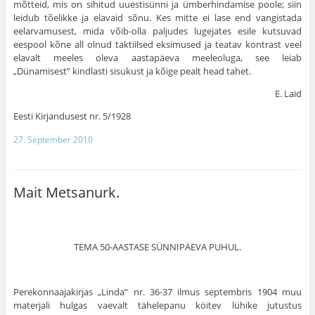
mõtteid, mis on sihitud uuestisünni ja ümberhindamise poole; siin
leidub tõelikke ja elavaid sõnu. Kes mitte ei lase end vangistada
eelarvamusest, mida võib-olla paljudes lugejates esile kutsuvad
eespool kõne all olnud taktiilsed eksimused ja teatav kontrast veel
elavalt meeles oleva aastapäeva meeleoluga, see leiab
„Dünamisest” kindlasti sisukust ja kõige pealt head tahet.
E. Laid
Eesti Kirjandusest nr. 5/1928
27. September 2010
Mait Metsanurk.
TEMA 50-AASTASE SÜNNIPÄEVA PUHUL.
Perekonnaajakirjas „Linda” nr. 36-37 ilmus septembris 1904 muu
materjali hulgas vaevalt tähelepanu köitev lühike jutustus