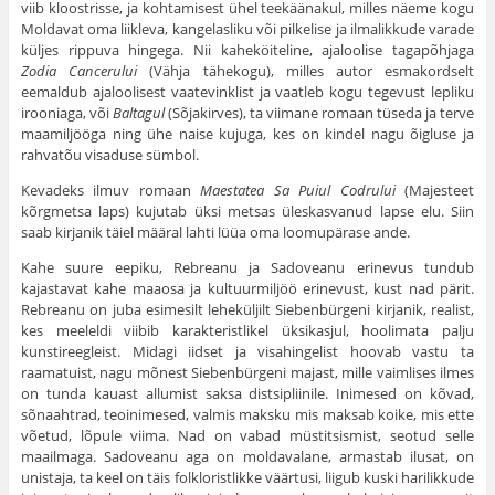
viib kloostrisse, ja kohtamisest ühel teekäänakul, milles näeme kogu
Moldavat oma liikleva, kangelasliku või pilkelise ja ilmalikkude varade
küljes rippuva hingega. Nii kaheköiteline, ajaloolise tagapõhjaga
Zodia Cancerului
(Vähja tähekogu), milles autor esmakordselt
eemaldub ajaloolisest vaatevinklist ja vaatleb kogu tegevust lepliku
irooniaga, või
Baltagul
(Sõjakirves), ta viimane romaan tüseda ja terve
maamiljööga ning ühe naise kujuga, kes on kindel nagu õigluse ja
rahvatõu visaduse sümbol.
Kevadeks ilmuv romaan
Maestatea Sa Puiul Codrului
(Majesteet
kõrgmetsa laps) kujutab üksi metsas üleskasvanud lapse elu. Siin
saab kirjanik täiel määral lahti lüüa oma loomupärase ande.
Kahe suure eepiku, Rebreanu ja Sadoveanu erinevus tundub
kajastavat kahe maaosa ja kultuurmiljöö erinevust, kust nad pärit.
Rebreanu on juba esimesilt leheküljilt Siebenbürgeni kirjanik, realist,
kes meeleldi viibib karakteristlikel üksikasjul, hoolimata palju
kunstireegleist. Midagi iidset ja visahingelist hoovab vastu ta
raamatuist, nagu mõnest Siebenbürgeni majast, mille vaimlises ilmes
on tunda kauast allumist saksa distsipliinile. Inimesed on kõvad,
sõnaahtrad, teoinimesed, valmis maksku mis maksab koike, mis ette
võetud, lõpule viima. Nad on vabad müstitsismist, seotud selle
maailmaga. Sadoveanu aga on moldavalane, armastab ilusat, on
unistaja, ta keel on täis folkloristlikke väärtusi, liigub kuski harilikkude