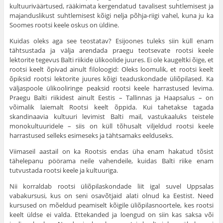
kultuuriväärtused, rääkimata kergendatud tavalisest suhtlemisest ja
majanduslikust suhtlemisest kõigi nelja põhja-riigi vahel, kuna ju ka
Soomes rootsi keele oskus on üldine.
Kuidas oleks aga see teostatav? Esijoones tuleks siin küll enam
tähtsustada ja välja arendada praegu teotsevate rootsi keele
lektorite tegevus Balti riikide ülikoolide juures. Ei ole kaugeltki õige, et
rootsi keelt õpivad ainult filoloogid: Oleks loomulik, et rootsi keelt
õpiksid rootsi lektorite juures kõigi teaduskondade üliõpilased. Ka
väljaspoole ülikooliringe peaksid rootsi keele harrastused levima.
Praegu Balti riikidest ainult Eestis – Tallinnas ja Haapsalus – on
võimalik laiemalt Rootsi keelt õppida. Kui tahetakse tagada
skandinaavia kultuuri levimist Balti mail, vastukaaluks teistele
monokultuuridele – siis on küll tõhusalt viljeldud rootsi keele
harrastused selleks esimeseks ja tähtsamaks eelduseks.
Viimaseil aastail on ka Rootsis endas üha enam hakatud tõsist
tähelepanu pöörama neile vahendeile, kuidas Balti riike enam
tutvustada rootsi keele ja kultuuriga.
Nii korraldab rootsi üliõpilaskondade liit igal suvel Uppsalas
vabakursusi, kus on seni osavõtjaid alati olnud ka Eestist. Need
kursused on mõeldud peamiselt kõigile üliõpilasnoortele, kes rootsi
keelt üldse ei valda. Ettekanded ja loengud on siin kas saksa või