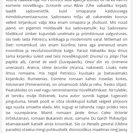
esimene novellikogu
Scrisorile unui R
ăzes
(Ühe vabadiku kirjad),
laadilt sadovenistlik, kuid omapärase kalduvusega
inimdokumentaarsusse. Sadoveanu mõju alt vabanedes koorus
sellest kirjanikust välja ikka enam omapära ja jõulisust. Mis nüüd
jäänd, on pigemini moldavalik kui sadoveanulik: kui Sadoveanu
tõelikkust ümber kujundab unelmate ja primitiivsuse valgustuses,
siis teeb seda Petrescu kriitikaga ja modernismi varal. Mõlemad on
õieti romantikud, üks enam lüüriline, teine aga arenenud enam
iroonilisse ja revolutsioonilisse külge. Pärast
Vabadiku kirju
ilmus
sama kirjaniku sulest veel teisi novellikogusid:
Drumul cu plopi
(Tee
paplite all),
Carnet de var
ă
(Suvepäevik),
Omul din vis
(Inimene
unenäost),
Aranca, stima lacurilor
(Aranca, näkineid). Lisaks neile
ilmus romaane, mis tegid Petrescu kuulsaks ja loetavaimaks
kirjanikuks Rumeenias. Esimene romaan kahes tüsedas koites,
Intunecare
(Pimenemine), on omamoodi
Sõda ja rahu,
fresko sõjast.
Peatükkides on veel nagu reministsentse novellitehnikast. Nii tulebki,
et terviku mulje lõdveneb, kuna autor sunnib lugejat tugevasti
pingutuma, teiselt poolt ei võta üksikkujud küllalt selgeid piirjooni
ega suuda omaette elada. Mis sugugi ei tähenda, nagu poleks teos
ise suurepärane. Mainit romaani järele ilmus
Calea Victoriei
(Võidutänav), romaan Bukaresti elust, sarnane Du Gard’i
Thibaut’ga.
ebamääraselt katselt anda kroonikat. Siis
La Paradis gene
ral (Üldine
paradiis) otsekui mingi puhkushetk dionüüslikus maailmas ning Jassy