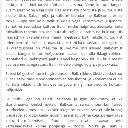
eeskujusid – kultuurilisi tähiseid – otsima. Vene kultuur langeb
küsimusest kohe välja oma liiga erinevate poliitiliste ja kultuuriliste
aluste tõttu. Saksa mõju ja kultuuri laiendamine Balticumis ei ole
raske – aga see võib neile riikidele väga kardetavaks kujuneda.
Samuti ei saa saksa kultuur Balti riikides iialgi populaarseks, selle
rahvalikus tähenduses. Mis puutub inglise ja prantsuse kultuuri, siis
näevad ka Skandinaavia maad meelsasti Balti riikide kultuurilist
orienteerumist selles suunas. Kuid ei tohi ka unustada, et Inglismaa
ja Prantsusmaa on maailma suurvõime, mis asuvad Balticumist
küllalt kaugel: kultuurimõjutused saavad siin olla ikkagi rohkem
literaalsed ja ühekülgsed. Jääb üle veel ka poola kultuur – kuid see on
veel arenemas ega suuda Balti riikidele praegu kuigi palju pakkuda.
Sellest kõigest võime teha järelduse, et Balti riikides ükski väliskultuur
ei saa saavutada ainudomineerivat seisukohta. Ja kahtlemata ei ole
ka Balti riikide endi huvides langeda mingi monopoolse kultuuri
mõjusfääri.
Sel puhul aga on täiesti eeldatav ja igati soovitatav, et ka
skandinaavia keeled eviksid Balticumis sama mõju kui teised
suurkeeled. Arvesse tuleks siin ikkagi rootsi keel. Sest ei tule kunagi
unustada, et rootsi keele mõistmine annab võtme kogu põhjamaade
kultuuri mõistmiseks. Rootsi keelt osates saavad neile
kättesaadavaks kolme põhjariigi – Rootsi, Norra ja Taani –