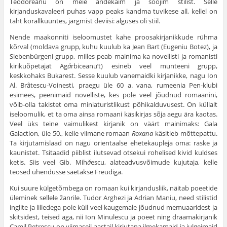
Teodoreanu on meie andekaim ja soojim stilist. Selle
kirjanduskavaleeri puhas vapp peaks kandma tuvikese all, kellel on
täht korallküüntes, järgmist deviisi: alguses oli stiil.
Nende maakonniti iseloomustet kahe proosakirjanikkude rühma
kõrval (moldava grupp, kuhu kuulub ka Jean Bart (Eugeniu Botez), ja
Siebenbürgeni grupp, milles peab mainima ka novellisti ja romanisti
kirikuõpetajat Ag
ă
rbiceanu’t) esineb veel munteeni grupp,
keskkohaks Bukarest. Sesse kuulub vanemaidki kirjanikke, nagu Ion
Al. Brâtescu-Voinesti, praegu üle 60 a. vana, rumeenia Pen-klubi
esimees, peenimaid novelliste, kes pole veel jõudnud romaanini,
võib-olla takistet oma miniaturistlikust põhikalduvusest. On küllalt
iseloomulik, et ta oma ainsa romaani käsikirjas sõja aegu ära kaotas.
Veel üks teine vaimulikest kirjanik on väärt mainimaks: Gala
Galaction, üle 50., kelle viimane romaan
Roxana
käsitleb mõttepattu.
Ta kirjutamislaad on nagu orientaalse ehetekaupleja oma: raske ja
kaunistet. Tsitaadid piiblist ilutsevad otsekui rohelised kivid kuldses
ketis. Siis veel Gib. Mih
ă
escu, alateadvusvõimude kujutaja, kelle
teosed ühendusse saetakse Freudiga.
Kui suure külgetõmbega on romaan kui kirjandusliik, näitab poeetide
üleminek sellele žanrile. Tudor Arghezi ja Adrian Maniu, need stilistid
inglite ja lilledega pole küll veel kaugemale jõudnud memuaaridest ja
skitsidest, teised aga, nii Ion Minulescu ja poeet ning draamakirjanik
Camil Petrescu on viimaseil aastail kirjutana ilmekamaid ja julgeimaid