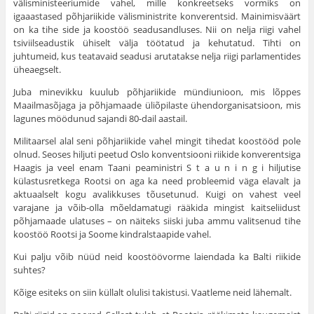
välisministeeriumide vahel, mille konkreetseks vormiks on
igaaastased põhjariikide välisministrite konverentsid. Mainimisväärt
on ka tihe side ja koostöö seadusandluses. Nii on nelja riigi vahel
tsiviilseadustik ühiselt välja töötatud ja kehutatud. Tihti on
juhtumeid, kus teatavaid seadusi arutatakse nelja riigi parlamentides
üheaegselt.
Juba minevikku kuulub põhjariikide mündiunioon, mis lõppes
Maailmasõjaga ja põhjamaade üliõpilaste ühendorganisatsioon, mis
lagunes möödunud sajandi 80-dail aastail.
Militaarsel alal seni põhjariikide vahel mingit tihedat koostööd pole
olnud. Seoses hiljuti peetud Oslo konventsiooni riikide konverentsiga
Haagis ja veel enam Taani peaministri S t a u n i n g i hiljutise
külastusretkega Rootsi on aga ka need probleemid väga elavalt ja
aktuaalselt kogu avalikkuses tõusetunud. Kuigi on vahest veel
varajane ja võib-olla mõeldamatugi rääkida mingist kaitseliidust
põhjamaade ulatuses – on näiteks siiski juba ammu valitsenud tihe
koostöö Rootsi ja Soome kindralstaapide vahel.
Kui palju võib nüüd neid koostöövorme laiendada ka Balti riikide
suhtes?
Kõige esiteks on siin küllalt olulisi takistusi. Vaatleme neid lähemalt.