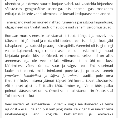
ühendust ja sidevust suurte loojate vahel. Kui vaadelda kirjandust
sõltuvuses geograafilise asendiga, siis näeme igas maakohas
erikujusid, kellede vahel üleminekuid loovad keskpärasemad anded.
Tähelepandavad on mõned nähted rumeenia pärastsõja kirjanduses;
olgugi need osalt välist laadi, ometi pole nad vähem iseloomustavad.
Romaan murdis enesele takistamatult teed. Lühijutt ja novell, mis
täiusele olid jõudnud ja mida olid tootnud eepilised kirjanikud, jäid
tahaplaanile ja kadusid peaaegu silmapiirilt. Varemini oli isegi mingi
vaade kujunend, nagu rumeenlased ei suudakski midagi muud
kirjutada peale skitside. Oleteti, et rumeenia seltskond on alles
arenemas ega ole veel küllalt võimas, et ta ühiskondlikust
käärimisest võiks sündida suur ja vägev teos. Ent suurimad
luulekunstiteosed, mida inimkond poeesias ja proosas tunneb
Jumalikust komöödiast
ja
Sõjast ja rahust
saadik, pole oma
ilmaletulekuks ootama jäänud täpset ühiskonna tasakaalustumist
või kuldset ajastut. Ei Itaalia 1300. ümber ega Vene 1864. paiku
polnud säärases seisundis. Ometi see ei takistanud siin Dante, seal
Tolstoi esiletulekut.
Veel väideti, et rumeenlane üldiselt – nagu see ilmnevat ka tema
ajaloost – ei suuda end püsivalt pingutada. Ka kirjanik ei saavat oma
unelmateriigis end koguda kestvamaks ja ehitavaks