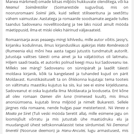
Manea märkmed) omade kitsas miljöös hukkuvate olenditega, või ka
Neamul Soim
ărestilor
(Soimarestide suguvõsa), mis on
noorusromaani
Soimii
jätk, kuid sellest stiliseerituna ja seetõttu
vähem vaimustav. Aastatega ja romaanile soodsamate aegade tulles
taandus Sadoveanu novellitoodang ja tee läks nüüd ainult mööda
mäetippusid, ilma et miski oleks häirinud väljavaateid.
Romaanisarja avas peaaegu mingi kihlvedu, mille autor võitis. Jassy’s,
kirjaniku kodulinnas, ilmus kirjanduslikus ajakirjas
Viata Româneasc
ă
(Rumeenia elu) mõni hea aasta tagasi jutustis tundmatult autorilt.
Jutustaja valitses täiesti oma ainet ja ka väljatöötus oli laitmatu.
Hiljem saadi teada, et autoriks polnud keegi muu kui Sadoveanu ise.
Milleks see mäng? Sadoveanu on sünnipäralt ja laadilt täiesti
moldava kirjanik, kõik ta kangelased ja tuhanded kujud on pärit
Moldavast. Kunstikäsituselt ta on õhkkonna kujutaja: tema tooteis
on vältimatu maastiku kujutus ka siis, kui see ei esine kirjeldusena.
Sadoveanut ei oska kujutella ilma Moldavata ja looduseta. Ent kõne
all olev romaan
Oamen din luna
(Inimesed kuult), mis ilmus
anonüümsena, kujutab linna miljööd ja nimelt Bukaresti. Sellele
järgnes rida romaane, nende hulgas paar meisterteost. Nii
Venea o
Moata pe Siret
(Tuli veski mööda Seretit alla), mille esimene jagu on
loomisjõult võrratu ja mis jutustab ühe maatüdruku elu ja
muudanguid ühest seltskonnaklassist teise siirdumisel. Nii
Demonul
tineretii
(Nooruse deemon) ja
Hanu-Ancutei,
lugu armastusest, mis