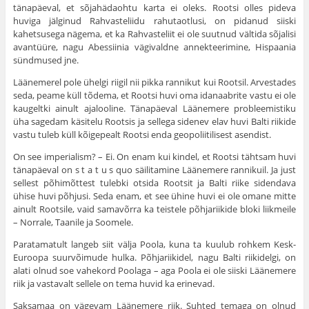
tänapäeval, et sõjahädaohtu karta ei oleks. Rootsi olles pideva
huviga jälginud Rahvasteliidu rahutaotlusi, on pidanud siiski
kahetsusega nägema, et ka Rahvasteliit ei ole suutnud vältida sõjalisi
avantüüre, nagu Abessiinia vägivaldne annekteerimine, Hispaania
sündmused jne.
Läänemerel pole ühelgi riigil nii pikka rannikut kui Rootsil. Arvestades
seda, peame küll tõdema, et Rootsi huvi oma idanaabrite vastu ei ole
kaugeltki ainult ajalooline. Tänapäeval Läänemere probleemistiku
üha sagedam käsitelu Rootsis ja sellega sidenev elav huvi Balti riikide
vastu tuleb küll kõigepealt Rootsi enda geopoliitilisest asendist.
On see imperialism? – Ei. On enam kui kindel, et Rootsi tähtsam huvi
tänapäeval on s t a t u s quo säilitamine Läänemere rannikuil. Ja just
sellest põhimõttest tulebki otsida Rootsit ja Balti riike sidendava
ühise huvi põhjusi. Seda enam, et see ühine huvi ei ole omane mitte
ainult Rootsile, vaid samavõrra ka teistele põhjariikide bloki liikmeile
– Norrale, Taanile ja Soomele.
Paratamatult langeb siit välja Poola, kuna ta kuulub rohkem Kesk-
Euroopa suurvõimude hulka. Põhjariikidel, nagu Balti riikidelgi, on
alati olnud soe vahekord Poolaga – aga Poola ei ole siiski Läänemere
riik ja vastavalt sellele on tema huvid ka erinevad.
Saksamaa on vägevam Läänemere riik. Suhted temaga on olnud