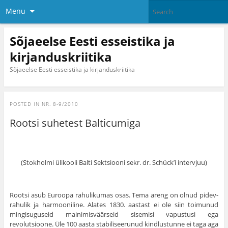
Menu
Sõjaeelse Eesti esseistika ja
kirjanduskriitika
Sõjaeelse Eesti esseistika ja kirjanduskriitika
POSTED IN
NR. 8-9/2010
Rootsi suhetest Balticumiga
(Stokholmi ülikooli Balti Sektsiooni sekr. dr. Schück’i intervjuu)
Rootsi asub Euroopa rahulikumas osas. Tema areng on olnud pidev-
rahulik ja harmooniline. Alates 1830. aastast ei ole siin toimunud
mingisuguseid mainimisväärseid sisemisi vapustusi ega
revolutsioone. Üle 100 aasta stabiliseerunud kindlustunne ei taga aga