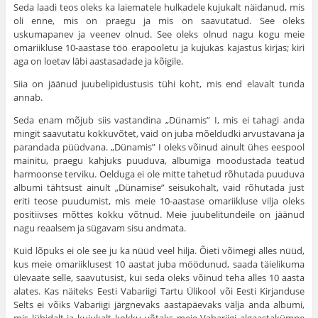
Seda laadi teos oleks ka laiematele hulkadele kujukalt näidanud, mis
oli enne, mis on praegu ja mis on saavutatud. See oleks
uskumapanev ja veenev olnud. See oleks olnud nagu kogu meie
omariikluse 10-aastase töö erapooletu ja kujukas kajastus kirjas; kiri
aga on loetav läbi aastasadade ja kõigile.
Siia on jäänud juubelipidustusis tühi koht, mis end elavalt tunda
annab.
Seda enam mõjub siis vastandina „Dünamis” I, mis ei tahagi anda
mingit saavutatu kokkuvõtet, vaid on juba mõeldudki arvustavana ja
parandada püüdvana. „Dünamis” I oleks võinud ainult ühes eespool
mainitu, praegu kahjuks puuduva, albumiga moodustada teatud
harmoonse terviku. Öelduga ei ole mitte tahetud rõhutada puuduva
albumi tähtsust ainult „Dünamise” seisukohalt, vaid rõhutada just
eriti teose puudumist, mis meie 10-aastase omariikluse vilja oleks
positiivses mõttes kokku võtnud. Meie juubelitundeile on jäänud
nagu reaalsem ja sügavam sisu andmata.
Kuid lõpuks ei ole see ju ka nüüd veel hilja. Õieti võimegi alles nüüd,
kus meie omariiklusest 10 aastat juba möödunud, saada täielikuma
ülevaate selle, saavutusist, kui seda oleks võinud teha alles 10 aasta
alates. Kas näiteks Eesti Vabariigi Tartu Ülikool või Eesti Kirjanduse
Selts ei võiks Vabariigi järgnevaks aastapäevaks välja anda albumi,
mis lühidalt ja kujukalt kokku võtaks meie Vabariigi algaastakümne