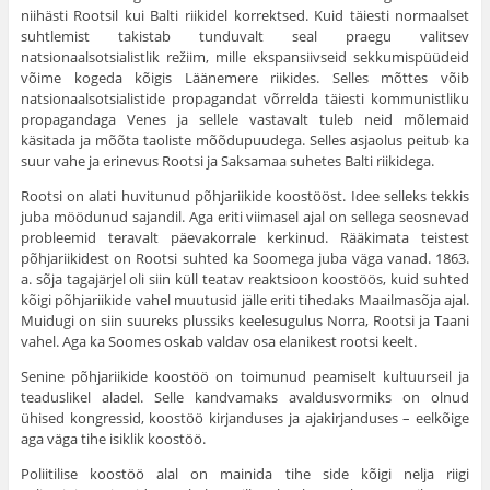
niihästi Rootsil kui Balti riikidel korrektsed. Kuid täiesti normaalset
suhtlemist takistab tunduvalt seal praegu valitsev
natsionaalsotsialistlik režiim, mille ekspansiivseid sekkumispüüdeid
võime kogeda kõigis Läänemere riikides. Selles mõttes võib
natsionaalsotsialistide propagandat võrrelda täiesti kommunistliku
propagandaga Venes ja sellele vastavalt tuleb neid mõlemaid
käsitada ja mõõta taoliste mõõdupuudega. Selles asjaolus peitub ka
suur vahe ja erinevus Rootsi ja Saksamaa suhetes Balti riikidega.
Rootsi on alati huvitunud põhjariikide koostööst. Idee selleks tekkis
juba möödunud sajandil. Aga eriti viimasel ajal on sellega seosnevad
probleemid teravalt päevakorrale kerkinud. Rääkimata teistest
põhjariikidest on Rootsi suhted ka Soomega juba väga vanad. 1863.
a. sõja tagajärjel oli siin küll teatav reaktsioon koostöös, kuid suhted
kõigi põhjariikide vahel muutusid jälle eriti tihedaks Maailmasõja ajal.
Muidugi on siin suureks plussiks keelesugulus Norra, Rootsi ja Taani
vahel. Aga ka Soomes oskab valdav osa elanikest rootsi keelt.
Senine põhjariikide koostöö on toimunud peamiselt kultuurseil ja
teaduslikel aladel. Selle kandvamaks avaldusvormiks on olnud
ühised kongressid, koostöö kirjanduses ja ajakirjanduses – eelkõige
aga väga tihe isiklik koostöö.
Poliitilise koostöö alal on mainida tihe side kõigi nelja riigi