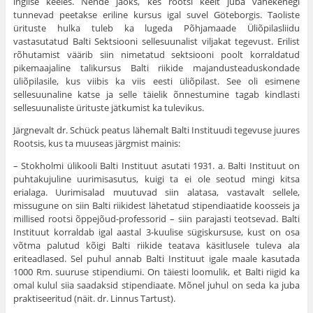
inglise keeles. Nende jaoks, kes rootsi keelt juba vähekenegi
tunnevad peetakse eriline kursus igal suvel Göteborgis. Taoliste
ürituste hulka tuleb ka lugeda Põhjamaade Üliõpilasliidu
vastasutatud Balti Sektsiooni sellesuunalist viljakat tegevust. Erilist
rõhutamist väärib siin nimetatud sektsiooni poolt korraldatud
pikemaajaline talikursus Balti riikide majandusteaduskondade
üliõpilasile, kus viibis ka viis eesti üliõpilast. See oli esimene
sellesuunaline katse ja selle täielik õnnestumine tagab kindlasti
sellesuunaliste ürituste jätkumist ka tulevikus.
Järgnevalt dr. Schück peatus lähemalt Balti Instituudi tegevuse juures
Rootsis, kus ta muuseas järgmist mainis:
– Stokholmi ülikooli Balti Instituut asutati 1931. a. Balti Instituut on
puhtakujuline uurimisasutus, kuigi ta ei ole seotud mingi kitsa
erialaga. Uurimisalad muutuvad siin alatasa, vastavalt sellele,
missugune on siin Balti riikidest lähetatud stipendiaatide koosseis ja
millised rootsi õppejõud-professorid – siin parajasti teotsevad. Balti
Instituut korraldab igal aastal 3-kuulise sügiskursuse, kust on osa
võtma palutud kõigi Balti riikide teatava käsitlusele tuleva ala
eriteadlased. Sel puhul annab Balti Instituut igale maale kasutada
1000 Rm. suuruse stipendiumi. On täiesti loomulik, et Balti riigid ka
omal kulul siia saadaksid stipendiaate. Mõnel juhul on seda ka juba
praktiseeritud (näit. dr. Linnus Tartust).