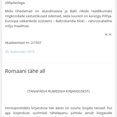
üliõpilastega.
Mida tihedamad on skandinaavia ja Balti riikide teadlikumate
ringkondade vastastikused sidemed, seda suurem on ka kogu Põhja-
Euroopa väikeriikide süsteemi – Baltoskandia bloki – rahvusvaheline
mõju maailmas.
А. H.
Akadeemiast nr. 2/1937
30. September 2010
Romaani tähe all
(TÄNAPÄEVA RUMEENIA KIRJANDUSEST)
Verstapostideks kirjanduse tee ääres on suurte loojate teosed. Kui
aga kirjanduse uurimisel tähelepanu juhtida ainult kiirgavaile