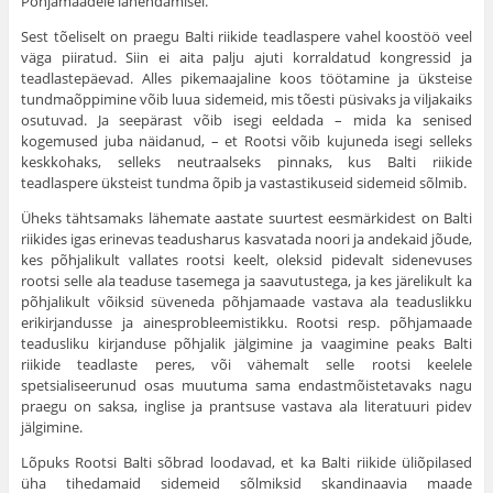
Põhjamaadele lähendamisel.
Sest tõeliselt on praegu Balti riikide teadlaspere vahel koostöö veel
väga piiratud. Siin ei aita palju ajuti korraldatud kongressid ja
teadlastepäevad. Alles pikemaajaline koos töötamine ja üksteise
tundmaõppimine võib luua sidemeid, mis tõesti püsivaks ja viljakaiks
osutuvad. Ja seepärast võib isegi eeldada – mida ka senised
kogemused juba näidanud, – et Rootsi võib kujuneda isegi selleks
keskkohaks, selleks neutraalseks pinnaks, kus Balti riikide
teadlaspere üksteist tundma õpib ja vastastikuseid sidemeid sõlmib.
Üheks tähtsamaks lähemate aastate suurtest eesmärkidest on Balti
riikides igas erinevas teadusharus kasvatada noori ja andekaid jõude,
kes põhjalikult vallates rootsi keelt, oleksid pidevalt sidenevuses
rootsi selle ala teaduse tasemega ja saavutustega, ja kes järelikult ka
põhjalikult võiksid süveneda põhjamaade vastava ala teaduslikku
erikirjandusse ja ainesprobleemistikku. Rootsi resp. põhjamaade
teadusliku kirjanduse põhjalik jälgimine ja vaagimine peaks Balti
riikide teadlaste peres, või vähemalt selle rootsi keelele
spetsialiseerunud osas muutuma sama endastmõistetavaks nagu
praegu on saksa, inglise ja prantsuse vastava ala literatuuri pidev
jälgimine.
Lõpuks Rootsi Balti sõbrad loodavad, et ka Balti riikide üliõpilased
üha tihedamaid sidemeid sõlmiksid skandinaavia maade