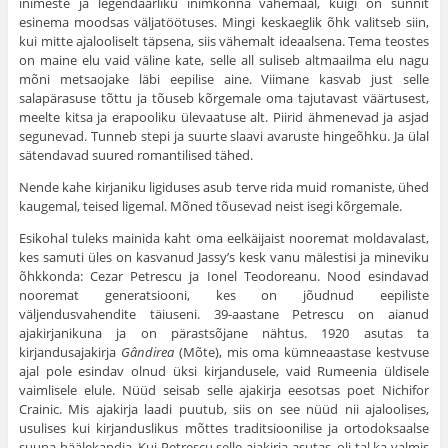
inimeste ja legendaarliku inimkonna vahemaal, kuigi on sunnit
esinema moodsas väljatöötuses. Mingi keskaeglik õhk valitseb siin,
kui mitte ajalooliselt täpsena, siis vähemalt ideaalsena. Tema teostes
on maine elu vaid väline kate, selle all suliseb altmaailma elu nagu
mõni metsaojake läbi eepilise aine. Viimane kasvab just selle
salapärasuse tõttu ja tõuseb kõrgemale oma tajutavast väärtusest,
meelte kitsa ja erapooliku ülevaatuse alt. Piirid ähmenevad ja asjad
segunevad. Tunneb stepi ja suurte slaavi avaruste hingeõhku. Ja ülal
sätendavad suured romantilised tähed.
Nende kahe kirjaniku ligiduses asub terve rida muid romaniste, ühed
kaugemal, teised ligemal. Mõned tõusevad neist isegi kõrgemale.
Esikohal tuleks mainida kaht oma eelkäijaist nooremat moldavalast,
kes samuti üles on kasvanud Jassy’s kesk vanu mälestisi ja mineviku
õhkkonda: Cezar Petrescu ja Ionel Teodoreanu. Nood esindavad
nooremat generatsiooni, kes on jõudnud eepiliste
väljendusvahendite täiuseni. 39-aastane Petrescu on aianud
ajakirjanikuna ja on pärastsõjane nähtus. 1920 asutas ta
kirjandusajakirja
Gândirea
(Mõte), mis oma kümneaastase kestvuse
ajal pole esindav olnud üksi kirjandusele, vaid Rumeenia üldisele
vaimlisele elule. Nüüd seisab selle ajakirja eesotsas poet Nichifor
Crainic. Mis ajakirja laadi puutub, siis on see nüüd nii ajaloolises,
usulises kui kirjanduslikus mõttes traditsioonilise ja ortodoksaalse
suuna häälekandja. Kui Petrescu selle ajakirja asutas, oli tal ka valmis