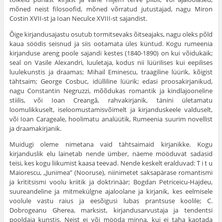
mõned neist filosoofid, mõned võrratud jutustajad, nagu Miron
Costin XVII-st ja Ioan Neculce XVIII-st sajandist.
Õige kirjandusajastu osutub tormitsevaks õitseajaks, nagu oleks põld
kaua söödis seisnud ja siis ootamata üles küntud. Kogu rumeenia
kirjanduse areng poole sajandi kestes (1840-1890) on kui võidukäik;
seal on Vasile Alexandri, luuletaja, kodus nii lüürilises kui eepilises
luulekunstis ja draamas; Mihail Eminescu, traagiline lüürik, kõigist
tähtsaim; George Cosbuc, idülliline lüürik; edasi proosakirjanikud,
nagu Constantin Negruzzi, mõõdukas romantik ja kindlajooneline
stiilis, või Ioan Creangă, rahvakirjanik, tänini ületamatu
loomulikkuselt, iseloomustamisvõimelt ja kirjanduskeele valduselt,
või Ioan Carageale, hoolimatu analüütik, Rumeenia suurim novellist
ja draamakirjanik.
Muidugi oleme nimetana vaid tähtsaimaid kirjanikke. Kogu
kirjanduslik elu lainetab nende ümber, näeme mööduvat sadasid
teisi, kes kogu liikumist kaasa teevad. Nende keskelt eralduvad: T i t u
Maiorescu, „Junimea” (Nooruse), niinimetet saksapärase romantismi
ja krititsismi voolu kriitik ja doktrinäär; Bogdan Petriceicu-Hajdeu,
suureandeline ja mitmekülgne ajaloolane ja kirjanik, kes eelmisele
voolule vastu raius ja eesõigusi lubas prantsuse koolile; C.
Dobrogeanu Gherea, marksist, kirjandusarvustaja ja tendentsi
pooldaja kunstis. Neist ei või mööda minna, kui ei taha kaotada