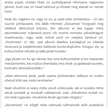
enese pojad, otsides tõde, on juubelipäeval rõõmsana nägemata
jätnud. Kuid nad on head tahtnud ja tõsised ning elavad on nende
tööd.
Peab elu nägema nii, nagu ta on, ja seda siiski armastama – on üks
suurist juhtlauseist, mis läbib mitmeid „Dünamise” hoogsaid ning
isiklikult läbituntud kirjutisi. Siin albumis ei leia lugeja mitte
edumeelsusest tuletatud poosi või noorte inimeste pilvedetagust
maailmavalu, nagu seda mõnel pool on näidata tahetud (vt.
„Postimees” nr. 60), vaid albumi ideeline kandejõud on kõikide
teravuste ja subjektiivsete liialduste kiuste elujõuline, hoogus, elu- ja
kultuuritahet nõudev ja selle järele hüüdev:
„Aga jõuetu on ka iga rahvas, kes oma kultuuritahet ei loo teatavaks
messianismiks, kes ei jõua ühendada oma üksik- ja ajaideaali suureks,
kestvaks rahvaülesandeks.”
„Meie elutunne peab, peab saama jõulisemaks! Sellesse on kokku
võetud kõik see, mida tarvitseme.”
Neid nõudmisi ei seata mitte ainult ümbrusele, abi ei loodeta mitte
ainult Jumalalt ja soodsalt välislaenult, vaid: „Nõudmine endalt on,
mis teeb tugevaks, nõudmine ilmalt aga teeb nõrgaks.”
„Dünamises” on kõigilt meie vaimuelu tähtsamailt alult avaldatud