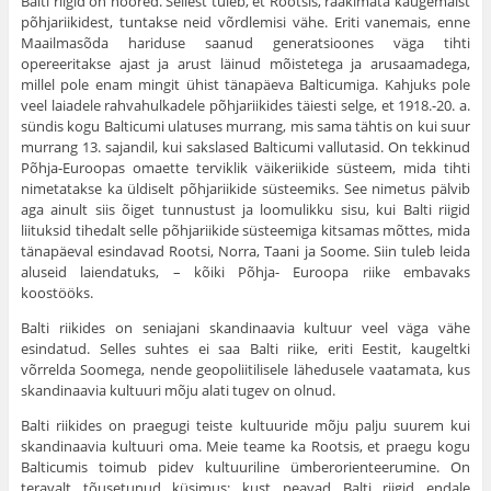
Balti riigid on noored. Sellest tuleb, et Rootsis, rääkimata kaugemaist
põhjariikidest, tuntakse neid võrdlemisi vähe. Eriti vanemais, enne
Maailmasõda hariduse saanud generatsioones väga tihti
opereeritakse ajast ja arust läinud mõistetega ja arusaamadega,
millel pole enam mingit ühist tänapäeva Balticumiga. Kahjuks pole
veel laiadele rahvahulkadele põhjariikides täiesti selge, et 1918.-20. a.
sündis kogu Balticumi ulatuses murrang, mis sama tähtis on kui suur
murrang 13. sajandil, kui sakslased Balticumi vallutasid. On tekkinud
Põhja-Euroopas omaette terviklik väikeriikide süsteem, mida tihti
nimetatakse ka üldiselt põhjariikide süsteemiks. See nimetus pälvib
aga ainult siis õiget tunnustust ja loomulikku sisu, kui Balti riigid
liituksid tihedalt selle põhjariikide süsteemiga kitsamas mõttes, mida
tänapäeval esindavad Rootsi, Norra, Taani ja Soome. Siin tuleb leida
aluseid laiendatuks, – kõiki Põhja- Euroopa riike embavaks
koostööks.
Balti riikides on seniajani skandinaavia kultuur veel väga vähe
esindatud. Selles suhtes ei saa Balti riike, eriti Eestit, kaugeltki
võrrelda Soomega, nende geopoliitilisele lähedusele vaatamata, kus
skandinaavia kultuuri mõju alati tugev on olnud.
Balti riikides on praegugi teiste kultuuride mõju palju suurem kui
skandinaavia kultuuri oma. Meie teame ka Rootsis, et praegu kogu
Balticumis toimub pidev kultuuriline ümberorienteerumine. On
teravalt tõusetunud küsimus: kust peavad Balti riigid endale