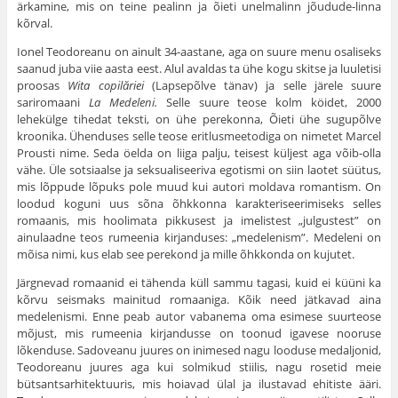
ärkamine, mis on teine pealinn ja õieti unelmalinn jõudude-linna
kõrval.
Ionel Teodoreanu on ainult 34-aastane, aga on suure menu osaliseks
saanud juba viie aasta eest. Alul avaldas ta ühe kogu skitse ja luuletisi
proosas
Wita copil
ăriei
(Lapsepõlve tänav) ja selle järele suure
sariromaani
La Medeleni.
Selle suure teose kolm köidet, 2000
lehekülge tihedat teksti, on ühe perekonna, Õieti ühe sugupõlve
kroonika. Ühenduses selle teose eritlusmeetodiga on nimetet Marcel
Prousti nime. Seda öelda on liiga palju, teisest küljest aga võib-olla
vähe. Üle sotsiaalse ja seksualiseeriva egotismi on siin laotet süütus,
mis lõppude lõpuks pole muud kui autori moldava romantism. On
loodud koguni uus sõna õhkkonna karakteriseerimiseks selles
romaanis, mis hoolimata pikkusest ja imelistest „julgustest” on
ainulaadne teos rumeenia kirjanduses: „medelenism”. Medeleni on
mõisa nimi, kus elab see perekond ja mille õhkkonda on kujutet.
Järgnevad romaanid ei tähenda küll sammu tagasi, kuid ei küüni ka
kõrvu seismaks mainitud romaaniga. Kõik need jätkavad aina
medelenismi. Enne peab autor vabanema oma esimese suurteose
mõjust, mis rumeenia kirjandusse on toonud igavese nooruse
lõkenduse. Sadoveanu juures on inimesed nagu looduse medaljonid,
Teodoreanu juures aga kui solmikud stiilis, nagu rosetid meie
bütsantsarhitektuuris, mis hoiavad ülal ja ilustavad ehitiste ääri.