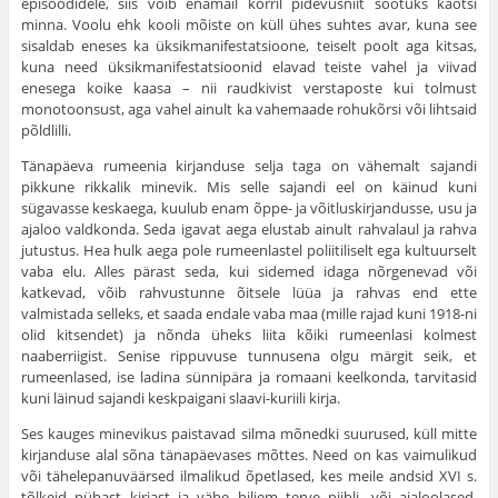
episoodidele, siis võib enamail korril pidevusniit sootuks kaotsi
minna. Voolu ehk kooli mõiste on küll ühes suhtes avar, kuna see
sisaldab eneses ka üksikmanifestatsioone, teiselt poolt aga kitsas,
kuna need üksikmanifestatsioonid elavad teiste vahel ja viivad
enesega koike kaasa – nii raudkivist verstaposte kui tolmust
monotoonsust, aga vahel ainult ka vahemaade rohukõrsi või lihtsaid
põldlilli.
Tänapäeva rumeenia kirjanduse selja taga on vähemalt sajandi
pikkune rikkalik minevik. Mis selle sajandi eel on käinud kuni
sügavasse keskaega, kuulub enam õppe- ja võitluskirjandusse, usu ja
ajaloo valdkonda. Seda igavat aega elustab ainult rahvalaul ja rahva
jutustus. Hea hulk aega pole rumeenlastel poliitiliselt ega kultuurselt
vaba elu. Alles pärast seda, kui sidemed idaga nõrgenevad või
katkevad, võib rahvustunne õitsele lüüa ja rahvas end ette
valmistada selleks, et saada endale vaba maa (mille rajad kuni 1918-ni
olid kitsendet) ja nõnda üheks liita kõiki rumeenlasi kolmest
naaberriigist. Senise rippuvuse tunnusena olgu märgit seik, et
rumeenlased, ise ladina sünnipära ja romaani keelkonda, tarvitasid
kuni läinud sajandi keskpaigani slaavi-kuriili kirja.
Ses kauges minevikus paistavad silma mõnedki suurused, küll mitte
kirjanduse alal sõna tänapäevases mõttes. Need on kas vaimulikud
või tähelepanuväärsed ilmalikud õpetlased, kes meile andsid XVI s.
tõlkeid pühast kirjast ja vähe hiljem terve piibli, või ajaloolased,