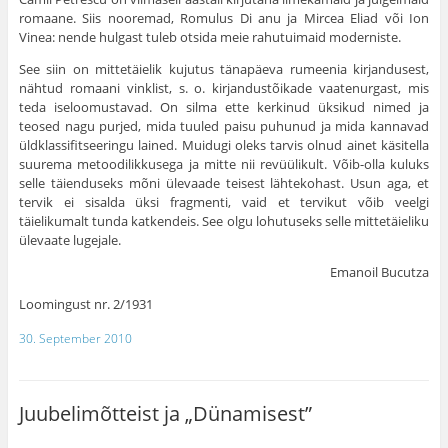
romaane. Siis nooremad, Romulus Di anu ja Mircea Eliad või Ion
Vinea: nende hulgast tuleb otsida meie rahutuimaid moderniste.
See siin on mittetäielik kujutus tänapäeva rumeenia kirjandusest,
nähtud romaani vinklist, s. o. kirjandustõikade vaatenurgast, mis
teda iseloomustavad. On silma ette kerkinud üksikud nimed ja
teosed nagu purjed, mida tuuled paisu puhunud ja mida kannavad
üldklassifitseeringu lained. Muidugi oleks tarvis olnud ainet käsitella
suurema metoodilikkusega ja mitte nii revüülikult. Võib-olla kuluks
selle täienduseks mõni ülevaade teisest lähtekohast. Usun aga, et
tervik ei sisalda üksi fragmenti, vaid et tervikut võib veelgi
täielikumalt tunda katkendeis. See olgu lohutuseks selle mittetäieliku
ülevaate lugejale.
Emanoil Bucutza
Loomingust nr. 2/1931
30. September 2010
Juubelimõtteist ja „Dünamisest”