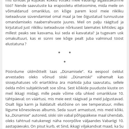
töö? Nende saavutuste ka erapooletu ettetoomine, mida meile on
võimaldanud omariiklus, on kõige parem kool meie riikliku
iseteadvuse süvendamisel omal maal ja tee õigustatud tunnustuse
omandamiseks naaberrahvaste juures. Meil on palju räägitud ja
kirjutatud just riikliku iseteadvuse nõrkusest laiemates kihtides; aga
millest peaks see kasvama, kui seda ei kasvatata? Ja tugevam usk
omakultuuri, kas ei sünni see kõige pealt juba valminud tööst
elustatuna ?
* *
*
Pöördume üldmõtteilt taas „Dünamisele”. Ka eespool öeldut
arvestades oleks võinud siiski „Dünamiski” vähemalt kas
sissejuhatuses või eriartiklina ära märkida juba saavutatu, sellele
öelda mõni subjektiivselt soe sõna. Sest kõikide puuduste kiuste on
meil ikkagi midagi, mille peale võime olla uhked omariikluse 10.
tähtpäeval; on väärtusi, mis meie eest räägivad ja meid julgustavad.
Osalt liiga karm ja liialdatult elutõsine on see temperatuur, milles
liigume kõnesolevas albumis. Seda suurt armastust, mis meid kõiki,
ka „Dünamise” autoreid, siiski siin vabal põhjapäikese maal ühendab,
oleks tahtnud natukenegi näha noorpõlve väljaandes Vabariigi 10.
aastapäevaks. On pisut kurb, et Sind, ikkagi viljakandvat maad, ka Su