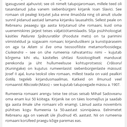
igasugusest ajahuvist; see oli nimelt talupojaromaan, millele teed oli
tasandanud juba vanem siebenbürgeni kirjanik Ioan Slavici. See
romaan oli pealegi kirjutet juba enne ilmasõda ning oli ainult olude
sunnil pidanud aastaid lamama kirjaniku lauasahtlis. Sellest peale on
Rebreanu peaaegu iga aasta kirjutanud ühe romaani, kuid oma
uuenemiskires järjest teises väljatöötamislaadis. Sõja psühholoogiat
käsitlev
Padurea Sp
ănzuratilor
(Poodute mets) on ta parimini
viimisteldud ja sügavaim romaan; kirjanduslikeni ja kunstipäraseim
on aga ta
Adam si Eva
oma teosoofiliste metamorfoosidega;
Ciuleandra
– see on ühe rumeenia rahvatantsu nimi – kujutab
kõrgema kihi elu, käsitelles ühtlasi füsioloogiliselt manduvat
perekonda ja üht hullumeelsuse kohtuprotsessi;
Cr
ăisorul
(Kuningake) on kujutus rumeenlasist siebenbürgenlaste mässust
Josef II ajal, kuna teoksil olev romaan, millest teada on vaid pealkiri
Gotila,
tegeleb kirjandusmaailmas. Katkeid on ilmunud veel
romaanist
R
ăscoala
(Mäss) – see kujutab talupoegade mässu a. 1907.
Rumeenia romaani arengu teise tee otsas seisab Mihail Sadoveanu
oma enam kui 50 köitega. Kirjanik ise on täies loomejõus ja saadab
iga aasta ilmale ühe romaani või enamgi. Läinud aasta novembris
pühitses kogu Rumeenia ta 50-aastast sünnipäeva. Eelnimetet
Rebreanu aga on vaevalt üle jõudnud 45. aastast. Nii on rumeenia
romaani korüfeed praegu kõige paremas eas.