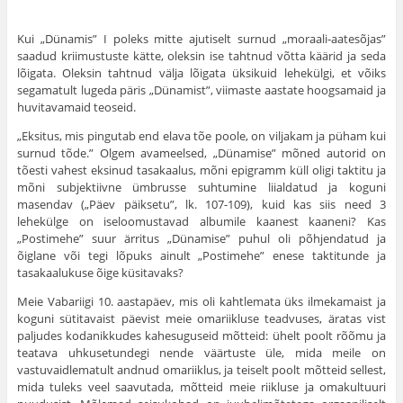
Kui „Dünamis” I poleks mitte ajutiselt surnud „moraali-aatesõjas”
saadud kriimustuste kätte, oleksin ise tahtnud võtta käärid ja seda
lõigata. Oleksin tahtnud välja lõigata üksikuid lehekülgi, et võiks
segamatult lugeda päris „Dünamist”, viimaste aastate hoogsamaid ja
huvitavamaid teoseid.
„Eksitus, mis pingutab end elava tõe poole, on viljakam ja püham kui
surnud tõde.” Olgem avameelsed, „Dünamise” mõned autorid on
tõesti vahest eksinud tasakaalus, mõni epigramm küll oligi taktitu ja
mõni subjektiivne ümbrusse suhtumine liialdatud ja koguni
masendav („Päev päiksetu”, lk. 107-109), kuid kas siis need 3
lehekülge on iseloomustavad albumile kaanest kaaneni? Kas
„Postimehe” suur ärritus „Dünamise”
puhul oli põhjendatud ja
õiglane või tegi lõpuks ainult „Postimehe” enese taktitunde ja
tasakaalukuse õige küsitavaks?
Meie Vabariigi 10. aastapäev, mis oli kahtlemata üks ilmekamaist ja
koguni sütitavaist päevist meie omariikluse teadvuses, äratas vist
paljudes kodanikkudes kahesuguseid mõtteid: ühelt poolt rõõmu ja
teatava uhkusetundegi nende väärtuste üle, mida meile on
vastuvaidlematult andnud omariiklus, ja teiselt poolt mõtteid sellest,
mida tuleks veel saavutada, mõtteid meie riikluse ja omakultuuri