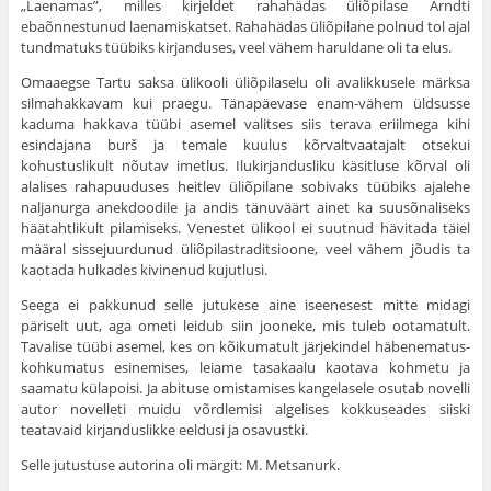
„Laenamas”, milles kirjeldet rahahädas üliõpilase Arndti
ebaõnnestunud laenamiskatset. Rahahädas üliõpilane polnud tol ajal
tundmatuks tüübiks kirjanduses, veel vähem haruldane oli ta elus.
Omaaegse Tartu saksa ülikooli üliõpilaselu oli avalikkusele märksa
silmahakkavam kui praegu. Tänapäevase enam-vähem üldsusse
kaduma hakkava tüübi asemel valitses siis terava eriilmega kihi
esindajana burš ja temale kuulus kõrvaltvaatajalt otsekui
kohustuslikult nõutav imetlus. Ilukirjandusliku käsitluse kõrval oli
alalises rahapuuduses heitlev üliõpilane sobivaks tüübiks ajalehe
naljanurga anekdoodile ja andis tänuväärt ainet ka suusõnaliseks
häätahtlikult pilamiseks. Venestet ülikool ei suutnud hävitada täiel
määral sissejuurdunud üliõpilastraditsioone, veel vähem jõudis ta
kaotada hulkades kivinenud kujutlusi.
Seega ei pakkunud selle jutukese aine iseenesest mitte midagi
päriselt uut, aga ometi leidub siin jooneke, mis tuleb ootamatult.
Tavalise tüübi asemel, kes on kõikumatult järjekindel häbenematus-
kohkumatus esinemises, leiame tasakaalu kaotava kohmetu ja
saamatu külapoisi. Ja abituse omistamises kangelasele osutab novelli
autor novelleti muidu võrdlemisi algelises kokkuseades siiski
teatavaid kirjanduslikke eeldusi ja osavustki.
Selle jutustuse autorina oli märgit: M. Metsanurk.