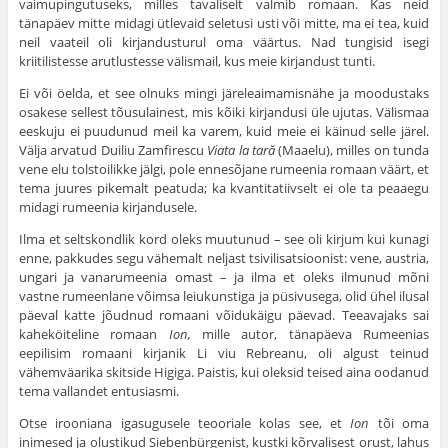
vaimupingutuseks, milles tavaliselt valmib romaan. Kas neid
tänapäev mitte midagi ütlevaid seletusi usti või mitte, ma ei tea, kuid
neil vaateil oli kirjandusturul oma väärtus. Nad tungisid isegi
kriitilistesse arutlustesse välismail, kus meie kirjandust tunti.
Ei või öelda, et see olnuks mingi järeleaimamisnähe ja moodustaks
osakese sellest tõusulainest, mis kõiki kirjandusi üle ujutas. Välismaa
eeskuju ei puudunud meil ka varem, kuid meie ei käinud selle järel.
Välja arvatud Duiliu Zamfirescu
Viata la tar
ă
(Maaelu), milles on tunda
vene elu tolstoilikke jälgi, pole ennesõjane rumeenia romaan väärt, et
tema juures pikemalt peatuda; ka kvantitatiivselt ei ole ta peaaegu
midagi rumeenia kirjandusele.
Ilma et seltskondlik kord oleks muutunud – see oli kirjum kui kunagi
enne, pakkudes segu vähemalt neljast tsivilisatsioonist: vene, austria,
ungari ja vanarumeenia omast – ja ilma et oleks ilmunud mõni
vastne rumeenlane võimsa leiukunstiga ja püsivusega, olid ühel ilusal
päeval katte jõudnud romaani võidukäigu päevad. Teeavajaks sai
kaheköiteline romaan
Ion,
mille autor, tänapäeva Rumeenias
eepilisim romaani kirjanik Li viu Rebreanu, oli algust teinud
vähemväarika skitside Higiga. Paistis, kui oleksid teised aina oodanud
tema vallandet entusiasmi.
Otse irooniana igasugusele teooriale kolas see, et
Ion
tõi oma
inimesed ja olustikud Siebenbürgenist, kustki kõrvalisest orust, lahus