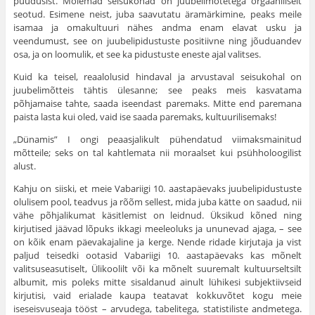
puudusist. Mõlemad seisukohad on juubelimõtetega orgaaniliselt
seotud. Esimene neist, juba saavutatu äramärkimine, peaks meile
isamaa ja omakultuuri nähes andma enam elavat usku ja
veendumust, see on juubelipidustuste positiivne ning jõuduandev
osa, ja on loomulik, et see ka pidustuste eneste ajal valitses.
Kuid ka teisel, reaalolusid hindaval ja arvustaval seisukohal on
juubelimõtteis tähtis ülesanne; see peaks meis kasvatama
põhjamaise tahte, saada iseendast paremaks. Mitte end paremana
paista lasta kui oled, vaid ise saada paremaks, kultuurilisemaks!
„Dünamis” I ongi peaasjalikult pühendatud viimaksmainitud
mõtteile; seks on tal kahtlemata nii moraalset kui psühholoogilist
alust.
Kahju on siiski, et meie Vabariigi 10. aastapäevaks juubelipidustuste
olulisem pool, teadvus ja rõõm sellest, mida juba kätte on saadud, nii
vähe põhjalikumat käsitlemist on leidnud. Üksikud kõned ning
kirjutised jäävad lõpuks ikkagi meeleoluks ja ununevad ajaga, – see
on kõik enam päevakajaline ja kerge. Nende ridade kirjutaja ja vist
paljud teisedki ootasid Vabariigi 10. aastapäevaks kas mõnelt
valitsuseasutiselt, Ülikoolilt või ka mõnelt suuremalt kultuurseltsilt
albumit, mis poleks mitte sisaldanud ainult lühikesi subjektiivseid
kirjutisi, vaid erialade kaupa teatavat kokkuvõtet kogu meie
iseseisvuseaja tööst – arvudega, tabelitega, statistiliste andmetega.