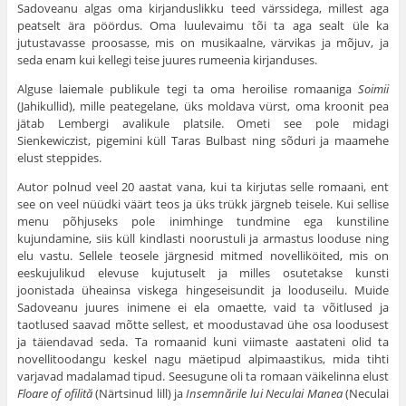
Sadoveanu algas oma kirjanduslikku teed värssidega, millest aga
peatselt ära pöördus. Oma luulevaimu tõi ta aga sealt üle ka
jutustavasse proosasse, mis on musikaalne, värvikas ja mõjuv, ja
seda enam kui kellegi teise juures rumeenia kirjanduses.
Alguse laiemale publikule tegi ta oma heroilise romaaniga
Soimii
(Jahikullid), mille peategelane, üks moldava vürst, oma kroonit pea
jätab Lembergi avalikule platsile. Ometi see pole midagi
Sienkewiczist, pigemini küll Taras Bulbast ning sõduri ja maamehe
elust steppides.
Autor polnud veel 20 aastat vana, kui ta kirjutas selle romaani, ent
see on veel nüüdki väärt teos ja üks trükk järgneb teisele. Kui sellise
menu põhjuseks pole inimhinge tundmine ega kunstiline
kujundamine, siis küll kindlasti noorustuli ja armastus looduse ning
elu vastu. Sellele teosele järgnesid mitmed novelliköited, mis on
eeskujulikud elevuse kujutuselt ja milles osutetakse kunsti
joonistada üheainsa viskega hingeseisundit ja looduseilu. Muide
Sadoveanu juures inimene ei ela omaette, vaid ta võitlused ja
taotlused saavad mõtte sellest, et moodustavad ühe osa loodusest
ja täiendavad seda. Ta romaanid kuni viimaste aastateni olid ta
novellitoodangu keskel nagu mäetipud alpimaastikus, mida tihti
varjavad madalamad tipud. Seesugune oli ta romaan väikelinna elust
Floare of ofilit
ă
(Närtsinud lill) ja
Insemn
ările lui Neculai Manea
(Neculai