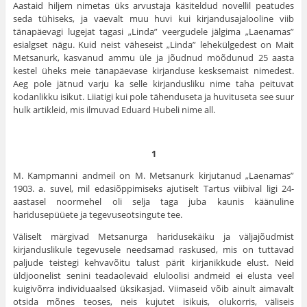
Aastaid hiljem nimetas üks arvustaja käsiteldud novellil peatudes
seda tühiseks, ja vaevalt muu huvi kui kirjandusajalooline viib
tänapäevagi lugejat tagasi „Linda” veergudele jälgima „Laenamas”
esialgset nägu. Kuid neist väheseist „Linda” lehekülgedest on Mait
Metsanurk, kasvanud ammu üle ja jõudnud möõdunud 25 aasta
kestel üheks meie tänapäevase kirjanduse kesksemaist nimedest.
Aeg pole jätnud varju ka selle kirjandusliku nime taha peituvat
kodanlikku isikut. Liiatigi kui pole tähenduseta ja huvituseta see suur
hulk artikleid, mis ilmuvad Eduard Hubeli nime all.
1
M. Kampmanni andmeil on M. Metsanurk kirjutanud „Laenamas”
1903. a. suvel, mil edasiõppimiseks ajutiselt Tartus viibival ligi 24-
aastasel noormehel oli selja taga juba kaunis käänuline
haridusepüüete ja tegevuseotsingute tee.
Väliselt märgivad Metsanurga haridusekäiku ja väljajõudmist
kirjanduslikule tegevusele needsamad raskused, mis on tuttavad
paljude teistegi kehvavõitu talust pärit kirjanikkude elust. Neid
üldjoonelist senini teadaolevaid eluloolisi andmeid ei elusta veel
kuigivõrra individuaalsed üksikasjad. Viimaseid võib ainult aimavalt
otsida mõnes teoses, neis kujutet isikuis, olukorris, väliseis