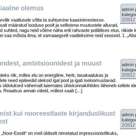
siaalne olemus
admin 
katego
2/2012
lik vaatlusele võtta ta suhtumine kaasinimestesse.
alt määratud looduse poolt ja sellistena muutu­stele alluvad,
ad suhted, nagu neid võime näha eriti rahvaste poliitilises elus, riikide
i saa mõista ilma, et samaaegselt vaatleksime neid seo­seid. 1. „Abs
undest, ambitsioonidest ja muust
admin 
katego
2/2012
iik, milles elu on energiline, herk, tasakaalukas ja
lele need epiteedid oleksid igal pool ja igati iseloomustavad.
us üldolukord vähe­malt laiemates ühiskonnakihtides läheneb sellele ide
da. Reaalsus annab viiteid, millest saab […]
st kui nooreestlaste kirjanduslikust
admin 
katego
est
2/2012
-Eestit“ on meil üldiselt nime­tatud impressionistlikuks,