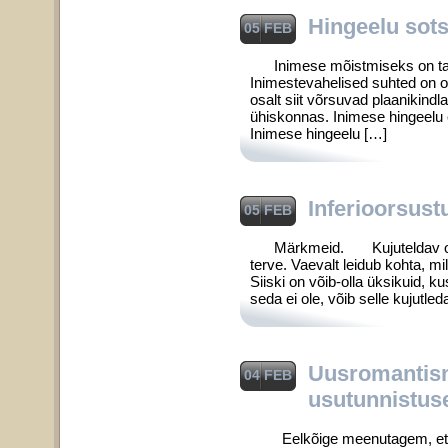
Hingeelu sot
05 FEB
Inimese mõistmiseks on tarvi
Inimestevahelised suhted on os
osalt siit võrsuvad plaanikindl
ühiskonnas. Inimese hingeelu e
Inimese hingeelu […]
Inferioorsust
05 FEB
Märkmeid. Kujuteldav oleks r
terve. Vaevalt leidub kohta, mil
Siiski on võib-olla üksikuid, k
seda ei ole, võib selle kujutle
Uusromantismi
04 FEB
usutunnistus
Eelkõige meenutagem, et „Noor