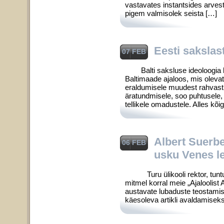
vastavates instantsides arvesta
pigem valmisolek seista […]
Eesti sakslast
07 FEB
Balti saksluse ideoloogia k
Baltimaade ajaloos, mis olevat
eraldumisele muudest rahvasti
äratundmisele, soo puhtusele, 
tellikele omadustele. Alles kõ
Albert Suerb
06 FEB
usku Venes l
Turu ülikooli rektor, tuntud
mitmel korral meie „Ajaloolist
austavate lubaduste teostamist
käesoleva artikli avaldamiseks