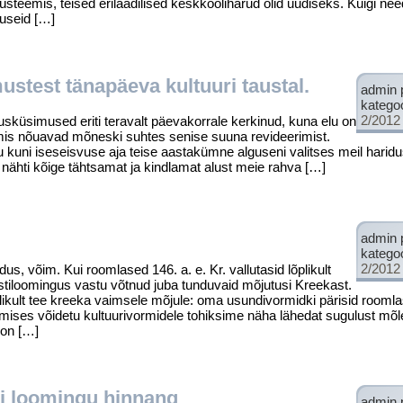
steemis, teised erilaadilised keskkooliharud olid uudiseks. Kuigi need
useid […]
stest tänapäeva kultuuri taustal.
admin 
katego
2/2012
küsimused eriti teravalt päevakorrale kerkinud, kuna elu on
, mis nõuavad mõneski suhtes senise suuna revideerimist.
udu kuni iseseisvuse aja teise aasta­kümne alguseni valitses meil harid
 nähti kõige tähtsamat ja kindlamat alust meie rahva […]
admin 
katego
2/2012
õim. Kui roomlased 146. a. e. Kr. vallutasid lõplikult
iloomingus vastu võt­nud juba tunduvaid mõjutusi Kreekast.
ielikult tee kreeka vaimsele mõ­jule: oma usundivormidki pärisid rooml
istumises võidetu kultuurivormi­dele tohiksime näha lähedat sugulust m
 on […]
i loomingu hinnang
admin 