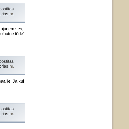
postitas
orias
nr.
 kujunemises,
oluutne tõde“.
postitas
orias
nr.
aalile. Ja kui
postitas
orias
nr.