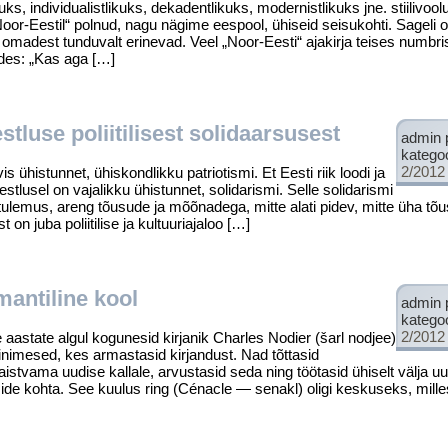
ks, individua­listlikuks, dekadentlikuks, modernistlikuks jne. stiilivo
„Noor-Eestil“ polnud, nagu nägime ees­pool, ühiseid seisukohti. Sageli o
 omadest tunduvalt erinevad. Veel „Noor-Eesti“ ajakirja teises numbri
ldes: „Kas aga […]
tluse poliitilisest solidaarsusest
admin 
katego
2/2012
s ühistunnet, ühiskondlikku patriotismi. Et Eesti riik loodi ja
eestlusel on vajalikku ühistunnet, solidarismi. Selle solidarismi
 tulemus, areng tõusude ja mõõnadega, mitte alati pidev, mitte üha tõu
on juba poliitilise ja kultuuriajaloo […]
antiline kool
admin 
katego
2/2012
ate algul kogunesid kirjanik Charles Nodier (šarl nodjee)
inimesed, kes armastasid kirjan­dust. Nad tõttasid
ist­vama uudise kallale, arvustasid seda ning töötasid ühiselt välja u
ide kohta. See kuulus ring (Cénacle — senakl) oligi keskuseks, mille