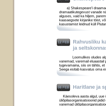
a) Shakespeare’i draamade a
dramaatikutegevust vanade näi
alguses, vaid ka hilje­m, pare
kaasaegsete kirjanike töist, v
kasustamist leidnud küll Pluta
Rahvusliku k
12 FEB
ja seltskonna
Loomulikes oludes algab ka
vanemad, varemail eluaastail
tugevamaina, siis on tähtis, 
See­ga esitab kasvatus oma e
Haritlane ja s
08 FEB
Käesoleva aasta algul, uue ü 
üliõpilasorganisatsioonid pid
vanemad üliõpilasorganisatsioo