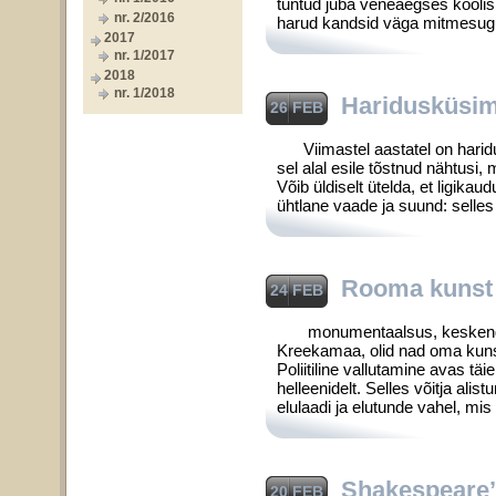
tuntud juba veneaegses koolisü
nr. 2/2016
harud kandsid väga mitmesug
2017
nr. 1/2017
2018
nr. 1/2018
Haridusküsimu
26 FEB
Viimastel aastatel on haridus
sel alal esile tõstnud nähtusi
Võib üldiselt ütelda, et ligika
ühtlane vaade ja suund: selles
Rooma kunst
24 FEB
monumentaalsus, keskendus, v
Kreekamaa, olid nad oma kunst
Poliitiline vallutamine avas tä
helleenidelt. Selles võitja al
elulaadi ja elutunde vahel, mis
Shakespeare’
20 FEB