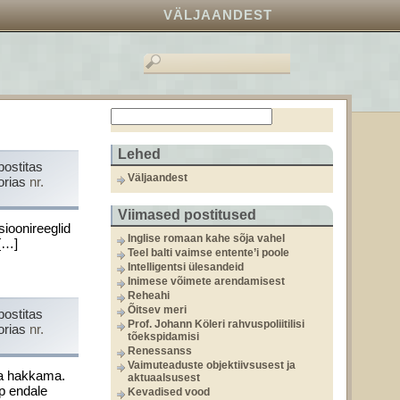
VÄLJAANDEST
Lehed
postitas
Väljaandest
orias
nr.
Viimased postitused
sioonireeglid
Inglise romaan kahe sõja vahel
[…]
Teel balti vaimse entente’i poole
Intelligentsi ülesandeid
Inimese võimete arendamisest
Reheahi
Õitsev meri
postitas
Prof. Johann Köleri rahvuspoliitilisi
orias
nr.
tõekspidamisi
Renessanss
Vaimuteaduste objektiivsusest ja
ma hakkama.
aktuaalsusest
p endale
Kevadised vood