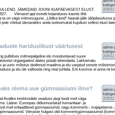
admin 
katego
2/2012
 LEND. JÄMEDAID JOONI IGAPÄEVASEST ELUST.
 Viimasel ajal esineb kirjanduses kaunis tihti
 ja ta on väga mitme­sugune. „Liblika lend” haarab jälle üliõpilaselusse ja
i pole võetud ülesandeks anda iseloomukat kujutlust sellest elust lai
duste hariduslikust väärtusest
admin 
katego
2/2012
g pulbitsev mitmepalgeline elu moodustavad suure
istseist ürg­aegadest alates püüab lahendada. Lakkamatu
 ja uuriv mõistus taotlenud maailma ja elu varjatud seoste mõistmist, 
use ja elu üle valitseda ning neid juhtida. Ent kosmos ei anna nii ker
aks olema uue gümnaasiumi ilme?
admin 
katego
2/2012
valike keskkoolide seaduse järgi loodi meil väga
e. Lääne- Euroopas üldtunnustatud humanitaar- ja
sid meil erilaadilised gümnaasiumid, nagu kommerts-, majapidamis-, 
e. gümnaasiumid. Viimaste hulgast olid kommertsgümnaasiumid (komm