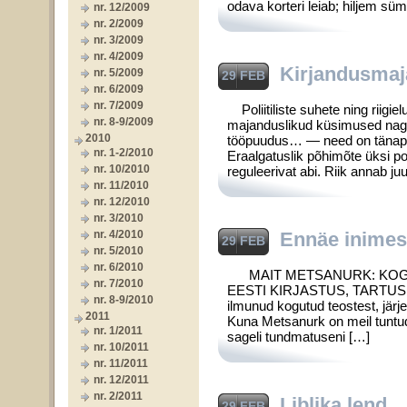
odava korteri leiab; hiljem 
nr. 12/2009
nr. 2/2009
nr. 3/2009
nr. 4/2009
Kirjandusmaj
nr. 5/2009
29 FEB
nr. 6/2009
nr. 7/2009
Poliitiliste suhete ning riigi
nr. 8-9/2009
majanduslikud küsimused nagu
2010
tööpuudus… — need on tänapäev
nr. 1-2/2010
Eraalgatuslik põhimõte üksi 
nr. 10/2010
reguleerivat abi. Riik annab 
nr. 11/2010
nr. 12/2010
nr. 3/2010
nr. 4/2010
Ennäe inimes
29 FEB
nr. 5/2010
nr. 6/2010
MAIT METSANURK: KOGUT
nr. 7/2010
EESTI KIRJASTUS, TARTUS. 
nr. 8-9/2010
ilmunud kogutud teostest, jär
2011
Kuna Metsanurk on meil tuntud
nr. 1/2011
sageli tundmatuseni […]
nr. 10/2011
nr. 11/2011
nr. 12/2011
nr. 2/2011
Liblika lend
29 FEB