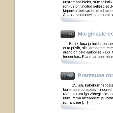
uusromantiliseks, sümbolistliku
rohkus on tingitud sellest, et 
kirjaniku tõekspidamised teise
Aavik arvustustele vastu vaie
Marginaale ees
03 FEB
Et riiki luua ja hoida, on tarvi
et ta püsib, siis järeldame, et 
areng on pika ajaloolise käigu
tendentsis. Küsimus iseenesest 
Prantsuse rom
02 FEB
19. saj. kahekümnendate aast
korterisse pühapäeviti noored 
raamatuturu iga vähegi silmapa
luule, tema ülesannete ja vorm
romantiline […]