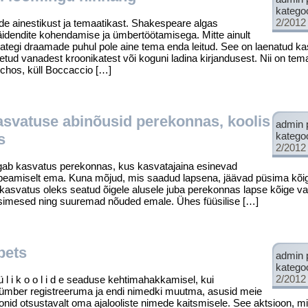
katego
2/2012
inestikust ja temaatikast. Shakespeare algas
dendite kohen­damise ja ümbertöötamisega. Mitte ainult
mategi draamade puhul pole aine tema enda leitud. See on laenatud ka
õetud vanadest kroonikatest või koguni ladina kirjandusest. Nii on tem
rchos, küll Boccaccio […]
asvatuse abinõusid perekonnas, koolis
admin 
katego
s
2/2012
sva­tus perekonnas, kus kasvatajaina esi­nevad
 peamiselt ema. Kuna mõjud, mis saa­dud lapsena, jäävad püsima kõi
et kasvatus oleks seatud õigele alusele juba perekonnas lapse kõige 
simesed ning suuremad nõuded emale. Ühes füüsi­lise […]
pets
admin 
katego
2/2012
l i k o o l i d e seaduse kehtimahakkamisel, kui
id ümber registreeruma ja endi nimedki muutma, asusid meie
nid otsustavalt oma ajalooliste nimede kaitsmisele. See aktsioon, mis