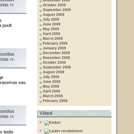
November 2009
orias
nr.
October 2009
September 2009
August 2009
July 2009
s
June 2009
a poolt
May 2009
April 2009
March 2009
February 2009
January 2009
December 2008
postitas
November 2008
orias
nr.
October 2008
September 2008
August 2008
ge
July 2008
June 2008
varasemas eas.
May 2008
April 2008
March 2008
February 2008
postitas
Viited
orias
nr.
 leidis