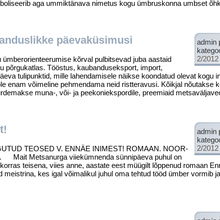
sümboliseerib aga ummiktänava nimetus kogu ümbruskonna umbset õh
anduslikke päevaküsimusi
admin 
katego
2/2012
elu ümberorienteerumise kõrval pulbitsevad juba aastaid
 põrgukatlas. Tööstus, kaubanduseksport, import,
a tulipunktid, mille lahendamisele näikse koondatud olevat kogu i
pole enam võimeline pehmendama neid ristteravusi. Kõikjal nõutakse
juurdemakse muna-, või- ja peekoniekspordile, preemiaid metsaväljave
t!
admin 
katego
2/2012
UD TEOSED V. ENNÄE INIMEST! ROMAAN. NOOR-
Mait Metsanurga viiekümnenda sünnipäeva puhul on
jekorras teisena, viies anne, aastate eest müügilt lõppenud romaan E
 meistrina, kes igal võimalikul juhul oma tehtud tööd ümber vormib j