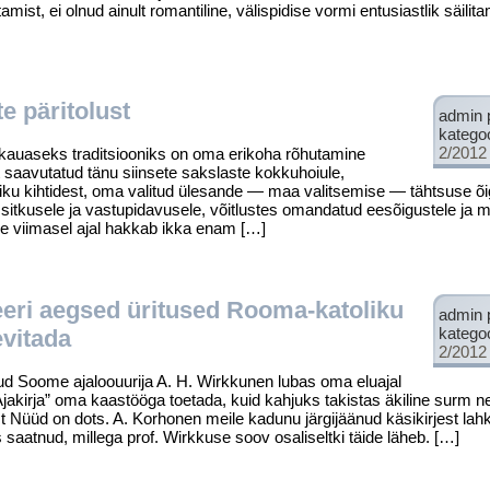
mist, ei olnud ainult romantiline, välispidise vormi entusiastlik säilit
e päritolust
admin 
katego
2/2012
auaseks traditsiooniks on oma erikoha rõhutamine
 saavutatud tänu siinsete sakslaste kokkuhoiule,
ku kihtidest, oma valitud ülesande — maa valitsemise — tähtsuse õi
sitkusele ja vastu­pidavusele, võitlustes omandatud eesõigustele ja 
ige viimasel ajal hakkab ikka enam […]
eeri aegsed üritused Rooma-katoliku
admin 
katego
evitada
2/2012
 Soome ajaloouurija A. H. Wirkkunen lubas oma eluajal
 Ajakirja” oma kaastööga toetada, kuid kahjuks takistas äkiline surm 
 Nüüd on dots. A. Korhonen meile kadunu järgijäänud käsikirjest lahk
 saatnud, millega prof. Wirkkuse soov osaliseltki täide läheb. […]