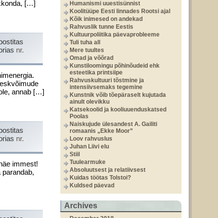
kkonda, […]
Humanismi uuestisünnist
Koolitüüpe Eesti linnades Rootsi ajal
Kõik inimesed on andekad
Rahvuslik tunne Eestis
Kultuurpoliitika päevaprobleeme
postitas
Tuli tuha all
orias
nr.
Mere tuultes
Omad ja võõrad
Kunstiloomingu põhinõudeid ehk
esteetika printsiipe
nimenergia.
Rahvuskultuuri tõstmine ja
 keskvõimude
intensiivsemaks tegemine
ole, annab […]
Kunstnik võib tõepäraselt kujutada
ainult olevikku
Katsekoolid ja kooliuuenduskatsed
Poolas
Naiskujude ülesandest A. Gailiti
postitas
romaanis „Ekke Moor”
orias
nr.
Loov rahvuslus
Juhan Liivi elu
Stiil
Tuulearmuke
nnäe immest!
Absoluutsest ja relatiivsest
a parandab,
Kuidas töötas Tolstoi?
Kuldsed päevad
Archives