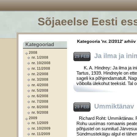
Sõjaeelse Eesti ess
Kategooria 'nr. 2/2012' arhiiv
Kategooriad
2008
Ja ilma ja in
29 FEB
nr. 1/2008
nr. 10/2008
K. A. Hindrey: Ja ilma ja inim
nr. 11/2008
Tartus, 1939. Hindreyle on ette
nr. 2/2008
sageli ka põhjendamatult. Nagu
nr. 3/2008
võibolla ülekohut teeksid. Ta
nr. 4/2008
nr. 5/2008
nr. 6/2008
nr. 7/2008
Ummiktänav
29 FEB
nr. 8/2008
nr. 9/2008
Richard Roht: Ummiktänav. R
2009
nr. 1/2009
Rohu uusimas romaanis peatege
põhjustel on sunnitud Järvesu
nr. 10/2009
Sündmustekäigu algul ei tähen
nr. 11/2009