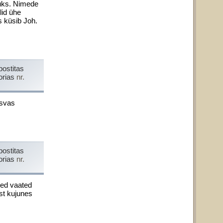
oluks. Nimede
lid ühe
s küsib Joh.
postitas
orias
nr.
s­vas
postitas
orias
nr.
ued vaated
st kujunes