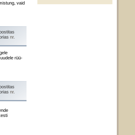
amistung, vaid
postitas
orias
nr.
gele
muudele rüü­
postitas
orias
nr.
nende
esti