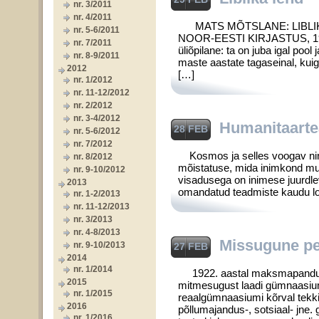
nr. 3/2011
nr. 4/2011
MATS MÕTSLANE: LIBLIKA
nr. 5-6/2011
NOOR-EESTI KIRJASTUS, 1927.
nr. 7/2011
üliõpilane: ta on juba igal pool
nr. 8-9/2011
maste aastate tagaseinal, kuig
2012
[…]
nr. 1/2012
nr. 11-12/2012
nr. 2/2012
nr. 3-4/2012
Humanitaartea
28 FEB
nr. 5-6/2012
nr. 7/2012
Kosmos ja selles voogav nin
nr. 8/2012
mõistatuse, mida inimkond mu
nr. 9-10/2012
visadusega on ini­mese juurdlev
2013
omandatud teadmiste kaudu lood
nr. 1-2/2013
nr. 11-12/2013
nr. 3/2013
nr. 4-8/2013
Missugune pe
nr. 9-10/2013
27 FEB
2014
nr. 1/2014
1922. aastal maksmapandud A
2015
mitmesugust laadi gümnaasium
nr. 1/2015
reaalgümnaasiumi kõrval tekki
2016
põllumajandus-, sotsiaal- jn
nr. 1/2016