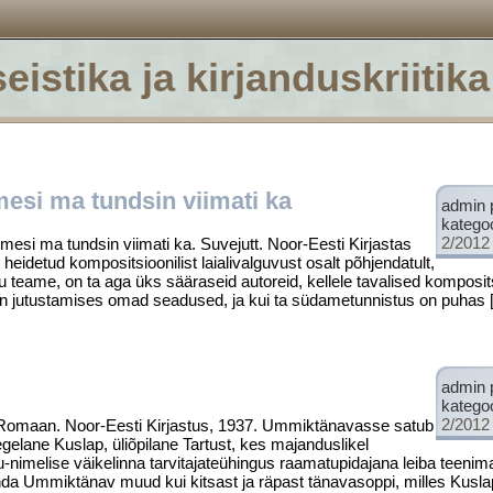
eistika ja kirjanduskriitika
imesi ma tundsin viimati ka
admin 
katego
2/2012
esi ma tundsin viimati ka. Suvejutt. Noor-Eesti Kirjastas
 heidetud kompositsioonilist laialivalguvust osalt põhjendatult,
 teame, on ta aga üks sääraseid autoreid, kellele tavalised komposit
l on jutustamises omad seadused, ja kui ta südametunnistus on puhas 
admin 
katego
2/2012
omaan. Noor-Eesti Kirjastus, 1937. Ummiktänavasse satub
lane Kuslap, üliõpilane Tartust, kes majanduslikel
u-nimelise väikelinna tarvitajateühingus raamatupidajana leiba teeni
da Ummiktänav muud kui kitsast ja räpast tänavasoppi, milles Kusla