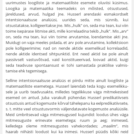
uurimustes loogiliste ja matemaatiliste esemete oluviisi küsimus.
Loogika ja matemaatika teemadeks on mõisted, otsustused,
järeldused, arvud, hulgad jne. Husserl arendaski esmakordselt
intentsionaalsuse analüüsi, uurides seda, mis sünnib, kui
otsustatakse, kolligeeritakse jne. Mis „hulk” on, seda ma tean, kui viin
toime isepärase liitmise akti, mille korrelaadina tekib „hulk”. Mis „arv”
on, seda ma tean, kui viin toime arvutamise, loendamise akti jne.
Muidugi on vaja meeles pidada, et arv pole arvutamine, kol­lektsioon
pole kolligeerimine; nad on nende aktide esemelikud korre­laadid,
nende aktide identsed sihtpunktid. Ent need aktid ise pole ainult
passiivselt vastuvõtvad, vaid konstitueerivad, loovad aktid, kuigi
seda teadvuse spontaansust ei tohi samastada praktilise valmis­
tamise ehk tegemisega.
Selline intentsionaalsuse analüüs ei piirdu mitte ainult loogiliste ja
matemaatiliste esemetega. Husserl laiendab teda kogu esemelikku­
sele ja uurib teadvusakte, milledes tegelikkuse väga mitmekesised
esemed on antud. Juba varakult pühendas Husserl predikatiivseis
otsustusis antud kogemuste kõrval tähelepanu ka eelpredikatiivsete,
s. t. mitte veel otsustusvormis väljendatavate kogemuste analüüsile.
Meid ümbritsevad väga mitmesugused kujundid: loodus ühes väga
mitmesuguste erinevate esemetega; ruum ja aeg; inimesed,
kelledega oleme mitmesugustes vahekordades; „maailm”, mis
haarab niihästi loo­dust kui ka inimesi. Husserl püüdis kõiki neid