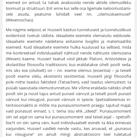
esemed on antud; ta tahab analüüsida nende aktide olemuslikku
loomust ja struktuuri. Ent enne kui selle osa ligemale iseloomustami­
sele asuda, peatume lühidalt veel nn. „olemuskaemusel”
(Wesensschau).
Me nägime eelpool, et Husserli käsitus tunnetusest ja tunnetusli­kust
evidentsist toetub üldiste, ideaalsete esemete olemasolu eeldu­sele.
Ideaalsete esemete näidetena esitasime loogilisi ja matemaatilisi
esemeid. Kuid ideaalsete esemete hulka kuuluvad ka sellised, mida
me konkreetseil individuaalseil nähtusil nende nähtuste olemusena
(Wesen) kaeme. Husserl teatud viisil jätkab Platoni, Aristotelese ja
skolastilise filosoofia traditsiooni, kus eraldatakse ühelt poolt seda,
mis üks ese (oluliselt) on – nn. eseme olemus (essentia) – ja teiselt
poolt eseme olelu, eksistents (existentia). Husserli järgi filosoofia
pole mitte teadus faktidest (Tatsachen), vaid teadus olemustest; ta
püüab saavutada olemustunnetusi. Me võime eraldada näiteks ühelt
poolt siin ja nüüd tajus antud punast värvust ja teiselt poolt punast
värvust kui niisugust, punast värvust in specie. Spetsialiseerivas in­
tentsiooniaktis ei mõtle ma punasusmomenti praegu tajutud majal,
vaid punasust ennast, s. t. tema sisu ehk „ideed”. Punasusmoment
siin sel asjal on sama kui punasusmoment seal teisel asjal – spetsiifi­
lise1t on siin sama värv, kuid individuaalselt esineb ta ikka erinevais
varjundeis. Husserl vaidleb nende vastu, kes arvavad, et „punasus
kui niisugune” on ainult mingi abstraktsiooni teel tuletatud