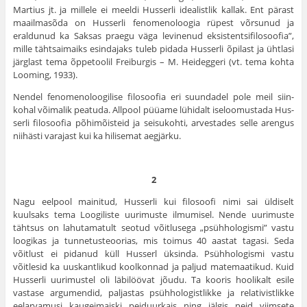
Martius jt. ja millele ei meeldi Husserli idealistlik kallak. Ent pärast
maailmasõda on Husserli fenomenoloogia rüpest võrsunud ja
eraldu­nud ka Saksas praegu väga levinenud eksistentsifilosoofia”,
mille tähtsaimaiks esindajaks tuleb pidada Husserli õpilast ja ühtlasi
järg­last tema õppetoolil Freiburgis – M. Heideggeri (vt. tema kohta
Looming, 1933).
Nendel fenomenoloogilise filosoofia eri suundadel pole meil siin­
kohal võimalik peatuda. Allpool püüame lühidalt iseloomustada Hus­
serli filosoofia põhimõisteid ja seisukohti, arvestades selle arengus
niihästi varajast kui ka hilisemat aegjärku.
2
Nagu eelpool mainitud, Husserli kui filosoofi nimi sai üldiselt
kuulsaks tema Loogiliste uurimuste ilmumisel. Nende uurimuste
täht­sus on lahutamatult seotud võitlusega „psühhologismi” vastu
loogikas ja tunnetusteoorias, mis toimus 40 aastat tagasi. Seda
võitlust ei pida­nud küll Husserl üksinda. Psühhologismi vastu
võitlesid ka uuskant­likud koolkonnad ja paljud matemaatikud. Kuid
Husserli uurimustel oli läbilöövat jõudu. Ta kooris hoolikalt esile
vastase argumendid, paljastas psühhologistlikke ja relativistlikke
eelarvamusi kaugei­maiski peiduurkais ning jälgis neid viimsete