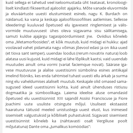
kuid sellega ei tahetud veel iseloomustada üht teatavat, kronoloogi­
liselt kindlasti fikseeritud ajaloolist ajajärku. Mõte vanade eluvor­mide
ja eluväärtuste uuesti elustumisest esineb, nagu K. Burdach on
näidanud, ka vana ja keskaja ajaloofilosoofilises aatlemises. Sel­lesse
ideederingi kuuluvad õpetused elu igavesest ringlemisest ja välis­
vormide muutuvusest ühes oleva sügavama sisu säilitamisega,
samuti kuldse ajajärgu tagasipöördumisest jne. Oviidius kõneleb
oma „Meta­morfoosides”, et kõik muutub, kuid midagi ei hukku: ajad
voolavad vahet pidamata nagu võimas jõevool edasi ja on ikka uued
(et tiova sant semper), uuendav loodus (rerum novatrix natura) loob
alatasa uusi kujusid, kuid midagi ei lähe lõplikult kaotsi, vaid uuendab
muutudes ainult oma vormi (variat faciemque novat). Säärase iga­
vese muutuvuse ja alalise uuestisünni sümbolina esines antiikajal
imelind fööniks, kes enda tahtmisel tuhast uuesti ellu ärkab ja surma
ning elu vaheldumises alaliselt muutub. Keskajale olid omased sama­
sugused ideed uuestisünni kohta, kuid ainult ühenduses ristiusu
dogmaatika ja sümboolikaga. Laiema ideelise aluse omandasid
õpetused elu uuestisünnist XIII sajandil Assiisi Franciscuse ja Fiore
Joachimi uute usuliste otsingute mõjul. Usulisest ekstaasist
haaratuna täitusid meeled unistustega uuest elust, kus inimesed
sisemiselt valgustuksid ja kõlbliselt puhastuksid. Sügavast sisemisest
uuestisünnist kõneleb ka (nähtavasti osalt Vergiliuse poolt
mõjutatuna) Dante oma „Jumalikus komöödias”: