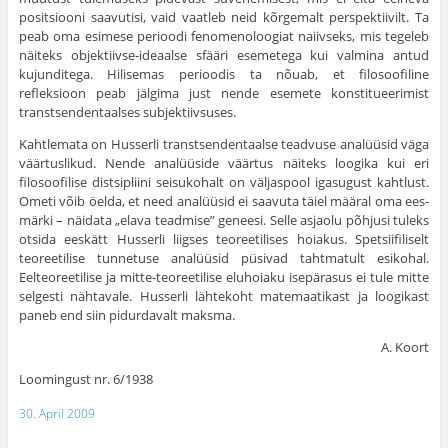
positsiooni saavutisi, vaid vaatleb neid kõrgemalt perspektiivilt. Ta
peab oma esimese perioodi fenomenoloogiat naiivseks, mis tegeleb
näiteks objektiivse-ideaalse sfääri esemetega kui valmina antud
kujunditega. Hilisemas perioodis ta nõuab, et filosoofiline
refleksioon peab jälgima just nende esemete konstitueerimist
transtsendentaalses subjektiivsuses.
Kahtlemata on Husserli transtsendentaalse teadvuse analüüsid väga
väärtuslikud. Nende analüüside väärtus näiteks loogika kui eri
filosoofilise distsipliini seisukohalt on väljaspool igasugust kahtlust.
Ometi võib öelda, et need analüüsid ei saavuta täiel määral oma ees­
märki – näidata „elava teadmise” geneesi. Selle asjaolu põhjusi tuleks
otsida eeskätt Husserli liigses teoreetilises hoiakus. Spetsiifi­liselt
teoreetilise tunnetuse analüüsid püsivad tahtmatult esikohal.
Eelteoreetilise ja mitte-teoreetilise eluhoiaku isepärasus ei tule mitte
selgesti nähtavale. Husserli lähtekoht matemaatikast ja loogikast
paneb end siin pidurdavalt maksma.
A. Koort
Loomingust nr. 6/1938
30. April 2009