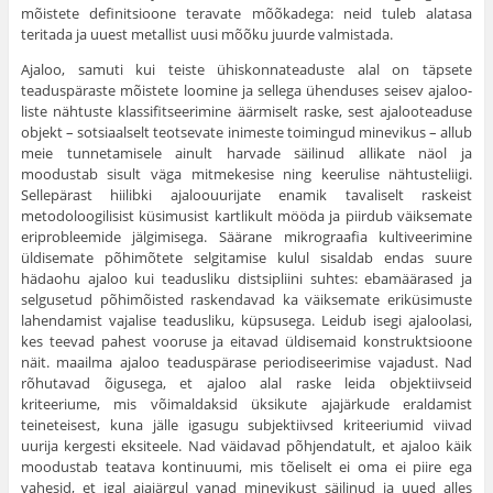
mõistete definitsioone teravate mõõkadega: neid tuleb alatasa
teritada ja uuest metallist uusi mõõku juurde valmistada.
Ajaloo, samuti kui teiste ühiskonnateaduste alal on täpsete
teaduspäraste mõistete loomine ja sellega ühenduses seisev ajaloo­
liste nähtuste klassifitseerimine äärmiselt raske, sest ajalooteaduse
objekt – sotsiaalselt teotsevate inimeste toimingud minevikus – allub
meie tunnetamisele ainult harvade säilinud allikate näol ja
moodustab sisult väga mitmekesise ning keerulise nähtusteliigi.
Sellepärast hiilibki ajaloouurijate enamik tavaliselt raskeist
metodoloogilisist küsi­musist kartlikult mööda ja piirdub väiksemate
eriprobleemide jälgi­misega. Säärane mikrograafia kultiveerimine
üldisemate põhimõtete selgitamise kulul sisaldab endas suure
hädaohu ajaloo kui teadusliku distsipliini suhtes: ebamäärased ja
selgusetud põhimõisted rasken­davad ka väiksemate eriküsimuste
lahendamist vajalise teadusliku, küpsusega. Leidub isegi ajaloolasi,
kes teevad pahest vooruse ja eitavad üldisemaid konstruktsioone
näit. maailma ajaloo teaduspärase periodiseerimise vajadust. Nad
rõhutavad õigusega, et ajaloo alal raske leida objektiivseid
kriteeriume, mis võimaldaksid üksikute aja­järkude eraldamist
teineteisest, kuna jälle igasugu subjektiivsed kritee­riumid viivad
uurija kergesti eksiteele. Nad väidavad põhjendatult, et ajaloo käik
moodustab teatava kontinuumi, mis tõeliselt ei oma ei piire ega
vahesid, et igal ajajärgul vanad minevikust säilinud ja uued alles