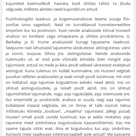
kujundeid kaemusli­kult haarata, kuid ühtlasi tahtis ta jõuda
selgusele, millistes aktides need kujundid on antud.
Psühholoogilisi teadvus- ja kogemusanalüüse leiame uusaja filo­
soofias üsna sagedasti. Neid on korraldanud tunneteoreetiline
empirism kui ka positivism. Kuid nende analüüside kõrval Husserli
analüüs on kindlasti väga omapärane ja ühtlasi produktiivne. G.
Berkeley ja D. Hume analüüsisid kunagi tajueseme teadvust.
Seejuures nad lahustasid tajueseme üksikutesse aistingutesse, värvi
ja vormi, soojuse, lõhna jne. aistingutesse. Nende analüüside
tulemusiks oli, et meil pole võimalik kõnelda õieti mingist asja
tajumisest; antud on meile ju ikka ainult sellised üksteisest eraldatud
aistingud. Kuna tulemus on küllalt kummaline, siis Husserl selgitab
puudusi sellistes analüüsides ja seab omalt poolt küsimuse, mil viisil
on lülitatud asja tajumise koguaktisse esiteks need aktid, mis on
sihitud aistingusisu­dele, ja teiselt poolt aktid, mis on sihitud
tajumishetkel tajumatule, nagu asja taguküljele, asja sisemusele jne.
Kui empiristlik ja positi­vistlik analüüs ei suuda isegi asja tajumist
küllaldasel määral selgi­tada, siis on ilmne, et talle osutub täitsa
mõttetuks kõnelda „looduse”, „maailma” tajumisest. Jällegi püüab
Husserl omalt poolt uurida küsi­must, kas ei eelda mistahes asja
tajumine meid ümbritseva koguloo­duse kaasamõtlemist. Kas me
saame tajuda ühtki eset, ilma et kogu­loodus kui asju ümbritsev
horisont meie teadvuses intentsionaalselt pole antud? Me kasvame