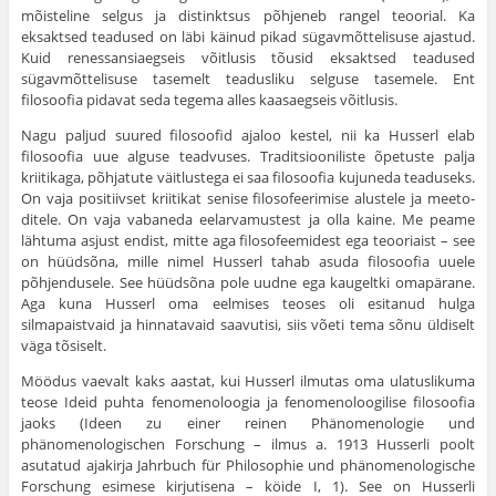
mõisteline selgus ja distinktsus põhjeneb rangel teoorial. Ka
eksaktsed teadused on läbi käinud pikad sügavmõttelisuse ajastud.
Kuid renessansiaegseis võit­lusis tõusid eksaktsed teadused
sügavmõttelisuse tasemelt teadusliku selguse tasemele. Ent
filosoofia pidavat seda tegema alles kaasaeg­seis võitlusis.
Nagu paljud suured filosoofid ajaloo kestel, nii ka Husserl elab
filosoofia uue alguse teadvuses. Traditsiooniliste õpetuste palja
kriitikaga, põhjatute väitlustega ei saa filosoofia kujuneda teaduseks.
On vaja positiivset kriitikat senise filosofeerimise alustele ja meeto­
ditele. On vaja vabaneda eelarvamustest ja olla kaine. Me peame
lähtuma asjust endist, mitte aga filosofeemidest ega teooriaist – see
on hüüdsõna, mille nimel Husserl tahab asuda filosoofia uuele
põhjendusele. See hüüdsõna pole uudne ega kaugeltki omapärane.
Aga kuna Husserl oma eelmises teoses oli esitanud hulga
silmapaistvaid ja hinnatavaid saavutisi, siis võeti tema sõnu üldiselt
väga tõsiselt.
Möödus vaevalt kaks aastat, kui Husserl ilmutas oma ulatusli­kuma
teose Ideid puhta fenomenoloogia ja fenomenoloogilise filosoo­fia
jaoks (Ideen zu einer reinen Phänomenologie und
phänomenologischen Forschung – ilmus a. 1913 Husserli poolt
asutatud ajakirja Jahrbuch für Philosophie und phänomenologische
Forschung esimese kirjutisena – köide I, 1). See on Husserli