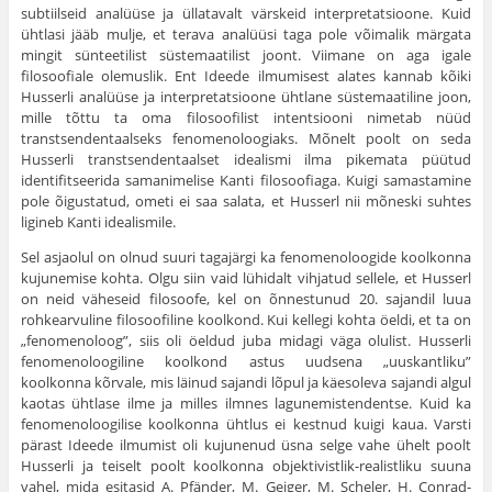
subtiilseid ana­lüüse ja üllatavalt värskeid interpretatsioone. Kuid
ühtlasi jääb mulje, et terava analüüsi taga pole võimalik märgata
mingit süntee­tilist süstemaatilist joont. Viimane on aga igale
filosoofiale olemus­lik. Ent Ideede ilmumisest alates kannab kõiki
Husserli analüüse ja interpretatsioone ühtlane süstemaatiline joon,
mille tõttu ta oma filo­soofilist intentsiooni nimetab nüüd
transtsendentaalseks fenomenoloogiaks. Mõnelt poolt on seda
Husserli transtsen­dentaalset idealismi ilma pikemata püütud
identifitseerida samanime­lise Kanti filosoofiaga. Kuigi samastamine
pole õigustatud, ometi ei saa salata, et Husserl nii mõneski suhtes
ligineb Kanti idealismile.
Sel asjaolul on olnud suuri tagajärgi ka fenomenoloogide kool­konna
kujunemise kohta. Olgu siin vaid lühidalt vihjatud sellele, et Husserl
on neid väheseid filosoofe, kel on õnnestunud 20. sajandil luua
rohkearvuline filosoofiline koolkond. Kui kellegi kohta öeldi, et ta on
„fenomenoloog”, siis oli öeldud juba midagi väga olulist. Husserli
fenomenoloogiline koolkond astus uudsena „uuskantliku”
koolkonna kõrvale, mis läinud sajandi lõpul ja käesoleva sajandi algul
kaotas ühtlase ilme ja milles ilmnes lagunemistendentse. Kuid ka
fenomenoloogilise koolkonna ühtlus ei kestnud kuigi kaua. Varsti
pärast Ideede ilmumist oli kujunenud üsna selge vahe ühelt poolt
Husserli ja teiselt poolt koolkonna objektivistlik-realistliku suuna
vahel, mida esitasid A. Pfänder, M. Geiger, M. Scheler, H. Conrad-