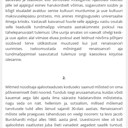
jälle sel ajajärgul esinev harukordselt võimas, sügavusteni süübiv ja
kõigil elualadel avalduv senise kultuuri murdumise ja uue kultuuri
maksvuselepääsu protsess, mis arenes mingisuguseks universaalse
ilmega kriisiks. Vastavalt kasvanud huvile selle ajajärgu vastu osutab
selle teaduslik tundmaõpp viimaste aastakümnete jooksul rea
tähele­panuväärt tulemusi. Ühe uurija arvates on vaevalt ühelgi kesk-
ja uue ajaloo alal viimase eluea jooksul aset leidnud niivõrra põhjani
süübivad terve üldkäsituse muutused kui just renaissance’i
uurimises. Iseloomustada mõningaid renaissance’i aja
tundmaõppimisel saavutatud tulemusi ongi käesoleva kirjutise
ülesanne.
2.
Mitmed nüüdisaja ajalooteaduses koduseks saanud mõisted on oma
põlvenemiselt õieti noored. Tundub isegi arusaamatuna, kuidas võidi
kauemat aega läbi ajada ilma sääraste hädatarviliste mõiste­teta,
nagu seda on näit. hellenism ja, sotsialism, millised mõlemad
tarvitusele tulid alles läinud sajandi 30-dais aastais. Renaissance’i
mõiste selle praeguses tähenduses on veelgi noorem: ta levis Jacob
Burckhardti mõjul alles 1860. aasta järel. Uuestisünni idee oli küll
ajaloolistes vaatlustes juba õieti vanadest aegadest saadik tuntud,