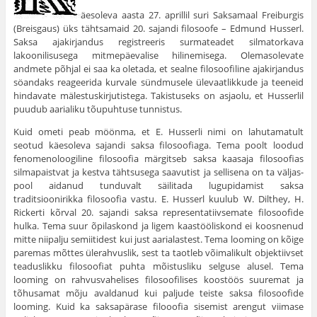
äesoleva aasta 27. aprillil suri Saksamaal Freiburgis
(Breisgaus) üks tähtsamaid 20. sajandi filosoofe – Edmund Husserl.
Saksa ajakirjandus registreeris sur­mateadet silmatorkava
lakoonilisusega mitmepäevalise hilinemisega. Olemasolevate
andmete põhjal ei saa ka oletada, et sealne filosoofiline ajakirjandus
söandaks reageerida kur­vale sündmusele ülevaatlikkude ja teeneid
hindavate mälestuskirju­tistega. Takistuseks on asjaolu, et Husserlil
puudub aarialiku tõu­puhtuse tunnistus.
Kuid ometi peab möönma, et E. Husserli nimi on lahutamatult
seotud käesoleva sajandi saksa filosoofiaga. Tema poolt loodud
fenomenoloogiline filosoofia märgitseb saksa kaasaja filosoofias
silmapaistvat ja kestva tähtsusega saavutist ja sellisena on ta väljas­
pool aidanud tunduvalt säilitada lugupidamist saksa
traditsioonirikka filosoofia vastu. E. Husserl kuulub W. Dilthey, H.
Rickerti kõrval 20. sajandi saksa representatiivsemate filosoofide
hulka. Tema suur õpilaskond ja ligem kaastööliskond ei koosnenud
mitte niipalju semii­tidest kui just aarialastest. Tema looming on kõige
paremas mõttes ülerahvuslik, sest ta taotleb võimalikult objektiivset
teaduslikku filo­soofiat puhta mõistusliku selguse alusel. Tema
looming on rahvus­vahelises filosoofilises koostöös suuremat ja
tõhusamat mõju avalda­nud kui paljude teiste saksa filosoofide
looming. Kuid ka saksapärase filooofia sisemist arengut viimase