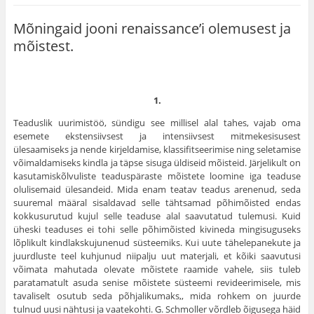
Mõningaid jooni renaissance’i olemusest ja
mõistest.
1.
Teaduslik uurimistöö, sündigu see millisel alal tahes, vajab oma
esemete ekstensiivsest ja intensiivsest mitmekesisusest
ülesaamiseks ja nende kirjeldamise, klassifitseerimise ning seletamise
võimaldamiseks kindla ja täpse sisuga üldiseid mõisteid. Järjelikult on
kasutamiskõlvuliste teaduspäraste mõistete loomine iga teaduse
olulisemaid üles­andeid. Mida enam teatav teadus arenenud, seda
suuremal määral sisaldavad selle tähtsamad põhimõisted endas
kokkusurutud kujul selle teaduse alal saavutatud tulemusi. Kuid
üheski teaduses ei tohi selle põhimõisted kivineda mingisuguseks
lõplikult kindlakskujunenud süsteemiks. Kui uute tähelepanekute ja
juurdluste teel kuhjunud niipalju uut materjali, et kõiki saavutusi
võimata mahutada olevate mõistete raamide vahele, siis tuleb
paratamatult asuda senise mõistete süsteemi revideerimisele, mis
tavaliselt osutub seda põhjalikumaks,, mida rohkem on juurde
tulnud uusi nähtusi ja vaatekohti. G. Schmoller võrdleb õigusega häid