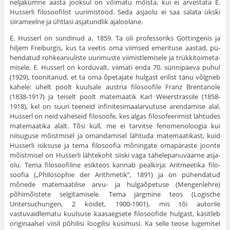
neljakümne aasta jooksul on või­matu mõista, kui ei arvestata E.
Husserli filosoofilist uurimistööd. Seda asjaolu ei saa salata ükski
siirameelne ja ühtlasi asjatundlik aja­loolane.
E. Husserl on sündinud a. 1859. Ta oli professoriks Göttingenis ja
hiljem Freiburgis, kus ta veetis oma viimsed emerituse aastad, pü­
hendatud rohkearvuliste uurimuste viimistlemisele ja trükkitoimeta­
misele. E. Husserl on korduvalt, viimati enda 70. sünnipäeva puhul
(1929), toonitanud, et ta oma õpetajate hulgast erilist tänu võlgneb
kahele: ühelt poolt kuulsale austria filosoofile Franz Brentanole
(1838-1917) ja teiselt poolt matemaatik Karl Weierstrassile (1858-
1918), kel on suuri teeneid infinitesimaalarvutuse arendamise alal.
Husserl on neid väheseid filosoofe, kes algas filosofeerimist läh­tudes
matemaatika alalt. Tõsi küll, me ei tarvitse fenomenoloogia kui
niisuguse mõistmisel ja omandamisel lähtuda matemaatikast, kuid
Husserli isiksuse ja tema filosoofia mõningate omapäraste joonte
mõistmisel on Husserli lähtekoht siiski väga tähelepanuväärne asja­
olu. Tema filosoofiline esikteos kannab pealkirja: Aritmeetika filo­
soofia („Philosophie der Arithmetik”, 1891) ja on pühendatud
mõnede matemaatilise arvu- ja hulgaõpetuse (Mengenlehre)
põhimõistete selgitamisele. Tema järgmine teos (Logische
Untersuchungen, 2 köidet, 1900-1901), mis tõi autorile
vastuvaidlematu kuulsuse kaasaegsete filosoofide hulgast, käsitleb
originaalsel viisil põhilisi loogilisi küsi­musi. Ka selle teose lugemisel