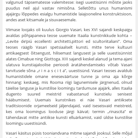
valgunud täpsematesse valemitesse: isegi uuesti­sünni mõiste jaoks
puudus neil ajul vastav nimisõna. Selletõttu unus humanismi
ajajärgu lõppedes esialgu humanistide laiajooneline kons­truktsioon,
andes aset kitsamale ja sisuvaesemale.
Viimase loojaks oli kuulus Giorgio Vasari, kes XVI sajandi keskpaigu
avaldas põhjapaneva teose uuemate Itaalia kunstnikkude kohta –
„Levite de’piú eccellenti architetti,pittori ed scultoriitaliani”. Oma
teoses räägib Vasari spetsiaalselt kunsti, mitte terve kultuuri
antikaegsest õitsengust, hilisemast langusest ja selle uuesti­sünnist
alates Cimabue ning Giottoga. XIII sajandi keskel alanud ja tema ajani
ulatuva kunstiajaloolise perioodi äratähendamiseks võtab Vasari
tarvitusele sõna „r i n a s c i t a”, uuestisünd. Vasari teoses aval­dub
humanistidele omane eneseväärtuse tunne ja oma aja kõrge
hinnang: keskaeg, mis Rooma riigi lagunemisele järgnenud, olnud
täielise languse ja kunstilise loomingu tardumuse ajajärk, alles Itaalia
dugento suured meistrid vabastanud kunstielu senisest
hääbumisest. Uuemais kunstnikes ei näe Vasari antiiksete
traditsioonide orjameel­seid jäljendajaid, vaid iseseisvaid meistreid,
kes oma loomingus loo­duse järgi käivat; termin „rinascita” ei
tähendavat mitte antiikse kunsti elluärkamist, vaid üldse kunstilise
loomingu uuestisündi.
Vasari käsitus püsis tooniandvana mitme sajandi jooksul. Selle mõjul