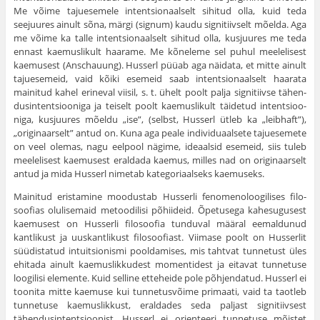
Me võime taju­esemele intentsionaalselt sihitud olla, kuid teda
seejuures ainult sõna, märgi (signum) kaudu signitiivselt mõelda. Aga
me võime ka talle intentsionaalselt sihitud olla, kusjuures me teda
ennast kaemuslikult haarame. Me kõneleme sel puhul meelelisest
kaemusest (Anschauung). Husserl püüab aga näidata, et mitte ainult
tajuesemeid, vaid kõiki esemeid saab intentsionaalselt haarata
mainitud kahel erineval viisil, s. t. ühelt poolt palja signitiivse tähen­
dusintentsiooniga ja teiselt poolt kaemuslikult täidetud intentsioo­
niga, kusjuures mõeldu „ise”, (selbst, Husserl ütleb ka „leibhaft”),
„originaarselt” antud on. Kuna aga peale individuaalsete tajuesemete
on veel olemas, nagu eelpool nägime, ideaalsid esemeid, siis tuleb
meelelisest kaemusest eraldada kaemus, milles nad on originaarselt
antud ja mida Husserl nimetab kategoriaalseks kaemuseks.
Mainitud eristamine moodustab Husserli fenomenoloogilises filo­
soofias olulisemaid metoodilisi põhiideid. Õpetusega kahesugusest
kaemusest on Husserli filosoofia tunduval määral eemaldunud
kantli­kust ja uuskantlikust filosoofiast. Viimase poolt on Husserlit
süüdis­tatud intuitsionismi pooldamises, mis tahtvat tunnetust üles
ehitada ainult kaemuslikkudest momentidest ja eitavat tunnetuse
loogilisi elemente. Kuid selline etteheide pole põhjendatud. Husserl ei
toonita mitte kaemuse kui tunnetusvõime primaati, vaid ta taotleb
tunnetuse kaemuslikkust, eraldades seda paljast signitiivsest
tähendusintentsioonist. Husserl ei orienteeri tunnetuse mõistet