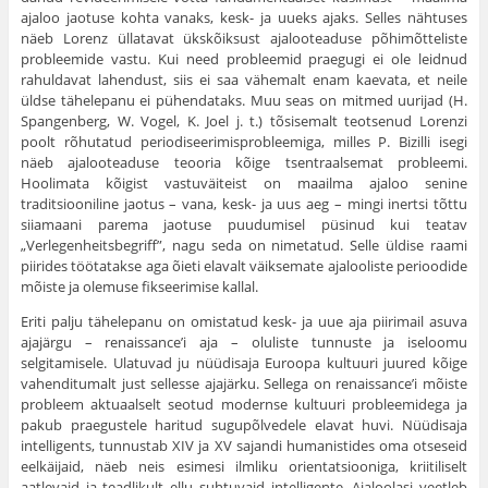
ajaloo jaotuse kohta vanaks, kesk- ja uueks ajaks. Selles nähtuses
näeb Lorenz üllatavat ükskõiksust ajalooteaduse põhimõtteliste
prob­leemide vastu. Kui need probleemid praegugi ei ole leidnud
rahul­davat lahendust, siis ei saa vähemalt enam kaevata, et neile
üldse tähelepanu ei pühendataks. Muu seas on mitmed uurijad (H.
Spangenberg, W. Vogel, K. Joel j. t.) tõsisemalt teotsenud Lorenzi
poolt rõhutatud periodiseerimisprobleemiga, milles P. Bizilli isegi
näeb ajalooteaduse teooria kõige tsentraalsemat probleemi.
Hoolimata kõigist vastuväiteist on maailma ajaloo senine
traditsiooniline jaotus – vana, kesk- ja uus aeg – mingi inertsi tõttu
siiamaani parema jaotuse puudumisel püsinud kui teatav
„Verlegenheitsbegriff”, nagu seda on nimetatud. Selle üldise raami
piirides töötatakse aga õieti elavalt väiksemate ajalooliste perioodide
mõiste ja olemuse fikseerimise kallal.
Eriti palju tähelepanu on omistatud kesk- ja uue aja piirimail asuva
ajajärgu – renaissance’i aja – oluliste tunnuste ja iseloomu
selgitamisele. Ulatuvad ju nüüdisaja Euroopa kultuuri juured kõige
vahenditumalt just sellesse ajajärku. Sellega on renaissance’i mõiste
probleem aktuaalselt seotud modernse kultuuri probleemidega ja
pakub praegustele haritud sugupõlvedele elavat huvi. Nüüdisaja
intelligents, tunnustab XIV ja XV sajandi humanistides oma otseseid
eelkäijaid, näeb neis esimesi ilmliku orientatsiooniga, kriitiliselt
aatlevaid ja teadlikult ellu suhtuvaid intelligente. Ajaloolasi veetleb