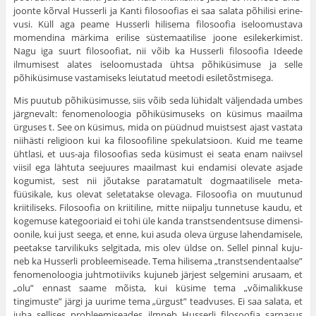
joonte kõrval Husserli ja Kanti filosoofias ei saa salata põhilisi erine­
vusi. Küll aga peame Husserli hilisema filosoofia iseloomustava
momendina märkima erilise süstemaatilise joone esilekerkimist.
Nagu iga suurt filosoofiat, nii võib ka Husserli filosoofia Ideede
ilmumi­sest alates iseloomustada ühtsa põhiküsimuse ja selle
põhiküsimuse vastamiseks leiutatud meetodi esiletõstmisega.
Mis puutub põhiküsimusse, siis võib seda lühidalt väljendada umbes
järgnevalt: fenomenoloogia põhiküsimuseks on küsimus maa­ilma
ürguses t. See on küsimus, mida on püüdnud muistsest ajast vastata
niihästi religioon kui ka filosoofiline spekulatsioon. Kuid me teame
ühtlasi, et uus-aja filosoofias seda küsimust ei seata enam naiivsel
viisil ega lähtuta seejuures maailmast kui endamisi olevate asjade
kogumist, sest nii jõutakse paratamatult dogmaatilisele meta­
füüsikale, kus olevat seletatakse olevaga. Filosoofia on muutunud
kriitiliseks. Filosoofia on kriitiline, mitte niipalju tunnetuse kaudu, et
kogemuse kategooriaid ei tohi üle kanda transtsendentsuse dimensi­
oonile, kui just seega, et enne, kui asuda oleva ürguse lahendamisele,
peetakse tarvilikuks selgitada, mis olev üldse on. Sellel pinnal kuju­
neb ka Husserli probleemiseade. Tema hilisema „transtsendentaalse”
fenomenoloogia juhtmotiiviks kujuneb järjest selgemini arusaam, et
„olu” ennast saame mõista, kui küsime tema „võimalikkuse
tingimuste” järgi ja uurime tema „ürgust” teadvuses. Ei saa salata, et
juba sellises probleemiseades ilmneb Husserli filosoofia sarnasus