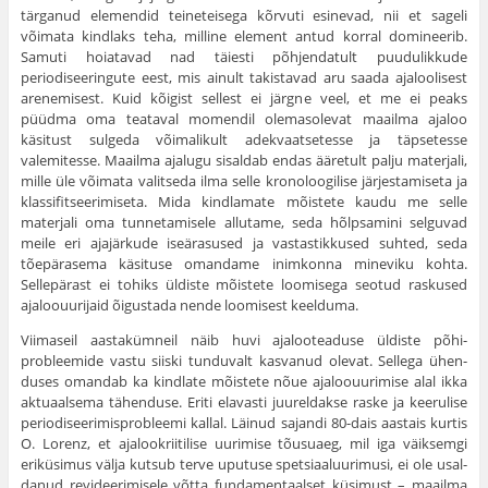
tärganud elemendid teineteisega kõrvuti esinevad, nii et sageli
võimata kindlaks teha, milline element antud korral domineerib.
Samuti hoiatavad nad täiesti põhjendatult puudulikkude
periodiseerin­gute eest, mis ainult takistavad aru saada ajaloolisest
arenemisest. Kuid kõigist sellest ei järgne veel, et me ei peaks
püüdma oma tea­taval momendil olemasolevat maailma ajaloo
käsitust sulgeda võima­likult adekvaatsetesse ja täpsetesse
valemitesse. Maailma ajalugu sisaldab endas ääretult palju materjali,
mille üle võimata valitseda ilma selle kronoloogilise järjestamiseta ja
klassifitseerimiseta. Mida kindlamate mõistete kaudu me selle
materjali oma tunnetamisele allu­tame, seda hõlpsamini selguvad
meile eri ajajärkude iseärasused ja vastastikkused suhted, seda
tõepärasema käsituse omandame inimkonna mineviku kohta.
Sellepärast ei tohiks üldiste mõistete loomisega seotud raskused
ajaloouurijaid õigustada nende loomisest keelduma.
Viimaseil aastakümneil näib huvi ajalooteaduse üldiste põhi­
probleemide vastu siiski tunduvalt kasvanud olevat. Sellega ühen­
duses omandab ka kindlate mõistete nõue ajaloouurimise alal ikka
aktuaalsema tähenduse. Eriti elavasti juureldakse raske ja keerulise
periodiseerimisprobleemi kallal. Läinud sajandi 80-dais aastais kurtis
O. Lorenz, et ajalookriitilise uurimise tõusuaeg, mil iga väiksemgi
eriküsimus välja kutsub terve uputuse spetsiaaluurimusi, ei ole usal­
danud revideerimisele võtta fundamentaalset küsimust – maailma