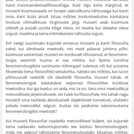
Kanti transtsendentaalfilosoofiaga. Kuid olgu kohe märgitud, et
Husserli küsimusseade on hoopis ulatuslikuma tähtsusega kui Kanti
oma. Kant küsis ainult kitsas mõttes loodusteadustes käsitatava
looduse võima­likkuse tingimuste järgi. Husserl seab küsimuse
üldiselt ja püüab uurida kõige oleva, nii reaalse kui ideaalse oleva
ürgust, maailma ja tema mitmekesiste nähtuste ürgust.
Ent veelgi suuremaks kujuneb erinevus Husserli ja Kanti filo­soofia
vahel, kui silmitseda meetodit, mis meid pidavat juhtima põhi­
küsimuse vastamisel. Husserl on korduvalt rõhutanud, et fenomeno­
loogia seesmist tuuma ei saa mõista, kui õpime tundma
fenomenoloo­giliste uurimuste mõningaid tulemusi või kui püüame
fikseerida tema filosoofilist seisukohta, näiteks ses mõttes, kas ta on
põhisuunalt realistlik või idealistlik filosoofia. Husserl tahab, et
fenomenoloogiat käsitatakse esijoones filosoofilise küsitluse
meetodina. Kui iga teadus on seda, mis ta on, tänu oma meetodile ja
metoodilisele järjekindlusele, siis tuleb ka filosoofiale, mis tahab nagu
Husserli oma taotleda absoluutselt objektiivset tunnetust, oluliseks
pidada metoo­dilist selgust. Kuidas siis peaksime iseloomustama
fenomenoloo­gilist meetodit?
Kui Husserli filosoofiat vaadelda metoodilisest küljest, siis kuju­neb
tema valdavaks iseloomujooneks see käsitus fenomenoloogiast,
mida me eelpool tähistasime fenomenoloogiaks kitsamas mõttes.