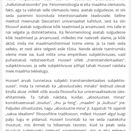
„hallutsinatsiooniks” jne. Fenomenoloogia ei eita maailma olemasolu
fakti, aga ta välistab selle olemasolu teesi, asetab sulgudesse, et siis
seda paremini koonduda intentsionaalsele teadvusele. Selline
meetod meenutab Descartes’i universaalset kahtlust, sest ka siin
filosoof ase­tab sulgudesse kõik teadmised ja arvamused, mis talle ei
näi selgete ja distinktsetena. Ka fenomenoloog asetab sulgudesse
kõik teadmised ja arvamused, milledes me naiivselt elame, ja kõik
aktid, mida me maailmamõistmisel toime viime. Ja ta teeb seda
selleks, et neid akte selgesti esile tõsta. Nende aktide tsentrumiks
oleme meie ise, kuid mitte oma empiirilises subjektiivsuses, vaid
puhastatud, redutseeritud, Hus­serl ütleb „transtsendentaalses”,
subjektiivsuses. Ja selle subjektiiv­suse põhjal tahab Husserl näidata
meie maailma tekkelugu.
Husserl arvab tunnetava subjekti transtsendentaalses subjektiiv­
suses”, mida ta nimetab ka „absoluutseks minaks” leidnud olevat
kindla aluse .millelt võib asuda filosoofia kui universaalteaduse üles­
ehitamisele. Ta tahab näidata, kuidas „absoluutses minas”
konstitueeruvad „loodus”, „ihu ja hing”, „maailm” ja „kultuur” jne.
Paljudes sõnastustes, nagu „absoluutne mina” jt. kajastub 19. sajandi
„saksa idealismi” filosoofiline traditsioon, millest Husserl algul kuigi
palju lugu ei pidanud. Husserl toonitab ka ise seda vaatekoha
muutust, mis ilmneb ta hilisemais teostes. Kuid ta peab seda
muutust tulemuseks pidevast süvenemisest, mis ei eita eelneva