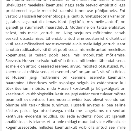
ühekülgselt meele­lisel kaemusel, nagu seda teevad empiristid, ega
proklameeri asjade meelelist kaemist tunnetuse põhijooneks. Ent
vastuolu Husserli feno­menoloogia ja Kanti tunnetusteooria vahel on
igatahes salgamatult olemas. Kanti järgi kõik, mis meile „antud”, on
ajaliselt ja ruumiliselt määratletud. Mõtlemine on täitsa eraldatud
sellest, mis meile „antud” on. Ning seejuures mõtlemine seisab
eeskätt otsustamises, tähendab antud aine seostamist üldkehtival
viisil. Meie mõistelised seostus­vormid ei ole meile iialgi „antud”. Kant
lahutab radikaalsel viisil ühelt poolt seda, mis meile antud meelelises
kogemuses, ja teiselt poolt seda, mis moodustab mõtlemise.
Seevastu Husserli seisukohalt võib öelda, mõtlemine tähendab seda,
et meile on antud ideaalsed ese­med, arvud, mõisted, otsustused. Kui
kaemuse all mõista seda, et ese­med „ise” on „antud”, siis võib öelda,
et Husserli järgi mõtlemine on kaemine, esemete kaemuslik
haaramine. Ühenduses selle asjaoluga sel­gub ka evidentsuse kui
tõekriteeriumi mõiste, mida Husserl korduvalt ja kõigekülgselt on
käsitlenud. Psühhologistliku käsituse järgi evi­dentsust tulevat mõista
peamiselt evidentsuse tundmusena, evi­dentsus olevat veendunud
olemise ehk täiskindluse tundmus. Husserli arvates ei pea selline
käsitus paika. Iga otsustusega, mida me langetame, on seotud
kehtivuse, evidentsi nõudlus. Kui seda evidentsi nõudlust ligemalt
analüüsida, siis leiame, et ta pole midagi muud kui viide võimalikele
kogemusseostele, milledes kaemuslikult võib olla antud see, mille