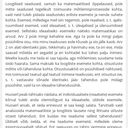
Loogilised seadused, samuti ka matemaatilised õppelaused, pole
mitte seadused tegelikult toimuvate mõtlemisprotsesside kohta,
vaid neid tuleb pidada seadusteks eriliste esemete ja nende suhete
kohta. Esemed, milledega meil siin tegemist, pole reaalsed, s. t. ajalis-
ruumilised esemed, vaid ideaalsed, s. t. üleajalised ja üleruumi­lised
esemed. Sellisteks ideaalseiks esemeiks näiteks matemaatikas on
arvud. Arv 2 pole mingi kehaline ese. Aga ta pole ka mingi paljas
psüühiline sisu, mis minu teadvuses esile tõuseb ja siis jälle kaob. Arv
2 on alati identseks jääv, tekkimatu ja hävimatu ese, ta on ese, mida
saavad mõelda eri aegadel ja eri kohtadel kui tahes palju ini­mesi.
Meelte kaudu me teda ei saa tajuda, aga mõtlemises suudame teda
siiski haarata. Sama maksab ka loogiliste esemete kohta, otsus­tuste
mõtte või tähenduse kohta. Otsustusaktid on psüühilised näh­tused,
mis toimuvad teatud ajal teatud inimese teadvuses, ent otsustus ise,
s. t. vastavate sõnade identseks jääv tähendus pole midagi
psüühilist, vaid ta on ideaalne tähendusühik.
Husserl peab tähtsaks näidata, et individuaalsete (reaalsete) ese­mete
kõrval tuleb anda olemisõigust ka ideaalseile, üldisile esemeile.
Husserl arvab, et seda erinevust ei saa keegi salata. Tarvitseb vaid
analüüsida matemaatiliste ja loogiliste lausete ning lihtsate ütluste
otsest tähendust. Ent kuidas me teadume sellest tähendusest?
Üldiselt võib öelda, et me teadume esemeist, milledele oleme
intentsionaalselt sihitud. Ent seejuures on tähtis järgmine erinevus.