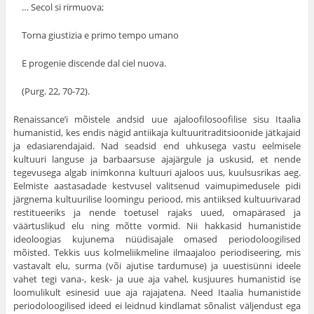
… Secol si rirmuova;
Torna giustizia e primo tempo umano
Ε progenie discende dal ciel nuova.
(Purg. 22, 70-72).
Renaissance’i mõistele andsid uue ajaloofilosoofilise sisu Itaalia
humanistid, kes endis nägid antiikaja kultuuritraditsioonide jätkajaid
ja edasiarendajaid. Nad seadsid end uhkusega vastu eelmisele
kultuuri languse ja barbaarsuse ajajärgule ja uskusid, et nende
tegevusega algab inimkonna kultuuri ajaloos uus, kuulsusrikas aeg.
Eelmiste aastasadade kestvusel valitsenud vaimupimedusele pidi
järgnema kultuurilise loomingu periood, mis antiiksed kultuurivarad
restitueeriks ja nende toetusel rajaks uued, omapärased ja
väärtuslikud elu ning mõtte vormid. Nii hakkasid humanistide
ideoloogias kujunema nüüdisajale omased periodoloogilised
mõisted. Tekkis uus kolmeliik­meline ilmaajaloo periodiseering, mis
vastavalt elu, surma (või ajutise tardumuse) ja uuestisünni ideele
vahet tegi vana-, kesk- ja uue aja vahel, kusjuures humanistid ise
loomulikult esinesid uue aja rajajatena. Need Itaalia humanistide
periodoloogilised ideed ei leidnud kindlamat sõnalist väljendust ega