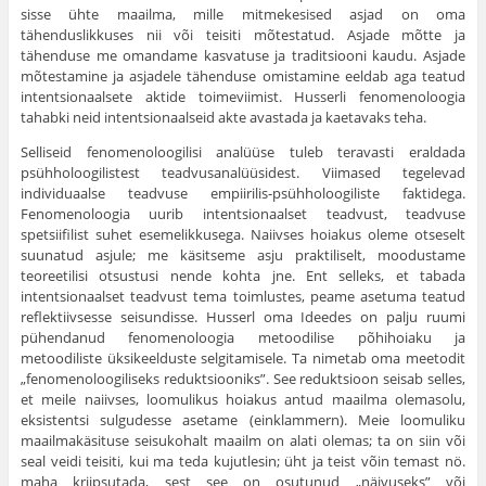
sisse ühte maailma, mille mitmekesised asjad on oma
tähenduslikkuses nii või teisiti mõtestatud. Asjade mõtte ja
tähenduse me omandame kasvatuse ja traditsiooni kaudu. Asjade
mõtestamine ja asjadele tähenduse omistamine eeldab aga teatud
intentsionaalsete aktide toimeviimist. Husserli fenomenoloogia
tahabki neid intentsionaalseid akte avastada ja kaetavaks teha.
Selliseid fenomenoloogilisi analüüse tuleb teravasti eraldada
psühholoogilistest teadvusanalüüsidest. Viimased tegelevad
individu­aalse teadvuse empiirilis-psühholoogiliste faktidega.
Fenomenoloogia uurib intentsionaalset teadvust, teadvuse
spetsiifilist suhet esemelik­kusega. Naiivses hoiakus oleme otseselt
suunatud asjule; me käsitseme asju praktiliselt, moodustame
teoreetilisi otsustusi nende kohta jne. Ent selleks, et tabada
intentsionaalset teadvust tema toimlustes, peame asetuma teatud
reflektiivsesse seisundisse. Hus­serl oma Ideedes on palju ruumi
pühendanud fenomenoloogia metoo­dilise põhihoiaku ja
metoodiliste üksikeelduste selgitamisele. Ta nimetab oma meetodit
„fenomenoloogiliseks reduktsiooniks”. See reduktsioon seisab selles,
et meile naiivses, loomulikus hoiakus antud maailma olemasolu,
eksistentsi sulgudesse asetame (einklammern). Meie loomuliku
maailmakäsituse seisukohalt maailm on alati olemas; ta on siin või
seal veidi teisiti, kui ma teda kujutlesin; üht ja teist võin temast nö.
maha kriipsutada, sest see on osutunud „näivuseks” või