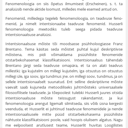
Fenomenoloogia on siis õpetus ilmumisest (Erscheinen), s. t. ta
analüüsib nende aktide loomust, milledes meile esemed antud on.
Fenomenid, milledega tegeleb fenomenoloogia, on teadvuse feno­
menid, ja nimelt intentsionaalse teadvuse fenomenid. Hus­serli
fenomenoloogia meetodiks tuleb seega pidada teadvuse
intentsionaalsuse analüüsi.
Intentsionaalsuse mõiste tõi moodsasse psühholoogiasse Franz
Brentano. Tema käsitas seda mõistet puhtal kujul deskriptiivse
mõistena, mis pidi võimaldama psüühiliste fenomenide
otstarbekoha­semat klassifikatsiooni. Intentsionaalsus tähendab
Brentano järgi seda teadvuse omapära, et ta on alati teadvus
millestki; iga kujutelm on millegi kujutelm, iga otsustus on otsustus
millegi üle, iga soov, iga tundmus jne. on millegi soov, tundmus, ja on
sellele intentsionaalselt suunatud. Ent selline deskriptiivne mõiste
vaevalt saab kujuneda metoodiliseks juhtmõisteks universaalsele
filosoofili­sele teadusele. Ja tõepoolest tulebki Husserli juures otsida
intentsio­naalsuse mõiste teissugust rakendamist. Ja kui
fenomenoloogia aren­gut ligemalt silmitseda, siis võib üsna kergesti
veenduda, et Husserlit ei juhtinud teadvuse fenomenidele ja nende
intentsionaalsusele mitte püüd otstarbekohasema psüühiliste
nähtuste klassifikatsiooni poole, vaid hoopis olulisem algatus. Nagu
me eelpoolsest arutlusest teame, Husserlit huvitas Loogilistes