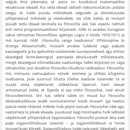
selgub ilma pikemata, et autor on kooli­tatud matemaatilise
eksaktsuse ideaalil. Kui seda ideaali üldiselt ise­loomustatuks pidada
seega, et tuleb püüda mõttelisele selgusele ja distinktsusele
põhjendatud mõisteile ja meetodeile, siis võib öelda, et Husserl
püüab seda ideaali teostada ka filosoofia alal. See asjaolu nähtub
eriti tema programmaatilisest kirjutisest, mille ta avaldas kunagises
saksa tähtsamas filosoofilises ajakirjas Logos (I köide, 1910-1911) ja
mis kannab tiitlit ..Filosoofia range teadusena” (Philosophie lis
strenge Wissenschaft). Husserli arvates tuleksid väga pal­jude
kaasaegsete ja ka ajalooliste süsteemide suurejoonelised, aga üht­lasi
ebaselged formuleeringud asendada absoluutselt mõistetavate,
mingit ebaselgust võimaldavate vaatlustega. Selles kirjutises on väga
silmatorkav just eksaktse filosoofia nõudluse radikaalsus. Filo­soofia,
mis inimsuse vaimuajaloos esineb esimese ja ühtlasi kõrgeima
teadusena, pole suutnud tõusta tõelise teaduse tasemele: ta ei
suuda anda objektiivset üldkehtivat õpetust. Kant olevat
armastanud öelda, et õppida ei saa mitte filosoofiat, vaid ainult
filosoofeerimist. Ent kas selline väide on muud kui filosoofia
ebateaduslikkuse avalik tunnus­tamine? küsib Husserl. Iga teadus
pakub meile tõdesid, millede hulk järjest kasvab. Filosoofial näib aga,
vaatamata ta pikale elueale, puu­duvat isegi minimaalne hulk selliseid
objektiivselt põhjendatud õppe­sisaldusi. Filosoofia püsivat ikka veel
palja sügavmõttelisuse tase­mel – ja sügavmõttelisust ei hinda
Husserl kuigi kõrgelt. Sügav­mõttelisus tuleb tarkusest (Weisheit), ent