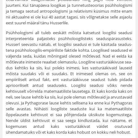
juurteni. Kui tänapäeva loogikas ja tunnetusteoorias psühhologismi
ja temaga seotud antropologismi ja relativismi küsimus mitte enam
nii aktuaalne ei ole kui 40 aastat tagasi, siis võlgnetakse selle asjaolu
eest suurel määral tänu Husserlile.
Psühhologismi all tuleb eeskätt mõista katsetust loogilisi seadusi
interpreteerida paljasteks psühholoogilisteks seaduspärasusteks.
Husserl seevastu näitab, et loogilisi seadusi ei tule käsitada seadus­
tena psühholoogilis-empiiriliste faktide kohta. Loogilised seadused ei
väljenda seda, kuidas mõningaid olesed mõtlevad. Nad ei eelda ka
mõtlevate inimeste reaalset olemasolu. Loogiline vasturääkivuse sea­
dus kehtiks ka siis, kui poleks inimesi, kes vasturääkivaid lauseid
mõista suudaks või ei suudaks. Et inimesed olemas on, see on
empiiri­liselt antud fakt, ent vasturääkivuse seadust tuleb pidada
apriooriliselt antud seaduseks. Loogilisi seadusi võiks nende
kehtivuselt võrrelda matemaatiliste lausetega. Et kaks korda kaks on
neli, see lause kehtib ka siis, kui pole olemas mõtlevaid ja arvustavaid
olevusi. Ja Pythagorase lause kehtis sellisena ka enne kui Pythagoras
selle avas­tas. Niihästi loogiliste seaduste kui ka matemaatiliste
õppelausete kehtivust ei saa põhjendada üksikute kogemustega.
Nende üldist keh­tivust ei saa seega kindlustada, kui näitame, et
kogemuses antud kaks vasturääkivat väidet osutuvad
ühendamatuiks või et kaks korda kaks hobust on kokku neli hobust.