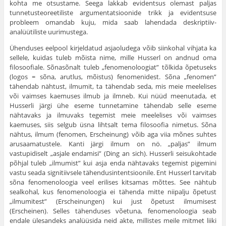
kohta me otsustame. Seega lakkab evidentsus ole­mast paljas
tunnetusteoreetiliste argumentatsioonide trikk ja evident­suse
probleem omandab kuju, mida saab lahendada deskriptiiv-
analüütiliste uurimustega.
Ühenduses eelpool kirjeldatud asjaoludega võib siinkohal vihjata ka
sellele, kuidas tuleb mõista nime, mille Husserl on andnud oma
filosoofiale. Sõnasõnalt tuleb „fenomenoloogiat” tõlkida õpetuseks
(logos = sõna, arutlus, mõistus) fenomenidest. Sõna „fenomen”
tähen­dab nähtust, ilmumit, ta tähendab seda, mis meie meelelises
või vaim­ses kaemuses ilmub ja ilmneb. Kui nüüd meenutada, et
Husserli järgi ühe eseme tunnetamine tähendab selle eseme
nähtavaks ja ilmuvaks tegemist meie meelelises või vaimses
kaemuses, siis selgub üsna liht­salt tema filosoofia nimetus. Sõna
nähtus, ilmum (fenomen, Erscheinung) võib aga viia mõnes suhtes
arusaamatustele. Kanti järgi ilmum on nö. „paljas” ilmum
vastupidiselt „asjale endamisi” (Ding an sich). Husserli seisukohtade
põhjal tuleb „ilmumist” kui asja enda nähta­vaks tegemist pigemini
vastu seada signitiivsele tähendusintentsioo­nile. Ent Husserl tarvitab
sõna fenomenoloogia veel erilises kitsamas mõttes. See nähtub
sealkohal, kus fenomenoloogia ei tähenda mitte nii­palju õpetust
„ilmumitest” (Erscheinungen) kui just õpetust ilmu­misest
(Erscheinen). Selles tähenduses võetuna, fenomenoloogia seab
endale ülesandeks analüüsida neid akte, millistes meile mitmet liiki