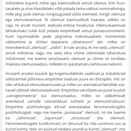
mõisteline kujund, mitte aga kaemuslikult antud olemus. Eriti huvi­
tavateks ja otse klassilisteks võib pidada tema väitlusi nominalismiga,
mille järgi pole olemas mingisuguseid üldisi esemeid, mingit olemust
ega olemuskaemust. Et olemust kaemuslikult haarata, selleks on
vaja, nii arvab Husserl, asetuda erilisse hoiakusse. Olemuskaemuse
lähte­kohaks tuleb küll pidada empiiriliselt antud punasusmomenti.
Kuid tajumisaktile peab järgnema individuaalsete momentide
välistamine ja ühtlasi isepärane „ideatsiooni” akt, milles on
intendeeritud „olemust”, „üldist”. Ei tule arvata, et me seda „olemust”
ainult mõt­leme, nagu me seda teha võime üldnimede tähenduse
mõistmisel; me kaeme (erschauen) olemust ja võime nii kindlaks
määrata ole­musseadusi, milledel on paratamatu kehtivuse iseloom.
Husserli arvates kuulub iga kogemusfaktide vaatlusel ja induktiiv­sel
üldistamisel põhineva empiirilise teaduse juure eri distsipliin, mis on
üles ehitatud olemuskaemusele ja milles on arendatud faktidele vas­
tavad üldised olemusseadused. Empiirilise värviõpetuse juure kuulub
„värvigeomeetria” kui olemusteadus, milles on üldkehtivalt
arendatud värvide vastastikkusi suhteid ja olemusstruktuuri.
Empiirilise psüh­holoogia kõrval arendatakse fenomenoloogilist
psühholoogiat; nagu me kaeme „punasuse” olemust, nii me kaeme
ka „tahtmuse”, „tajumuse”, „otsustuse” jne. olemust.
Fenomenoloogide koolkonnast on ilmunud ka rida uurimusi usu ja
kunsti kohta. Neis on püütud näi­data usundi ja kunsti „olemust”, mis