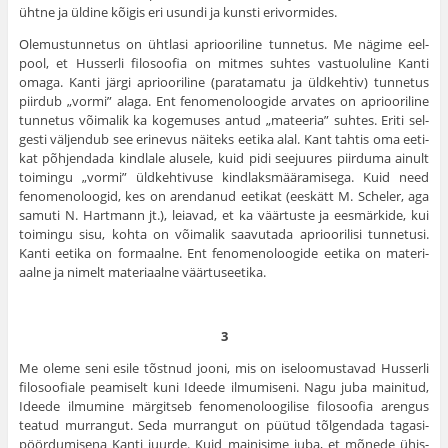
ühtne ja üldine kõigis eri usundi ja kunsti erivormides.
Olemustunnetus on ühtlasi apriooriline tunnetus. Me nägime eel­
pool, et Husserli filosoofia on mitmes suhtes vastuoluline Kanti
omaga. Kanti järgi apriooriline (paratamatu ja üldkehtiv) tunnetus
piirdub „vormi” alaga. Ent fenomenoloogide arvates on apriooriline
tunnetus võimalik ka kogemuses antud „mateeria” suhtes. Eriti sel­
gesti väljendub see erinevus näiteks eetika alal. Kant tahtis oma eeti­
kat põhjendada kindlale alusele, kuid pidi seejuures piirduma ainult
toimingu „vormi” üldkehtivuse kindlaksmääramisega. Kuid need
fenomenoloogid, kes on arendanud eetikat (eeskätt M. Scheler, aga
samuti N. Hartmann jt.), leiavad, et ka väärtuste ja eesmärkide, kui
toimingu sisu, kohta on võimalik saavutada aprioorilisi tunnetusi.
Kanti eetika on formaalne. Ent fenomenoloogide eetika on materi­
aalne ja nimelt materiaalne väärtuseetika.
3
Me oleme seni esile tõstnud jooni, mis on iseloomustavad Hus­serli
filosoofiale peamiselt kuni Ideede ilmumiseni. Nagu juba mai­nitud,
Ideede ilmumine märgitseb fenomenoloogilise filosoofia aren­gus
teatud murrangut. Seda murrangut on püütud tõlgendada tagasi­
pöördumisena Kanti juurde. Kuid mainisime juba, et mõnede ühis­