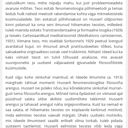
ulatuslikum teos, mitte niipalju mahu, kui just probleemiseadete
avaruse mõttes. Teos esitab fenomenoloogia põhimeetodi ja temas
leidub hulk näiteid meetodi rakendamise kohta väga mitmekesistele
küsimusaladele. Siin esitatud põhihoiakust on Husserl üldjoontes
kinni pidanud ka oma seni ilmu­nud hilisemates teostes, milledest
tuleb mainida esiteks Transtsen­dentaalne ja formaalne loogika (1929)
ja teiseks Cartesiaanlikud me­ditatsioonid (Meditations cartesiennes,
1931). Viimane teos, mis sisal­dab Sorbonne’is 1929 peetud loengud
avardatud kujul, on ilmunud ainult prantsuskeelses tõlkes, kuna
saksakeelne originaalteos ootab veel trükkimist. Niihästi Ideed kui ka
kaks viimast teost on tulvil tõhusaid analüüse, mis avavad
suurejoonelisi ja uudseid väljavaateid igivanadele filosoofilistele
küsimustele.
Kuid olgu kohe siinkohal mainitud, et Ideede ilmumine (a. 1913)
märgitseb tähtsat momenti Husserli fenomenoloogilise filosoofia
arengus. Husserl ise poleks nõus, kui kõneleksime siinkohal murran­
gust tema filosoofia arengus. Mõned tema õpilastest on viimasel ajal
püüdnud salata üldse äkiliste uudismõtete tekkimist Husserli
arengus ja tahavad arengut näha sirgejoonilisena. Kuid ka nemad ei
saa salata, et hilisemates teostes on esiplaanile kerkinud motiivid,
mida eelmistes teostes vaevalt märgati. Üheks uudseks motiiviks,
mis Ideede ilmu­misest saadik eriliselt silma torkab, tuleb pidada
süsteemi taot­lemist. Husserli eelmistes teostes võib leida väga