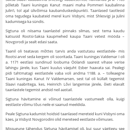
põletab Taani kuningas Kanut maani maha Pommeri kaubalinna
Julin’i, tol ajal ülivõimsa kaubanduskeskpunkti. Taanlased taot­lesid
oma tegudega kaubateid merel kuni Visbyni, mist Shlesvigi ja Julini
kadumisega ka sündis.
Sigtuna oli niisama taanlastel pinnaks silmas, sest tema kaudu
katsusid Rootsi-Saksa kaupmehed kaupa Taani vetest mööda –
Novgorodi ja sealt edasi saata.
Taanil oli teatavas mõttes tarvis anda vastutasu eest­lastele- mis
Rootsi arvel seda kergem oli sooritada. Taani kuningas Valdemar I oli
a. 1171 eestlasi sundinud loobuma Öölandi saarest vihase verise
lahingu järele, kus Taani kuulus väejuht Esber haavata sai. Pealegi
pidi tahtmatagi eestlastele vaba voli andma 1188. a. – tolleaegne
Taani kuningas Kanut IV Valdemarsen, sest tal oli küllalt tege­mist
Slaavi naabritega, kes, Heinrich Lõvi langemise järele, õieti elavalt
taanlastele tegemist andsid neil aastail.
Sigtuna hävitamine ei võinud taanlastele vastumeelt olla, kuigi
eestlaste võimu tõus neile ei saanud meeldida.
Peale Sigtuna kadumist hoidsid taanlased mereteid kuni Visbyni oma
käes, ja Visbyst Novgorodini olid mereteed eestlaste võimuses.
Missugune tähendus Sigtuna hävitamisel oli, kui suur vägitegu see