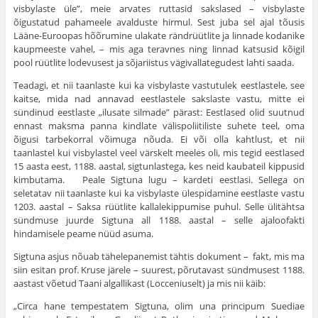
visbylaste üle”, meie arvates ruttasid sakslased – visbylaste
õigustatud pahameele avalduste hirmul. Sest juba sel ajal tõusis
Lääne-Euroopas hõõrumine ulakate rändrüütlite ja linnade kodanike
kaupmeeste vahel, – mis aga teravnes ning linnad katsusid kõigil
pool rüütlite lode­vusest ja sõjariistus vägivallategudest lahti saada.
Teadagi, et nii taanlaste kui ka visbylaste vastu­tulek eestlastele, see
kaitse, mida nad annavad eestlas­tele sakslaste vastu, mitte ei
sündinud eestlaste „ilusate silmade” pärast: Eestlased olid suutnud
ennast maksma panna kindlate välispoliitiliste suhete teel, oma
õigusi tarbe­korral võimuga nõuda. Ei või olla kahtlust, et nii
taanlastel kui visbylastel veel värskelt meeles oli, mis tegid eestlased
15 aasta eest, 1188. aastal, sigtunlastega, kes neid kaubateil kippusid
kimbutama. Peale Sigtuna lugu – kardeti eestlasi. Sellega on
seletatav nii taanlaste kui ka visbylaste ülespidamine eestlaste vastu
1203. aastal – Saksa rüütlite kallalekippumise puhul. Selle ülitähtsa
sündmuse juurde Sigtuna all 1188. aastal – selle ajaloofakti
hindamisele peame nüüd asuma.
Sigtuna asjus nõuab tähelepanemist tähtis dokument – fakt, mis ma
siin esitan prof. Kruse järele – suurest, põrutavast sündmusest 1188.
aastast võetud Taani algalli­kast (Locceniuselt) ja mis nii käib:
„Circa hane tempestatem Sigtuna, olim una principum Suediae