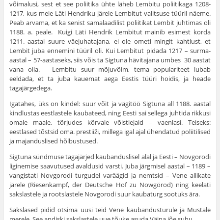
võimalusi, sest et see poliitika ühte läheb Lembitu poliitikaga 1208-
1217, kus meie Läti Hendriku järele Lembitut valitsuse tüüril näeme.
Peab arvama, et ka senist samalaadilist poliitikat Lembit juhtimas oli
1188. a. peale. Kuigi Läti Hendrik Lembitut mainib esimest korda
1211. aastal suure väejuhatajana, ei ole ometi mingit kahtlust, et
Lembit juba ennemini tüüril oli. Kui Lembitut pidada 1217 – surma-
aastal – 57-aastaseks, siis võis ta Sigtuna hävitajana umbes 30 aastat
vana olla. Lembitu suur mõjuvõim, tema populariteet lubab
eeldada, et ta juba kauemat aega Eestis tüüri hoidis, ja heade
tagajärgedega.
Igatahes, üks on kindel: suur võit ja vägitöö Sigtuna all 1188. aastal
kindlustas eestlastele kaubateed, ning Eesti sai sellega juhtida rikkusi
omale maale, tõrjudes kõrvale võistlejaid – vaenlasi. Teiseks:
eestlased tõstsid oma. prestiiži, millega igal ajal ühendatud poliitilised
ja majanduslised hõlbustused.
Sigtuna sündmuse tagajärjed kaubanduslisel alal ja Eesti – Novgorodi
liginemise saavutused avaldusid varsti. Juba järgmisel aastal – 1189 –
vangistati Novgorodi turgudel varäägid ja nemtsid – Vene allikate
järele (Riesenkampf, der Deutsche Hof zu Nowgörod) ning keelati
sakslastele ja rootslastele Novgorodi suur kaubaturg sootuks ära.
Sakslased pidid otsima uusi teid Vene kaubandusturule ja Mustale
merele. See andiski sakslastele uue tõuke asuda Väina jõe suhu.