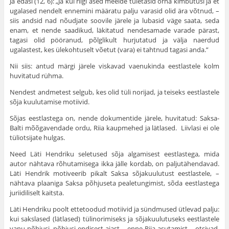
Ja edasi (12, 6): „Ja kui riigi ased meelde tule­tasid õrna kimbutusi ja et
ugalased nendelt ennemini määratu palju varasid olid ära võtnud, –
siis andsid nad nõudjate soovile järele ja lubasid väge saata, seda
enam, et nende saadikud, läkitatud nendesamade varade pärast,
tagasi olid pööranud, põlglikult hurjutatud ja välja naerdud
ugalastest, kes ülekohtuselt võetut (vara) ei tahtnud tagasi anda.”
Nii siis: antud märgi järele viskavad vaenukinda eestlastele kolm
huvitatud rühma.
Nendest andmetest selgub, kes olid tüli norijad, ja teiseks eestlastele
sõja kuulutamise motiivid.
Sõjas eestlastega on, nende dokumentide järele, huvitatud: Saksa-
Balti mõõgavendade ordu, Riia kaupmehed ja lätlased. Liivlasi ei ole
tüliotsijate hulgas.
Need Läti Hendriku seletused sõja algamisest eestlastega, mida
autor nähtava rõhutamisega ikka jälle kordab, on paljutähendavad.
Läti Hendrik motiveerib pikalt Saksa sõjakuulutust eestlastele, –
nähtava plaaniga Saksa põhjuseta pealetungimist, sõda eestlastega
juriidiliselt kaitsta.
Läti Hendriku poolt ettetoodud motiivid ja sündmused ütlevad palju:
kui sakslased (lätlased) tülinorimiseks ja sõjakuulutuseks eestlastele
vanu põhjusi, põhjusi endisest ajast – enne Riia asutamist – otsivad,