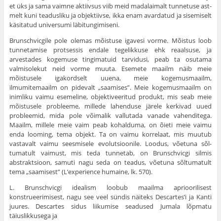
et üks ja sama vaimne aktiivsus viib meid madalaimalt tunnetuse ast­
melt kuni teadusliku ja objektiivse, ikka enam avardatud ja sisemiselt
käsitatud universumi läbitungimiseni.
Brunschvicgile pole olemas mõistuse igavesi vorme. Mõistus loob
tunnetamise protsessis endale tegelikkuse ehk reaalsuse, ja
arvestades kogemuse tingimatuid tarvidusi, peab ta osutama
valmisolekut neid vorme muuta. Esemete maailm näib meie
mõistusele igakordselt uuena, meie kogemusmaailm,
ilmumitemaailm on pidevalt „saamises”. Meie kogemusmaailm on
inimliku vaimu esemeline, objektiveeritud produkt, mis seab meie
mõistusele probleeme, millede lahenduse järele kerkivad uued
probleemid, mida pole võimalik vallutada vanade vahen­ditega.
Maailm, millele meie vaim peab kohalduma, on õieti meie vaimu
enda looming, tema objekt. Ta on vaimu korrelaat, mis muu­tub
vastavalt vaimu seesmisele evolutsioonile. Loodus, võetuna sõl­
tumatult vaimust, mis teda tunnetab, on Brunschvicgi silmis
abstrakt­sioon, samuti nagu seda on teadus, võetuna sõltumatult
tema „saamisest” (L’experience humaine, lk. 570).
L. Brunschvicgi idealism loobub maailma aprioorilisest
konstrueerimisest, nagu see veel sündis näiteks Descartes’i ja Kanti
juures. Descartes sidus liikumise seadused Jumala lõpmatu
täiuslikkusega ja