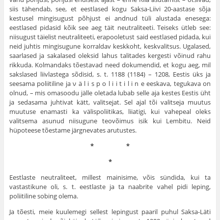
siis tähendab, see, et eestlased kogu Saksa-Liivi 20-aastase sõja
kestusel mingisugust põhjust ei andnud tüli alustada enesega:
eestlased pidasid kõik see aeg täit neutraliteeti. Teiseks ütleb see:
niisugust täielist neutraliteeti, erapooletust said eestlased pidada, kui
neid juhtis mingisugune korraldav keskkoht, kesk­valitsus. Ugalased,
saarlased ja sakalased oleksid lahus talitades kergesti võinud rahu
rikkuda. Kolmandaks tões­tavad need dokumendid, et kogu aeg, mil
sakslased liivlastega sõdisid, s. t. 1188 (1184) – 1208, Eestis üks ja
seesama poliitiline ja ν ä l i s p ο l i i t i l i n e eeskava, tegukava on
olnud, – mis omasoodu jälle oletada lubab selle aja kestes Eestis üht
ja sedasama juhtivat kätt, valitsejat. Sel ajal tõi valitseja muutus
muutuse enamasti ka välispoliitikas, liiatigi, kui vahepeal oleks
valitsema asunud niisugune teovõimus isik kui Lembitu. Neid
hüpoteese tõestame järgnevates arutustes.
* *
*
Eestlaste neutraliteet, millest mainisime, võis sündida, kui ta
vastastikune oli, s. t. eestlaste ja ta naabrite vahel pidi leping,
poliitiline sobing olema.
Ja tõesti, meie kuulemegi sellest lepingust paaril puhul Saksa-Läti