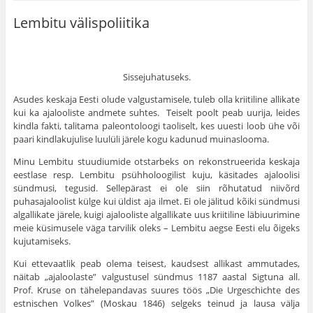
Lembitu välispoliitika
Sissejuhatuseks.
Asudes keskaja Eesti olude valgustamisele, tuleb olla kriitiline allikate
kui ka ajalooliste andmete suhtes. Teiselt poolt peab uurija, leides
kindla fakti, talitama paleonto­loogi taoliselt, kes uuesti loob ühe või
paari kindlakujulise luulüli järele kogu kadunud muinaslooma.
Minu Lembitu stuudiumide otstarbeks on rekonstru­eerida keskaja
eestlase resp. Lembitu psühholoogilist kuju, käsitades ajaloolisi
sündmusi, tegusid. Sellepärast ei ole siin rõhutatud niivõrd
puhasajaloolist külge kui üldist aja ilmet. Ei ole jälitud kõiki sündmusi
algallikate järele, kuigi ajalooliste algallikate uus kriitiline läbiuurimine
meie küsimusele väga tarvilik oleks – Lembitu aegse Eesti elu õigeks
kujutamiseks.
Kui ettevaatlik peab olema teisest, kaudsest allikast ammutades,
näitab „ajaloolaste” valgustusel sündmus 1187 aastal Sigtuna all.
Prof. Kruse on tähelepandavas suures töös „Die Urgeschichte des
estnischen Volkes” (Moskau 1846) selgeks teinud ja lausa välja