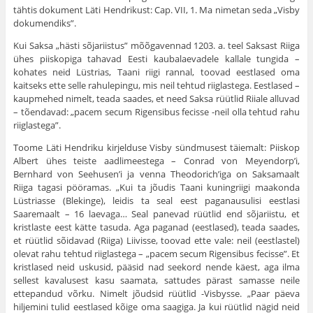
tähtis dokument Läti Hendrikust: Cap. VII, 1. Ma nimetan seda „Visby
dokumendiks”.
Kui Saksa „hästi sõjariistus” mõõgavennad 1203. a. teel Saksast Riiga
ühes piiskopiga tahavad Eesti kauba­laevadele kallale tungida –
kohates neid Lüstrias, Taani riigi rannal, toovad eestlased oma
kaitseks ette selle rahu­lepingu, mis neil tehtud riiglastega. Eestlased –
kaup­mehed nimelt, teada saades, et need Saksa rüütlid Riiale alluvad
– tõendavad: „pacem secum Rigensibus fecisse -neil olla tehtud rahu
riiglastega”.
Toome Läti Hendriku kirjelduse Visby sündmusest täiemalt: Piiskop
Albert ühes teiste aadlimeestega – Conrad von Meyendorp’i,
Bernhard von Seehusen’i ja venna Theodorich’iga on Saksamaalt
Riiga tagasi pööramas. „Kui ta jõudis Taani kuningriigi maakonda
Lüstriasse (Blekinge), leidis ta seal eest paganausulisi eestlasi
Saaremaalt – 16 laevaga… Seal panevad rüütlid end sõjariistu, et
kristlaste eest kätte tasuda. Aga paganad (eestlased), teada saades,
et rüütlid sõidavad (Riiga) Liivisse, toovad ette vale: neil (eestlastel)
olevat rahu tehtud riiglastega – „pacem secum Rigensibus fecisse”. Et
kristlased neid uskusid, pääsid nad seekord nende käest, aga ilma
sellest kavalusest kasu saamata, sattudes pärast samasse neile
ettepandud võrku. Nimelt jõudsid rüütlid -Visbysse. „Paar päeva
hiljemini tulid eestlased kõige oma saagiga. Ja kui rüütlid nägid neid