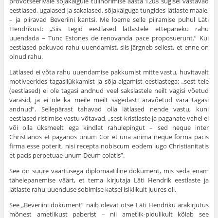
provotseerivale sõjakäigule tülinorimise aasta 1208 sügisel vastavad
eestlased, ugalased ja saka­lased, sõjakäiguga tungides lätlaste maale,
– ja piiravad Beveriini kantsi. Me loeme selle piiramise puhul Läti
Hendrikust: „Siis tegid eestlased lätlastele ettepaneku rahu
uuendada – Tunc Estones de renovanda pace proposuerunt.” Kui
eestlased pakuvad rahu uuendamist, siis järgneb sellest, et enne on
olnud rahu.
Lätlased ei võta rahu uuendamise pakkumist mitte vastu, huvitavalt
motiveerides tagasilükkamist ja sõja alga­mist eestlastega: „sest teie
(eestlased) ei ole tagasi andnud veel sakslastele neilt vägisi võetud
varasid, ja ei ole ka meile meilt sagedasti äravõetud vara tagasi
andnud”. Selle­pärast tahavad olla lätlased nende vastu, kuni
eestlased ristimise vastu võtavad, „sest kristlaste ja paganate vahel ei
või olla üksmeelt ega kindlat rahulepingut – sed neque inter
Christianos et paganos unum Cor et una anima neque forma pacis
firma esse poterit, nisi recepta nobiscum eodem iugo Christianitatis
et pacis perpetuae unum Deum colatis”.
See on suure väärtusega diplomaatiline dokument, mis seda enam
tähelepanemise väärt, et tema kirjutaja Läti Hendrik eestlaste ja
lätlaste rahu-uuenduse sobimise katsel isiklikult juures oli.
See „Beveriini dokument” näib olevat otse Läti Hendriku ärakirjutus
mõnest ametlikust paberist – nii ametlik-pidulikult kõlab see