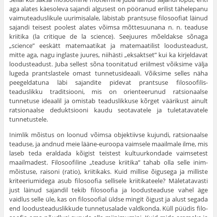
aga alates käesoleva sajandi algusest on pööranud erilist tähelepanu
vaimuteaduslikule uurimisalale, läbistab prantsuse filosoo­fiat läinud
sajandi teisest poolest alates võimsa mõttesuunana n. n. teaduse
kriitika (la critique de la science). Seejuures mõeldakse sõ­naga
„science” eeskätt matemaatikat ja matemaatilist loodusteadust,
mitte aga, nagu inglaste juures, niihästi „eksaktset” kui ka kirjeldavat
loodusteadust. Juba sellest sõna toonitatud eriilmest võiksime välja
lugeda prantslastele omast tunnetusideaali. Võiksime selles näha
peegeldatuna läbi sajandite pidevat prantsuse filosoofilis-
teaduslikku traditsiooni, mis on orienteerunud ratsionaalse
tunnetuse ideaa­lil ja omistab teaduslikkuse kõrget väärikust ainult
ratsionaalse de­duktsiooni kaudu seotavatele ja tuletatavatele
tunnetustele.
Inimlik mõistus on loonud võimsa objektiivse kujundi, ratsio­naalse
teaduse, ja andnud meie lääne-euroopa vaimsele maailmale ilme, mis
laseb teda eraldada kõigist teistest kultuurkondade vaimsetest
maailmadest. Filosoofiline „teaduse kriitika” tahab olla selle inim­
mõistuse, raisoni (ratio), kriitikaks. Kuid millise õigusega ja milliste
kriteeriumidega asub filosoofia sellisele kriitikateele? Mäleta­tavasti
just läinud sajandil tekib filosoofia ja loodusteaduse vahel äge
vaidlus selle üle, kas on filosoofial üldse mingit õigust ja alust segada
end loodusteaduslikkude tunnetusalade valdkonda. Küll püüdis filo­