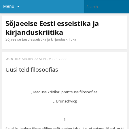
Menu
Sõjaeelse Eesti esseistika ja
kirjanduskriitika
Sõjaeelse Eesti esseistika ja kirjanduskriitika
MONTHLY ARCHIVES:
SEPTEMBER 2009
Uusi teid filosoofias
„Teaduse kriitika” prantsuse filosoofias.
L. Brunschvicg
1
Sellal kui saksa filosoofiline mõtlemine juba läinud sajandi lõ­pul, eriti