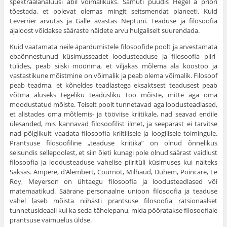
spektraalanalüüsi abil võimalikuks. Samuti püüdis Hegel a priori
tõestada, et polevat olemas mingit seitsmendat planeeti. Kuid
Leverrier arvutas ja Galle avastas Neptuni. Teaduse ja filosoofia
ajaloost võidakse sääraste näidete arvu hulgaliselt suurendada.
Kuid vaatamata neile äpardumistele filosoofide poolt ja arvesta­mata
ebaõnnestunud küsimusseadet loodusteaduse ja filosoofia piiri­
tülides, peab siiski möönma, et viljakas mõlema ala koostöö ja
vastas­tikune mõistmine on võimalik ja peab olema võimalik. Filosoof
peab teadma, et kõneldes teadlastega eksaktsest teadusest peab
võtma alu­seks tegeliku teadusliku töö mõiste, mitte aga oma
moodustatud mõiste. Teiselt poolt tunnetavad aga loodusteadlased,
et alistades oma mõtlemis- ja tööviise kriitikale, nad seavad endile
ülesanded, mis kannavad filosoofilist ilmet, ja seepärast ei tarvitse
nad põlglikult vaadata filosoofia kriitilisele ja loogilisele toimingule.
Prantsuse filo­soofiline „teaduse kriitika” on olnud õnnelikus
seisundis sellepoolest, et siin õieti kunagi pole olnud säärast vaidlust
filosoofia ja loodustea­duse vahelise piiritüli küsimuses kui näiteks
Saksas. Ampere, d’Alembert, Cournot, Milhaud, Duhem, Poincare, Le
Roy, Meyerson on ühtaegu filosoofia ja loodusteadlased või
matemaatikud. Säärane personaalne unioon filosoofia ja teaduse
vahel laseb mõista niihästi prantsuse filosoofia ratsionaalset
tunnetusideaali kui ka seda tähele­panu, mida pööratakse filosoofiale
prantsuse vaimuelus üldse.