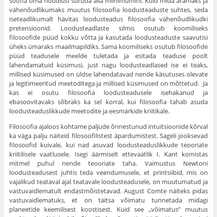
soofia oma nõudlusi suruda alla miinimumini. Kuid mida aramaks ja
vähenõudlikumaks muutus filosoofia loodusteaduste suhtes, seda
iseteadlikumalt hävitas loodusteadus filosoofia vähenõudlikudki
pre­tensioonid. Loodusteadlaste silmis osutub koomiliseks
filosoofide püüd kokku võtta ja kasutada loodusteaduste saavutisi
üheks üma­raks maailmapildiks. Sama koomiliseks osutub filosoofide
püüd teadusele meelde tuletada ja esitada teaduse poolt
lahendamatuid kü­simusi, just nagu loodusteadlased ise ei teaks,
millised küsimused on üldse lahendatavad nende käsutuses olevate
ja legitimeeritud meeto­ditega ja millised küsimused on mõttetud. Ja
kas ei osutu filosoofia loodusteadusele isehakanud ja
ebasoovitavaks sõbraks ka sel korral, kui filosoofia tahab asuda
loodusteaduslikkude meetodite ja eesmär­kide kriitikale.
Filosoofia ajaloos kohtame paljude õnnestunud intuitsioonide kõrval
ka väga palju näiteid filosoofilistest äpardumistest. Sageli jooksevad
filosoofid kuivale, kui nad asuvad loodusteaduslikkude teooriate
kriitilisele vaatlusele. Isegi äärmiselt ettevaatlik I. Kant komistas
mitmel puhul nende teooriate taha. Vaimustus Newtoni
loodusteadusest juhtis teda veendumusele, et printsiibid, mis on
vaja­likud teataval ajal teatavale loodusteadusele, on muutumatud ja
vas­tuvaidlematult endastmõistetavad. August Comte näiteks pidas
vas­tuvaidlematuks, et on täitsa võimatu tunnetada midagi
planeetide kee­milisest koostisest. Kuid see „võimatus” muutus