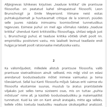
Alljärgnevas lühikeses kirjutises „teaduse kriitika” üle prantsuse
filosoofias on peatatud kahel silmapaistval filosoofil, Leon
Brunschvicgil ja Emile Meyersonil. Viimane neist esitas
puhtakujulisemalt ja huvitavamalt critique de la science’i, püüdes
selle juures näidata inimvaimu loomisvõimet tunnetuslikus
tegevuses. Esimese puhul on meil aga võimalus näidata „teaduse
kriitika” ühendust Kanti kri­titsistliku filosoofiaga, ühtlasi selgub just
L. Brunschvicgi puhul, et teaduse kriitika võitleb ühelt poolt nn.
empiristliku positivismi vastu, mis laialiselt levinud teadlaste endi
hulgas ja teiselt poolt rat­sionaalse metafüüsika vastu.
2
Ka välismõjudest, milledele alistub prantsuse filosoofia, valib
prantsuse sisetraditsioon ainult selliseid, mis milgi viisil on edasi
arendanud loodusteaduste mõtet inimese vaimuelus ja tema
tõeväär­tust. Sellal kui Kanti filosoofia mõjub Saksas eriti vaimse elu
filo­soofia elustamise suunas, muutub ta äratus prantslastele
viljakaks just selles tema süsteemi osas, mis on tuttav „puhta
mõistuse” nime all, ja käsitleb loodusteaduslikku ja matemaatilist
tunnetust. Kuid ka siin on Kant ainult äratajaks, mitte aga selleks,
kellele võiks toetuda tea­dusliku reaalsuse üksikasjalikul analüüsil.