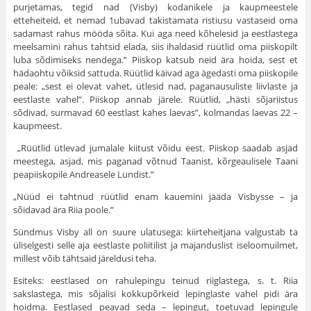
purjetamas, tegid nad (Visby) kodanikele ja kaupmeestele
etteheiteid, et nemad 1ubavad takistamata ristiusu vastaseid oma
sadamast rahus mööda sõita. Kui aga need kõhelesid ja eestlastega
meelsamini rahus tahtsid elada, siis ihaldasid rüütlid oma piiskopilt
luba sõdimiseks nendega.” Piiskop katsub neid ära hoida, sest et
häda­ohtu võiksid sattuda. Rüütlid käivad aga ägedasti oma piiskopile
peale: „sest ei olevat vahet, ütlesid nad, paganausuliste liivlaste ja
eestlaste vahel”. Piiskop annab järele. Rüütlid, „hästi sõjariistus
sõdivad, surmavad 60 eestlast kahes laevas”, kolmandas laevas 22 –
kaupmeest.
„Rüütlid ütlevad jumalale kiitust võidu eest. Piiskop saadab asjad
meestega, asjad, mis paganad võtnud Taanist, kõrgeaulisele Taani
peapiiskopile Andreasele Lundist.”
„Nüüd ei tahtnud rüütlid enam kauemini jääda Vis­bysse – ja
sõidavad ära Riia poole.”
Sündmus Visby all on suure ulatusega: kiirteheitjana valgustab ta
üliselgesti selle aja eestlaste poliitilist ja majanduslist iseloomuilmet,
millest võib tähtsaid järeldusi teha.
Esiteks: eestlased on rahulepingu teinud riiglastega, s. t. Riia
sakslastega, mis sõjalisi kokkupõrkeid lepinglaste vahel pidi ära
hoidma. Eestlased peavad seda – lepingut, toetuvad lepingule