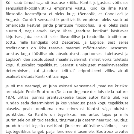
Küll saab läinud sajandi teaduse kriitika Kantilt julgustust võitluses
sensualistlik-positivistliku empirismi vastu. Kuid ka ilma Kanti
filosoofia kaasmõjuta ei oleks kuigi tõenäolik, et Condillac’i ja
Auguste Comte’i sensualistlik-positivistlik empirism oleks suutnud
omandada kestvat pinda prant­suse filosoofias. Ta ei oleks seda
suutnud, nagu arvab Koyre ühes „teaduse kriitikat” käsitlevas
kirjutises, juba eeskätt selle filosoofilise ja teadusliku traditsiooni
tõttu, mille kandjaiks olid Descartes. ja Laplace. Sest selles
traditsioonis on ikka teatava määrani mõõtu­andev Descartes’i
unistus kogu füüsilise olu absoluutsest, aprioorsest tuletusest ja
Laplace’i idee absoluutsest maailmavalemist, millest võiks tuletada
kogu füüsikalist tegelikkust. Säärast ühekülgset maa­ilmavaatelist
determinismi, kui „teaduse kriitika” eriprobleemi võiks, ainult
osaliselt ületada Kanti krititsismiga.
Ja nii me näemegi, et juba esimesi varasemaid „teaduse kriitika”
arendajaid Emile Boutroux (
De
la contingence des lois de la nature,
1874, ühtlasi parima prantsuskeelse teose autor Kanti üle), kes
ründab seda determinismi ja kes vabadust peab kogu tegelikkuse
aluseks, peab toonitama oma erinevust Kantist väga olulistes
punktides. Ka Kantile on tegelikkus, mis antud tajus ja mille
uurimisele on sihitud teadus, tingimatu ja determineeritud. Muidugi
puudub sellel tegelik­kusel Kanti järele metafüüsiline väärikus, – see
tajutegelikkus langeb palja fenomeeni tasemele. Boutroux arvates