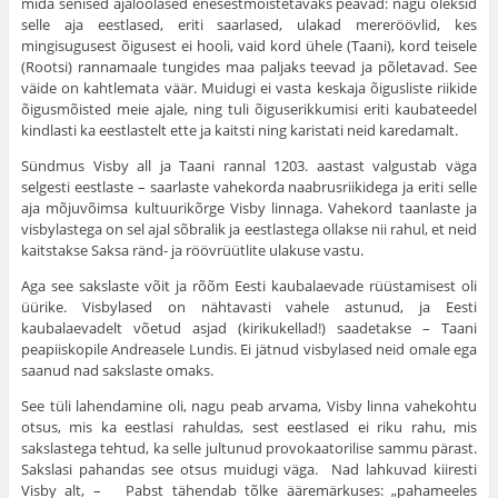
mida senised ajaloolased enesestmõistetavaks peavad: nagu oleksid
selle aja eestlased, eriti saar­lased, ulakad mereröövlid, kes
mingisugusest õigusest ei hooli, vaid kord ühele (Taani), kord teisele
(Rootsi) rannamaale tungides maa paljaks teevad ja põletavad. See
väide on kahtlemata väär. Muidugi ei vasta keskaja õigusliste riikide
õigusmõisted meie ajale, ning tuli õiguserikkumisi eriti kaubateedel
kindlasti ka eestlastelt ette ja kaitsti ning karistati neid karedamalt.
Sündmus Visby all ja Taani rannal 1203. aastast valgustab väga
selgesti eestlaste – saarlaste vahekorda naabrusriikidega ja eriti selle
aja mõjuvõimsa kultuurikõrge Visby linnaga. Vahekord taanlaste ja
visbylastega on sel ajal sõbralik ja eestlastega ollakse nii rahul, et neid
kaits­takse Saksa ränd- ja röövrüütlite ulakuse vastu.
Aga see sakslaste võit ja rõõm Eesti kaubalaevade rüüstamisest oli
üürike. Visbylased on nähtavasti vahele astunud, ja Eesti
kaubalaevadelt võetud asjad (kiriku­kellad!) saadetakse – Taani
peapiiskopile Andreasele Lundis. Ei jätnud visbylased neid omale ega
saanud nad sakslaste omaks.
See tüli lahendamine oli, nagu peab arvama, Visby linna vahekohtu
otsus, mis ka eestlasi rahuldas, sest eest­lased ei riku rahu, mis
sakslastega tehtud, ka selle jul­tunud provokaatorilise sammu pärast.
Sakslasi pahandas see otsus muidugi väga. Nad lahkuvad kiiresti
Visby alt, – Pabst tähendab tõlke ääremärkuses: „pahameeles