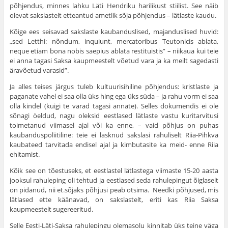
põhjendus, minnes lahku Läti Hendriku harilikust stiilist. See näib
olevat sakslastelt etteantud ametlik sõja põhjendus – lätlaste kaudu.
Kõige ees seisavad sakslaste kaubanduslised, majanduslised huvid:
„sed Letthi: nõndum, inquiunt, mercatoribus Teutonicis ablata,
neque etiam bona nobis saepius ablata restituistis” – niikaua kui teie
ei anna tagasi Saksa kaupmeestelt võetud vara ja ka meilt sagedasti
äravõetud varasid”.
Ja alles teises järgus tuleb kultuurisihiline põhjendus: kristlaste ja
paganate vahel ei saa olla üks hing ega üks süda – ja rahu vorm ei saa
olla kindel (kuigi te varad tagasi annate). Selles dokumendis ei ole
sõnagi öeldud, nagu oleksid eestlased lätlaste vastu kuritarvi­tusi
toimetanud viimasel ajal või ka enne, – vaid põhjus on puhas
kaubanduspoliitiline: teie ei lasknud sakslasi rahuliselt Riia-Pihkva
kaubateed tarvitada endisel ajal ja kimbutasite ka meid- enne Riia
ehitamist.
Kõik see on tõestuseks, et eestlastel lätlastega vii­maste 15-20 aasta
jooksul rahuleping oli tehtud ja eest­lased seda rahulepingut õiglaselt
on pida­nud, nii et.sõjaks põhjusi peab otsima. Needki põhjused, mis
lätlased ette käänavad, on sakslastelt, eriti kas Riia Saksa
kaupmeestelt sugereeritud.
Selle Eesti-Läti-Saksa rahulepingu olemasolu kinnitab üks teine väga