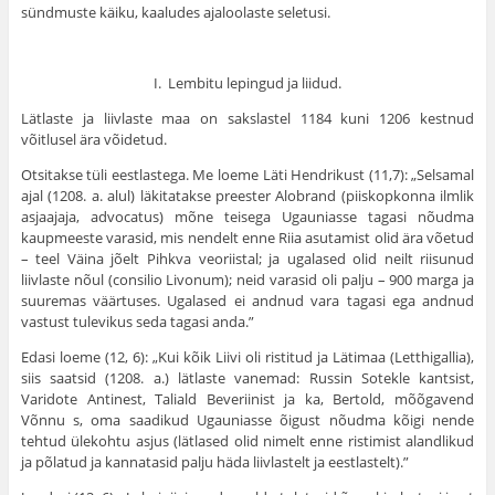
sündmuste käiku, kaaludes ajaloolaste seletusi.
I. Lembitu lepingud ja liidud.
Lätlaste ja liivlaste maa on sakslastel 1184 kuni 1206 kestnud
võitlusel ära võidetud.
Otsitakse tüli eestlastega. Me loeme Läti Hendrikust (11,7): „Selsamal
ajal (1208. a. alul) läkitatakse preester Alobrand (piiskopkonna ilmlik
asjaajaja, advocatus) mõne teisega Ugauniasse tagasi nõudma
kaupmeeste varasid, mis nendelt enne Riia asutamist olid ära võetud
– teel Väina jõelt Pihkva veoriistal; ja ugalased olid neilt riisunud
liivlaste nõul (consilio Livonum); neid varasid oli palju – 900 marga ja
suuremas väärtuses. Ugalased ei andnud vara tagasi ega andnud
vastust tule­vikus seda tagasi anda.”
Edasi loeme (12, 6): „Kui kõik Liivi oli ristitud ja Lätimaa (Letthigallia),
siis saatsid (1208. a.) lätlaste vanemad: Russin Sotekle kantsist,
Varidote Antinest, Taliald Beveriinist ja ka, Βertold, mõõgavend
Võnnu s, oma saadikud Ugauniasse õigust nõudma kõigi nende
tehtud ülekohtu asjus (lätlased olid nimelt enne ristimist alandlikud
ja põlatud ja kannatasid palju häda liivlastelt ja eestlastelt).”