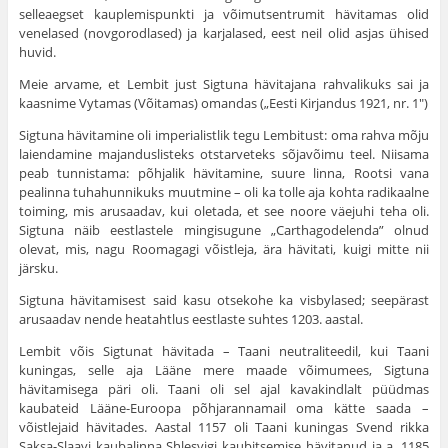
selleaegset kauplemispunkti ja võimutsentrumit hävitamas olid
venelased (novgorodlased) ja karjala­sed, eest neil olid asjas ühised
huvid.
Meie arvame, et Lembit just Sigtuna hävitajana rah­valikuks sai ja
kaasnime Vytamas (Võitamas) omandas („Eesti Kirjandus 1921, nr. 1″)
Sigtuna hävitamine oli imperialistlik tegu Lembitust: oma rahva mõju
laiendamine majanduslisteks otstarveteks sõjavõimu teel. Niisama
peab tunnistama: põhjalik hävi­tamine, suure linna, Rootsi vana
pealinna tuhahunnikuks muutmine – oli ka tolle aja kohta radikaalne
toiming, mis arusaadav, kui oletada, et see noore väejuhi teha oli.
Sigtuna näib eestlastele mingisugune „Carthagodelenda” olnud
olevat, mis, nagu Roomagagi võistleja, ära hävitati, kuigi mitte nii
järsku.
Sigtuna hävitamisest said kasu otsekohe ka visbylased; seepärast
arusaadav nende heatahtlus eestlaste suhtes 1203. aastal.
Lembit võis Sigtunat hävitada – Taani neutraliteedil, kui Taani
kuningas, selle aja Lääne mere maade võimu­mees, Sigtuna
hävitamisega päri oli. Taani oli sel ajal kavakindlalt püüdmas
kaubateid Lääne-Euroopa põhjarannamail oma kätte saada –
võistlejaid hävitades. Aastal 1157 oli Taani kuningas Svend rikka
Saksa-Slaavi kaubalinna Shlesvigi kaubitsemise hävitanud ja a. 1185