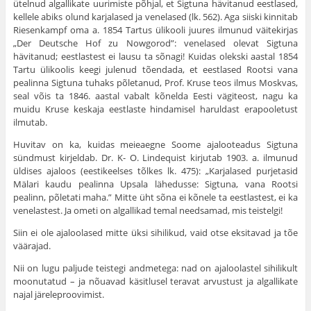
ütelnud algallikate uurimiste põhjal, et Sigtuna hävitanud eestlased,
kellele abiks olund karjalased ja venelased (lk. 562). Aga siiski kinnitab
Riesenkampf oma a. 1854 Tartus ülikooli juures ilmunud väitekirjas
„Der Deutsche Hof zu Nowgorod”: venelased olevat Sigtuna
hävitanud; eestlastest ei lausu ta sõnagi! Kuidas olekski aastal 1854
Tartu ülikoolis keegi julenud tõendada, et eestlased Rootsi vana
pealinna Sigtuna tuhaks põletanud, Prof. Kruse teos ilmus Moskvas,
seal võis ta 1846. aastal vabalt kõnelda Eesti vägiteost, nagu ka
muidu Kruse keskaja eestlaste hindamisel haruldast erapooletust
ilmutab.
Huvitav on ka, kuidas meieaegne Soome ajalooteadus Sigtuna
sündmust kirjeldab. Dr. K- O. Lindequist kirjutab 1903. a. ilmunud
üldises ajaloos (eestikeelses tõlkes lk. 475): „Karjalased purjetasid
Mälari kaudu pealinna Upsala lähe­dusse: Sigtuna, vana Rootsi
pealinn, põletati maha.” Mitte üht sõna ei kõnele ta eestlastest, ei ka
venelastest. Ja ometi on algallikad temal needsamad, mis teistelgi!
Siin ei ole ajaloolased mitte üksi sihilikud, vaid otse eksitavad ja tõe
väärajad.
Nii on lugu paljude teistegi andmetega: nad on ajaloolastel sihilikult
moonutatud – ja nõuavad käsit­lusel teravat arvustust ja algallikate
najal järeleproovimist.