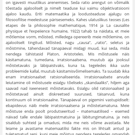
on igavesti muutlikus arenemises. Seda ratio arengut on võimalik
tõestada ajalooliselt ja nimelt teaduse kui vaimu objektivatsiooni
ajaloo kaudu. Eriti matemaatika ja loodusteaduse ajalugu on
filosoofilise meelestuse pärisesemeks. Kahes ulatuslikus teoses (Les
etapes de la philosophie mathematique, 1914 ja La causalite
physique et l’expeiience humaine, 1922) tahab ta näidata, et meie
mõtlemise vorm, mõisted, milledega opereerib meie mõtlemine, on
ajalooliselt tingitud. Mõisted, nagu „causa”, „ratio”, seletus ja
mõistmine, tähendavad tänapäeval midagi muud, kui seda, mida
nendega tähistasid Platon, Aristoteles. Mis mõistusele näis
käsitamatuna, tumedana, irratsionaalsena, muutub aja jooksul
mõistetavaks ja läbipaistvaks, kuna ta, tegeledes ikka uute
probleemide kallal, muutub käsitamisvõimelisemaks. Ta suudab ikka
enam irratsionaalset ratsionaliseerida. Irratsionaalsete arvude
leiutamine oli mõistusele esialgu tõeliseks „skandaaliks”, hiljem aga
saavad nad iseenesest mõistetavaks. Esialgu olid ratsionaalsed ja
mõistetavad ainult diskreetsed suurused, täisarvud, kuna
kontinuum oli irratsionaalne. Tänapäeval on pigemini vastupidiselt:
ebapidevus näib meile irratsionaalsena ja mõistetamatuna. Meie
mõistuse enda poolt produtseeritud – matemaatilised – esemed
näivad talle endale läbipaistmatuina ja läbitungimatuina, ja neis
sisaldub suhteid ja omadusi, mida me neis võime avastada. Me
leiame ja avastame matemaatilisi fakte mis on lihtsalt antud ja
tuletamatud seni, kuni meie mõistus nendega tege­ledes omandab