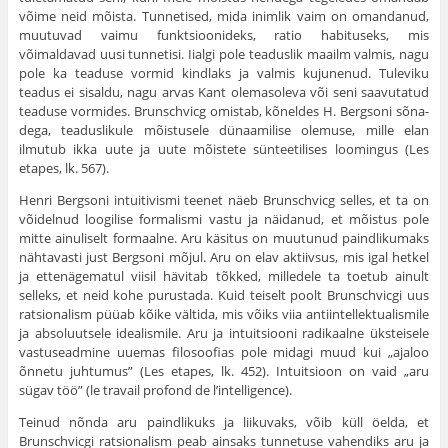
võime neid mõista. Tunnetised, mida inimlik vaim on omandanud,
muutuvad vaimu funktsioonideks, ratio habituseks, mis
võimaldavad uusi tunnetisi. Iialgi pole teaduslik maailm valmis, nagu
pole ka teaduse vormid kindlaks ja valmis kujunenud. Tuleviku
teadus ei sisaldu, nagu arvas Kant olemasoleva või seni saavutatud
teaduse vormides. Brunschvicg omistab, kõneldes H. Bergsoni sõna­
dega, teaduslikule mõistusele dünaamilise olemuse, mille elan
ilmutub ikka uute ja uute mõistete sünteetilises loomingus (Les
etapes, lk. 567).
Henri Bergsoni intuitivismi teenet näeb Brunschvicg selles, et ta on
võidelnud loogilise formalismi vastu ja näidanud, et mõistus pole
mitte ainuliselt formaalne. Aru käsitus on muutunud paindliku­maks
nähtavasti just Bergsoni mõjul. Aru on elav aktiivsus, mis igal hetkel
ja ettenägematul viisil hävitab tõkked, milledele ta toetub ainult
selleks, et neid kohe purustada. Kuid teiselt poolt Brunschvicgi uus
ratsionalism püüab kõike vältida, mis võiks viia antiintellektualismile
ja absoluutsele idealismile. Aru ja intuitsiooni radikaalne üks­teisele
vastuseadmine uuemas filosoofias pole midagi muud kui „ajaloo
õnnetu juhtumus” (Les etapes, lk. 452). Intuitsioon on vaid „aru
sügav töö” (le travail profond de l’intelligence).
Teinud nõnda aru paindlikuks ja liikuvaks, võib küll öelda, et
Brunschvicgi ratsionalism peab ainsaks tunnetuse vahendiks aru ja