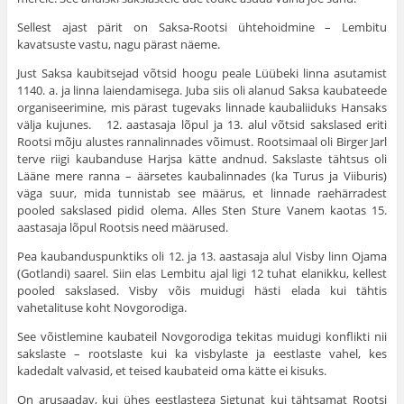
Sellest ajast pärit on Saksa-Rootsi ühtehoidmine – Lembitu
kavatsuste vastu, nagu pärast näeme.
Just Saksa kaubitsejad võtsid hoogu peale Lüübeki linna asutamist
1140. a. ja linna laiendamisega. Juba siis oli alanud Saksa kaubateede
organiseerimine, mis pärast tugevaks linnade kaubaliiduks Hansaks
välja kujunes. 12. aastasaja lõpul ja 13. alul võtsid sakslased eriti
Rootsi mõju alustes rannalinnades võimust. Rootsimaal oli Birger Jarl
terve riigi kaubanduse Harjsa kätte andnud. Sakslaste tähtsus oli
Lääne mere ranna – äärsetes kaubalinnades (ka Turus ja Viiburis)
väga suur, mida tunnistab see määrus, et linnade raehärradest
pooled saks­lased pidid olema. Alles Sten Sture Vanem kaotas 15.
aastasaja lõpul Rootsis need määrused.
Pea kaubanduspunktiks oli 12. ja 13. aastasaja alul Visby linn Ojama
(Gotlandi) saarel. Siin elas Lembitu ajal ligi 12 tuhat elanikku, kellest
pooled sakslased. Visby võis muidugi hästi elada kui tähtis
vahetalituse koht Novgorodiga.
See võistlemine kaubateil Novgorodiga tekitas muidugi konflikti nii
sakslaste – rootslaste kui ka visbylaste ja eest­laste vahel, kes
kadedalt valvasid, et teised kaubateid oma kätte ei kisuks.
On arusaadav, kui ühes eestlastega Sigtunat kui tähtsamat Rootsi