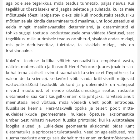
aga pole see tege­likkus, mida teadus tunnetab, paljas näivus. Kui
tegelikkus tõesti la­seks end jäägita seletada ja tuletada, kui ta meie
mõistusele tõesti läbipaistev oleks, siis küll moodustaks teadusliku
mõtlemise ala kindla determineeritud maailma. Ent loodusteadus ei
eelda mingit maailmavaatelist determinismi, ja deterministid ei
tohiks sugugi toetuda loo­dusteadusele oma väidete tõestusel, sest
tegelikkus, mille uurimisele teadus on sihitud, sisaldab endas midagi,
mis pole dedutseeritav, tule­tatav, ta sisaldab midagi, mis on
irratsionaalne.
Kuivõrd teaduse kriitika võitleb sensualistliku empirismi vastu,
näiteks matemaatiku ja filosoofi Henri Poincare juures (mainin siin­
kohal tema laialiselt levinud raamatuid: La science et l’hypothese, La
valeur de la science), sedavõrd võib saada krititsismilt mõjusaid
vastuväiteid.Kuid teaduslik olukord ja probleemistik on vahepeal
niivõrd muutunud, et nende üksikküsimustega seotud raskuste
ületamisel ei saa Kant kaugeltki enam olla juhtijaks. Tarvitseb ainult
meenutada neid võitlusi, mida võideldi ühelt poolt entroopia,
füüsikalise keemia, Herz-Maxwelli optika ja teiselt poolt mitte-
eukleideslikkude geo­meetriate, hulkade õpetuse, aksiomaatika
ümber. Sest niihästi Newtoni füüsika printsiibid, kui ka Aristotelese
loogika alused ja Eukleidese geomeetria aksioomid pidas Kant
ületamatuiks ja aprioorselt tuletatavaiks. Need on aga eeldused, mis
uuema teaduste arengu seisukohalt mitte enam endastmõistetavalt