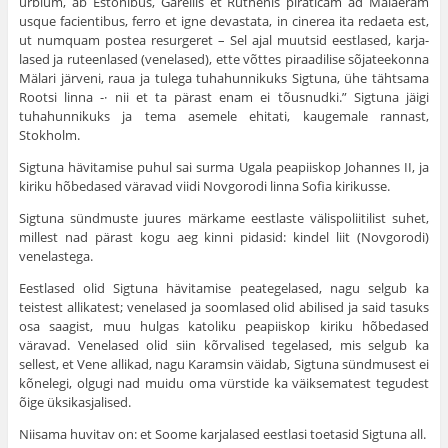
urbium, ab Estonibus, Gareliis et Ruthenis piraticam ad Malaeram
usque facientibus, ferro et igne devastata, in cinerea ita redaeta est,
ut numquam postea resurgeret – Sel ajal muutsid eestlased, karja­
lased ja ruteenlased (venelased), ette võttes piraadilise sõjateekonna
Mälari järveni, raua ja tulega tuhahunnikuks Sigtuna, ühe tähtsama
Rootsi linna -· nii et ta pärast enam ei tõusnudki.” Sigtuna jäigi
tuhahunnikuks ja tema asemele ehitati, kaugemale rannast,
Stokholm.
Sigtuna hävitamise puhul sai surma Ugala peapiiskop Johannes II, ja
kiriku hõbedased väravad viidi Novgorodi linna Sofia kirikusse.
Sigtuna sündmuste juures märkame eestlaste välispoliitilist suhet,
millest nad pärast kogu aeg kinni pidasid: kindel liit (Novgorodi)
venelastega.
Eestlased olid Sigtuna hävitamise peategelased, nagu selgub ka
teistest allikatest; venelased ja soomlased olid abilised ja said tasuks
osa saagist, muu hulgas katoliku peapiiskop kiriku hõbedased
väravad. Venelased olid siin kõrvalised tegelased, mis selgub ka
sellest, et Vene allikad, nagu Karamsin väidab, Sigtuna sündmusest ei
kõnelegi, olgugi nad muidu oma vürstide ka väiksematest tegudest
õige üksikasjalised.
Niisama huvitav on: et Soome karjalased eest­lasi toetasid Sigtuna all.