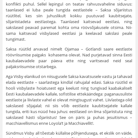
konflikti puhul. Sellel lepingul on teatav rahvusvaheline siduvus:
taanlased ei luba peale tungida eestlastele – Saksa sõjariistus
rüütlitel, kes siin juhuslikult kokku puutuvad kaubitsejate,
sõjariistadeta eestlastega. Taanlased kaitsevad eestlasi, ning
sakslased peavad paremat kohta oma röövsõjakusele otsima. Nii­
sama kaitsevad visbylased eestlasi ja keelavad sakslasi peale
tungimast.
Saksa rüütlid arvavad nimelt Ojamaa – Gotlandi saare eestlaste
röövriisumise paigaks kohasema olevat. Nad purjetavad sinna Eesti
kaubalaevadele paar päeva ette ning varitsevad neid seal
paljaksriisumise otstarbega.
Aga Visby elanikud on niisugusele Saksa kavatsusele vastu ja tahavad
elada eestlaste – saarlastega kindlal rahujalal edasi. Saksa rüütlid ei
hooli visbylaste hoia­tusest ega keelust ning tungivad kaabakaliselt
Eesti kauba­laevadele kallale, sofistilise ettekäändega: paganausuliste
eestlaste ja liivlaste vahel ei olevat mingisugust vahet. Liivlastega olid
sakslased sõjajalal; nii siis võib eestlaste kaubitsejatele kallale
tungida, eriti kus nüüd hea juhus: eestlased on ilma sõjariistuta ning
sakslased hästi sõjariistus! See on päris ja puhas jesuitismus –
macchiavellismus enne Loyola’t ja Macchiavellit!.
Sündmus Visby all tõestab küllalise põhjendusega, et ekslik on väide,