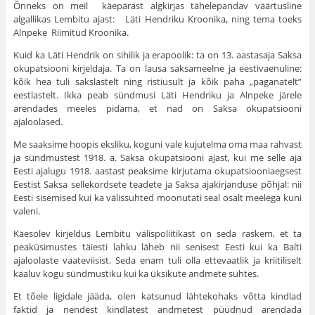
Õnneks on meil käepärast algkirjas tähelepandav väärtusline
algallikas Lembitu ajast: Läti Ηendriku Kroonika, ning tema toeks
Alnpeke Riimitud Kroonika.
Kuid ka Läti Hendrik on sihilik ja erapoolik: ta on 13. aastasaja Saksa
okupatsiooni kirjeldaja. Ta on lausa saksameelne ja eestivaenuline:
kõik hea tuli sakslastelt ning ristiusult ja kõik paha „paganatelt”
eestlastelt. Ikka peab sündmusi Läti Hendriku ja Alnpeke järele
arendades meeles pidama, et nad on Saksa okupatsiooni
ajaloolased.
Me saaksime hoopis eksliku, koguni vale kujutelma oma maa rahvast
ja sündmustest 1918. a. Saksa okupat­siooni ajast, kui me selle aja
Eesti ajalugu 1918. aastast peaksime kirjutama okupatsiooniaegsest
Eestist Saksa sellekordsete teadete ja Saksa ajakirjanduse põhjal: nii
Eesti sisemised kui ka välissuhted moonutati seal osalt meelega kuni
valeni.
Käesolev kirjeldus Lembitu välispoliitikast on seda raskem, et ta
peaküsimustes täiesti lahku läheb nii seni­sest Eesti kui ka Balti
ajaloolaste vaateviisist. Seda enam tuli olla ettevaatlik ja kriitiliselt
kaaluv kogu sündmustiku kui ka üksikute andmete suhtes.
Et tõele ligidale jääda, olen katsunud lähtekohaks võtta kindlad
faktid ja nendest kindlatest andmetest püüdnud arendada