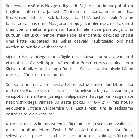
See eestlaste sõprus Novgorodiga, eriti Sigtuna sünd­muse puhul, on
tingitud mitmest asjaolust. Tähtsam oli kaubateede poliitika.
Rootslased olid ühes sakslastega juba 1157. aastast peale Soome
lõunarannal, mis enne Novgorodi mõju ja kauplemise alus, hakanud
oma võimu maksma panema, Turu linnale aluse pannud ja oma
kultuuri (ristiusku) nendel maa-aladel laiendanud, kiskudes ühtlasi
oma kätte kaubateed. Ka Saksa osavaid kaubitsejaid olid nad
avatlenud nendele kaubateedele.
Sigtuna hävitamisega tehti kõigile neile Saksa – Rootsi kavatsetud
ettevõtetele äkitselt lõpp – vähemalt mõne­kümneks aastaks. Hoop
Sigtuna all oli, hoobiks kogu Rootsi – Saksa kaubitsemisele Lääne
merel ja Lääne mere rannamail.
See sündmus näitab, et eestlastel oli teatav sihiline, kindel poliitika
mitte üksi Riia sakslaste sihis, millest kõnelesime kirja alul, vaid kogu
välispoliitika nähtava jumega, väljapaistva kavaga ka kaugemate
naabrusriikidega viimase 30 aasta jooksul (1184-1217), mis nõuab
eeldusena ühtlase valitsemise viisi Eestis resp. üht ja sedasama
valitsejat selle aja kestusel.
Kui me ühtlast valitsussüsteemi, õigemini üht ja sedasama valitsejat
oleme sunnitud oletama Eestis 1188. aastast, ühtlase poliitika pärast
sellest ajast peale, siis ei ole see hüpotees kuidagi väljaspool