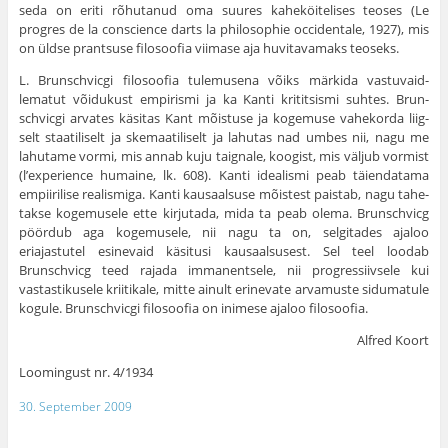
seda on eriti rõhutanud oma suures kaheköi­telises teoses (Le
progres de la conscience darts la philosophie occidentale, 1927), mis
on üldse prantsuse filosoofia viimase aja huvita­vamaks teoseks.
L. Brunschvicgi filosoofia tulemusena võiks märkida vastuvaid­
lematut võidukust empirismi ja ka Kanti krititsismi suhtes. Brun­
schvicgi arvates käsitas Kant mõistuse ja kogemuse vahekorda liig­
selt staatiliselt ja skemaatiliselt ja lahutas nad umbes nii, nagu me
lahutame vormi, mis annab kuju taignale, koogist, mis väljub vormist
(l’experience humaine, lk. 608). Kanti idealismi peab täiendatama
empiirilise realismiga. Kanti kausaalsuse mõistest paistab, nagu tahe­
takse kogemusele ette kirjutada, mida ta peab olema. Brunschvicg
pöördub aga kogemusele, nii nagu ta on, selgitades ajaloo
eriajastutel esinevaid käsitusi kausaalsusest. Sel teel loodab
Brunschvicg teed rajada immanentsele, nii progressiivsele kui
vastastikusele kriiti­kale, mitte ainult erinevate arvamuste sidumatule
kogule. Brun­schvicgi filosoofia on inimese ajaloo filosoofia.
Alfred Koort
Loomingust nr. 4/1934
30. September 2009