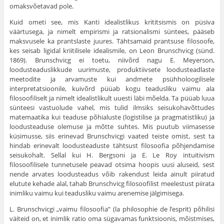
omaksvõetavad pole.
Kuid ometi see, mis Kanti idealistlikus krititsismis on püsiva
väärtusega, ja nimelt empirismi ja ratsionalismi süntees, pääseb
maks­vusele ka prantslaste juures. Tähtsamaid prantsuse filosoofe,
kes sei­sab ligidal kriitilisele idealismile, on Leon Brunschvicg (sünd.
1869). Brunschvicg ei toetu, niivõrd nagu E. Meyerson,
loodusteaduslikkude uurimuste, produktiivsete loodusteadlaste
meetodite ja arvamuste kui andmete psühholoogilisele
interpretatsioonile, kuivõrd püüab kogu teadusliku vaimu ala
filosoofiliselt ja nimelt idealistlikult uuesti läbi mõelda. Ta püüab luua
sünteesi vastuolude vahel, mis tulid ilmsiks seisukohavõttudes
matemaatika kui teaduse põhialuste (logistilise ja pragmatistliku) ja
loodusteaduse olemuse ja mõtte suhtes. Mis puutub viimasesse
küsimusse, siis erinevad Brunschvicgi vaated teiste omist, sest ta
hindab erinevalt loodusteaduste tähtsust filosoofia põh­jendamise
seisukohalt. Sellal kui H. Bergsoni ja E. Le Roy intuiti­vism
filosoofilisele tunnetusele peavad otsima hoopis uusi aluseid, sest
nende arvates loodusteadus võib rakendust leida ainult piiratud
elutute kehade alal, tahab Brunschvicg filosoofilist meelestust piirata
inimliku vaimu kui teadusliku vaimu arenemise jälgimisega.
L. Brunschvicgi „vaimu filosoofia” (la philosophie de l’esprit) põhilisi
väiteid on, et inimlik ratio oma sügavamas funktsioonis, mõistmises,