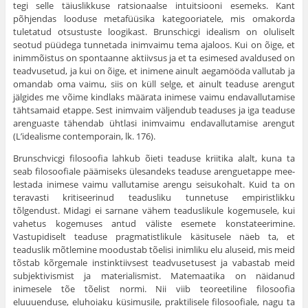
tegi selle täiuslikkuse ratsionaalse intuitsiooni esemeks. Kant
põhjendas looduse metafüüsika kategooriatele, mis omakorda
tuletatud otsustuste loogikast. Brunschicgi idealism on oluliselt
seotud püüdega tunnetada inimvaimu tema ajaloos. Kui on õige, et
inimmõistus on spontaanne aktiivsus ja et ta esimesed avaldused on
teadvusetud, ja kui on õige, et inimene ainult aegamööda vallutab ja
omandab oma vaimu, siis on küll selge, et ainult teaduse arengut
jälgides me võime kindlaks määrata inimese vaimu endavallutamise
tähtsamaid etappe. Sest inimvaim väljendub teaduses ja iga teaduse
arenguaste tähendab ühtlasi inimvaimu endavallutamise arengut
(L’idealisme contemporain, lk. 176).
Brunschvicgi filosoofia lahkub õieti teaduse kriitika alalt, kuna ta
seab filosoofiale päämiseks ülesandeks teaduse arenguetappe mee­
lestada inimese vaimu vallutamise arengu seisukohalt. Kuid ta on
teravasti kritiseerinud teadusliku tunnetuse empiristlikku
tõlgendust. Midagi ei sarnane vähem teaduslikule kogemusele, kui
vahetus koge­muses antud väliste esemete konstateerimine.
Vastupidiselt teaduse pragmatistlikule käsitusele näeb ta, et
teaduslik mõtlemine moodustab tõelisi inimliku elu aluseid, mis meid
tõstab kõrgemale instinktiivsest teadvusetusest ja vabastab meid
subjektivismist ja materialismist. Matemaatika on näidanud
inimesele tõe tõelist normi. Nii viib teo­reetiline filosoofia
eluuuenduse, eluhoiaku küsimusile, praktilisele filosoofiale, nagu ta