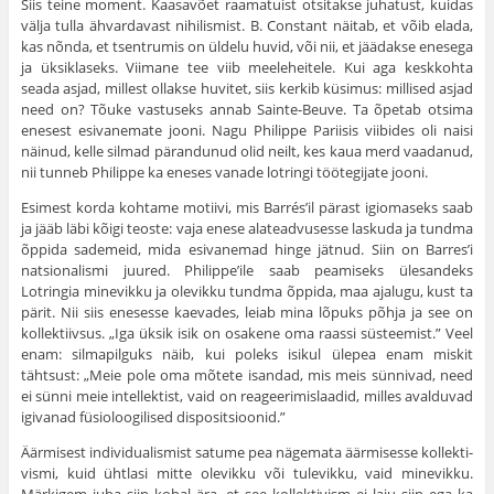
Siis teine moment. Kaasavõet raamatuist otsitakse juhatust, kuidas
välja tulla ähvardavast nihilismist. B. Constant näitab, et võib elada,
kas nõnda, et tsentrumis on üldelu huvid, või nii, et jäädakse enesega
ja üksiklaseks. Viimane tee viib meeleheitele. Kui aga keskkohta
seada asjad, millest ollakse huvitet, siis kerkib küsimus: millised asjad
need on? Tõuke vastuseks annab Sainte-Beuve. Ta õpetab otsima
enesest esivanemate jooni. Nagu Philippe Pariisis viibides oli naisi
näinud, kelle silmad pärandunud olid neilt, kes kaua merd vaadanud,
nii tunneb Philippe ka eneses vanade lotringi töötegijate jooni.
Esimest korda kohtame motiivi, mis Barrés’il pärast igiomaseks saab
ja jääb läbi kõigi teoste: vaja enese alateadvusesse laskuda ja tundma
õppida sademeid, mida esivanemad hinge jätnud. Siin on Barres’i
natsionalismi juured. Philippe’ile saab peamiseks ülesandeks
Lotringia minevikku ja olevikku tundma õppida, maa ajalugu, kust ta
pärit. Nii siis enesesse kaevades, leiab mina lõpuks põhja ja see on
kollek­tiivsus. „Iga üksik isik on osakene oma raassi süsteemist.” Veel
enam: silmapilguks näib, kui poleks isikul ülepea enam miskit
tähtsust: „Meie pole oma mõtete isandad, mis meis sünnivad, need
ei sünni meie intel­lektist, vaid on reageerimislaadid, milles avalduvad
igivanad füsioloogi­lised dispositsioonid.”
Äärmisest individualismist satume pea nägemata äärmisesse kollekti­
vismi, kuid ühtlasi mitte olevikku või tulevikku, vaid minevikku.