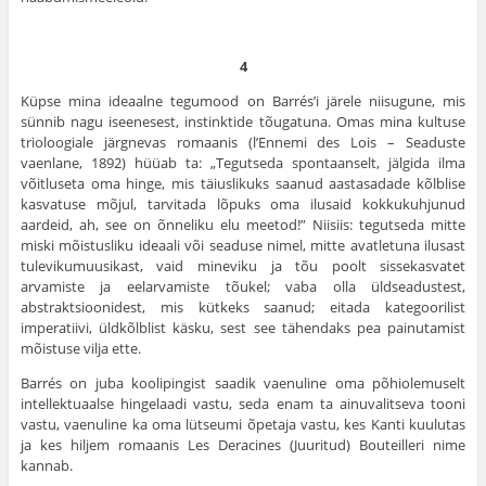
4
Küpse mina ideaalne tegumood on Barrés’i järele niisugune, mis
sünnib nagu iseenesest, instinktide tõugatuna. Omas mina kultuse
trioloogiale järgnevas romaanis (l’Ennemi des Lois – Seaduste
vaenlane, 1892) hüüab ta: „Tegutseda spontaanselt, jälgida ilma
võitluseta oma hinge, mis täiuslikuks saanud aastasadade kõlblise
kasvatuse mõjul, tarvitada lõpuks oma ilusaid kokkukuhjunud
aardeid, ah, see on õnneliku elu mee­tod!” Niisiis: tegutseda mitte
miski mõistusliku ideaali või seaduse nimel, mitte avatletuna ilusast
tulevikumuusikast, vaid mineviku ja tõu poolt sissekasvatet
arvamiste ja eelarvamiste tõukel; vaba olla üldseadustest,
abstraktsioonidest, mis kütkeks saanud; eitada kategoorilist
imperatiivi, üldkõlblist käsku, sest see tähendaks pea painutamist
mõistuse vilja ette.
Barrés on juba koolipingist saadik vaenuline oma põhiolemuselt
intellektuaalse hingelaadi vastu, seda enam ta ainuvalitseva tooni
vastu, vaenuline ka oma lütseumi õpetaja vastu, kes Kanti kuulutas
ja kes hil­jem romaanis Les Deracines (Juuritud) Bouteilleri nime
kannab.