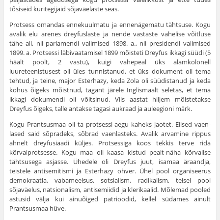
tõsiseid kuritegijaid sõjaväelaste seas.
Protsess omandas ennekuulmatu ja ennenägematu tähtsuse. Kogu
avalik elu arenes dreyfuslaste ja nende vastaste vahelise võitluse
tähe all, nii parlamendi valimised 1898. a., nii presidendi valimised
1899. a. Prot­sessi läbivaatamisel 1899 mõisteti Dreyfus ikkagi süüdi (5
häält poolt, 2 vastu), kuigi vahepeal üks alamkolonell
luureteenistusest oli üles tunnis­tanud, et üks dokument oli tema
tehtud, ja teine, major Esterhazy, keda Zola oli süüdistanud ja keda
kohus õigeks mõistnud, tagant järele Inglis­maalt seletas, et tema
ikkagi dokumendi oli võltsinud. Viis aastat hiljem mõistetakse
Dreyfus õigeks, talle antakse tagasi aukraad ja auleegioni märk.
Kogu Prantsusmaa oli ta protsessi aegu kaheks jaotet. Eilsed vaen­
lased said sõpradeks, sõbrad vaenlasteks. Avalik arvamine rippus
ahnelt dreyfusiaadi küljes. Protsessiga koos tekkis terve rida
kõrvalprotsesse. Kogu maa oli kaasa kistud pealt-näha kõrvalise
tähtsusega asjasse. Ühedele oli Dreyfus juut, isamaa äraandja,
teistele antisemitismi ja Esterhazy ohver. Ühel pool organiseerus
demokraatia, vabameelsus, sotsialism, radikalism, teisel pool
sõjaväelus, natsionalism, antisemiidid ja klerikaalid. Mõlemad pooled
astusid välja kui ainuõiged patrioodid, kellel südames ainult
Prantsusmaa hüve.