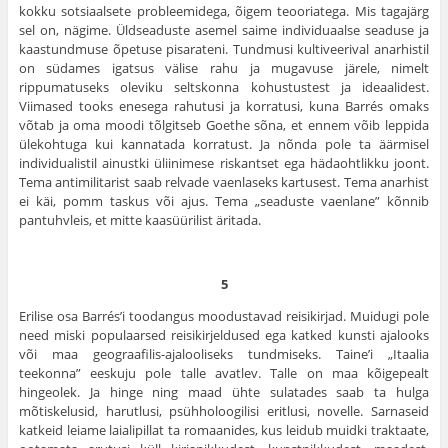
kokku sotsiaalsete probleemidega, õigem teooriatega. Mis tagajärg
sel on, nägime. Üldseaduste asemel saime individuaalse seaduse ja
kaastundmuse õpetuse pisarateni. Tundmusi kultiveerival anarhistil
on südames igatsus välise rahu ja mugavuse järele, nimelt
rippumatuseks oleviku seltskonna kohus­tustest ja ideaalidest.
Viimased tooks enesega rahutusi ja korratusi, kuna Barrés omaks
võtab ja oma moodi tõlgitseb Goethe sõna, et ennem võib leppida
ülekohtuga kui kannatada korratust. Ja nõnda pole ta äärmisel
individualistil ainustki üliinimese riskantset ega hädaohtlikku joont.
Tema antimilitarist saab relvade vaenlaseks kartusest. Tema anarhist
ei käi, pomm taskus või ajus. Tema „seaduste vaenlane” kõnnib
pantuhvleis, et mitte kaasüürilist äritada.
5
Erilise osa Barrés’i toodangus moodustavad reisikirjad. Muidugi pole
need miski populaarsed reisikirjeldused ega katked kunsti ajalooks
või maa geograafilis-ajalooliseks tundmiseks. Taine’i „Itaalia
teekonna” eeskuju pole talle avatlev. Talle on maa kõigepealt
hingeolek. Ja hinge ning maad ühte sulatades saab ta hulga
mõtiskelusid, harutlusi, psühho­loogilisi eritlusi, novelle. Sarnaseid
katkeid leiame laialipillat ta romaanides, kus leidub muidki traktaate,