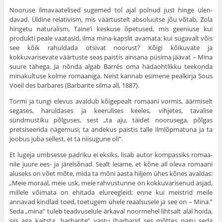
Nooruse ilmavaatelised sugemed tol ajal polnud just hinge ülen­
davad. Üldine relativism, mis väärtustelt absoluutse jõu võtab, Zola
hin­getu naturalism, Taine’i keskuse õpetused, mis geeniuse kui
produkti peale vaatasid, ilma mina-kapslit avamata: kui sügavalt võis
see kõik rahuldada otsivat noorust? Kõigi kõikuvate ja
kokkuvarisevate väärtuste seas paistis ainsana püsima jäävat – Mina
suure tähega. Ja nõnda algab Barrés oma hädaohtlikku teekonda
minakultuse kolme romaaniga. Neist kannab esimene pealkirja Sous
Voeil des barbares (Barbarite silma all, 1887).
Tormi ja tungi elevus avaldub kõigepealt romaani vormis, äärmiselt
segases, haruldases ja keerulises keeles, vihjetes, tavalise
sündmustiku põlguses, sest „ta aju, täidet noorusega, põlgas
pretsiseerida nägemusi; ta andekus paistis talle ilmlõpmatuna ja ta
joobus juba sellest, et ta nii­sugune oli”.
Et lugeja umbsesse padriku ei eksiks, lisab autor kompassiks romaa­
nile juure ees- ja järelsõnad. Sealt leiame, et kõne all oleva romaani
aluseks on võet mõte, mida ta mõni aasta hiljem ühes kõnes avaldas:
„Meie moraal, meie usk, meie rahvustunne on kokkuvarisenud asjad,
mil­lele võimata on ehitada elureegleid; enne kui meistrid meile
annavad kindlad toed, toetugem ühele reaalsusele ja see on – Mina.”
Seda „mina” tuleb teadvuselule ärkaval noormehel lihtsalt alal hoida,
siis aga kaitsta „barbarite” vastu (barbarid ses mõttes nagu seda