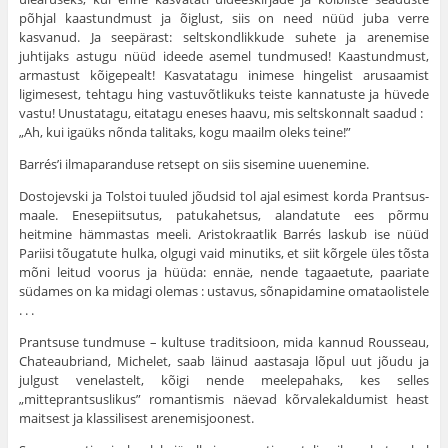
põhjal kaastundmust ja õiglust, siis on need nüüd juba verre
kasvanud. Ja seepärast: seltskondlikkude suhete ja arenemise
juhtijaks astugu nüüd ideede asemel tundmu­sed! Kaastundmust,
armastust kõigepealt! Kasvatatagu inimese hinge­list arusaamist
ligimesest, tehtagu hing vastuvõtlikuks teiste kannatuste ja hüvede
vastu! Unustatagu, eitatagu eneses haavu, mis seltskonnalt saa­dud :
„Ah, kui igaüks nõnda talitaks, kogu maailm oleks teine!”
Barrés’i ilmaparanduse retsept on siis sisemine uuenemine.
Dostojevski ja Tolstoi tuuled jõudsid tol ajal esimest korda Prantsus­
maale. Enesepiitsutus, patukahetsus, alandatute ees põrmu
heitmine hämmastas meeli. Aristokraatlik Barrés laskub ise nüüd
Pariisi tõugatute hulka, olgugi vaid minutiks, et siit kõrgele üles tõsta
mõni leitud voorus ja hüüda: ennäe, nende tagaaetute, paariate
südames on ka midagi ole­mas : ustavus, sõnapidamine omataolistele
. . .
Prantsuse tundmuse – kultuse traditsioon, mida kannud Rousseau,
Chateaubriand, Michelet, saab läinud aastasaja lõpul uut jõudu ja
julgust venelastelt, kõigi nende meelepahaks, kes selles
„mitteprantsuslikus” ro­mantismis näevad kõrvalekaldumist heast
maitsest ja klassilisest arenemis­joonest.