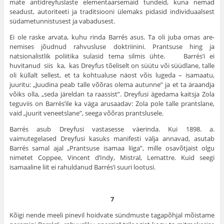
mate antidreyfuslaste elementaarsemaid tundeid, kuna nemad
seadust, autoriteeti ja traditsiooni ülemaks pidasid individuaalsest
südametunnistu­sest ja vabadusest.
Ei ole raske arvata, kuhu rinda Barrés asus. Ta oli juba omas are­
nemises jõudnud rahvusluse doktriinini. Prantsuse hing ja
natsionalistlik poliitika sulasid tema silmis ühte. Barrés’i ei
huvitanud siis ka, kas Dreyfus tõeliselt on süütu või süüdlane, talle
oli küllalt sellest, et ta kohtualuse näost võis lugeda – isamaatu,
juuritu: „Juudina peab talle võõras olema autunne” ja et ta äraandja
võiks olla, „seda järeldan ta raassist”. Dreyfusi ägedama kaitsja Zola
teguviis on Barrés’ile ka väga arusaadav: Zola pole talle prantslane,
vaid „juurit veneetslane”, seega võõras prantslusele.
Barrés asub Dreyfusi vastasesse väerinda. Kui 1898. a.
vaimutegelased Dreyfusi kasuks manifesti välja annavad, asutab
Barrés samal ajal „Prantsuse isamaa liiga”, mille osavõtjaist olgu
nimetet Coppee, Vincent d’Indy, Mistral, Lemattre. Kuid seegi
isamaaline liit ei rahuldanud Barrés’i suuri lootusi.
7
Kõigi nende meeli pinevil hoidvate sündmuste tagapõhjal mõistame