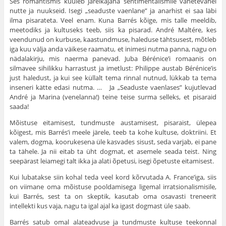
Ses romantismis kuuleb järelkajana sentimentalismile vahetevahel
nutte ja nuukseid. Isegi „seaduste vaenlane” ja anarhist ei saa läbi
ilma pisarateta. Veel enam. Kuna Barrés kõige, mis talle meeldib,
meetodiks ja kultuseks teeb, siis ka pisarad. André Maltére, kes
veendunud on kurbuse, kaastundmuse, haleduse tähtsusest, mõtleb
iga kuu välja anda väikese raamatu, et inimesi nutma panna, nagu on
nädalakirju, mis naerma panevad. Juba Bérénice’i romaanis on
silmavee sihilikku harrastust ja imetlust: Philippe austab Bérénice’is
just haledust, ja kui see küllalt tema rinnal nutnud, lükkab ta tema
inseneri kätte edasi nutma. … Ja „Seaduste vaenlases” kujutlevad
André ja Marina (venelanna!) teine teise surma selleks, et pisaraid
saada!
Mõistuse eitamisest, tundmuste austamisest, pisaraist, ülepea
kõigest, mis Barrés’i meele järele, teeb ta kohe kultuse, doktriini. Et
valem, dogma, koorukesena üle kasvades sisust, seda varjab, ei pane
ta tähele. Ja nii eitab ta üht dogmat, et asemele seada teist. Ning
seepärast leia­megi talt ikka ja alati õpetusi, isegi õpetuste eitamisest.
Kui lubatakse siin kohal teda veel kord kõrvutada A. France’iga, siis
on viimane oma mõistuse pooldamisega ligemal irratsionalismisile,
kui Barrés, sest ta on skeptik, kasutab oma osavasti treneerit
intellekti kus vaja, nagu ta igal ajal ka igast dogmast üle saab.
Barrés satub omal alateadvuse ja tundmuste kultuse teekonnal