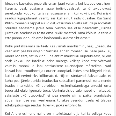
Ideaalne kasvatus peab siis enam juuri valama kui latvade eest hoo­
litsema, peab austama lapse individuaalsust, ta ühtekuuluvust
perekonda, kodukohta ja rahvusesse enam kui kuivi ideid. Kui miski
seadus lugupida­mist väärib, siis küll ainult individuaalne. Kui Saint
Phlin (romaanis l’Appel au Soldat) otsustab abiellu astuda ja soovitab
Sturelile sedasama järele teha, vastab see otse haavatult: „Kuidas
juletakse seaduseks tõsta oma isiklik meetod, oma kõlbus ja teisele
ette panna loobuda oma looloomulikkudest sihtidest?”
Kuhu jõutakse välja sel teel? Kas viimati anarhismini, nagu „Seaduste
vaenlase” pealkiri vihjab ? Vastuse annab romaan ise. Selle peakuju,
Andre Moltere, satub kinni ühe antimilitaristliku kirjatüki eest, hiljem
saab kokku ühe intellektuaalse naisega, kellega koos ette võtavad
vaimlisi rännakuid läbi sotsiaalsete uuendajate mõtteilma. Nad
käivad läbi Proudhon’i ja Fourier’ utoopiad, leides eest kõrgeid ideid,
kuid reali­seerimiseks kõlbmatuid. Hiljem rändavad Saksamaale, et
koha peal järele uurida teadusliku sotsialismi paremusi, kuna nende
teades mark­sistid kõhuprobleemi esilenihutamisega arvasid oma
teooriaid elule ligemale tuua. Uurimisreiside tulemused on eitavad,
sakslaste „kõhuteooriad” ei pea nende silmis paika prantslaste
südamlisemuse ees, veel enam, tullakse veendumusele, et ülepea
ettekirjutusi ega seadusi tuleviku jaoks ei tohi olla.
Kui Andre esimene naine on intellektuaalne ja kui ta sellega koos