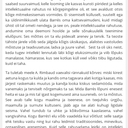
saalsed suurvaimud, kelle looming üle kasvas kunsti piiridest ja kelles
intellektuaalne rahutus nii kõrgepingeline oli, et see avaldust otsis
kõige mitmekesisemais vormides. Ei sisemiselt külluselt, suuteilt ega
ka üld­inimlikkuselt ulata Barrés oma kaitsevaimudeni, kuid midagi
ühist oli tal ometi nendega, ja see on, peale intellektuaalse rahutuse,
andumine oma deemoni hoolde ja selle sõnakuulelik teenimine
elulõpuni. Ses mõttes on ta elu pidevalt arenev ja tervik. Ta teoste
tähiste järele võib seda jäl­gida kõigis üksikasjus, alalistes vastoludes
mõistuse ja teadvusetuse, ladva ja juure vahel. Sest ta oli üks neist,
keda tugev intellekt lennutab läbi kõigi eluküsimuste ja viib lõpuks
manalasse, hämarasse, kus see kotkas küll veel võiks tiibu liigutada,
kuid ei taha.
Ta tuletab meele A. Rimbaud vaevalisi rännakuid kõrves: miski kirest
aetuna kogus ta kulda ja kandis oma tagavara alati kotiga kaasas, mis
järjest raskemaks muutus ja kandja looka kiskus sedamööda, mida
vanemaks ja terviselt nõrgemaks ta sai. Mida Barrés lõpuni enesest
heita ei saa ja mis tal igast kogemusest aina suureneb, on ta mõistus.
See avab talle kogu maailma ja iseenese, on teejuhiks ürgjõu,
maamulla ja surnute kultuseni, jääb aga ise alati kuhugi ligidale
seisma. Vahel tundub ta uhke ja kõikvõimsa kaaslasena, vahel
vangivahina. Kogu Barrés’i elu võib vaadelda kui võitlust selle saatja
ehk teisiku vastu ning kui rahu leidmist traditsioonides, minevikus,
orgaanilises arenemises. Kuid selle rahusadama leidki on intellekti