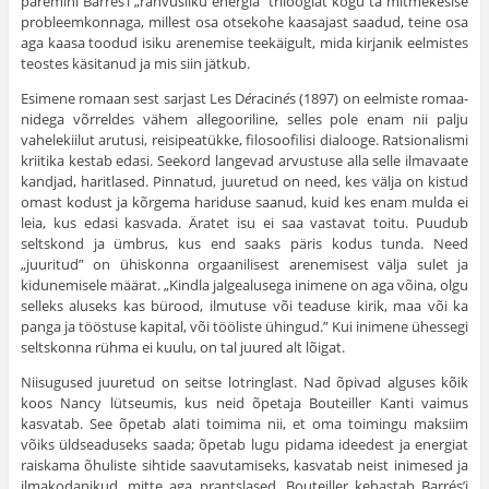
pare­mini Barrés’i „rahvusliku energia” triloogiat kogu ta mitmekesise
probleemkonnaga, millest osa otsekohe kaasajast saadud, teine osa
aga kaasa toodud isiku arenemise teekäigult, mida kirjanik eelmistes
teostes käsitanud ja mis siin jätkub.
Esimene romaan sest sarjast Les D
é
racin
é
s (1897) on eelmiste romaa­
nidega võrreldes vähem allegooriline, selles pole enam nii palju
vahelekiilut arutusi, reisipeatükke, filosoofilisi dialooge. Ratsionalismi
kriitika kestab edasi. Seekord langevad arvustuse alla selle ilmavaate
kandjad, haritlased. Pinnatud, juuretud on need, kes välja on kistud
omast kodust ja kõrgema hariduse saanud, kuid kes enam mulda ei
leia, kus edasi kas­vada. Äratet isu ei saa vastavat toitu. Puudub
seltskond ja ümbrus, kus end saaks päris kodus tunda. Need
„juuritud” on ühiskonna orgaanilisest arenemisest välja sulet ja
kidunemisele määrat. „Kindla jalgealu­sega inimene on aga võina, olgu
selleks aluseks kas bürood, ilmutuse või teaduse kirik, maa või ka
panga ja tööstuse kapital, või tööliste ühingud.” Kui inimene ühessegi
seltskonna rühma ei kuulu, on tal juured alt lõigat.
Niisugused juuretud on seitse lotringlast. Nad õpivad alguses kõik
koos Nancy lütseumis, kus neid õpetaja Bouteiller Kanti vaimus
kasvatab. See õpetab alati toimima nii, et oma toimingu maksiim
võiks üldseaduseks saada; õpetab lugu pidama ideedest ja energiat
raiskama õhuliste sihtide saavutamiseks, kasvatab neist inimesed ja
ilmakodanikud, mitte aga prants­lased. Bouteiller kehastab Barrés’i