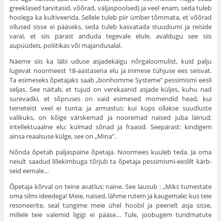
greeklased tar­vitasid, võõrad, väljaspoolsed) ja veel enam, seda tuleb
hoolega ka kulti­veerida. Sellele tuleb piir ümber tõmmata, et võõrad
ollused sisse ei pääseks, seda tuleb kasvatada stuudiumi ja reiside
varal, et siis pärast anduda tegevale elule, avaldugu see siis
aupüüdeis, poliitikas või majan­dusalal.
Näeme siis ka läbi uduse asjadekäigu nõrgaloomulist, kuid palju
lugevat noormeest 18-aastasena elu ja inimese tühjuse ees seisvat.
Ta esimeseks õpetajaks saab „bonhomme Systeme” pessimismi eesli
seljas. See näitab, et tujud on verekaanid asjade küljes, kuhu nad
surevadki, et sõpruses on vaid esimesed momendid head, kui
teineteist veel ei tunta; ja armastus: kui küps ollakse suudluste
valikuks, on kõige värskemad ja nooremad naised juba läinud;
intellektuaalne elu: külmad sõnad ja fraasid. Seepärast: kindigem
ainsa reaalsuse külge, see on „Mina”.
Nõnda õpetab paljaspäine õpetaja. Noormees kuuleb teda. Ja oma
neiult saadud lillekimbuga tõrjub ta õpetaja pessimismi-eeslilt kärb­
seid eemale…
Õpetaja kõrval on teine avatlus: naine. See lausub : „Miks tumes­tate
oma silmi ideedega! Meie, naised, lähme rutem ja kaugemale; kus teie
resoneerite, seal tungime meie ühel hoobil ja peenelt asja sisse,
millele teie valemid ligigi ei pääse… Tule, joobugem tundmatute