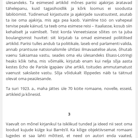
ülesandeks. Ta esimesed artiklid mõnes pariisi ajakirjas äratavad
tähele­panu, kuid tagasihoidlik ja kõrk loomus ei soodusta
läbilöömist. Tüdinenud kirjastuste ja ajakirjade suvatsustest, asutab
ta ise oma ajakirja, mis aga pea kaob. Vaimline töö on vahepeal
tervise peale käinud, ta teeb oma esimese reisi – Itaaliasse, kosub siin
kehaliselt ja vaimliselt. Teist korda Veneetsiasse sõites on ta juba
boulangismist huvitet: siit kirjutab ta omad esimesed poliitilised
artiklid. Pariisi tulles andub ta poliitikale, laseb end parlamenti valida,
annab prantsuse natsionalismile ühtlasi ilma­vaatelise aluse, õhutab
vaenu Saksamaa vastu, seades oma elu ülesandeks Elsass-Lotringi
heaks kõik teha, mis võimalik, kirjutab enam kui nelja sõja aasta
kestes Echo de Parisle igapäev ühe artikli, toitudes ammu­tamatust
vaenust sakslaste vastu. Sõja võidukalt lõppedes näib ta täitnud
olevat oma peaülesande.
Ta suri 1923. a., maha jättes üle 70 köite romaane, novelle, esseid,
artikleid ja kõnesid.
3
Vaevalt on mõnel kirjanikul ta isiklikud tunded ja ideed nii seot oma
loodud kujude külge kui Barrés’il. Ka kõige objektiivsemat romaani
lugedes ei saa lahti mõttest, et need on autori enda vaated,