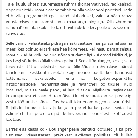
Ta ei kuulu ühtegi suuremasse rühma (konservatiivsed, radikaalsed,
opportunistid), rahvuslasena tahab ta olla väljaspool parteisid. Teda
ei huvita programmid ega uuenduslubadused, vaid ta näeb rahva
edustamises kooselamist oma maanurga hingega. Olla „homme
national” on juba kõik. Teda ei huvita ükski idee, peale ühe, see on –
rahvuslus.
Selle vaimu kehastajaks pidi aga miski saatuse mängu sunnil saama
mees, kes polnud ei tark ega hea kõnemees, kel, nagu pärast selgus,
rahvuslikud huvidki polnud nõnda südame ligi kui omad isiklikud, ja
kes isegi sõdurina küllalt vahva polnud. See oli Boulanger, kes liigsete
tera­vuste tõttu sakslaste vastu ülimäärase rahvusluse pärast
tähelepanu kesk­kohta asetati kõigi nende poolt, kes haudusid
kättemaksu sakslastele. Tema sai külgetõmbepunktiks
natsionalistidele, monarhistidele ja revanche’i poliitikuile. Kuid
lootused, mis ta peale pandi, ei läinud täide. Riigi­korra vägivaldset
kukutajat tast ei saanud. Ta mõisteti kinni raharaiskamise ja vabriigi
vastu töötamise pärast. Tas hakati ikka enam nägema avantüristi.
Rojalistid loobusid tast, ja kogu ta partei kadus pärast seda, kui
valimistel ta poolehoidjad kolmveerandi endistest kohtadest
kaotasid.
Barrés elas kaasa kõik Boulanger peale pandud lootused ja ka pet­
tumused. Viieaastasest praktikast aktiivses poliitikas oli küllalt