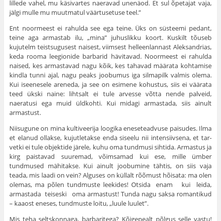
lillede vahel, mu käsivartes naeravad unenäod. Et sul õpetajat vaja,
jälgi mulle mu muutmatul väärtusetuse teel.”
Ent noormeest ei rahulda see ega teine. Üks on süsteemi pedant,
teine aga armastab ilu, „mina” juhuslikku koort. Kuskilt tõuseb
kujutelm teistsugusest naisest, viimsest helleenlannast Aleksandrias,
keda rooma leegionide barbarid hävitavad. Noormeest ei rahulda
naised, kes armas­tavad nagu kõik, kes tahavad määrata kohtamise
kindla tunni ajal, nagu peaks joobumus iga silmapilk valmis olema.
Kui iseenesele areneda, ja see on esimene kohustus, siis ei väärata
teed ükski naine: lihtsalt ei tule arvesse võtta nende palveid,
naeratusi ega muid üldkohti. Kui midagi armastada, siis ainult
armastust.
Niisugune on mina kultiveerija loogika eneseteadvuse paisudes. Ilma
et elanud ollakse, kujutletakse enda siseelu nii intensiivsena, et tar­
vetki ei tule objektide järele, kuhu oma tundmusi sihtida. Armastus ja
kirg paistavad suuremad, võimsamad kui ese, mille ümber
tundmused mähitakse. Kui ainult joobumine tähtis, on siis vaja
teada, mis laadi on vein? Alguses on küllalt rõõmust hõisata: ma olen
olemas, ma põlen tundmuste leekides! Otsida enam kui leida,
armastada teiseski oma armastust! Tunda nagu saksa romantikud
– kaaost eneses, tundmuste loitu, „luule luulet”.
Mis teha seltskonnaga, barbaritega? Kõigepealt põlgus selle vastu!