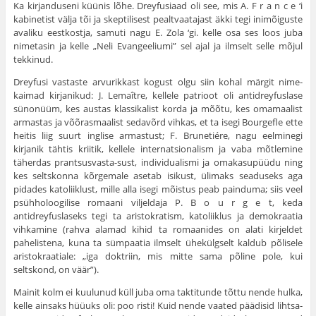
Ka kirjanduseni küünis lõhe. Dreyfusiaad oli see, mis A. F r a n c e ‘i
kabinetist välja tõi ja skeptilisest pealtvaatajast äkki tegi inimõiguste
ava­liku eestkostja, samuti nagu E. Zola ‘gi. kelle osa ses loos juba
nime­tasin ja kelle „Neli Evangeeliumi” sel ajal ja ilmselt selle mõjul
tekkinud.
Dreyfusi vastaste arvurikkast kogust olgu siin kohal märgit nime­
kaimad kirjanikud: J. Lemaître, kellele patrioot oli antidreyfuslase
sünonüüm, kes austas klassikalist korda ja mõõtu, kes omamaalist
armastas ja võõrasmaalist sedavõrd vihkas, et ta isegi Bourgefle ette
heitis liig suurt inglise armastust; F. Brunetiére, nagu eelminegi
kirjanik tähtis kriitik, kellele internatsionalism ja vaba mõtlemine
täherdas prantsusvasta-sust, individualismi ja omakasupüüdu ning
kes seltskonna kõrgemale asetab isikust, ülimaks seaduseks aga
pidades katoliiklust, mille alla isegi mõistus peab painduma; siis veel
psühholoogilise romaani viljeldaja Ρ. Β ο u r g e t, keda
antidreyfuslaseks tegi ta aristokratism, katoliiklus ja demokraatia
vihkamine (rahva alamad kihid ta romaanides on alati kirjeldet
pahelistena, kuna ta sümpaatia ilmselt ühekülgselt kaldub põlisele
aristokraatiale: „iga doktriin, mis mitte sama põline pole, kui
seltskond, on väär”).
Mainit kolm ei kuulunud küll juba oma taktitunde tõttu nende hulka,
kelle ainsaks hüüuks oli: poo risti! Kuid nende vaated päädisid lihtsa­