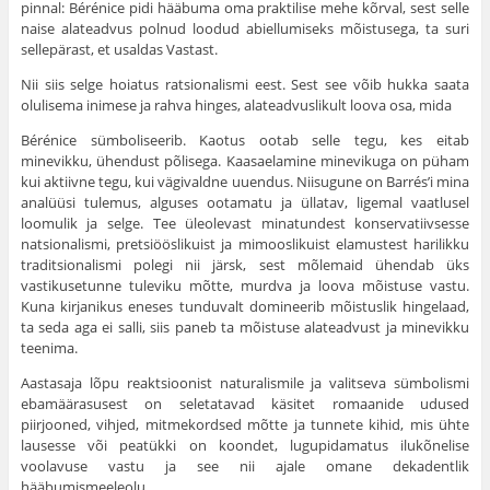
pinnal: Bérénice pidi hääbuma oma praktilise mehe kõrval, sest selle
naise alateadvus polnud loodud abiellumiseks mõistusega, ta suri
selle­pärast, et usaldas Vastast.
Nii siis selge hoiatus ratsionalismi eest. Sest see võib hukka saata
olulisema inimese ja rahva hinges, alateadvuslikult loova osa, mida
Bérénice sümboliseerib. Kaotus ootab selle tegu, kes eitab
minevikku, ühendust põlisega. Kaasaelamine minevikuga on püham
kui aktiivne tegu, kui vägivaldne uuendus. Niisugune on Barrés’i mina
analüüsi tulemus, alguses ootamatu ja üllatav, ligemal vaatlusel
loomulik ja selge. Tee üleole­vast minatundest konservatiivsesse
natsionalismi, pretsiööslikuist ja mimooslikuist elamustest harilikku
traditsionalismi polegi nii järsk, sest mõle­maid ühendab üks
vastikusetunne tuleviku mõtte, murdva ja loova mõis­tuse vastu.
Kuna kirjanikus eneses tunduvalt domineerib mõistuslik hingelaad,
ta seda aga ei salli, siis paneb ta mõistuse alateadvust ja mine­vikku
teenima.
Aastasaja lõpu reaktsioonist naturalismile ja valitseva sümbolismi
ebamäärasusest on seletatavad käsitet romaanide udused
piirjooned, vihjed, mitmekordsed mõtte ja tunnete kihid, mis ühte
lausesse või peatükki on koondet, lugupidamatus ilukõnelise
voolavuse vastu ja see nii ajale omane dekadentlik
hääbumismeeleolu.