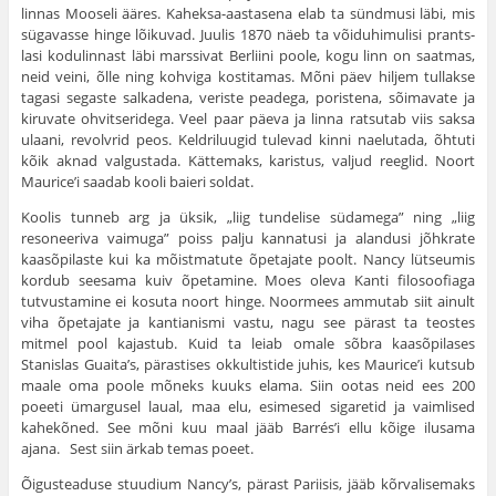
linnas Mooseli ääres. Kaheksa-aastasena elab ta sündmusi läbi, mis
sügavasse hinge lõikuvad. Juulis 1870 näeb ta võiduhimulisi prants­
lasi kodulinnast läbi marssivat Berliini poole, kogu linn on saatmas,
neid veini, õlle ning kohviga kostitamas. Mõni päev hiljem tullakse
tagasi segaste salkadena, veriste peadega, poristena, sõimavate ja
kiruvate ohvit­seridega. Veel paar päeva ja linna ratsutab viis saksa
ulaani, revolvrid peos. Keldriluugid tulevad kinni naelutada, õhtuti
kõik aknad valgustada. Kätte­maks, karistus, valjud reeglid. Noort
Maurice’i saadab kooli baieri soldat.
Koolis tunneb arg ja üksik, „liig tundelise südamega” ning „liig
resoneeriva vaimuga” poiss palju kannatusi ja alandusi jõhkrate
kaasõpi­laste kui ka mõistmatute õpetajate poolt. Nancy lütseumis
kordub see­sama kuiv õpetamine. Moes oleva Kanti filosoofiaga
tutvustamine ei kosuta noort hinge. Noormees ammutab siit ainult
viha õpetajate ja kantianismi vastu, nagu see pärast ta teostes
mitmel pool kajastub. Kuid ta leiab omale sõbra kaasõpilases
Stanislas Guaita’s, pärastises okkultistide juhis, kes Maurice’i kutsub
maale oma poole mõneks kuuks elama. Siin ootas neid ees 200
poeeti ümargusel laual, maa elu, esimesed siga­retid ja vaimlised
kahekõned. See mõni kuu maal jääb Barrés’i ellu kõige ilusama
ajana. Sest siin ärkab temas poeet.
Õigusteaduse stuudium Nancy’s, pärast Pariisis, jääb kõrvalisemaks