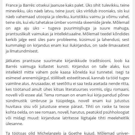
France ja Barrés: otsekui Jaanuse kaks palet. Üks sihit tulevikku, teine
minevikku, üks näeb latvu, teine juuri; üks virildub irooniaks, siis kui
näeb vahemaad utoopia ja oleviku, kuristikku vaimu ja võimu vahel,
teine siis, kui elu tahetakse ümber vormida skeemide järele. Mõlemail
on aga aju üks – tugeva puurimisjõuga ja suure mahuga,
prantsuslikult vaimukas ja intellektuaalne. Mõlemail teedel kõndides
kerkib jalge eest üles parv probleeme, küsimusi ja lahendusi, sest
kummalegi on kirjandus enam kui ilukirjandus, on sade ilmavaatest
ja ilmatundmisest.
Jätkates prantsuse suurimate kirjanikkude traditsiooni, loob ka
Barrés vaimuga küllastet kunsti. Kirjandus on talle alaks, kus
intellektil mitte vähem pole kaasa kõnelda kui tunnetel. Isegi ta
esimesel arenemisjärgul, stiililiselt esteetitseval, kannab ta töid tugev
vaimline alus. Arusaadav, et seetõttu ei saa teda asetada nende ritta,
kes töötanud ainult ühes kitsas literatuurses vormis, olgu romaani,
novelli või essee alal. Tema romaan on enam kui kirja pandud põnev
sündmustik ümbruse ja tüüpidega, novell enam kui jutustus
huvitava sisu või jutustuse enese pärast. Tihti on raske ta teose
kohta öelda, on see romaan, novell, harutus, peatükid psühholoogiat
või midagi muud: kirjanduse latritesse liigitajale tihti meele­heitlik
ülesanne.
Ta töötoas olid Michelangelo ja Goethe kujud. Mõlemad univer­