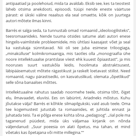
antipaatiad ja poolehoiud, mida ta avaldab. Eksib see, kes ta teostest
läheb otsima anekdooti, episoodi, tüüpi nende eneste väärtuse
pärast: ei ükski väline reaalsus ela seal omaette, kõik on juurtega
autori mõtete ilmas kinni.
Barrés ei salga seda, ta tunnustab omad romaanid „ideoloogilisteks”,
teesromaanideks. Nende tuuma otsides satume alati autori enese
hingelis-vaimlistele probleemidele, mis ühtlasi kaasajast võet ja seal
ka vastu­kaja sünnitavad. Nii oli see juba esimese triloogiaga,
„minakülluse” kolmikromaaniga, mis taotles olla „monograafia ühe
noore intellektuaalse prantslase viiest ehk kuuest õpiaastast”, ja mis
nooruses suurt vastukõla leidis, hoolimata abstraktsusest,
läbipääsematust mõtete rägastikust ja ras­kelt loetavast stiilist. Need
romaanid, nagu pärastisedki, on kasvatus­likud, olemata „õpetlikud”
selle sõna banaalses mõttes.
Intellektuaalne rahutus saadab noormehe teele, otsima tõtt, õiget
elu, ilmavaadet, eluviisi. Ees on labürint, Ariadneks mõistus. Kuhu
jõutakse välja? Barrés ei kõhkle silmapilgukski, vaid asub teele. Oma
tee kogemustest jutustab ta romaanides, et juhtida ennast ja
juhatada teisi. Ta ei põlga enese kohta sõna „pedagoog”. „Iial pole ma
taganenud püüdest, mida üks väljamaa kirjanik on nõnda
väljendanud: „Suur poeesia on alati õpetus, ma tahan, et mind
võetaks kas õpetajana või mitte millegina.””