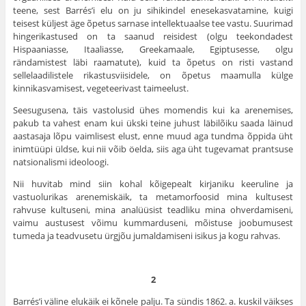
teene, sest Barrés’i elu on ju sihikindel enesekasvatamine, kuigi
teisest küljest äge õpetus sarnase intellektuaalse tee vastu. Suurimad
hingerikastused on ta saanud reisidest (olgu tee­kondadest
Hispaaniasse, Itaaliasse, Greekamaale, Egiptusesse, olgu
rändamistest läbi raamatute), kuid ta õpetus on risti vastand
sellelaadilistele rikastusviisidele, on õpetus maamulla külge
kinnikasvamisest, vegeteerivast taimeelust.
Seesugusena, täis vastolusid ühes momendis kui ka arenemises,
pakub ta vahest enam kui ükski teine juhust läbilõiku saada läinud
aasta­saja lõpu vaimlisest elust, enne muud aga tundma õppida üht
inimtüüpi üldse, kui nii võib öelda, siis aga üht tugevamat prantsuse
natsionalismi ideoloogi.
Nii huvitab mind siin kohal kõigepealt kirjaniku keeruline ja
vastuolurikas arenemiskäik, ta metamorfoosid mina kultusest
rahvuse kultuseni, mina analüüsist teadliku mina ohverdamiseni,
vaimu austusest võimu kummarduseni, mõistuse joobumusest
tumeda ja teadvusetu ürgjõu jumalda­miseni isikus ja kogu rahvas.
2
Barrés’i väline elukäik ei kõnele palju. Ta sündis 1862. a. kuskil väikses