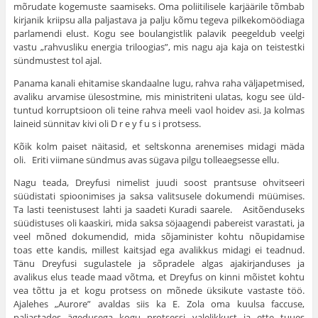
mõrudate kogemuste saamiseks. Oma poliitilisele karjäärile tõmbab
kirjanik kriipsu alla paljastava ja palju kõmu tegeva pilkekomöödiaga
parlamendi elust. Kogu see boulangistlik palavik peegeldub veelgi
vastu „rahvusliku energia triloogias”, mis nagu aja kaja on teistestki
sündmustest tol ajal.
Panama kanali ehitamise skandaalne lugu, rahva raha väljapetmised,
avaliku arvamise ülesostmine, mis ministriteni ulatas, kogu see üld­
tuntud korruptsioon oli teine rahva meeli vaol hoidev asi. Ja kolmas
laineid sünnitav kivi oli D r e y f u s i protsess.
Kõik kolm paiset näitasid, et seltskonna arenemises midagi mäda
oli. Eriti viimane sündmus avas sügava pilgu tolleaegsesse ellu.
Nagu teada, Dreyfusi nimelist juudi soost prantsuse ohvitseeri
süüdis­tati spioonimises ja saksa valitsusele dokumendi müümises.
Ta lasti tee­nistusest lahti ja saadeti Kuradi saarele. Asitõenduseks
süüdistuses oli kaaskiri, mida saksa söjaagendi pabereist varastati, ja
veel mõned doku­mendid, mida sõjaminister kohtu nõupidamise
toas ette kandis, millest kaitsjad ega avalikkus midagi ei teadnud.
Tänu Dreyfusi sugulastele ja sõpradele algas ajakirjanduses ja
avalikus elus teade maad võtma, et Dreyfus on kinni mõistet kohtu
vea tõttu ja et kogu protsess on mõnede üksikute vastaste töö.
Ajalehes „Aurore” avaldas siis ka E. Zola oma kuulsa faccuse,
paljastades ägedusega kogu protsessi valelikkust ja ette tuues