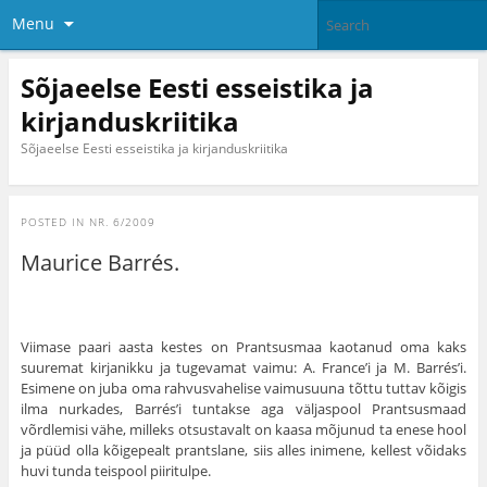
Menu
Sõjaeelse Eesti esseistika ja
kirjanduskriitika
Sõjaeelse Eesti esseistika ja kirjanduskriitika
POSTED IN
NR. 6/2009
Maurice Barrés.
Viimase paari aasta kestes on Prantsusmaa kaotanud oma kaks
suuremat kirjanikku ja tugevamat vaimu: A. France’i ja M. Barrés’i.
Esimene on juba oma rahvusvahelise vaimusuuna tõttu tuttav kõigis
ilma nurkades, Barrés’i tuntakse aga väljaspool Prantsusmaad
võrdlemisi vähe, milleks otsustavalt on kaasa mõjunud ta enese hool
ja püüd olla kõigepealt prantslane, siis alles inimene, kellest võidaks
huvi tunda teispool piiritulpe.