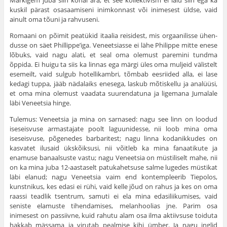
Märkigem juba siin kohal ära, et see kollektivism ei laiu siin ega ka
kuskil pärast osasaamiseni inimkonnast või inimesest üldse, vaid
ainult oma tõuni ja rahvuseni.
Romaani on põimit peatükid itaalia reisidest, mis orgaanilisse ühen­
dusse on säet Phillippe’iga. Veneetsiasse ei lähe Philippe mitte enese
lõbuks, vaid nagu alati, et seal oma olemust paremini tundma
õppida. Ei huigu ta siis ka linnas ega märgi üles oma muljeid välistelt
esemeilt, vaid sulgub hotellikambri, tõmbab eesriided alla, ei lase
kedagi tuppa, jääb nädalaiks enesega, laskub mõtiskellu ja analüüsi,
et oma mina ole­must vaadata suurendatuna ja ligemana Jumalale
läbi Veneetsia hinge.
Tulemus: Veneetsia ja mina on sarnased: nagu see linn on loodud
iseseisvuse armastajate poolt laguunidesse, nii loob mina oma
iseseisvuse, põgenedes barbaritest; nagu linna kodanikkudes on
kasvatet ilusaid ükskõiksusi, nii võitleb ka mina fanaatikute ja
enamuse banaalsuste vastu; nagu Veneetsia on müstiliselt mahe, nii
on ka mina juba 12-aastaselt patukahetsuse salme lugedes müstikat
läbi elanud; nagu Veneetsia vaim end kontempleerib Tiepolos,
kunstnikus, kes edasi ei rühi, vaid kelle jõud on rahus ja kes on oma
raassi teadlik tsentrum, samuti ei ela mina edasiliikumises, vaid
seniste elamuste tihendamises, melanhoolias jne. Parim osa
inimesest on passiivne, kuid rahutu alam osa ilma aktiivsuse toiduta
hakkab mässama ja virutab pealmise kihi ümber. Ja nagu inglid