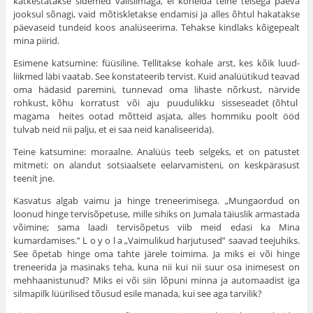
katkestatakse sidemed välisilmaga, ei kõnelda teine teisega päeva
jooksul sõnagi, vaid mõtiskletakse endamisi ja alles õhtul hakatakse
päevaseid tundeid koos analüseerima. Tehakse kindlaks kõigepealt
mina piirid.
Esimene katsumine: füüsiline. Tellitakse kohale arst, kes kõik luud-
liikmed läbi vaatab. See konstateerib tervist. Kuid analüütikud teavad
oma hädasid paremini, tunnevad oma lihaste nõrkust, närvide
rohkust, kõhu korratust või aju puudulikku sisseseadet (õhtul
magama heites ootad mõtteid asjata, alles hommiku poolt ööd
tulvab neid nii palju, et ei saa neid kanaliseerida).
Teine katsumine: moraalne. Analüüs teeb selgeks, et on patustet
mitmeti: on alandut sotsiaalsete eelarvamisteni, on keskpärasust
teenit jne.
Kasvatus algab vaimu ja hinge treneerimisega. „Mungaordud on
loonud hinge tervisõpetuse, mille sihiks on Jumala täiuslik armastada
võimine; sama laadi tervisõpetus viib meid edasi ka Mina
kumardamises.” L ο y ο l a „Vaimulikud harjutused” saavad teejuhiks.
See õpetab hinge oma tahte järele toimima. Ja miks ei või hinge
treneerida ja masinaks teha, kuna nii kui nii suur osa inimesest on
mehhaanistunud? Miks ei või siin lõpuni minna ja automaadist iga
silmapilk lüürilised tõusud esile manada, kui see aga tarvilik?