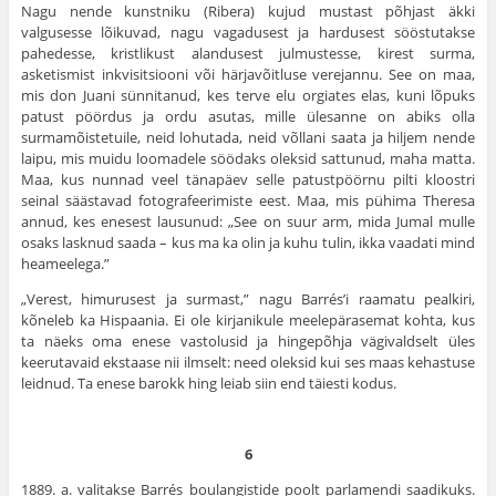
Nagu nende kunstniku (Ribera) kujud mustast põhjast äkki
valgusesse lõikuvad, nagu vagadusest ja hardusest sööstutakse
pahedesse, kristlikust alandusest julmustesse, kirest surma,
asketismist inkvisitsiooni või härja­võitluse verejannu. See on maa,
mis don Juani sünnitanud, kes terve elu orgiates elas, kuni lõpuks
patust pöördus ja ordu asutas, mille ülesanne on abiks olla
surmamõistetuile, neid lohutada, neid võllani saata ja hiljem nende
laipu, mis muidu loomadele söödaks oleksid sattunud, maha matta.
Maa, kus nunnad veel tänapäev selle patustpöörnu pilti kloostri
seinal säästavad fotografeerimiste eest. Maa, mis pühima Theresa
annud, kes enesest lausunud: „See on suur arm, mida Jumal mulle
osaks lasknud saada – kus ma ka olin ja kuhu tulin, ikka vaadati mind
heameelega.”
„Verest, himurusest ja surmast,” nagu Barrés’i raamatu pealkiri,
kõneleb ka Hispaania. Ei ole kirjanikule meelepärasemat kohta, kus
ta näeks oma enese vastolusid ja hingepõhja vägivaldselt üles
keerutavaid ekstaase nii ilmselt: need oleksid kui ses maas kehastuse
leidnud. Ta enese barokk hing leiab siin end täiesti kodus.
6
1889. a. valitakse Barrés boulangistide poolt parlamendi saadikuks.