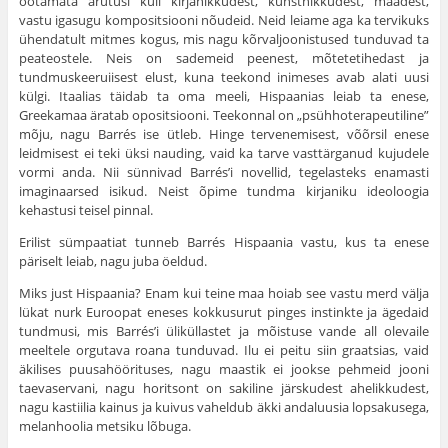
ootamata arutusi küll kirjanikkudest, kunstnikkudest, maadest,
vastu igasugu kompositsiooni nõudeid. Neid leiame aga ka tervikuks
ühendatult mitmes kogus, mis nagu kõrvaljoonistused tunduvad ta
peateostele. Neis on sademeid peenest, mõtetetihedast ja
tundmuskeeruiisest elust, kuna teekond inimeses avab alati uusi
külgi. Itaalias täidab ta oma meeli, Hispaanias leiab ta enese,
Greekamaa äratab opositsiooni. Teekonnal on „psühhoterapeutiline”
mõju, nagu Barrés ise ütleb. Hinge tervenemisest, võõrsil enese
leidmisest ei teki üksi nauding, vaid ka tarve vasttärganud kujudele
vormi anda. Nii sünnivad Barrés’i novellid, tegelasteks enamasti
imaginaarsed isikud. Neist õpime tundma kirjaniku ideoloogia
kehastusi teisel pinnal.
Erilist sümpaatiat tunneb Barrés Hispaania vastu, kus ta enese
päriselt leiab, nagu juba öeldud.
Miks just Hispaania? Enam kui teine maa hoiab see vastu merd välja
lükat nurk Euroopat eneses kokkusurut pinges instinkte ja ägedaid
tundmusi, mis Barrés’i üliküllastet ja mõistuse vande all olevaile
meeltele orgutava roana tunduvad. Ilu ei peitu siin graatsias, vaid
äkilises puusahöörituses, nagu maastik ei jookse pehmeid jooni
taevaservani, nagu horitsont on sakiline järskudest ahelikkudest,
nagu kastiilia kainus ja kuivus vaheldub äkki andaluusia lopsakusega,
melanhoolia metsiku lõbuga.