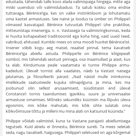
edustada, tä­hendab talle koos elada valimispaiga hingega, mitte aga
miski uuendusi või valimislubadusi. Ta satub kokku oma endise
tuttavaga, Bérénice’iga, kes on väike instinktiloom ja lohutamatu
oma kaotet armastuses. See naine ja loodus ta ümber on Philippe’i
viimased kasvatajad. Bérénice tutvustab Philippe’i ühe praktilise,
mitteunistaja inseneriga, n. n. Vastasega ta valimisringkonnas, keda
ei huvita kohapealsed traditsioonid ega koha hing, vaid uued teed,
vabrikud, ehitused. Kumbki mees on oma moodi huvitet Bérénice’ist.
Insener viibib kogu aeg maisel, reaalsel pin­nal, tema kavatseb
Bérénice’iga abiellu astuda. Philippe’ile on Bérénice kõigepealt
sümbol, mis tähendab seotust pinnaga, osa maamullast ja aiast, kus
ta elab. Kiindumuse peale vaatamata ei tunne Philippe armu­
kadedust. Ülevalt tornist alla vaadates, näeb ta Vastast naisega
jaluta­mas, ja filosofeerib pärast: „Nad näisid mulle inimkonna
imelikkude saatusteede kujuka silmapilguna. Ja mina, kes ma
joobunud olin sellest arusaamisest, süüdistasin end üleval
Constance’i tornis taandumises iga­vikku, suure ja universaalse
armastuse omamises. Mõneks sekundiks küünisin ma lõpuks üleva
egoismini, mis kõike mahutab, mis kõik ühte sulatab oma
kõikvõimsuse tõttu ja milleni mu mina alati on katsunud küünida.”
Philippe võidab valimistel, kuna ta Vastane parajasti abiellumisega
tegutseb. Kuid abielu ei õnnestu, Bérénice sureb. Ta mees seletab
seda, nagu tavaliselt, haigusega. Philippe’i seletused on aga kõrgemal