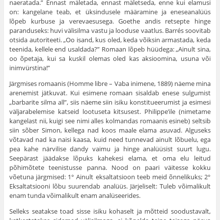
naera­tada.” Ennast mäletada, ennast mäletseda, enne kui elamusi
on: kange­lane teab, et üksindusele määramine ja eneseanalüüs
lõpeb kurbuse ja verevaesusega. Goethe andis retsepte hinge
paranduseks: huvi välisilma vastu ja looduse vaatlus. Barrés soovitab
otsida autoriteeti. „Oo isand, kus oled, keda võiksin armastada, keda
teenida, kellele end usaldada?” Romaan lõpeb hüüdega: „Ainult sina,
oo õpetaja, kui sa kuskil olemas oled kas aksioomina, usuna või
inimvürstina!”
Järgmises romaanis (Homme libre – Vaba inimene, 1889) näeme mina
arenemist jätkuvat. Kui esimene romaan sisaldab enese sulgumist
„barbarite silma all”, siis näeme siin isiku konstitueerumist ja esimesi
väljarabelemise katseid lootuseta kitsusest. Philippe’ile (nimetame
kange­last nii, kuigi see nimi alles kolmandas romaanis esineb) seltsib
siin sõber Simon, kellega nad koos maale elama asuvad. Alguseks
võtavad nad ka naisi kaasa, kuid need tunnevad ainult lõbuelu, ega
pea kahe närvilise dandy vaimu ja hinge analüüsist suurt lugu.
Seepärast jäädakse lõpuks kahekesi elama, et oma elu leitud
põhimõtete teenistusse panna. Nood on paari väitesse kokku
võetuna järgmised: 1° Ainult eksaltatsioon teeb meid õnnelikuks; 2°
Eksaltatsiooni lõbu suurendab analüüs. Järjeliselt: Tuleb võimalikult
enam tunda võimalikult enam analüseerides.
Selleks seatakse toad sisse isiku kohaselt ja mõtteid soodustavalt,