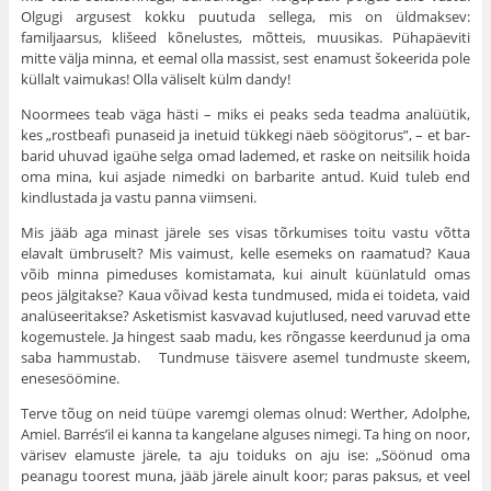
Olgugi argusest kokku puutuda sellega, mis on üldmaksev:
familjaarsus, klišeed kõnelustes, mõtteis, muusikas. Pühapäeviti
mitte välja minna, et eemal olla massist, sest enamust šokeerida pole
küllalt vaimukas! Olla väliselt külm dandy!
Noormees teab väga hästi – miks ei peaks seda teadma analüütik,
kes „rostbeafi punaseid ja inetuid tükkegi näeb söögitorus”, – et bar­
barid uhuvad igaühe selga omad lademed, et raske on neitsilik hoida
oma mina, kui asjade nimedki on barbarite antud. Kuid tuleb end
kind­lustada ja vastu panna viimseni.
Mis jääb aga minast järele ses visas tõrkumises toitu vastu võtta
elavalt ümbruselt? Mis vaimust, kelle esemeks on raamatud? Kaua
võib minna pimeduses komistamata, kui ainult küünlatuld omas
peos jälgitakse? Kaua võivad kesta tundmused, mida ei toideta, vaid
analüseeritakse? Asketismist kasvavad kujutlused, need varuvad ette
koge­mustele. Ja hingest saab madu, kes rõngasse keerdunud ja oma
saba hammustab. Tundmuse täisvere asemel tundmuste skeem,
enesesöömine.
Terve tõug on neid tüüpe varemgi olemas olnud: Werther, Adolphe,
Amiel. Barrés’il ei kanna ta kangelane alguses nimegi. Ta hing on noor,
värisev elamuste järele, ta aju toiduks on aju ise: „Söönud oma
peanagu toorest muna, jääb järele ainult koor; paras paksus, et veel