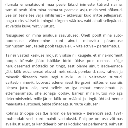
(Jumala emanatsioon) maa peale läksid inimeste tütreid naima,
samuti peab ülim mina naima vulgaarseid asju, mida seni põlanud.
See on teine tee välja nihilismist – aktiivsus; kuid mitte sellepärast,
nagu oleks välisel toi­mingul kõrgem väärtus, vaid ainult sellepärast,
et vältida kuivumist, viljatust.
Niisugused on mina analüüsi saavutused. Ühelt poolt mina auto­
noomsuse vähenemine kuni ainult mineviku päranduse
tunnustamiseni, tei­selt poolt tegeva elu – vita activa – paratamatus.
Taine’i vaated keskuse mõjust viiakse nii kaugele, et mina-moment
hoopis kõrvale jääb: isiklikke ideid üldse pole olemas, kõige
haruldase­mad mõttedki on tingit, sest oleme ainult isade-emade
jätk, kõik esi­vanemad elavad meis edasi, perekond, rass, rahvus ja
minevik dikteerib meie isegi tuleviku laulu. Valitsevad surnud,
valitseb minevik. Loovast edenemisest Bergsoni mõttes ei saa siis
ülepea juttu olla, sest sellele on iga minut enneolematu ja
ettemääramatu, ühe sõnaga loodav. Barrés’i mina kultus viib aga
determinismini, mille järele kõik on määrat ja tin­git, ühtlasi nende
määrajate austuseni, teiste sõnadega surnute kultuseni.
Kolmas triloogia osa (Le Jardin de Bérénice – Bérénice’i aed, 1891)
muhendab veel kord mainit vastolusid. Philippe on osa võtmas
avalikust elust, ta kandideerib omas kodukohas parlamenti. Rahvast