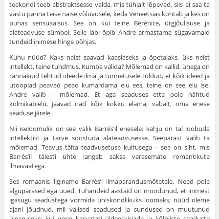
teekondi teeb abstraktsesse valda, mis tühjalt lõpevad, siis ei saa ta
vastu panna teise naise võluvusele, keda Veneetsias kohtab ja kes on
puhas sensuaalsus. See on kui teine Bérénice, ürgjõulisuse ja
alateadvuse sümbol. Selle läbi õpib Andre armastama sügavamaid
tundeid inimese hinge põhjas.
Kuhu nüüd? Kaks naist saavad kaaslaseks ja õpetajaks, üks neist
intellekt, teine tundmus. Kumba valida? Mõlemad on kallid, ühega on
rännakuid tehtud ideede ilma ja tunnetusele tuldud, et kõik ideed ja
utoopiad peavad pead kumardama elu ees, teine on see elu ise.
Andre valib – mõlemad. Et aga seaduses ette pole nähtud
kolmikabielu, jää­vad nad kõik kokku elama, vabalt, oma enese
seaduse järele.
Nii iseloomulik on see valik Barrés’il enesele: kahju on tal loobuda
intellektist ja tarve soostuda alateadvusesse. Seepärast valib ta
mõlemad. Teavus täita teadvusetuse kultusega – see on siht, mis
Barrés’il täiesti ühte langeb saksa varasemate romantikute
ilmavaatega.
Ses romaanis ligineme Barrés’i ilmaparandusmõtetele. Need pole
algupärased ega uued. Tuhandeid aastaid on möödunud, et inimest
iga­sugu seadustega vormida ühiskondlikuks loomaks; nüüd oleme
ajani jõud­nud, mil välised seadused ja sundused on muutunud
ülearuseks; kui enne kasvatati üldeeskirjade ja kõlbliste seaduste