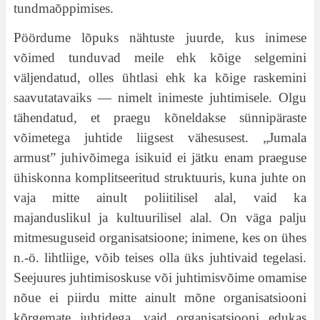
tundmaõppimises.
Pöördume lõpuks nähtuste juurde, kus inimese
võimed tunduvad meile ehk kõige selgemini
väljendatud, olles ühtlasi ehk ka kõige raskemini
saavutatavaiks — nimelt inimeste juhtimisele. Olgu
tähendatud, et praegu kõneldakse sünnipäraste
võimetega juhtide liigsest vähesusest. „Jumala
armust” juhivõimega isikuid ei jätku enam praeguse
ühiskonna komplitseeritud struktuuris, kuna juhte on
vaja mitte ainult poliitilisel alal, vaid ka
majanduslikul ja kultuurilisel alal. On väga palju
mitmesuguseid organisatsioone; inimene, kes on ühes
n.-ö. lihtliige, võib teises olla üks juhtivaid tegelasi.
Seejuures juhtimisoskuse või juhtimisvõime omamise
nõue ei piirdu mitte ainult mõne organisatsiooni
kõrgemate juhtidega, vaid organisatsiooni edukas