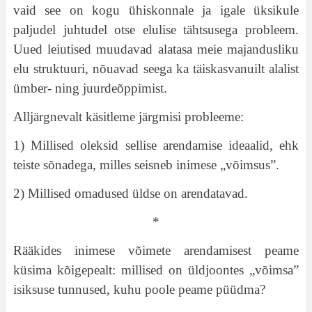
vaid see on kogu ühiskonnale ja igale üksikule
paljudel juhtudel otse elulise tähtsusega probleem.
Uued leiutised muudavad alatasa meie majandusliku
elu struktuuri, nõuavad seega ka täiskasvanuilt alalist
ümber- ning juurdeõppimist.
Alljärgnevalt käsitleme järgmisi probleeme:
1) Millised oleksid sellise arendamise ideaalid, ehk
teiste sõnadega, milles seisneb inimese „võimsus”.
2) Millised omadused üldse on arendatavad.
*
Rääkides inimese võimete arendamisest peame
küsima kõigepealt: millised on üldjoontes „võimsa”
isiksuse tunnused, kuhu poole peame püüdma?