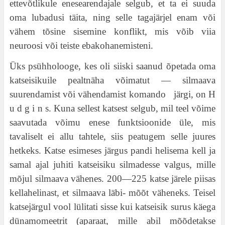
ettevõtlikule enesearendajale selgub, et ta ei suuda
oma lubadusi täita, ning selle tagajärjel enam või
vähem tõsine sisemine konflikt, mis võib viia
neuroosi või teiste ebakohanemisteni.
Üks psühholooge, kes oli siiski saanud õpetada oma
katseisikuile pealtnäha võimatut — silmaava
suurendamist või vähendamist komando järgi, on H
u d g i n s. Kuna sellest katsest selgub, mil teel võime
saavutada võimu enese funktsioonide üle, mis
tavaliselt ei allu tahtele, siis peatugem selle juures
hetkeks. Katse esimeses järgus pandi helisema kell ja
samal ajal juhiti katseisiku silmadesse valgus, mille
mõjul silmaava vähenes. 200—225 katse järele piisas
kellahelinast, et silmaava läbi- mõõt väheneks. Teisel
katsejärgul vool lülitati sisse kui katseisik surus käega
dünamomeetrit (aparaat, mille abil mõõdetakse