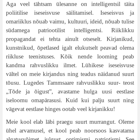
Aga veel tähtsam ülesanne on intelligentsil täita
poliitilise iseseisvuse säilitamisel. Iseseisvus ja
omariiklus nõuab vaimu, kultuuri, ideid, nõuab tulise
südamega patriootilist intelligentsi. Riiklikku
propagandat ei tehta ainult otseselt. Kirjanikud,
kunstnikud, õpetlased igalt elukutselt peavad olema
riikluse teenistuses. Kõik nende looming peab
kandma rahvuslikku ilmet. Lühikese iseseisvuse
vältel on meie kirjandus ning teadus näidanud suurt
tõusu. Lugedes Tammsaare rahvuslikku suur- teost
„Tõde ja õigust”, avastame hulga uusi eestlase
iseloomu omapärasusi. Kuid kui palju suurt ning
vägevat eestlase hinges ootab veel kirjanikku!
Meie kool elab läbi praegu suurt murrangut. Oleme
ühel arvamusel, et kool peab noorsoos kasvatama
algatusvõimet, julgust, optimismi, patriotismi. See