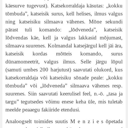
käesurve tugevust). Katsekorraldaja käsutas: „kokku
tõmbuda”, katseisik surus, kell helises, ilmus valgus
ning katseisiku silmaava vähenes. Mõne sekundi
pärast tuli komando: „lõdveneda”, katseisik
lõdvendas käe, kell ja valgus lakkasid mõjumast,
silmaava suurenes. Kolmandal katsejärgul kell jäi ära,
katseisik kordas mõtteis komando, surus
dünamomeetrit, valgus ilmus. Selle järgu lõpul
(samuti umbes 200 harjutust) saavutati olukord, kus
katsekorraldaja või katseisiku sõnade peale: „kokku
tõmbuda” või „lõdveneda” silmaava vähenes resp.
suurenes. Siin saavutati keerulisel feel, n.-ö. „tasa ja
targu” tegutsedes võimu enese keha üle, mis tuletab
meelde peaaegu fakiiride etendusi.
Analoogselt toimides suutis M e n z i e s õpetada