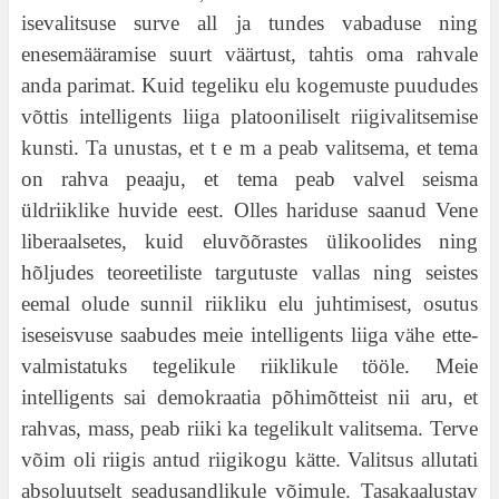
isevalitsuse surve all ja tundes vabaduse ning
enesemääramise suurt väärtust, tahtis oma rahvale
anda parimat. Kuid tegeliku elu kogemuste puududes
võttis intelligents liiga platooniliselt riigivalitsemise
kunsti. Ta unustas, et t e m a peab valitsema, et tema
on rahva peaaju, et tema peab valvel seisma
üldriiklike huvide eest. Olles hariduse saanud Vene
liberaalsetes, kuid eluvõõrastes ülikoolides ning
hõljudes teoreetiliste targutuste vallas ning seistes
eemal olude sunnil riikliku elu juhtimisest, osutus
iseseisvuse saabudes meie intelligents liiga vähe ette-
valmistatuks tegelikule riiklikule tööle. Meie
intelligents sai demokraatia põhimõtteist nii aru, et
rahvas, mass, peab riiki ka tegelikult valitsema. Terve
võim oli riigis antud riigikogu kätte. Valitsus allutati
absoluutselt seadusandlikule võimule. Tasakaalustav