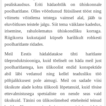
pealiskaudsus. Eriti hädaohtlik on ühiskonnale
poolharitlane. Olles võõrdunud füüsilisest tööst ning
võimetu võistlema teistega vaimsel alal, jääb ta
eluvõitluses teistele jalgu. Siit tema väiklane kadedus,
irisemine, rahulolematus ühiskondliku korraga.
Riigikorra kukutajaid küpseb harilikult rohkesti
poolharitlaste ridades.
Meil Eestis hädaldatakse tihti haritlaste
üleproduktsiooniga, kuid tõeliselt on häda meil just
poolharitlastega, kes ülikoolist endid konspektide
abil läbi vedanud ning kellel teadusliku töö
põhjalikkusest pole aimugi. Meil on sadade viisi
üksikute alade kohta ülikooli lõpetanuid, kuid tõsise
ettevalmistusega spetsialiste on nende seas vaid
üksikuid. Tänini on ülikoolimehed etteheiteid teinud