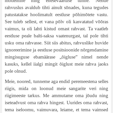
mõtlemine ning eneseväärtuse tunne. Nende
rahvuslus avaldub tihti ainult sõnades, kuna tegudes
patustatakse hoolimatult eestluse põhimõtete vastu.
See tuleb sellest, et vana põlv oli kasvatatud võõras
vaimus, ta oli lahti kistud omast rahvast. Ta vaatleb
eestluse peale balti-saksa vaatenurgast, tal pole tihti
usku oma rahvasse. Siit siis abitus, rahvuslike huvide
ignoreerimine ja eestluse positsioonide nõrgendamine
mingisuguse ebamäärase „õigluse” nimel nende
kasuks, kellel iialgi mingit õiglust meie rahva jaoks
pole olnud.
Meie, noored, tunneme aga endid peremeestena selles
riigis, mida on loonud meie sangarite veri ning
riigimeeste tarkus. Me ammutame oma jõudu ning
iseteadvust oma rahva hingest. Uurides oma rahvast,
tema iseloomu, vaimuvara, leiame, et tema vaimsed