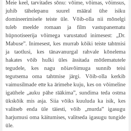
Meie keel, tarvitades sõnu: võime, võimas, võimsus,
juhib tähelepanu suurel määral ühe isiku
domineerimisele teiste üle. Võib-olla nii mõnelgi
tuleb meelde romaan ja film vastupanematu
hüpnotiseerija võimega varustatud inimesest: „Dr.
Mabuse”. Inimesest, kes murrab kõiki teiste tahtmisi
ja taotlusi, kes tänavanurgal rahvale kõnelema
hakates võib hulki üles ässitada mõtlematutele
tegudele, kes nagu nõiavõimuga sunnib teisi
tegutsema oma tahtmise järgi. Võib-olla kerkib
vaimusilmade ette ka ärimehe kuju, kes on võimeline
igaühele „auku pähe rääkima”, sundima teda ostma
ükskõik mis asja. Siia võiks kuuluda ka isik, kes
valitseb enda üle täiesti, võib „murda” igasugu
harjumusi oma käitumises, valitseda igasugu tungide
üle.