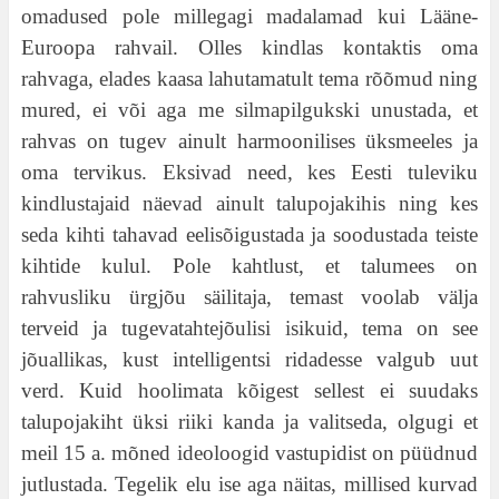
omadused pole millegagi madalamad kui Lääne-
Euroopa rahvail. Olles kindlas kontaktis oma
rahvaga, elades kaasa lahutamatult tema rõõmud ning
mured, ei või aga me silmapilgukski unustada, et
rahvas on tugev ainult harmoonilises üksmeeles ja
oma tervikus. Eksivad need, kes Eesti tuleviku
kindlustajaid näevad ainult talupojakihis ning kes
seda kihti tahavad eelisõigustada ja soodustada teiste
kihtide kulul. Pole kahtlust, et talumees on
rahvusliku ürgjõu säilitaja, temast voolab välja
terveid ja tugevatahtejõulisi isikuid, tema on see
jõuallikas, kust intelligentsi ridadesse valgub uut
verd. Kuid hoolimata kõigest sellest ei suudaks
talupojakiht üksi riiki kanda ja valitseda, olgugi et
meil 15 a. mõned ideoloogid vastupidist on püüdnud
jutlustada. Tegelik elu ise aga näitas, millised kurvad