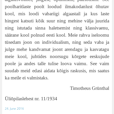
poolharitlaste poolt loodud ilmakodanlust õhutav
kool, mis loodi vabariigi algaastail ja kus laste
hingest katsuti kõik suur ning mehine välja juurida
ning istutada sinna haletsemist ning klassivaenu,
säärane kool polnud eesti kool. Meie rahva iseloomu
tüsedam joon on individualism, ning seda vaba ja
julge mehe kandvamat joont arendagu ja kasvatagu
meie kool, juhtides noorsugu kõrgete eeskujude
poole ja andes talle tulise loova vaimu. See vaim
suudab meid edasi aidata kõigis raskusis, mis saatus
ka meile ei valmistaks.
Timotheus Grünthal
Üliõpilaslehest nr. 11/1934
24. June 2016