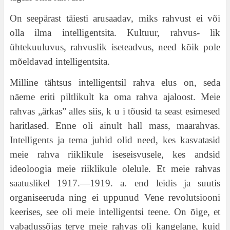
On seepärast täiesti arusaadav, miks rahvust ei või
olla ilma intelligentsita. Kultuur, rahvus- lik
ühtekuuluvus, rahvuslik iseteadvus, need kõik pole
mõeldavad intelligentsita.
Milline tähtsus intelligentsil rahva elus on, seda
näeme eriti piltlikult ka oma rahva ajaloost. Meie
rahvas „ärkas” alles siis, k u i tõusid ta seast esimesed
haritlased. Enne oli ainult hall mass, maarahvas.
Intelligents ja tema juhid olid need, kes kasvatasid
meie rahva riiklikule iseseisvusele, kes andsid
ideoloogia meie riiklikule olelule. Et meie rahvas
saatuslikel 1917.—1919. a. end leidis ja suutis
organiseeruda ning ei uppunud Vene revolutsiooni
keerises, see oli meie intelligentsi teene. On õige, et
vabadussõjas terve meie rahvas oli kangelane, kuid