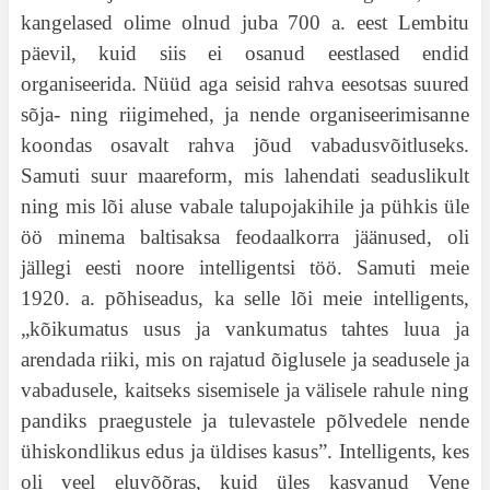
kangelased olime olnud juba 700 a. eest Lembitu
päevil, kuid siis ei osanud eestlased endid
organiseerida. Nüüd aga seisid rahva eesotsas suured
sõja- ning riigimehed, ja nende organiseerimisanne
koondas osavalt rahva jõud vabadusvõitluseks.
Samuti suur maareform, mis lahendati seaduslikult
ning mis lõi aluse vabale talupojakihile ja pühkis üle
öö minema baltisaksa feodaalkorra jäänused, oli
jällegi eesti noore intelligentsi töö. Samuti meie
1920. a. põhiseadus, ka selle lõi meie intelligents,
„kõikumatus usus ja vankumatus tahtes luua ja
arendada riiki, mis on rajatud õiglusele ja seadusele ja
vabadusele, kaitseks sisemisele ja välisele rahule ning
pandiks praegustele ja tulevastele põlvedele nende
ühiskondlikus edus ja üldises kasus”. Intelligents, kes
oli veel eluvõõras, kuid üles kasvanud Vene