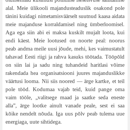
alal. Meie ülikooli majandusteaduslik osakond pole
tänini kuidagi nimetamisväärselt suutnud kaasa aidata
meie majanduse korraldamisel ning ümberloomisel.
Aga ega siin abi ei maksa kuskilt mujalt loota, kui
endi käest. Meie lootused on noorte peal: noorus
peab andma meile uusi jõude, mehi, kes vaimustatult
tahavad Eesti riigi ja rahva kasuks töötada. Tööpõld
on siin lai ja sadu ning tuhandeid haritlasi võime
rakendada hea organisatsiooni juures majanduslikke
väärtusi looma. Nii siis noored — ärge kartke, et teil
pole tööd. Kodumaa vajab teid, kuid pange oma
vaim tööle, „valitsege maad ja saatke seda eneste
alla”, ärge lootke ainult vanade peale, sest ei saa
kõike nendelt nõuda. Iga uus põlv peab tulema uue
energiaga, uute sihtidega.