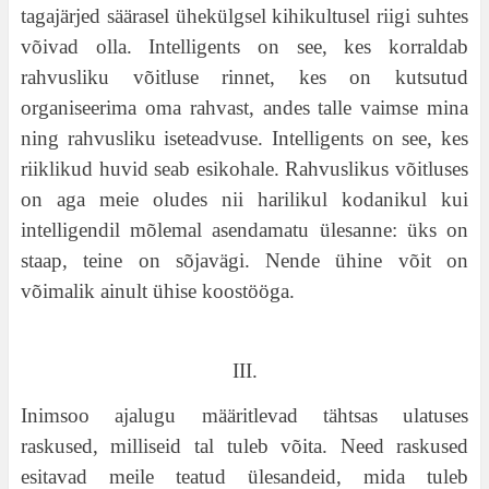
tagajärjed säärasel ühekülgsel kihikultusel riigi suhtes
võivad olla. Intelligents on see, kes korraldab
rahvusliku võitluse rinnet, kes on kutsutud
organiseerima oma rahvast, andes talle vaimse mina
ning rahvusliku iseteadvuse. Intelligents on see, kes
riiklikud huvid seab esikohale. Rahvuslikus võitluses
on aga meie oludes nii harilikul kodanikul kui
intelligendil mõlemal asendamatu ülesanne: üks on
staap, teine on sõjavägi. Nende ühine võit on
võimalik ainult ühise koostööga.
III.
Inimsoo ajalugu määritlevad tähtsas ulatuses
raskused, milliseid tal tuleb võita. Need raskused
esitavad meile teatud ülesandeid, mida tuleb