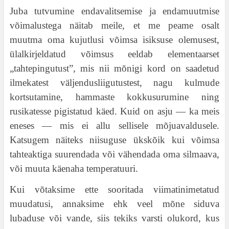
Juba tutvumine endavalitsemise ja endamuutmise
võimalustega näitab meile, et me peame osalt
muutma oma kujutlusi võimsa isiksuse olemusest,
ülalkirjeldatud võimsus eeldab elementaarset
„tahtepingutust”, mis nii mõnigi kord on saadetud
ilmekatest väljendusliigutustest, nagu kulmude
kortsutamine, hammaste kokkusurumine ning
rusikatesse pigistatud käed. Kuid on asju — ka meis
eneses — mis ei allu sellisele mõjuavaldusele.
Katsugem näiteks niisuguse ükskõik kui võimsa
tahteaktiga suurendada või vähendada oma silmaava,
või muuta käenaha temperatuuri.
Kui võtaksime ette sooritada viimatinimetatud
muudatusi, annaksime ehk veel mõne siduva
lubaduse või vande, siis tekiks varsti olukord, kus