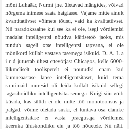
mõni Luhaäär, Nurmi jne. ületavad mängides, võivad
nõrgema inimese saata haiglasse. Vajame mitte ainult
kvantitatiivset võimete tõusu, vaid ka kvalitatiivset.
Nii paradoksaalne kui see ka ei ole, isegi võrdlemisi
madalat intelligentsi nõudva käitisetöö jaoks, mis
tundub sageli otse intelligentsi tapvana, ei ole
mõnikord küllalt vastava tasemega isikuid. D. A. L a
i r d jutustab ühest ettevõtjast Chicagos, kelle 6000-
liikmeliselt töölisperelt ei nõutudki enam kui
kümneaastase lapse intelligentsitaset, kuid tema
suurimaid muresid oli leida küllalt isikuid sellegi
tagasihoidliku intelligentsita- semega. Kuigi siin võib
küsida, kas süüdi ei ole mitte töö monotoonsus ja
palgad, võime oletada siiski, et tuntava osa elanike
intelligentsitase ei vasta praegusaja võrdlemisi
keeruka ühiskondliku elu ja töö nõuetele. Nii näit.