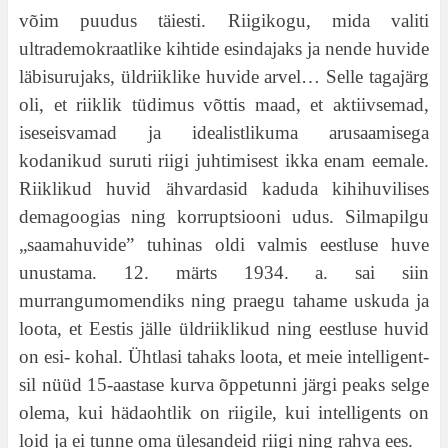
võim puudus täiesti. Riigikogu, mida valiti
ultrademokraatlike kihtide esindajaks ja nende huvide
läbisurujaks, üldriiklike huvide arvel… Selle tagajärg
oli, et riiklik tüdimus võttis maad, et aktiivsemad,
iseseisvamad ja idealistlikuma arusaamisega
kodanikud suruti riigi juhtimisest ikka enam eemale.
Riiklikud huvid ähvardasid kaduda kihihuvilises
demagoogias ning korruptsiooni udus. Silmapilgu
„saamahuvide” tuhinas oldi valmis eestluse huve
unustama. 12. märts 1934. a. sai siin
murrangumomendiks ning praegu tahame uskuda ja
loota, et Eestis jälle üldriiklikud ning eestluse huvid
on esi- kohal. Ühtlasi tahaks loota, et meie intelligent-
sil nüüd 15-aastase kurva õppetunni järgi peaks selge
olema, kui hädaohtlik on riigile, kui intelligents on
loid ja ei tunne oma ülesandeid riigi ning rahva ees.