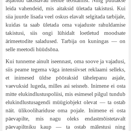
asjaolud takistavad nende teostamist. Ning püütakse
leida vahendeid, mis aitaksid ületada takistusi. Kui
siia juurde lisada veel oskus elavalt selgitada tarbijale,
kuidas ta saab ületada oma vajaduste rahuldamise
takistusi, siis ongi lühidalt loetletud moodsate
ärimeetodite saladused. Tarbija on kuningas — on
selle meetodi hüüdsõna.
Kui tunneme ainult iseennast, oma soove ja vajadusi,
siis peame tegema väga intensiivset reklaami selleks,
et inimesed üldse pööraksid tähelepanu asjale,
vaevuksid lugeda, milles asi seisneb. Inimene ei osta
mitte elukindlustuspoliisi, mis esimesel pilgul tundub
elukindlustusagendi müügiobjekt olevat — ta ostab
näit. ülikoolihariduse oma pojale. Inimene ei osta
päevapilte, mis nagu oleks endastmõistetavalt
päevapiltniku kaup — ta ostab mälestusi ning