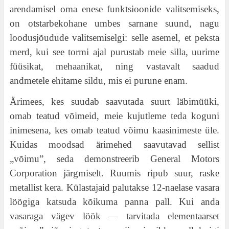
arendamisel oma enese funktsioonide valitsemiseks,
on otstarbekohane umbes sarnane suund, nagu
loodusjõudude valitsemiselgi: selle asemel, et peksta
merd, kui see tormi ajal purustab meie silla, uurime
füüsikat, mehaanikat, ning vastavalt saadud
andmetele ehitame sildu, mis ei purune enam.
Ärimees, kes suudab saavutada suurt läbimüüki,
omab teatud võimeid, meie kujutleme teda koguni
inimesena, kes omab teatud võimu kaasinimeste üle.
Kuidas moodsad ärimehed saavutavad sellist
„võimu”, seda demonstreerib General Motors
Corporation järgmiselt. Ruumis ripub suur, raske
metallist kera. Külastajaid palutakse 12-naelase vasara
löögiga katsuda kõikuma panna pall. Kui anda
vasaraga vägev löök — tarvitada elementaarset