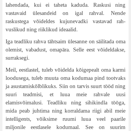
lahendada, kui ei taheta kaduda. Raskusi ning
vastavaid ülesandeid on igal rahval. Nende
raskustega võideldes kujunevadki vastavad rah-
vuslikud ning riiklikud ideaalid.
Iga teadliku rahva tähtsaim ülesanne on säilitada oma
olemist, vabadust, omapära. Selle eest võideldakse,
surraksegi.
Meil, eestlastel, tuleb võidelda kõigepealt oma karmi
loodusega, tuleb muuta oma kodumaa pind tootvaks
ja asustamiskõlblikuks. Siin on tarvis suurt tööd ning
suuri teadmisi, et luua meie rahvale uusi
elamisvõimalusi. Teadliku ning sihikindla tööga,
mida peab juhtima ning korraldama riigi abil meie
intelligents, võiksime ruumi luua veel paarile
miljonile eestlasele kodumaal. See on suurim