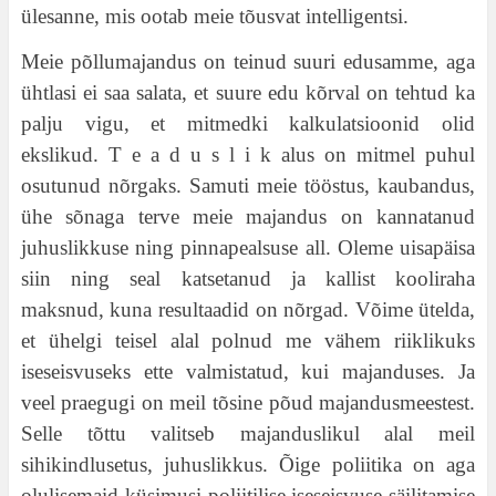
ülesanne, mis ootab meie tõusvat intelligentsi.
Meie põllumajandus on teinud suuri edusamme, aga
ühtlasi ei saa salata, et suure edu kõrval on tehtud ka
palju vigu, et mitmedki kalkulatsioonid olid
ekslikud. T e a d u s l i k alus on mitmel puhul
osutunud nõrgaks. Samuti meie tööstus, kaubandus,
ühe sõnaga terve meie majandus on kannatanud
juhuslikkuse ning pinnapealsuse all. Oleme uisapäisa
siin ning seal katsetanud ja kallist kooliraha
maksnud, kuna resultaadid on nõrgad. Võime ütelda,
et ühelgi teisel alal polnud me vähem riiklikuks
iseseisvuseks ette valmistatud, kui majanduses. Ja
veel praegugi on meil tõsine põud majandusmeestest.
Selle tõttu valitseb majanduslikul alal meil
sihikindlusetus, juhuslikkus. Õige poliitika on aga
olulisemaid küsimusi poliitilise iseseisvuse säilitamise