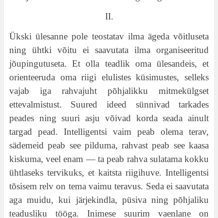
II.
Ükski ülesanne pole teostatav ilma ägeda võitluseta
ning ühtki võitu ei saavutata ilma organiseeritud
jõupingutuseta. Et olla teadlik oma ülesandeis, et
orienteeruda oma riigi elulistes küsimustes, selleks
vajab iga rahvajuht põhjalikku mitmekülgset
ettevalmistust. Suured ideed sünnivad tarkades
peades ning suuri asju võivad korda seada ainult
targad pead. Intelligentsi vaim peab olema terav,
sädemeid peab see pilduma, rahvast peab see kaasa
kiskuma, veel enam — ta peab rahva sulatama kokku
ühtlaseks tervikuks, et kaitsta riigihuve. Intelligentsi
tõsisem relv on tema vaimu teravus. Seda ei saavutata
aga muidu, kui järjekindla, püsiva ning põhjaliku
teadusliku tööga. Inimese suurim vaenlane on