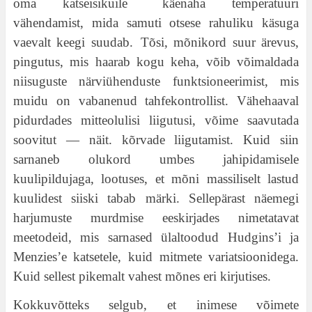
oma katseisikuile käenaha temperatuuri
vähendamist, mida samuti otsese rahuliku käsuga
vaevalt keegi suudab. Tõsi, mõnikord suur ärevus,
pingutus, mis haarab kogu keha, võib võimaldada
niisuguste närviühenduste funktsioneerimist, mis
muidu on vabanenud tahfekontrollist. Vähehaaval
pidurdades mitteolulisi liigutusi, võime saavutada
soovitut — näit. kõrvade liigutamist. Kuid siin
sarnaneb olukord umbes jahipidamisele
kuulipildujaga, lootuses, et mõni massiliselt lastud
kuulidest siiski tabab märki. Sellepärast näemegi
harjumuste murdmise eeskirjades nimetatavat
meetodeid, mis sarnased ülaltoodud Hudgins’i ja
Menzies’e katsetele, kuid mitmete variatsioonidega.
Kuid sellest pikemalt vahest mõnes eri kirjutises.
Kokkuvõtteks selgub, et inimese võimete