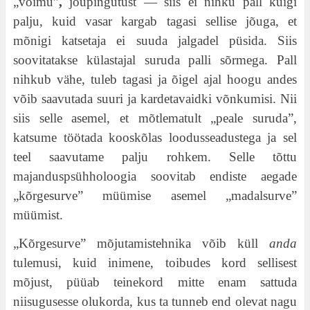
„võimu”
,
jõupingutust — siis ei nihku pall kuigi
palju, kuid vasar kargab tagasi sellise jõuga, et
mõnigi katsetaja ei suuda jalgadel püsida. Siis
soovitatakse külastajal suruda palli sõrmega. Pall
nihkub vähe, tuleb tagasi ja õigel ajal hoogu andes
võib saavutada suuri ja kardetavaidki võnkumisi. Nii
siis selle asemel, et mõtlematult „peale suruda”,
katsume töötada kooskõlas loodusseadustega ja sel
teel saavutame palju rohkem. Selle tõttu
majanduspsühholoogia soovitab endiste aegade
„kõrgesurve” müümise asemel „madalsurve”
müümist.
„Kõrgesurve” mõjutamistehnika võib küll
anda
tulemusi, kuid inimene, toibudes kord sellisest
mõjust, püüab teinekord mitte enam sattuda
niisugusesse olukorda, kus ta tunneb end olevat nagu