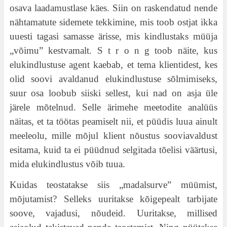
osava laadamustlase käes. Siin on raskendatud nende
nähtamatute sidemete tekkimine, mis toob ostjat ikka
uuesti tagasi samasse ärisse, mis kindlustaks müüja
„võimu” kestvamalt. S t r о n g toob näite, kus
elukindlustuse agent kaebab, et tema klientidest, kes
olid soovi avaldanud elukindlustuse sõlmimiseks,
suur osa loobub siiski sellest, kui nad on asja üle
järele mõtelnud. Selle ärimehe meetodite analüüs
näitas, et ta töötas peamiselt nii, et püüdis luua ainult
meeleolu, mille mõjul klient nõustus sooviavaldust
esitama, kuid ta ei püüdnud selgitada tõelisi väärtusi,
mida elukindlustus võib tuua.
Kuidas teostatakse siis „madalsurve” müümist,
mõjutamist? Selleks uuritakse kõigepealt tarbijate
soove, vajadusi, nõudeid. Uuritakse, millised