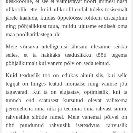
keskkoolile, et see ei valmistavat noori inimesi hästi
ülikoolile ette, kuid ülikoolil endal tuleks tõsisemalt
järele kaaluda, kuidas õppetöösse rohkem distsipliini
ning põhjalikkust tuua, muidu ujutame endiselt oma
maa poolharitlastega üle.
Meie võrsuva intelligentsi tähtsam ülesanne seisku
selles, et ta hakkaks teaduslikku tööd tegema
põhjalikumalt kui vanem põlv on seda teinud.
Kuid teaduslik töö on edukas ainult siis, kui selle
tegijal on hinges teatud moraalse ning vaimse jõu
tagavarad. Kui ta on elujaatav, optimistlik, kui ta
tunneb end saatusest kutsutud olevat valitsema
peremehena oma riiki ja teenima oma rahvast suurte
rahvuslike sihtide nimel. Meie vanemal põlvel on
tihti puudunud rahvuslik iseteadvus, rahvuslik