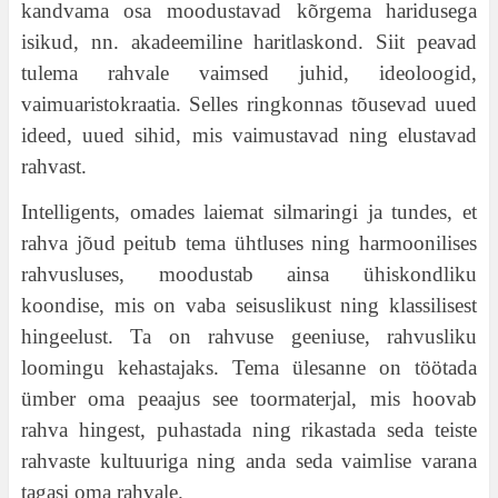
kandvama osa moodustavad kõrgema haridusega
isikud, nn. akadeemiline haritlaskond. Siit peavad
tulema rahvale vaimsed juhid, ideoloogid,
vaimuaristokraatia. Selles ringkonnas tõusevad uued
ideed, uued sihid, mis vaimustavad ning elustavad
rahvast.
Intelligents, omades laiemat silmaringi ja tundes, et
rahva jõud peitub tema ühtluses ning harmoonilises
rahvusluses, moodustab ainsa ühiskondliku
koondise, mis on vaba seisuslikust ning klassilisest
hingeelust. Ta on rahvuse geeniuse, rahvusliku
loomingu kehastajaks. Tema ülesanne on töötada
ümber oma peaajus see toormaterjal, mis hoovab
rahva hingest, puhastada ning rikastada seda teiste
rahvaste kultuuriga ning anda seda vaimlise varana
tagasi oma rahvale.