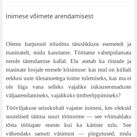
Inimese võimete arendamisest
Oleme harjunud nõudma täiuslikkust esemetelt ja
masinatelt, mida kasutame. Töötame vahetpidamata
nende täiendamise kallal. Elu asetab ka riistade ja
masinate loojale enesele küsimuse: kas mul on küllalt
eeldusi uute ülesannetega toime tulemiseks, kas ma ei
ole liiga vana selleks vajalike isiksuseomaduste
väljaarendamiseks, vajalikuks ümberõppimiseks?
Tööviljakuse seisukohalt vajame inimesi, kes oleksid
suutelised täitma suuri töönorme — see võimaldaks
tõsta töötajate eneste kui ka käitiste tulu. See
vähendaks samuti väsimust — pingutused, mida