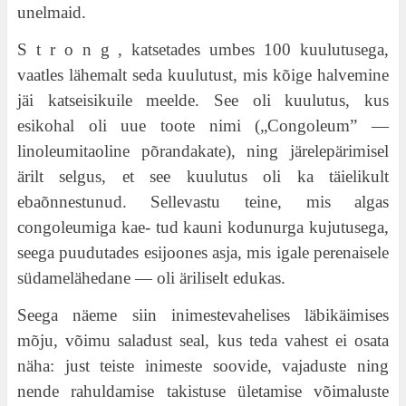
unelmaid.
S t r o n g , katsetades umbes 100 kuulutusega,
vaatles lähemalt seda kuulutust, mis kõige halvemine
jäi katseisikuile meelde. See oli kuulutus, kus
esikohal oli uue toote nimi („Congoleum” —
linoleumitaoline põrandakate), ning järelepärimisel
ärilt selgus, et see kuulutus oli ka täielikult
ebaõnnestunud. Sellevastu teine, mis algas
congoleumiga kae- tud kauni kodunurga kujutusega,
seega puudutades esijoones asja, mis igale perenaisele
südamelähedane — oli äriliselt edukas.
Seega näeme siin inimestevahelises läbikäimises
mõju, võimu saladust seal, kus teda vahest ei osata
näha: just teiste inimeste soovide, vajaduste ning
nende rahuldamise takistuse ületamise võimaluste