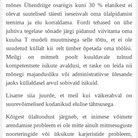
mõnes Ühendriige osariigis kuni 30 % elanikest ei
olevat suutelised täiesti iseseisvalt oma ülalpidamist
teenima ja elu korraldama. Fordi tehased on ühe
juhtiva tegelase sõnade järgi pidanud viivitama oma
kuulsa T mudeli muutmisega selle tõttu, et ei ole
suudetud küllalt kii relt ümber õpetada oma töölisi.
Meilgi on mitmelt poolt kuuldavale tulnud
kompetentsete isikute avaldusi, et raske on leida nii
mõnegi majandusliku või administratiivse ülesande
jaoks küllaldasel arvul sobivaid isikuid.
Lisame siia juurde, et meil kui väikerahval on
suurevõimelised kodanikud elulise tähtsusega.
Kõigest ülaltoodust järgneb, et inimese võimete
arendamise probleem ei ole mitte ainult mitmesuguste
noorteringide või üksikute karjeristide probleem,