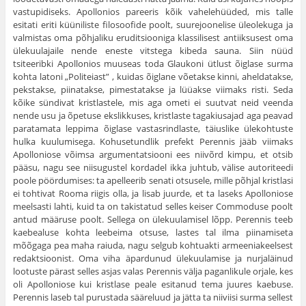
vastupidiseks. Apollonios pareeris kõik vahelehüüded, mis talle
esitati eriti küüniliste filosoofide poolt, suurejoonelise üleole­kuga ja
valmistas oma põhjaliku eruditsiooniga klassilisest antiiksusest oma
üle­kuulajaile nende eneste vitstega kibeda sauna. Siin nüüd
tsiteeribki Apollonios muuseas toda Glaukoni ütlust õiglase surma
kohta latoni „Politeiast” , kuidas õiglane võetakse kinni, aheldatakse,
pekstakse, piinatakse, pimestatakse ja lüüakse viimaks risti. Seda
kõike sündivat kristlastele, mis aga ometi ei suut­vat neid veenda
nende usu ja õpetuse ekslikkuses, kristlaste tagakiusajad aga peavad
paratamata leppima õiglase vastasrindlaste, täiuslike ülekohtuste
hulka kuulumisega. Kohusetundlik prefekt Perennis jääb viimaks
Apolloniose võimsa argumentatsiooni ees niivõrd kimpu, et otsib
pääsu, nagu see niisugustel korda­del ikka juhtub, välise autoriteedi
poole pöördumises: ta apelleerib senati otsu­sele, mille põhjal kristlasi
ei tohtivat Rooma riigis olla, ja lisab juurde, et ta laseks Apolloniose
meelsasti lahti, kuid ta on takistatud selles keiser Commoduse poolt
antud määruse poolt. Sellega on ülekuulamisel lõpp. Perennis teeb
kaebealuse kohta leebeima otsuse, lastes tal ilma piinamiseta
mõõgaga pea maha raiuda, nagu selgub kohtuakti armeeniakeelsest
redaktsioonist. Oma viha äpardunud ülekuulamise ja nurjaläinud
lootuste pärast selles asjas valas Peren­nis välja paganlikule orjale, kes
oli Apolloniose kui kristlase peale esitanud tema juures kaebuse.
Perennis laseb tal purustada sääreluud ja jätta ta niiviisi surma sellest