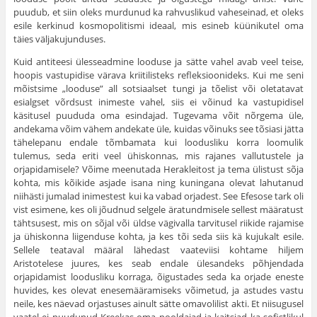
puudub, et siin oleks murdunud ka rahvuslikud vaheseinad, et oleks
esile kerkinud kosmopolitismi ideaal, mis esineb küünikutel oma
täies väljakujunduses.
Kuid antiteesi ülesseadmine looduse ja sätte vahel avab veel teise,
hoopis vastupidise värava kriitilisteks refleksioonideks. Kui me seni
mõistsime „loo­duse” all sotsiaalset tungi ja tõelist või oletatavat
esialgset võrdsust inimeste vahel, siis ei võinud ka vastupidisel
käsitusel puududa oma esindajad. Tuge­vama võit nõrgema üle,
andekama võim vähem andekate üle, kuidas võinuks see tõsiasi jätta
tähelepanu endale tõmbamata kui loodusliku korra loomulik
tulemus, seda eriti veel ühiskonnas, mis rajanes vallutustele ja
orjapidamisele? Võime meenutada Herakleitost ja tema ülistust sõja
kohta, mis kõikide asjade isana ning kuningana olevat lahutanud
niihästi jumalad inimestest kui ka vabad orjadest. See Efesose tark oli
vist esimene, kes oli jõudnud selgele äratundmisele sellest määratust
tähtsusest, mis on sõjal või üldse vägivalla tarvitusel riikide rajamise
ja ühiskonna liigenduse kohta, ja kes tõi seda siis kä kujukalt esile.
Sellele teataval määral lähedast vaateviisi kohtame hiljem
Aristotelese juures, kes seab endale ülesandeks põhjendada
orjapidamist loodusliku korraga, õigustades seda ka orjade eneste
huvides, kes olevat enese­määramiseks võimetud, ja astudes vastu
neile, kes näevad orjastuses ainult sätte omavolilist akti. Et niisugusel