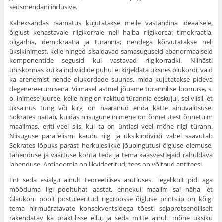
seitsmendani inclusive.
Kaheksandas raamatus kujutatakse meile vastandina ideaalsele,
õiglust kehastavale riigikorrale neli halba riigikorda: timokraatia,
oligarhia, demokraa­tia ja türannia; nendega kõrvutatakse neli
üksikinimest, kelle hinged sisaldavad samasuguseid ebanormaalseid
komponentide segusid kui vastavad riigikorradki. Niihästi
ühiskonnas kui ka indiviidide puhul ei kirjeldata üksnes olukordi, vaid
ka arenemist nende olukordade suunas, mida kujutatakse pideva
degenereeru­misena. Viimasel astmel jõuame türannilise loomuse, s.
o. inimese juurde, kelle hing on rakitud türannia eeskujul, sel viisil, et
üksainus tung või kirg on haa­ranud enda kätte ainuvalitsuse.
Sokrates näitab, kuidas niisugune inimene on õnnetutest õnnetuim
maailmas, eriti veel siis, kui ta on ühtlasi veel mõne riigi türann.
Niisuguse parallelismi kaudu riigi ja üksikindiviidi vahel saavutab
Sokrates lõpuks pärast herkuleslikke jõupingutusi õigluse olemuse,
tähenduse ja väärtuse kohta teda ja tema kaasvestlejaid rahuldava
lahenduse. Antinoomia on likvideeritud; tees on võitnud antiteesi.
Ent seda esialgu ainult teoreetilises arutluses. Tegelikult pidi aga
mööduma ligi pooltuhat aastat, ennekui maailm sai näha, et
Glaukoni poolt postuleeritud rigoroosse õigluse printsiip on kõigi
tema hirmuäratavate konsekventsidega tõesti sajaprotsendiliselt
rakendatav ka praktilisse ellu, ja seda mitte ainult mõne üksiku