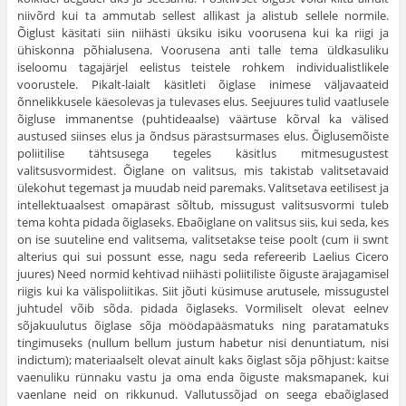
niivõrd kui ta ammutab sellest allikast ja alistub sellele normile.
Õiglust käsitati siin niihästi üksiku isiku voorusena kui ka riigi ja
ühiskonna põhialu­sena. Voorusena anti talle tema üldkasuliku
iseloomu tagajärjel eelistus teistele rohkem individualistlikele
voorustele. Pikalt-laialt käsitleti õiglase inimese väljavaateid
õnnelikkusele käesolevas ja tulevases elus. Seejuures tulid vaatlu­sele
õigluse immanentse (puhtideaalse) väärtuse kõrval ka välised
austused siinses elus ja õndsus pärastsurmases elus. Õiglusemõiste
poliitilise täht­susega tegeles käsitlus mitmesugustest
valitsusvormidest. Õiglane on valitsus, mis takistab valitsetavaid
ülekohut tegemast ja muudab neid paremaks. Valit­setava eetilisest ja
intellektuaalsest omapärast sõltub, missugust valitsusvormi tuleb
tema kohta pidada õiglaseks. Ebaõiglane on valitsus siis, kui seda, kes
on ise suuteline end valitsema, valitsetakse teise poolt (cum ii swnt
alterius qui sui possunt esse, nagu seda refereerib Laelius Cicero
juures) Need normid kehtivad niihästi poliitiliste õiguste ärajagamisel
riigis kui ka välispoliitikas. Siit jõuti küsimuse arutusele, missugustel
juhtudel võib sõda. pidada õiglaseks. Vormiliselt olevat eelnev
sõjakuulutus õiglase sõja möödapääsmatuks ning paratamatuks
tingimuseks (nullum bellum justum habetur nisi denuntiatum, nisi
indictum); materiaalselt olevat ainult kaks õiglast sõja põhjust: kaitse
vaenu­liku rünnaku vastu ja oma enda õiguste maksmapanek, kui
vaenlane neid on rikkunud. Vallutussõjad on seega ebaõiglased