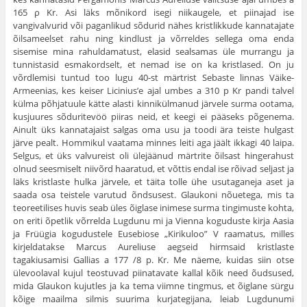
165 ρ Kr. Asi läks mõnikord isegi niikaugele, et piinajad ise
vangivalvurid või paganlikud sõdurid nähes kristlikkude kannatajate
õilsameelset rahu ning kindlust ja võrreldes sellega oma enda
sisemise mina rahuldamatust, elasid sealsamas üle murrangu ja
tunnistasid esmakordselt, et nemad ise on ka kristlased. On ju
võrdlemisi tuntud too lugu 40-st märtrist Sebaste linnas Väike-
Armeenias, kes keiser Licinius’e ajal umbes a 310 p Kr pandi talvel
külma põhjatuule kätte alasti kinnikülmanud järvele surma ootama,
kusjuures sõduritevöö piiras neid, et keegi ei pääseks põgenema.
Ainult üks kannatajaist salgas oma usu ja toodi ära teiste hulgast
järve pealt. Hommikul vaatama minnes leiti aga jäält ikkagi 40 laipa.
Selgus, et üks valvureist oli ülejäänud märtrite õilsast hingerahust
olnud seesmiselt niivõrd haaratud, et võttis endal ise rõivad seljast ja
läks kristlaste hulka järvele, et täita tolle ühe usutaganeja aset ja
saada osa teistele varutud õndsusest. Glaukoni nõuetega, mis ta
teoreetilises huvis seab üles õiglase inimese surma tingimuste kohta,
on eriti õpetlik võrrelda Lugdunu mi ja Vienna koguduste kirja Aasia
ja Früügia kogudustele Eusebiose „Kirikuloo” V raamatus, milles
kirjeldatakse Marcus Aureliuse aegseid hirmsaid kristlaste
tagakiusamisi Gallias a 177 /8 p. Kr. Me näeme, kuidas siin otse
ülevoolaval kujul teostuvad piinatavate kallal kõik need õudsused,
mida Glaukon kujutles ja ka tema viimne tingmus, et õiglane sürgu
kõige maailma silmis suurima kurjategijana, leiab Lugdunumi