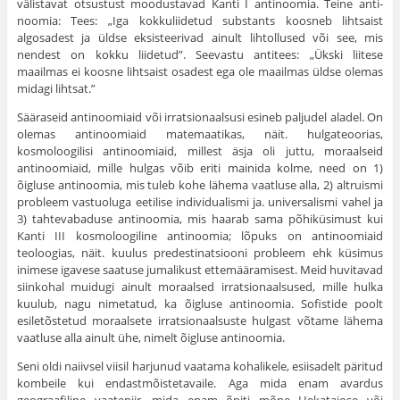
välistavat otsustust moodustavad Kanti I antinoomia. Teine anti­
noomia: Tees: „Iga kokkuliidetud substants koosneb lihtsaist
algosadest ja üldse eksisteerivad ainult lihtollused või see, mis
nendest on kokku liidetud”. Seevastu antitees: „Ükski liitese
maailmas ei koosne lihtsaist osadest ega ole maailmas üldse olemas
midagi lihtsat.”
Sääraseid antinoomiaid või irratsionaalsusi esineb paljudel aladel. On
ole­mas antinoomiaid matemaatikas, näit. hulgateoorias,
kosmoloogilisi antinoomiaid, millest äsja oli juttu, moraalseid
antinoomiaid, mille hulgas võib eriti mainida kolme, need on 1)
õigluse antinoomia, mis tuleb kohe lähema vaatluse alla, 2) altruismi
probleem vastuoluga eetilise indi­vidualismi ja. universalismi vahel ja
3) tahtevabaduse antinoomia, mis haarab sama põhiküsimust kui
Kanti III kosmoloogiline antinoomia; lõpuks on antinoomiaid
teoloogias, näit. kuulus predestinatsiooni probleem ehk küsi­mus
inimese igavese saatuse jumalikust ettemääramisest. Meid huvitavad
siin­kohal muidugi ainult moraalsed irratsionaalsused, mille hulka
kuulub, nagu nimetatud, ka õigluse antinoomia. Sofistide poolt
esiletõstetud moraalsete irrat­sionaalsuste hulgast võtame lähema
vaatluse alla ainult ühe, nimelt õigluse antinoomia.
Seni oldi naiivsel viisil harjunud vaatama kohalikele, esiisadelt päritud
kom­beile kui endastmõistetavaile. Aga mida enam avardus