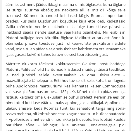
äärmise astmeni, jäädes ikkagi maailma silmis õiglaseks, kuna õiglane
ise surgu suurima eba­õigluse näokatte all. Ja mis oli kõige selle
tulemus? Kümned tuhanded krist­lased kõigis Rooma impeeriumi
osades, kus seda Lugdunumi koguduse kirja ette loeti, kadestasid
Gallia märtreid nende usukindluse ja julge tunnistluse pärast ja
ihaldasid saada nende saatuse väärikaiks osanikeks. Nii leiab siin
Platoni hulljulge tees täiusliku õigluse täielikust autarkiast õnnelik-
olemiseks piisava tõestuse just rohkearvuliste praktiliste näidete
varal, mida tuleb pidada asja seisukohast kahtlemata otsustavamaks
igasugusest kuivõrd tahes terav­meelsest teoretiseeringust.
Märtrite olukorra tõelisest kokkusaamist Glaukoni postulaatidega
Platoni „Politeias” olid haritumad kristlased muidugi täiesti teadlikud
ja nad juhtisid sellele eventuaalselt ka oma ülekuulajate –
maavalitsejate tähelepanu. Eriti huvitav sellelt seisukohalt on lugeda
püha Apollonios’e martüüriumi, kes kannatas keiser Commodus’e
valitsuse ajal Roomas umbes a. 182 p. Kr. Kõnet, mille ta pidas enda ja
ristiusu kaitseks oma ülekuulamise puhul prefekt Perennis’e ees, on
nimetatud kristluse väärikaimaks apoloogiaks antiikajal. Apolloniose
ülekuulamisele, keda Roomas tunti kui senaatorit targa ning sõna­
osava mehena, oli kohtuhoonesse kogunenud suur hulk senaatoreid
– Apollo­niose ametivendi -, nõunikke ja filosoofe, kes lootsid kuulda
haruldast sõna – lahingut, kus arvatav jumalatesalgaja pidi
loodetavasti omadega haledasti hätta jääma. Kuid asi kujunes hoopis