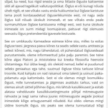
sõjad, ka need, kus riigid eneste ja oma liitlaste õiguste kaitsemise
sildi all ajavad tegelikult vallutuspoliitikat. Õiglus ei või kunagi nõuda
ühelt riigilt, et see võtaks vastu enda hukkumise kui õiglase karistuse
tema poolt kordasaadetud õiguserikkumiste eest, nii nagu seda
õiglus küll nõuab üksikult inimeselt, et see võtaks enda peale
surmanuhtluse õiglase karistusena millegi eest, sest kuna üksikule
inimesele on surm midagi loomupärast, peituvat riigi olemuses
seevastu õigus pretendeerida igavesele kestusele.
See on umbkaudu Karneadese esimese kõne sisu, milles ta esitas
õigluse teesi. Järgneva päeva kõnes ta seadis sellele vastu antiteesi ja
sellest kõnest, mis, nagu tähendatud, oli pühendatud õigluseideaali
purustamisele, oleme infor­meeritud juba palju paremini. See teine
kõne algas Platoni ja Aristotelese kui kreeka filosoofia heeroste
ülistamisega. Kui üldse keegi, siis oleksid nemad, kellel ei puudunud
selleks geniaalsus ega tahe, suutnud õigluse tõsta tarkuse kõrval
troonile. Kuid kahjuks on nad raisanud oma talenti ja usinust paika­
pidamatu asja kaitsmiseks. Sest ei ole olemas mingit loomulikku
õigust, mille tunnetamises ja jälgimises avalduks tarkus, vaid on
olemas ainult sätteil põhinev õigus, mis lähtub kasulikkusest ja esitab
alatasa vahelduvate kasulikkusetingimuste põhjal mitmesuguste
rahvaste ja isegi sama rahva juures mit­mesuguste aegade jooksul
inimestele kõige erisugusemaid nõudeid. Kui oleks olemas mingi
üldine loomulik õigus, siis peaks see olema tunnustatud kõigi