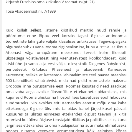
kirjutab Eusebios oma kirikuloo V raamatus (pt. 21).
I osa Akadeemiast nr. 7/1939
Kuid küllalt sellest. Jätame kristlikud märtrid nüüd rahule ja
pöördume enne lõppu veel korraks tagasi õigluse antinoomia
teoreetiliste lahingute väl­jale klassilises antiiksuses. Tegevuspaigaks
olgu sedapuhku vana Rooma riigi pealinn ise, kuhu a. 155 e. Kr. ilmus
Ateenast väga omapärane meeskond: ter­velt kolm filosoofi
üksteisega võistlevatest ning vaenutsevatest koolkondadest, kuid
siiski ühe ja sama asja eest väljas olles; stoik Diogenes Babylon’ist,
peripateetik Kritolaos Phaselisest ja akadeemik Karneades
Küreenest, selleks et katse­tada läbirääkimiste teel päästa ateenlasi
500-talendiliselt rahatrahvist, mida nad pidid roomlastele maksma
Oropose linna purustamise eest. Roomas kasutasid need saadikud
oma vaba aega avalike filosoofiliste ettekannete pidamiseks, mis
kujunesid Rooma ühiskonna filosoofilises kasvatuses epohhiloovaks
sündmuseks. Siin avaldas eriti Karneades ääretut mõju oma kahe
ettekandega õigluse üle, mis ta pidas kahel järjestikusel päeval,
kusjuures ta ülistas esimeses ette­kandes õiglust taevani ja kiitis
roomlasi kui ülima õigluse teostajaid riiklikus ja poliitilises elus, kuna
järgmises ettekandes ta oma kuulajaskonna suurimaks ehmatuseks
pööras niisama veenvate argumentidega kõik eelmises kõnes