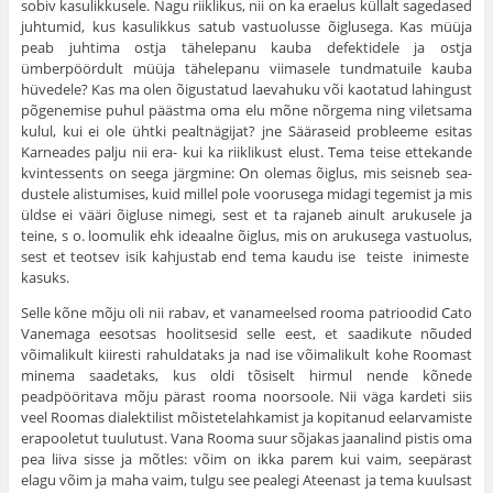
sobiv kasulikkusele. Nagu riiklikus, nii on ka eraelus küllalt sagedased
juhtumid, kus kasulikkus satub vastuolusse õiglusega. Kas müüja
peab juhtima ostja tähelepanu kauba defektidele ja ostja
ümberpöördult müüja tähelepanu viimasele tundmatuile kauba
hüvedele? Kas ma olen õigustatud laevahuku või kaotatud lahingust
põgenemise puhul päästma oma elu mõne nõrgema ning viletsama
kulul, kui ei ole ühtki pealtnägijat? jne Sääraseid probleeme esitas
Karneades palju nii era- kui ka riiklikust elust. Tema teise ettekande
kvintessents on seega järgmine: On olemas õiglus, mis seisneb sea­
dustele alistumises, kuid millel pole voorusega mi­dagi tegemist ja mis
üldse ei vääri õigluse nimegi, sest et ta rajaneb ainult arukusele ja
teine, s ο. loo­mulik ehk ideaalne õiglus, mis on arukusega vastu­olus,
sest et teotsev isik kahjustab end tema kaudu ise teiste inimeste
kasuks.
Selle kõne mõju oli nii rabav, et vanameelsed rooma patrioodid Cato
Vane­maga eesotsas hoolitsesid selle eest, et saadikute nõuded
võimalikult kiiresti rahuldataks ja nad ise võimalikult kohe Roomast
minema saadetaks, kus oldi tõsiselt hirmul nende kõnede
peadpööritava mõju pärast rooma noorsoole. Nii väga kardeti siis
veel Roomas dialektilist mõistetelahkamist ja kopitanud eelar­vamiste
erapooletut tuulutust. Vana Rooma suur sõjakas jaanalind pistis oma
pea liiva sisse ja mõtles: võim on ikka parem kui vaim, seepärast
elagu võim ja maha vaim, tulgu see pealegi Ateenast ja tema kuulsast