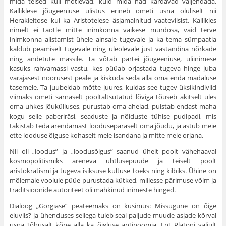
mida teised küll mõt­levad, kuid mida nad kardavad väljendada.
Kalliklese jõugeeniuse ülistus eri­neb ometi üsna oluliselt nii
Herakleitose kui ka Aristotelese äsjamainitud vaateviisist. Kallikles
nimelt ei taotle mitte inimkonna väikese murdosa, vaid terve
inimkonna alistamist ühele ainsale tugevale ja ka tema sümpaatia
kaldub peamiselt tugevale ning üleolevale just vastandina nõrkade
ning andetute massile. Ta võtab partei jõugeeniuse, üliinimese
kasuks rahvamassi vastu, kes püüab orjastada tugeva hinge juba
varajasest noorusest peale ja kiskuda seda alla oma enda madaluse
tasemele. Ta juubeldab mõtte juures, kuidas see tugev üksikindiviid
viimaks ometi sarnaselt pooltaltsutatud lõviga tõuseb äkit­selt üles
oma uhkes jõukülluses, purustab oma ahelad, puistab endast maha
kogu selle paberiräsi, seaduste ja nõiduste tühise pudipadi, mis
takistab teda arendamast loodusepäraselt oma jõudu, ja astub meie
ette looduse õiguse koha­selt meie isandana ja mitte meie orjana.
Nii oli „loodus” ja „loodusõigus” saanud ühelt poolt vähehaaval
kosmopoli­tismiks areneva ühtlusepüüde ja teiselt poolt
aristokratismi ja tugeva isiksuse kultuse toeks ning kilbiks. Ühine on
mõlemale voolule püüe purustada kütked, millesse pärimuse võim ja
traditsioonide autoriteet oli mähkinud inimeste hinged.
Dialoog „Gorgiase” peateemaks on küsimus: Missugune on õige
eluviis? ja ühenduses sellega tuleb seal paljude muude asjade kõrval
üsna tõhusalt kõne alla ka õigluse antinoomia. Ent Platoni valjult