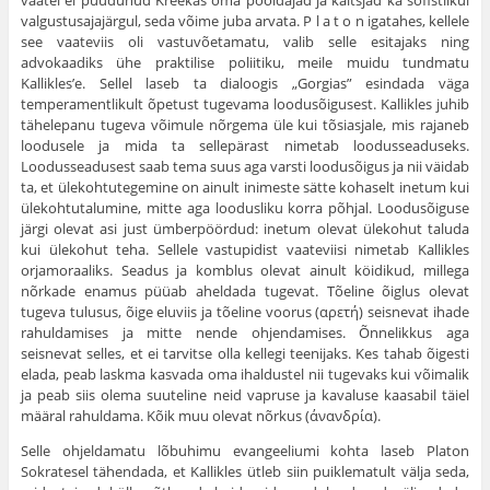
vaatel ei puudunud Kreekas oma pool­dajad ja kaitsjad ka sofistlikul
valgustusajajärgul, seda võime juba arvata. Ρ l a t ο n igatahes, kellele
see vaateviis oli vastuvõetamatu, valib selle esitajaks ning
advokaadiks ühe praktilise poliitiku, meile muidu tundmatu
Kallikles’e. Sellel laseb ta dialoogis „Gorgias” esindada väga
temperamentlikult õpetust tugevama loodusõigusest. Kallikles juhib
tähelepanu tugeva võimule nõrgema üle kui tõsiasjale, mis rajaneb
loodusele ja mida ta sellepärast nimetab loodus­seaduseks.
Loodusseadusest saab tema suus aga varsti loodusõigus ja nii väi­dab
ta, et ülekohtutegemine on ainult inimeste sätte kohaselt inetum kui
ülekohtutalumine, mitte aga loodusliku korra põhjal. Loodusõiguse
järgi olevat asi just ümberpöördud: inetum olevat ülekohut taluda
kui ülekohut teha. Sellele vastupidist vaateviisi nimetab Kallikles
orjamoraaliks. Seadus ja komblus ole­vat ainult köidikud, millega
nõrkade enamus püüab aheldada tugevat. Tõeline õiglus olevat
tugeva tulusus, õige eluviis ja tõeline voorus (αρετή) seisnevat ihade
rahuldamises ja mitte nende ohjendamises. Õnnelikkus aga
seisnevat selles, et ei tarvitse olla kellegi teenijaks. Kes tahab õigesti
elada, peab laskma kasvada oma ihaldustel nii tugevaks kui võimalik
ja peab siis olema suuteline neid vapruse ja kavaluse kaasabil täiel
määral rahuldama. Kõik muu olevat nõrkus (άνανδρία).
Selle ohjeldamatu lõbuhimu evangeeliumi kohta laseb Platon
Sokratesel tähendada, et Kallikles ütleb siin puiklematult välja seda,