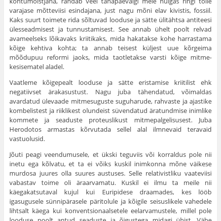
kohtumõistjana, rändab veel tänapäevalgi meie hulgas ringi tolle
varajase mõtteviisi esindajana, just nagu mõni elav kivistis, fossiil.
Kaks suurt toimete rida sõltuvad looduse ja sätte ülitähtsa antiteesi
ülesseadmisest ja tunnustamisest. See annab ühelt poolt relvad
avameelseks lõikavaks kriitikaks, mida hakatakse kohe harrastama
kõige kehtiva kohta; ta annab teisest küljest uue kõrgeima
mõõdupuu reformi jaoks, mida taotletakse varsti kõige mitme­
kesisematel aladel.
Vaatleme kõigepealt looduse ja sätte eristamise kriitilist ehk
negatiivset ärakasustust. Nagu juba tähendatud, võimaldas
avardatud ülevaade mitme­suguste suguharude, rahvaste ja ajastike
kombelistest ja riiklikest olundeist süvendatud äratundmise inimlike
kommete ja seaduste proteuslikust mitme­palgelisusest. Juba
Herodotos armastas kõrvutada sellel alal ilmnevaid tera­vaid
vastuolusid.
Jõuti peagi veendumusele, et ükski teguviis või korraldus pole nii
inetu ega kõlvatu, et ta ei võiks kuskil inimkonna mõne väikese
murdosa juures olla suu­res austuses. Selle relativistliku vaateviisi
vabastav toime oli äraarvamatu. Kuskil ei ilmu ta meile nii
käegakatsutaval kujul kui Euripidese draamades, kes lööb
igasugusele sünnipärasele päritolule ja kõigile seisuslikele vahedele
lihtsalt käega kui konventsionaalsetele eelarvamustele, millel pole
looduse poolt antud seaduste ja õigustega midagi ühist. Vähe