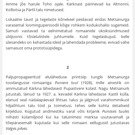
Amme jõe harule Toho ojale. Kärknast pärinevad ka Altnonni,
Kolliotsa ja Pärtli talu nimetused.
Lokaalne taust ja tegelaste kõnekeel peidavad endas Metsanurga
varasemal loominguperioodil kõige rohkem kodukohalisi sugemeid.
Samuti vastavad ta eelnimetatud romaanide üksiksündmused
üldjoonis tõsielulistele juhtumeile. Kuid tegelaskujud, kelle
ülesandeks on kehastada ideid ja lahendada probleeme, evivad vähe
sarnasust oma prototüüpidega.
2
Paljupropageeritud eluläheduse printsiip tungib Metsanurga
toodangusse romaaniga
Punane tuul
(1928), mille ainestik on
ammutatud Kärkna lähedasest Pupastvere külast. Nagu Metsanurk
jutustab, läinud ta 1927. a. kevadel Kärkna lähedasse Kastli külla,
elanud seal nädalapäevad lihtsas talus ja jälginud varahommikust
hiljaõhtuni talu töid ja toimetusi, tehes selle kohta detailseid
kirjeldusi. Kogutud andmestiku varal võis kirjanik
Punases tuules
niihästi külamiljööd kui ka taluinimesi märksa usutavamalt ja
tõepärasemalt kujutada kui selle romaani eellugusid jutustavas
Valges pilves.