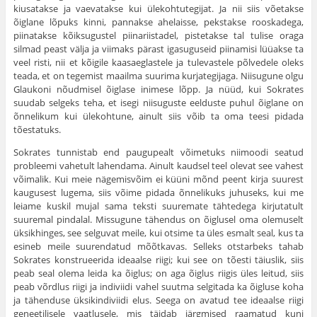
kiusatakse ja vaevatakse kui ülekohtutegijat. Ja nii siis võetakse
õiglane lõpuks kinni, pannakse ahelaisse, pekstakse rooskadega,
piinatakse kõiksugustel piinariistadel, pistetakse tal tulise oraga
silmad peast välja ja viimaks pärast igasuguseid piinamisi lüüakse ta
veel risti, nii et kõigile kaasaeglastele ja tule­vastele põlvedele oleks
teada, et on tegemist maailma suurima kurjategijaga. Niisugune olgu
Glaukoni nõudmisel õiglase inimese lõpp. Ja nüüd, kui Sokrates
suudab selgeks teha, et isegi niisuguste eelduste puhul õiglane on
õnnelikum kui ülekohtune, ainult siis võib ta oma teesi pidada
tõestatuks.
Sokrates tunnistab end paugupealt võimetuks niimoodi seatud
probleemi vahetult lahendama. Ainult kaudsel teel olevat see vahest
võimalik. Kui meie nägemisvõim ei küüni mõnd peent kirja suurest
kaugusest lugema, siis võime pidada õnnelikuks juhuseks, kui me
leiame kuskil mujal sama teksti suuremate tähtedega kirjutatult
suuremal pindalal. Missugune tähendus on õiglusel oma olemuselt
üksikhinges, see selguvat meile, kui otsime ta üles esmalt seal, kus ta
esineb meile suurendatud mõõtkavas. Selleks otstarbeks tahab
Sokrates konstru­eerida ideaalse riigi; kui see on tõesti täiuslik, siis
peab seal olema leida ka õig­lus; on aga õiglus riigis üles leitud, siis
peab võrdlus riigi ja indiviidi vahel suutma selgitada ka õigluse koha
ja tähenduse üksikindiviidi elus. Seega on ava­tud tee ideaalse riigi
geneetilisele vaatlusele, mis täidab järgmised raamatud kuni