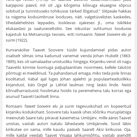
karjapoisi päevil, mil oli „iga kõrgema kõivuga eluaegne sõprus
sobitud ja tunnistuseks tohikusse tärked lõigatud.” Siitpeale hakkas
ta nägema koduümbruse looduses, näit. valgetüvelistes kaskedes,
tihedalehelistes leppades, looklevas ojakeses jt., oma isiklikke
elukaaslasi ja saatuseseltsilisi. See isikustav suhtumus loodusse
kajastub ka Metsanurga teoseis, eriti romaanis
Taavet Soovere elu ja
surm
(1922).
Kurvanäolise Taavet Soovere tüübi kujundamisel pidas autor
osaliselt silmas oma kadunud vanemat venda Johan Hubelit (1863-
1895), kes oli samalaadse unistusliku hingega. Kirjaniku vend oli nagu
Taavetki kinnise loomuga paljuplaanitsev noormees, kellele talutöö
põrmugi ei meeldinud. Ta pahandanud emaga, miks teda pole linnas
koolitatud. Vabal ajal luges Johan ajalehti ja populaarteaduslikku
kirjandust, käis Orgel ja Lähtel laulmas ning laskis linde. Neist
kõrvalharrastusist hoolimata hoidis ta peremehena talu korras ega
asunud Taaveti taoliselt linna.
Romaani
Taavet Soovere elu ja surm
tegevuskohad on kopeeritud
kirjaniku kodukohast. Soovere talu kaasik ühes sõõriku muruplatsiga
meenutab Saare talu piiravat kasemetsa. Umbjärv, mille ääres Taavet
unistas, vastab autori isatalu lähedasele Umbjärvele. Sood läbiv
kirikutee on sama, mille kaudu pääseb Saarelt Äksi kirikusse. Oja,
mille kaldal veedab Taavet Viisaga lahkumisõhtu, vastab asendilt