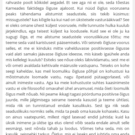
rahvaste poolt kõikidel aegadel. Et see aga nii ei ole, seda tõestas
Karneades faktidega õiguse ajaloost. Kui nüüd õiglus voorusena
peaks tähendama alistu­mist seadustele, siis tekib küsimus:
missugustele? kas kõigile ka kui nad on üksteisele vasturääkivad? See
ei oleks omane ühest küljest voorusele, mille tunnuste hulka kuulub
järjekindlus, ega teisest küljest ka loodusele. Kuid see ei ole ju ka
sugugi õige, et me alistume seadustele vooruslikkuse tõttu; me
teeme seda vaid karistusest pääsemiseks. Või seisneb õigluse voorus
selles, et me ei kiinduks mitte vahelduvasse positiivsesse õigusse
vaid alati samaks jäävasse õigluse ideesse, mis käseb igaühele anda
mis kellelegi kuulub? Esiteks see nõue oleks läbiviidamatu, sest me ei
või ometi avaldada kehtivaile määrusile vastupanu. Teiseks on kohe
seegi kaheldav, kas meil loomuliku õigluse põhjal on kohustusi ka
mõistmatute loomade vastu, nagu õpetasid pütaagorlased, või
ainult inimeste vastu. Aga ka meie kohustuste suhtes kaasinimeste
vastu ei ole filosoofid omavahel ühel arvamusel, mida õieti loomulik
õigus meilt nõuab. Nii peame ikkagi tagasi pöörduma positiivse õigus
juurde, mille jälgimisega seirame iseenda kasusid ja teeme ühtlasi,
mida riik on tunnistanud endale kasulikuks. Sest iga riik seab
seaduslikuks normiks selle, mida ta peab oma kasule kohaseks. Kasu
on ainus vaatepunkt, millest riigid lasevad endid juhtida; kuid ka
üksik inimene ja üldse iga elus olend võib seada endale ainult selle
eesmärgi, sest nõnda tahab ju loodus. Võimes teha seda, mis on
kasulik, seisnebki tarkus. Õiglus, mis ei laseks end juhtida oma enda