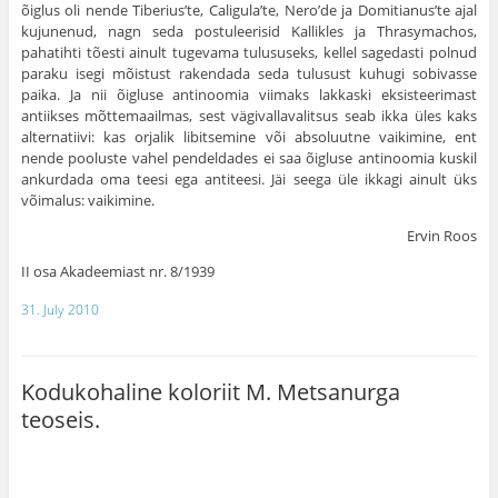
õiglus oli nende Tiberius’te, Caligula’te, Nero’de ja Domitianus’te ajal
kujunenud, nagn seda postuleerisid Kallikles ja Thrasyma­chos,
pahatihti tõesti ainult tugevama tulususeks, kellel sagedasti polnud
paraku isegi mõistust rakendada seda tulusust kuhugi sobivasse
paika. Ja nii õigluse antinoomia viimaks lakkaski eksisteerimast
antiikses mõttemaailmas, sest vägivallavalitsus seab ikka üles kaks
alternatiivi: kas orjalik libitsemine või abso­luutne vaikimine, ent
nende pooluste vahel pendeldades ei saa õigluse antinoo­mia kuskil
ankurdada oma teesi ega antiteesi. Jäi seega üle ikkagi ainult üks
võimalus: vaikimine.
Ervin Roos
II osa Akadeemiast nr. 8/1939
31. July 2010
Kodukohaline koloriit M. Metsanurga
teoseis.