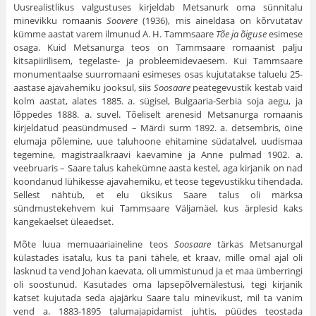
Uusrealistlikus valgustuses kirjeldab Metsanurk oma sünnitalu
minevikku romaanis
Soovere
(1936), mis aineldasa on kõrvutatav
kümme aastat varem ilmunud A. H. Tammsaare
Tõe ja õiguse
esimese
osaga. Kuid Metsanurga teos on Tammsaare romaanist palju
kitsapiirilisem, tegelaste- ja probleemidevaesem. Kui Tammsaare
monumentaalse suurromaani esimeses osas kujutatakse taluelu 25-
aastase ajavahemiku jooksul, siis
Soosaare
peategevustik kestab vaid
kolm aastat, alates 1885. a. sügisel, Bulgaaria-Serbia soja aegu, ja
lõppedes 1888. a. suvel. Tõeliselt arenesid Metsanurga romaanis
kirjeldatud peasündmused – Märdi surm 1892. a. detsembris, öine
elumaja põlemine, uue taluhoone ehitamine südatalvel, uudismaa
tegemine, magistraalkraavi kaevamine ja Anne pulmad 1902. a.
veebruaris – Saare talus kahekümne aasta kestel, aga kirjanik on nad
koondanud lühikesse ajavahemiku, et teose tegevustikku tihendada.
Sellest nähtub, et elu üksikus Saare talus oli märksa
sündmustekehvem kui Tammsaare Väljamäel, kus ärplesid kaks
kangekaelset üleaedset.
Mõte luua memuaariaineline teos
Soosaare
tärkas Metsanurgal
külastades isatalu, kus ta pani tähele, et kraav, mille omal ajal oli
lasknud ta vend Johan kaevata, oli ummistunud ja et maa ümberringi
oli soostunud. Kasutades oma lapsepõlvemälestusi, tegi kirjanik
katset kujutada seda ajajärku Saare talu minevikust, mil ta vanim
vend a. 1883-1895 talumajapidamist juhtis, püüdes teostada