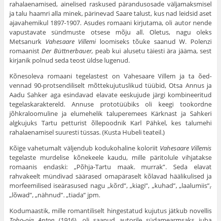
rahalaenamised, ainelised raskused pärandusosade väljamaksmisel
ja talu haamri alla minek, pärinevad Saare talust, kus nad leidsid aset
ajavahemikul 1897-1907. Asudes romaani kirjutama, oli autor nende
vapustavate sündmuste otsese mõju all. Oletus, nagu oleks
Metsanurk
Vahesaare Villemi
loomiseks tõuke saanud W. Polenzi
romaanist
Der Büttnerbauer,
peab kui alusetu täiesti ära jääma, sest
kirjanik polnud seda teost üldse lugenud.
Kõnesoleva romaani tegelastest on Vahesaare Villem ja ta õed-
vennad 90-protsendiliselt mõttekujutuslikud tüübid, Otsa Annus ja
Aadu Sahker aga esindavad elavate eeskujude järgi kombineeritud
tegelaskaraktereld. Annuse prototüübiks oli keegi tookordne
jõhkraloomuline ja elumehelik taluperemees Kärknast ja Sahkeri
algkujuks Tartu petturist õllepoodnik Karl Pähkel, kes talumehi
rahalaenamisel suuresti tüssas. (Kusta Hubeli teateil.)
Kõige vahetumalt väljendub kodukohaline koloriit
Vahesaare Villemis
tegelaste murdelise kõnekeele kaudu, mille päritolule vihjatakse
romaanis endaski: „Põhja-Tartu maak. murrak”. Seda elavat
rahvakeelt mündivad säärased omapäraselt kõlavad häälikulised ja
morfeemilised iseärasused nagu „kõrd”, „kiagi”, „kuhad”, „laalumiis”
r
„lõwad”, „nähnud”. „tiada” jpm.
Kodumaastik, mille romantiliselt hingestatud kujutus jätkub novellis
Toho-oja Anton
(1916), oli saanud autorile südamearmsaks juba