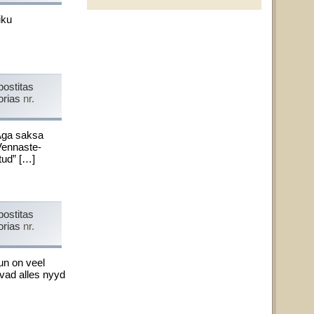
iku
postitas
orias
nr.
Aga saksa
Vennaste­
tud” […]
postitas
orias
nr.
hun on veel
evad alles nyyd