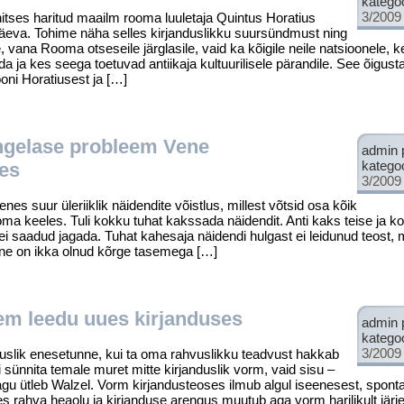
katego
3/2009
tses haritud maailm rooma luuletaja Quintus Horatius
eva. To­hime näha selles kirjanduslikku suursündmust ning
e, vana Rooma otseseile järglasile, vaid ka kõigile neile natsioonele, 
nda ja kes seega toetuvad antiikaja kultuurilisele pärandile. See õigus
oni Horatiusest ja […]
angelase probleem Vene
admin 
katego
ses
3/2009
suur üleriiklik näidendite võistlus, millest võtsid osa kõik
a keeles. Tuli kokku tuhat kakssada näidendit. Anti kaks teise ja k
ei saadud jagada. Tuhat kahe­saja näidendi hulgast ei leidunud teost, 
ene on ikka olnud kõrge tasemega […]
em leedu uues kirjanduses
admin 
katego
3/2009
lik enesetunne, kui ta oma rahvus­likku teadvust hakkab
 sünnita temale muret mitte kirjanduslik vorm, vaid sisu –
agu ütleb Walzel. Vorm kirjandusteoses ilmub algul ise­enesest, sponta
es rahva heaolu ja kirjanduse arengus muutub aga vorm harilikult järjes