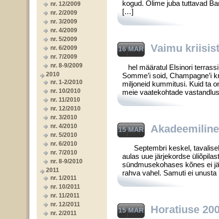
kogud. Olime juba tuttavad Bar
nr. 12/2009
[…]
nr. 2/2009
nr. 3/2009
nr. 4/2009
nr. 5/2009
Vaimu kriisis
nr. 6/2009
16 MAR
nr. 7/2009
nr. 8-9/2009
hel määratul Elsinori terrassil,
2010
Somme’i soid, Champagne’i kri
nr. 1-2/2010
miljoneid kummitusi. Kuid ta 
nr. 10/2010
meie vaatekohtade vastandluse
nr. 11/2010
nr. 12/2010
nr. 3/2010
nr. 4/2010
Akadeemiline 
15 MAR
nr. 5/2010
nr. 6/2010
Septembri keskel, tavaliselt s
nr. 7/2010
aulas uue järjekordse üliõpila
nr. 8-9/2010
sündmusekohases kõnes ei jäta
2011
rahva vahel. Samuti ei unusta
nr. 1/2011
nr. 10/2011
nr. 11/2011
nr. 12/2011
Horatiuse 20
15 MAR
nr. 2/2011