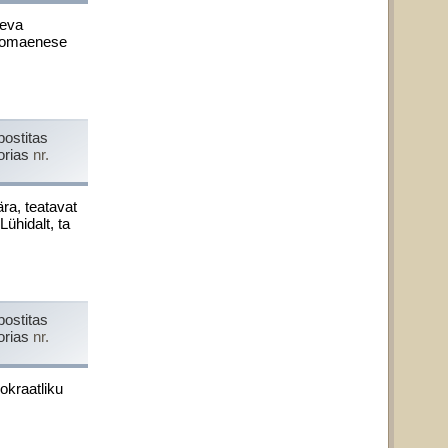
äeva
di omaenese
postitas
orias
nr.
ra, teatavat
Lühidalt, ta
postitas
orias
nr.
okraatliku