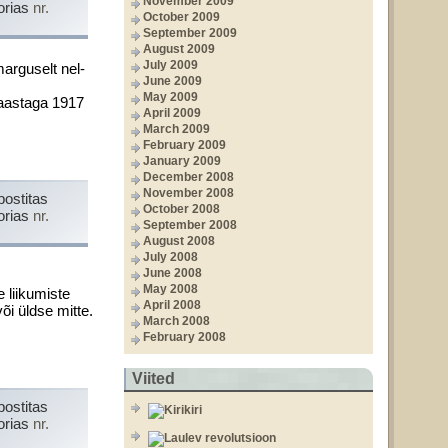
November 2009
orias
nr.
October 2009
September 2009
August 2009
July 2009
arguselt nel­
June 2009
May 2009
iaastaga 1917
April 2009
March 2009
February 2009
January 2009
December 2008
November 2008
postitas
October 2008
orias
nr.
September 2008
August 2008
July 2008
June 2008
May 2008
e liikumiste
April 2008
õi üldse mitte.
March 2008
February 2008
Viited
postitas
orias
nr.