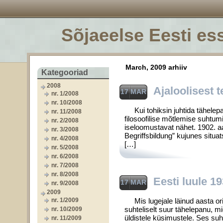
Sõjaeelse Eesti ess
March, 2009 arhiiv
Kategooriad
2008
Ajaloolisest 
17 MAR
nr. 1/2008
nr. 10/2008
Kui tohiksin juhtida tähelepa
nr. 11/2008
filosoofilise mõtlemise suhtumi
nr. 2/2008
iseloomustavat nähet. 1902. aas
nr. 3/2008
Begriffsbildung” kujunes situat
nr. 4/2008
[…]
nr. 5/2008
nr. 6/2008
nr. 7/2008
nr. 8/2008
Eesti luule 19
17 MAR
nr. 9/2008
2009
nr. 1/2009
Mis lugejale läinud aasta ori
suhteliselt suur tähelepanu, mi
nr. 10/2009
üldistele küsimustele. Ses suht
nr. 11/2009