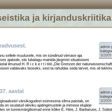
eistika ja kirjanduskriitika
teadvusest.
admin 
katego
3/2009
nu sellele muutusele, mis on sündinud viimase aja
ses ajaloole, siis lubatagu mainida järgmist situatsiooni
tal ilmu­nud H. R i c k e r t i töö „Die Grenzen der naturwissen­schaft
siooni valda­vaks teoseks, sest ta rahuldas seda tarvet, mis oli tekki
37. aastal
admin 
katego
3/2009
ginaalseist värsikogudest esi­mesena silma paistab, on
da on osutatud oleviku ajatingimustele ja inimese elujärje
es on tunnismärgilisimad enne kõike E. Hiire, J. Barbaruse, J. Sütiste