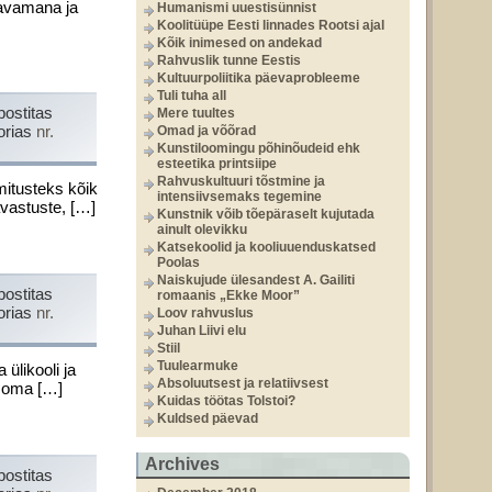
tavamana ja
Humanismi uuestisünnist
Koolitüüpe Eesti linnades Rootsi ajal
Kõik inimesed on andekad
Rahvuslik tunne Eestis
Kultuurpoliitika päevaprobleeme
Tuli tuha all
postitas
Mere tuultes
orias
nr.
Omad ja võõrad
Kunstiloomingu põhinõudeid ehk
esteetika printsiipe
Rahvuskultuuri tõstmine ja
mitusteks kõik
intensiivsemaks tegemine
vastuste, […]
Kunstnik võib tõepäraselt kujutada
ainult olevikku
Katsekoolid ja kooliuuenduskatsed
Poolas
Naiskujude ülesandest A. Gailiti
postitas
romaanis „Ekke Moor”
orias
nr.
Loov rahvuslus
Juhan Liivi elu
Stiil
Tuulearmuke
li­kooli ja
Absoluutsest ja relatiivsest
i oma […]
Kuidas töötas Tolstoi?
Kuldsed päevad
Archives
postitas