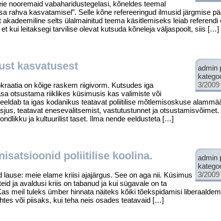
eie nooremaid vabaharidustegelasi, kõneldes teemal
sa rahva kasvatamisel”. Selle kõne refereeringud ilmusid järgmise p
t akadeemiline selts ülalmainitud teema käsitlemiseks leiab referen
et kui leitaksegi tarvilise olevat kutsuda kõneleja väljaspoolt, siis […]
ust kasvatusest
admin 
katego
3/2009
raatia on kõige raskem riigivorm. Kut­sudes iga
sa otsustama riiklikes küsimusis kas valimiste või
 eeldab ta igas kodanikus teatavat poliitilise mõtlemisoskuse alammää
asjus, teatavat enesevalitsemist, vastutustunnet ja otsusta­misvõimet. 
ndlikku ja kul­tuurilist taset. Ilma nende eeldusteta […]
isatsioonid poliitilise koolina.
admin 
katego
3/2009
use: meie elame kriisi ajajärgus. See on aga nii. Küsimus
teid ja avaldusi kriis on tabanud ja kui sügavale on ta
 Kas meil tuleks ümber hinnata näiteks kõiki tõekspidamisi liberaaldem
suhtes või piisaks, kui teha neis osades tea­tavaid […]