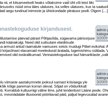
da nii, et kitsameelselt heaks võtaksime vaid üht või teist liiki
äärsuseks nüüd oma täies ulatuses, ka sel­les ulatuses, kus ta saatusl
daid aegu tundnud inimeste ja ühiskondade piiratuse poolt. Olgem […]
nastekoguduse kirjandusest.
admin 
katego
3/2009
itlustamise päevad pärast Põhja­sõda, sügavama pärisorjuse
andi käänakulgi. Need olid suitsutare elanikkude
a armust antud raamatute vaesuses seisis muidugi Piibel esikohal. 
ud kirjasõnast elavamaid meeleolusid äratada, lugemishimu sütitada. 
emised olid iseäralikumad. Ven­nastekoguduse laul hämariklaste „vali
admin 
katego
3/2009
iimaste aastakymnete jooksul sarnast kriisiaega yle
b kõik kõige pareman korran olevat. Sõjad on võidurikkalt
b. Korraldub kultuurriigi väline ilme, juhit tendent­sist Lääne poole. O
tust, mesinädalate illusioonid pööritavad päid, paljud tege­vusalad avan