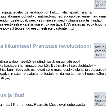
katego
3/2009
uga tegelev generatsioon on kul­tuuri alal täpsalt niisama
se aastakümne jooksul kui mitmed-mitmed sugupõlved enne meid ümm
veendumusele jõuab see, kes meie seni­seid kultuurisaavutisi hindab
se eesti­keelse katekismuse trükiaastaga 1535 alates ja revolutsioon
e jooksul teotsenud eestimeelsete pastorite, […]
e liikumisest Prantsuse revolutsiooni
admin 
katego
3/2009
ilise ajaloo meeliköitev sündmustik on uurijate poolt
sikasjadeni ja hinnatud pea kõigilt võimalikelt seisukohtadelt –
histlikuni. Seevastu esinevad selle majandusliku olundi ja sotsiaalset
üngad: siin satume alatasa nähtustele, mida me tunneme hoopis vähe v
 et […]
us ja jõud
admin 
katego
3/2009
mata ! Prometheus. Raamatu käesoleval juubeliaastal