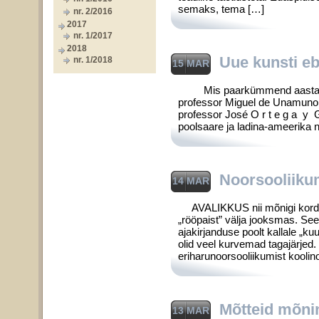
semaks, tema […]
nr. 2/2016
2017
nr. 1/2017
2018
Uue kunsti e
nr. 1/2018
15 MAR
Mis paarkümmend aastat tagas
professor Miguel de Unamuno, 
professor José O r t e g a y 
poolsaare ja ladina-ameerika 
Noorsooliiku
14 MAR
AVALIKKUS nii mõnigi kord on
„rööpaist” välja jooksmas. See
ajakirjanduse poolt kallale „ku
olid veel kurvemad taga­järjed
eriharunoorsooliikumist kooli­
Mõtteid mõnin
13 MAR