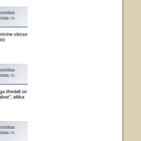
postitas
orias
nr.
erimine viimse
ist
postitas
orias
nr.
ega tihedalt on
kee”, attika
postitas
orias
nr.