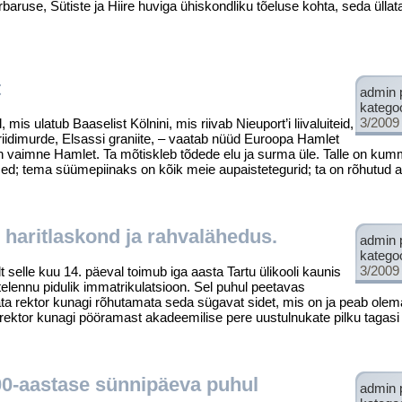
baruse, Sütiste ja Hiire huviga ühiskondliku tõeluse kohta, seda ülla
t
admin 
katego
3/2009
 mis ulatub Baaselist Kölnini, mis riivab Nieuport’i liivaluiteid,
idimurde, Elsassi graniite, – vaatab nüüd Euroopa Hamlet
on vaimne Hamlet. Ta mõtiskleb tõdede elu ja surma üle. Talle on kum
d; tema süümepiinaks on kõik meie aupaistetegurid; ta on rõhutud a
haritlaskond ja rahvalähedus.
admin 
katego
3/2009
elle kuu 14. päeval toimub iga aasta Tartu ülikooli kaunis
stelennu pidulik immatrikulatsioon. Sel puhul peetavas
 rektor kunagi rõhutamata seda sügavat sidet, mis on ja peab olema ü
 rektor kunagi pööramast akadee­milise pere uustulnukate pilku tagas
00-aastase sünnipäeva puhul
admin 