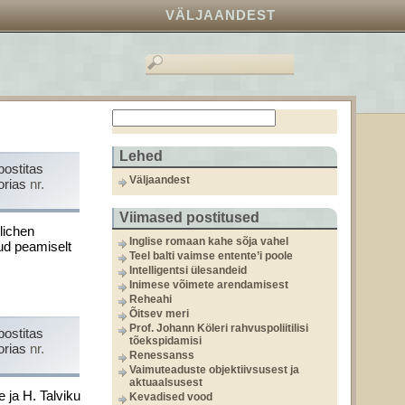
VÄLJAANDEST
Lehed
postitas
Väljaandest
orias
nr.
Viimased postitused
lichen
Inglise romaan kahe sõja vahel
nud peamiselt
Teel balti vaimse entente’i poole
Intelligentsi ülesandeid
Inimese võimete arendamisest
Reheahi
Õitsev meri
Prof. Johann Köleri rahvuspoliitilisi
postitas
tõekspidamisi
orias
nr.
Renessanss
Vaimuteaduste objektiivsusest ja
aktuaalsusest
 ja H. Talviku
Kevadised vood