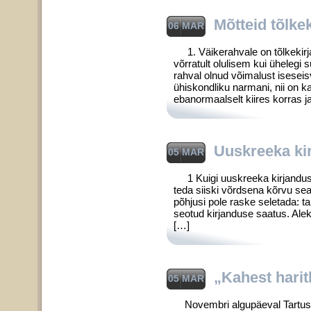
Mõtteid tõlke
06 MAR
1. Väikerahvale on tõlkekirja
võrratult olulisem kui üheleg
rahval olnud võimalust iseseis
ühis­kondliku narmani, nii on 
ebanormaalselt kiires korras j
Uuskreeka ki
05 MAR
1 Kuigi uuskreeka kirjandus v
teda siiski võrdsena kõrvu sead
põhjusi pole raske seletada: tar
seotud kirjanduse saatus. Alek
[…]
„Kahest hari
05 MAR
Novembri algupäeval Tartus p