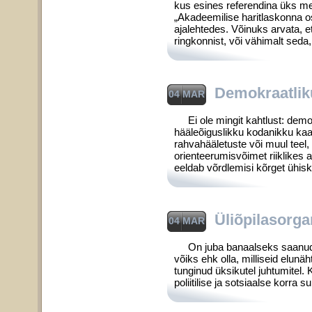
kus esines referendina üks m
„Akadeemilise haritlaskonna o
ajalehtedes. Võinuks arvata, e
ringkonnist, või vähimalt seda, 
Demokraatlik
04 MAR
Ei ole mingit kahtlust: demok
hääleõiguslikku kodanikku kaa
rahvahääletuste või muul teel,
orienteerumis­võimet riiklikes 
eeldab võrdlemisi kõrget ühisko
Üliõpilasorgan
04 MAR
On juba banaalseks saanud la
võiks ehk olla, milliseid elunäh
tunginud üksikutel juhtumitel.
poliitilise ja sotsiaalse korra 