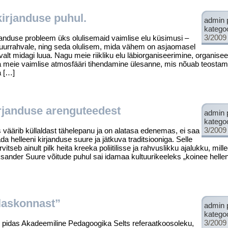
kirjanduse puhul.
admin 
katego
3/2009
nduse probleem üks olulise­maid vaimlise elu küsimusi –
i suurrahvale, ning seda olulisem, mida vähem on asjaomasel
valt midagi luua. Nagu meie riikliku elu läbiorganiseerimine, organise
ka meie vaimlise atmosfääri tihen­damine ülesanne, mis nõuab teostam
a […]
rjanduse arenguteedest
admin 
katego
3/2009
äärib küllaldast tähelepanu ja on alatasa edenemas, ei saa
a helleeni kir­janduse suure ja jätkuva traditsiooniga. Selle
vitseb ainult pilk heita kreeka poliitilisse ja rahvuslikku ajalukku, mill
sander Suure võitude puhul sai idamaa kultuurikeeleks „koinee helleni
tlaskonnast”
admin 
katego
3/2009
idas Akadeemiline Pedagoogika Selts referaatkoosoleku,