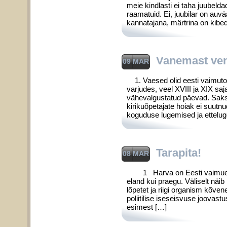
meie kindlasti ei taha juubel­da
raa­matuid. Ei, juubilar on auv
kannatajana, märtrina on kibe
Vanemast ven
09 MAR
1. Vaesed olid eesti vaimuto
varjudes, veel XVIII ja XIX saj
vähevalgustatud päevad. Saks
kirikuõpetajate hoiak ei suutn
koguduse lugemised ja ettelug
Tarapita!
08 MAR
1 Harva on Eesti vaimuelu v
eland kui praegu. Väliselt näi
lõpetet ja riigi organism kõvene
poliitilise iseseisvuse joovas­
esimest […]