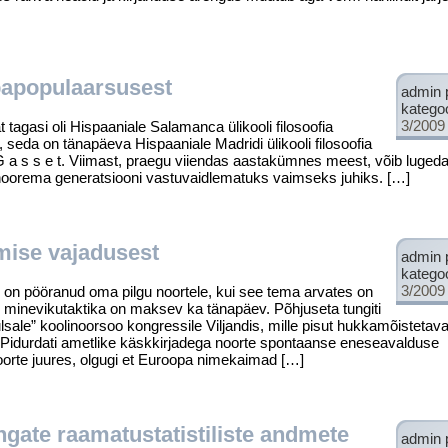
bapopulaarsusest
admin 
katego
3/2009
i oli Hispaa­niale Salamanca ülikooli filosoofia
seda on tänapäeva Hispaaniale Madridi ülikooli filosoofia
G a s s e t. Viimast, praegu viiendas aastakümnes meest, võib luged
noorema generatsiooni vastuvaidlematuks vaimseks juhiks. […]
mise vajadusest
admin 
katego
3/2009
 pööranud oma pilgu noortele, kui see tema arvates on
 minevikutaktika on maksev ka täna­päev. Põhjuseta tungiti
ulsale” koolinoorsoo kongressile Viljandis, mille pisut hukkamõistetav
. Pidurdati ametlike käskkirjadega noorte spon­taanse eneseavalduse
noorte juures, olgugi et Euroopa nimekaimad […]
gate raamatustatistiliste andmete
admin 