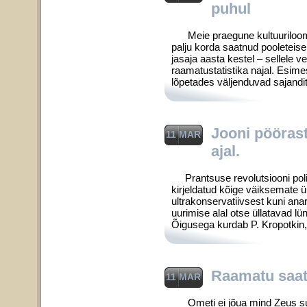
puhul
Meie praegune kultuurilooming
palju korda saatnud pooletei
jasaja aasta kestel – sellele 
raamatustatistika najal. Esime
lõpetades väljenduvad sajandit
Jooni pöörast
11 MAR
ajal.
Prantsuse revolutsiooni poliit
kirjeldatud kõige väiksemate ük
ultrakonservatiivsest kuni anar
uurimise alal otse üllatavad l
Õigusega kurdab P. Kropotkin,
Raamatu saat
11 MAR
Ometi ei jõua mind Zeus sur