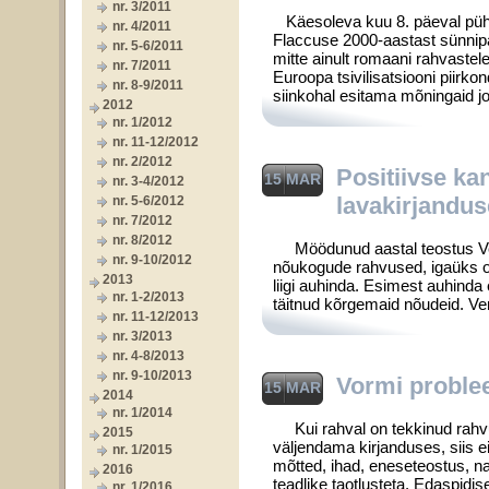
nr. 3/2011
Käesoleva kuu 8. päeval pühi
nr. 4/2011
Flaccuse 2000-aastast sünnipä
nr. 5-6/2011
mitte ainult ro­maani rahvastel
nr. 7/2011
Euroopa tsivilisatsiooni piirko
nr. 8-9/2011
siinkohal esitama mõningaid jo
2012
nr. 1/2012
nr. 11-12/2012
nr. 2/2012
Positiivse k
15 MAR
nr. 3-4/2012
lavakirjandu
nr. 5-6/2012
nr. 7/2012
nr. 8/2012
Möödunud aastal teostus Venes 
nr. 9-10/2012
nõukogude rahvused, igaüks om
2013
liigi auhinda. Esimest auhinda 
nr. 1-2/2013
täitnud kõrgemaid nõudeid. V
nr. 11-12/2013
nr. 3/2013
nr. 4-8/2013
nr. 9-10/2013
Vormi proble
15 MAR
2014
nr. 1/2014
Kui rahval on tekkinud rahvus
2015
väljendama kirjanduses, siis ei
nr. 1/2015
mõtted, ihad, enese­teostus, n
2016
teadlike taotlusteta. Edaspidis
nr. 1/2016