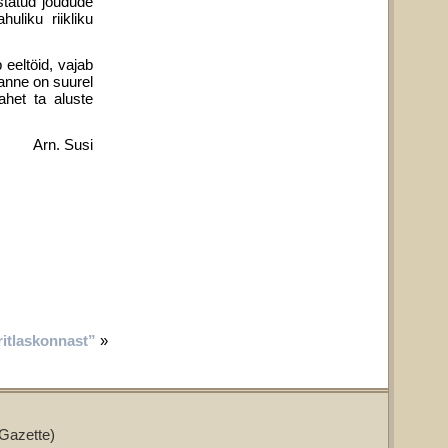
statud jõudude
liku riik­liku
eeltöid, vajab
sanne on suurel
ahet ta aluste
Arn. Susi
ritlaskonnast”
»
Gazette)