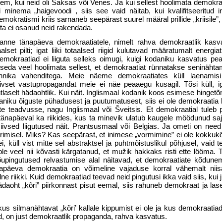
kem, kui neid oli Saksas või Venes. Ja kui sellest hooli­mata demokraa
 minema „haigevoodi , siis see vaid näitab, kui kvalifitseeritud 
okratismi kriis sarnaneb seepärast suurel määral prillide „kriisile”,
 ta ei osanud neid rakendada.
sanne tänapäeva demokraatiatele, nimelt rahva demokraatlik kasv
et pilti; igat liiki totaalsed riigid kulutavad määratumalt energiat
mokraatiad ei liiguta selleks oimugi, kuigi kodaniku kasvatus pe
a seda veel hoolimata sellest, et demokraatiat rünnatakse seninähta
nika vahendi­tega. Meie näeme demokraatiates küll laenamisi f
tiivset vastupropagandat meie ei näe peaaegu kusa­gil. Tõsi küll, i
tlaselt häda­ohtlik. Kui näit. Inglismaal kodanik koos esimese hing
iku õiguste pühadusest ja puutumatusest, siis ei ole demokraatia k
ste teadvusse, nagu Inglismaal või Šveitsis. Et demokraatial tuleb 
tänapäeval ka riikides, kus ta mine­vik ulatub kaugele möödunud sa
iivsed liigutused näit. Prantsusmaal või Belgias. Ja ometi on nee
imisel. Miks? Kas see­pärast, et inimese „vormimine” ei ole kokkukõ
küll vist mitte sel abstraktsel ja puhtmõistuslikul põhjusel, vaid t
e veel nii kõvasti kärgatanud, et mužik hakkaks risti ette lööma. T
upingutused relvastumise alal näitavad, et demokraatiate kõdune
napäeva demokraatia on võime­line vajaduse korral vähemalt nii
ne riikki. Kuid demokraatiad teevad neid pingutusi ikka vaid siis, kui j
ädaoht „kõri” piirkonnast pisut eemal, siis rahuneb demokraat ja la
us silmanähtavat „kõri’ kallale kippumist ei ole ja kus demokraatia
ud, on just demokraatlik propaganda, rahva kasvatus.