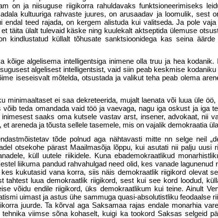
am on ja niisuguse riigikorra rahuldavaks funktsioneeri­miseks leid
adala kultuuriga rahvaste juures, on arusaadav ja loomulik, sest o
kui endal teed rajada, on kergem alistuda kui valit­seda. Ja pole vaja
 et täita ülalt tulevaid käske ning kuulekalt aktseptida ülemuse otsust,
n kindlustatud küllalt tõhusate sanktsioo­nidega kas seina äärd
 kõige algelisema intelligentsiga ini­mene olla truu ja hea kodanik.
niisugusest algelisest intelligentsist, vaid siin peab keskmise kodaniku
ime iseseisvalt mõtelda, otsustada ja valikut teha peab olema aren
u minimaaltaset ei saa dekreteerida, mujalt laenata või luua üle öö
võib teda omandada vaid töö ja vaevaga, nagu iga oskust ja iga 
t inimesest saaks oma kut­sele vastav arst, insener, advokaat, nii v
s, et areneda ja tõusta sellele tasemele, mis on vajalik demo­kraatia ü
endastmõistetav tõde polnud aga nähta­vasti mitte nn selge neil „d
­del otsekohe pärast Maailmasõja lõppu, kui asutati nii palju uusi rii
anadele, küll uutele riikidele. Kuna ebademokraatlikud monarhistliku
estel liikuma pandud rahvahulgad need olid, kes vanade lagune­nud r
 kes kukutasid vana korra, siis näis demokraatlik riigikord olevat s
st tahtest luua demokraatlik riigikord, sest kui see kord loodud, küll
teise võidu endile riigikord, üks demokraatlikum kui teine. Ainult 
tismi uimast ja astus ühe sammuga quasi-absolutistliku feodaalse rii
gikorra juurde. Ta kõrval aga Saksamaa rajas endale monarhia va
ja tehnika viimse sõna kohaselt, kuigi ka too­kord Saksas selgeid pä