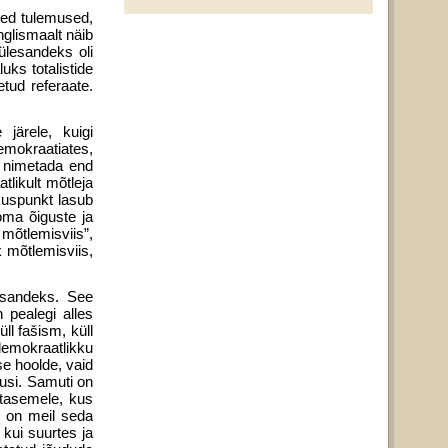
need tulemused,
nglismaalt näib
ülesandeks oli
ks totalistide
tud referaate.
järele, kuigi
emokraatiates,
 nime­tada end
likult mõtleja
kuspunkt lasub
oma õiguste ja
 mõtlemisviis”,
 mõtlemisviis,
san­deks. See
 pealegi alles
ll fašism, küll
„demokraatlikku
se hoolde, vaid
tlusi. Samuti on
 tasemele, kus
e on meil seda
 kui suurtes ja