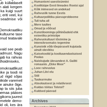
Humanismi uuestisünnist
ub küllaldaselt
Koolitüüpe Eesti linnades Rootsi ajal
n alati kergem
Kõik inimesed on andekad
 ka kuigi suurt
Rahvuslik tunne Eestis
 eriti veel, kui
Kultuurpoliitika päevaprobleeme
e seadmise või
Tuli tuha all
Mere tuultes
Omad ja võõrad
 Demokraatliku
Kunstiloomingu põhinõudeid ehk
 kultuurne tase
esteetika printsiipe
enud teatavale
Rahvuskultuuri tõstmine ja
intensiivsemaks tegemine
Kunstnik võib tõepäraselt kujutada
, vaid see peab
ainult olevikku
teadmust. Nagu
Katsekoolid ja kooliuuenduskatsed
ajab ka rahvas
Poolas
lalhoidmiseks.
Naiskujude ülesandest A. Gailiti
romaanis „Ekke Moor”
emokraatlikust
Loov rahvuslus
ke ja loodi nii
Juhan Liivi elu
Stiil
d riigid sõjas
Tuulearmuke
iikide varemeil
Absoluutsest ja relatiivsest
ee ainuke õige.
Kuidas töötas Tolstoi?
ap ta siis juba
Kuldsed päevad
Venemaa pääses
gikorra juurest
remetele demo­
Archives
id oli, kes ära