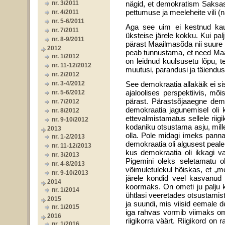
nr. 3/2011
nägid, et demokratism Saksas
pettumuse ja meeleheite vili (n
nr. 4/2011
nr. 5-6/2011
Aga see uim ei kestnud kau
nr. 7/2011
üksteise järele kokku. Kui pal
nr. 8-9/2011
pärast Maailmasõda nii suure 
2012
peab tunnustama, et need Maai
nr. 1/2012
on leidnud kuulsusetu lõpu, te
nr. 11-12/2012
muu­tusi, parandusi ja täiendus
nr. 2/2012
nr. 3-4/2012
See demokraatia allakäik ei si
ajaloolises perspektiivis, mõ
nr. 5-6/2012
pärast. Pärastsõjaaegne demo
nr. 7/2012
demokraatia jagunemisel oli ka
nr. 8/2012
ettevalmistamatus sellele riigi
nr. 9-10/2012
kodaniku otsustama asju, mille
2013
olla. Pole midagi imeks panna,
nr. 1-2/2013
demokraatia oli algusest peale 
nr. 11-12/2013
kus demokraatia oli ikkagi v
nr. 3/2013
Pigemini oleks seletamatu o
nr. 4-8/2013
võimuletulekul hõis­kas, et „m
nr. 9-10/2013
järele kondid veel kasvanud p
2014
koormaks. On ometi ju palju 
nr. 1/2014
ühtlasi veeretades otsustamis
2015
ja suundi, mis viisid eemale
nr. 1/2015
iga rahvas vormib vii­maks o
2016
riigikorra väärt. Riigikord on 
nr. 1/2016