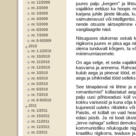
nr. 12/2009
juures palju „kergem” ja lihts
nr. 2/2009
vajalikke eeldusi ka hoopis m
nr. 3/2009
karjana juhile järele liikuda, 
vaimuteravust või intelligentsi,
nr. 4/2009
nende otsuste aktseptimine o
nr. 5/2009
vangilaagrite näol.
nr. 6/2009
nr. 7/2009
Niisuguses olukorras oskab ka
nr. 8-9/2009
riigikorra juures ei piisa aga 
2010
olema tunduvalt kõrgem, ta võ
nr. 1-2/2010
miinimumtasemele.
nr. 10/2010
nr. 11/2010
On aga selge, et seda vajalikk
kasvama ja arenema. Rah­vas 
nr. 12/2010
kulub aega ja pinevat tööd, e
nr. 3/2010
aega ja sihikindlat tööd sellek
nr. 4/2010
nr. 5/2010
See tänapäeval nii lihtne ja 
nr. 6/2010
romantismist” küllastatud aega
nr. 7/2010
palju uusi põhiseadusi küll v
nr. 8-9/2010
kokku varisesid ja kuna sõja k
2011
kujunesid uuteks riikideks või
nr. 1/2011
Paistis, et küllalt on vaid hea
nr. 10/2011
edasi püsib. Ja nii loodi üks
nr. 11/2011
„terve nahaga” sellest demokra
nr. 12/2011
kommunistliku nõukogude rii
nr. 2/2011
kraatliku riigikorra, teaduse 