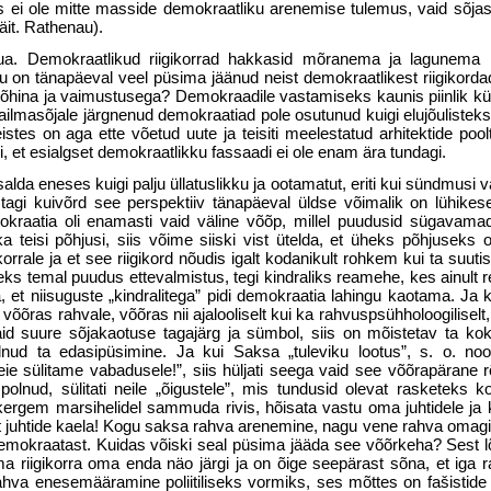
 ei ole mitte masside demokraatliku arenemise tulemus, vaid sõja
äit. Rathenau).
a. Demokraatlikud riigikorrad hakkasid mõranema ja lagunema n
ju on tänapäeval veel püsima jäänud neist demokraatlikest riigikorda
õhina ja vaimustusega? Demo­kraadile vastamiseks kaunis piinlik kü
lmasõjale järgnenud demokraatiad pole osutunud kuigi elujõulisteks,
istes on aga ette võetud uute ja teisiti meelestatud arhitektide poolt
i, et esialgset demokraatlikku fassaadi ei ole enam ära tundagi.
salda eneses kuigi palju üllatuslikku ja ootamatut, eriti kui sündmusi
istagi kuivõrd see perspektiiv tänapäeval üldse võimalik on lühike
kraatia oli enamasti vaid väline võõp, millel puudusid sügavamad
 teisi põhjusi, siis võime siiski vist ütelda, et üheks põhju­seks 
korrale ja et see riigi­kord nõudis igalt kodanikult rohkem kui ta suuti
ks temal puudus ettevalmistus, tegi kindraliks rea­mehe, kes ainult
 et niisuguste „kindralitega” pidi demokraatia lahingu kaotama. Ja k
võõras rahvale, võõras nii aja­looliselt kui ka rahvuspsühholoogilisel
aid suure sõjakaotuse tagajärg ja sümbol, siis on mõistetav ta ko
lnud ta edasipüsimine. Ja kui Saksa „tuleviku lootus”, s. o. no
eie sülitame vabadusele!”, siis hüljati seega vaid see võõra­pärane r
olnud, sülitati neile „õigustele”, mis tundusid olevat rasketeks k
kergem marsihelidel sammuda rivis, hõisata vastu oma juhtidele ja 
t juhtide kaela! Kogu saksa rahva arenemine, nagu vene rahva omagi, 
 demokraatast. Kuidas võiski seal püsima jääda see võõrkeha? Sest 
ma riigikorra oma enda näo järgi ja on õige seepärast sõna, et iga
rahva enesemääramine poliitiliseks vormiks, ses mõttes on fašistide ri