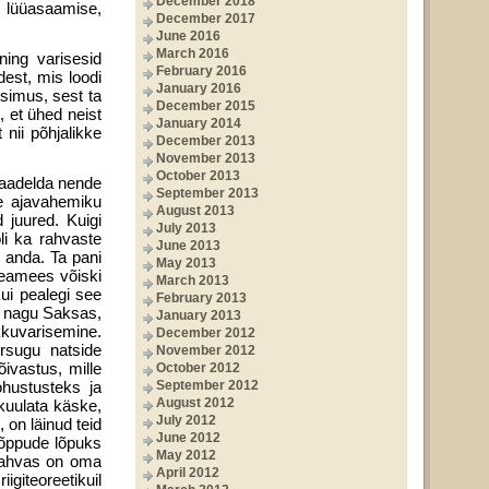
December 2018
s lüüasaamise,
December 2017
June 2016
March 2016
ing varisesid
February 2016
dest, mis loodi
January 2016
simus, sest ta
December 2015
 et ühed neist
January 2014
 nii põhjalikke
December 2013
November 2013
October 2013
 vaadelda nende
September 2013
se ajavahemiku
August 2013
 juured. Kuigi
July 2013
oli ka rahvaste
June 2013
s anda. Ta pani
May 2013
 reamees võiski
March 2013
ui pea­legi see
February 2013
t, nagu Saksas,
January 2013
kkuvarisemine.
December 2012
orsugu natside
November 2012
õivastus, mille
October 2012
ohustusteks ja
September 2012
August 2012
kuulata käske,
July 2012
on läinud teid
June 2012
lõppude lõpuks
May 2012
 rahvas on oma
April 2012
igiteoreetikuil