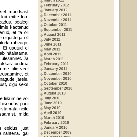
March 2012
February 2012
January 2012
usel moodsast
December 2011
kui mitte loo­
November 2011
eadus, pealegi
October 2011
ilmis kaotanud
September 2011
nud, et ta oli
August 2011
õigus­tega oli
July 2011
utuda rahvaga,
June 2011
. Ei usutud ei
May 2011
peab hääletama,
April 2011
a ülesannet. Ja
March 2011
 hakkas tundma
February 2011
urde tulid veel
January 2011
arusaamine, et
December 2010
nägude järele,
November 2010
October 2010
ust, olgu seks
September 2010
August 2010
e liikumine või
July 2010
hi­seadus pani
June 2010
May 2010
istamata neile
April 2010
usaamist, mida
March 2010
February 2010
 eeldusi just
January 2010
December 2009
a nähtena. Igal