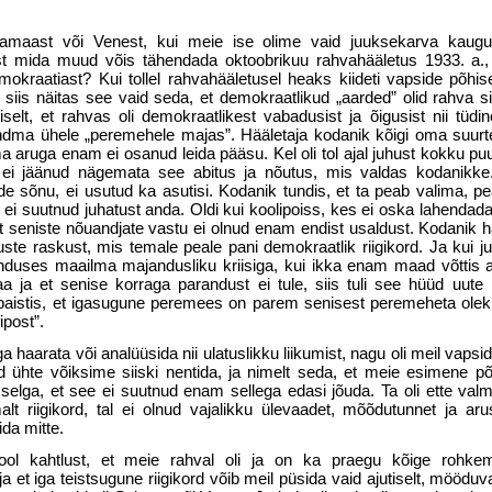
maast või Venest, kui meie ise olime vaid juuksekarva kaug
Sest mida muud võis tähendada oktoobrikuu rahvahääletus 1933. a., 
okraatiast? Kui tollel rahvahääletusel heaks kiideti vapside põhis
is näi­tas see vaid seda, et demokraatlikud „aarded” olid rahva s
elt, et rahvas oli demokraatlikest vabadusist ja õigusist nii tüdine
andma ühele „peremehele majas”. Hääletaja kodanik kõigi oma suurte 
aruga enam ei osanud leida pääsu. Kel oli tol ajal juhust kokku pu
ele ei jäänud nägemata see abitus ja nõutus, mis valdas kodanikke
nde sõnu, ei usutud ka asutisi. Kodanik tundis, et ta peab valima, 
i suutnud juhatust anda. Oldi kui koolipoiss, kes ei oska lahen­dad
est seniste nõuandjate vastu ei olnud enam endist usaldust. Kodanik
ste raskust, mis temale peale pani demokraatlik riigi­kord. Ja kui ju
duses maa­ilma majandusliku kriisiga, kui ikka enam maad võttis 
ja et senise korraga parandust ei tule, siis tuli see hüüd uute 
 paistis, et igasugune peremees on parem senisest peremeheta olek
ipost”.
 haarata või analüüsida nii ulatuslikku liikumist, nagu oli meil vapsid
d ühte võiksime siiski nentida, ja nimelt seda, et meie esimene põ
elga, et see ei suutnud enam sellega edasi jõuda. Ta oli ette valm
alt riigikord, tal ei olnud vajalikku ülevaadet, mõõdutunnet ja ar
ida mitte.
ol kahtlust, et meie rahval oli ja on ka praegu kõige rohkem
ja et iga teistsugune riigikord võib meil püsida vaid ajutiselt, mööduv