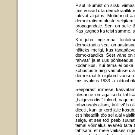
Pisut liikumist on siiski viim
mis võivad olla demokraatli­ku
tulevat algatus. Möödunud aas
demokratismi aluste selgitami
propagandale. Seni on selle 
Kas järgneb ka teisi samme, se
Kui juba Inglismaal tuntak
demokraatia seal on aastasad
näiteks meilgi, kus tänapäev
demokraadiks. Sest vähe on se
rahvas” ja et uus põhiseadus 
kodanikus. Kui tema ei oska 
kohustuste ning vastutuse ulat
demokraatlik riigikord vari­s
mis avaldus 1933. a. oktoobri
Seepärast inimese kasvatami
ülesanne on aga seda tähtsa
„haigevoodist” tulnud, nagu mei
rahvussotsialism, küll võib-ol
dieeti , kuni ta kord jälle ko
et sihiteadlik töö sel alal vaja
selge, et see töö peab suuna
temal võimalus avaneb täita 
tähtsam, et meie väikses riigi