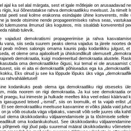
asel ajal ka sel alal märgata, sest et igale mõtlejale on arusaadavad 
s riigis, kui õõnestatakse rahva demokraatlikku meelsust. Ja nimelt I
tal peeti seal kolme era­konna esindajate ühine konverents, mille 
ne ja teede otsimine nende propageerimiseks rahva seas, vastukaalu
töö tulemusena ilmunud üks koguteos, mis sisaldab konverentsil pee
da näitab tulevik.
se vajadust demokratismi propageerimise ja rahva kasvatamise 
u vana, siis seda suurem peaks olema vajadus ta järele noortes d
al peab mõnes salongis omama kaunis palju kodanlikku julgust, et
da, et oleme oma ajalooliselt ja ühiskondlikult olemuselt „demokraat
rajaneb demokraatia, kuigi modereeritud demo­kraatia alustele. Ras
kasu­tada oma demokraatlikke õigusi, kui temal ei ole arusaamist 
usest, siis ei aita ei demokraatlik põhi­seadus ega ka „demokraatlik
eb kokku, Eks olnud ju see ka lõppude lõpuks üks väga „demokraaflik
kuu rahvahääletusel!
ne kodanikuks peab olema iga demokraatliku riigi otseseks üle
m, mida noorem on riigi demo­kraatia. Ja kui see demokraatia on
l praegu, kui inimeste ja hulkade meeltes ikka veel edasi kääri­vad kü
la igasugused teised „-ismid”, siis on loomulik, et ta vajab erilist 
sub. Et see demokraatliku meelsuse kasvamine ei võiks jääda vaid juhu
lik on ja võib osutuda väga viljakaks, vaevalt võib selle juures olla kah
tud olema üksikkodaniku väljaarendamisele ja ta tõstmisele sellele
teadlikult oma kodanikukohust. See üksikkodaniku väljaarendamin
s põhjeneb riigi jõud palju suuremal määral üksikkodaniku võimetele