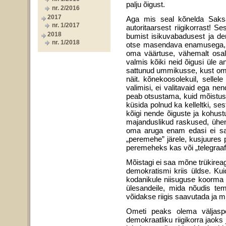
palju õigust.
nr. 2/2016
2017
Aga mis seal kõnelda Saksa
nr. 1/2017
autoritaarsest riigikorrast! 
2018
bumist isikuvabadusest ja dem
nr. 1/2018
otse masendava enamusega, si
oma väärtuse, vähemalt osalis
valmis kõiki neid õigusi üle 
sattunud ummikusse, kust oma 
näit. kõnekoosolekuil, sel­l
valimisi, ei valitavaid ega ne
peab otsustama, kuid mõistus e
küsida polnud ka kelleltki, s
kõigi nende õiguste ja kohustu
majanduslikud raskused, ühen
oma aruga enam edasi ei saa 
„peremehe” järele, kusjuures
peremeheks kas või „telegraaf
Mõistagi ei saa mõne trükireaga
demokratismi kriis üldse. Kui
kodanikule niisuguse koorma s
ülesandeile, mida nõudis tem
võidakse riigis saavutada ja m
Ometi peaks olema väljaspo
demokraatliku riigikorra jaoks 