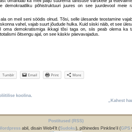
rast omandab ka meil palju suurema täht­suse värskete ja ettevalmi
ie demokraatliku põhistruktuuri juures on see juurdevool meie rahu
la on meil seni söödis olnud. Tõsi, selle ülesande teostamine vajab 
hiskonna vahel, vajab suurt jõudude hulka. Kuid siiski näib, et see üle
il oma demokratismiga ikkagi tõsi taga on, siis peab olema ka t
totalismi õitsengu ajal, on see käskiv päevavajadus.
Tumblr
Email
Print
More
iitilise koolina.
„Kahest ha
Postitused (RSS)
Wordpress
abil, disain Web4'lt (
Sudoku
), põhinedes Pinkline'il (
GPS