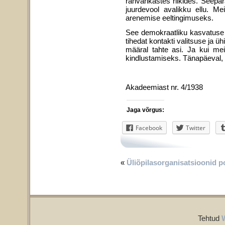
rahvarikastes riikides. Seepä
juurdevool avalikku ellu. Me
arenemise eeltingimuseks.
See demokraatliku kasvatuse a
tihedat kontakti valitsuse ja ü
määral tahte asi. Ja kui me
kindlustami­seks. Tänapäeval, 
Akadeemiast nr. 4/1938
Jaga võrgus:
Facebook
Twitter
«
Üliõpilasorganisatsioonid pol
Tehtud