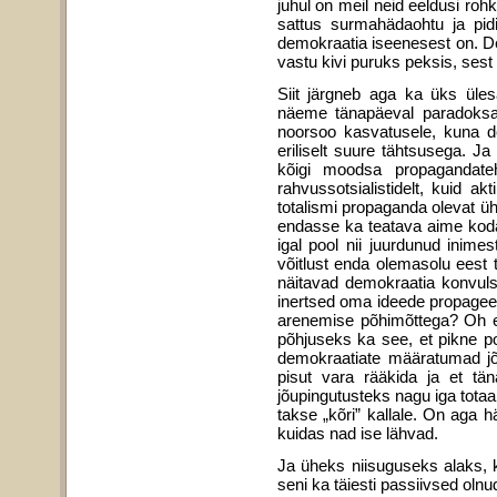
juhul on meil neid eeldusi roh
sattus surmahädaohtu ja pidi
demokraatia iseenesest on. Dem
vastu kivi puruks peksis, sest
Siit järgneb aga ka üks üle
näeme tänapäe­val paradoksaals
noorsoo kasvatusele, kuna de
eriliselt suure tähtsusega. J
kõigi moodsa propagandateh
rahvussotsialistidelt, kuid ak
totalismi propaganda olevat üh
endasse ka teatava aime kodan
igal pool nii juurdunud inime
võitlust enda olemasolu eest 
näitavad demokraatia konvuls
inertsed oma ideede propageer
arenemise põhimõttega? Oh ei, 
põhjuseks ka see, et pikne pol
demokraatiate määratumad jõ
pisut vara rääkida ja et tä
jõupingutusteks nagu iga totaal
takse „kõri” kallale. On aga h
kuidas nad ise lähvad.
Ja üheks niisuguseks alaks, k
seni ka täiesti passiivsed oln