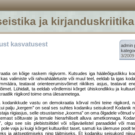
eistika ja kirjanduskriitika
ust kasvatusest
admin 
katego
3/2009
kraatia on kõige raskem riigivorm. Kut­sudes iga hääleõiguslikku k
kas valimiste või rahvahääletuste või muul teel, eeldab ta igas kod
ammäära, teatavat orienteerumis­võimet riiklikes asjus, teatavat ene
imet. Lühidalt, ta eeldab võrdlemisi kõrget ühiskondlikku ja kul­tuuril
raatlik riigikord toime oma ülesannetega.
kodanikkude vastu on demokraatia kõrval mõni teine riigikord, n
 kui palju „kergem” on seal ses suhtes kodaniku seisukord! Kodanik näi
taja riigiasjus, selle otsustamise „koorma” on oma õlgadele võtnud 
s temast sõltuvate ja temale hierarhiliselt alluva ametkonnaga. Koda
olgu see siis plebistsiitidel või sõjaväelistel paraadidel või mass
ole vaja ju kuigi kõrget kultuurilist taset, samuti ka ülemuse poolt t
eks ja aktseptimiseks ning täitmiseks. Et kodaniku seisukord niisug