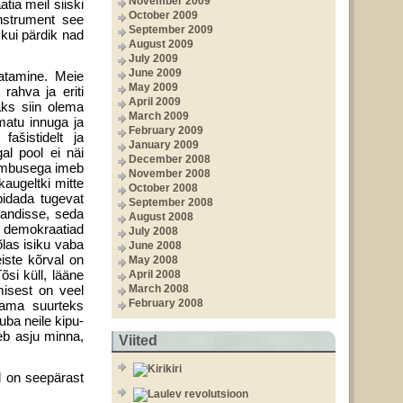
November 2009
tia meil siiski
October 2009
instrument see
September 2009
 kui pärdik nad
August 2009
July 2009
June 2009
atamine. Meie
May 2009
 rahva ja eriti
April 2009
aks siin olema
March 2009
matu innuga ja
February 2009
ašistidelt ja
January 2009
gal pool ei näi
December 2008
etõmbusega imeb
November 2008
augeltki mitte
October 2008
pidada tugevat
September 2008
jandisse, seda
August 2008
d demokraatiad
July 2008
las isiku vaba
June 2008
eiste kõrval on
May 2008
õsi küll, lääne
April 2008
misest on veel
March 2008
February 2008
sama suurteks
uba neile kipu­
seb asju minna,
Viited
d on seepärast