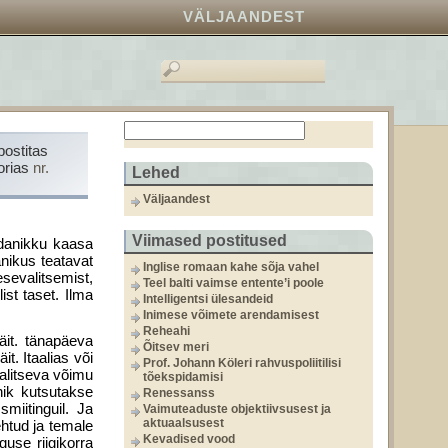
VÄLJAANDEST
postitas
orias
nr.
Lehed
Väljaandest
Viimased postitused
odanikku kaasa
anikus teatavat
Inglise romaan kahe sõja vahel
sevalitsemist,
Teel balti vaimse entente’i poole
ist taset. Ilma
Intelligentsi ülesandeid
Inimese võimete arendamisest
Reheahi
äit. tänapäeva
Õitsev meri
t. Itaalias või
Prof. Johann Köleri rahvuspoliitilisi
valitseva võimu
tõekspidamisi
nik kutsutakse
Renessanss
miitinguil. Ja
Vaimuteaduste objektiivsusest ja
aktuaalsusest
ehtud ja temale
Kevadised vood
use riigikorra