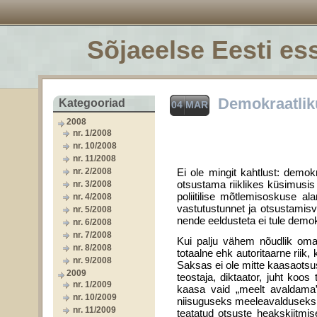
Sõjaeelse Eesti ess
Demokraatlik
Kategooriad
04 MAR
2008
nr. 1/2008
nr. 10/2008
nr. 11/2008
nr. 2/2008
Ei ole mingit kahtlust: demo
otsustama riiklikes küsimusis 
nr. 3/2008
poliitilise mõtlemisoskuse al
nr. 4/2008
vastutustunnet ja otsusta­misvõ
nr. 5/2008
nende eeldusteta ei tule demok
nr. 6/2008
nr. 7/2008
Kui palju vähem nõudlik oma 
nr. 8/2008
totaalne ehk autoritaarne riik,
nr. 9/2008
Saksas ei ole mitte kaasaotsus
2009
teostaja, diktaator, juht koo
nr. 1/2009
kaasa vaid „meelt avaldama”, 
nr. 10/2009
niisuguseks meele­avalduseks p
nr. 11/2009
teatatud otsuste heakskiitmis