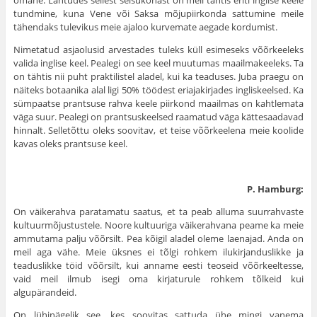
tundmine, kuna Vene või Saksa mõjupiirkonda sattu­mine meile
tähendaks tulevikus meie ajaloo kurvemate aegade kordumist.
Nimetatud asjaolusid arvestades tuleks küll esimeseks võõrkeeleks
valida inglise keel. Pealegi on see keel muutumas maailmakeeleks. Ta
on tähtis nii puht praktilistel aladel, kui ka teaduses. Juba praegu on
näiteks botaanika alal ligi 50% töödest eriajakirjades ingliskeelsed. Ka
sümpaatse prantsuse rahva keele piirkond maailmas on kahtlemata
väga suur. Pealegi on prantsus­keelsed raamatud väga kättesaadavad
hinnalt. Selletõttu oleks soovitav, et teise võõrkeelena meie koolide
kavas oleks prantsuse keel.
P. Hamburg:
On väikerahva paratamatu saatus, et ta peab alluma suurrahvaste
kultuurmõjustustele. Noore kultuuriga väikerahvana peame ka meie
ammutama palju võõrsilt. Pea kõigil aladel oleme laenajad. Anda on
meil aga vähe. Meie üksnes ei tõlgi rohkem ilukirjanduslikke ja
teaduslikke töid võõrsilt, kui anname eesti teoseid võõrkeeltesse,
vaid meil ilmub isegi oma kirjaturule roh­kem tõlkeid kui
algupärandeid.
On lühinägelik see, kes soovitas sattuda ühe mingi vanema