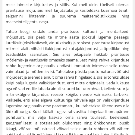
meie inimeste kirjutustes ja stiilis. Kui meil oleks tõeliselt olemas
prantsuse mõju, siis meil kirjutataks ja käsiteldaks küsimusi teisiti:
selgemini, lihtsemini ja suurema maitsemõistlikkuse ning
maitseintelligentsusega.
Tahab keegi endale anda prantsuse kultuuri ja mentaliteedi
mõjustust, siis peab ta mitme aasta jooksul lugema peaaegu
luutlikult (eksklusiivselt, ainuüksiselt) ja rohkesti prantsuse kirjandust
mitmelt alalt, niihästi ilukirjandust kui ajakirjandust ja õpetlikke ning
teaduslikke raamatuid. Siis alles pikapääle hakkab prantsuse
mõtlemis- ja vaatlusviis omaseks saama. Sest mingi rahva kirjanduse
rohke lugemine originaalis kindlasti immutab inimesse selle rahva
vaimulaadi ja mõtlemisviisi. Tahetakse püsida puutumatuna võõraist
mõjudest ja areneda ainult oma rahva hingelaadis, siis ei tohiks üldse
kuigi palju lugeda väliskirjandust, eriti mitte originaalis. Seda luksust
aga võivad endile lubada ainult suured kultuurrahvad, kellede suur ja
mitmekülgne kir­jandus reeseb kõigiks nende vaimseiks tarbeiks.
Väikseile, eriti alles algava kultuuriga rahvaile aga on väliskirjanduse
lugemine originaalis otse parata­matu, kui tahetakse ühenduses olla
üldkultuuriga. Kuid küllalt tugev rahvus­liku hingelaadi omapärane
põhituum, mis välja kasvab oma rahva tõulisest, keelelisest,
geograafilisest ja sotsiaalselt olukorrast ning õhkkonnast, püsib
ikkagi, võõrad mõjustused võivad sellele anda rohkem või vähem
vaid teata­vaid lisavääringuid ja neidki teravamal kujul ainult üksikute