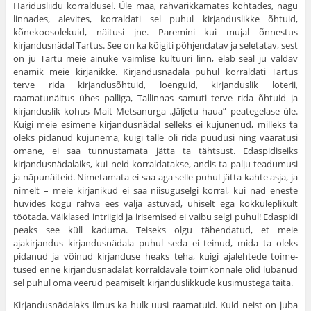
Haridusliidu kor­raldusel. Üle maa, rahvarikkamates kohtades, nagu
lin­nades, alevites, korraldati sel puhul kirjanduslikke õhtuid,
kõnekoosolekuid, näitusi jne. Paremini kui mujal õnnestus
kirjandusnädal Tartus. See on ka kõigiti põhjendatav ja seletatav, sest
on ju Tartu meie ainuke vaimlise kultuuri linn, elab seal ju valdav
enamik meie kirjanikke. Kirjandusnädala puhul korraldati Tartus
terve rida kirjandusõh­tuid, loenguid, kirjanduslik loterii,
raamatunäitus ühes palliga, Tallinnas samuti terve rida õhtuid ja
kirjanduslik kohus Mait Metsanurga „Jäljetu haua” peategelase üle.
Kuigi meie esimene kirjandusnädal selleks ei kujunenud, milleks ta
oleks pidanud kujunema, kuigi talle oli rida puudusi ning vääratusi
omane, ei saa tunnustamata jätta ta tähtsust. Edaspidiseiks
kirjandusnädalaiks, kui neid korraldatakse, andis ta palju teadumusi
ja näpunäiteid. Nimetamata ei saa aga selle puhul jätta kahte asja, ja
nimelt – meie kirjanikud ei saa niisuguselgi korral, kui nad eneste
huvides kogu rahva ees välja astuvad, ühiselt ega kokkuleplikult
töötada. Väiklased intriigid ja irisemised ei vaibu selgi puhul! Edaspidi
peaks see küll kaduma. Teiseks olgu tähendatud, et meie
ajakirjandus kirjandusnädala puhul seda ei teinud, mida ta oleks
pidanud ja võinud kirjanduse heaks teha, kuigi ajalehtede toime­
tused enne kirjandusnädalat korraldavale toimkonnale olid lubanud
sel puhul oma veerud peamiselt kirjanduslikkude küsimustega täita.
Kirjandusnädalaks ilmus ka hulk uusi raamatuid. Kuid neist on juba