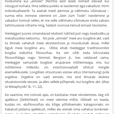
hoidumine kui „eimiski” (Nichts) eest laseb inimest olevast kui
niisugust kohata. Ilma selleta poleks ei iseolemist ega vabadust. Hirm
individualiseerib. Ta asetab meid äärmise ja vältimatu võimaluse –
surma ette. Inimese olemine on „Sein züm Tode”: Iseolemine ja
vabadus toimub selles, et me selle vältimatu võimaluse enda vabass
tahtmusesse võtame ning, hädast vooruse teinud ennast teostame.
Heideggeri juures omandavad elulised nähted just nagu teadus­liku ja
metafüüsilise iseloomu. Nii pole „eimiski” meie aru loogiline akt, vaid
ta ilmneb vahetult meie eksistentsisis ja moodustab aluse, millel
liigub meie loogiline aru. Üldse eitab Heidegger traditsioonilist
loogika esikohta filosoofias. Ka siin võib teda kõrvutada
filosoofidega nagu Simmel, Bergson jt., kes väidavad sama.
Heidegger samastab loogikat arupärase mõtlemisega, mis, kui
mõtlemine mil­lestki, on intentsionaalselt sihitud mingile
esemelikkusele. Loogilises otsustuses esinev eitus (Verneinung) pole
ürgeline. Ürgeline on vaid eimiski, mis end ilmutab eluliste
situatsioonide seoses. Ja alles sellele põhjeneb, kui loogiline akt. (Was
isi Meiaphysik? lk. 11, 22).
Ka saamine, mis toimub ajas, on käsitatav meie siinolemises. Aeg või
ajalikkus (Zeitlichkeit) on meie olemise mõte. Üldiselt on teada,
kuidas nn. elufilosoofias elu kõige põhilisemaks kategooriaks on
hakatud pidama ajalikkust, milles elu esineb oma vahetus konkreet­