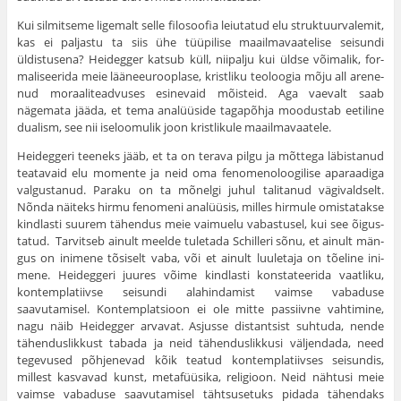
Kui silmitseme ligemalt selle filosoofia leiutatud elu struktuur­valemit,
kas ei paljastu ta siis ühe tüüpilise maailmavaatelise seisundi
üldistusena? Heidegger katsub küll, niipalju kui üldse võimalik, for­
maliseerida meie lääneeurooplase, kristliku teoloogia mõju all arene­
nud moraaliteadvuses esinevaid mõisteid. Aga vaevalt saab
nägemata jääda, et tema analüüside tagapõhja moodustab eetiline
dualism, see nii iseloomulik joon kristlikule maailmavaatele.
Heideggeri teeneks jääb, et ta on terava pilgu ja mõttega läbista­nud
teatavaid elu momente ja neid oma fenomenoloogilise aparaadiga
valgustanud. Paraku on ta mõnelgi juhul talitanud vägivaldselt.
Nõnda näiteks hirmu fenomeni analüüsis, milles hirmule omistatakse
kindlasti suurem tähendus meie vaimuelu vabastusel, kui see õigus­
tatud. Tarvitseb ainult meelde tuletada Schilleri sõnu, et ainult män­
gus on inimene tõsiselt vaba, või et ainult luuletaja on tõeline ini­
mene. Heideggeri juures võime kindlasti konstateerida vaatliku,
kontemplatiivse seisundi alahindamist vaimse vabaduse
saavutamisel. Kontemplatsioon ei ole mitte passiivne vahtimine,
nagu näib Heidegger arvavat. Asjusse distantsist suhtuda, nende
tähenduslik­kust tabada ja neid tähenduslikkusi väljendada, need
tegevused põhjenevad kõik teatud kontemplatiivses seisundis,
millest kasvavad kunst, metafüüsika, religioon. Neid nähtusi meie
vaimse vabaduse saavutamisel tähtsusetuks pidada tähendaks