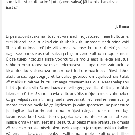
sunniviisiliste kultuurimõjude (vene, saksa) jätkumist iseseisvas
Eestis?
J. Roos:
Ei pea soovitavaks nähtust, et vaimsed mõjustused meie kultuurile,
eriti kirjandusele, tuleksid ainult ühelt kultuurimaalt. Andumine vaid
ühe kultuuri­maa mõjule viiks meie vaimse kultuuri ühekülgsusse,
nagu see minevikus esiti saksa ja hiljem vene kultuuri mõjul sündis.
Üldse tuleb hoiduda liigse võõrkultuuri mõju eest ja leida ergutusi
rohkem oma rahva vaimsest olemusest. Et aga meie vaimuelu ja
kirjandus kui väikerahva oma muust kultuurmaailmast täiesti lahus
elada ei saa ega võigi ja et ka välisergutused on vajalised, siis tuleb
võimalikult mitme kultuurimaaga osasaamises olla. Peatähelepanu
tuleks juhtida siin Skandinaaviale selle geograafilise ühiku ja mõiste
laiemas mõttes. Skandinaavia kultuur võiks mõjuda meie vaimuelule
kõige viljastavamalt ning seda seepärast, et sealne vaimsus ja
mentaliteet on meile kõige ligidasem ja vaimupärasem. Ka prantsuse
ja inglise kultuurimaad oma mõjustustega tulek­sid muidugi
küsimusse, kuid seda teises järjekorras, prantsuse oma rohkem,
inglise oma vähem, sest inglise kultuur oleks meile prantsuse omaga
võrreldes oma sisemiselt olemuselt kaugem ja majanduslikult kallim.
Vähemalt tasakaal peaks valitsema meie kultuurpoliitilises