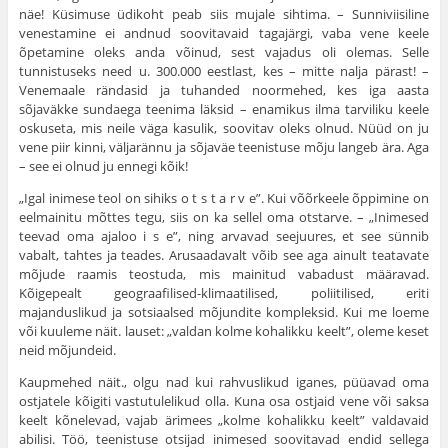
näe! Küsi­muse üdikoht peab siis mujale sihtima. – Sunniviisiline
venestamine ei andnud soovitavaid tagajärgi, vaba vene keele
õpetamine oleks anda võinud, sest vaja­dus oli olemas. Selle
tunnistuseks need u. 300.000 eestlast, kes – mitte nalja pärast! –
Venemaale rändasid ja tuhanded noormehed, kes iga aasta
sõjaväkke sundaega teenima läksid – enamikus ilma tarviliku keele
oskuseta, mis neile väga kasulik, soovitav oleks olnud. Nüüd on ju
vene piir kinni, väljarännu ja sõjaväe teenistuse mõju langeb ära. Aga
– see ei olnud ju ennegi kõik!
„Igal inimese teol on sihiks o t s t a r v e”. Kui võõrkeele õppimine on
eel­mainitu mõttes tegu, siis on ka sellel oma otstarve. – „Inimesed
teevad oma ajaloo i s e”, ning arvavad seejuures, et see sünnib
vabalt, tahtes ja teades. Arusaadavalt võib see aga ainult teatavate
mõjude raamis teostuda, mis mai­nitud vabadust määravad.
Kõigepealt geograafilised-klimaatilised, poliitilised, eriti
majanduslikud ja sotsiaalsed mõjundite kompleksid. Kui me loeme
või kuuleme näit. lauset: „valdan kolme kohalikku keelt”, oleme keset
neid mõjundeid.
Kaupmehed näit., olgu nad kui rahvuslikud iganes, püüavad oma
ostja­tele kõigiti vastutulelikud olla. Kuna osa ostjaid vene või saksa
keelt kõne­levad, vajab ärimees „kolme kohalikku keelt” valdavaid
abilisi. Töö, teenis­tuse otsijad inimesed soovitavad endid sellega