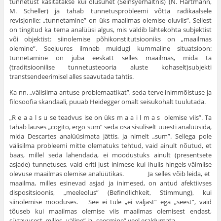
tunnetust käsitatakse kui olusuhet (Seinsyerhältnis) (N. Hartmann,
M. Scheller) ja tahab tunnetusprobleemi võtta radikaalsele
revisjonile: „tunnetamine” on üks maailmas olemise oluviis”. Sellest
on tingitud ka tema analüüsi algus, mis väldib lähtekohta subjektist
või objektist: siinolemise põhikonstitutsiooniks on „maailmas
olemine”. Seejuures ilmneb muidugi kummaline situatsioon:
tunnetamine on juba eeskätt selles maailmas, mida ta
(traditsioonilise tunnetusteooria aluste koha­selt)subjekti
transtsendeerimisel alles saavutada tahtis.
Ka nn. „välisilma antuse problemaatikat”, seda terve inimmõistuse ja
filosoofia skandaali, puuab Heidegger omalt seisukohalt tuulutada.
„R e a a l s u se teadvus ise on üks m a a i l m a s olemise viis”. Ta
tahab lauses „cogito, ergo sum” seda osa sisuliselt uuesti analüüsida,
mida Descartes analüüsimata jättis, ja nimelt „sum”. Sellega pole
välisilma probleemi mitte olematuks tehtud, vaid ainult nõutud, et
baas, millel seda lahendada, ei moodustuks ainult (presentsete
asjade) tunnetuses, vaid eriti just inimese kui ihulis-hingels-väimlise
olevuse maailmas olemise analüütikas. Ja selles võib leida, et
maailma, milles esinevad asjad ja inimesed, on antud afektiivses
dispositsioonis, „meeleolus” (Befindlichkeit, Stimmung), kui
siinolemise mooduses. See ei tule „ei väljast” ega „seest”, vaid
tõuseb kui maailmas olemise viis maailmas olemisest endast,
sügavusest, milles „väline” ja „seesmine” veel eraldumata.