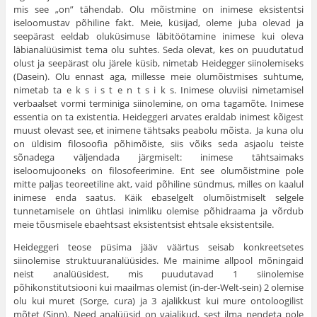
mis see „on” tä­hendab. Olu mõistmine on inimese eksistentsi
iseloomustav põhi­line fakt. Meie, küsijad, oleme juba olevad ja
seepärast eeldab oluküsimuse läbitöötamine inimese kui oleva
läbianalüüsimist tema olu suhtes. Seda olevat, kes on puudutatud
olust ja seepärast olu järele küsib, nimetab Heidegger siinolemiseks
(Dasein). Olu ennast aga, millesse meie olumõistmises suhtume,
nimetab ta e k s i s t e n t s i k s. Inimese oluviisi nimetamisel
verbaalset vormi terminiga siinolemine, on oma tagamõte. Inimese
essentia on ta existentia. Heideggeri arvates eraldab inimest kõigest
muust olevast see, et inimene tähtsaks peabolu mõista. Ja kuna olu
on üldisim filosoofia põhimõiste, siis võiks seda asjaolu teiste
sõnadega väljendada järgmiselt: inimese tähtsaimaks
iseloomujooneks on filosofeerimine. Ent see olumõistmine pole
mitte paljas teoreetiline akt, vaid põhiline sündmus, milles on kaalul
inimese enda saatus. Käik ebaselgelt olumõistmiselt selgele
tunnetamisele on ühtlasi inimliku olemise põhidraama ja võrdub
meie tõusmisele ebaehtsast eksistentsist ehtsale eksistentsile.
Heideggeri teose püsima jääv väärtus seisab konkreetsetes
siinolemise struktuuranalüüsides. Me mainime allpool mõningaid
neist analüüsidest, mis puudutavad 1 siinolemise
põhikonstitutsiooni kui maailmas olemist (in-der-Welt-sein) 2 olemise
olu kui muret (Sorge, cura) ja 3 ajalikkust kui mure ontoloogilist
mõtet (Sinn). Need analüüsid on vajalikud, sest ilma nendeta pole