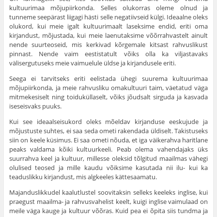
kultuurimaa mõjupiirkonda. Selles olukorras oleme olnud ja
tunneme seepärast liigagi hästi selle negatiivseid külgi. Ideaalne oleks
olukord, kui meie igalt kultuu­rimaalt laseksime endid, eriti oma
kirjandust, mõjustada, kui meie laenutaksime võõrrahvastelt ainult
nende suurteoseid, mis kerkivad kõrgemale kitsast rahvuslikust
pinnast. Nende vaim eestistatult võiks olla ka viljastavaks
välisergutuseks meie vaimuelule üldse ja kirjandusele eriti.
Seega ei tarvitseks eriti eelistada ühegi suurema kultuurimaa
mõjupiir­konda, ja meie rahvusliku omakultuuri taim, väetatud väga
mitmekesiselt ning toiduküllaselt, võiks jõudsalt sirguda ja kasvada
iseseisvaks puuks.
Kui see ideaalseisukord oleks mõeldav kirjanduse eeskujude ja
mõjus­tuste suhtes, ei saa seda ometi rakendada üldiselt. Takistuseks
siin on keele küsimus. Ei saa ometi nõuda, et iga väikerahva haritlane
peaks valdama kõiki kultuurkeeli. Peab olema vahendajaks üks
suurrahva keel ja kultuur, millesse oleksid tõlgitud maailmas vähegi
olulised teosed ja mille kaudu võiksime kasu­tada nii ilu- kui ka
teaduslikku kirjandust, mis algkeeles kättesaamatu.
Majanduslikkudel kaalutlustel soovitaksin selleks keeleks inglise, kui
praegust maailma- ja rahvusvahelist keelt, kuigi inglise vaimulaad on
meile väga kauge ja kultuur võõras. Kuid pea ei õpita siis tundma ja