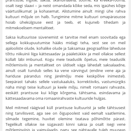
osalt isegi slaavi – ja neist omandada kõike seda, mis igaühes kõige
väärtuslikumat ja kohasemat. Alistumine ainult mingi ühe rahva
kultuuri mõjule on halb. Tungimine mitme kultuuri omapärasusse
hoiab ühekülgsuse eest ja teeb, et kujuneb tihedam ja
mitmekoelisem mentaliteet.
Saksa kultuurisse süvenemist ei tarvitse meil enam soovitada ega
sellega kokkupuutumise hääks midagi teha, sest see on meil
ajalooliste olude, koha­like olude ja Saksamaa geograafilise läheduse
tõttu niikuinii liiga kättesaadav ja pääletükkiv ja meil ollakse sellest
küllalt läbi imbunud. Kogu meie teaduslik õpetus, meie teaduslik
mõtlemisviis ja mentaliteet on üldiselt väga lähedalt saksalaadne,
ainult osalt tundub selles ka vene värvingut (endine vene aja ja
hariduse pärandus ning järelmõju meie keskpõlve inimestel).
Seepärast tahaks sellele vastukaaluks, korrektiiviks, vastumürgiks
näha mingi teise kultuuri ja keele mõju, nimelt romaani rahvaste,
eeskätt prantsuse kui kõige kõrgema, tähtsama, esindavama ja
kättesaadavama oma romaanirahvaste kultuuride hulgas.
Meil mitmed räägivad küll prantsuse kultuurist ja selle tähtsusest
ning tarvilisvest, aga see on õigupoolest vaid eemalt vaatlemine,
silmade tegemine, huvitet olemine teatava põhimõtte pärast.
Tegelikult ollakse ise sügavasti kinni saksa ja osalt isegi vene
mõtlemisviisis ja vaimulaadis, nagu see nähtavalle tuleb muuseas