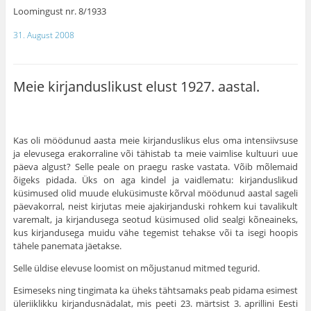
Loomingust nr. 8/1933
31. August 2008
Meie kirjanduslikust elust 1927. aastal.
Kas oli möödunud aasta meie kirjanduslikus elus oma intensiivsuse
ja elevusega erakorraline või tähistab ta meie vaimlise kultuuri uue
päeva algust? Selle peale on praegu raske vastata. Võib mõlemaid
õigeks pidada. Üks on aga kindel ja vaidlematu: kirjanduslikud
küsimused olid muude eluküsimuste kõrval möödunud aastal sageli
päeva­korral, neist kirjutas meie ajakirjanduski rohkem kui tava­likult
varemalt, ja kirjandusega seotud küsimused olid sealgi kõneaineks,
kus kirjandusega muidu vähe tegemist tehakse või ta isegi hoopis
tähele panemata jäetakse.
Selle üldise elevuse loomist on mõjustanud mitmed tegurid.
Esimeseks ning tingimata ka üheks tähtsamaks peab pidama esimest
üleriiklikku kirjandusnädalat, mis peeti 23. märtsist 3. aprillini Eesti