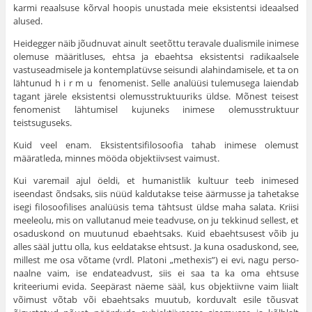
karmi reaalsuse kõrval hoopis unustada meie eksistentsi ideaalsed
alused.
Heidegger näib jõudnuvat ainult seetõttu teravale dualismile ini­mese
olemuse määritluses, ehtsa ja ebaehtsa eksistentsi radikaalsele
vastuseadmisele ja kontemplatüvse seisundi alahindamisele, et ta on
lähtunud h i r m u fenomenist. Selle analüüsi tulemusega laiendab
tagant järele eksistentsi olemusstruktuuriks üldse. Mõnest teisest
fenomenist lähtumisel kujuneks inimese olemusstruktuur
teistsuguseks.
Kuid veel enam. Eksistentsifilosoofia tahab inimese olemust
määratleda, minnes mööda objektiivsest vaimust.
Kui varemail ajul öeldi, et humanistlik kultuur teeb inimesed
iseendast õndsaks, siis nüüd kaldutakse teise äärmusse ja tahetakse
isegi filosoofilises analüüsis tema tähtsust üldse maha salata. Kriisi
meeleolu, mis on vallutanud meie teadvuse, on ju tekkinud sellest, et
osaduskond on muutunud ebaehtsaks. Kuid ebaehtsusest võib ju
alles sääl juttu olla, kus eeldatakse ehtsust. Ja kuna osaduskond, see,
millest me osa võtame (vrdl. Platoni „methexis”) ei evi, nagu perso­
naalne vaim, ise endateadvust, siis ei saa ta ka oma ehtsuse
kriteeriumi evida. Seepärast näeme sääl, kus objektiivne vaim liialt
võimust võtab või ebaehtsaks muutub, korduvalt esile tõusvat