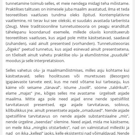
tunnetamine toimub selles, et meie nendega midagi teha mõistame.
Praktilises talituses on inime­sele juba maailm avastatud, ilma et teda
teoreetilises vaatluses tundma oleks õpitud. Kontemplatiivne
vaatlemine, nii terav kui see olekski, ei suudaks avastada tarberiista
(Zeug). Meie traditsiooniline tun­netusteooria on peagu eranditult
tähelepanu koondanud esemeile, millede oluviis konstitueerub
teoreetilises vaatluses, kus asjad pole mitte käsitsetavad, saadaval
(zuhanden), vaid ainult presentsed (vorhanden). Tunnetusteoorias
„õigeks” peetud tunnetus, kus asjad esine­vad ainult presentsetena,
on tõeliselt ainult vahetu praktilise olu- ja elumõistmise „puudulik”
moodus ja selle interpretatsioon.
Selles vahetus olu- ja maailmamõistmises, milles asju kohtame kui
käsitsetavaid, selles hoolitsuses või muretsuses (Besorgen)
igapäevaste tarvete eest, kus me neid võtame kui tarbeasju, kus
käime või seisame „tänaval”, istume „toolil”, sööme „taldrikult”,
elame „majas” jne., kõiges selles me avastame ürgeliselt asjade
maailma. Mitte aga pole need asjad enne nende spetsiifilist
tarvitatavust presentsed, ega asjade tarvitatavas, sobivus,
kõlbulikkus jne. ainult presentsete asjade „omadused”. Nende asjade
spetsiifiline tarvitatavus on nende asjade substantsiaalne „mis”,
nende ürgeline „iseendas” olemine. Need asjad, mida me käsitseme,
on meile ikka „mingiks otstarbeks”, nad on valmistatud millestki ja
nad on ikka „kellegi” jaoks, kelle eksistentsi nad võimaldavad. Nende