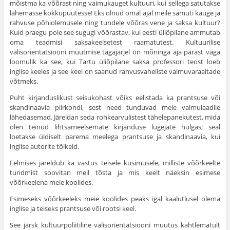
mõistma ka võõrast ning vaimukauget kultuuri, kui sellega satutakse
lähemasse kokkupuu­tesse! Eks olnud omal ajal meile samuti kauge ja
rahvuse põhiolemusele ning tundele võõras vene ja saksa kultuur?
Kuid praegu pole see sugugi võõrastav, kui eesti üliõpilane ammutab
oma teadmisi saksakeelsetest raamatutest. Kul­tuurilise
välisorientatsiooni muutmise tagajärjel on mõninga aja pärast väga
loomulik ka see, kui Tartu üliõpilane saksa professori teost loeb
inglise kee­les ja see keel on saanud rahvusvaheliste vaimuvaraaitade
võtmeks.
Puht kirjanduslikust seisukohast võiks eelistada ka prantsuse või
skandi­naavia piirkondi, sest need tunduvad meie vaimulaadile
lähedasemad. Järel­dan seda rohkearvulistest tähelepanekutest, mida
olen teinud lihtsameelsemate kirjanduse lugejate hulgas; seal
loetakse üldiselt parema meelega prantsuse ja skandinaavia, kui
inglise autorite tõlkeid.
Eelmises järeldub ka vastus teisele küsimusele, milliste võõrkeelte
tund­mist soovitan meil tõsta ja mis keelt näeksin esimese
võõrkeelena meie koolides.
Esimeseks võõrkeeleks meie koolides peaks igal kaalutlusel olema
inglise ja teiseks prantsuse või rootsi keel.
See järsk kultuurpoliitiline välisorientatsiooni muutus kahtlematult