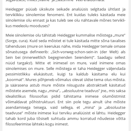
Heidegger püüab üksikute seikade analüüsis selgitada ühtlast ja
terviklikku siinolemise fenomeni. Ent kuidas tuleks käsitada meie
siinolemise olu ennast ja kas tuleb see olu nähtavale mõnes tervikli­
kus meeleolu mooduses?
Meie siinolemise olu tähistab Heidegger kummalise mõistega „mure”
(Sorge, cura). Kuid seda mõistet ei tule käsitada mitte sõna tavalises
tähenduses (mure on keerukas nähe, mida Heidegger temale omase
sõnastusega defineerib: „Sich-vorweg-schon-sein-in (der Welt) als
Sein bei (innerweltlich begegnenden Seiendem)”. Saadagu sellest
nüüd targaks!). Mitte et inimesel on mure, vaid inimene omas
siinolemises on mure. Selle mõistega ei taha Heidegger väljendada
pessimistlikku elukäsitust, kuigi ta kaldub käsitama elu kui
„koormat”. Mures põhjeneb võimalus olevat üldse tema olus mõista.
Ja säärasena astub mure mõiste niisuguste abstraktselt käsitatud
mõistete asemele, nagu „mina”,. „absoluutne teadvus” jne., mis saksa
idealistlikus filosoofias pidid tähistama inimese olumõistmist
võimaldavat põhistruktuuri. Ent siin pole tegu ainult ühe mõiste
asendamisega teisega, vaid sellega, et „mina” ja „absoluutse
teadvuse” mõiste inimese kui terviku analüüsist ei lähtu. Heidegger
tahab kord juba tõsiselt suhtuda ammu korratud nõudesse võtta
filosofeerimise lähteks kogu inimest.