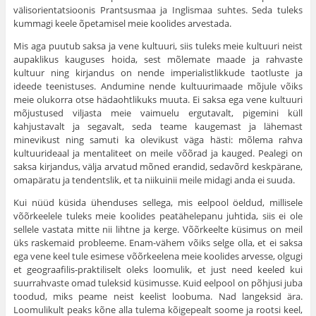
välisorientatsioonis Prantsusmaa ja Inglismaa suhtes. Seda tuleks
kummagi keele õpetamisel meie koolides arvestada.
Mis aga puutub saksa ja vene kultuuri, siis tuleks meie kultuuri neist
aupaklikus kauguses hoida, sest mõlemate maade ja rahvaste
kultuur ning kirjandus on nende imperialistlikkude taotluste ja
ideede teenistuses. Andu­mine nende kultuurimaade mõjule võiks
meie olukorra otse hädaohtlikuks muuta. Ei saksa ega vene kultuuri
mõjustused viljasta meie vaimuelu ergu­tavalt, pigemini küll
kahjustavalt ja segavalt, seda teame kaugemast ja lähe­mast
minevikust ning samuti ka olevikust väga hästi: mõlema rahva
kultuurideaal ja mentaliteet on meile võõrad ja kauged. Pealegi on
saksa kirjandus, välja arvatud mõned erandid, sedavõrd keskpärane,
omapäratu ja tendentslik, et ta niikuinii meile midagi anda ei suuda.
Kui nüüd küsida ühenduses sellega, mis eelpool öeldud, millisele
võõr­keelele tuleks meie koolides peatähelepanu juhtida, siis ei ole
sellele vastata mitte nii lihtne ja kerge. Võõrkeelte küsimus on meil
üks raskemaid prob­leeme. Enam-vähem võiks selge olla, et ei saksa
ega vene keel tule esimese võõrkeelena meie koolides arvesse, olgugi
et geograafilis-praktiliselt oleks loo­mulik, et just need keeled kui
suurrahvaste omad tuleksid küsimusse. Kuid eelpool on põhjusi juba
toodud, miks peame neist keelist loobuma. Nad lan­geksid ära.
Loomulikult peaks kõne alla tulema kõigepealt soome ja rootsi keel,