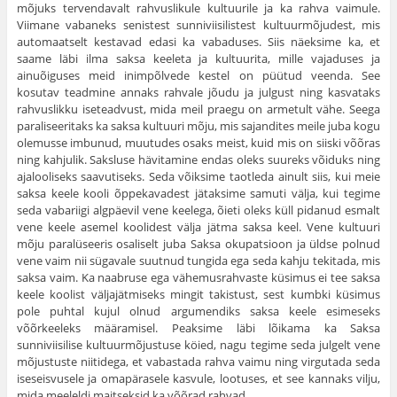
mõ­juks tervendavalt rahvuslikule kultuurile ja ka rahva vaimule.
Viimane vaba­neks senistest sunniviisilistest kultuurmõjudest, mis
automaatselt kestavad edasi ka vabaduses. Siis näeksime ka, et
saame läbi ilma saksa keeleta ja kultuurita, mille vajaduses ja
ainuõiguses meid inimpõlvede kestel on püütud veenda. See
kosutav teadmine annaks rahvale jõudu ja julgust ning kasva­taks
rahvuslikku iseteadvust, mida meil praegu on armetult vähe. Seega
paraliseeritaks ka saksa kultuuri mõju, mis sajandites meile juba kogu
olemusse imbunud, muutudes osaks meist, kuid mis on siiski võõras
ning kahjulik. Saks­luse hävitamine endas oleks suureks võiduks ning
ajalooliseks saavutiseks. Seda võiksime taotleda ainult siis, kui meie
saksa keele kooli õppekavadest jätaksime samuti välja, kui tegime
seda vabariigi algpäevil vene keelega, õieti oleks küll pidanud esmalt
vene keele asemel koolidest välja jätma saksa keel. Vene kultuuri
mõju paralüseeris osaliselt juba Saksa okupatsioon ja üldse polnud
vene vaim nii sügavale suutnud tungida ega seda kahju tekitada, mis
saksa vaim. Ka naabruse ega vähemusrahvaste küsimus ei tee saksa
keele koo­list väljajätmiseks mingit takistust, sest kumbki küsimus
pole puhtal kujul olnud argumendiks saksa keele esimeseks
võõrkeeleks määramisel. Peaksime läbi lõikama ka Saksa
sunniviisilise kultuurmõjustuse köied, nagu tegime seda julgelt vene
mõjustuste niitidega, et vabastada rahva vaimu ning virgutada seda
iseseisvusele ja omapärasele kasvule, lootuses, et see kannaks vilju,
mida meeleldi maitseksid ka võõrad rahvad.