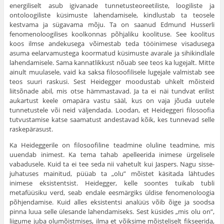
energiliselt asub igivanade tunnetusteoreetiliste, loogiliste ja
ontoloogiliste küsimuste lahendamisele, kindlustab ta teosele
kestvama ja sügavama mõju. Ta on saanud Edmund Husserli
fenomenoloogilises koolkonnas põhjaliku koolituse. See koolitus
koos ilmse andekusega võimestab teda tööinimese visadusega
asuma eelarvamustega koorma­tud küsimuste avarale ja sihikindlale
lahendamisele. Sama kannatlikkust nõuab see teos ka lugejalt. Mitte
ainult muulasele, vaid ka saksa filosoofilisele lugejale valmistab see
teos suuri raskusi. Sest Heidegger moodustab uhkelt mõisteid
liitsõnade abil, mis otse häm­mastavad. Ja ta ei näi tundvat erilist
aukartust keele omapära vastu sääl, kus on vaja jõuda uutele
tunnetustele või neid väljendada. Loo­dan, et Heideggeri filosoofia
tutvustamise katse saamatust andestavad kõik, kes tunnevad selle
raskepärasust.
Ka Heideggerile on filosoofiline teadmine oluline teadmine, mis
uuendab inimest. Ka tema tahab apelleerida inimese ürgelisele
vabadusele. Kuid ta ei tee seda nii vahetult kui Jaspers. Nagu sisse­
juhatuses mainitud, püüab ta „olu” mõistet käsitada lähtudes
inimese eksistentsist. Heidegger, kelle soontes tuikab tubli
metafüüsiku verd, seab endale eesmärgiks üldise fenomenoloogia
põhjendamise. Kuid alles eksistentsi analüüs võib õige ja soodsa
pinna luua selle ülesande lahendamiseks. Sest küsides „mis olu on”,
liigume juba olu­mõistmises, ilma et võiksime mõisteliselt fikseerida,