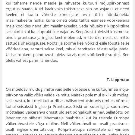
kui tahame nende maade ja rahvaste kultuuri mõjupiirkonnast
ergutusi saada. Kuid kaaluvaks takistuseks siin on asjaolu, et need
keeled ei kuulu väheste kõnelejate arvu tõttu nõnda-öelda
maailmakeelte hulka, kuna ometi oleks tähtis esimese võõrkeelena
meie koolides näha üht maailmakeelist. Seda nõuaks riiklispoliitiline
seisukoht kui ka elupraktiline vajadus. Seepärast tuleksid küsimusse
ainult prantsuse ja inglise keel mõlemad, mitte üks neist, et mitte
sattuda ühekülgsusse. Rootsi ja soome keel võiksid esile tõusta teise
võõrkeelena, samuti saksa keel, mis ei tarvitseks täiesti välja jääda.
Üldse rohkem painduvust oleks tarvis meil võõrkeelte suhtes. See
oleks vahest parim lahendus.
T. Lippmaa:
On mõeldav muidugi mitte vaid selle või teise ühe kultuurimaa mõju­
piirkonna valik: võiks valida ka mitu. Näiteks pole mul isiklikult midagi
selle vastu, kui meil kultuurilises välisorientatsioonis umbes võrdsel
kohal seisak­sid Inglise ja Prantsuse. Siiski on suurriigi ja suurrahva
mõttelaad väike­rahva omast üldiselt põhjalikult erinev. Selletõttu on
lähenemine niihästi lähematele naabritele kui ka teistele Euroopa
väikerahvastele väga oluline. Neil väikerahvail on osalt prantsuse,
osalt inglise orientatsioon. Põhja-Euroopa rahvastele on viimane
omane. Lähtudes sellest seisukohast on meil tähtis eriti inglise keele