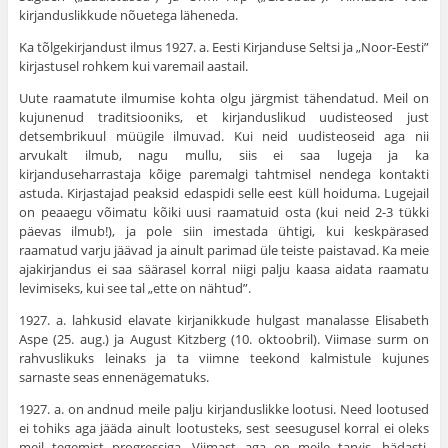
kirjanduslikkude nõuetega läheneda.
Ka tõlgekirjandust ilmus 1927. a. Eesti Kirjanduse Seltsi ja „Noor-Eesti”
kirjastusel rohkem kui varemail aastail.
Uute raamatute ilmumise kohta olgu järgmist tähen­datud. Meil on
kujunenud traditsiooniks, et kirjanduslikud uudisteosed just
detsembrikuul müügile ilmuvad. Kui neid uudisteoseid aga nii
arvukalt ilmub, nagu mullu, siis ei saa lugeja ja ka
kirjanduseharrastaja kõige paremalgi tahtmisel nendega kontakti
astuda. Kirjastajad peaksid edaspidi selle eest küll hoiduma. Lugejail
on peaaegu võimatu kõiki uusi raamatuid osta (kui neid 2-3 tükki
päevas ilmub!), ja pole siin imestada ühtigi, kui kesk­pärased
raamatud varju jäävad ja ainult parimad üle teiste paistavad. Ka meie
ajakirjandus ei saa säärasel korral niigi palju kaasa aidata raamatu
levimiseks, kui see tal „ette on nähtud”.
1927. a. lahkusid elavate kirjanikkude hulgast mana­lasse Elisabeth
Aspe (25. aug.) ja August Kitzberg (10. oktoobril). Viimase surm on
rahvuslikuks leinaks ja ta viimne teekond kalmistule kujunes
sarnaste seas enne­nägematuks.
1927. a. on andnud meile palju kirjanduslikke lootusi. Need lootused
ei tohiks aga jääda ainult lootusteks, sest seesugusel korral ei oleks
meil tegemist progressiga. Viimast aga on meile tarvis, hädasti,