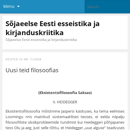
Menu
Sõjaeelse Eesti esseistika ja
kirjanduskriitika
Sõjaeelse Eesti esseistika ja kirjanduskriitika
POSTED IN
NR. 7/2008
Uusi teid filosoofias
(Eksistentsifilosoofia Saksas)
II. HEIDEGGER
Eksistentsifilosoofia mõistmine Jaspersi käsituses, ka tema eelmises
Loomingu nris mainitud süstemaatilises teoses, ei eelda niipalju
filosoofiliste üksikprobleemide tundmist kui Heideggeri põhjapanev
teos Olu ja aeg. Just selle tõttu, et Heidegger „uue alguse” teadvuses