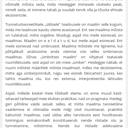
võimalik mõista seda, mida Heidegger inimesele oluliseks peab,
nimelt seda, et inimene tahab ja suudab tervik olla ja tõusta ehtsale
eksistentsile.
Tunnetusteoreetilisele „üldisele” teadvusele on maailm selle ko­gum,
mida me teadvuse kaudu oleme avastanud. Ent see maailma mõiste
on tuletatud, mitte ürgeline. Muidugi, asjad mis meile esine­vad, on
maailmas. Maailm on e e l d a t u d, kui meile asjad esinevad. Ent
meile esinevad nad ümbrusest. Maailma mõistele me ligineme, kui
põhjalikult analüüsime enda olemise viisi selles ümbrisevas
maailmas. Sõnas „ümbritsev maailm” on vihjatud teatavale
ruumilikkusele, sest asjad on siin meie „ümber”. Heidegger näitab, et
ruumi mõistet määritleb mõiste maailmast, milles me eksisteerime,
mitte aga ümberpöördult, nagu see esineb Descartes’i juures, kes
tah­tis maailma olu, kui res extensa, interpreteerida lähtudes
ruumilik­kusest.
Asjad, millede keskel meie tõeliselt elame, on enne muud käsit­
setavad tarbeasjad meie elulises praktikas, nad on pragmata. Heideg­
geri põhiline väide seisab selles, et mitte maailma teoreetiline
vaatlemine ei võimalda meile milgi viisil muretsevat, praktilist
käitumist maailmas, vaid üldse alles tarviduste eest hoolitsevais
toiminguis esmakordselt konstitueerub nende riistade olu ja
tunnetamine, mõist­mine. Nende kui riistade adekvaatne