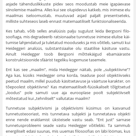
asjade tähenduslikkuste pidev seos moodustab meie igapäevase
siinolemise maailma. Alles kui see olu­pidevus katkeb, mis inimese elu
maailmas iseloomustab, muutuvad asjad paljalt presentseteks,
milliste suhteseos laseb ennast matemaa­tiliselt funktsionaliseerida.
Kes tahab, võib selles analüüsis palju sugulust leida Bergsoni filo­
soofiaga, mis degradeerib ratsionaalse tunnetuse inimese elulise käi­
tumise lahjendatud ja tuletatud mooduseks ja mis võitleb, samuti kui
Heideggeri analüüs, substantsiaalse olu staatilise käsituse vastu.
Ainult Heidegger toob Bergsoni mõttekäigud ebamääraste
konstruktsioonide sfäärist tegeliku kogemuse tasemele.
Ent kas see „maailm”, mida Heidegger näitab, pole „subjektiivne”?
Aga kas, küsiks Heidegger oma korda, teaduse pool objektiivseks
peetud maailm, millel puudub käsitsetavuse ja väärtuse karakter, on
tõepoolest objektiivne? Kas matemaatiliselt-füüsikaliselt tõlgitsetud
„loodus” pole samuti uue aja eurooplase poolt subjek­tiivselt
mõtestatud kui „tehniliselt” vallutatav maailm?
Tunnetuse subjektivismi ja objektivismi küsimus on kasvanud
tunnetusteooriast, mis tunnetava subjekti ja tunnetatava objekti
enne nende eraldamist üksteisele vastu seab. “Ent just” sarnase
tunnetusprobleemi seade vastu Heidegger võitlebki. Ta sammub
energiliselt edasi suunas, mis uuemas filosoofias on läbi löömas, kus