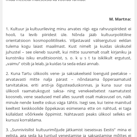
M. Martna:
1. Kultuur ja kultuurileving minu arvates riigi- ega rahvuspiiridest ei
hooli, ta levib piiridest üle. Nõnda jääb kultuurpoliitiline
orientatsioon kos­mopoliitiliseks. Viljastavaid välisergutusi eeldan
tulema kogu laiast maailmast. Kust nimelt ja kuidas üksikutel
juhustel – see oleneb suurelt, kui mitte suu­remalt osalt kirjaniku ja
kunstniku isiku eruditsioonist, s. o. k u s t ta isikli­kult ergutust,
„vaimu” otsib ja leiab, ja kuidas ta seda edasi annab.
2. Kuna Tartu ülikoolis vene- ja saksakeelseid loenguid peetakse –
arva­tavasti mitte nalja pärast – nõndasama õpperaamatuid
tarvitatakse, eriti arsti-ja õigusteaduskonnas, ja kuna suur osa
ülikooli raamatukogust saksa- ning vene­keelsetest raamatutest
koosneb, vene seadused meil alles suurelt osalt maks­vusel on, näib
minule nende keelte oskus väga tähtis. Isegi see, kui teine mai­nitud
keeltest keskkoolide õppekavas esimesena ette on nähtud, ei taga
kül­laldast võõrkeele õppimist. Nähtavasti peaks ülikool selleks eri
kursusi kor­raldama.
3. „Sunniviisilist kultuurimõjude jätkamist iseseisvas Eestis” mina ei
eelista, aga seda ka tuntud venestamise ja saksastamise mõttes ei