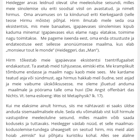
Heidegger arvas leidnud olevat ühe meeleolulise seisundi, milles
meie siinolemise olu eriti soodsal viisil on avastatud, ja nimelt
hirmus. Oma arvamuses on ta kiindunud eriti Kierkegaardi (selle
teose Hirmu mõiste) põhjal. Hirm ilmutab meile seda osa
eksistentsis, mis meie banaalses, igapäevases siinolemises kipub
kaduma minema! Igapäevases elus elame nagu elatakse, toimime
nagu toimitakse. Me pageme iseenda eest, oma enda otsustuste ja
endateos­tuse eest sellesse anonüümsesse maailma, kus elab
„monsieur tout le monde” (Heideggeri, das „Man”).
Hirm tõkestab meie igapäevase eksistentsi tsentrifugaalset
endakaotust. Ta asetab meid tühjusesse, eimiski ette. Me kramplikult
tõmbume endasse ja maailm nagu kaob meie sees. Me kardame
teatud asja või sündmust, aga hirmus hakkab meil õudne, sest asjad
ja meie vaibume ükskõiksusesse, me oleme jõuetud anduma
maailmale ja pöörama talle oma huvi (Die Angst offenbärt das
Nichts. Vt. tema esiloeng:
Was
ist Metaphysik? lk. 17).
Kui me elaksime ainult hirmus, siis me nähtavasti ei saaks üldse
anduda sisemaailmalisele elule. Seda elu võimaldab vist küll hirmule
vastupidine meeleoluline seisund, milles maailm võib saada
koduseks ja tuttavaks. Heidegger väidab nüüd, et selle maailmas-
kodusolemise-tundega üheaegselt on seotud hirm, mis meid alati
hoiab „eimiski” kui põhjatu kuristiku kohal. Alles see alaline