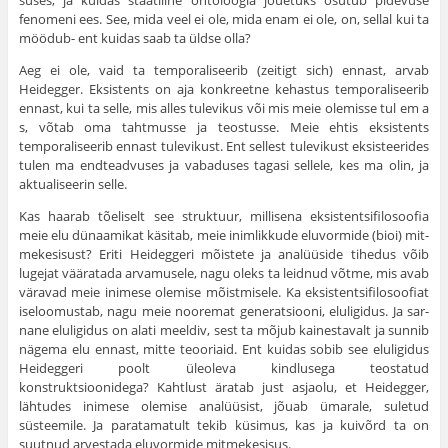
suses, ja kuidas staatiline ontoloogia jõuetuks osutub pidevuse
fenomeni ees. See, mida veel ei ole, mida enam ei ole, on, sellal kui ta
möödub- ent kuidas saab ta üldse olla?
Aeg ei ole, vaid ta temporaliseerib (zeitigt sich) ennast, arvab
Heidegger. Eksistents on aja konkreetne kehastus temporaliseerib
ennast, kui ta selle, mis alles tulevikus või mis meie olemisse tul em a
s, võtab oma tahtmusse ja teostusse. Meie ehtis eksistents
temporaliseerib ennast tulevikust. Ent sellest tulevikust eksisteerides
tulen ma endteadvuses ja vabaduses tagasi sellele, kes ma olin, ja
aktualiseerin selle.
Kas haarab tõeliselt see struktuur, millisena eksistentsifilosoofia
meie elu dünaamikat käsitab, meie inimlikkude eluvormide (bioi) mit­
mekesisust? Eriti Heideggeri mõistete ja analüüside tihedus võib
lugejat vääratada arvamusele, nagu oleks ta leidnud võtme, mis avab
väravad meie inimese olemise mõistmisele. Ka eksistentsifilosoofiat
iseloomustab, nagu meie nooremat generatsiooni, eluligidus. Ja sar­
nane eluligidus on alati meeldiv, sest ta mõjub kainestavalt ja sunnib
nägema elu ennast, mitte teooriaid. Ent kuidas sobib see eluligidus
Heideggeri poolt üleoleva kindlusega teostatud
konstruktsioonidega? Kahtlust äratab just asjaolu, et Heidegger,
lähtudes inimese olemise analüüsist, jõuab ümarale, suletud
süsteemile. Ja paratamatult tekib küsimus, kas ja kuivõrd ta on
suutnud arvestada eluvormide mitme­kesisus.