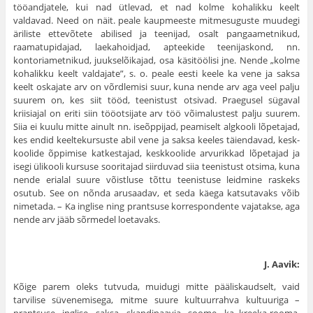
tööandjatele, kui nad ütlevad, et nad kolme kohalikku keelt
valdavad. Need on näit. peale kaupmeeste mitme­suguste muudegi
äriliste ettevõtete abilised ja teenijad, osalt pangaametnikud,
raamatupidajad, laekahoidjad, apteekide teenijaskond, nn.
kontoriametnikud, juukselõikajad, osa käsitöölisi jne. Nende „kolme
kohalikku keelt valdajate”, s. o. peale eesti keele ka vene ja saksa
keelt oskajate arv on võrdlemisi suur, kuna nende arv aga veel palju
suurem on, kes siit tööd, teenistust otsivad. Praegusel sügaval
kriisiajal on eriti siin tööotsijate arv töö võimalustest palju suurem.
Siia ei kuulu mitte ainult nn. iseõppijad, peamiselt algkooli lõpe­tajad,
kes endid keeltekursuste abil vene ja saksa keeles täiendavad, kesk­
koolide õppimise katkestajad, keskkoolide arvurikkad lõpetajad ja
isegi üli­kooli kursuse sooritajad siirduvad siia teenistust otsima, kuna
nende erialal suure võistluse tõttu teenistuse leidmine raskeks
osutub. See on nõnda aru­saadav, et seda käega katsutavaks võib
nimetada. – Ka inglise ning prantsuse korrespondente vajatakse, aga
nende arv jääb sõrmedel loetavaks.
J. Aavik:
Kõige parem oleks tutvuda, muidugi mitte pääliskaudselt, vaid
tarvilise süvenemisega, mitme suure kultuurrahva kultuuriga –
prantsuse, inglise, saksa, skandinaavia, soome, ka kreeka-rooma,