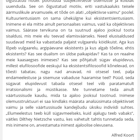
õigustatud nõuet pöörduda subjektiivsesse sisemusse ja kõlblalt
uuenduda. See on õigus­tatud motiiv, eriti vastukaaluks teisele
äärmuslikule arvamusele, et tõde on alati „objektiivse vaimu” poolel.
Kultuurientusiasm on sama ühekülgne kui eksistentsientusiasm.
Inimene ei ela mitte ainult per­sonaalses vaimus, vaid ka objektiivses
vaimus. Säärase tervikuna on ta suutnud ajaloo jooksul toota
sisaldusi, mis meie elu teevad elamis­väärseks. Need elusisaldused
suudavad meid ka vabastada paljaist vulgaarelu köidikuist. Aga kus
lõpeb vulgaarelu, argipäevane eksis­tents ja kus algab tõeline, ehtis
eksistents? Kas see dualism on üldse paikapidav? Kas ta on reaalne
meie kaasaegses inimeses? Kas see põhjatult sügav elupidevus,
millest elufilosoofide eeskujul ka eksis­tentsifilosoofid kõnelevad, on
tõesti tabatav, nagu nad arvavad, nii otsesel teel, palja
endameelestuse ja sisemuse vabaduse haaramise teel? Püüd, seda
sügavat elupidevust tabada otsesel teel viib paratamatult
irratsionalismi ja müstikasse. Me tunnetame teda ainult
väärtussisude kaudu, mida ta ajaloo jooksul tootnud. Inimese
olemusstruktuuri ei saa kindlaks määrata analüüsimata objektiivset
vaimu ja selle väärtus­sisude kandejõudu üksiku indiviidi suhtes.
„Elumeelestus teeb küll sügavmeelseks, kuid ajalugu teeb vabaks”,
väitles Dilthey Nietzsche vastu, kes vahetult tahtis tunnetada seda,
mis inimene on, arvestamata inimest ajaloolise olevusena.
Alfred Koort