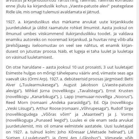
arvustus ja kirjandusõhtud Tartus ning Tallinnas. Tallinnas korraldati
enne jõulu ka kirjanduslik kohus „Vaeste-patuste alevi” peategelase
Ridle üle, mis omagi tulemusi avaldamata ei jätnud.
1927. a. kirjanduslikus elus märkame arvukat uute kirjanikkude
juurdetulekut ja üldist raamatute rohket ilmu­mist. Aasta jooksul on
ilmunud umbes viiskümmend ilukirjanduslikku toodet. Ja valdava
enamiku autoreiks on nooremad kirjanikud. Ja huvitav ning võib-alla
järelsõjaaegu iseloomustav on veel see nähtus, et enamik kirjan­
dusest on jutustav proosa. Näib, et lugeja ei taha luulet ja luuletaja
on väsinud luuletamisest.
On otse haruldane – aasta jooksul 10 uut prosaisti, 3 uut luuletajat!
Esimeste hulgas on mõnigi tähelepanu vääriv and, viimaste seas aga
vaevalt üks (Ormi Arp). 1927. a. debüteerisid proosas järgmised: Betti
Alver („Tuulearmukesega”), August Jakobson („Vaeste-patuste
aleviga”), Mihkel Jürna (novellikogu „Tavalistega”), Ernst Krusten
(novellikogu „Kanarbikuga”), J. Lapp (memuaar-novelliga „Noorus”),
Reed Morn (romaani „Andeka parasiidiga”), Ed. Oja (novellikogu
„Veski Liisuga”), Arthur Roose (romaani „Võhrupesaga”), Rudolf Sirge
(novelli­kogudega „Võõras võim” ja „Maanteel”) ja J. Vorms
(novellikoguga „Punased leegid”). Luules ei ole enam seda arvukat
juurdetulemist, mis oli omane eelmistele aastatele. Uusi luuletajaid
on 1927. a. tulnud kolm: Joho Kõresaar („Metsade helinad”), Lill
Sügisen („Luuletused”) ja Ormi Arp („Gloobus”). Viimasele võib