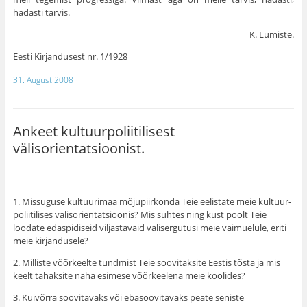
hädasti tarvis.
K. Lumiste.
Eesti Kirjandusest nr. 1/1928
31. August 2008
Ankeet kultuurpoliitilisest
välisorientatsioonist.
1. Missuguse kultuurimaa mõjupiirkonda Teie eelistate meie kultuur­
poliitilises välisorientatsioonis? Mis suhtes ning kust poolt Teie
loodate edaspidiseid viljastavaid välisergutusi meie vaimuelule, eriti
meie kirjandusele?
2. Milliste võõrkeelte tundmist Teie soovitaksite Eestis tõsta ja mis
keelt tahaksite näha esimese võõrkeelena meie koolides?
3. Kuivõrra soovitavaks või ebasoovitavaks peate seniste