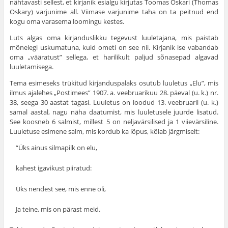
nähtavasti sellest, et kirjanik esialgu kirjutas Toomas Oskari (Thomas
Oskary) varjunime all. Viimase varjunime taha on ta peitnud end
kogu oma varasema loomingu kestes.
Luts algas oma kirjanduslikku tegevust luuletajana, mis paistab
mõnelegi uskumatuna, kuid ometi on see nii. Kirjanik ise vabandab
oma „vääratust” sellega, et harilikult paljud sõnasepad algavad
luuletamisega.
Tema esimeseks trükitud kirjanduspalaks osutub luuletus „Elu”, mis
ilmus ajalehes „Postimees” 1907. a. veebruarikuu 28. päeval (u. k.) nr.
38, seega 30 aastat tagasi. Luuletus on loodud 13. veebruaril (u. k.)
samal aastal, nagu näha daatumist, mis luuletusele juurde lisatud.
See koosneb 6 salmist, millest 5 on neljavärsilised ja 1 viievärsiline.
Luuletuse esimene salm, mis kordub ka lõpus, kõlab järgmiselt:
“Üks ainus silmapilk on elu,
kahest igavikust piiratud:
Üks nendest see, mis enne oli,
Ja teine, mis on pärast meid.