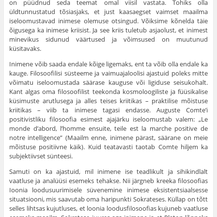
on püüdnud seda teemat omal viisil vastata. Tohiks olla
üldtunnustatud tõsiasjaks, et just kaasaegset vaimset maailma
iseloomustavad inimese olemuse otsingud. Võiksime kõnelda täie
õigusega ka inimese kriisist. Ja see kriis tuletub asjaolust, et inimest
minevikus sidunud väärtused ja võimsused on muutunud
küsitavaks.
Inimene võib saada endale kõige ligemaks, ent ta võib olla endale ka
kauge. Filosoofilisi süsteeme ja vaimuajaloolisi ajastuid poleks mitte
võimatu iseloomustada säärase kauguse või ligiduse seisukohalt.
Kant algas oma filosoofilist teekonda kosmoloogiliste ja füüsikalise
küsimuste arutlusega ja alles teises kriitikas – praktilise mõistuse
kriitikas – viib ta inimese tagasi endasse. Auguste Comte’i
positivistliku filosoofia esimest ajajärku iseloomustab valem: „Le
monde d’abord, l’homme ensuite, teile est la marche positive de
notre intelligence” (Maailm enne, inimene pärast, säärane on meie
mõistuse positiivne käik). Kuid teatavasti taotab Comte hiljem ka
subjektiivset sünteesi.
Samuti on ka ajastuid, mil inimene ise teadlikult ja sihikindlalt
vaatluse ja analüüsi esemeks tehakse. Nii järgneb kreeka filosoofias
Ioonia loodusuurimisele süvenemine inimese eksistentsiaalsesse
situatsiooni, mis saavutab oma haripunkti Sokrateses. Küllap on tõtt
selles lihtsas kujutluses, et loonia loodusfilosoofias kujuneb vaatluse