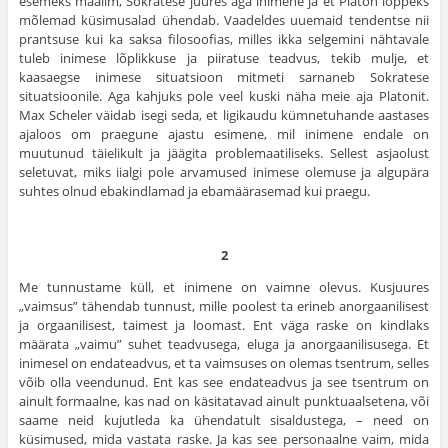
esemeks maailm, Sokratese juures aga inimene ja et Platon lõppeks
mõlemad küsimusalad ühendab. Vaadeldes uuemaid tendentse nii
prantsuse kui ka saksa filosoofias, milles ikka selgemini nähtavale
tuleb inimese lõplikkuse ja piiratuse teadvus, tekib mulje, et
kaasaegse inimese situatsioon mitmeti sarnaneb Sokratese
situatsioonile. Aga kahjuks pole veel kuski näha meie aja Platonit.
Max Scheler väidab isegi seda, et ligikaudu kümnetuhande aastases
ajaloos om praegune ajastu esimene, mil inimene endale on
muutunud täielikult ja jäägita problemaatiliseks. Sellest asjaolust
seletuvat, miks iialgi pole arvamused inimese olemuse ja algupära
suhtes olnud ebakindlamad ja ebamäärasemad kui praegu.
2
Me tunnustame küll, et inimene on vaimne olevus. Kusjuures
„vaimsus” tähendab tunnust, mille poolest ta erineb anorgaanilisest
ja orgaanilisest, taimest ja loomast. Ent väga raske on kindlaks
määrata „vaimu” suhet teadvusega, eluga ja anorgaanilisusega. Et
inimesel on endateadvus, et ta vaimsuses on olemas tsentrum, selles
võib olla veendunud. Ent kas see endateadvus ja see tsentrum on
ainult formaalne, kas nad on käsitatavad ainult punktuaalsetena, või
saame neid kujutleda ka ühendatult sisaldustega, – need on
küsimused, mida vastata raske. Ja kas see personaalne vaim, mida