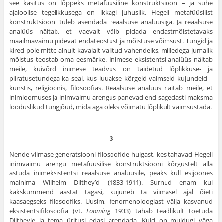
see käsitus on lõppeks metafüüsiline konstruktsioon – ja suhe
ajaloolise tegelikkusega on ikkagi juhuslik. Hegeli metafüüsilist
konstruktsiooni tuleb asendada reaalsuse analüüsiga. Ja reaalsuse
analüüs näitab, et vaevalt võib pidada endastmõistetavaks
maailmavaimu pidevat endateostust ja mõistuse võimsust. Tungid ja
kired pole mitte ainult kavalalt valitud vahendeiks, milledega jumalik
mõistus teostab oma eesmärke. Inimese eksistentsi analüüs näitab
meile, kuivõrd inimese teadvus on täidetud lõplikkuse- ja
piiratusetundega ka seal, kus luuakse kõrgeid vaimseid kujundeid –
kunstis, religioonis, filosoofias. Reaalsuse analüüs näitab meile, et
inimloomuses ja inimvaimu arengus panevad end sagedasti maksma
looduslikud tungjõud, mida aga oleks võimatu lõplikult vaimsustada.
3
Nende viimase generatsiooni filosoofide hulgast, kes tahavad Hegeli
inimvaimu arengu metafüüsilise konstruktsiooni kõrgustelt alla
astuda inimeksistentsi reaalsuse analüüsile, peaks küll esijoones
mainima Wilhelm Dilthey’d (1833-1911). Surnud enam kui
kakskümmend aastat tagasi, kujuneb ta viimasel ajal õieti
kaasaegseks filosoofiks. Uusim, fenomenoloogiast välja kasvanud
eksistentsifilosoofia (vt.
Looming
1933) tahab teadlikult toetuda
Diltheyle ja tema üritusi edasi arendada. Kuid on muidugi väga