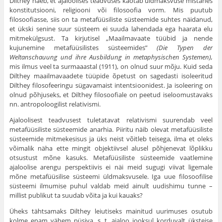
Dilthey näeb, et ajaloolises teadvuses kaotab üldmaksvuse mistahes
konstitutsiooni, religiooni või filosoofia vorm. Mis puutub
filosoofiasse, siis on ta metafüüsiliste süsteemide suhtes näidanud,
et ükski senine suur süsteem ei suuda lahendada ega haarata elu
mitmekülgsust. Ta kirjutisel „Maailmavaate tüübid ja nende
kujunemine metafüüsilistes süsteemides”
(Die Typen der
Weltanschauung und ihre Ausbildung in metaphysischen Systemen),
mis ilmus veel ta surmaaastal (1911), on olnud suur mõju. Kuid seda
Dilthey maailmavaadete tüüpide õpetust on sagedasti isoleeritud
Dilthey filosofeeringu sügavamaist intentsioonidest. Ja isoleering on
olnud põhjuseks, et Dilthey filosoofiale on peetud iseloomustavaks
nn. antropoloogilist relativismi.
Ajaloolisest teadvusest tuletatavat relativismi suurendab veel
metafüüsiliste süsteemide anarhia. Piiritu näib olevat metafüüsiliste
süsteemide mitmekesisus ja üks neist võitleb teisega, ilma et oleks
võimalik näha ette mingit objektiivsel alusel põhjenevat lõplikku
otsustust mõne kasuks. Metafüüsiliste süsteemide vaatlemine
ajaloolise arengu perspektiivis ei näi meid sugugi viivat ligemale
mõne metafüüsilise süsteemi üldmaksvusele. Iga uue filosoofilise
süsteemi ilmumise puhul valdab meid ainult uudishimu tunne –
millist publikut ta suudab võita ja kui kauaks?
Üheks tähtsamaks Dilthey leiutiseks mainitud uurimuses osutub
kolme enam vähem püsiva, s. t. ajaloo jooksul korduvalt üksteise