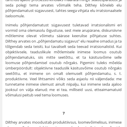
seda polegi tema arvates võimalik teha. Dilthey kõneleb elu
põhjendamatust sügavusest, tahtes seega vihjata elu irratsionaalsele
iseloomule.
Inimelu põhjendamatust sügavusest tuletavad irratsionalismi eri
vormid oma olemasolu õigustuse, sest meie arupärane, diskursiivne
mõtlemine olevat võimetu säärase keerulise põhjatuse suhtes.
Dilthey arvates on „põhjendamatu sügavus” elu reaalne omadus ja ta
tõlgendab seda teisiti, kui tavaliselt seda teevad irratsionalistid. Kui
objektiivsele, teaduslikule mõtlemisele inimese loomus osutub
põhjendamatuks, siis mitte seetõttu, et ta käsitusvõime selle
loomuse põhjendamisel osutub nõrgaks. Pigemini tuleks mõelda
ümberpöördult: objektiivne teaduslik käsitusvõime osutub nõrgaks
seetõttu, et inimene on omalt olemuselt põhjendamatu, s. t.
produktiivne. Veel lihtsamini võiks seda asjaolu nii väljendada: me
tunnetame inimese olemust ainult niipalju, kui inimene seda ajaloo
jooksul on välja elanud; me ei tea, milliseid uusi, etteaimamatuid
võimalusi peitub veel tema loomuses.
7
Dilthey arvates moodustab produktiivsus, loomevõimelisus, inimese