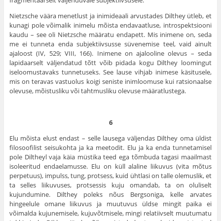
fragmentaarselt väljenduvale subjektiivsusele.
Nietzsche väära menetlust ja inimideaali arvustades Dilthey ütleb, et
kunagi pole võimalik inimelu mõista endavaatluse, introspektsiooni
kaudu – see oli Nietzsche määratu endapett. Mis inimene on, seda
me ei tunneta enda subjektiivsusse süvenemise teel, vaid ainult
ajaloost (IV, 529; VIII, 166). Inimene on ajalooline olevus – seda
lapidaarselt väljendatud tõtt võib pidada kogu Dilthey loomingut
iseloomustavaks tunnetuseks. See lause vihjab inimese käsitusele,
mis on teravas vastuolus koigi seniste inimloomuse kui ratsionaalse
olevuse, mõistusliku või tahtmusliku olevuse määratlustega.
6
Elu mõista elust endast – selle lausega väljendas Dilthey oma üldist
filosoofilist seisukohta ja ka meetodit. Elu ja ka enda tunnetamisel
pole Diltheyl vaja käia müstika teed ega tõmbuda tagasi maailmast
isoleeritud endaelamusse. Elu on küll alaline liikuvus (vita mõtus
perpetuus), impulss, tung, protsess, kuid ühtlasi on talle olemuslik, et
ta selles liikuvuses, protsessis kuju omandab, ta on oluliselt
kujundumine. Dilthey poleks nõus Bergsoniga, kelle arvates
hingeelule omane liikuvus ja muutuvus üldse mingit paika ei
võimalda kujunemisele, kujuvõtmisele, mingi relatiivselt muutumatu