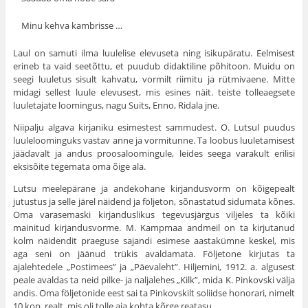
Minu kehva kambrisse …
Laul on samuti ilma luulelise elevuseta ning isikupäratu. Eelmisest
erineb ta vaid seetõttu, et puudub didaktiline põhitoon. Muidu on
seegi luuletus sisult kahvatu, vormilt riimitu ja rütmivaene. Mitte
midagi sellest luule elevusest, mis esines näit. teiste tolleaegsete
luuletajate loomingus, nagu Suits, Enno, Ridala jne.
Niipalju algava kirjaniku esimestest sammudest. O. Lutsul puudus
luuleloominguks vastav anne ja vormitunne. Ta loobus luuletamisest
jäädavalt ja andus proosaloomingule, leides seega varakult erilisi
eksisõite tegemata oma õige ala.
Lutsu meelepärane ja andekohane kirjandusvorm on kõigepealt
jutustus ja selle järel näidend ja följeton, sõnastatud sidumata kõnes.
Oma varasemaski kirjanduslikus tegevusjärgus viljeles ta kõiki
mainitud kirjandusvorme. M. Kampmaa andmeil on ta kirjutanud
kolm näidendit praeguse sajandi esimese aastakümne keskel, mis
aga seni on jäänud trükis avaldamata. Följetone kirjutas ta
ajalehtedele „Postimees” ja „Päevaleht”. Hiljemini, 1912. a. algusest
peale avaldas ta neid pilke- ja naljalehes „Kilk”, mida K. Pinkovski välja
andis. Oma följetonide eest sai ta Pinkovskilt soliidse honorari, nimelt
10 kop. realt, mis oli tolle aja kohta kõrge reatasu.