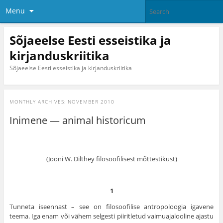
Menu
Sõjaeelse Eesti esseistika ja
kirjanduskriitika
Sõjaeelse Eesti esseistika ja kirjanduskriitika
MONTHLY ARCHIVES:
NOVEMBER 2010
Inimene — animal historicum
(Jooni W. Dilthey filosoofilisest mõttestikust)
1
Tunneta iseennast – see on filosoofilise antropoloogia igavene
teema. Iga enam või vähem selgesti piiritletud vaimuajalooline ajastu