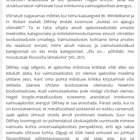
struktuurseost nähtavale tuua inimkonna vaimuajaloolises arengus.
Võrratult sügavamas mõttes kui tema kaasaegsed W. Windelband ja
H. Rickert asetab Dilthey endale küsimuse: „kuidas on ajalugu
võimalik?” Ta ei taha vihjata ainult ajalooteadustele omaste
meetodite, kategooriate ja mõistetemoodustamise erivust võrreldes
loodusteaduste omadega. Vaimuteadustes kohtame tema arvates
elu reaalsust ennast, mitte ainult näivusi, ja vaimuteaduslikud
kategooriad on elu enda kategooriad. „Elu on… põhifakt, mis
moodustab filosoofia lähtekoha” (VII, 261).
Dilthey nägi selgesti, et ajaloolise mõistuse kriitikat võib alles siis
edukalt alata, kui vaimuteadustes on olemas ajaloolise maailma
ühtlane seos. Kant oma puhta mõistuse kriitika kirjutamisel võis
eeldada säärase ühtlase loodusseose olemasolu Newtoni
loodusteaduses. Kuid vaimuteadustes pole midagi võrdset olemas.
Hegeli loogilis-metafüüsilises süsteemis arendatud inimkonna
vaimuajaloolist arengut Dilthey ei saa arvestada. Pärast seda, kui ta
on konstateerinud, et metafüüsilised süsteemid on kokku varisenud,
saab ajaloo ühtsust otsida ainult positiivseis teadusis. Suur osa
Dilthey loomingust on pühendatud üksikasjalisile uurimusile inimese
vaimuelu kohta universaalajaloolises perspektiivis, eriti aga saksa
vaimuelu ühtsuse kohta. Olgugi et kõik need üritused on juhitud
filosoofilisest põhiintentsioonist, ei ole siiski ime, kui ta