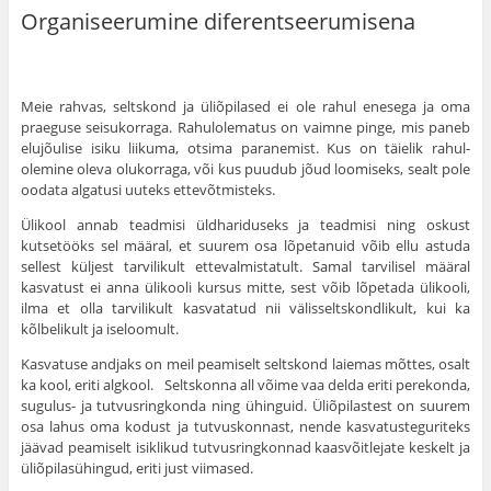
Organiseerumine diferentseerumisena
Meie rahvas, seltskond ja üliõpilased ei ole rahul enesega ja oma
praeguse seisukorraga. Rahulolematus on vaimne pinge, mis paneb
elujõulise isiku liikuma, otsima paranemist. Kus on täielik rahul­
olemine oleva olukorraga, või kus puu­dub jõud loomiseks, sealt pole
oodata algatusi uuteks ettevõtmisteks.
Ülikool annab teadmisi üldhariduseks ja teadmisi ning oskust
kutsetööks sel määral, et suurem osa lõpetanuid võib ellu astuda
sellest küljest tarvilikult ette­valmistatult. Samal tarvilisel määral
kasvatust ei anna ülikooli kursus mitte, sest võib lõpetada ülikooli,
ilma et olla tarvilikult kasvatatud nii välisseltskondlikult, kui ka
kõlbelikult ja iseloomult.
Kasvatuse andjaks on meil peamiselt seltskond laiemas mõttes, osalt
ka kool, eriti algkool. Seltskonna all võime vaa delda eriti perekonda,
sugulus- ja tutvus­ringkonda ning ühinguid. Üliõpilastest on suurem
osa lahus oma kodust ja tutvuskonnast, nende kasvatusteguriteks
jäävad peamiselt isiklikud tutvusring­konnad kaasvõitlejate keskelt ja
üliõpi­lasühingud, eriti just viimased.