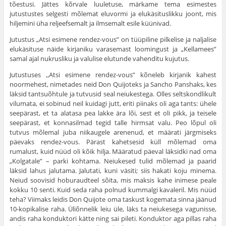
tõestusi. Jättes kõrvale luuletuse, märkame tema esimestes
jutustustes selgesti mõlemat eluvormi ja elukäsituslikku joont, mis
hiljemini üha reljeefsemalt ja ilmsemalt esile küünivad.
Jutustus „Atsi esimene rendez-vous” on tüüpiline pilkelise ja naljalise
elukäsituse näide kirjaniku varasemast loomingust ja „Kellamees”
samal ajal nukrusliku ja valulise elutunde vahenditu kujutus.
Jutustuses ,,Atsi esimene rendez-vous” kõneleb kirjanik kahest
noormehest, nimetades neid Don Quijoteks ja Sancho Panshaks, kes
läksid tantsuõhtule ja tutvusid seal neiukestega. Olles seltskondlikult
vilumata, ei sobinud neil kuidagi jutt, eriti piinaks oli aga tants: ühele
seepärast, et ta alatasa pea lakke ära lõi, sest et oli pikk, ja teisele
seepärast, et konnasilmad tegid talle hirmsat valu. Peo lõpul oli
tutvus mõlemal juba niikaugele arenenud, et määrati järgmiseks
päevaks rendez-vous. Pärast kahetsesid küll mõlemad oma
rumalust, kuid nüüd oli kõik hilja. Määratud päeval läksidki nad oma
„Kolgatale” – parki kohtama. Neiukesed tulid mõlemad ja paarid
läksid lahus jalutama. Jalutati, kuni väsiti; siis hakati koju minema.
Neiud soovisid hoburaudteel sõita, mis maksis kahe inimese peale
kokku 10 senti. Kuid seda raha polnud kummalgi kavaleril. Mis nüüd
teha? Viimaks leidis Don Quijote oma taskust kogemata sinna jäänud
10-kopikalise raha. Üliõnnelik leiu üle, läks ta neiukesega vagunisse,
andis raha konduktori kätte ning sai pileti. Konduktor aga pillas raha