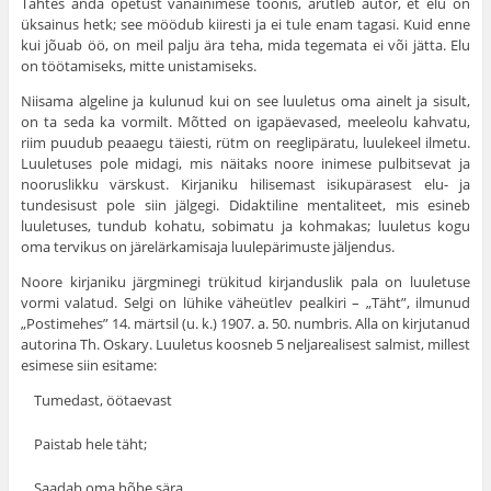
Tahtes anda õpetust vanainimese toonis, arutleb autor, et elu on
üksainus hetk; see möödub kiiresti ja ei tule enam tagasi. Kuid enne
kui jõuab öö, on meil palju ära teha, mida tegemata ei või jätta. Elu
on töötamiseks, mitte unistamiseks.
Niisama algeline ja kulunud kui on see luuletus oma ainelt ja sisult,
on ta seda ka vormilt. Mõtted on igapäevased, meeleolu kahvatu,
riim puudub peaaegu täiesti, rütm on reeglipäratu, luulekeel ilmetu.
Luuletuses pole midagi, mis näitaks noore inimese pulbitsevat ja
nooruslikku värskust. Kirjaniku hilisemast isikupärasest elu- ja
tundesisust pole siin jälgegi. Didaktiline mentaliteet, mis esineb
luuletuses, tundub kohatu, sobimatu ja kohmakas; luuletus kogu
oma tervikus on järelärkamisaja luulepärimuste jäljendus.
Noore kirjaniku järgminegi trükitud kirjanduslik pala on luuletuse
vormi valatud. Selgi on lühike väheütlev pealkiri – „Täht”, ilmunud
„Postimehes” 14. märtsil (u. k.) 1907. a. 50. numbris. Alla on kirjutanud
autorina Th. Oskary. Luuletus koosneb 5 neljarealisest salmist, millest
esimese siin esitame:
Tumedast, öötaevast
Paistab hele täht;
Saadab oma hõbe sära