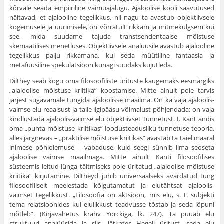
kõrvale seada empiiriline vaimuajalugu. Ajaloolise kooli saavutused
näitavad, et ajalooline tegelikkus, nii nagu ta avastub objektiivsele
kogemusele ja uurimisele, on võrratult rikkam ja mitmekülgsem kui
see, mida suudame tajuda transtsendentaalse mõistuse
skemaatilises menetluses. Objektiivsele analüüsile avastub ajalooline
tegelikkus palju rikkamana, kui seda müütiline fantaasia ja
metafüüsiline spekulatsioon kunagi suudaks kujutleda.
Dilthey seab kogu oma filosoofiliste ürituste kaugemaks eesmärgiks
„ajaloolise mõistuse kriitika” koostamise. Mitte ainult pole tarvis
järjest sügavamale tungida ajaloolisse maailma. On ka vaja ajaloolis-
vaimse elu reaalsust ja talle ligipääsu võimalust põhjendada: on vaja
kindlustada ajaloolis-vaimse elu objektiivset tunnetust. I. Kant andis
oma „puhta mõistuse kriitikas” loodusteadusliku tunnetuse teooria,
alles järgnevas – „praktilise mõistuse kriitikas” avastab ta täiel määral
inimese põhiolemuse – vabaduse, kuid seegi sünnib ilma seoseta
ajaloolise vaimse maailmaga. Mitte ainult Kanti filosoofilises
süsteemis leitud lünga täitmiseks pole üritatud „ajaloolise mõistuse
kriitika” kirjutamine. Diltheyd juhib universaalseks avardatud tung
filosoofiliselt meelestada kõigutamatut ja elutähtsat ajaloolis-
vaimset tegelikkust. „Filosoofia on aktsioon, mis elu, s. t. subjekti
tema relatsioonides kui elulikkust teadvusse tõstab ja seda lõpuni
mõtleb”. (Kirjavahetus krahv Yorckiga, lk. 247). Ta püüab elu
struktuuri analüüsida ja siis, jätkates Hegeli üritust, seda elu