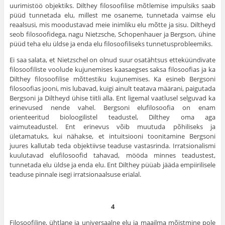
uurimistöö objektiks. Dilthey filosoofilise mõtlemise impulsiks saab
püüd tunnetada elu, millest me osaneme, tunnetada vaimse elu
reaalsusi, mis moodustavad meie inimliku elu mõtte ja sisu. Diltheyd
seob filosoofidega, nagu Nietzsche, Schopenhauer ja Bergson, ühine
püüd teha elu üldse ja enda elu filosoofiliseks tunnetusprobleemiks.
Ei saa salata, et Nietzschel on olnud suur osatähtsus etteküündivate
filosoofiliste voolude kujunemises kaasaegses saksa filosoofias ja ka
Dilthey filosoofilise mõttestiku kujunemises. Ka esineb Bergsoni
filosoofias jooni, mis lubavad, kuigi ainult teatava määrani, paigutada
Bergsoni ja Diltheyd ühise tiitli alla. Ent ligemal vaatlusel selguvad ka
erinevused nende vahel. Bergsoni elufilosoofia on enam
orienteeritud bioloogilistel teadustel, Dilthey oma aga
vaimuteadustel. Ent erinevus võib muutuda põhiliseks ja
ületamatuks, kui nähakse, et intuitsiooni toonitamine Bergsoni
juures kallutab teda objektiivse teaduse vastasrinda. Irratsionalismi
kuulutavad elufilosoofid tahavad, mööda minnes teadustest,
tunnetada elu üldse ja enda elu. Ent Dilthey püüab jääda empiirilisele
teaduse pinnale isegi irratsionaalsuse erialal.
4
Filosoofiline, ühtlane ja universaalne elu ja maailma mõistmine pole