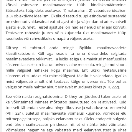
kõrval esinevate maailmavaadete tüübi kindlaksmääramine.
Säärasteks tüüpideks osutuvad 1) naturalism, 2) vabaduse idealism
ja 3) objektiivne idealism. Üksikud teatud tüüpi esindavad süsteemid
on esinenud valdavaina teatud ajastutel ja väljendanud adekvaatselt
ajastu elutunnet. Teistel ajastutel on nad esinenud ühel ajal kõrvuti.
Teatavate rahvaste juures võib kujuneda üks maailmavaate tüüp
rassiliseks või rahvuslikuks omapära väljenduseks.
Dilthey ei tahtnud anda mingit lõplikku maailmavaadete
klassifikatsiooni. Küll aga seadis ta oma ülesandeks selgitada
maailmavaadete tekkimist. Ta leidis, et iga ülalmainitud metafüüsilise
süsteemi aluseks on teatud universaalne meeleolu, mingi emotsioon,
mille valgusel nähakse kogu maailma. Ent ükski metafüüsiline
süsteem ei suudaks elu mitmekülgsust täielikult väljendada. Igaüks
neist väljendab ainult üht teatavat külge universumist. Tõe puhas
valgus on meile nähtav ainult erinevalt murduvas kiires (VIII, 222).
See võib näida resignatsioonina. Dilthey on jõudnud tulemusele, et
ka võimsaimad inimese mõttetöö saavutused on relatiivsed. Kuid
toeliselt tähendab see aina hinge liikuvuse ja vabaduse suurenemist
(VIII, 224). Suletud maailmavaate võimalus kujuneb, võrreldes elu
mitmepalgelisusega, paljaks eelarvamuseks. Oleks endapett sulgeda
end ühe maailmavaate piiridesse, nii, et ei nähta teisi võimalusi.
Võimaluste nägemine aga vabastab meid eelarvamustest ja ühes