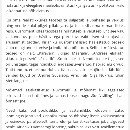
nukruslik ja eleegiline meeleolu, unistuslik ja igatsuslik põhitoon, valu
ja kannatuse põhielamus.
Kui oma realistlikkudes teostes ta paljastab elupahesid ja väiklusi
ning nende kulul pilget pillab ja nalja teeb, siis oma romantilistes
resp. uusromantilistes teostes ta nukrutseb ja valutseb. Ent see valu
ja kannatus pole hävitav ega purustav, vaid sisemist soojust ja
arusaamist taotlev. Kirjaniku uusromantiliselt häälestatud teoseid
läbib mingi andestamise ja lepitamise põhitoon. Selliselt mõtestatud
teosed on näit. „Karavan”, „Kirjad Maarjale”, „Andrese elukäik”,
„Harald tegutseb”, „Siniallik”, „Sootuluke” jt. Nende teoste tegelased
on unistajad, tagasihoidlikud, endassesüvenenud, haprad elu orvud.
Tihti tundub, et neil puudub aktiivsus ja vajaline elujõud, et läbi lüüa.
Sellised kujud on Andres Süvalepp, Arno Tali, Olga Nukrus, Juhan
Metslang jne.
Mõlemad äsjakäsitletud eluvormid ja mõlemat liiki tegelased
esinevad üsna tihti ühes ja samas teoses, nagu „Soo”, „Iiling”, „Laul
õnnest” jne.
Need kaks põhipooluslikku ja vastandlikku eluvormi Lutsu
loomingus johtuvad kirjaniku mina psühholoogilisest kokkuseadest
ja esinevad paralleelselt tema elu- ja kunstikäsituses juba algusest
peale. Kirjaniku varasemgi looming pakub selleks vastuvaidlematuid