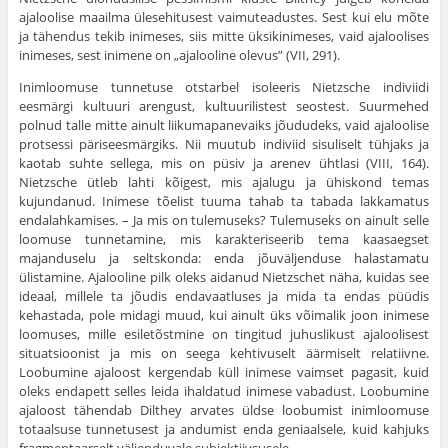
ajaloolise maailma ülesehitusest vaimuteadustes. Sest kui elu mõte
ja tähendus tekib inimeses, siis mitte üksikinimeses, vaid ajaloolises
inimeses, sest inimene on „ajalooline olevus” (VII, 291).
Inimloomuse tunnetuse otstarbel isoleeris Nietzsche indiviidi
eesmärgi kultuuri arengust, kultuurilistest seostest. Suurmehed
polnud talle mitte ainult liikumapanevaiks jõududeks, vaid ajaloolise
protsessi päriseesmärgiks. Nii muutub indiviid sisuliselt tühjaks ja
kaotab suhte sellega, mis on püsiv ja arenev ühtlasi (VIII, 164).
Nietzsche ütleb lahti kõigest, mis ajalugu ja ühiskond temas
kujundanud. Inimese tõelist tuuma tahab ta tabada lakkamatus
endalahkamises. – Ja mis on tulemuseks? Tulemuseks on ainult selle
loomuse tunnetamine, mis karakteriseerib tema kaasaegset
majanduselu ja seltskonda: enda jõuväljenduse halastamatu
ülistamine. Ajalooline pilk oleks aidanud Nietzschet näha, kuidas see
ideaal, millele ta jõudis endavaatluses ja mida ta endas püüdis
kehastada, pole midagi muud, kui ainult üks võimalik joon inimese
loomuses, mille esiletõstmine on tingitud juhuslikust ajaloolisest
situatsioonist ja mis on seega kehtivuselt äärmiselt relatiivne.
Loobumine ajaloost kergendab küll inimese vaimset pagasit, kuid
oleks endapett selles leida ihaldatud inimese vabadust. Loobumine
ajaloost tähendab Dilthey arvates üldse loobumist inimloomuse
totaalsuse tunnetusest ja andumist enda geniaalsele, kuid kahjuks