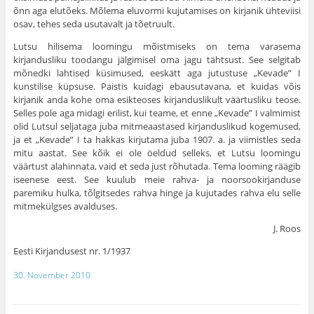
õnn aga elutõeks. Mõlema eluvormi kujutamises on kirjanik ühteviisi
osav, tehes seda usutavalt ja tõetruult.
Lutsu hilisema loomingu mõistmiseks on tema varasema
kirjandusliku toodangu jälgimisel oma jagu tähtsust. See selgitab
mõnedki lahtised küsimused, eeskätt aga jutustuse „Kevade” I
kunstilise küpsuse. Paistis kuidagi ebausutavana, et kuidas võis
kirjanik anda kohe oma esikteoses kirjanduslikult väärtusliku teose.
Selles pole aga midagi erilist, kui teame, et enne „Kevade” I valmimist
olid Lutsul seljataga juba mitmeaastased kirjanduslikud kogemused,
ja et „Kevade” I ta hakkas kirjutama juba 1907. a. ja viimistles seda
mitu aastat. See kõik ei ole öeldud selleks, et Lutsu loomingu
väärtust alahinnata, vaid et seda just rõhutada. Tema looming räägib
iseenese eest. See kuulub meie rahva- ja noorsookirjanduse
paremiku hulka, tõlgitsedes rahva hinge ja kujutades rahva elu selle
mitmekülgses avalduses.
J. Roos
Eesti Kirjandusest nr. 1/1937
30. November 2010