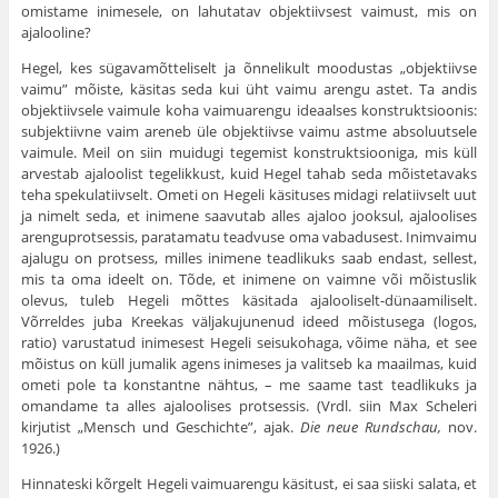
omistame inimesele, on lahutatav objektiivsest vaimust, mis on
ajalooline?
Hegel, kes sügavamõtteliselt ja õnnelikult moodustas „objektiivse
vaimu” mõiste, käsitas seda kui üht vaimu arengu astet. Ta andis
objektiivsele vaimule koha vaimuarengu ideaalses konstruktsioonis:
subjektiivne vaim areneb üle objektiivse vaimu astme absoluutsele
vaimule. Meil on siin muidugi tegemist konstruktsiooniga, mis küll
arvestab ajaloolist tegelikkust, kuid Hegel tahab seda mõistetavaks
teha spekulatiivselt. Ometi on Hegeli käsituses midagi relatiivselt uut
ja nimelt seda, et inimene saavutab alles ajaloo jooksul, ajaloolises
arenguprotsessis, paratamatu teadvuse oma vabadusest. Inimvaimu
ajalugu on protsess, milles inimene teadlikuks saab endast, sellest,
mis ta oma ideelt on. Tõde, et inimene on vaimne või mõistuslik
olevus, tuleb Hegeli mõttes käsitada ajalooliselt-dünaamiliselt.
Võrreldes juba Kreekas väljakujunenud ideed mõistusega (logos,
ratio) varustatud inimesest Hegeli seisukohaga, võime näha, et see
mõistus on küll jumalik agens inimeses ja valitseb ka maailmas, kuid
ometi pole ta konstantne nähtus, – me saame tast teadlikuks ja
omandame ta alles ajaloolises protsessis. (Vrdl. siin Max Scheleri
kirjutist „Mensch und Geschichte”, ajak.
Die neue Rundschau,
nov.
1926.)
Hinnateski kõrgelt Hegeli vaimuarengu käsitust, ei saa siiski salata, et