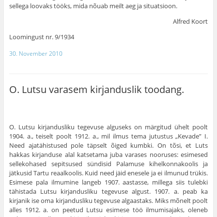
sellega loovaks tööks, mida nõuab meilt aeg ja situatsioon.
Alfred Koort
Loomingust nr. 9/1934
30. November 2010
O. Lutsu varasem kirjanduslik toodang.
O. Lutsu kirjandusliku tegevuse alguseks on märgitud ühelt poolt
1904. a., teiselt poolt 1912. a., mil ilmus tema jutustus „Kevade” I.
Need ajatähistused pole täpselt õiged kumbki. On tõsi, et Luts
hakkas kirjanduse alal katsetama juba varases nooruses: esimesed
sellekohased sepitsused sündisid Palamuse kihelkonnakoolis ja
jätkusid Tartu reaalkoolis. Kuid need jäid enesele ja ei ilmunud trükis.
Esimese pala ilmumine langeb 1907. aastasse, millega siis tulebki
tähistada Lutsu kirjandusliku tegevuse algust. 1907. a. peab ka
kirjanik ise oma kirjandusliku tegevuse algaastaks. Miks mõnelt poolt
alles 1912. a. on peetud Lutsu esimese töö ilmumisajaks, oleneb