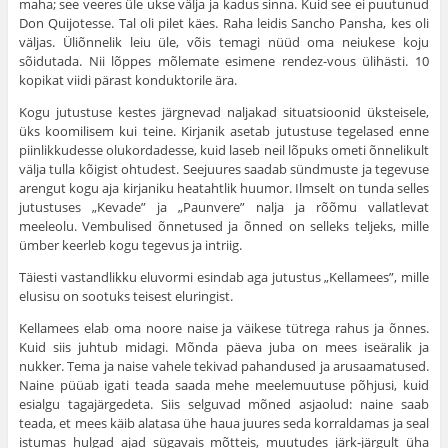
maha; see veeres üle ukse välja ja kadus sinna. Kuid see ei puutunud
Don Quijotesse. Tal oli pilet käes. Raha leidis Sancho Pansha, kes oli
väljas. Üliõnnelik leiu üle, võis temagi nüüd oma neiukese koju
sõidutada. Nii lõppes mõlemate esimene rendez-vous ülihästi. 10
kopikat viidi pärast konduktorile ära.
Kogu jutustuse kestes järgnevad naljakad situatsioonid üksteisele,
üks koomilisem kui teine. Kirjanik asetab jutustuse tegelased enne
piinlikkudesse olukordadesse, kuid laseb neil lõpuks ometi õnnelikult
välja tulla kõigist ohtudest. Seejuures saadab sündmuste ja tegevuse
arengut kogu aja kirjaniku heatahtlik huumor. Ilmselt on tunda selles
jutustuses „Kevade” ja „Paunvere” nalja ja rõõmu vallatlevat
meeleolu. Vembulised õnnetused ja õnned on selleks teljeks, mille
ümber keerleb kogu tegevus ja intriig.
Täiesti vastandlikku eluvormi esindab aga jutustus „Kellamees”, mille
elusisu on sootuks teisest eluringist.
Kellamees elab oma noore naise ja väikese tütrega rahus ja õnnes.
Kuid siis juhtub midagi. Mõnda päeva juba on mees iseäralik ja
nukker. Tema ja naise vahele tekivad pahandused ja arusaamatused.
Naine püüab igati teada saada mehe meelemuutuse põhjusi, kuid
esialgu tagajärgedeta. Siis selguvad mõned asjaolud: naine saab
teada, et mees käib alatasa ühe haua juures seda korraldamas ja seal
istumas hulgad ajad sügavais mõtteis, muutudes järk-järgult üha