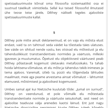
spetsiaaluurimuste kõrval oma filosoofia süstemaatilist osa ei
suutnud täielikult viimistleda. Sellal kui teised filosoofid ilmutasid
ühe teose teise järele, Dilthey näiliselt tegeles ajalooliste
spetsiaaluurimuste kallal.
5
Dilthey pole mitte ainult deklareerinud, et on vaja elu mõista elust
endast, vaid ta on tahtnud seda väidet ka tõestada täies ulatuses.
See väide on sihitud nende vastu, kes otsivad elu mõtestust ja elu
tähenduslikkust transtsendentseis normides ja väärtusis, milleski
igaveses ja muutumatus. Õpetust elu objektiivsest väärtusest peab
Dilthey põlastavalt kogemust ületavaks metafüüsikaks. Ta tahab
hoida lahtisena võimaluse, et elu mõte ja tähendus tekib inimeses ja
tema ajaloos. Varemalt, ütleb ta, püüti elu tõlgendada lähtudes
maailmast, meie aga peame arvestama ainsat võimalust – lähtumist
elamusest, mõistmisest ja ajaloolisest kogemusest.
Umbes samal ajal kui Nietzsche kuulutab tõde: „Jumal on surnud”,
Dilthey on veendunud, et pole võimalik elu mõtestada
transtsendentsete normide ja väärtuste seisukohalt, sest need on
ajaloolise teadvuse välja arenedes kaotsi läinud. Ent just nagu
Nietzsche dionüüsilise pessimismi kiuste Dilthey julgeb kõnelda