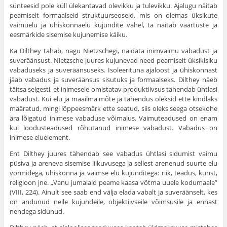
sünteesid pole küll ülekantavad olevikku ja tulevikku. Ajalugu näitab
peamiselt formaalseid struktuurseoseid, mis on olemas üksikute
vaimuelu ja ühiskonnaelu kujundite vahel, ta näitab väärtuste ja
eesmärkide sisemise kujunemise käiku.
Ka Dilthey tahab, nagu Nietzschegi, näidata inimvaimu vabadust ja
suveräänsust. Nietzsche juures kujunevad need peamiselt üksikisiku
vabaduseks ja suveräänsuseks. Isoleerituna ajaloost ja ühiskonnast
jääb vabadus ja suveräänsus sisutuks ja formaalseks. Dilthey näeb
täitsa selgesti, et inimesele omistatav produktiivsus tähendab ühtlasi
vabadust. Kui elu ja maailma mõte ja tähendus oleksid ette kindlaks
määratud, mingi lõppeesmärk ette seatud, siis oleks seega otsekohe
ära lõigatud inimese vabaduse võimalus. Vaimuteadused on enam
kui loodusteadused rõhutanud inimese vabadust. Vabadus on
inimese eluelement.
Ent Dilthey juures tähendab see vabadus ühtlasi sidumist vaimu
püsiva ja areneva sisemise liikuvusega ja sellest arenenud suurte elu
vormidega, ühiskonna ja vaimse elu kujunditega: riik, teadus, kunst,
religioon jne. „Vanu jumalaid peame kaasa võtma uuele kodumaale”
(VIII, 224). Ainult see saab end välja elada vabalt ja suveräänselt, kes
on andunud neile kujundeile, objektiivseile võimsusile ja ennast
nendega sidunud.