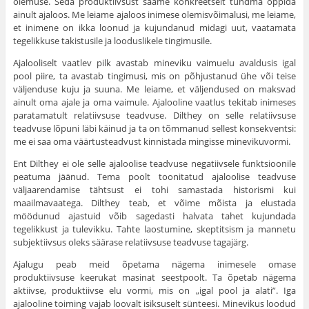
olemuse. Seda produktiivsust saame konkreetselt tundma õppida
ainult ajaloos. Me leiame ajaloos inimese olemisvõimalusi, me leiame,
et inimene on ikka loonud ja kujundanud midagi uut, vaatamata
tegelikkuse takistusile ja looduslikele tingimusile.
Ajalooliselt vaatlev pilk avastab mineviku vaimuelu avaldusis igal
pool piire, ta avastab tingimusi, mis on põhjustanud ühe või teise
väljenduse kuju ja suuna. Me leiame, et väljendused on maksvad
ainult oma ajale ja oma vaimule. Ajalooline vaatlus tekitab inimeses
paratamatult relatiivsuse teadvuse. Dilthey on selle relatiivsuse
teadvuse lõpuni läbi käinud ja ta on tõmmanud sellest konsekventsi:
me ei saa oma väärtusteadvust kinnistada mingisse minevikuvormi.
Ent Dilthey ei ole selle ajaloolise teadvuse negatiivsele funktsioonile
peatuma jäänud. Tema poolt toonitatud ajaloolise teadvuse
väljaarendamise tähtsust ei tohi samastada historismi kui
maailmavaatega. Dilthey teab, et võime mõista ja elustada
möödunud ajastuid võib sagedasti halvata tahet kujundada
tegelikkust ja tulevikku. Tahte laostumine, skeptitsism ja mannetu
subjektiivsus oleks säärase relatiivsuse teadvuse tagajärg.
Ajalugu peab meid õpetama nägema inimesele omase
produktiivsuse keerukat masinat seestpoolt. Ta õpetab nägema
aktiivse, produktiivse elu vormi, mis on „igal pool ja alati”. Iga
ajalooline toiming vajab loovalt isiksuselt sünteesi. Minevikus loodud