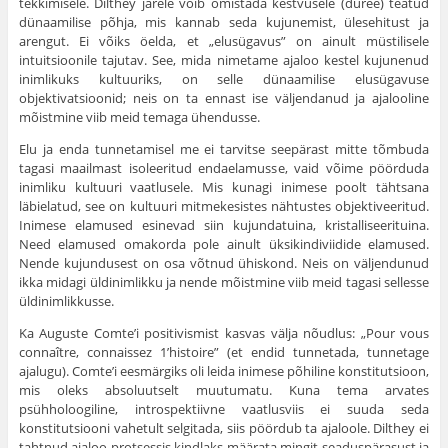
tekkimisele. Dilthey järele võib omistada kestvusele (duree) teatud
dünaamilise põhja, mis kannab seda kujunemist, ülesehitust ja
arengut. Ei võiks öelda, et „elusügavus” on ainult müstilisele
intuitsioonile tajutav. See, mida nimetame ajaloo kestel kujunenud
inimlikuks kultuuriks, on selle dünaamilise elusügavuse
objektivatsioonid; neis on ta ennast ise väljendanud ja ajalooline
mõistmine viib meid temaga ühendusse.
Elu ja enda tunnetamisel me ei tarvitse seepärast mitte tõmbuda
tagasi maailmast isoleeritud endaelamusse, vaid võime pöörduda
inimliku kultuuri vaatlusele. Mis kunagi inimese poolt tähtsana
läbielatud, see on kultuuri mitmekesistes nähtustes objektiveeritud.
Inimese elamused esinevad siin kujundatuina, kristalliseerituina.
Need elamused omakorda pole ainult üksikindiviidide elamused.
Nende kujundusest on osa võtnud ühiskond. Neis on väljendunud
ikka midagi üldinimlikku ja nende mõistmine viib meid tagasi sellesse
üldinimlikkusse.
Ka Auguste Comte’i positivismist kasvas välja nõudlus: „Pour vous
connaître, connaissez 1’histoire” (et endid tunnetada, tunnetage
ajalugu). Comte’i eesmärgiks oli leida inimese põhiline konstitutsioon,
mis oleks absoluutselt muutumatu. Kuna tema arvates
psühholoogiline, introspektiivne vaatlusviis ei suuda seda
konstitutsiooni vahetult selgitada, siis pöördub ta ajaloole. Dilthey ei
tahtnud ajaloo protsessis kindlaks määrata mingit seaduspärasust ja