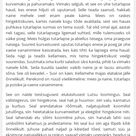
kurvemaks ja pahuramaks. Viimaks selgub, et see on ühe tütarlapse
haud, kes enese hiljuti oli uputanud. Selle teada saanud, hakkab
naine mehele veel enam peale käima. Mees on raskes
hingekitsikuses, kartes naisele kogu tõde avaldada, sest ses hauas
puhkava tütarlapse surmas on tema süüdi. Tal olid omal ajal, aastat
neli tagasi, selle tütarlapsega ligemad suhted, mille tulemuseks oli
väike poeg. Mees hülgas tütarlapse ja abiellus teisega, oma praeguse
naisega. Suurest kurvastusest uputas tütarlaps enese ja poeg jäi ühe
vaese vanainimese kasvatada, kes käis tihti ka lapsega ema haual.
Seda nägi ja teadis kellamees, mis tema hingekitsikust veelgi
suurendas. Suutmata oma kurbi saladusi üksi kanda, pihib ta viimaks
naisele kõik. Seda kuulda saades vaikib naine ja ei lausu ainustki
sõna. See oli kevadel. – Suvi on käes. Kellamehe majas elatakse jälle
õnnelikult. Perekond on nüüd viieliikmeline: mees ja naine, tütarlaps
ja poisike ja vaene vanainimene.
See on näide teistsugusest elukäsitusest Lutsu loomingus. Seal
välistegevus, siin hingekone, seal nali ja huumor, siin valu, kannatus
ja kurbus. Seal arendatakse rõõmsalt, naljatujuliselt koomilist
jutulõnga, siin heietatakse kurvameelset ja eleegilist hingekone niiti.
Seal lahendab elu sõlmi koomiline juhus, siin harutab lahti süü
umbsõlmi kahetsus ja andestamine. Nii seal kui siin aga lõpeb kõik
õnnelikult. Juhuse pahad naljad ja kibedad tõed, samuti süü ja
eksimuse painajalikkus ja raskus saavad viimaks unenäoks, headus ja