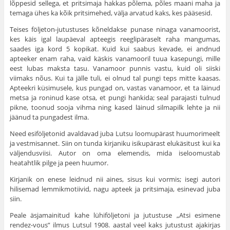
lõppesid sellega, et pritsimaja hakkas põlema, põles maani maha ja
temaga ühes ka kõik pritsimehed, välja arvatud kaks, kes pääsesid.
Teises följeton-jutustuses kõneldakse punase ninaga vanamoorist,
kes käis igal laupäeval apteegis reeglipäraselt raha mangumas,
saades iga kord 5 kopikat. Kuid kui saabus kevade, ei andnud
apteeker enam raha, vaid käskis vanamooril tuua kasepungi, mille
eest lubas maksta tasu. Vanamoor punnis vastu, kuid oli siiski
viimaks nõus. Kui ta jälle tuli, ei olnud tal pungi teps mitte kaasas.
Apteekri küsimusele, kus pungad on, vastas vanamoor, et ta läinud
metsa ja roninud kase otsa, et pungi hankida; seal parajasti tulnud
pikne, toonud sooja vihma ning kased läinud silmapilk lehte ja nii
jäänud ta pungadest ilma.
Need esiföljetonid avaldavad juba Lutsu loomupärast huumorimeelt
ja vestmisannet. Siin on tunda kirjaniku isikupärast elukäsitust kui ka
väljendusviisi. Autor on oma elemendis, mida iseloomustab
heatahtlik pilge ja peen huumor.
Kirjanik on enese leidnud nii aines, sisus kui vormis; isegi autori
hilisemad lemmikmotiivid, nagu apteek ja pritsimaja, esinevad juba
siin.
Peale äsjamainitud kahe lühiföljetoni ja jutustuse „Atsi esimene
rendez-vous” ilmus Lutsul 1908. aastal veel kaks jutustust ajakirjas