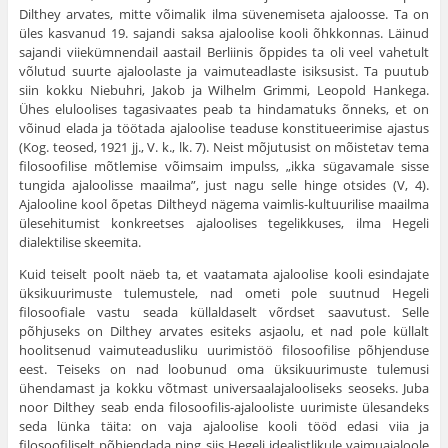
Dilthey arvates, mitte võimalik ilma süvenemiseta ajaloosse. Ta on
üles kasvanud 19. sajandi saksa ajaloolise kooli õhkkonnas. Läinud
sajandi viiekümnendail aastail Berliinis õppides ta oli veel vahetult
võlutud suurte ajaloolaste ja vaimuteadlaste isiksusist. Ta puutub
siin kokku Niebuhri, Jakob ja Wilhelm Grimmi, Leopold Hankega.
Ühes eluloolises tagasivaates peab ta hindamatuks õnneks, et on
võinud elada ja töötada ajaloolise teaduse konstitueerimise ajastus
(Kog. teosed, 1921 jj., V. k., lk. 7). Neist mõjutusist on mõistetav tema
filosoofilise mõtlemise võimsaim impulss, „ikka sügavamale sisse
tungida ajaloolisse maailma”, just nagu selle hinge otsides (V, 4).
Ajalooline kool õpetas Diltheyd nägema vaimlis-kultuurilise maailma
ülesehitumist konkreetses ajaloolises tegelikkuses, ilma Hegeli
dialektilise skeemita.
Kuid teiselt poolt näeb ta, et vaatamata ajaloolise kooli esindajate
üksikuurimuste tulemustele, nad ometi pole suutnud Hegeli
filosoofiale vastu seada küllaldaselt võrdset saavutust. Selle
põhjuseks on Dilthey arvates esiteks asjaolu, et nad pole küllalt
hoolitsenud vaimuteadusliku uurimistöö filosoofilise põhjenduse
eest. Teiseks on nad loobunud oma üksikuurimuste tulemusi
ühendamast ja kokku võtmast universaalajalooliseks seoseks. Juba
noor Dilthey seab enda filosoofilis-ajalooliste uurimiste ülesandeks
seda lünka täita: on vaja ajaloolise kooli tööd edasi viia ja
filosoofiliselt põhjendada ning siis Hegeli idealistlikule vaimuajaloole