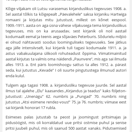
Kõige viljakam oli Lutsu varasemas kirjanduslikus tegevuses 1908. a.
Sel aastal tõlkis ta kõigepealt „Päevalehele” saksa kirjaniku Hartwiga
romaani ja kirjutas mitu jutustust, millest on kõnet eespool.
1909.-1911. aasta on aga üsna vähese viljakusega tema kirjanduslikus
tegevuses, mis on ka arusaadav, sest kirjanik oli noil aastail
kodumaalt eemal ja teenis aega sõjaväes Peterburis. Sõdurielu miljöö
ei olnud nähtavasti soodus loominguliseks tegevuseks. See jätkus
aga jälle intensiivselt, kui kirjanik tuli tagasi kodumaale 1911. a. ja
astus vabakuulajana ülikooli rohuteadust õppima. Viimatimainitud
aastal kirjutas ta valmis oma näidendi „Paunvere”, mis aga sai ilmuda
alles 1913. a. Ent päris loomishoogu sattus ta alles 1912. a. pärast
seda, kui jutustus „Kevade” I oli suurte pingutustega ilmunud autori
enda kulul.
Tulgem aga tagasi 1908. a. kirjandusliku tegevuse juurde. Sel aastal
ilmus tal ajalehe ,,Elu” kaasandes „Kirjandus ja teadus” kaks följeton-
jutustust: „Unenägu” 62. numbris ja „Pungad” 70. numbris ning
jutustus „Atsi esimene rendez-vous!” 75. ja 76. numbris; viimase eest
sai kirjanik honorari 17 rubla.
Esimeses palas jutustab ta peost ja joomingust pritsimajas ja
pidusöögist, mis oli korraldatud uue pritsi ostmise puhul ja senise
pritsi juubeli puhul, mis oli saanud 500 aastat vanaks. Pidutsemised