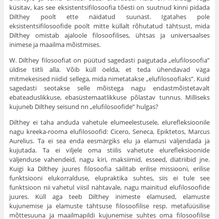
küsitav, kas see eksistentsifilosoofia tõesti on suutnud kinni pidada
Dilthey poolt ette näidatud suunast. Igatahes pole
eksistentsifilosoofide poolt mitte küllalt rõhutatud tähtsust, mida
Dilthey omistab ajaloole filosoofilises, ühtsas ja universaalses
inimese ja maailma mõistmises.
W. Dilthey filosoofiat on püütud sagedasti paigutada „elufilosoofia”
üldise tiitli alla. Võib küll öelda, et teda ühendavad väga
mitmekesised niidid sellega, mida nimetatakse „elufilosoofiaks”. Kuid
sagedasti seotakse selle mõistega nagu endastmõistetavalt
ebateaduslikkuse, ebasüstemaatlikkuse põlastav tunnus. Milliseks
kujuneb Dilthey seisund nn „elufilosoofide” hulgas?
Dilthey ei taha anduda vahetule elumeelestusele, elurefleksioonile
nagu kreeka-rooma elufilosoofid: Cicero, Seneca, Epiktetos, Marcus
Aurelius. Ta ei sea enda eesmärgiks elu ja elamusi väljendada ja
kujutada. Ta ei viljele oma stiilis vahetute elurefleksioonide
väljenduse vahendeid, nagu kiri, maksiimid, esseed, diatriibid jne.
Kuigi ka Dilthey juures filosoofia säilitab erilise missiooni, erilise
funktsiooni elukorralduse, elupraktika suhtes, siis ei tule see
funktsioon nii vahetul viisil nähtavale, nagu mainitud elufilosoofide
juures. Küll aga teeb Dilthey inimeste elamused, elamuste
kujunemise ja elamuste tähtsuse filosoofilise resp. metafüüsilise
mõttesuuna ja maailmapildi kujunemise suhtes oma filosoofilise