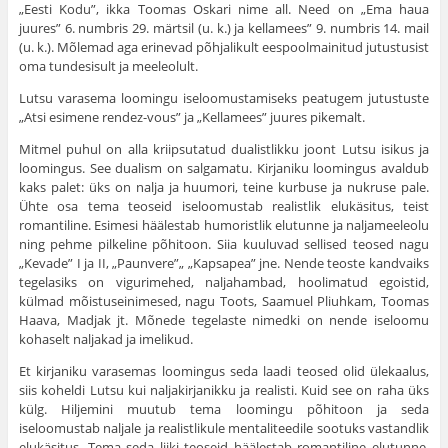
„Eesti Kodu”, ikka Toomas Oskari nime all. Need on „Ema haua
juures” 6. numbris 29. märtsil (u. k.) ja kellamees” 9. numbris 14. mail
(u. k.). Mõlemad aga erinevad põhjalikult eespoolmainitud jutustusist
oma tundesisult ja meeleolult.
Lutsu varasema loomingu iseloomustamiseks peatugem jutustuste
„Atsi esimene rendez-vous” ja „Kellamees” juures pikemalt.
Mitmel puhul on alla kriipsutatud dualistlikku joont Lutsu isikus ja
loomingus. See dualism on salgamatu. Kirjaniku loomingus avaldub
kaks palet: üks on nalja ja huumori, teine kurbuse ja nukruse pale.
Ühte osa tema teoseid iseloomustab realistlik elukäsitus, teist
romantiline. Esimesi häälestab humoristlik elutunne ja naljameeleolu
ning pehme pilkeline põhitoon. Siia kuuluvad sellised teosed nagu
„Kevade” I ja II, „Paunvere”„ „Kapsapea” jne. Nende teoste kandvaiks
tegelasiks on vigurimehed, naljahambad, hoolimatud egoistid,
külmad mõistuseinimesed, nagu Toots, Saamuel Pliuhkam, Toomas
Haava, Madjak jt. Mõnede tegelaste nimedki on nende iseloomu
kohaselt naljakad ja imelikud.
Et kirjaniku varasemas loomingus seda laadi teosed olid ülekaalus,
siis koheldi Lutsu kui naljakirjanikku ja realisti. Kuid see on raha üks
külg. Hiljemini muutub tema loomingu põhitoon ja seda
iseloomustab naljale ja realistlikule mentaliteedile sootuks vastandlik
elukäsitus. Tema seda liiki teoseid häälestab romantiline elutunne,