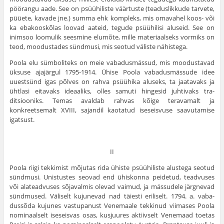
pöörangu aade. See on psüühiliste väärtuste (teaduslikkude tarvete,
püüete, kavade jne.) summa ehk kompleks, mis omavahel koos- või
ka ebakooskõlas loovad aateid, tegude psüühilisi aluseid. See on
inimsoo loomulik seesmine elumõte, mille materiaalseks vormiks on
teod, moodustades sündmusi, mis seotud väliste nähistega.
Poola elu sümboliteks on meie vabadusmäs­sud, mis moodustavad
üksuse ajajärgul 1795-1914. Ühise Poola vabadusmässude idee
uuestsünd igas põl­ves on rahva psüühika aluseks, ta jaatavaks ja
ühtlasi eitavaks ideaaliks, olles samuti hingesid juhtivaks tra­
ditsiooniks. Temas avaldab rahvas kõige teravamalt ja
konkreetsemalt XVIII, sajandil kaotatud iseseisvuse saa­vutamise
igatsust.
II
Poola riigi tekkimist mõjutas rida ühiste psüühiliste alustega seotud
sündmusi. Unistustes seovad end ühiskonna peidetud, teadvuses
või alateadvuses sõjaval­mis olevad vaimud, ja mässudele järgnevad
sündmused. Väliselt kujunevad nad täiesti eriliselt. 1794. a. vaba­
dussõda kujunes vastupanust Venemaale tekkinud vii­mases Poola
nominaalselt iseseisvas osas, kusjuures ak­tiivselt Venemaad toetas