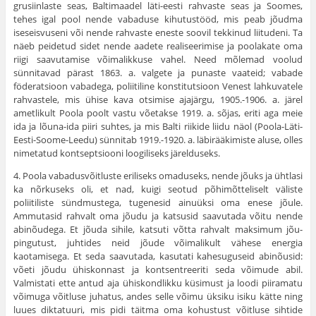
grusiinlaste seas, Baltimaadel läti-eesti rahvaste seas ja Soomes,
tehes igal pool nende vabaduse kihutustööd, mis peab jõudma
iseseisvuseni või nende rahvaste eneste soovil tekkinud liitudeni. Ta
näeb peidetud sidet nende aadete realiseerimise ja poolakate oma
riigi saavutamise võimalikkuse vahel. Need mõle­mad voolud
sünnitavad pärast 1863. a. valgete ja punaste vaateid; vabade
föderatsioon vabadega, poliitiline kons­titutsioon Venest lahkuvatele
rahvastele, mis ühise kava otsimise ajajärgu, 1905.-1906. a. järel
ametlikult Poola poolt vastu võetakse 1919. a. sõjas, eriti aga meie
ida ja lõuna-ida piiri suhtes, ja mis Balti riikide liidu näol (Poola-Läti-
Eesti-Soome-Leedu) sünnitab 1919.-1920. a. läbirääkimiste aluse, olles
nimetatud kontseptsiooni loo­giliseks järelduseks.
4. Poola vabadusvõitluste eriliseks omaduseks, nende jõuks ja ühtlasi
ka nõrkuseks oli, et nad, kuigi seotud põhimõtteliselt väliste
poliitiliste sündmustega, tugenesid ainuüksi oma enese jõule.
Ammutasid rahvalt oma jõudu ja katsusid saavutada võitu nende
abinõudega. Et jõuda sihile, katsuti võtta rahvalt maksimum jõu­
pingutust, juhtides neid jõude võimalikult vähese ener­gia
kaotamisega. Et seda saavutada, kasutati kahesugu­seid abinõusid:
võeti jõudu ühiskonnast ja kontsentreeriti seda võimude abil.
Valmistati ette antud aja ühis­kondlikku küsimust ja loodi piiramatu
võimuga võitluse juhatus, andes selle võimu üksiku isiku kätte ning
luues diktatuuri, mis pidi täitma oma kohustust võitluse sih­tide