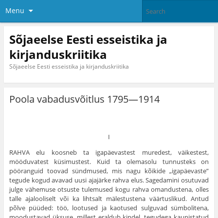
Menu
Sõjaeelse Eesti esseistika ja
kirjanduskriitika
Sõjaeelse Eesti esseistika ja kirjanduskriitika
Poola vabadusvõitlus 1795—1914
I
RAHVA elu koosneb ta igapäevastest muredest, väi­kestest,
mööduvatest küsimustest. Kuid ta olemasolu tunnusteks on
pööranguid toovad sündmused, mis nagu kõikide „igapäevaste”
tegude kogud avavad uusi ajajärke rahva elus. Sagedamini osutuvad
julge vähemuse otsuste tulemused kogu rahva omandustena, olles
talle ajalooli­selt või ka lihtsalt mälestustena väärtuslikud. Antud
põlve püüded: töö, lootused ja kaotused sulguvad süm­bolitena,
moodustavad üksuse, millest eraldub kindel, tegudega kaunistatud