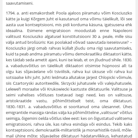
saavutamiseni.
1794. a. anti esmakordselt Poola ajaloos piiramatu võim Kosciuszko
kätte ja kuigi Kõrgem Juht ei kasu­tanud oma võimu täielikult, lõi see
aasta uue kontsept­siooni, mis pidi korduma käsuna, igatsusena ehk
ideaalina. Esimene emigratsioon moodustab enne Napoleoni
valitsust Kosciuszko algatusel konstitutsiooni 30 a. peale, mille sisu
välja antud brošüüris: Kas poolakad võivad saavutada iseseisvuse? –
Kosciuszko järgi omab rahvas küllalt jõudu oma riigi saavutamiseks,
kuid ta peab andma piiramatu võimu demokraatliku diktaatori kätte,
kes täidab seda ametit ajani, kuni ise leiab, et on jõudnud sihile. 1830.
a. vabadusvõitlus on täielikult diktaatori otsi­mise hüpnoosi all: ta
olgu kas sõjaväelane või tsiviilisik, rahva kui üksuse või rahva kui
sotsiaalse kihi juht. Juhti leidmata allutakse järjest Chlopicki võimule,
siis Czartoryski autoriteedile, Skrzycki juhatusele või valejuhatusele,
Lelewel’i moraalse või Krukowiecki kaotuste diktatuurile. Valitsuse ja
seimi vahelises võitluses toe­tavad isegi need, kes on valitsuse,
aristokraatide vastu, põhimõtteliselt teist, oma diktatuuri.
1830.-1831. a. vabadusvõitlus ei sooritanud oma ülesannet. Ühes
emi­grantide massiga rändas välja ka põhimõtteline „valitsuse” võitlus
seimiga, õigemini öelda võitlus idee eest: kes on õigustatud valitsema
emigratsiooni, rahva üle, kas rahva esindaja või esindus. Tekib kaks
kontseptsiooni, demokraatlik-militaristlik ja monarhistlik-tsiviil, mõle­
mail ühine mõte: sõjaväelise diktatuuri hädatarvilikkus, kehastatud