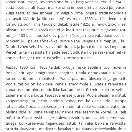
vabaduspüüetega, arvates sinna hulka isegi venelasi endid. 1794. a.
sõda peeti ainult tsaarinna, kui oma impeeriumi valitseva jõu vastu,
kuigi teati, et see impeerium valgub oma loojate traditsioonidele
vastavalt läände ja lõunasse, võites maid. 1830. a. tõi ideede uut
formulatsiooni, mis tekkisid dekabristide 1825. a. revo­lutsiooni eel
olevatel ühistel läbirääkimistel ja lootustel tekkinud sügavama usu
põhjal. 1831. a. lippudel olev pealkiri Teie ja meie vabaduse eest oli
rohkem kui pal­jas sõnakõlks: surve vene vangidele silmapilgul, kui
Dubicz’i väed seisid Varssavi müüride all, ja jumalatee­nistus langenud
Pertel’i ja ta kaaslaste hingede eest võit­luste kõige raskemal hetkel
annavad selget tunnistust selle liikumise sihtidest.
Aastad 1830 kuni 1863 täidab pikk ja raske aate­line töö mõlemis
Poola, eriti aga emigrantide laagrites. Poola demokraatia 1830. a.
formuleerib oma manifestis Poola peamist ülesannet järgmiselt:
Poola misjon on kõikidele Vene ülemvõimule alluvatele rahvastele
vaba­duse andmine, nende ikke kaotamine ja tõstmine kultuuri sellise
tasemeni, mida lootis teostada enese juures. Poola ülesanne ulatub
kaugemalegi, ta peab andma vabaduse kõikidele Ida-Euroopa
rahvastele: Poola iseseisvuse ja nende rahvaste vabaduse vahel on
oluline side ja ühine tänapäev nende realiseerimise korral. Selliselt
mõistab Czartoryski laager tuleva revolutsiooni aadet: demokraa­
tidega konkureerivas tegevuses astub ta välja balkani rahvaste,
Austria slaavlaste, madjarite, kasakate, Kau­kaasia mäeelanikkude ja