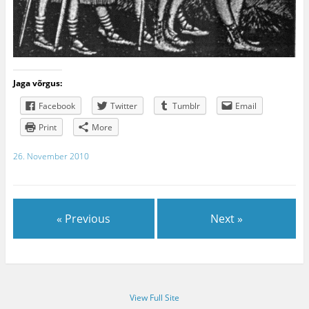
Jaga võrgus:
Facebook
Twitter
Tumblr
Email
Print
More
26. November 2010
« Previous
Next »
View Full Site