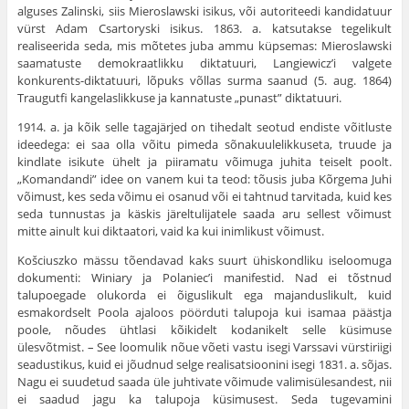
alguses Zalinski, siis Mieroslawski isikus, või autoriteedi kandidatuur
vürst Adam Csartoryski isikus. 1863. a. katsutakse tegelikult
realiseerida seda, mis mõtetes juba ammu küpsemas: Mieroslawski
saamatuste demokraatlikku diktatuuri, Langiewicz’i valgete
konkurents-diktatuuri, lõpuks võllas surma saanud (5. aug. 1864)
Traugutfi kangelaslikkuse ja kannatuste „punast” diktatuuri.
1914. a. ja kõik selle tagajärjed on tihedalt seotud endiste võitluste
ideedega: ei saa olla võitu pimeda sõnakuulelikkuseta, truude ja
kindlate isikute ühelt ja piira­matu võimuga juhita teiselt poolt.
„Komandandi” idee on vanem kui ta teod: tõusis juba Kõrgema Juhi
võimust, kes seda võimu ei osanud või ei tahtnud tarvitada, kuid kes
seda tunnustas ja käskis järeltulijatele saada aru sellest võimust
mitte ainult kui diktaatori, vaid ka kui inimlikust võimust.
Košciuszko mässu tõendavad kaks suurt ühiskond­liku iseloomuga
dokumenti: Winiary ja Polaniec’i mani­festid. Nad ei tõstnud
talupoegade olukorda ei õigus­likult ega majanduslikult, kuid
esmakordselt Poola aja­loos pöörduti talupoja kui isamaa päästja
poole, nõudes ühtlasi kõikidelt kodanikelt selle küsimuse
ülesvõtmist. – See loomulik nõue võeti vastu isegi Varssavi vürsti­riigi
seadustikus, kuid ei jõudnud selge realisatsioonini isegi 1831. a. sõjas.
Nagu ei suudetud saada üle juhti­vate võimude valimisülesandest, nii
ei saadud jagu ka talupoja küsimusest. Seda tugevamini