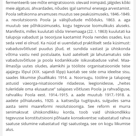
fermenteerib see mõte emigratsioonis olevaid inimpäid, jälgides kõiki
meie algatusi, ähvardades, nõudes igal sammul enesega arves­tamist.
Poola seltskonna arvamuses muutus see peaküsi­museks, 1846.-1849.
a. revolutsioonis Poola ja välisjõudude mõõduks, 1863. a. aga
muutub see põhiküsimu­seks, kogu tegevuse loomulikuks aluseks.
Manifestis, milles kuulutati sõda Venemaaga (22. I. 1863) kuulutati ka
talupoja vabadust ja teoorjuse kaotamist Poola nendes osades, kus
seda veel ei olnud. Ka nüüd ei uuendatud praktiliselt seda küsimust:
vabadusvõitlusel puudus jõud, et sundida vastast ja ühiskonda
võtma vastu neid postu­laate, kuid aateliselt jäi lahutamatuks side
vabadusvõit­luse ja poola kodanikkude isikuvabaduse vahel. Maa­
ilmasõja uutes oludes, alamkihi ja tööliste organisatsi­oonide teise
ajajärgu lõpul (XIX. sajandi lõpp) kaotab see side oma ideelise sisu,
saades liikumise jõuallikaks 1914. a. Noorsugu, tööline ja talupoeg
astusid väeorga-nisatsioonide ridadesse, leegionidesse, „heites
tuleriidale oma elusaatuse” salajases võitluses Poola ja rahvaõiguse,
rahvaliku Poola eest. 1914.-1915. a. aade muutub 1917.-1918. a.
aadete põhialuseks, 1920. a. kaitsesõja tugitipuks, sulgudes sama
aasta seimi maareformi resolutsiooniga. See reform ei murra
senimaksvat ühiskond­likku korda, toob vaid ühiskondlikku
tegevusse konsti­tutsiooni põhiaate konsekventse: vabastatud rahva
saa­tuse sidumine vabastatud riigi saatustega, see on kogu liikumise
alus.