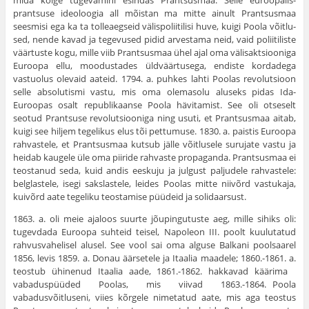
mida kõige tugevamini esindas Prantsusmaa. Selle euroopalis-
prantsuse ideoloogia all mõistan ma mitte ainult Prantsusmaa
seesmisi ega ka ta tolleaegseid välispoliitilisi huve, kuigi Poola võitlu­
sed, nende kavad ja tegevused pidid arvestama neid, vaid poliitiliste
väärtuste kogu, mille viib Prantsusmaa ühel ajal oma välisaktsiooniga
Euroopa ellu, moodustades üld­väärtusega, endiste kordadega
vastuolus olevaid aateid. 1794. a. puhkes lahti Poolas revolutsioon
selle absolu­tismi vastu, mis oma olemasolu aluseks pidas Ida-
Euroopas osalt republikaanse Poola hävitamist. See oli otse­selt
seotud Prantsuse revolutsiooniga ning usuti, et Prantsusmaa aitab,
kuigi see hiljem tegelikus elus tõi pettumuse. 1830. a. paistis Euroopa
rahvastele, et Prant­susmaa kutsub jälle võitlusele surujate vastu ja
heidab kaugele üle oma piiride rahvaste propaganda. Prantsus­maa ei
teostanud seda, kuid andis eeskuju ja julgust paljudele rahvastele:
belglastele, isegi sakslastele, leides Poolas mitte niivõrd vastukaja,
kuivõrd aate tegeliku teos­tamise püüdeid ja solidaarsust.
1863. a. oli meie ajaloos suurte jõupingutuste aeg, mille sihiks oli:
tugevdada Euroopa suhteid teisel, Na­poleon III. poolt kuulutatud
rahvusvahelisel alusel. See vool sai oma alguse Balkani poolsaarel
1856, levis 1859. a. Donau äärsetele ja Itaalia maadele; 1860.-1861. a.
teostub ühinenud Itaalia aade, 1861.-1862. hakkavad kää­rima
vabaduspüüded Poolas, mis viivad 1863.-1864. Poola
vabadusvõitluseni, viies kõrgele nimetatud aate, mis aga teostus