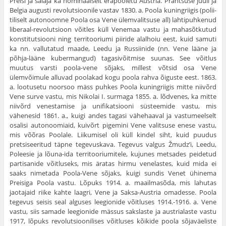
Preisi ja salaja ka nominaalselt erapooletu Austria. Prantsuse juuli ja
Belgia augusti revolutsioonile vastav 1830. a. Poola kuningriigis (polii­
tiliselt autonoomne Poola osa Vene ülemvalitsuse all) lahtipuhkenud
liberaal-revolutsioon võitles küll Venemaa vastu ja mahasõtkutud
konstitutsiooni ning territooriumi piiride alalhoiu eest, kuid samuti
ka nn. vallutatud maade, Leedu ja Russiinide (nn. Vene lääne ja
põhja-lääne kubermangud) tagasivõitmise suunas. See võitlus
muutus varsti poola-vene sõjaks, millest võtsid osa Vene
ülemvõimule alluvad poolakad kogu poola rahva õiguste eest. 1863.
a. lootusetu noorsoo mäss puhkes Poola ku­ningriigis mitte niivõrd
Vene surve vastu, mis Nikolai I. surmaga 1855. a. lõdvenes, ka mitte
niivõrd venestamise ja unifikatsiooni süsteemide vastu, mis
vähenesid 1861. a., kuigi andes tagasi vähehaaval ja vastumeelselt
osalisi autonoomiaid, kuivõrt pigemini Vene valitsuse enese vastu,
mis võõras Poolale. Liikumisel oli küll kindel siht, kuid puudus
pretsiseeritud täpne tegevuskava. Te­gevus valgus Žmudz’i, Leedu,
Poleesie ja lõuna-ida territooriumitele, kujunes metsades peidetud
partisanide võitluseks, mis äratas hirmu venelastes, kuid mida ei
saaks nimetada Poola-Vene sõjaks, kuigi sundis Venet ühinema
Preisiga Poola vastu. Lõpuks 1914. a. maailmasõda, mis lahutas
jaotajaid riike kahte laagri, Vene ja Saksa-Austria omadesse. Poola
tegevus seisis seal alguses leegionide võitluses 1914.-1916. a. Vene
vastu, siis samade leegionide mässus sakslaste ja austrialaste vastu
1917, lõpuks revolutsioonilises võitluses kõikide poola sõjaväeliste