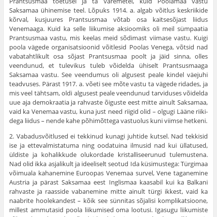
Prantsusmaa toetusel ja ta varemetel, kuid Poolamaa vastu
Saksamaa ühinemise teel. Lõpuks 1914. a. algab võitlus keskriikide
kõrval, kusjuures Prant­susmaa võtab osa kaitsesõjast liidus
Venemaaga. Kuid ka selle liikumise aksioomiks oli meil sümpaatia
Prant­susmaa vastu, mis keelas meid sõdimast viimase vastu. Kuigi
poola vägede organisatsioonid võitlesid Poolas Venega, võtsid nad
vabatahtlikult osa sõjast Prantsus­maa poolt ja jäid sinna, olles
veendunud, et tulevikus tuleb võidelda ühiselt Prantsusmaaga
Saksamaa vastu. See veendumus oli algusest peale kindel väejuhi
tead­vuses. Pärast 1917. a. võeti see mõte vastu ta vägede ridades, ja
mis veel tähtsam, oldi algusest peale veendunud tarviduses võidelda
uue aja demokraatia ja rahvaste õiguste eest mitte ainult Saksamaa,
vaid ka Venemaa vastu, kuna just need riigid olid – olgugi Lääne riiki­
dega liidus – nende kahe põhimõttega vastuolus kuni viimse hetkeni.
2. Vabadusvõitlused ei tekkinud kunagi juhtide kutsel. Nad tekkisid
ise ja ettevalmistatuma ning oodatuina ilmusid nad kui üllatused,
üldiste ja kohalikkude olukordade kristalliseerunud tulemustena.
Nad olid ikka asjalikult ja ideeliselt seotud Ida küsimustega: Türgimaa
võimuala kahanemine Euroopas Venemaa survel, Vene taganemine
Austria ja pärast Saksamaa eest Inglis­maa kaasabil kui ka Balkani
rahvaste ja raasside vabane­mine mitte ainult türgi ikkest, vaid ka
naabrite hoolekandest – kõik see sünnitas sõjalisi komplikatsioone,
millest ammutasid poola liikumised oma lootusi. Iga­sugu liikumiste