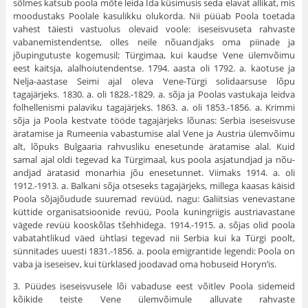
sõlmes katsub poola mõte leida Ida küsimusis seda elavat allikat, mis
moodustaks Poolale kasulikku olukorda. Nii püüab Poola toetada
vahest täiesti vastuolus olevaid voole: iseseisvuseta rahvaste
vabanemistendentse, olles neile nõuandjaks oma piinade ja
jõupingutuste kogemusil; Türgimaa, kui kaudse Vene ülemvõimu
eest kaitsja, alalhoiutendentse. 1794. aasta oli 1792. a. kaotuse ja
Nelja-aastase Seimi ajal oleva Vene-Türgi solidaarsuse lõpu
tagajärjeks. 1830. a. oli 1828.-1829. a. sõja ja Poolas vastukaja leidva
folhellenismi palaviku tagajärjeks. 1863. a. oli 1853.-1856. a. Krimmi
sõja ja Poola kestvate tööde tagajärjeks lõunas: Serbia iseseisvuse
äratamise ja Rumeenia vabastumise alal Vene ja Austria ülemvõimu
alt, lõpuks Bulgaaria rahvusliku enesetunde äratamise alal. Kuid
samal ajal oldi tegevad ka Türgimaal, kus poola asjatundjad ja nõu­
andjad äratasid monarhia jõu enesetunnet. Viimaks 1914. a. oli
1912.-1913. a. Balkani sõja otseseks tagajärjeks, millega kaasas käisid
Poola sõjajõudude suuremad re­vüüd, nagu: Galiitsias venevastane
küttide organisatsioo­nide revüü, Poola kuningriigis austriavastane
vägede revüü kooskõlas tšehhidega. 1914.-1915. a. sõjas olid poola
vabatahtlikud väed ühtlasi tegevad nii Serbia kui ka Türgi poolt,
sünnitades uuesti 1831.-1856. a. poola emigrantide legendi: Poola on
vaba ja iseseisev, kui türklased joodavad oma hobuseid Horyn’is.
3. Püüdes iseseisvusele lõi vabaduse eest võitlev Poola sidemeid
kõikide teiste Vene ülemvõimule allu­vate rahvaste