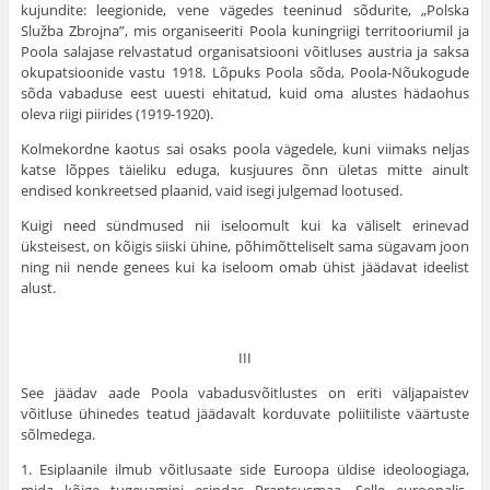
kujundite: leegionide, vene vägedes teeninud sõdurite, „Polska
Služba Zbrojna”, mis orga­niseeriti Poola kuningriigi territooriumil ja
Poola sala­jase relvastatud organisatsiooni võitluses austria ja saksa
okupatsioonide vastu 1918. Lõpuks Poola sõda, Poola-Nõukogude
sõda vabaduse eest uuesti ehitatud, kuid oma alustes hädaohus
oleva riigi piirides (1919-1920).
Kolmekordne kaotus sai osaks poola vägedele, kuni viimaks neljas
katse lõppes täieliku eduga, kusjuures õnn ületas mitte ainult
endised konkreetsed plaanid, vaid isegi julgemad lootused.
Kuigi need sündmused nii iseloomult kui ka väliselt erinevad
üksteisest, on kõigis siiski ühine, põhimõtteliselt sama sügavam joon
ning nii nende genees kui ka ise­loom omab ühist jäädavat ideelist
alust.
III
See jäädav aade Poola vabadusvõitlustes on eriti väljapaistev
võitluse ühinedes teatud jäädavalt kordu­vate poliitiliste väärtuste
sõlmedega.
1. Esiplaanile ilmub võitlusaate side Euroopa üldise ideoloogiaga,