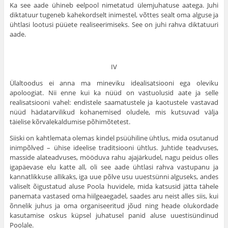
Ka see aade ühineb eelpool nimetatud ülemjuhatuse aatega. Juhi
diktatuur tugeneb kahekordselt inimestel, võttes sealt oma alguse ja
ühtlasi lootusi püüete reali­seerimiseks. See on juhi rahva diktatuuri
aade.
IV
Ülaltoodus ei anna ma mineviku idealisatsiooni ega oleviku
apoloogiat. Nii enne kui ka nüüd on vastuolusid aate ja selle
realisatsiooni vahel: endistele saamatustele ja kaotustele vastavad
nüüd hädatarvilikud kohanemised oludele, mis kutsuvad välja
täielise kõrvalekaldumise põhimõtetest.
Siiski on kahtlemata olemas kindel psüühiline üht­lus, mida osutanud
inimpõlved – ühise ideelise tradit­siooni ühtlus. Juhtide teadvuses,
masside alateadvuses, mööduva rahu ajajärkudel, nagu peidus olles
igapäevase elu katte all, oli see aade ühtlasi rahva vastupanu ja
kannatlikkuse allikaks, iga uue põlve usu uuestsünni algu­seks, andes
väliselt õigustatud aluse Poola huvidele, mida katsusid jätta tähele
panemata vastased oma hiilgeaegadel, saades aru neist alles siis, kui
õnnelik juhus ja oma organiseeritud jõud ning heade olukordade
kasutamise oskus küpsel juhatusel panid aluse uuestisündinud
Poolale.