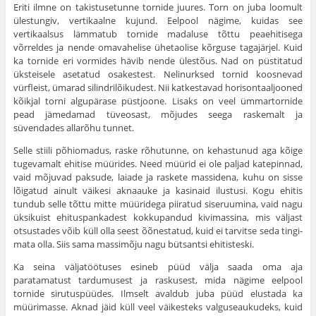
Eriti ilmne on takistusetunne tornide juures. Torn on juba loomult
ülestungiv, vertikaalne kujund. Eelpool nägime, kuidas see
vertikaalsus lämmatub tornide madaluse tõttu peaehitisega
võrreldes ja nende omavahelise ühetaolise kõrguse tagajärjel. Kuid
ka tornide eri vormides hävib nende ülestõus. Nad on püstitatud
üksteisele asetatud osa­kestest. Nelinurksed tornid koosnevad
vürfleist, ümarad silindrilõikudest. Nii katkestavad horisontaaljooned
kõikjal torni algupärase püstjoone. Lisaks on veel ümmartornide
pead jämedamad tüveosast, mõjudes seega raskemalt ja
süvendades allarõhu tunnet.
Selle stiili põhiomadus, raske rõhutunne, on kehastunud aga kõige
tugevamalt ehitise müürides. Need müürid ei ole paljad katepinnad,
vaid mõjuvad paksude, laiade ja raskete massidena, kuhu on sisse
lõigatud ainult väikesi aknaauke ja kasinaid ilustusi. Kogu ehitis
tundub selle tõttu mitte müüridega piiratud siseruumina, vaid nagu
üksikuist ehitus­pankadest kokkupandud kivimassina, mis väljast
otsustades võib küll olla seest õõnestatud, kuid ei tarvitse seda tingi­
mata olla. Siis sama massimõju nagu bütsantsi ehitisteski.
Ka seina väljatöötuses esineb püüd välja saada oma aja
paratamatust tardumusest ja raskusest, mida nägime eelpool
tornide sirutuspüüdes. Ilmselt avaldub juba püüd elustada ka
müürimasse. Aknad jäid küll veel väikesteks valguseaukudeks, kuid