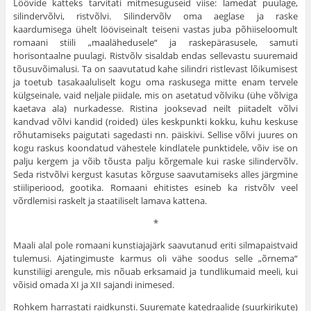
Löövide katteks tarvitati mitmesuguseid viise: lamedat puulage,
silindervõlvi, ristvõlvi. Silindervõlv oma aeglase ja raske
kaardumisega ühelt lööviseinalt teiseni vastas juba põhiiseloomult
romaani stiili „maalähedusele“ ja raskepärasusele, samuti
horisontaalne puulagi. Ristvõlv sisaldab endas sellevastu suuremaid
tõusuvõimalusi. Ta on saavu­tatud kahe silindri ristlevast lõikumisest
ja toetub tasa­kaaluliselt kogu oma raskusega mitte enam tervele
külgseinale, vaid neljale piidale, mis on asetatud võlviku (ühe võlviga
kaetava ala) nurkadesse. Ristina jooksevad neilt piitadelt võlvi
kandvad võlvi kandid (roided) üles keskpunkti kokku, kuhu keskuse
rõhutamiseks paigutati sage­dasti nn. päiskivi. Sellise võlvi juures on
kogu raskus koon­datud vähestele kindlatele punktidele, võiv ise on
palju ker­gem ja võib tõusta palju kõrgemale kui raske silindervõlv.
Seda ristvõlvi kergust kasutas kõrguse saavutamiseks alles järgmine
stiiliperiood, gootika. Romaani ehitistes esineb ka ristvõlv veel
võrdlemisi raskelt ja staatiliselt lamava kat­tena.
*
Maali alal pole romaani kunstiajajärk saavu­tanud eriti silmapaistvaid
tulemusi. Ajatingimuste karmus oli vähe soodus selle „õrnema“
kunstiliigi arengule, mis nõuab erksamaid ja tundlikumaid meeli, kui
võisid omada XI ja XII sajandi inimesed.
Rohkem harrastati raidkunsti. Suuremate kated­raalide (suurkirikute)