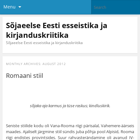
Menu
Sõjaeelse Eesti esseistika ja
kirjanduskriitika
Sõjaeelse Eesti esseistika ja kirjanduskriitika
MONTHLY ARCHIVES:
AUGUST 2012
Romaani stiil
sõjaka aja karmus ja tüse raskus; kindluskirik.
Seniste stiilide kodu oli Vana-Rooma riigi pärisalal, Vahemere-äärseis
maades. Ajaliselt järgmine stiil sündis juba põhja pool Alpisid, Rooma
riigi endistes provintsides. Suur rahvasterändamine oli avanud IV-