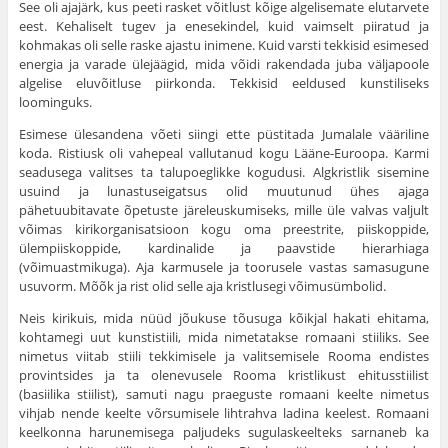
See oli ajajärk, kus peeti rasket võitlust kõige algelisemate elutarvete
eest. Kehaliselt tugev ja enesekindel, kuid vaimselt piiratud ja
kohmakas oli selle raske ajastu inimene. Kuid varsti tekkisid esi­mesed
energia ja varade ülejäägid, mida võidi raken­dada juba väljapoole
algelise eluvõitluse piirkonda. Tekkisid eeldused kunstiliseks
loominguks.
Esimese ülesandena võeti siingi ette püstitada Jumalale vääriline
koda. Ristiusk oli vahepeal vallu­tanud kogu Lääne-Euroopa. Karmi
seadusega valit­ses ta talupoeglikke kogudusi. Algkristlik sisemine
usuind ja lunastuseigatsus olid muutunud ühes ajaga
pähetuubitavate õpetuste järeleuskumiseks, mille üle valvas valjult
võimas kirikorganisatsioon kogu oma preestrite, piiskoppide,
ülempiiskoppide, kardinalide ja paavstide hierarhiaga
(võimuastmikuga). Aja karmusele ja toorusele vastas samasugune
usuvorm. Mõõk ja rist olid selle aja kristlusegi võimusümbolid.
Neis kirikuis, mida nüüd jõukuse tõusuga kõikjal hakati ehitama,
kohtamegi uut kunstistiili, mida nimetatakse romaani stiiliks. See
nimetus viitab stiili tekkimisele ja valitsemisele Rooma endis­tes
provintsides ja ta olenevusele Rooma kristlikust ehitusstiilist
(basiilika stiilist), samuti nagu praeguste romaani keelte nimetus
vihjab nende keelte võrsumi­sele lihtrahva ladina keelest. Romaani
keelkonna harunemisega paljudeks sugulaskeelteks sarnaneb ka