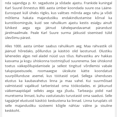
nda sajandiga p. Kr. segaduste ja sõdade ajastu. Frankide kuningal
Karl Suurel õnnestus 800. aasta ümber koondada suure osa Lääne-
Euroopast küll üheks riigiks, kus valitses mõnda aega rahu ja võidi
mõtlema hakata majandusliku endakindlustamise kõr­val ka
kunstiloomingule, kuid see rahulikum ajastu kestis esialgu ainult
lühikest aega ega jätnud tähele­pandavamat pärandust
järelmaailmale. Peale Karl Suure surma jätkusid sisemised tülid
ülevõimu pärast.
Alles 1000. aasta ümber saabus rahulikum aeg. Maa rahvastik oli
jäänud hõredaks, põllundus ja käsi­töö olid laostunud. Olustiku
lahenedes algas neil ala­del nüüd uus tõus. Rahvastiku arv hakkas
kasvama ja kogu ühiskonna tootmisjõud suurenema. See ühis­kond
toetus väikepõllupidamisele ja sellest tingitud võrdlemisi vabale
talupojaseisusele, roomaaegse üksi­kute kätte koondatud
suurpõllunduse asemel, kus töö­tasid orjad. Sellega ühenduses
elustus ka kaubavahe­tus linna ja maa vahel. Kui suurmõisad
valmistasid vajalikud tarberiistad oma töökodades, ei jätkunud
väikemaapidajail selleks aega ega jõudu. Tarbeasju pidid nad
muretsema linnast, kuhu vastutasuks turus­tasid oma saadusi. Selle
tagajärjel elustusid käsitöö keskustena ka linnad. Linna turuplats oli
selle majan­dusliku süsteemi kõigile nähtav väline ja sisuline
keskkoht.