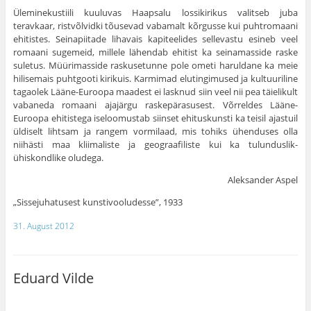
Üleminekustiili kuuluvas Haapsalu lossikirikus valitseb juba
teravkaar, ristvõlvidki tõusevad vabamalt kõrgusse kui puhtromaani
ehitistes. Seinapiitade lihavais kapiteelides sellevastu esineb veel
romaani sugemeid, millele lähendab ehitist ka seinamasside raske
suletus. Müürimasside raskusetunne pole ometi haruldane ka meie
hilisemais puhtgooti kirikuis. Karmimad elutingimused ja kultuuriline
tagaolek Lääne-Euroopa maadest ei lasknud siin veel nii pea täielikult
vabaneda romaani ajajärgu raskepärasusest. Võrreldes Lääne-
Euroopa ehitistega iseloomustab siinset ehituskunsti ka teisil ajastuil
üldiselt lihtsam ja rangem vormilaad, mis tohiks ühenduses olla
niihästi maa kliimaliste ja geograafiliste kui ka tulunduslik-
ühiskondlike oludega.
Aleksander Aspel
„Sissejuhatusest kunstivooludesse”, 1933
31. August 2012
Eduard Vilde