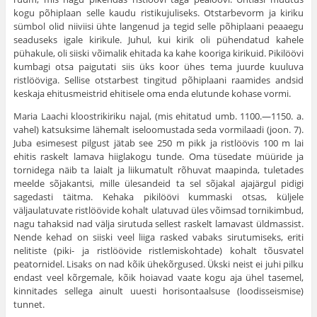
kogu põhiplaan selle kaudu ristikujuliseks. Otstarbevorm ja kiriku
sümbol olid niiviisi ühte langenud ja tegid selle põhiplaani pea­aegu
seaduseks igale kirikule. Juhul, kui kirik oli pühendatud kahele
pühakule, oli siiski võimalik ehi­tada ka kahe kooriga kirikuid. Pikilöövi
kumbagi otsa paigutati siis üks koor ühes tema juurde kuuluva
ristlööviga. Sellise otstarbest tingitud põhiplaani raamides andsid
keskaja ehitusmeistrid ehitisele oma enda elutunde kohase vormi.
Maria Laachi kloostrikiriku najal, (mis ehitatud umb. 1100.—1150. a.
vahel) katsuksime lähe­malt iseloomustada seda vormilaadi (joon. 7).
Juba esime­sest pilgust jätab see 250 m pikk ja ristlöövis 100 m lai
ehitis raskelt lamava hiiglakogu tunde. Oma tüsedate müü­ride ja
tornidega näib ta laialt ja liikumatult rõhuvat maa­pinda, tuletades
meelde sõjakantsi, mille ülesandeid ta sel sõjakal ajajärgul pidigi
sagedasti täitma. Kehaka pikilöövi kummaski otsas, küljele
väljaulatuvate ristlöövide kohalt ulatuvad üles võimsad tornikimbud,
nagu tahaksid nad välja sirutuda sellest raskelt lamavast üldmassist.
Nende kehad on siiski veel liiga rasked vabaks sirutumiseks, eriti
nelitiste (piki- ja ristlöövide ristlemiskohtade) kohalt tõusvatel
peatornidel. Lisaks on nad kõik ühekõrgused. Ükski neist ei juhi pilku
endast veel kõrgemale, kõik hoiavad vaate kogu aja ühel tasemel,
kinnitades sellega ainult uuesti horison­taalsuse (loodisseismise)
tunnet.