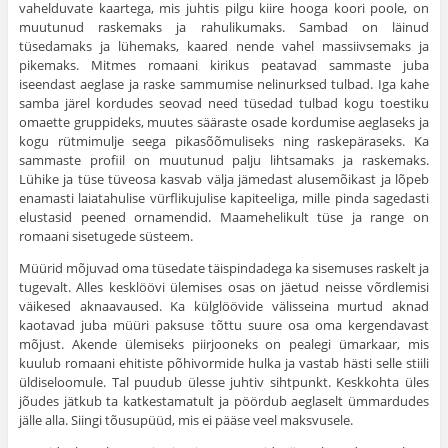
vaheldu­vate kaartega, mis juhtis pilgu kiire hooga koori poole, on
muutunud raskemaks ja rahulikumaks. Sam­bad on läinud
tüsedamaks ja lühemaks, kaared nende vahel massiivsemaks ja
pikemaks. Mitmes romaani kirikus peatavad sammaste juba
iseendast aeglase ja raske sammumise nelinurksed tulbad. Iga kahe
samba järel kordudes seovad need tüsedad tulbad kogu toes­tiku
omaette gruppideks, muutes sääraste osade kor­dumise aeglaseks ja
kogu rütmimulje seega pikasõõmuliseks ning raskepäraseks. Ka
sammaste profiil on muutunud palju lihtsamaks ja raskemaks.
Lühike ja tüse tüveosa kasvab välja jämedast alusemõikast ja lõpeb
enamasti laiatahulise vürflikujulise kapiteeliga, mille pinda sagedasti
elustasid peened ornamendid. Maamehelikult tüse ja range on
romaani sisetugede süsteem.
Müürid mõjuvad oma tüsedate täispindadega ka sisemu­ses raskelt ja
tugevalt. Alles kesklöövi ülemises osas on jäetud neisse võrdlemisi
väikesed aknaavaused. Ka külg­löövide välisseina murtud aknad
kaotavad juba müüri paksuse tõttu suure osa oma kergendavast
mõjust. Akende üle­miseks piirjooneks on pealegi ümarkaar, mis
kuulub romaani ehitiste põhivormide hulka ja vastab hästi selle stiili
üldiseloomule. Tal puudub ülesse juhtiv sihtpunkt. Keskkohta üles
jõudes jätkub ta katkestamatult ja pöördub aeglaselt ümmardudes
jälle alla. Siingi tõusupüüd, mis ei pääse veel maksvusele.