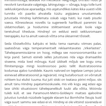
inimsöömistega, laiskade või metsikute neegritega, ohtrasti nuuti ja
revolvrit tarvitavate valgetega, lahingutega — sõnaga, kogu tolle tunt
seikluskirjanduse aparaadiga, mis asjatundlikes kätes ikka uuesti võib
tunniks või paariks ahvatella tüütu argipäeva unustamisele.
Jutustada Hindrey kahtlemata oskab väga hästi, kui näeb pisutki
vaeva. Kõnesolevas novellis ta sugereerib harilikust paremini ka
üldatmosfääri, ja hoidumine stiilitsemisest annab loole väga
teretulnud tiheduse. Hindreyl on eeldusi eesti seiklusromaani
teerajajaks, kui ta ainult vaevub võtta oma ülesannet tõsiselt.
Seda tõsiseltvõttu kahjuks ei leidu tema raamatu viimses palas,
saatesõnas väga temperamentselt reklaamitavates „Vikerlastes”.
Tähelepanemisväärne on hoog, millega see noorsooromantika on
kirja pand. Samuti esineb selles jutustuses rida väga dramaatilisi
stseene, mida loed mõnuga. Kuid üldiselt mõjub see kogu oma
filmitempoga mingi koolinoorsoo jaoks tellit illustratsioonina
kodumaa ajaloo tundidele. Kaunis naiivsed on tegelase Lempo jutus
esinevad alliteratsioonid ja regivärsid, ning butafoorsust on võrratult
rohkem kui elulist tuuma. Kui jutt siiski on teatava piirini mõjuv, siis
ainult tänu Hindrey pajatamisoskusele, mis viib kogu aeg edasi ega
lase ühtki situatsiooni tähelepanelikult luubi alla võtta. Möönda
tuleb küll, et see Paramount-Metro-Goldwyni maitses ajalooline
jutustus tundub nüüdsele lugejale elavam kui Bornhöhe
Tasuja,
kuid
väga suurt sammu see edasi ei vii. Hindrey ei ole viitsind süveneda ei