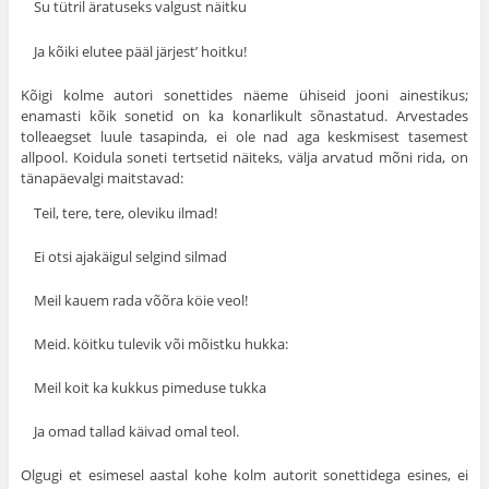
Su tütril äratuseks valgust näitku
Ja kõiki elutee pääl järjest’ hoitku!
Kõigi kolme autori sonettides näeme ühiseid jooni ainestikus;
enamasti kõik sonetid on ka konarlikult sõnastatud. Arvestades
tolleaegset luule tasapinda, ei ole nad aga keskmisest tasemest
allpool. Koidula soneti tertsetid näiteks, välja arvatud mõni rida, on
tänapäevalgi maitstavad:
Teil, tere, tere, oleviku ilmad!
Ei otsi ajakäigul selgind silmad
Meil kauem rada võõra köie veol!
Meid. köitku tulevik või mõistku hukka:
Meil koit ka kukkus pimeduse tukka
Ja omad tallad käivad omal teol.
Olgugi et esimesel aastal kohe kolm autorit sonettidega esines, ei