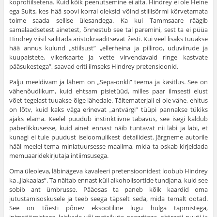
koprofiilsetena. Kuid kõik peenutsemine ei aita. Hindrey ei ole Heine
ega Suits, kes hää soovi korral oleksid võind stiilisõrmi kõrvetamata
toime saada sellise ülesandega. Ka kui Tammsaare räägib
samalaadsetest ainetest, õnnestub see tal paremini, sest ta ei püüa
Hindrey viisil säilitada aristokraaditsevat žesti. Kui veel lisaks tuuakse
hää annus kulund „stiilsust” „ellerheina ja pilliroo, uduviirude ja
kuupaistete, vikerkaarte ja vette virvendavaid ringe kastvate
pääsukestega”, saavad eriti ilmseks Hindrey pretensioonid.
Palju meeldivam ja lähem on „Sepa-onkli” teema ja käsitlus. See on
vähenõudlikum, kuid ehtsam pisietüüd, milles paar ilmsesti elust
võet tegelast tuuakse õige lähedale. Täitematerjali ei ole vähe, ehitus
on lõtv, kuid kaks väga erinevat „antvärgi” tüüpi pannakse tükiks
ajaks elama. Keelel puudub instinktiivne tabavus, see isegi kaldub
paberlikkusesse, kuid ainet ennast näib tuntavat nii läbi ja läbi, et
kunagi ei tule puudust iseloomulikest detailidest. Järgneme autorile
hääl meelel tema miniatuursesse maailma, mida ta oskab kirjeldada
memuaaridekirjutaja intiimsusega.
Oma üleoleva, läbinägeva kavaleeri pretensioonidest loobub Hindrey
ka „Jiakaalas”. Ta näitab ennast küll alkoholisortide tundjana, kuid see
sobib ant ümbrusse. Pääosas ta paneb kõik kaardid oma
jutustamisoskusele ja teeb seega täpselt seda, mida temalt ootad.
See on tõesti põnev eksootiline lugu hulga tapmistega,