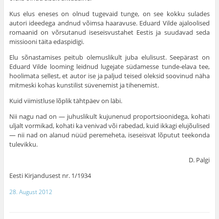
Kus elus eneses on olnud tugevaid tunge, on see kokku sulades
autori ideedega andnud võimsa haaravuse. Eduard Vilde ajaloolised
romaanid on võrsutanud iseseisvustahet Eestis ja suudavad seda
missiooni täita edaspidigi.
Elu sõnastamises peitub olemuslikult juba elulisust. Seepärast on
Eduard Vilde looming leidnud lugejate südamesse tunde-elava tee,
hoolimata sellest, et autor ise ja paljud teised oleksid soovinud näha
mitmeski kohas kunstilist süvenemist ja tihenemist.
Kuid viimistluse lõplik tähtpäev on läbi.
Nii nagu nad on — juhuslikult kujunenud proportsioonidega, kohati
uljalt vormikad, kohati ka venivad või rabedad, kuid ikkagi elujõulised
— nii nad on alanud nüüd peremeheta, iseseisvat lõputut teekonda
tulevikku.
D. Palgi
Eesti Kirjandusest nr. 1/1934
28. August 2012