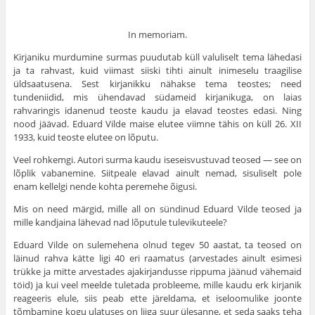
In memoriam.
Kirjaniku murdumine surmas puudutab küll valuliselt tema lähedasi
ja ta rahvast, kuid viimast siiski tihti ainult inimeselu traagilise
üldsaatusena. Sest kirjanikku nähakse tema teostes; need
tundeniidid, mis ühendavad südameid kirjanikuga, on laias
rahvaringis idanenud teoste kaudu ja elavad teostes edasi. Ning
nood jäävad. Eduard Vilde maise elutee viimne tähis on küll 26. XII
1933, kuid teoste elutee on lõputu.
Veel rohkemgi. Autori surma kaudu iseseisvustuvad teosed — see on
lõplik vabanemine. Siitpeale elavad ainult nemad, sisuliselt pole
enam kellelgi nende kohta peremehe õigusi.
Mis on need märgid, mille all on sündinud Eduard Vilde teosed ja
mille kandjaina lähevad nad lõputule tulevikuteele?
Eduard Vilde on sulemehena olnud tegev 50 aastat, ta teosed on
läinud rahva kätte ligi 40 eri raamatus (arvestades ainult esimesi
trükke ja mitte arvestades ajakirjandusse rippuma jäänud vähemaid
töid) ja kui veel meelde tuletada probleeme, mille kaudu erk kirjanik
reageeris elule, siis peab ette järeldama, et iseloomulike joonte
tõmbamine kogu ulatuses on liiga suur ülesanne, et seda saaks teha