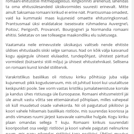
romaani ehitusstiili mitmepalgelisus. Ringkonniti arenenud, lahendas
ta oma ehitusülesandeid üksikvormides suuresti erinevalt. Mitte
ainult Saksamaa romaani kirikud ei erine näit. Prantsusmaa omadest,
vaid ka kummaski maas kujunesid omaette ehitusringkonnad.
Prantsusmaal üksi eraldatakse iseseisvate rühmadena Auvergne’i,
Poitou’, Perigord’i, Provance’i, Bourgogne’i ja Normandia romaani
ehitisi. Sele­tatav on see tolleaegse maakondliku elu suletusega.
Vaatamata neile erinevustele üksikasjus valitseb nende ehitiste
üldises ehituslaadis siiski selge sarna­sus. Nad on kõik välja kasvanud
kogu ajajärgule ühisest elulaadist, tundepõhjast, ühistest päritud
vor­midest (bütsantsi stiili mõju) ja ühisest ehitustehni­kast. Sellisena
on romaani kunst kindel stiilitervik.
Varakristlikus basiilikas oli ristiusu kiriku põhi­tüüp juba välja
kujunenud: pikk koguduseruum, mis oli juhitud koori kui usutalituse
keskpunkti poole. See vorm vastas kristliku jumalateenistuse korrale
ja kandus ühes ristiusuga üle Euroopasse. Romaani ehitusmeistril jäi
üle ainult vastu võtta see ettemää­ratud põhiplaan, milles vahepeal
oli küll muudetud osade vahekorda. Nii oli paigutatud pikilöövi ja
koori vahele hilisemais basiilikais ristlööv, mis suurendas kooriosa ja
andis viimases ruumi järjest kasvavale vaimulike hulgale. Kogu kiriku
plaan omandas sellega T kuju. Romaani kirikuis suurendati
kooripoolset osa veelgi: ristlöövi ja koori vahele paigutati nelinurkne
ruum, mis nagu pikendas ristlöövi taga pealöövi. Ühtlasi muutus