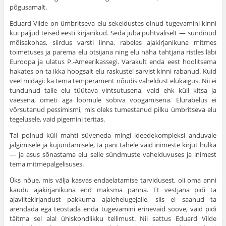
põgusamalt.
Eduard Vilde on ümbritseva elu sekeldustes olnud tugevamini kinni
kui paljud teised eesti kirjanikud. Seda juba puhtväliselt — sündinud
mõisakohas, siirdus varsti linna, rabeles ajakirjanikuna mitmes
toimetuses ja parema elu otsijana ning elu näha tahtjana ristles läbi
Euroopa ja ulatus P.-Ameerikassegi. Varakult enda eest hoolitsema
hakates on ta ikka hoogsalt elu raskustel sarvist kinni rabanud. Kuid
veel midagi: ka tema temperament nõudis vaheldust elukäigus. Nii ei
tundunud talle elu tüütava vintsutusena, vaid ehk küll kitsa ja
vaesena, ometi aga loomule sobiva voogamisena. Elurabelus ei
võrsutanud pessimismi, mis oleks tumestanud pilku ümbritseva elu
tegelusele, vaid pigemini teritas.
Tal polnud küll mahti süveneda mingi ideedekompleksi anduvale
jälgimisele ja kujundamisele, ta pani tähele vaid inimeste kirjut hulka
— ja asus sõnastama elu selle sündmuste vahelduvuses ja inimest
tema mitmepalgelisuses.
Üks nõue, mis välja kasvas endaelatamise tarvidusest, oli oma anni
kaudu ajakirjanikuna end maksma panna. Et vestjana pidi ta
ajaviitekirjandust pakkuma ajalehelugejaile, siis ei saanud ta
arendada ega teostada enda tugevamini erinevaid soove, vaid pidi
täitma sel alal ühiskondlikku tellimust. Nii sattus Eduard Vilde