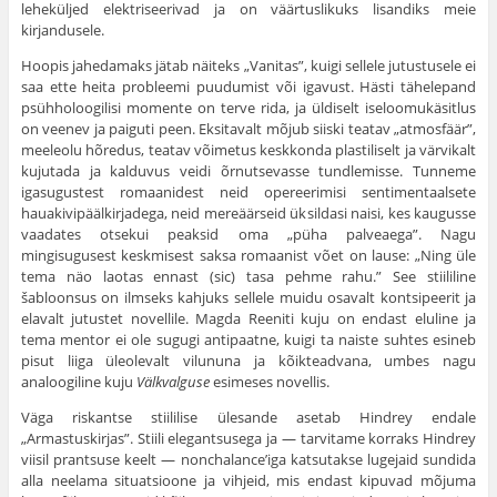
leheküljed elektriseerivad ja on väärtuslikuks lisandiks meie
kirjandusele.
Hoopis jahedamaks jätab näiteks „Vanitas”, kuigi sellele jutustusele ei
saa ette heita probleemi puudumist või igavust. Hästi tähelepand
psühholoogilisi momente on terve rida, ja üldiselt iseloomukäsitlus
on veenev ja paiguti peen. Eksitavalt mõjub siiski teatav „atmosfäär”,
meeleolu hõredus, teatav võimetus keskkonda plastiliselt ja värvikalt
kujutada ja kalduvus veidi õrnutsevasse tundlemisse. Tunneme
igasugustest romaanidest neid opereerimisi sentimentaalsete
hauakivipäälkirjadega, neid mereäärseid üksildasi naisi, kes kaugusse
vaadates otsekui peaksid oma „püha palveaega”. Nagu
mingisugusest keskmisest saksa romaanist võet on lause: „Ning üle
tema näo laotas ennast (sic) tasa pehme rahu.” See stiililine
šabloonsus on ilmseks kahjuks sellele muidu osavalt kontsipeerit ja
elavalt jutustet novellile. Magda Reeniti kuju on endast eluline ja
tema mentor ei ole sugugi antipaatne, kuigi ta naiste suhtes esineb
pisut liiga üleolevalt vilununa ja kõikteadvana, umbes nagu
analoogiline kuju
Välkvalguse
esimeses novellis.
Väga riskantse stiililise ülesande asetab Hindrey endale
„Armastuskirjas”. Stiili elegantsusega ja — tarvitame korraks Hindrey
viisil prantsuse keelt — nonchalance’iga katsutakse lugejaid sundida
alla neelama situatsioone ja vihjeid, mis endast kipuvad mõjuma