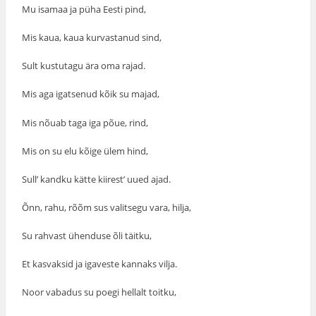
Mu isamaa ja püha Eesti pind,
Mis kaua, kaua kurvastanud sind,
Sult kustutagu ära oma rajad.
Mis aga igatsenud kõik su majad,
Mis nõuab taga iga põue, rind,
Mis on su elu kõige ülem hind,
Sull’ kandku kätte kiirest’ uued ajad.
Õnn, rahu, rõõm sus valitsegu vara, hilja,
Su rahvast ühenduse õli täitku,
Et kasvaksid ja igaveste kannaks vilja.
Noor vabadus su poegi hellalt toitku,