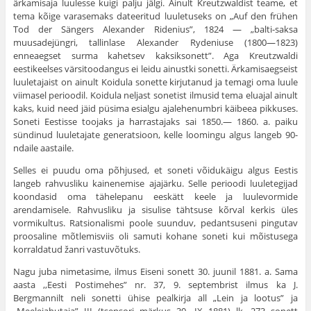
ärkamisaja luulesse kuigi palju jälgi. Ainult Kreutzwaldist teame, et
tema kõige varasemaks dateeritud luuletuseks on „Auf den frühen
Tod der Sängers Alexander Ridenius”, 1824 — „balti-saksa
muusadejüngri, tallinlase Alexander Rydeniuse (1800—1823)
enneaegset surma kahetsev kaksiksonett”. Aga Kreutzwaldi
eestikeelses värsitoodangus ei leidu ainustki sonetti. Ärkamisaegseist
luuletajaist on ainult Koidula sonette kirjutanud ja temagi oma luule
viimasel perioodil. Koidula neljast sonetist ilmusid tema eluajal ainult
kaks, kuid need jäid püsima esialgu ajalehenumbri käibeea pikkuses.
Soneti Eestisse toojaks ja harrastajaks sai 1850.— 1860. a. paiku
sündinud luuletajate generatsioon, kelle loomingu algus langeb 90-
ndaile aastaile.
Selles ei puudu oma põhjused, et soneti võidukäigu algus Eestis
langeb rahvusliku kainenemise ajajärku. Selle perioodi luuletegijad
koondasid oma tähelepanu eeskätt keele ja luulevormide
arendamisele. Rahvusliku ja sisulise tähtsuse kõrval kerkis üles
vormikultus. Ratsionalismi poole suunduv, pedantsuseni pingutav
proosaline mõtlemisviis oli samuti kohane soneti kui mõistusega
korraldatud žanri vastuvõtuks.
Nagu juba nimetasime, ilmus Eiseni sonett 30. juunil 1881. a. Sama
aasta ,,Eesti Postimehes” nr. 37, 9. septembrist ilmus ka J.
Bergmannilt neli sonetti ühise pealkirja all „Lein ja lootus” ja
„Meelejahutaja” III (tsensori märkus 30. IX 1881) lk. 273 sonett