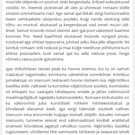
müüride üldpinda on püütud siiski kergendada. Erilised esileulatuvad
vöödid, nn. liseenid, jooksevad alt üles ja ühinevad romaani stiilile
omaste ümmarkaarte näol. Aga samal ajal lõikab siingi horisontaalne
liseen vertikaal­sete ülesjooksu pooleks. Kuigi nende ülestung selle
tõttu on murtud, elustavad ja kergendavad nad ometi müüri üld­
ilmet. Samuti kroonib müüri ülemist äärt igal pool väikes­test kaartest
koosnev friis. Need kaarfriisid elustavad müü­ride süngeid pindu,
tunduvad aga ühtlasi rippuvaina, juhivad pilku ikka jälle allapoole. Nii
kordub romaani stiili raskuse ja maa külge needituse põhitunne kuni
ehitise pisiosadeni, kuid samal ajal ka selle ületuse püüe, hinge
võimetu taeva poole igatsemine.
Igas stiiliühtlases teoses peab ka hoone sise­mus, kui ta on samuti
määratud nägemiseks, kinni­tama välisehitise vormikõnet. Kristlikus
jumalakojas on siseruum teatavasti hoone olulisem osa. Algkrist­likus
basiilika stiilis valitseski ta kunstilise välja­töötuse poolest, koondades
nii ehitajate kui vaatajate tähelepanu endale ja jättes välismüürid
maailmapõlglikult lagedaiks katemassideks. Romaani kirikutüübis on
ka välisvormid juba kunstiliselt rohkem mitme­kesistatud ja
kõnelevad elavamat keelt, aga siingi täiendab sisuliselt valitsev
siseruum oma erivormide hulgaga oluliselt üldpilti. Astudes romaani
sise­ruumi, tunneme seisvat end välismaailmast kindlalt eraldatud
enamasti löövidesse jagatud rahulikus ruu­mis. Algkristliku basiilika
tugisüsteem, võrdlemisi tihe sammastik lühikeste ja seepärast kiirelt