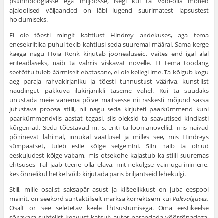
psühholoogiasse ega miljöösse, isegi kui ta võib-olla mõned
ajaloolised väljaanded on läbi lugend suurimatest lapsustest
hoidumiseks.
Ei ole tõesti mingit kahtlust Hindrey andekuses, aga tema
enesekriitika puhul tekib kahtlusi seda suuremal määral. Sama kerge
käega nagu Hoia Ronk kirjutab joonealuseid, väites end igal alal
eriteadlaseks, näib ta valmis viskavat novelle. Et tema toodang
seetõttu tuleb äärmiselt ebatasane, ei ole kellegi ime. Ta kõigub kogu
aeg paraja rahvakirjaniku ja tõesti tunnustust vääriva, kunstilist
naudingut pakkuva ilukirjanikli taseme vahel. Kui ta suudaks
unustada meie vanema põlve maitsesse nii raskesti mõjund saksa
jutustava proosa stiili, nii nagu seda kirjuteti paarkümmend kuni
paarkümmendviis aastat tagasi, siis oleksid ta saavutised kindlasti
kõrgemad. Seda tõestavad m. s. eriti ta loomanovellid, mis näivad
põhinevat lähimal, innukal vaatlusel ja milles see, mis Hindreys
sümpaatset, tuleb esile kõige selgemini. Siin naib ta olnud
eeskujudest kõige vabam, mis otsekohe kajastub ka stiili suuremas
ehtsuses. Tal jääb teene olla elava, mitmekülgse vaimuga inimene,
kes õnnelikul hetkel võib kirjutada päris briljantseid lehekülgi.
Stiil, mille osalist saksapär asust ja klišeelikkust on juba eespool
mainit, on seekord süntaktiliselt märksa korrektsem kui
Välkvalguses.
Osalt on see seletetav keele lihtsustumisega. Oma eestikeelse
sõnavara suhtelist kehvust katsub autor parandada võõrsõnadega,