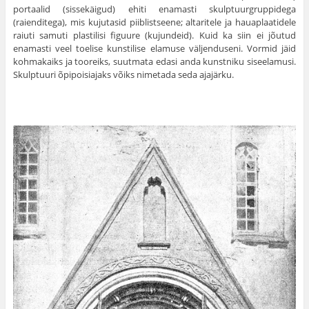
portaalid (sissekäigud) ehiti enamasti skulptuurgruppidega
(raienditega), mis ku­jutasid piiblistseene; altaritele ja hauaplaatidele
raiuti samuti plastilisi figuure (kujundeid). Kuid ka siin ei jõutud
enamasti veel toelise kunstilise elamuse väljen­duseni. Vormid jäid
kohmakaiks ja tooreiks, suut­mata edasi anda kunstniku siseelamusi.
Skulptuuri õpipoisiajaks võiks nimetada seda ajajärku.