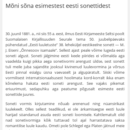
Mõni sõna esimestest eesti sonettidest
30. juunil 1881. a., nii siis 55 a. eest, ilmus Eesti Kirjameeste Seltsi poolt
Suomalaisen Kirjallisuuden Seurale tema 50. juubelipäevaks
pühendatud „Eesti luuletuste” 38. leheküljel eestikeelne sonett — M.
J. Eiseni „Õnnesoov isamaale”. Sellest ajast peale võime lugeda eesti
soneti algust. Soneti jälgimine eesti keele piirides ei võimalda aga
vaadelda kuigi pikka aega sonetivormi arengust üldse, sest sonett
tuli meile juba sajandite jooksul kivinenud luulevormina ja võrsus
Eesti pinnal esialgu üsna vaevaselt ja algupäratult. Siiski võime
vormilisest internatsionaalsusest hoolimata kord-korralt ikka enam
kõnelema hakata eesti soneti arengust. See vajaks pikemat
eriuurimust, sedapuhku aga peatume põgusalt esimeste eesti
sonettide juures.
Soneti vormis kirjutamine nõuab arenenud ning nüansirikast
luulekeelt. Olles sellest teadlikud, ei ole ärkamisaegse eesti luule
harijad söandanud asuda eesti soneti loomisele. Kahtlematult olid
nad sonetivormiga kõik tuttavad tol ajal harrastatava saksa
romantilise luule kaudu. Ometi pole Schlegel ega Platen jätnud meie