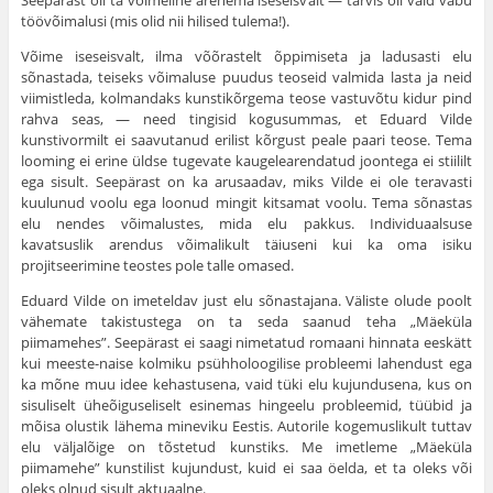
töövõimalusi (mis olid nii hilised tulema!).
Võime iseseisvalt, ilma võõrastelt õppimiseta ja ladusasti elu
sõnastada, teiseks võimaluse puudus teoseid valmida lasta ja neid
viimistleda, kolmandaks kunstikõrgema teose vastuvõtu kidur pind
rahva seas, — need tingisid kogusummas, et Eduard Vilde
kunstivormilt ei saavutanud erilist kõrgust peale paari teose. Tema
looming ei erine üldse tugevate kaugelearendatud joontega ei stiililt
ega sisult. Seepärast on ka arusaadav, miks Vilde ei ole teravasti
kuulunud voolu ega loonud mingit kitsamat voolu. Tema sõnastas
elu nendes võimalustes, mida elu pakkus. Individuaalsuse
kavatsuslik arendus võimalikult täiuseni kui ka oma isiku
projitseerimine teostes pole talle omased.
Eduard Vilde on imeteldav just elu sõnastajana. Väliste olude poolt
vähemate takistustega on ta seda saanud teha „Mäeküla
piimamehes”. Seepärast ei saagi nimetatud romaani hinnata eeskätt
kui meeste-naise kolmiku psühholoogilise probleemi lahendust ega
ka mõne muu idee kehastusena, vaid tüki elu kujundusena, kus on
sisuliselt üheõiguseliselt esinemas hingeelu probleemid, tüübid ja
mõisa olustik lähema mineviku Eestis. Autorile kogemuslikult tuttav
elu väljalõige on tõstetud kunstiks. Me imetleme „Mäeküla
piimamehe” kunstilist kujundust, kuid ei saa öelda, et ta oleks või
oleks olnud sisult aktuaalne.