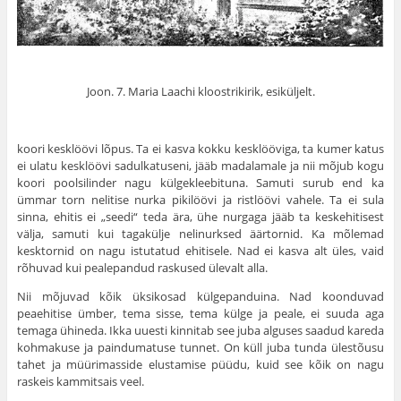
Joon. 7. Maria Laachi kloostrikirik, esiküljelt.
koori kesklöövi lõpus. Ta ei kasva kokku kesk­lööviga, ta kumer katus
ei ulatu kesklöövi sadulkatuseni, jääb madalamale ja nii mõjub kogu
koori poolsilinder nagu külgekleebituna. Samuti surub end ka
ümmar torn nelitise nurka pikilöövi ja ristlöövi vahele. Ta ei sula
sinna, ehitis ei „seedi“ teda ära, ühe nurgaga jääb ta keskehitisest
välja, samuti kui tagakülje nelinurksed äärtornid. Ka mõlemad
kesktornid on nagu istutatud ehitisele. Nad ei kasva alt üles, vaid
rõhuvad kui pealepandud raskused ülevalt alla.
Nii mõjuvad kõik üksikosad külgepanduina. Nad koonduvad
peaehitise ümber, tema sisse, tema külge ja peale, ei suuda aga
temaga ühineda. Ikka uuesti kinnitab see juba alguses saadud kareda
kohmakuse ja paindumatuse tunnet. On küll juba tunda ülestõusu
tahet ja müürimasside elusta­mise püüdu, kuid see kõik on nagu
raskeis kammitsais veel.