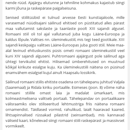
nende rüüd. Ajajärgu elutunne ja tehniline kohmakus kajastub siingi
karmi jõuna ja raskepärase paigalseisuna.
Senised stiilitüübid ei tulnud arvesse Eesti kunsti­ajaloole, mille
varasemad nüüdisajani säilinud ehiti­sed on püstitatud alles pärast
maa vallutamist sakslaste ja taanlaste poolt XIII sajandi algusel.
Romaani stiil oli tol ajal vallutanud juba kogu Lääne-Euroopa ja
kaldus lõpule. Valitses nn. üleminekustiil, mis tegi teed gootikale. XIII
sajandi keskpaigu valitses Lääne-Euroopas juba gooti stiil. Meie maa-
alal levinud ehituskunstis püsis ometi romaani üleminekustiil veel
kuni XIV sajandi alguseni. Puhtromaani ajajärgust pole säilinud aga
ühtegi tervikulist ehitist. Hilisemad ümberehitused on muutnud
kõikjal kirikute esialgse kuju. Ka üleminekustiili näitena on püsinud
enam­vähem esialgsel kujul ainult Haapsalu lossikirik.
Säilinud romaani stiilis ehitiste osadena on tähelepanu juhitud Valjala
(Saaremaal) ja Ridala kiriku portaalile. Esimeses (joon. 8) võime näha
romaani stiilile omast laia ja madalat ümarkaart, mis
kolmeastmelisena valitseb portaali. Tähelepandav on portaalikaare
välisraamiks olev stiliseeri­tud lehtmustriga friis näitena romaani
ornamendist. Täid­lased vormid, rahulikud, laialt haaravad kaared,
lihtsapinnalised rüssakad pilastrid (seinsambad), mis kannavad
väliseid kaari, kõnelevad siingi romaani stiili raskepärast ja massiiv­set
vormikeelt.