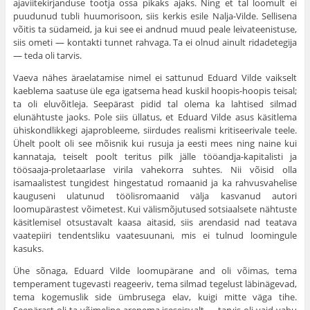
ajaviitekirjanduse tootja ossa pikaks ajaks. Ning et tal loomult ei
puudunud tubli huumorisoon, siis kerkis esile Nalja-Vilde. Sellisena
võitis ta südameid, ja kui see ei andnud muud peale leivateenistuse,
siis ometi — kontakti tunnet rahvaga. Ta ei olnud ainult ridadetegija
— teda oli tarvis.
Vaeva nähes äraelatamise nimel ei sattunud Eduard Vilde vaikselt
kaeblema saatuse üle ega igatsema head kuskil hoopis-hoopis teisal;
ta oli eluvõitleja. Seepärast pidid tal olema ka lahtised silmad
elunähtuste jaoks. Pole siis üllatus, et Eduard Vilde asus käsitlema
ühiskondlikkegi ajaprobleeme, siirdudes realismi kritiseerivale teele.
Ühelt poolt oli see mõisnik kui rusuja ja eesti mees ning naine kui
kannataja, teiselt poolt teritus pilk jälle tööandja-kapitalisti ja
töösaaja-proletaarlase virila vahekorra suhtes. Nii võisid olla
isamaalistest tungidest hingestatud romaanid ja ka rahvusvahelise
kauguseni ulatunud töölisromaanid välja kasvanud autori
loomupärastest võimetest. Kui välismõjutused sotsiaalsete nähtuste
käsitlemisel otsustavalt kaasa aitasid, siis arendasid nad teatava
vaatepiiri tendentsliku vaatesuunani, mis ei tulnud loomingule
kasuks.
Ühe sõnaga, Eduard Vilde loomupärane and oli võimas, tema
temperament tugevasti reageeriv, tema silmad tegelust läbinägevad,
tema kogemuslik side ümbrusega elav, kuigi mitte väga tihe.
Seepärast oli ta võimeline arenema iseseisvalt — tarvis oli vaid vabu