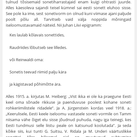
tulnud tõsisemaid sonetiharrastajaid enam kuigi ohtrasti juurde.
Alles käesoleva sajandi teisel kümnel sai eesti sonett eluhoo sisse.
See pole ka ime, sest sonetivorm on olnud kuni viimase ajani paljude
poolt põlu all. Tarvitseb vaid välja noppida mõningaid
iseloomustavamaid näiteid. Nii Juhan Liivi epigramm:
Kes laulab kõlavais sonettides,
Raudriides lõbutseb see lilledes.
või Reinwaldi oma:
Sonetis teevad riimid palju kära
ja kägistavad põhimõtte ära.
Alles 1915. a. kirjutas M. Heiberg: „Vist ikka ei ole ka praegune Eesti
keel oma sõnade rikkuse ja paenduvuse poolest kohane soneti
rohkeriimilistele ridadele”. Ja A. Jürgenstein kordas veel 1918. a.:
„Keerulisele, Eesti keele iseloomu vastasele soneti vormile on Tamm
niisama vähe õiget elu sisse jõudnud puhuda, nagu iga teinegi, kes
Eesti tundmusi selle liistu peale on katsunud koolutada”. Ja seda
kõike siis, kui tunti G. Suitsu, V. Ridala ja M. Underi väärtuslikke