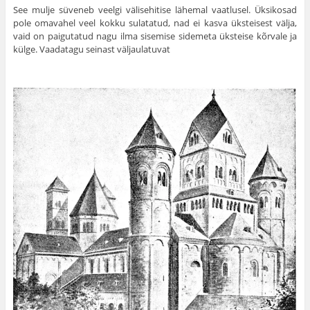
See mulje süveneb veelgi välisehitise lähemal vaatlusel. Üksikosad
pole omavahel veel kokku sulatatud, nad ei kasva üksteisest välja,
vaid on paigutatud nagu ilma sisemise sidemeta üksteise kõrvale ja
külge. Vaadatagu seinast väljaulatuvat