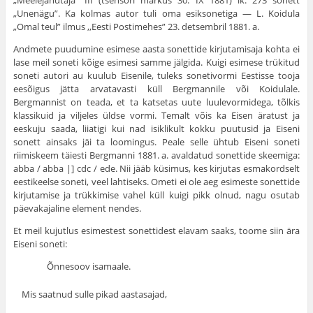
„Unenägu”. Ka kolmas autor tuli oma esiksonetiga — L. Koidula
„Omal teul” ilmus ,,Eesti Postimehes” 23. detsembril 1881. a.
Andmete puudumine esimese aasta sonettide kirjutamisaja kohta ei
lase meil soneti kõige esimesi samme jälgida. Kuigi esimese trükitud
soneti autori au kuulub Eisenile, tuleks sonetivormi Eestisse tooja
eesõigus jätta arvatavasti küll Bergmannile või Koidulale.
Bergmannist on teada, et ta katsetas uute luulevormidega, tõlkis
klassikuid ja viljeles üldse vormi. Temalt võis ka Eisen äratust ja
eeskuju saada, liiatigi kui nad isiklikult kokku puutusid ja Eiseni
sonett ainsaks jäi ta loomingus. Peale selle ühtub Eiseni soneti
riimiskeem täiesti Bergmanni 1881. a. avaldatud sonettide skeemiga:
abba / abba |] cdc / ede. Nii jääb küsimus, kes kirjutas esmakordselt
eestikeelse soneti, veel lahtiseks. Ometi ei ole aeg esimeste sonettide
kirjutamise ja trükkimise vahel küll kuigi pikk olnud, nagu osutab
päevakajaline element nendes.
Et meil kujutlus esimestest sonettidest elavam saaks, toome siin ära
Eiseni soneti:
Õnnesoov isamaale.
Mis saatnud sulle pikad aastasajad,