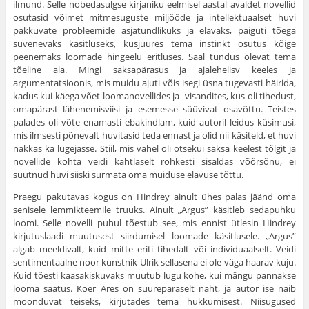
ilmund. Selle nobedasulgse kirjaniku eelmisel aastal avaldet novellid
osutasid võimet mitmesuguste miljööde ja intellektuaalset huvi
pakkuvate probleemide asjatundlikuks ja elavaks, paiguti tõega
süvenevaks käsitluseks, kusjuures tema instinkt osutus kõige
peenemaks loomade hingeelu eritluses. Sääl tundus olevat tema
tõeline ala. Mingi saksapärasus ja ajalehelisv keeles ja
argumentatsioonis, mis muidu ajuti võis isegi üsna tugevasti häirida,
kadus kui käega võet loomanovellides ja -visandites, kus oli tihedust,
omapärast lähenemisviisi ja esemesse süüvivat osavõttu. Teistes
palades oli võte enamasti ebakindlam, kuid autoril leidus küsimusi,
mis ilmsesti põnevalt huvitasid teda ennast ja olid nii käsiteld, et huvi
nakkas ka lugejasse. Stiil, mis vahel oli otsekui saksa keelest tõlgit ja
novellide kohta veidi kahtlaselt rohkesti sisaldas võõrsõnu, ei
suutnud huvi siiski surmata oma muiduse elavuse tõttu.
Praegu pakutavas kogus on Hindrey ainult ühes palas jäänd oma
senisele lemmikteemile truuks. Ainult „Argus” käsitleb sedapuhku
loomi. Selle novelli puhul tõestub see, mis ennist ütlesin Hindrey
kirjutuslaadi muutusest siirdumisel loomade käsitlusele. „Argus”
algab meeldivalt, kuid mitte eriti tihedalt või individuaalselt. Veidi
sentimentaalne noor kunstnik Ulrik sellasena ei ole väga haarav kuju.
Kuid tõesti kaasakiskuvaks muutub lugu kohe, kui mängu pannakse
looma saatus. Koer Ares on suurepäraselt näht, ja autor ise näib
moonduvat teiseks, kirjutades tema hukkumisest. Niisugused