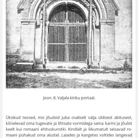
Joon. 8. Valjala kiriku portaal.
Üksikud teosed, mis jõudsid juba osaliselt välja üldisest abitusest,
kõnelevad oma tugevate ja lihtsate vormidega sama karmi ja jõulist
keelt kui romaani ehituskunstki. Kindlalt ja liikumatult seisavad ro­
maani pühakud oma alustel. Laiades ja kangetes vol­tides langevad