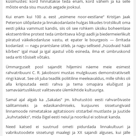
küsimustes: kord hinnatakse teda enam, kord vähem ja ka selle
mõiste enda sisu muutub aegade jooksul.
Kui enam kui 100 a. eest „esimene noor-eestlane“ Kristjan Jaak
Peterson üliõpilaste ja linnakodanlaste hulgas liikudes trotslikult oma
eesti pikka vammust kandis, siis oli see rohkem üksiku boheemlase
ekstsentriline protest teda ümbritseva kõrgi aadli ja biedermeierlikult
piiratud väikekodanluse vastu, et epater le bourgeois — õrritada
kodanlast — nagu prantslane üt­leb, ja nagu selliseid „hüüdvaid hääli
kõrbes“ igal maal ja igal ajastul võib esineda, ilma et ümbruskond
seda eriti tõsiselt võtaks.
Ümmarguselt pool sajandit hiljemini näeme meie esimest
rahvatribuuni C. R. Jakobsoni mustas mulgikuues demonstratiivselt
ringi käivat. See oli juba teadlik poliitiline meeleaval­dus, mille sihiks oli
alla kriipsutada eesti rahva ja tema oma­pära eluõigust ja
samaväärtuslikkust valitsevate ülemkihtide kultuuriga.
Samal ajal algab ka „Sakalas“ jm. kihutustöö eesti rahvarõivaste
säilitamiseks ja edasikandmiseks, kusjuures sissetungi­vaid
linnamoode nimetatakse agitatsiooni otstarbel mustlaste ja juutide
„kuhvtadeks“, mida õigel eesti neiul ja noorikul ei sobivat kanda.
Need katsed ei suutnud ometi pidurdada linnakultuuri ja
vabrikutoodete sissetungi maalegi ja XX sajandi alguses, kui jälle