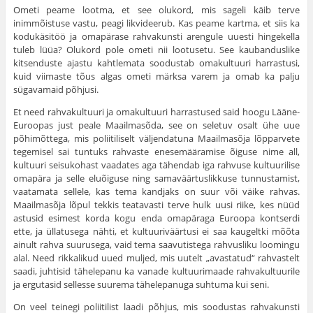
Ometi peame lootma, et see olukord, mis sageli käib terve
inimmõistuse vastu, peagi likvideerub. Kas peame kartma, et siis ka
kodukäsitöö ja omapärase rahvakunsti arengule uuesti hingekella
tuleb lüüa? Olukord pole ometi nii lootusetu. See kauban­duslike
kitsenduste ajastu kahtlemata soodustab omakultuuri harrastusi,
kuid viimaste tõus algas ometi märksa varem ja omab ka palju
sügavamaid põhjusi.
Et need rahvakultuuri ja omakultuuri harrastused said hoogu Lääne-
Euroopas just peale Maailmasõda, see on seletuv osalt ühe uue
põhimõttega, mis poliitiliselt väljendatuna Maa­ilmasõja lõpparvete
tegemisel sai tuntuks rahvaste enesemääramise õiguse nime all,
kultuuri seisukohast vaadates aga tähendab iga rahvuse kultuurilise
omapära ja selle eluõiguse ning samaväärtuslikkuse tunnustamist,
vaatamata sel­lele, kas tema kandjaks on suur või väike rahvas.
Maailmasõja lõpul tekkis teatavasti terve hulk uusi riike, kes nüüd
astusid esimest korda kogu enda omapäraga Euroopa kontserdi
ette, ja üllatusega nähti, et kultuuriväärtusi ei saa kaugeltki mõõta
ainult rahva suurusega, vaid tema saavutistega rahvusliku loomingu
alal. Need rikkalikud uued muljed, mis uutelt „avastatud“ rahvastelt
saadi, juhtisid tähelepanu ka vanade kultuurimaade rahvakultuurile
ja ergutasid sellesse suurema tähelepanuga suh­tuma kui seni.
On veel teinegi poliitilist laadi põhjus, mis soodustas rahvakunsti