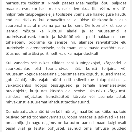
harrastuste tekkimist. Nimelt pääses Maailmasõja lõpul paljudes
maades esmakordselt maksvusele demokraatlik režiim, mis tõi
miljonitele talupoegadele ja töölistele või­maluse hääleõiguse kaudu
end nii riiklikus kui omavalitsuse ja üldse ühiskondlikus elus
suuremal määral maksma panna kui seni. On loomulik, et see ei
jäänud mõjuta ka kultuuri aladel ja et muuseumid ja
uurimisasutused, koolid ja käsitööõpetus pidid hakkama enam
tähelepanu pöörama ka seniste nn. alamate rahva­kihtide elu
uurimisele ja arendamisele, seda enam, et viimaste osatähtsus oli
tõusnud mitte üksi poliitiliselt, vaid ka majandus­likult.
Kui vanades seisuslikes riikides seni kuningakojad, kõrgaadel ja
suurkodanlus olid tooniandvad näit. kunsti tellijaina või
muuseumikogude soetajaina („pärismaalaste kogud“, suured maalid,
gobeläänid), siis vajab nüüd eriti esilenihkuv talupojaklass ja
väikekodanlus hoopis teissuguseid ja temale lähemalseisvaid
huviobjekte, kusjuures käsitöö alal senise luksusliku kõrgkunsti
stiilidest mõjutatud kunstkäsitöö kõrvale või ase­mele astub
rahvakunstile suuremat lähedust taotlev suund.
Demokraatia alusmüürid on küll mõnelgi maal löönud kõikuma, kuid
püsivad ometi tooniandvamais Euroopa maades ja jätkavad ka seal
oma mõju. Ja nagu nägime, on ka autoritaarsed maad, kuigi osalt
teisel viisil ja teistel põhjustel, asunud oma rahvuse püüdeid