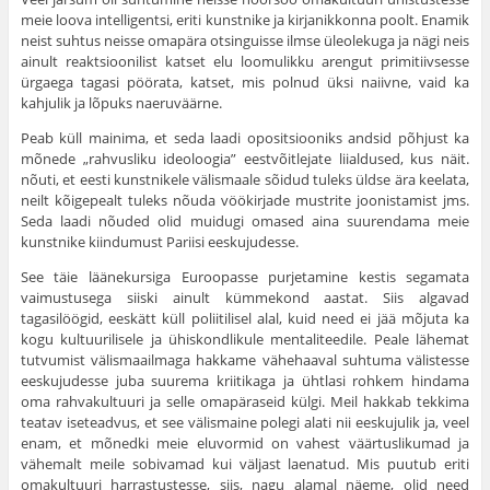
meie loova intelligentsi, eriti kunstnike ja kirjanikkonna poolt. Enamik
neist suhtus neisse omapära otsinguisse ilmse üleolekuga ja nägi neis
ainult reaktsioonilist katset elu loomulikku arengut primitiivsesse
ürgaega tagasi pöörata, katset, mis polnud üksi naiivne, vaid ka
kahjulik ja lõpuks naeruväärne.
Peab küll mainima, et seda laadi opositsiooniks andsid põhjust ka
mõnede „rahvusliku ideoloogia” eestvõitlejate liialdused, kus näit.
nõuti, et eesti kunstnikele välismaale sõidud tuleks üldse ära keelata,
neilt kõigepealt tuleks nõuda vöökirjade must­rite joonistamist jms.
Seda laadi nõuded olid muidugi omased aina suurendama meie
kunstnike kiindumust Pariisi eeskuju­desse.
See täie läänekursiga Euroopasse purjetamine kestis segamata
vaimustusega siiski ainult kümmekond aastat. Siis algavad
tagasilöögid, eeskätt küll poliitilisel alal, kuid need ei jää mõ­juta ka
kogu kultuurilisele ja ühiskondlikule mentaliteedile. Peale lähemat
tutvumist välismaailmaga hakkame vähehaaval suhtuma välistesse
eeskujudesse juba suurema kriitikaga ja üht­lasi rohkem hindama
oma rahvakultuuri ja selle omapäraseid külgi. Meil hakkab tekkima
teatav iseteadvus, et see välismaine polegi alati nii eeskujulik ja, veel
enam, et mõnedki meie elu­vormid on vahest väärtuslikumad ja
vähemalt meile sobivamad kui väljast laenatud. Mis puutub eriti
omakultuuri harrastus­tesse, siis, nagu alamal näeme, olid need