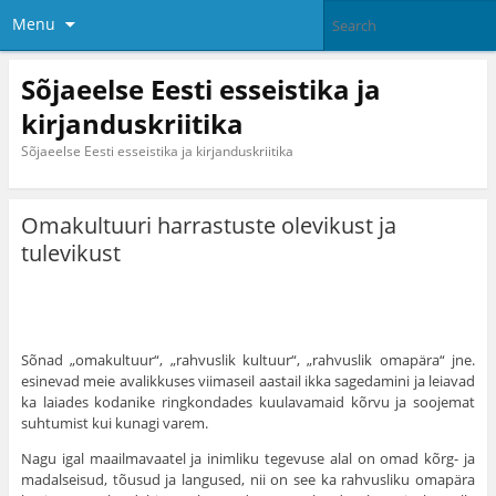
Menu
Sõjaeelse Eesti esseistika ja
kirjanduskriitika
Sõjaeelse Eesti esseistika ja kirjanduskriitika
Omakultuuri harrastuste olevikust ja
tulevikust
Sõnad „omakultuur“, „rahvuslik kultuur“, „rahvuslik omapära“ jne.
esinevad meie avalikkuses viimaseil aastail ikka sage­damini ja leiavad
ka laiades kodanike ringkondades kuulavamaid kõrvu ja soojemat
suhtumist kui kunagi varem.
Nagu igal maailmavaatel ja inimliku tegevuse alal on omad kõrg- ja
madalseisud, tõusud ja langused, nii on see ka rahvusliku omapära