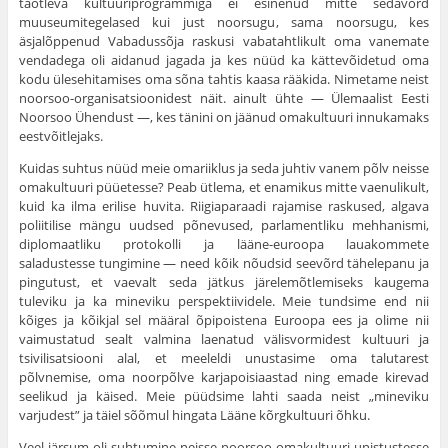
taotleva kultuuriprogrammiga ei esinenud mitte sedavõrd
muuseumitegelased kui just noorsugu, sama noorsugu, kes
äsjalõppenud Vabadussõja raskusi vabatahtlikult oma vanemate
vendadega oli aidanud jagada ja kes nüüd ka kättevõidetud oma
kodu ülesehitamises oma sõna tahtis kaasa rääkida. Nime­tame neist
noorsoo-organisatsioonidest näit. ainult ühte — Üle­maalist Eesti
Noorsoo Ühendust —, kes tänini on jäänud oma­kultuuri innukamaks
eestvõitlejaks.
Kuidas suhtus nüüd meie omariiklus ja seda juhtiv vanem põlv neisse
omakultuuri püüetesse? Peab ütlema, et enamikus mitte vaenulikult,
kuid ka ilma erilise huvita. Riigiaparaadi rajamise raskused, algava
poliitilise mängu uudsed põnevused, par­lamentliku mehhanismi,
diplomaatliku protokolli ja lääne-euroopa lauakommete
saladustesse tungimine — need kõik nõudsid seevõrd tähelepanu ja
pingutust, et vaevalt seda jätkus järelemõtlemiseks kaugema
tuleviku ja ka mineviku perspektiividele. Meie tundsime end nii
kõiges ja kõikjal sel määral õpipoistena Euroopa ees ja olime nii
vaimustatud sealt valmina laenatud välisvormidest kultuuri ja
tsivilisatsiooni alal, et meeleldi unustasime oma talutarest
põlvnemise, oma noor­põlve karjapoisiaastad ning emade kirevad
seelikud ja käised. Meie püüdsime lahti saada neist „mineviku
varjudest” ja täiel sõõmul hingata Lääne kõrgkultuuri õhku.
Veel järsum oli suhtumine neisse noorsoo omakultuuri unistustesse