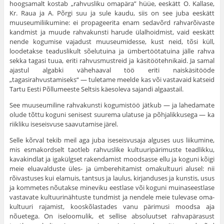
hoogsamalt kostab „rahvusliku omapära” hüüe, eeskätt O. Kallase,
Kr. Raua ja A. Põrgi suu ja sule kaudu, siis on see juba eeskätt
muuseumiliikumine: ei propageerita enam sedavõrd rahvarõivaste
kandmist ja muude rahvakunsti harude ülalhoidmist, vaid eeskätt
nende kogumise vajadust muuseumidesse, kust neid, tõsi küll,
loodetakse teaduslikult sõelutuina ja ümbertöötatuina jälle rahva
sekka tagasi tuua, eriti rahvusmustreid ja käsitöötehnikaid. Ja samal
ajastul algabki vähehaaval töö eriti naiskäsitööde
„tagasirahvustamiseks“ — tuletame meelde kas või vastavaid katseid
Tartu Eesti Põllumeeste Seltsis käesoleva sa­jandi algaastail.
See muuseumiline rahvakunsti kogumistöö jätkub — ja lahedamate
olude tõttu koguni senisest suurema ulatuse ja põhjalikkusega — ka
riikliku iseseisvuse saavutamise järel.
Selle kõrval tekib meil aga juba iseseisvusaja alguses uus liikumine,
mis esmakordselt taotleb rahvuslike kultuuripärimuste teadlikku,
kavakindlat ja igakülgset rakendamist mood­sasse ellu ja koguni kõigi
meie eluavalduste üles- ja ümberehitamist omakultuuri alusel: nii
rõivastuses kui elamuis, tantsus ja laulus, kirjanduses ja kunstis, usus
ja kommetes nõutakse mineviku eestlase või koguni muinaseestlase
vas­tavate kultuurinähtuste tundmist ja nendele meie tulevase oma­
kultuuri rajamist, kooskõlastades vanu pärimusi moodsa aja
nõuetega. On iseloomulik, et sellise absoluutset rahvapärasust