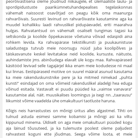
peorõivastisena oleme jõudnud niikaugele, et ülemaaliste laulu- ja
spordipidustuste paarikümnetuhandepealises tegelas­konnas
vähemalt naissoost osavõtjad on peagu kõik oma maa­nurga
rahvarõivais. Suuresti levinud on rahvarõivaste kasutamine aga ka
muudel kohalikku laadi rahvuslikel pidupäevadel, eriti maarahva
hulgas. Rahvatantsud on vähemalt osaliselt tungi­mas tagasi ka
seltskonda ja koolide õppekavasse võetuina või­vad edaspidi aina
rohkem levida. Ka rahvapärase tekstiilkunsti ja puukaunistuse
saladustega tutvub meie noorsugu nüüd juba koolipõlves ja
täiskasvanute keskel levitatakse neid koolide, kur­suste, näituste,
auhindamiste jms. abinõudega elavalt üle kogu maa. Rahvapärased
käsitööd levivad selle tagajärjel ikka enam meie kodudesse nii maal
kui linnas. Eestipäraseid motiive on suurel määral asunud kasutama
ka meie rakenduskunstnike pere ja ka mitmed nimekad „puhta
kunsti“ esindajad on oma võimeid rakenduslikel aladelgi hea eduga
võinud esitada. Vasta­valt ei puudu püüded ka „vaimse vanavara”
kasutamise alal, näit. muusikalises loomingus ja isegi nn. „taarausu“
liikumist võime vaadelda ühe omakultuuri taotluste haruna.
Kõigis neis harrastustes on mõnigi üritus alles algastmel. Tihti on
tulnud astuda esimesi samme kobamisi ja mõnigi asi ka viltu
kippunud minema. Üldiselt on aga meie omakultuuri püüded kogu
aja läinud tõusuteed, ja ka tulemuste poolest oleme paljudest
rahvastest koguni ette jõudmas. Seega võime loota, et meie