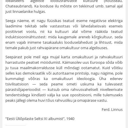
idealiseeris algeliste loodusrahvaste kultuure (Rousseau,
Chateaubriand). Ka looduse ilu mõiste on tek­kinud umb. samal ajal
just linnaelanike hulgas.
Seega näeme, et nagu füüsikas teatud eseme negatiivse elektriga
laadimine tekitab selle vastasotsas või lähedalseisvais esemeis
positiivset voolu, nii ka kultuuri alal võime rää­kida teatud
induktsiooninähtustest: mida kaugemale areneb kõrgkultuur, seda
enam vajab inimene tasakaaluks looduselähedust ja lihtsust, mida
temale pakub just rahvapärane oma­kultuur oma algelisuses.
Seepärast pole meil ega mujal karta omakultuuri ja rahvakultuuri
harrastuste peatset möödumist. Käimasolev uus Euroopa sõda võib
ju tuua maailmakorraldusse küll mõndagi oota­matut. Kuid võitku
selles kas demokraatlik või autoritaarne printsiip, nagu nägime, pole
kummalegi võõras ka omakultuuri ideoloogia. Üha edenev
tsivilisatsioon — seda peame ometi uskuma ka tulevasest
pärastsõjaperioodist — kutsub oma rahvusvaheliselt nivelleerivate
tendentsidega kindlasti välja ka uue opositsiooni, mille tulemuseks
peaks jällegi olema huvi tõus rah­vusliku ja omapärase vastu.
Ferd. Linnus
“Eesti Üliõpilaste Seltsi XI albumist”, 1940