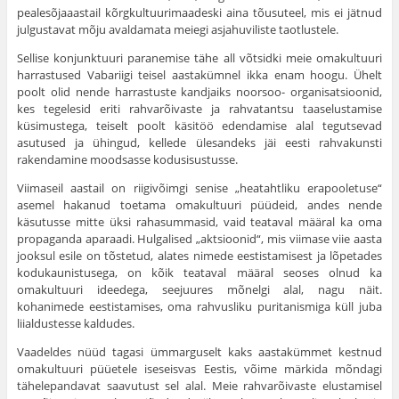
pealesõjaaastail kõrgkultuurimaadeski aina tõusuteel, mis ei jätnud
julgustavat mõju avaldamata meiegi asjahuviliste taotlustele.
Sellise konjunktuuri paranemise tähe all võtsidki meie omakultuuri
harrastused Vabariigi teisel aastakümnel ikka enam hoogu. Ühelt
poolt olid nende harrastuste kandjaiks noorsoo- organisatsioonid,
kes tegelesid eriti rahvarõivaste ja rahvatantsu taaselustamise
küsimustega, teiselt poolt käsitöö edendamise alal tegutsevad
asutused ja ühingud, kellede ülesandeks jäi eesti rahva­kunsti
rakendamine moodsasse kodusisustusse.
Viimaseil aastail on riigivõimgi senise „heatahtliku erapooletuse“
asemel hakanud toetama omakultuuri püüdeid, andes nende
käsutusse mitte üksi rahasummasid, vaid teataval määral ka oma
propaganda aparaadi. Hulgalised „aktsioonid“, mis vii­mase viie aasta
jooksul esile on tõstetud, alates nimede eestistamisest ja lõpetades
kodukaunistusega, on kõik teataval määral seoses olnud ka
omakultuuri ideedega, seejuures mõnelgi alal, nagu näit.
kohanimede eestistamises, oma rahvusliku puritanismiga küll juba
liialdustesse kaldudes.
Vaadeldes nüüd tagasi ümmarguselt kaks aastakümmet kestnud
omakultuuri püüetele iseseisvas Eestis, võime märkida mõn­dagi
tähelepandavat saavutust sel alal. Meie rahvarõivaste elusta­misel