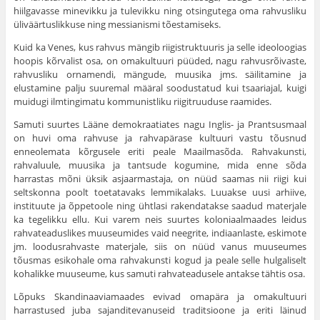
hiilgavasse minevikku ja tulevikku ning otsingutega oma rahvusliku
üliväärtuslikkuse ning messianismi tõestamiseks.
Kuid ka Venes, kus rahvus mängib riigistruktuuris ja selle ideoloogias
hoopis kõrvalist osa, on omakultuuri püüded, nagu rahvusrõivaste,
rahvusliku ornamendi, mängude, muusika jms. säilitamine ja
elustamine palju suuremal määral soodusta­tud kui tsaariajal, kuigi
muidugi ilmtingimatu kommunistliku riigitruuduse raamides.
Samuti suurtes Lääne demokraatiates nagu Inglis- ja Prantsusmaal
on huvi oma rahvuse ja rahvapärase kultuuri vastu tõusnud
enneolemata kõrgusele eriti peale Maailmasõda. Rahvakunsti,
rahvaluule, muusika ja tantsude kogumine, mida enne sõda
harrastas mõni üksik asjaarmastaja, on nüüd saamas nii riigi kui
seltskonna poolt toetatavaks lemmikalaks. Luuakse uusi arhiive,
instituute ja õppetoole ning ühtlasi rakendatakse saadud materjale
ka tegelikku ellu. Kui varem neis suurtes koloniaalmaades leidus
rahvateaduslikes muuseumides vaid neegrite, indiaanlaste, eskimote
jm. loodusrahvaste materjale, siis on nüüd vanus muuseumes
tõusmas esikohale oma rahvakunsti kogud ja peale selle hulgaliselt
kohalikke muu­seume, kus samuti rahvateadusele antakse tähtis osa.
Lõpuks Skandinaaviamaades evivad omapära ja omakultuuri
harrastused juba sajanditevanuseid traditsioone ja eriti läinud