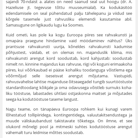
sajandi 70-ndaist a. alates on need saanud seal uut hoogu (dr. A.
Hazeliuse jt. tegevuse tõttu muuseumialal). Ka kodukäsitöö
edendamisele on seal pühendatud palju tähelepanu ja viidud see
kõrgele tasemele just rahvusliku elemendi kasuta­mise abil.
Samasugune on ligikaudu lugu ka Soomes.
Kuid ometi, kas pole ka kogu Euroopa piires see rahvakunsti ja
omapära praegune hindamine vaid möödaminev nähtus? Üks
prantsuse rahvakunsti uurija, kõneldes rahvakunsti kadumise
põhjustest, väidab, et on olemas nn. majanduslik kliima, mis
rahvakunsti arengut kord soodus­tab, kord kahjustab: soodustab
nimelt nn. kinnine ma­jandus kas rahvuse, riigi või koguni erimaakoha
piires, kui võõrkaubad ei pääse kohaliku toodanguga võistlema ega
võõrmõjud selle iseseisvat arengut mõjutama. Vastupidi,
rahvusvahelise lahtise majanduse õitseaegadel tungib suurtööstuste
standardtoodang kõikjale ja oma odavusega võistleb surnuks koha­
liku tööstuse, labastades ühtlasi ostjaskonna maitset ja mõjuta­des
seega ka kodutööstuse taseme langust.
Nagu teame, on tänapäeva Euroopa rohkem kui kunagi varem
lõhestatud tollipiiridega, kontingentidega, valuutakitsendustega ja
muude väliskaubandust takistavate tõketega. On ilmne, et see
olukord mõnelgi pool ja mitmeski suhtes kodutöös­tuse arengut
vähemalt turu leidmise mõttes soodustab.