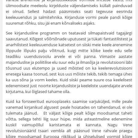
ülimoodsate meeleolu kirjelduste väljendamiseks küllalt painduvad
ei olnud. Sellest hädast pääsmiseks seati tegevuse eesrinda
keeleuuendus ja salmitehnika. Kirjanduse vormi peale pandi kõige
suuremat rõhku, sisu jäi enam kõrvaliseks asjaks.
See kirjandusline programm on teatavaid silmapaist­vaid tagajärgi
saavutanud. Kõigest võõrsõnade uputusest ja tükati fantastilistest ja
anarhilistest keeleuuenduse katsetest on siiski meie keele arenemine
lõppude lõpuks palju võitnud, kuigi mitte kõike keele edu selle
teadliku uuendusvoolu arvele ei või panna. Viimaste aastate
majanduslise ja poliitilise elu suur edu ja ilmasõja ja revolutsiooni läbi
tõusnud uus elutempo ja uued mõisted on ka keelerevolutsiooni
enesega kaasa toonud, sest kus uus mõiste tekib, tekib temaga ühes
ka uus sõna ja vorm keeles. Kuid siiski peame suure osa keelelisest
edene­misest just noorte kirjandusliste ja keeleliste uuendajate arvele
kirjutama, kui õiglased tahame olla.
Kuid ka forsseeritud eurooplaseks saamise varjuküljed, mille peale
vanemad kirjanikud algusest peale hoiatades on tähendanud, ei ole
tulemata jäänud. Et väljast kõige pealt kõige moodsamat taheti
võtta, sellega tehti liig suur hüpe, mida asteastmeline edenemine
kuskil vaimupõllul karistamata ei kannata. Nagu Vene
revolutsionäärid tsaari vembla alt pääsnud Vene rahvale praegu
kõige moodsamad Euroopa riiklikud ja ühiselulised vormid kõige