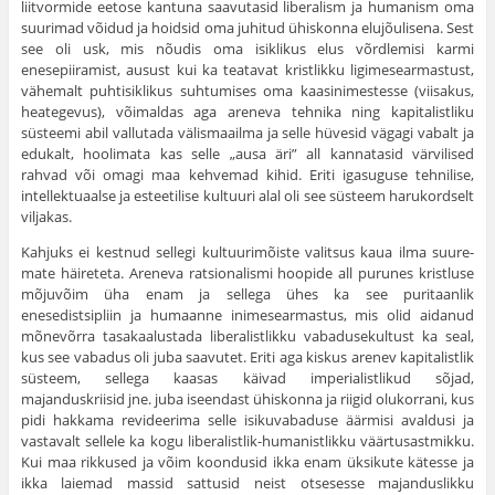
liitvormide eetose kan­tuna saavutasid liberalism ja humanism oma
suurimad võidud ja hoid­sid oma juhitud ühiskonna elujõulisena. Sest
see oli usk, mis nõudis oma isiklikus elus võrdlemisi karmi
enesepiiramist, ausust kui ka teatavat krist­likku ligimesearmastust,
vähemalt puhtisiklikus suhtumises oma kaasinimestesse (viisakus,
heategevus), võimaldas aga areneva tehnika ning kapitalistliku
süsteemi abil vallutada välismaailma ja selle hüve­sid vägagi vabalt ja
edukalt, hoolimata kas selle „ausa äri” all kannatasid värvilised
rahvad või omagi maa kehvemad kihid. Eriti igasuguse tehni­lise,
intellektuaalse ja esteetilise kultuuri alal oli see süsteem harukord­selt
viljakas.
Kahjuks ei kestnud sellegi kultuurimõiste valitsus kaua ilma suure­
mate häireteta. Areneva ratsionalismi hoopide all purunes kristluse
mõju­võim üha enam ja sellega ühes ka see puritaanlik
enesedistsipliin ja humaanne inimesearmastus, mis olid aidanud
mõnevõrra tasakaalustada liberalistlikku vabadusekultust ka seal,
kus see vabadus oli juba saavutet. Eriti aga kiskus arenev kapitalistlik
süsteem, sellega kaasas käivad impe­rialistlikud sõjad,
majanduskriisid jne. juba iseendast ühiskonna ja riigid olukorrani, kus
pidi hakkama revideerima selle isikuvabaduse äärmisi avaldusi ja
vastavalt sellele ka kogu liberalistlik-humanistlikku väärtusastmikku.
Kui maa rikkused ja võim koondusid ikka enam üksikute kätesse ja
ikka laiemad massid sattusid neist otsesesse majanduslikku