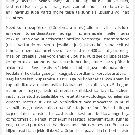
listid. Ja peamiselt selle võltsingu abil (muidugi mitte ainult selle läbi)
kristlus üldse levis ja on praeguseni võimutsenud – muidu oleks ta
ehk hävinud juba varsti mõne teise ta sünniaja usulahu või näit
islami ees.
Need kolm peapõhjust (kõnelemata muist) olid, mis viisid kristluse
esimese tuhandeaastase auriigi mõranemisele selle uues
kokkupuutes oma uuestiavastet antiikse vastasega. Reformatsioon
(resp. vastureformatsioon, jesuiidid jne.) jaksas küll vana ehitust
tõhusalt uuendada, nii et see on kestnud veel 400 aastat ja mõnelgi
maal on praegugi veel võrdlemisi elujõuline. Kuid see oli juba teatav
kompromislik parandus, vana üleskohendus, mitte päris põhjalik
ajakohastus. See kestis võideldes läbi algava rahamajanduse,
feodalismi kokkulanguse ja – kuigi juba võrdlemisi kõrvalesurutuna –
isegi kapitalismi küpsemise ajastu. Aga nii kohanes ta ikka enam ka
kapitalistliku aja majandusliku isikuvabaduse kultusega või koguni
mammonismiga ega leidnud nii enam küllaldast kontakti kapitalismi
vastu suunatud sotsialistlike või etatistlike vooludega, kõnelemata
viimaste materialistlikust või vitalistlikust maailmavaatest. Ja nüüd
siis näib, nagu oleks paljastunud kõik ta juba sünnipärased nõrgad
küljed, lahti käristet ta aastasadu kestnud kokkulapingud ja
kompromis­sid. Pärast mõnekümneaastast ettevalmistust rünnati
peagu täiesti puruks ta tuhandeaastane ehitus Venes. Ja mõni aasta
hiljem asuti ta järjekind­lale väljatõrjumisele paavsti ja Lutheri eneste