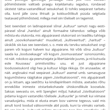
põhimõisteiski valitseb praegu kirjeldamatu segadus, ründavad
üksteist täitsa vastandlikud seisu­kohad. Ei tohiks seepärast tarbetu
olla, kord jälle üsna lihtsalt ja kokku­võtlikult püüda selgitada
teatavaid põhimõisteid, millega meil siin tõe­liselt on tegemist.
Sest iseendast on ladinapärasel sõnal „kultuur” samuti nagu eesti­
pärasel sõnal „haridus” ainult formaalne tähendus: sellega võib
mõista elu olukorda, mis algupärasest olukorrast on teadliku tahtega
ainult „soovikohasemaks” muudetud, „kultiveeritud”, „haritud” –
üks­kõik siis kas see iseendast, s. o. meie elu terviku seisukohast ongi
parem või koguni halvem kui algupärane. Nii võib sõna „kultuur”
saada ka „loodusekauge” või koguni „loomuvastase” sünonüümiks,
nii näit. ro­kokoo aja peenutsejate ja libertäänide juures, ja nii kutsuda
esile Rousseau’ primitivistliku usu, et just algupärane
loodusseisukord oligi hea ja kultuur kõige rikkuja. On arusaadav, et
näit. anglosaksi mail see­pärast „kultuuri” asemel umb. samasuguse
kogumõistena räägitakse pi­gem „tsivilisatsioonist”, mis algupäraselt
on ju kitsam, aga seetõttu ka kindlapiirilisem mõiste, asetades rõhu
ennekõike inimeste otstarbekohasele ühiskondlikule kooselule.
Saksas seevastu on, eriti Spengleri mõjul, hakatud „tsivilisatsiooni”
pidama koguni vastandiks tõelisele „kultuurile” ja nimelt kui viimase
vanadusjärku, mida ei elusta enam loov vaimne tegevus, vaid mis
ainult kord loodud välisvormide abil püsib, kuni ta viimaks variseb.