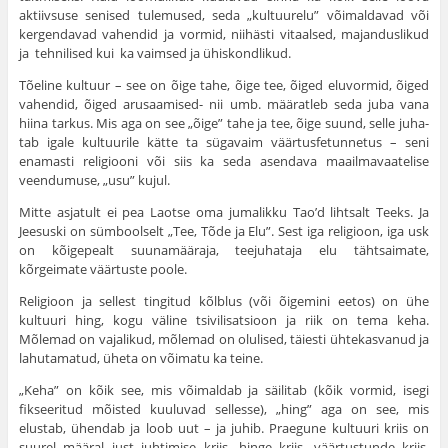
aktiivsuse senised tulemused, seda „kultuurelu” võimaldavad või
kergendavad va­hendid ja vormid, niihästi vitaalsed, majanduslikud
ja tehnilised kui ka vaimsed ja ühiskondlikud.
Tõeline kultuur – see on õige tahe, õige tee, õiged eluvormid, õiged
vahendid, õiged arusaamised- nii umb. määratleb seda juba vana
hiina tarkus. Mis aga on see „õige” tahe ja tee, õige suund, selle juha­
tab igale kultuurile kätte ta sügavaim väärtusfetunnetus – seni
enamasti religiooni või siis ka seda asendava maailmavaatelise
veendumuse, „usu” kujul.
Mitte asjatult ei pea Laotse oma jumalikku Tao’d lihtsalt Teeks. Ja
Jeesuski on sümboolselt „Tee, Tõde ja Elu”. Sest iga religioon, iga usk
on kõigepealt suunamääraja, teejuhataja elu tähtsaimate,
kõrgeimate väärtuste poole.
Religioon ja sellest tingitud kõlblus (või õige­mini eetos) on ühe
kultuuri hing, kogu väline tsivi­lisatsioon ja riik on tema keha.
Mõlemad on vajalikud, mõ­lemad on olulised, täiesti ühtekasvanud ja
lahutamatud, üheta on võimatu ka teine.
„Keha” on kõik see, mis võimaldab ja säilitab (kõik vormid, isegi
fikseeritud mõisted kuuluvad sellesse), „hing” aga on see, mis
elustab, ühendab ja loob uut – ja juhib. Praegune kultuuri kriis on
suurel mää­ral just juhtimise kriis, hinge kriis, väärtustunde kriis,