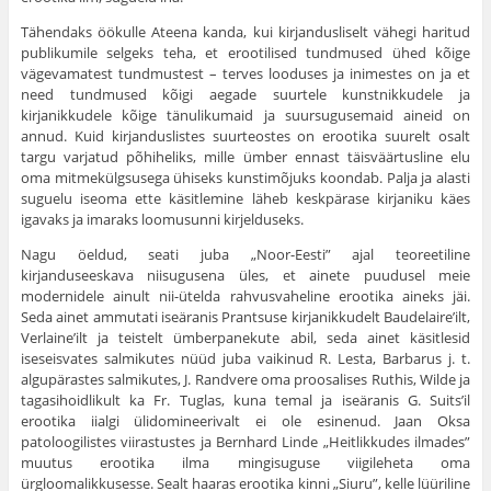
Tähendaks öökulle Ateena kanda, kui kirjandusliselt vähegi haritud
publikumile selgeks teha, et erootilised tundmused ühed kõige
vägevamatest tundmustest – terves looduses ja inimestes on ja et
need tundmused kõigi aegade suurtele kunstnikkudele ja
kirjanikkudele kõige tänulikumaid ja suursugusemaid aineid on
annud. Kuid kirjanduslistes suurteostes on erootika suurelt osalt
targu varjatud põhiheliks, mille ümber ennast täisväärtusline elu
oma mitmekülgsusega ühiseks kunstimõjuks koondab. Palja ja alasti
suguelu iseoma ette käsitlemine läheb kesk­pärase kirjaniku käes
igavaks ja imaraks loomusunni kirjelduseks.
Nagu öeldud, seati juba „Noor-Eesti” ajal teoreetiline
kirjanduseeskava niisugusena üles, et ainete puudusel meie
modernidele ainult nii-ütelda rahvusvaheline erootika aineks jäi.
Seda ainet ammutati iseäranis Prantsuse kirjanikkudelt Baudelaire’ilt,
Verlaine’ilt ja teistelt ümberpanekute abil, seda ainet käsitlesid
iseseisvates salmikutes nüüd juba vaikinud R. Lesta, Barbarus j. t.
algupärastes salmikutes, J. Randvere oma proosalises Ruthis, Wilde ja
tagasihoidlikult ka Fr. Tuglas, kuna temal ja iseäranis G. Suits’il
erootika iialgi ülidomineerivalt ei ole esinenud. Jaan Oksa
patoloogilistes viirastustes ja Bernhard Linde „Heitlikkudes ilmades”
muutus erootika ilma mingisuguse viigileheta oma
ürgloomalikkusesse. Sealt haaras erootika kinni „Siuru”, kelle lüüriline