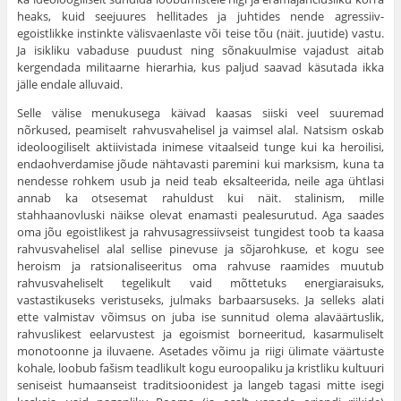
heaks, kuid seejuures hellitades ja juhtides nende agressiiv-
egoistlikke instinkte välisvaenlaste või teise tõu (näit. juutide) vastu.
Ja isik­liku vabaduse puudust ning sõnakuulmise vajadust aitab
kergendada militaarne hierarhia, kus paljud saavad käsutada ikka
jälle endale allu­vaid.
Selle välise menukusega käivad kaasas siiski veel suuremad
nõrkused, peamiselt rahvusvahelisel ja vaimsel alal. Natsism oskab
ideoloogiliselt aktiivistada inimese vitaalseid tunge kui ka heroilisi,
endaohverdamise jõude nähtavasti paremini kui marksism, kuna ta
nendesse rohkem usub ja neid teab eksalteerida, neile aga ühtlasi
annab ka otsesemat rahuldust kui näit. stalinism, mille
stahhaanovluski näikse olevat enamasti pealesurutud. Aga saades
oma jõu egoistlikest ja rahvusagressiivseist tungidest toob ta kaasa
rahvusvahelisel alal sellise pinevuse ja sõjarohkuse, et kogu see
heroism ja ratsionaliseeritus oma rahvuse raamides muutub
rahvusvaheliselt tegelikult vaid mõttetuks energiaraisuks,
vastastikuseks veristuseks, julmaks barbaarsuseks. Ja selleks alati
ette valmistav võimsus on juba ise sunnitud olema alaväärtuslik,
rahvuslikest eelarvustest ja egoismist borneeritud, kasarmuliselt
monotoonne ja iluvaene. Asetades võimu ja riigi ülimate väärtuste
kohale, loobub fašism teadlikult kogu euroopaliku ja kristliku kultuuri
seniseist humaanseist traditsioonidest ja langeb tagasi mitte isegi