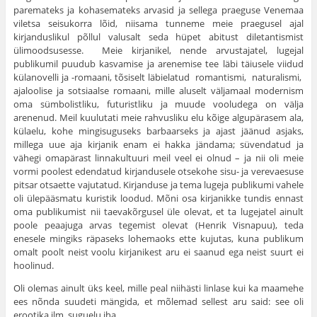
paremateks ja kohasemateks arvasid ja sellega praeguse Venemaa
viletsa seisukorra lõid, niisama tunneme meie praegusel ajal
kirjanduslikul põllul valusalt seda hüpet abitust diletantismist
ülimoodsusesse. Meie kirjanikel, nende arvus­tajatel, lugejal
publikumil puudub kasvamise ja arenemise tee läbi täiusele viidud
külanovelli ja -romaani, tõsiselt läbi­elatud romantismi, naturalismi,
ajaloolise ja sotsiaalse romaani, mille aluselt väljamaal modernism
oma sümbo­listliku, futuristliku ja muude vooludega on välja
arenenud. Meil kuulutati meie rahvusliku elu kõige algupärasem ala,
külaelu, kohe mingisuguseks barbaarseks ja ajast jäänud asjaks,
millega uue aja kirjanik enam ei hakka jändama; süvendatud ja
vähegi omapärast linnakultuuri meil veel ei olnud – ja nii oli meie
vormi poolest edendatud kirjandu­sele otsekohe sisu- ja verevaesuse
pitsar otsaette vajutatud. Kirjanduse ja tema lugeja publikumi vahele
oli ülepääsmatu kuristik loodud. Mõni osa kirjanikke tundis ennast
oma publikumist nii taevakõrgusel üle olevat, et ta lugejatel ainult
poole peaajuga arvas tegemist olevat (Henrik Visna­puu), teda
enesele mingiks räpaseks lohemaoks ette kujutas, kuna publikum
omalt poolt neist voolu kirjanikest aru ei saanud ega neist suurt ei
hoolinud.
Oli olemas ainult üks keel, mille peal niihästi lin­lase kui ka maamehe
ees nõnda suudeti mängida, et mõlemad sellest aru said: see oli
erootika ilm, suguelu iha.