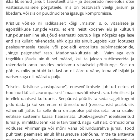
ikka libisenud järsult taevateelt alla – ja desperado meeleolus otse
vastassuunalisele põrguteele, mis on teatavasfi veelgi järsum ja
libedam. Või siis on püüdnud teha igasugu kompromisse.
Kristlus võitleb nii radikaalselt kõigi „maiste”, s. o. vitaalsete ja
egoistlikkude tungide vastu, et eriti neist koosnev elu ja kultuuri
tung-dünaamiline alusjõud enamasti osutub liiga nõrgaks ega lase
end siis küllalt rakendada, ehk olgu siis ainult „egoistIikus” lootuses
pealesurmasele tasule või pooleldi erootiliste sublimatsioonide,
„hinge peigmehe” resp. Madonna-kultuste abil. Vaim aga evib
tegelikku jõudu ainult sel määral, kui ta jaksab sublimeerida ja
rakendada oma huvides neidsamu vitaalseid põhitunge. See on
põhjus, miks puhtaid kristlasi on nii ääretu vähe, tema võltsijaid ja
varisere aga nii määratu palju.
Teiseks: Kristluse „aasiapärane”, enesevõitmisele juhitud eetos ei
hoolinud küllalt „euroopalisest” maailmavõitmisest, s. o. tehnilisest ja
intel­lektuaalsest kultuurist. Seepärast püüdis ta seda sageli koguni
pidurdada ja kui see enam ei õnnestunud (renessansist peale), siis
vähemalt jättis ta selle ilma omapoolse pühitsuseta, oma usulis-
eetilisse süsteemi kaasa haaramata. „Kõikvägevaks” idealiseeritud
Jumal ju inimlikku tehnikat ei tarvitsend, nagu küll näit. Ormuzd oma
võitluses Ahrimaniga või mõni vana põllundusrahva jumal. Tööd
pühitseti peamiselt ainult lihasuretuse abinõuna, mitte ta antavate