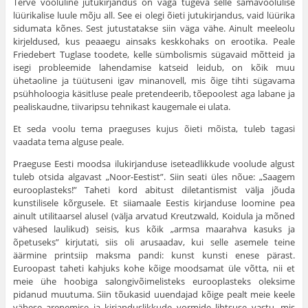
Terve vooluline jutukirjandus on väga tugeva selle samavoolulise
lüürikalise luule mõju all. See ei olegi õieti jutukirjandus, vaid lüürika
sidumata kõnes. Sest jutustatakse siin väga vähe. Ainult meeleolu
kirjeldused, kus peaaegu ainsaks keskkohaks on erootika. Peale
Friedebert Tuglase toodete, kelle sümbolismis süga­vaid mõtteid ja
isegi probleemide lahendamise katseid leidub, on kõik muu
ühetaoline ja tüütuseni igav minanovell, mis õige tihti sügavama
psühholoogia käsitluse peale pretendeerib, tõepoolest aga labane ja
pealiskaudne, tiivaripsu tehnikast kaugemale ei ulata.
Et seda voolu tema praeguses kujus õieti mõista, tuleb tagasi
vaadata tema alguse peale.
Praeguse Eesti moodsa ilukirjanduse iseteadlikkude voolude algust
tuleb otsida algavast „Noor-Eestist”. Siin seati üles nõue: „Saagem
eurooplasteks!” Taheti kord abitust diletantismist välja jõuda
kunstilisele kõrgusele. Et siiamaale Eestis kirjanduse loomine pea
ainult utili­taarsel alusel (välja arvatud Kreutzwald, Koidula ja mõned
vähesed laulikud) seisis, kus kõik „armsa maarahva kasuks ja
õpetuseks” kirjutati, siis oli arusaadav, kui selle asemele teine
äärmine printsiip maksma pandi: kunst kunsti enese pärast.
Euroopast taheti kahjuks kohe kõige moodsamat üle võtta, nii et
meie ühe hoobiga salongivõimelisteks eurooplasteks oleksime
pidanud muutuma. Siin tõukasid uuendajad kõige pealt meie keele
vähese arenemise ja kirjanduslikkude vormide lihtsuse vastu, mis