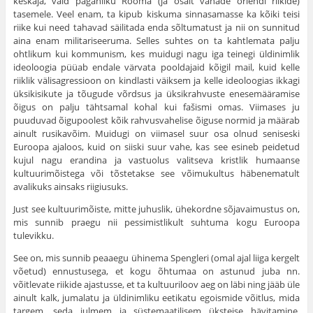
keskaja, vaid paganliku Rooma (ja osalt vanade oriendi riikide)
tasemele. Veel enam, ta kipub kiskuma sinnasamasse ka kõiki teisi
riike kui need tahavad säilitada enda sõltumatust ja nii on sunnitud
aina enam militariseeruma. Selles suhtes on ta kahtlemata palju
ohtlikum kui kommunism, kes muidugi nagu iga teinegi üldinimlik
ideoloogia püüab endale värvata pooldajaid kõigil mail, kuid kelle
riiklik välisagressioon on kindlasti väiksem ja kelle ideoloogias ikkagi
üksikisikute ja tõugude võrdsus ja üksikrahvuste enesemääramise
õigus on palju tähtsamal kohal kui fašismi omas. Viimases ju
puuduvad õigupoolest kõik rahvusvahelise õiguse normid ja määrab
ainult rusikavõim. Muidugi on viimasel suur osa olnud seniseski
Euroopa ajaloos, kuid on siiski suur vahe, kas see esineb peidetud
kujul nagu erandina ja vastuolus valitseva kristlik humaanse
kultuurimõistega või tõstetakse see võimukultus häbenematult
avalikuks ainsaks riigiusuks.
Just see kultuurimõiste, mitte juhuslik, ühekordne sõjavaimustus on,
mis sunnib praegu nii pessimistlikult suhtuma kogu Euroopa
tulevikku.
See on, mis sunnib peaaegu ühinema Spengleri (omal ajal liiga kergelt
võetud) ennustusega, et kogu õhtumaa on astunud juba nn.
võitlevate riikide ajastusse, et ta kultuuriloov aeg on läbi ning jääb üle
ainult kalk, jumalatu ja üldinimliku eetikatu egoismide võitlus, mida
targem, seda julmem ja süstemaatilisem üksteise hävitamine.