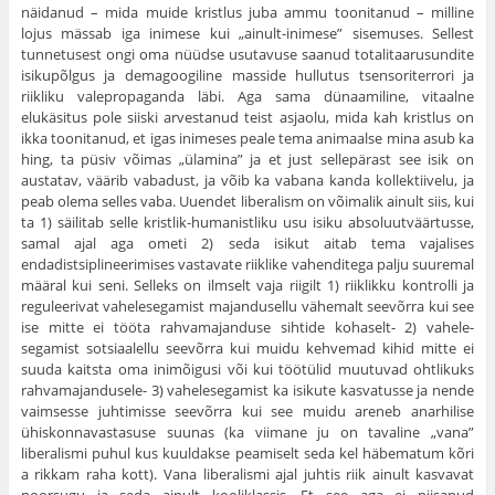
näidanud – mida muide kristlus juba ammu toonitanud – milline
lojus mässab iga inimese kui „ainult-inimese” sisemuses. Sellest
tunnetusest ongi oma nüüdse usutavuse saanud totalitaarusundite
isikupõlgus ja demagoogiline masside hullutus tsensoriterrori ja
riikliku valepropaganda läbi. Aga sama dünaamiline, vitaalne
elukäsitus pole siiski arvestanud teist asjaolu, mida kah kristlus on
ikka toonitanud, et igas inimeses peale tema animaalse mina asub ka
hing, ta püsiv võimas „ülamina” ja et just sellepärast see isik on
austatav, väärib vabadust, ja võib ka vabana kanda kollektiivelu, ja
peab olema selles vaba. Uuendet liberalism on võimalik ainult siis, kui
ta 1) säilitab selle kristlik-humanistliku usu isiku absoluutväärtusse,
samal ajal aga ometi 2) seda isikut aitab tema vajalises
endadistsiplineerimises vastavate riiklike vahenditega palju suuremal
määral kui seni. Selleks on ilmselt vaja riigilt 1) riiklikku kont­rolli ja
reguleerivat vahelesegamist majandusellu vähemalt seevõrra kui see
ise mitte ei tööta rahvamajanduse sihtide kohaselt- 2) vahele­
segamist sotsiaalellu seevõrra kui muidu kehvemad kihid mitte ei
suuda kaitsta oma inimõigusi või kui töötülid muutuvad ohtlikuks
rahva­majandusele- 3) vahelesegamist ka isikute kasvatusse ja nende
vaim­sesse juhtimisse seevõrra kui see muidu areneb anarhilise
ühiskonnavastasuse suunas (ka viimane ju on tavaline „vana”
liberalismi pu­hul kus kuuldakse peamiselt seda kel häbematum kõri
a rikkam raha kott). Vana liberalismi ajal juhtis riik ainult kasvavat