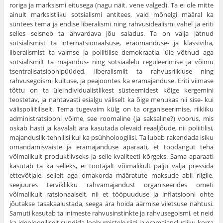
roriga ja marksismi eitusega (nagu näit. vene valged). Ta ei ole mitte
ainult marksistliku sotsialismi antitees, vaid mõnelgi määral ka
süntees tema ja endise liberalismi ning rahvusidealismi vahel ja eriti
selles seisneb ta ähvardava jõu saladus. Ta on välja jätnud
sotsialismist ta internatsio­naalsuse, eraomanduse- ja klassiviha,
liberalismist ta vaimse ja poliitilise demokraatia, üle võtnud aga
sotsialismilt ta majandus- ning sotsiaalelu reguleerimise ja võimu
tsentralisatsioonipüüded, liberalismilt ta rahvus­riikluse ning
rahvusegoismi kultuse, ja peajoontes ka eramajanduse. Eriti viimase
tõttu on ta üleindividualistlikest süsteemidest kõige kergemini
teostetav, ja nähtavasti esialgu väliselt ka õige menukas nii sise- kui
välis­poliitiliselt. Tema tugevaim külg on ta organiseerimise, riikliku
administ­ratsiooni võime, see roomaline (ja saksaline?) voorus, mis
oskab hästi ja kavalalt ära kasutada olevaid reaaljõude, nii poliitilisi,
majanduslik-tehnilisi kui ka psühholoogilisi. Ta lubab rakendada isiku
omandamisvaiste ja eramajanduse aparaati, et toodangut teha
võimalikult produk­tiivseks ja selle kvaliteeti kõrgeks. Sama aparaati
kasutab ta ka selleks, ei töötajalt võimalikult palju välja pressida
ettevõtjale, sellelt aga oma­korda määratute maksude abil riigile,
seejuures terviklikku rahvamajan­dust organiseerides ometi
võimalikult ratsionaalselt, nii et tööpuuduse ja inflatsiooni ohte
jõutakse tasakaalustada, seega ära hoida äärmise vilet­suse nähtusi.
Samuti kasutab ta inimeste rahvusinstinkte ja rahvusegoismi, et neid
ka ideoloogiliselt sundida loobumistele riigi ja eramajanclusliku korra