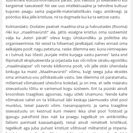
suuremate kultuurivõimaluste pärast. Just vaesust ju idealiseeriti kui
kergeimat taevateed! Nii see uus intellektu­aalne ja tehniline kultuur
kujunes peagu sama paganlik-materialistlikuks nagu antiiknegi. Ja
pöördus ikka jälle kristluse, nii ta dogmade kui ka ta eetose vastu.
Kolmandaks: Oodates peatset maailma otsa ja halvustades (Rooma)
riiki kui „maailmavürsti” ala, jättis esialgne kristlus oma süsteemist
välja ka „keisri päralt” oleva kogu ühiskondliku ja poliitilise elu
organiseeri­mise. Nii seisid ta hilisemad järelkäijad, nähes ennast oma
eelkäijate poolt nagu petetuna, raske dilemma ees: kuna viimnepäev
e i tulnud, kas tõesti „kurjale mitte kurjaga vastu pannes” lasta end
lõpmatult eks­pluateerida ja orjastada kas või mõne üksiku egoistliku
„maailmalapse” või nende kildkonna poolt, või jälle siiski ühendada
kirikuga ka maist „Maailmavürsti” võimu, kuigi seega juba eksides
oma armastus-usu põhikäskude vastu. See dilemma oli paratamatu,
mõlemad võimalused ühe­võrra koledad, ja on ime, et selle määratu
sisevastuolu tõttu ei varisenud kogu süsteem. Ent ta püsiski ainult
kroonilises traagilises agoonias, nagu ütleb Unamuno. Nende kahe
võimaluse vahel on ta kõikunud läbi keskaja (äärmuseks ühel pool
munklus, teisel paavsti võim, tsesaropapism). Ja sama traagiline
sisevastuolu on kestnud kuni meieni: ikka ühel pool Tolstoid ja
igasugu patsifistid (kes näit ka praegu tegelikult on antikristliku
fašismi parimaid kaasaaitajaid), teisal ainult nimeliselt kristli­kud,
tegelikult aga juba puhast kristlust võltsivad militaristid ja imperia­