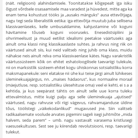
(näit. reli­giooni) alahindamisele. Toonitatakse kõigepealt iga isiku
õigust võrd­sele osasaamisele maa varadest ja hüvedest, mitte aga ka
enam tema kohustust tööks ja „ausaks mänguks” ausa ettevõtjaga,
nagu tegi seda liberalistlik eetika: iga ettevõtja muutub juba sellisena
klassivaen­laseks, kelle umbusaldamine, kahjustamine või koguni
hävitamine tõu­seb koguni vooruseks. Enesedistsipliini ja
ohvrimeelsust ja muud eetilist idealismi peetakse väärtuseks aga
ainult oma klassi ning klassikaaslaste suhtes. Ja rahvus ning riik on
väärtused ainult siis, kui neid valitseb ning juhib oma klass, muidu
nähakse neis ainult relva oma klassivaenlase kätes. Nagu varakristlik
väärtussüsteem kõik on ehitet eshatoloogilisele taevariigi tulekule,
nii on marksistlik süsteem ehitet kogu ühiskonnas sot­sialistliku korra
maksmapanekule: seni elatakse nii ühe kui teise järgi ainult lühikeses
üleminekuajajärgus, nn. „maises hädaorus”, kus nor­maalne moraal
(mäejutluse, resp. sotsialistliku ülesehituse oma) veel ei kehti, ei s a a
kehtida, ja kus seepärast tähtis on ainult selle uue korra tuleku
ettevalmistus, mitte kuigi palju aga selle üleminekuaja „ajutised”
väärtused, nagu rahvuse või riigi vägevus, rahvamajanduse üldine
tõus, töölistegi „väikekodanlikud” mugavused jne. Siin valitseb
radikaalse­mate voolude arvates pigemini sageli isegi juhtmõte „mida
halvem, seda parem” – umb. nagu vastavalt varasema kristlusegi
vaesusekultuses. Sest see ju kiirendab revolutsiooni, resp. taevariigi
tulekut.