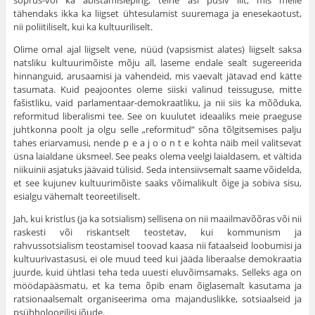
sõprus-või ka abistamisleping, teine asi püsiv liit, mis meile
tähendaks ikka ka liigset ühtesulamist suuremaga ja enesekaotust,
nii poliitiliselt, kui ka kul­tuuriliselt.
Olime omal ajal liigselt vene, nüüd (vapsismist alates) liigselt saksa
natsliku kultuurimõiste mõju all, laseme endale sealt sugereerida
hinnan­guid, arusaamisi ja vahendeid, mis vaevalt jätavad end kätte
tasumata. Kuid peajoontes oleme siiski valinud teissuguse, mitte
fašistliku, vaid parlamentaar-demokraatliku, ja nii siis ka mõõduka,
reformitud libe­ralismi tee. See on kuulutet ideaaliks meie praeguse
juhtkonna poolt ja olgu selle „reformitud” sõna tõlgitsemises palju
tahes eriarvamusi, nende p e a j ο ο n t e kohta näib meil valitsevat
üsna laialdane üksmeel. See peaks olema veelgi laialdasem, et vältida
niikuinii asjatuks jäävaid tülisid. Seda intensiivsemalt saame võidelda,
et see kujunev kultuuri­mõiste saaks võimalikult õige ja sobiva sisu,
esialgu vähemalt teoreeti­liselt.
Jah, kui kristlus (ja ka sotsialism) sellisena on nii maailmavõõras või nii
raskesti või riskantselt teostetav, kui kommunism ja
rahvussotsialism teostamisel toovad kaasa nii fataalseid loobumisi ja
kultuurivastasusi, ei ole muud teed kui jääda liberaalse demokraatia
juurde, kuid ühtlasi teha teda uuesti eluvõimsamaks. Selleks aga on
möödapääsmatu, et ka tema õpib enam õiglasemalt kasutama ja
ratsionaalsemalt organiseerima oma majanduslikke, sotsiaalseid ja
psühholoogilisi jõude.