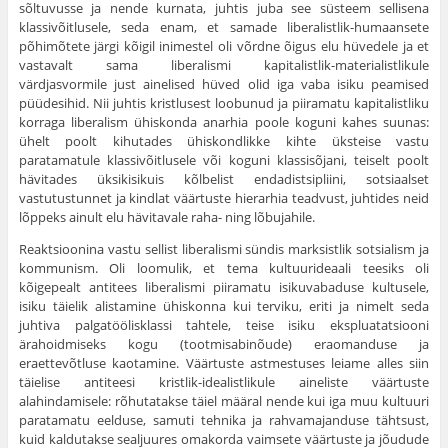
sõltuvusse ja nende kurnata, juhtis juba see süsteem sellisena
klassivõitlusele, seda enam, et samade liberalistlik-humaansete
põhimõtete järgi kõigil inimestel oli võrdne õigus elu hüvedele ja et
vastavalt sama libera­lismi kapitalistlik-materialistlikule
värdjasvormile just ainelised hüved olid iga vaba isiku peamised
püüdesihid. Nii juhtis kristlusest loobunud ja piiramatu kapitalistliku
korraga liberalism ühiskonda anarhia poole ko­guni kahes suunas:
ühelt poolt kihutades ühiskondlikke kihte üksteise vastu
paratamatule klassivõitlusele või koguni klassisõjani, teiselt poolt
hävitades üksikisikuis kõlbelist endadistsipliini, sotsiaalset
vastutustunnet ja kindlat väärtuste hierarhia teadvust, juhtides neid
lõppeks ainult elu hävitavale raha- ning lõbujahile.
Reaktsioonina vastu sellist liberalismi sündis marksistlik sotsialism ja
kommunism. Oli loomulik, et tema kultuurideaali teesiks oli
kõigepealt antitees liberalismi piiramatu isikuvabaduse kultusele,
isiku täielik alistamine ühiskonna kui terviku, eriti ja nimelt seda
juhtiva palgatöölisklassi tahtele, teise isiku ekspluatatsiooni
ärahoidmiseks kogu (tootmisabinõude) eraomanduse ja
eraettevõtluse kaotamine. Väärtuste astmestuses leiame alles siin
täielise antiteesi kristlik-idealistlikule aineliste väärtuste
alahindamisele: rõhutatakse täiel määral nende kui iga muu kul­tuuri
paratamatu eelduse, samuti tehnika ja rahvamajanduse tähtsust,
kuid kaldutakse sealjuures omakorda vaimsete väärtuste ja jõudude