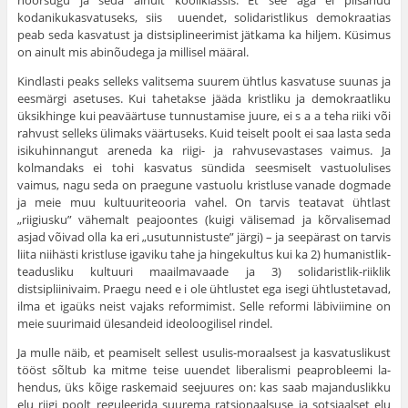
noorsugu ja seda ainult kooliklassis. Et see aga ei piisanud
kodanikukasvatuseks, siis uuendet, solidaristlikus demokraatias
peab seda kasvatust ja distsiplineerimist jätkama ka hiljem. Küsimus
on ainult mis abinõudega ja millisel määral.
Kindlasti peaks selleks valitsema suurem ühtlus kasvatuse suunas ja
eesmärgi asetuses. Kui tahetakse jääda kristliku ja demokraatliku
üksikhinge kui peaväärtuse tunnustamise juure, ei s a a teha riiki või
rah­vust selleks ülimaks väärtuseks. Kuid teiselt poolt ei saa lasta seda
isikuhinnangut areneda ka riigi- ja rahvusevastases vaimus. Ja
kolmandaks ei tohi kasvatus sündida seesmiselt vastuolulises
vaimus, nagu seda on prae­gune vastuolu kristluse vanade dogmade
ja meie muu kultuuriteooria vahel. On tarvis teatavat ühtlast
„riigiusku” vähemalt peajoontes (kuigi välisemad ja kõrvalisemad
asjad võivad olla ka eri „usutun­nistuste” järgi) – ja seepärast on tarvis
liita niihästi kristluse igaviku tahe ja hingekultus kui ka 2) humanistlik-
teadusliku kultuuri maailma­vaade ja 3) solidaristlik-riiklik
distsipliinivaim. Praegu need e i ole ühtlustet ega isegi ühtlustetavad,
ilma et igaüks neist vajaks reformi­mist. Selle reformi läbiviimine on
meie suurimaid ülesandeid ideoloo­gilisel rindel.
Ja mulle näib, et peamiselt sellest usulis-moraalsest ja kasvatus­likust
tööst sõltub ka mitme teise uuendet liberalismi peaprobleemi la­
hendus, üks kõige raskemaid seejuures on: kas saab majanduslikku
elu riigi poolt reguleerida suurema ratsionaalsuse ja sotsiaalset elu