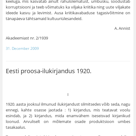
keeluga, mis kasvatab ainult rahulolema­tust, umbusku, soodustab
korruptsiooni ja teeb võimatuks ka viljaka kriitika ning uute viljakate
ideede kasvu ja levimist. Ausa kriitikavabaduse tagasivõitmine on
tänapäeva tähtsamaid kultuuriülesandeid.
A. Annist
Akadeemiast nr. 2/1939
31. December 2009
Eesti proosa-ilukirjandus 1920.
I
1920. aasta jooksul ilmunud ilukirjandust silmitsedes võib seda, nagu
ennegi, kahte osasse jaotada : 1) kirjandus, mis teatavat voolu
esindab, ja 2) kirjandus, mida enam­vähem iseseisvad kirjanikud
loonud. Arvuliselt on mõle­mate osade produktsioon umbes
tasakaalus.