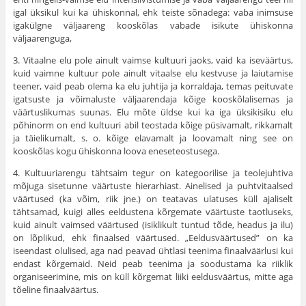
igal üksikul kui ka ühiskonnal, ehk teiste sõnadega: vaba inimsuse
igakülgne väljaareng kooskõlas vabade isikute ühis­konna
väljaarenguga,
3. Vitaalne elu pole ainult vaimse kultuuri jaoks, vaid ka iseväärtus,
kuid vaimne kultuur pole ainult vitaalse elu kestvuse ja laiutamise
teener, vaid peab olema ka elu juhtija ja korraldaja, temas peituvate
igatsuste ja võimaluste väljaarendaja kõige kooskõlalisemas ja
väärtuslikumas suunas. Elu mõte üldse kui ka iga üksikisiku elu
põhinorm on end kultuuri abil teostada kõige püsivamalt, rikkamalt
ja täieliku­malt, s. o. kõige elavamalt ja loovamalt ning see on
kooskõlas kogu ühiskonna loova eneseteostusega.
4. Kultuuriarengu tähtsaim tegur on kategoorilise ja teolejuhtiva
mõjuga sise­tunne väärtuste hierarhiast. Ainelised ja puhtvitaalsed
väärtused (ka võim, riik jne.) on teatavas ulatuses küll ajaliselt
tähtsamad, kuigi alles eeldustena kõrge­mate väärtuste taotluseks,
kuid ainult vaimsed väärtused (isiklikult tuntud tõde, headus ja ilu)
on lõplikud, ehk finaalsed väärtused. „Eeldusväärtused” on ka
iseendast olulised, aga nad peavad ühtlasi teenima finaalväärlusi kui
endast kõrgemaid. Neid peab teenima ja soodustama ka riiklik
organiseerimine, mis on küll kõrgemat liiki eeldusväärtus, mitte aga
tõeline finaalväärtus.