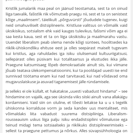
Kristlik jumalariik maa peal on jäänud teostamata, sest ta on oinud
liiga taevalik, fašistlik riik võimutseb praegu nii, sest et ta on senistest
kõige „maailmsem”, täielikult „põrguvürsti” jõududele tugenev, kuigi
neid omahuviliselt distsiplineeriv. Kristluse valitsus on võimalik vaid
üksik­isikus, sotsialism ehk vaid kauges tulevikus, fašismi võim aga ei
saa kesta kaua, sest et ta on liiga üksikisiku ja maailmarahu vastu.
Uuendet liberalism peab olema nende kõigi süntees, hoolitsedes ka
riiklik-ühiskondliku ehituse eest ja olles seepärast maiselt tugevam
kui kristlus, aga rahuldades iga isiku olulisemaid kultuuriigatsusi,
sellepärast olles püsivam kui totalitaarsus ja elustudes ikka jälle.
Praegune katsumisaeg lõpeb demokraatiale ainult siis, kui viimane
jõuab teatava ülekom­pensatsioonini, kui ta pooldajad uuesti ise end
sunnivad töötama enam kui nad tarvitavad, kui nad võidavad oma
mugavuslaiskuse ja asuvad taganemisest jälle ründamisele.
Ja selleks ei ole küllalt, et hakatakse „uuesti vabadust hindama” – see
hindamine on vajalik, aga see üksinda viiks siiski ainult vana alla­käigu
kordamiseni. Vaid siin on oluline, et tõesti leitakse ka u u s tege­lik
ühiskonna korralduse vorm ja seda kandev uus mentaliteet, mis
võimaldaks liita vabadust suurema distsipliiniga. Liberalism-
rousseauism uskus liiga palju isiku endadistsipliini võimalusse ega
teinud midagi tema sotsiaalseks ja riiklikuks distsiplineerimiseks –
sellest ta praegune pettumus ja nõrkus. Alles süvapsühholoogia on