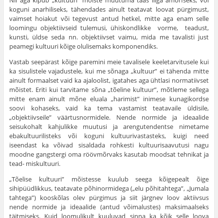
Nii aga kipub „kultuuri” mõiste muutuma taas liiga amorfseks, või
koguni anarhiliseks, tähendades ainult teatavat loovat pürgimust,
vaimset hoiakut või tegevust antud hetkel, mitte aga enam selle
loomingu objektiivseid tulemusi, ühiskondlikke vorme, teadust,
kunsti, üldse seda nn. objektiivset vaimu, mida me tavalisti just
peamegi kultuuri kõige olulisemaks komponendiks.
Vastab seepärast kõige paremini meie tavalisele keeletarvitusele kui
ka sisulistele vajadustele, kui me sõnaga „kultuur” ei tähenda mitte
ainult formaalset vaid ka ajaloolist, igatahes aga ühtlasi normatiivset
mõis­tet. Eriti kui tarvitame sõna „tõeline kultuur”, mõtleme sellega
mitte enam ainult mõne eluala „harimist” inimese kunagikordse
soovi kohaseks, vaid ka tema vastamist teatavaile üldisile,
„objektiivseile” väärtusnormidele. Nende normide ja ideaalide
seisukohalt kahjulikke muutusi ja arengu­tendentse nimetame
ebakultuurilisteks või koguni kultuurivastasteks, kuigi need
iseendast ka võivad sisaldada rohkesti kultuurisaavutusi nagu
moodne gangstergi oma röövmõrvaks kasutab moodsat tehnikat ja
tead- miskultuuri.
„Tõelise kultuuri” mõistesse kuulub seega kõigepealt õige
sihipüüdlikkus, teatavate põhinormidega („elu põhitahtega”, „Jumala
tahtega”) kooskõlas olev pürgimus ja siit järgnev loov aktiivsus
nende normide ja ideaalide (antud võimalustes) maksimaalseks
täitmiseks. Kuid loomulikult kuuluvad sinna ka kõik selle loova