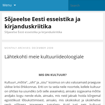
Menu
Sõjaeelse Eesti esseistika ja
kirjanduskriitika
Sõjaeelse Eesti esseistika ja kirjanduskriitika
MONTHLY ARCHIVES:
DECEMBER 2009
Lähtekohti meie kultuuriideoloogiale
MIS ON KULTUUR?
Kultuuri „mõtte”, „sihi” ja ,,sisu” küsimus on uks valusamaid prae­guse
üldise kriisi õhkkonnas. Eriti on ta seda neile noortele, kellele kul­tuur
on ühtlasi ka usundiks (või selle aseaineks), ainsaks sügavama mõtte
andjaks kogu nende elule, ainsaks, mis neid jaksab hoida kõrgemal
ego­istlikust lõbuküttimisest, ainsaks, mis üksikisikut ja üksikhetke
seob põli­sega, igavesega, jumalaga. Kuid just neis kultuuri