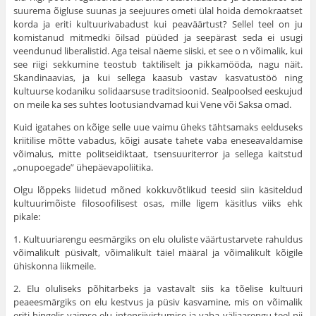
suurema õigluse suunas ja seejuures ometi ülal hoida demokraatset
korda ja eriti kultuurivabadust kui peaväärtust? Sellel teel on ju
komistanud mitmedki õilsad püüded ja seepärast seda ei usugi
veendunud liberalistid. Aga teisal näeme siiski, et see ο n võimalik, kui
see riigi sekkumine teostub taktiliselt ja pikkamööda, nagu näit.
Skan­dinaavias, ja kui sellega kaasub vastav kasvatustöö ning
kultuurse kodaniku solidaarsuse traditsioonid. Sealpoolsed eeskujud
on meile ka ses suhtes lootusiandvamad kui Vene või Saksa omad.
Kuid igatahes on kõige selle uue vaimu üheks tähtsamaks eeldu­seks
kriitilise mõtte vabadus, kõigi ausate tahete vaba enese­avaldamise
võimalus, mitte politseidiktaat, tsensuuriterror ja sellega kaits­tud
„onupoegade” ühepäevapoliitika.
Olgu lõppeks liidetud mõned kokkuvõtlikud teesid siin käsiteldud
kultuurimõiste filosoofilisest osas, mille ligem käsitlus viiks ehk
pikale:
1. Kultuuriarengu eesmärgiks on elu oluliste väärtustarvete rahuldus
võimali­kult püsivalt, võimalikult täiel määral ja võimalikult kõigile
ühiskonna liikmeile.
2. Elu oluliseks põhitarbeks ja vastavalt siis ka tõelise kultuuri
peaeesmärgiks on elu kestvus ja püsiv kasvamine, mis on võimalik
eriti hingelis-vaimse elu inten­siivistumise ja vaba väljaarengu teel nii