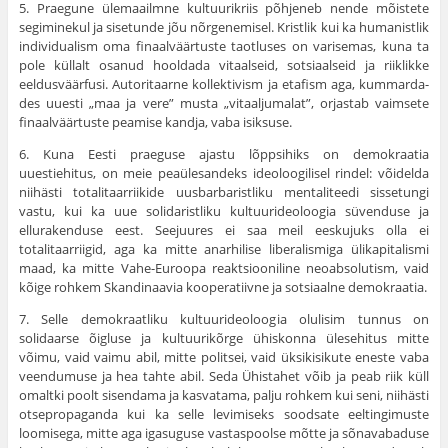
5. Praegune ülemaailmne kultuurikriis põhjeneb nende mõistete
segiminekul ja sisetunde jõu nõrgenemisel. Kristlik kui ka humanistlik
individualism oma finaalväärtuste taotluses on varisemas, kuna ta
pole küllalt osanud hooldada vitaalseid, sotsiaal­seid ja riiklikke
eeldusväärfusi. Autoritaarne kollektivism ja etafism aga, kummarda­
des uuesti „maa ja vere” musta „vitaaljumalat”, orjastab vaimsete
finaalväärtuste pea­mise kandja, vaba isiksuse.
6. Kuna Eesti praeguse ajastu lõppsihiks on demokraatia
uuestiehitus, on meie peaülesandeks ideoloogilisel rindel: võidelda
niihästi totalitaarriikide uusbarbaristliku mentaliteedi sissetungi
vastu, kui ka uue solidaristliku kultuurideoloogia süven­duse ja
ellurakenduse eest. Seejuures ei saa meil eeskujuks olla ei
totalitaarriigid, aga ka mitte anarhilise liberalismiga ülikapitalismi
maad, ka mitte Vahe-Euroopa reakt­siooniline neoabsolutism, vaid
kõige rohkem Skandinaavia kooperatiivne ja sotsiaalne demokraatia.
7. Selle demokraatliku kultuurideoloogia olulisim tunnus on
solidaarse õigluse ja kultuurikõrge ühiskonna ülesehitus mitte
võimu, vaid vaimu abil, mitte politsei, vaid üksikisikute eneste vaba
veendumuse ja hea tahte abil. Seda Ühistahet võib ja peab riik küll
omaltki poolt sisendama ja kasvatama, palju rohkem kui seni, niihästi
otsepropaganda kui ka selle levimiseks soodsate eeltingimuste
loomisega, mitte aga iga­suguse vastaspoolse mõtte ja sõnavabaduse