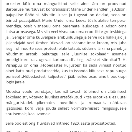
orkester kõik oma mänguriistad sellel ainel ära on proovinud
Barbaruse mürtsuvast kontra­bassist Marie Underi kandleni ja Adsoni
pajupillise flöödini. Mis siin ilusat ja tugevat on öeldud, seda on
teinud pea­asjalikult Marie Under oma keeva tõsiluulelise tempera­
mendiga, osalt Visnapuu oma paremate lauludega ja Adson oma
lihtsa armsusega. Mis siin veel Visnapuu oma erooti­liste groteskidega
ja J. Semper oma kuuvalgese lamburiluulega ja terve rida hakkajaid ja
jäljendajaid veel ümber ütlevad, on säärane imar kraam, mis juba
isegi rohinoorte seas protesti elule kutsub, südame läikima paneb ja
nõudmist äratab: pakutagu selle „lüürilise sokolaadi” asemele
ometigi kord ka „tugevat karbonaadi”, isegi „värsket sõnnikut”! -H.
Visnapuu on oma „Hõbedastes kuljustes” ka seda viimast nõutud
ainet katsunud produtseerida, kus ta Issanda kiituseks ropu suuga
poriseb! „Hõbedastest kuljustest” jääb selles osas ainult puukrapi
login järele.
Moodsa voolu esindajadj kes nähtavasti tülpinud on „lüürilisest
šokolaadist”, võtavad lüürikas ärasõtkutud kitsa erootika üles uutel
mänguriistadel, pikemates novellides ja romaanis, nähtavas
igatsuses, kord välja jõuda sellest vormitreimisest mingisugusele
sisulisemale, kaaluvamale.
Selle poolest ongi huvitavad mitmed 1920. aasta proosatooted.