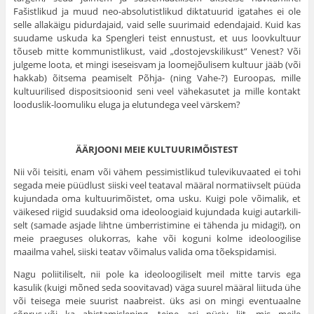
Fašistlikud ja muud neo-absolutistlikud diktatuurid igatahes ei ole
selle allakäigu pidurdajaid, vaid selle suurimaid edendajaid. Kuid kas
suudame uskuda ka Spengleri teist ennustust, et uus loovkultuur
tõuseb mitte kommunistlikust, vaid „dostojevskilikust” Venest? Või
julgeme loota, et mingi iseseisvam ja loomejõulisem kultuur jääb (või
hakkab) õitsema peamiselt Põhja- (ning Vahe-?) Euroopas, mille
kultuurilised dispositsioonid seni veel vähekasutet ja mille kontakt
looduslik-loomuliku eluga ja elutundega veel värskem?
ÄÄRJOONI MEIE KULTUURIMÕISTEST
Nii või teisiti, enam või vähem pessimistlikud tulevikuvaated ei tohi
segada meie püüdlust siiski veel teataval määral normatiivselt püüda
kujundada oma kultuurimõistet, oma usku. Kuigi pole võimalik, et
väikesed riigid suudaksid oma ideoloogiaid kujundada kuigi autarkili­
selt (samade asjade lihtne ümberristimine ei tähenda ju midagi!), on
meie praeguses olukorras, kahe või koguni kolme ideoloogilise
maailma vahel, siiski teatav võimalus valida oma tõekspidamisi.
Nagu poliitiliselt, nii pole ka ideoloogiliselt meil mitte tarvis ega
kasulik (kuigi mõned seda soovitavad) väga suurel määral liituda ühe
või teisega meie suurist naabreist. üks asi on mingi eventuaalne