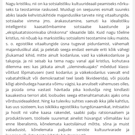
Nagu kristliku, nii on ka sotsialistliku kultuurideaali peamiseks nõrku­
seks ta teostamise raskused. Muidugi on seejuures esmalt suureks
abiks laiade kehvistukihtide majanduslike tarvete ning vitaaltungide,
sotsiaalse vimma jms. ärakasutamine, samuti ka idealistliku
intelligentsi kaasatõm­bamine sotsiaalse kaastunde ja
„ekspluatatsioonivaba ühiskonna” ideaaIide läbi. Kuid nagu tõeline
kristlus, nii nõuab ka marksistliku sotsia­lismi teostamine isiku maiste,
s. o. egoistlike vitaaltungide üsna tugevat pidurdamist, vähemalt
majanduslikul alal, ja peletab seega endast eemale eriti kõik vähegi
jõukamad kihid, mitte ainult kodanluse, vaid ka väike­kodanluse ja
talupoja. Ja nii seisab ka tema nagu vanal ajal kristlus, ko­hutava
dilemma ees: kas jätkata ainult „üleminekuajaks” mõeldud klassi­
võitlust lõpmatuseni (sest kodanlus ja väikekodanlus vaevalt end
vaba­tahtlikult või demokraatsel teel laseb likvideerida), või püüda
kõigi abi­nõudega haarata võimu vägisi, ka arvuliselt vähemuses olles,
ja püüda oma vastast hävitada pika kodusõja ning kindlasti
kauakestva terrori abil, loobudes seega ettenahtamatuks ajaks oma
võrdsusideaalidest. Ning ka tuleviku suhtes vaevab ikka jälle kahtlus,
kas uus süsteem, kus isik­likku egoistlikku tungdünaamikat, initsiatiivi
ja hoolt nii vähe kaasa rakendet, saabki palju ratsionaalsem ja
produktiivsem, töölisele suuremat ainelist hüvangut võimaldav kui
enne liberalismis, kõnelemata kaotsi­läinud mõtte, sõna ja muist
vabadusist, kõnelemata paljude seniste kul­tuurivarade ja