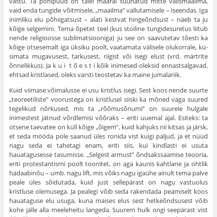
vastu. Ta põhipüüd on täiel määral suunatud mitte välis­maailma,
vaid enda tungide võitmisele, „maailma” vallutamisele – iseendas. Iga
inimliku elu põhiigatsust – alati kestvat hingeõndsust – näeb ta ju
kõige selgemini. Tema õpetet teel (kus stoiline tungidesuretus liitub
nende religioosse sublimatsiooniga) ju see on saavutetav tõesti ka
kõige otsesemalt iga üksiku poolt, vaatamata välisele olukorrale, kü­
simata mugavusest, tarkusest, riigist või isegi elust (vrd. märtrite
õnne­likkus). Ja k u i t õ e s t i kõik inimesed oleksid ennastsalgavad,
ehtsad kristlased, oleks varsti teostetav ka maine jumalariik.
Kuid viimase võimalusse ei usu kristlus isegi. Sest koos nende suurte
„teoreetiliste” voorustega on kristlusel siiski ka mõned väga suured
tegelikud nõrkused, mis ta „rõõmusõnumi” on suurele hulgale
inimes­test jätnud võrdlemisi võõraks – eriti uuemal ajal. Esiteks: ta
otsene taevatee on küll kõige „õigem”, kuid kahjuks nii kitsas ja järsk,
et seda mööda pole saanud üles ronida vist kuigi paljud, ja et nüüd
nagu seda ei tahetagi enam, eriti siis, kui kindlasti ei usuta
hauatagusesse tasumisse. „Selgest armust” õndsakssaamise teooria,
eriti protestantismi poolt toonitet, on aga kaunis kahtlane ja ohtlik
hädaabinõu – umb. nagu lift, mis võiks nagu igaühe ainult tema palve
peale üles sõidutada, kuid just sellepärast on nagu vastuolus
kristluse olemusega. Ja pealegi võib seda rakendada peamiselt koos
hauataguse elu usuga, kuna maises elus sest hetkeõndsusest võib
kohe jälle alla meeleheitu langeda. Suurem hulk ongi seepärast vist