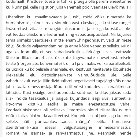
kodumailt. Kristlusel tõesti ei tohiks praegu olla parem enesetunne
kui kuningal, kelle riigist on juba vähemalt pool vaenlase ülevõimu all!
Liberalism kui maailmavaade ja „usk”, mida võiks nimetada ka
humanismiks, sündis reaktsioonina vastu keskaegse kristluse ran­get
lihasuretust, vitaalsete tungide allasurumist ja sellega kooskõlas ole­
vat feodaalühiskonna hierarhiat ning vabadusepuudust. Nii kujunes
tema ülimaks väärtuseks mitte enam „hingeõndsus”, vaid „inimese
kõigi jõudude väljaarendamine” ja enne kõike vabadus selleks. Nii oli
aga ka loomulik, et see vabadusekultus järkjärgult viis teatavale
ühiskond­likule anarhiale, üksikute tugevamate eneseteostamisele
teiste (nõr­gemate, kehvemate) k u I u I ja viimaks, või ka paralleelselt,
ka üksikisiku kõlbelisele anarhiale, elu kestvust hävitavate lõbuihade
ülekaalule elu distsiplineerivate vaimujõudude üle. Selle
vabadusekultuse ja üliindividualismi negatiivseid tagajärgi võis näha
juba itaalia renessansiaja lõpul eriti vürstikodades ja linnaülimuste
kihtides. Kuid esialgu end uuendada suutnud kristlus jaksas seda
siiski hoida tasakaalus ja paiguti kujundada isegi uusi sünteetilisi
liitvorme kristliku eetika ja maise eneseteostuse vahel.
Feodaalühiskonnas oli selliseks liitvormiks olnud rüütellikkus, mis
nüüdki aitas ülal hoida aadli eetost. Kodanluse kihi jaoks aga kujunes
selleks näit. puritaanlus, „ausa mängu” eetika, humaanse
džentlmenlikkuse ideaal, valgustusaegne inimesearmastus,
romantiline isamaa- ja rahvaarmastus jne. Peamiselt nende