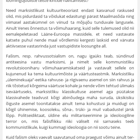
loomingujõuliste teiste kihtide hävitamisest?
Need marksistlikust kultuuriteooriast endast kasvanud raskused
olid, mis pidurdasid ta võidukat edasitungi pärast Maailmasõda ning
viimasel aastakümnel on viinud ta mõjujõu tunduvale langusele.
Ainult Venes õnnestus ta võimuhaarang, kuid selle tulemused olid nii
eemalepeleta­vad Lääne-Euroopa massidele, et need vastavate
katsete puhul nende maal võrdlemisi kergesti lasksid end värvata
aktiivsesse vastasrinda just vastupidiste loosungite all.
Fašism, resp. rahvussotsialism on, nagu igaüks teab, sündinud
antiteesina vastu marksismi, ja nimelt selle kommunistliku
revolutsiooniharu võimuhaaramiskatseid ja vastavalt sellele on
kujunenud ka tema kultuurimõiste ja väärtusteastmik. Marksistliku
„üleminekuaja”-eetika rahvuse- ja riigivaenu asemel on siin rahvus ja
riik tõstetud kõr­geima väärtuse kohale ja nende võim tehtud ülimaks
iseväärtuseks, marksistliku klassikultuse asemel aga püütakse
klassivahede teadvust kõigi abinõudega maha suruda, üksikisiku
õiguste asemel toonitatakse ainult tema kohustusi ja muidugi on
kõigil ühinemise, koosoleku, sõna-, trüki- ja muil vabadustel järsk
lõpp. Politseidiktaat, üldine elu militariseerimine ja ideoloogiline
terror on, mis fašisflikku riiki väliselt nii sarna­seks teeb
kommunistlikule, kuigi kummagi ideoloogia on nii sootu teine.
Kuid fašism oleks vaevalt saavutanud oma praegust võimu ainult ter­