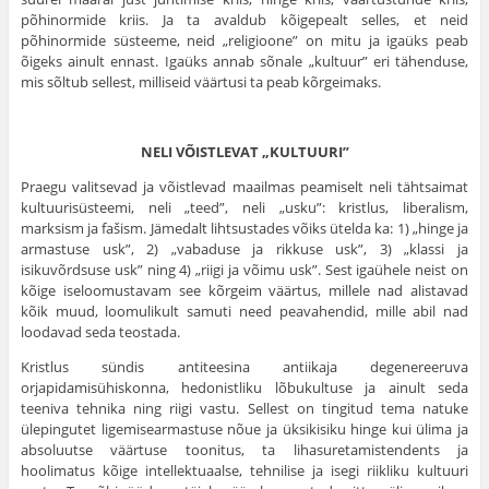
põhinormide kriis. Ja ta avaldub kõigepealt selles, et neid
põhinormide süsteeme, neid „religioone” on mitu ja igaüks peab
õigeks ainult ennast. Igaüks annab sõnale „kultuur” eri tähenduse,
mis sõltub sellest, milliseid väärtusi ta peab kõrgeimaks.
NELI VÕISTLEVAT „KULTUURI”
Praegu valitsevad ja võistlevad maailmas peamiselt neli tähtsaimat
kultuurisüsteemi, neli „teed”, neli „usku”: kristlus, liberalism,
marksism ja fašism. Jämedalt lihtsustades võiks ütelda ka: 1) „hinge ja
armastuse usk”, 2) „vabaduse ja rikkuse usk”, 3) „klassi ja
isikuvõrdsuse usk” ning 4) „riigi ja võimu usk”. Sest igaühele neist on
kõige iseloomustavam see kõrgeim väärtus, millele nad alistavad
kõik muud, loomulikult samuti need peavahendid, mille abil nad
loodavad seda teostada.
Kristlus sündis antiteesina antiikaja degenereeruva
orjapidamisühiskonna, hedonistliku lõbukultuse ja ainult seda
teeniva tehnika ning riigi vastu. Sellest on tingitud tema natuke
ülepingutet ligemisearmastuse nõue ja üksikisiku hinge kui ülima ja
absoluutse väärtuse toonitus, ta lihasuretamistendents ja
hoolimatus kõige intellektuaalse, tehnilise ja isegi riikliku kultuuri