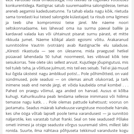
konkurentidega. Rastignac satub suuremaailma salongidesse, temas
areneb aegamisi kadedusetunne. Ta tahab elada nagu kõik, riietuda
sama toredasti kui teised salongide külastajad; ta riisub oma ligi­mesi
ja teeb ühe kompromissi teise järel. Me näeme noori
seltskonnadaame, kes lähevad oma isa surma päeval ballile ja
kardavad valada kas või ühtainust pisarat surnu pärast, et mitte
rikkuda jumet. Näeme kõikjal alasti egoismi võitu. Ärakaranud
sunnitööline Vautrin (voträän) avab Rastignac’ile elu saladuse.
„Kiiresti rikastuda — see on ülesanne, mida praegusel hetkel
püüavad lahendada 50 tuhat noormeest, kes viibivad kõik teie
seisukorras. Teie olete üks sellest arvust. Kujutlege jõupingutusi, mis
teil tuleb teha, ja võitluse jul­must, mis teil ees seisab. Teil ei jää muud
kui õgida üks­teist nagu ämblikud potis!… Pole põhimõtteid, on vaid
sündmused, pole seadusi — on olemas ainult olukorrad, ja tark
inimene seab end nende järgi, et võida kaubelda omal kombel . . .
Pahed on praegu võimul, aga anded on harvad. Ausus ei kõlba
kuhugi. Kahurikuulina peab lendama sel­lesse inimmassi või hiilima
temasse nagu katk. . . Pole ole­mas pattude kahetsust; voorus on
jaotamatu. Seadus mää­rab kahekuuse vangistuse moodsele härrale,
kes ühe ööga võtab lapselt poole tema varandusest — ja sunnitöö
näljarotile, kes varastab tuhat franki. Seal on teie seadused! Põlake
ometi inimesi ja otsige seaduste võrgus suuremaid silmi, millest läbi
ronida. Suurte, ilma nähtava põhjuseta tekkinud varanduste kogu