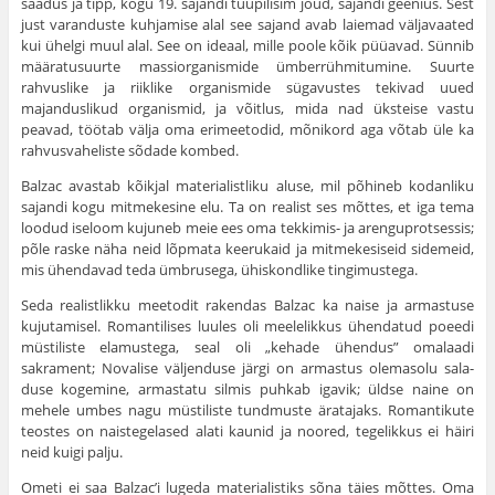
saadus ja tipp, kogu 19. sajandi tüü­pilisim jõud, sajandi geenius. Sest
just varanduste kuhja­mise alal see sajand avab laiemad väljavaated
kui ühelgi muul alal. See on ideaal, mille poole kõik püüavad. Sünnib
määratusuurte massiorganismide ümberrühmitumine. Suurte
rahvuslike ja riiklike organismide sügavustes tekivad uued
majanduslikud organismid, ja võitlus, mida nad üksteise vastu
peavad, töötab välja oma erimeetodid, mõnikord aga võtab üle ka
rahvusvaheliste sõdade kombed.
Balzac avastab kõikjal materialistliku aluse, mil põhineb kodanliku
sajandi kogu mitmekesine elu. Ta on realist ses mõttes, et iga tema
loodud iseloom kujuneb meie ees oma tekkimis- ja arenguprotsessis;
põle raske näha neid lõpmata keerukaid ja mitmekesi­seid sidemeid,
mis ühendavad teda ümbrusega, ühis­kondlike tingimustega.
Seda realistlikku meetodit rakendas Balzac ka naise ja armastuse
kujutamisel. Romantilises luules oli meelelikkus ühendatud poeedi
müstiliste elamus­tega, seal oli „kehade ühendus” omalaadi
sakrament; Novalise väljenduse järgi on armastus olemasolu sala­
duse kogemine, armastatu silmis puhkab igavik; üldse naine on
mehele umbes nagu müstiliste tundmuste äratajaks. Romantikute
teostes on naistegelased alati kaunid ja noored, tegelikkus ei häiri
neid kuigi palju.
Ometi ei saa Balzac’i lugeda materialistiks sõna täies mõttes. Oma