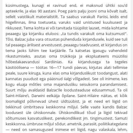
küsimustega, kunagi ei ravinud end, ei maksnud ühtki sou’d
apteekrile, ja elas 90 aastani. Poeg päris palju jooni oma kõvalt isalt,
sellelt vaistlikult materialis­tilt. Ta saabus varakult Pariisi, leidis end
hiigellinnas, ilma toetuseta, varuks vaid unistused kuulsusest ja
rikkusest. Tema kohta ei või tarvitada tüüpi­list lauset, mida kohtame
peaaegu iga kirjaniku elu­loos: „ta tundis varakult oma kutsumust“.
Tõsi, Bal­zac juba vara otsustas pühenduda kirjandusele, kuid see tuli
tal peaaegu ärilisest arvestusest, peaaegu teadvusest, et kirjandus on
tema jaoks lühim tee karjäärile. Ta katsetas igasugu vahendeid
rikastumiseks, asutas oma trükikoja ja ekspluateeris müütilisi
hõbedakaevandusi Sardiinias. Ka kirjandusega ta tegeles
käsitöölisena — töötas 16—17 tundi päevas, kirjutas alati tellimise
peale, suure kiiruga, kuna elas oma kirjanduslikust toodangust, alati
kannatas puu­dust ega pääsnud iialgi võlgadest. See oli inimene, kes
kogu eluaja mõtles oma majandusliku seisukorra parandamisest.
Suurt mõju avaldasid Balzac’ile loodusteaduse edusammud. Ta oli
Saint-Hilaire’i, Dar­wini eelkäija õpilane. Saint-Hilaire näitas, et kõik
loomaliigid põlvnevad ühest üldtüübist, ja et need eri liigid on
tekkinud ümbritseva keskkonna mõjul. Selle vaate kandis Balzac
loodusest üle ühiskonnale. Ühiskondlikud tõud ja liigid tekivad
sõltumuses kasvatuslikest, perekond­likest jm. tingimustest. Samuti
keskkonna, ümbruse mõjul sõdur, ametnik, parasiit, poliitikategelane
— need on samasugused inimese eri liigid, nagu valaskala, lehm,