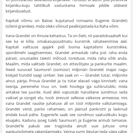
kirjaniku-kuju tahtlikult vastustama hirmsale pildile üldi­sest
kirjanduselust.
Kapitali võimu on Balzac kujutanud romaanis Eugenie Grandet)
(öženii grandee), mida oleks või­nud pealkirjastada ka Raha võim.
Vana Grandet on ihnuse kehastus. Ta on õieti, nii paradoksaalselt kui
see ka ei kõla, omakasupüüdmatu kunst­nik rahateenimise alal.
Kapitali valitsuse ajajärk pidi looma kapitalismi kunstnikke,
spordimehi saagitsemises. Grandet armastab raha just raha enda
pärast, unustades täiesti mõ­nud, toreduse, mida raha võib anda.
Maailm, mida valitseb Grandet, on ettevõtjate ja pankurite maailm.
Need suruvad Saumure’i (somüür) miljonäri Grandet majas nagu
kiskjad hundid saagi ümber. See saak on — Grandet tütar, miljo­nite
ainus pärija. Proua Grandet ja ta tütar elavad väga kinniselt; vana
teenija, peremehe truu ori, loeb hoolega iga suhkrutükki, mida
antakse tee juurde. Kuid äkki vapustab haruldane sündmus seda
vaikset ja sünget elu, toob ärevust sellesse väikesse armeesse, mis
vana Grandet raudse juhatuse all on tööl miljonite vallutamisega.
Grandet vend, pariisi rahamees, on jäänud pankrotti ja lasknud
endale kuuli pähe. Eugenie’le saab see sündmus saatuslikuks kogu
eluajaks. Kadunu poeg tuleb Saumure’i, ja Eugenie armub temasse.
Grandet’le pakub see tragöödia ainult uue juhuse oma
pankurivõimete rakendamiseks. Venna surm liigutas teda väga vähe;