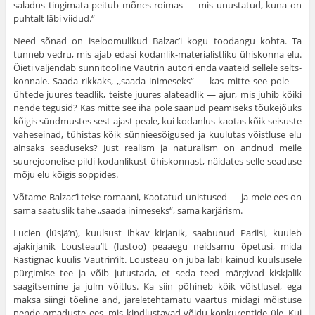
saladus tingimata peitub mõnes roimas — mis unustatud, kuna on
puhtalt läbi viidud.“
Need sõnad on iseloomulikud Balzac’i kogu too­dangu kohta. Ta
tunneb vedru, mis ajab edasi kodanlik-materialistliku ühiskonna elu.
Õieti väljendab sunnitööline Vautrin autori enda vaateid sellele selts­
konnale. Saada rikkaks, ,,saada inimeseks“ — kas mitte see pole —
ühtede juures teadlik, teiste juures alateadlik — ajur, mis juhib kõiki
nende tegusid? Kas mitte see iha pole saanud peamiseks tõukejõuks
kõigis sündmustes sest ajast peale, kui kodanlus kaotas kõik seisuste
vaheseinad, tühistas kõik sünnieesõigused ja kuulutas võistluse elu
ainsaks seaduseks? Just realism ja naturalism on andnud meile
suurejoonelise pildi kodanlikust ühiskonnast, näidates selle seaduse
mõju elu kõigis soppides.
Võtame Balzac’i teise romaani, Kaotatud unistu­sed — ja meie ees on
sama saatuslik tahe „saada inimeseks“, sama karjärism.
Lucien (lüsjä’n), kuulsust ihkav kirjanik, saabunud Pariisi, kuuleb
ajakirjanik Lousteau’lt (lustoo) peaaegu neidsamu õpetusi, mida
Rastignac kuulis Vautrin’ilt. Lousteau on juba läbi käinud kuulsusele
pürgimise tee ja võib jutustada, et seda teed märgivad kiskjalik
saagitsemine ja julm võitlus. Ka siin põhineb kõik võistlusel, ega
maksa siingi tõeline and, järeletehtamatu väärtus midagi mõistuse
nende omaduste ees, mis kindlustavad võidu konkurentide üle. Kui