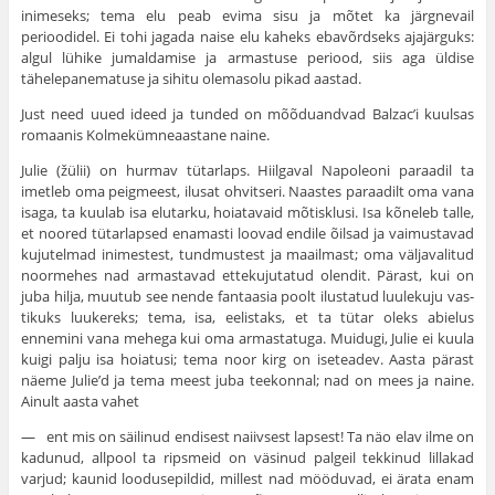
inimeseks; tema elu peab evima sisu ja mõtet ka järgnevail
perioodidel. Ei tohi jagada naise elu kaheks ebavõrdseks ajajärguks:
algul lühike jumaldamise ja armastuse periood, siis aga üldise
tähelepanematuse ja sihitu olemasolu pikad aastad.
Just need uued ideed ja tunded on mõõduandvad Balzac’i kuulsas
romaanis Kolmekümneaastane naine.
Julie (žülii) on hurmav tütarlaps. Hiilgaval Napoleoni paraadil ta
imetleb oma peigmeest, ilusat ohvitseri. Naastes paraadilt oma vana
isaga, ta kuulab isa elutarku, hoiatavaid mõtisklusi. Isa kõneleb talle,
et noored tütarlapsed enamasti loovad endile õilsad ja vaimustavad
kujutelmad inimestest, tundmustest ja maailmast; oma väljavalitud
noormehes nad armastavad ettekujutatud olendit. Pärast, kui on
juba hilja, muutub see nende fantaasia poolt ilustatud luulekuju vas­
tikuks luukereks; tema, isa, eelistaks, et ta tütar oleks abielus
ennemini vana mehega kui oma armastatuga. Mui­dugi, Julie ei kuula
kuigi palju isa hoiatusi; tema noor kirg on iseteadev. Aasta pärast
näeme Julie’d ja tema meest juba teekonnal; nad on mees ja naine.
Ainult aasta vahet
— ent mis on säilinud endisest naiivsest lapsest! Ta näo elav ilme on
kadunud, allpool ta ripsmeid on väsinud palgeil tekkinud lillakad
varjud; kaunid loodusepildid, millest nad mööduvad, ei ärata enam