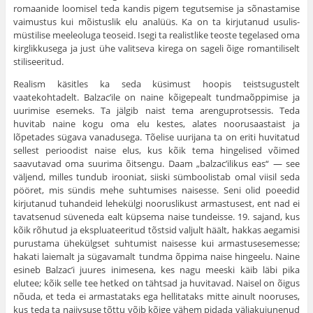
romaanide loomisel teda kandis pigem tegutsemise ja sõnastamise
vaimustus kui mõistuslik elu ana­lüüs. Ka on ta kirjutanud usulis-
müstilise meeleoluga teo­seid. Isegi ta realistlike teoste tegelased oma
kirglikkusega ja just ühe valitseva kirega on sageli õige romantiliselt
stili­seeritud.
Realism käsitles ka seda küsimust hoopis teistsugustelt
vaatekohtadelt. Balzac’ile on naine kõige­pealt tundmaõppimise ja
uurimise esemeks. Ta jälgib naist tema arenguprotsessis. Teda
huvitab naine kogu oma elu kestes, alates noorusaastaist ja
lõpetades sügava vanadusega. Tõelise uurijana ta on eriti huvi­tatud
sellest perioodist naise elus, kus kõik tema hingelised võimed
saavutavad oma suurima õitsengu. Daam „balzac’ilikus eas“ — see
väljend, milles tundub irooniat, siiski sümboolistab omal viisil seda
pööret, mis sündis mehe suhtumises naisesse. Seni olid poee­did
kirjutanud tuhandeid lehekülgi nooruslikust ar­mastusest, ent nad ei
tavatsenud süveneda ealt küp­sema naise tundeisse. 19. sajand, kus
kõik rõhutud ja ekspluateeritud tõstsid valjult häält, hakkas aegamisi
purustama ühekülgset suhtumist naisesse kui armastusesemesse;
hakati laiemalt ja sügavamalt tundma õppima naise hingeelu. Naine
esineb Balzac’i juures inimesena, kes nagu meeski käib läbi pika
elutee; kõik selle tee hetked on tähtsad ja huvitavad. Naisel on õigus
nõuda, et teda ei armastataks ega hellitataks mitte ainult nooruses,
kus teda ta naiivsuse tõttu võib kõige vähem pidada väljakujunenud