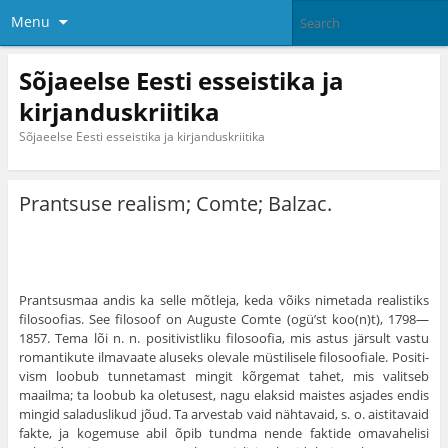
Menu
Sõjaeelse Eesti esseistika ja
kirjanduskriitika
Sõjaeelse Eesti esseistika ja kirjanduskriitika
Prantsuse realism; Comte; Balzac.
Prantsusmaa andis ka selle mõtleja, keda võiks nimetada realistiks
filosoofias. See filo­soof on Auguste Comte (ogü’st koo(n)t), 1798—
1857. Tema lõi n. n. positivistliku filo­soofia, mis astus järsult vastu
romantikute ilma­vaate aluseks olevale müstilisele filosoofiale. Positi­
vism loobub tunnetamast mingit kõrgemat tahet, mis valitseb
maailma; ta loobub ka oletusest, nagu elaksid maistes asjades endis
mingid saladuslikud jõud. Ta arvestab vaid nähtavaid, s. o. aistitavaid
fakte, ja kogemuse abil õpib tundma nende faktide omavahelisi