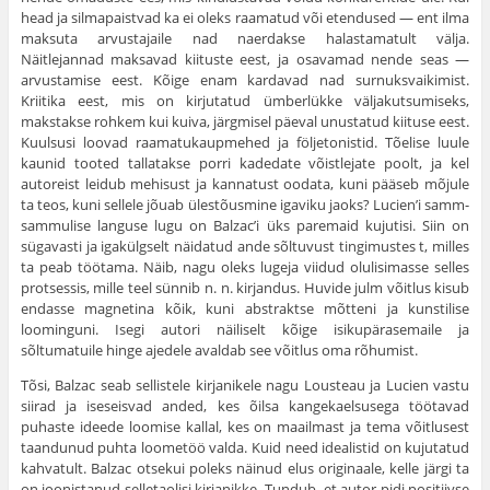
head ja silmapaistvad ka ei oleks raamatud või etendused — ent ilma
maksuta arvustajaile nad naerdakse halastamatult välja.
Näitlejannad maksavad kiituste eest, ja osavamad nende seas —
arvustamise eest. Kõige enam kardavad nad surnuksvaikimist.
Kriitika eest, mis on kirju­tatud ümberlükke väljakutsumiseks,
makstakse rohkem kui kuiva, järgmisel päeval unustatud kiituse eest.
Kuulsusi loovad raamatukaupmehed ja följetonistid. Tõelise luule
kaunid tooted tallatakse porri kadedate võistlejate poolt, ja kel
autoreist leidub mehisust ja kannatust oodata, kuni pää­seb mõjule
ta teos, kuni sellele jõuab ülestõusmine igaviku jaoks? Lucien’i samm-
sammulise languse lugu on Balzac’i üks paremaid kujutisi. Siin on
sügavasti ja igakülgselt näi­datud ande sõltuvust tingimustes t, milles
ta peab töötama. Näib, nagu oleks lugeja viidud olulisimasse selles
protsessis, mille teel sünnib n. n. kirjan­dus. Huvide julm võitlus kisub
endasse magnetina kõik, kuni abstraktse mõtteni ja kunstilise
loominguni. Isegi autori näiliselt kõige isikupärasemaile ja
sõltumatuile hinge ajedele avaldab see võitlus oma rõhumist.
Tõsi, Balzac seab sellistele kirjanikele nagu Lous­teau ja Lucien vastu
siirad ja iseseisvad anded, kes õilsa kangekaelsusega töötavad
puhaste ideede loomise kallal, kes on maailmast ja tema võitlusest
taandunud puhta loometöö valda. Kuid need idealistid on kuju­tatud
kahvatult. Balzac otsekui poleks näinud elus originaale, kelle järgi ta
on joonistanud selletaolisi kirjanikke. Tundub, et autor pidi positiivse