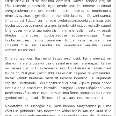
listele ettekujutustele maailma loomisest. Darwini teooria järgi on
kõik taimede ja loomade liigid, nende seas ka ini­mene, tekkinud
arengu tulemustena. See teooria, mida tun­takse evolutsiooniteooria
nime all, avaldas hiigelmõju ini­mese mõttelaadile. — Darwini raamat
ilmus pärast Balzac’i surma, kuid evolutsiooniteooria valmistus ette
loodustea­duse eelnenud arengus, ja pole kahtlust, et realistlik suund
kirjanduses — eriti aga naturalism, viimane realismi aste — seisab
tihedas ühenduses loodusteaduse edusammudega. Nagu
loodusteaduses täppis uurimine tõrjus välja usulise maa­
ilmasuhtumise, nii asendas ka kirjanduses realistlik suund
romantilise müstika.
Oma romaanides illustreerib Balzac neid ideid. Tema meelest on
ühiskonna areng otsekui osa orgaa­nilise maailma arengust. Ka siin
on käimas julm võit­lus olemasolu eest. Üks Balzac’i armastatumaid
tüüpe on Rastignac (rastinjakk); see esineb paljudes ta romaanides.
Balzac kaldub hindama madalalt inimese loomust. Elu kujundab
egoiste. Ühiskondliku elu tingimused ei paku viljakat pinda heade
instinktide ja omaduste kasvuks. Rastignac, vaene üliõpilane, vana
perekonna võsu, on tulnud Pariisi otsima õnne. Romaanis Isa Goriot
(gorioo) on kujutatud selle loomult hea ja ausa noormehe saatust.
Näidatakse, et uusaegne elu, mida kannab saagitsemise ja julma
võistluse põhimõte, viib noormehe kõlbeliselt huka­tusse, kuid selle
eest varustab teda omadustega, mis teevad ta tugevaks võistluses