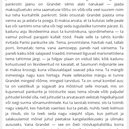
pankrotti jäänu on Grandet silmis alati närukael — jääda
maksujõuetuks oma saamatuse tõttu on võib-olla veel suurem roim
kui teha kuritahtlik pankrott. Siiski otsustab Grandet päästa oma
venna au ja aidata ta poega. Ei maksa arvata, et ta kulutas selle peale
kas või santiimi oma raha või tegi seda sugulaslike tunnete pärast. Ei,
kadunu asju likvideerima asus ta kunstnikuna, spordimehena — ta
vaimul polnud parajasti küllalt tööd. Peale selle ta tahtis kordki
irvitada Pariisi pankurite üle. Tema, provintslane, hävitab nad, tallab
porri, lömastab; tema, vana aamissepp, paneb nad värisema. Ta
paneb käiku kõik salajased traadid, inimesed liiguvad marionettidena
tema tahtmise järgi, — ja hiilgav plaan on viidud läbi, kõik kadunu
kohustused on likvidee­ritud nii kavalalt, et Saumure’i miljonärile see
ei maksa krossigi, kuna võlausaldajad saavad pika nina. Ta mängib
inimestega nagu kass hiirtega. Peale selletaolise mängu ei tunne
Grandet mingeid rõõme, mingeid tarvidusi. Ta on omal kombel aus;
ta on vaistlikult ja sügavalt ära mõist­nud selle moraali, mis on
kujunenud pankurite ja töösturite seas; tema sõnale võib paljudel
juhtudel kindel olla, neil juhtudel ta arvatavasti eelistab hiigelkahjusid
või isegi surma sõnamurdmisele. Kui ta laostab inimesi, siis ta toimib
nagu väejuht, kes hävitab vaenlasi; kui ta petab, nuhib, teeb kelmusi
ja riisub, siis ta teeb seda nagu väejuht sõjas, kus pettust ja
salakuulamist mõnel juhul peetakse kangelaslikkuseks ja ülimaks
aususeks. Vana Grandet — see on õieti röövkapitalistliku korra