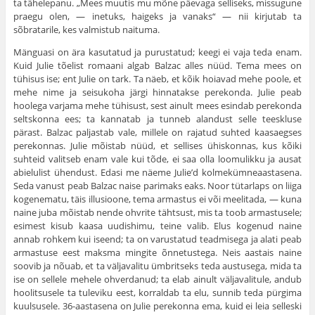
ta tähelepanu. „Mees muutis mu mõne päevaga selliseks, missugune
praegu olen, — inetuks, haigeks ja vanaks“ — nii kirjutab ta
sõbratarile, kes val­mistub naituma.
Mänguasi on ära kasutatud ja purustatud; keegi ei vaja teda enam.
Kuid Julie tõelist romaani algab Balzac alles nüüd. Tema mees on
tühisus ise; ent Julie on tark. Ta näeb, et kõik hoiavad mehe poole, et
mehe nime ja seisu­koha järgi hinnatakse perekonda. Julie peab
hoolega var­jama mehe tühisust, sest ainult mees esindab perekonda
seltskonna ees; ta kannatab ja tunneb alandust selle teeskluse
pärast. Balzac paljastab vale, millele on rajatud suhted kaasaegses
perekonnas. Julie mõistab nüüd, et sellises ühis­konnas, kus kõiki
suhteid valitseb enam vale kui tõde, ei saa olla loomulikku ja ausat
abielulist ühendust. Edasi me näeme Julie’d kolmekümneaastasena.
Seda vanust peab Balzac naise parimaks eaks. Noor tütarlaps on liiga
koge­nematu, täis illusioone, tema armastus ei või meelitada, — kuna
naine juba mõistab nende ohvrite tähtsust, mis ta toob armastusele;
esimest kisub kaasa uudishimu, teine valib. Elus kogenud naine
annab rohkem kui iseend; ta on varus­tatud teadmisega ja alati peab
armastuse eest maksma min­gite õnnetustega. Neis aastais naine
soovib ja nõuab, et ta väljavalitu ümbritseks teda austusega, mida ta
ise on sellele mehele ohverdanud; ta elab ainult väljavalitule, andub
hoo­litsusele ta tuleviku eest, korraldab ta elu, sunnib teda pür­gima
kuulsusele. 36-aastasena on Julie perekonna ema, kuid ei leia selleski