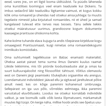
eesel, vares jne., on eri liigid looma üldtüübist. Ta püüdis läheneda
oma kunstilises loomin­gus veel enam teadusele kui Dickens. Ta
imbus seda­võrd läbi teadusliku liigitamise vaimust, et kogus kokku
kõik oma romaanid ja ühendas nad otsekui ainsa juhtega: ta muutis
tegelaste nimesid juba kir­jutatud romaanides, nii et ühed ja samad
kangelased tulevad ette terves reas teoseis. Tänu sellele tekkis
otsekui määratusuur uurimus, grandioosne kogum dokumente
kaasaegse prantsuse ühiskonna kohta.
Kahe-kolme tuhande elava kujuga ta andis tõepärase kirjelduse kogu
omaaegsest Prantsusmaast, kuigi ni­metas oma romaanidekogumi
Inimlikuks komöödiaks.
Oma suhtumiselt tegelikkusse on Balzac enamasti materialist.
Üheksa aastat pärast tema surma ilmus Darwini kuulus raamat
Liikide tekkimine, mis tõi pöörde loodusteaduste alal ja omas ka
suurt kultuurajaloolist ning filosoofilist tähtsust. Võitlus olemasolu
eest on Darwini järgi peamiseks tõukejõuks orgaanilise elu arengus.
Loendamatuist indiviididest jäävad ellu ja sigitavad järeltulevat põlve
ainult need, kes on kõige paremini kohanenud ümbrusega.
Sellepärast on iga uus põlv, võrreldes eelmi­sega, ikka paremini
varustatud eluvõitluseks. Loodus ise otsekui korraldab indiviidide
valikut, ja see loomulik valik võib kesta lõpmatuseni, märkamatult
muutes liigi tüüpi. On kerge näha, millise hoobi andis see õpetus usu­