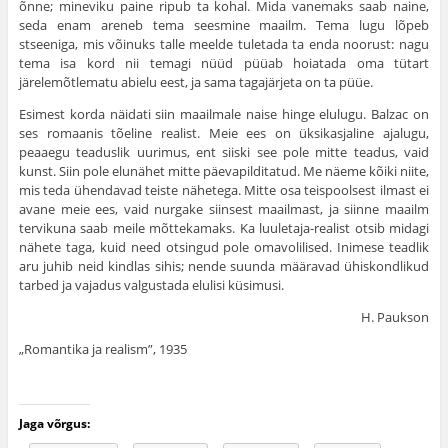
õnne; mineviku paine ripub ta kohal. Mida vanemaks saab naine,
seda enam areneb tema seesmine maa­ilm. Tema lugu lõpeb
stseeniga, mis võinuks talle meelde tuletada ta enda noorust: nagu
tema isa kord nii temagi nüüd püüab hoiatada oma tütart
järelemõtlematu abielu eest, ja sama tagajärjeta on ta püüe.
Esimest korda näidati siin maailmale naise hinge elulugu. Balzac on
ses romaanis tõeline realist. Meie ees on üksikasjaline ajalugu,
peaaegu teaduslik uuri­mus, ent siiski see pole mitte teadus, vaid
kunst. Siin pole elunähet mitte päevapilditatud. Me näeme kõiki niite,
mis teda ühendavad teiste nähetega. Mitte osa teispoolsest ilmast ei
avane meie ees, vaid nurgake siinsest maailmast, ja siinne maailm
tervikuna saab meile mõttekamaks. Ka luuletaja-realist otsib midagi
nähete taga, kuid need otsingud pole omavolilised. Inimese teadlik
aru juhib neid kindlas sihis; nende suunda määravad ühiskondlikud
tarbed ja vajadus valgustada elulisi küsimusi.
H. Paukson
„Romantika ja realism”, 1935
Jaga võrgus: