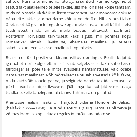
suhteid. Kui me tunneme nähete ajalisi suhteid, kui me kogeme, et
teatud fakt alati eelneb teisele faktile, siis meil on käes kõige tähtsam,
mida võib saada üks­kõik millisest teadmisest. Me omandame oskuse
näha ette fakte, ja omandame võimu nende üle. Nii siis positivism
õpetas, et kõigis meie tegudes, kogu meie elus, on meil küllalt neist
teadmistest, mida annab meile teadus nähtavast maailmast.
Positivism kõrvaldas tarvitusest kaks algust, mil põhines kogu
romantika: nimelt üle-aistilise, ebamaise maailma, ja teiseks
saladuslikud teed sellesse maailma tungimiseks.
Realism oli õieti positivism kirjanduslikus loomingus. Realist kujutab
iga nähet neilt külgedelt, millelt saab selgeks selle fakti suhe teiste
faktidega; asi pole talle mitte avauseks nähtamatusse, vaid osake
nähtavast maailmast. Põhi­mõtteliselt ta püüab arvestada kõiki fakte,
mida vaid võib tähele panna, ja selgitada nende faktide seotust. Ta
pürib teadlase objektiivsusele, jääb aga ka subjek­tiivseks nagu
teadlane, kelle tähelepanu-ala tahes- tahtmata on piiratud.
Prantsuse realismi isaks on harjutud pidama Honoré de Balzac’i
(balzâkk, 1799—1850). Ta sündis Tours’is (tuur). Tema isa oli terve ja
või­mas loomus, kogu eluaja tegeles inimtõu parandamise