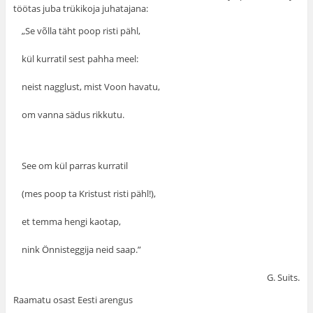
töötas juba trükikoja juhatajana:
„Se võlla täht poop risti pähl,
kül kurratil sest pahha meel:
neist nagglust, mist Voon havatu,
om vanna sädus rikkutu.
See om kül parras kurratil
(mes poop ta Kristust risti pähl!),
et temma hengi kaotap,
nink Önnisteggija neid saap.”
G. Suits.
Raamatu osast Eesti arengus