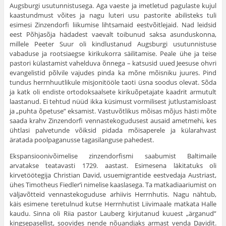
Augsburgi usutunnistusega. Aga vaeste ja imetletud pagulaste kujul
kaastundmust võites ja nagu luteri usu pastorite abilisteks tuli
esimesi Zinzendorfi liikumise liht­samaid eestvõitlejaid. Nad leidsid
eest Põhjasõja hädadest vaevalt toibunud saksa asunduskonna,
millele Peeter Suur oli kind­lustanud Augsburgi usutunnistuse
vabaduse ja rootsiaegse kiri­kukorra säilitamise. Peale ühe ja teise
pastori külastamist va­helduva õnnega – katsusid uued Jeesuse ohvri
evangelistid põl­vile vajudes pinda ka mõne mõisniku juures. Pind
tundus herrnhuutlikule misjonitööle taoti üsna soodus olevat. Sõda
ja katk oli endiste ortodoksaalsete kirikuõpetajate kaadrit armutult
laas­tanud. Ei tehtud nüüd ikka küsimust vormilisest jutlustamisloast
ja „puhta õpetuse” eksamist. Vastuvõtlikus mõisas mõjus hästi mõte
saada krahv Zinzendorfi vennastekogudusest ausaid ametmehi, kes
ühtlasi palvetunde võiksid pidada mõisaperele ja külarahvast
äratada poolpaganusse tagasilanguse pahedest.
Ekspansioonivõimelise zinzendorfismi saabumist Baltimaile
arvatakse teatavasti 1729. aastast. Esimesena läkitatuks oli
kirvetöötegija Christian David, usuemigrantide eestvedaja Austriast,
ühes Timotheus Fiedler’i nimelise kaaslasega. Ta matkadiaariumist on
väljavõtteid vennastekoguduse arhiivis Herrnhutis. Nagu nähtub,
käis esimene teretulnud kutse Herrnhutist Liivimaale matkata Halle
kaudu. Sinna oli Riia pastor Lauberg kirjutanud kuuest „ärganud”
kingsepasellist, soovides nende nõuandjaks armast venda Davidit.