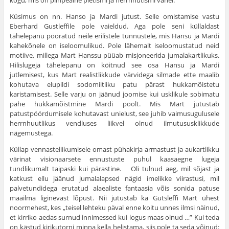
kogu, mis on piiri­pealne pietismi ja herrnhutismi vahel.
Küsimus on nn. Hanso ja Mardi jutust. Selle omistamise vastu
Eberhard Gustleffile pole vaieldud. Aga pole seni küllaldast
tähelepanu pööratud neile erilistele tunnustele, mis Hansu ja Mardi
kahekõnele on iseloomulikud. Pole lähemalt iseloomustatud neid
motiive, millega Mart Hanssu püüab misjoneerida jumalakartlikuks.
Hilislugeja tähelepanu on köitnud see osa Hansu ja Mardi
jutlemisest, kus Mart realistlikkude vär­videga silmade ette maalib
kohutava elupildi sodomiitliku patu pärast hukkamõistetu
karistamisest. Selle varju on jäänud joo­mise kui usklikule sobimatu
pahe hukkamõistmine Mardi poolt. Mis Mart jutustab
patustpöördumisele kohutavast unielust, see juhib vaimusugulusele
herrnhuutlikus vendluses liikvel olnud ilmutususklikkude
nägemustega.
Küllap vennasteliikumisele omast pühakirja armastust ja aukartlikku
värinat visionaarsete ennustuste puhul kaasaegne lugeja
tundlikumalt taipaski kui pärastine. Oli tulnud aeg, mil sõjast ja
katkust ellu jäänud jumalalapsed nägid imelikke vii­rastusi, mil
palvetundidega erutatud alaealiste fantaasia võis sonida patuse
maailma liginevast lõpust. Nii jutustab ka Gutsleffi Mart ühest
noormehest, kes „teisel lehteku päval enne koitu unnes ilmsi näinud,
et kirriko aedas surnud innimessed kui logus maas olnud …” Kui teda
on kästud kirikutorni minna kella helistama, siis pole ta seda võinud: