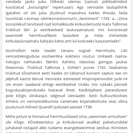
vendade jaoks juba tõlkeski olemas (samuti piiblisalmi­dest
koostatud „loosungite” repertuaar). Aga vennaste laulupõimik
igatahes oli siis juba jõudnud maarahva keeles ilmuda. Seda
tunnistab Liivimaa ülemkonsistooriurni „Sentiment” 1743. a.: „Oma
koosolekuil tarvitasid nad kohalikkude kirikuülemuste loata Tallinnas
trükitud läti- ja eestikeelseid lauluraamatuid, mis koosnevad
peamiselt herrnhuutlikest lauludest ja mida ini­mestele
kirikulauluraamatu kahjuks kätte anti ka koduseks kasutamiseks”.
Kontrollisin seda teadet tänavu sügisel Herrnhutis. Läti
vennastekoguduse esoteeriline esikteos osutus Uniteedi raama­
tukogus nähtavaks faktiks: Kahdos islassitas garrigas jaukas
Dseesmas. Trükitud Tallinnas J. Köhler’i juures 1742. Sealsa­mas
trükitud sõsarteost eesti keeles on tabanud kurvem saatus: see on
jäljetult kaotsi läinud. Vennaste esimesest misjoniperioodist pole nii
siis enam saadaval ühtegi eestikeelset trükki, mis näitaks päriselt
kogudusakirjanduseks loetavat ilmet. Käsikir­jalisest pärandusest
pole kõigis üksikasjus selginud ülevaadet. Eesti Kultuuriloolises
Arhiivis on vennasteliikumise vanemate kirjamälestuste seas silma
puutunud mõned Quandt’i jutlused aastast 1738.
Mitte jutlust ei hinnanud herrnhuutlased oma „seesmises armuõues”
üle kõige. Kõneteenistus ja kirikukoraal avalikel palvetundidel
juhatasid ootajaid alles südame evangeliseerimise eesõue. Kinnistes