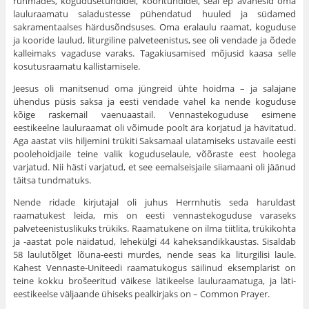
rühmades, kogudusetundidel, kooritundidel, seal ep avanesid oma
lauluraamatu saladustesse pühendatud huu­led ja südamed
sakramentaalses härdusõndsuses. Oma eralaulu raamat, koguduse
ja kooride laulud, liturgiline palveteenistus, see oli vendade ja õdede
kalleimaks vagaduse varaks. Taga­kiusamised mõjusid kaasa selle
kosutusraamatu kallistamisele.
Jeesus oli manitsenud oma jüngreid ühte hoidma – ja sala­jane
ühendus püsis saksa ja eesti vendade vahel ka nende kogu­duse
kõige raskemail vaenuaastail. Vennastekoguduse esimene
eestikeelne lauluraamat oli võimude poolt ära korjatud ja hävi­tatud.
Aga aastat viis hiljemini trükiti Saksamaal ulatamiseks ustavaile eesti
poolehoidjaile teine valik koguduselaule, võõraste eest hoolega
varjatud. Nii hästi varjatud, et see eemalseisjaile siiamaani oli jäänud
täitsa tundmatuks.
Nende ridade kirjutajal oli juhus Herrnhutis seda haruldast
raamatukest leida, mis on eesti vennastekoguduse varaseks
palveteenistuslikuks trükiks. Raamatukene on ilma tiitlita, trükikohta
ja -aastat pole näidatud, lehekülgi 44 kaheksandikkaustas. Sisaldab
58 laulutõlget lõuna-eesti murdes, nende seas ka liturgilisi laule.
Kahest Vennaste-Uniteedi raamatukogus säilinud eksemplarist on
teine kokku brošeeritud väikese läti­keelse lauluraamatuga, ja läti-
eestikeelse väljaande ühiseks peal­kirjaks on – Common Prayer.