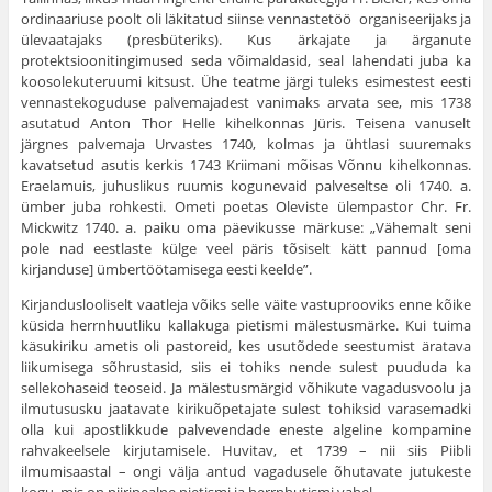
ordinaariuse poolt oli läkitatud siinse vennastetöö organiseerijaks ja
ülevaatajaks (presbüteriks). Kus ärkajate ja ärganute
protektsioonitingimused seda võimaldasid, seal lahendati juba ka
koosolekuteruumi kitsust. Ühe teatme järgi tuleks esimestest eesti
vennastekoguduse palvemajadest vanimaks arvata see, mis 1738
asutatud Anton Thor Helle kihel­konnas Jüris. Teisena vanuselt
järgnes palvemaja Urvastes 1740, kolmas ja ühtlasi suuremaks
kavatsetud asutis kerkis 1743 Kriimani mõisas Võnnu kihelkonnas.
Eraelamuis, juhuslikus ruumis kogunevaid palveseltse oli 1740. a.
ümber juba rohkesti. Ometi poetas Oleviste ülempastor Chr. Fr.
Mickwitz 1740. a. paiku oma päevikusse märkuse: „Vähemalt seni
pole nad eest­laste külge veel päris tõsiselt kätt pannud [oma
kirjanduse] ümbertöötamisega eesti keelde”.
Kirjanduslooliselt vaatleja võiks selle väite vastuprooviks enne kõike
küsida herrnhuutliku kallakuga pietismi mälestus­märke. Kui tuima
käsukiriku ametis oli pastoreid, kes usutõdede seestumist äratava
liikumisega sõhrustasid, siis ei tohiks nende sulest puududa ka
sellekohaseid teoseid. Ja mälestus­märgid võhikute vagadusvoolu ja
ilmutususku jaatavate kiriku­õpetajate sulest tohiksid varasemadki
olla kui apostlikkude palvevendade eneste algeline kompamine
rahvakeelsele kirjuta­misele. Huvitav, et 1739 – nii siis Piibli
ilmumisaastal – ongi välja antud vagadusele õhutavate jutukeste