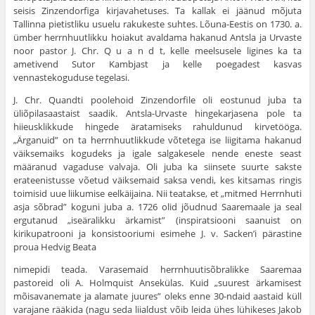
seisis Zinzendorfiga kirja­vahetuses. Ta kallak ei jäänud mõjuta
Tallinna pietistliku usuelu rakukeste suhtes. Lõuna-Eestis on 1730. a.
ümber herrnhuutlikku hoiakut avaldama hakanud Antsla ja Urvaste
noor pastor J. Chr. Q u a n d t, kelle meelsusele ligines ka ta
ametivend Sutor Kambjast ja kelle poegadest kasvas
vennastekoguduse tegelasi.
J. Chr. Quandti poolehoid Zinzendorfile oli eostunud juba ta
üliõpilasaastaist saadik. Antsla-Urvaste hingekarjasena pole ta
hiieusklikkude hingede äratamiseks rahuldunud kirvetöö­ga.
„Ärganuid” on ta herrnhuutlikkude võtetega ise liigi­tama hakanud
väiksemaiks kogudeks ja igale salgakesele nende eneste seast
määranud vagaduse valvaja. Oli juba ka siin­sete suurte sakste
erateenistusse võetud väiksemaid saksa vendi, kes kitsamas ringis
toimisid uue liikumise eelkäijaina. Nii tea­takse, et „mitmed Herrnhuti
asja sõbrad” koguni juba a. 1726 olid jõudnud Saaremaale ja seal
ergutanud „iseäralikku ärka­mist” (inspiratsiooni saanuist on
kirikupatrooni ja konsistoo­riumi esimehe J. v. Sacken’i pärastine
proua Hedvig Beata
nimepidi teada. Varasemaid herrnhuutisõbralikke Saaremaa
pastoreid oli A. Holmquist Ansekülas. Kuid „suurest ärkamisest
mõisavanemate ja alamate juures” oleks enne 30-ndaid aastaid küll
varajane rääkida (nagu seda liialdust võib leida ühes lühi­keses Jakob