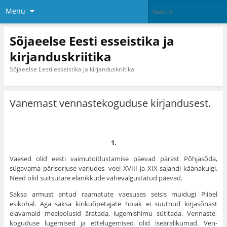
Menu
Sõjaeelse Eesti esseistika ja
kirjanduskriitika
Sõjaeelse Eesti esseistika ja kirjanduskriitika
Vanemast vennastekoguduse kirjandusest.
1.
Vaesed olid eesti vaimutoitlustamise päevad pärast Põhja­sõda,
sügavama pärisorjuse varjudes, veel XVIII ja XIX sajandi käänakulgi.
Need olid suitsutare elanikkude vähevalgustatud päevad.
Saksa armust antud raamatute vaesuses seisis muidugi Piibel
esikohal. Aga saksa kirikuõpetajate hoiak ei suutnud kirjasõnast
elavamaid meeleolusid äratada, lugemishimu sütitada. Vennaste­
koguduse lugemised ja ettelugemised olid iseäralikumad. Ven­