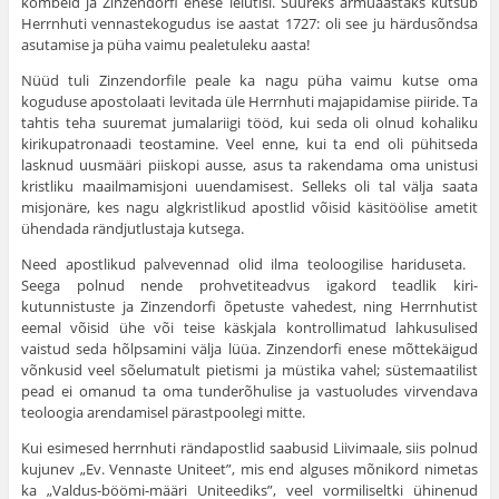
kombeid ja Zinzendorfi enese leiutisi. Suureks armuaastaks kut­sub
Herrnhuti vennastekogudus ise aastat 1727: oli see ju härdusõndsa
asutamise ja püha vaimu pealetuleku aasta!
Nüüd tuli Zinzendorfile peale ka nagu püha vaimu kutse oma
koguduse apostolaati levitada üle Herrnhuti majapidamise piiride. Ta
tahtis teha suuremat jumalariigi tööd, kui seda oli olnud kohaliku
kirikupatronaadi teostamine. Veel enne, kui ta end oli pühitseda
lasknud uusmääri piiskopi ausse, asus ta raken­dama oma unistusi
kristliku maailmamisjoni uuendamisest. Sel­leks oli tal välja saata
misjonäre, kes nagu algkristlikud apost­lid võisid käsitöölise ametit
ühendada rändjutlustaja kutsega.
Need apostlikud palvevennad olid ilma teoloogilise haridu­seta.
Seega polnud nende prohvetiteadvus igakord teadlik kiri­
kutunnistuste ja Zinzendorfi õpetuste vahedest, ning Herrnhutist
eemal võisid ühe või teise käskjala kontrollimatud lahkusu­lised
vaistud seda hõlpsamini välja lüüa. Zinzendorfi enese mõt­tekäigud
võnkusid veel sõelumatult pietismi ja müstika vahel; süstemaatilist
pead ei omanud ta oma tunderõhulise ja vastuolu­des virvendava
teoloogia arendamisel pärastpoolegi mitte.
Kui esimesed herrnhuti rändapostlid saabusid Liivimaale, siis polnud
kujunev „Ev. Vennaste Uniteet”, mis end alguses mõnikord nimetas
ka „Valdus-böömi-määri Uniteediks”, veel vormiliseltki ühinenud