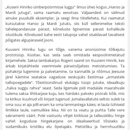
„Kuseni Hinriko ümberpöörmisse luggu” ilmus ühes kogus „Hanso ja
Mardi jutuga”, sama raamatu eesotsas. Väljaandest on säilinud
ainuke puudulik eksemplar, ja seegi ilma tiitelleheta. Kui raamatut
kutsutakse Hanso ja Mardi jutuks, siis küll selle­nimelise teksti
tähelepandavuse pärast, kõneluste liginemise pärast kohalikule
olustikule. Kõnelused kahe eesti talupoja vahel sisaldavad tavalisest
põigates algupäraseid jooni.
Kuuseni Hinriku lugu on tõlge, vanema anonüümse tõlkejutu
prototüüp. Küsitav, kas seda saab omistada eespoolnime­tatud
kirjamehele. Saksa lambakarjus Rügeni saarel on Kuuseni Hinrik, kes
ärkab kirjatähtede veerimisele pärastsõjalises metsistumises. Ta
pühakirja lugemine ja palvetamine, ta kannatlik ja rõõmus Jeesuse
järel käimine seatakse vagaduse eeskujuks Eestimaa „armastele
tallopoegadele”. Tõestisündinud elukäigu tüüpi jutuke, ideaalkuju
„halva suggu rahva” seast. Seda lige­male pidi madalale maarahvale
tulema saksa lihtkarjase kuju, kes härdaks palveks pöörab kõik, mis
ta kirikus kuulnud või kir­jast lugenud. Jumalavallatute seltsis suleb ta
oma suu; ei aja pilli enam ka oma lammastega käies; ei laula tühiseid
ilmlikke laule, vaimulikke ikka. Nii on ta veatu ja puhta Talle vere
sakramenti väärt. Pole vastuolu vihjet kirikluse ja talleuskliku hinge
vahel: koguduse hingekarjane on idealiseeritud tõsiseks ja
südamlikuks kristliku elu õpetajaks. Pietistliku ja herrnhuutliku