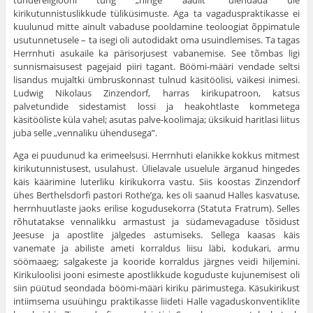
tundereligiooni tung „hinge aadlit” ülendada üle
kirikutunnistuslikkude tüliküsimuste. Aga ta vagaduspraktikasse ei
kuulu­nud mitte ainult vabaduse pooldamine teoloogiat õppimatule
usutunnetusele – ta isegi oli autodidakt oma usuindlemises. Ta tagas
Herrnhuti asukaile ka pärisorjusest vabanemise. See tõm­bas ligi
sunnismaisusest pagejaid piiri tagant. Böömi-määri ven­dade seltsi
lisandus mujaltki ümbruskonnast tulnud käsitöölisi, väikesi inimesi.
Ludwig Nikolaus Zinzendorf, harras kirikupatroon, katsus
palvetundide sidestamist lossi ja heakohtlaste kommetega
käsitööliste küla vahel; asutas palve-koolimaja; üksikuid haritlasi liitus
juba selle „vennaliku ühendusega”.
Aga ei puudunud ka erimeelsusi. Herrnhuti elanikke kokkus mitmest
kirikutunnistusest, usulahust. Ülielavale usuelule ärganud hingedes
käis käärimine luterliku kirikukorra vastu. Siis koostas Zinzendorf
ühes Berthelsdorfi pastori Rothe’ga, kes oli saanud Halles kasvatuse,
herrnhuutlaste jaoks erilise kogudusekorra (Statuta Fratrum). Selles
rõhutatakse vennalikku armastust ja südamevagaduse tõsidust
Jeesuse ja apostlite jälge­des astumiseks. Sellega kaasas käis
vanemate ja abiliste ameti korraldus liisu läbi, kodukari, armu
söömaaeg; salgakeste ja kooride korraldus järgnes veidi hiljemini.
Kirikuloolisi jooni esimeste apostlikkude koguduste kujunemisest oli
siin püütud seondada böömi-määri kiriku pärimustega. Käsukirikust
intiim­sema usuühingu praktikasse liideti Halle vagaduskonventiklite