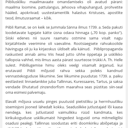
Piibliuskliku maailmavaate omandamiseks oli avatud pärani:
maailma loomine, pattulangus, Jehoova vihapuhangud, prohvetite
hääled, apokriivad; uustestamentlik halastus Kristu­ses, apostlite
teod, ilmutusraamat – kõik.
Piibli Ramat, se on keik se Jummala Sänna ilmus 1739. a. Seda pakuti
loodetavate lugejate kätte üsna odava hinnaga („70 kop. panko”).
Siiski edenes nii suure raamatu ostmine sama visalt nagu
kirjatähtede veerimine oli vaevaline. Rootsiaegsete rahvakoolide
hävinguga oli ju ka kirjaoskus üldiselt alla käi­nud. Piiblipropaganda
raskustest annab aimu Viis head jutto ühhe öppetaja ja usklikko
tallopoia vahhel, mis ilmus aasta pä­rast suurteose trükki A. Th. Helle
sulest. Piiblilugemise himu oleks veelgi visamalt ärganud, kui
erutavaid Piibli mõjusid rahva sekka poleks kandnud
vennastekoguduse liikumine. See liikumine puudutas 1739. a. paiku
eestlastest linnaelanikke juba Tallinnas, Kuressaares, Tartus, ja saksa
vendade õhutatud zinzendorfism maarahva seas püstitas siin-seal
oma esimesi palve­maju.
Elavalt mõjuva usuelu pinges puutusid pietistliku ja herrnhuutliku
sisemisjoni jooned lähedalt kokku. Seaduslikke jut­lustajaid lõi kaasa
nendega, kes jutlustasid vaimulikku rüüd kandmata, kes
kirikukoguduse usklikumaist hingedest kogusid oma mitmeliigilisi
osadusi pealegi. Tallinnas soodustas eriti doomkiriku abiõpetaja ja