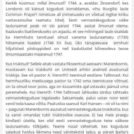
Kerkib küsimus: millal ilmunud? 1744. a. avaldas Zinzendorf, kes
Londonis oli käinud kogudust korraldamas, vihu litur­gilisi laule
Common Prayer’i nimetuse all (nimetuseks on võe­tud inglise kiriku
vastavasisulise raamatu tiitel). Eesti vennaste­koguduse väike
lauluraamat peab nii siis pärast 1744. aastat ilmunud olema.
Kaaluvaks lisatõenduseks on asjaolu, et see mõningaid laule sisaldab
ka Herrnhutis tarvitusel olnud vanema lauluraamatu (1735)
hilisemaist lisadest (1746 XII lisa). Üks tänapäevase errnhuti
hiljutistest piiskoppidest on neil kaalut­lustel kõnesoleva teose
ilmumisaastaks määranud 1747.
Kus trükitud? Sellele aitab vastata fikseeritud aastaarv: Marienbornis.
Huvitavam kui trükikoht on Uniteedi arhiivi and­meil avastunud
trükkija. See oli pastor A. Vierorth’i teeninud eestlane Tallinnast. Kui
herrnhuutliku meelsusega pastor ta 1742 oma teenistusse võtnud,
on ta olnud noor poiss, aga on kiusamiste ajal ustavaks jäänud oma
peremehele. Kui Vierorth 1744 Tallinnast lahkudes siirdus tähtsaks
vennastekoguduse te­gelaseks Saksamaale, palus ustav noor eesti
vend teda kaasa võtta. Peatusloa saanud Karl Hansen – nii oli ta nimi
– paigutati Marienbornis asutatud vennastekoguduse trükikotta, kus
ta varsti omandas tubli trükitöölise osavuse. Ei tea meie praegu
kindlasti ütelda, kes olid eesti vennastekoguduse teise väikese
lauluraamatu tõlkijaiks. Teame nüüd vähemalt, kes koguduse
saladust hoidva liikmena need värsitekstid ladus, ja pärast Barby’s