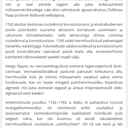
siin ja seal pilvede tagant alla juba kokkupõrkeid
mõisaametnikkudega, näis ette valmistavat agraarrahutusi (Tallimaa
Paap prohvet Maltsveti eelkäijana).
1742 alustas Eestimaa rüütelkond konsistooriumi ja kindralkuberneri
poole pöördudes suurema aktsiooni korratuste uuri­miseks ja
rahutuste kõrvaldamiseks. Selle aktsiooniga ühines Liivimaa
rüütelkond ja konsistoorium. 1743 suleti herrnhuutli-kud palvemajad
keiserliku käskkirjaga. Palveseltside salakoosolekud ja konsistooriumi
poolt kontrollimata raamatud pandi keelu alla, zinzendorfismis
kahtlased välismaalased saadeti maalt välja.
Seega lõppes ev.-vennastekoguduse esimene tegevusperiood Eesti-
Liivimaal. Vennastesõbralikud pastorid painutati kirikukorra alla,
herrnhuutlik külv jäi mõnes mõisaametis varjatud saksa venna
hoolitsusele. Kas on teada mingeid puhtherrnhuutliku kirjanduse
algmeid, mis juba esimesel segasel ja äreval misjoniperioodil oleks
siginenud eesti keeles?
Ametivõimude juurdlus 1742.-1743. a. leidis, et pahan­dusi toonud
evangeeliumivendlus oli tarvitanud erilist usuõpikut ja
lauluraamatut. Uurimiskomisjonide laialdastest toimikuist pole
selgesti näha, kas siis küsimus oli ainult saksakeel­sest
herrnhuutlikust usuõpikust „Lehrbüchlein” või oli see eesti ja läti