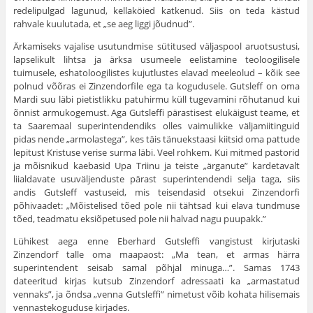
redelipulgad lagunud, kellaköied katkenud. Siis on teda kästud
rahvale kuulutada, et „se aeg liggi jõudnud”.
Ärkamiseks vajalise usutundmise sütitused väljaspool aruotsustusi,
lapselikult lihtsa ja ärksa usumeele eelistamine teo­loogilisele
tuimusele, eshatoloogilistes kujutlustes elavad mee­leolud – kõik see
polnud võõras ei Zinzendorfile ega ta kogu­dusele. Gutsleff on oma
Mardi suu läbi pietistlikku patuhirmu küll tugevamini rõhutanud kui
õnnist armukogemust. Aga Gutsleffi pärastisest elukäigust teame, et
ta Saaremaal superintendendiks olles vaimulikke väljamiitinguid
pidas nende „armolastega”, kes täis tänuekstaasi kiitsid oma pattude
lepitust Kristuse verise surma läbi. Veel rohkem. Kui mitmed pas­torid
ja mõisnikud kaebasid Upa Triinu ja teiste „ärganute” kardetavalt
liialdavate usuväljenduste pärast superintendendi selja taga, siis
andis Gutsleff vastuseid, mis teisendasid otsekui Zinzendorfi
põhivaadet: „Mõistelised tõed pole nii tähtsad kui elava tundmuse
tõed, teadmatu eksiõpetused pole nii halvad nagu puupakk.”
Lühikest aega enne Eberhard Gutsleffi vangistust kirju­taski
Zinzendorf talle oma maapaost: „Ma tean, et armas härra
superintendent seisab samal põhjal minuga…”. Samas 1743
dateeritud kirjas kutsub Zinzendorf adressaati ka „armastatud
vennaks”, ja õndsa „venna Gutsleffi” nimetust võib kohata hili­semais
vennastekoguduse kirjades.