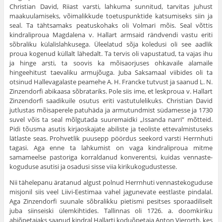
Christian David, Riiast varsti, lahkuma sunnitud, tarvitas juhust
maakuulamiseks, võimalikkude toetuspunktide katsumiseks siin ja
seal. Ta täht­samaks peatuskohaks oli Volmari mõis. Seal võttis
kindraliproua Magdalena v. Hallart armsaid rändvendi vastu eriti
sõbraliku külalislahkusega. Üleelatud sõja koledusi oli see aad­lik
proua kogenud küllalt lähedalt. Ta tervis oli vapustatud, ta vajas ihu
ja hinge arsti, ta soovis ka mõisaorjuses ohkavaile alamaile
hingeehitust taevaliku armujõuga. Juba Saksamaal viibides oli ta
otsinud Hallevagalaste peamehe A. H. Francke tutvust ja saanud L. N.
Zinzendorfi abikaasa sõbratariks. Pole siis ime, et leskproua v. Hallart
Zinzendorfi saadikuile osutus eriti vastutulelikuks. Christian David
jutlustas mõisaperele patuhäda ja armutundmist südamesse ja 1730
suvel võis ta seal mõlgutada suuremaidki „Issanda narri” mõtteid.
Pidi tõusma asutis kirjaoskajate abiliste ja teoliste ettevalmistuseks
lätlaste seas. Prohvetlik puusepp pöördus seekord varsti Herrnhuti
tagasi. Aga enne ta lahkumist on vaga kindraliproua mitme
samameelse pastoriga korraldanud konverentsi, kuidas vennaste­
koguduse asutisi ja osadusi sisse viia kirikukogudustesse.
Nii tähelepanu äratanud algust polnud Herrnhuti vennaste­koguduse
misjonil siis veel Liivi-Eestimaa vahel jagunevate eestlaste pindalal.
Aga Zinzendorfi suunale sõbralikku pietismi pesitses sporaadiliselt
juba siinseiski ülemkihtides. Tallinnas oli 1726. a. doomkiriku
abiõpetajaks saanud kindral Hallarti ko­duõpetaja Anton Vierorth, kes