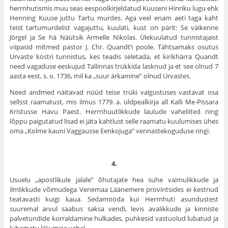
herrnhutismis muu seas eespoolkirjeldatud Kuuseni Hinriku lugu ehk
Henning Kuuse juttu Tartu mur­des. Aga veel enam aeti taga kaht
teist tartumurdelist vaga­juttu, kuulati, kust on pärit: Se väikenne
Jörgel ja Se hä Näütsik Armelle Nikolas. Ülekuulatud tunnistajaist
viipasid mitmed pastor J. Chr. Quandt’i poole. Tähtsamaks osutus
Urvaste köstri tunnistus, kes teadis seletada, et kirikhärra Quandt
need vagaduse eeskujud Tallinnas trükkida lasknud ja et see olnud 7
aasta eest, s. o. 1736, mil ka „suur ärkamine” olnud Urvastes.
Need andmed näitavad nüüd teise trüki valgustuses vasta­vat osa
sellsst raamatust, mis ilmus 1779. a. üldpealkirja all Kalli Me-Pissara
Kristusse Havu Paest. Herrnhuutlikkude lau­lude vaheliited ning
lõppu paigutatud lisad ei jäta kahtlust selle raamatu kuulumises ühes
oma „Kolme kauni Vaggausse Eenkojuga” vennastekoguduse ringi.
4.
Usuelu „apostlikule jalale” õhutajate hea suhe vaimulikkude ja
ilmlikkude võimudega Venemaa Läänemere provintsides ei kestnud
teatavasti kuigi kaua. Sedamööda kui Herrnhuti asun­dustest
suuremal arvul saabus saksa vendi, levis avalikkude ja kinniste
palvetundide korraldamine hulkades, puhkesid vastu­olud lubatud ja