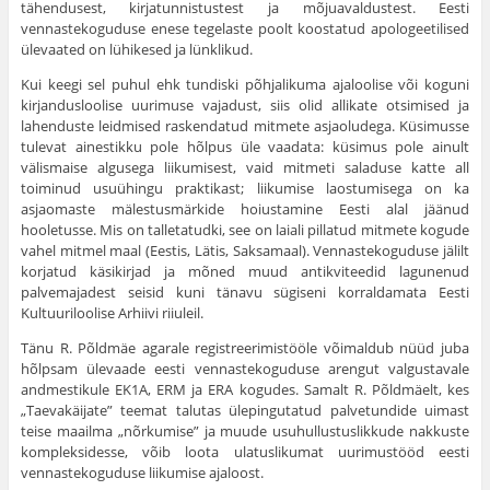
tähendusest, kirjatunnistustest ja mõjuavaldustest. Eesti
vennastekoguduse enese tegelaste poolt koostatud apologeetilised
ülevaated on lühikesed ja lünklikud.
Kui keegi sel puhul ehk tundiski põhjalikuma ajaloolise või koguni
kirjandusloolise uurimuse vajadust, siis olid allikate otsi­mised ja
lahenduste leidmised raskendatud mitmete asjaoludega. Küsimusse
tulevat ainestikku pole hõlpus üle vaadata: küsimus pole ainult
välismaise algusega liikumisest, vaid mitmeti sa­laduse katte all
toiminud usuühingu praktikast; liikumise laos­tumisega on ka
asjaomaste mälestusmärkide hoiustamine Eesti alal jäänud
hooletusse. Mis on talletatudki, see on laiali pilla­tud mitmete kogude
vahel mitmel maal (Eestis, Lätis, Saksa­maal). Vennastekoguduse jälilt
korjatud käsikirjad ja mõned muud antikviteedid lagunenud
palvemajadest seisid kuni tänavu sügiseni korraldamata Eesti
Kultuuriloolise Arhiivi riiuleil.
Tänu R. Põldmäe agarale registreerimistööle võimaldub nüüd juba
hõlpsam ülevaade eesti vennastekoguduse arengut val­gustavale
andmestikule EK1A, ERM ja ERA kogudes. Samalt R. Põldmäelt, kes
„Taevakäijate” teemat talutas ülepingutatud pal­vetundide uimast
teise maailma „nõrkumise” ja muude usuhullustuslikkude nakkuste
kompleksidesse, võib loota ulatuslikumat uurimustööd eesti
vennastekoguduse liikumise ajaloost.