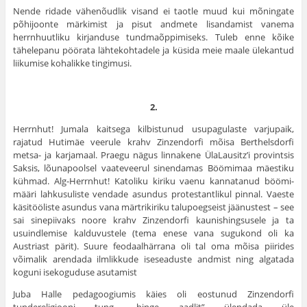
Nende ridade vähenõudlik visand ei taotle muud kui mõnin­gate
põhijoonte märkimist ja pisut andmete lisandamist vanema
herrnhuutliku kirjanduse tundmaõppimiseks. Tuleb enne kõike
tähelepanu pöörata lähtekohtadele ja küsida meie maale ülekan­tud
liikumise kohalikke tingimusi.
2.
Herrnhut! Jumala kaitsega kilbistunud usupagulaste varju­paik,
rajatud Hutimäe veerule krahv Zinzendorfi mõisa Berthelsdorfi
metsa- ja karjamaal. Praegu nägus linnakene ÜlaLausitz’i provintsis
Saksis, lõunapoolsel vaateveerul sinendamas Böömimaa mäestiku
kühmad. Alg-Herrnhut! Katoliku ki­riku vaenu kannatanud böömi-
määri lahkusuliste vendade asun­dus protestantlikul pinnal. Vaeste
käsitööliste asundus vana märtrikiriku talupoegseist jäänustest – see
sai sinepiivaks noore krahv Zinzendorfi kaunishingsusele ja ta
usuindlemise kalduvustele (tema enese vana sugukond oli ka
Austriast pä­rit). Suure feodaalhärrana oli tal oma mõisa piirides
võimalik arendada ilmlikkude iseseaduste andmist ning algatada
koguni isekoguduse asutamist
Juba Halle pedagoogiumis käies oli eostunud Zinzendorfi