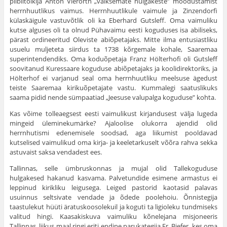
piiblitõlkija Anton Vierorth „väiksemate hulgakeste” moodustamist
herrnhuutlikus vaimus. Herrnhuutlikule vaimule ja Zinzendorfi
külaskäigule vastuvõtlik oli ka Eberhard Gutsleff. Oma vaimuliku
kutse alguses oli ta olnud Pühavaimu eesti koguduses isa abiliseks,
pärast ordineeritud Oleviste abiõpetajaks. Mitte ilma entusiastliku
usuelu mulje­teta siirdus ta 1738 kõrgemale kohale, Saaremaa
superintendendiks. Oma koduõpetaja Franz Hölterhofi oli Gutsleff
soovita­nud Kuressaare koguduse abiõpetajaks ja koolidirektoriks, ja
Hölterhof ei varjanud seal oma herrnhuutliku meelsuse ägedust
teiste Saaremaa kirikuõpetajate vastu. Kummalegi saatusli­kuks
saama pidid nende sümpaatiad „Jeesuse valupalga kogu­duse” kohta.
Kas võime tolleaegsest eesti vaimulikust kirjandusest välja lugeda
mingeid üleminekumärke? Ajaloolise olukorra ajendid olid
herrnhutismi edenemisele soodsad, aga liikumist pooldavad
kutselised vaimulikud oma kirja- ja keeletarkuselt võõra rahva sekka
astuvaist saksa vendadest ees.
Tallinnas, selle ümbruskonnas ja mujal olid Tallekoguduse
hulgakesed hakanud kasvama. Palvetundide esimene armastus ei
leppinud kirikliku leigusega. Leiged pastorid kaotasid pa­lavas
usuinnus seltsivate vendade ja õdede poolehoiu. Õnnis­tegija
taastulekut hüüti äratuskoosolekuil ja koguti ta ligioleku tundmiseks
valitud hingi. Kaasakiskuva vaimuliku kõnelejana misjoneeris
Tallinnas, liikus maal ringi eriti endine parukategija Fr. Biefer, kes oma