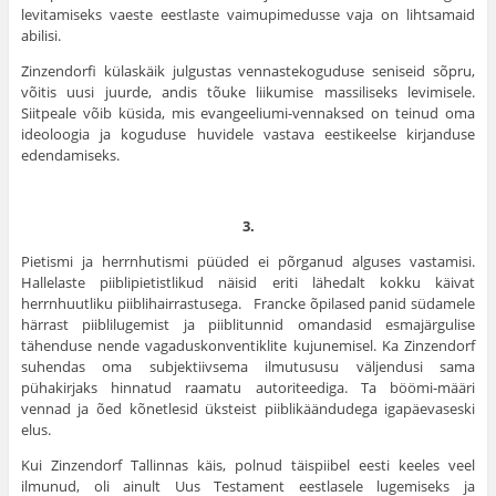
levitamiseks vaeste eestlaste vaimupimedusse vaja on lihtsamaid
abilisi.
Zinzendorfi külaskäik julgustas vennastekoguduse seniseid sõpru,
võitis uusi juurde, andis tõuke liikumise massiliseks levi­misele.
Siitpeale võib küsida, mis evangeeliumi-vennaksed on tei­nud oma
ideoloogia ja koguduse huvidele vastava eestikeelse kirjanduse
edendamiseks.
3.
Pietismi ja herrnhutismi püüded ei põrganud alguses vasta­misi.
Hallelaste piiblipietistlikud näisid eriti lähedalt kokku käivat
herrnhuutliku piiblihairrastusega. Francke õpilased panid südamele
härrast piiblilugemist ja piiblitunnid omandasid esmajärgulise
tähenduse nende vagaduskonventiklite kujunemi­sel. Ka Zinzendorf
suhendas oma subjektiivsema ilmutususu väljendusi sama
pühakirjaks hinnatud raamatu autoriteediga. Ta böömi-määri
vennad ja õed kõnetlesid üksteist piiblikäändudega igapäevaseski
elus.
Kui Zinzendorf Tallinnas käis, polnud täispiibel eesti kee­les veel
ilmunud, oli ainult Uus Testament eestlasele lugemi­seks ja