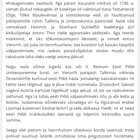
ettelugemiseks saadaval. Aga pärast kauaseid viivitusi oli 1736. a.
viimati jõutud niikaugele, et käsikirjas oli valminud Vana Testamendi
tõlge. Tõlke lõpuleviimise ja viimistlemise eest oli hoolitsenud
piiblipietistlik rühm Tallinna ja ümbrus­konna pastoreid. Neist olid
vennaksed Heinrich ja Eberhard Gutsleffid keeletarga Jüri
kirikuõpetaja Anton Thor Helle agaramaiks abilisteks. Aga teenib
märkimist, et üks tõlkimiskomisjoni liikmeist, ja nimelt Anton
Vierorth, siis juba oli herrnhuutlane. See koostöö tuli kasuks täispiibli
väljaand­misele, mis raskeis pärastsõjalistes oludes muidu ehk
takistuste taha oleks veelgi seisma jäänud.
Nagu seda võime lugeda kas või V. Reimani Eesti Piibli
ümberpanemise loost, on Vierorth parajasti Tallinnas viibivale
Zinzendorfile kurtnud eesti Piibli häda. Jumalariigi kasvatami­seks nii
tähtis teos tõlgitud, aga ei jõua trükki toimetada. Zin­zendorf, Saksist
vägeva Austria kartusel tegelikult välja aetud, oli siis ise raskustesse
sattunud. Aga ta lubas eesti Piibli väljaandmiseks nõu ja abi leida, ja
leidiski. Südamesse kõnele­vate sõnadega on ta liigutanud endise
Liivimaa kuberneri kind­ral Bohn’i ja selle abikaasa meelt, nii et need
eesti Piibli trüki­kuludeks laenasid (ja hiljemini kinkisidki) suure
summa.
Seega olid pietism ja herrnhutism üheskoos korda saatnud, mida
polnud suutnud luterlik ortodoksia oma pingutustest hoo­limata.