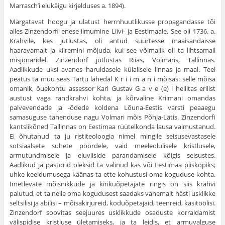
Marrasch’i elukäigu kirjelduses a. 1894).
Märgatavat hoogu ja ulatust herrnhuutlikusse propagan­dasse tõi
alles Zinzendorfi enese ilmumine Liivi- ja Eestimaale. See oli 1736. a.
Krahvile, kes jutlustas, oli antud suurtesse maaisandaisse
haaravamalt ja kiiremini mõjuda, kui see võimalik oli ta lihtsamail
misjonäridel. Zinzendorf jutlustas Riias, Volmaris, Tallinnas.
Aadlikkude uksi avanes haruldasele külali­sele linnas ja maal. Teel
peatus ta muu seas Tartu lähedal K r i i m a n i mõisas: selle mõisa
omanik, õuekohtu assessor Karl Gustav G a v e (e) l hellitas erilist
austust vaga rändkrahvi kohta, ja kõrvaline Kriimani omandas
palvevendade ja -õdede koldena Lõuna-Eestis varsti peaaegu
samasuguse tähenduse nagu Volmari mõis Põhja-Lätis. Zinzendorfi
kantslikõned Tallinnas on Eestimaa rüütelkonda lausa vaimustanud.
Ei õhuta­nud ta ju ristiteoloogia nimel mingile seisusevastasele
sotsiaal­sete suhete pöördele, vaid meeleolulisele kristlusele,
armutundmisele ja eluviiside parandamisele kõigis seisustes.
Aadlikud ja pastorid oleksid ta valinud kas või Eestimaa piiskopiks;
uhke keeldumusega käänas ta ette kohustusi oma koguduse kohta.
Imetlevate mõisnikkude ja kirikuõpetajate ringis on siis krahvi
palutud, et ta neile oma kogudusest saadaks vähemalt hästi usk­likke
seltsilisi ja abilisi – mõisakirjureid, koduõpetajaid, teen­reid, käsitöölisi.
Zinzendorf soovitas seejuures usklikkude osa­duste korraldamist
välispidise kristluse ületamiseks, ja ta leidis, et armuvalguse