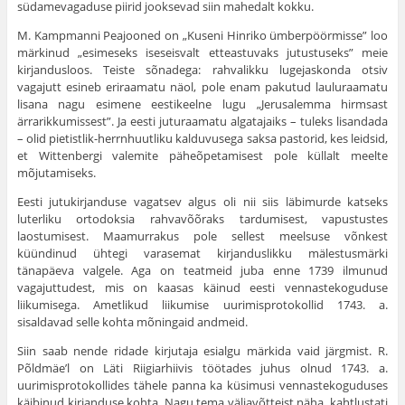
südamevagaduse piirid jooksevad siin mahedalt kokku.
M. Kampmanni Peajooned on „Kuseni Hinriko ümberpöörmisse” loo
märkinud „esimeseks iseseisvalt etteastuvaks jutus­tuseks” meie
kirjandusloos. Teiste sõnadega: rahvalikku lugejaskonda otsiv
vagajutt esineb eriraamatu näol, pole enam pakutud lauluraamatu
lisana nagu esimene eestikeelne lugu „Jerusalemma hirmsast
ärrarikkumissest”. Ja eesti juturaamatu algatajaiks – tuleks lisandada
– olid pietistlik-herrnhuutliku kalduvusega saksa pastorid, kes leidsid,
et Wittenbergi valemite päheõpetamisest pole küllalt meelte
mõjutamiseks.
Eesti jutukirjanduse vagatsev algus oli nii siis läbimurde katseks
luterliku ortodoksia rahvavõõraks tardumisest, vapus­tustes
laostumisest. Maamurrakus pole sellest meelsuse võnkest
küündinud ühtegi varasemat kirjanduslikku mälestusmärki
tänapäeva valgele. Aga on teatmeid juba enne 1739 ilmunud
vagajuttudest, mis on kaasas käinud eesti vennastekoguduse
liikumisega. Ametlikud liikumise uurimisprotokollid 1743. a.
sisaldavad selle kohta mõningaid andmeid.
Siin saab nende ridade kirjutaja esialgu märkida vaid järg­mist. R.
Põldmäe’l on Läti Riigiarhiivis töötades juhus olnud 1743. a.
uurimisprotokollides tähele panna ka küsimusi vennaste­koguduses
käibinud kirjanduse kohta. Nagu tema väljavõtteist näha, kahtlustati