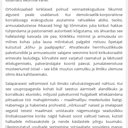
lubamatu liikumise vahel.
Ortodoksaalsed kiriklased polnud vennastekoguduse liiku­mist
algusest peale usaldanud. Kui demokraatlik-korporatiivse
korraldusega erakoguduse asutamine rahvalikke abilisi, teolisi,
armusaladustesse ihkavaid hingi ligi tõmmates juba kirikut hak­kas
tühjendama ja pastoriameti autoriteeti kõigutama, siis ähvardas see
hallelastelgi kasvada üle pea. Kiriklikku ristimist ja armulauda on
mõnes kohas juba lausa mõnitatud, palgalist ristiusu õpetajat
kutsutud „kõhu- ja paalipapiks”. Ahvatlevate herrnhuutlikkude
palvetundide ja armuseisuste salajane sees­mine kord kirikukoraalist
erinevate lauludega, kõrvaliste eest varjatud raamatud ja läkitused
ettelugemiseks, palverändajate koorid päeval, jumalateenistuse
müsteeriumid öösel – see kõik muutus vaimuliku ja ilmliku ülemuse
silmis ikka kahtlase­maks.
Salapärasest seltsimisest tuli ilmsiks rahutukstegevaid näh­tusi. Kui
see usupropaganda kohati küll seestus äärmiselt aland­likuks ja
korralikuks eluviisiks, mõjusid palvetunnid hulgaliselt ettekäändena
piitsaaluse töö mahajätmiseks – maailmalõpu mee­leoludes liiatigi.
Habemega ja habemeta prohvetid, „nõrkuvad” naised ja imelapsed
segasid teisest maailmast unistavate näge­mustega seaduslikku
õndsakssaamise korda: nägid halvast soost valituid taevas, kütsid
halbadele mõisasakstele ja nende käsilas­tele põrgu kuumaks.
Ülepingutatud usuihade seginemine sot­siaalsete soovidega manas