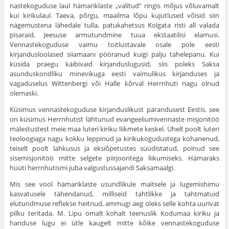
nastekoguduse laul hämariklaste „valitud” ringis mõjus võluva­malt
kui kirikulaul. Taeva, põrgu, maailma lõpu kujutlused või­sid siin
nägemustena lähedale tulla, patukahetsus Kolgata risti all valada
pisaraid, Jeesuse armutundmine tuua ekstaatilisi elamusi.
Vennastekoguduse vaimu toitlustavale osale pole eesti
kirjandusloolased siiamaani pööranud kuigi palju tähelepanu. Kui
küsida praegu käibivaid kirjanduslugusid, siis poleks Saksa
asunduskondliku minevikuga eesti vaimulikus kirjanduses ja
vagaduselus Wittenbergi või Halle kõrval Herrnhuti nagu olnud
olemaski.
Küsimus vennastekoguduse kirjanduslikust pärandusest Eestis, see
on küsimus Herrnhutist lähtunud evangeeliumivennaste misjonitöö
mälestustest meie maa luteri kiriku liikmete keskel. Ühelt poolt luteri
teoloogiaga nagu kokku leppinud ja kirikukogudustega kohanenud,
teiselt poolt lahkusus ja eksiõpetustes süüdistatud, polnud see
sisemisjonitöö mitte selgete piir­joontega liikumiseks. Hämaraks
hüüti herrnhutismi juba valgustussajandi Saksamaalgi.
Mis see vool hämariklaste usundlikule maitsele ja lugemis­himu
kasvatusele tähendanud, milliseid tahtlikke ja tahtmatuid
elutundmuse reflekse heitnud, ammugi aeg oleks selle kohta uurivat
pilku teritada. M. Lipu omalt kohalt teenuslik Kodu­maa kiriku ja
hariduse lugu ei ütle kaugelt mitte kõike vennaste­koguduse