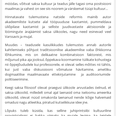
möödas, võitvat saksa kultuur ja teadus jälle tagasi oma positsiooni
maailmas ja vahest on see siis noorem ja värskemat tüüpi kultuur…
Hinnatavate tulemustena natside reformis mainib autor
akadeemiliste kutsete alal tööpuuduse kaotamist, pummeldava
üliõpilase kaotamist ja selliste juudivastaste aktsioonide ja
löömingute ärajäämist saksa ülikooles, nagu need esinevad veel
Varssavis ja mujal.
Muudes – teadusele kasulikkudes tulemustes annab autorile
kahtlemiseks põhjust traditsioonilise akadeemilise vaba õhkkonna
lõhkumine, mis on delikaatne kombinatsioon fakto­reist, mis
mõjunud pika aja jooksul, õppekava koorma­mine tülikate kohustega
nii õppejõududele kui professoreile, ei olevat selles mõttes nii tähtis,
kui just vaba diskussiooni võimaluse hävitamine, ametliku
dogmaatilise maailmavaate ettekirjutamine ja auditooriumide
politiseerimine.
Keegi saksa filosoof olevat praegusi ülikoole arvustades öelnud, et
saksa ülikoolid, milledelt omal ajal laenasid oma iseloomu ameerika
ülikoolid, olevat nüüd omakorda laenanud nende kõige halvemaid
omadusi nagu atleetika, piira­tud kutselikkuse idee jne.
Lõpuks tuleb küsida, kas selline juhiprintsiibi kultuuriline
provintsialismi ei hakka viimaks ka mujale levima, ka teistele