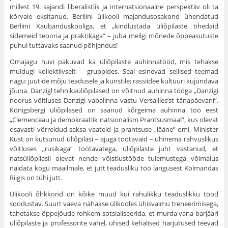
millest 19. sajandi libera­listlik ja internatsionaalne perspektiiv oli ta
kõrvale eksitanud. Berliini ülikooli majandusosakond ühendatud
Berliini Kauban­duskooliga, et „kindlustada üliõpilaste tihedaid
sidemeid teooria ja praktikaga” – juba meilgi mõnede õppeasutuste
puhul tuttavaks saanud põhjendus!
Omajagu huvi pakuvad ka üliõpilaste auhinnatööd, mis tehakse
muidugi kollektiivselt – gruppides. Seal esinevad sellised teemad
nagu: juutide mõju teadusele ja kunstile; rassiidee kultuuri kujundava
jõuna. Danzigl tehnikaüliõpilased on võitnud auhinna tööga „Danzigi
noorus võitluses Danzigi vabalinna vastu Versailles’st tänapäevani”.
Königsbergi üliõpilased on saanud kõrgeima auhinna töö eest
„Clemenceau ja demokraatlik natsionalism Prantsusmaal”, kus olevat
osavasti võrreldud saksa vaateid ja prantsuse „lääne” omi. Minister
Kust on kutsunud üliõpilasi – ajuga töötavaid – ühinema rahvuslikus
võitluses „rusikaga” töötavatega, üliõpilaste juht vastanud, et
natsüliõpilasil olevat nende võistlustööde tulemustega võimalus
näidata kogu maailmale, et jutt teadusliku töö langusest Kolmandas
Riigis on tühi jutt.
Ülikooli õhkkond on kõike muud kui rahulikku teaduslikku tööd
soodustav. Suurt vaeva nähakse ülikooles ühisvaimu treneerimisega,
tahetakse õppejõude rohkem sotsialiseerida, et murda vana barjääri
üliõpilaste ja professorite vahel, ühised kehalised harjutused teevad