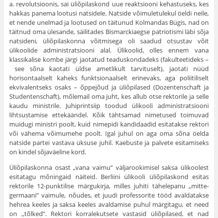
a. revolutsioonis, sai üliõpilaskond uue reaktsiooni kehastuseks, kes
hakkas panema lootusi natsidele. Natside võimuletulekul öeldi neile,
et nende unelmad ja lootused on täitunud Kolmandas Bügis, nad on
täitnud oma ülesande, säilitades Bismarckiaegse patriotismi läbi sõja
natsideni, üliõpilaskonna võitmisega oli saadud otsustav võit
ülikoolide administratsiooni alal. Ülikoolid, olles ennem vana
klassikalise kombe järgi jaotatud teaduskondadeks (fakulteetideks –
see sõna kaotati üldse ametlikult tarvituselt), jaotati nüüd
horisontaalselt kaheks funktsionaalselt erinevaks, aga poliitiliselt
ekvivalentseks osaks – õppejõud ja üliõpilased (Dozentenschaft ja
Studentenschaft), mõlemail oma juht, kes allub otse rekto­rile ja selle
kaudu ministrile. Juhiprintsiip toodud ülikooli administratsiooni
lihtsustamise ettekäändel. Kõik tähtsamad nimetused toimuvad
muidugi ministri poolt, kuid nimepidi kandidaadid esitatakse rektori
või vähema võimu­mehe poolt. Igal juhul on aga oma sõna öelda
natside partei vastava üksuse juhil. Kaebuste ja palvete esitamiseks
on kindel sõjaväeline kord.
Üliõpilaskonna osast „vana vaimu” väljarookimisel saksa ülikoolest
esita­tagu mõningaid näiteid. Berliini ülikooli üliõpilaskond esitas
rektorile 12-punktilise märgukirja, milles juhiti tähelepanu „mitte-
germaani” vaimule, nõudes, et juudi professorite tööd avaldatakse
hehrea keeles ja saksa keeles avaldamise puhul märgitagu, et need
on ,,tõlked”. Rektori korralekutsete vastasid üliõpi­lased, et nad