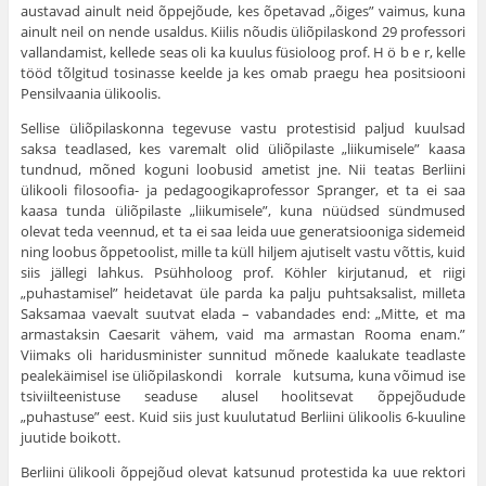
austavad ainult neid õppejõude, kes õpetavad „õiges” vaimus, kuna
ainult neil on nende usaldus. Kiilis nõudis üliõpilaskond 29 professori
vallan­damist, kellede seas oli ka kuulus füsioloog prof. H ö b e r, kelle
tööd tõlgitud tosinasse keelde ja kes omab praegu hea positsiooni
Pensilvaania ülikoolis.
Sellise üliõpilaskonna tegevuse vastu protestisid paljud kuulsad
saksa tead­lased, kes varemalt olid üliõpilaste „liikumisele” kaasa
tundnud, mõned koguni loobusid ametist jne. Nii teatas Berliini
ülikooli filosoofia- ja pedagoogikaprofessor Spranger, et ta ei saa
kaasa tunda üliõpilaste „liikumisele”, kuna nüüdsed sündmused
olevat teda veennud, et ta ei saa leida uue generatsiooniga sidemeid
ning loobus õppetoolist, mille ta küll hiljem ajutiselt vastu võttis, kuid
siis jällegi lahkus. Psühholoog prof. Köhler kirjutanud, et riigi
„puhastamisel” heidetavat üle parda ka palju puhtsaksalist, milleta
Saksamaa vaevalt suutvat elada – vabandades end: „Mitte, et ma
armastaksin Caesarit vähem, vaid ma armastan Rooma enam.”
Viimaks oli haridusminister sunnitud mõnede kaalukate teadlaste
pealekäimisel ise üliõpilaskondi korrale kutsuma, kuna võimud ise
tsiviilteenistuse seaduse alusel hoolitsevat õppejõudude
„puhastuse” eest. Kuid siis just kuulutatud Berliini ülikoolis 6-kuuline
juutide boikott.
Berliini ülikooli õppejõud olevat katsunud protestida ka uue rektori