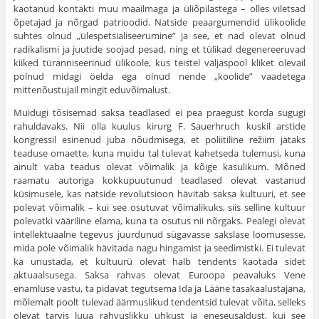
kaotanud kontakti muu maailmaga ja üliõpilastega – olles viletsad
õpetajad ja nõrgad patrioodid. Natside peaargumendid ülikoolide
suhtes olnud „ülespetsialiseerumine” ja see, et nad olevat olnud
radikalismi ja juutide soojad pesad, ning et tülikad degenereeruvad
kiiked türanniseerinud ülikoole, kus teistel väljaspool kliket olevail
polnud midagi öelda ega olnud nende „koolide” vaade­tega
mittenõustujail mingit eduvõimalust.
Muidugi tõsisemad saksa teadlased ei pea praegust korda sugugi
rahul­davaks. Nii olla kuulus kirurg F. Sauerhruch kuskil arstide
kongressil esinenud juba nõudmisega, et poliitiline režiim jätaks
teaduse omaette, kuna muidu tal tulevat kahetseda tulemusi, kuna
ainult vaba teadus olevat võimalik ja kõige kasulikum. Mõned
raamatu autoriga kokkupuutunud teadlased olevat vas­tanud
küsimusele, kas natside revolutsioon hävitab saksa kultuuri, et see
polevat võimalik – kui see osutuvat võimalikuks, siis selline kultuur
polevatki vääriline elama, kuna ta osutus nii nõrgaks. Pealegi olevat
intellektuaalne tegevus juur­dunud sügavasse sakslase loomusesse,
mida pole võimalik hävitada nagu hinga­mist ja seedimistki. Ei tulevat
ka unustada, et kultuurü olevat halb tendents kaotada sidet
aktuaalsusega. Saksa rahvas olevat Euroopa peavaluks Vene
enamluse vastu, ta pidavat tegutsema Ida ja Lääne tasakaalustajana,
mõlemalt poolt tulevad äärmuslikud tendentsid tulevat võita, selleks
olevat tarvis luua rahvuslikku uhkust ja eneseusaldust, kui see