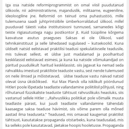
Iga osa natside reformiprogrammist on omal viisil puudutanud
ülikoole, nii administratiivne, majanduslik, militaarne, eugeeniline,
ideoloogiline jne. Refor­mid on teinud oma puhastustöö, mille
tulemusena saadi juhtprintsiibile ümber­korraldatud ülikool, millel
puuduvad täiesti vaba institutsiooni tunnused, sarna­nedes kõigi
teiste riigiasutustega nagu postkontor jt. Kuid tüüpiline kõrgema
kasvatuse asutus praeguses Saksas ei ole Ülikool, vaid
tehnikainstituut ja selle lähedased sugu­lased – kutsekoolid. Kuna
üldiselt natsid eelistavad praktilisi teadusi spekulatiivseile teadusile,
mis tulevat sellest, et üldse just madalamad ja pool­haritud
keskklassid eelistavad esimesi, ja kuna ka natside võimukandjad on
päritud puudulikult haritud keskklassist, siis jagavat ka nemad seda
rahvalikku imestust praktiliste teaduste vastu, sest nende tulemused
on neile ilmsed ja mõistetavad, üldse teaduse vastu näivad natsid
olevat üsna ükskõiksed. Kui Max Planck olla isiklikult pöördunud
Hitleri poole lõpetada teadlaste vallandamine poliitilisil põhjusil, ning
rõhutanud füüsikaliste teaduste tähtsust rahvuslikuks heaoluks, siis
vastanud sellele Hitler : „Rahvuslikku polii­tikat pole võimalik muuta
teadlaste pärast, kui juudi teadlaste vallandamine tähendab
kaasaegse saksa tea­duse hävimist, siis võime parem olla mõned
aastad ilma teaduseta.” Teadused, mis omavad kaugemat praktilist
tähtsust, kasutatakse propaganda otstarbeks, kuna teadusalad, mis
ka selleks pole kasutatavad, jäetakse hoopis hooletusse. Propaganda