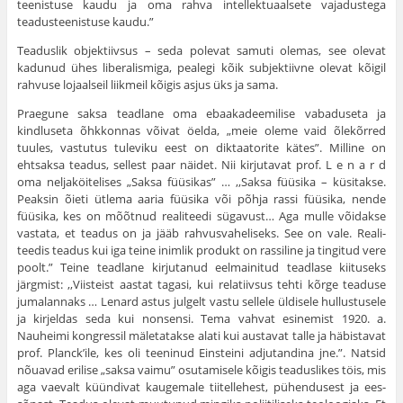
teenistuse kaudu ja oma rahva intellek­tuaalsete vajadustega
teadusteenistuse kaudu.”
Teaduslik objektiivsus – seda polevat samuti olemas, see olevat
kadunud ühes liberalismiga, pealegi kõik subjektiivne olevat kõigil
rahvuse lojaalseil liik­meil kõigis asjus üks ja sama.
Praegune saksa teadlane oma ebaakadeemilise vabaduseta ja
kindluseta õhkkonnas võivat öelda, „meie oleme vaid õlekõrred
tuules, vastutus tuleviku eest on diktaatorite kätes”. Milline on
ehtsaksa teadus, sellest paar näidet. Nii kirjutavat prof. L e n a r d
oma neljaköitelises „Saksa füüsikas” … ,,Saksa füüsika – küsitakse.
Peaksin õieti ütlema aaria füüsika või põhja rassi füüsika, nende
füüsika, kes on mõõtnud realiteedi sügavust… Aga mulle võidakse
vastata, et teadus on ja jääb rahvusvaheliseks. See on vale. Reali­
teedis teadus kui iga teine inimlik produkt on rassiline ja tingitud vere
poolt.” Teine teadlane kirjutanud eelmainitud teadlase kiituseks
järgmist: ,,Viisteist aastat tagasi, kui relatiivsus tehti kõrge teaduse
jumalannaks … Lenard astus julgelt vastu sellele üldisele hullustusele
ja kirjeldas seda kui nonsensi. Tema vahvat esinemist 1920. a.
Nauheimi kongressil mäletatakse alati kui austavat talle ja häbistavat
prof. Planck’ile, kes oli teeninud Einsteini adju­tandina jne.”. Natsid
nõuavad erilise „saksa vaimu” osutamisele kõigis teadus­likes töis, mis
aga vaevalt küündivat kaugemale tiitellehest, pühendusest ja ees­