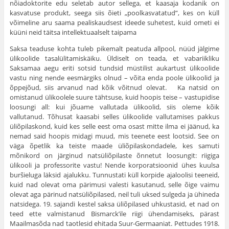
nõiadoktorite edu seletab autor sellega, et kaasaja kodanik on
kasvatuse produkt, seega siis õieti „poolkasvatatud”, kes on küll
võimeline aru saama pealiskaudsest ideede suhetest, kuid ometi ei
küüni neid täitsa intellektuaalselt taipama
Saksa teaduse kohta tuleb pikemalt peatuda allpool, nüüd jälgime
ülikoo­lide tasalülitamiskäiku. Üldiselt on teada, et vabariikliku
Saksamaa aegu eriti sotsid tundsid müstilist aukartust ülikoolide
vastu ning nende eesmärgiks olnud – võita enda poole ülikoolid ja
õppejõud, siis arvanud nad kõik võitnud olevat. Ka natsid on
omistanud ülikoolele suure tähtsuse, kuid hoopis teise – vastupidise
loosungi all: kui jõuame vallutada ülikoolid, siis oleme kõik
vallutanud. Tõhusat kaasabi selles ülikoolide vallutamises pakkus
üliõpilaskond, kuid kes selle eest oma osast mitte ilma ei jäänud, ka
nemad said hoopis midagi muud, mis teenete eest lootsid. See on
väga õpetlik ka teiste maade üliõpilaskondadele, kes samuti
mõnikord on järginud natsüliõpilaste õnnetut loosungit: riigiga
ülikooli ja professorite vastu! Nende korporatsioonid ühes kuulsa
buršieluga läksid ajalukku. Tunnustati küll korpide ajaloolisi teeneid,
kuid nad olevat oma pärimusi valesti kasutanud, selle õige vaimu
olevat aga pärinud natsüliõpilased, neil tuli uksed sulgeda ja ühineda
natsidega. 19. sajandi kestel saksa üliõpilased uhkustasid, et nad on
teed ette valmistanud Bismarck’ile riigi ühendamiseks, pärast
Maailmasõda nad taotlesid ehitada Suur-Germaaniat. Pettudes 1918.