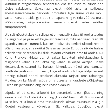
kultuurilise stagnatsiooni tendentsile, ent see laseb tal tunda end
tõsise saks­lasena. Saksamaa olevat nüüd astumas sellisesse
enesessesüvenemise perioodi, protestiks liiga suure välise mõju
vastu. Katsed otsida igalt poolt omapära ning vältida võõrast (näit.
võõrsõnadegi väljarookimine keelest) olevat selles mõttes
sümptoomsed.
Üldiselt nõustutakse ka sellega, et ennenatslik saksa ülikool ja teadus
oli langenud palju sellest hiilgavast tasemest, mille nad saavutasid 19.
sajandi viimaseil kümneil, kui Helmholtz, siis Berliini ülikooli rektor,
võis uhkus­tada, et ainuüksi Saksamaa teiste Euroopa riikide hulgas
hellitab täielist teadusliku diskussiooni vaba­dust oma ülikooles. Kui
Kuno Francke kirjutanud, et saksa karakteri intellektuaalne ja
religioosne vabadus on Saksa riigi vabaduse õiged kaitsjad, üheks
kirstunaelaks saanud ka halvasti lahendatud (õieti lahendamata)
teadlaste järelkasvu prob­leem, kuigi ülikoolid olid riigi ülalpidamisel,
ometigi tulnud noorel teadlasel alus­tada karjääri oma rahadega.
Muidugi on ka Maailmasõda oma otseste ja kaud­sete põhjustega
ülikoolide ja teaduse langusele kaasa aidanud.
Lõpuks olnud saksa ülikoolid ise seesmiselt täiesti jõuetud ning
kanna­tanud üksikute klikete ning „koolide” terrori all. Mis ilmnevat
ka selles, et ülikoolid oma tasalülitusele olevat osutunud v ä g a
jõuetut vastupanu, võrreldes näit. kirikuga, õppejõud ole­vat