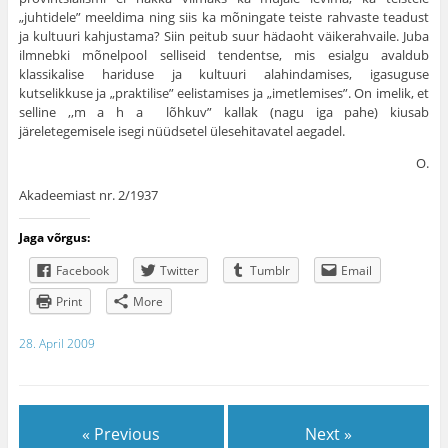
„juhtidele” meeldima ning siis ka mõningate teiste rahvaste teadust
ja kultuuri kahjustama? Siin peitub suur hädaoht väikerahvaile. Juba
ilmnebki mõnelpool selliseid tendentse, mis esialgu avaldub
klassikalise hariduse ja kultuuri alahindamises, igasuguse
kutselikkuse ja „praktilise” eelistamises ja „imetlemises”. On imelik, et
selline ,,m a h a lõhkuv” kallak (nagu iga pahe) kiusab
järeletegemisele isegi nüüdsetel ülesehitavatel aegadel.
O.
Akadeemiast nr. 2/1937
Jaga võrgus:
Facebook
Twitter
Tumblr
Email
Print
More
28. April 2009
« Previous
Next »