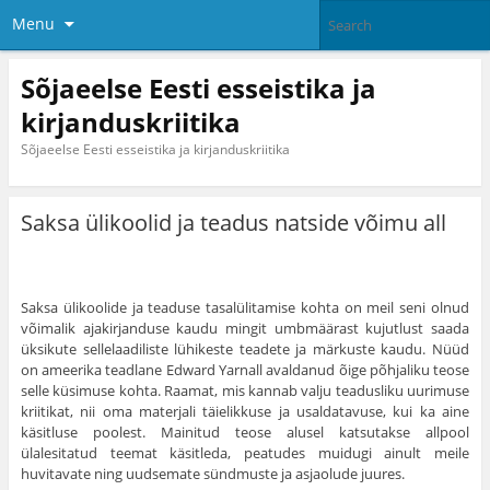
Menu
Sõjaeelse Eesti esseistika ja
kirjanduskriitika
Sõjaeelse Eesti esseistika ja kirjanduskriitika
Saksa ülikoolid ja teadus natside võimu all
Saksa ülikoolide ja teaduse tasalülitamise kohta on meil seni olnud
võima­lik ajakirjanduse kaudu mingit umbmäärast kujutlust saada
üksikute sellelaa­diliste lühikeste teadete ja märkuste kaudu. Nüüd
on ameerika teadlane Edward Yarnall avaldanud õige põhjaliku teose
selle küsimuse kohta. Raamat, mis kannab valju teadusliku uurimuse
kriitikat, nii oma materjali täie­likkuse ja usaldatavuse, kui ka aine
käsitluse poolest. Mainitud teose alusel katsutakse allpool
ülalesitatud teemat käsitleda, peatudes muidugi ainult meile
huvitavate ning uudsemate sündmuste ja asjaolude juures.