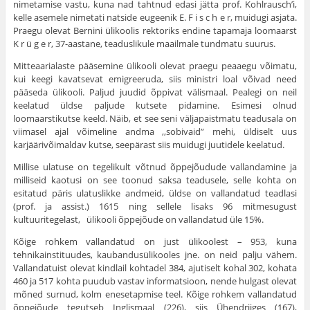
nime­tamise vastu, kuna nad tahtnud edasi jätta prof. Kohlrausch’i,
kelle asemele nimetati natside eugeenik E. F i s c h e r, muidugi asjata.
Praegu olevat Bernini ülikoolis rektoriks endine tapamaja loomaarst
K r ü g e r, 37-aastane, teaduslikule maailmale tundmatu suurus.
Mitteaarialaste pääsemine ülikooli olevat praegu peaaegu võimatu,
kui keegi kavatsevat emigreeruda, siis ministri loal võivad need
pääseda ülikooli. Paljud juudid õppivat välismaal. Pealegi on neil
keelatud üldse paljude kutsete pidamine. Esimesi olnud
loomaarstikutse keeld. Näib, et see seni väljapaist­matu teadusala on
viimasel ajal võimeline andma ,,sobivaid” mehi, üldiselt uus
karjäärivõimaldav kutse, seepärast siis muidugi juutidele keelatud.
Millise ulatuse on tegelikult võtnud õppejõudude vallandamine ja
milliseid kaotusi on see toonud saksa teadusele, selle kohta on
esitatud päris ulatuslikke andmeid, üldse on vallandatud teadlasi
(prof. ja assist.) 1615 ning sellele lisaks 96 mitmesugust
kultuuritegelast, ülikooli õppejõude on vallandatud üle 15%.
Kõige rohkem vallandatud on just ülikoolest – 953, kuna
tehnikainstituudes, kaubandusülikooles jne. on neid palju vähem.
Vallandatuist olevat kindlail koh­tadel 384, ajutiselt kohal 302, kohata
460 ja 517 kohta puudub vastav informat­sioon, nende hulgast olevat
mõned surnud, kolm enesetapmise teel. Kõige rohkem vallandatud
õppejõude tegutseb Inglismaal (226), siis Ühendriiges (167),