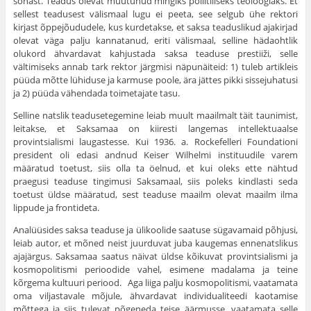
sõnast. Teadus olevat muutunud mingiks poliitiliseks teoloogiaks. Et
sellest teadusest välismaal lugu ei peeta, see selgub ühe rektori
kirjast õppejõududele, kus kurdetakse, et saksa teaduslikud ajakirjad
olevat väga palju kannatanud, eriti välismaal, selline hädaohtlik
olukord ähvardavat kahjustada saksa teaduse prestiiži, selle
vältimiseks annab tark rektor järgmisi näpunäiteid: 1) tuleb artikleis
püüda mõtte lühiduse ja karmuse poole, ära jättes pikki sissejuhatusi
ja 2) püüda vähendada toimetajate tasu.
Selline natslik teadusetegemine leiab muult maailmalt täit taunimist,
leitakse, et Saksamaa on kiiresti langemas intellektuaalse
provintsialismi lau­gastesse. Kui 1936. a. Rockefelleri Foundationi
president oli edasi andnud Keiser Wilhelmi instituudile varem
määratud toetust, siis olla ta öelnud, et kui oleks ette nähtud
praegusi teaduse tingimusi Saksamaal, siis poleks kind­lasti seda
toetust üldse määratud, sest teaduse maailm olevat maailm ilma
lippude ja frontideta.
Analüüsides saksa teaduse ja ülikoolide saatuse sügavamaid põhjusi,
leiab autor, et mõned neist juurduvat juba kaugemas ennenatslikus
ajajärgus. Saksa­maa saatus näivat üldse kõikuvat provintsialismi ja
kosmopolitismi perioodide vahel, esimene madalama ja teine
kõrgema kultuuri periood. Aga liiga palju kosmopolitismi, vaatamata
oma viljastavale mõjule, ähvardavat individualiteedi kaotamise
mõttega ja siis tulevat põgeneda teise äärmusse, vaatamata selle