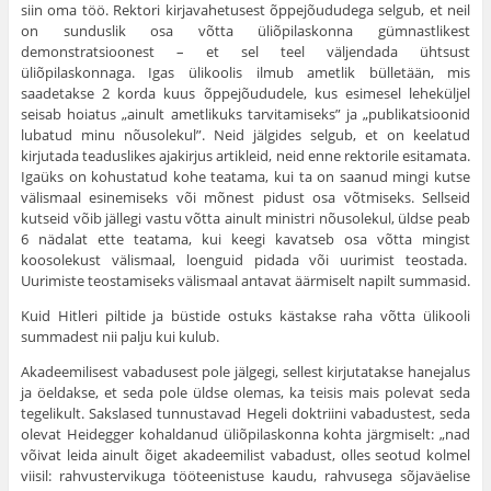
siin oma töö. Rektori kirjavahetusest õppe­jõududega selgub, et neil
on sunduslik osa võtta üliõpilaskonna gümnastlikest
demonstratsioonest – et sel teel väljendada ühtsust
üliõpilaskonnaga. Igas ülikoolis ilmub ametlik bülletään, mis
saadetakse 2 korda kuus õppejõududele, kus esimesel leheküljel
seisab hoiatus „ainult ametlikuks tarvitamiseks” ja „publikatsioonid
lubatud minu nõusolekul”. Neid jälgides selgub, et on keelatud
kirjutada teaduslikes ajakirjus artikleid, neid enne rektorile esitamata.
Igaüks on kohustatud kohe teatama, kui ta on saanud mingi kutse
välismaal esinemi­seks või mõnest pidust osa võtmiseks. Sellseid
kutseid võib jällegi vastu võtta ainult ministri nõusolekul, üldse peab
6 nädalat ette teatama, kui keegi kavatseb osa võtta mingist
koosolekust välismaal, loenguid pidada või uurimist teostada.
Uurimiste teostamiseks välismaal antavat äärmiselt napilt summasid.
Kuid Hitleri piltide ja büstide ostuks kästakse raha võtta ülikooli
summadest nii palju kui kulub.
Akadeemilisest vabadusest pole jälgegi, sellest kirjutatakse hanejalus
ja öeldakse, et seda pole üldse olemas, ka teisis mais polevat seda
tegelikult. Sakslased tunnustavad Hegeli doktriini vabadustest, seda
olevat Heidegger kohaldanud üliõpilaskonna kohta järgmiselt: „nad
võivat leida ainult õiget akadeemilist vabadust, olles seotud kolmel
vii­sil: rahvustervikuga tööteenistuse kaudu, rahvusega sõjaväelise