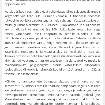
õppejõudel ära.
Natside ülikooli eesmärk olevat väljendatud ühes salajases dekreedis
järg­miselt: Viia teaduslik uurimine võimalikult tihedasse seosesse
rahvusliku polii­tika vajadustega ja meie rahvaga. Vastavalt sellele on
muidugi ümberkorral­datud kursused, üliõpilaskond jne. üliõpilaste
arv on üldiselt vähenenud üle 30%. Üliõpilaste arvu piiramisega
taheti vähendada osalt tööpuudust, teh­nikaülikooles ei ole
üliõpilaste arv praegu piiratud, kuna taotletakse võidelda praktiliste
kutsete alahindamise vastu. Kõige rohkem on üliõpilaste arv lan­
genud majandusteaduse alal, kuna üllatavalt koguni tõusnud on
katoliikliku teoloogia ja farmaatsia alal. Esimesel alal on see vist
ilmseks protestiks polii­tilise teoloogia vastu. Arvatavasti on katoliiklik
kirik jäänud vaatamata natside totaliseerimisele teatud vaimseks ja
majanduslikuks pelgupaigaks. Ainult katoliiklikud filosoofilis-
teoloogilised ülikoolid ja tehnikaülikoolid on säUitanud oma 1932. a.
taseme üliõpilaste arvus.
Kõikide humanitaarainete õpingute alguses olevat kaks esimest
semestrit tutvumiseks rassilise teaduse põhjendamisega; siis sellised
loengud nagu rass ja sugukond; antropoloogia ja eelajalugu; saksa
rahvuspoliitiline arenemine, eriti viimase sajandi jooksul jne.
Majandusteaduse õppekava sissejuhatuses olevat öeldud: tuleb
pöörduda oma vanade ideaalide juurde, teenida riiki ja rahvast,