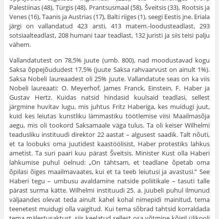
Palestiinas (48), Türgis (48), Prantsusmaal (58), Šveitsis (33), Rootsis ja
Venes (16), Taanis ja Austrias (17), Balti riiges (1), seegi Eestis jne. Eriala
järgi on vallandatud 423 arsti, 413 matem.-loodusteadlast, 293
sotsiaalteadlast, 208 humani taar teadlast, 132 juristi ja siis teisi palju
vähem.
Vallandatutest on 78,5% juute (umb. 800), nad moodustavad kogu
Saksa õppejõududest 17,5% (juute Saksa rahvaarvust on ainult 1%).
Saksa Nobeli laureaadest oli 25% juute. Vallandatute seas on ka viis
Nobeli laureaati: O. Meyerhof, James Franck, Einstein, F. Haber ja
Gustav Hertz. Kuidas natsid hindasid kuulsaid teadlasi, sellest
järgmine huvitav lugu, mis juhtus Fritz Haberiga, kes muidugi juut,
kuid kes leiutas kunstliku lämmastiku töötlemise viisi Maailmasõja
aegu, mis oli tookord Saksamaale väga tulus. Ta oli keiser Wilhelmi
teadusliku instituudi direktor 22 aastat – algusest saadik. Talt nõuti,
et ta loobuks oma juutidest kaastöölisist, Haber protestiks lahkus
ametist. Ta suri paari kuu pärast Šveitsis. Minister Kust olla Haberi
lahkumise puhul öelnud: „On tähtsam, et teadlane õpetab oma
õpilasi õiges maailmavaates, kui et ta teeb leiutusi ja avastusi.” See
Haberi tegu – umbusu avaldamine natside poliitikale – tasuti talle
pärast surma kätte. Wilhelmi instituudi 25. a. juubeli puhul ilmunud
väljaandes olevat teda ainult kahel kohal nimepidi mainitud, tema
teenetest muidugi olla vaigitud. Kui tema sõbrad tahtsid korraldada
tema mälestusaktust, siis keelatud sellest osa võtmine kõigil ülikooli