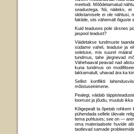
meetodi. Mõõdeta­matud nähtu
seadustega. Nii, näiteks, e
üldistamisele ei ole nähtusi, m
faktide, siis vähemalt õiguste
Kuid teaduses pole üksnes püsi
jaspool teadust?
Väidetakse tundmuste taandat
südame vahel, teaduse ja elu
seletuse, mis suurel määral 
tundmus, tahe järgnevad mõis
Vähehaaval peavad nad alistum
kuna tund­mus on modifitseer
lakkamatult, uhavad ära ka kin
Sellist konflikti lahendu
mõistuseinimene.
Pealegi, väidab täppisteadust
loomust ja jõudu, muutub ikka 
Kõigepealt ta õpetab rohkem k
pühendada sellele ülevale relig
tema puhtuses; see on — arend
oma materiaalsete huvide ali
taotlevad samade probleemide 