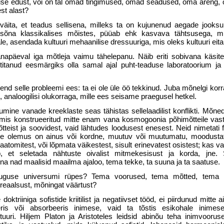
duse edust, või on tal omad tingimused, omad seadused, oma areng
est alast?
ita, et tea­dus sellisena, milleks ta on kujunenud ae­gade jooksul
e sõna klassikalises mõistes, püüab ehk kasvava tähtsusega, m
le, asendada kul­tuuri mehaanilise dressuuriga, mis oleks kul­tuuri ei
päeval iga mõtleja vaimu tähelepanu. Näib eriti sobivana käsitel
titanud eesmärgiks olla samal ajal puht-teaduse laboratoorium ja 
 selle probleemi ees: ta ei ole üle öö tekkinud. Juba mõnelgi korr
e, analoogilisi olu­korraga, mille ees seisame praegusel hetkel.
umine va­nade kreeklaste seas tähistas sellelaadilist konflikti. Mõned
 mis konstrueeritud mitte enam vana kosmogoonia põhimõtteile vas­t
teist ja soovidest, vaid lähtudes loodusest enesest. Neid nimetati 
de olemus on ainus või kordne, muutuv või muutumatu, moo­dustat
 aatomitest, või lõpmata väikestest, sisult erinevatest osistest; kas va
, et sele­tada nähtuste oivalist mitmekesisust ja korda, jne. 
 nad maalisid maailma ajaloo, tema tekke, ta suuna ja ta saatuse.
suguse universumi rüpes? Tema voorused, tema mõtted, tema 
il reaalsust, mõningat väärtust?
oktrii­niga sofistide kriitilist ja negatiivset tööd, ei piirdunud mitte a
is või absorbeeris ini­mese, vaid ta tõstis esikohale inimese
uuri. Hiljem Platon ja Aristoteles leidsid abinõu teha inimvooru