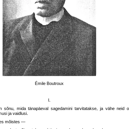
Émile Boutroux
I.
 sõnu, mida tänapäeval sagedamini tarvitatakse, ja vähe neid on
usi ja vaidlusi.
ses mõistes —