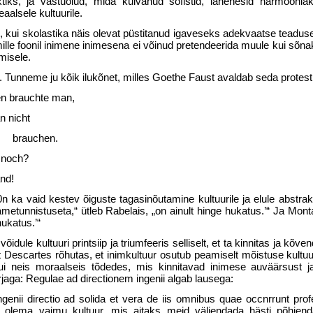
tiks, ja vastuolud, mida külvanud sofistid, lahenesid harmoonia
­aalsele kultuurile.
ul, kui skolastika näis olevat püstitanud igaveseks adekvaatse teaduse
mille foonil inimene inimesena ei võinud pretendeerida muule kui sõna
umisele.
. Tun­neme ju kõik ilukõnet, milles Goethe Faust avaldab seda protesti
en brauchte man,
 nicht
en.
 noch?
and!
0n ka vaid kestev õiguste tagasinõutamine kultuurile ja elule abstra
metunnistuseta,“ ütleb Rabe­lais, „on ainult hinge hukatus.’“ Ja Mon­
ukatus.’“
dule kultuuri printsiip ja triumfeeris selliselt, et ta kinnitas ja kõve
 Descartes rõhutas, et inimkultuur osutub peamiselt mõistuse kultuur
ui neis moraalseis tõdedes, mis kinnitavad inimese auväärsust j
rjaga: Regulae ad directionem ingenii algab lausega:
genii directio ad solida et vera de iis omnibus quae occnrrunt prof
 olema vaimu kultuur, mis aitaks meid väljendada hästi põhjenda