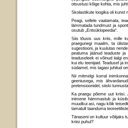
otsustusi kõige kohta, mis juh­t
Skolastikute loogika oli kunst
Peagi, sellele vaatamata, tea
lämmatada tundmust ja sponta
osutub „Entsüklopeedia“.
Siis tõusis uus kriis, mille
praegunegi maa­ilm, ta ülis
sugestiooni, ja kuulutas nende 
peatuma jäänud teaduste ja mõ
teaduseleek ei võinud iialgi en
kui elu teenijaid. Teadusel ja i
südamel, mis tagasi juhitud om
Nii mitmelgi korral inimkonn
geeniusega, mis ähvardanud h
pretensioonidel, siiski tunnust
Ka praegu põeme uut kriisi. J
inimene hämmastub ja küsib: 
muudkui asi, nagu kõik teisedk
tamatult taanduma teoreetilist
Tänaseni on kultuur võitjaks t
kriisi puhul?