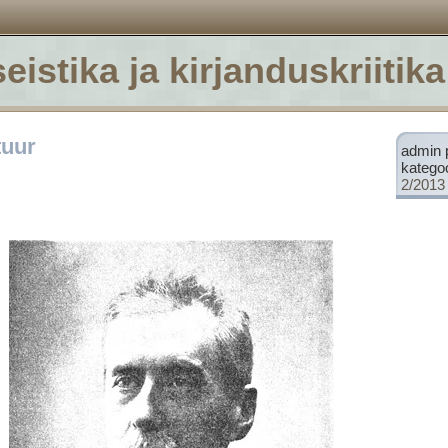
eistika ja kirjanduskriitika
tuur
admin 
katego
2/2013