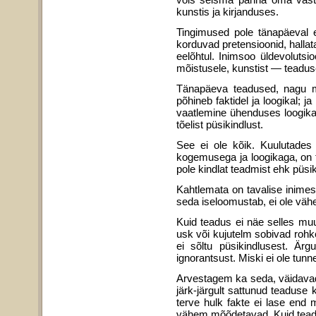
kunstis ja kir­janduses.
Tingimused pole tänapäeval e
korduvad pre­tensioonid, hallat
eelõhtul. Inimsoo üldevolutsi
mõistusele, kunstist — teadus
Tänapäeva teadused, nagu me
põhineb faktidel ja loogikal; 
vaatlemine ühenduses loogikaga
tõelist püsikindlust.
See ei ole kõik. Kuulutades
kogemusega ja loo­gikaga, on t
pole kindlat teadmist ehk püsik
Kahtlemata on tavalise inimese
seda iseloomus­tab, ei ole väh
Kuid teadus ei näe selles muud
usk või kujutelm sobivad rohke
ei sõltu püsikind­lusest. Är
ignorantsust. Miski ei ole tunn
Arvestagem ka seda, väidavad 
järk-järgult sattu­nud teaduse
terve hulk fakte ei lase end 
vähem mõõdetavad. Kuid teadu