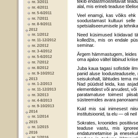
tekib endastmõistetavalt tea
nr. 3/2011
alal, mis erineb teaduse tõelis
nr. 4/2011
nr. 5-6/2011
Veel enamgi, kas võiks ehk vä
nr. 7/2011
soodustamast kul­tuuri sell
nr. 8-9/2011
spetsialiseerumisele ja tehnika
2012
Need küsimused köidavad täna
nr. 1/2012
kolledžis, mis on endale püs
nr. 11-12/2012
seminar.
nr. 2/2012
nr. 3-4/2012
Ärgem hämmastugem, leides end
nr. 5-6/2012
oma aja­loo vältel läbinud kriis
nr. 7/2012
nr. 8/2012
Juba kaua tagasi sofistide ilm
panid aluse loodusteadusele,
nr. 9-10/2012
seisukohalt, lähtudes tema mõt
2013
Nad püüdsid leida, kas asja
nr. 1-2/2013
elementidest või arvu­dest, või
nr. 11-12/2013
paratamatuse toimest piisab
nr. 3/2013
süsteemides avara panoraamina
nr. 4-8/2013
nr. 9-10/2013
Kuid mis sai inimesest nii
2014
institutsioonid, ta elu — oli ne
nr. 1/2014
2015
Sokrates, kroonides positiivse d
nr. 1/2015
teaduse vastu, mis ignoreer
2016
endatunnetamise ja enesekult
nr. 1/2016