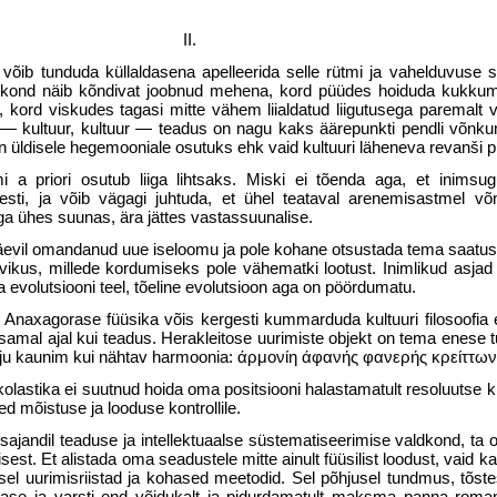
II.
võib tun­duda küllaldasena apelleerida selle rütmi ja vahelduvuse 
Inimkond näib kõndivat joobnud mehena, kord püüdes hoiduda kuk­k
le, kord viskudes tagasi mitte vähem liial­datud liigutusega paremalt 
 kultuur, kultuur — teadus on nagu kaks äärepunkti pendli võnkum
 üldisele hegemooniale osu­tuks ehk vaid kultuuri läheneva revanši p
i a priori osutub liiga lihtsaks. Miski ei tõenda aga, et inims
sti, ja võib vägagi juhtuda, et ühel teataval arenemisastmel võn
ga ühes suunas, ära jättes vastassuunalise.
äevil omandanud uue iseloomu ja pole kohane otsustada tema saatuse
ikus, millede kordumiseks pole vähematki lootust. Inimlikud asjad 
a evolutsiooni teel, tõeline evolutsioon aga on pöördumatu.
Anaxagorase füüsika võis kergesti kummarduda kul­tuuri filosoofia e
st samal ajal kui teadus. Herakleitose uurimiste objekt on tema enese t
ju kaunim kui nähtav harmoonia: άρμονίη άφανής φανερής κρείττων
olastika ei suutnud hoida oma positsiooni halasta­matult resoluutse kr
d mõistuse ja loo­duse kontrollile.
I sajan­dil teaduse ja intellektuaalse süstematisee­rimise valdkond, ta o
st. Et alistada oma seadustele mitte ainult füüsilist loodust, vaid ka
sel uurimisriistad ja kohased meeto­did. Sel põhjusel tundmus, tõste
se ja varsti end võidukalt ja pidurdamatult maksma panna romant