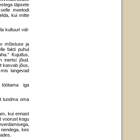
estega täpsete
selle meetodi
elda, kui mitte
a kultuuri väl­
ev mõistuse ja
le fakti puhul
ha.“ Kujutlus,
 inertsi jõud.
t kasvab jõus,
, mis langevad
s töötama iga
alt tundma oma
am, kui ennast
et voorust kogu
hverdami­sega,
d nendega, kes
dades.