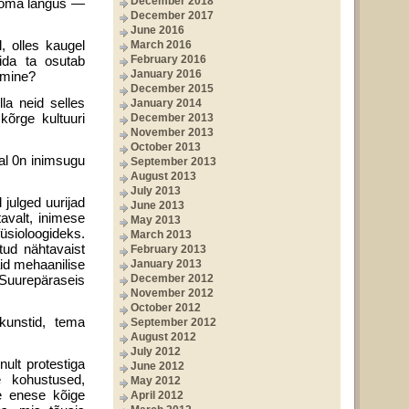
December 2018
, oma langus —
December 2017
June 2016
, olles kaugel
March 2016
ida ta osutab
February 2016
January 2016
tamine?
December 2015
la neid selles
January 2014
kõrge kultuuri
December 2013
November 2013
October 2013
al 0n inimsugu
September 2013
August 2013
July 2013
 julged uurijad
June 2013
avalt, inimese
May 2013
füsioloogideks.
March 2013
ud nähtavaist
February 2013
id mehaa­nilise
January 2013
Suurepäraseis
December 2012
November 2012
October 2012
kunstid, tema
September 2012
August 2012
July 2012
inult protestiga
June 2012
 ko­hustused,
May 2012
se enese kõige
April 2012