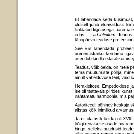
Et lahendada seda küsimust, 
üldiselt juhib eluavaldusi. 
liialdatud liigutusega pare­ma
edasi —
ad infinitum.
Teadus —
tänapäeva tea­duse pretensioon
See viis lahendada probleem
arenemiskäiku kor­dama igave
asendub kindla edasiliikumise
Teadus, võib öelda, on meie p
tema muutumiste põhjal minev
ainult vahelduvuse teel, vaid k
Herakleitose, Empedoklese ja 
ise oli teata­vais piirides kun
nähtamatu harmoonia, mis pal
Autoriteedil põhinev keskaja sk
alistas kõik inimlikud arvamuse
Ja nii ulatuslik kui ka oli XVII
kõigi reaalsuse osade haaramise
hinge, selleks puudusid teadu
võis seisma panna oma vasta