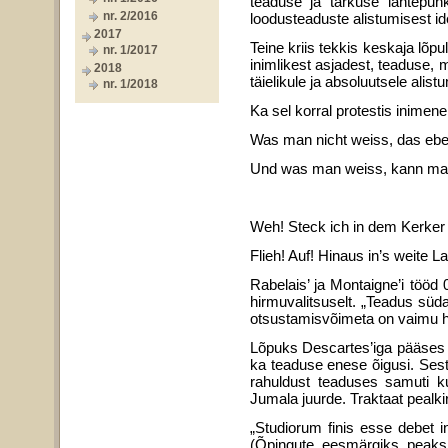
teaduse ja tarkuse lähtepunk
nr. 2/2016
loodusteaduste alistumisest ide
2017
Teine kriis tekkis keskaja lõp
nr. 1/2017
inimlikest asjadest, teaduse, 
2018
täielikule ja absoluutsele alist
nr. 1/2018
Ka sel korral protestis inimene
Was man nicht weiss, das eb
Und was man weiss, kann man
brauch
Weh! Steck ich in dem Kerker
Flieh! Auf! Hinaus in’s weite L
Rabelais’ ja Montaigne’i tööd 
hirmuvalitsuselt. „Teadus süda
otsustamisvõimeta on vaimu h
Lõpuks Descartes’iga pääses või
ka teaduse enese õigusi. Sest
rahuldust teaduses samuti k
Jumala juurde. Traktaat pealki
„Studiorum finis esse debet in
(Õpingute ees­märgiks peaks