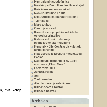
Humanismi uuestisünnist
Koolitüüpe Eesti linnades Rootsi ajal
Kõik inimesed on andekad
Rahvuslik tunne Eestis
Kultuurpoliitika päevaprobleeme
Tuli tuha all
Mere tuultes
Omad ja võõrad
Kunstiloomingu põhinõudeid ehk
esteetika printsiipe
Rahvuskultuuri tõstmine ja
intensiivsemaks tegemine
Kunstnik võib tõepäraselt kujutada
ainult olevikku
Katsekoolid ja kooliuuenduskatsed
Poolas
Naiskujude ülesandest A. Gailiti
romaanis „Ekke Moor”
Loov rahvuslus
Juhan Liivi elu
Stiil
Tuulearmuke
Absoluutsest ja relatiivsest
Kuidas töötas Tolstoi?
, mis kõikjal
Kuldsed päevad
Archives