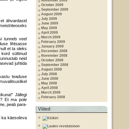
November 2009
October 2009
September 2009
August 2009
July 2009
 et ähvardasid
June 2009
meistriteoseks
May 2009
April 2009
March 2009
si tunneb veel
February 2009
duse lihtsasse
January 2009
ult et ta oleks
December 2008
kord süt­tinud
November 2008
 tunnustab neid
October 2008
 lasevad juhtida
September 2008
August 2008
July 2008
 vastu teaduse
June 2008
uvalitsuslikel
May 2008
April 2008
March 2008
kuna!“ Jällegi
February 2008
us? Et ma pole
ine, peab para­
Viited
id ka käesoleva