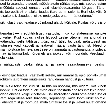
sed ta asendab otseselt mõõde­tavate nähtustega, mis seotud esim
i mõõdeta soojust ennast, vaid elavhõbedasamba kõr­gust. Tänu 
is teoreetiliselt ei alluks teadusli­kule uurimisele, ja Berthelot võis ö
 seisu­kohalt: „Loodusel ei ole meie jaoks enam müsteeriume.“
­kindlust, vaid teaduse võimkond ulatub kõikjale. Kuidas võib siis oll
amatust — irreduktibiilsust, vastuolu, mida konstatee­rime iga pä
 vahel. Kuid kuulus inglise filosoof Leslie Stephen on andnud sel
vähendab selle tähtsust. „Kujutlus,“ ütleb ta, „jääb mõistusest ma
tusele vaid kaugelt ja teata­val määral vastu tahtmist. Need on
a mõis­tuse toimele, sest see on tajumata ja vastu­panuta ja pideval
itav ja loomulikult nõrgeneb aja jooksul või moondub. Veetilgad
dla kalju.
sviisi nähtavasti peaks ihkama ja selle saavutamiseks peak
e esindaja: teadus, vastavalt sellele, mil määral ta õpib põhjalikum
rohkem ja rohkem suuteliseks rahuldama haridust ja kultuuri.
ui ükski teine tõe kultust. Ja mis on nooblim, mis õigem, mis kindl
ioonile. Otsida tõde ei ole mitte ainult teostada eneses intellektuaal­s
ada eneses kõige kindlamal viisil moraalset jõudu oma eelistuste o
stamisega ideaalseile huvidele, sõprusega, mida loomuli­kult sõlmi
lahendamist ja rõõmuga, mida tuntakse tõsist ja ülevat hüvet oman