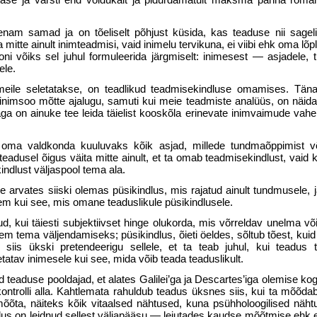
nam sa­mad ja on tõeliselt põhjust küsida, kas tea­duse nii sagel
a mitte ainult inimteadmisi, vaid inimelu tervikuna, ei viibi ehk oma lõp
ooni võiks sel juhul formuleerida järgmiselt: inimesest — asjadele,
ele.
ile seletatakse, on teadlikud teadmisekindluse oma­mises. Tän
ja inimsoo mõtte ajalugu, samuti kui meie teadmiste analüüs, on näida
 on ainuke tee leida täielist kooskõla eri­nevate inimvaimude vahel,
 oma vald­konda kuuluvaks kõik asjad, millede tundma­õppimist v
eadusel õigus väita mitte ainult, et ta omab teadmisekindlust, vaid ka
ind­lust väljaspool tema ala.
 arvates siiski olemas püsikindlus, mis rajatud ainult tundmusele, 
em kui see, mis omane teadus­likule püsikindlusele.
, kui täiesti subjektiivset hinge olukorda, mis võr­reldav unelma v
m tema väljenda­miseks; püsikindlus, õieti öeldes, sõltub tõest, kuid
gu siis ükski pretendeerigu sellele, et ta teab juhul, kui teadus
etatav inime­sele kui see, mida võib teada teaduslikult.
teaduse pooldajad, et alates Galilei’ga ja Descartes’iga olemise ko
 kontrolli alla. Kahtlemata rahuldub teadus üksnes siis, kui ta mõõdab
mõõta, näiteks kõik vitaalsed nähtused, kuna psühholoogilised näht
s on leidnud sellest väljapääsu — leiutades kaudse mõõt­mise ehk 