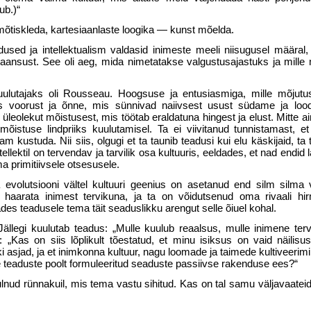
ub.)“
 mõtiskleda, kartesiaanlaste loogika — kunst mõelda.
dused ja intellektualism valdasid inimeste meeli niisugusel määral,
ansust. See oli aeg, mida nimetatakse valgustusajastuks ja mille 
 kuuluta­jaks oli Rousseau. Hoogsuse ja entusiasmiga, mille mõjutu
tas voorust ja õnne, mis sünnivad naiivsest usust südame ja loo
üleolekut mõis­tusest, mis töötab eraldatuna hingest ja elust. Mitte ain
istuse lindpriiks kuulutamisel. Ta ei viivitanud tunnistamast, et 
am kustuda. Nii siis, olgugi et ta taunib tea­dusi kui elu käskijaid, ta
ntellektil on ter­vendav ja tarvilik osa kultuuris, eeldades, et nad endid
a primitiivsele otsesusele.
a evolut­siooni vältel kultuuri geenius on asetanud end silm silma
aarata inimest tervikuna, ja ta on võidutsenud oma rivaali hirm
ades teadusele tema täit seaduslikku arengut selle õiuel kohal.
ällegi kuulutab teadus: „Mulle kuulub reaalsus, mulle inimene tervi
„Kas on siis lõplikult tõestatud, et minu isiksus on vaid näilis
i asjad, ja et inimkonna kultuur, nagu loo­made ja taimede kultiveerim
e teaduste poolt formuleeritud seaduste passiivse ra­kenduse ees?“
ulnud rünnakuil, mis tema vastu sihitud. Kas on tal samu väljavaate