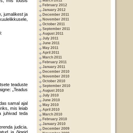
ks, mis tõusis
March 2012
February 2012
January 2012
, jumalikest ja
December 2011
kuulelikkusele,
November 2011
October 2011
September 2011
:
August 2011
July 2011
June 2011
May 2011
April 2011
March 2011
February 2011
January 2011
December 2010
November 2010
October 2010
ktsete teaduste
September 2010
taigne: „Teadus
August 2010
July 2010
June 2010
ndas samal ajal
May 2010
iks, mis leiab
April 2010
a juhivad teda
March 2010
February 2010
January 2010
erenda judicia.
December 2009
tud ja õigeid