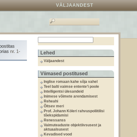
VÄLJAANDEST
postitas
orias
nr. 1-
Lehed
Väljaandest
Viimased postitused
Inglise romaan kahe sõja vahel
Teel balti vaimse entente’i poole
Intelligentsi ülesandeid
Inimese võimete arendamisest
Reheahi
Õitsev meri
Prof. Johann Köleri rahvuspoliitilisi
tõekspidamisi
Renessanss
Vaimuteaduste objektiivsusest ja
aktuaalsusest
Kevadised vood