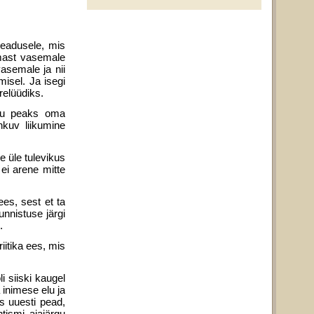
seadusele, mis
umast vasemale
vasemale ja nii
isel. Ja isegi
relüüdiks.
ugu peaks oma
kuv liiku­mine
 üle tulevikus
ei arene mitte
es, sest et ta
unnistuse järgi
.
iitika ees, mis
li siiski kaugel
 inimese elu ja
s uuesti pead,
ismi ajajärgu