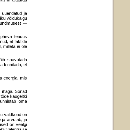
i uuendatud ja
liku võidukäigu
 tundmu­sest —
apäeva teadus
nud, et faktide
 milleta ei ole
õib saavutada
 kinni­tada, et
ja energia, mis
õi ihaga. Sõnad
 tõde kaugeltki
 tunnistab oma
gu valdkond on
 ja arvutab, ja
used on veelgi
ekvivalentsuse