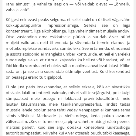
rahu aimust”, ja vahel ta isegi on — või väidab olevat — „õnnelik,
vaba ja laisk”.
Kõigest eelnevast peaks selguma, et sellel luulel on üldiselt väga vähe
kokkupuutepunkte impressionismiga. Selleks see on liiga
kontsentreerit, liiga alkoholkange, liiga vähe intiimselt muljeile anduv.
Otse vastandina oma esikkatseile püüab ja suudab Alver nüüd
muljeid vallutada, neid tihendada ja süvendada terveid elamus- ja
mõttekomplekse esindavaiks sümboleiks. See ei tähenda, et nüansid
ja assotsiatsioonid ei mängleks ümber kontuuride, et neil ei väreleks
tunde valguslaike, et rütm ei kajastaks ka hellust või hardust, või et
läbi kindla vormiraami ei oleks näha maailma ahvatlevat laiust. Kõike
seda on, ja see aina suurendab üldmulje veetlust. Kuid keskendust
on peaaegu eranditult igalpool.
Ei ole just päris imekspandav, et sellele erksale, kõikjalt ainestikku
otsivale, laialt orienteerit vaimule, mis ei salli teisejärgulist, pole kuigi
sümpaatsed meie praegu nii lokkavad provintslusallüürid, meie
laiutav kitsusmaania, meie taarikannupreesterlus. Tindist täitsa
mustale lehele poolunisena tähti vedav Vanapagan ei kannata tema
silmis võistlust Medusade ja Mefistodega, keda pakub avaram
välismaailm. „Kes ei tunne mee ja pipra vahet, muidugi näeb peenes
maitses pahet”, kuid see ärgu oodaku kõnesoleva luuletuskogu
autorilt sümpaatiat. Nii vähe kui Alver otseselt puudutabki kaasaega,