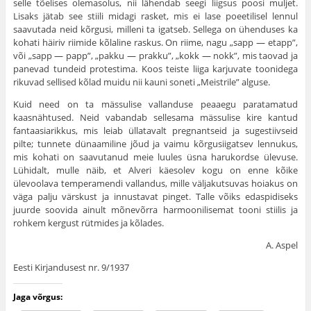
selle tõelises olemasolus, nii lähendab seegi liigsus poosi muljet.
Lisaks jätab see stiili midagi rasket, mis ei lase poeetilisel lennul
saavutada neid kõrgusi, milleni ta igatseb. Sellega on ühenduses ka
kohati häiriv riimide kõlaline raskus. On riime, nagu „sapp — etapp”,
või „sapp — papp”, „pakku — prakku”, „kokk — nokk”, mis taovad ja
panevad tundeid protestima. Koos teiste liiga karjuvate toonidega
rikuvad sellised kõlad muidu nii kauni soneti „Meistrile” alguse.
Kuid need on ta mässulise vallanduse peaaegu paratamatud
kaasnähtused. Neid vabandab sellesama mässulise kire kantud
fantaasiarikkus, mis leiab üllatavalt pregnantseid ja sugestiivseid
pilte; tunnete dünaamiline jõud ja vaimu kõrgusiigatsev lennukus,
mis kohati on saavutanud meie luules üsna harukordse ülevuse.
Lühidalt, mulle näib, et Alveri käesolev kogu on enne kõike
ülevoolava temperamendi vallandus, mille väljakutsuvas hoiakus on
väga palju värskust ja innustavat pinget. Talle võiks edaspidiseks
juurde soovida ainult mõnevõrra harmoonilisemat tooni stiilis ja
rohkem kergust rütmides ja kõlades.
A. Aspel
Eesti Kirjandusest nr. 9/1937
Jaga võrgus: