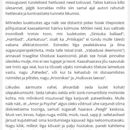
missugusest tundelisest heitlusest need toituvad. Täites kaitsva kilbi
ülesannet, jälgib korraldav mõte siin samal ajal autori rahutult
heitlevate ja kontrastsete tunnete liikumisi.
Mõnedes luuletustes aga näib see distantsi pidav hoiak tõepoolest
põhjustavat kaasaelamist häiriva külmuse. Mõtlen neid, kus valitseb
irooniliselt trotsiv toon, mis luuletustes „Sinisuka ballaad”,
„Hambad”, „Karikatuur”, osalt ka „Priiskajas” ei tundu mulle täiesti
vabana afektatsioonist. Esinedes liiga pealekäivana ja ilma
sügavusperspektiivita, mida talle teisal (näit. „Vabaduse deemonis”)
annavad traagilise tõsiduse kaastoonid, jätab see hoiak pinnalise
üleoleku mulje, mis ei seo lugejat ja teost. Kaasahaarava jõu saavutab
see trots aga seal, kus ta tõuseb uljaks rünnakuks tõeluse lameduse
vastu, nagu „Pahedes”, või kui ta kehastub nii dünaamilistes
rütmides ja piltides, nagu „Kroonikas” ja „Hulkuvas laevas”.
Liikudes äärmuste vahel, ähvardab seda luulet kohati
ülepakkumisoht. Seda tahaks öelda eriti sünk-romantiliste motiivide
kohta, mis mõnikord muutuvad liiga karjuvalt pateetiliseks. Mulle
näib näit., et „Amor ja Psyche” algus oleks võitnud ühe varjundi võrra
diskreetsema tooniga, samuti sügavalt haarava „Peegli” keskosa.
Must veri, kirves, haljas nuga, mõõk, mürk, raud, sapp jt. selletaolised
järsud kujutelmad oma kordumisega kipuvad liiga iseloomustavaks.
Nagu kõik, millest liiga kõvasti ja palju hüütakse, paneb kahtlema