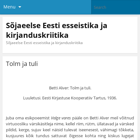
Menu
Sõjaeelse Eesti esseistika ja
kirjanduskriitika
Sõjaeelse Eesti esseistika ja kirjanduskriitika
Tolm ja tuli
Betti Alver: Tolm ja tuli.
Luuletusi. Eesti Kirjastuse Kooperatiiv Tartus, 1936.
Juba oma esikpoeemist
Valge vares
pääle on Betti Alver meil võitnud
virtuoosliku värsikäsitleja nime, kellel riim, rütm, üllatavad ja värsked
pildid, kerge, sujuv keel näisid tulevat iseenesest, vähimagi tõkketa,
kusjuures kõik tundus sattuvat õigesse kohta ning kiskus lugejat