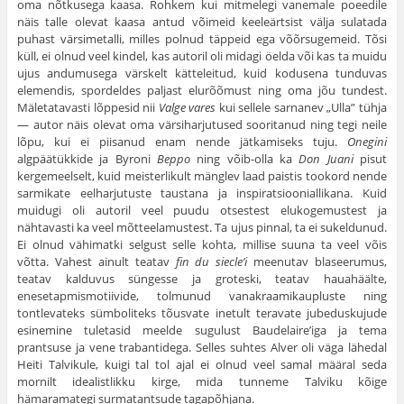
oma nõtkusega kaasa. Rohkem kui mitmelegi vanemale poeedile
näis talle olevat kaasa antud võimeid keeleärtsist välja sulatada
puhast värsimetalli, milles polnud täppeid ega võõrsugemeid. Tõsi
küll, ei olnud veel kindel, kas autoril oli midagi öelda või kas ta muidu
ujus andumusega värskelt kätteleitud, kuid kodusena tunduvas
elemendis, spordeldes paljast elurõõmust ning oma jõu tundest.
Mäletatavasti lõppesid nii
Valge vares
kui sellele sarnanev „Ulla” tühja
— autor näis olevat oma värsiharjutused sooritanud ning tegi neile
lõpu, kui ei piisanud enam nende jätkamiseks tuju.
Onegini
algpäätükkide ja Byroni
Beppo
ning võib-olla ka
Don Juani
pisut
kergemeelselt, kuid meisterlikult mänglev laad paistis tookord nende
sarmikate eelharjutuste taustana ja inspiratsiooniallikana. Kuid
muidugi oli autoril veel puudu otsestest elukogemustest ja
nähtavasti ka veel mõtteelamustest. Ta ujus pinnal, ta ei sukeldunud.
Ei olnud vähimatki selgust selle kohta, millise suuna ta veel võis
võtta. Vahest ainult teatav
fin du siecle’i
meenutav blaseerumus,
teatav kalduvus süngesse ja groteski, teatav hauahäälte,
enesetapmismotiivide, tolmunud vanakraamikaupluste ning
tontlevateks sümboliteks tõusvate inetult teravate jubeduskujude
esinemine tuletasid meelde sugulust Baudelaire’iga ja tema
prantsuse ja vene trabantidega. Selles suhtes Alver oli väga lähedal
Heiti Talvikule, kuigi tal tol ajal ei olnud veel samal määral seda
mornilt idealistlikku kirge, mida tunneme Talviku kõige
hämaramategi surmatantsude tagapõhjana.