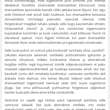
lihtsa sümboolikaga, mille sugestiivne jõud põhineb just sisimalt
läbielatud füüsiliste olukordade dramaatilisel kõrvutusel. Seda
dramaatiliste episoodide loendit võiks jätkata teose lõpuni. Siin olgu
esile tõstetud veel ainult kaks luuletust, kus dramaatiline fantaasia
dünaamiliste rütmidega paarudes saavutab ülevuse, mille
hingestatud traagikat tahaks pidada selle kogu kauneimaks ehteks:
lühipoeemid „Doom” ja „Vang”, kus sümboolse nägemusena
kujutatakse kunstniku ja luule vastuolulist, kuid kõiksuse foonil nii
ülendavat saatust. Usun õigesti mõistvat, kui pean dramaatilist
fantaasiat Alveri ande iseloomulisimaks ja tugevaimaks omaduseks.
Selle luule puhul on tulnud juba korduvalt tarvitada sõna „sümbol”.
Liikudes elamuste ääremail, taotledes puhtvaimsete igatsuste ja
aimuste sõnastust, milleks konkreetse tõeluse ja abstraktselt
loogilise mõtte najal kujunenud inimlik väljendussüsteem ei paku
otseseid väljendusvahendeid, jäi luuletaja kasutada ainult üks tee:
kaudselt tuntu abil nimetada tundmatut, vastavate sümbolite abil
äratada meis elamusi, mis temas liikusid. Eelpool esile tõstetud
dramaatilised nägemused teenivad seda sihti suure sugestiivse
jõuga. See oma põhisuunalt puhtvaimse hingestuse väljendust
taotlev luule pidi olema enne kõike sümbolistlik.
Siinkohal on vajalik aga ühtlasi pisut täpsemalt piiritleda selle
vaimsuse iselaadi. See pole abstraktne intellekt, mis otsiks
metafüüsilist seletust kõiksusele. See pole ei objektiivselt kainele