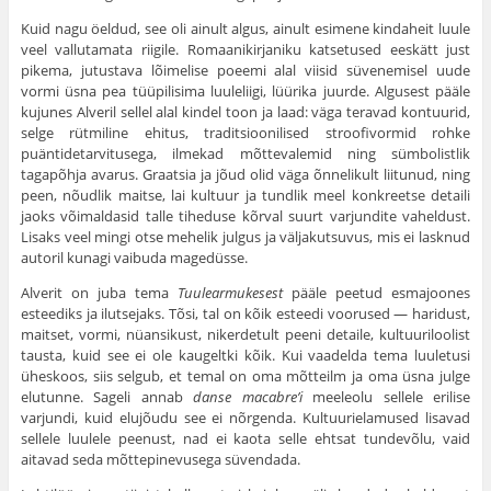
Kuid nagu öeldud, see oli ainult algus, ainult esimene kindaheit luule
veel vallutamata riigile. Romaanikirjaniku katsetused eeskätt just
pikema, jutustava lõimelise poeemi alal viisid süvenemisel uude
vormi üsna pea tüüpilisima luuleliigi, lüürika juurde. Algusest pääle
kujunes Alveril sellel alal kindel toon ja laad: väga teravad kontuurid,
selge rütmiline ehitus, traditsioonilised stroofivormid rohke
puäntidetarvitusega, ilmekad mõttevalemid ning sümbolistlik
tagapõhja avarus. Graatsia ja jõud olid väga õnnelikult liitunud, ning
peen, nõudlik maitse, lai kultuur ja tundlik meel konkreetse detaili
jaoks võimaldasid talle tiheduse kõrval suurt varjundite vaheldust.
Lisaks veel mingi otse mehelik julgus ja väljakutsuvus, mis ei lasknud
autoril kunagi vaibuda magedüsse.
Alverit on juba tema
Tuulearmukesest
pääle peetud esmajoones
esteediks ja ilutsejaks. Tõsi, tal on kõik esteedi voorused — haridust,
maitset, vormi, nüansikust, nikerdetult peeni detaile, kultuuriloolist
tausta, kuid see ei ole kaugeltki kõik. Kui vaadelda tema luuletusi
üheskoos, siis selgub, et temal on oma mõtteilm ja oma üsna julge
elutunne. Sageli annab
danse macabre’i
meeleolu sellele erilise
varjundi, kuid elujõudu see ei nõrgenda. Kultuurielamused lisavad
sellele luulele peenust, nad ei kaota selle ehtsat tundevõlu, vaid
aitavad seda mõttepinevusega süvendada.