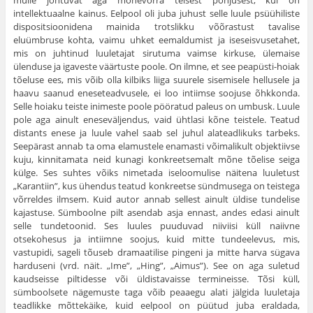
mulle johtuvat aga mõnevõrra teisest põhjusest, kui on
intellektuaalne kainus. Eelpool oli juba juhust selle luule psüühiliste
dispositsioonidena mainida trotslikku võõrastust tavalise
eluümbruse kohta, vaimu uhket eemaldumist ja iseseisvusetahet,
mis on juhtinud luuletajat sirutuma vaimse kirkuse, ülemaise
ülenduse ja igaveste väärtuste poole. On ilmne, et see peapüsti-hoiak
tõeluse ees, mis võib olla kilbiks liiga suurele sisemisele hellusele ja
haavu saanud eneseteadvusele, ei loo intiimse soojuse õhkkonda.
Selle hoiaku teiste inimeste poole pööratud paleus on umbusk. Luule
pole aga ainult eneseväljendus, vaid ühtlasi kõne teistele. Teatud
distants enese ja luule vahel saab sel juhul alateadlikuks tarbeks.
Seepärast annab ta oma elamustele enamasti võimalikult objektiivse
kuju, kinnitamata neid kunagi konkreetsemalt mõne tõelise seiga
külge. Ses suhtes võiks nimetada iseloomulise näitena luuletust
„Karantiin”, kus ühendus teatud konkreetse sündmusega on teistega
võrreldes ilmsem. Kuid autor annab sellest ainult üldise tundelise
kajastuse. Sümboolne pilt asendab asja ennast, andes edasi ainult
selle tundetoonid. Ses luules puuduvad niiviisi küll naiivne
otsekohesus ja intiimne soojus, kuid mitte tundeelevus, mis,
vastupidi, sageli tõuseb dramaatilise pingeni ja mitte harva sügava
harduseni (vrd. näit. „Ime”, „Hing”, „Aimus”). See on aga suletud
kaudseisse piltidesse või üldistavaisse termineisse. Tõsi küll,
sümboolsete nägemuste taga võib peaaegu alati jälgida luuletaja
teadlikke mõttekäike, kuid eelpool on püütud juba eraldada,