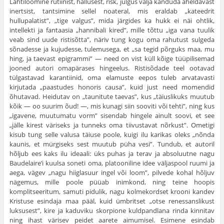
Lahtilöömine rutiinist, hallusest, risk, julgus välja kanduda aheldavast
inertsist, tantsimine sellel noateral, mis eraldab „kateedrit
hullupalatist”, „tige valgus”, mida järgides ka hukk ei näi ohtlik,
intellekti ja fantaasia „hannibali kired”, mille tõttu „iga vana tuulik
veab sind uude ristisõtta”, näriv tung kogu oma rahutust sulgeda
sõnadesse ja kujudesse, tulemusega, et „sa tegid põrguks maa, mu
hing, ja taevast epigrammi” — need on vist küll kõige tüüpilisemad
jooned autori omapärases hingeelus. Ristisõdade teel ootavad
tülgastavad karantiinid, oma elamuste eepos tuleb arvatavasti
kirjutada „paastudes honoris causa”, kuid just need momendid
õhutavad. Heidutav on „taunitute taevas”, kus „täiuslikuks muutub
kõik — oo suurim õud! —, mis kunagi siin sooviti või tehti”, ning kus
„igavene, muutumatu vorm” sisendab hingele ainult soovi, et see
„jälle kirest väriseks ja tunneks oma tiivustavat nõrkust”. Ometigi
kisub tung selle valusa täiuse poole, kuigi ilu karikas oleks „nõnda
kaunis, et mürgiseks sest muutub püha vesi”. Tundub, et autoril
hõljub ees kaks ilu ideaali: üks puhas ja terav ja absoluutne nagu
Baudelaire’i kuulsa soneti oma, platooniline idee väljaspool ruumi ja
aega, vägev „nagu hiiglasuur ingel või loom”, pilvede kohal hõljuv
nägemus, mille poole püüab inimkond, ning teine hoopis
komplitseeritum, samuti pidulik, nagu kolmekordset krooni kandev
Kristuse esindaja maa pääl, kuid ümbritset „otse renessanslikust
luksusest”, kire ja kaduviku skorpione kuldpandlana rinda kinnitav
ning ihast värisev peidet aarete aimumisel. Esimene esindab