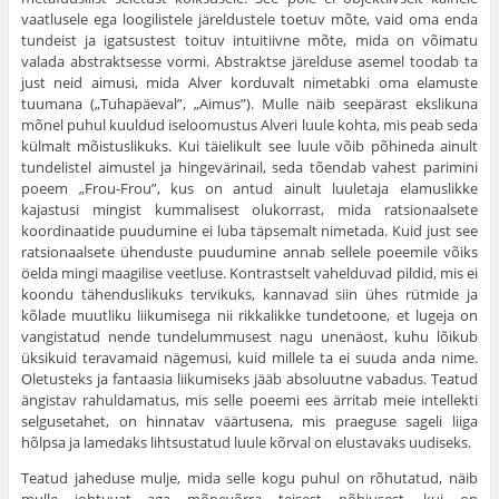
vaatlusele ega loogilistele järeldustele toetuv mõte, vaid oma enda
tundeist ja igatsustest toituv intuitiivne mõte, mida on võimatu
valada abstraktsesse vormi. Abstraktse järelduse asemel toodab ta
just neid aimusi, mida Alver korduvalt nimetabki oma elamuste
tuumana („Tuhapäeval”, „Aimus”). Mulle näib seepärast ekslikuna
mõnel puhul kuuldud iseloomustus Alveri luule kohta, mis peab seda
külmalt mõistuslikuks. Kui täielikult see luule võib põhineda ainult
tundelistel aimustel ja hingevärinail, seda tõendab vahest parimini
poeem „Frou-Frou”, kus on antud ainult luuletaja elamuslikke
kajastusi mingist kummalisest olukorrast, mida ratsionaalsete
koordinaatide puudumine ei luba täpsemalt nimetada. Kuid just see
ratsionaalsete ühenduste puudumine annab sellele poeemile võiks
öelda mingi maagilise veetluse. Kontrastselt vahelduvad pildid, mis ei
koondu tähenduslikuks tervikuks, kannavad siin ühes rütmide ja
kõlade muutliku liikumisega nii rikkalikke tundetoone, et lugeja on
vangistatud nende tundelummusest nagu unenäost, kuhu lõikub
üksikuid teravamaid nägemusi, kuid millele ta ei suuda anda nime.
Oletusteks ja fantaasia liikumiseks jääb absoluutne vabadus. Teatud
ängistav rahuldamatus, mis selle poeemi ees ärritab meie intellekti
selgusetahet, on hinnatav väärtusena, mis praeguse sageli liiga
hõlpsa ja lamedaks lihtsustatud luule kõrval on elustavaks uudiseks.
Teatud jaheduse mulje, mida selle kogu puhul on rõhutatud, näib