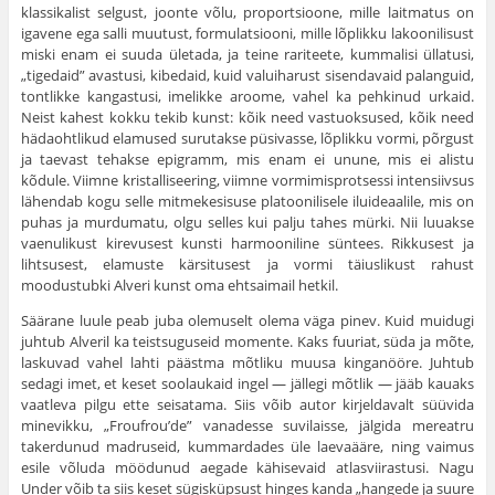
klassikalist selgust, joonte võlu, proportsioone, mille laitmatus on
igavene ega salli muutust, formulatsiooni, mille lõplikku lakoonilisust
miski enam ei suuda ületada, ja teine rariteete, kummalisi üllatusi,
„tigedaid” avastusi, kibedaid, kuid valuiharust sisendavaid palanguid,
tontlikke kangastusi, imelikke aroome, vahel ka pehkinud urkaid.
Neist kahest kokku tekib kunst: kõik need vastuoksused, kõik need
hädaohtlikud elamused surutakse püsivasse, lõplikku vormi, põrgust
ja taevast tehakse epigramm, mis enam ei unune, mis ei alistu
kõdule. Viimne kristalliseering, viimne vormimisprotsessi intensiivsus
lähendab kogu selle mitmekesisuse platoonilisele iluideaalile, mis on
puhas ja murdumatu, olgu selles kui palju tahes mürki. Nii luuakse
vaenulikust kirevusest kunsti harmooniline süntees. Rikkusest ja
lihtsusest, elamuste kärsitusest ja vormi täiuslikust rahust
moodustubki Alveri kunst oma ehtsaimail hetkil.
Säärane luule peab juba olemuselt olema väga pinev. Kuid muidugi
juhtub Alveril ka teistsuguseid momente. Kaks fuuriat, süda ja mõte,
laskuvad vahel lahti päästma mõtliku muusa kinganööre. Juhtub
sedagi imet, et keset soolaukaid ingel — jällegi mõtlik — jääb kauaks
vaatleva pilgu ette seisatama. Siis võib autor kirjeldavalt süüvida
minevikku, „Froufrou’de” vanadesse suvilaisse, jälgida mereatru
takerdunud madruseid, kummardades üle laevaääre, ning vaimus
esile võluda möödunud aegade kähisevaid atlasviirastusi. Nagu
Under võib ta siis keset sügisküpsust hinges kanda „hangede ja suure