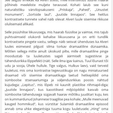
See selgub ilmekalt ka Alveri stiilist, mille intensiivsus suurel määral
põhineb meeleliste muljete teravusel. Kohati laiub see kuni
naturalistliku värvilopsakuseni: „Priiskaja”, „Pahed”, „Unustet
monument”, „Sortside laul”, ,,Juutide linnajaos”. See heitlus
kontrastsete tunnete vahel näib olevat Alveri luule sisemise rikkuse
olulisemaid allikaid.
Selle psüühilise liikuvusega, mis haarab füüsilise ja vaimse, mis tajub
puhtvaimseid olukordi kehalise liikuvusena ja on eriti tundlik
kontrastsete pingete vastu, sellega näib seisvat ühenduses ka Alveri
luules esimesest pilgust silma torkav dramaatiline dünaamika.
Mõtlen sellega mitte ainult üksikuid pilte, mille dramaatiline pinge
moodustab ta luuletustes sageli äärmiselt sugestiivse ja
tähendusrikka lõppefekti (näit. Selle ilma igav kainus, Tuul lõunast tõi
udu ja sooja, Ühele hullule. Tige valgus, Hulkuv laev), vaid terveid
luuletusi, mis oma kontrastse tegevustikuga on nagu miniatuursed
draamad või sisemise dramaatikaga laetud hetkepildid oma
sümboolse stsenaariumiga ja väljendusrikkas poosis nähtud
kujudega: „Lepitus”, mis lõpeb nii kaunilt plastilise riihmapil-diga;
„Juutide linnajaos”, kus kaootilisest miljööpildist kasvab oma
sümboolse tähendusega sügavalt haarav mõtliku juuditari kuju, kes
on kummardunud Johannese traagilise pea kohale; „Mulle meenuvad
kauged hommikud”, kus vürstitar Sulamiidi dramaatiline episood
annab oma uhke elegantsiga tuuma kogu luuletusele; „Hing” oma