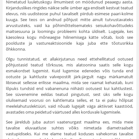
Nimetatud luuletuskogu ilmumisest on möödunud peaaegu aasta.
Kirjanduslikes ringides näikse selle ümber aga endiselt kestvat teatud
elevus, niis uudisteose puhul tavaliselt piirdub esimese paari-kolme
kuuga. See teos on andnud põhjust mitte ainult tutvustavateks
arvustusteks, vaid ka põhimõttelisemateks seisukohavõttudeks
maitsesuuna ja loomingu probleemi kohta üldiselt. Lugejale, kes
käesoleva kogu mõneaegse hilinemisega kätte võtab, loob see
poolduste ja vastureaktsioonide kaja juba ette tõotusrikka
õhkkonna.
Olgu tunnistatud, et allakirjutanus need ettehellitatud ootused
põhjustasid teatud tõrksuse, mis alatoonina saatis selle kogu
esmakordset lugemist. Kuid lugemise edenedes võis tunda end
ootuste ja kahtluste valvepostilt järk-järgult nagu märkamatult
libisevat sellesse erilisse maailma, mida see raamat kehastab, kuni
lõpuks tundsid end vabanenuna niihästi ootusest kui kahtlustest.
See süvenemine eeldas teatud pingutust, sest üks selle kogu
olulisemaid voorusi on kahtlemata selles, et ta ei paku hõlpsat
meelelahutuslektüüri, vaid nõuab lugejalt väga aktiivset kaastööd,
avastades oma peidetud väärtused alles korduvale lugemisele.
See järeldub juba autori vaatenurgast maailma ees, mida meie
tavalise eluvaatluse suhtes võiks nimetada diametraalselt
vastupidiseks. Kui me elame teatud koduses vahekorras tavalise