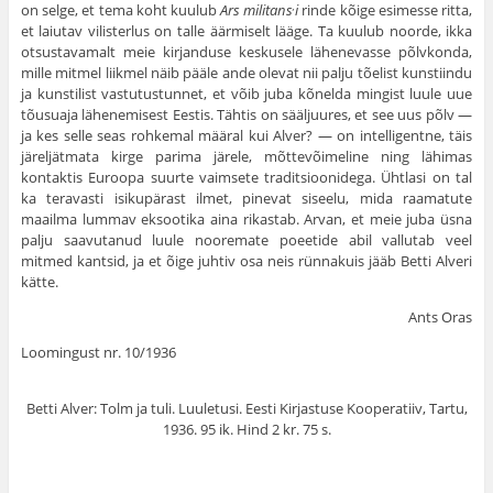
on selge, et tema koht kuulub
Ars militans
i
rinde kõige esimesse ritta,
,
et laiutav vilisterlus on talle äärmiselt lääge. Ta kuulub noorde, ikka
otsustavamalt meie kirjanduse keskusele lähenevasse põlvkonda,
mille mitmel liikmel näib pääle ande olevat nii palju tõelist kunstiindu
ja kunstilist vastutustunnet, et võib juba kõnelda mingist luule uue
tõusuaja lähenemisest Eestis. Tähtis on sääljuures, et see uus põlv —
ja kes selle seas rohkemal määral kui Alver? — on intelligentne, täis
järeljätmata kirge parima järele, mõttevõimeline ning lähimas
kontaktis Euroopa suurte vaimsete traditsioonidega. Ühtlasi on tal
ka teravasti isikupärast ilmet, pinevat siseelu, mida raamatute
maailma lummav eksootika aina rikastab. Arvan, et meie juba üsna
palju saavutanud luule nooremate poeetide abil vallutab veel
mitmed kantsid, ja et õige juhtiv osa neis rünnakuis jääb Betti Alveri
kätte.
Ants Oras
Loomingust nr. 10/1936
Betti Alver: Tolm ja tuli. Luuletusi. Eesti Kirjastuse Kooperatiiv, Tartu,
1936. 95 ik. Hind 2 kr. 75 s.