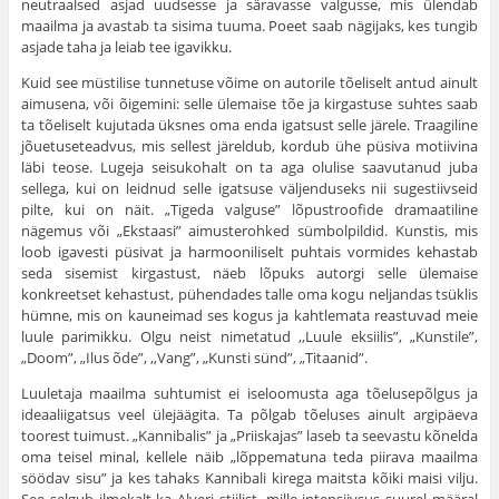
neutraalsed asjad uudsesse ja säravasse valgusse, mis ülendab
maailma ja avastab ta sisima tuuma. Poeet saab nägijaks, kes tungib
asjade taha ja leiab tee igavikku.
Kuid see müstilise tunnetuse võime on autorile tõeliselt antud ainult
aimusena, või õigemini: selle ülemaise tõe ja kirgastuse suhtes saab
ta tõeliselt kujutada üksnes oma enda igatsust selle järele. Traagiline
jõuetuseteadvus, mis sellest järeldub, kordub ühe püsiva motiivina
läbi teose. Lugeja seisukohalt on ta aga olulise saavutanud juba
sellega, kui on leidnud selle igatsuse väljenduseks nii sugestiivseid
pilte, kui on näit. „Tigeda valguse” lõpustroofide dramaatiline
nägemus või „Ekstaasi” aimusterohked sümbolpildid. Kunstis, mis
loob igavesti püsivat ja harmooniliselt puhtais vormides kehastab
seda sisemist kirgastust, näeb lõpuks autorgi selle ülemaise
konkreetset kehastust, pühendades talle oma kogu neljandas tsüklis
hümne, mis on kauneimad ses kogus ja kahtlemata reastuvad meie
luule parimikku. Olgu neist nimetatud ,,Luule eksiilis”, „Kunstile”,
„Doom”, „Ilus õde”, ,,Vang”, „Kunsti sünd”, „Titaanid”.
Luuletaja maailma suhtumist ei iseloomusta aga tõelusepõlgus ja
ideaaliigatsus veel ülejäägita. Ta põlgab tõeluses ainult argipäeva
toorest tuimust. „Kannibalis” ja „Priiskajas” laseb ta seevastu kõnelda
oma teisel minal, kellele näib „lõppematuna teda piirava maailma
söödav sisu” ja kes tahaks Kannibali kirega maitsta kõiki maisi vilju.