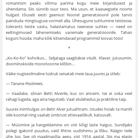
romantism peaks võtma parima kogu meie kirjandusest ja
ühendama. Siis sünnib suur teos. Ma usun, et kaasaegsete noorte
hulgast tõuseb eesti geenius! Noorel generatsioonil pole tarvis
painduda mingisuguse vormeli alla. Ühesugune suhtumine teistesse,
tolerants teiste vastu, halastamatus iseenese suhtes — need on
eeltingimused lähenemiseks vanemale generatsioonile. Tahan
koguni hüüda: maha kõik kitsendavad programmid loovas töös!
*
„Ko-Ko-Ko” kohvikus… Seljataga saagitakse viiulit. Klaver, jutusumin,
doominokivide monotoonne klõbin…
Väike nugisesilmaline tüdruk seisatab meie laua juures ja ütleb:
— Tänane
Postimees.
— Vaadake, sõnan Betti Alverile, kus on ärivaim. Ise ei oska veel
rahagi lugeda, aga aina tegutseb. Vaat elulähedus ja praktiline taip.
Suures inimhulgas on Betti Alver jutuahtram. Istudes hoiab ta mantli
siile koomal ning vaatab ümbrust ettevaatlikult, katsuvalt.
— Müümine ja hangeldamine on vist kõigi laste haigus. Sundijaks
polegi igakord puudus, vaid lihtne uudishimu ja lõbu. Räägin teile
ühe loo. See oli maailmasõja aegu, vist 1914. aastal. Siis ma elasin