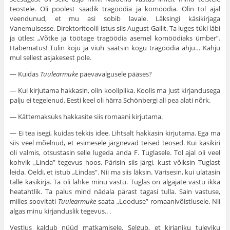
teostele. Oli poolest saadik tragöödia ja komöödia. Olin tol ajal
veendunud, et mu asi sobib lavale. Läksingi käsikirjaga
Vanemuisesse. Direktoritoolil istus siis August Gailit. Ta luges tüki läbi
ja ütles: „Võtke ja töötage tragöödia asemel komöödiaks ümber”.
Häbematus! Tulin koju ja viuh saatsin kogu tragöödia ahju… Kahju
mul sellest asjakesest pole.
— Kuidas
Tuulearmuke
päevavalgusele pääses?
— Kui kirjutama hakkasin, olin kooliplika. Koolis ma just kirjandusega
palju ei tegelenud. Eesti keel oli härra Schönbergi all pea alati nõrk.
— Kättemaksuks hakkasite siis romaani kirjutama.
— Ei tea isegi, kuidas tekkis idee. Lihtsalt hakkasin kirjutama. Ega ma
siis veel mõelnud, et esimesele järgnevad teised teosed. Kui käsikiri
oli valmis, otsustasin selle lugeda anda F. Tuglasele. Tol ajal oli veel
kohvik „Linda” tegevus hoos. Pärisin siis järgi, kust võiksin Tuglast
leida. Öeldi, et istub „Lindas”. Nii ma siis läksin. Värisesin, kui ulatasin
talle käsikirja. Ta oli lahke minu vastu. Tuglas on algajate vastu ikka
heatahtlik. Ta palus mind nädala pärast tagasi tulla. Sain vastuse,
milles soovitati
Tuulearmuke
saata „Looduse” romaanivõistlusele. Nii
algas minu kirjanduslik tegevus.. .
Vestlus kaldub nüüd matkamisele. Selgub, et kirjaniku tuleviku