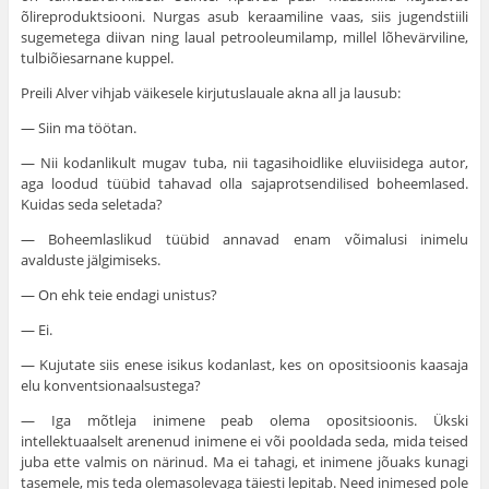
õlireproduktsiooni. Nurgas asub keraamiline vaas, siis jugendstiili
sugemetega diivan ning laual petrooleumilamp, millel lõhevärviline,
tulbiõiesarnane kuppel.
Preili Alver vihjab väikesele kirjutuslauale akna all ja lausub:
— Siin ma töötan.
— Nii kodanlikult mugav tuba, nii tagasihoidlike eluviisidega autor,
aga loodud tüübid tahavad olla sajaprotsendilised boheemlased.
Kuidas seda seletada?
— Boheemlaslikud tüübid annavad enam võimalusi inimelu
avalduste jälgimiseks.
— On ehk teie endagi unistus?
— Ei.
— Kujutate siis enese isikus kodanlast, kes on opositsioonis kaasaja
elu konventsionaalsustega?
— Iga mõtleja inimene peab olema opositsioonis. Ükski
intellektuaalselt arenenud inimene ei või pooldada seda, mida teised
juba ette valmis on närinud. Ma ei tahagi, et inimene jõuaks kunagi
tasemele, mis teda olemasolevaga täiesti lepitab. Need inimesed pole