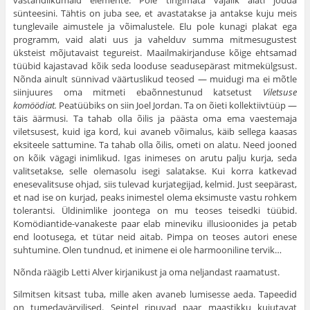
vastandlikumaid elemente. Pole tingimata vajalik alati jõuda
sünteesini. Tähtis on juba see, et avastatakse ja antakse kuju meis
tunglevaile aimustele ja võimalustele. Elu pole kunagi plakat ega
programm, vaid alati uus ja vahelduv summa mitmesugustest
üksteist mõjutavaist tegureist. Maailmakirjanduse kõige ehtsamad
tüübid kajastavad kõik seda looduse seadusepärast mitmekülgsust.
Nõnda ainult sünnivad väärtuslikud teosed — muidugi ma ei mõtle
siinjuures oma mitmeti ebaõnnestunud katsetust
Viletsuse
komöödiat.
Peatüübiks on siin Joel Jordan. Ta on õieti kollektiivtüüp —
täis äärmusi. Ta tahab olla õilis ja päästa oma ema vaestemaja
viletsusest, kuid iga kord, kui avaneb võimalus, käib sellega kaasas
eksiteele sattumine. Ta tahab olla õilis, ometi on alatu. Need jooned
on kõik vägagi inimlikud. Igas inimeses on arutu palju kurja, seda
valitsetakse, selle olemasolu isegi salatakse. Kui korra katkevad
enesevalitsuse ohjad, siis tulevad kurjategijad, kelmid. Just seepärast,
et nad ise on kurjad, peaks inimestel olema eksimuste vastu rohkem
tolerantsi. Üldinimlike joontega on mu teoses teisedki tüübid.
Komödiantide-vanakeste paar elab mineviku illusioonides ja petab
end lootusega, et tütar neid aitab. Pimpa on teoses autori enese
suhtumine. Olen tundnud, et inimene ei ole harmooniline tervik…
Nõnda räägib Letti Alver kirjanikust ja oma neljandast raamatust.
Silmitsen kitsast tuba, mille aken avaneb lumisesse aeda. Tapeedid
on tumedavärvilised. Seintel ripuvad paar maastikku kujutavat