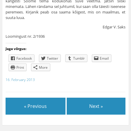
kangesti Soome tema kodukohas suve veetma. Jätsin siiski
minemata. Lähen rändama sel juhtumil, kui saan olla täiesti iseenese
peremees. Kirjanik peab osa saama kõigest, mis on maailmas, et
suuta luua.
Edgar V. Saks
Loomingust nr. 2/1936
Jaga võrgus:
Facebook
Twitter
Tumblr
Email
Print
More
16. February 2013
« Previous
Next »