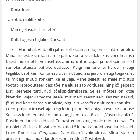
— Kõike loen.
Ta võtab riiulilt köite.
— Mirco Jelusich. Tunnete?
— Küll. Lugesin ta Julius Caesarit.
— Siin Hannibal. Võib-olla jätan selle raamatu lugemise üldse pooleli.
Mina andestaksin raamatule palju, kui ta sisaldaks kas või üheainsa
täiesti uue mõtte või asetaks ammutuntud asjad ja tõekspidamised
seniolematuisse vahekordadesse. Kuigi inimene ei karda midagi
tegelikult rohkem kui täiesti uusi mõtteid, siis jääb ometigi tõigaks, et
ta midagi muud rohkem ka ei vaja. Vähe sellest, et meie mõistus
töötab reprodutseerides: tõeline elu seisab võitluses, ning kõigepealt
just iseenese tardunud tõekspidamistega. Selles mõttes on otse
kisendav vajadus teoste järele, mis meid seesmiselt üles raputaksid,
jõudusid koondama sunniksid, olgu siis kas või ainult vastupanuks …
Loen palju. Viimasel ajal tegelesin pisut Puškiniga. Eesti Kirjanduse
Selts avaldab temast ühe antoloogia, milleks tõlkisin „Vaskratsaniku”.
Puškin on luuletaja ideaal. Temast enam kaugemale minna ei saa. Ta
on õieti süntees. Kavatsen hakata tõlkima ka prantsuse luuletajaid.
Loen Rousseau
Confessions’e,
Voltaire’i vaimukusi. Minu suurim
armastus maailmakirjanduses on muidugi Dostojevski.