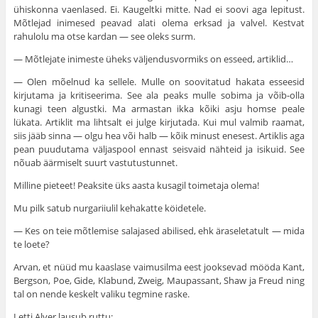
ühiskonna vaenlased. Ei. Kaugeltki mitte. Nad ei soovi aga lepitust.
Mõtlejad inimesed peavad alati olema erksad ja valvel. Kestvat
rahulolu ma otse kardan — see oleks surm.
— Mõtlejate inimeste üheks väljendusvormiks on esseed, artiklid…
— Olen mõelnud ka sellele. Mulle on soovitatud hakata esseesid
kirjutama ja kritiseerima. See ala peaks mulle sobima ja võib-olla
kunagi teen algustki. Ma armastan ikka kõiki asju homse peale
lükata. Artiklit ma lihtsalt ei julge kirjutada. Kui mul valmib raamat,
siis jääb sinna — olgu hea või halb — kõik minust enesest. Artiklis aga
pean puudutama väljaspool ennast seisvaid nähteid ja isikuid. See
nõuab äärmiselt suurt vastutustunnet.
Milline pieteet! Peaksite üks aasta kusagil toimetaja olema!
Mu pilk satub nurgariiulil kehakatte köidetele.
— Kes on teie mõtlemise salajased abilised, ehk äraseletatult — mida
te loete?
Arvan, et nüüd mu kaaslase vaimusilma eest jooksevad mööda Kant,
Bergson, Poe, Gide, Klabund, Zweig, Maupassant, Shaw ja Freud ning
tal on nende keskelt valiku tegmine raske.
Letti Alver lausub ruttu: