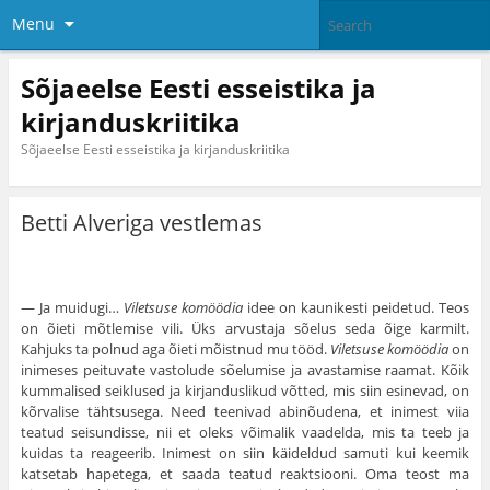
Menu
Sõjaeelse Eesti esseistika ja
kirjanduskriitika
Sõjaeelse Eesti esseistika ja kirjanduskriitika
Betti Alveriga vestlemas
— Ja muidugi…
Viletsuse komöödia
idee on kaunikesti peidetud. Teos
on õieti mõtlemise vili. Üks arvustaja sõelus seda õige karmilt.
Kahjuks ta polnud aga õieti mõistnud mu tööd.
Viletsuse komöödia
on
inimeses peituvate vastolude sõelumise ja avastamise raamat. Kõik
kummalised seiklused ja kirjanduslikud võtted, mis siin esinevad, on
kõrvalise tähtsusega. Need teenivad abinõudena, et inimest viia
teatud seisundisse, nii et oleks võimalik vaadelda, mis ta teeb ja
kuidas ta reageerib. Inimest on siin käideldud samuti kui keemik
katsetab hapetega, et saada teatud reaktsiooni. Oma teost ma