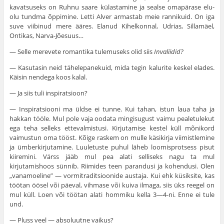
kavatsuseks on Ruhnu saare külastamine ja sealse omapärase elu-
olu tundma õppimine. Letti Alver armastab meie rannikuid. On iga
suve viibinud mere ääres. Elanud Kihelkonnal, Udrias, Sillamäel,
Ontikas, Narva-Jõesuus…
— Selle merevete romantika tulemuseks olid siis
Invaliidid?
— Kasutasin neid tähelepanekuid, mida tegin kalurite keskel elades.
Käisin nendega koos kalal.
— Ja siis tuli inspiratsioon?
— Inspiratsiooni ma üldse ei tunne. Kui tahan, istun laua taha ja
hakkan tööle. Mul pole vaja oodata mingisugust vaimu pealetulekut
ega teha selleks ettevalmistusi. Kirjutamise kestel küll mõnikord
vaimustun oma tööst. Kõige raskem on mulle käsikirja viimistlemine
ja ümberkirjutamine. Luuletuste puhul läheb loomisprotsess pisut
kiiremini. Värss jääb mul pea alati selliseks nagu ta mul
kirjutamishoos sünnib. Riimides teen parandusi ja kohendusi. Olen
„vanamoeline” — vormitraditsioonide austaja. Kui ehk küsiksite, kas
töötan öösel või päeval, vihmase või kuiva ilmaga, siis üks reegel on
mul küll. Loen või töötan alati hommiku kella 3—4-ni. Enne ei tule
und.
— Pluss veel — absoluutne vaikus?