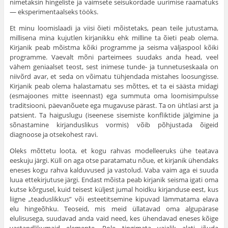
nimetaksin hingeliste ja vaimsete seisukordade uurimise raamatuks
— eksperimentaalseks tööks.
Et minu loomislaadi ja viisi õieti mõistetaks, pean teile jutustama,
millisena mina kujutlen kirjanikku ehk milline ta õieti peab olema.
Kirjanik peab mõistma kõiki programme ja seisma väljaspool kõiki
programme. Vaevalt mõni parteimees suudaks anda head, veel
vähem geniaalset teost, sest inimese tunde- ja tunnetuseskaala on
niivõrd avar, et seda on võimatu tühjendada mistahes loosungisse.
Kirjanik peab olema halastamatu ses mõttes, et ta ei säästa midagi
(esmajoones mitte iseennast) ega summuta oma loomisimpulsse
traditsiooni, päevanõuete ega mugavuse pärast. Ta on ühtlasi arst ja
patsient. Ta haiguslugu (iseenese sisemiste konfliktide jälgimine ja
sõnastamine kirjanduslikus vormis) võib põhjustada õigeid
diagnoose ja otsekohest ravi.
Oleks mõttetu loota, et kogu rahvas modelleeruks ühe teatava
eeskuju järgi. Küll on aga otse paratamatu nõue, et kirjanik ühendaks
eneses kogu rahva kalduvused ja vastolud. Vaba vaim aga ei suuda
luua ettekirjutuse järgi. Endast mõista peab kirjanik seisma igati oma
kutse kõrgusel, kuid teisest küljest jumal hoidku kirjanduse eest, kus
liigne „teaduslikkus” või esteetitsemine kipuvad lämmatama elava
elu hingeõhku. Teoseid, mis meid üllatavad oma algupärase
elulisusega, suudavad anda vaid need, kes ühendavad eneses kõige