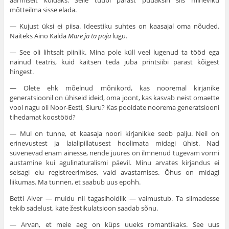
äärmiselt köidaks. Selle tüübi pärast püüaksin siis mineviku
mõtteilma sisse elada.
— Kujust üksi ei piisa. Ideestiku suhtes on kaasajal oma nõuded.
Näiteks Aino Kalda
Mare ja ta poja
lugu.
— See oli lihtsalt piinlik. Mina pole küll veel lugenud ta tööd ega
näinud teatris, kuid kaitsen teda juba printsiibi pärast kõigest
hingest.
— Olete ehk mõelnud mõnikord, kas nooremal kirjanike
generatsioonil on ühiseid ideid, oma joont, kas kasvab neist omaette
vool nagu oli Noor-Eesti, Siuru? Kas pooldate noorema generatsiooni
tihedamat koostööd?
— Mul on tunne, et kaasaja noori kirjanikke seob palju. Neil on
erinevustest ja laialipillatusest hoolimata midagi ühist. Nad
süvenevad enam ainesse, nende juures on ilmnenud tugevam vormi
austamine kui agulinaturalismi päevil. Minu arvates kirjandus ei
seisagi elu registreerimises, vaid avastamises. Õhus on midagi
liikumas. Ma tunnen, et saabub uus epohh.
Betti Alver — muidu nii tagasihoidlik — vaimustub. Ta silmadesse
tekib sädelust, käte žestikulatsioon saadab sõnu.
— Arvan, et meie aeg on küps uueks romantikaks. See uus