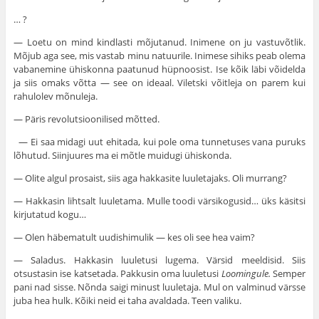
… ?
— Loetu on mind kindlasti mõjutanud. Inimene on ju vastuvõtlik.
Mõjub aga see, mis vastab minu natuurile. Inimese sihiks peab olema
vabanemine ühiskonna paatunud hüpnoosist. Ise kõik läbi võidelda
ja siis omaks võtta — see on ideaal. Viletski võitleja on parem kui
rahulolev mõnuleja.
— Päris revolutsioonilised mõtted.
— Ei saa midagi uut ehitada, kui pole oma tunnetuses vana puruks
lõhutud. Siinjuures ma ei mõtle muidugi ühiskonda.
— Olite algul prosaist, siis aga hakkasite luuletajaks. Oli murrang?
— Hakkasin lihtsalt luuletama. Mulle toodi värsikogusid… üks käsitsi
kirjutatud kogu…
— Olen häbematult uudishimulik — kes oli see hea vaim?
— Saladus. Hakkasin luuletusi lugema. Värsid meeldisid. Siis
otsustasin ise katsetada. Pakkusin oma luuletusi
Loomingule.
Semper
pani nad sisse. Nõnda saigi minust luuletaja. Mul on valminud värsse
juba hea hulk. Kõiki neid ei taha avaldada. Teen valiku.