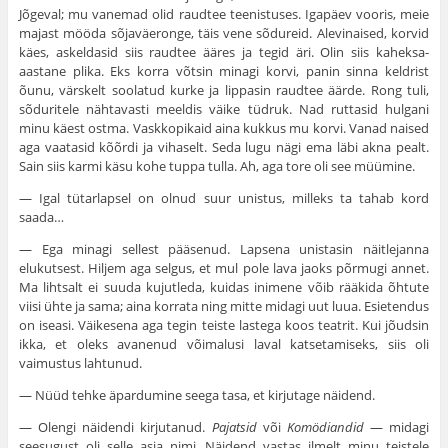
Jõgeval; mu vanemad olid raudtee teenistuses. Igapäev vooris, meie
majast mööda sõjaväeronge, täis vene sõdureid. Alevinaised, korvid
käes, askeldasid siis raudtee ääres ja tegid äri. Olin siis kaheksa-
aastane plika. Eks korra võtsin minagi korvi, panin sinna keldrist
õunu, värskelt soolatud kurke ja lippasin raudtee äärde. Rong tuli,
sõduritele nähtavasti meeldis väike tüdruk. Nad ruttasid hulgani
minu käest ostma. Vaskkopikaid aina kukkus mu korvi. Vanad naised
aga vaatasid kõõrdi ja vihaselt. Seda lugu nägi ema läbi akna pealt.
Sain siis karmi käsu kohe tuppa tulla. Ah, aga tore oli see müümine.
— Igal tütarlapsel on olnud suur unistus, milleks ta tahab kord
saada…
— Ega minagi sellest pääsenud. Lapsena unistasin näitlejanna
elukutsest. Hiljem aga selgus, et mul pole lava jaoks põrmugi annet.
Ma lihtsalt ei suuda kujutleda, kuidas inimene võib rääkida õhtute
viisi ühte ja sama; aina korrata ning mitte midagi uut luua. Esietendus
on iseasi. Väikesena aga tegin teiste lastega koos teatrit. Kui jõudsin
ikka, et oleks avanenud võimalusi laval katsetamiseks, siis oli
vaimustus lahtunud.
— Nüüd tehke äpardumine seega tasa, et kirjutage näidend.
— Olengi näidendi kirjutanud.
Pajatsid
või
Komödiandid
— midagi
seesugust oli selle asja nimi. Näidend vastas ilmelt minu teistele