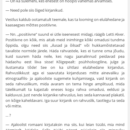
— On ka sulemehi, kes enesest on hoopis vähemas arvamises.
— Need pole siis õiged kirjanikud.
Vestlus kaldub ootamatult teemale, kas ta looming on elulähedane ja
kaasaegses mõttes positiivne.
— Nn. „positiivne” suund ei ütle iseenesest midagi, räägib Letti Alver.
Positiivne on kõik, mis aitab meid inimhinge kõiki omadusi tundma
õppida, olgu need siis „ilusad ja õilsad” või hukkamõistetavad
tavaliste normide järele. Häda rahvastele, kes ei tunne oma jõudu,
kuid suurem häda neile, kes nagu jaanalinnud peidavad pea
hädaohu eest liiva sisse! Kõigepealt: psühholoogiline, julge ja
ilustamata tõde! See on ka ühtlasi elulähedane kirjandus.
Rahvuslikkust aga ei saavutata kirjanduses mitte ainevaliku ja
etnograafilis- ja ajalooliste sugemete kuhjamisega, vaid kirjanik on
seda rahvuslikum, mida avaram on tema hinge amplituud, mida
täielikumalt ta kajastab eneses kogu rahva omadusi, eeldusi ja
kalduvusi. Just nende kirjanike rahvuslus, kes seda kannavad plakatil,
on kõige kaheldavani. Iga suur kirjanik on rahvuslik, taotlegu ta seda
või mitte.
… ?
— Ajaloolist romaani kirjutaksin ma siis, kui leian tüübi, mia mind