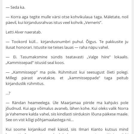
— Seda ka.
— Korra aga tegite mulle värsi otse kohvikulaua taga. Mäletate, noil
päevil, kui kirjandusrahvas istus veel kohvik „Verneris”.
Letti Alver naeratab.
— Tookord küll… kirjandusnumbri puhul. Õigus. Te pakkusite ju
ilusat honorari. Istusite ise teises lauas — raha näpu vahel.
— Ei. Tasumaksmine sündis teatavasti „Valge hiire” lokaalis.
„Kammissepad” istusid seal koos.
— „Kammissepp” ma pole. Rühmitust kui seesugust õieti polegi.
Millegi pärast arvatakse, et „kammisseppade” taga peitub
kirjanduslik rühmitus.
…?
— Rändan heameelega. Üle Maarjamaa piiride ma kahjuks pole
jõudnud. Kui aga võimalus avaneb, lähen kohe. Kui oleks valik Norra
ja Vahemere kalda vahel, siis kindlasti siirduksin lõuna päikese maale.
See on vist kõigi põhjamaalastega nii…
Kui soome kirjanikud meil käisid, siis Ilmari Kianto kutsus mind