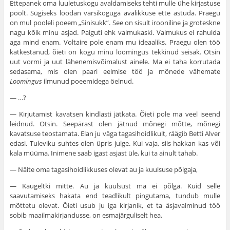
Ettepanek oma luuletuskogu avaldamiseks tehti mulle ühe kirjastuse
poolt. Sügiseks loodan värsikoguga avalikkuse ette astuda. Praegu
on mul pooleli poeem „Sinisukk”. See on sisult irooniline ja groteskne
nagu kõik minu asjad. Paiguti ehk vaimukaski. Vaimukus ei rahulda
aga mind enam. Voltaire pole enam mu ideaaliks. Praegu olen töö
katkestanud, õieti on kogu minu loomingus tekkinud seisak. Otsin
uut vormi ja uut lähenemisvõimalust ainele. Ma ei taha korrutada
sedasama, mis olen paari eelmise töö ja mõnede vähemate
Loomingus
ilmunud poeemidega öelnud.
— …?
— Kirjutamist kavatsen kindlasti jätkata. Õieti pole ma veel iseend
leidnud. Otsin. Seepärast olen jätnud mõnegi mõtte, mõnegi
kavatsuse teostamata. Elan ju väga tagasihoidlikult, räägib Betti Alver
edasi. Tuleviku suhtes olen üpris julge. Kui vaja, siis hakkan kas või
kala müüma. Inimene saab igast asjast üle, kui ta ainult tahab.
— Näite oma tagasihoidlikkuses olevat au ja kuulsuse põlgaja,
— Kaugeltki mitte. Au ja kuulsust ma ei põlga. Kuid selle
saavutamiseks hakata end teadlikult pingutama, tundub mulle
mõttetu olevat. Õieti usub ju iga kirjanik, et ta äsjavalminud töö
sobib maailmakirjandusse, on esmajärguliselt hea.