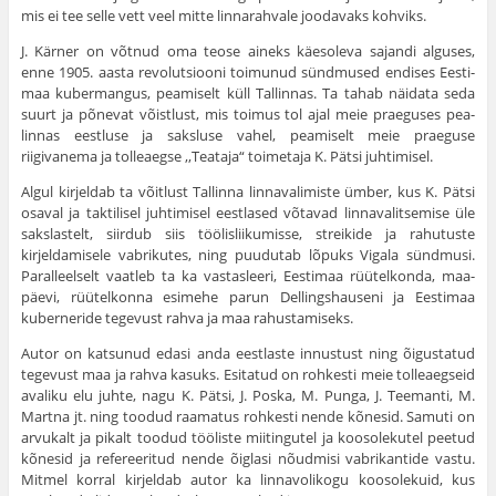
mis ei tee selle vett veel mitte linnarahvale joodavaks kohviks.
J. Kärner on võtnud oma teose aineks käesoleva sajandi alguses,
enne 1905. aasta revolutsiooni toimunud sündmused endises Eesti­
maa kubermangus, peamiselt küll Tallinnas. Ta tahab näidata seda
suurt ja põnevat võistlust, mis toimus tol ajal meie praeguses pea­
linnas eestluse ja saksluse vahel, peamiselt meie praeguse
riigivanema ja tolleaegse ,,Teataja“ toimetaja K. Pätsi juhtimisel.
Algul kirjeldab ta võitlust Tallinna linnavalimiste ümber, kus K. Pätsi
osaval ja taktilisel juhtimisel eestlased võtavad linnavalitse­mise üle
sakslastelt, siirdub siis töölisliikumisse, streikide ja rahutuste
kirjeldamisele vabrikutes, ning puudutab lõpuks Vigala sündmusi.
Paralleelselt vaatleb ta ka vastasleeri, Eestimaa rüütelkonda, maa­
päevi, rüütelkonna esimehe parun Dellingshauseni ja Eestimaa
kuberneride tegevust rahva ja maa rahustamiseks.
Autor on katsunud edasi anda eestlaste innustust ning õigustatud
tegevust maa ja rahva kasuks. Esitatud on rohkesti meie tolleaegseid
avaliku elu juhte, nagu K. Pätsi, J. Poska, M. Punga, J. Teemanti, M.
Martna jt. ning toodud raamatus rohkesti nende kõnesid. Samuti on
arvukalt ja pikalt toodud tööliste miitingutel ja koosolekutel pee­tud
kõnesid ja refereeritud nende õiglasi nõudmisi vabrikantide vastu.
Mitmel korral kirjeldab autor ka linnavolikogu koosolekuid, kus