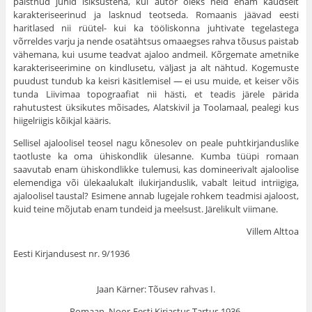
paistnud juhid isiksustena, kui autor oleks neid enam kaudselt
karakteriseerinud ja lasknud teotseda. Romaanis jäävad eesti
haritlased nii rüütel- kui ka tööliskonna juhtivate tegelastega
võrreldes varju ja nende osatähtsus omaaegses rahva tõusus paistab
vähemana, kui usume teadvat ajaloo andmeil. Kõrgemate ametnike
karakteriseerimine on kindlusetu, väljast ja alt nähtud. Kogemuste
puudust tundub ka keisri käsitlemisel — ei usu muide, et keiser võis
tunda Liivimaa topograafiat nii hästi, et teadis järele pärida
rahutustest üksikutes mõisades, Alatskivil ja Toolamaal, pealegi kus
hiigelriigis kõikjal kääris.
Sellisel ajaloolisel teosel nagu kõnesolev on peale puhtkirjanduslike
taotluste ka oma ühiskondlik ülesanne. Kumba tüüpi romaan
saavutab enam ühiskondlikke tulemusi, kas domineerivalt ajaloolise
elemendiga või ülekaalukalt ilukirjanduslik, vabalt leitud intriigiga,
ajaloolisel taustal? Esimene annab lugejale rohkem teadmisi ajaloost,
kuid teine mõjutab enam tundeid ja meelsust. Järelikult viimane.
Villem Alttoa
Eesti Kirjandusest nr. 9/1936
Jaan Kärner: Tõusev rahvas I.
Romaan. Noor-Eesti Kirjastus Tartus 1936.