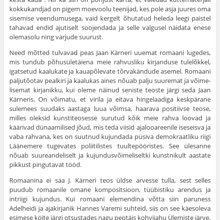
kokkukandjad on pigem moevoolu teenijad, kes pole asja juures oma
sisemise veendumusega, vaid kergelt õhutatud heleda leegi pais­tel
tahavad endid ajutiselt soojendada ja selle valgusel näidata enese
olemasolu ning varjude suurust.
Need mõtted tulvavad peas Jaan Kärneri uuemat romaani luge­des,
mis tundub põhusületäiena meie rahvusliku kirjanduse tulelõkkel,
igatsetud kaalukate ja kauapõlevate tõrvakändude asemel. Romaani
paljutõotav pealkiri ja kaalukas aines nõuab palju suuremat ja võime­
lisemat kirjanikku, kui oleme näinud seniste teoste järgi seda Jaan
Kärneris. On võimatu, et virila ja eitava hingelaadiga keskpärane
sulemees suudaks aastaga luua võimsa, haarava positiivse teose,
milles oleksid kunstiteosesse surutud kõik meie rahva loovad ja
käärivad dünaamilised jõud, mis teda viisid ajalooareenile iseseisva ja
vaba rahvana, kes on suutnud kujundada püsiva demokraatliku riigi
Läänemere tugevates poliitilistes tuultepööristes. See ülesanne
nõuab suureandeliselt ja kujundusvõimeliseltki kunstnikult aastate
pikkust pingutavat tööd.
Romaanina ei saa J. Kärneri teos üldse arvesse tulla, sest sel­les
puudub romaanile omane kompositsioon, tüübistiku arendus ja
intriigi kujundus. Kui romaani elemendina võtta siin paruness
Adelheidi ja ajakirjanik Hannes Varemi suhteid, siis on see käesoleva
esimese köite järgi otsustades nagu peotäis kohvijahu Ülemiste järve,