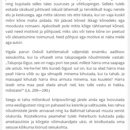
ning kujutada selles täies suuruses ja võitluspinges. Sel­leks tuleb
esitada üksikuid juhtivaid isikuid lähemalt ja terviklikult kogu nende
elu ja keskusega, aga mitte üksnes siis ette lükata, kui on vaja kuskil
mõni kõne maha pidada. Nii jäävad kõned ikkagi kõnedeks ega
moodusta romaani. Ajalooliselt pole mitte kõige tähtsa­mad kõned,
vaid need motiivid ja põhjused, miks üks või teine kõne on peetud
või ülesastumine toimunud. Neid põhjusi ega motiive ei näita meile
aga autor.
Vigala parun Oxküll kahtlematult väljendab enamiku aadlisoo
seisukohta, kui ta vihaselt oma talupoegade nõudmistele vastab:
,,Talupoja õigus, see on nagu pori tee peal, millest härra oma saapaga
üle astub. He-he-he! Mis kuradi õigust sul on, kui sa elad härra maa
peal! Härra võib su iga silmapilk minema kihutada, kui ta tahab. Ja
mässajad kihutab härra ilma armuta minema, kas kuulete? Härra
laseb oma maa peal elada ainult neil, kes talle vastu ei hakka,
mõistate?” (Lk. 209—290.)
Seega ei taha mõisnikud kriipsuvõrragi järele anda ega loovu­tada
oma eesõigustest ning on pahased ka keisrile ja valitsusele, kes rahva
nõudmistele järele annavad ning ka Baltimail tahavad muuta senist
olukorda. Rüütelkonna peamehel tuleb Peterburis kulutada palju
ametiasutiste ja kõrgete võimukandjate uksi, et kindlustada oma
seisuse kõikuma löönud seisukohta.