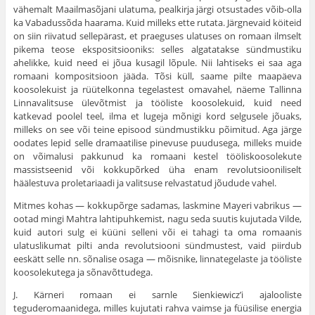
vähemalt Maailmasõjani ulatuma, pealkirja järgi otsustades võib-olla
ka Vabadussõda haarama. Kuid milleks ette rutata. Järgnevaid köiteid
on siin riivatud sellepärast, et praeguses ulatuses on romaan ilmselt
pikema teose ekspositsiooniks: selles algatatakse sündmustiku
ahelikke, kuid need ei jõua kusagil lõpule. Nii lahtiseks ei saa aga
romaani kompositsioon jääda. Tõsi küll, saame pilte maapäeva
koosolekuist ja rüütelkonna tegelastest omavahel, näeme Tallinna
Linnavalitsuse ülevõtmist ja tööliste koosolekuid, kuid need
katkevad poolel teel, ilma et lugeja mõnigi kord selgusele jõuaks,
milleks on see või teine episood sündmustikku põimitud. Aga järge
oodates lepid selle dramaatilise pinevuse puudusega, milleks muide
on võimalusi pakkunud ka romaani kestel tööliskoosolekute
massistseenid või kokkupõrked üha enam revolutsiooniliselt
häälestuva proletariaadi ja valitsuse relvastatud jõudude vahel.
Mitmes kohas — kokkupõrge sadamas, laskmine Mayeri vabrikus —
ootad mingi Mahtra lahtipuhkemist, nagu seda suutis kujutada Vilde,
kuid autori sulg ei küüni selleni või ei tahagi ta oma romaanis
ulatuslikumat pilti anda revolutsiooni sündmustest, vaid piirdub
eeskätt selle nn. sõnalise osaga — mõisnike, linnategelaste ja tööliste
koosolekutega ja sõnavõttudega.
J. Kärneri romaan ei sarnle Sienkiewicz’i ajalooliste
teguderomaanidega, milles kujutati rahva vaimse ja füüsilise energia