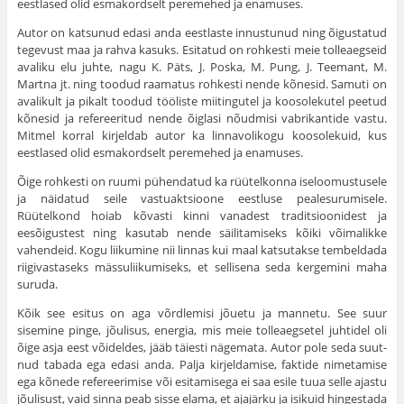
eestlased olid esmakordselt peremehed ja enamuses.
Autor on katsunud edasi anda eestlaste innustunud ning õigus­tatud
tegevust maa ja rahva kasuks. Esitatud on rohkesti meie tolle­aegseid
avaliku elu juhte, nagu K. Päts, J. Poska, M. Pung, J. Tee­mant, M.
Martna jt. ning toodud raamatus rohkesti nende kõnesid. Samuti on
avalikult ja pikalt toodud tööliste miitingutel ja koosolekutel peetud
kõnesid ja refereeritud nende õiglasi nõudmisi vabri­kantide vastu.
Mitmel korral kirjeldab autor ka linnavolikogu koos­olekuid, kus
eestlased olid esmakordselt peremehed ja enamuses.
Õige rohkesti on ruumi pühendatud ka rüütelkonna ise­loomustusele
ja näidatud seile vastuaktsioone eestluse pealesurumi­sele.
Rüütelkond hoiab kõvasti kinni vanadest traditsioonidest ja
eesõigustest ning kasutab nende säilitamiseks kõiki võimalikke
vahendeid. Kogu liikumine nii linnas kui maal katsutakse tembeldada
riigivastaseks mässuliikumiseks, et sellisena seda kergemini maha
suruda.
Kõik see esitus on aga võrdlemisi jõuetu ja mannetu. See suur
sisemine pinge, jõulisus, energia, mis meie tolleaegsetel juhtidel oli
õige asja eest võideldes, jääb täiesti nägemata. Autor pole seda suut­
nud tabada ega edasi anda. Palja kirjeldamise, faktide nimetamise
ega kõnede refereerimise või esitamisega ei saa esile tuua selle ajastu
jõulisust, vaid sinna peab sisse elama, et ajajärku ja isikuid hingestada