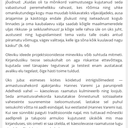
jõudnud: „Kuidas oli ta mõnikord vaimustusega kujutanud seda
vabastunud peremehelikku rahvast, kes rõõmsa ning uhke
omanikutundega kogu maa muudab lokkavateks viljaväljadeks, ausa
äriajamise ja käsitööga endale jõukust ning iseteadvust kogub
linnades ja oma kaubalaevu välja saadab kõigile maailmameredele
uljas rikkuse- ja seiklusehinuus! Ja kõige selle rahva üle on üks juht,
austusest ning lugupidamisest tema vastu talle osaks antud
piiramatu võimuga, vägev valitseja, kelle iga sõna kõik kuulavad nagu
käsku!” (lk. 64)
Oleviku ideede projektsioonidesse minevikku võib suhtuda mitmeti.
Kirjandusliku teose seisukohalt on aga riskantse ettevõttega,
kujutada veel tänapäev tegutsevat ja teistest enam austatavat
avaliku elu tegelast, õige hästi toime tuldud.
Üks juba: esimeses köites köidetud intriigisõlmedest —
armastusvahekord ajakirjaniku Hannes Varemi j,a parunipreili
Adelheidi vahel — käesolevas raamatus kulmineerib ning loojub.
Seda armastusvahekorda kasutatakse õnnestunult sotsiaalsete
vaheseinte suurenemise iseloomustusel, lastakse sel puhul
seisukohti võtta nii aadli esindajail, kui eestlastel (Hannes Varemi isa).
Kui see sünnibki paiguti traditsioonide najal, mis tuttavad mõnestki
aadlipreili ja talupoisi armuloo kujutusest ükskõik mis maa
kirjanduses, siis ometi ei saa ütelda, et käesolevasse raamatusse lugu