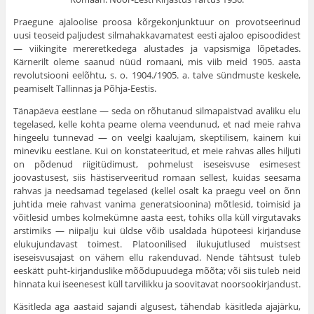
Praegune ajaloolise proosa kõrgekonjunktuur on provotseerinud
uusi teoseid paljudest silmahakkavamatest eesti ajaloo episoodidest
— viikingite mereretkedega alustades ja vapsismiga lõpetades.
Kärnerilt oleme saanud nüüd romaani, mis viib meid 1905. aasta
revolutsiooni eelõhtu, s. o. 1904./1905. a. talve sündmuste keskele,
peamiselt Tallinnas ja Põhja-Eestis.
Tänapäeva eestlane — seda on rõhutanud silmapaistvad avaliku elu
tegelased, kelle kohta peame olema veendunud, et nad meie rahva
hingeelu tunnevad — on veelgi kaalujam, skeptilisem, kainem kui
mineviku eestlane. Kui on konstateeritud, et meie rahvas alles hiljuti
on põdenud riigitüdimust, pohmelust iseseisvuse esimesest
joovastusest, siis hästiserveeritud romaan sellest, kuidas seesama
rahvas ja needsamad tegelased (kellel osalt ka praegu veel on õnn
juhtida meie rahvast vanima generatsioonina) mõtlesid, toimisid ja
võitlesid umbes kolmekümne aasta eest, tohiks olla küll virgutavaks
arstimiks — niipalju kui üldse võib usaldada hüpoteesi kirjanduse
elukujundavast toimest. Platoonilised ilukujutlused muistsest
iseseisvusajast on vähem ellu rakenduvad. Nende tähtsust tuleb
eeskätt puht-kirjanduslike mõõdupuudega mõõta; või siis tuleb neid
hinnata kui iseenesest küll tarvilikku ja soovitavat noorsookirjandust.
Käsitleda aga aastaid sajandi algusest, tähendab käsitleda ajajärku,