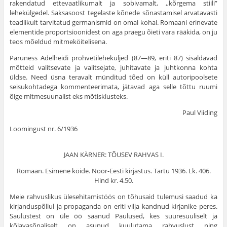
rakendatud ettevaatlikumalt ja sobivamalt, ,,kõrgema stiili”
lehekülgedel. Saksasoost tegelaste kõnede sõnastamisel arvatavasti
teadlikult tarvitatud germanismid on omal kohal. Romaani erinevate
elementide proportsioonidest on aga praegu õieti vara rääkida, on ju
teos mõeldud mitmeköitelisena.
Paruness Adelheidi prohvetileheküljed (87—89, eriti 87) sisaldavad
mõtteid valitsevate ja valitsejate, juhitavate ja juhtkonna kohta
üldse. Need üsna teravalt münditud tõed on küll autoripoolsete
seisukohtadega kommenteerimata, jätavad aga selle tõttu ruumi
õige mitmesuunalist eks mõtisklusteks.
Paul Viiding
Loomingust nr. 6/1936
JAAN KÄRNER: TÕUSEV RAHVAS I.
Romaan. Esimene köide. Noor-Eesti kirjastus. Tartu 1936. Lk. 406.
Hind kr. 4.50.
Meie rahvuslikus ülesehitamistöös on tõhusaid tulemusi saadud ka
kirjanduspõllul ja propaganda on eriti vilja kandnud kirjanike peres.
Saulustest on üle öö saanud Paulused, kes suuresuuliselt ja
kõlavasõnaliselt on asunud kuulutama rahvuslust ning