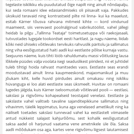
tegelaste isiklikku elu puudutatud õige napilt ning ainult nõndapalju,
kui seda romaani idee edasiandmiseks oli piisavalt vaja. Pakkudes
üksikuid teravaid ning kontrastseid pilte nii linna- kui ka maaelust,
esitab Kärner tõusva rah­vana mitmeid kihte — kord vindunud
maameest, siis verevaest poolnälginud vabrikutöölist, vahel jällegi
hei­dab la pilgu ,,Tallinna Teataja” toimetusetuppa või raekojasaali,
tutvustades lugejale tookordset eesti harit­last. Ja nagu näeme, liidab
kõiki neid ühiseks võitle­vaks tervikuks rahvuslik päritolu ja sallimatus
ning viha eesõigustatud haiti aadli kui eestlaste põlise kur­naja vastu.
Seejuures näeme, kuis tihti lööb rahuldu­matu massi võitluskirg lausa
lõkkele püüdes välja voo­lata isegi seaduslikest piiridest, nii et juhtidel
tuleb tih­tigi hoida rahvast manitsedes vaos. Eestlaste seas erandi
moodustavad ainult linna kaupmeeskond, maja­omanikud ja muu
jõukam kiht, kelle huvid piirdudes ainult omakasu ning isikliku
hüvanguga ei loo alati eestlaste seas üksmeelt. Huvitav on romaani
lugedes jälgida, kuis Kärner iseloomustab võitlevaid pooli — eestlasi,
sakslasi ja riigivõimu kohapealseid teostajaid venelasi. Eestlaste ja
sakslaste vahel valitseb tavaline sajanditepikkune sallimatus ning
vihavimm, täielik leppimatus, kuna aga venelased ametlikult ning ka
näiliselt toetades sakslasi tunnevad vahel ka eestlastelt viimaseile
antud nükkeist salajast kahjurõõmu, sest kohalik eesõigustatud
saksa aadel oli harjunud vaatama vene ametnikele üle õla. Saksa
aadli mõõdukam osa aga, kartes vene riigivõimu liigsest laiutamisest