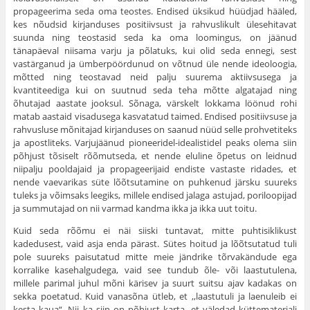
propageerima seda oma teostes. Endised üksikud hüüdjad hääled,
kes nõudsid kirjanduses positiivsust ja rahvuslikult ülesehitavat
suunda ning teostasid seda ka oma loomingus, on jäänud
tänapäeval niisama varju ja põlatuks, kui olid seda ennegi, sest
vastärganud ja ümberpöördunud on võtnud üle nende ideoloogia,
mõtted ning teostavad neid palju suurema aktiivsusega ja
kvantiteediga kui on suutnud seda teha mõtte algatajad ning
õhutajad aastate jooksul. Sõnaga, värskelt lok­kama löönud rohi
matab aastaid visadusega kasvatatud taimed. Endised positiivsuse ja
rahvusluse mõnitajad kirjanduses on saanud nüüd selle prohvetiteks
ja apostliteks. Varjujäänud pioneeridel-idealistidel peaks olema siin
põhjust tõsiselt rõõmutseda, et nende eluline õpetus on leidnud
niipalju pooldajaid ja propageerijaid endiste vastaste ridades, et
nende vaevarikas süte lõõtsutamine on puhkenud järsku suureks
tuleks ja võimsaks leegiks, millele endised jalaga astujad, poriloopijad
ja summutajad on nii varmad kandma ikka ja ikka uut toitu.
Kuid seda rõõmu ei näi siiski tuntavat, mitte puhtisiklikust
kadedusest, vaid asja enda pärast. Sütes hoitud ja lõõtsutatud tuli
pole suureks paisutatud mitte meie jändrike tõrvakändude ega
korralike kasehalgudega, vaid see tundub õle- või laastutulena,
millele parimal juhul mõni kärisev ja suurt suitsu ajav kadakas on
sekka poetatud. Kuid vanasõna ütleb, et ,,laastutuli ja laenuleib ei
kesta kaua“. Nii ka siin on põhjust karta, et väledad küttematerjali