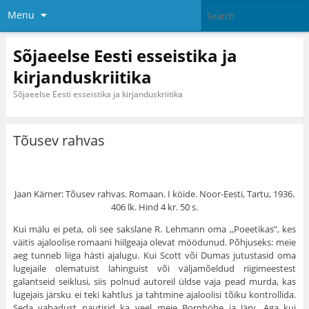
Menu
Sõjaeelse Eesti esseistika ja
kirjanduskriitika
Sõjaeelse Eesti esseistika ja kirjanduskriitika
Tõusev rahvas
Jaan Kärner: Tõusev rahvas. Romaan. I köide. Noor-Eesti, Tartu, 1936.
406 lk. Hind 4 kr. 50 s.
Kui mälu ei peta, oli see sakslane R. Lehmann oma ,,Poeetikas”, kes
väitis ajaloolise romaani hiilgeaja olevat möödunud. Põhjuseks: meie
aeg tunneb liiga hästi ajalugu. Kui Scott või Dumas jutustasid oma
lugejaile olematuist lahinguist või väljamõeldud riigimeestest
galantseid seiklusi, siis polnud autoreil üldse vaja pead murda, kas
lugejais järsku ei teki kahtlus ja tahtmine ajaloolisi tõiku kontrollida.
Seda vabadust nautisid ka veel meie Bornhöhe ja Järv. Aga kui