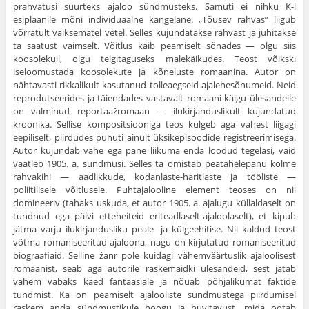
prahvatusi suurteks ajaloo sündmusteks. Samuti ei nihku K-l
esiplaanile mõni individuaalne kangelane. „Tõusev rahvas” liigub
võrratult vaiksematel vetel. Selles kujundatakse rahvast ja juhitakse
ta saatust vaimselt. Võitlus käib peamiselt sõnades — olgu siis
koosolekuil, olgu telgitaguseks malekäikudes. Teost võikski
iseloomustada koosolekute ja kõneluste romaanina. Autor on
nähtavasti rikkalikult kasutanud tolleaegseid ajalehesõnumeid. Neid
reprodutseerides ja täiendades vastavalt romaani käigu ülesandeile
on valminud reportaažromaan — ilukirjanduslikult kujundatud
kroonika. Sellise kompositsiooniga teos kulgeb aga vahest liigagi
eepiliselt, piirdudes puhuti ainult üksikepisoodide registreerimisega.
Autor kujundab vähe ega pane liikuma enda loodud tegelasi, vaid
vaatleb 1905. a. sündmusi. Selles ta omistab peatähelepanu kolme
rahvakihi — aadlikkude, kodanlaste-haritlaste ja tööliste —
poliitilisele võitlusele. Puhtajalooline element teoses on nii
domineeriv (tahaks uskuda, et autor 1905. a. ajalugu küllaldaselt on
tundnud ega pälvi etteheiteid eriteadlaselt-ajaloolaselt), et kipub
jätma varju ilukirjandusliku peale- ja külgeehitise. Nii kaldud teost
võtma romaniseeritud ajaloona, nagu on kirjutatud romaniseeritud
biograafiaid. Selline žanr pole kuidagi vähemväärtuslik ajaloolisest
romaanist, seab aga autorile raskemaidki ülesandeid, sest jätab
vähem vabaks käed fantaasiale ja nõuab põhjalikumat faktide
tundmist. Ka on peamiselt ajalooliste sündmustega piirdumisel
raskem anda sündmustikule hoogu ja huvitavust, mida ootab