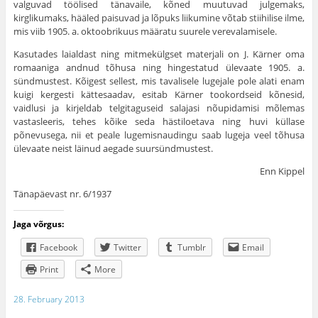
valguvad töölised tänavaile, kõned muutuvad julgemaks,
kirglikumaks, hääled paisuvad ja lõpuks lii­kumine võtab stiihilise ilme,
mis viib 1905. a. oktoobri­kuus määratu suurele verevalamisele.
Kasutades laialdast ning mitmekülgset materjali on J. Kärner oma
romaaniga andnud tõhusa ning hinges­tatud ülevaate 1905. a.
sündmustest. Kõigest sellest, mis tavalisele lugejale pole alati enam
kuigi kergesti kätte­saadav, esitab Kärner tookordseid kõnesid,
vaidlusi ja kirjeldab telgitaguseid salajasi nõupidamisi mõlemas
vastasleeris, tehes kõike seda hästiloetava ning huvi­ küllase
põnevusega, nii et peale lugemisnaudingu saab lugeja veel tõhusa
ülevaate neist läinud aegade suursündmustest.
Enn Kippel
Tänapäevast nr. 6/1937
Jaga võrgus:
Facebook
Twitter
Tumblr
Email
Print
More
28. February 2013