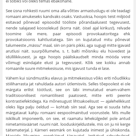
ei sobiks või oleks temas ebakohane.
See üsna rohkesti ruumi oma alla võttev armastuslugu ei ole teadagi
romaani ainukeseks kandvaks osaks. Vastuoksa, hoopis teist miljööd
esitavad põnevad episoodid tööliste põrandaalusest tegevusest,
nende salajased koosolekud (korra näit. öisel ajal kirikus!), relvade
toomine üle mere, paar episoodi provokaatoritega ehk
provokatsioonis kahtlustatega. Siin on kujutatud mitu põnevat
talumeeste „mässu” maal, siin on päris pikki, aga sugugi mitte igavaid
arutlusi näit. suurpõllumehe, s. t. balti mõisniku elu hüvedest ja
idüllilikkusest, ja ega hoopis pääliskaudselt minda mööda vene
võimugi esindajate elust ja tegevusest. Kõik see kokku annab
romaanile suure mitmekesisuse, mis igavust tunda ei lase.
Vähem kui sündmustiku elavus ja mitmekesisus võiks eriti nõudlikku
stiiliharrasta jat rahuldada autori ütlemisviis. Selles tõepoolest ei ole
märgata erilist töötlust, see on läbi immutatud enam-vähem
traditsioonilisest romantilisest paatosest, mitte eriti peente
kontrastiefektidega. Ka mõnesugust lihtsakoelisust — ajalehelikkust
oleks liiga palju öeldud — kohtab siin seal. Aga see ei suuda teha
märgatavat kahju romaani eespoolmainitud voorustele. Mis mulle
isiklikult imponeerib, on see, et raamatu lehekülgedel pole antud
nimetamisväärset ruumi näit. looduskirjeldustele, mis on ju nii kerge
täitematerjal. J. Kärneri eesmärk on kujutada inimest ja ühiskonda.
Masside liikumine, rongkäigud tänavatel, ärritatud rahvahulgad,