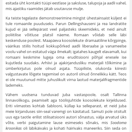
esitada üht kontakti tüüpi eestlase ja saksluse, talupoja ja aadli vahel,
mis ajastiku raamides jätab usutavuse mulje.
Ka teiste tegelaste demonstreerimine mingist ühestainsaist küljest ei
tule romaanile puuduseks. Parun Dellingshauseni ja rea landratite
kujud ei jää sellepärast veel paljasteks skeemideks, et neid ainult
poliitilise võitluse platsil näeme. Romaan võidab selle läbi
keskenduse poolest. Maapäeva koosolekute dramaatiline kõrgpinge,
väärikas stiilis hoitud kokkupõrked aadli liberaalse ja vanameelse
voolu vahel on esitatud väga ilmekalt; igatahes kaugelt elavamalt, kui
romaani keskmine lugeja oma eruditsiooni põhjal enesele ise
kujutleda suudaks. Arhiivi ja ajakirjandusliku materjali tõlkimine ja
ümberkirjutus pole olnud asjata. Tüüpiliste, olukorda kiiresti
valgustavate lõigete tegemisel on autoril olnud õnnelikku kätt. Teos
ei ole muutunud mitte juhuslikult virna laotud materjalifragmentide
lademeks.
Vähem uudsena tunduvad juba vastaspoole, osalt Tallinna
linnavolikogu, peamiselt aga töölisjuhtide koosolekute kirjeldused.
Eriti viimastes kohtab šablooni, küllap ka selleparast, et neid juba
meie kirjanduses siin-seal varemgi on käsitatud. Samuti pole otsitult
uus ega taotle erilist stilisatsiooni autori sõnastus, välja arvatud üks
võte, verbi paigutamine lause esimeseks sõnaks, mis
Soodoma
kroonikas
oli läbikäivaks ja kohati häirivaks maneeriks. Siin seda on