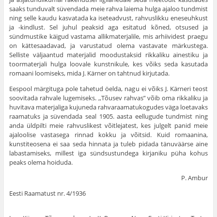
saaks tunduvalt süvendada meie rahva laiema hulga ajaloo tundmist
ning selle kaudu kasvatada ka iseteadvust, rahvuslikku eneseuhkust
ja -kindlust. Sel juhul peaksid aga esitatud kõned, otsused ja
sündmustike käigud vastama allikmaterjalile, mis arhiividest praegu
on kättesaadavad, ja varustatud olema vastavate märkustega.
Selliste väljaantud mater­jalid moodustaksid rikkaliku ainestiku ja
toormaterjali hulga loovale kunstnikule, kes võiks seda kasutada
romaani loomiseks, mida J. Kär­ner on tahtnud kirjutada.
Eespool märgituga pole tahetud öelda, nagu ei võiks J. Kärneri teost
soovitada rahvale lugemiseks. ,,Tõusev rahvas” võib oma rik­kaliku ja
huvitava materjaliga kujuneda rahvaraamatukogudes väga loetavaks
raamatuks ja süvendada seal 1905. aasta eellugude tund­mist ning
anda üldpilti meie rahvuslikest võitlejatest, kes julgelt panid meie
ajaloolise vastasega rinnad kokku ja võitsid. Kuid romaanina,
kunstiteosena ei saa seda hinnata ja tuleb pidada tänu­väärse aine
labastamiseks, millest iga sündsustundega kirjaniku püha kohus
peaks olema hoiduda.
P. Ambur
Eesti Raamatust nr. 4/1936