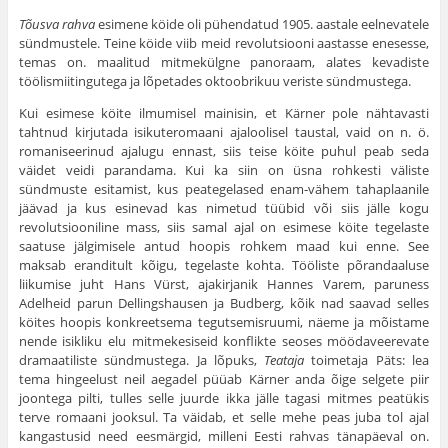
Tõusva rahva
esimene köide oli pühendatud 1905. aastale eelnevatele
sündmustele. Teine köide viib meid revolutsiooni aastasse enesesse,
temas on. maalitud mitmekülgne panoraam, alates kevadiste
töölismiitingutega ja lõpetades oktoobrikuu veriste sündmustega.
Kui esimese köite ilmumisel mainisin, et Kärner pole nähtavasti
tahtnud kirjutada isikuteromaani ajaloolisel taustal, vaid on n. ö.
romaniseerinud ajalugu ennast, siis teise köite puhul peab seda
väidet veidi parandama. Kui ka siin on üsna rohkesti väliste
sündmuste esitamist, kus peategelased enam-vähem tahaplaanile
jäävad ja kus esinevad kas nimetud tüübid või siis jälle kogu
revolutsiooniline mass, siis samal ajal on esimese köite tegelaste
saatuse jälgimisele antud hoopis rohkem maad kui enne. See
maksab eranditult kõigu, tegelaste kohta. Tööliste põrandaaluse
liikumise juht Hans Vürst, ajakirjanik Hannes Varem, paruness
Adelheid parun Dellingshausen ja Budberg, kõik nad saavad selles
köites hoopis konkreetsema tegutsemisruumi, näeme ja mõistame
nende isikliku elu mitmekesiseid konflikte seoses möödaveerevate
dramaatiliste sündmustega. Ja lõpuks,
Teataja
toimetaja Päts: lea
tema hingeelust neil aegadel püüab Kärner anda õige selgete piir
joontega pilti, tulles selle juurde ikka jälle tagasi mitmes peatükis
terve romaani jooksul. Ta väidab, et selle mehe peas juba tol ajal
kangastusid need eesmärgid, milleni Eesti rahvas tänapäeval on.