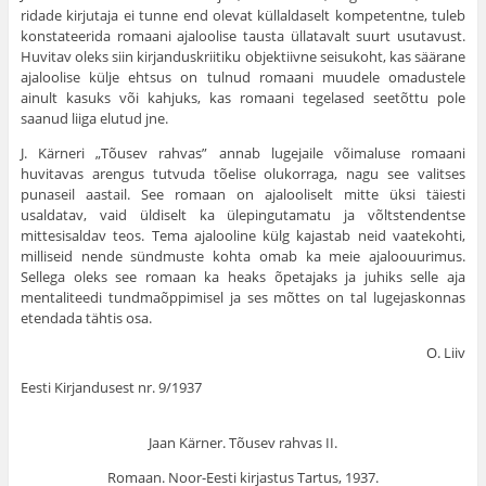
ridade kirjutaja ei tunne end olevat küllaldaselt kompetentne, tuleb
konstateerida romaani ajaloolise tausta üllatavalt suurt usutavust.
Huvitav oleks siin kirjanduskriitiku objektiivne seisukoht, kas säärane
ajaloolise külje ehtsus on tulnud romaani muudele omadustele
ainult kasuks või kahjuks, kas romaani tegelased seetõttu pole
saanud liiga elutud jne.
J. Kärneri „Tõusev rahvas” annab lugejaile võimaluse romaani
huvitavas arengus tutvuda tõelise olukorraga, nagu see valitses
punaseil aastail. See romaan on ajalooliselt mitte üksi täiesti
usaldatav, vaid üldiselt ka ülepingutamatu ja võltstendentse
mittesisaldav teos. Tema ajalooline külg kajastab neid vaatekohti,
milliseid nende sündmuste kohta omab ka meie ajaloouurimus.
Sellega oleks see romaan ka heaks õpetajaks ja juhiks selle aja
mentaliteedi tundmaõppimisel ja ses mõttes on tal lugejaskonnas
etendada tähtis osa.
O. Liiv
Eesti Kirjandusest nr. 9/1937
Jaan Kärner. Tõusev rahvas II.
Romaan. Noor-Eesti kirjastus Tartus, 1937.