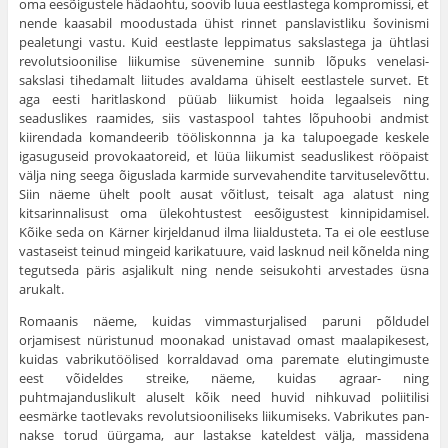
oma eesõigustele hädaohtu, soovib luua eestlastega kompromissi, et
nende kaasabil moodus­tada ühist rinnet panslavistliku šovinismi
pealetungi vastu. Kuid eestlaste leppimatus sakslastega ja ühtlasi
revolutsioonilise liikumise süvenemine sunnib lõpuks venelasi-
sakslasi tihedamalt liitudes avaldama ühiselt eestlastele survet. Et
aga eesti haritlaskond püüab liiku­mist hoida legaalseis ning
seaduslikes raamides, siis vas­taspool tahtes lõpuhoobi andmist
kiirendada komandeerib tööliskonnna ja ka talupoegade keskele
igasuguseid provokaatoreid, et lüüa liikumist seaduslikest rööpaist
välja ning seega õiguslada karmide survevahendite tarvituselevõttu.
Siin näeme ühelt poolt ausat võitlust, teisalt aga alatust ning
kitsarinnalisust oma ülekohtustest ees­õigustest kinnipidamisel.
Kõike seda on Kärner kirjel­danud ilma liialdusteta. Ta ei ole eestluse
vastaseist teinud mingeid karikatuure, vaid lasknud neil kõnelda ning
tegutseda päris asjalikult ning nende seisukohti arvestades üsna
arukalt.
Romaanis näeme, kuidas vimmasturjalised paruni põldudel
orjamisest nüristunud moonakad unistavad omast maalapikesest,
kuidas vabrikutöölised korraldavad oma paremate elutingimuste
eest võideldes streike, näeme, kuidas agraar- ning
puhtmajanduslikult aluselt kõik need huvid nihkuvad poliitilisi
eesmärke taotle­vaks revolutsiooniliseks liikumiseks. Vabrikutes pan­
nakse torud üürgama, aur lastakse kateldest välja, mas­sidena