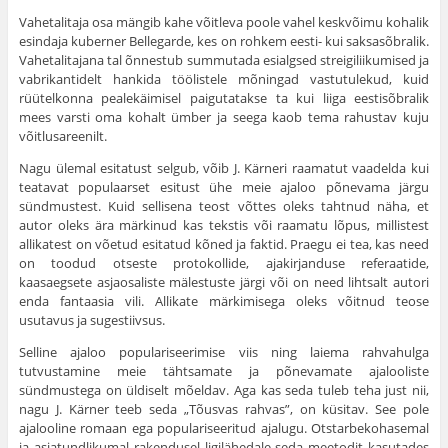
Vahetalitaja osa mängib kahe võitleva poole vahel keskvõimu kohalik
esindaja kuberner Bellegarde, kes on rohkem eesti- kui saksasõbralik.
Vahetalitajana tal õnnestub summutada esialgsed streigi­liikumised ja
vabrikantidelt hankida töölistele mõningad vastutulekud, kuid
rüütelkonna pealekäimisel paigutatakse ta kui liiga eestisõbralik
mees varsti oma kohalt ümber ja seega kaob tema rahustav kuju
võitlusareenilt.
Nagu ülemal esitatust selgub, võib J. Kärneri raamatut vaadelda kui
teatavat populaarset esitust ühe meie ajaloo põnevama järgu
sündmustest. Kuid sellisena teost võttes oleks tahtnud näha, et
autor oleks ära märkinud kas tekstis või raamatu lõpus, millistest
allikatest on võetud esitatud kõned ja faktid. Praegu ei tea, kas need
on toodud otseste protokollide, ajakirjanduse referaatide,
kaasaegsete asjaosaliste mälestuste järgi või on need lihtsalt autori
enda fantaasia vili. Allikate märkimisega oleks võitnud teose
usutavus ja sugestiivsus.
Selline ajaloo populariseerimise viis ning laiema rahvahulga
tutvustamine meie tähtsamate ja põnevamate ajalooliste
sündmustega on üldiselt mõeldav. Aga kas seda tuleb teha just nii,
nagu J. Kärner teeb seda „Tõusvas rahvas”, on küsitav. See pole
ajalooline romaan ega populariseeritud ajalugu. Otstarbekohasemal
ja asjatundlikumal rakendusel ligilähedale seda meetodit kasutades