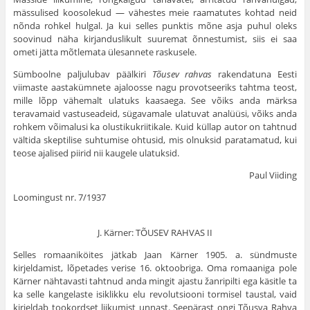
mässulised koosolekud — vähestes meie raamatutes kohtad neid
nõnda rohkel hulgal. Ja kui selles punktis mõne asja puhul oleks
soovinud näha kirjanduslikult suuremat õnnestumist, siis ei saa
ometi jätta mõtlemata ülesannete raskusele.
Sümboolne paljulubav päälkiri
Tõusev rahvas
rakendatuna Eesti
viimaste aastakümnete ajaloosse nagu provotseeriks tahtma teost,
mille lõpp vähemalt ulatuks kaasaega. See võiks anda märksa
teravamaid vastuseadeid, sügavamale ulatuvat analüüsi, võiks anda
rohkem võimalusi ka olustikukriitikale. Kuid küllap autor on tahtnud
vältida skeptilise suhtumise ohtusid, mis olnuksid paratamatud, kui
teose ajalised piirid nii kaugele ulatuksid.
Paul Viiding
Loomingust nr. 7/1937
J. Kärner: TÕUSEV RAHVAS II
Selles
romaaniköites jätkab Jaan Kärner 1905. a. sündmuste
kirjeldamist, lõpetades verise 16. oktoobriga. Oma romaaniga pole
Kärner nähtavasti tahtnud anda mingit ajastu žanripilti ega käsitle ta
ka selle kange­laste isiklikku elu revolutsiooni tormisel taustal, vaid
kirjeldab tookordset liikumist unnast. Seepärast ongi Tõusva Rahva