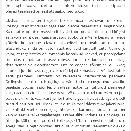
sõjaväe nimestikesse. Kärneril aga pole olnud sellist vabadust
(muidugi ei saa väita, et ta oleks tahtnudki), sest ta teoses esiplaanil
olevad tegelased on eeskätt ajaloolised isikud.
Üksikud ebareaalsed tegelased, kes romaanis esinevad, on kõrval-
või koguni episoodilised tegelased. Nende reljeefsust ei saagi nõuda.
Kuid autor on otse massiliselt lavale toonud ajaloolisi isikuid kõigist
seltskonnakihtidest, kaasa arvatud tookordne Vene keiser. Ja nende
kõikide kujutamine elavalt, ajalooliselt usutavalt on osutunud
ülesandeks, mida on autor suutnud vaid piiratult täita. Võime ju
väita, et tegelasteks on romaanis kohalikud rahvad, et peategelane
on tiitlis nimetatud tõusev rahvas, nii et üksikindiviid ei pälvigi
detailsemat väljajoonistamist. Ent tolleaegne tõusmine oli ikkagi
suuresti juhtide asi, nagu vastuvõitlejaid kehastas ja võitlust juhtis
aadli peamees. Juhtidest on reljeefsem rüütelkonna peamehe
Dellingshauseni kuju. Kuigi lugeja näeb teda peaaegu ainult avaliku
tegelase poosis, siiski lepib sellega: autor on tahtnud peameest
valgustada ju ainult eestluse vastu võitlejana. Kuid rüütelkonna juhi
poosis on rühti, väärikust ja, küll ühekülgselt liialdatud, aga üldiselt
tuntud parunitüüpi. Ilmekust leidub ka töölisklassist väljakerkinud,
vist küll fiktiivsete nimedega, juhtides. Ent karmimalt on autor ümber
käinud eesti avalike tegelastega ja rahvusliku kodanluse juhtidega. Ta
ütleb ju küll mitmel pool, et tolleaegsed Tallinna eestluse juhid olid
energilised ja teguvõimsad isikud. Kuid võrratult veenvamalt oleksid