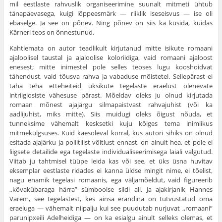
mil eestlaste rahvuslik organiseerimine suunalt mitmeti ühtub
tänapäevasega, kuigi lõppeesmärk — riiklik iseseisvus — ise oli
ebaselge. Ja see on põnev. Ning põnev on siis ka küsida, kuidas
Kärneri teos on õnnestunud.
Kahtlemata on autor teadlikult kirjutanud mitte isikute romaani
ajaloolisel taustal ja ajaloolise koloriidiga, vaid romaani ajaloost
enesest; mitte inimestel pole selles teoses lugu kooshoidvat
tähendust, vaid tõusva rahva ja vabaduse mõistetel. Sellepärast ei
taha teha etteheiteid üksikute tegelaste eraelust olenevate
intriigiosiste vähesuse pärast. Mõeldav oleks ju olnud kirjutada
romaan mõnest ajajärgu silmapaistvast rahvajuhist (või ka
aadlijuhist, miks mitte). Siis muidugi oleks õigust nõuda, et
tunneksime vähemalt kesksetki kuju kõiges tema inimlikus
mitmekülgsuses. Kuid käesoleval korral, kus autori sihiks on olnud
esitada ajajärku ja poliitilist võitlust ennast, on ainult hea, et pole ei
liigsete detailide ega tegelaste individualiseerimisega laiali valgutud.
Viitab ju tahtmisel tüüpe leida kas või see, et üks üsna huvitav
eksemplar eestlaste ridades ei kanna üldse mingit nime, ei tõelist,
nagu enamik tegelasi romaanis, ega väljamõeldut, vaid figureerib
,,kõvakübaraga härra” sümboolse sildi all. Ja ajakirjanik Hannes
Varem, see tegelastest, kes ainsa erandina on tutvustatud oma
eraeluga — vähemalt niipalju kui see puudutab nurjuvat ,,romaani”
parunipxeili Adelheidiga — on ka esialgu ainult selleks olemas, et