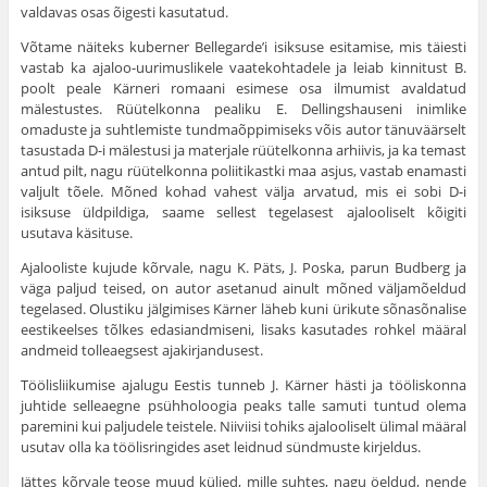
valdavas osas õigesti kasutatud.
Võtame näiteks kuberner Bellegarde’i isiksuse esitamise, mis täiesti
vastab ka ajaloo-uurimuslikele vaatekohtadele ja leiab kinnitust B.
poolt peale Kärneri romaani esimese osa ilmumist avaldatud
mälestustes. Rüütelkonna pealiku E. Dellingshauseni inimlike
omaduste ja suhtlemiste tundmaõppimiseks võis autor tänuväärselt
tasustada D-i mälestusi ja materjale rüütelkonna arhiivis, ja ka temast
antud pilt, nagu rüütelkonna poliitikastki maa asjus, vastab enamasti
valjult tõele. Mõned kohad vahest välja arvatud, mis ei sobi D-i
isiksuse üldpildiga, saame sellest tegelasest ajalooliselt kõigiti
usutava käsituse.
Ajalooliste kujude kõrvale, nagu K. Päts, J. Poska, parun Budberg ja
väga paljud teised, on autor asetanud ainult mõned väljamõeldud
tegelased. Olustiku jälgimises Kärner läheb kuni ürikute sõnasõnalise
eestikeelses tõlkes edasiandmiseni, lisaks kasutades rohkel määral
andmeid tolleaegsest ajakirjandusest.
Töölisliikumise ajalugu Eestis tunneb J. Kärner hästi ja tööliskonna
juhtide selleaegne psühholoogia peaks talle samuti tuntud olema
paremini kui paljudele teistele. Niiviisi tohiks ajalooliselt ülimal määral
usutav olla ka töölisringides aset leidnud sündmuste kirjeldus.
Jättes kõrvale teose muud küljed, mille suhtes, nagu öeldud, nende