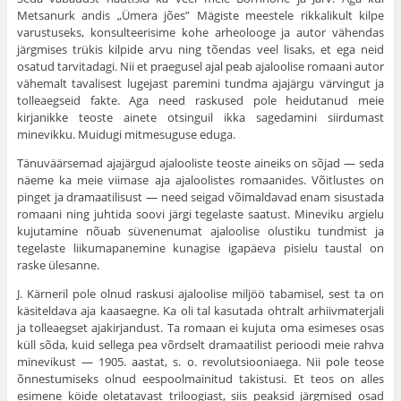
Metsanurk andis „Ümera jões” Mägiste meestele rikkalikult kilpe
varustuseks, konsulteerisime kohe arheolooge ja autor vähendas
järgmises trükis kilpide arvu ning tõendas veel lisaks, et ega neid
osatud tarvitadagi. Nii et praegusel ajal peab ajaloolise romaani autor
vähemalt tavalisest lugejast paremini tundma ajajärgu värvingut ja
tolleaegseid fakte. Aga need raskused pole heidutanud meie
kirjanikke teoste ainete otsinguil ikka sagedamini siirdumast
minevikku. Muidugi mitmesuguse eduga.
Tänuväärsemad ajajärgud ajalooliste teoste aineiks on sõjad — seda
näeme ka meie viimase aja ajaloolistes romaanides. Võitlustes on
pinget ja dramaatilisust — need seigad võimaldavad enam sisustada
romaani ning juhtida soovi järgi tegelaste saatust. Mineviku argielu
kujutamine nõuab süvenenumat ajaloolise olustiku tundmist ja
tegelaste liikumapanemine kunagise igapäeva pisielu taustal on
raske ülesanne.
J. Kärneril pole olnud raskusi ajaloolise miljöö tabamisel, sest ta on
käsiteldava aja kaasaegne. Ka oli tal kasutada ohtralt arhiivmaterjali
ja tolleaegset ajakirjandust. Ta romaan ei kujuta oma esimeses osas
küll sõda, kuid sellega pea võrdselt dramaatilist perioodi meie rahva
minevikust — 1905. aastat, s. o. revolutsiooniaega. Nii pole teose
õnnestumiseks olnud eespoolmainitud takistusi. Et teos on alles
esimene köide oletatavast triloogiast, siis peaksid järgmised osad