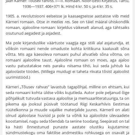
Jaan Kärner: Tõusev rahvss. I—II. Romaan. Noor-Eesti Kirjastus, Tartu,
1936—1937. 406+371 lk. Hind 4 kr. 50 s. ja 4 kr. 35 s.
1905. a. revolutsiooni eelseisse ja kaasaegseisse aastaisse viib meid
Kärneri romaan. Otse
in medias res.
See on täiel määral ühiskondlik
romaan, ajalooline romaan: kirjeldus väikeselt alanud, aga tähtsaiks
osutunud aegadest ja asjadest.
Ma pole kirjanduslike väärtuste vaagija ega stiili alal asjatundja, et
võiksin romaani nende omaduste kohta kriitikuna kaaluvalt sõna
võtta. Mis aga käesoleva romaani puhul ahvatleb sõna võtma, on
romaani ajalooline taust. Ajalooline romaan on moes, aga ajaloo
vastu patustatakse neis paraku niisama tihti, kui seda juhtub ka
ajaloolaste töödes. (Millega muidugi ei taheta riivata tõsist ajaloolist
uurimistööd.)
Kärneri „Tõusev rahvas” lavastub tagapõhjal, milline on ehtsam, kui
seda romaani kohta üldse võiks kujutleda. Autor pole peljanud õige
põhjalikult tutvuda vastava ajaloolise ja memuaarliteratuuriga, ta on
pikema aja jooksul püsivalt töötanud Riigi Keskarhiivis Eestimaa
rüütelkonna ja muude vajalike materjalide juures. Kärneril on alati
olnud ajaloolase huvisid ja pole ta võhik ka ajalooliste ülevaadete
koostamisel, nagu seda tõendab ta senine toodang. Seepärast on tal
ka hästi õnnestunud punaste aastate olustiku kujutamine:
sündmustekogu oma faktilise andmestiku rohkusega on osavalt ja