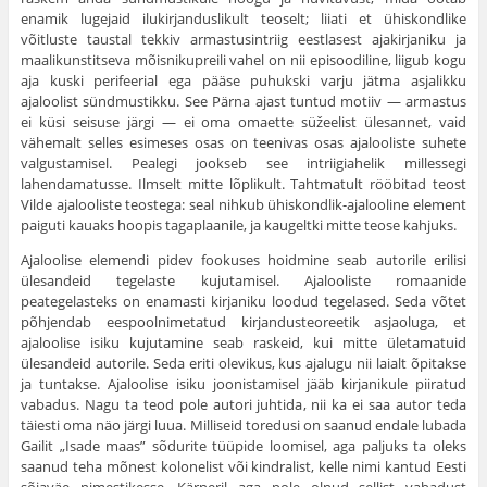
enamik lugejaid ilukirjanduslikult teoselt; liiati et ühiskondlike
võitluste taustal tekkiv armastusintriig eestlasest ajakirjaniku ja
maalikunstitseva mõisnikupreili vahel on nii episoodiline, liigub kogu
aja kuski perifeerial ega pääse puhukski varju jätma asjalikku
ajaloolist sündmustikku. See Pärna ajast tuntud motiiv — armastus
ei küsi seisuse järgi — ei oma omaette süžeelist ülesannet, vaid
vähemalt selles esimeses osas on teenivas osas ajalooliste suhete
valgustamisel. Pealegi jookseb see intriigiahelik millessegi
lahendamatusse. Ilmselt mitte lõplikult. Tahtmatult rööbitad teost
Vilde ajalooliste teostega: seal nihkub ühiskondlik-ajalooline element
paiguti kauaks hoopis tagaplaanile, ja kaugeltki mitte teose kahjuks.
Ajaloolise elemendi pidev fookuses hoidmine seab autorile erilisi
ülesandeid tegelaste kujutamisel. Ajalooliste romaanide
peategelasteks on enamasti kirjaniku loodud tegelased. Seda võtet
põhjendab eespoolnimetatud kirjandusteoreetik asjaoluga, et
ajaloolise isiku kujutamine seab raskeid, kui mitte ületamatuid
ülesandeid autorile. Seda eriti olevikus, kus ajalugu nii laialt õpitakse
ja tuntakse. Ajaloolise isiku joonistamisel jääb kirjanikule piiratud
vabadus. Nagu ta teod pole autori juhtida, nii ka ei saa autor teda
täiesti oma näo järgi luua. Milliseid toredusi on saanud endale lubada
Gailit „Isade maas” sõdurite tüüpide loomisel, aga paljuks ta oleks
saanud teha mõnest kolonelist või kindralist, kelle nimi kantud Eesti