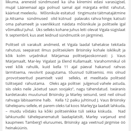
liikuma, arenesid sündmused ka üha kiiremini edasi va­rasügisel,
mujal Läänemaal aga polnud samal ajal märgata eri­list rahutut,
käärivat meeleolu. Mõisnikule esitatud tingimuste täitmatajätmine
ja Aitsama sündmused olid kütnud palavaks rahva hinge; katsuti
oma pahameelt ja vaenlikkust näidata mõis­nikule ja politseile igal
võimalikul juhul. Üks selleks kohane ju­hus leiti olevat Vigala sügislaat
9. septembril, kus aset leidnud sündmustik on järgmine).
Politseil oli varakult andmeid, et Vigala laadal tahetakse tekitada
rahutusi, seepärast ilmus politseiülem Brisinsky kohale isiklikult ja
kõik kolm urjadnikut Märjamaa politseijaoskonnast: J. Vaus
Märjamaalt, Mar-ley Vigalast ja Elend Kullamaalt. Varahommikul oli
veel kõik rahulik, kuid kella 11 ajal päeval hakanud rahvas
lärmitsema, revolvrit paugutama, tõusnud tülitsemisi, mis olnud
.provotseeritud peamiselt vaid selleks, et meelitada politseid
tülitsejaid rahustama. Oleks aga politsei julgenud vahele astuda,
siis oleks neile „köetud saun soojaks”, nagu tähendatud. Ise­äranis
kardetavaks muutunud Brisinsky ja Marley seisund, sest neil olnud
rahvaga läbisaamine halb. Kella 12 paiku juhtinud J. Vaus Brisinsky
tähe­lepanu sellele, et parem oleks tal koos Marley’ga laadalt lahkuda,
– muidu võidaks ka kõiki politseinikke tüli sekka kiskuda. Nad
lahkunudki tähele­panematult laadaplatsilt, Marley varjanud end
kaupmees Tamberg’i elu­ruumes, Brisinsky aga veetnud järgmise öö
heinaküünis.