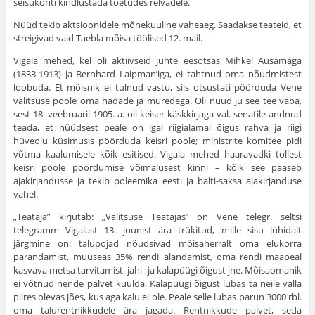
seisukohti kindlustada toetudes relvadele.
Nüüd tekib aktsioonidele mõnekuuline vaheaeg. Saadakse teateid, et
streigivad vaid Taebla mõisa töölised 12. mail.
Vigala mehed, kel oli aktiivseid juhte eesotsas Mihkel Ausa­maga
(1833-1913) ja Bernhard Laipman’iga, ei tahtnud oma nõudmistest
loobuda. Et mõisnik ei tulnud vastu, siis otsustati pöörduda Vene
valitsuse poole oma hädade ja muredega. Oli nüüd ju see tee vaba,
sest 18. veebruaril 1905. a. oli keiser käsk­kirjaga val. senatile andnud
teada, et nüüdsest peale on igal riigialamal õigus rahva ja riigi
hüveolu küsimusis pöörduda keisri poole; ministrite komitee pidi
võtma kaalumisele kõik esitised. Vigala mehed haaravadki tollest
keisri poole pöördumise võima­lusest kinni – kõik see pääseb
ajakirjandusse ja tekib polee­mika eesti ja balti-saksa ajakirjanduse
vahel.
„Teataja” kirjutab: „Valitsuse Teatajas” on Vene telegr. seltsi
telegramm Vigalast 13. juunist ära trükitud, mille sisu lühidalt
järgmine on: talupojad nõudsivad mõisaherralt oma elukorra
parandamist, muu­seas 35% rendi alandamist, oma rendi maapeal
kasvava metsa tarvitamist, jahi- ja kalapüügi õigust jne. Mõisaomanik
ei võtnud nende palvet kuulda. Kalapüügi õigust lubas ta neile valla
piires olevas jões, kus aga kalu ei ole. Peale selle lubas parun 3000 rbl.
oma talurentnikkudele ära jagada. Rentnikkude palvet, seda