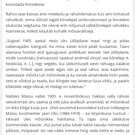
koondada linnadesse.
Rahva seas kasvas ärev meeleolu ja rahulolematus; kus seni töötatud
rahulikult, sinna sõitsid sageli kõnelejad ümbruskonnast ja linnadest
olukorda selgitama. Nii olevat eriti mõjunud väliskõnelejad rahulikku
Haimresse, millest kirjutab kohalik mõisa­valitseja.
„Sügisel 1905. aastal reisis üks üliõpilane maal ringi ja pidas
vallamajades loenguid. Ka mina käiski kord pealt kuulamas, Taani
alamana hoidsin end igasugusest poliitikast eemale. See üliõpilane,
mulle tundmatu [rahvasuust saadud andmeil olnud see kõneleja A.
Keskküla, A. L.], tegi selgeks, kui ülekohtuselt eesti rahvaga käiakse
ümber. Tollest ajast peale algas siin ja seal rahva seas käärimine.
Iseenesest mõista tuli mõisnikele ja ka nende ametnikele hirm peale,
sest ei võidud ju teada, kui kõrgele see lai­netus lüüa võiks, ja paistis
kõikidele selge olevat, et midagi on tulemas.”
Näiteks Mässu vallas 1905. a. novembrikuus hakkas valla rahvas
seisukorrast aru saama ja oldi juba avalikult arvamisel, et mõisnikud
on ikka kõige kurja juur. Ühel suuremal koosolekul kutsus tolleaegne
Mässu koolmeister Jaan Oks (1884-1918) – ka kirjanikuna tuntud –
rahvast üles mõisnikke hävitama. Ta ra­jas oma üleskutse
kümnendale käsule: „Kui Jumal juba lubab kätte tasuda mitmendast
põlvest, mispärast siis see väike inimese hing seda mitte ei teeks, ja