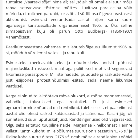
tuntakse „Vaaraski sõja” nime all; sel „sõjal” oli omal ajal suur mõju
rahva iseteadvuse tõstmise mõttes. Hu­vitava paralleelina võib
märkida, et mitmed parunid, kes võtsid südilt osa õigeusu-vastasest
aktsioonist, esinevad veerandsada aas­tat hiljem sama suure
agarusega karistussalkade organiseerimisel 1905. a. Üks selline
silmapaistvam kuju oli parun Otto Budbergs) (1850-1907)
Vanamõisast.
Paarikümneaastane vahemaa, mis lahutab õigeusu liikumist 1905. a-
st, möödub võrdlemisi vaikselt ja rahulikult.
Esimesteks meeleavaldusteks ja nõudmisteks andsid põhjust
majanduslikud raskused, maal aga poliitilised motiivid segunevad
liikumisse pärastpoole. Milliste hädade, puuduste ja raskuste vastu
just esijoones protestinõudmisi esitati, seda näeme liikumise
vaatlusel.
Kerge ei olnud tollal töötava rahva olukord, ei mõisa moo­nameestel,
vabadikel, talusulased ega rentnikel. Et just esimesed
agraarreformide nõudjad olid rentnikud, tuleb sellest, et paar vii­mast
aastat olid olnud rasked ikaldusaastad ja Läänemaal Kasari jõgi oli
sünnitanud suuri uputuskahjusid. Renditingimused olid väga rasked.
Olgu seks esitatud tüüpiline näide Märjamaa ki­helkonnast Haimre
vallast. Kantnikukoht, mille põllumaa suurus on 1 tessatiin 1376 s.
ja
2
üldine koha suurus 6 tess. 2176 s.
, peab mõisale rendilepingu põhjal
2