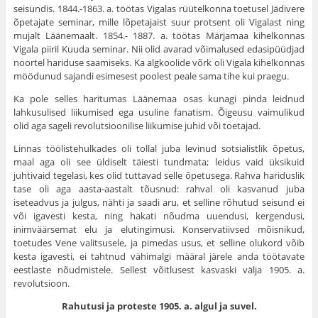
seisundis. 1844.-1863. a. töötas Vi­galas rüütelkonna toetusel Jädivere
õpetajate seminar, mille lõpetajaist suur protsent oli Vigalast ning
mujalt Läänemaalt. 1854.- 1887. a. töötas Märjamaa kihelkonnas
Vigala piiril Kuuda semi­nar. Nii olid avarad võimalused edasipüüdjad
noortel hariduse saamiseks. Ka algkoolide võrk oli Vigala kihelkonnas
möödunud sajandi esimesest poolest peale sama tihe kui praegu.
Ka pole selles haritumas Läänemaa osas kunagi pinda leid­nud
lahkusulised liikumised ega usuline fanatism. Õigeusu vai­mulikud
olid aga sageli revolutsioonilise liikumise juhid või toetajad.
Linnas töölistehulkades oli tollal juba levinud sotsialistlik õpetus,
maal aga oli see üldiselt täiesti tundmata; leidus vaid üksi­kuid
juhtivaid tegelasi, kes olid tuttavad selle õpetusega. Rahva hariduslik
tase oli aga aasta-aastalt tõusnud: rahval oli kasvanud juba
iseteadvus ja julgus, nähti ja saadi aru, et selline rõhutud seisund ei
või igavesti kesta, ning hakati nõudma uuendusi, ker­gendusi,
inimväärsemat elu ja elutingimusi. Konservatiivsed mõis­nikud,
toetudes Vene valitsusele, ja pimedas usus, et selline olu­kord võib
kesta igavesti, ei tahtnud vähimalgi määral järele anda töötavate
eestlaste nõudmistele. Sellest võitlusest kasvaski välja 1905. a.
revolutsioon.
Rahutusi
ja proteste 1905. a. algul ja suvel.