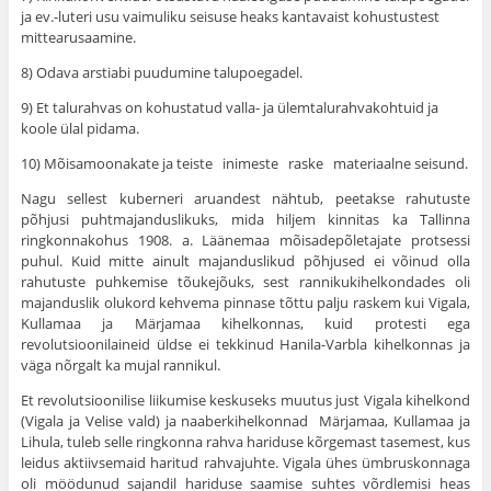
ja ev.-luteri usu vaimuliku seisuse heaks kantavaist kohustustest
mittearusaamine.
8) Odava arstiabi puudumine talupoegadel.
9) Et talurahvas on kohustatud valla- ja ülemtalurahvakohtuid ja
koole ülal pidama.
10) Mõisamoonakate ja teiste inimeste raske materiaalne seisund.
Nagu sellest kuberneri aruandest nähtub, peetakse rahutuste
põhjusi puhtmajanduslikuks, mida hiljem kinnitas ka Tallinna
ringkonnakohus 1908. a. Läänemaa mõisadepõletajate protsessi
puhul. Kuid mitte ainult majanduslikud põhjused ei võinud olla
rahutuste puhkemise tõukejõuks, sest rannikukihelkondades oli
majanduslik olukord kehvema pinnase tõttu palju raskem kui Vi­gala,
Kullamaa ja Märjamaa kihelkonnas, kuid protesti ega
revolutsioonilaineid üldse ei tekkinud Hanila-Varbla kihelkonnas ja
väga nõrgalt ka mujal rannikul.
Et revolutsioonilise liikumise keskuseks muutus just Vigala kihelkond
(Vigala ja Velise vald) ja naaberkihelkonnad Märja­maa, Kullamaa ja
Lihula, tuleb selle ringkonna rahva hariduse kõr­gemast tasemest, kus
leidus aktiivsemaid haritud rahvajuhte. Vi­gala ühes ümbruskonnaga
oli möödunud sajandil hariduse saa­mise suhtes võrdlemisi heas