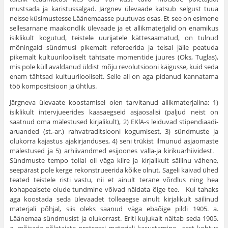
mustsada ja karistussalgad. Järgnev ülevaade katsub selgust tuua
neisse küsimustesse Läänemaasse puutuvas osas. Et see on esimene
sellesarnane maakondlik ülevaade ja et allikmaterjalid on enamikus
isiklikult kogutud, teistele uurijatele kättesaamatud, on tulnud
mõningaid sündmusi pikemalt refereerida ja teisal jälle peatuda
pikemalt kultuurilooliselt tähtsate momentide juures (Oks, Tuglas),
mis pole küll avaldanud üldist mõju revolutsiooni käigusse, kuid seda
enam tähtsad kultuurilooliselt. Selle all on aga pidanud kannatama
töö kompositsioon ja ühtlus.
Järgneva ülevaate koostamisel olen tarvitanud allikmaterja­lina: 1)
isiklikult intervjueerides kaasaegseid asjaosalisi (paljud neist on
saatnud oma mälestused kirjalikult), 2) EKlA-s leiduvad stipendiaadi-
aruanded (st.-ar.) rahvatraditsiooni kogumisest, 3) sündmuste ja
olukorra kajastus ajakirjanduses, 4) seni trükist il­munud asjaomaste
mälestused ja 5) arhiivandmed esijoones valla-ja kirikuarhiividest.
Sündmuste tempo tollal oli väga kiire ja kir­jalikult säilinu vähene,
seepärast pole kerge rekonstrueerida kõike olnut. Sageli käivad ühed
teated teistele risti vastu, nii et ainult terane võrdlus ning hea
kohapealsete olude tundmine võivad näi­data õige tee. Kui tahaks
aga koostada seda ülevaadet tolleaegse ainult kirjalikult säilinud
materjali põhjal, siis oleks saanud väga ebaõige pildi 1905. a.
Läänemaa sündmusist ja olukorrast. Eriti kujukalt näitab seda 1905.