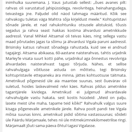
inimhulka suuremana. J. Vaus jutustab sellest: „õues avanes pilt:
rahvas oli varustatud jahipüssidega, revolvritega, heinahangudega,
teivastega jne. Paljudel olid näod tahmaga määritud. Kõik see
rahvakogu tuletas väga Mahtra sõja kirjeldust meele.” Kohtupristavi
sõnade järele, et nad rahukohtuniku otsusele alistuksid, tõusis
segadus ja rahva seast hakkas kostma ähvardusi ametnikkude
aadressil. Vanal Mihkel Aitsamal oli teivas käes, ning sel­lega vastu
maad põrutades jagas ta sõimu ja ähvardusi Vigala paruni aadressil.
Brisinsky katsus rahvast sõnadega rahustada, kuid see ei and­nud
tagajärgi. Aitsama abikaasa, 60-aastane naisterahvas, tahtis urjadnik
Marley’le visata suurt kotti pähe, urjadnikul aga õnnestus revolvriga
ähvardades naisterahvast tagasi tõrjuda. Nähes, et sellise
rahvahulgaga võitlusse astuda on mõttetu, tegi Brisinsky
kohtupristavile ettepaneku ära minna, jättes kohtuotsuse täitmata.
Ametnikud põgenesid üle aia maantee suunas, sest õuevärav oli
suletud, hoides laskevalmeid relvi käes. Rahvas pildus ametnikke
tagantjärele kividega. Ametnikud ei julgenud ähvardavale
rahvahulgale vastu hakata, sest kostis hüüdeid: „Meid on palju,
lasete meist ühe maha, tapame teid kõiki!” Rahvahulk valgus suure
kisaga põgenevaile ametnikele järele. Rahva poolt pandi tee Vigala
mõisa suunas kinni, ametnikud pidid sõitma vastassuunas; sõideti
üle Päärdu Märjamaale, tehes nii üle mitmekümnekilomeetrilise ringi.
Märjamaalt jõuti sama päeva õhtul tagasi Vigalasse.