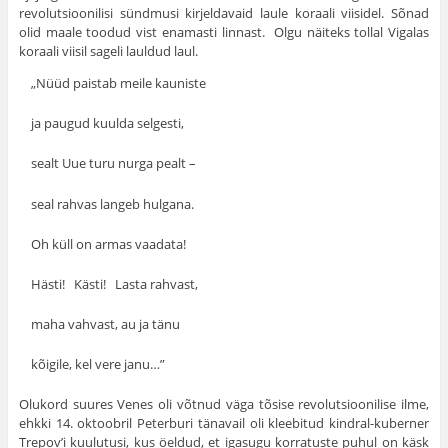
revolutsioonilisi sündmusi kirjeldavaid laule koraali viisidel. Sõnad
olid maale toodud vist enamasti linnast. Olgu näiteks tollal Vigalas
koraali viisil sageli lauldud laul.
„Nüüd paistab meile kauniste
ja paugud kuulda selgesti,
sealt Uue turu nurga pealt –
seal rahvas langeb hulgana.
Oh küll on armas vaadata!
Hästi! Kästi! Lasta rahvast,
maha vahvast, au ja tänu
kõigile, kel vere janu…”
Olukord suures Venes oli võtnud väga tõsise revolutsioonilise ilme,
ehkki 14. oktoobril Peterburi tänavail oli kleebitud kindral-kuberner
Trepov’i kuulutusi, kus öeldud, et igasugu korratuste puhul on käsk