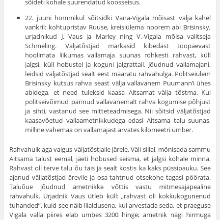
sõideti kohale suurendatud koosseisus.
22. juuni hommikul sõitsidki Vana-Vigala mõisast välja kahel
vank­ril: kohtupristav Ruuse, kreisiülema noorem abi Brisinsky,
urjadnikud J. Vaus ja Marley ning V.-Vigala mõisa valitseja
Schmeling. Väljatõstjad märkasid kibedast tööpäevast
hoolimata liikumas vallamaja suunas roh­kesti rahvast, küll
jalgsi, küll hobustel ja koguni jalgrattail. Jõudnud vallamajani,
leidsid väljatõstjad sealt eest määratu rahvahulga. Politsei­ülem
Brisinsky kutsus rahva seast välja vallavanem Puumann’i ühes
abi­dega, et need tuleksid kaasa Aitsamat välja tõstma. Kui
politseivõimud pärinud vallavanemalt rahva kogumise põhjust
ja sihti, vastanud see mitteteadmisega. Nii sõitsid väljatõstjad
kaasavõetud vallaametnikkudega edasi Aitsama talu suunas,
milline vahemaa on vallamajast arvates kilo­meetri ümber.
Rahvahulk aga valgus väljatõstjaile järele. Väli sillal, mõnisada sammu
Aitsama talust eemal, jäeti hobused seisma, et jalgsi kohale minna.
Rahvast oli terve talu õu täis ja sealt kostis ka kaks püssipauku. See
ajanud väljatõstjad ärevile ja osa tahtnud otsekohe tagasi pöörata.
Talu­õue jõudnud ametnikke võttis vastu mitmesajapealine
rahvahulk. Urjadnik Vaus ütleb küll: „rahvast oli kokkukogunenud
tuhanded”, kuid see näib liialdusena, kui arvestada seda, et praeguse
Vigala valla piires elab umbes 3200 hinge; ametnik nägi hirmuga