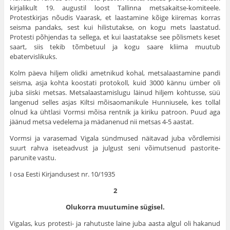
kirjalikult 19. augustil loost Tallinna metsakaitse-komiteele.
Protestkirjas nõudis Vaarask, et laastamine kõige kiiremas korras
seisma pandaks, sest kui hilistutakse, on kogu mets laastatud.
Protesti põhjendas ta sel­lega, et kui laastatakse see põlismets keset
saart, siis tekib tõmbetuul ja kogu saare kliima muutub
ebatervislikuks.
Kolm päeva hiljem olidki ametnikud kohal, metsalaastamine pandi
seisma, asja kohta koostati protokoll, kuid 3000 kännu ümber oli
juba siiski metsas. Metsalaastamislugu läinud hiljem kohtusse, süü
langenud selles asjas Kiltsi mõisaomanikule Hunniusele, kes tollal
olnud ka ühtlasi Vormsi mõisa rentnik ja kiriku patroon. Puud aga
jäänud metsa vede­lema ja mädanenud nii metsas 4-5 aastat.
Vormsi ja varasemad Vigala sündmused näitavad juba võrd­lemisi
suurt rahva iseteadvust ja julgust seni võimutsenud pastorite-
parunite vastu.
I osa Eesti Kirjandusest nr. 10/1935
2
Olukorra
muutumine sügisel.
Vigalas, kus protesti- ja rahutuste laine juba aasta algul oli hakanud