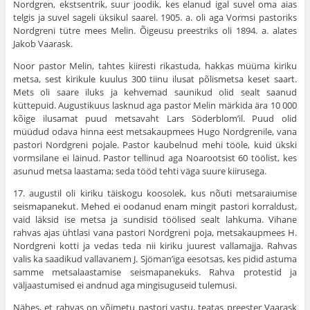
Nordgren, ekstsentrik, suur joodik, kes elanud igal suvel oma aias
telgis ja suvel sageli üksi­kul saarel. 1905. a. oli aga Vormsi pastoriks
Nordgreni tütre mees Melin. Õigeusu preestriks oli 1894. a. alates
Jakob Vaarask.
Noor pastor Melin, tahtes kiiresti rikastuda, hakkas müüma kiriku
metsa, sest kirikule kuulus 300 tiinu ilusat põlismetsa keset saart.
Mets oli saare iluks ja kehvemad saunikud olid sealt saanud
küttepuid. Au­gustikuus lasknud aga pastor Melin märkida ära 10 000
kõige ilusamat puud metsavaht Lars Söderblom’il. Puud olid
müüdud odava hinna eest metsakaupmees Hugo Nordgrenile, vana
pastori Nordgreni pojale. Pastor kaubelnud mehi tööle, kuid ükski
vormsilane ei läinud. Pastor tellinud aga Noarootsist 60 töölist, kes
asunud metsa laastama; seda tööd tehti väga suure kiirusega.
17. augustil oli kiriku täiskogu koosolek, kus nõuti metsaraiumise
seismapanekut. Mehed ei oodanud enam mingit pastori korraldust,
vaid läksid ise metsa ja sundisid töölised sealt lahkuma. Vihane
rahvas ajas ühtlasi vana pastori Nordgreni poja, metsakaupmees H.
Nordgreni kotti ja vedas teda nii kiriku juurest vallamajja. Rahvas
valis ka saadikud vallavanem J. Sjöman’iga eesotsas, kes pidid astuma
samme metsalaastamise seismapanekuks. Rahva protestid ja
väljaastumised ei andnud aga mingisuguseid tulemusi.
Nähes, et rahvas on võimetu pastori vastu, teatas preester Vaarask