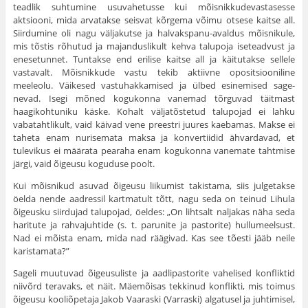
teadlik suhtumine usuvahetusse kui mõisnikkudevastasesse
aktsiooni, mida ar­vatakse seisvat kõrgema võimu otsese kaitse all.
Siirdumine oli nagu väljakutse ja halvakspanu-avaldus mõisnikule,
mis tõstis rõhutud ja majandus­likult kehva talupoja iseteadvust ja
enesetunnet. Tuntakse end erilise kaitse all ja käitutakse sellele
vastavalt. Mõisnikkude vastu tekib aktiivne opo­sitsiooniline
meeleolu. Väikesed vastuhakkamised ja ülbed esinemised sage­
nevad. Isegi mõned kogukonna vanemad tõrguvad täitmast
haagikohtuniku käske. Kohalt väljatõstetud talupojad ei lahku
vabatahtlikult, vaid käivad vene preestri juures kaebamas. Makse ei
taheta enam nurisemata maksa ja konvertiidid ähvardavad, et
tulevikus ei määrata pearaha enam kogukonna vanemate tahtmise
järgi, vaid õigeusu koguduse poolt.
Kui mõisnikud asuvad õigeusu liikumist takistama, siis julge­takse
öelda nende aadressil kartmatult tõtt, nagu seda on teinud Lihula
õigeusku siirdujad talupojad, öeldes: „On lihtsalt nal­jakas näha seda
haritute ja rahvajuhtide (s. t. parunite ja pasto­rite) hullumeelsust.
Nad ei mõista enam, mida nad räägivad. Kas see tõesti jääb neile
karistamata?”
Sageli muutuvad õigeusuliste ja aadlipastorite vahelised konfliktid
niivõrd teravaks, et näit. Mäemõisas tekkinud konflikti, mis toimus
õigeusu kooliõpetaja Jakob Vaaraski (Varraski) alga­tusel ja juhtimisel,