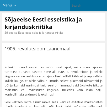
Menu
Sõjaeelse Eesti esseistika ja
kirjanduskriitika
Sõjaeelse Eesti esseistika ja kirjanduskriitika
1905. revolutsioon Läänemaal.
Kolmkümmend aastat on möödunud ajast, mida meie ajaloos
tuntakse punaste aastate nime all. 1905. a. revolutsioon ja sel­lele
järgnev verine reaktsioon on ajalooliselt küllalt tähtsad ja aeg selleks
küllalt kauge, et oleks võinud ilmuda sellest pikemaid üle­vaateid ja
põhjalikumaid uurimusi, kuid seni on ilmunud vaid ük­sikute isikute
mälestusi või mälestuste kogusid, milledes võib leida palju
kontrollimata andmeid ja eksimusi.
Seni valitseb mitte ainult rahva seas, vaid ka esitatud mäles-tustes
täielik teadmatus, kes olid või kust tulid mõisade põletajad,