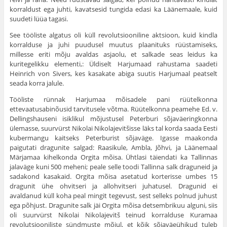
korraldust ega juhti, kavatsesid tungida edasi ka Läänemaale, kuid
suudeti lüüa tagasi.
See tööliste algatus oli küll revolutsiooniline aktsioon, kuid kindla
korralduse ja juhi puudusel muutus plaanituks rüüstami­seks,
millesse eriti mõju avaldas asjaolu, et salkade seas leidus ka
kuritegelikku elementi,: Üldiselt Harjumaad rahustama saadeti
Heinrich von Sivers, kes kasakate abiga suutis Harjumaal peatselt
seada korra jalule.
Tööliste rünnak Harjumaa mõisadele pani rüütelkonna
ettevaatusabinõusid tarvitusele võtma. Rüütelkonna peamehe Ed. v.
Dellingshauseni isiklikul mõjustusel Peterburi sõjaväeringkonna
ülemasse, suurvürst Nikolai Nikolajevitšisse läks tal korda saada Eesti
kubermangu kaitseks Peterburist sõjaväge. Igasse maakonda
paigutati dragunite salgad: Raasikule, Ambla, Jõhvi, ja Lääne­maal
Märjamaa kihelkonda Orgita mõisa. Ühtlasi täiendati ka Tallinnas
jalaväge kuni 500 meheni; peale selle toodi Tallinna salk draguneid ja
sadakond kasakaid. Orgita mõisa asetatud korterisse umbes 15
dragunit ühe ohvitseri ja allohvitseri juhatusel. Dragunid ei
avaldanud küll koha peal mingit tegevust, sest selleks polnud juhust
ega põhjust. Dragunite salk jäi Orgita mõisa det­sembrikuu alguni, siis
oli suurvürst Nikolai Nikolajevitš teinud korralduse Kuramaa
revolutsiooniliste sündmuste mõjul, et kõik sõjaväeühikud tuleb