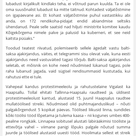
lubadust kirjalikult kindlaks teha, ei võtnud parun kuulda. Ta ei ole
oma suusõnalist lubadust ka mitte täitnud. Koh­tadest väljatõstmine
on igapäevane asi. Et kohast väljatõstmise puhul vastastikku abi
anda, on 172 rendikoha-pidajat endid abiandmise seltsiks
ühendanud. Peale selle saatsid nad hiljuti ministrite komitee kaudu
Kõi­gekõrgema nimele palve ja palusid ka kuberneri, et see neid
kaitsta püüaks.”
Toodud teatest riivatud, polemiseerib sellele ägedalt vastu balti-
saksa ajakirjandus, väites, et telegrammi sisu olevat vale, kuna eesti
ajakirjandus need vastuväited tagasi tõrjub. Balti-saksa ajakirjandus
seletab, et mõisnik on kohe need nõud­mised lükanud tagasi, pole
raha lubanud jagada, vaid sügisel ren­disummasid kustutada, kui
rahutusi ette ei tule.
Vahepeal kandus protestimeeleolu ja rahutustelaine Vigalast ka
Haapsallu. Tollal ehitati Tallinna-Haapsalu raudteed ja, ül­disest
protestimeeleolust kantud, alustasid 15. juunil Haapsalus raudtee
mullatöölised streiki. Nõudmised olid puhtmajandus­likud – nõuti
palgakõrgendust 5 kopikat päevas. Töölised lii­kusid linna, sundides
kõiki töölisi tööd lõpetama ja tulema kaasa – nii kogunes umbes 400-
pealine rongkäik. Linnapea sobitusel alustati läbirääkimisi tööliste ja
ettevõtja vahel – viimane panigi lõpuks palgale nõutud summa
juurde ja töölised alustasid uuesti tööd. Hoolimata sellest et streik