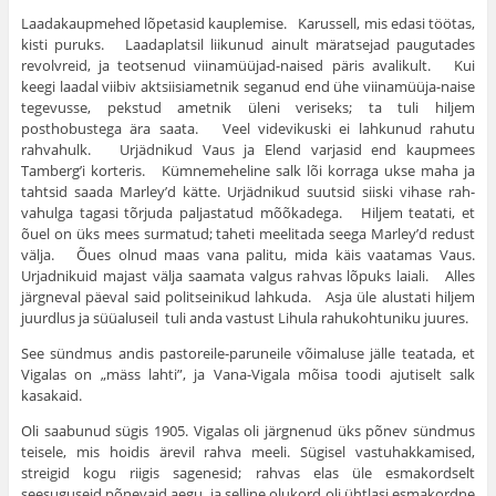
Laadakaupmehed lõpetasid kauplemise. Karussell, mis edasi töötas,
kisti puruks. Laadaplatsil liikunud ainult märatsejad paugutades
revolv­reid, ja teotsenud viinamüüjad-naised päris avalikult. Kui
keegi laadal viibiv aktsiisiametnik seganud end ühe viinamüüja-naise
tegevusse, pekstud ametnik üleni veriseks; ta tuli hiljem
posthobustega ära saata. Veel videvikuski ei lahkunud rahutu
rahvahulk. Urjädnikud Vaus ja Elend varjasid end kaupmees
Tamberg’i korteris. Kümnemeheline salk lõi korraga ukse maha ja
tahtsid saada Marley’d kätte. Urjädnikud suutsid siiski vihase rah­
vahulga tagasi tõrjuda paljastatud mõõkadega. Hiljem teatati, et
õuel on üks mees surmatud; taheti meelitada seega Marley’d redust
välja. Õues olnud maas vana palitu, mida käis vaatamas Vaus.
Urjadnikuid majast välja saamata valgus rahvas lõpuks laiali. Alles
järgneval päeval said politsei­nikud lahkuda. Asja üle alustati hiljem
juurdlus ja süüaluseil tuli anda vastust Lihula rahukohtuniku juures.
See sündmus andis pastoreile-paruneile võimaluse jälle tea­tada, et
Vigalas on „mäss lahti”, ja Vana-Vigala mõisa toodi aju­tiselt salk
kasakaid.
Oli saabunud sügis 1905. Vigalas oli järgnenud üks põnev sündmus
teisele, mis hoidis ärevil rahva meeli. Sügisel vastuhakkamised,
streigid kogu riigis sagenesid; rahvas elas üle esmakord­selt
seesuguseid põnevaid aegu, ja selline olukord oli ühtlasi esma­kordne