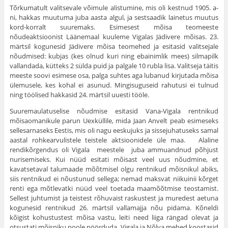
Tõrkumatult valitsevale võimule alistumine, mis oli kestnud 1905. a-
ni, hakkas muutuma juba aasta algul, ja sestsaadik lainetus muutus
kord-korralt suuremaks. Esimesest mõisa teomeeste
nõudeaktsioonist Läänemaal kuuleme Vigalas Jädivere mõisas. 23.
märtsil kogunesid Jädivere mõisa teomehed ja esitasid valitsejale
nõudmised: kubjas (kes olnud kuri ning ebainimlik mees) sil­mapilk
vallandada, kütteks 2 sülda puid ja palgale 10 rubla lisa. Valitseja täitis
meeste soovi esimese osa, palga suhtes aga luba­nud kirjutada mõisa
ülemusele, kes kohal ei asunud. Mingisu­guseid rahutusi ei tulnud
ning töölised hakkasid 24. märtsil uuesti tööle.
Suuremaulatuselise nõudmise esitasid Vana-Vigala rentni­kud
mõisaomanikule parun Uexküllile, mida Jaan Anvelt peab esi­meseks
sellesarnaseks Eestis, mis oli nagu eeskujuks ja sisse­juhatuseks samal
aastal rohkearvulistele teistele aktsioonidele üle maa. Alaline
rendikõrgendus oli Vigala meestele juba ammuandnud põhjust
nurisemiseks. Kui nüüd esitati mõisast veel uus nõudmine, et
kavatsetaval talumaade mõõtmisel olgu rentnikud mõisnikul abiks,
siis rentnikud ei nõustunud sellega; nemad maksvat niikuinii kõrget
renti ega mõtlevatki nüüd veel toetada maa­mõõtmise teostamist.
Sellest juhtumist ja teistest rõhuvaist ras­kustest ja muredest aetuna
kogunesid rentnikud 26. märtsil valla­majja nõu pidama. Kõneldi
kõigist kohustustest mõisa vastu, leiti need liiga rängad olevat ja
otsustati mõisniku poole pöörduda. Vigala ja Nõlva mehed koostasid