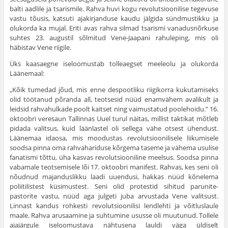
balti aadlile ja tsarismile. Rahva huvi kogu revolutsiooni­lise tegevuse
vastu tõusis, katsuti ajakirjanduse kaudu jälgida sündmustikku ja
olukorda ka mujal. Eriti avas rahva silmad tsa­rismi vanadusnõrkuse
suhtes 23. augustil sõlmitud Vene-Jaapani rahuleping, mis oli
häbistav Vene riigile.
Üks kaasaegne iseloomustab tolleaegset meeleolu ja olu­korda
Läänemaal:
„Kõik tumedad jõud, mis enne despootliku riigikorra kukutamiseks
olid töötanud põranda all, teotsesid nüüd enamvähem avalikult ja
leidsid rahvahulkade poolt kaitset ning vaimustatud poolehoidu.” 16.
oktoobri veresaun Tallinnas Uuel turul näitas, millist taktikat mõtleb
pidada valitsus, kuid läänlastel oli sellega vähe otsest ühendust.
Läänemaa idaosa, mis moodustas revolutsioonilisele liikumisele
soodsa pinna oma rahvahariduse kõrgema taseme ja vähema usulise
fanatismi tõttu, üha kasvas revolutsiooniline meelsus. Soodsa pinna
vabamale teotsemisele lõi 17. oktoobri manifest. Rahvas, kes seni oli
nõudnud majanduslikku laadi uuendusi, hak­kas nüüd kõnelema
poliitilistest küsimustest. Seni olid protestid sihitud parunite-
pastorite vastu, nüüd aga julgeti juba arvustada Vene valitsust.
Linnast kandus rohkesti revolutsioonilisi lendlehti ja võitluslaule
maale. Rahva arusaamine ja suhtumine ususse oli muutunud. Tollele
ajajärgule iseloomustava nähtusena lauldi väga üldiselt