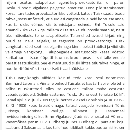
hiljem osutus salapolitsei agendiks-provokaatoriks, oli parun
Uexküll’i poolt Vigalasse palgatud ametisse. Oma pildistamisameti
kõrval tarvitades provokaatorlikke võtteid, kat­sus Tuisk saada teada
rahva „mässumõtteid”, et süüdlasi van­gistada ja neid kohtusse anda,
kus ta oleks võinud siis tunnista­jana esineda. Ent Tuisule said
äraandlikuks kaks kirja, mille ta oli teiste kaudu postile saatnud, neist
üks mõisnikule, teine sa­lapolitseile. Talumehed avasid kirjad, ning
nüüd sai neile selgeks, et tegemist on provokaatoriga. Tuisk
vangistati, käed seoti sedelgarihmaga kinni, peksti tublisti ja viidi siis
vallamaja vangikongi. Talupoegadele ässitustööks kaasa võetud
karikatuur – tsaar ööpotil istumas kroon peas – sai talle endale
pärast saa­tuslikuks. See ei mahtunud siiski lihtsa talurahva hinge, et
nuuskuritööd võis teha selliselt tsaari häbistades.
Tuisu vangikongis viibides käinud teda kord seal noomimas
Bernhard Laipman. Viimane öelnud Tuisule, et kas tal häbi ei ole teha
sellist nuuskuritööd, olles ise eestlane, tallata maha eest­laste
vabaduspüüdeid. Sellele vastanud Tuisk: „Raha eest te­hakse kõik!”.
Samal ajal, s. o. juulikuus tegi kuberner Aleksei Lopuhhin (4. III 1905 –
8. XI 1905) koos kreisiülemaga, talurahvaasjade komissari Tõnis
Jürisega, komissar Paul’iga Tallinnast jt. Lääne­maal
revideerimisringkäiku. Enne Vigalasse jõudmist einestatud Võhma-
Vanamõisas parun O. v. Budbergi juures. Budberg oli parajasti koju
saabunud Saksamaalt, kus tal olnud isiklikult kok­kupuutumisi keiser