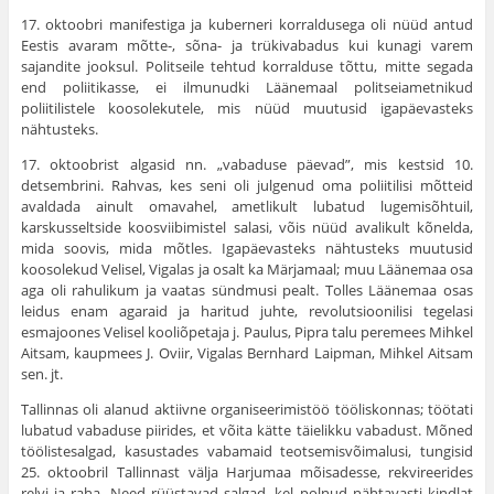
17. oktoobri manifestiga ja kuberneri korraldusega oli nüüd antud
Eestis avaram mõtte-, sõna- ja trükivabadus kui kunagi varem
sajandite jooksul. Politseile tehtud korralduse tõttu, mitte segada
end poliitikasse, ei ilmunudki Läänemaal politseiametnikud
poliitilistele koosolekutele, mis nüüd muutusid igapäevasteks
nähtusteks.
17. oktoobrist algasid nn. „vabaduse päevad”, mis kestsid 10.
detsembrini. Rahvas, kes seni oli julgenud oma poliitilisi mõt­teid
avaldada ainult omavahel, ametlikult lubatud lugemisõhtuil,
karskusseltside koosviibimistel salasi, võis nüüd avalikult kõnelda,
mida soovis, mida mõtles. Igapäevasteks nähtusteks muutusid
koosolekud Velisel, Vigalas ja osalt ka Märjamaal; muu Läänemaa osa
aga oli rahulikum ja vaatas sündmusi pealt. Tolles Läänemaa osas
leidus enam agaraid ja haritud juhte, revolutsioonilisi tege­lasi
esmajoones Velisel kooliõpetaja j. Paulus, Pipra talu pere­mees Mihkel
Aitsam, kaupmees J. Oviir, Vigalas Bernhard Laipman, Mihkel Aitsam
sen. jt.
Tallinnas oli alanud aktiivne organiseerimistöö tööliskonnas; töötati
lubatud vabaduse piirides, et võita kätte täielikku vabadust. Mõned
töölistesalgad, kasustades vabamaid teotsemisvõimalusi, tungisid
25. oktoobril Tallinnast välja Harjumaa mõisadesse, rekvireerides
relvi ja raha. Need rüüstavad salgad, kel polnud nähtavasti kindlat