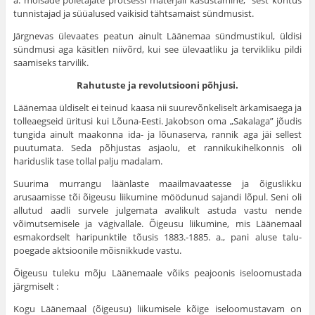
a. mõisade põletajate protsessi mater­jali kasustamine, sest kohtus
tunnistajad ja süüalused vaikisid tähtsamaist sündmusist.
Järgnevas ülevaates peatun ainult Läänemaa sündmustikul, üldisi
sündmusi aga käsitlen niivõrd, kui see ülevaatliku ja tervik­liku pildi
saamiseks tarvilik.
Rahutuste
ja revolutsiooni põhjusi.
Läänemaa üldiselt ei teinud kaasa nii suurevõnkeliselt ärka­misaega ja
tolleaegseid üritusi kui Lõuna-Eesti. Jakobson oma „Sakalaga” jõudis
tungida ainult maakonna ida- ja lõunaserva, rannik aga jäi sellest
puutumata. Seda põhjustas asjaolu, et rannikukihelkonnis oli
hariduslik tase tollal palju madalam.
Suurima murrangu läänlaste maailmavaatesse ja õiguslikku
arusaamisse tõi õigeusu liikumine möödunud sajandi lõpul. Seni oli
allutud aadli survele julgemata avalikult astuda vastu nende
võimutsemisele ja vägivallale. Õigeusu liikumine, mis Läänemaal
esmakordselt haripunktile tõusis 1883.-1885. a., pani aluse talu­
poegade aktsioonile mõisnikkude vastu.
Õigeusu tuleku mõju Läänemaale võiks peajoonis iseloomustada
järg­miselt :
Kogu Läänemaal (õigeusu) liikumisele kõige iseloomustavam on