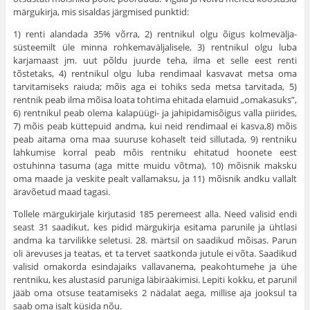
märgukirja, mis sisaldas järg­mised punktid:
1) renti alandada 35% võrra, 2) rentnikul olgu õigus kolmevälja-
süsteemilt üle minna rohkemaväljalisele, 3) rentnikul olgu luba
karjamaast jm. uut põldu juurde teha, ilma et selle eest renti
tõstetaks, 4) rentnikul olgu luba rendimaal kasvavat metsa oma
tarvitamiseks raiuda; mõis aga ei tohiks seda metsa tarvitada, 5)
rentnik peab ilma mõisa loata tohtima ehitada elamuid „omakasuks”,
6) rentnikul peab olema kalapüügi- ja jahipidamisõigus valla piirides,
7) mõis peab küttepuid andma, kui neid rendimaal ei kasva,8) mõis
peab aitama oma maa suuruse kohaselt teid sillutada, 9) rentniku
lahkumise korral peab mõis rentniku ehitatud hoo­nete eest
ostuhinna tasuma (aga mitte muidu võtma), 10) mõisnik maksku
oma maade ja veskite pealt vallamaksu, ja 11) mõisnik andku vallalt
äravõetud maad tagasi.
Tollele märgukirjale kirjutasid 185 peremeest alla. Need valisid endi
seast 31 saadikut, kes pidid märgukirja esitama pa­runile ja ühtlasi
andma ka tarvilikke seletusi. 28. märtsil on saa­dikud mõisas. Parun
oli ärevuses ja teatas, et ta tervet saatkonda jutule ei võta. Saadikud
valisid omakorda esindajaiks vallava­nema, peakohtumehe ja ühe
rentniku, kes alustasid paruniga lä­birääkimisi. Lepiti kokku, et parunil
jääb oma otsuse teatami­seks 2 nädalat aega, millise aja jooksul ta
saab oma isalt küsida nõu.