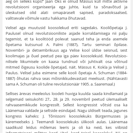
aeg on selleks küps!” Jaan Oks ei olnud Mässus küll mitte aktiivne
revolutsiooni organiseerija ega juhte, kuid ta sõnavõtud ja
üleskutsed olid alati omapäraselt sapised, paradoksaalsed,
valitsevale võimule vastu hakkama õhutavad.
Velisel aga muutusid koosolekud eriti sagedaks. Kooliõpetaja J.
Paulusel olnud revolutsiooniliste asjade korraldamisega nii palju
tegemist, et ta koolitööd polevat saanud teha ja enda ase­mele
õpetama kutsunud A. Palmi (1887), Tartu seminari õpilase.
Novembri- ja detsembrikuus aga Velise kool üldse seisnud, sest
koolimajas ja õuel peetud pea iga päev koosolekuid. Revolutsioo­
nilisele liikumisele on kaasa tundnud või juhtivalt osa võtnud
mitmed õigeusu koolide õpetajad, näit. Mässus K. Kokla ja Velisel J.
Paulus. Velisel juba esimene selle kooli õpetaja A. Schuman (1884-
1887) õhutas rahva seas mõisnikkudevastast meelsust. (Nähtavasti
sama A. Schuman oli tuline revolutsionäär 1905. a. Saaremaal.)
Sellises ärevas meeleolus loodeti huviga kuulda saada kindla­maid ja
selgemaid seisukohti 27., 28. ja 29. novembril peetud üle­maaliselt
rahvaasemikkude kongressilt. Sellest kongressist võtsid osa ka
Läänemaa valdade ja seltside esindajad. Nagu üldiselt teada, jagunes
kongress kaheks: J. Tõnissoni koosolekuks Bürgermusses ja
käremeelseks J. Teemandi koosolekuks ülikooli aulas. Läänemaa
saadikuid leidus mõlemas leeris ja oli ka neid, kes viibisid