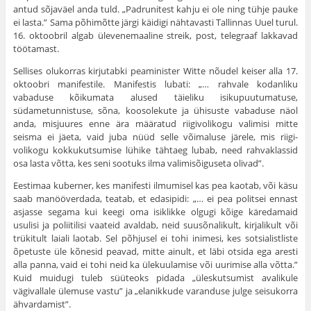
antud sõjaväel anda tuld. „Padrunitest kahju ei ole ning tühje pauke
ei lasta.” Sama põhimõtte järgi käidigi näh­tavasti Tallinnas Uuel turul.
16. oktoobril algab ülevenemaaline streik, post, telegraaf lakkavad
töötamast.
Sellises olukorras kirjutabki peaminister Witte nõudel keiser alla 17.
oktoobri manifestile. Manifestis lubati: „… rahvale kodanliku
vabaduse kõikumata alused täieliku isikupuutumatuse,
südametunnistuse, sõna, koosolekute ja ühisuste vabaduse näol
anda, misjuures enne ära määratud riigivolikogu valimisi mitte
seisma ei jäeta, vaid juba nüüd selle võimaluse järele, mis riigi­
volikogu kokkukutsumise lühike tähtaeg lubab, need rahvaklassid
osa lasta võtta, kes seni sootuks ilma valimisõiguseta olivad”.
Eestimaa kuberner, kes manifesti ilmumisel kas pea kaotab, või käsu
saab manööverdada, teatab, et edasipidi: „… ei pea politsei ennast
asjasse segama kui keegi oma isiklikke olgugi kõige käredamaid
usulisi ja poliitilisi vaateid avaldab, neid suusõnalikult, kirjalikult või
trükitult laiali laotab. Sel põhjusel ei tohi inimesi, kes sotsialistliste
õpetuste üle kõnesid peavad, mitte ainult, et läbi otsida ega aresti
alla panna, vaid ei tohi neid ka ülekuulamise või uurimise alla võtta.”
Kuid muidugi tuleb süüteoks pidada „üleskutsumist avalikule
vägivallale ülemuse vastu” ja „elanikkude varanduse julge seisukorra
ähvardamist”.