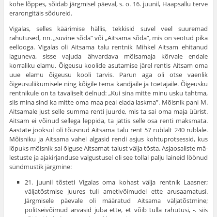
kohe lõppes, sõidab järgmisel päeval, s. o. 16. juunil, Haapsallu terve
erarongitäis sõdureid.
Vigalas, selles käärimise hällis, tekkisid suvel veel suuremad
rahutused, nn. „suvine sõda” või „Aitsama sõda”, mis on seotud pika
eellooga. Vigalas oli Aitsama talu rentnik Mihkel Aitsam ehitanud
laguneva, sisse vajuda ähvardava mõisamaja kõrvale en­dale
korraliku elamu. Õigeusu koolide asutamise järel rentis Aitsam oma
uue elamu õigeusu kooli tarvis. Parun aga oli otse vaenlik
õigeusuliikumisele ning kõigile tema kandjaile ja toetajaile. Õigeusku
rentnikule on ta tavaliselt öelnud: „Kui sina mitte minu usku tahtma,
siis mina sind ka mitte oma maa peal elada laskma”. Mõisnik pani M.
Aitsamale just selle summa renti juurde, mis ta sai oma maja üürist.
Aitsam ei võinud sellega leppida, ta jättis selle osa renti maksmata.
Aastate jooksul oli tõusnud Aitsama talu rent 57 rublalt 240 rublale.
Mõisniku ja Aitsama vahel algasid rendi asjus kohtuprotsessid, kus
lõpuks mõisnik sai õiguse Aitsamat talust välja tõsta. Asjaosaliste mä­
lestuste ja ajakirjanduse valgustusel oli see tollal palju laineid löönud
sündmustik järgmine:
21. juunil tõsteti Vigalas oma kohast välja rentnik Laasner;
väljatõstmise juures tuli ametivõimudel ette arusaamatusi.
Järgmisele päe­vale oli määratud Aitsama väljatõstmine;
politseivõimud arvasid juba ette, et võib tulla rahutusi, -. siis