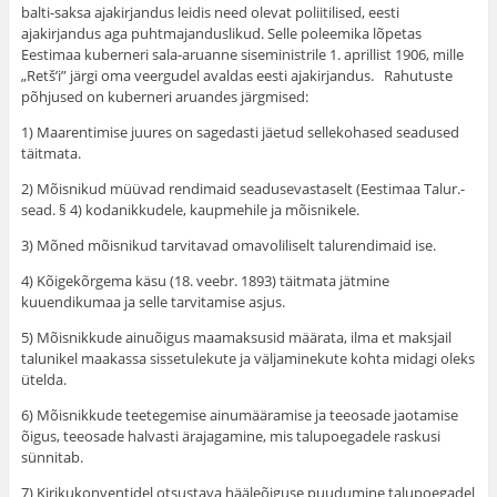
balti-saksa ajakirjandus leidis need olevat poliitili­sed, eesti
ajakirjandus aga puhtmajanduslikud. Selle poleemika lõ­petas
Eestimaa kuberneri sala-aruanne siseministrile 1. aprillist 1906, mille
„Retš’i” järgi oma veergudel avaldas eesti ajakirjan­dus. Rahutuste
põhjused on kuberneri aruandes järgmised:
1) Maarentimise juures on sagedasti jäetud sellekohased sea­dused
täitmata.
2) Mõisnikud müüvad rendimaid seadusevastaselt (Eestimaa Talur.-
sead. § 4) kodanikkudele, kaupmehile ja mõisnikele.
3) Mõned mõisnikud tarvitavad omavoliliselt talurendimaid ise.
4) Kõigekõrgema käsu (18. veebr. 1893) täitmata jätmine
kuuendikumaa ja selle tarvitamise asjus.
5) Mõisnikkude ainuõigus maamaksusid määrata, ilma et maksjail
talunikel maakassa sissetulekute ja väljaminekute kohta midagi oleks
ütelda.
6) Mõisnikkude teetegemise ainumääramise ja teeosade jao­tamise
õigus, teeosade halvasti ärajagamine, mis talupoegadele raskusi
sünnitab.
7) Kirikukonventidel otsustava hääleõiguse puudumine talupoegadel