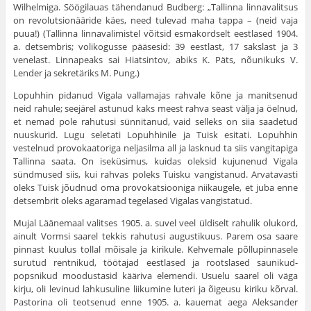
Wilhelmiga. Söögilauas tähendanud Bud­berg: „Tallinna linnavalitsus
on revolutsionääride käes, need tulevad maha tappa – (neid vaja
puua!) (Tallinna linnavalimistel võitsid esmakordselt eestlased 1904.
a. detsembris; volikogusse pääsesid: 39 eestlast, 17 sakslast ja 3
venelast. Linnapeaks sai Hiatsintov, abiks K. Päts, nõunikuks V.
Lender ja sekretäriks M. Pung.)
Lopuhhin pidanud Vigala vallamajas rahvale kõne ja manitsenud
neid rahule; seejärel astunud kaks meest rahva seast välja ja öelnud,
et nemad pole rahutusi sünnitanud, vaid selleks on siia saadetud
nuuskurid. Lugu seletati Lopuhhinile ja Tuisk esitati. Lopuhhin
vestelnud provokaatoriga neljasilma all ja lasknud ta siis vangitapiga
Tallinna saata. On iseküsimus, kuidas oleksid kujunenud Vigala
sündmused siis, kui rahvas poleks Tuisku van­gistanud. Arvatavasti
oleks Tuisk jõudnud oma provokatsioo­niga niikaugele, et juba enne
detsembrit oleks agaramad tegela­sed Vigalas vangistatud.
Mujal Läänemaal valitses 1905. a. suvel veel üldiselt rahulik olukord,
ainult Vormsi saarel tekkis rahutusi augustikuus. Parem osa saare
pinnast kuulus tollal mõisale ja kirikule. Keh­vemale põllupinnasele
surutud rentnikud, töötajad eestlased ja rootslased saunikud-
popsnikud moodustasid kääriva elemendi. Usuelu saarel oli väga
kirju, oli levinud lahkusuline liikumine luteri ja õigeusu kiriku kõrval.
Pastorina oli teotsenud enne 1905. a. kauemat aega Aleksander