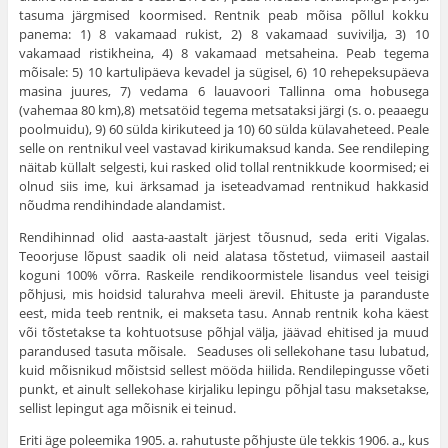
tasuma järgmised koormised. Rentnik peab mõisa põllul kokku
panema: 1) 8 vakamaad rukist, 2) 8 vakamaad suvivilja, 3) 10
vakamaad ristikheina, 4) 8 vaka­maad metsaheina. Peab tegema
mõisale: 5) 10 kartulipäeva ke­vadel ja sügisel, 6) 10 rehepeksupäeva
masina juures, 7) vedama 6 lauavoori Tallinna oma hobusega
(vahemaa 80 km),8) metsa­töid tegema metsataksi järgi (s. o. peaaegu
poolmuidu), 9) 60 sülda kirikuteed ja 10) 60 sülda külavaheteed. Peale
selle on rentnikul veel vastavad kirikumaksud kanda. See rendileping
näi­tab küllalt selgesti, kui rasked olid tollal rentnikkude koormised; ei
olnud siis ime, kui ärksamad ja iseteadvamad rentnikud hakka­sid
nõudma rendihindade alandamist.
Rendihinnad olid aasta-aastalt järjest tõusnud, seda eriti Vi­galas.
Teoorjuse lõpust saadik oli neid alatasa tõstetud, viima­seil aastail
koguni 100% võrra. Raskeile rendikoormistele li­sandus veel teisigi
põhjusi, mis hoidsid talurahva meeli ärevil. Ehi­tuste ja paranduste
eest, mida teeb rentnik, ei makseta tasu. Annab rentnik koha käest
või tõstetakse ta kohtuotsuse põhjal välja, jää­vad ehitised ja muud
parandused tasuta mõisale. Seaduses oli sellekohane tasu lubatud,
kuid mõisnikud mõistsid sellest mööda hiilida. Rendilepingusse võeti
punkt, et ainult sellekohase kirja­liku lepingu põhjal tasu maksetakse,
sellist lepingut aga mõisnik ei teinud.
Eriti äge poleemika 1905. a. rahutuste põhjuste üle tekkis 1906. a., kus