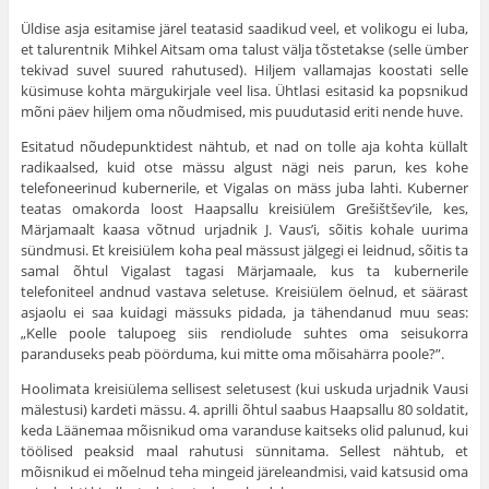
Üldise asja esitamise järel teatasid saadikud veel, et voli­kogu ei luba,
et talurentnik Mihkel Aitsam oma talust välja tõs­tetakse (selle ümber
tekivad suvel suured rahutused). Hiljem vallamajas koostati selle
küsimuse kohta märgukirjale veel lisa. Ühtlasi esitasid ka popsnikud
mõni päev hiljem oma nõudmised, mis puudutasid eriti nende huve.
Esitatud nõudepunktidest nähtub, et nad on tolle aja kohta küllalt
radikaalsed, kuid otse mässu algust nägi neis parun, kes kohe
telefoneerinud kubernerile, et Vigalas on mäss juba lahti. Ku­berner
teatas omakorda loost Haapsallu kreisiülem Grešištšev’ile, kes,
Märjamaalt kaasa võtnud urjadnik J. Vaus’i, sõitis kohale uurima
sündmusi. Et kreisiülem koha peal mässust jälgegi ei leidnud, sõitis ta
samal õhtul Vigalast tagasi Märjamaale, kus ta kubernerile
telefoniteel andnud vastava seletuse. Kreisiülem öel­nud, et säärast
asjaolu ei saa kuidagi mässuks pidada, ja tähen­danud muu seas:
„Kelle poole talupoeg siis rendiolude suhtes oma seisukorra
paranduseks peab pöörduma, kui mitte oma mõi­sahärra poole?”.
Hoolimata kreisiülema sellisest seletusest (kui uskuda ur­jadnik Vausi
mälestusi) kardeti mässu. 4. aprilli õhtul saabus Haapsallu 80 soldatit,
keda Läänemaa mõisnikud oma varanduse kaitseks olid palunud, kui
töölised peaksid maal rahutusi sünni­tama. Sellest nähtub, et
mõisnikud ei mõelnud teha mingeid järeleandmisi, vaid katsusid oma