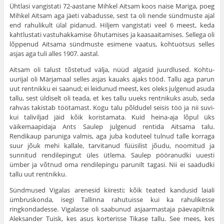
Ühtlasi vangistati 72-aastane Mihkel Aitsam koos naise Mariga, poeg
Mihkel Aitsam aga jäeti vabadusse, sest ta oli nende sündmuste ajal
end rahulikult ülal pidanud. Hiljem vangistati veel 6 meest, keda
kaht­lustati vastuhakkamise õhutamises ja kaasaaitamises. Sellega oli
lõp­penud Aitsama sündmuste esimene vaatus, kohtuotsus selles
asjas aga tuli alles 1907. aastal.
Aitsam oli talust tõstetud välja, nüüd algasid juurdlused. Kohtu-
uurijal oli Märjamaal selles asjas kauaks ajaks tööd. Tallu aga parun
uut rentnikku ei saanud; ei leidunud meest, kes oleks julgenud asuda
tallu, sest üldiselt oli teada, et kes tallu uueks rentnikuks asub, seda
rahvas ta­kistab töötamast. Kogu talu põldudel seisis töö ja nii suvi-
kui taliviljad jäid kõik koristamata. Kuid heina-aja lõpul üks
väikemaapidaja Ants Saulep julgenud rentida Aitsama talu.
Rendikaup paruniga valmis, aga juba koduteel tulnud talle korraga
suur jõuk mehi kallale, tarvita­nud füüsilist jõudu, noomitud ja
sunnitud rendilepingut üles ütlema. Saulep pööranudki uuesti
ümber ja võtnud oma rendilepingu parunilt tagasi. Nii ei saadudki
tallu uut rentnikku.
Sündmused Vigalas arenesid kiiresti; kõik teated kandusid laiali
ümbruskonda, isegi Tallinna rahutuisse kui ka rahuli­kesse
ringkondadesse. Vigalasse oli saabunud asjaarmastaja päevapiltnik
Aleksander Tuisk, kes asus korterisse Tikase tallu. See mees, kes