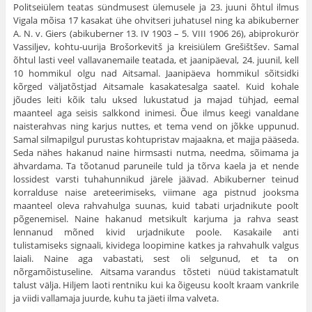
Politseiülem teatas sündmusest ülemusele ja 23. juuni õhtul ilmus
Vigala mõisa 17 kasakat ühe ohvitseri juhatusel ning ka abikuberner
A. N. v. Giers (abikuberner 13. IV 1903 – 5. VIII 1906 26), abiprokurör
Vassiljev, kohtu-uurija Brošorkevitš ja kreisiülem Grešištšev. Samal
õhtul lasti veel vallavanemaile teatada, et jaanipäeval, 24. juunil, kell
10 hommikul olgu nad Aitsamal. Jaanipäeva hommikul sõitsidki
kõrged väl­jatõstjad Aitsamale kasakatesalga saatel. Kuid kohale
jõudes leiti kõik talu uksed lukustatud ja majad tühjad, eemal
maanteel aga seisis salkkond inimesi. Õue ilmus keegi vanaldane
naisterahvas ning karjus nuttes, et tema vend on jõkke uppunud.
Samal silmapilgul purustas kohtupristav majaakna, et majja pääseda.
Seda nähes hakanud naine hirmsasti nutma, needma, sõimama ja
ähvardama. Ta tõotanud paruneile tuld ja tõrva kaela ja et nende
lossidest varsti tuhahunnikud järele jäävad. Abikuber­ner teinud
korralduse naise areteerimiseks, viimane aga pistnud jooksma
maanteel oleva rahvahulga suunas, kuid tabati urjadnikute poolt
põgene­misel. Naine hakanud metsikult karjuma ja rahva seast
lennanud mõned kivid urjadnikute poole. Kasakaile anti
tulistamiseks signaali, kividega loopimine katkes ja rahvahulk valgus
laiali. Naine aga vabastati, sest oli selgunud, et ta on
nõrgamõistuseline. Aitsama varandus tõsteti nüüd takistamatult
talust välja. Hiljem laoti rentniku kui ka õigeusu koolt kraam vankrile
ja viidi vallamaja juurde, kuhu ta jäeti ilma valveta.