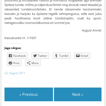
psüühilisi ja sotsiaalseid raskusi ja või­malusi, kõigepealt aga arendab
õpilase tunde, mõtte ja väljendusvõi­met ning elustab need ideaalid ja
ülesanded tundetoonilisteks. Et nende ülesannete teostamiseks
kasvaks ja harjuks ka õpilaste tegelik tahtepingutus, selle eest juba
peab hoolitsema kooli üldine töö­distsipliin, osalt ka sport,
isetegevusliku noorsooliikumise eri vor­mid jne.
August Annist
Kasvatusest nr. 1/1937
Jaga võrgus:
Facebook
Twitter
Tumblr
Email
Print
More
22. August 2011
« Previous
Next »