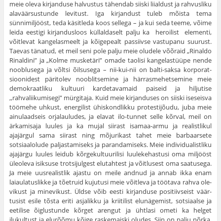
meie oleva kirjanduse halvustus tähendab siiski liialdust ja rah­vusliku
alaväärsustunde levitust. Iga kirjandust tuleb mõista tema
sünnimiljööst, teda käsitleda koos sellega – ja kui seda teeme, võime
leida eestigi kirjandusloos küllaldaselt palju ka heroilist elementi,
võitlevat kangelasmeelt ja kõigepealt passiivse vastupanu suurust.
Taevas tänatud, et meil seni pole palju meie oludele võõraid „Rinaldo
Rinaldini” ja „Kolme musketäri” omade taolisi kangelastüüpe nende
nooblusega ja võltsi õilsusega – nii-kui-nii on balti-saksa korporat­
sioonidest päritolev nooblitsemine ja härrasmehetsemine meie
demokraatliku kultuuri kardetavamaid paiseid ja hiljutise
,,rahvaliikumisegi” mürgitaja. Kuid meie kirjanduses on siiski iseseisva
töömehe uhkust, energilist ühiskondlikku protestijõudu, juba meie
ainulaadseis orjalauludes, ja elavat ilo-tunnet selle kõrval, meil on
ärkamis­aja luules ja ka mujal siirast isamaa-armu ja realistlikul
ajajärgul sama siirast ning mõjurikast tahet meie barbaarsete
sotsiaalolude paljastamiseks ja parandamiseks. Meie individualistliku
ajajärgu luules leidub kõrgekultuurilisi luulekehastusi oma miljööst
üleoleva isiksuse trotsijulgest elutahtest ja võitlusest oma saatusega.
Ja meie uusrealistlik ajastu on meile andnud ja annab ikka enam
laiaulatus­likke ja tõetruid kujutusi meie võitleva ja töötava rahva ole­
vikust ja minevikust. Üldse võib eesti kirjanduse positiivseist väär­
tusist esile tõsta eriti asjalikku ja kriitilist elunägemist, sotsiaalse ja
eetilise õiglustunde kõrget arengut ja ühtlasi ometi ka helget
ilukultust ja elurõõmu kõige raskemaiski oludes. Siin on palju nõrka,