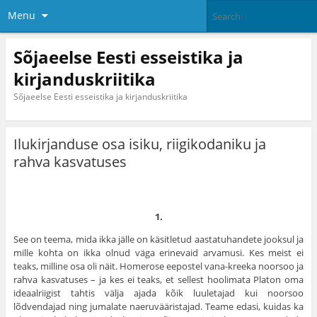
Menu
Sõjaeelse Eesti esseistika ja
kirjanduskriitika
Sõjaeelse Eesti esseistika ja kirjanduskriitika
Ilukirjanduse osa isiku, riigikodaniku ja
rahva kasvatuses
1.
See on teema, mida ikka jälle on käsitletud aastatuhandete jooksul ja
mille kohta on ikka olnud väga erinevaid arvamusi. Kes meist ei
teaks, milline osa oli näit. Homerose eepostel vana-kreeka noorsoo ja
rahva kasvatuses – ja kes ei teaks, et sellest hoolimata Platon oma
ideaal­riigist tahtis välja ajada kõik luuletajad kui noorsoo
lõdvendajad ning jumalate naeruvääristajad. Teame edasi, kuidas ka