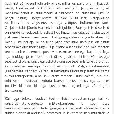
keskmist või koguni roimarlikku elu, mil­les on palju enam liikuvust,
maist, konkreetset ja tundetoonilist elementi. Jah, teame ju, et
maailmakirjanduse suurimadki kunstteosed on sündinud just (ja
peagu ainult) „negatiivsete” tüüpide kujutusest: verejanuline
Achilleus, petis Odysseus, isatapja Oidipus, hullumeelne Don-
Quijotte, tahtejõuetu Hamlet, kuradistjuhitud Faust ja teised sellised
on nende kangelased. Ja sellest hoolimata kas­vatavad ja elustavad
just need teosed meid enam kui igasugu ideaalsangarite skeemid,
mida ju ka igal ajal nii palju on produtseeritud. Ikka jälle on ainult
teoses avalduv mõttesügavus ja ehtne autorisuhe see, mis määrab
teose eetilise taseme ja positiivsuse, mitte aine ega kujud. (Sellega
aga muidugi pole üteldud, et ühesuguste kuns­tiliste väärtustega
teostest ei oleks rahvalegi eelistetavam see teos. mis talle võib anda
ka positiivset eeskuju. Ses suhtes on näit. Mälgu idealiseeritud
„Läänemere isandad” ka rahvaraamatuna kindlasti parem kui sama
autori tahtejõuetu ja halisev varem romaan „Hukkumine”.) Ainult ei
tohi seda positiivsust nõuda kunstipärasuse kulul, ega „vähem
positiivseid” teoseid taga kiusata mahategemis­tega või koguni
tsensuuriga!
Küll aga tuleks kaudsel teel, niihästi arvustamisega kui ka
rahvaraamatukogudesse mittelubamisega ja isegi otse
maksustamisega pidurdada igasuguse kunstiliselt alaväärtusliku ja
tühise ajaviitekirjanduse kirjastamist ja levitamist, mis mürgitab ja