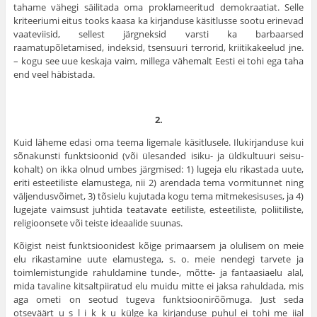
tahame vähegi säilitada oma pro­klameeritud demokraatiat. Selle
kriteeriumi eitus tooks kaasa ka kir­janduse käsitlusse sootu erinevad
vaateviisid, sellest järgneksid varsti ka barbaarsed
raamatupõletamised, indeksid, tsensuuri terrorid, kriitikakeelud jne.
– kogu see uue keskaja vaim, millega vähemalt Eesti ei tohi ega taha
end veel häbistada.
2.
Kuid läheme edasi oma teema ligemale käsitlusele. Ilukirjanduse kui
sõnakunsti funktsioonid (või ülesanded isiku- ja üldkultuuri seisu­
kohalt) on ikka olnud umbes järgmised: 1) lugeja elu rikastada uute,
eriti esteetiliste elamustega, nii 2) arendada tema vormitunnet ning
väljendusvõimet, 3) tõsielu kujutada kogu tema mitmekesisuses, ja 4)
lugejate vaimsust juhtida teatavate eetiliste, estee­tiliste, poliitiliste,
religioonsete või teiste ideaalide suunas.
Kõigist neist funktsioonidest kõige primaarsem ja olulisem on meie
elu rikastamine uute elamustega, s. o. meie nendegi tarvete ja
toimlemistungide rahuldamine tunde-, mõtte- ja fantaasiaelu alal,
mida tavaline kitsaltpiiratud elu muidu mitte ei jaksa rahuldada, mis
aga ometi on seotud tugeva funktsioonirõõmuga. Just seda
otseväärt u s l i k k u külge ka kirjanduse puhul ei tohi me iial