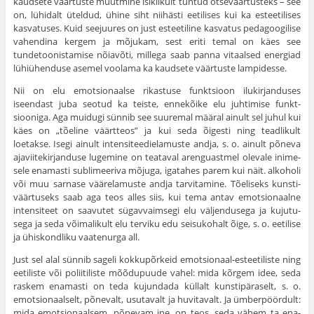
kaudsete väärtuste muutmine isiklikult tuntud otseväärtusteks – see
on, lühidalt üteldud, ühine siht niihästi eetilises kui ka esteetilises
kasvatuses. Kuid seejuures on just esteeti­line kasvatus pedagoogilise
vahendina kergem ja mõjukam, sest eriti temal on käes see
tundetoonistamise nõiavõti, millega saab panna vitaalsed energiad
lühiühenduse asemel voolama ka kaudsete väärtuste lampidesse.
Nii on elu emotsionaalse rikastuse funktsioon ilukirjanduses
iseendast juba seotud ka teiste, ennekõike elu juhtimise funkt­
siooniga. Aga muidugi sünnib see suuremal määral ainult sel juhul kui
käes on „tõeline väärtteos” ja kui seda õigesti ning teadlikult
loetakse. Isegi ainult intensiteedielamuste andja, s. o. ainult põneva
ajaviitekirjanduse lugemine on teataval arenguastmel olevale inime­
sele enamasti sublimeeriva mõjuga, igatahes parem kui näit. alkoholi
või muu sarnase väärelamuste andja tarvitamine. Tõeliseks kunsti­
väärtuseks saab aga teos alles siis, kui tema antav emotsionaalne
intensiteet on saavutet sügavvaimsegi elu väljendusega ja kujutu­
sega ja seda võimalikult elu terviku edu seisukohalt õige, s. o. eeti­lise
ja ühiskondliku vaatenurga all.
Just sel alal sünnib sageli kokkupõrkeid emotsionaal-esteetiliste ning
eetiliste või poliitiliste mõõdupuude vahel: mida kõrgem idee, seda
raskem enamasti on teda kujundada küllalt kunstipäraselt, s. o.
emotsionaalselt, põnevalt, usutavalt ja huvitavalt. Ja ümberpöör­dult:
mida emotsionaalsem, põnevam jne. on teos, seda vähem ta ena­