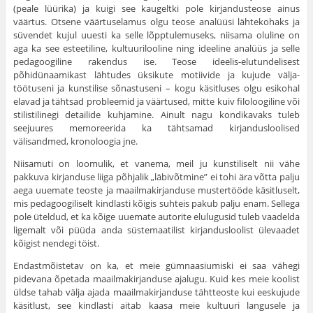
(peale lüürika) ja kuigi see kaugeltki pole kirjandus­teose ainus
väärtus. Otsene väärtuselamus olgu teose analüüsi läh­tekohaks ja
süvendet kujul uuesti ka selle lõpptulemuseks, niisama oluline on
aga ka see esteetiline, kultuurilooline ning ideeline ana­lüüs ja selle
pedagoogiline rakendus ise. Teose ideelis-elutundelisest
põhidünaamikast lähtudes üksikute motiivide ja kujude välja­
töötuseni ja kunstilise sõnastuseni – kogu käsitluses olgu esikohal
elavad ja tähtsad probleemid ja väärtused, mitte kuiv filoloogiline või
stilistilinegi detailide kuhjamine. Ainult nagu kondi­kavaks tuleb
seejuures memoreerida ka tähtsamad kirjanduslooli­sed
välisandmed, kronoloogia jne.
Niisamuti on loomulik, et vanema, meil ju kunstiliselt nii vähe
pakkuva kirjanduse liiga põhjalik „läbivõtmine” ei tohi ära võtta palju
aega uuemate teoste ja maailmakirjanduse mustertööde käsit­luselt,
mis pedagoogiliselt kindlasti kõigis suhteis pakub palju enam. Sellega
pole üteldud, et ka kõige uuemate autorite elulugusid tuleb vaadelda
ligemalt või püüda anda süstemaatilist kirjandusloo­list ülevaadet
kõigist nendegi töist.
Endastmõistetav on ka, et meie gümnaasiumiski ei saa vähegi
pidevana õpetada maailmakirjanduse ajalugu. Kuid kes meie koolist
üldse tahab välja ajada maailmakirjanduse tähtteoste kui eeskujude
käsitlust, see kindlasti aitab kaasa meie kultuuri lan­gusele ja