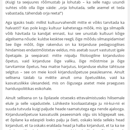
(Kuigi ta seejuures rõõmustab ja lohutab – ka selle nagu usundi
suhtes võib olla õige väide: „orja lohutada, selle asemel et teda
vabastada, tähendab orja reeta!”)
Aga igaüks teab: millist kultuurvahendit mitte ei võiks tarvitada ka
halvasti!? Kas pole kogu kultuur kaheteraga mõõk, mis iga silmapilk
võib hävitada ta kandjat ennast, kui see unustab kul­tuuri kõige
algelisema nõude: kuldse kesktee reegli, õige mõõdu silmaspidamise!
See õige mõõt, õige rakendus on ka kirjanduse pedagoogilises
hindamises endastmõistetav eeldus, mis asetab suurt vastutust igale
õpetajale. Ja seepärast: mitte niipalju filo­loogiline kirjandusloo
õpetus, vaid kirjanduse õige valiku, õige mõistmise ja õige
tarvitamise õpetus, hea maitse harjutus, kir­janduse elulise tähtsuse
selgitus – see on meie kooli kirjandusõpetuse peaülesanne. Ainult
sellisena täidab ta m4itte ainult oma õpetuslikke, vaid ka
kasvatuslikke ülesandeid, mis on õigusega asetet meie praeguses
hariduspoliitikas esikohale.
Ainult sellisena on ta õpilasele otseseks ettevalmistuseks hilise­male
elule ja selle vajadustele. Lühikeste kooliaastatega ju nii-kui-nii ei
suuda tutvuda kuigi paljude heade raamatutega ega nende aja­looga.
Kirjanduseõpetuse kasvatuslik peaeesmärk olgu siis kõige­pealt see,
et õpilane ka edaspidi loeks palju ja õieti, oskaks leida sel­leks head
kirjandust, et ta oskaks eraldada head ja halba kir­jandust, et ta ka ise