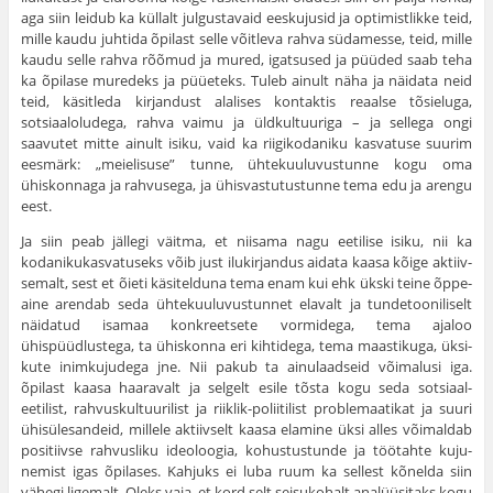
aga siin leidub ka küllalt julgustavaid eeskujusid ja optimistlikke teid,
mille kaudu juhtida õpilast selle võitleva rahva südamesse, teid, mille
kaudu selle rahva rõõmud ja mured, igatsused ja püüded saab teha
ka õpilase muredeks ja püüeteks. Tuleb ainult näha ja näi­data neid
teid, käsitleda kirjandust alalises kontaktis reaalse tõsi­eluga,
sotsiaaloludega, rahva vaimu ja üldkultuuriga – ja sellega ongi
saavutet mitte ainult isiku, vaid ka riigikodaniku kasvatuse suurim
eesmärk: „meielisuse” tunne, ühtekuuluvustunne kogu oma
ühiskonnaga ja rahvusega, ja ühisvastutustunne tema edu ja arengu
eest.
Ja siin peab jällegi väitma, et niisama nagu eetilise isiku, nii ka
kodanikukasvatuseks võib just ilukirjandus aidata kaasa kõige aktiiv­
semalt, sest et õieti käsitelduna tema enam kui ehk ükski teine õppe­
aine arendab seda ühtekuuluvustunnet elavalt ja tundetooni­liselt
näidatud isamaa konkreetsete vormidega, tema ajaloo
ühispüüdlustega, ta ühiskonna eri kihtidega, tema maastikuga, üksi­
kute inimkujudega jne. Nii pakub ta ainulaadseid võimalusi iga.
õpilast kaasa haaravalt ja selgelt esile tõsta kogu seda sotsiaal-
eetilist, rahvuskultuurilist ja riiklik-poliitilist problemaatikat ja suuri
ühisülesandeid, millele aktiivselt kaasa elamine üksi alles võimal­dab
positiivse rahvusliku ideoloogia, kohustustunde ja töötahte kuju­
nemist igas õpilases. Kahjuks ei luba ruum ka sellest kõnelda siin
vähegi ligemalt. Oleks vaja, et kord selt seisukohalt analüüsitaks kogu