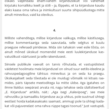
oskaks väljendada enam-vähem kirjanduslikult või vähemalt
kirjutaks korralikku keelt ja stiili – ja, lõppeks, et ta kirjanduse kaudu
elaks kaasa oma rahva ja inimkultuuri suurte sihipüüdlustega mitte
ainult minevikus, vaid ka olevikus.
4.
Milliste vahenditega, millise kirjanduse valikuga, millise käsit­lusega,
millise kommentaariga seda saavutada, selle selgitus ei kuulu
praeguse referaadi piiridesse. Mida siin tahaksin veel esile tõsta, on
ainult mõned üksikud momendid meie eesti luulekirjanduse kas­
vatuslikust väärtusest ja selle rakendusest.
Siinsele publikule vaevalt on tarvis rõhutada, et vastupidistest
väidetest hoolimata meie kirjandusel on olnud suur eetilis-ideeline ja
rahvuspedagoogiline tähtsus minevikus ja on seda ka praegu.
Üksikasjaliselt seda tõestada ei ole muidugi võimalik nii kitsais raa­
mides, päris täpsete meetoditega ka mitte üldse. Aga igatahes on
ilmne liialdus seepärast arvata nii, nagu tehakse seda ülaltsiteeritud
„E. Kirjanduse” artiklis, näit.: „Aga isegi „Kalevipoeg”, see meie
rahvusliku ja isamaaliku kirjanduse au ja uhkus, pole suutnud ühtegi
eestlast hoida kadakasaksaks saamast, ammugi pole ta ühtegi kada­
kat või pajuvenelast oma rahva rüppe tagasi toonud.” Just vastu­pidi,