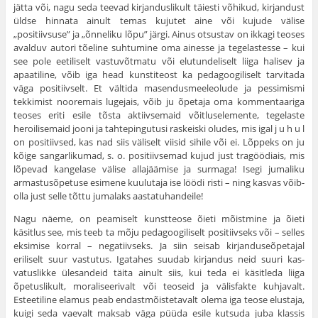
jätta või, nagu seda teevad kirjanduslikult täiesti võhikud, kirjandust
üldse hinnata ainult temas kujutet aine või kujude välise
„positiivsuse” ja „õnneliku lõpu” järgi. Ainus otsustav on ikkagi teoses
avalduv autori tõeline suhtumine oma ainesse ja tegelastesse – kui
see pole eetiliselt vastuvõtmatu või elutundeliselt liiga halisev ja
apaatiline, võib iga head kunstiteost ka pedagoogiliselt tarvitada
väga positiivselt. Et vältida masendusmeeleolude ja pessimismi
tekkimist nooremais lugejais, võib ju õpetaja oma kommentaariga
teoses eriti esile tõsta aktiivsemaid võitluselemente, tegelaste
heroilisemaid jooni ja tahtepingutusi raskeiski oludes, mis igal j u h u l
on positiivsed, kas nad siis väliselt viisid sihile või ei. Lõppeks on ju
kõige sangarlikumad, s. o. positiivse­mad kujud just tragöödiais, mis
lõpevad kangelase välise allajää­mise ja surmaga! Isegi jumaliku
armastusõpetuse esimene kuulu­taja ise löödi risti – ning kasvas võib-
olla just selle tõttu jumalaks aastatuhandeile!
Nagu näeme, on peamiselt kunstteose õieti mõistmine ja õieti
käsitlus see, mis teeb ta mõju pedagoogiliselt positiivseks või – selles
eksimise korral – negatiivseks. Ja siin seisab kirjanduseõpetajal
eriliselt suur vastutus. Igatahes suudab kirjandus neid suuri kas­
vatuslikke ülesandeid täita ainult siis, kui teda ei käsitleda liiga
õpetuslikult, moraliseerivalt või teoseid ja välisfakte kuhjavalt.
Esteetiline elamus peab endastmõistetavalt olema iga teose elustaja,
kuigi seda vaevalt maksab väga püüda esile kutsuda juba klassis