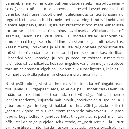
väheneb meie võime luule puht-emotsionaalseks reprodutseerimi­
seks (see on põhjus, miks vanemad inimesed loevad enamasti nii
vähe lüürikat), teiselt poolt ometi luulekirjandus on üks tõhusamaid
tegureid, et elavana hoida meie fantaasia- ning tundevõimeid veel
vanadusegi päevil, ühekülgistavast kutsetööst hoolimata. Vanadusse
tardumise piiri edasilükkamine, „vaimseks väikekodanlaseks”
saamise, elamusiha kustumise ja mõttelaiskuse ärahoidmine,
emotsionaal-hingelise elu üldine värskendus ja mitmekesistus,
kaasini­meste, ühiskonna ja elu suurte religioonsete põhiküsimuste
mõistmise süvendamine – need on kirjanduse suured kasvatuslikud
ülesanded veel vanadegi juures. Ja need on tähtsad nimelt eriti
laiemates rahvahulkades, kus see hingeline vananemine ja kutsetöös
tardumine enamasti algab palju varemini kui intelligentsis, kelle elu ju
ka muidu võib olla palju mitmekesisem ja elamusrikkam.
Neist psühholoogilistest andmetest võiks teha ka mõningaid prak­
tilisi järeldusi. Kõigepealt seda, et ei ole palju mõtet täiskasva­nuile
määratud ilukirjanduses toonitada eriti või väga tähtsana nende
ideelist tendentsi, kujutada näit. ainult „positiivseid” tüüpe jne. Kui
juba noorsugu siin kergesti hakkab tundma võltsi ja ebakunstiliselt
„tehtud” kirjandust, siis veel enam teeb seda täiskas­vanu – ja jätab
lõpuks kogu sellise kirjanduse lihtsalt lugemata. Eelpool mainitud
põhjustel on selge ja ajalooliseltki teada, et „positiivse” elu kujutust
on kunstiliselt mitu korda raskem elus­tada emotsionaalselt kui