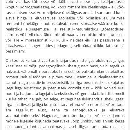
võib viia kas tühisesse või kõlblusvastasesse ajaviitekirjandusse
(koguni pornograafiasse), või koos romantilise idealismiga – eluvõõ­
rasse ilutsemisse. Vormiviljeluse ühekülgsus on alati suretanud luule
elava hinge ja eluväärtuse. Moraalse või poliitilise elujuhtimise
tendentsi ühekülgne taotlus kuivatab emotsionaalse väärtuse kui ka
realistliku elunägemuse. Ja realistlik-naturalistliku „tõetaotluse”
äärmus võib viia kas üldinimlikult haarava emotsiooni kustumiseni
või jälle – impressionistlikul kujul – näidata elu liiga passiivsena ja
fataalsena, nii sugereerides pedagoogiliselt hädaohtlikku fata­lismi ja
pessimismi.
On tõsi, et ka kunstiväärtuslik kirjandus mitte igas olukorras ja igas
käsitluses ei mõju pedagoogiliselt ühesuguselt hästi, vaid sageli ka
halvasti, vähemalt noorsoole. Ilma eetilise valikuta elamustekul­tus,
romantiliselt eluvõõras ja pimesilmne ilutsemine ja idealiseeri­mine,
samuti nagu passiiv-impressionistlik ja liiga pessimistlik elu­kujutus,
isegi liiga artistitsev ja peenutsev vormikultus – kõik võivad eriti
noort ja harjumata lugejat viia eksiteele, nõrgendada ta kriiti­list meelt
kui ka tahet jne. Jah, on selge, et isegi hea ilukirjandus ühekülgselt,
liiga passiivselt ja liiga kuhjatult tarvitetuna võib noorukit võõrutada
ära tegelikust elust, teha ta tahtejõuetuks ja eluaraks
„raamatuinimeseks”. Nagu religioon mõnel kujul, nii võib ka kirjandus
mõnele lugejale kujuneda teatavaks „oopiumiks”, mis annab kerge
asenaudingu fantaasiamaailmas ja laseb liigselt unustada reaalelu.