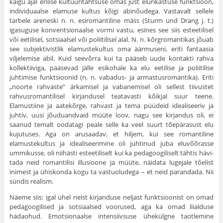
käigu ajal erilise kultuuritähtsuse omas just elurikastuse funktsioon,
individuaalse elamuse kultus kõigi abinõudega. Vastavalt sellele
tarbele areneski n. n. esiromantiline mäss (Sturm und Drang j. t.)
igasuguse konventsionaalse vormi vastu, esines see siis esteetilisel
või eetilisel, sotsiaalsel või poliitilisel alal. N. n. kõrg­romantikas jõuab
see subjektivistlik elamustekultus oma äärmuseni, eriti fantaasia
viljelemise abil. Kuid seevõrra kui ta pääseb uude kontakti rahva
kollektiiviga, pääsevad jälle esikohale ka elu eetilise ja poliitilise
juhtimise funktsioonid (n. n. vabadus- ja armastusromantika). Eriti
„noorte rahvaste” ärkamisel ja vabanemisel oli sellest tiivustet
rahvusromantilisel kirjandusel teatavasti kõikjal suur teene.
Elamustiine ja aatekõrge, rahvast ja tema püüdeid idealiseeriv ja
juhtiv, uusi jõuduandvaid müüte loov, nagu see kirjandus oli, ei
saanud temalt oodatagi peale selle ka veel suurt tõepärasust elu
kujutuses. Aga on arusaadav, et hiljem, kui see romantiline
elamustekultus ja idealiseerimine oli juhtinud juba eluvõõrasse
ummi­kusse, oli niihästi esteetiliselt kui ka pedagoogiliselt tähtis hävi­
tada neid romantilisi illusioone ja müüte, näidata lugejale tõelist
inimest ja ühiskonda kogu ta vastuoludega – et neid parandada. Nii
sündis realism.
Näeme siis: igal ühel neist kirjanduse neljast funktsioonist on omad
pedagoogilised ja sotsiaalsed voorused, aga ka omad liialduse
hädaohud. Emotsionaalse intensiivsuse ühekülgne taotlemine