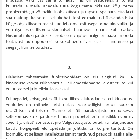
niisugust, vaid just sama toimlust, mis on teaduselgi: s. o. elu
kujutada ja meile lähedale tuua kogu tema rikkuses, kõigi tema
probleemidega, võimalikult objektiivselt ja täpselt. Aga päris eitada ei
saa muidugi ka sellelt seisukohalt teisi eelmainitud ülesandeid: ka
kõige objektiivsem realist taotleb oma esitusega, oma ainevaliku ja
vormiga esteetilis-emotsionaalset haaravust enam kui teadus.
Niisamuti ilukirjanduslik probleemikujutus iialgi ei pääse mööda
teatavast autoripoolsest seisukohavõtust, s. o. elu hindamise ja
seega juhtimise püüdest.
3.
Ülalesitet tähtsamaist funktsioonidest on siis tingitud ka ilu­
kirjanduse kasvatuslik väärtus – nii emotsionaalsel ja esteetilisel kui
voluntaarsel ja intellekutaalsel alal.
Eri aegadel, erisugustes ühiskondlikes olukordades, eri kirjandus­
vooludes on mõnele neist neljast väärtusliigist antud suurem
osatäht­sus kui teistele. Teame, et näit. barokkajastu peenutsevas
seltskon­nas ka kirjanduses hinnati ja õpeteti eriti artistlikku voirmi,
„peent ja õilsat” sõnastust jne. Valgustusajastu püüd, ka ilukirjanduse
kaudu kõigepealt elu õpetada ja juhtida, on kõigile tuntud. On
loomulik, et sellisest intellektualismist tardunud pseudoklassika alla­