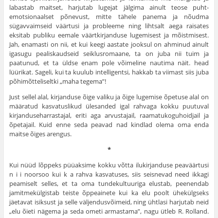
labastab maitset, harjutab lugejat jälgima ainult teose puht-
emotsionaalset põnevust, mitte tähele panema ja nõudma
sügavvaimseid väärtusi ja probleeme ning lihtsalt aega raisates
eksitab publiku eemale väärt­kirjanduse lugemisest ja mõistmisest.
Jah, enamasti on nii, et kui keegi aastate jooksul on ahminud ainult
igasugu pealiskaudseid seik­lusromaane, ta on juba nii tuim ja
paatunud, et ta üldse enam pole võimeline nautima näit. head
lüürikat. Sageli, kui ta kuulub intelli­gentsi, hakkab ta viimast siis juba
põhimõtteliseltki „maha tegema”!
Just sellel alal, kirjanduse õige valiku ja õige lugemise õpetuse alal on
määratud kasvatuslikud ülesanded igal rahvaga kokku puu­tuval
kirjanduseharrastajal, eriti aga arvustajail, raamatukoguhoidjail ja
õpetajail. Kuid enne seda peavad nad kindlad olema oma enda
maitse õiges arengus.
*
Kui nüüd lõppeks püüaksime kokku võtta ilukirjanduse peaväärtusi
n i i noorsoo kui k a rahva kasvatuses, siis seisnevad need ikkagi
peamiselt selles, et ta oma tundekultuuriga elustab, peenendab
jamitmekülgistab teiste õppeainete kui ka elu poolt ühekülgseks
jäetavat isiksust ja selle väljendusvõimeid, ning ühtlasi harjutab neid
„elu õieti nägema ja seda ometi armastama”, nagu ütleb R. Rolland.