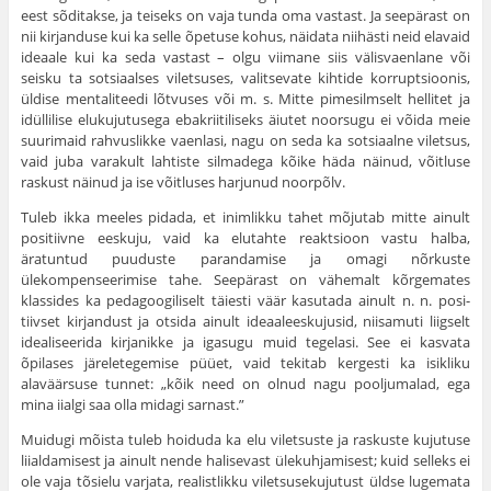
eest sõditakse, ja teiseks on vaja tunda oma vastast. Ja see­pärast on
nii kirjanduse kui ka selle õpetuse kohus, näidata nii­hästi neid elavaid
ideaale kui ka seda vastast – olgu viimane siis välisvaenlane või
seisku ta sotsiaalses viletsuses, valitsevate kihtide korruptsioonis,
üldise mentaliteedi lõtvuses või m. s. Mitte pimesilmselt hellitet ja
idüllilise elukujutusega ebakriitiliseks äiutet noorsugu ei võida meie
suurimaid rahvuslikke vaenlasi, nagu on seda ka sotsiaalne viletsus,
vaid juba varakult lahtiste silma­dega kõike häda näinud, võitluse
raskust näinud ja ise võitluses harjunud noorpõlv.
Tuleb ikka meeles pidada, et inimlikku tahet mõjutab mitte ainult
positiivne eeskuju, vaid ka elutahte reaktsioon vastu halba,
äratuntud puuduste parandamise ja omagi nõrkuste
ülekompenseerimise tahe. Seepärast on vähemalt kõrgemates
klassides ka pedagoogiliselt täiesti väär kasutada ainult n. n. posi­
tiivset kirjandust ja otsida ainult ideaaleeskujusid, niisamuti liig­selt
idealiseerida kirjanikke ja igasugu muid tegelasi. See ei kasvata
õpilases järeletegemise püüet, vaid tekitab kergesti ka isik­liku
alaväärsuse tunnet: „kõik need on olnud nagu pooljumalad, ega
mina iialgi saa olla midagi sarnast.”
Muidugi mõista tuleb hoiduda ka elu viletsuste ja raskuste kuju­tuse
liialdamisest ja ainult nende halisevast ülekuhjamisest; kuid selleks ei
ole vaja tõsielu varjata, realistlikku viletsusekujutust üldse lugemata