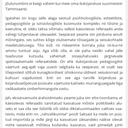
jõulunumbris ei keegi vähem kui meie oma ilukirjanduse suurmeister
Tammsaare).
Igatahes on kogu selle alaga seotud psühholoogiliste, esteetiliste,
pedagoogiliste ja sotsioloogiliste küsimuste kompleks nii tõsine ja
kee­ruline, et oleks täitsa võimatu sellest käesolevas referaadis anda
vähegi tühjendavat ülevaadet. Seepärast peame siin piirduma ainult
mõnin­gate, ses suhtes kõige olulisemate tõsiasjade ja seisukohtade
meeletu­letusega. Tõsi küll, nii riskeerime korrata juba nii-kui-nii
ammu tuntud asju. Aga võib olla, ei ole paha neidki vahel jälle
teadvusse kutsuda, vähemalt sissejuhatuseks järgnevaile
spetsiaalsemaile referaa­tidele. On ehk ilukirjanduse pedagoogilist
väärtust aeg-ajalt vaja uuesti selgitada ka seepärast, et osalt see
tõepoolest sõltub kunagikordsest ühiskonna üldisest seisukorrast ja
kultuuri vajadustest. Eriti on see aga tarvilik kirjanduse ja
kirjanduseõpetuse püsivate väärtuste kaitseks murranguaegade liiga
radikaalsete ümberhinnangute vastu.
Jah, eksiarvamuste ärahoidmiseks peame juba siin ette toonitama, et
käesolevas referaadis tarvitatud kasvatuse mõiste poliitiliseks alu­
seks ei saa olla see fašistlik või üldse diktatuurimaades valitsev vaa­
teviis, mida eriti nn. „rahvaliikumise” poolt Saksast ka meile on püü­
tud importida ja mille järgi ka kasvatuse ülesandeks näikse olevat
mitte iseseisvalt mõtleva kodaniku kasvatus, vaid pimedalt juhti