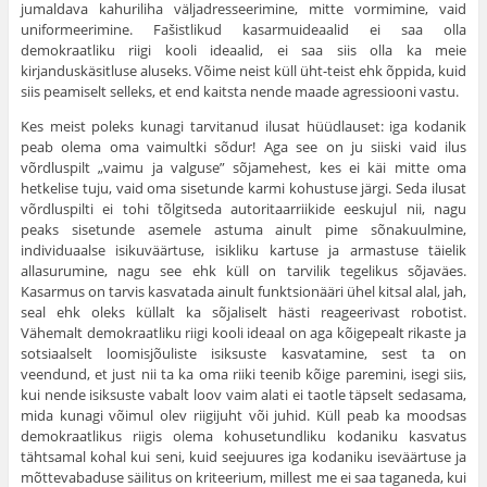
jumaldava kahuriliha väljadresseerimine, mitte vormimine, vaid
uniformeerimine. Fašistlikud kasarmuideaalid ei saa olla
demokraatliku riigi kooli ideaalid, ei saa siis olla ka meie
kirjanduskäsitluse aluseks. Võime neist küll üht-teist ehk õppida, kuid
siis peamiselt selleks, et end kaitsta nende maade agressiooni vastu.
Kes meist poleks kunagi tarvitanud ilusat hüüdlauset: iga koda­nik
peab olema oma vaimultki sõdur! Aga see on ju siiski vaid ilus
võrdluspilt „vaimu ja valguse” sõjamehest, kes ei käi mitte oma
hetke­lise tuju, vaid oma sisetunde karmi kohustuse järgi. Seda ilusat
võrdluspilti ei tohi tõlgitseda autoritaarriikide eeskujul nii, nagu
peaks sisetunde asemele astuma ainult pime sõnakuulmine,
individuaalse isikuväärtuse, isikliku kartuse ja armastuse täielik
allasurumine, nagu see ehk küll on tarvilik tegelikus sõjaväes.
Kasarmus on tarvis kasva­tada ainult funktsionääri ühel kitsal alal, jah,
seal ehk oleks küllalt ka sõjaliselt hästi reageerivast robotist.
Vähemalt demokraatliku riigi kooli ideaal on aga kõigepealt rikaste ja
sotsiaalselt loomisjõuliste isiksuste kasvatamine, sest ta on
veendund, et just nii ta ka oma riiki teenib kõige paremini, isegi siis,
kui nende isiksuste vabalt loov vaim alati ei taotle täpselt sedasama,
mida kunagi võimul olev riigi­juht või juhid. Küll peab ka moodsas
demokraatlikus riigis olema kohusetundliku kodaniku kasvatus
tähtsamal kohal kui seni, kuid see­juures iga kodaniku iseväärtuse ja
mõttevabaduse säilitus on kritee­rium, millest me ei saa taganeda, kui