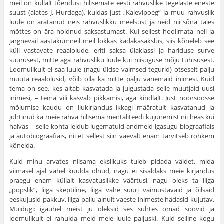
meil on küllalt tõendusi hilisemate eesti rahvuslike tegelaste eneste
suust (alates J. Hurdaga), kuidas just „Kalevipoeg” ja muu rahvuslik
luule on äratanud neis rahvuslikku meelsust ja neid nii sõna täies
mõttes on ära hoidnud saksastumast. Kui sellest hoolimata neil ja
järgnevail aastakümneil meil lokkas kadakasakslus, siis kõneleb see
küll vastavate reaalolude, eriti saksa ülaklassi ja hariduse surve
suurusest, mitte aga rahvusliku luule kui niisuguse mõju tühisusest.
Loomulikult ei saa luule (nagu üldse vaimsed tegurid) otseselt palju
muuta reaalolusid, võib olla ka mitte palju vanemaid inimesi. Kuid
tema on see, kes aitab kasvatada ja julgustada selle muutjaid uusi
inimesi, – tema vili kasvab pikkamisi, aga kindlalt. Just noor­soosse
mõjumise kaudu on ilukirjandus ikkagi määratult kasvatanud ja
juhtinud ka meie rahva hilisema mentaliteedi kujunemist nii heas kui
halvas – selle kohta leidub lugematuid andmeid igasugu biograafiais
ja autobiograafiais, nii et sellest siin vaevalt enam tarvitseb rohkem
kõnelda.
Kuid minu arvates niisama ekslikuks tuleb pidada väidet, mida
viimasel ajal vahel kuulda olnud, nagu ei sisaldaks meie kirjandus
praegu enam küllalt kasvatuslikke väärtusi, nagu oleks ta liiga
„popslik”, liiga skeptiline, liiga vähe suuri vaimustavaid ja õilsaid
eeskujusid pakkuv, liiga palju ainult vaeste inimeste hädasid kuju­tav.
Muidugi: igaühel meist ju oleksid ses suhtes omad soovid ja
loomulikult ei rahulda meid meie luule paljuski. Kuid selline kogu