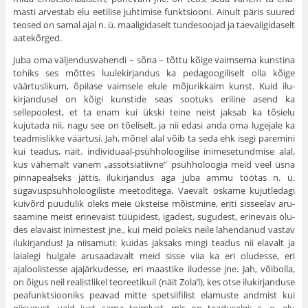
masti arvestab elu eetilise juhtimise funktsiooni. Ainult päris suu­red
teosed on samal ajal n. ü. maaligidaselt tundesoojad ja taevaligidaselt
aatekõrged.
Juba oma väljendusvahendi – sõna – tõttu kõige vaimsema kunstina
tohiks ses mõttes luulekirjandus ka pedagoogiliselt olla kõige
väärtuslikum, õpilase vaimsele elule mõjurikkaim kunst. Kuid ilu­
kirjandusel on kõigi kunstide seas sootuks eriline asend ka
sellepoolest, et ta enam kui ükski teine neist jaksab ka tõsielu
kujutada nii, nagu see on tõeliselt, ja nii edasi anda oma lugejale ka
teadmislikke väärtusi. Jah, mõnel alal võib ta seda ehk isegi pare­mini
kui teadus, näit. individuaal-psühholoogilise inimesetundmise alal,
kus vähemalt vanem „assotsiatiivne” psühholoogia meid veel üsna
pinnapealseks jättis, ilukirjandus aga juba ammu töötas n. ü.
sügavuspsühholoogiliste meetoditega. Vaevalt oskame kujutledagi
kuivõrd puudulik oleks meie üksteise mõistmine, eriti sisseelav aru­
saamine meist erinevaist tüüpidest, igadest, sugudest, erinevais olu­
des elavaist inimestest jne., kui meid poleks neile lahendanud vastav
ilukirjandus! Ja niisamuti: kuidas jaksaks mingi teadus nii ela­valt ja
laialegi hulgale arusaadavalt meid sisse viia ka eri oludesse, eri
ajaloolistesse ajajärkudesse, eri maastike iludesse jne. Jah, võib­olla,
on õigus neil realistlikel teoreetikuil (näit Zola’l), kes otse ilukirjanduse
peafunktsiooniks peavad mitte spetsiifilist elamuste andmist kui