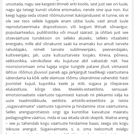
unustada, nagu see kergesti ilmneb eriti koolis, sest just see on luule,
nagu iga teisegi kunsti oluline eriomadus, nende sine qua non. Kui
keegi lugeja seda otsest rõõmutunnet ilukirjandusest ei tunne, siis ei
ole see teos sellele lugejale enam üldse luule, vaid ainult luule
reprodutseerimata dispo­sitsioon, või koguni lihtsalt sõnavigur,
populaarteadus, publitsistika või muud säärast. Ja ühtlasi just see
otseväärtuse tundetoon on selleks aluseks, selleks vitaalseks
energiaks, mille abil sõnakunst saab ka ena­maks kui ainult tarvete
rahuldajaks, nimelt tarvete sublimeerijaks, peenendajaks,
kultiveerijaks, jah, uute kultuurtarvete loo­jaks. Kireva, põneva,
seiklusrikka, värviküllase elu kujutuse abil va­bastab näit. hea
noorsooromaan oma lugeja ürgse tungide patarei jõud; viimasest
lähtuv rõõmus jõuvool paneb aga järkjärgult teadlikegi väärtustena
sätendama ka kõik selle elamuse rõõmu üleandmise va­hendid: hästi
joonistet kujud, kujurikka keele ja stiili, sügava ja tõe­pärase
elukäsitluse, kõrge idee. Meelelis-esteetiliste, sensuaal-
emotsionaalsete väärtuste tajumisest kasvab nii pikkamisi välja ka
uute teadmislikkude, eetiliste, artistilis-esteetiliste ja teiste
„sügavvaimsete” väärtuste tajumine ja hindamine otse väärtustena.
Selles arenguprotsessis ongi iga kunstilise kasvatuse määratu
pedagoogi­line väärtus, mida ei saa eitada ükski skeptik. Maitse areng
– see ju tähendab kogu väärtuste hindamise baasi, seega siis kogu
isiksuse arengut. Sügavvaimsete, s. o. oma iseloomult esialgu