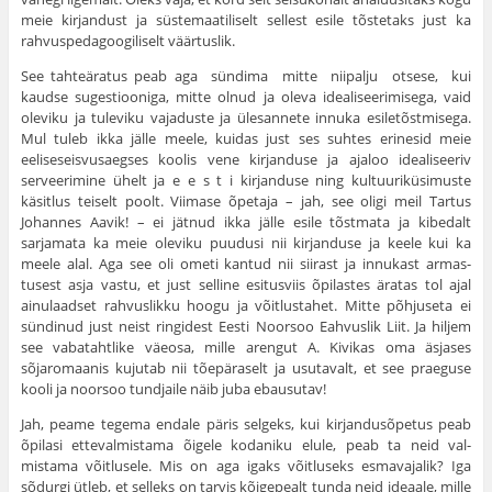
meie kirjandust ja süstemaatiliselt sellest esile tõstetaks just ka
rahvuspedagoogiliselt väärtuslik.
See tahteäratus peab aga sündima mitte niipalju otsese, kui
kaudse sugestiooniga, mitte olnud ja oleva idealiseerimisega, vaid
oleviku ja tuleviku vajaduste ja ülesannete innuka esiletõstmi­sega.
Mul tuleb ikka jälle meele, kuidas just ses suhtes erinesid meie
eeliseseisvusaegses koolis vene kirjanduse ja ajaloo ideali­seeriv
serveerimine ühelt ja e e s t i kirjanduse ning kultuuriküsimuste
käsitlus teiselt poolt. Viimase õpetaja – jah, see oligi meil Tartus
Johannes Aavik! – ei jätnud ikka jälle esile tõstmata ja kibedalt
sarjamata ka meie oleviku puudusi nii kirjanduse ja keele kui ka
meele alal. Aga see oli ometi kantud nii siirast ja innukast armas­
tusest asja vastu, et just selline esitusviis õpilastes äratas tol ajal
ainulaadset rahvuslikku hoogu ja võitlustahet. Mitte põhjuseta ei
sündinud just neist ringidest Eesti Noorsoo Eahvuslik Liit. Ja hil­jem
see vabatahtlike väeosa, mille arengut A. Kivikas oma äsja­ses
sõjaromaanis kujutab nii tõepäraselt ja usutavalt, et see praeguse
kooli ja noorsoo tundjaile näib juba ebausutav!
Jah, peame tegema endale päris selgeks, kui kirjandusõpetus peab
õpilasi ettevalmistama õigele kodaniku elule, peab ta neid val­
mistama võitlusele. Mis on aga igaks võitluseks esmavajalik? Iga
sõdurgi ütleb, et selleks on tarvis kõigepealt tunda neid ideaale, mille