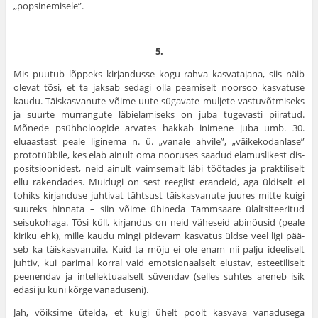
„popsinemisele”.
5.
Mis puutub lõppeks kirjandusse kogu rahva kasvatajana, siis näib
olevat tõsi, et ta jaksab sedagi olla peamiselt noorsoo kasva­tuse
kaudu. Täiskasvanute võime uute sügavate muljete vas­tuvõtmiseks
ja suurte murrangute läbielamiseks on juba tugevasti piiratud.
Mõnede psühholoogide arvates hakkab inimene juba umb. 30.
eluaastast peale liginema n. ü. „vanale ahvile”, „väikekodanlase”
prototüübile, kes elab ainult oma nooruses saadud elamuslikest dis­
positsioonidest, neid ainult vaimsemalt läbi töötades ja praktiliselt
ellu rakendades. Muidugi on sest reeglist erandeid, aga üldiselt ei
tohiks kirjanduse juhtivat tähtsust täiskasvanute juures mitte kuigi
suureks hinnata – siin võime ühineda Tammsaare ülaltsiteeritud
seisukohaga. Tõsi küll, kirjandus on neid väheseid abinõusid (peale
kiriku ehk), mille kaudu mingi pidevam kasvatus üldse veel ligi pää­
seb ka täiskasvanuile. Kuid ta mõju ei ole enam nii palju ideeliselt
juhtiv, kui parimal korral vaid emotsionaalselt elustav, esteetili­selt
peenendav ja intellektuaalselt süvendav (selles suhtes areneb isik
edasi ju kuni kõrge vanaduseni).
Jah, võiksime ütelda, et kuigi ühelt poolt kasvava vanadusega