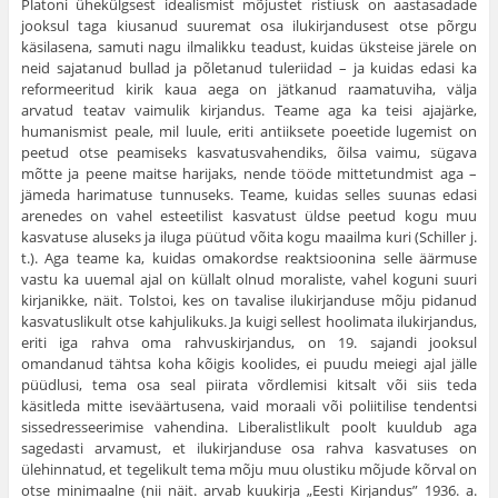
Platoni ühekülgsest idealismist mõjustet ristiusk on aastasadade
jooksul taga kiusanud suu­remat osa ilukirjandusest otse põrgu
käsilasena, samuti nagu ilmalikku teadust, kuidas üksteise järele on
neid sajatanud bullad ja põletanud tuleriidad – ja kuidas edasi ka
reformeeritud kirik kaua aega on jätkanud raamatuviha, välja
arvatud teatav vaimulik kirjandus. Teame aga ka teisi ajajärke,
humanismist peale, mil luule, eriti antiiksete poeetide lugemist on
peetud otse peamiseks kasvatusvahendiks, õilsa vaimu, sügava
mõtte ja peene maitse harijaks, nende tööde mittetund­mist aga –
jämeda harimatuse tunnuseks. Teame, kuidas selles suunas edasi
arenedes on vahel esteetilist kasvatust üldse peetud kogu muu
kasvatuse aluseks ja iluga püütud võita kogu maailma kuri (Schiller j.
t.). Aga teame ka, kuidas omakordse reaktsioonina selle äärmuse
vastu ka uuemal ajal on küllalt olnud moraliste, vahel koguni suuri
kir­janikke, näit. Tolstoi, kes on tavalise ilukirjanduse mõju pidanud
kas­vatuslikult otse kahjulikuks. Ja kuigi sellest hoolimata ilukirjandus,
eriti iga rahva oma rahvuskirjandus, on 19. sajandi jooksul
omandanud tähtsa koha kõigis koolides, ei puudu meiegi ajal jälle
püüdlusi, tema osa seal piirata võrdlemisi kitsalt või siis teda
käsitleda mitte iseväär­tusena, vaid moraali või poliitilise tendentsi
sissedresseerimise vahendina. Liberalistlikult poolt kuuldub aga
sagedasti arvamust, et ilukirjanduse osa rahva kasvatuses on
ülehinnatud, et tegelikult tema mõju muu olustiku mõjude kõrval on
otse minimaalne (nii näit. arvab kuukirja „Eesti Kirjandus” 1936. a.