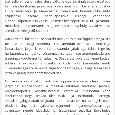
Just selle emotsionaalse aluse tõttu jaksab ta ainulaadselt elustada
ka meie ideaalitahet ja aktiivset kaaselamist inimlike ning rahvuslike
suurküsimustega. Ja seepärast ei tohiks eriti kasvatuslikke sihte
esiplaanile asetav hariduspoliitika kuidagi vähendada
kirjandusõpetuse osa koolis – ka mitte keeleõpetuse kulul – ja samuti
mitte kirjanduse toetamist ning levitamist rahva hulgas, vaid viimast
arendama veelgi tõhusamalt.
Kui võrrelda ilukirjanduse osatähtsust koolis teiste õppeainetega, siis
peab siin muidugi möönma, et ta arendab peamiselt tunnete ja
fantaasiaelu ja juhib vaid tahte suunda, jätab aga tahte tegeliku
harjutamise, samuti kui süstemaatilise teadmiste arendamise ja aru
tree­ningu võrdlemisi tahaplaanile. Seepärast pole vist kerge kedagi
tub­liks ja aktiivseks isiksuseks ja kodanikuks kasvatada ainult
ilukirjan­dusega või selle osa liigse toonitamisega, küll aga ei saa seda
jätta ka praegusest enam hooletusse.
Normaalne kasvatustöö jaotus eri õppeainete vahel oleks umbes
järgmine: Normatiivsed ja maailmavaatelised teadused (eetika,
religiooniõpetus, kodanikuteadus, esteetika., filosoofia) koos
loodusteadustega seavad üles isikliku ja ühiskondliku arengu
ideaalid; ajalugu aitab selgitada nende ideaalide kui ka tegelikkude
olude ja tingimuste aja­loolist kujunemist; kirjanduseõpetus aga
valgustab nende ideaalide ja ülesannete tegeliku läbiviimise