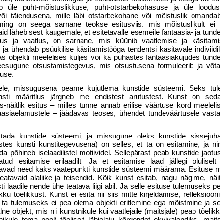
 üle puht-mõistuslikkuse, puht-otstarbekohasuse ja üle loodus
või täiendusena, mille läbi otstarbekohane või mõistuslik omandab
ooming on seega sarnane teokse esitusviis, mis mõistuslikult ei
aid läheb sest kaugemale, et esitetavalle esemeile fantaasia- ja tund
situs ja vaatlus, on sarnane, mis küünib vaatlemise ja käsitami
a ühendab psüükilise käsitamistööga tendentsi käsitavale indiviidil
s objekti meelelises küljes või ka puhastes fantaasiakujudes tundev
seesugune otsustamistegevus, mis otsustusena formuleerib ja võt
muse.
ele, missugusena peame kujutlema kunstide süsteemi. Seks tule
sti määritlus järgneb me endistest arutustest. Kunst on se
-näitlik esitus – milles tunne annab erilise väärtuse kord meelelis
ntaasiaelamustele – jäädavas teoses, ühendet tundeväärtusele vast
tada kunstide süsteemi, ja missugune oleks kunstide sissejuha
tes kunsti kunstitegevusena) on selles, et ta on esitamine, ja ni
da põhineb iselaadilistel motiividel. Sellepärast peab kunstide jaotus
ud esitamise erilaadilt. Ja et esitamise laad jällegi olulisel
 peavad need kaks vaatepunkti kunstide süsteemi määrama. Esituse m
atavaid ala­liike ja teisendid. Kõik kunst esitab, nagu nägime, näit
ti laadile nende ühe teatava liigi abil. Ja selle esituse tulemuseks p
ku tõelikkust. Kunst ei esita nii siis mitte kirjeldamise, refleksioon
l, ta tulemuseks ei pea olema objekti eritlemine ega mõistmine ja se
ne objekt, mis nii kunstnikule kui vaatlejaile (maitsjale) peab tõeli
ikule tema poolt tõeliselt läbielatu kõrgendet ekvivalendiks, maitsj