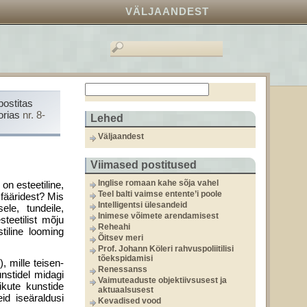
VÄLJAANDEST
postitas
orias
nr. 8-
Lehed
Väljaandest
Viimased postitused
Inglise romaan kahe sõja vahel
n esteetiline,
Teel balti vaimse entente’i poole
sfääridest? Mis
Intelligentsi ülesandeid
ele, tundeile,
Inimese võimete arendamisest
teetilist mõju
Reheahi
tiline looming
Õitsev meri
Prof. Johann Köleri rahvuspoliitilisi
tõekspidamisi
, mille teisen­
Renessanss
nstidel midagi
Vaimuteaduste objektiivsusest ja
ikute kunstide
aktuaalsusest
id iseäraldusi
Kevadised vood