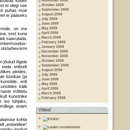
 vastavas kuues
November 2009
st ei olegi see
October 2009
September 2009
asti puhas moe
August 2009
veel ei pääseks
July 2009
June 2009
vormide, on me
May 2009
April 2009
inna, sest kuna
March 2009
õidi saavutada.
February 2009
a ümbermoodus­
January 2009
t otstarbevormi
December 2008
November 2008
October 2008
n jõutud õigele
September 2008
eda eriliselt
August 2008
likes piirides.
July 2008
le lüürikas (ja
June 2008
unstide, eriti
May 2008
uns­tides käib
April 2008
rnaste mõttetu
March 2008
ikult kunstnike
February 2008
e ise tühjaks,
 millega enam
Viited
latamise kohta
t „esteetiline”
unstniku loodud