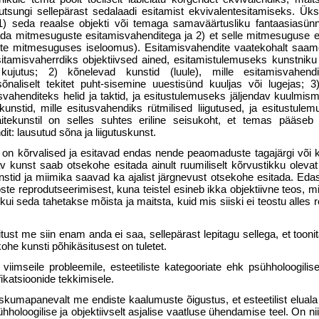
utsungi sellepärast sedalaadi esitamist ekvivalentesitamiseks. Üks
t 1) seda reaalse objekti või temaga samaväärtusliku fantaasiasünni
tada mitmesuguste esitamisvahenditega ja 2) et selle mitmesuguse 
ste mitmesuguses iseloomus). Esitamisvahendite vaatekohalt saam
itamisvaherrdiks objek­tiivsed ained, esitamistulemuseks kunstniku 
ne kujutus; 2) kõnelevad kunstid (luule), mille esitamisvahen
naliselt tekitet puht-sisemine uuestisünd kuuljas või lugejas; 
svahenditeks helid ja taktid, ja esitustulemuseks jäljendav kuulmismu
skunstid, mille esitusvahendiks rütmilised liigutused, ja esitus­tule
Näitekunstil on selles suhtes eriline seisukoht, et temas pääseb
t: lausutud sõna ja liigutuskunst.
on kõrvalised ja esitavad endas nende peaomaduste tagajärgi või k
tav kunst saab otsekohe esitada ainult ruumiliselt kõrvustikku oleva
stid ja miimika saavad ka ajalist järg­nevust otsekohe esitada. Eda
ste reprodutseerimisest, kuna teistel esineb ikka objektiivne teos, m
kui seda tahetakse mõista ja maitsta, kuid mis siiski ei teostu alles 
ust me siin enam anda ei saa, sellepärast lepitagu sellega, et tooni
kohe kunsti põhikäsitusest on tuletet.
iimseile probleemile, estee­tiliste kategooriate ehk psühholoogilis
ifikatsioonide tekkimisele.
skumapanevalt me endiste kaalumuste õigustus, et esteetilist eluala
psühholoogilise ja objektiivselt asja­lise vaatluse ühendamise teel. On 