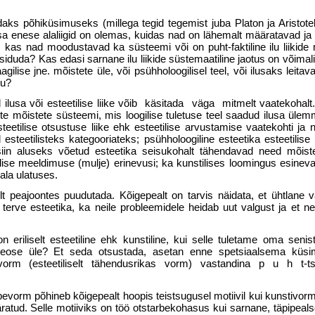
ks põhiküsimuseks (mil­lega tegid tegemist juba Platon ja Aristote
usa enese alaliigid on olemas, kuidas nad on lähemalt määratavad j
 kas nad moodustavad ka süsteemi või on puht-faktiline ilu liikide
siduda? Kas edasi sarnane ilu liikide süste­maatiline jaotus on võimal
aagilise jne. mõistete üle, või psühholoogilisel teel, või ilusaks leita
du?
 ilusa või esteetilise liike võib käsitada väga mitmelt vaatekohalt
te mõistete süsteemi, mis loo­gilise tuletuse teel saadud ilusa ülem
teetilise otsustuse liike ehk esteetilise arvustamise vaatekohti ja 
d esteetilisteks kategooriateks; psühholoogiline esteetika esteetilise 
siin aluseks võetud esteetika seisukohalt tähendavad need mõist
etilise meeldimuse (mulje) erinevusi; ka kunstilises loomingus esine
ala ulatuses.
lt peajoontes puudutada. Kõigepealt on tarvis näidata, et ühtlane v
 terve esteetika, ka neile probleemidele heidab uut valgust ja et ne
 eriliselt esteetiline ehk kunstiline, kui selle tuletame oma senis
stteose üle? Et seda otsustada, asetan enne spetsiaalsema küs
vorm (esteetiliselt tähendusrikas vorm) vastandina p u h t-ts
evorm põhineb kõigepealt hoopis teistsugusel motiivil kui kunstivor
määratud. Selle motiiviks on töö otstarbekohasus kui sarnane, täpipeal