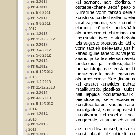
kui sarnane, näit. tööriista
nr. 3/2011
otstarbekohane „teos” peab 
nr. 4/2011
Kunstiline vorm tärkab selle­
nr. 5-6/2011
kunstniku tundeid vallanud ela
nr. 7/2011
viisil väljendada; see sünnib 
nr. 8-9/2011
elamuse kõrgele tundeväär
2012
otstarbevorm ei tohi minna kau
nr. 1/2012
tingimustel isegi otstarbeko
nr. 11-12/2012
teistsuguste protsesside läbi k
nr. 2/2012
vorm taotleb sellevastu just h
nr. 3-4/2012
kahe­sugune tähendus: väljend
nr. 5-6/2012
saand, ja ka teistele sarnasek
nr. 7/2012
tundeelust ja mõttekujutusl
nr. 8/2012
fantaasiakujutuste teostamist 
nr. 9-10/2012
tunnusega: ta peab tegevuss
2013
otstarbevormile. See „lisandu
nr. 1-2/2013
kui kasutet kunstides, puhta
nr. 11-12/2013
maalikunstis, plastikas, luule
nr. 3/2013
näit. leppida loodus­teadusl
nr. 4-8/2013
täiendusena, selle edasiar
nr. 9-10/2013
kunsttööstusest võetud näite
2014
puujalgadest, samasugusest t
nr. 1/2014
kunstivormi sel moel ei saa lu
2015
kaugemale, kuna taotleb kunsti
nr. 1/2015
Just need lisandused, mis rik
2016
kunst ulatab üle objekti lo
nr. 1/2016