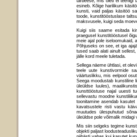
tarbeese, mis õieti ei teenigi
esineb. Kõige harilikum käsitö
kunsti, vaid paljas käsitöö 
toode, kunstitööstuslase talts
maksvusele, kuigi seda moev
Kuigi siis saame esitada ki
praegusel kunstitööstusel õigu
meie ajal pole iseloomukaid, a
Põhjuseks on see, et iga aja
tused saab alati ainult selles
jälle kord meele tuletada.
Sellega näeme ühtlasi, et olev
teele uute kunstivormide sa
väärtuslikku, mis eelpool osut
Seega moodustab kuns­tiline li
üleüldse luules), maali­kuns
kunsttööstuse najal uuesti t
sellevastu moodne kunstiliiku
toonitamine asendab kasutet ku
kavatsustele risti vastu käi
muutudes ülespuhutud sõnade
üleüldse pole võimalik midagi 
Mis siin selgeks tegime kunst
objekti paljast loodusteaduslik
niihästi vabas kui kasutet kun