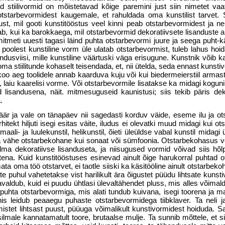
d stiilivormid on mõistetavad kõige paremini just siin nimetet vaat
otstarbevormidest kaugemale, et rahuldada oma kunsti­list tarvet.
st, mil gooti kunstitööstus veel kinni peab otstarbevormidest ja nei
ab, kui ka barokkaega, mil otstarbevormid dekoratiivsete lisanduste al
tmeti uuesti tagasi läind puhta otstarbevormi juure ja seega puht-kä
poolest kunstiline vorm üle ulatab otstarbevormist, tuleb lahus hoi
ndusviisi, mille kunstiline väärtuski väga erisugune. Kunstnik võib 
ma stiilitunde kohaselt teisen­dada, et, nii ütelda, seda ennast kunst
okoo aeg toolidele annab kaarduva kuju või kui biedermeierstiil arma
, laiu kaarelisi vorme. Või otstarbevormile lisatakse ka midagi koguni
nud lisandusena, näit. mitmesuguseid kaunistusi; siis tekib päris de
.
väär ja vale on tänapäev nii sagedasti korduv väide, eseme ilu ja o
hitekt hiljuti isegi esitas väite, iludus ei olevatki muud midagi kui o
aali- ja luulekunstil, helikunstil, õieti üleüldse vabal kunstil midagi ü
ma vähe otstarbekohane kui sonaat või sümfoonia. Otstarbekohasus v
ilma dekoratiivse lisanduseta, ja niisugused vormid võivad siis hõl
itutena. Kuid kunstitööstuses esinevad ainult õige harukorral puhtad 
ata oma töö otstarvet, ei taotle siiski ka käsitööline ainult otstarbe­k
e puhul vahetetakse vist harilikult ära õigustet püüdu lihtsate kunsti
 avaldub, kuid ei puudu ühtlasi ülevaltähendet pluss, mis alles või­mal
 puhta otstarbevormiga, mis alati tundub kuivana, isegi toorena ja m
 leidub peaaegu puhaste otstarbevormidega tiibklaver. Ta neli j
istet liht­sast puust, püüuga võimalikult kunstivormidest hoiduda. 
d silmale kan­natamatult toore, brutaalse mulje. Ta sunnib mõttele, et 