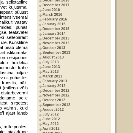
December 2018
a selletaoline
December 2017
rvet kujutama.
June 2016
gepealt püüust
March 2016
 intensiivsemal
February 2016
a­likult vastav
January 2016
mides; puhas
December 2015
gse, teatavatel
January 2014
i selle­pärast
December 2013
üle. Kunstiline
November 2013
 tal peab olema
October 2013
äärtuslikumaks
September 2013
 vorm esijoones
August 2013
uleb heidelda
July 2013
June 2013
eloomustet kahe
May 2013
ussina paljale
March 2013
v nii puhastes
February 2013
kunstis, näit.
January 2013
t (millega võib
December 2012
 otstarbevormi
November 2012
lgitame selle
October 2012
est, sirgetest
September 2012
p valmis, kuid
August 2012
e’i ajast läheb
July 2012
June 2012
May 2012
 mille poolest
April 2012
te ajajärkude