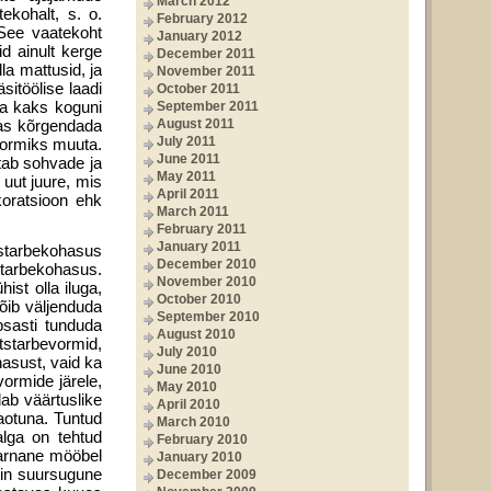
March 2012
ekohalt, s. o.
February 2012
 See vaatekoht
January 2012
d ainult kerge
December 2011
la mattusid, ja
November 2011
sitöölise laadi
October 2011
da kaks koguni
September 2011
kas kõrgendada
August 2011
July 2011
ivormiks muuta.
June 2011
stab sohvade ja
May 2011
 uut juure, mis
April 2011
koratsioon ehk
March 2011
February 2011
January 2011
tstarbekohasus
December 2010
tstarbekohasus.
November 2010
hist olla iluga,
October 2010
õib väljenduda
September 2010
psasti tunduda
August 2010
otstarbevormid,
July 2010
ohasust, vaid ka
June 2010
vormide järele,
May 2010
dab väärtuslike
April 2010
aotuna. Tuntud
March 2010
alga on tehtud
February 2010
Sarnane mööbel
January 2010
siin suursugune
December 2009