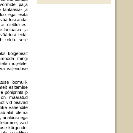
vormide palja
 fantaasia- ja
 loo ega esita
eväärtusi anda;
se üleüldisest
e fantaasia- ja
äärtusi leida.
ab kokku selle
ks kõigepealt
damööda mingi
tele muljetele,
ava väljenduse
tuse loomulik
melt esitamise
e põhiprintsiip
t on määratud
otiivid peavad
lik­e vahendite
eab alati olema
i, analüüsi ega
letamine, vaid
kkuse kõrgendet
ale kunstilise