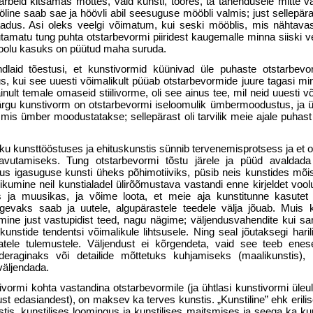
 tarbeid kitsamas mõttes, vaid kunsti, toores, ta tähendusele mitte
öline saab sae ja höövli abil seesuguse mööbli valmis; just sellepära
saadus. Asi oleks veelgi võimatum, kui seski mööblis, mis nähtav
utamatu tung puhta otstarbevormi piiridest kaugemalle minna siiski 
oolu kasuks on püütud maha suruda.
ndlaid tõestusi, et kunsti­vormid küünivad üle puhaste otstarbe
s, kui see uuesti võima­likult püüab otstarbevormide juure tagasi m
inult temale omaseid stiilivorme, oli see ainus tee, mil neid uuesti v
järgu kunstivorm on otstarbevormi iseloomulik ümbermoodustus, j
t, mis ümber moodustatakse; sellepärast oli tarvilik meie ajale puhas
iku kunsttööstuses ja ehituskunstis sünnib tervenemisprotsess ja et o
avutamiseks. Tung otstarbevormi tõstu järele ja püüd avaldada s
us igasuguse kunsti üheks põhimotiiviks, püsib neis kunstides mõist
ikumine neil kunstialadel ülirõõmustava vastandi enne kirjeldet voolu
tis ja muusikas, ja võime loota, et meie aja kunstitunne kasutet k
ugevaks saab ja uutele, algupärastele teedele välja jõuab. Muis k
mine just vastupidist teed, nagu nägime; väljendusvahendite kui sa
nstide tendentsi võimalikule lihtsusele. Ning seal jõutaksegi haril
vatele tulemustele. Väljendust ei kõrgendeta, vaid see teeb enes
raginaks või detailide mõttetuks kuhja­miseks (maalikunstis),
väljendada.
ivormi kohta vastandina otstarbevormile (ja ühtlasi kunstivormi üleu
ust edasiandest), on maksev ka terves kunstis. „Kunstiline” ehk erilisel
stis, kunstilises loomingus ja kunstilises maitsmises ja seega ka k