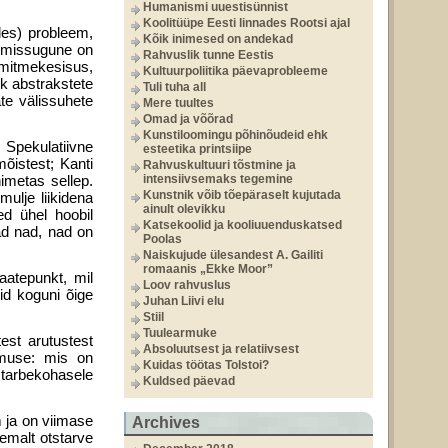
Humanismi uuestisünnist
Koolitüüpe Eesti linnades Rootsi ajal
les) probleem,
Kõik inimesed on andekad
a missugune on
Rahvuslik tunne Eestis
 mitmekesisus,
Kultuurpoliitika päevaprobleeme
ik abstrakstete
Tuli tuha all
vate välissuhete
Mere tuultes
Omad ja võõrad
Kunstiloomingu põhinõudeid ehk
. Spekulatiivne
esteetika printsiipe
mõistest; Kanti
Rahvuskultuuri tõstmine ja
nimetas sellep.
intensiivsemaks tegemine
Kunstnik võib tõepäraselt kujutada
mulje liikidena
ainult olevikku
ed ühel hoobil
Katsekoolid ja kooliuuenduskatsed
vad nad, nad on
Poolas
Naiskujude ülesandest A. Gailiti
romaanis „Ekke Moor”
aatepunkt, mil
Loov rahvuslus
id koguni õige
Juhan Liivi elu
Stiil
Tuulearmuke
test arutustest
Absoluutsest ja relatiivsest
imuse: mis on
Kuidas töötas Tolstoi?
tarbekohasele
Kuldsed päevad
m ja on viimase
Archives
semalt otstarve