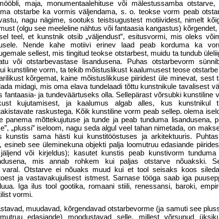
, mööbli, maja, monumentaalehituse või mälestussamba otstarve, j
oma otstarbe ka vormis väljendama, s. o. teokse vorm peab otsta
 vastu, nagu nägime, sootuks teistsugustest motiividest, nimelt kõi
must (olgu see meeleline nähtus või fantaasia kangastus) kõrgendet,
sel teel, et kunstnik otsib „väljendust”, esitusvormi, mis oleks võim
tusele. Nende kahe motiivi erinev laad peab korduma ka vor
gemale sellest, mis tingitud teokse otstarbest, muidu ta tundub ülelii
hatu või otstarbevastase lisandusena. Puhas otstarbevorm sünnibk
ui kunstiline vorm, ta tekib mõistuslikust kaalumusest teose ots­tarbe 
arilikust kõrgemat, kaine mõistuslikkuse piiridest üle minevat, sest
ada midagi, mis oma elava tunde­laadi tõttu kunstnikule tavalisest v
s fantaasia- ja tundeväärtuseks olla. Sellepärast võrsubki kunstiline
ikust kujutamisest, ja kaalumus algab alles, kus kunstnikul t
takis­tavate raskustega. Kõik kunstiline vorm peab sellep. olema is
e panema mõttekujutuse ja tunde ja peab tunduma lisandusena, pl
se”, „plussi” iseloom, nagu seda algul veel tahan nimetada, on makse
s kunstis sama hästi kui kunstitööstuses ja arkitektuuris. Puhtas 
s, esineb see üleminekuna objekti palja loomu­truu edasiande piirides
ik jäljend või kirjeldus); kasutet kunstis peab kunstivorm tunduma
endusena, mis annab rohkem kui paljas otstarve nõuakski. Se
 varal. Otstarve ei nõuaks muud kui et tool seisaks koos siledat
oest ja vastavakujulisest istmest. Sarnase tööga saab iga puusep
ua. Iga ilus tool gootika, romaani stiili, renessansi, baroki, empir
list vormi.
astavad, muudavad, kõrgendavad otstarbevorme (ja samuti see pluss,
omutruu edasiande) moodustavad selle, millest võrsunud üksiku