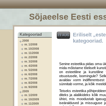
Sõjaeelse Eesti ess
Eriliselt „est
Kategooriad
23 AUG
kategooriad.
2008
nr. 1/2008
nr. 10/2008
nr. 11/2008
nr. 2/2008
nr. 3/2008
Senine esteetika pidas oma ü
nr. 4/2008
mida mõistame tõeliselt kunsti
nr. 5/2008
on esteetiline ja kunstiline
nr. 6/2008
otsustusele, loomingule? Sell
nr. 7/2008
avaldav vorm indifferentsest
nr. 8/2008
sünnitab vorme, ja kõik meeldi
nr. 9/2008
Teiseks esteetika põhiprobleem
2009
diteks ja alaliikideks kõik m
nr. 1/2009
ühist, mis moodustab igasug
nr. 10/2009
iseäraldused ja missuguse jao
nr. 11/2009