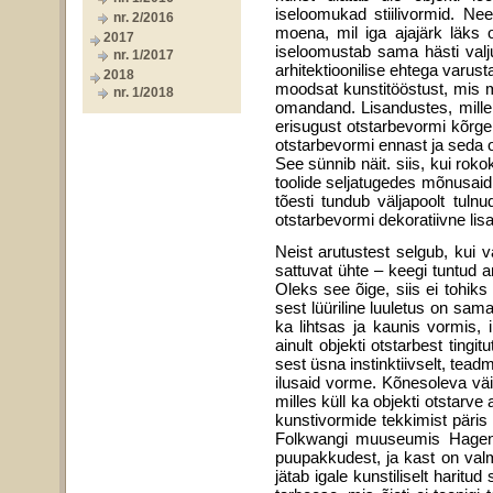
iseloomukad stiilivormid. Nee
nr. 2/2016
moena, mil iga ajajärk läks 
2017
iseloomustab sama hästi valju
nr. 1/2017
arhitektioonilise ehtega varust
2018
moodsat kunstitööstust, mis mi
nr. 1/2018
omandand. Lisandustes, mille 
erisugust otstarbevormi kõrge
ots­tarbevormi ennast ja seda o
See sünnib näit. siis, kui rok
toolide selja­tugedes mõnusaid
tõesti tundub välja­poolt tul
otstarbevormi dekoratiivne lisa
Neist arutustest selgub, kui 
sattuvat ühte – keegi tuntud ar
Oleks see õige, siis ei tohiks m
sest lüüriline luuletus on sa
ka lihtsas ja kaunis vormis, 
ainult objekti otstarbest ting
sest üsna instinktiivselt, teadm
ilusaid vorme. Kõnesoleva väit
milles küll ka objekti otstarve
kunstivormide tekkimist päris
Folkwangi muuseumis Hagenis
puupakkudest, ja kast on valm
jätab igale kunstiliselt haritu