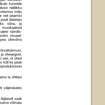
ikute kunstide
tuse näitlikku
esitamise mõju
e neli peamist
poolt läbielatu
diks sõna, ja
3) musikaalsed
ljete rütmilis-
museks visuaal-
 pea ühe­võrra
õrvaltulemusi.
t ja üheaegset,
si see, et ühed
is küll ka peab
reproduktsiooni
tame ta ühtlast
elt väljendudes
 õiglaselt saab
niisama võimatu