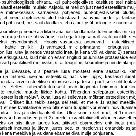
sühholoogiliselt ehitada, kui puht-objektiivse käsitluse teel näida
aadi esteetilisi muljeid. Asjaolu, et meil on just need esteetiliste muljet
vne mitmekesisus sarnasena põhjeneb puht-objektiivsetel olude
a, et need objektiivsed olud edustavad teatavaid tunde- ja fantaas
d põhjused, mis saab kindlaks teha ainult psühholoogilise uurimise t
, koomilise ja nende ala liikide analüüsi kindlamaks tulemuseks on kõi
 muljed ei ole ühe­väärtuslikud ega tekigi samalt vaatepunktilt, ses
leksi teisendamisel. Hoopis vastuoksa lagunevad esteetilis
s kahte eriliiki: 1) sarnased, mille pri­maarne erisugusus
on ilus, ülev ja nende vastandid inetu ja kena või väiklane; 2) sarnas
e erisugusust, kuid mis on enam tingitud psüühiliste protsesside eri
vad psüükiliselt mõjuvaks, s. o. traagiline, koomiline ja nende alaliigi
se ja ülevasse, siis peame ilusa mõistest enne saatusliku kah
 (ja mitmed uuemad esteetikud, näit. veel Lipps) käsitasid ilus
ähendas tervet esteetilise mõjuvuse ala ja teiselt poolt selle üht teatava
saks. Sellest kahemõttelikkusest peab tingimata hoiduma, kui so
liste muljete muude liikide kohta. Tähendan sellepärast esteetili
estee­tiliselt mõjuv”, kuna ilusa all sellevastu mõistan esteetiliselt mõju
val. Eri­liselt ilus tekib seega sel teel, et meile 1) asjad meeld
 2) et see kvalitatiivne võib olla enam tüüpilist või enam individuaalset
piliselt ilus ja individuaalselt ilus. Ülev sünnib sel moel, et 1) me
nsiivsed omadused ja et 2) meeldib kvantitatiivselt või intensiivselt er
s on siis: ilusa juures kvalitatiivselt ebameeldiv ehk inetu (mi
iduaalselt inetuna) ja üleva juures see, et meeldi­vust omandab asja
ib kena meeldiva ja väiklane ebameeldiva mulje põhjusena.