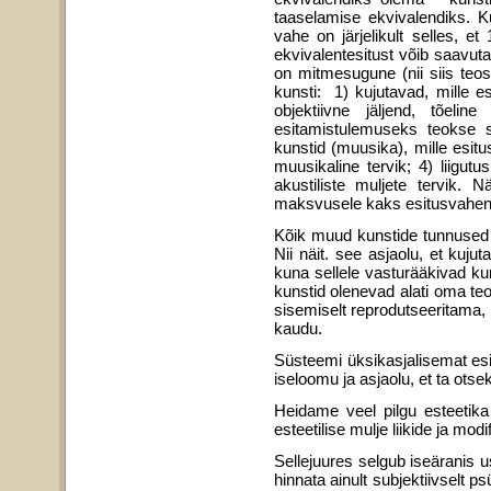
taaselamise ekvivalendiks. K
vahe on järjelikult selles, e
ekvivalentesitust võib saavu
on mitmesugune (nii siis teo
kunsti: 1) kujutavad, mille es
objektiivne jäljend, tõeli
esitamistulemuseks teokse sõ
kunstid (muusika), mille esitu
muusikaline tervik; 4) liigutu
akustiliste muljete tervik. 
maksvusele kaks esitusvahendi
Kõik muud kunstide tunnused 
Nii näit. see asjaolu, et kuju
kuna sellele vasturääkivad kun
kunstid olenevad alati oma teo
sisemiselt reprodutseeritama, 
kaudu.
Süsteemi üksikasjalisemat esit
iseloomu ja asjaolu, et ta otse
Heidame veel pilgu esteetika v
estee­tilise mulje liikide ja mod
Sellejuures selgub iseäranis u
hin­nata ainult subjektiivselt 