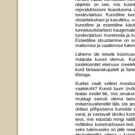
objektis on see, mis küünib
reproduktsiooni lisandusena 
tundeväärtusi. Kunstiline l
otstarbekohast ja kasulikku, v
kunstiline ja esteetiline kä
tunnetusotstarbest kaugemale j
tundeväärtusi muretseda ja ka
Esteetiline otsustamine on 
maitsmise ja vaatlemise tule
Läheme üle teisele küsimus
määrata kunsti olemus. Kun
tundetoonitet elamuse meelelis
kord fantaasiakujudelt ja fa
tõstuga.
Kuidas saab sellest moodus
vaatekoht? Kunsti tuum (mõis
teatav kindel liik, mis omakor
muidugi samuti olema laenat
esitamisvahendite läbi, siis
ühtlasi põhjustama kunstide te
varal, ja vastavalt üksiku kuns
teos, mis edustab mingi näitlik
mõttelise konstruktsiooni tee
seks tulemuseks on jälle reaal
ekvivalen­diks olema – kunstn