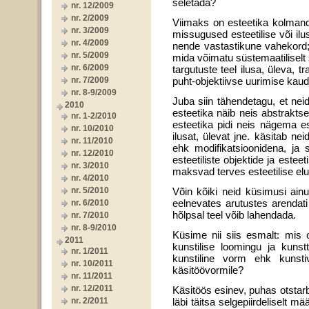
seletada?
nr. 12/2009
nr. 2/2009
Viimaks on esteetika kolmanda
nr. 3/2009
missugused esteetilise või il
nr. 4/2009
nende vastastikune vahekord;
nr. 5/2009
mida võimatu süstemaatiliselt 
nr. 6/2009
targutuste teel ilusa, üleva, tr
nr. 7/2009
puht-objektiivse uuri­mise kau
nr. 8-9/2009
Juba siin tähendetagu, et neid
2010
esteetika näib neis abstraktse
nr. 1-2/2010
estee­tika pidi neis nägema es
nr. 10/2010
ilusat, ülevat jne. käsitab nei
nr. 11/2010
ehk modifikatsioonidena, ja 
nr. 12/2010
esteetiliste objektide ja este
nr. 3/2010
maksvad terves esteetilise elu
nr. 4/2010
nr. 5/2010
Võin kõiki neid küsimusi ainu
eelnevates arutustes arendati
nr. 6/2010
hõlpsal teel võib lahendada.
nr. 7/2010
nr. 8-9/2010
Küsime nii siis esmalt: mis on
2011
kunstilise loomingu ja kun
nr. 1/2011
kunstiline vorm ehk kunsti
nr. 10/2011
käsitöövormile?
nr. 11/2011
nr. 12/2011
Käsitöös esinev, puhas otstarb
nr. 2/2011
läbi täitsa selgepiirdeliselt 