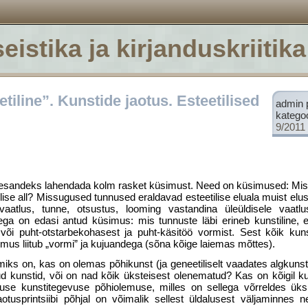
eistika ja kirjanduskriitika
eetiline”. Kunstide jaotus. Esteetilised
admin 
katego
9/2011
lesandeks lahendada kolm rasket küsimust. Need on küsimused: Mis o
lise all? Missugused tunnused eraldavad esteetilise eluala muist elu
 vaatlus, tunne, otsustus, looming vastandina üleüldisele vaatlus
ega on edasi antud küsimus: mis tunnuste läbi erineb kunstiline, es
 või puht-otstarbekohasest ja puht-käsitöö vormist. Sest kõik kuns
mus liitub „vormi” ja kujuandega (sõna kõige laiemas mõttes).
iks on, kas on olemas põhikunst (ja geneetiliselt vaadates algkunst)
uud kunstid, või on nad kõik üksteisest olenematud? Kas on kõigil ku
use kunstitegevuse põhiolemuse, milles on sellega võrreldes üks
tusprintsiibi põhjal on võimalik sellest üldalusest väljaminnes ne