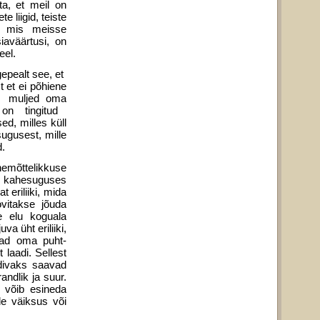
ta, et meil on
e liigid, teiste
l, mis meisse
iaväärtusi, on
eel.
gepealt see, et
t et ei põhiene
ed muljed oma
 on tingitud
ed, milles küll
sugusest, mille
d.
emõttelikkuse
at kahesuguses
t eriliiki, mida
ovitakse jõuda
se elu koguala
va üht eriliiki,
ivad oma puht-
 laadi. Sellest
eldivaks saavad
andlik ja suur.
s võib esineda
de väiksus või