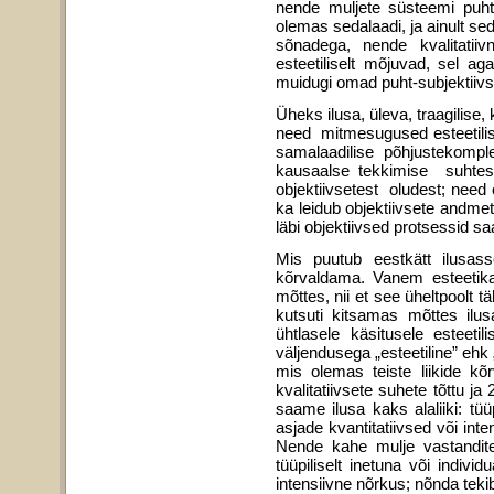
nende muljete süsteemi puht-p
olemas sedalaadi, ja ainult sedal
sõnadega, nende kvalitatii
esteetiliselt mõjuvad, sel ag
muidugi omad puht-subjektiivse
Üheks ilusa, üleva, traagilise
need mitmesugused esteetilised
samalaadilise põhjustekomp
kausaalse tekkimise suhte
objektiivsetest oludest; need 
ka leidub objektiivsete andmet
läbi objektiivsed protsessid saa
Mis puutub eestkätt ilusas
kõrvaldama. Vanem esteetika
mõttes, nii et see ühelt­poolt t
kutsuti kitsamas mõttes ilu
ühtlasele käsitusele esteeti
väljendusega „esteetiline” ehk „
mis olemas teiste liikide kõr
kvalitatiivsete suhete tõttu ja
saame ilusa kaks alaliiki: tüü
asjade kvantitatiivsed või inte
Nende kahe mulje vastanditek
tüüpiliselt inetuna või indiv
intensiivne nõrkus; nõnda tek