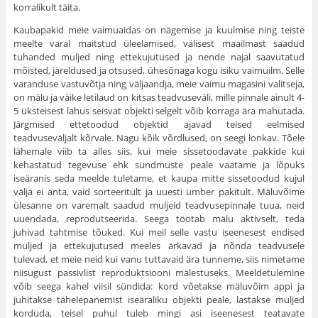
korralikult täita.
Kaubapakid meie vaimuaidas on nägemise ja kuulmise ning teiste
meelte varal maitstud üleelamised, välisest maa­ilmast saadud
tuhanded muljed ning ettekujutused ja nende najal saavutatud
mõisted, järeldused ja otsused, ühesõnaga kogu isiku vaimuilm. Selle
varanduse vastuvõtja ning välja­andja, meie vaimu magasini valitseja,
on mälu ja väike letilaud on kitsas teadvuseväli, mille pinnale ainult 4-
5 üksteisest lahus seisvat objekti selgelt võib korraga ära ma­hutada.
Järgmised ettetoodud objektid ajavad teised eelmised
teadvuseväljalt kõrvale. Nagu kõik võrdlused, on seegi lon­kav. Tõele
lähemale viib ta alles siis, kui meie sissetoodavate pakkide kui
kehastatud tegevuse ehk sündmuste peale vaa­tame ja lõpuks
iseäranis seda meelde tuletame, et kaupa mitte sissetoodud kujul
välja ei anta, vaid sorteeritult ja uuesti ümber pakitult. Mäluvõime
ülesanne on varemalt saadud muljeid teadvusepinnale tuua, neid
uuendada, rep­rodutseerida. Seega töötab mälu aktivselt, teda
juhivad tahtmise tõuked. Kui meil selle vastu iseenesest endised
muljed ja ettekujutused meeles ärkavad ja nõnda teadvusele
tulevad, et meie neid kui vanu tuttavaid ära tunneme, siis nimetame
niisugust passivlist reproduktsiooni mälestuseks. Meeldetulemine
võib seega kahel viisil sündida: kord võetakse mäluvõim appi ja
juhitakse tähelepanemist iseäraliku objekti peale, lastakse muljed
korduda, teisel puhul tuleb mingi asi iseenesest teatavate