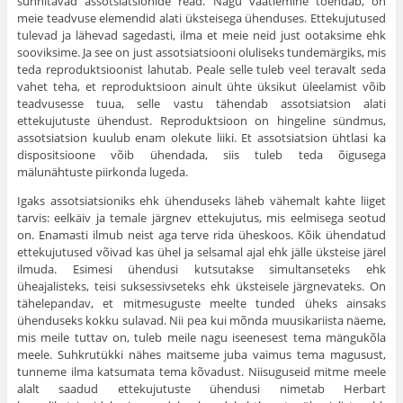
sünnitavad assotsiatsionide read. Nagu vaatlemine tõendab, on
meie teadvuse elemendid alati üksteisega ühenduses. Ettekujutused
tulevad ja lähevad sagedasti, ilma et meie neid just ootaksime ehk
sooviksime. Ja see on just assotsiatsiooni oluliseks tundemärgiks, mis
teda reproduktsioonist lahutab. Peale selle tuleb veel teravalt seda
vahet teha, et reproduktsioon ainult ühte üksikut üleelamist võib
teadvusesse tuua, selle vastu tähendab assotsiatsion alati
ettekujutuste ühendust. Reproduktsioon on hingeline sündmus,
assotsiatsion kuulub enam olekute liiki. Et assot­siatsion ühtlasi ka
dispositsioone võib ühendada, siis tuleb teda õigusega
mälunähtuste piirkonda lugeda.
Igaks assotsiatsioniks ehk ühenduseks läheb vähemalt kahte liiget
tarvis: eelkäiv ja temale järgnev ettekujutus, mis eelmisega seotud
on. Enamasti ilmub neist aga terve rida ühes­koos. Kõik ühendatud
ettekujutused võivad kas ühel ja selsamal ajal ehk jälle üksteise järel
ilmuda. Esimesi ühen­dusi kutsutakse simultanseteks ehk
üheajalisteks, teisi suksessivseteks ehk üksteisele järgnevateks. On
tähelepandav, et mitmesuguste meelte tunded üheks ainsaks
ühenduseks kokku sulavad. Nii pea kui mõnda muusikariista näeme,
mis meile tuttav on, tuleb meile nagu iseenesest tema mängukõla
meele. Suhkrutükki nähes maitseme juba vaimus tema magusust,
tunneme ilma katsumata tema kõvadust. Niisuguseid mitme meele
alalt saadud ettekujutuste ühendusi nimetab Herbart