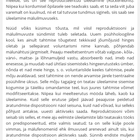
meelde, siis on see reprodutseeritud üleelamine (Rückerlebnis).
Niipea kui kordumisel õpilasele see teadvaks saab, et ta seda viit juba
varemalt on kuulnud, nii et tal tutvuse tundmus sigineb, siis saab see
üleelamine mäluilmuvuseks.
Nüüd võiks küsimus tõusta, mil viisil reproduktsiooni ja
mäluilmuvuste sündimist tuleb seletada. Uuem psühholoogiline
kool, kes ainult tahtmise tõugetest tekkivaid jõumõjusid hinges
oletab ja sellepärast voluntarismi nime kan­nab, põhjendab
mälunähtusi järgmiselt. Peaaju meeltetsentrum võtab valguse-, kõla-,
värvi-, maitse- ja lõhnamuljeid vastu, absorbeerib nad, imeb nad
enesesse, ja muudab nad ühtlasi sisemisteks hingeerutusteks ümber,
nõnda et nad meie hinge, s. o. voluntarislide keeles tahtmise, peale
mõju avaldavad, sest tahtmine on nende arvamise järele tsentraalne
psüühiline üksus. Selle mõju tagajärg on teatav üleelamine sisemise
kogumise ja täieliku omandamise teel, kus juures tahtmise võimet
modifitseeritakse. Niipea kui meelteerutus mööda läheb, kaob ka
üleelamine. Kuid selle erutuse jäljed jäävad peaajusse peidetud
äratundmise dispositsiooni näol seis­una, kuid nad võivad, kui selleks
põhjust antakse, uuesti aktiivseks saada. Reproduktsiooni võim
seisab siis selles, et meie aju eel­miste üleelamiste läbi teatavaks tööks
on predisponeeritud, ette valmis seatud; ta on selle külje poole
vimmas, ja mälufenomenid ehk ilmuvused arenevad ainult siis, kui
äratundmise dispositsioon aktiivseks saab. Sünnib endiste muljete