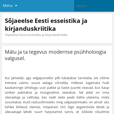
Menu
Sõjaeelse Eesti esseistika ja
kirjanduskriitika
Sõjaeelse Eesti esseistika ja kirjanduskriitika
Mälu ja ta tegevus modernse psühholoogia
valgusel.
Kui jämedat, aga selgejoonelist pilti lubatakse tarvitada, siis võime
inimese vaimu suure aidaga võrrelda, millesse lu­gemata hulk
kaubaronge ühtelugu uusi pakke ja kaste juurde veavad, kus kaup
ümber pakitakse ja müügivalmis seatakse. Sel aidal on oma
ülevaataja ja valitseja, kes sealt seda peab kätte ulatama, mida
soovitakse. Kuid vastuvõtmi­seks ning väljasaatmiseks on ainult üks
lühike letilaud ole­mas, mispärast töö õige aegamööda läheb ja
ülevaatajal läheb suurt harjutamist tarvis, et kõikide nõudmisi