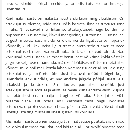
assotsiatsionide põhjal meelde ja on siis tutvuse tundmusega
ühendatud.
Kuid mälu mõiste on mälestamisest siiski laiem ning üleüldisem. On
ettekujutusi olemas, mida mälu võib korrata, ilma et tutvusetunne
ilmuks. Nii seisavad meil liikumise ettekujutused, nagu kõndimine,
hüppamine, kirjutamine, kla­veri mängimine, uisutamine, ujumine jne.
selgesti meeles, sest muidu ei oleks nende liigutuste toimepanek
võimalik, kuid ükski neist liigutustest ei ärata seda tunnet, et need
ettekujutused meile varemalt juba tuttavad oleksid olnud. Nad
korduvad alati uutena. Esimisest harutusest võiksime kokkuvõtteks
järgmise selgituse omandada: mäluks üleüldises mõttes nimetatakse
võimet, mille abil meil korda läheb vare­malt üleelatud muljeid ning
ettekujutusi ja mõtete ühendusi teataval mõõdul õigel kujul
uuendada ehk sundida, et nad endiste jälgede põhjal uuesti ellu
ärkaksid ja korduksid. Siin juures pannakse pearõhk just
ettekujutuste uuenduse ja elustuse peale, kuna endiste vaimukujude
alalhoidmisest enam palju juttugi ei või olla. Ettekujutusi võib
niisama vähe alal hoida ehk kestvaks teha nagu looduses
ettetulevaid protsesse; nad ei saa püsima jääda, vaid võivad ainult
ühe­suguste tingimuste all ühesugusel viisil korduda.
Mis mälu mõiste arenemisesse ja ta nimetusesse puutub, siis on nad
aja jooksul mitmed muudatused läbi teinud. Chr. Wolff nimetas seda