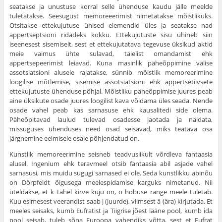
seatakse ja unustuse korral selle ühenduse kaudu jälle meelde
tuletatakse. Seesugust memoreeerimist nimetatakse mõistlikuks.
Otsitakse ettekujutuse ühised elemendid üles ja seatakse nad
appertseptsioni ridadeks kokku. Ettekujutuste sisu ühineb siin
iseenesest sisemiselt, sest et ettekujutatava tegevuse üksikud aktid
meie vaimus ühte sulavad, täielist omandamist ehk
appertsepeerimist leiavad. Kuna masinlik päheõppimine välise
assotsiatsioni alusele rajatakse, sünnib mõistlik memoreerimine
loogilise mõtlemise, sisemise assotsiatsioni ehk appertsetiivsete
ettekujutuste ühenduse põhjal. Mõistliku päheõppimise juures peab
aine üksikute osade juures loogilist kava võidama üles seada. Nende
osade vahel peab kas sarnasuse ehk kausalitedi side olema.
Päheõpitavad laulud tulevad osadesse jaotada ja näidata,
missuguses ühenduses need osad seisavad, miks teatava osa
järgnemine eelmisele osale põhjendatud on.
Kunstlik memoreerimine seisneb teadvuslikult võrdleva fantaasia
alusel. Ingenium ehk teravmeel otsib fantaasia abil asjade vahel
sarnasusi, mis muidu sugugi sarnased ei ole. Seda kunstlikku abinõu
on Dörpfeldt õigusega mee­lespidamise karguks nimetanud. Nii
üteldakse, et k tähel kirve kuju on, ο hobuse range meele tuletab.
Kuu esime­sest veerandist saab j (juurde), viimsest ä (ära) kirjutada. Et
meeles seisaks, kumb Eufratist ja Tiigrise jõest lääne pool, kumb ida
pool seisab, tuleb sõna Euroopa vahendiks võtta, sest et Eufrat