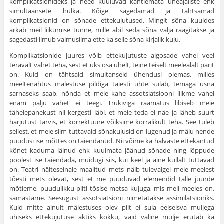
komplikatsionideks ja need kuuluvad kahtlemata üheajaliste ehk
simultaansete hulka. Kõige sagedamad ja tähtsamad
komplikatsionid on sõnade ettekujutused. Mingit sõna kuul­des
ärkab meil liikumise tunne, mille abil seda sõna välja räägitakse ja
sagedasti ilmub vaimusilma ette ka selle sõna kirjalik kuju.
Komplikatsionide juures võib ettekujutuste algosade vahel veel
teravalt vahet teha, sest et üks osa ühelt, teine teiselt meelealalt pärit
on. Kuid on tähtsaid simultanseid ühendusi olemas, milles
meeltenähtus mälestuse pildiga täiesti ühte sulab, temaga üsna
sarnaseks saab, nõnda et meie kahe assotsiatsiooni liikme vahel
enam palju vahet ei teegi. Trükiviga raamatus libiseb meie
tähelepanekust nii kergesti läbi, et meie teda ei näe ja läheb suurt
harjutust tarvis, et korrektuure võiksime korralikult teha. See tuleb
sellest, et meie silm tuttavaid sõnakujusid on lugenud ja mälu nende
puu­dusi ise mõttes on täiendanud. Nii võime ka halvaste ette­kantud
kõnet kaduma läinud ehk kuulmata jäänud sõnade ning lõppude
poolest ise täiendada, muidugi siis, kui keel ja aine küllalt tuttavad
on. Teatri näiteseinale maalitud mets näib tulevalgel meie meelest
tõesti mets olevat, sest et me puuduvad elemendid talle juurde
mõtleme, puudulikku pilti tõsise metsa kujuga, mis meil meeles on.
samastame. See­sugust assotsiatsioni nimetatakse assimilatsioniks.
Kuid mitte ainult mälestuses olev pilt ei sula eelseisva muljega
ühiseks ettekujutuse aktiks kokku, vaid väline mulje erutab ka