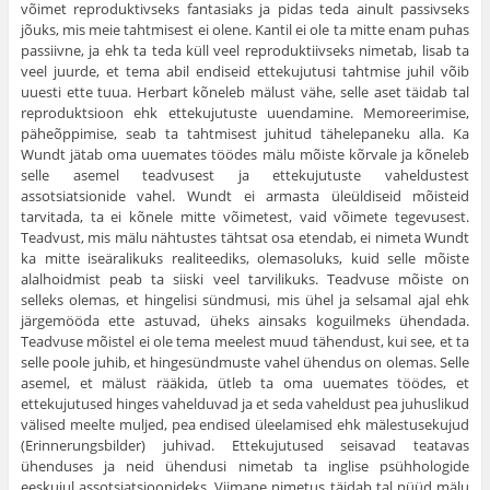
võimet reproduktivseks fantasiaks ja pidas teda ainult passivseks
jõuks, mis meie tahtmisest ei olene. Kantil ei ole ta mitte enam puhas
passiivne, ja ehk ta teda küll veel reproduktiivseks nimetab, lisab ta
veel juurde, et tema abil endiseid ettekujutusi tahtmise juhil võib
uuesti ette tuua. Herbart kõneleb mälust vähe, selle aset täidab tal
reproduktsioon ehk ettekujutuste uuendamine. Memoreerimise,
pähe­õppimise, seab ta tahtmisest juhitud tähelepaneku alla. Ka
Wundt jätab oma uuemates töödes mälu mõiste kõrvale ja kõneleb
selle asemel teadvusest ja ettekujutuste vaheldustest
assotsiatsionide vahel. Wundt ei armasta üleüldiseid mõis­teid
tarvitada, ta ei kõnele mitte võimetest, vaid võimete tegevusest.
Teadvust, mis mälu nähtustes tähtsat osa etendab, ei nimeta Wundt
ka mitte iseäralikuks realiteediks, olemasoluks, kuid selle mõiste
alalhoidmist peab ta siiski veel tarvilikuks. Teadvuse mõiste on
selleks olemas, et hingelisi sündmusi, mis ühel ja selsamal ajal ehk
järgemööda ette astuvad, üheks ainsaks koguilmeks ühendada.
Teadvuse mõistel ei ole tema meelest muud tähendust, kui see, et ta
selle poole juhib, et hingesündmuste vahel ühendus on olemas. Selle
asemel, et mälust rääkida, ütleb ta oma uuema­tes töödes, et
ettekujutused hinges vahelduvad ja et seda vaheldust pea juhuslikud
välised meelte muljed, pea endised üleelamised ehk mälestusekujud
(Erinnerungsbilder) juhivad. Ettekujutused seisavad teatavas
ühenduses ja neid ühendusi nimetab ta inglise psühhologide
eeskujul assotsiatsioonideks. Viimane nimetus täidab tal nüüd mälu