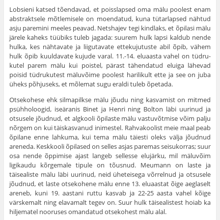
Lobsieni katsed tõendavad, et poisslapsed oma mälu poolest enam
abstraktsele mõtlemisele on moendatud, kuna tütarlapsed nähtud
asju paremini meeles peavad. Netshajev tegi kindlaks, et õpilasi mälu
järele kaheks tüübiks tuleb jagada: suurem hulk lapsi kaldub nende
hulka, kes nähta­vate ja liigutavate ettekujutuste abil õpib, vähem
hulk õpib kuuldavate kujude varal. 11.-14. eluaasta vahel on tüdru­
kutel parem mälu kui poistel, pärast tähendatud eluiga lähe­vad
poisid tüdrukutest mäluvõime poolest harilikult ette ja see on juba
üheks põhjuseks, et mõlemat sugu eraldi tuleb õpetada.
Otsekohese ehk silmapilkse mälu jõudu ning kasva­mist on mitmed
psühholoogid, iseäranis Binet ja Henri ning Bolton läbi uurinud ja
otsusele jõudnud, et algkooli õpi­laste mälu vastuvõtmise võim palju
nõrgem on kui täiskasva­nud inimestel. Rahvakoolist meie maal peab
õpilane enne lahkuma, kui tema mälu täiesti oleks välja jõudnud
areneda. Keskkooli õpilased on selles asjas paremas seisukorras; suur
osa nende õppimise ajast langeb sellesse elujärku, mil mäluvõim
ligikaudu kõrgemale tipule on tõusnud. Meumann on laste ja
täisealiste mälu läbi uurinud, neid üheteisega võrrel­nud ja otsusele
jõudnud, et laste otsekohene mälu enne 13. eluaastat õige aeglaselt
areneb, kuni 19. aastani ruttu kasvab ja 22-25 aasta vahel kõige
värskemalt ning elavamalt tegev on. Suur hulk täisealistest hoiab ka
hiljematel nooruses omandatud otsekohest mälu alal.