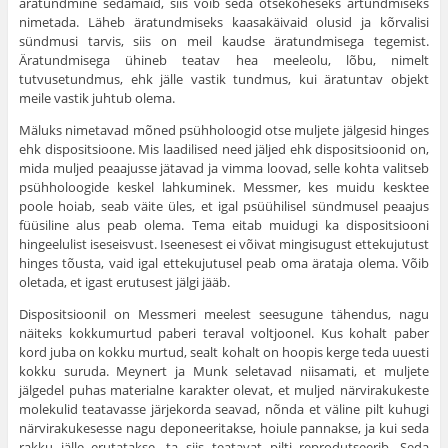
äratundmine seda­maid, siis võib seda otsekoheseks ärtundmiseks
nimetada. Läheb äratundmiseks kaasakäivaid olusid ja kõrvalisi
sünd­musi tarvis, siis on meil kaudse äratundmisega tegemist.
Äratundmisega ühineb teatav hea meeleolu, lõbu, nimelt
tutvusetundmus, ehk jälle vastik tundmus, kui äratuntav objekt
meile vastik juhtub olema.
Mäluks nimetavad mõned psühholoogid otse muljete jälgesid hinges
ehk dispositsioone. Mis laadilised need jäljed ehk dispositsioonid on,
mida muljed peaajusse jäta­vad ja vimma loovad, selle kohta valitseb
psühholoogide keskel lahkuminek. Messmer, kes muidu kesktee
poole hoiab, seab väite üles, et igal psüühilisel sündmusel peaajus
füüsiline alus peab olema. Tema eitab muidugi ka dispositsiooni
hingeelulist iseseisvust. Iseenesest ei võivat mingisugust ettekujutust
hinges tõusta, vaid igal ettekujutusel peab oma ärataja olema. Võib
oletada, et igast erutusest jälgi jääb.
Dispositsioonil on Messmeri meelest seesugune tä­hendus, nagu
näiteks kokkumurtud paberi teraval voltjoonel. Kus kohalt paber
kord juba on kokku murtud, sealt kohalt on hoopis kerge teda uuesti
kokku suruda. Meynert ja Munk seletavad niisamati, et muljete
jälgedel puhas materialne karakter olevat, et muljed närvirakukeste
molekulid teatavasse järjekorda seavad, nõnda et väline pilt kuhugi
närvirakukesesse nagu deponeeritakse, hoiule pannakse, ja kui seda
rakku jälle erutatakse, ta siis teatavat pilti reprodutseerib. Seda