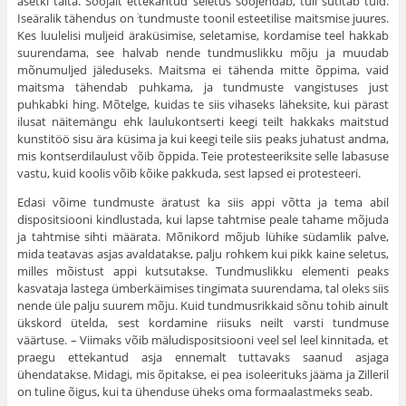
asetki täita. Soojalt ettekantud seletus soojendab, tuli sütitab tuld.
Iseäralik tähendus on
tundmuste toonil esteetilise maitsmise juures.
:
Kes luulelisi muljeid äraküsimise, seletamise, kordamise teel hakkab
suu­rendama, see halvab nende tundmuslikku mõju ja muudab
mõnumuljed jäleduseks. Maitsma ei tähenda mitte õppima, vaid
maitsma tähendab puhkama, ja tundmuste vangistuses just
puhkabki hing. Mõtelge, kuidas te siis viha­seks läheksite, kui pärast
ilusat näitemängu ehk laulukontserti keegi teilt hakkaks maitstud
kunstitöö sisu ära küsima ja kui keegi teile siis peaks juhatust andma,
mis kontserdilaulust võib õppida. Teie protesteeriksite selle labasuse
vastu, kuid koolis võib kõike pakkuda, sest lapsed ei protesteeri.
Edasi võime tundmuste äratust ka siis appi võtta ja tema abil
dispositsiooni kindlustada, kui lapse tahtmise peale tahame mõjuda
ja tahtmise sihti määrata. Mõnikord mõjub lühike südamlik palve,
mida teatavas asjas avaldatakse, palju rohkem kui pikk kaine seletus,
milles mõistust appi kutsu­takse. Tundmuslikku elementi peaks
kasvataja lastega üm­berkäimises tingimata suurendama, tal oleks siis
nende üle palju suurem mõju. Kuid tundmusrikkaid sõnu tohib ainult
ükskord ütelda, sest kordamine riisuks neilt varsti tundmuse
väärtuse. – Viimaks võib mäludispositsiooni veel sel leel kinnitada, et
praegu ettekantud asja ennemalt tuttavaks saa­nud asjaga
ühendatakse. Midagi, mis õpitakse, ei pea iso­leerituks jääma ja Zilleril
on tuline õigus, kui ta ühenduse üheks oma formaalastmeks seab.