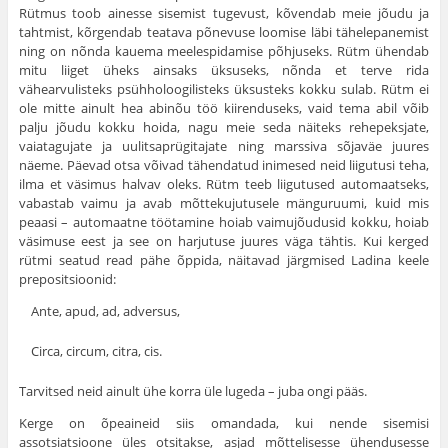
Rütmus toob ainesse sisemist tugevust, kõvendab meie jõudu ja
tahtmist, kõrgendab teatava põnevuse loomise läbi tähelepanemist
ning on nõnda kauema meelespida­mise põhjuseks. Rütm ühendab
mitu liiget üheks ainsaks üksuseks, nõnda et terve rida
vähearvulisteks psühholoogilisteks üksusteks kokku sulab. Rütm ei
ole mitte ainult hea abinõu töö kiirenduseks, vaid tema abil võib
palju jõudu kokku hoida, nagu meie seda näiteks rehepeksjate,
vaiatagujate ja uulitsaprügitajate ning marssiva sõjaväe juures
näeme. Päevad otsa võivad tähendatud inimesed neid liigu­tusi teha,
ilma et väsimus halvav oleks. Rütm teeb liigu­tused automaatseks,
vabastab vaimu ja avab mõttekujutusele mänguruumi, kuid mis
peaasi – automaatne töötamine hoiab vaimujõudusid kokku, hoiab
väsimuse eest ja see on harjutuse juures väga tähtis. Kui kerged
rütmi sea­tud read pähe õppida, näitavad järgmised Ladina keele
prepositsioonid:
Ante, apud, ad, adversus,
Circa, circum, citra, cis.
Tarvitsed neid ainult ühe korra üle lugeda – juba ongi pääs.
Kerge on õpeaineid siis omandada, kui nende sisemisi
assotsiatsioone üles otsitakse, asjad mõttelisesse ühendusesse