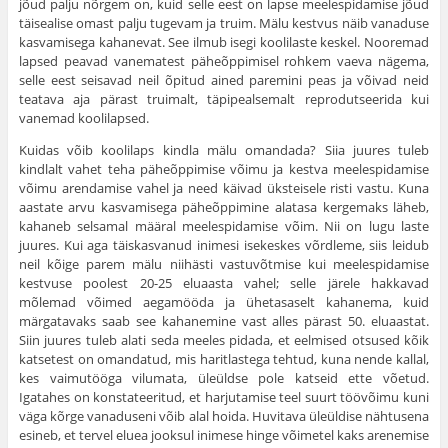
jõud palju nõrgem on, kuid selle eest on lapse meelespidamise jõud
täisealise omast palju tugevam ja truim. Mälu kestvus näib vana­duse
kasvamisega kahanevat. See ilmub isegi koolilaste keskel. Nooremad
lapsed peavad vanematest päheõppimisel rohkem vaeva nägema,
selle eest seisavad neil õpitud ained paremini peas ja võivad neid
teatava aja pärast truimalt, täpipealsemalt reprodutseerida kui
vanemad koolilapsed.
Kuidas võib koolilaps kindla mälu omandada? Siia juures tuleb
kindlalt vahet teha päheõppimise võimu ja kestva meelespidamise
võimu arendamise vahel ja need käivad üksteisele risti vastu. Kuna
aastate arvu kasvamisega päheõppimine alatasa kergemaks läheb,
kahaneb selsamal määral meelespidamise võim. Nii on lugu laste
juures. Kui aga täiskasvanud inimesi isekeskes võrdleme, siis leidub
neil kõige parem mälu niihästi vastuvõtmise kui meelespidamise
kestvuse poolest 20-25 eluaasta vahel; selle järele hakkavad
mõlemad võimed aegamööda ja ühetasaselt kahanema, kuid
märgatavaks saab see kahanemine vast alles pärast 50. elu­aastat.
Siin juures tuleb alati seda meeles pidada, et eel­mised otsused kõik
katsetest on omandatud, mis haritlastega tehtud, kuna nende kallal,
kes vaimutööga vilumata, üleüldse pole katseid ette võetud.
Igatahes on konstateeritud, et harjutamise teel suurt töövõimu kuni
väga kõrge vanaduseni võib alal hoida. Huvitava üleüldise nähtusena
esineb, et tervel eluea jooksul inimese hinge võimetel kaks arenemise