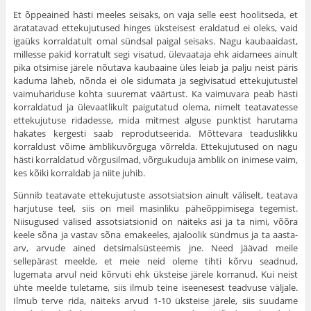
Et õppeained hästi meeles seisaks, on vaja selle eest hoolitseda, et
äratatavad ettekujutused hinges üksteisest eraldatud ei oleks, vaid
igaüks korraldatult omal sündsal paigal seisaks. Nagu kaubaaidast,
millesse pakid korratult segi visatud, ülevaataja ehk aidamees ainult
pika otsimise järele nõutava kaubaaine üles leiab ja palju neist päris
ka­duma läheb, nõnda ei ole sidumata ja segivisatud ettekuju­tustel
vaimuhariduse kohta suuremat väärtust. Ka vaimuvara peab hästi
korraldatud ja ülevaatlikult paigutatud olema, nimelt teatavatesse
ettekujutuse ridadesse, mida mitmest alguse punktist harutama
hakates kergesti saab reprodut­seerida. Mõttevara teaduslikku
korraldust võime ämblikuvõrguga võrrelda. Ettekujutused on nagu
hästi korraldatud võrgusilmad, võrgukuduja ämblik on inimese vaim,
kes kõiki korraldab ja niite juhib.
Sünnib teatavate ettekujutuste assotsiatsion ainult väli­selt, teatava
harjutuse teel, siis on meil masinliku päheõppimisega tegemist.
Niisugused välised assotsiatsionid on näiteks asi ja ta nimi, võõra
keele sõna ja vastav sõna emakeeles, ajaloolik sündmus ja ta aasta-
arv, arvude ained detsimalsüsteemis jne. Need jäävad meile
sellepärast meelde, et meie neid oleme tihti kõrvu seadnud,
lugemata arvul neid kõrvuti ehk üksteise järele korranud. Kui neist
ühte meelde tuletame, siis ilmub teine iseenesest teadvuse väljale.
Ilmub terve rida, näiteks arvud 1-10 üksteise järele, siis suu­dame