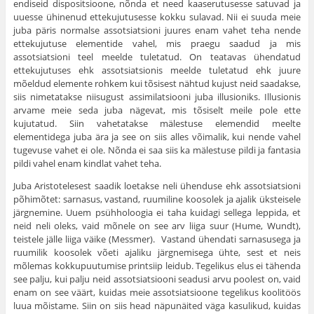
endiseid dispositsioone, nõnda et need kaaserutusesse satuvad ja
uuesse ühinenud ettekujutusesse kokku sulavad. Nii ei suuda meie
juba päris normalse assotsiatsioni juures enam vahet teha nende
ettekujutuse elementide vahel, mis praegu saadud ja mis
assotsiatsioni teel meelde tuletatud. On teatavas ühendatud
ettekujutuses ehk assotsiatsionis meelde tuletatud ehk juure
mõeldud elemente rohkem kui tõsisest nähtud kujust neid saadakse,
siis nimetatakse niisugust assimilatsiooni juba illusioniks. Illusionis
arvame meie seda juba nägevat, mis tõsiselt meile pole ette
kujutatud. Siin vahetatakse mälestuse elemendid meelte
elementidega juba ära ja see on siis alles võimalik, kui nende vahel
tuge­vuse vahet ei ole. Nõnda ei saa siis ka mälestuse pildi ja fantasia
pildi vahel enam kindlat vahet teha.
Juba Aristotelesest saadik loetakse neli ühenduse ehk assotsiatsioni
põhimõtet: sarnasus, vastand, ruumiline koosolek ja ajalik üksteisele
järgnemine. Uuem psühholoogia ei taha kuidagi sellega leppida, et
neid neli oleks, vaid mõ­nele on see arv liiga suur (Hume, Wundt),
teistele jälle liiga väike (Messmer). Vastand ühendati sarnasusega ja
ruumilik koosolek võeti ajaliku järgnemisega ühte, sest et neis
mõlemas kokkupuutumise printsiip leidub. Tegelikus elus ei tähenda
see palju, kui palju neid assotsiatsiooni seadusi arvu poolest on, vaid
enam on see väärt, kuidas meie assotsiatsioone tegelikus koolitöös
luua mõistame. Siin on siis head näpunäited väga kasulikud, kuidas