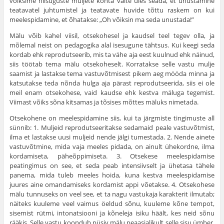
võiksime niisuguste muljete kohta väite üles seada, et unustamine
teatavatel juhtumistel ja teatavate huvide tõttu raskem on kui
meelespidamine, et õhatakse: „Oh võiksin ma seda unustada!”
Mälu võib kahel viisil, otsekohesel ja kaudsel teel tegev olla, ja
mõlemal neist on pedagogika alal isesugune tähtsus. Kui keegi seda
kordab ehk reprodutseerib, mis ta vähe aja eest kuulnud ehk näinud,
siis töötab tema mälu otsekohe­selt. Korratakse selle vastu mulje
saamist ja lastakse tema vastuvõtmisest pikem aeg mööda minna ja
katsutakse teda nõnda hulga aja pärast reprodutseerida, siis ei ole
meil enam otsekohese, vaid kaudse ehk kestva mäluga tege­mist.
Viimast võiks sõna kitsamas ja tõsises mõttes mäluks nimetada.
Otsekohene on meelespidamine siis, kui ta järgmiste tingimuste all
sünnib: 1. Muljeid reprodutseeritakse seda­maid peale vastuvõtmist,
ilma et lastakse uusi muljeid nende jälgi tumestada. 2. Nende ainete
vastuvõtmine, mida vaja meeles pidada, on ainult ühekordne, ilma
kordamiseta, päheõppimiseta. 3. Otsekese meelespidamise
peatingimus on see, et seda peab intensiivselt ja ühetasa tähele
panema, mida tuleb meeles hoida, kuna kestva meelespidamise
juures aine omandamiseks kordamist appi võetakse. 4. Otsekohese
mälu tunnuseks on veel see, et ta nagu vastukaja karakterit ilmutab;
näiteks kuuleme veel vaimus öeldud sõnu, kuu­leme kõne tempot,
sisemist rütmi, intonatsiooni ja kõneleja isiku häält, kes neid sõnu
rääkis. Selle vastu koondub püsiv mälu peaasjalikult selle sisu ümber,