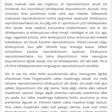
Edasi maksab veel see tingimus, et reproduktsioon ainult siis
õnnestab, kui koondatud tähelepanek dispositsiooni elus­tab. Ilma
otsimata, ilma püüdmata tuleb vähe asju meelde. Sellepärast
maksavad reproduktsiooni kohta järgmised seadused: Ettekujutus
reprodutseeritakse siis, kui jälg ehk d i spοsitsiοon just tähelepaneku
sihis seisab. Seda seadust kutsutakse otsekoheseks, sest et siin
tähelepaneku ja ettekujutuse vahel mingit vaheliiget ei ole. Kui aga,
nagu sagedasti juhtub, ühte ettekujutust tema ümb­ruse abil meelde
tuletatakse, siis ilmub kaudne reproduktsioon. Pilved toovad välgu
ettekujutuse, kuu jälle tähtede kuju enesega kaasa. Sellest
omandame kaudse reproduktsiooni seaduse: Ettekujutus
reprodutseeritakse, kui tema dispositsioon teise seesuguse
dispositsiooni ligidal seisab, mis ise tähelepaneku sihi alla käib. Nii ei
või ilma tähelepanemata mingisugust reproduktsiooni sündida.
Siin ei saa ma seda mitte puudutamata jätta, missugu­ses ligidas
ühenduses meie hingemaailm välise maailmaga seisab. Kui meie
tahame reprodutseeritud ettekujutust üle elada, siis peab meil ajus
selleks dispositsioon shk jälg olema. Seda jälge oleme alles välisest
maailmast saanud. Seega algab sisemise vaimuelu arenemine alles
siis peale, kui välise maailmaga hakkame kokku puutuma, ja oma
arenemise algusel on inimene täiesti välise maailma külge seotud.
Ilma välise maa­ilmata oleks küll peaaju olemas, kuid veel mitte
dispositsioone, ega ka mitte mälu. Mida rohkem kellelgi meelelisi