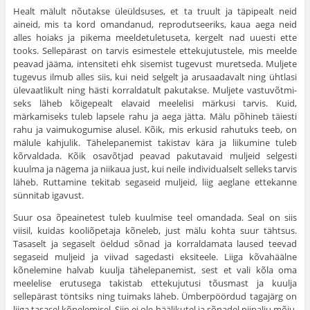
Healt mälult nõutakse üleüldsuses, et ta truult ja täpipealt neid
aineid, mis ta kord omandanud, reprodutseeriks, kaua aega neid
alles hoiaks ja pikema meeldetuletuseta, ker­gelt nad uuesti ette
tooks. Sellepärast on tarvis esimestele ettekujutustele, mis meelde
peavad jääma, intensiteti ehk sisemist tugevust muretseda. Muljete
tugevus ilmub alles siis, kui neid selgelt ja arusaadavalt ning ühtlasi
ülevaatlikult ning hästi korraldatult pakutakse. Muljete vastuvõtmi­
seks läheb kõigepealt elavaid meelelisi märkusi tarvis. Kuid,
märkamiseks tuleb lapsele rahu ja aega jätta. Mälu põhineb täiesti
rahu ja vaimukogumise alusel. Kõik, mis erkusid rahutuks teeb, on
mälule kahjulik. Tähelepanemist takistav kära ja liikumine tuleb
kõrvaldada. Kõik osavõtjad peavad pakutavaid muljeid selgesti
kuulma ja nägema ja niikaua just, kui neile individualselt selleks tarvis
läheb. Ruttamine tekitab segaseid muljeid, liig aeglane ettekanne
sünnitab igavust.
Suur osa õpeainetest tuleb kuulmise teel omandada. Seal on siis
viisil, kuidas kooliõpetaja kõneleb, just mälu kohta suur tähtsus.
Tasaselt ja segaselt öeldud sõnad ja korraldamata laused teevad
segaseid muljeid ja viivad sage­dasti eksiteele. Liiga kõvahäälne
kõnelemine halvab kuulja tähelepanemist, sest et vali kõla oma
meelelise erutusega takistab ettekujutusi tõusmast ja kuulja
sellepärast töntsiks ning tuimaks läheb. Ümberpöördud tagajärg on
liiga tasasel kõnelemisel. Siin ei ole häälikutel ja sõnadel niipalju mõju,