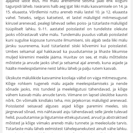
ajajärke laste elus, mil mälu arenemine seisma jääb ehk koguni
tagurpidi läheb. Iseäranis halb aeg igat liiki mälu kasvami­sele on 14. ja
15. eluaasta. Võrdlemisi ruttu areneb mälu lastel 10. ja 12. eluaasta
vahel. Teiseks, selgus katsetest, et lastel mäluliigid mitmesugusel
kiirusel arene­vad, pealegi lähevad selles poiss- ja tütarlaste mäluliigid
tüüpiliselt lahku. 9.-11. aastatel poisslastel on tundeliste olekute
jaoks võõrastavalt vähe mälu. Tundemälu puudus vältab poisslastel
kuni sugulise küpsuse tunnuste ilmumiseni, siis algab seda liiki mälu
järsku suurenema, kuid tütar­lastel siiski kõvemini kui poisslastel.
Umbes selsamal ajal hakkavad ka puudutamise ja lihaste liikumise
muljed kiiremini meelde jääma. Huvitav on see, et mälu mõtteliste
mõistete ja arvude jaoks ühel ja selsamal ajal areneb, kuna asjade ja
häälte meelespidamine neist lahku läheb ja palju rutem kasvab.
Üksikute mäluliikide kasvamine kooliaja vältel on väga mitmesugune.
Kõige rohkem tugeneb mälu asjade meelespidamiseks ja nende
sõnade jaoks, mis tundeid ja meeleliigutusi tähendavad, ja kõige
vähem kasvab mälu arvude tarvis. Viimane on lapsel üleüldse kaunis
nõrk. On või­malik kindlaks teha, mis järjekorras mäluliigid arenevad.
Poisslastel seisavad alguses asjad kõige paremini meeles, siis
järgnevad sõnad, mis nähtavaid asju tähendavad; selle järele tulevad
helid, puudutamise ja liigutamise ettekujutused, arvud ja abstraktsed
mõisted ja kõige viimaks areneb mälu tunnete ja meeleolude tarvis.
Tütarlaste mälu läheb eel­mistest tähelepanekutest ainult vähe lahku.