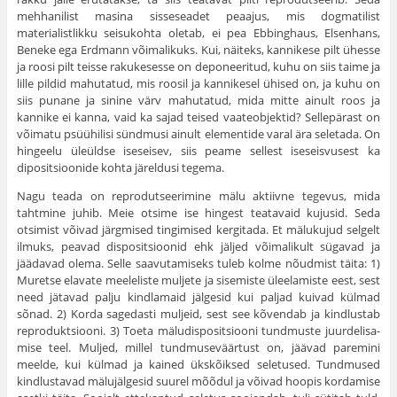
mehhanilist masina sisseseadet peaajus, mis dogmatilist
materialistlikku seisukohta oletab, ei pea Ebbinghaus, Elsenhans,
Beneke ega Erdmann võimali­kuks. Kui, näiteks, kannikese pilt ühesse
ja roosi pilt teisse rakukesesse on deponeeritud, kuhu on siis taime ja
lille pildid mahutatud, mis roosil ja kannikesel ühised on, ja kuhu on
siis punane ja sinine värv mahutatud, mida mitte ainult roos ja
kannike ei kanna, vaid ka sajad teised vaateobjektid? Sellepärast on
võimatu psüühilisi sündmusi ainult elementide varal ära seletada. On
hingeelu üleüldse isesei­sev, siis peame sellest iseseisvusest ka
dipositsioonide kohta järeldusi tegema.
Nagu teada on reprodutseerimine mälu aktiivne tegevus, mida
tahtmine juhib. Meie otsime ise hingest teatavaid ku­jusid. Seda
otsimist võivad järgmised tingimised kergitada. Et mälukujud selgelt
ilmuks, peavad dispositsioonid ehk jäljed võimalikult sügavad ja
jäädavad olema. Selle saavutamiseks tuleb kolme nõudmist täita: 1)
Muretse elavate meeleliste muljete ja sisemiste üleelamiste eest, sest
need jätavad palju kindlamaid jälgesid kui paljad kuivad külmad
sõnad. 2) Korda sagedasti muljeid, sest see kõvendab ja kindlustab
reproduktsiooni. 3) Toeta mäludispositsiooni tundmuste juurdelisa­
mise teel. Muljed, millel tundmuseväärtust on, jäävad pa­remini
meelde, kui külmad ja kained ükskõiksed seletused. Tundmused
kindlustavad mälujälgesid suurel mõõdul ja võivad hoopis kordamise