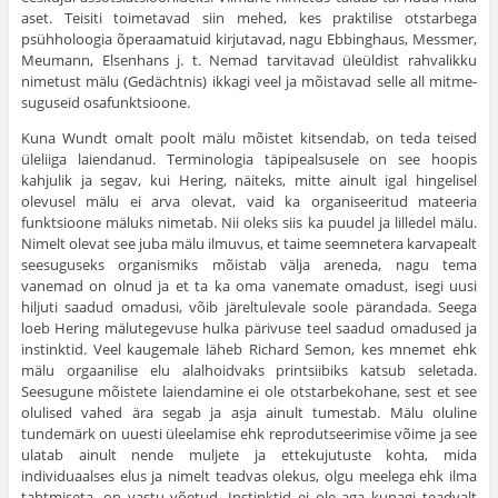
aset. Teisiti toime­tavad siin mehed, kes praktilise otstarbega
psühholoogia õperaamatuid kirjutavad, nagu Ebbinghaus, Messmer,
Meumann, Elsenhans j. t. Nemad tarvitavad üleüldist rahvalikku
nimetust mälu (Gedächtnis) ikkagi veel ja mõistavad selle all mitme­
suguseid osafunktsioone.
Kuna Wundt omalt poolt mälu mõistet kitsendab, on teda teised
üleliiga laiendanud. Terminologia täpipealsusele on see hoopis
kahjulik ja segav, kui Hering, näiteks, mitte ainult igal hingelisel
olevusel mälu ei arva olevat, vaid ka organiseeritud mateeria
funktsioone mäluks nimetab. Nii oleks siis ka puudel ja lilledel mälu.
Nimelt olevat see juba mälu ilmuvus, et taime seemnetera karvapealt
seesuguseks organismiks mõistab välja areneda, nagu tema
vanemad on olnud ja et ta ka oma vanemate omadust, isegi uusi
hiljuti saadud omadusi, võib järeltulevale soole pärandada. Seega
loeb Hering mälutegevuse hulka pärivuse teel saadud oma­dused ja
instinktid. Veel kaugemale läheb Richard Semon, kes mnemet ehk
mälu orgaanilise elu alalhoidvaks printsiibiks katsub seletada.
Seesugune mõistete laiendamine ei ole otstarbekohane, sest et see
olulised vahed ära segab ja asja ainult tumestab. Mälu oluline
tundemärk on uuesti üle­elamise ehk reprodutseerimise võime ja see
ulatab ainult nende muljete ja ettekujutuste kohta, mida
individuaalses elus ja nimelt teadvas olekus, olgu meelega ehk ilma
tahtmiseta, on vastu võetud. Instinktid ei ole aga kunagi teadvalt