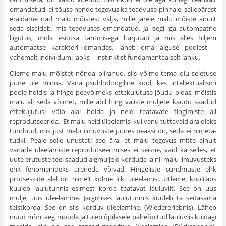
omandatud, ei tõuse nende tegevus ka teadvuse pin­nale, sellepärast
eraldame nad mälu mõistest välja, mille järele mälu mõiste ainult
seda sisaldab, mis teadvuses omandatud. Ja isegi iga automaatne
liigutus, mida esiotsa tahtmisega harjutati ja mis alles hiljem
automaatse karakteri omandas, läheb oma alguse poolest –
vähemalt indiviidumi jaoks – instinktist fundamentaalselt lahku.
Oleme mälu mõistet nõnda piiranud, siis võime tema olu seletuse
juure üle minna. Vana psühholoogiline kool, kes intellektualismi
poole hoidis ja hinge peavõimeks ettekujutuse jõudu pidas, mõistis
mälu all seda võimet, mille abil hing väliste muljete kaudu saadud
ettekujutusi võib alal hoida ja neid teatavate tingimiste all
reprodutseerida. Et mälu neid üleelamisi kui vanu tuttavaid ära oleks
tundnud, mis just mälu ilmuvuste juures peaasi on, seda ei nimeta­
tudki. Peale selle unustati see ära, et mälu tegevus mitte ainult
vanade üleelamiste reprodutseerimises ei seisne, vaid ka selles, et
uute erutuste teel saadud algmuljeid korduda ja nii mälu ilmuvusteks
ehk fenomenideks areneda võivad. Hingeliste sündmuste ehk
protsesside alal on nimelt kolme liiki üleelamisi. Ütleme, koolilaps
kuuleb laulutunnis esimest korda teatavat lauluviit. See on uus
mulje, uus üleelamine. Järgmises laulutunnis kuuleb ta sedasama
teistkorda. See on siis korduv üleelamine. (Wiedererlebnis). Läheb
nüüd mõni aeg mööda ja tuleb õpilasele päheõpitud lauluviis kuidagi