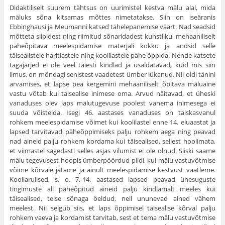
Didaktiliselt suurem tähtsus on uurimistel kestva mälu alal, mida
mäluks sõna kitsamas mõttes nimetatakse. Siin on iseäranis
Ebbinghausi ja Meumanni katsed tähelepanemise väärt. Nad seadsid
mõtteta silpidest ning riimitud sõnaridadest kunstliku, mehaaniliselt
päheõpitava meelespidamise ma­terjali kokku ja andsid selle
täisealistele haritlastele ning koolilastele pähe õppida. Nende katsete
tagajärjed ei ole veel täiesti kindlad ja usaldatavad, kuid mis siin
ilmus, on mõndagi senistest vaadetest ümber lükanud. Nii oldi tänini
arvamises, et lapse pea kergemini mehaaniliselt õpitava mäluaine
vastu võtab kui täisealise inimese oma. Arvud näitavad, et üheski
vanaduses olev laps mälutugevuse poolest vanema inimesega ei
suuda võistelda. Isegi 46. aastases vanaduses on täiskasvanul
rohkem meelespidamise võimet kui koolilastel enne 14. eluaastat ja
lapsed tarvitavad pähe­õppimiseks palju rohkem aega ning peavad
nad aineid palju rohkem kordama kui täisealised, sellest hoolimata,
et viimastel sagedasti selles asjas vilumist ei ole olnud. Siiski saame
mälu tegevusest hoopis ümberpöördud pildi, kui mälu vastu­võtmise
võime kõrvale jätame ja ainult meelespidamise kest­vust vaatleme.
Kooliarulised, s. o. 7.-14. aastased lapsed peavad ühesuguste
tingimuste all päheõpitud aineid palju kindlamalt meeles kui
täisealised, teise sõnaga öeldud, neil ununevad ained vähem
meelest. Nii selgub siis, et laps õppimisel täisealise kõrval palju
rohkem vaeva ja kordamist tarvitab, sest et tema mälu vastuvõtmise