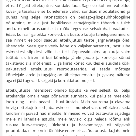
et nad õigeid ettekujutusi suudaks luua. Sage sisukohane vaheldus
kõva- ja tasahäälelise kõnelemise vahel, sündsad modulatsionid ja
puhas ning selge intonatsioon on pedago-gilis-psühholoogiline
nõudmine, millele just kooliklassis esmajärguline tähendus tuleb
anda, nimelt arusaamise ja mälu tegevuse seisukohalt vaatades.
Edasi, kui sa liiga pikka kõneled, siis kustub kuulja tähelepanemine, ei
saa nimelt eelpool saadud ettekujutusi teiste järgnevatega õieti
ühendada. See­sugune veniv kõne on väljakannatamatu, sest juba
esimestest silpidest võid ise teisi järgnevaid aimata; kuulja vaim
töötab siis kiiremini kui kõneleja järele jõuab ja kõneleja sõnad
takistavad siis mõtlemist. Liiga kiiret kõnet kuuldes ei suudeta kõiki
pakutavaid ettekujutusi reprodutseerida, ei saada mõttega
kõnelejale järele ja tagajärg on tähelepanematus ja igavus; mälusse
aga ei jää tugevaid, selgeid ja korralda­tud muljeid.
Ettekujutuste intensiteet oleneb lõpuks ka veel sellest, kui palju
ettekandja oma ainega põnevust sünnitab, kui palju ta meeleolu
loob ning – mis peaasi – huvi äratab. Mida suurema ja elavama
huviga ettekujutused juba esimesel ilmumisel vastu võetakse, seda
kindlamini jäävad nad meelde. Inimesed võivad teatavate asjadega
meile nii lähedale astuda, meie huvisid olgu heleda rõõmu ehk
rusuva kurvastusega, ülekohtu ja haavamisega nii sügavalt
puudutada, et me neid üleüldse enam ei saa ära unustada. Jah, meie