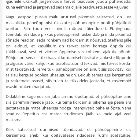
igaühele üksikult järgemööda tervet teadvuse jõudu pühendada,
kuna eelmised ja järgnevad sedamaid jälle teadvusetusesse vajuvad.
Nagu eespool püsiva mälu arutusel pikemalt seletatud, on just
masinlikku päheõppimist üksikute psühholoogide poolt põhjalikult
uuritud. Siin toon veel ainult mõned täiendused. Ebbinghaus
tõendab, et ridade pikkus päheõppimist rasken­dab ja mida pikemad
sõnade read on, seda rohkem nad kordamist nõuavad. Steffens jälle
on leidnud, et kasulikum on tervet salmi korraga õppida kui
tükkhaaval, sest et viimne õppimise viis rohkem ajakulu nõuab.
Põhjus on see, et tükkhaaval kordamisel üksikute jaokeste lõppude
ja alguste vahel kahjulikud assotsiatsionid tekivad, mis tervet korda­
mist takistavad. Terve tüki päheõppimine on ainult siis soovitav, kui
ta sisu kerguse poolest ühesugune on. Leidub temas aga kergemaid
ja raskemaid osasid, siis tuleb ta tük­kideks jaotada, et raskemaid
osasid rohkem harjutada.
Didaktiline kogemus on juba ammu õpetanud, et päheõpitav aine
siis paremini meelde jääb, kui tema kordamisi pikema aja peale ära
jaotatakse ja mitte üheainsa hooga intensiivselt pähe ei õpita. Vana
seadus: Repetitio est mater studiorum jääb ka meie ajal veel
maksma.
Kõik katselised uurimised tõendavad, et päheõppimine siis
kergemaks läheb, kui õpitavatesse ridadesse rütmi soe­tatakse.