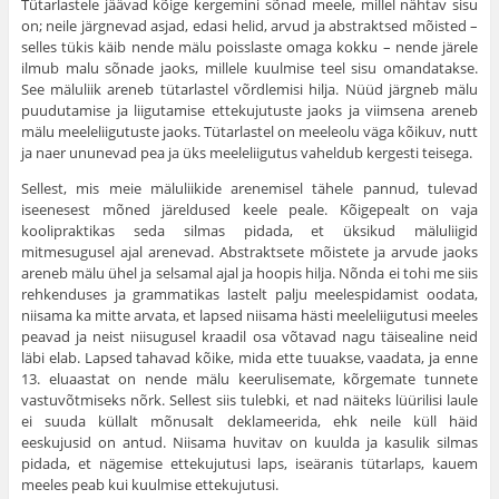
Tütarlastele jää­vad kõige kergemini sõnad meele, millel nähtav sisu
on; neile järgnevad asjad, edasi helid, arvud ja abstraktsed mõisted –
selles tükis käib nende mälu poisslaste omaga kokku – nende järele
ilmub malu sõnade jaoks, millele kuulmise teel sisu omandatakse.
See mäluliik areneb tütar­lastel võrdlemisi hilja. Nüüd järgneb mälu
puudutamise ja liigutamise ettekujutuste jaoks ja viimsena areneb
mälu meeleliigutuste jaoks. Tütarlastel on meeleolu väga kõikuv, nutt
ja naer ununevad pea ja üks meeleliigutus vaheldub kergesti teisega.
Sellest, mis meie mäluliikide arenemisel tähele pannud, tulevad
iseenesest mõned järeldused keele peale. Kõigepealt on vaja
koolipraktikas seda silmas pidada, et üksikud mälu­liigid
mitmesugusel ajal arenevad. Abstraktsete mõistete ja arvude jaoks
areneb mälu ühel ja selsamal ajal ja hoopis hilja. Nõnda ei tohi me siis
rehkenduses ja grammatikas lastelt palju meelespidamist oodata,
niisama ka mitte arvata, et lapsed niisama hästi meeleliigutusi meeles
peavad ja neist niisugusel kraadil osa võtavad nagu täisealine neid
läbi elab. Lapsed tahavad kõike, mida ette tuuakse, vaadata, ja enne
13. eluaastat on nende mälu keerulisemate, kõrge­mate tunnete
vastuvõtmiseks nõrk. Sellest siis tulebki, et nad näiteks lüürilisi laule
ei suuda küllalt mõnusalt dekla­meerida, ehk neile küll häid
eeskujusid on antud. Niisama huvitav on kuulda ja kasulik silmas
pidada, et nägemise ettekujutusi laps, iseäranis tütarlaps, kauem
meeles peab kui kuulmise ettekujutusi.