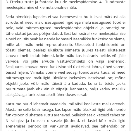
3. Ettekujutuste ja fantasia kujude meelespidamine. 4. Tundmuste
meelespidamine ehk emotsionalne mälu.
Seda nimekirja lugedes ei saa iseenesest suhu tulevat märkust alla
suruda, et need mälu isesugused liigid ega mälu isesugused tööd ei
pole, vaid mitmesugused meelespidamise objektid. Ja ometigi on
tähendatud jaotus põhjendatud. Sest kui iseäralikke meelespidamise
aineid on, siis peab ka nende kohaseid iseäralikke funktsioone olema,
mille abil mälu neid reprodutseerib. Ülesloetud funktsioonid on
tõesti olemas, pealegi üksikute inimeste juures täiesti üksteisest
lahus: nimelt leidub inimesi, kelle mälu kas ise­äranis helide, või jälle
värvide, või jälle arvude vastuvõtmi­seks on välja arenenud.
Sealjuures ilmuvad need funktsioonid üksteisest lahus, ühed varem,
teised hiljem. Viimaks võime veel sedagi tõenduseks tuua, et need
mitmesugused mäluliigid üleüldse isekeskes iseseisvad on; mõne
objekti jaoks võib mälu täiesti ära kaduda, kuna ta teiste jaoks
puutumata jääb ehk ainult niipalju kannatab, palju kaduv mäluliik
alalejäävaga funktsioonalselt ühenduses seisab.
Katsume nüüd lähemalt vaadelda, mil viisil koolilaste mälu areneb.
Alustame selle küsimusega, kas lapse mälu üksikud liigid ehk nende
funktsioonid ühetasa ruttu arenevad. Sellekohaseid katseid tehes on
Nitschajev ja Lobsien otsu­sele jõudnud, et lastel kõik mäluliigid
arenemises perioo­dilist vankumist avaldavad, see tähendab: on