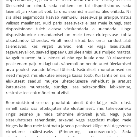
üleelamisi on olnud, seda rohkem on tal dispositsioone, seda
laiemalt ja rikkamalt võib ta oma sisemist maailma üles ehitada. Nii
siis alles aegamööda kasvab vaimuelu iseseisvus ja ärarippumatus
välisest maailmast. Kuid päris iseseisvaks ei saa meie kunagi, sest
dispositsioone tuleb alatasa värskendada ja uuendada. Hinge
dispositsioonide omandamisel on meie terve elutegevuse kohta
otsustandev tähendus. Ainult need isikud, kes oma haridust alati
täiendavad, kes virgalt uurivad, ehk kel väga laiaulatuslik
tegevuseväli on, saavad igapäev uusi üle­elamisi, uusi muljeid maitsta.
Kaugelt suurem hulk inimesi ei näe ega kuule oma 30 eluaastast
peale enam palju midagi uut, vähemalt on nende uued üleelamised
arvu poolest va­nade kõrval tühised. Iseäraliselt monotoonsed on
need muljed, mis elukutse enesega kaasa toob. Kui tähtis on siis, et
elukutsest saadud muljete ühetaolusesse vaheldust ja äratust
katsutakse muretseda, sündigu see seltskondliku läbi­käimise,
reisimise teel ehk mõnel muul viisil.
Reproduktsioni seletus puudutab ainult ühte külge mälu olust,
nimelt seda osa ettekujutamiste elustamisest, mis tähelepaneku
ringis seisneb ja mida tahtmine aktivselt juhib. Nagu juba
sissejuhatuses tähendasin, ärkavad väga sagedasti muljed meie
hinges ka ilma meie tahtmata ja seda passivset külge mälutegevuses
nimetame mälestuseks (Erinnerung, воспоминанiе). Seda