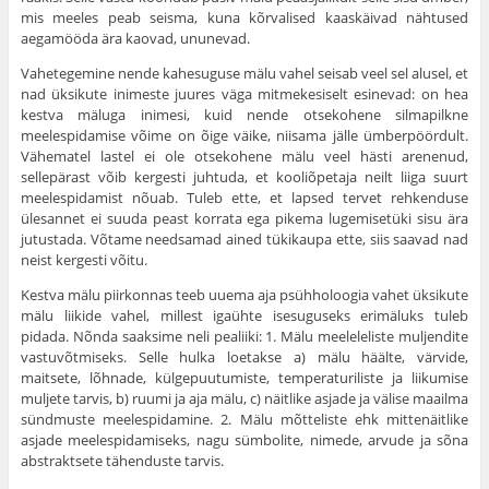
mis meeles peab seisma, kuna kõrvalised kaaskäivad nähtused
aegamööda ära kaovad, ununevad.
Vahetegemine nende kahesuguse mälu vahel seisab veel sel alusel, et
nad üksikute inimeste juures väga mitme­kesiselt esinevad: on hea
kestva mäluga inimesi, kuid nende otsekohene silmapilkne
meelespidamise võime on õige väike, niisama jälle ümberpöördult.
Vähematel lastel ei ole otsekohene mälu veel hästi arenenud,
sellepärast võib kergesti juhtuda, et kooliõpetaja neilt liiga suurt
meelespidamist nõuab. Tuleb ette, et lapsed tervet rehkenduse
ülesannet ei suuda peast korrata ega pikema lugemisetüki sisu ära
jutustada. Võtame needsamad ained tükikaupa ette, siis saavad nad
neist kergesti võitu.
Kestva mälu piirkonnas teeb uuema aja psühholoogia vahet üksikute
mälu liikide vahel, millest igaühte isesuguseks erimäluks tuleb
pidada. Nõnda saaksime neli pealiiki: 1. Mälu meeleleliste muljendite
vastuvõtmiseks. Selle hulka loetakse a) mälu häälte, värvide,
maitsete, lõhnade, külgepuutumiste, temperaturiliste ja liikumise
muljete tarvis, b) ruumi ja aja mälu, c) näitlike asjade ja välise maa­ilma
sündmuste meelespidamine. 2. Mälu mõtteliste ehk mittenäitlike
asjade meelespidamiseks, nagu sümbolite, nimede, arvude ja sõna
abstraktsete tähenduste tarvis.