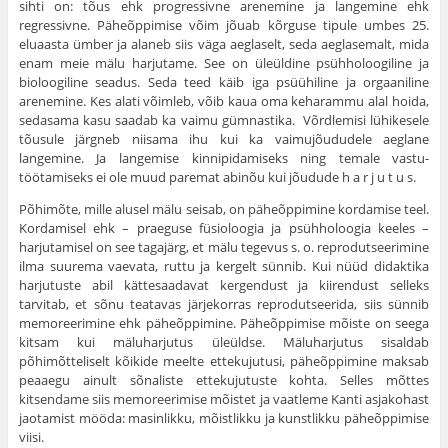
sihti on: tõus ehk progressivne arenemine ja lange­mine ehk
regressivne. Päheõppimise võim jõuab kõrguse tipule umbes 25.
eluaasta ümber ja alaneb siis väga aeg­laselt, seda aeglasemalt, mida
enam meie mälu harjutame. See on üleüldine psühholoogiline ja
bioloogiline seadus. Seda teed käib iga psüühiline ja orgaaniline
arenemine. Kes alati võimleb, võib kaua oma keharammu alal hoida,
sedasama kasu saadab ka vaimu gümnastika. Võrdlemisi lühikesele
tõusule järgneb niisama ihu kui ka vaimujõududele aeglane
langemine. Ja langemise kinnipidamiseks ning temale vastu­
töötamiseks ei ole muud paremat abinõu kui jõudude h a r j u t u s.
Põhimõte, mille alusel mälu seisab, on päheõppimine kordamise teel.
Kordamisel ehk – praeguse füsioloogia ja psühholoogia keeles –
harjutamisel on see tagajärg, et mälu tegevus s. o. reprodutseerimine
ilma suurema vaevata, ruttu ja kergelt sünnib. Kui nüüd didaktika
harjutuste abil kättesaadavat kergendust ja kiirendust selleks
tarvitab, et sõnu teatavas järjekorras reprodutseerida, siis sünnib
memoreerimine ehk päheõppimine. Päheõppimise mõiste on seega
kitsam kui mäluharjutus üleüldse. Mäluharjutus sisal­dab
põhimõtteliselt kõikide meelte ettekujutusi, päheõppi­mine maksab
peaaegu ainult sõnaliste ettekujutuste kohta. Selles mõttes
kitsendame siis memoreerimise mõistet ja vaatleme Kanti asjakohast
jaotamist mööda: masinlikku, mõistlikku ja kunstlikku päheõppimise
viisi.