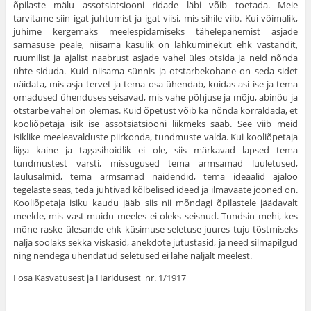
õpilaste mälu assotsiatsiooni ridade läbi võib toetada. Meie
tarvitame siin igat juhtumist ja igat viisi, mis sihile viib. Kui võimalik,
juhime kergemaks meelespidamiseks tähelepanemist asjade
sarnasuse peale, niisama kasulik on lahkuminekut ehk vastandit,
ruumilist ja ajalist naabrust asjade vahel üles otsida ja neid nõnda
ühte siduda. Kuid niisama sünnis ja otstarbekohane on seda sidet
näidata, mis asja tervet ja tema osa ühendab, kuidas asi ise ja tema
omadused ühenduses seisavad, mis vahe põhjuse ja mõju, abinõu ja
otstarbe vahel on olemas. Kuid õpetust võib ka nõnda korraldada, et
kooliõpetaja isik ise assotsiatsiooni liikmeks saab. See viib meid
isiklike meeleavalduste piirkonda, tundmuste valda. Kui kooliõpetaja
liiga kaine ja tagasihoidlik ei ole, siis märkavad lapsed tema
tundmustest varsti, missugused tema armsamad luuletused,
laulusalmid, tema armsamad näidendid, tema ideaalid ajaloo
tegelaste seas, teda juhtivad kõlbelised ideed ja ilmavaate jooned on.
Kooliõpetaja isiku kaudu jääb siis nii mõndagi õpilastele jäädavalt
meelde, mis vast muidu meeles ei oleks seisnud. Tundsin mehi, kes
mõne raske ülesande ehk küsimuse seletuse juures tuju tõstmiseks
nalja soolaks sekka viskasid, anekdote jutustasid, ja need silmapilgud
ning nendega ühendatud seletused ei lähe naljalt meelest.
I osa Kasvatusest ja Haridusest nr. 1/1917