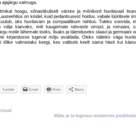
ta ajajärgu vaimuga.
ütmikat hoogu, sõnastikuliselt värske ja mõnikord huvitavaid lisa
 Lauseehitus on kindel, kuid pedantsusest hoiduv, vabale lüürilisele im
e kuulub, üks huvitavam ja sümpaatlikum nähtus. Tuleks soovida, 
ö välja kaevaks, eriti kaugemate rahvaste omast, ja romaani, sa
ärgu meile lähemale tooks, lisaks ja täienduseks slaavi ja germaani 
 meie kirjandusse tugevat mõju avaldada. Oleks näiteks väga huv
kui tõlke valmistaks keegi, kes valitseb keelt sama hästi kui käe
Tumblr
Email
Print
More
eriood
Mälu ja ta tegevus modernse psühholo