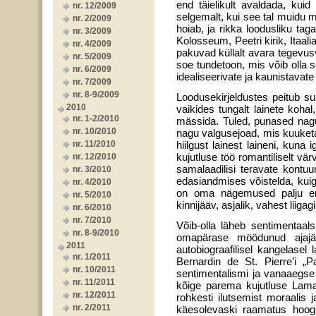
end täielikult avaldada, kuid
nr. 12/2009
selgemalt, kui see tal muidu m
nr. 2/2009
hoiab, ja rikka loodusliku tag
nr. 3/2009
Kolosseum, Peetri kirik, Itaali
nr. 4/2009
pakuvad küllalt avara tegevusvä
nr. 5/2009
soe tundetoon, mis võib olla s
nr. 6/2009
idealiseerivate ja kaunistavate
nr. 7/2009
nr. 8-9/2009
Loodusekirjeldustes peitub s
2010
vaikides tungalt lainete koh
nr. 1-2/2010
mässida. Tuled, punased nagu
nr. 10/2010
nagu valgusejoad, mis kuuke
nr. 11/2010
hiilgust lainest laineni, ku
kujutluse töö romantiliselt värv
nr. 12/2010
samalaadilisi teravate kontuur
nr. 3/2010
edasiandmises võistelda, kuigi
nr. 4/2010
on oma nägemused palju ena
nr. 5/2010
kinnijääv, asjalik, vahest liigag
nr. 6/2010
nr. 7/2010
Võib-olla läheb sentimentaals
nr. 8-9/2010
omapärase möödunud ajajär
2011
autobiograafilisel kangelasel
nr. 1/2011
Bernardin de St. Pierre’i „P
nr. 10/2011
sentimentalismi ja vanaaeg
nr. 11/2011
kõige parema kujutluse Lamarti
nr. 12/2011
rohkesti ilutsemist moraalis 
nr. 2/2011
käesolevaski raamatus hoogs