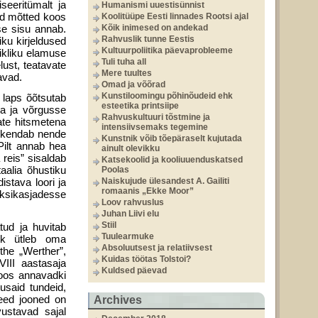
seeritümalt ja
Humanismi uuestisünnist
vad mõtted koos
Koolitüüpe Eesti linnades Rootsi ajal
tse sisu annab.
Kõik inimesed on andekad
Rahvuslik tunne Eestis
iku kirjeldused
Kultuurpoliitika päevaprobleeme
sikliku elamuse
Tuli tuha all
lust, teatavate
Mere tuultes
avad.
Omad ja võõrad
Kunstiloomingu põhinõudeid ehk
 laps õõtsutab
esteetika printsiipe
da ja võrgusse
Rahvuskultuuri tõstmine ja
ate hitsmetena
intensiivsemaks tegemine
pikendab nende
Kunstnik võib tõepäraselt kujutada
Pilt annab hea
ainult olevikku
a reis” sisaldab
Katsekoolid ja kooliuuenduskatsed
taalia õhustiku
Poolas
istava loori ja
Naiskujude ülesandest A. Gailiti
romaanis „Ekke Moor”
ksikasjadesse
Loov rahvuslus
Juhan Liivi elu
Stiil
tud ja huvitab
Tuulearmuke
ik ütleb oma
Absoluutsest ja relatiivsest
the „Werther”,
Kuidas töötas Tolstoi?
VIII aastasaja
Kuldsed päevad
oos annavadki
lusaid tundeid,
Need jooned on
Archives
vustavad sajal