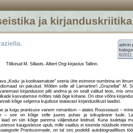
eistika ja kirjanduskriitika
aziella.
admin 
katego
6/2011
Tõlkinud M. Sillaots. Albert Orgi kirjastus Tallinn.
ntava „Kodu- ja kooliraamatute” seeria ühe esimese numbrina on ilmun
udismaad on pakutud. Mõtlen selle all Lamartine’i „Graziellat” M. Si
anemast kirjandusest pilti andma ja on sealt valitud teos, mis oma 
 hulkade kasvatamise mõttes näib õige kohane. On otse võõra kirjan
nnab kõige selgema kujutluse teatavast kirjanduslikust laadist.
ine ja kogu prantsuse vanem romantism – alates Rousseaust – mini
ne – see on kõige selle juures puhas ja isikupärane luule. Lama
v laad on siin kõige parema väljenduse leidnud. Kuna luuletaja m
 udustesse kaugustesse upub, mille vaatlus ei sisenda nüüdsele inime
ikaaegsele Prantsusmaale, on tal ses pooleldi autobiograafilises tö