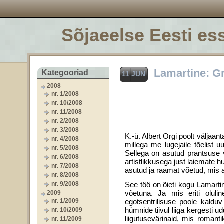
Sõjaeelse Eesti ess
Lamartine: Gr
Kategooriad
11 JUN
2008
nr. 1/2008
nr. 10/2008
nr. 11/2008
nr. 2/2008
nr. 3/2008
K.-ü. Albert Orgi poolt väljaa
nr. 4/2008
millega me lugejaile tõelist u
nr. 5/2008
Sellega on asutud prantsuse v
nr. 6/2008
artistlikkusega just laiemate
nr. 7/2008
asutud ja raamat võetud, mis a
nr. 8/2008
nr. 9/2008
See töö on õieti kogu Lamart
võetuna. Ja mis eriti oluli
2009
nr. 1/2009
egotsentrilisuse poole kaldu
hümnide tiivul liiga kergesti
nr. 10/2009
liigutusevärinaid, mis romant
nr. 11/2009