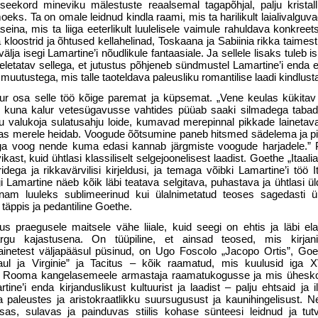
 seekord mineviku mälestuste reaalsemal tagapõhjal, palju kristalli
oeks. Ta on omale leidnud kindla raami, mis ta harilikult laialivalgu
aseina, mis ta liiga eeterlikult luulelisele vaimule rahuldava konkree
a kloostrid ja õhtused kellahelinad, Toskaana ja Sabiinia rikka taimest
lja isegi Lamartine’i nõudlikule fantaasiale. Ja sellele lisaks tuleb i
eletatav sellega, et jutustus põhjeneb sündmustel Lamartine’i enda e
 muutustega, mis talle taoteldava paleusliku romantilise laadi kindlust
uur osa selle töö kõige paremat ja küpsemat. „Vene keulas kükitav
al, kuna kalur vetesügavusse vahtides püüab saaki silmadega taba
 valukoja sulatusahju loide, kumavad merepinnal pikkade lainetav
tas merele heidab. Voogude õõtsumine paneb hitsmed sädelema ja 
na iga voog nende kuma edasi kannab järgmiste voogude harjadele.” 
ikast, kuid ühtlasi klassiliselt selgejoonelisest laadist. Goethe „Itaali
idega ja rikkavärvilisi kirjeldusi, ja temaga võibki Lamartine’i töö I
 Lamartine näeb kõik läbi teatava selgitava, puhastava ja ühtlasi üld
m luuleks sublimeerinud kui ülalnimetatud teoses sagedasti ü
i täppis ja pedantiline Goethe.
us praegusele maitsele vähe liiale, kuid seegi on ehtis ja läbi ela
gu kajastusena. On tüüpiline, et ainsad teosed, mis kirjan
 lainetest väljapääsul püsinud, on Ugo Foscolo „Jacopo Ortis”, Goe
aul ja Virginie” ja Tacitus – kõik raamatud, mis kuulusid iga X
se Rooma kangelasemeele armastaja raamatukogusse ja mis ühesk
ne’i enda kirjanduslikust kultuurist ja laadist – palju ehtsaid ja i
ja paleustes ja aristokraatlikku suursugusust ja kaunihingelisust. 
as, sulavas ja painduvas stiilis kohase sünteesi leidnud ja tut