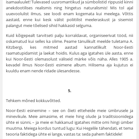
isamaaluulet! Tulevased uusromantikud ja sümbolistid rippusid kinni
anekdootilises realismis ning hingetus natu­ralismis! Mis tol ajal
uuevoolulist ilmus, see loodi enam kogemata kui meelega. Võttis
aastaid, enne kui kesk välist poliitilist meeleraskust ja sisemist
palangut meie tõelised sihid hakkasid selguma.
Kuid kõigepealt tarvitseti palju korraldavat, organiseerivat tööd, nii
oskamatud kui selles ka olime. Peame tänulikult meelde tuletama A.
Kitzbergi, kes mitmed aastad kannatlikult Noor-Eesti
raamatupidamist ja laekat hoidis. Kulus aga iga­tahes üle aasta, enne
kui Noor-Eesti olemasolust väliseid märke võis näha. Alles 1905 a.
kevadel ilmus Noor-Eesti esimene album. Hilisema aja kujutus ei
kuuldu enam nende ridade ülesandesse.
5.
Tehkem mõned kokkuvõtted.
Noor-Eesti esinemine – see on õieti etteheide meie ümbrusele ja
minevikule. Meie aimasime, et meie hing olude ja traditsioonidega
ühte ei sünni, – ja meie ei hakkanud igatahes mitte omi hingi ümber
muutma. Meiega kordus tuntud lugu: Kui Hegelile tähendati, et tema
teooria faktidega ühte ei lange, vastas ta: seda pahem faktidele!