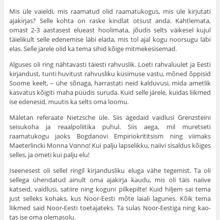
Mis üle vaieldi, mis raamatud olid raamatu­kogus, mis üle kirjutati
ajakirjas? Selle kohta on raske kindlat otsust anda. Kahtlemata,
omast 2-3 aastasest elueast hoolimata, jõudis selts väi­kesel kujul
täielikult selle edenemise läbi elada, mis tol ajal kogu noorsugu läbi
elas. Selle järele olid ka tema sihid kõige mitmekesisemad.
Alguses oli ring nähtavasti täiesti rahvuslik. Loeti rahvaluulet ja Eesti
kirjandust, tunti huvitust rahvusliku küsimuse vastu, mõned õppisid
Soome keelt, – ühe sõnaga, harrastati neid kalduvusi, mida ametlik
kasvatus kõigiti maha püüdis suruda. Kuid selle järele, kuidas liikmed
ise edenesid, muutis ka selts oma loomu.
Mäletan referaate Nietzsche üle. Siis ägedaid vaidlusi Grenzsteini
seisukoha ja reaalpoliitika pu­hul. Siis aega, mil muretseti
raamatukogu jaoks Bogdanovi Empiriokrititsism ning viimaks
Maeterlincki Monna Vαnnα! Kui palju lapselikku, naiivi sisaldus kõiges
selles, ja ometi kui palju elu!
Iseenesest oli sellel ringil kirjandusliku eluga vähe tegemist. Ta oli
sellega ühendatud ainult oma ajakirja kaudu, mis oli täis naiive
katseid, vaidlusi, satiire ning koguni pilkepilte! Kuid hil­jem sai tema
just selleks kohaks, kus Noor-Eesti mõte laiali lagunes. Kõik tema
liikmed said Noor-Eesti toetajateks. Ta sulas Noor-Eestiga ning kao­
tas ise oma olemasolu.