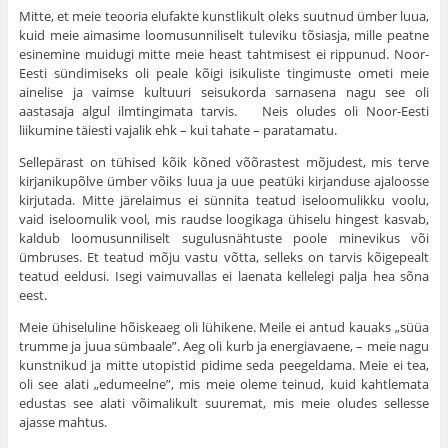
Mitte, et meie teooria elufakte kunstlikult oleks suutnud ümber luua,
kuid meie aimasime loomusunniliselt tuleviku tõsiasja, mille peatne
esinemine muidugi mitte meie heast tahtmisest ei rippunud. Noor-
Eesti sündimiseks oli peale kõigi isikuliste tingimuste ometi meie
ainelise ja vaimse kultuuri seisukorda sarnasena nagu see oli
aastasaja algul ilmtingimata tarvis. Neis oludes oli Noor-Eesti
liikumine täiesti vajalik ehk – kui tahate – paratamatu.
Sellepärast on tühised kõik kõned võõrastest mõjudest, mis terve
kirjanikupõlve ümber võiks luua ja uue peatüki kirjanduse ajaloosse
kirjutada. Mitte järelaimus ei sünnita teatud iseloomulikku voolu,
vaid iseloomulik vool, mis raudse loogi­kaga ühiselu hingest kasvab,
kaldub loomusunni­liselt sugulusnähtuste poole minevikus või
ümbru­ses. Et teatud mõju vastu võtta, selleks on tar­vis kõigepealt
teatud eeldusi. Isegi vaimuvallas ei laenata kellelegi palja hea sõna
eest.
Meie ühiseluline hõiskeaeg oli lühikene. Meile ei antud kauaks „süüa
trumme ja juua sümbaale”. Aeg oli kurb ja energiavaene, – meie nagu
kunst­nikud ja mitte utopistid pidime seda peegeldama. Meie ei tea,
oli see alati „edumeelne”, mis meie oleme teinud, kuid kahtlemata
edustas see alati võimalikult suuremat, mis meie oludes sellesse
ajasse mahtus.