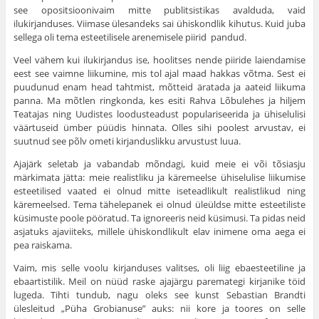
see opositsioonivaim mitte publitsis­tikas avalduda, vaid
ilukirjanduses. Viimase üles­andeks sai ühiskondlik kihutus. Kuid juba
sellega oli tema esteetilisele arenemisele piirid pandud.
Veel vähem kui ilukirjandus ise, hoolitses nende piiride laiendamise
eest see vaimne liiku­mine, mis tol ajal maad hakkas võtma. Sest ei
puudunud enam head tahtmist, mõtteid äratada ja aateid liikuma
panna. Ma mõtlen ringkonda, kes esiti Rahva Lõbulehes ja hiljem
Teatajas ning Uudistes loodusteadust populariseerida ja ühiselulisi
väärtuseid ümber püüdis hinnata. Olles sihi poolest arvustav, ei
suutnud see põlv ometi kirjanduslikku arvustust luua.
Ajajärk seletab ja vabandab mõndagi, kuid meie ei või tõsiasju
märkimata jätta: meie realist­liku ja käremeelse ühiselulise liikumise
esteetilised vaated ei olnud mitte iseteadlikult realistlikud ning
käremeelsed. Tema tähelepanek ei olnud üleüldse mitte esteetiliste
küsimuste poole pööratud. Ta ignoreeris neid küsimusi. Ta pidas neid
asja­tuks ajaviiteks, millele ühiskondlikult elav inimene oma aega ei
pea raiskama.
Vaim, mis selle voolu kirjanduses valitses, oli liig ebaesteetiline ja
ebaartistilik. Meil on nüüd raske ajajärgu paremategi kirjanike töid
lugeda. Tihti tundub, nagu oleks see kunst Sebastian Brandti
ülesleitud „Püha Grobianuse” auks: nii kore ja toores on selle