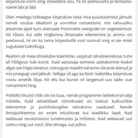
kirjanduse vorm ning esteetiline sisu. Ta oli peensuseta ja fantaasia­
vaene läbi ja läbi.
Olen meelega tolleaegse kirjanduse teise tiiva puudutamata jätnud:
nimelt sisulise idealismi ja vormilise romantismi, mis rahvusliku
ärkamise ajast kuni siiamaale Postimehe veergudel on vegeteerinud.
Nii tõesti, kui selle ringkonna ilmavaate edenemine ju ammu on
peatanud, nii on ka tema kirjanduslik vool surnud ning ei ole miski
suguluses tulevikuga.
Realism oli meie ühiselulise käärimise, varja­tud rahulolematuse, tuha
all hõõguva tule kunst. Kuid aastasaja esimese aastakümne keskel
algas see hiigla lainetus, missugust maailm iial enne üle pole elanud ja
mis praegugi veel jätkub. Sellega oli aga ka Eesti realistliku kirjanduse
voolu ametlik lõpp. Nii ellu kui kunsti oli lange­nud uus säde: uue
romantismi hing.
Poliitilisi liitusid võib üle öö luua, nende programme tarbekorral välja
mõelda. Kuid estee­tilised rühmitused on teatud kultuurilise
edenemise ja psühholoogilise seisukorra saadused. Nende
ilmsipuhkemine on enam intuitiivset kui teadlikku laadi. Nad
eeldavad revolutsiooni tundmustes ja mõtetes. Nad eeldavad uut
vaimu ning uut verd. Ühe sõnaga, uut põlve.