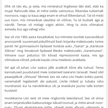
Ohk oli täis elu, ja seda, mis nimetatud lin­gikeses läbi elati, elati ka
mujal. Rahvuslik idee, et mitte öelda vaimustus, lõkendas tulisemalt
noor­soos, nagu ta kaua aega enam ei olnud lõkendanud. Tal oli miski
uus toon, mis minevikule üle­üldse oli võõras. Ta oli õudselt äge ja
närvlik. Temas oli midagi vägisi aktiivi. Ning ta otsis võimalust
esineda, kus aga vähegi võis.
See oli vist 1903 aasta kevadtalvel, kui mitmete koolide kasvandikud
anonüümilt suure­maid piduõhtuid Eesti kirjanike mälestuseks toime
panid. Nii gümnaasiumi õpilased Koidula auks „Taaras” ja „Karskuse
Sõbras” ning linna­kooli õpilased Weske mälestuseks „Vanemuises”.
Viimane suur pidustus tõi kõvad repressioonid kaasa, mis iga
võimaluse võtsid, pidude kaudu oma meeleolu avaldada.
Sel ajal oli Juhan Liivi saatus jälle avalikult kõne alla tulnud. Tema
kannatused puudutasid meie südameid iseäranis teravalt. Need olid
peaasjalikult „Ühisuse” liikmed, kes siis raha Liivi heaks kokku panid,
vanematelt tegelastelt abi palusid, Liivile riideid ja tubaka raha
muretsesid, kui ta närvikliinikus oli, ja eraisikute juures talle korteri
kuulasid.
Hoolekanne Liivi eest oli meie ringkonda laiendanud. See oli sinna
enam kirjanduslike kalduvustega isikuid toonud, ja mitte ainult noor­
sugu. Tõusis ebamäärane mõte, ühiselt miski albumi väljaanda ja