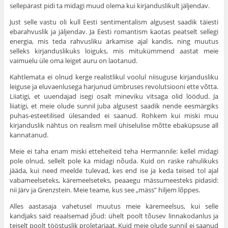
sellepärast pidi ta midagi muud olema kui kirjanduslikult jäljendav.
Just selle vastu oli kull Eesti sentimentalism algusest saadik täiesti
ebarahvuslik ja jäljendav. Ja Eesti romantism kaotas peatselt sellegi
energia, mis teda rahvusliku ärkamise ajal kandis, ning muutus
selleks kirjanduslikuks loiguks, mis mitu­kümmend aastat meie
vaimuelu üle oma leiget auru on laotanud.
Kahtlemata ei olnud kerge realistlikul voolul niisuguse kirjandusliku
leiguse ja eluvaenlusega harjunud ümbruses revolutsiooni ette võtta.
Liiatigi, et uuendajad isegi osalt mineviku vitsaga olid löödud. Ja
liiatigi, et meie olude sunnil juba algusest saadik nende eesmärgiks
puhas-esteetilised ülesanded ei saanud. Rohkem kui miski muu
kirjanduslik nähtus on realism meil ühiselulise mõtte ebaküpsuse all
kannatanud.
Meie ei taha enam miski etteheiteid teha Hermannile: kellel midagi
pole olnud, sellelt pole ka midagi nõuda. Kuid on raske rahulikuks
jääda, kui need meelde tulevad, kes end ise ja keda teised tol ajal
vabameelseteks, käremeelseteks, peaaegu mässumeesteks pidasid:
nii Järv ja Grenzstein. Meie teame, kus see „mäss” hiljem lõppes.
Alles aastasaja vahetusel muutus meie käremeelsus, kui selle
kandjaks said reaalsemad jõud: ühelt poolt tõusev linnakodanlus ja
teiselt poolt tööstuslik proletariaat. Kuid meie olude sunnil ei saanud