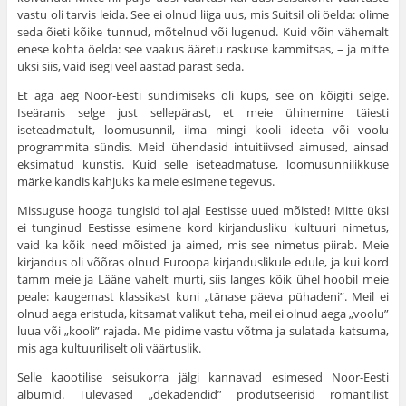
vastu oli tarvis leida. See ei olnud liiga uus, mis Suitsil oli öelda: olime
seda õieti kõike tunnud, mõtelnud või lugenud. Kuid võin vähemalt
enese kohta öelda: see vaakus ääretu raskuse kammitsas, – ja mitte
üksi siis, vaid isegi veel aastad pärast seda.
Et aga aeg Noor-Eesti sündimiseks oli küps, see on kõigiti selge.
Iseäranis selge just selle­pärast, et meie ühinemine täiesti
iseteadmatult, loomusunnil, ilma mingi kooli ideeta või voolu
programmita sündis. Meid ühendasid intuitiivsed aimused, ainsad
eksimatud kunstis. Kuid selle iseteadmatuse, loomusunnilikkuse
märke kandis kahjuks ka meie esimene tegevus.
Missuguse hooga tungisid tol ajal Eestisse uued mõisted! Mitte üksi
ei tunginud Eestisse esimene kord kirjandusliku kultuuri nimetus,
vaid ka kõik need mõisted ja aimed, mis see nimetus piirab. Meie
kirjandus oli võõras olnud Euroopa kirjanduslikule edule, ja kui kord
tamm meie ja Lääne vahelt murti, siis langes kõik ühel hoobil meie
peale: kaugemast klassikast kuni „tänase päeva pühadeni”. Meil ei
olnud aega eristuda, kitsamat valikut teha, meil ei olnud aega „voolu”
luua või „kooli” rajada. Me pidime vastu võtma ja sulatada katsuma,
mis aga kultuuriliselt oli väärtuslik.
Selle kaootilise seisukorra jälgi kannavad esi­mesed Noor-Eesti
albumid. Tulevased „deka­dendid” produtseerisid romantilist