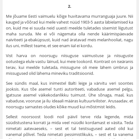
2.
Me jõuame Eesti vaimuelu kõige huvitavama murranguaja juure. Nii
kauged ja võõrad kui meile vahest nüüd 1903-5 aasta läbielamised ka
on, kuid me ei suuda neid uuesti meelde tuletades sisemist liigutust
maha suruda. Me ei või nägemata olla nende käärimispäevade
naiviteeti ja ebaküpsust, kuid nad äratavad meis melanhooliat, nagu
ilus uni, millest teame, et see enam iial ei kordu.
Vist harva on noorsugu niisuguse vaimustuse ja niisuguste
ootustega elule vastu läinud, kui meie tookord. Kontrast on iseäranis
terav, kui meelde tuletada, missugune oli meie lähem ümbrus ja
missugused olid lähema mineviku traditsioonid.
See sündis maal, kus inimestel Balti leige ja värvitu veri soontes
jooksis. Kus tõe asemel tunti autoriteeti, vabaduse asemel pelgu,
igatsuse asemel väikekodanlikku tuimust. Ühe sõnaga, maal, kus
vabaduse, vooruse ja ilu ideaali määras kultuurivilister. Arusaadav, et
noorsugu sarnastes oludes kõike muud kui mõistmist leidis.
Sellest noorsoost loodi noil päivil terve rida legende, mida
süüdistustena korrati ja mida veel nüüdki kordamast ei väsita. Teda
nimetati aatevaeseks, – sest et tal teistsugused aated olid kui
vanemal põlvel. Teda nimetati pessimistlikuks, – sest et ta vanema