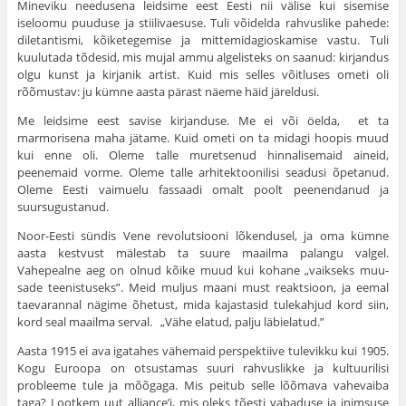
Mineviku needusena leidsime eest Eesti nii välise kui sisemise
iseloomu puuduse ja stiilivaesuse. Tuli võidelda rahvuslike pahede:
diletantismi, kõiketegemise ja mittemidagioskamise vastu. Tuli
kuulutada tõdesid, mis mujal ammu algelisteks on saanud: kirjandus
olgu kunst ja kirjanik artist. Kuid mis selles võitluses ometi oli
rõõmustav: ju kümne aasta pärast näeme häid järeldusi.
Me leidsime eest savise kirjanduse. Me ei või öelda, et ta
marmorisena maha jätame. Kuid ometi on ta midagi hoopis muud
kui enne oli. Oleme talle muretsenud hinnalisemaid aineid,
peenemaid vorme. Oleme talle arhitektoonilisi seadusi õpetanud.
Oleme Eesti vaimuelu fassaadi omalt poolt peenendanud ja
suursugustanud.
Noor-Eesti sündis Vene revolutsiooni lõken­dusel, ja oma kümne
aasta kestvust mälestab ta suure maailma palangu valgel.
Vahepealne aeg on olnud kõike muud kui kohane „vaikseks muu­
sade teenistuseks”. Meid muljus maani must reaktsioon, ja eemal
taevarannal nägime õhetust, mida kajastasid tulekahjud kord siin,
kord seal maailma serval. „Vähe elatud, palju läbielatud.”
Aasta 1915 ei ava igatahes vähemaid perspek­tiive tulevikku kui 1905.
Kogu Euroopa on otsus­tamas suuri rahvuslikke ja kultuurilisi
probleeme tule ja mõõgaga. Mis peitub selle lõõmava vahevaiba
taga? Lootkem uut alliance’i, mis oleks tõesti vabaduse ja inimsuse