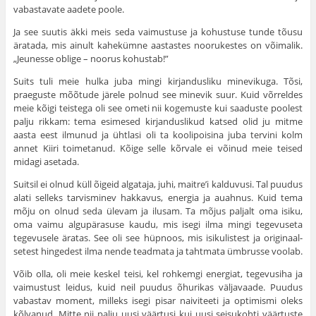
vabastavate aadete poole.
Ja see suutis äkki meis seda vaimustuse ja kohus­tuse tunde tõusu
äratada, mis ainult kahekümne aastastes noorukestes on võimalik.
„Jeunesse oblige – noorus kohustab!”
Suits tuli meie hulka juba mingi kirjandus­liku minevikuga. Tõsi,
praeguste mõõtude järele polnud see minevik suur. Kuid võrreldes
meie kõigi teistega oli see ometi nii kogemuste kui saaduste poolest
palju rikkam: tema esimesed kirjanduslikud katsed olid ju mitme
aasta eest ilmunud ja ühtlasi oli ta koolipoisina juba tervini kolm
annet Kiiri toimetanud. Kõige selle kõr­vale ei võinud meie teised
midagi asetada.
Suitsil ei olnud küll õigeid algataja, juhi, maitre’i kalduvusi. Tal puudus
alati selleks tarvisminev hakkavus, energia ja auahnus. Kuid tema
mõju on olnud seda ülevam ja ilusam. Ta mõjus paljalt oma isiku,
oma vaimu algupärasuse kaudu, mis isegi ilma mingi tegevuseta
tegevusele äratas. See oli see hüpnoos, mis isikulistest ja originaal­
setest hingedest ilma nende teadmata ja tahtmata ümbrusse voolab.
Võib olla, oli meie keskel teisi, kel rohkemgi energiat, tegevusiha ja
vaimustust leidus, kuid neil puudus õhurikas väljavaade. Puudus
vabas­tav moment, milleks isegi pisar naiviteeti ja opti­mismi oleks
kõlvanud. Mitte nii palju uusi väär­tusi kui uusi seisukohti väärtuste