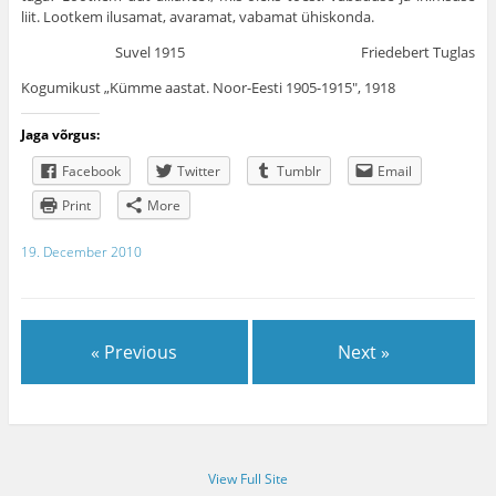
liit. Lootkem ilusa­mat, avaramat, vabamat ühiskonda.
Suvel 1915 Friedebert Tuglas
Kogumikust „Kümme aastat. Noor-Eesti 1905-1915″, 1918
Jaga võrgus:
Facebook
Twitter
Tumblr
Email
Print
More
19. December 2010
« Previous
Next »
View Full Site