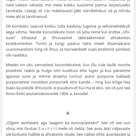
neid väikesi rahasid, mis meie kokku suutsime panna, kirjastuseks
tarvitada. Liiatigi, et Liiv mäletavasti jälle närvikliinikus oli ja nõnda
meie abi ei tarvitsenud.
Oli kombeks saanud kokku tulla käsikirju lugema ja seltsimehelikult
aega viitma. Nende koosolekute toon oli juba teine kui endise „Ühi­
suse” kitsastel ja õhuvaestel läbirääkimistel ahtakestes
kostikorterites. Tormi ja tungi paatos täitis meeli. Ebamäärane
uusromantismi hing oli õhus. Ja teoreetiliselt osati endistest piiridest
üle vaadata.
Meeles on üks sarnastest koosolekutest, kus Elu tule laulik noorte
püüetest rääkis ja hulga omi luuletusi ette luges ja kus pärastine
Igavese suve ja mitme draama tuntud autor purpurse ballaadi
purpursetest roosidest purpurselt ette kandis – ning kus kõige hea
lisaks ka pidulik õhtusöök ei puudunud! Kui ma ei eksi, siis oli just see
Noor-Eesti asutamiskoosolek 1904. a. kevadel.
4.
„Olgem eestlased, aga saagem ka euroop­lasteks!” See oli see uus
sõna, mis Gustav S u i t s i l meile oli öelda. See avas äkki väljavaate
üle koduste hallide ja ahtakeste olude. See näi­tas sihte avardavate ja