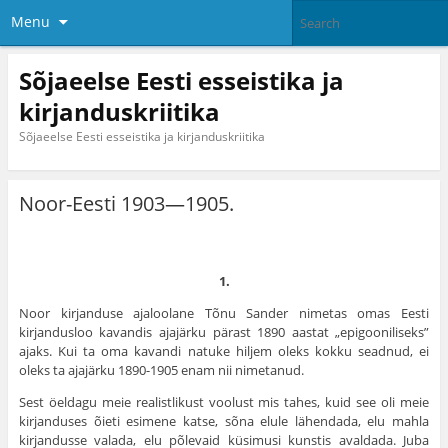
Menu
Sõjaeelse Eesti esseistika ja
kirjanduskriitika
Sõjaeelse Eesti esseistika ja kirjanduskriitika
Noor-Eesti 1903—1905.
1.
Noor kirjanduse ajaloolane Tõnu Sander nimetas omas Eesti
kirjandusloo kavandis ajajärku pärast 1890 aastat „epigooniliseks”
ajaks. Kui ta oma kavandi natuke hiljem oleks kokku seadnud, ei
oleks ta ajajärku 1890-1905 enam nii nime­tanud.
Sest öeldagu meie realistlikust voolust mis tahes, kuid see oli meie
kirjanduses õieti esimene katse, sõna elule lähendada, elu mahla
kirjandusse valada, elu põlevaid küsimusi kunstis avaldada. Juba