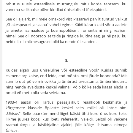
rahutus uuele estee­tilisele murrangule mitu korda tähtsam, kui
vanema radikaalse põlve kindlad ühiselulised tõekspided.
See oli ajajärk, mil meie omakord vist Pissarevi päivilt tuntud valikut
„Shakespeare’i ja saapa” vahel tegime. Käidi kärarikkaid sõdu aadete
ja ainete, isamaaluse ja kosmopolitismi, romantismi ning realismi
nimel. See oli noorsoo seltside ja ringide kuldne aeg. Ja nii palju kui
neid oli, nii mitmesugused olid ka nende ülesanded.
3.
Kuidas algab uus ühiseluline või esteetiline vool? Kuidas sünnib
esimene arg katse, end leida, end mõista, omi jõude koondada? Mis
sunnib uut põlve minevikku ja ümbrust arvustama, ümberhindama
ning nende avalduste keskel valima? Võib kõike seda kaasa elada ja
ometi võimetu olla seda seletama.
1903-4 aastal oli Tartus peaasjalikult reaal­kooli keskmiste ja
kõrgemate klasside õpilaste keskel selts, millel oli lihtne nimi
„Ühisus”. Selle paarkümmend liiget käisid tihti kord ühe, kord teise
liikme juures koos, kus loeti, refereeriti, vai­eldi. Seltsil oli väikene
raamatukogu ja käsikir­jaline ajakiri, jälle kõige lihtsama nimega
Ühisus
.