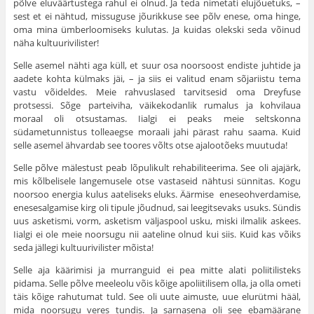
põlve eluväärtustega rahul ei olnud. Ja teda nimetati elujõuetuks, –
sest et ei nähtud, missuguse jõurikkuse see põlv enese, oma hinge,
oma mina ümberloomiseks kulutas. Ja kuidas olekski seda võinud
näha kultuurivilister!
Selle asemel nähti aga küll, et suur osa noor­soost endiste juhtide ja
aadete kohta külmaks jäi, – ja siis ei valitud enam sõjariistu tema
vastu võideldes. Meie rahvuslased tarvitsesid oma Dreyfuse
protsessi. Sõge parteiviha, väikeko­danlik rumalus ja kohvilaua
moraal oli otsustamas. Iialgi ei peaks meie seltskonna
südametunnistus tolleaegse moraali jahi pärast rahu saama. Kuid
selle asemel ähvardab see toores võlts otse ajalootõeks muutuda!
Selle põlve mälestust peab lõpulikult rehabiliteerima. See oli ajajärk,
mis kõlbelisele langemusele otse vastaseid nähtusi sünnitas. Kogu
noorsoo energia kulus aateliseks eluks. Äärmise eneseohverdamise,
enesesalgamise kirg oli tipule jõudnud, sai leegitsevaks usuks. Sündis
uus asketismi, vorm, asketism väljaspool usku, miski ilmalik askees.
Iialgi ei ole meie noorsugu nii aateline olnud kui siis. Kuid kas võiks
seda jällegi kultuurivilister mõista!
Selle aja käärimisi ja murranguid ei pea mitte alati poliitilisteks
pidama. Selle põlve meeleolu võis kõige apoliitilisem olla, ja olla ometi
täis kõige rahutumat tuld. See oli uute aimuste, uue elurütmi hääl,
mida noorsugu veres tundis. Ja sar­nasena oli see ebamäärane