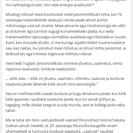
mu tahtepingutusist, mis rada energia avaldusist?”
Muidugi võivad need küsimused meid pessimistlikuks teha, kui 19.
aastasaja materialistide eeskujul nende peale ainult puhta
mõistusega vastust otsime. Meie aimame aga intuitsiooniga elu sihti
ja otstarvet ega tarvitse sugugi kurvameelseks jääda, kui seda
matemaatilise täpsusega vormelites avaldada ega tõestada ei suuda.
Kant, kes otsusele jõudis, ct me kunagi asjade tõelist tuuma teada ei
saa, kes näitas, kui piiratud meie mõistus, ei olnud mitte pessimist, ei
leidnud elu ega inimese tegevuse mõt­tetu olevat.
Veel teeb Tuglast pessimistlikuks inimese jõuetus, saamatus, tema
rippuvus saatusest, looduse seadustest:
„…kõik elav, – kõik on jõuetu, saamatu, võimetu; saatuse ja looduse
seaduste järele läheneb kõik ainult oma eesmärgile.”
See on mehhanistlik vaade looduse ja kogu ilmakorra peale, kus kõik
käib igaveste, raudsete seaduste järele, kus on ainult põhjus ja
tagajärg, mille ahelat keegi ei suuda murda, sest et kellelgi pole vaba
tahet.
Ma ei taha siin teisi, vastupidiseid vaateid filosoofiast tooma hakata,
tuletan ainult meelde, et 20. aastasaja filo­soofia kaugeltki enam
ühemeelselt ei tunnusta looduse seaduste, „saatuse” raudset