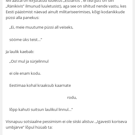
Mil aastal on kirjutatud luuletus „Estlantis”, ei tea (jutt on siin
„Ränikivis” ilmunud luuletusist), aga see on sihitud nende vastu, kes
Eesti päästmist näevad ainult militariseerimises, kõigi kodanikkude
püssi alla panekus:
„Ei, meie muutume püssi all veiseks,
sööme üks teist…”
Ja laulik kaebab:
„Oo! mul ja sürjelinnul
ei ole enam kodu.
Eestimaa kohal kraaksub kaarnate
rodu,
lõpp kahuti suitsun laulikul linnul…”
Visnapuu sotsiaalne pessimism ei ole siiski alistuv. „Igavesti koriseva
umbjärve” lõpul hüüab ta: