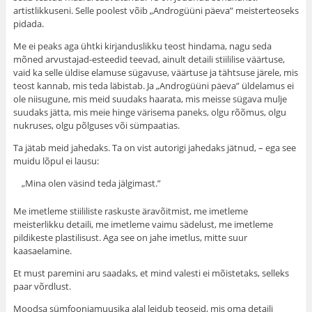
artistlikkuseni. Selle poolest võib „Androgüüni päeva” meisterteoseks
pidada.
Me ei peaks aga ühtki kirjanduslikku teost hindama, nagu seda
mõned arvustajad-esteedid teevad, ainult detaili stiililise väärtuse,
vaid ka selle üldise elamuse sügavuse, väärtuse ja tähtsuse järele, mis
teost kannab, mis teda läbistab. Ja „Androgüüni päeva” üldelamus ei
ole niisu­gune, mis meid suudaks haarata, mis meisse sügava mulje
suudaks jätta, mis meie hinge värisema paneks, olgu rõõmus, olgu
nukruses, olgu põlguses või sümpaatias.
Ta jätab meid jahedaks. Ta on vist autorigi jahedaks jätnud, – ega see
muidu lõpul ei lausu:
„Mina olen väsind teda jälgimast.”
Me imetleme stiililiste raskuste äravõitmist, me imetleme
meisterlikku detaili, me imetleme vaimu sädelust, me imet­leme
pildikeste plastilisust. Aga see on jahe imetlus, mitte suur
kaasaelamine.
Et must paremini aru saadaks, et mind valesti ei mõis­tetaks, selleks
paar võrdlust.
Moodsa sümfooniamuusika alal leidub teoseid, mis oma detaili