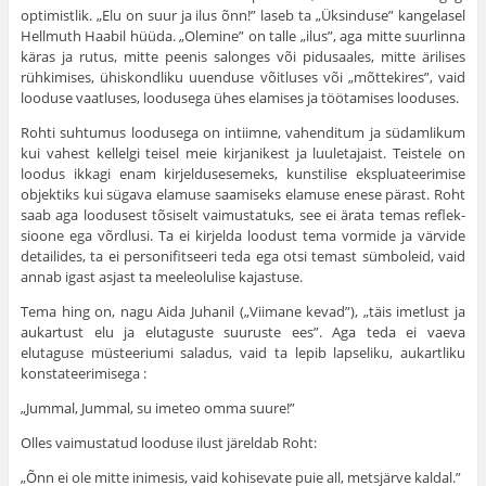
optimistlik. „Elu on suur ja ilus õnn!” laseb ta „Üksinduse” kangelasel
Hellmuth Haabil hüüda. „Ole­mine” on talle „ilus”, aga mitte suurlinna
käras ja rutus, mitte peenis salonges või pidusaales, mitte ärilises
rühki­mises, ühiskondliku uuenduse võitluses või „mõttekires”, vaid
looduse vaatluses, loodusega ühes elamises ja tööta­mises looduses.
Rohti suhtumus loodusega on intiimne, vahenditum ja südamlikum
kui vahest kellelgi teisel meie kirjanikest ja luuletajaist. Teistele on
loodus ikkagi enam kirjeldusesemeks, kunstilise ekspluateerimise
objektiks kui sügava elamuse saamiseks elamuse enese pärast. Roht
saab aga loodusest tõsiselt vaimustatuks, see ei ärata temas reflek­
sioone ega võrdlusi. Ta ei kirjelda loodust tema vormide ja värvide
detailides, ta ei personifitseeri teda ega otsi temast sümboleid, vaid
annab igast asjast ta meeleolulise kajastuse.
Tema hing on, nagu Aida Juhanil („Viimane kevad”), „täis imetlust ja
aukartust elu ja elutaguste suuruste ees”. Aga teda ei vaeva
elutaguse müsteeriumi saladus, vaid ta lepib lapseliku, aukartliku
konstateerimisega :
„Jummal, Jummal, su imeteo omma suure!”
Olles vaimustatud looduse ilust järeldab Roht:
„Õnn ei ole mitte inimesis, vaid kohisevate puie all, metsjärve kaldal.”