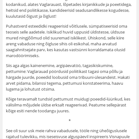
kodanikud, alates Vaglarauast, lõpetades kirjanikkude ja poeetidega,
heitsid end poliitikasse, kandideerisid seadusandlikesse kogudesse,
kuulu­tasid õigust ja õiglust!
Puhastverd esteedidki reageerisid võitlusele, sümpatiseerisid oma
teoseis selle aadetele. Isiklikud huvid uppusid üldistesse, üldsuse
mured ningjõõmud olid suu­remad isiklikest. Ühiskond, selle kiire
areng vabaduse ning õigluse sihis oli esikohal, maha arvatud
saagiahnitsejate parv, kes kasutas vastsünni korraldamata olusid
marodöörimiseks.
Siis aga algas kainenemine, argipäevatöö, tagasikisku­mine,
pettumine: Vaglarauad pöördusid poliitikast tagasi oma põllu ja
härgade juurde, poeedid loobusid oma tribuuni-ülesandeist. Hakati
arvet pidama, bilanssi tegema, pettumusi konstateerima, haavu
lugema ja lohutust otsima.
Kõige teravamalt tundsid pettumust muidugi poeedid-lüürikud, kes
välisilma mõjudele üldse erksalt reageerivad. Peatume sellepärast
kõige esiti nende toodangu juures.
*
See oli suur usk meie rahva vabadusele, tööle ning üheõiguslusele
rajatud tulevikku, mis iseseisvuse algus­päevil inspireeris Visnapuule