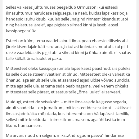
Selles väikeses juhtumuses peegeldub Ormussoni kui esteedi
ilmasuhtumus haruldase selgusega. Ta näeb, kuidas laps kassipoja
händapidi suhu kisub, kuuleb selle „nälgind rinnast” kisendust „abi
ning halastuse järele”, aga pigistab silmad kinni ja laseb lapsel
kassipoega süüa.
Esteet on külm, tema vaatleb ainult ilma, peab ebaesteetiliseks abi
järele kisendajale kätt sirutada. Ja kui asi koledaks muutub, kui pilti
raske vaadelda, siis pigistab ta silmad kinni ja õhkab ainult, et saatus
talle küllalt õrna luulet ei paku.
Mitteesteet oleks kassipoja rumala lapse käest päästnud; siis poleks
ka selle õudse stseeni vaatlemist olnud. Mitteesteet oleks vahest ka
õhanud, aga ainult selle üle, et säärased asjad üldse võivad sündida,
mitte aga selle üle, et tema seda peab nägema. Veel vähem ohkaks
mitteesteet selle pärast, et saatus talle „õrna luulet” ei serveeri.
Muidugi, esteetide seisukoht. – mitte ilma asjade käigusse segada,
ainult vaadelda – on jumalikum, mitteesteetide seisukoht – aktiivselt
ilma asjade käiku mõju­tada, kus interventsioon hädapärast tarvilik,
sellest mitte keelduda – inimeslikum, maisem, aga ühtlasi ka inim­
likum, humaansem.
Ma arvan, nüüd on selgem, miks „Androgüüni päeva” hindamise