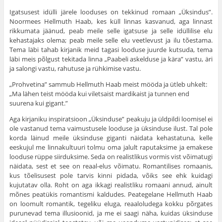
Igatsusest idülli järele looduses on tekkinud romaan „Üksindus”.
Noormees Hellmuth Haab, kes küll linnas kasvanud, aga linnast
rikkumata jäänud, peab meile selle igatsuse ja selle idüllilise elu
kehastajaks olema; peab meile selle elu veetlevust ja ilu tõestama.
Tema läbi tahab kirjanik meid tagasi looduse juurde kutsuda, tema
läbi meis põlgust tekitada linna „Paabeli askelduse ja kära” vastu, äri
ja salongi vastu, rahutuse ja rühkimise vastu.
„Prohvetina” sammub Hellmuth Haab meist mööda ja ütleb uhkelt:
„Ma lähen teist mööda kui viletsaist mardikaist ja tunnen end
suurena kui gigant.”
Aga kirjaniku inspiratsioon „Üksinduse” peakuju ja üldpildi loomisel ei
ole vastanud tema vaimustusele loo­duse ja üksinduse ilust. Tal pole
korda läinud meile üksinduse giganti näidata kehastatuna, kelle
eeskujul me linnakultuuri tolmu oma jalult raputaksime ja emakese
looduse rüppe siirduksime. Seda on realistlikus vormis vist võimatugi
näidata, sest et see on reaal-elus võimatu. Romantilises romaanis,
kus tõelisusest pole tarvis kinni pidada, võiks see ehk kuidagi
kujutatav olla. Roht on aga ikkagi realistliku romaani annud, ainult
mõnes peatükis romantismi kaldudes. Peategelane Hellmuth Haab
on loomult romantik, tegeliku eluga, reaaloludega kokku põrgates
purunevad tema illusioonid, ja me ei saagi näha, kuidas üksinduse