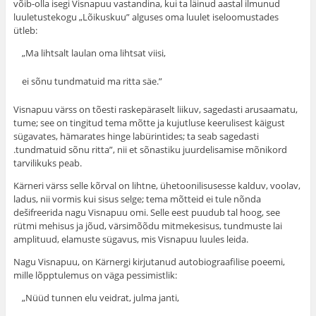
võib-olla isegi Visnapuu vastandina, kui ta läinud aastal ilmunud
luuletustekogu „Lõikuskuu” alguses oma luulet iseloomustades
ütleb:
„Ma lihtsalt laulan oma lihtsat viisi,
ei sõnu tundmatuid ma ritta säe.”
Visnapuu värss on tõesti raskepäraselt liikuv, sage­dasti arusaamatu,
tume; see on tingitud tema mõtte ja kujutluse keerulisest käigust
sügavates, hämarates hinge labürintides; ta seab sagedasti
.tundmatuid sõnu ritta”, nii et sõnastiku juurdelisamise mõnikord
tarvilikuks peab.
Kärneri värss selle kõrval on lihtne, ühetoonili­susesse kalduv, voolav,
ladus, nii vormis kui sisus selge; tema mõtteid ei tule nõnda
dešifreerida nagu Visnapuu omi. Selle eest puudub tal hoog, see
rütmi mehisus ja jõud, värsimõõdu mitmekesisus, tundmuste lai
amplituud, elamuste sügavus, mis Visnapuu luules leida.
Nagu Visnapuu, on Kärnergi kirjutanud autobiograafilise poeemi,
mille lõpptulemus on väga pessimistlik:
„Nüüd tunnen elu veidrat, julma janti,