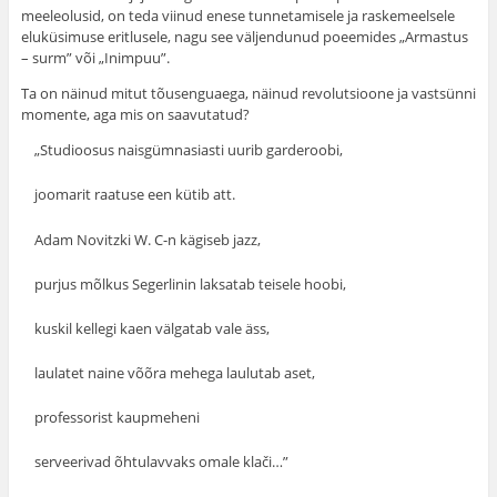
meeleolusid, on teda viinud enese tunnetamisele ja raskemeelsele
eluküsimuse eritlusele, nagu see väljen­dunud poeemides „Armastus
– surm” või „Inimpuu”.
Ta on näinud mitut tõusenguaega, näinud revolutsioone ja vastsünni
momente, aga mis on saavutatud?
„Studioosus naisgümnasiasti uurib garderoobi,
joomarit raatuse een kütib att.
Adam Novitzki W. C-n kägiseb jazz,
purjus mõlkus Segerlinin laksatab teisele hoobi,
kuskil kellegi kaen välgatab vale äss,
laulatet naine võõra mehega laulutab aset,
professorist kaupmeheni
serveerivad õhtulavvaks omale klači…”