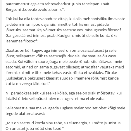
paratamatust ega eita tahte­vabadust. Juhin tähelepanu näit.
Bergsoni „Loovale evo­lutsioonile”.
Ehk kui ka olla tahtevabaduse eitaja, kui olla mehhanistliku ilmavaate
ja determinismi pooldaja, siis nimelt ei tohiks ennast pidada
jõuetuks, saamatuks, võimetuks saa­tuse ees, missuguseks filosoof
Gangese äärest inimest peab. Kuulgem, mis ütleb selle kohta üks
läänemaa filosoof:
„Saatus on küll tugev, aga inimesel on oma osa saa­tusest ja selle
jõust; sellepärast võib ta saatusejõududele ühe saatusejõu vastu
seada. Kui välisilm suure jõuga meie peale rõhub, siis näitavad meie
aatomid, et nad on sama tugevast ollusest; atmosfäär vajutaks meid
lömmi, kui mitte õhk meie kehas vasturõhku ei avaldaks. Tõruke
juuksekarva paksusest klaasist suudab ilmamere rõhumist kanda,
kui ta on veega täidetud.”
Nii paradoksaalselt kui see ka kõlab, aga see on siiski mõistetav, kui
fatalist ütleb: sellepärast olen ma tugev, et ma ei ole vaba.
Sellepärast ei saa me ka jagada Tuglase melanhoolset ohet kõigi meie
tegude ulatumatusest:
„Mis on saatnud korda sinu tahe, su eluenergia, su mõte ja unistus!
On unustet juba nüüd sinu teod!”