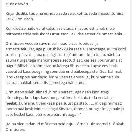
elust osavõtt.
Kirjandusliku tüübina esindab seda seisukohta, seda ilmasuhtumist
Felix Ormusson.
Konkreetse näite varal katsun seletada, mispoolest läheb meie,
mitteesteetide seisukoht Ormussoni ja üldse esteetide omast lahku.
Ormusson veedab suve maal, naudib seal looduse- ja
armastuseluulet, aga puutub kokku ka reaalelu proosaga. Kui ta kord
tuulisel päeval – juba on sügis kätte jõudnud – koju tuleb, näeb ta
sauna nurga taga mähkmetesse seotud last, kes seal „pururumalat
nägu” jõllitab ja kohmetanud kätega õhus aeleb. Lapse ees istub
vaeva­tud kassipoeg ning soendab end päikesepaistel. Seal kah­mab
laps kassipoja händapidi kinni, veab ta enese ligi, kuni hänna suhu
saab, ja hakkab seda siis igemetega nätsitama.
Ormusson suleb silmad „hirmu pärast”, aga näeb kinnistegi
silmadega, kuis laps kassipoega sööma hakkab, teda neelab ja
neelab, kuni ainult veel kassi pea suust paistab, „ … midagi hirmsat:
looma pää kesk inimese nägu! Sinakas, ümmar, pungi silmiga pale ja
selle keskel kassi pää roosa pärani suuga—”
„Mina olen pidanud mõtlema neid asju – õrna luule asemel !” õhkab
Ormusson.