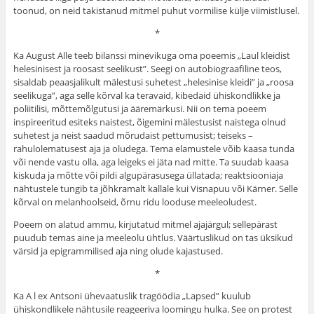
toonud, on neid takistanud mitmel puhut vormilise külje viimistlusel.
*
Ka August Alle teeb bilanssi minevikuga oma poeemis „Laul kleidist
helesinisest ja roosast seelikust”. Seegi on autobiograafiline teos,
sisaldab peaasjalikult mälestusi suhetest „helesinise kleidi” ja „roosa
seelikuga”, aga selle kõrval ka teravaid, kibedaid ühiskondlikke ja
poliitilisi, mõttemõlgutusi ja ääremärkusi. Nii on tema poeem
inspireeritud esiteks naistest, õigemini mälestusist naistega olnud
suhetest ja neist saadud mõrudaist pettumusist; teiseks –
rahulolematusest aja ja oludega. Tema elamustele võib kaasa tunda
või nende vastu olla, aga leigeks ei jäta nad mitte. Ta suudab kaasa
kiskuda ja mõtte või pildi algupärasusega üllatada; reaktsiooniaja
nähtustele tungib ta jõhkramalt kallale kui Visnapuu või Kärner. Selle
kõrval on melanhoolseid, õrnu ridu looduse meeleoludest.
Poeem on alatud ammu, kirjutatud mitmel ajajärgul; sellepärast
puudub temas aine ja meeleolu ühtlus. Väär­tuslikud on tas üksikud
värsid ja epigrammilised aja ning olude kajastused.
*
Ka A l ex Antsoni ühevaatuslik tragöödia „Lapsed” kuulub
ühiskondlikele nähtusile reageeriva loomingu hulka. See on protest