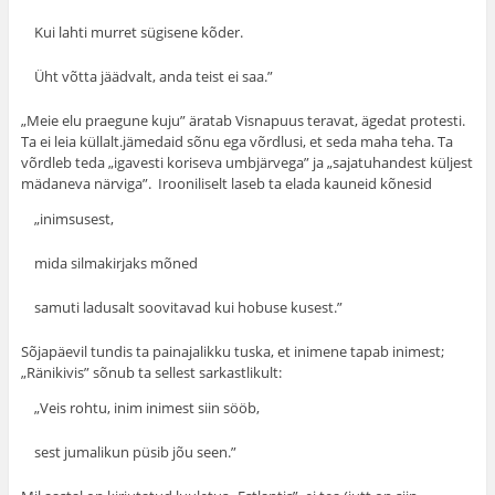
Kui lahti murret sügisene kõder.
Üht võtta jäädvalt, anda teist ei saa.”
„Meie elu praegune kuju” äratab Visnapuus teravat, ägedat protesti.
Ta ei leia küllalt.jämedaid sõnu ega võrd­lusi, et seda maha teha. Ta
võrdleb teda „igavesti kori­seva umbjärvega” ja „sajatuhandest küljest
mädaneva närviga”. Irooniliselt laseb ta elada kauneid kõnesid
„inimsusest,
mida silmakirjaks mõned
samuti ladusalt soovitavad kui hobuse kusest.”
Sõjapäevil tundis ta painajalikku tuska, et inimene tapab inimest;
„Ränikivis” sõnub ta sellest sarkastlikult:
„Veis rohtu, inim inimest siin sööb,
sest jumalikun püsib jõu seen.”