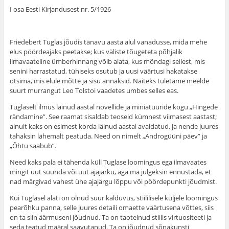
I osa Eesti Kirjandusest nr. 5/1926
Friedebert Tuglas jõudis tänavu aasta alul vana­dusse, mida mehe
elus pöördeajaks peetakse; kus väliste tõugeteta põhjalik
ilmavaateline ümberhinnang võib alata, kus mõndagi sellest, mis
senini harrastatud, tühiseks osutub ja uusi väärtusi hakatakse
otsima, mis elule mõtte ja sisu annaksid. Näiteks tuletame meelde
suurt murrangut Leo Tolstoi vaadetes umbes selles eas.
Tuglaselt ilmus läinud aastal novellide ja miniatüüride kogu „Hingede
rändamine”. See raamat sisaldab teoseid kümnest viimasest aastast;
ainult kaks on esimest korda läinud aastal avaldatud, ja nende juures
tahaksin lähemalt peatuda. Need on nimelt „Androgüüni päev” ja
„Õhtu saabub”.
Need kaks pala ei tähenda küll Tuglase loomingus ega ilmavaates
mingit uut suunda või uut ajajärku, aga ma julgeksin ennustada, et
nad märgivad vahest ühe ajajärgu lõppu või pöördepunkti jõudmist.
Kui Tuglasel alati on olnud suur kalduvus, stiililisele küljele loomingus
pearõhku panna, selle juures detaili omaette väärtusena võttes, siis
on ta siin äärmuseni jõudnud. Ta on taotelnud stiilis virtuositeeti ja
seda teatud määral saavutanud. Ta on jõudnud sõnakunsti