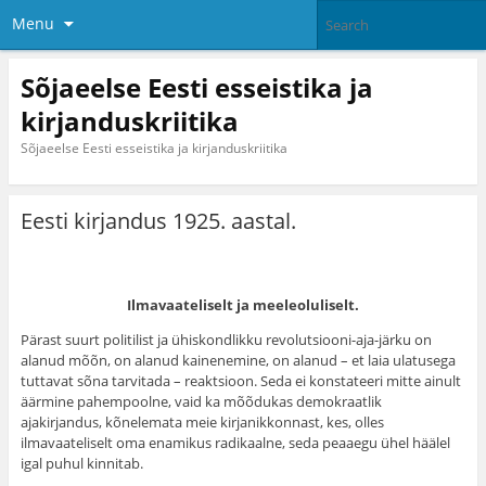
Menu
Sõjaeelse Eesti esseistika ja
kirjanduskriitika
Sõjaeelse Eesti esseistika ja kirjanduskriitika
Eesti kirjandus 1925. aastal.
Ilmavaateliselt ja meeleoluliselt.
Pärast suurt politilist ja ühiskondlikku revolutsiooni-aja-järku on
alanud mõõn, on alanud kainenemine, on alanud – et laia ulatusega
tuttavat sõna tarvitada – reaktsioon. Seda ei konstateeri mitte ainult
äärmine pahempoolne, vaid ka mõõdukas demokraatlik
ajakirjandus, kõnelemata meie kirjanikkonnast, kes, olles
ilmavaateliselt oma enamikus radikaalne, seda peaaegu ühel häälel
igal puhul kinnitab.