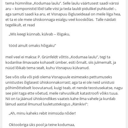
tema hümnilise „Kodumaa laulu”. Selle laulu väärtusest saadi värssi
aru – kompo­nistid lõid talle viisi ja teda lauldi pidulikel puhkudel -,
aga samuti saadi ka aru, et Visnapuu õigluseideaal on meile liiga hea,
et ta ei ole meie ühiskonnaga esialgu veel kooskõlas. Talle näidati
tegelikult, et read
„Mis keegi künnab, külvab – lõigaku,
tööd ainult omaks hõigaku”
meil veel ei maksa: P. Grünfeldt võttis „Kodumaa laulu”, tegi ta
kodanlise ilmavaate kohaselt ümber, esiti õrnalt, siis julmemalt, ja
nüüd lõikab tema sealt, kuhu Visnapuu külvanud.
See võis olla või pidi olema Visnapuule esimeseks pettumuseks
unistustes õiglasest ühiskonnakorrast; aga ta ei ole neid unistusi
põhimõtteliselt loovutanud, kuigi teab, et nende teostusekatse, nagu
see piiri taga ette võetud, meile rahvuslikult katastroofi võiks tuua.
Nii on ta jäänud ühiskondlikes vaateis kahe ilma vahele ja kurdab
läinud aastal ilmunud luuletustekogus „Ränikivi”:
„Ah, minu kaheks rebit inimsüda nõder!
Oktoobriga üks pool ja teine kodumaa,