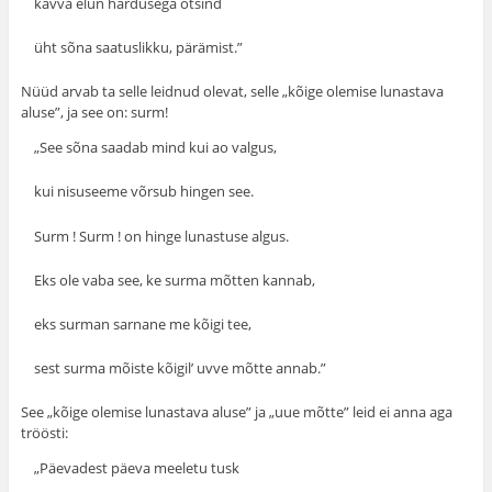
kavva elun hardusega otsind
üht sõna saatuslikku, pärämist.”
Nüüd arvab ta selle leidnud olevat, selle „kõige olemise lunastava
aluse”, ja see on: surm!
„See sõna saadab mind kui ao valgus,
kui nisuseeme võrsub hingen see.
Surm ! Surm ! on hinge lunastuse algus.
Eks ole vaba see, ke surma mõtten kannab,
eks surman sarnane me kõigi tee,
sest surma mõiste kõigil’ uvve mõtte annab.”
See „kõige olemise lunastava aluse” ja „uue mõtte” leid ei anna aga
tröösti:
„Päevadest päeva meeletu tusk