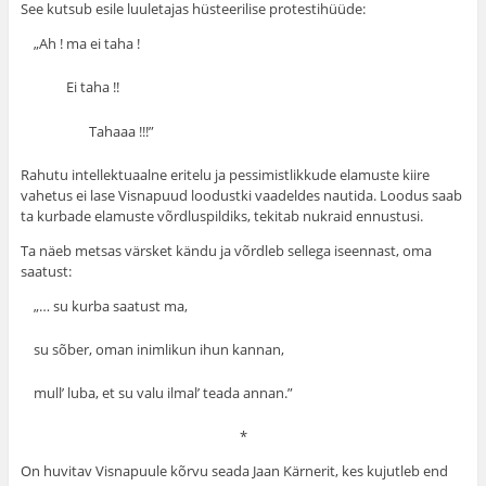
See kutsub esile luuletajas hüsteerilise protestihüüde:
„Ah ! ma ei taha !
Ei taha !!
Tahaaa !!!”
Rahutu intellektuaalne eritelu ja pessimistlikkude ela­muste kiire
vahetus ei lase Visnapuud loodustki vaadeldes nautida. Loodus saab
ta kurbade elamuste võrdluspildiks, tekitab nukraid ennustusi.
Ta näeb metsas värsket kändu ja võrdleb sellega iseennast, oma
saatust:
„… su kurba saatust ma,
su sõber, oman inimlikun ihun kannan,
mull’ luba, et su valu ilmal’ teada annan.”
*
On huvitav Visnapuule kõrvu seada Jaan Kärnerit, kes kujutleb end