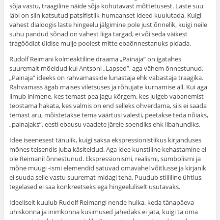
sõja vastu, traagiline näide sõja kohuta­vast mõttetusest. Laste suu
läbi on siin katsutud patsifistlik-humaanset ideed kuulutada. Kuigi
vahest dialoogis laste hingeelu jälgimine pole just õnnelik, kuigi neile
suhu pandud sõnad on vahest liiga targad, ei või seda väikest
tragöödiat üldise mulje poolest mitte ebaõnnestanuks pidada.
Rudolf Reimani kolmeaktiline draama „Painaja” on igatahes
suuremalt mõeldud kui Antsoni „Lapsed”, aga vähem õnnestunud.
„Painaja” ideeks on rahvamas­side lunastaja ehk vabastaja traagika.
Rahvamass ägab maises viletsuses ja rõhujate kurnamise all. Kui aga
ilmub inimene, kes temast pea jagu kõrgem, kes julgeb vabanemist
teostama hakata, kes valmis on end selleks ohverdama, siis ei saada
temast aru, mõistetakse tema väärtusi valesti, peetakse teda nõiaks,
„painajaks”, eesti ebausu vaadete järele soendiks ehk libahundiks.
Idee iseenesest tänulik, kuigi saksa ekspressionistlikus kirjanduses
mõnes teisendis juba käsiteldud. Aga idee kunstiline kehastamine ei
ole Reimanil õnnestunud. Ekspressionismi, realismi, sümbolismi ja
mõne muugi -ismi elemendid satuvad omavahel võitlusse ja kirjanik
ei suuda selle vastu suuremat midagi teha. Puudub stiililine ühtlus,
tegelased ei saa konkreetseks ega hingeeluliselt usutavaks.
Ideeliselt kuulub Rudolf Reimangi nende hulka, keda tänapäeva
ühiskonna ja inimkonna küsimused jahedaks ei jäta, kuigi ta oma