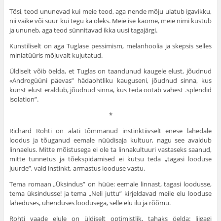
Tõsi, teod ununevad kui meie teod, aga nende mõju ulatub igavikku,
nii väike või suur kui tegu ka oleks. Meie ise kaome, meie nimi kustub
ja ununeb, aga teod sünnitavad ikka uusi tagajärgi.
Kunstiliselt on aga Tuglase pessimism, melanhoolia ja skepsis selles
miniatüüris mõjuvalt kujutatud.
Üldiselt võib öelda, et Tuglas on taandunud kaugele elust, jõudnud
«Androgüüni päevas” hädaohtliku kauguseni, jõudnud sinna, kus
kunst elust eraldub, jõudnud sinna, kus teda ootab vahest .splendid
isolation”.
*
Richard Rohti on alati tõmmanud instinktiivselt enese lähedale
loodus ja tõuganud eemale nüüdisaja kul­tuur, nagu see avaldub
linnaelus. Mitte mõistusega ei ole ta linnakultuuri vastaseks saanud,
mitte tunnetus ja tõeks­pidamised ei kutsu teda „tagasi looduse
juurde”, vaid ins­tinkt, armastus looduse vastu.
Tema romaan „Üksindus” on hüüe: eemale linnast, tagasi loodusse,
tema üksindusse! ja tema „Neli juttu” kirjeldavad meile elu looduse
läheduses, ühenduses loodu­sega, selle elu ilu ja rõõmu.
Rohti vaade elule on üldiselt optimistlik, tahaks öelda: liigagi