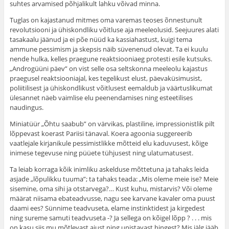
suhtes arvamised põhjalikult lahku võivad minna.
Tuglas on kajastanud mitmes oma varemas teoses õnnestunult
revolutsiooni ja ühiskondliku võitluse aja meeleolusid. Seejuures alati
tasakaalu jäänud ja ei põe nüüd ka kassiahastust, kuigi tema
ammune pessimism ja skepsis näib süvenenud olevat. Ta ei kuulu
nende hulka, kelles praegune reaktsiooniaeg protesti esile kutsuks.
„Andro­güüni päev” on vist selle osa seltskonna meeleolu kajastus
praegusel reaktsiooniajal, kes tegelikust elust, päevaküsimusist,
poliitilisest ja ühiskondlikust võitlusest eemaldub ja väärtuslikumat
ülesannet näeb vaimlise elu peenenda­mises ning esteetilises
naudingus.
Miniatüür „Õhtu saabub” on värvikas, plastiline, impressionistlik pilt
lõppevast koerast Pariisi tänaval. Koera agoonia suggereerib
vaatlejale kirjanikule pessimistlikke mõtteid elu kaduvusest, kõige
inimese tegevuse ning püüete tühjusest ning ulatumatusest.
Ta leiab korraga kõik inimliku askelduse mõttetuna ja tahaks leida
asjade „lõpulikku tuuma”; ta tahaks teada: „Mis oleme meie ise? Meie
sisemine, oma sihi ja otstarvega?… Kust kuhu, mistarvis? Või oleme
määrat nii­sama ebateadvusse, nagu see karvane kavaler oma puust
daami ees? Sünnime teadvuseta, elame instinktidest ja kirgedest
ning sureme samuti teadvuseta -? Ja sellega on kõigel lõpp ? . . . mis
on kasu siis mu mõtlevast ajust ning unistavast hingest? Mis jälg jääb