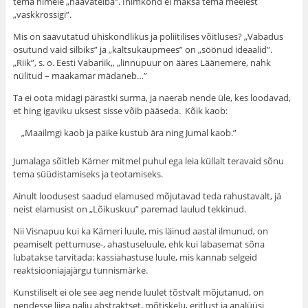
tema nimele „haavateiba”. Inimkond ei maksa tema meelest
„vaskkrossigi”.
Mis on saavutatud ühiskondlikus ja poliitilises võit­luses? „Vabadus
osutund vaid silbiks” ja „kaltsukaup­mees” on „söönud ideaalid”.
„Riik”, s. o. Eesti Vabariik,, „linnupuur on ääres Läänemere, nahk
nülitud – maa­kamar mädaneb…”
Ta ei oota midagi pärastki surma, ja naerab nende üle, kes loodavad,
et hing igaviku uksest sisse võib pää­seda. Kõik kaob:
„Maailmgi kaob ja päike kustub ära ning Jumal kaob.”
Jumalaga sõitleb Kärner mitmel puhul ega leia küllalt teravaid sõnu
tema süüdistamiseks ja teotamiseks.
Ainult loodusest saadud elamused mõjutavad teda rahustavalt, jä
neist elamusist on „Lõikuskuu” paremad laulud tekkinud.
Nii Visnapuu kui ka Kärneri luule, mis läinud aastal ilmunud, on
peamiselt pettumuse-, ahastuseluule, ehk kui labasemat sõna
lubatakse tarvitada: kassiahastuse luule, mis kannab selgeid
reaktsiooniajajärgu tunnismärke.
Kunstiliselt ei ole see aeg nende luulet tõstvalt mõju­tanud, on
nendesse liiga palju abstraktset, mõtiskelu, erit­lust ja analüüsi