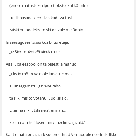
(enese matusteks riputet okstel kui kõnnin)
tuulispasana keerutab kaduva tusti.
Miski on pooleks, miski on vale me õnnin.”
Ja seesuguses tusas küsib luuletaja:
„Mõistus üksi või aitab usk?”
Aga juba eespool on ta õigesti aimanud:
„Eks inimõnn vaid ole latseline maid,
suur segamatu igavene raho,
ta riik, mis toivotanu juudi skald.
Ei sinna riiki ütski neist ei maho,
ke süa om heitlusen nink meelin vägivald.”
Kahtlemata on ajajärk sugereerinud Visnapuule pessimistlikke