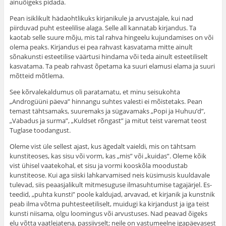
ainuõigeks pidada.
Pean isiklikult hädaohtlikuks kirjanikule ja arvustajale, kui nad
piirduvad puht esteelilise alaga. Selle all kan­natab kirjandus. Ta
kaotab selle suure mõju, mis tal rahva hingeelu kujundamises on või
olema peaks. Kir­jandus ei pea rahvast kasvatama mitte ainult
sõnakunsti esteetilise väärtusi hindama või teda ainult esteetiliselt
kasvatama. Ta peab rahvast õpetama ka suuri elamusi elama ja suuri
mõtteid mõtlema.
See kõrvalekaldumus oli paratamatu, et minu seisukohta
„Androgüüni päeva” hinnangu suhtes valesti ei mõistetaks. Pean
temast tähtsamaks, suuremaks ja sügavamaks „Popi ja Huhuu’d”,
„Vabadus ja surma”, „Kuldset rõngast” ja mitut teist varemat teost
Tuglase toodangust.
Oleme vist üle sellest ajast, kus ägedalt vaieldi, mis on tähtsam
kunstiteoses, kas sisu või vorm, kas „mis” või „kuidas”. Oleme kõik
vist ühisel vaatekohal, et sisu ja vormi kooskõla moodustab
kunstiteose. Kui aga siiski lahkarvamised neis küsimusis kuuldavale
tulevad, siis peaasjalikult mitmesuguse ilmasuhtumise tagajärjel. Es­
teedid, „puhta kunsti” poole kaldujad, arvavad, et kirjanik ja kunstnik
peab ilma võtma puhtesteetiliselt, muidugi ka kirjandust ja iga teist
kunsti niisama, olgu loomingus või arvustuses. Nad peavad õigeks
elu võtta vaatlejatena, passiivselt; neile on vastumeelne igapäevasest