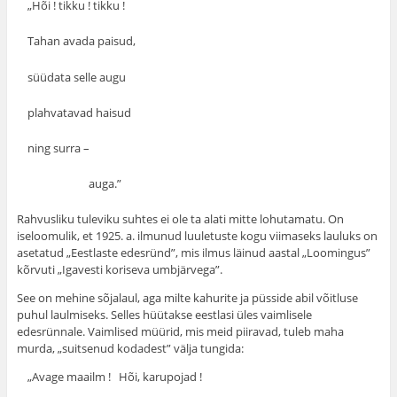
„Hõi ! tikku ! tikku !
Tahan avada paisud,
süüdata selle augu
plahvatavad haisud
ning surra –
auga.”
Rahvusliku tuleviku suhtes ei ole ta alati mitte lohu­tamatu. On
iseloomulik, et 1925. a. ilmunud luuletuste kogu viimaseks lauluks on
asetatud „Eestlaste edesründ”, mis ilmus läinud aastal „Loomingus”
kõrvuti „Igavesti koriseva umbjärvega”.
See on mehine sõjalaul, aga milte kahurite ja püsside abil võitluse
puhul laulmiseks. Selles hüütakse eestlasi üles vaimlisele
edesrünnale. Vaimlised müürid, mis meid piiravad, tuleb maha
murda, „suitsenud kodadest” välja tungida:
„Avage maailm ! Hõi, karupojad !