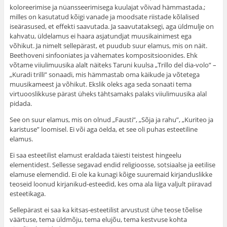
koloreerimise ja nüansseerimisega kuulajat võivad hämmastada.;
milles on kasutatud kõigi vanade ja mood­sate riistade kõlalised
iseärasused, et effekti saavutada. Ja saavutataksegi, aga üldmulje on
kahvatu, üldelamus ei haara asjatundjat muusikainimest ega
võhikut. Ja nimelt sellepärast, et puudub suur elamus, mis on näit.
Beethoveni sinfooniates ja vähemates kompositsioonides. Ehk
võtame viiulimuusika alalt näiteks Taruni kuulsa „Trillo del dia-volo” –
„Kuradi trilli” sonaadi, mis hämmastab oma käi­kude ja võtetega
muusikameest ja võhikut. Ekslik oleks aga seda sonaati tema
virtuooslikkuse pärast üheks tähtsa­maks palaks viiulimuusika alal
pidada.
See on suur elamus, mis on olnud „Fausti”, „Sõja ja rahu”, „Kuriteo ja
karistuse” loomisel. Ei või aga öelda, et see oli puhas esteetiline
elamus.
Ei saa esteetilist elamust eraldada täiesti teistest hin­geelu
elementidest. Sellesse segavad endid religioosse, sot­siaalse ja eetilise
elamuse elemendid. Ei ole ka kunagi kõige suuremaid kirjanduslikke
teoseid loonud kirjanikud-esteedid, kes oma ala liiga valjult piiravad
esteetikaga.
Sellepärast ei saa ka kitsas-esteetilist arvustust ühe teose tõelise
väärtuse, tema üldmõju, tema elujõu, tema kestvuse kohta