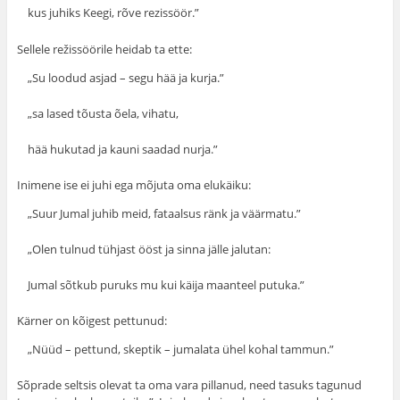
kus juhiks Keegi, rõve rezissöör.”
Sellele režissöörile heidab ta ette:
„Su loodud asjad – segu hää ja kurja.”
„sa lased tõusta õela, vihatu,
hää hukutad ja kauni saadad nurja.”
Inimene ise ei juhi ega mõjuta oma elukäiku:
„Suur Jumal juhib meid, fataalsus ränk ja väärmatu.”
„Olen tulnud tühjast ööst ja sinna jälle jalutan:
Jumal sõtkub puruks mu kui käija maanteel putuka.”
Kärner on kõigest pettunud:
„Nüüd – pettund, skeptik – jumalata ühel kohal tammun.”
Sõprade seltsis olevat ta oma vara pillanud, need tasuks tagunud