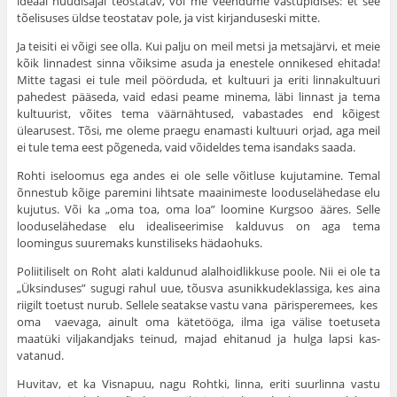
ideaal nüüdisajal teostatav, või me veendume vastupidises: et see
tõelisuses üldse teostatav pole, ja vist kirjanduseski mitte.
Ja teisiti ei võigi see olla. Kui palju on meil metsi ja metsajärvi, et meie
kõik linnadest sinna võiksime asuda ja enestele onnikesed ehitada!
Mitte tagasi ei tule meil pöörduda, et kultuuri ja eriti linnakultuuri
pahedest pääseda, vaid edasi peame minema, läbi linnast ja tema
kultuurist, võites tema väärnähtused, vabastades end kõigest
ülearu­sest. Tõsi, me oleme praegu enamasti kultuuri orjad, aga meil
ei tule tema eest põgeneda, vaid võideldes tema isandaks saada.
Rohti iseloomus ega andes ei ole selle võitluse kujuta­mine. Temal
õnnestub kõige paremini lihtsate maainimeste looduselähedase elu
kujutus. Või ka „oma toa, oma loa” loomine Kurgsoo ääres. Selle
looduselähedase elu idealiseerimise kalduvus on aga tema
loomingus suuremaks kunstiliseks hädaohuks.
Poliitiliselt on Roht alati kaldunud alalhoidlikkuse poole. Nii ei ole ta
„Üksinduses” sugugi rahul uue, tõusva asunikkudeklassiga, kes aina
riigilt toetust nurub. Sellele seatakse vastu vana pärisperemees, kes
oma vaevaga, ainult oma kätetööga, ilma iga välise toetuseta
maatüki viljakandjaks teinud, majad ehitanud ja hulga lapsi kas­
vatanud.
Huvitav, et ka Visnapuu, nagu Rohtki, linna, eriti suur­linna vastu