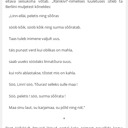
eitava seisukoha võtab. „Ränikivi”-nimelises luuletuses ütleb ta
Berliini muljetest kõneldes:
„Linn-elläi, peletis ning sõõras
sööb kõik, sööb kõik ning surma sõõratab.
Taas tuleb inimene valjult uus,
täis punast verd kui oblikas on mahla,
saab uueks söödaks linnatõura suus,
kui rohi ablastakse, tõstet mis on kahla.
Söö, Linn! söö, Tõuras! selleks sulle maa !
Söö, peletis ! söö, surma sõõrata !
Maa sinu laut, su karjamaa, su põld ning niit.”
*
Peet Vallak’ult ilmusid läinud aastal kaks esimest novellide kogu: