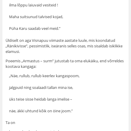
ilma lõppu laiuvaid vesiteid !
Maha suitsunud talvised kojad,
Püha Karu saadab veel meid.”
Üldiselt on aga Visnapuu viimaste aastate luule, mis koondatud
„Ränikivisse”, pessimistlik, iseäranis selles osas, mis sisaldab isiklikke
elamusi.
Poeemis „Armastus – surm” jutustab ta oma elukäiku, end võrreldes
kootava kangaga:
„Näe, rullub, rullub keerlev kangaspoom,
jalgpuid ning soalaadi tallan mina ise,
üks teise sisse heidab langa imelise –
näe, äkki uhtund kõik on öine joom.”
Ta on