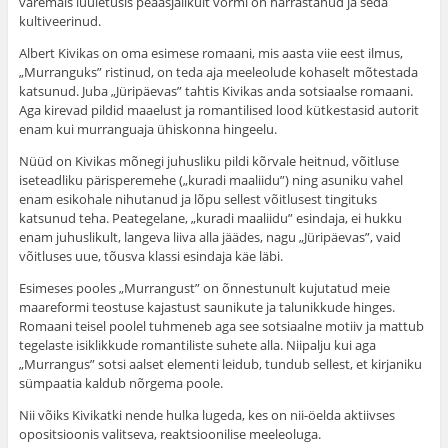
varemais luuletusis peaasjalikult vormi on harrastanud ja seda
kultiveerinud.
Albert Kivikas on oma esimese romaani, mis aasta viie eest ilmus,
„Murranguks” ristinud, on teda aja meele­olude kohaselt mõtestada
katsunud. Juba „Jüripäevas” tahtis Kivikas anda sotsiaalse romaani.
Aga kirevad pildid maaelust ja romantilised lood kütkestasid autorit
enam kui murranguaja ühiskonna hingeelu.
Nüüd on Kivikas mõnegi juhusliku pildi kõrvale heitnud, võitluse
iseteadliku pärisperemehe („kuradi maaliidu”) ning asuniku vahel
enam esikohale nihutanud ja lõpu sellest võitlusest tingituks
katsunud teha. Peategelane, „kuradi maaliidu” esindaja, ei hukku
enam juhuslikult, lan­geva liiva alla jäädes, nagu „Jüripäevas”, vaid
võitluses uue, tõusva klassi esindaja käe läbi.
Esimeses pooles „Murrangust” on õnnestunult kuju­tatud meie
maareformi teostuse kajastust saunikute ja talunikkude hinges.
Romaani teisel poolel tuhmeneb aga see sotsiaalne motiiv ja mattub
tegelaste isiklikkude roman­tiliste suhete alla. Niipalju kui aga
„Murrangus” sotsi aalset elementi leidub, tundub sellest, et kirjaniku
süm­paatia kaldub nõrgema poole.
Nii võiks Kivikatki nende hulka lugeda, kes on nii-öelda aktiivses
opositsioonis valitseva, reaktsioonilise meeleoluga.