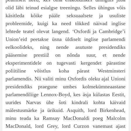
olid läbi teinud esialgse treeningu. Selles ühingus võis
käsitleda kõike pääle seksuaalsete ja usuliste
probleemide, kuigi ka need tõk­ked näivad inglise
lehtede teatel olevat langend. ‘Oxfordi ja Cambridge’i
Union’eid peetakse üsna üldiselt inglise parlamendi
eelkoolideks, ning nende asutuste presidendiks
pääsemise prestiiž on nõnda suur, et nende
eksperimentidele on tuge­vasti kergendet pärastine
poliitiline võistlus koha pärast Westminsteri
parlamendis. Nii valiti minu Oxfordis oleku ajal Unioni
presidendiks praegune umbes kolmekümneaastane
parlamendiliige Lennox-Boyd, kes äsja külastas Eestit,
uurides Nar­vas ühe šoti kindrali kohta käivaid
mälestusmärke ja ürikuid. Asquith, lord Birkenhead,
minu teada ka Ramsay MacDonaldi poeg Malcolm
MacDonald, lord Grey, lord Curzon vanemast ajast