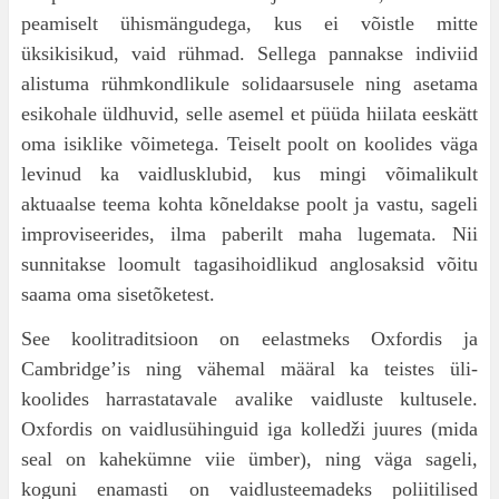
peamiselt ühismängudega, kus ei võistle mitte
üksikisikud, vaid rühmad. Sellega pannakse indiviid
alistuma rühmkondlikule solidaarsusele ning asetama
esi­kohale üldhuvid, selle asemel et püüda hiilata eeskätt
oma isiklike võimetega. Teiselt poolt on koo­lides väga
levinud ka vaidlusklubid, kus mingi või­malikult
aktuaalse teema kohta kõneldakse poolt ja vastu, sageli
improviseerides, ilma paberilt maha lugemata. Nii
sunnitakse loomult tagasi­hoidlikud anglosaksid võitu
saama oma sisetõketest.
See koolitraditsioon on eelastmeks Oxfordis ja
Cambridge’is ning vähemal määral ka teistes üli­
koolides harrastatavale avalike vaidluste kultu­sele.
Oxfordis on vaidlusühinguid iga kolledži juures (mida
seal on kahekümne viie ümber), ning väga sageli,
koguni enamasti on vaidlusteemadeks poliitilised