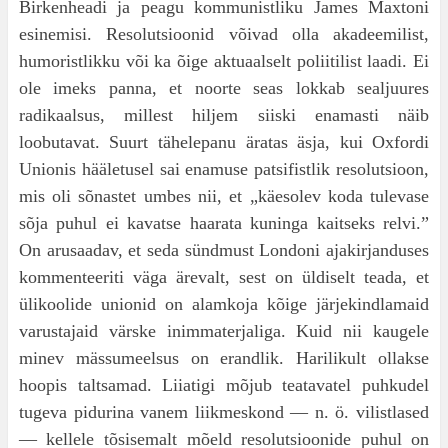
Birkenheadi ja peagu kommunistliku James Maxtoni
esinemisi. Resolutsioonid võivad olla akadeemilist,
humoristlikku või ka õige aktuaal­selt poliitilist laadi. Ei
ole imeks panna, et noorte seas lokkab sealjuures
radikaalsus, millest hiljem siiski enamasti näib
loobutavat. Suurt tähelepanu äratas äsja, kui Oxfordi
Unionis hääletusel sai enamuse patsifistlik resolutsioon,
mis oli sõnastet umbes nii, et „käesolev koda tulevase
sõja puhul ei kavatse haarata kuninga kaitseks relvi.”
On arusaadav, et seda sündmust Londoni ajakirjan­duses
kommenteeriti väga ärevalt, sest on üldiselt teada, et
ülikoolide unionid on alamkoja kõige järjekindlamaid
varustajaid värske inimmaterja­liga. Kuid nii kaugele
minev mässumeelsus on erandlik. Harilikult ollakse
hoopis taltsamad. Liiatigi mõjub teatavatel puhkudel
tugeva pidu­rina vanem liikmeskond — n. ö. vilistlased
— kellele tõsisemalt mõeld resolutsioonide puhul on