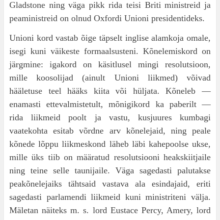
Gladstone ning väga pikk rida teisi Briti ministreid ja
peaministreid on olnud Oxfordi Unioni presi­dentideks.
Unioni kord vastab õige täpselt inglise alam­koja omale,
isegi kuni väikeste formaalsusteni. Kõnelemiskord on
järgmine: igakord on käsitlusel mingi resolutsioon,
mille koosolijad (ainult Unioni liikmed) võivad
hääletuse teel hääks kiita või hül­jata. Kõneleb —
enamasti ettevalmistetult, mõnigikord ka paberilt —
rida liikmeid poolt ja vastu, kusjuures kumbagi
vaatekohta esitab võrdne arv kõnelejaid, ning peale
kõnede lõppu liikmeskond läheb läbi kahepoolse ukse,
mille üks tiib on määratud resolutsiooni heakskiitjaile
ning teine selle taunijaile. Väga sagedasti palutakse
peakõnelejaiks tähtsaid vastava ala esindajaid, eriti
sage­dasti parlamendi liikmeid kuni ministriteni välja.
Mäletan näiteks m. s. lord Eustace Percy, Amery, lord