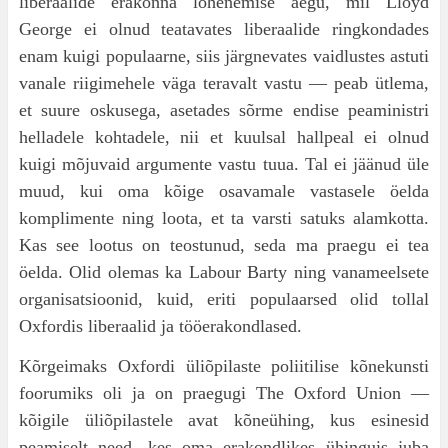
liberaalide erakonna lõhenemise aegu, mil Lloyd
George ei olnud teatavates liberaalide ringkonda­des
enam kuigi populaarne, siis järgnevates vaid­lustes astuti
vanale riigimehele väga teravalt vastu — peab ütlema,
et suure oskusega, aseta­des sõrme endise peaministri
helladele kohtadele, nii et kuulsal hallpeal ei olnud
kuigi mõjuvaid argumente vastu tuua. Tal ei jäänud üle
muud, kui oma kõige osavamale vastasele öelda
komplimente ning loota, et ta varsti satuks alamkotta.
Kas see lootus on teostunud, seda ma praegu ei tea
öelda. Olid olemas ka Labour Barty ning vanameelsete
organisatsioonid, kuid, eriti populaarsed olid tollal
Oxfordis liberaalid ja tööerakondlased.
Kõrgeimaks Oxfordi üliõpilaste poliitilise kõ­nekunsti
foorumiks oli ja on praegugi The Oxford Union —
kõigile üliõpilastele avat kõneühing, kus esinesid
peamiselt need, kes oma erakondlikes ühinguis juba