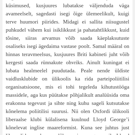
küsimused, kusjuures lubatakse väljenduda väga
avameelselt, sagedasti isegi õige ülemeelikult, kuigi
terve huumori piirides. Midagi ei sallita niisugustel
puhkudel vähem kui isiklik­kust ja pahatahtlikkust, kuid
tõsine, siiras arva­mus võib saada käeplaksutuste
osaliseks isegi ägedaima vastase poolt. Samal määral on
hin­nas teravmeelsus, kusjuures Briti kabineti juht võib
kergesti saada rünnakute ohvriks. Ainult ku­ningat ei
lubata healmeelel puudutada. Peale nende üldiste
vaidlusklubide on ülikoolis ka rida parteipoliitilisi
organisatsioone, mis ei tohi tegeleda kihutustööga
massidele, aga kus püütakse põh­jalikult analüüsida oma
erakonna tegevust ja sihte ning kuhu sageli kutsutakse
kõnelema polii­tilisi suurusi. Nii olen Oxfordi ülikooli
liberaalse klubi külalisena kuulnud Lloyd George’i
kõnele­vat inglise maareformist. Kuna see juhtus just