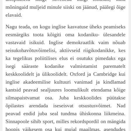
mõningaid muljeid minule siiski on jäänud, päälegi õige
elavaid.
Nagu teada, on kogu inglise kasvatuse üheks peamiseks
eesmärgiks toota kõigiti oma kodaniku- ülesandele
vastavaid isikuid. Inglise demokraat­lik vaim nõuab
seisukohavõtuvõimelisi, aktiivseid riigikodanikke, kes
ka tegelikus poliitilises elus ei osutuks pimedaks ega
isegi sääraste kodanike valmistamist parematelt
keskkooli­delt ja ülikoolidelt. Oxford ja Cambridge kui
ing­lise akadeemilise kultuuri vanimad ja kindlamad
kantsid peavad sealjuures loomulikult etendama kõige
silmapaistvamat osa. Juba keskkoolides püütakse
õpilastes arendada iseseisvat otsustus­võimet. Nad
peavad endid juba seal tundma ühiskonna liikmeina.
Sinnapoole sihib sport, milles rekordspordil on mängida
hoopis väikesem osa kui mujal maailmas, asendudes