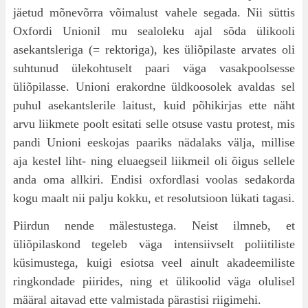
jäetud mõnevõrra võimalust vahele segada. Nii süt­tis
Oxfordi Unionil mu sealoleku ajal sõda üli­kooli
asekantsleriga (= rektoriga), kes üliõpilaste arvates oli
suhtunud ülekohtuselt paari väga vasakpoolsesse
üliõpilasse. Unioni erakordne üld­koosolek avaldas sel
puhul asekantslerile laitust, kuid põhikirjas ette näht
arvu liikmete poolt esi­tati selle otsuse vastu protest, mis
pandi Unioni eeskojas paariks nädalaks välja, millise
aja kestel liht- ning eluaegseil liikmeil oli õigus sellele
anda oma allkiri. Endisi oxfordlasi voolas sedakorda
kogu maalt nii palju kokku, et resolutsioon lükati tagasi.
Piirdun nende mälestustega. Neist ilmneb, et
üliõpilaskond tegeleb väga intensiivselt poliitiliste
küsimustega, kuigi esiotsa veel ainult akadeemi­liste
ringkondade piirides, ning et ülikoolid väga olulisel
määral aitavad ette valmistada pärastisi riigimehi.