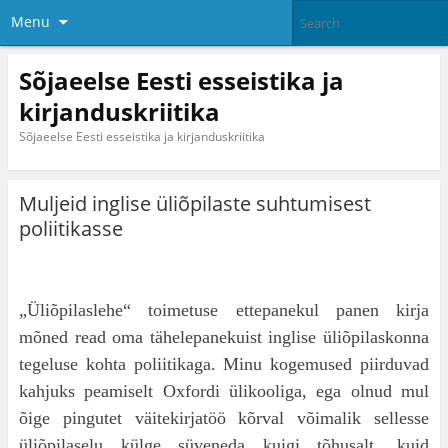
Menu
Sõjaeelse Eesti esseistika ja
kirjanduskriitika
Sõjaeelse Eesti esseistika ja kirjanduskriitika
Muljeid inglise üliõpilaste suhtumisest
poliitikasse
„Üliõpilaslehe“ toimetuse ettepanekul panen kirja
mõned read oma tähelepanekuist inglise üli­õpilaskonna
tegeluse kohta poliitikaga. Minu ko­gemused piirduvad
kahjuks peamiselt Oxfordi ülikooliga, ega olnud mul
õige pingutet väitekirjatöö kõrval võimalik sellesse
üliõpilaselu külge süveneda kuigi tõhusalt, kuid