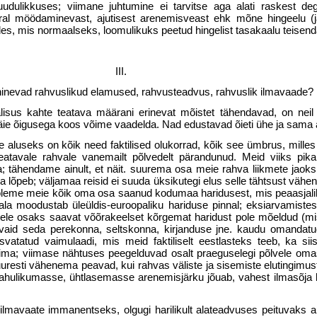
udulikkuses; viimane juhtumine ei tarvitse aga alati raskest deg
rral möödaminevast, ajutisest arenemisveast ehk mõne hingeelu (
des, mis normaalseks, loomulikuks peetud hingelist tasakaalu teisend
III.
hinevad rahvuslikud elamused, rahvusteadvus, rahvuslik ilmavaade?
isus kahte teatava määrani erinevat mõistet tähendavad, on neil si
äie õigusega koos võime vaadelda. Nad edustavad õieti ühe ja sama as
 aluseks on kõik need faktilised olukorrad, kõik see ümbrus, milles
teatavale rahvale vanemailt põlvedelt pärandunud. Meid viiks pik
ta; tähendame ainult, et näit. suurema osa meie rahva liikmete jaok
 lõpeb; väljamaa reisid ei suuda üksikutegi elus selle tähtsust väh
oleme meie kõik oma osa saanud kodumaa haridusest, mis peaasjaliku
 ala moodustab üleüldis-euroopaliku hariduse pinnal; eksiarvamiste
kutele osaks saavat võõrakeelset kõrgemat haridust pole mõeldud (m
), vaid seda perekonna, seltskonna, kirjan­duse jne. kaudu omandat
asvatatud vaimulaadi, mis meid faktiliselt eestlasteks teeb, ka sii
dima; viimase nähtuses peegelduvad osalt praeguselegi põlvele oma
uuresti vähenema peavad, kui rahvas väliste ja sisemiste elutingimu
 rahulikumasse, ühtlasemasse arene­misjärku jõuab, vahest ilmasõja 
ilmavaate immanentseks, olgugi harilikult alateadvuses peituvaks 