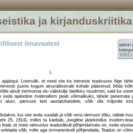
eistika ja kirjanduskriitika
filisest ilmavaatest
admin 
katego
3/2013
I.
ajajärgul. Loomulik, et need siis ka inimeste teadvuses õige täht
 inimeste juures koguni ainuvalitsevale kohale pääsenud. Mida kõik
 Mitte ainult inimkonna elu väliskülje täielikku muutmist, vaid ka sis
 seda aja­looline materialism peab võimalikuks, tähele panemata j
st alust, pärivuse teel aasta­tuhandete, võib olla miljonite ke
nõutakse, kui see anda suudab ja võib oma olemuse tõttu, näitab mu
ht 25, 1914), milles ta kaebab, „loogiline järjekindlus modern-tead
 leiab, et meie rahvuslus teaduslikult põhjen­damatu on, seda unusta
 ja seletada võib, mitte aga immanentselt põhjendada. Teadus on võim