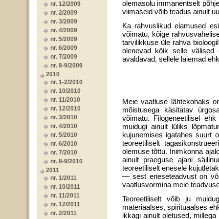
olemasolu immanentselt põhje
nr. 12/2009
viimaseid võib teadus ainult u
nr. 2/2009
nr. 3/2009
Ka rahvuslikud elamused esi
nr. 4/2009
võimatu, kõige rahvusvahelise
nr. 5/2009
tarvilikkuse üle rahva bioloo
nr. 6/2009
olenevad kõik selle välised
nr. 7/2009
avaldavad, sellele laiemad eh
nr. 8-9/2009
2010
nr. 1-2/2010
nr. 10/2010
nr. 11/2010
Meie vaatluse lähtekohaks on
nr. 12/2010
mõistusega käsitatav ürgosa
nr. 3/2010
võimatu. Filogeneetilisel ehk
muidugi ainult lüliks lõpmat
nr. 4/2010
kujunemises igatahes suurt osa
nr. 5/2010
teoreetiliselt tagasikonstrue
nr. 6/2010
olemuse tõttu. Inimkonna ajalo
nr. 7/2010
ainult praeguse ajani säilin
nr. 8-9/2010
teoreetiliselt enesele kujutlet
2011
— sest eneseteadvust on võim
nr. 1/2011
vaatlus­vormina meie teadvuse
nr. 10/2011
nr. 11/2011
Teoreetiliselt võib ju muid
nr. 12/2011
materiaalses, spiritu­aalses e
nr. 2/2011
ikkagi ainult oletused, mille