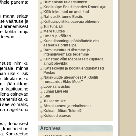
tähele panema;
Humanismi uuestisünnist
Koolitüüpe Eesti linnades Rootsi ajal
Kõik inimesed on andekad
lu maha salata
Rahvuslik tunne Eestis
te väärtuse ja
Kultuurpoliitika päevaprobleeme
st arenemisest
Tuli tuha all
ise kohta mõju
Mere tuultes
 teevad.
Omad ja võõrad
Kunstiloomingu põhinõudeid ehk
esteetika printsiipe
Rahvuskultuuri tõstmine ja
intensiivsemaks tegemine
Kunstnik võib tõepäraselt kujutada
msuse inimliku
ainult olevikku
ugemale minna
Katsekoolid ja kooliuuenduskatsed
Poolas
ääb üksik isik
Naiskujude ülesandest A. Gailiti
r üksiku isiku
romaanis „Ekke Moor”
gi, jääb ikkagi
Loov rahvuslus
ma käsitusaine
Juhan Liivi elu
ellena esinevad
Stiil
 arenemiskäiku
Tuulearmuke
i see võimalik,
Absoluutsest ja relatiivsest
ena nägelikuna
Kuidas töötas Tolstoi?
Kuldsed päevad
st, loodusest
Archives
., kuid need on
da. Konkreetse