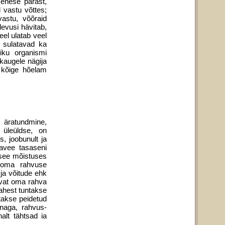
 enese pärast,
d vastu võttes;
vastu, võõraid
levusi hävitab,
eel ulatab veel
 sulatavad ka
iku organismi
kaugele nägija
 kõige hõelam
 äratundmine,
 üleüldse, on
 joobunult ja
javee tasaseni
i see mõistuses
 oma rahvuse
ja võitude ehk
levat oma rahva
vahest tuntakse
takse peidetud
õnaga, rahvus­
alt tähtsad ia