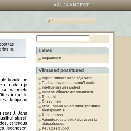
VÄLJAANDEST
postitas
orias
nr.
Lehed
Väljaandest
Viimased postitused
Inglise romaan kahe sõja vahel
sale kohale on
Teel balti vaimse entente’i poole
e ei oodata ja
Intelligentsi ülesandeid
emise, vaimuelu
Inimese võimete arendamisest
ättes inimeste
Reheahi
stes kuhjunud
Õitsev meri
Prof. Johann Köleri rahvuspoliitilisi
tõekspidamisi
u seas J. Jans
Renessanss
uslikul alusel”
Vaimuteaduste objektiivsusest ja
des, et teadus
aktuaalsusest
etu iseenesegi
Kevadised vood