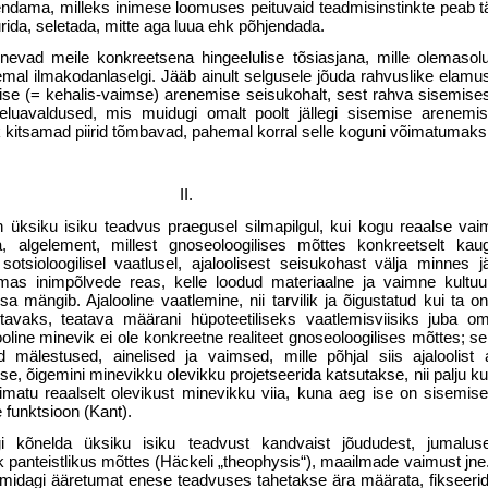
n­dama, milleks inimese loomuses peituvaid teadmisinstinkte peab 
urida, seletada, mitte aga luua ehk põhjendada.
nevad meile konkreetsena hingeelulise tõsiasjana, mille olemaso
mal ilmakodanlaselgi. Jääb ainult selgusele jõuda rahvuslike elamus
gilise (= kehalis-vaimse) arenemise seisukohalt, sest rahva sisemise
 elu­avaldused, mis muidugi omalt poolt jällegi sisemise arenem
k kitsamad piirid tõmbavad, pahemal korral selle koguni võimatumaks
II.
 üksiku isiku teadvus praegusel silmapilgul, kui kogu reaalse vai
, algelement, millest gnoseoloogilises mõttes konkreetselt ka
 sotsioloogilisel vaatlusel, ajaloolisest seisukohast välja minnes j
umas inimpõlvede reas, kelle loodud materiaalne ja vaimne kultuu
 mängib. Ajalooline vaatlemine, nii tarvilik ja õigustatud kui ta on
eritavaks, teatava määrani hüpoteeti­liseks vaatlemisviisiks juba o
oline minevik ei ole konkreetne realiteet gnoseo­loogilises mõttes; s
ud mälestused, ainelised ja vaimsed, mille põhjal siis aja­loolist
akse, õigemini minevikku olevikku projetseerida katsutakse, nii palju ku
atu reaalselt olevikust minevikku viia, kuna aeg ise on sisemis
 funktsioon (Kant).
ugi kõnelda üksiku isiku teadvust kandvaist jõududest, jumaluse
hk panteistlikus mõttes (Häckeli „theophysis“), maailmade vaimust jne
ga midagi ääretumat enese teadvuses tahetakse ära määrata, fikseeri