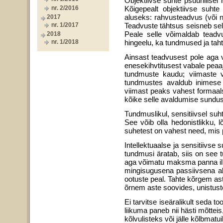
Objektiivse suhte psüühilisel 
nr. 2/2016
Kõigepealt objektiivse suht
aluseks: rahvusteadvus (või na
2017
nr. 1/2017
Teadvuste tähtsus seisneb sell
Peale selle võimaldab teadv
2018
nr. 1/2018
hingeelu, ka tundmused ja taht
Ainsast teadvusest pole aga vee
enesekihvtitusest vabale pea
tundmuste kaudu; viimaste v
tundmustes avaldub inimese i
viimast peaks vahest formaalse
kõike selle avaldumise sundus
Tundmuslikul, sensitiivsel suht
See võib olla hedonistlikku, lõb
suhetest on vahest need, mis p
Intellektuaalse ja sensitiivse 
tundmusi äratab, siis on see t
aga võimatu maksma panna ilm
mingisugusena passiivsena akt
ootuste peal. Tahte kõrgem ast
õrnem aste soovides, unistuste
Ei tarvitse iseäralikult seda t
liikuma paneb nii hästi mõttei
kõlvulisteks või jälle kõlbmatu