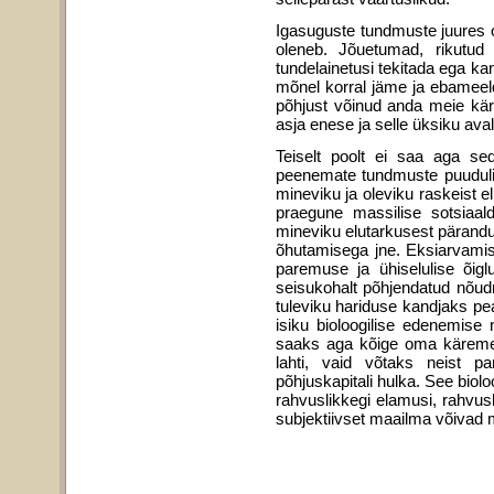
Igasuguste tundmuste juures on
oleneb. Jõuetumad, rikutud 
tundelainetusi tekitada ega ka
mõnel korral jäme ja ebameeld
põhjust võinud anda meie kä
asja enese ja selle üksiku aval
Teiselt poolt ei saa aga se
peenemate tund­muste puuduli
mineviku ja oleviku raskeist e
praegune massilise sotsiaal
mineviku elutarkusest pärandun
õhu­tamisega jne. Eksiarvami
paremuse ja ühis­elulise õiglu
seisukohalt põhjendatud nõud
tuleviku hariduse kandjaks pea
isiku bioloogilise edenemise
saaks aga kõige oma käremee
lahti, vaid võtaks neist pa
põhjuskapitali hulka. See biolo
rahvuslikkegi elamusi, rahvus
subjektiivset maailma võivad 