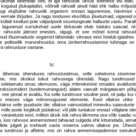
isu­kohalt tähendab see, et iga rahvuslik üksus iseenese elu elab,
gutud jõukapitalist, võõrailt rahvailt ainult häid ehk halbu mõjusi
dugi elujõuline rahvuslik organism ennast lagunemise, hävimise 
 eemale tõrjudes. Ja nagu looduses eluvõitlus jõuetumaid, vigaseid o
 küllalt kindlust pole väljastpoolt sissetungivate halbuste vastu. Parall
lagunenud surnukehad uuele tärkavale elule toiduks saavad, nii
d rahvuste jätmed enestes, olgugi, et see mõnel korral rahvusl
nenud tõuomaduste segamist tähendab; viimase eest hoidub igatahes 
me politseilik marurahvuslus oma ümberrahvustamise tuhinaga on
eva rahvusluse vastane.
IV.
lähemas ühenduses rahvus­tundmus, selle vahekorra sisemine
mine, mis üksikut isikut rahvusega ühendab. Nagu tundmused
 seletamatu omas olemuses, väga mitmekesine omades avaldustes,
paroksüsmidest (tundemurranguist) alates vaevalt märgatavam põh
 vee pinnal ei avaldu. Ka selle tundmuse sisuline pool, nii palju ku
ldab eneses väga mitmesuguseid elemente. Kord ollakse uhke
etakse selle puuduste üle; ollakse vaimustatud mineviku saavutuste 
le, mille poole kirglikult püütakse; või jälle tuntakse ennast võlglane o
 varanduste eest, millest üksik isik rahva liikmena osa võib saada; 
u, kes rahvuse arenemisteed tahavad sulgeda ehk kitsendada, aima­
illele julgelt ja mehi­selt vasta minema valmis ollakse jne. Ühes
a tundmusi ja affekte, mis on rahva arenemisejaolemise seisukoh