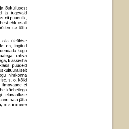
ja jõuküllusest
d ja tugevaid
s nii puudulik,
hest ehk osalt
õtlemise tõttu
 olla üleüldse
s on, tingitud
b edendada kogu
vaatega, rahva
ega, klassiviha
klassi püüdeid
skultuuraliselt
kogu inimkonna
se, s. o. kõiki
 ilma­vaade ei
he käeheitega
i eluvaatluse
­panemata jätta
i, mis inimese