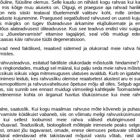
õuline, füüsiline olemus. Selle kaudu on niihästi kogu rahvas kui k
mis kõige muu aluseks on. Olgugi, et praeguse aja rahvad harili
on neis siiski teataval tõuelemendil valitsev koht, mille ümb
maduste kujunemine. Praegused segatõulised rahvused on uuesti kuju
eks märgiks on tugev tõuteadvuse ärkamine elujõulisemate ja 
e tõus alateadvusest üliteadvusse. Kus see teadvus endist viisi suig
u „tõueelarvamiste“ eitamise tagajärjel, seal võib muidugi ed
t kaasas käiv rahvuse tüübi degeneratsioon.
ad need faktilised, reaalsed sidemed ja olukorrad meie rahva hi
mistes.
 rahvusteadvus, esitatud faktiliste olukordade mõistuslik hindamine?
ais ringkondades, muidugi sel määral, kui palju seda meie rahva mõis
ksikuis isikuis väga mitmesuguses ulatuses avaldub. Kurb on igatahe
 inimesi leidub, kes rahvusliku olemise reaalsetest alustest aru ei su
smo­politismi ja rahvusvahelisuse õpetuse mõju all olles. Selgub aga
, siis sunnib see ennast muidugi viimseilegi kahtlejaile Toomastel
edenemise kohta on ärganud huvitus tõuküsimuse kui meie rahva
lne, saatuslik. Kui kogu maailmas rahvuse mõte kõveneb ja puhas
larvamiste köidikuist vabaneb, siis on võimatu meilgi rahvusküsimus
i kui sellest loobumist meie rahva välised elutingimused 
õuavad. Teaduslikult, bioloogiliselt mõtlejale inimesele peaks selg
est, omast jõu tagavarast, omade, enese olemuses peituvate sihtide
määral edendavaid ehk takistavaid mõjusid vastu võtab, neid ü