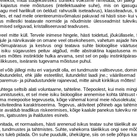
refleksil, mida subjektiivseks suhteks võiksime nimetada, on jällegi 
e kajastus meie mõistuses (intellektuaalne suhe), mis on igasug
gu meil harilikult on öeldud: rahvuslik iseteadvus), klassiteadvus, 
es, et nad meile orienteerumisvõimalusi pakuvad nii hästi sise- kui
us millestki teatavate normide ja nõudmiste ülesseadmist tulevi
mised selguvad, kristalli­seeruvad teadvuses.
l mitte küll. Tervele inimese hingele, hästi toidetud, jõuküllasele, f
ajule ja närvikavale on omane veel otsekohesem, vahetum asjade hin
õimupärasus ja kestvus ongi teatava suhte bioloogilise väärtuse
siku sügavustes peituv algjõud, mille abstraktina kajastusena m
s mõttes instinktide hulka arvama, sest sel on palju instinktipäras
likkuses, iseäranis tugevama mõistuse puhul.
el võib jällegi mitu eri varjundit olla, eri tundmuste valitsevuse, domin
utundelist, ehk jälle esteetilist, ilutundelist laadi jne.; väärilisemad
aremus- ja pühadustundele rajanevad, mitte ainult kiriklikus mõttes!
suhtega seltsib alati voluntaarne, tahteline. Tõepoolest, kui meis mingi
unnistuseks, et sel meie isiku bioloogilise arenemise kohta tähtsust
a meiepoolse tegevuseta, kõige vähemal korral meie nõusolekuta;
iviteedina karaktriseerima. Tegevus, aktiviteet põhineb aga tahtmist
e avaldub teadlikus riskeerimises, kõige kaalule panekus tuleviku ni
s, igatsustes ja ihaldustes esineb.
oonitada, et normaalses, hästi arenenud isikus teatav suhe täielikult a
s, tundmustes ja tahtmistes. Suhte, vahekorra täielikkus ongi see mõõ
iks tuleb pidada. On suhe puudulik, ühekülgne, siis on selle põhjus kas