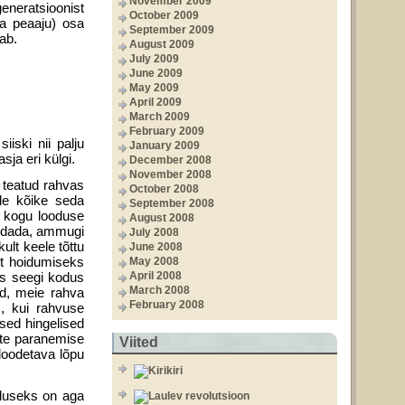
November 2009
eneratsioonist
October 2009
ja peaaju) osa
September 2009
ab.
August 2009
July 2009
June 2009
May 2009
April 2009
March 2009
February 2009
iski nii palju
January 2009
ja eri külgi.
December 2008
November 2008
 teatud rahvas
October 2008
ale kõike seda
September 2008
s kogu looduse
August 2008
endada, ammugi
July 2008
lt keele tõttu
June 2008
st hoidumiseks
May 2008
is seegi kodus
April 2008
March 2008
ud, meie rahva
February 2008
s, kui rahvuse
sed hingelised
ste paranemise
Viited
loodetava lõpu
aluseks on aga