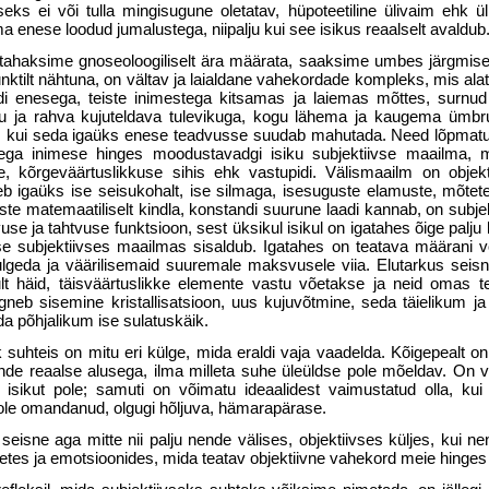
eks ei või tulla mingisugune oletatav, hüpoteetiline ülivaim ehk üli
 enese loodud jumalustega, niipalju kui see isikus reaalselt avaldub
u tahaksime gnoseoloogiliselt ära määrata, saaksime umbes järgmise
ktilt nähtuna, on vältav ja laialdane vahe­kordade kompleks, mis al
di enesega, teiste inimestega kitsamas ja laiemas mõttes, surnu
iku ja rahva kujuteldava tulevikuga, kogu lähema ja kaugema ümb
s, kui seda igaüks enese teadvusse suudab mahutada. Need lõpmatu
ga inimese hinges moodustavadgi isiku subjektiivse maailma, mi
e, kõrgeväärtuslikkuse sihis ehk vastupidi. Välismaailm on objek
leb igaüks ise seisukohalt, ise silmaga, isesuguste elamuste, mõtete
te matemaatiliselt kindla, konstandi suurune laadi kannab, on subje
use ja tahtvuse funktsioon, sest üksikul isikul on igatahes õige palj
ese subjektiivses maailmas sisaldub. Igatahes on teatava määrani võ
lgeda ja väärilisemaid suuremale maksvusele viia. Elutarkus seisne
ult häid, täisväärtuslikke elemente vastu võetakse ja neid omas
rgneb sise­mine kristallisatsioon, uus kujuvõtmine, seda täielikum j
a põhjalikum ise sulatuskäik.
suhteis on mitu eri külge, mida eraldi vaja vaadelda. Kõigepealt on
ende reaalse alusega, ilma milleta suhe üleüldse pole mõeldav. On 
isikut pole; samuti on võimatu ideaalidest vaimustatud olla, ku
pole omandanud, olgugi hõljuva, hämarapärase.
seisne aga mitte nii palju nende välises, objektiivses küljes, kui 
etes ja emotsioonides, mida teatav objek­tiivne vahekord meie hinges