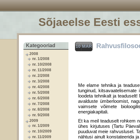
Sõjaeelse Eesti ess
Rahvusfilosoo
Kategooriad
10 MAR
2008
nr. 1/2008
nr. 10/2008
nr. 11/2008
nr. 2/2008
nr. 3/2008
Me elame tehnika ja teaduse 
nr. 4/2008
tunginud, kitsavaatelisemate
nr. 5/2008
loodeta tehnikalt ja teaduselt!
nr. 6/2008
avalduste ümberloomist, nagu
nr. 7/2008
vaimsete võimete bioloogili
nr. 8/2008
energiakapitali.
nr. 9/2008
Et ka meil teaduselt rohkem 
2009
nr. 1/2009
ühes kirjutuses (Tartu Päevale
puuduvat meie rahvuslusel. Ta
nr. 10/2009
nähtusi ainult konsta­teerida
nr. 11/2009