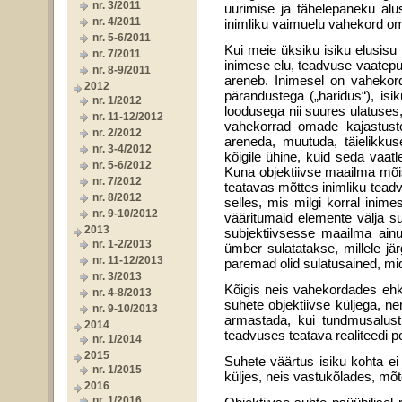
nr. 3/2011
uurimise ja tähelepaneku alus
nr. 4/2011
inimliku vaimuelu vahekord oma
nr. 5-6/2011
Kui meie üksiku isiku elusis
nr. 7/2011
inimese elu, teadvuse vaatepun
nr. 8-9/2011
areneb. Inimesel on vahekor
2012
pärandustega („haridus“), is
nr. 1/2012
loodusega nii suures ulatuse
nr. 11-12/2012
vahekorrad omade kajastuste
nr. 2/2012
areneda, muutuda, täielikkus
nr. 3-4/2012
kõigile ühine, kuid seda vaat
nr. 5-6/2012
Kuna objektiivse maailma mõis
nr. 7/2012
teatavas mõttes inimliku teadv
nr. 8/2012
selles, mis milgi korral inim
nr. 9-10/2012
vääritumaid elemente välja su
2013
subjektiivsesse maailma ain
nr. 1-2/2013
ümber sulatatakse, millele jä
nr. 11-12/2013
paremad olid sulatusained, mid
nr. 3/2013
Kõigis neis vahekordades ehk 
nr. 4-8/2013
suhete objektiivse küljega, n
nr. 9-10/2013
armastada, kui tundmusalust 
2014
teadvuses teatava realiteedi 
nr. 1/2014
2015
Suhete väärtus isiku kohta ei 
nr. 1/2015
küljes, neis vastukõlades, mõt
2016
nr. 1/2016