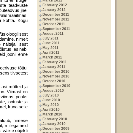
mitu eri külge.
March 2012
uste teadvuste
February 2012
tõuteadvus jne.
January 2012
December 2011
 välismaailmas.
November 2011
ku kohta. Kogu
October 2011
September 2011
üsioloogilisest
August 2011
July 2011
damine, nimelt
June 2011
 näitaja, sest
May 2011
õistus esineb;
April 2011
eid jooni, enne
March 2011
February 2011
January 2011
eerivuse tõttu.
December 2010
 sensitiivsetest
November 2010
October 2010
September 2010
 asi mõtteid ja
August 2010
 on. Viimast on
July 2010
 viimast peaks
June 2010
e, lootuste ja
May 2010
mel, kuna selle
April 2010
March 2010
February 2010
valdub, inimese
January 2010
t, millega neid
December 2009
 välise objekti