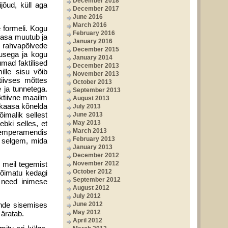
December 2018
jõud, küll aga
December 2017
.
June 2016
March 2016
 formeli. Kogu
February 2016
atasa muutub ja
January 2016
d rahvapõlvede
December 2015
rusega ja kogu
January 2014
mad faktilised
December 2013
lle sisu võib
November 2013
tiivses mõttes
October 2013
 ja tunnetega.
September 2013
ktiivne maailm
August 2013
u kaasa kõnelda
July 2013
imalik sellest
June 2013
bki selles, et
May 2013
March 2013
 temperamendis
February 2013
a selgem, mida
January 2013
December 2012
 meil tegemist
November 2012
October 2012
võimatu kedagi
September 2012
i need inimese
August 2012
July 2012
nende sisemises
June 2012
May 2012
 äratab.
April 2012