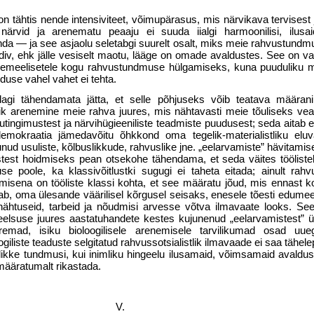
 tähtis nende intensiviteet, võimupärasus, mis närvikava tervisest 
närvid ja arenematu peaaju ei suuda iialgi harmoonilisi, ilusai
nda — ja see asjaolu seletabgi suurelt osalt, miks meie rahvustundmu
iv, ehk jälle vesiselt maotu, lääge on omade avaldustes. See on va
remeelisetele kogu rahvustundmuse hülgamiseks, kuna puuduliku m
duse vahel vahet ei tehta.
dagi tähendamata jätta, et selle põhjuseks võib teatava määrani
k arenemine meie rahva juures, mis nähtavasti meie tõuliseks veak
lutingimustest ja närvihügieeniliste teadmiste puudusest; seda aita
demokraatia jämedavõitu õhkkond oma tegelik-materialistliku elu
ud usuliste, kõlbuslikkude, rahvuslike jne. „eelarvamiste” hävitamis
stest hoidmiseks pean otsekohe tähen­dama, et seda väites tööliste
se poole, ka klassivõitlustki sugugi ei taheta eitada; ainult rahvu
­misena on tööliste klassi kohta, et see määratu jõud, mis ennast 
b, oma ülesande väärilisel kõrgusel seisaks, enesele tõesti edumeel
 nähtuseid, tarbeid ja nõudmisi arvesse võtva ilmavaate looks. See
lsuse juures aastatuhandete kestes kujunenud „eelarvamistest” ü
remad, isiku bioloogilisele arenemisele tarvilikumad osad uueg
ogiliste teaduste selgitatud rahvussotsialistlik ilmavaade ei saa tähele
likke tundmusi, kui inimliku hingeelu ilusamaid, võimsamaid avaldus
määratumalt rikastada.
V.