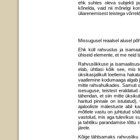
ehk suhtes oleva subjekti pu
kõnelda, vaid nii mõnelgi ko
üliarenemisest teistega võrrel
Missugusel reaalsel alusel põ
Ehk küll rahvuslus ja isamaal
ühiseid elemente, et me neid t
Rahvuslikkuse ja isamaalisuse
elab, ühtlasi kõik see, mis 
üksikasjalikult loetlema haka
vaatlemine kodumaaga algab ja
mitte rahvahulkades. Samuti 
isesuguse, teistest eraldatud
tähendan, et siin mitte üksi
haritud pinnale on istutatud
ajalooliste mälestuste abil k
mõttele vastu on juhtutud sõ
vastolud, mis aga tulevikus s
ja tahtliku parandamise tõttu
järele.
Kõige tähtsamaks rahvusliku 