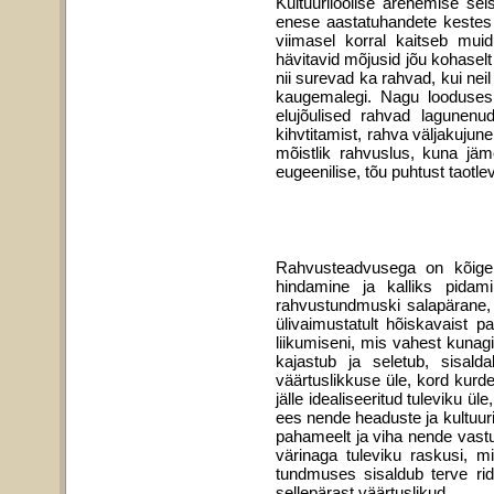
Kultuuriloolise arenemise se
enese aastatuhandete kestes ko
viimasel korral kaitseb mui
hävitavid mõjusid jõu kohaselt
nii surevad ka rahvad, kui neil
kaugemalegi. Nagu looduses 
elujõulised rahvad lagunenu
kihvtitamist, rahva väljakuju
mõistlik rahvuslus, kuna jä
eugeenilise, tõu puhtust taotl
Rahvusteadvusega on kõige 
hindamine ja kalliks pida
rahvustundmuski salapärane,
ülivaimustatult hõiskavaist 
liikumiseni, mis vahest kunagi
kajastub ja seletub, sisa
väärtuslikkuse üle, kord kurd
jälle idealiseeritud tuleviku ü
ees nende headuste ja kultuuri
pahameelt ja viha nende vast
värinaga tuleviku raskusi, m
tundmuses sisaldub terve rid
sellepärast väärtuslikud.