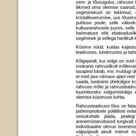
vere- ja tõusugulus, rahvuse t
liikmed oma olemise saanud, 
segiminekust on tekkinud, 
kristalliseerumine, uus tõuo
puhtuse poole; selle välis
kultuurarahvaste juures, sell
harimatuse ehk ebateaduslik
segiminek ja sellega harilikul
Küsime nüüd, kuidas kajastuv
teadvuses, tundmustes ja taht
Kõigepealt, kui selge on meil
iseäranis rahvuslikult mõtlev
tasapind lubab, mis muidugi ü
et meil pea viimase ajani veel
saada, iseäranis ühekülgse ko
rahvuse mõte ja rahvusteadvus
tuunnituseks selgumiskäigu 
olemise küsimuse kohta.
Rahvusteadvuse tõus on fataa
pahempoolsete poliitiliste ee
seisukohale jääda, pealeg
arenemistarvidused tungivalt n
individuaalne olevus iseenes
väljastpoolt ainult mitmel 