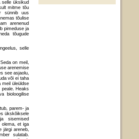
a selle üksikud
kult mitme tõu
er sünnib uus
­nemas tõulise
enam arenenud
ub pimeduse ja
eneda tõugude
ngeelus, selle
 Seda on meil,
tuse arenemise
s see asjaolu,
uda või ei taha
 meil üleüldse
e peale. Heaks
 bioloogilise
tub, parem- ja
es ükskõiksele
ja sisemised
e olema, et iga
 järgi areneb,
mber sulatab.