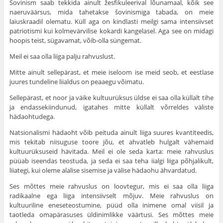
Šovinism saab tekkida ainult žesfikuleerival lõunamaal, kõik see
naeruväärsus, mida tahe­takse šovinismiga tabada, on meie
laiuskraadil olematu. Küll aga on kindlasti meilgi sama intensiivset
patriotismi kui kol­mevärvilise kokardi kangelasel. Aga see on midagi
hoopis teist, sügavamat, võib-olla süngemat.
Meil ei saa olla liiga palju rahvuslust.
Mitte ainult sellepärast, et meie iseloom ise meid seob, et eestlase
juures tundeline liial­dus on peaaegu võimatu.
Sellepärast, et noor ja väike kultuurüksus üldse ei saa olla küllalt tihe
ja endassekiindunud, igatahes mitte küllalt võrreldes väliste
hädaohtudega.
Natsionalismi hädaoht võib peituda ainult liiga suures kvantiteedis,
mis tekitab niisuguse toore jõu, et ahvatleb hulgalt vä­hemaid
kultuurüksuseid hävi­tada. Meil ei ole seda karta: meie rahvuslus
püüab iseendas teostuda, ja seda ei saa teha iialgi liiga põhjalikult,
liiategi, kui oleme alalise sisemise ja välise hädaohu ähvardatud.
Ses mõttes meie rahvuslus on loovtegur, mis ei saa olla liiga
radikaalne ega liiga inten­siivselt mõjuv. Meie rahvuslus on
kultuuriline eneseteostumine, püüd olla inimene omal viisil ja
taotleda omapärasuses üldinimlikke väärtusi. Ses mõttes meie