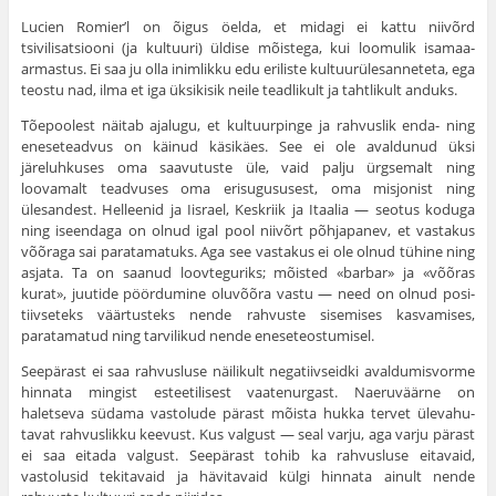
Lucien Romier’l on õigus öel­da, et midagi ei kattu niivõrd
tsivilisatsiooni (ja kultuuri) üldise mõistega, kui loomulik isamaa­
armastus. Ei saa ju olla inim­likku edu eriliste kultuurülesanneteta, ega
teostu nad, ilma et iga üksikisik neile teadlikult ja tahtlikult anduks.
Tõepoolest näitab ajalugu, et kultuurpinge ja rahvuslik enda- ning
eneseteadvus on käinud käsikäes. See ei ole avaldunud üksi
järeluhkuses oma saavutuste üle, vaid palju ürgsemalt ning
loovamalt teadvuses oma erisugususest, oma misjonist ning
ülesandest. Helleenid ja Iisrael, Keskriik ja Itaalia — seotus koduga
ning iseendaga on ol­nud igal pool niivõrt põhjapanev, et vastakus
võõraga sai paratamatuks. Aga see vastakus ei ole olnud tühine ning
asjata. Ta on saanud loovteguriks; mõis­ted «barbar» ja «võõras
kurat», juutide pöördumine oluvõõra vastu — need on olnud posi­
tiivseteks väärtusteks nende rah­vuste sisemises kasvamises,
paratamatud ning tarvilikud nende eneseteostumisel.
Seepärast ei saa rahvusluse näilikult negatiivseidki avaldumisvorme
hinnata mingist esteeti­lisest vaatenurgast. Naeruväärne on
haletseva südama vastolude pä­rast mõista hukka tervet ülevahu­
tavat rahvuslikku keevust. Kus valgust — seal varju, aga varju pärast
ei saa eitada valgust. Seepärast tohib ka rahvusluse eitavaid,
vastolusid tekitavaid ja hävitavaid külgi hinnata ainult nende