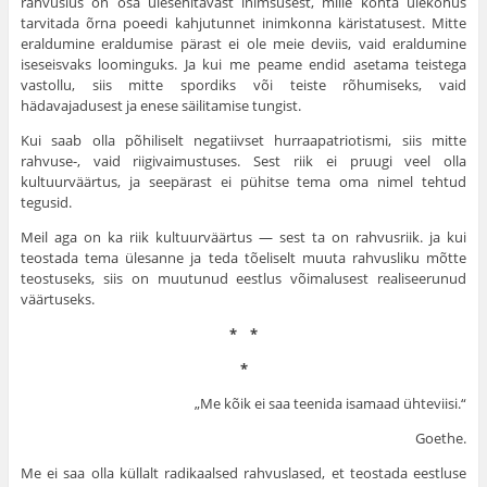
rahvuslus on osa ülesehitavast inimsusest, mille kohta ülekohus
tarvitada õrna poeedi kahjutunnet inimkonna kärista­tusest. Mitte
eraldumine eral­dumise pärast ei ole meie deviis, vaid eraldumine
iseseisvaks loominguks. Ja kui me peame endid asetama teistega
vastollu, siis mitte spordiks või teiste rõhumiseks, vaid
hädavajadusest ja enese säilitamise tungist.
Kui saab olla põhiliselt negatiivset hurraapatriotismi, siis mitte
rahvuse-, vaid riigivaimustuses. Sest riik ei pruugi veel olla
kultuurväärtus, ja see­pärast ei pühitse tema oma nimel tehtud
tegusid.
Meil aga on ka riik kultuurväärtus — sest ta on rahvus­riik. ja kui
teostada tema üles­anne ja teda tõeliselt muuta rahvusliku mõtte
teostuseks, siis on muutunud eestlus või­malusest realiseerunud
väärtu­seks.
* *
*
„Me kõik ei saa teenida isamaad ühteviisi.“
Goethe.
Me ei saa olla küllalt radikaalsed rahvuslased, et teostada eestluse