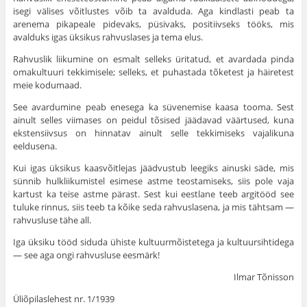
isegi välises võitlus­tes võib ta avalduda. Aga kind­lasti peab ta
arenema pikapeale pidevaks, püsivaks, positiivseks tööks, mis
avalduks igas üksi­kus rahvuslases ja tema elus.
Rahvuslik liikumine on esmalt selleks üritatud, et avardada pinda
omakultuuri tekkimisele; selleks, et puhastada tõketest ja häiretest
meie kodumaad.
See avardumine peab enesega ka süvenemise kaasa tooma. Sest
ainult selles viimases on peidul tõsised jäädavad väär­tused, kuna
ekstensiivsus on hinnatav ainult selle tekkimiseks vajalikuna
eeldusena.
Kui igas üksikus kaasvõitlejas jäädvustub leegiks ainuski säde, mis
sünnib hulkliikumistel esi­mese astme teostamiseks, siis pole vaja
kartust ka teise astme pärast. Sest kui eestlane teeb argitööd see
tuluke rinnus, siis teeb ta kõike seda rahvusla­sena, ja mis tähtsam —
rah­vusluse tähe all.
Iga üksiku tööd siduda ühiste kultuurmõistetega ja kultuursihtidega
— see aga ongi rahvus­luse eesmärk!
Ilmar Tõnisson
Üliõpilaslehest nr. 1/1939