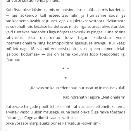
rahvuste kultuuri enda piirides.
Kui tõstatakse küsimus, mis on natsionalismis püha ja mis kardetav,
— siis šokeerub küll esteeditsev silm ja humaanne süda iga
radikaalsema avalduse juures. Aga kui juletakse vas­tata üldväärtuste
seisukohalt, siis leitakse kardetavus mitte liiga suures rahvustundes,
vaid tuntakse hädaohtu liiga nõrgas rah­vuslikus pinges. Kuna tõsine
rahvuslus ikka on olnud loov tegur, katkestab vedel
internatsionalism ning kosmopolitism igasuguse arengu. Kui keegi
mõt­leb nagu 18. sajandi Veneetsia patriits, et «peen inimene leiab
igalpool kodumaa» — siis on tema kodumaa lõpp tõepoolest ligi
jõudnud!
* *
*
„Rahvus on kaua edenenud purustatud inimsuse kulul“
Rabindranath Tagore, „Nationalism“
Ilutsevate hingede poolt te­hakse tihti rahvuslusele ettehei­teks tema
arvatav vastolu üldinimsusega. Kuna seda oleks Õige raske tõestada
lõikudega, Cogniardidest saadik, valitakse
pilke või sapi märgilauaks õõnes karikatuur «šovinism».