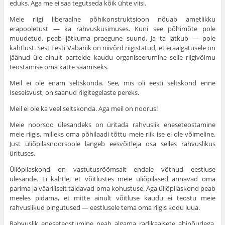
eduks. Aga me ei saa tegutseda kõik ühte viisi.
Meie riigi liberaalne põhikonstruktsioon nõuab ametlikku
erapooletust — ka rahvusküsi­muses. Kuni see põhimõte pole
muudetud, peab jätkuma prae­gune suund. Ja ta jätkub — pole
kahtlust. Sest Eesti Vabariik on niivõrd riigistatud, et eraalgatusele on
jäänud üle ainult parteide kaudu organi­seerumine selle riigivõimu
teos­tamise oma kätte saamiseks.
Meil ei ole enam seltskonda. See, mis oli eesti seltskond enne
Iseseisvust, on saanud riigitegelaste pereks.
Meil ei ole ka veel seltskonda. Aga meil on noorus!
Meie noorsoo ülesandeks on üritada rahvuslik eneseteosta­mine
meie riigis, milleks oma põhilaadi tõttu meie riik ise ei ole võimeline.
Just üliõpilasnoorsoole langeb eesvõitleja osa selles rahvuslikus
ürituses.
Üliõpilaskond on vastutusrõõmsalt endale võtnud eestluse
ülesande. Ei kahtle, et võitlustes meie üliõpilased annavad oma
parima ja vääriliselt täidavad oma kohustuse. Aga üliõpilas­kond peab
meeles pidama, et mitte ainult võitluse kaudu ei teostu meie
rahvuslikud pingutused — eestlusele tema oma riigis kodu luua.
Rahvuslik eneseteostumine peab algama radikaalsete abi­nõudega,