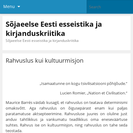
Menu
Sõjaeelse Eesti esseistika ja
kirjanduskriitika
Sõjaeelse Eesti esseistika ja kirjanduskriitika
Rahvuslus kui kultuurmisjon
„Isamaatunne on kogu tsivilisatsiooni põhijõude.”
Lucien Romier, „Nation et Civilisation.“
Maurice Barrés väidab kusa­gil, et rahvuslus on teatava determinismi
omaksvõtt. Aga rahvuslus on õigusepärast enam kui paljas
paratamatuse aktsepteerimine. Rahvusluse juures on oluline just
anduv tahtlikkus ja vankumatu teadlikkus oma ene­seväärtuse
suhtes. Rahvus ise on kultuurmisjon, ning rahvus­lus on tahe seda
teostada.