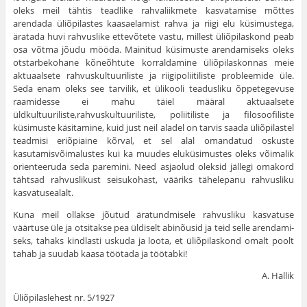
oleks meil tähtis teadlike rahvaliikmete kasvatamise mõttes
arendada üliõpilastes kaasaelamist rahva ja riigi elu küsimustega,
äratada huvi rahvus­like ettevõtete vastu, millest üliõpilaskond peab
osa võtma jõudu mööda. Mainitud küsi­muste arendamiseks oleks
otstarbekohane kõ­neõhtute korraldamine üliõpilaskonnas meie
aktuaalsete rahvuskultuuriliste ja riigipoliitiliste probleemide üle.
Seda enam oleks see tarvilik, et ülikooli teadusliku õppetegevuse
raamidesse ei mahu täiel määral aktuaalsete
üldkultuuriliste,rahvuskultuuriliste, poliitiliste ja filosoofiliste
küsimuste käsitamine, kuid just neil aladel on tarvis saada üliõpilastel
teadmisi eriõpiaine kõr­val, et sel alal omandatud oskuste
kasutamisvõimalustes kui ka muudes eluküsimustes oleks võimalik
orienteeruda seda paremini. Need asjaolud oleksid jällegi omakord
tähtsad rah­vuslikust seisukohast, vääriks tähelepanu rah­vusliku
kasvatusealalt.
Kuna meil ollakse jõutud äratundmisele rahvusliku kasvatuse
väärtuse üle ja otsitakse pea üldiselt abinõusid ja teid selle arendami­
seks, tahaks kindlasti uskuda ja loota, et üli­õpilaskond omalt poolt
tahab ja suudab kaasa töötada ja töötabki!
A. Hallik
Üliõpilaslehest nr. 5/1927