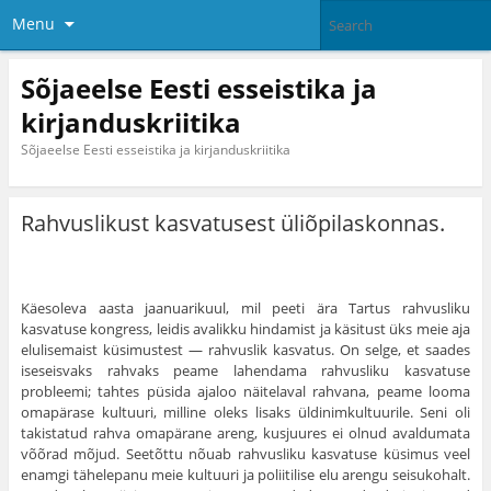
Menu
Sõjaeelse Eesti esseistika ja
kirjanduskriitika
Sõjaeelse Eesti esseistika ja kirjanduskriitika
Rahvuslikust kasvatusest üliõpilaskonnas.
Käesoleva aasta jaanuarikuul, mil peeti ära Tartus rahvusliku
kasvatuse kongress, leidis avalikku hindamist ja käsitust üks meie aja
elulisemaist küsimustest — rahvuslik kasvatus. On selge, et saades
iseseisvaks rahvaks peame lahendama rahvusliku kasvatuse
probleemi; tahtes püsida ajaloo näitelaval rahvana, peame looma
omapärase kultuuri, milline oleks lisaks üldinimkultuurile. Seni oli
takistatud rahva omapärane areng, kusjuures ei olnud avaldu­mata
võõrad mõjud. Seetõttu nõuab rahvus­liku kasvatuse küsimus veel
enamgi tähelepanu meie kultuuri ja poliitilise elu arengu seisuko­halt.