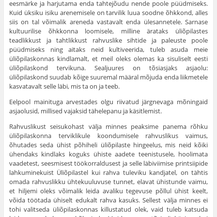
eesmärke ja harjutama enda tahtejõudu nende poole püüdmiseks.
Kuid üksiku isiku arenemisele on tarvilik luua soodne õhkkond, alles
siis on tal võimalik areneda vastavalt enda ülesannetele. Sarnase
kultuurilise õhk­konna loomisele, milline ärataks üliõpilastes
teadlikkust ja tahtlikkust rahvuslike sihtide ja paleuste poole
püüdmiseks ning aitaks neid kultiveerida, tuleb asuda meie
üliõpilaskonnas kindlamalt, et meil oleks olemas ka sisuli­selt eesti
üliõpilaskond tervikuna. Sealjuures on tõsiasjaks asjaolu:
üliõpilaskond suudab kõige suuremal määral mõjuda enda liikmetele
kasvatavalt selle läbi, mis ta on ja teeb.
Eelpool mainituga arvestades olgu riiva­tud järgnevaga mõningaid
asjaolusid, millised vajaksid tähelepanu ja käsitlemist.
Rahvuslikust seisukohast välja minnes peak­sime panema rõhku
üliõpilaskonna terviklikule koondumisele rahvuslikus vaimus,
õhutades seda ühist põhiheli üliõpilaste hingeelus, mis neid kõiki
ühendaks kindlaks koguks ühiste aadete teenistusele, hoolimata
vaadetest, sees­misest töökorraldusest ja selle läbiviimise printsiipide
lahkuminekuist Üliõpilastel kui rahva tuleviku kandjatel, on tähtis
omada rahvuslikku ühtekuuluvuse tunnet, elavat ühistunde vaimu,
et hiljemi oleks võimalik leida avaliku tegevuse põllul ühist keelt,
võida töötada ühi­selt edukalt rahva kasuks. Sellest välja min­nes ei
tohi valitseda üliõpilaskonnas killustatud olek, vaid tuleb katsuda