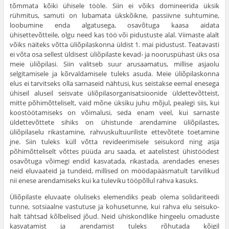
tõmmata kõiki ühisele tööle. Siin ei võiks domineerida üksik
rühmitus, samuti on lubamata ükskõikne, pas­siivne suhtumine,
loobumine enda algatusega, osavõtuga kaasa aidata
ühisettevõtteile, olgu need kas töö või pidustuste alal. Viimaste alalt
võiks näiteks võtta üliõpilaskonna üldist 1. mai pidustust. Teatavasti
ei võta osa sel­lest üldisest üliõpilaste kevad- ja nooruspühast üks osa
meie üliõpilasi. Siin valitseb suur arusaamatus, millise asjaolu
selgitamisele ja kõrvaldamisele tuleks asuda. Meie üliõpi­laskonna
elus ei tarvitseks olla sarnaseid nähtusi, kus seistakse eemal enesega
ühiseil alu­seil seisvate üliõpilasorganisatsioonide üldettevõtteist,
mitte põhimõtteliselt, vaid mõne üksiku juhu mõjul, pealegi siis, kui
koostöötamiseks on võimalusi, seda enam veel, kui sarnaste
üldettevõttete sihiks on ühistunde arendamine üliõpilastes,
üliõpilaselu rikastamine, rahvuskul­tuuriliste ettevõtete toetamine
jne. Siin tuleks küll võtta revideerimisele seisukord ning asja
põhimõtteliselt võttes püüda aru saada, et aatelistest ühistöödest
osavõtuga võimegi endid kasva­tada, rikastada, arendades eneses
neid eluvaa­teid ja tundeid, millised on möödapääsmatult tarvilikud
nii enese arendamiseks kui ka tule­viku tööpõllul rahva kasuks.
Üliõpilaste eluvaate oluliseks elemendiks peab olema solidariteedi
tunne, sotsiaalne vas­tutuse ja kohusetunne, kui rahva elu seisuko­
halt tähtsad kõlbelised jõud. Neid ühiskond­like hingeelu omaduste
kasvatamist ja aren­damist tuleks rõhutada kõigil