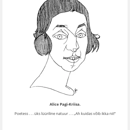
Alice Pagi-Kriisa.
Poetess . . . üks lüüriline na­tuur . . . „Ah kuidas võib ikka nii!“