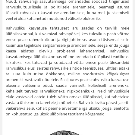
Nüüd, rahvusriigi saavutamisega omanda­des soodsad tingimused
rahvuskultuurilisele ja poliitilisele arenemisele, peamegi asuma
tõsiselt rahvusliku kasvatuse arendamisele, kuna meil ju sisemiselt
veel ei olda kohanetud muutunud väliseile olukorrile.
Rahvusliku kasvatuse tähtsusest aru saades on tarvilik meie
üliõpilaskonnal, kui valmival rahvapõlvel, kes tulevikus peab võtma
enese peale rahvuskultuuri ja riigi juhtimise, asuda tõsisemalt selle
küsimuse tegelikule selgitami­sele ja arendamisele, seega enda jõuga
kaasa aidates oleviku probleemi lahendamisel. Rah­vusliku
kasvatamisega üliõpilaskonnas võime arendada üliõpilasi teadlikeks
isikuteks, kes tahavad ja suudavad võtta enese peale ülesan­deid
rahvuslikus elus, seistes rahvuslike sihtide teenistuses; ühtlasi aitaks
ta luua kul­tuurilise õhkkonna, milline soodustaks kõige­külgset
arenemist vastavalt nõuetele. Sealjuures peaks rahvusliku kasvatuse
alusena valitsema püüd, saada vaimselt, kõlbeliselt arenenuks,
kehaliselt terveks rahvaliikmeks, riigikodanikuks. Neid rahvuslikule
elule vastavaid aateid tuleb võtta omaks üliõpilastel, kui tahetakse
vastata ühiskonna tarvetele ja nõuetele. Rahva tuleviku pärast ja eriti
väikerahva seisukohalt peame arvestama iga üksiku jõuga. Seetõttu
on ko­hustatud iga üksik üliõpilane taotlema kõrgemaid