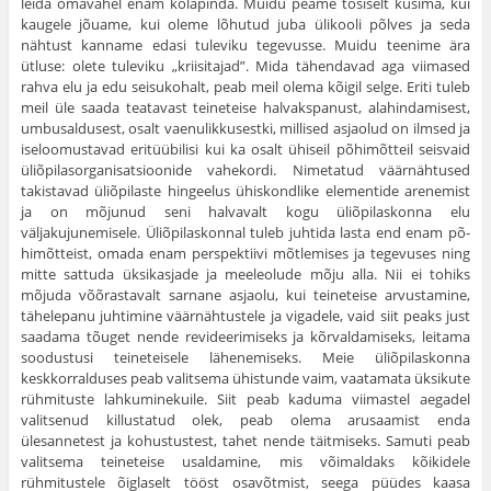
leida omavahel enam kõlapinda. Muidu peame tõsiselt küsima, kui
kaugele jõuame, kui oleme lõhutud juba ülikooli põlves ja seda
nähtust kanname edasi tuleviku tegevusse. Muidu teenime ära
ütluse: olete tuleviku „kriisitajad”. Mida tähendavad aga viimased
rahva elu ja edu seisukohalt, peab meil olema kõigil selge. Eriti tuleb
meil üle saada teatavast teineteise halvakspanust, ala­hindamisest,
umbusaldusest, osalt vaenulikkusestki, millised asjaolud on ilmsed ja
iseloo­mustavad eritüübilisi kui ka osalt ühiseil põhi­mõtteil seisvaid
üliõpilasorganisatsioonide va­hekordi. Nimetatud väärnähtused
takistavad üliõpilaste hingeelus ühiskondlike elemen­tide arenemist
ja on mõjunud seni halvavalt kogu üliõpilaskonna elu
väljakujunemisele. Üli­õpilaskonnal tuleb juhtida lasta end enam põ­
himõtteist, omada enam perspektiivi mõtlemi­ses ja tegevuses ning
mitte sattuda üksikasjade ja meeleolude mõju alla. Nii ei tohiks
mõjuda võõrastavalt sarnane asjaolu, kui teineteise ar­vustamine,
tähelepanu juhtimine väärnähtustele ja vigadele, vaid siit peaks just
saadama tõu­get nende revideerimiseks ja kõrvaldamiseks, leitama
soodustusi teineteisele lähenemiseks. Meie üliõpilaskonna
keskkorralduses peab va­litsema ühistunde vaim, vaatamata üksikute
rühmituste lahkuminekuile. Siit peab kaduma viimastel aegadel
valitsenud killustatud olek, peab olema arusaamist enda
ülesannetest ja kohustustest, tahet nende täitmiseks. Samuti peab
valitsema teineteise usaldamine, mis või­maldaks kõikidele
rühmitustele õiglaselt tööst osavõtmist, seega püüdes kaasa