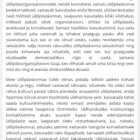
üliõpilasorganisatsioonidel, nende koondistel, samuti üliõpi­laskonna
keskkorraldusel, vastavalt kasvatades enda liikmeid, ühtlasi levitades
neid mõtteid üliõpilaskonnas, sealjuures kasutades kõiki või­malusi,
milliseid pakub üksik organisatsioon, ühtlasi ka üliõpilaselu
avaldused ja korraldused. Sarnast teadlikku kasvatustööd, kus seda
on tehtud juba varemalt ja tehakse praegugi, peaks ehk veel
süvendama; kus see ei ole olnud viisiks, tuleks revideerida oma
seisukohti, välja minnes rahvusliku üliõpilaskonna seisukohast ning
püüda kohaneda aja nõuetele, eriti veel siis, kui praegusele
eluideaalile demokraatlikus riigis ei vasta sarnane
üliõpilasorganisalsiooni tüüp, kes rõhutab ainult oma kitsa ringi sise­
mist elu ning ei arenda ühiskondlikke aluseid.
Meie üliõpilaskonnas tuleb silmas pidada selliste aadete kohast
eluviisi ja tegu, millised vastavad rahvaelu nõuetele. Nii oleks meil
rahva kultuuri pärast tähtis arendada arusaa­mist üliõpilastes, eriala
õppimise kõrval enam hoolitseda üldhariduse eest, kasvatada tahet
saada kultuuriinimeseks, niiviisi ennast aren­dades aidata kaasa
üldise vaimse tasapinna tõstmiseks. Üldhariduslike küsimustega
kontaktiviimine aitaks suuresti kaasa nende edendamiseks
üliõpilaste seas. Seepärast oleks otstarbekohane, kui, näiteks,
üliõpilaskonnas astutaks samme vastavate loengute korralda­misele
ülikooli juures, kasutades seks õppejõude. Sarnased üldhariduslikud
loengud oleksid mää­ratud kõigi fakulteetide üliõpilastele. Samuti