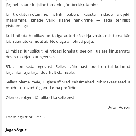
järgneb kauniskirjaline taas- ning ümberkirjutamine.
Ja trükkitoimetamine: isiklik paberi, kausta, ridade üldpildi
määramine, kirjade valik, kaane hankimine — sada tehnilist
pisitoimingut.
Kuid nõnda hoolikas on ta iga autori käsikirja vastu, mis tema käe
läbi raamatuks muutub. Neid aga on olnud palju.
Ei midagi juhuslikult, ei midagi lohakalt, see on Tuglase kirjutamatu
deviis ta kirjanikutegevuses.
35. a. on seda tegevust. Sellest vähemasti pool on tal kulunud
kirjanikuna ja kirjanduslikult elamisele.
Sellest oleme meie, Tuglase sõbrad, seltsimehed, rühmakaaslased ja
muidu tuttavad lõiganud oma profiidid.
Oleme ja olgem tänulikud ka selle eest.
Artur Adson
Loomingust nr. 3/1936
Jaga võrgus: