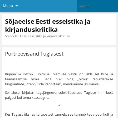
Menu
Sõjaeelse Eesti esseistika ja
kirjanduskriitika
Sõjaeelse Eesti esseistika ja kirjanduskriitika
Portreevisand Tuglasest
Kirjaniku-kunstniku inimliku olemuse vastu on üldsusel huvi ja
teadasaamise himu. Seda huvi ning „himu” rahuldatakse
biograafiate, intervjuude, reportaaži, memuaaride jss. kaudu.
Sel alusel kirjutan tagajärgneva sulekriipsutuse Tuglase inimlikust
palgest kui tema kaasaegne.
*
Kes Tuglast üksnes ta teostest tunneb, see tunneb teda poolikult ja