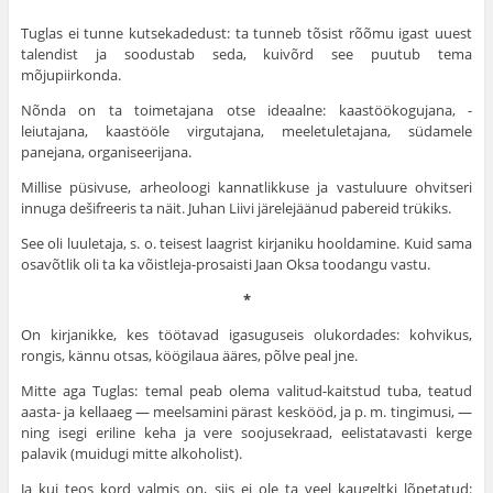
Tuglas ei tunne kutsekadedust: ta tunneb tõsist rõõmu igast uuest
talendist ja soodustab seda, kuivõrd see puutub tema
mõjupiirkonda.
Nõnda on ta toimetajana otse ideaalne: kaastöökogujana, -
leiutajana, kaastööle virgutajana, meeletuletajana, südamele
panejana, organiseerijana.
Millise püsivuse, arheoloogi kannatlikkuse ja vastuluure ohvitseri
innuga dešifreeris ta näit. Juhan Liivi järelejäänud pabereid trükiks.
See oli luuletaja, s. o. teisest laagrist kirjaniku hooldamine. Kuid sama
osavõtlik oli ta ka võistleja-prosaisti Jaan Oksa toodangu vastu.
*
On kirjanikke, kes töötavad igasuguseis olukordades: kohvikus,
rongis, kännu otsas, köögilaua ääres, põlve peal jne.
Mitte aga Tuglas: temal peab olema valitud-kaitstud tuba, teatud
aasta- ja kellaaeg — meelsamini pärast keskööd, ja p. m. tingimusi, —
ning isegi eriline keha ja vere soojusekraad, eelistatavasti kerge
palavik (muidugi mitte alkoholist).
Ja kui teos kord valmis on, siis ei ole ta veel kaugeltki lõpetatud: