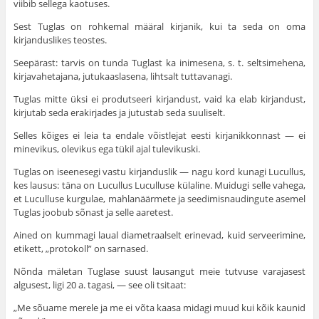
viibib sellega kaotuses.
Sest Tuglas on rohkemal määral kirjanik, kui ta seda on oma
kirjanduslikes teostes.
Seepärast: tarvis on tunda Tuglast ka inimesena, s. t. seltsimehena,
kirjavahetajana, jutukaaslasena, lihtsalt tuttavanagi.
Tuglas mitte üksi ei produtseeri kirjandust, vaid ka elab kirjandust,
kirjutab seda erakirjades ja jutustab seda suuliselt.
Selles kõiges ei leia ta endale võistlejat eesti kirjanikkonnast — ei
minevikus, olevikus ega tükil ajal tulevikuski.
Tuglas on iseenesegi vastu kirjanduslik — nagu kord kunagi Lucullus,
kes lausus: täna on Lucullus Luculluse külaline. Muidugi selle vahega,
et Luculluse kurgulae, mahlanäärmete ja seedimisnaudingute asemel
Tuglas joobub sõnast ja selle aaretest.
Ained on kummagi laual diametraalselt erinevad, kuid serveerimine,
etikett, „protokoll” on sarnased.
Nõnda mäletan Tuglase suust lausangut meie tutvuse varajasest
algusest, ligi 20 a. tagasi, — see oli tsitaat:
„Me sõuame merele ja me ei võta kaasa midagi muud kui kõik kaunid