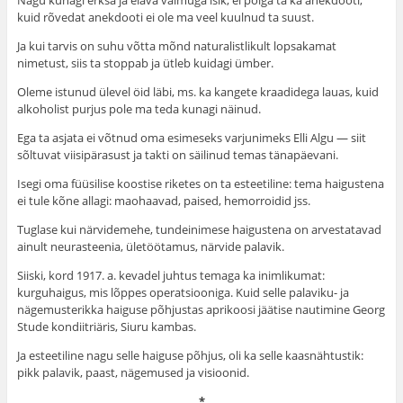
Nagu kunagi erksa ja elava vaimuga isik, ei põlga ta ka anekdooti,
kuid rõvedat anekdooti ei ole ma veel kuulnud ta suust.
Ja kui tarvis on suhu võtta mõnd naturalistlikult lopsakamat
nimetust, siis ta stoppab ja ütleb kuidagi ümber.
Oleme istunud ülevel öid läbi, ms. ka kangete kraadidega lauas, kuid
alkoholist purjus pole ma teda kunagi näinud.
Ega ta asjata ei võtnud oma esimeseks varjunimeks Elli Algu — siit
sõltuvat viisipärasust ja takti on säilinud temas tänapäevani.
Isegi oma füüsilise koostise riketes on ta esteetiline: tema haigustena
ei tule kõne allagi: maohaavad, paised, hemorroidid jss.
Tuglase kui närvidemehe, tundeinimese haigustena on arvestatavad
ainult neurasteenia, ületöötamus, närvide palavik.
Siiski, kord 1917. a. kevadel juhtus temaga ka inimlikumat:
kurguhaigus, mis lõppes operatsiooniga. Kuid selle palaviku- ja
nägemusterikka haiguse põhjustas aprikoosi jäätise nautimine Georg
Stude kondiitriäris, Siuru kambas.
Ja esteetiline nagu selle haiguse põhjus, oli ka selle kaasnähtustik:
pikk palavik, paast, nägemused ja visioonid.
*