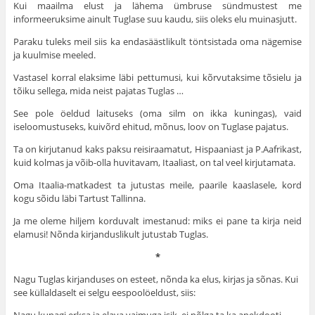
Kui maailma elust ja lähema ümbruse sündmustest me
informeeruksime ainult Tuglase suu kaudu, siis oleks elu muinasjutt.
Paraku tuleks meil siis ka endasäästlikult töntsistada oma nägemise
ja kuulmise meeled.
Vastasel korral elaksime läbi pettumusi, kui kõrvutaksime tõsielu ja
tõiku sellega, mida neist pajatas Tuglas …
See pole öeldud laituseks (oma silm on ikka kuningas), vaid
iseloomustuseks, kuivõrd ehitud, mõnus, loov on Tuglase pajatus.
Ta on kirjutanud kaks paksu reisiraamatut, Hispaaniast ja P.Aafrikast,
kuid kolmas ja võib-olla huvitavam, Itaaliast, on tal veel kirjutamata.
Oma Itaalia-matkadest ta jutustas meile, paarile kaaslasele, kord
kogu sõidu läbi Tartust Tallinna.
Ja me oleme hiljem korduvalt imestanud: miks ei pane ta kirja neid
elamusi! Nõnda kirjanduslikult jutustab Tuglas.
*
Nagu Tuglas kirjanduses on esteet, nõnda ka elus, kirjas ja sõnas. Kui
see küllaldaselt ei selgu eespoolöeldust, siis: