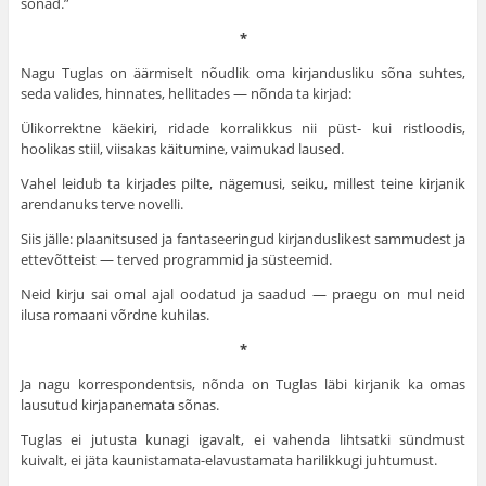
sõnad.”
*
Nagu Tuglas on äärmiselt nõudlik oma kirjandusliku sõna suhtes,
seda valides, hinnates, hellitades — nõnda ta kirjad:
Ülikorrektne käekiri, ridade korralikkus nii püst- kui ristloodis,
hoolikas stiil, viisakas käitumine, vaimukad laused.
Vahel leidub ta kirjades pilte, nägemusi, seiku, millest teine kirjanik
arendanuks terve novelli.
Siis jälle: plaanitsused ja fantaseeringud kirjanduslikest sammudest ja
ettevõtteist — terved programmid ja süsteemid.
Neid kirju sai omal ajal oodatud ja saadud — praegu on mul neid
ilusa romaani võrdne kuhilas.
*
Ja nagu korrespondentsis, nõnda on Tuglas läbi kirjanik ka omas
lausutud kirjapanemata sõnas.
Tuglas ei jutusta kunagi igavalt, ei vahenda lihtsatki sündmust
kuivalt, ei jäta kaunistamata-elavustamata harilikkugi juhtumust.