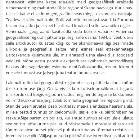
nähtavasti esimene katse Ida-Balti maid geograafiliselt eraldada
Venemaast ning mahutada ühte regiooni Skandinaaviaga. Kuus aas­
tat see katse ei leidnud geograafide seas mingit elavamat vastukaja.
Teades, et vähemalt kolm Balti vabariiki moodustavad Ida-Euroopa
tasandiku jätku ja et veel hiljuti nad kuulusid selle tasandiku riigile –
Venemaale, geograafid käsitasidki seda kolme vabariiki Venemaa
geograafilise regiooni jätkuna ja isegi selle osana. 1934. a. veebrua­ris
selle artikli autor külastas kõigi kolme Skandinaavia riigi pea­linnade
ülikoole ja geograafilisi seltse ning esines seal ettekanne­tega
Baltoskandia küsimuste üle, mis äratasid üsna elavaid ja sood­said
vaidlusi. Mõne aasta pärast ajakirjanduses (vähemalt perioodi­lises)
hakkas üha sagedamini esinema nimi Baltoskandia, mis on leid­nud
enesele tunnustuse ja isegi juba teatud populaarsuse.
Laiemalt mõeldud geograafilist regiooni ei saa piiritleda ainult mõne
üksiku tunnuse järgi. On tarvis leida mitu iseloomulikumat tegurit,
mis korduksid kõigis regiooni osades ning nende tegurite kokkumise
või mittekokkumise järgi tuleb tõmmata geograafilise regiooni piirid.
Sten de Geer’i arvates peab piiritletav maa-ala en­dasse haarama ala,
millele teatud tunnus on iseloomulik; siis ei ole ka piiritõmbamine
raske. Kõige parem on piir siis, kui antud tunnus sellest üle ei ulatu;
see on nn. absoluutne piir. Kuid tähtsamaile tunnuseile ei saa alati
tõmmata absoluutset piiri; sel puhul on luba­tav tõmmata relatiivset
intensiivsuse piiri. Väljaspool seda piiri näh­tuse intensiivsus või antud