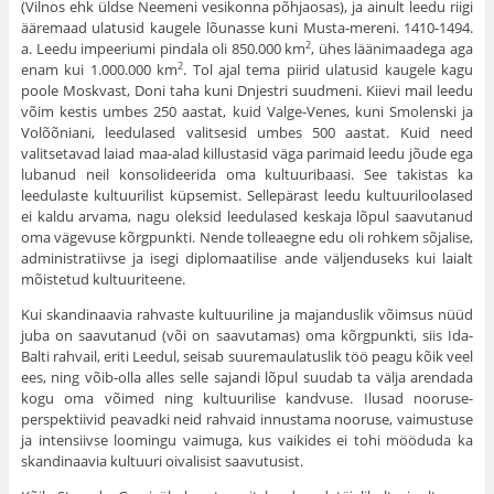
(Vilnos ehk üldse Neemeni vesikonna põhjaosas), ja ainult leedu riigi
ääremaad ulatusid kaugele lõunasse kuni Musta-mereni. 1410-1494.
a. Leedu impeeriumi pindala oli 850.000 km
, ühes läänimaadega aga
2
enam kui 1.000.000 km
. Tol ajal tema piirid ulatusid kaugele kagu
2
poole Moskvast, Doni taha kuni Dnjestri suudmeni. Kiievi mail leedu
võim kestis umbes 250 aastat, kuid Valge-Venes, kuni Smolenski ja
Volõõniani, leedulased valitse­sid umbes 500 aastat. Kuid need
valitsetavad laiad maa-alad killustasid väga parimaid leedu jõude ega
lubanud neil konsolideerida oma kultuuribaasi. See takistas ka
leedulaste kultuurilist küpsemist. Sel­lepärast leedu kultuuriloolased
ei kaldu arvama, nagu oleksid leedu­lased keskaja lõpul saavutanud
oma vägevuse kõrgpunkti. Nende tolleaegne edu oli rohkem sõjalise,
administratiivse ja isegi diplomaati­lise ande väljenduseks kui laialt
mõistetud kultuuriteene.
Kui skandinaavia rahvaste kultuuriline ja majanduslik võimsus nüüd
juba on saavutanud (või on saavutamas) oma kõrgpunkti, siis Ida-
Balti rahvail, eriti Leedul, seisab suuremaulatuslik töö peagu kõik veel
ees, ning võib-olla alles selle sajandi lõpul suudab ta välja aren­dada
kogu oma võimed ning kultuurilise kandvuse. Ilusad nooruse-
perspektiivid peavadki neid rahvaid innustama nooruse, vaimustuse
ja intensiivse loomingu vaimuga, kus vaikides ei tohi mööduda ka
skan­dinaavia kultuuri oivalisist saavutusist.