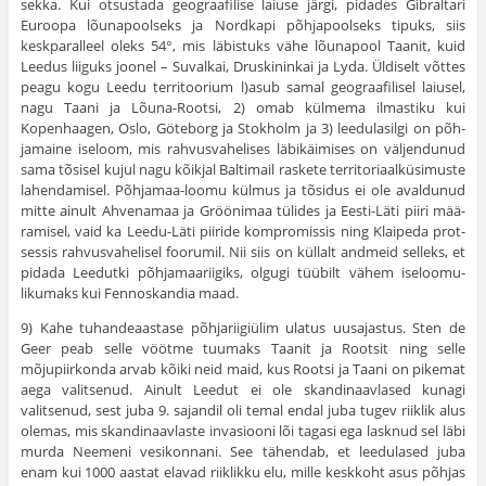
sekka. Kui otsustada geograafilise laiuse järgi, pidades Gibral­tari
Euroopa lõunapoolseks ja Nordkapi põhjapoolseks tipuks, siis
keskparalleel oleks 54°, mis läbistuks vähe lõunapool Taanit, kuid
Leedus liiguks joonel – Suvalkai, Druskininkai ja Lyda. Üldiselt võttes
peagu kogu Leedu territoorium l)asub samal geograafilisel laiusel,
nagu Taani ja Lõuna-Rootsi, 2) omab külmema ilmastiku kui
Kopenhaagen, Oslo, Göteborg ja Stokholm ja 3) leedulasilgi on põh­
jamaine iseloom, mis rahvusvahelises läbikäimises on väljendunud
sama tõsisel kujul nagu kõikjal Baltimail raskete territoriaalküsimuste
lahendamisel. Põhjamaa-loomu külmus ja tõsidus ei ole avaldunud
mitte ainult Ahvenamaa ja Gröönimaa tülides ja Eesti-Läti piiri mää­
ramisel, vaid ka Leedu-Läti piiride kompromissis ning Klaipeda prot­
sessis rahvusvahelisel foorumil. Nii siis on küllalt andmeid selleks, et
pidada Leedutki põhjamaariigiks, olgugi tüübilt vähem iseloomu­
likumaks kui Fennoskandia maad.
9) Kahe tuhandeaastase põhjariigiülim ulatus uusajastus. Sten de
Geer peab selle vöötme tuumaks Taanit ja Rootsit ning selle
mõjupiirkonda arvab kõiki neid maid, kus Rootsi ja Taani on pikemat
aega valitsenud. Ainult Leedut ei ole skandinaav­lased kunagi
valitsenud, sest juba 9. sajandil oli temal endal juba tugev riiklik alus
olemas, mis skandinaavlaste invasiooni lõi tagasi ega lasknud sel läbi
murda Neemeni vesikonnani. See tähendab, et leedulased juba
enam kui 1000 aastat elavad riiklikku elu, mille kesk­koht asus põhjas