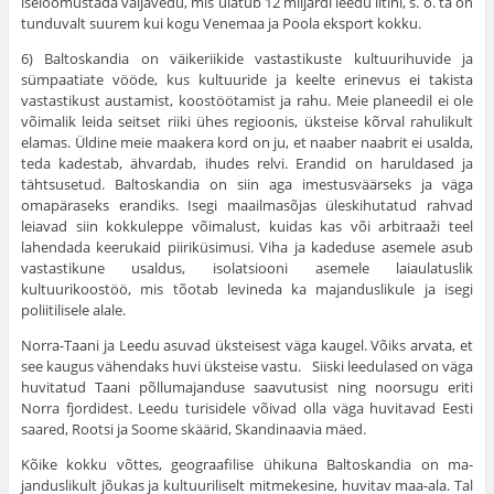
iseloomustada väljavedu, mis ulatub 12 miljardi leedu litini, s. o. ta on
tundu­valt suurem kui kogu Venemaa ja Poola eksport kokku.
6) Baltoskandia on väikeriikide vastastikuste kultuurihuvide ja
sümpaatiate vööde, kus kul­tuuride ja keelte erinevus ei takista
vastastikust austamist, koostöötamist ja rahu. Meie planee­dil ei ole
võimalik leida seitset riiki ühes regioonis, üksteise kõrval rahulikult
elamas. Üldine meie maakera kord on ju, et naaber naab­rit ei usalda,
teda kadestab, ähvardab, ihudes relvi. Erandid on ha­ruldased ja
tähtsusetud. Baltoskandia on siin aga imestusväärseks ja väga
omapäraseks erandiks. Isegi maailmasõjas üleskihutatud rah­vad
leiavad siin kokkuleppe võimalust, kuidas kas või arbitraaži teel
lahendada keerukaid piiriküsimusi. Viha ja kadeduse asemele asub
vastastikune usaldus, isolatsiooni asemele laiaulatuslik
kultuurikoostöö, mis tõotab levineda ka majanduslikule ja isegi
poliitilisele alale.
Norra-Taani ja Leedu asuvad üksteisest väga kaugel. Võiks ar­vata, et
see kaugus vähendaks huvi üksteise vastu. Siiski leedulased on väga
huvitatud Taani põllumajanduse saavutusist ning noorsugu eriti
Norra fjordidest. Leedu turisidele võivad olla väga huvitavad Eesti
saared, Rootsi ja Soome skäärid, Skandinaavia mäed.
Kõike kokku võttes, geograafilise ühikuna Baltoskandia on ma­
janduslikult jõukas ja kultuuriliselt mitmekesine, huvitav maa-ala. Tal