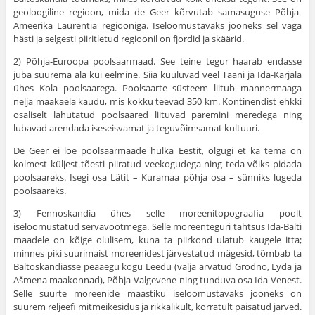
geoloogiline regioon, mida de Geer kõrvutab sama­suguse Põhja-
Ameerika Laurentia regiooniga. Iseloomustavaks joo­neks sel väga
hästi ja selgesti piiritletud regioonil on fjordid ja skäärid.
2) Põhja-Euroopa poolsaarmaad. See teine tegur haarab endasse
juba suurema ala kui eelmine. Siia kuuluvad veel Taani ja Ida-Karjala
ühes Kola poolsaarega. Poolsaarte süsteem lii­tub mannermaaga
nelja maakaela kaudu, mis kokku teevad 350 km. Kontinendist ehkki
osaliselt lahutatud poolsaared liituvad paremini meredega ning
lubavad arendada iseseisvamat ja teguvõimsamat kul­tuuri.
De Geer ei loe poolsaarmaade hulka Eestit, olgugi et ka tema on
kolmest küljest tõesti piiratud veekogudega ning teda võiks pidada
poolsaareks. Isegi osa Lätit – Kuramaa põhja osa – sünniks lugeda
poolsaareks.
3) Fennoskandia ühes selle moreenitopograafia poolt
iseloomustatud servavöötmega. Selle moreenteguri tähtsus Ida-Balti
maadele on kõige olulisem, kuna ta piir­kond ulatub kaugele itta;
minnes piki suurimaist moreenidest järvestatud mägesid, tõmbab ta
Baltoskandiasse peaaegu kogu Leedu (välja arvatud Grodno, Lyda ja
Ašmena maakonnad), Põhja-Valgevene ning tunduva osa Ida-Venest.
Selle suurte moreenide maastiku iseloomus­tavaks jooneks on
suurem reljeefi mitmeikesidus ja rikkalikult, korra­tult paisatud järved.