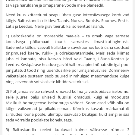
ta väga haruldane ja omapä­rane vööde meie planeedil.
Need kuus kriteeriumi peagu ühesuguse intensiivsusega kordu­vad
kõigis Baltoskandia riikides: Taanis, Norras, Rootsis, Soomes, Eestis,
Lätis ja Leedus. Neile graviteerub ka isoleeritud Islandi.
1) Baltoskandia on moreenide maa-ala – ta omab väga sarnase
koostisega põllumaad kaunis sarnastes ilmastikutingimusis.
Sademete küllus, vaevalt küllaldane suvekuumus loob üsna sood­sad
tingimused kaera-, rukki- ja odrakasvatamisele. Mais seda klii­mat
juba ei kannata, nisu kasvab hästi vaid Taanis, Lõuna-Rootsis ja
Leedus. Keskpärase headusega või halb maapind nõuab siin igal pool
pingutatud tööd ning uuenduslikke põllumajandusviise. Domineeriv
väiketalude süsteem seob suured inimhulgad maaomanduse külge
ning leevendab sotsiaalsete kihtide vastolusid.
2) Põhjamaa seitse rahvast omavad külma ja vastu­pidava iseloomu,
selle juures palju ühiseid füüsilisi omadusi, kuigi ei moodusta
täielikult homogeense iseloomuga vöödet. Soomlased võib-olla on
kõige vaiksemad ja pikaldasemad. Kõnekus kasvab mär­kamatult
siirdudes lõuna poole, ülimtipu saavutab Dzukijas, kuid siingi ei saa
seda võrrelda poolakate kõnekusega.
3) Baltoskandia keeled kuuluvad kolme väiksesse rüh­ma: 3