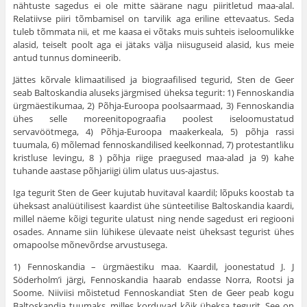
nähtuste sagedus ei ole mitte säärane nagu piiritletud maa-alal.
Relatiivse piiri tõmbamisel on tarvilik aga eriline ettevaatus. Seda
tuleb tõmmata nii, et me kaasa ei võtaks muis suhteis iseloomulikke
alasid, teiselt poolt aga ei jätaks välja niisuguseid alasid, kus meie
antud tunnus domineerib.
Jättes kõrvale klimaatilised ja biograafilised tegurid, Sten de Geer
seab Baltoskandia aluseks järgmised üheksa tegurit: 1) Fenno­skandia
ürgmäestikumaa, 2) Põhja-Euroopa poolsaarmaad, 3) Fenno­skandia
ühes selle moreenitopograafia poolest iseloomustatud
servavöötmega, 4) Põhja-Euroopa maakerkeala, 5) põhja rassi
tuumala, 6) mõlemad fennoskandilised keelkonnad, 7) protestantliku
kristluse levingu, 8 ) põhja riige praegused maa-alad ja 9) kahe
tuhande aas­tase põhjariigi ülim ulatus uus-ajastus.
Iga tegurit Sten de Geer kujutab huvitaval kaardil; lõpuks koos­tab ta
üheksast analüütilisest kaardist ühe sünteetilise Baltoskandia kaardi,
millel näeme kõigi tegurite ulatust ning nende sagedust eri regiooni
osades. Anname siin lühikese ülevaate neist üheksast tegu­rist ühes
omapoolse mõnevõrdse arvustusega.
1) Fennoskandia – ürgmäestiku maa. Kaardil, joo­nestatud J. J
Söderholm’i järgi, Fennoskandia haarab endasse Norra, Rootsi ja
Soome. Niiviisi mõistetud Fennoskandiat Sten de Geer peab kogu
Baltoskandia tuumaks, milles korduvad kõik üheksa tegurit. See on