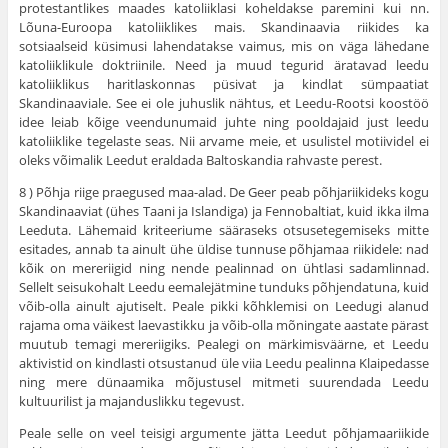
protestantlikes maades katoliiklasi koheldakse paremini kui nn.
Lõuna-Euroopa katoliiklikes mais. Skandinaavia riikides ka
sotsiaalseid küsimusi lahendatakse vaimus, mis on väga lähedane
katoliiklikule doktriinile. Need ja muud tegurid äratavad leedu
katoliiklikus ha­ritlaskonnas püsivat ja kindlat sümpaatiat
Skandinaaviale. See ei ole juhuslik nähtus, et Leedu-Rootsi koostöö
idee leiab kõige veendunu­maid juhte ning pooldajaid just leedu
katoliiklike tegelaste seas. Nii arvame meie, et usulistel motiividel ei
oleks võimalik Leedut eraldada Baltoskandia rahvaste perest.
8 ) Põhja riige praegused maa-alad. De Geer peab põhjariikideks kogu
Skandinaaviat (ühes Taani ja Islandiga) ja Fennobaltiat, kuid ikka ilma
Leeduta. Lähemaid kriteeriume sääraseks otsusetegemiseks mitte
esitades, annab ta ainult ühe üldise tunnuse põhjamaa riikidele: nad
kõik on mereriigid ning nende pealinnad on ühtlasi sadamlinnad.
Sellelt seisukohalt Leedu eemalejätmine tun­duks põhjendatuna, kuid
võib-olla ainult ajutiselt. Peale pikki kõhk­lemisi on Leedugi alanud
rajama oma väikest laevastikku ja võib-olla mõningate aastate pärast
muutub temagi mereriigiks. Pealegi on märkimisväärne, et Leedu
aktivistid on kindlasti otsustanud üle viia Leedu pealinna Klaipedasse
ning mere dünaamika mõjustusel mitmeti suurendada Leedu
kultuurilist ja majanduslikku tegevust.
Peale selle on veel teisigi argumente jätta Leedut põhjamaariikide