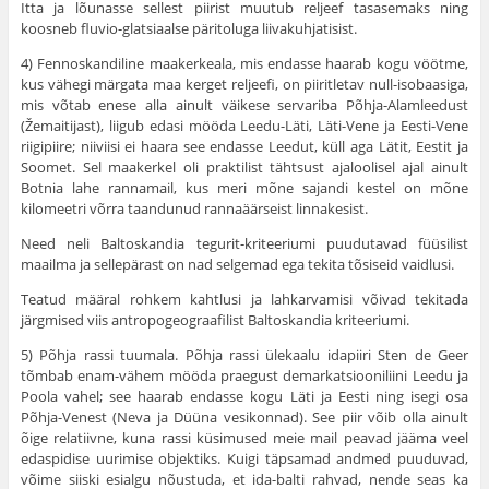
Itta ja lõunasse sellest piirist muutub reljeef tasasemaks ning
koosneb fluvio-glatsiaalse päritoluga liivakuhjatisist.
4) Fennoskandiline maakerkeala, mis endasse haa­rab kogu vöötme,
kus vähegi märgata maa kerget reljeefi, on piiritle­tav null-isobaasiga,
mis võtab enese alla ainult väikese servariba Põhja-Alamleedust
(Žemaitijast), liigub edasi mööda Leedu-Läti, Läti-Vene ja Eesti-Vene
riigipiire; niiviisi ei haara see endasse Leedut, küll aga Lätit, Eestit ja
Soomet. Sel maakerkel oli praktilist tähtsust ajaloo­lisel ajal ainult
Botnia lahe rannamail, kus meri mõne sajandi kestel on mõne
kilomeetri võrra taandunud rannaäärseist linnakesist.
Need neli Baltoskandia tegurit-kriteeriumi puudutavad füüsilist
maailma ja sellepärast on nad selgemad ega tekita tõsiseid vaidlusi.
Teatud määral rohkem kahtlusi ja lahkarvamisi võivad tekitada
järgmised viis antropogeograafilist Baltoskandia kriteeriumi.
5) Põhja rassi tuumala. Põhja rassi ülekaalu idapiiri Sten de Geer
tõmbab enam-vähem mööda praegust demarkatsiooniliini Leedu ja
Poola vahel; see haarab endasse kogu Läti ja Eesti ning isegi osa
Põhja-Venest (Neva ja Düüna vesikonnad). See piir võib olla ainult
õige relatiivne, kuna rassi küsimused meie mail peavad jääma veel
edaspidise uurimise objektiks. Kuigi täpsamad andmed puuduvad,
võime siiski esialgu nõustuda, et ida-balti rahvad, nende seas ka