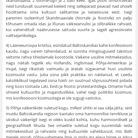
skandinaavia, 2 soome-ugri ja 2 balti keelt. Igalt poolt ümbrit­sevad
neid tunduvalt suuremad keeled ning sellepärast peavad nad ühiselt
hoolitsema oma kultuuri säilitamise ja iseseisvuse eest. Isegi
paremini isoleeritud Skandinaaviale (Norrale ja Rootsile) on palju
tõhusam omada idas ja lõunas väiksearvulisi ja sõbralikke rahvaid,
kui vahenditult naabrusesse sattuda suurte ja sageli agressiivsete
valitsejariikidega.
4) Lääneeuroopa kristlus, esindatud Baltoskandias kahe konfessiooni
kaudu, nagu varem tähendatud, ei sünnita mingi­suguseid takistusi
seitsme rahva tihedamale koostööle. Väikene usu­line mitmekesidus,
nagu näitab tegelik elu Hollandis, Inglismaal, Põhja-Ameerikas ja
mujal, isegi rikastab vaimuelu ja äratab sügava­mat huvi usuliste
küsimuste vastu. Juba üsna pikk praktika on näi­danud, et Leedu
katoliiklikud tegelased üsna hästi on suutnud sõp­russuhteid pidada
ning koos töötada Läti, Eesti ja Rootsi protestanti­dega. Omame hulk
ühiseid kultuurilisi ja majanduslikke, vahel isegi poliitilisi küsimusi,
mis konfessiooni küsimustega ei ole sugugi vast­olus.
5) Põhja väikeriikide suletud kogu, millest ühtki ei saa välja jätta, sest
muidu Baltoskandia regioon kaotaks oma har­moonilise tervikluse ja
üksikul väikeriigil isegi ei oleks kuskil kohta, kuhu harmooniliselt ja
geograafiliselt liituda. See omaette suletud kogu suurendab seda
mitmekesidust ja rahvaste ning kultuuride va­helduvust, mis Balti
merele annab põhja-vahemere ilme ja mida iga elava hinge ja ärksa