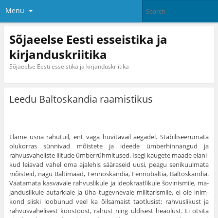
Menu
Sõjaeelse Eesti esseistika ja
kirjanduskriitika
Sõjaeelse Eesti esseistika ja kirjanduskriitika
Leedu Baltoskandia raamistikus
Elame üsna rahutuil, ent väga huvitavail aegadel. Stabiliseeru­mata
olukorras sünnivad mõistete ja ideede ümberhinnangud ja
rahvusvaheliste liitude ümberrühmitused. Isegi kaugete maade elani­
kud leiavad vahel oma ajalehis sääraseid uusi, peagu senikuulmata
mõisteid, nagu Baltimaad, Fennoskandia, Fennobaltia, Baltoskandia.
Vaatamata kasvavale rahvuslikule ja ideokraatlikule šovinismile, ma­
janduslikule autarkiale ja üha tugevnevale militarismile, ei ole inim­
kond siiski loobunud veel ka õilsamaist taotlusist: rahvuslikust ja
rahvusvahelisest koostööst, rahust ning üldisest heaolust. Ei otsita