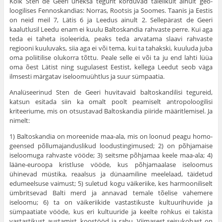
Kõik Sten de Geeri üheksa tegurit korduvad täielikult ainult geo­
loogilises Fennoskandias: Norras, Rootsis ja Soomes. Taanis ja Ees­tis
on neid meil 7, Lätis 6 ja Leedus ainult 2. Sellepärast de Geeri
kaalutlusil Leedu enam ei kuulu Baltoskandia rahvaste perre. Kui aga
teda ei taheta isoleerida, peaks teda arvatama slaavi rahvaste
regiooni kuuluvaks, siia aga ei või tema, kui ta tahakski, kuuluda juba
oma poliitilise olukorra tõttu. Peale selle ei või ta ju end lahti lüüa
oma õest Lätist ning sugulasest Eestist, kellega Leedut seob väga
ilmsesti märgatav iseloomuühtlus ja suur sümpaatia.
Analüseerinud Sten de Geeri huvitavaid baltoskandilisi tegureid,
katsun esitada siin ka omalt poolt peamiselt antropoloogilisi
kriteeriume, mis on otsustavad Baltoskandia piiride määritlemisel. Ja
nimelt:
1) Baltoskandia on moreenide maa-ala, mis on loonud peagu homo­
geensed põllumajanduslikud loodustingimused; 2) on põhjamaise
iseloomuga rahvaste vööde; 3) seitsme põhjamaa keele maa-ala; 4)
lääne-euroopa kristluse vööde, kus põhjamaalase iseloomus
ühinevad müstika, reaalsus ja dünaamiline meelelaad, täidetud
edumeelsuse vai­must; 5) suletud kogu väikeriike, kes harmooniliselt
ümbritsevad Balti merd ja annavad temale tõelise vahemere
iseloomu; 6) ta on väikeriikide vastastikuste kultuurihuvide ja
sümpaatiate vööde, kus eri kultuuride ja keelte rohkus ei takista
vastastikust austamist, koos­tööd ja rahu. Viimasest seisukohast on