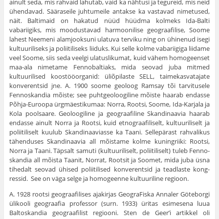
ainult seda, mis rahvaid lahutab, vaid ka nähtusi ja tegureid, mis neid
ühendavad. Sääraseile juhtumeile antakse ka vastavad nimetused,
näit. Baltimaid on hakatud nüüd hüüdma kolmeks Ida-Balti
vabariigiks, mis moodustavad harmoonilise geograafilise, Soome
lahest Nee­meni alamjooksuni ulatuva terviku ning on ühinenud isegi
kultuuriliseks ja poliitiliseks liiduks. Kui selle kolme vabariigiga liidame
veel Soome, siis seda veelgi ulatuslikumat, kuid vähem homogeenset
maa-ala nimetame Fennobaltiaks, mida seovad juba mitmed
kultuuri­lised koostööorganid: üliõpilaste SELL, taimekasvatajate
konverent­sid jne. A. 1900 soome geoloog Ramsay tõi tarvitusele
Fennoskandia mõiste; see puhtgeoloogiline mõiste haarab endasse
Põhja-Euroopa ürgmäestikumaa: Norra, Rootsi, Soome, Ida-Karjala ja
Kola pool­saare. Geoloogiline ja geograafiline Skandinaavia haarab
endasse ainult Norra ja Rootsi, kuid etnograafiliselt, kultuuriliselt ja
poliiti­liselt kuulub Skandinaaviasse ka Taani. Sellepärast rahvalikus
tä­henduses Skandinaavia all mõistame kolme kuningriiki: Rootsi,
Norra ja Taani. Täpsalt samuti (kultuuriliselt, poliitiliselt) tuleb Fenno­
skandia all mõista Taanit, Norrat, Rootsit ja Soomet, mida juba üsna
tihedalt seovad ühised poliitilised konverentsid ja teadlaste kong­
ressid. See on väga selge ja homogeenne kultuuriline regioon.
A. 1928 rootsi geograafilises ajakirjas GeograFiska Annaler Göte­borgi
ülikooli geograafia professor (surn. 1933) üritas esimesena luua
Baltoskandia geograafilist regiooni. Sten de Geer’i artikkel oli