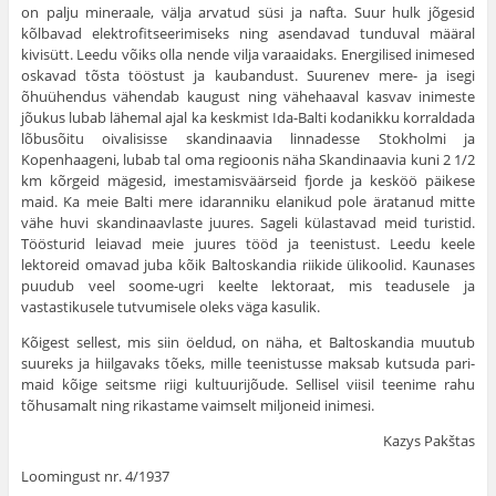
on palju mineraale, välja arvatud süsi ja nafta. Suur hulk jõge­sid
kõlbavad elektrofitseerimiseks ning asendavad tunduval määral
kivisütt. Leedu võiks olla nende vilja varaaidaks. Energilised ini­mesed
oskavad tõsta tööstust ja kaubandust. Suurenev mere- ja isegi
õhuühendus vähendab kaugust ning vähehaaval kasvav inimeste
jõu­kus lubab lähemal ajal ka keskmist Ida-Balti kodanikku korraldada
lõbusõitu oivalisisse skandinaavia linnadesse Stokholmi ja
Kopenhaa­geni, lubab tal oma regioonis näha Skandinaavia kuni 2 1/2
km kõrgeid mägesid, imestamisväärseid fjorde ja kesköö päikese
maid. Ka meie Balti mere idaranniku elanikud pole äratanud mitte
vähe huvi skan­dinaavlaste juures. Sageli külastavad meid turistid.
Töösturid leia­vad meie juures tööd ja teenistust. Leedu keele
lektoreid omavad juba kõik Baltoskandia riikide ülikoolid. Kaunases
puudub veel soome-ugri keelte lektoraat, mis teadusele ja
vastastikusele tutvumisele oleks väga kasulik.
Kõigest sellest, mis siin öeldud, on näha, et Baltoskandia muutub
suureks ja hiilgavaks tõeks, mille teenistusse maksab kutsuda pari­
maid kõige seitsme riigi kultuurijõude. Sellisel viisil teenime rahu
tõhusamalt ning rikastame vaimselt miljoneid inimesi.
Kazys Pakštas
Loomingust nr. 4/1937