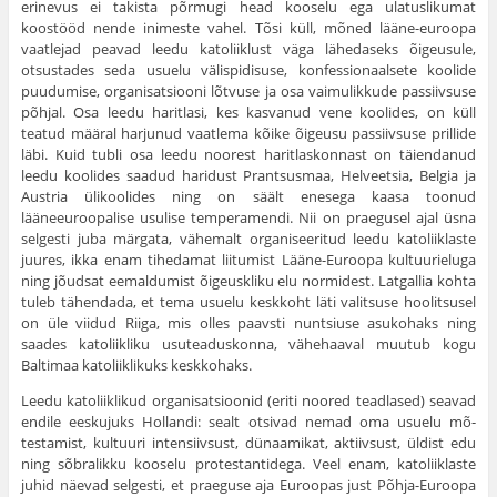
erinevus ei takista põrmugi head kooselu ega ulatuslikumat
koostööd nende inimeste vahel. Tõsi küll, mõned lääne-euroopa
vaatlejad peavad leedu katoliiklust väga lähedaseks õigeusule,
otsustades seda usu­elu välispidisuse, konfessionaalsete koolide
puudumise, organisatsi­ooni lõtvuse ja osa vaimulikkude passiivsuse
põhjal. Osa leedu harit­lasi, kes kasvanud vene koolides, on küll
teatud määral harjunud vaat­lema kõike õigeusu passiivsuse prillide
läbi. Kuid tubli osa leedu noorest haritlaskonnast on täiendanud
leedu koolides saadud haridust Prantsusmaa, Helveetsia, Belgia ja
Austria ülikoolides ning on säält enesega kaasa toonud
lääneeuroopalise usulise temperamendi. Nii on praegusel ajal üsna
selgesti juba märgata, vähemalt organiseeritud leedu katoliiklaste
juures, ikka enam tihedamat liitumist Lääne-Euroopa kultuurieluga
ning jõudsat eemaldumist õigeuskliku elu normidest. Latgallia kohta
tuleb tähendada, et tema usuelu keskkoht läti valitsuse hoolitsusel
on üle viidud Riiga, mis olles paavsti nuntsiuse asukohaks ning
saades katoliikliku usuteaduskonna, vähehaaval muutub kogu
Baltimaa katoliiklikuks keskkohaks.
Leedu katoliiklikud organisatsioonid (eriti noored teadlased) sea­vad
endile eeskujuks Hollandi: sealt otsivad nemad oma usuelu mõ­
testamist, kultuuri intensiivsust, dünaamikat, aktiivsust, üldist edu
ning sõbralikku kooselu protestantidega. Veel enam, katoliiklaste
juhid näevad selgesti, et praeguse aja Euroopas just Põhja-Euroopa