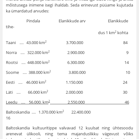
mõistusega inimene isegi ihaldab. Seda erine­vust püüame kujutada
ka ümardatud arvudes:
Pindala Elanikkude arv Elanikkude
tihe-
dus 1 km
kohta
2
Taani …. 43.000 km
3.700.000 84
2
Norra …. 322.000 km
2.900.000 9
2
Rootsi …. 448.000 km
6.300.000 14
2
Soome …. 388.000 km
3.800.000 10
2
Eesti …. 46.000 km
1.150.000 24
2
Läti …. 66.000 km
2.000.000 30
2
Leedu …. 56.000. km
2.550.000
46
2
Baltoskandia …. 1.370.000 km
22.400.000
2
16
Baltoskandia kultuuritippe valvavad 12 kuulsat ning ühtesoodu
arenevat ülikooli, ning tema majanduslikku vägevust võiks