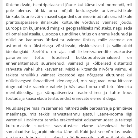
ühtehoidvaid, tsentripetaalseid jõude kui käesoleval momendil, mil
pole olemas ühtki, oma mõjult keskaegsele universalistlikule
kirikukultuurile või viimaseil sajandeil domineerinud ratsionalistlikule
prantsuspärasele ilmalikule kultuurile võrduvat vaimset jõudu.
Euroopa on kujunenud mingiks geograafiliseks mõisteks, nagu seda
oli omal ajal Itaalia. Euroopa usundiline ühtlus on ammu kadunud ja
nüüd on kadumas ühtlasi ta vaimne ühtlus, mille asemele on
astunud rida üksteisega võistlevaid, eksklusiivseid ja sallimatuid
ideoloogiaid. Seetõttu on ajal, mil liiklemisvahendite erakordse
paranemise tõttu füüsilised kokkupuutevõimalused on
ennenähtamatult suurenenud, vaimsed ja kõlbelised distantsid
rahvaste vahel üha kasvamas. Miski ei kitsenda niivõrra vaimu, ei
takista rahulikku vaimset koostööd ega nõrgesta elutunnet kui
nüüdisaegsed fanaatilised ideoloogiad, mis sulguvad oma kitsaste
dogmaatiliste raamide vahele ja hävitavad oma mõttetu üleoleku
mentaliteediga iga sümpatiseeriva teadmishimu ja tahte koos
töötada ja kaasa elada teiste, endist erinevate elementidega.
Nüüdisaegne maailm sarnaneb mitmeti selle barbaarse ja primitiivse
maailmaga, mis tekkis rahvasterännu ajastul Lääne-Rooma riigi
varemeil. Hoolimata tehnika erakordseist edusammudest ja teistegi
kultuurialade suurtest saavutustest elame käesoleval hetkel
samalaadilise tagurpidimineku tähe all. Kuid just see võrdlus peaks
pakkuma lohutust ja julgust nüüdisaegseile kultuuritahtelistele