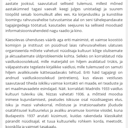
aastate jooksul, saavutatud selliseid tulemusi, millest mõned
aastakümned tagasi vaevalt keegi julges unistadagi ja suurem
tööpõld seisab loomulikult alles ees. Ka kirjandusliku ja kunstilise
loomingu rahvusvahelise tutvustamise alal on seni tähelepandavate
tagajärgedega töötatud, kasutades seejuures ka selliseid moodsaid
informatsioonivahendeid nagu raadio ja kino.
Käesolevas ühenduses väärib aga eriti mainimist, et vaimse koostöö
komisjon ja instituut on püüdnud laias rahvusvahelises ulatuses
organiseerida mõtete vahetust nüüdisaja kultuuri kõige olulisemate
ja aktuaalsemate üldprobleemide kohta. Selleks on korraldatud rida
vaidluskoosolekuid, mille materjalid on hiljem avaldatud trükis, ja
väljapaistvate tegelaste kirjalikke vaidlusi, mille tulemused on samuti
hiljem avalikkusele kättesaadavaks tehtud. Eriti häid tagajärgi on
andnud vaidluskoosolekud (entretiens), kus elavas vestluses
saavutavad tiheda isikliku vaimse kontakti eri maade, eri teaduste ja
eri maailmavaadete esindajad. Näit. korraldati Madridis 1933 vaidlus
kultuuri tuleviku üle, Nizzas vahetati 1936. a. mõtteid moodsa
inimese kujundamisest, peatudes isiksuse osal nüüdisaegses elus,
isiku ja massi vahekorral, mõistuse ja irratsionaalsete jõudude
osatähtsusel kultuurielus ja avaliku arvamuse loomise viisidel, kuna
Budapestis 1937 arutati küsimust, kuidas rakendada klassikalist
pärandit nüüdisajal, et tuua kultuuriellu rohkem korda, meetodit,
kooskõla ja vaimset tasakaalu.