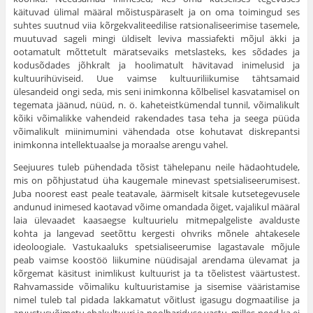
käituvad ülimal määral mõistuspäraselt ja on oma toimingud ses
suhtes suutnud viia kõrgekvaliteedilise ratsionaliseerimise tasemele,
muutuvad sageli mingi üldiselt leviva massiafekti mõjul äkki ja
ootamatult mõttetult märatsevaiks metslasteks, kes sõdades ja
kodusõdades jõhkralt ja hoolimatult hävitavad inimelusid ja
kultuurihüviseid. Uue vaimse kultuuriliikumise tähtsamaid
ülesandeid ongi seda, mis seni inimkonna kõlbelisel kasvatamisel on
tegemata jäänud, nüüd, n. ö. kaheteistkümendal tunnil, võimalikult
kõiki võimalikke vahendeid rakendades tasa teha ja seega püüda
võimalikult miinimumini vähendada otse kohutavat diskrepantsi
inimkonna intellektuaalse ja moraalse arengu vahel.
Seejuures tuleb pühendada tõsist tähelepanu neile hädaohtudele,
mis on põhjustatud üha kaugemale minevast spetsialiseerumisest.
Juba noorest east peale teatavale, äärmiselt kitsale kutsetegevusele
andunud inimesed kaotavad võime omandada õiget, vajalikul määral
laia ülevaadet kaasaegse kultuurielu mitmepalgeliste avalduste
kohta ja langevad seetõttu kergesti ohvriks mõnele ahtakesele
ideoloogiale. Vastukaaluks spetsialiseerumise lagastavale mõjule
peab vaimse koostöö liikumine nüüdisajal arendama ülevamat ja
kõrgemat käsitust inimlikust kultuurist ja ta tõelistest väärtustest.
Rahvamasside võimaliku kultuuristamise ja sisemise vääristamise
nimel tuleb tal pidada lakkamatut võitlust igasugu dogmaatilise ja