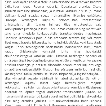
piirid. Antiikajal esindasid stoikud universaalse, kõiki rahvaid haarava
üldkultuuri ideed. Rooma vabariigi lõpuajastul arendas Cicero
innukalt inimsuse (humanitas) ja inimliku kultuuriühisuse (humana
civilitas) ideed, saades seega humanistliku liikumise eelkäijaks.
Euroopa keskaegset kultuuri iseloomustab teotsentriline
universalism: siin toimus inimese õige endateostus vaid
kokkupuutes jumalaga ja kultuurielu omas väärtust ning mõtet vaid
tänu oma tihedaile kokkupuuteile transtsendentse maailmaga.
Hariduse ülesandeks polnud siis arendada teatava riigi või rahva
liiget omapäraseks isiksuseks, homo individualis’eks, vaid kasvatada
kõigile ühise, teoloogiliselt häälestatud ladinakeelse kultuurivara
kaudu ühiskonnale vaimseid juhte ning hooldajaid,
ainuõndsakstegeva katoliku kiriku liikmeid. Keskaegne haridus oli
oma eesmärgilt teoloogiline ja oma keelelt ülerahvuslik, universaalne.
Kristliku teoloogia ja antiikse filosoofia seondumisel kujunes väga
omapärane universalistlik filosoofiline süsteem, mille loomisel olid
kaastegevad itaalia, prantsuse, saksa, hispaania ja inglise aatlejad, –
alles viimasteil aegadel vääriliselt hinnatud skolastika. Samuti on
keskaegne kujutav kunst väga mitmesuguste mõjude
kokkusattumise tulemus: alates orientaalsete vormide mõjualusena
pöördub ta lõpuks tagasi antiiksete traditsioonide juurde. Ka
humanism ei arvestanud kuigi suurel määral poliitilisi ja rahvuslikke
piire ning arendas jõuliselt uut universalistlikku haridusideaali.
Meenutagem vaid Rotterdami Erasmuse erakordset positsiooni