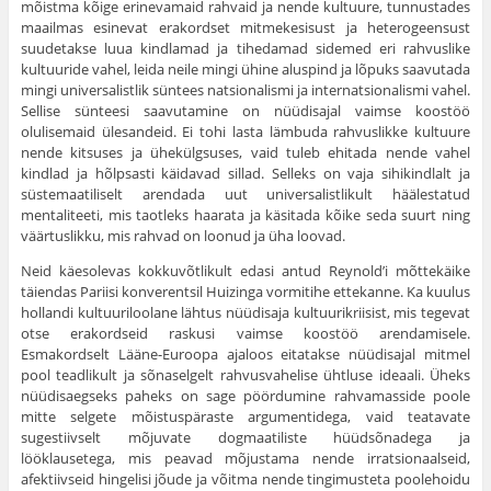
mõistma kõige erinevamaid rahvaid ja nende kultuure, tunnustades
maailmas esinevat erakordset mitmekesisust ja heterogeensust
suudetakse luua kindlamad ja tihedamad sidemed eri rahvuslike
kultuuride vahel, leida neile mingi ühine aluspind ja lõpuks saavutada
mingi universalistlik süntees natsionalismi ja internatsionalismi vahel.
Sellise sünteesi saavutamine on nüüdisajal vaimse koostöö
olulisemaid ülesandeid. Ei tohi lasta lämbuda rahvuslikke kultuure
nende kitsuses ja ühekülgsuses, vaid tuleb ehitada nende vahel
kindlad ja hõlpsasti käidavad sillad. Selleks on vaja sihikindlalt ja
süstemaatiliselt arendada uut universalistlikult häälestatud
mentaliteeti, mis taotleks haarata ja käsitada kõike seda suurt ning
väärtuslikku, mis rahvad on loonud ja üha loovad.
Neid käesolevas kokkuvõtlikult edasi antud Reynold’i mõttekäike
täiendas Pariisi konverentsil Huizinga vormitihe ettekanne. Ka kuulus
hollandi kultuuriloolane lähtus nüüdisaja kultuurikriisist, mis tegevat
otse erakordseid raskusi vaimse koostöö arendamisele.
Esmakordselt Lääne-Euroopa ajaloos eitatakse nüüdisajal mitmel
pool teadlikult ja sõnaselgelt rahvusvahelise ühtluse ideaali. Üheks
nüüdisaegseks paheks on sage pöördumine rahvamasside poole
mitte selgete mõistuspäraste argumentidega, vaid teatavate
sugestiivselt mõjuvate dogmaatiliste hüüdsõnadega ja
lööklausetega, mis peavad mõjustama nende irratsionaalseid,
afektiivseid hingelisi jõude ja võitma nende tingimusteta poolehoidu