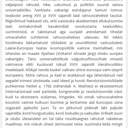
väljaspool rahvaid, riike, uskumusi ja poliitilisi suundi seisva
universalistliku haritlaste vabariigi esindajana! Samuti toimus
teaduste areng XVII ja XVIII sajandil laial rahvusvahelisel taustal.
Riigivõimud hakkasid siis, eriti vastavate akadeemiate ellukutsumise
teel, esmakordselt kavakindlalt soodustama teaduslikku
uurimistööd, ei takistanud aga uurijaid arendamast tihedat
omavahelist suhtlemist rahvusvahelises ulatuses. Nii tekkis
hoolimata lakkamatuist sõdadest ja usundilistest vastuoludest
Lääne-Euroopas teatav kosmopoliitlik vaimne mentaliteet, mis
ühendas eri maade õpetlasi (Voltaire’i sõnade järgi) üheks uurijate
vabariigiks. Tänu universalistlikule valgustusfilosoofiale omasid
vaimsesse eliiti kuuluvad isikud XVIII sajandil ülerahvuslikku
meelelaadi. Kõikjal nende keskel valitses ühine euroopa vaim (esprit
europeen). Mitte rahvus ja keel ei eraldanud ega lähendanud neil
aegadel inimesi üksteisele, vaid ideed ja huvid. Revolutsioonisõdade
puhkemise hetkel a. 1792 (tähendab A. Mathiez) ei eksisteerinud
Internatsionaal veel parteide, kongresside ja resolutsioonide näol,
kuid ta eksisteeris südames, hingedes. Nii omab rahvusvaheline
koostöö vaimse kultuuri loomise ja levitamise alal Euroopas üsna
sügavaid ajaloolisi juuri. Ta on jätkunud pidevalt läbi paljude
sajandite, kord hoogustudes, kord loidudes ja vaibudes. Eriliselt suuri
ja olulisi ülesandeid on tal täita nüüdisaegses rahutult rabelevas
maailmas, mis viskub ühest äärmusest teise, suutmata leida mingit