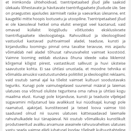
et inimkonda ühtehoidvad, tsentripetaalsed jõud jälle saaksid
ülekaalu lõhestavate ja hävitavate tsentrifugaalsete jõudude üle. See
on praegustes ajaoludes äärmiselt raske ja vaevarikas ülesanne, ent
kaugeltki mitte hoopis lootusetu ja utoopiline. Tsentripetaalsed jõud
ei ole käesoleval hetkel oma elulist energiat veel kaotanud, vaid
omavad küllalist löögijõudu võitlusteks eksklusiivsete
tsentrifugaalsete ideoloogiatega. Rahvuslikud ja ideoloogilised
vastuolud kaotavad puhtvaimseil aladel, teaduse, kunsti ja
kirjandusliku loomingu pinnal oma tavalise teravuse, mis asjaolu
võimaldab neil aladel tõhusat rahvusvahelist vaimset koostööd.
Vaimne looming eeldab elustava õhuna ideede vaba liiklemist
kõrgemal kõigist piirest, vastastikust sallivust ja huvi üksteise
saavutuste kohta. Ei saa ühtlasi unustada, et moodne tehnika ei
võimalda ainuüksi vastutustundeta poliitilist ja ideoloogilist reklaami,
vaid osutub samal ajal ka tõelist vaimset kultuuri soodustavaks
teguriks. Kunagi pole vaimutegelased suuremal määral ja laiemas
ulatuses osa võtnud oluliste teguritena oma rahva ja ühtlasi kogu
maailma elust. Kunagi pole kirjanduse, kunsti ja teaduste viljelejad
sügavamini mõjutanud laia avalikkust kui nüüdisajal, kunagi pole
raamatud, ajakirjad, kunstiteosed ja teised loova vaimse töö
saadused olnud nii suures ulatuses kättesaadavad laiemaile
rahvahulkadele kui tänapäeval. Nii osutub võimalikuks kunstlikult
produtseeritud avaliku arvamuse aseainele rahvusvahelises ulatuses
vastu seada vaimse eliidi juhatusel loodav tõeliselt kultuuritahteline