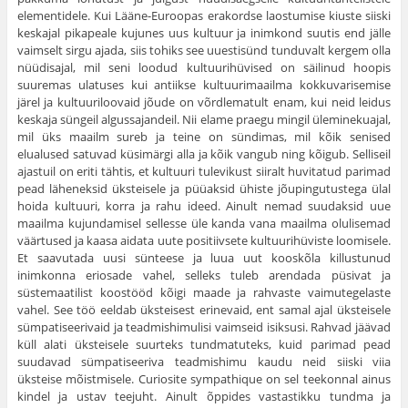
elementidele. Kui Lääne-Euroopas erakordse laostumise kiuste siiski
keskajal pikapeale kujunes uus kultuur ja inimkond suutis end jälle
vaimselt sirgu ajada, siis tohiks see uuestisünd tunduvalt kergem olla
nüüdisajal, mil seni loodud kultuurihüvised on säilinud hoopis
suuremas ulatuses kui antiikse kultuurimaailma kokkuvarisemise
järel ja kultuuriloovaid jõude on võrdlematult enam, kui neid leidus
keskaja süngeil algussajandeil. Nii elame praegu mingil üleminekuajal,
mil üks maailm sureb ja teine on sündimas, mil kõik senised
elualused satuvad küsimärgi alla ja kõik vangub ning kõigub. Selliseil
ajastuil on eriti tähtis, et kultuuri tulevikust siiralt huvitatud parimad
pead läheneksid üksteisele ja püüaksid ühiste jõupingutustega ülal
hoida kultuuri, korra ja rahu ideed. Ainult nemad suudaksid uue
maailma kujundamisel sellesse üle kanda vana maailma olulisemad
väärtused ja kaasa aidata uute positiivsete kultuurihüviste loomisele.
Et saavutada uusi sünteese ja luua uut kooskõla killustunud
inimkonna eriosade vahel, selleks tuleb arendada püsivat ja
süstemaatilist koostööd kõigi maade ja rahvaste vaimutegelaste
vahel. See töö eeldab üksteisest erinevaid, ent samal ajal üksteisele
sümpatiseerivaid ja teadmishimulisi vaimseid isiksusi. Rahvad jäävad
küll alati üksteisele suurteks tundmatuteks, kuid parimad pead
suudavad sümpatiseeriva teadmishimu kaudu neid siiski viia
üksteise mõistmisele. Curiosite sympathique on sel teekonnal ainus
kindel ja ustav teejuht. Ainult õppides vastastikku tundma ja