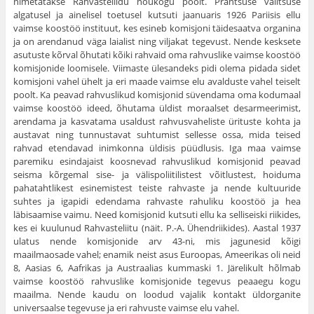
nimetatakse Rahvasteliidu nõukogu poolt. Prantsuse valitsuse
algatusel ja ainelisel toetusel kutsuti jaanuaris 1926 Pariisis ellu
vaimse koostöö instituut, kes esineb komisjoni täidesaatva organina
ja on arendanud väga laialist ning viljakat tegevust. Nende kesksete
asutuste kõrval õhutati kõiki rahvaid oma rahvuslike vaimse koostöö
komisjonide loomisele. Viimaste ülesandeks pidi olema pidada sidet
komisjoni vahel ühelt ja eri maade vaimse elu avalduste vahel teiselt
poolt. Ka peavad rahvuslikud komisjonid süvendama oma kodumaal
vaimse koostöö ideed, õhutama üldist moraalset desarmeerimist,
arendama ja kasvatama usaldust rahvusvaheliste ürituste kohta ja
austavat ning tunnustavat suhtumist sellesse ossa, mida teised
rahvad etendavad inimkonna üldisis püüdlusis. Iga maa vaimse
paremiku esindajaist koosnevad rahvuslikud komisjonid peavad
seisma kõrgemal sise- ja välispoliitilistest võitlustest, hoiduma
pahatahtlikest esinemistest teiste rahvaste ja nende kultuuride
suhtes ja igapidi edendama rahvaste rahuliku koostöö ja hea
läbisaamise vaimu. Need komisjonid kutsuti ellu ka selliseiski riikides,
kes ei kuulunud Rahvasteliitu (näit. P.-A. Ühendriikides). Aastal 1937
ulatus nende komisjonide arv 43-ni, mis jagunesid kõigi
maailmaosade vahel; enamik neist asus Euroopas, Ameerikas oli neid
8, Aasias 6, Aafrikas ja Austraalias kummaski 1. Järelikult hõlmab
vaimse koostöö rahvuslike komisjonide tegevus peaaegu kogu
maailma. Nende kaudu on loodud vajalik kontakt üldorganite
universaalse tegevuse ja eri rahvuste vaimse elu vahel.