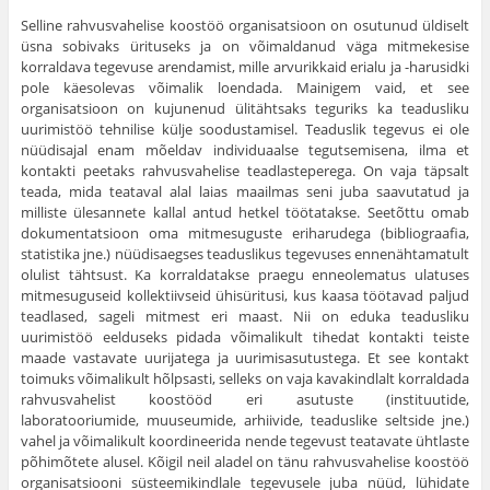
Selline rahvusvahelise koostöö organisatsioon on osutunud üldiselt
üsna sobivaks ürituseks ja on võimaldanud väga mitmekesise
korraldava tegevuse arendamist, mille arvurikkaid erialu ja -harusidki
pole käesolevas võimalik loendada. Mainigem vaid, et see
organisatsioon on kujunenud ülitähtsaks teguriks ka teadusliku
uurimistöö tehnilise külje soodustamisel. Teaduslik tegevus ei ole
nüüdisajal enam mõeldav individuaalse tegutsemisena, ilma et
kontakti peetaks rahvusvahelise teadlasteperega. On vaja täpsalt
teada, mida teataval alal laias maailmas seni juba saavutatud ja
milliste ülesannete kallal antud hetkel töötatakse. Seetõttu omab
dokumentatsioon oma mitmesuguste eriharudega (bibliograafia,
statistika jne.) nüüdisaegses teaduslikus tegevuses ennenähtamatult
olulist tähtsust. Ka korraldatakse praegu enneolematus ulatuses
mitmesuguseid kollektiivseid ühisüritusi, kus kaasa töötavad paljud
teadlased, sageli mitmest eri maast. Nii on eduka teadusliku
uurimistöö eelduseks pidada võimalikult tihedat kontakti teiste
maade vastavate uurijatega ja uurimisasutustega. Et see kontakt
toimuks võimalikult hõlpsasti, selleks on vaja kavakindlalt korraldada
rahvusvahelist koostööd eri asutuste (instituutide,
laboratooriumide, muuseumide, arhiivide, teaduslike seltside jne.)
vahel ja võimalikult koordineerida nende tegevust teatavate ühtlaste
põhimõtete alusel. Kõigil neil aladel on tänu rahvusvahelise koostöö
organisatsiooni süsteemikindlale tegevusele juba nüüd, lühidate