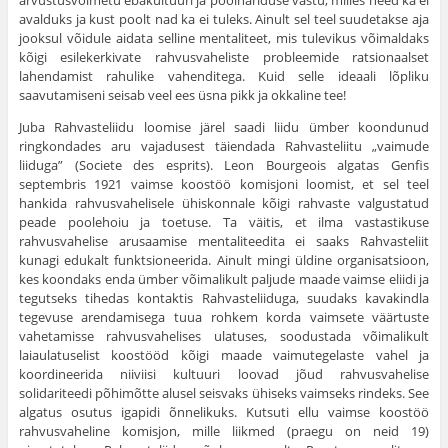
arvustusvõimetu ebakultuuri ja poolhariduse vastu, milles need ka ei
avalduks ja kust poolt nad ka ei tuleks. Ainult sel teel suudetakse aja
jooksul võidule aidata selline mentaliteet, mis tulevikus võimaldaks
kõigi esilekerkivate rahvusvaheliste probleemide ratsionaalset
lahendamist rahulike vahenditega. Kuid selle ideaali lõpliku
saavutamiseni seisab veel ees üsna pikk ja okkaline tee!
Juba Rahvasteliidu loomise järel saadi liidu ümber koondunud
ringkondades aru vajadusest täiendada Rahvasteliitu „vaimude
liiduga” (Societe des esprits). Leon Bourgeois algatas Genfis
septembris 1921 vaimse koostöö komisjoni loomist, et sel teel
hankida rahvusvahelisele ühiskonnale kõigi rahvaste valgustatud
peade poolehoiu ja toetuse. Ta väitis, et ilma vastastikuse
rahvusvahelise arusaamise mentaliteedita ei saaks Rahvasteliit
kunagi edukalt funktsioneerida. Ainult mingi üldine organisatsioon,
kes koondaks enda ümber võimalikult paljude maade vaimse eliidi ja
tegutseks tihedas kontaktis Rahvasteliiduga, suudaks kavakindla
tegevuse arendamisega tuua rohkem korda vaimsete väärtuste
vahetamisse rahvusvahelises ulatuses, soodustada võimalikult
laiaulatuselist koostööd kõigi maade vaimutegelaste vahel ja
koordineerida niiviisi kultuuri loovad jõud rahvusvahelise
solidariteedi põhimõtte alusel seisvaks ühiseks vaimseks rindeks. See
algatus osutus igapidi õnnelikuks. Kutsuti ellu vaimse koostöö
rahvusvaheline komisjon, mille liikmed (praegu on neid 19)