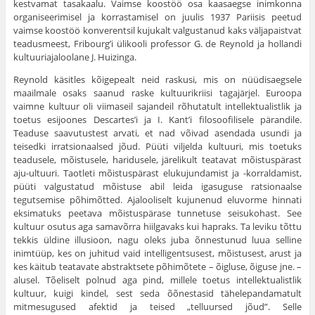
kestvamat tasakaalu. Vaimse koostöö osa kaasaegse inimkonna
organiseerimisel ja korrastamisel on juulis 1937 Pariisis peetud
vaimse koostöö konverentsil kujukalt valgustanud kaks väljapaistvat
teadusmeest, Fribourg’i ülikooli professor G. de Reynold ja hollandi
kultuuriajaloolane J. Huizinga.
Reynold käsitles kõigepealt neid raskusi, mis on nüüdisaegsele
maailmale osaks saanud raske kultuurikriisi tagajärjel. Euroopa
vaimne kultuur oli viimaseil sajandeil rõhutatult intellektualistlik ja
toetus esijoones Descartes’i ja I. Kant’i filosoofilisele pärandile.
Teaduse saavutustest arvati, et nad võivad asendada usundi ja
teisedki irratsionaalsed jõud. Püüti viljelda kultuuri, mis toetuks
teadusele, mõistusele, haridusele, järelikult teatavat mõistuspärast
aju-ultuuri. Taotleti mõistuspärast elukujundamist ja -korraldamist,
püüti valgustatud mõistuse abil leida igasuguse ratsionaalse
tegutsemise põhimõtted. Ajalooliselt kujunenud eluvorme hinnati
eksimatuks peetava mõistuspärase tunnetuse seisukohast. See
kultuur osutus aga samavõrra hiilgavaks kui hapraks. Ta leviku tõttu
tekkis üldine illusioon, nagu oleks juba õnnestunud luua selline
inimtüüp, kes on juhitud vaid intelligentsusest, mõistusest, arust ja
kes käitub teatavate abstraktsete põhimõtete – õigluse, õiguse jne. –
alusel. Tõeliselt polnud aga pind, millele toetus intellektualistlik
kultuur, kuigi kindel, sest seda õõnestasid tähelepandamatult
mitmesugused afektid ja teised „telluursed jõud”. Selle