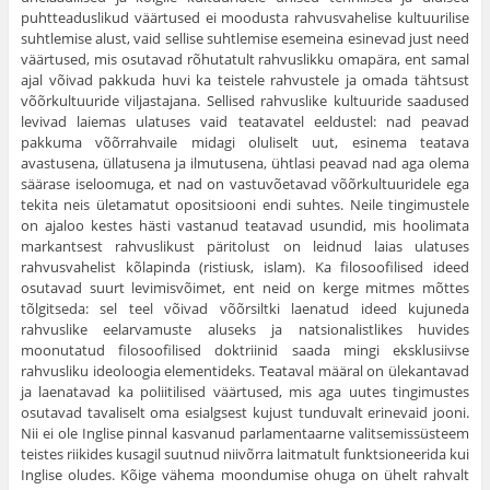
puhtteaduslikud väärtused ei moodusta rahvusvahelise kultuurilise
suhtlemise alust, vaid sellise suhtlemise esemeina esinevad just need
väärtused, mis osutavad rõhutatult rahvuslikku omapära, ent samal
ajal võivad pakkuda huvi ka teistele rahvustele ja omada tähtsust
võõrkultuuride viljastajana. Sellised rahvuslike kultuuride saadused
levivad laiemas ulatuses vaid teatavatel eeldustel: nad peavad
pakkuma võõrrahvaile midagi oluliselt uut, esinema teatava
avastusena, üllatusena ja ilmutusena, ühtlasi peavad nad aga olema
säärase iseloomuga, et nad on vastuvõetavad võõrkultuuridele ega
tekita neis ületamatut opositsiooni endi suhtes. Neile tingimustele
on ajaloo kestes hästi vastanud teatavad usundid, mis hoolimata
markantsest rahvuslikust päritolust on leidnud laias ulatuses
rahvusvahelist kõlapinda (ristiusk, islam). Ka filosoofilised ideed
osutavad suurt levimisvõimet, ent neid on kerge mitmes mõttes
tõlgitseda: sel teel võivad võõrsiltki laenatud ideed kujuneda
rahvuslike eelarvamuste aluseks ja natsionalistlikes huvides
moonutatud filosoofilised doktriinid saada mingi eksklusiivse
rahvusliku ideoloogia elementideks. Teataval määral on ülekantavad
ja laenatavad ka poliitilised väärtused, mis aga uutes tingimustes
osutavad tavaliselt oma esialgsest kujust tunduvalt erinevaid jooni.
Nii ei ole Inglise pinnal kasvanud parlamentaarne valitsemissüsteem
teistes riikides kusagil suutnud niivõrra laitmatult funktsioneerida kui
Inglise oludes. Kõige vähema moondumise ohuga on ühelt rahvalt