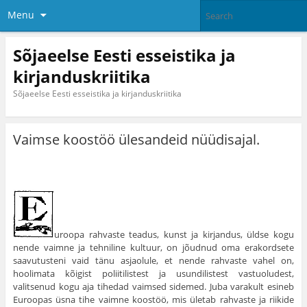
Menu
Sõjaeelse Eesti esseistika ja
kirjanduskriitika
Sõjaeelse Eesti esseistika ja kirjanduskriitika
Vaimse koostöö ülesandeid nüüdisajal.
uroopa rahvaste teadus, kunst ja kirjandus, üldse kogu
nende vaimne ja tehniline kultuur, on jõudnud oma erakordsete
saavutusteni vaid tänu asjaolule, et nende rahvaste vahel on,
hoolimata kõigist poliitilistest ja usundilistest vastuoludest,
valitsenud kogu aja tihedad vaimsed sidemed. Juba varakult esineb
Euroopas üsna tihe vaimne koostöö, mis ületab rahvaste ja riikide