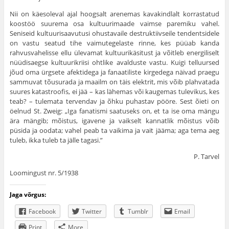
Nii on käesoleval ajal hoogsalt arenemas kavakindlalt korrastatud
koostöö suurema osa kultuurimaade vaimse paremiku vahel.
Seniseid kultuurisaavutusi ohustavaile destruktiivseile tendentsidele
on vastu seatud tihe vaimutegelaste rinne, kes püüab kanda
rahvusvahelisse ellu ülevamat kultuurikäsitust ja võitleb energiliselt
nüüdisaegse kultuurikriisi ohtlike avalduste vastu. Kuigi telluursed
jõud oma ürgsete afektidega ja fanaatiliste kirgedega näivad praegu
sammuvat tõusurada ja maailm on täis elektrit, mis võib plahvatada
suures katastroofis, ei jää – kas lähemas või kaugemas tulevikus, kes
teab? – tulemata tervendav ja õhku puhastav pööre. Sest õieti on
öelnud St. Zweig: „Iga fanatismi saatuseks on, et ta ise oma mängu
ära mängib; mõistus, igavene ja vaikselt kannatlik mõistus võib
püsida ja oodata; vahel peab ta vaikima ja vait jääma; aga tema aeg
tuleb, ikka tuleb ta jälle tagasi.”
P. Tarvel
Loomingust nr. 5/1938
Jaga võrgus:
Facebook
Twitter
Tumblr
Email
Print
More