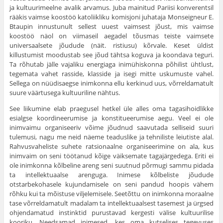
ja kultuurimeelne avalik arvamus. Juba mainitud Pariisi konverentsil
rääkis vaimse koostöö katoliikliku komisjoni juhataja Monseigneur E.
Btaupin innustunult sellest uuest vaimsest jõust, mis vaimse
koostöö näol on viimaseil aegadel tõusmas teiste vaimsete
universaalsete jõudude (näit. ristiusu) kõrvale. Keset üldist
killustumist moodustab see jõud tähtsa koguva ja koondava teguri.
Ta rõhutab jälle vajaliku energiaga inimühiskonna põhilist ühtlust,
tegemata vahet rasside, klasside ja isegi mitte uskumuste vahel.
Sellega on nüüdisaegse inimkonna ellu kerkinud uus, võrreldamatult
suure väärtusega kultuuriline nähtus.
See liikumine elab praegusel hetkel üle alles oma tagasihoidlikke
esialgse koordineerumise ja konstitueerumise aegu. Veel ei ole
inimvaimu organiseeriv võime jõudnud saavutada selliseid suuri
tulemusi, nagu me neid näeme teaduslike ja tehniliste leiutiste alal.
Rahvusvaheliste suhete ratsionaalne organiseerimine on ala, kus
inimvaim on seni töötanud kõige väiksemate tagajärgedega. Eriti ei
ole inimkonna kõlbeline areng seni suutnud põrmugi sammu pidada
ta intellektuaalse arenguga. Inimese kõlbeliste jõudude
otstarbekohasele kujundamisele on seni pandud hoopis vähem
rõhku kui ta mõistuse viljelemisele. Seetõttu on inimkonna moraalne
tase võrreldamatult madalam ta intellektuaalsest tasemest ja ürgsed
ohjendamatud instinktid purustavad kergesti välise kultuurilise
kooriku. Needsamad inimesed, kes oma kutselises tegevuses