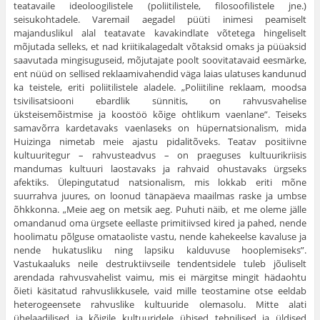
teatavaile ideoloogilistele (poliitilistele, filosoofilistele jne.)
seisukohtadele. Varemail aegadel püüti inimesi peamiselt
majanduslikul alal teatavate kavakindlate võtetega hingeliselt
mõjutada selleks, et nad kriitikalagedalt võtaksid omaks ja püüaksid
saavutada mingisuguseid, mõjutajate poolt soovitatavaid eesmärke,
ent nüüd on sellised reklaamivahendid väga laias ulatuses kandunud
ka teistele, eriti poliitilistele aladele. „Poliitiline reklaam, moodsa
tsivilisatsiooni ebardlik sünnitis, on rahvusvahelise
üksteisemõistmise ja koostöö kõige ohtlikum vaenlane”. Teiseks
samavõrra kardetavaks vaenlaseks on hüpernatsionalism, mida
Huizinga nimetab meie ajastu pidalitõveks. Teatav positiivne
kultuuritegur – rahvusteadvus – on praeguses kultuurikriisis
mandumas kultuuri laostavaks ja rahvaid ohustavaks ürgseks
afektiks. Ülepingutatud natsionalism, mis lokkab eriti mõne
suurrahva juures, on loonud tänapäeva maailmas raske ja umbse
õhkkonna. „Meie aeg on metsik aeg. Puhuti näib, et me oleme jälle
omandanud oma ürgsete eellaste primitiivsed kired ja pahed, nende
hoolimatu põlguse omataoliste vastu, nende kahekeelse kavaluse ja
nende hukatusliku ning lapsiku kalduvuse hooplemiseks”.
Vastukaaluks neile destruktiivseile tendentsidele tuleb jõuliselt
arendada rahvusvahelist vaimu, mis ei märgitse mingit hädaohtu
õieti käsitatud rahvuslikkusele, vaid mille teostamine otse eeldab
heterogeensete rahvuslike kultuuride olemasolu. Mitte alati
ühelaadilised ja kõigile kultuuridele ühised tehnilised ja üldised