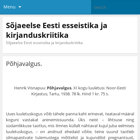
Menu
Sõjaeelse Eesti esseistika ja
kirjanduskriitika
Sõjaeelse Eesti esseistika ja kirjanduskriitika
Põhjavalgus.
Henrik Visnapuu:
Põhjavalgus.
XI kogu luuletusi. Noor-Eesti
Kirjastus, Tartu, 1938. 78 lk. Hind 1 kr. 75 s.
Uues luuletuskogus võib tähele panna kaht erinevat, teataval määral
koguni vastakat arenemissuunda. Üks neist – lihtsuse ning
südamlikkuse taotlus, mis ilmnes küllalt nähtaval kujul juba eelmises
luuletuskogus, – on andnud ehedaid võite; teine suund taotleb
silmapaistvate tulemustega mõttelist ja kujundilist pregnantsust,