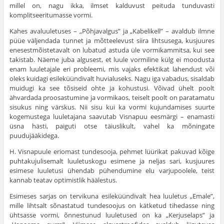
millel on, nagu ikka, ilmset kalduvust peituda tunduvasti
komplitseeritumasse vormi.
Kahes avaluuletuses – „Põhjavalgus” ja „Kabelikell” – avaldub ilmne
püüe väljendada tunnet ja mõtteelevust siira lihtsusega, kusjuures
enesestmõistetavalt on lubatud astuda üle vormikammitsa, kui see
takistab. Näeme juba algusest, et luule vormiline külg ei moodusta
enam luuletajale eri probleemi, mis vajaks efektikat lahendust või
oleks kuidagi esileküündivalt huvialuseks. Nagu iga vabadus, sisaldab
muidugi ka see tõsiseid ohte ja kohustusi. Võivad ühelt poolt
ähvardada proosastumine ja vormikaos, teiselt poolt on paratamatu
sisukus ning värskus. Nii sisu kui ka vormi kujundamises suurte
kogemustega luuletajana saavutab Visnapuu eesmärgi – enamasti
üsna hästi, paiguti otse täiuslikult, vahel ka mõningate
puudujääkidega.
H. Visnapuule eriomast tundesooja, pehmet lüürikat pakuvad kõige
puhtakujulisemalt luuletuskogu esimene ja neljas sari, kusjuures
esimese luuletusi ühendab pühendumine elu varjupoolele, teist
kannab teatav optimistlik häälestus.
Esimeses sarjas on tervikuna esileküündivalt hea luuletus „Emale”,
mille lihtsalt sõnastatud tundesoojus on kätketud tihedasse ning
ühtsasse vormi, õnnestunud luuletused on ka „Kerjuselaps” ja