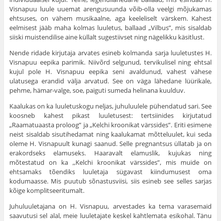
Visnapuu luule uuemat arengusuunda võib-olla veelgi mõjukamas
ehtsuses, on vähem musikaalne, aga keeleliselt värskem. Kahest
eelmisest jääb maha kolmas luuletus, ballaad „Vilbus”, mis sisaldab
siiski muistendilise aine küllalt sugestiivset ning nägelikku käsitlust.
Nende ridade kirjutaja arvates esineb kolmanda sarja luuletustes H.
Visnapuu eepika parimik. Niivõrd selgunud, tervikulisel ning ehtsal
kujul pole H. Visnapuu eepika seni avaldunud, vahest vähese
ulatusega erandid välja arvatud. See on väga lähedane lüürikale,
pehme, hämar-valge, soe, paiguti sumeda helinana kuulduv.
Kaalukas on ka luuletuskogu neljas, juhuluulele pühendatud sari. See
koosneb kahest pikast luuletusest: tertsiinides kirjutatud
„Raamatuaasta proloog” ja „Kelchi kroonikat värssides”. Eriti esimene
neist sisaldab sisutihedamat ning kaalukamat mõtteluulet, kui seda
oleme H. Visnapuult kunagi saanud. Selle pregnantsus üllatab ja on
erakordseks elamuseks. Haaravalt elamuslik, kujukas ning
mõtestatud on ka ,,Kelchi kroonikat värssides”, mis muide on
ehtsamaks tõendiks luuletaja sügavast kiindumusest oma
kodumaasse. Mis puutub sõnastusviisi, siis esineb see selles sarjas
kõige komplitseeritumalt.
Juhuluuletajana on H. Visnapuu, arvestades ka tema varasemaid
saavutusi sel alal, meie luuletajate keskel kahtlemata esikohal. Tänu