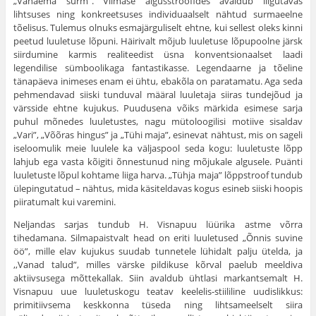
„Vanaema surm”. Viimase algusstroofides avaldub liigutavas
lihtsuses ning konkreetsuses individuaalselt nähtud surmaeelne
tõelisus. Tulemus olnuks esmajärguliselt ehtne, kui sellest oleks kinni
peetud luuletuse lõpuni. Häirivalt mõjub luuletuse lõpupoolne järsk
siirdumine karmis realiteedist üsna konventsionaalset laadi
legendilise sümboolikaga fantastikasse. Legendaarne ja tõeline
tänapäeva inimeses enam ei ühtu, ebakõla on paratamatu. Aga seda
pehmendavad siiski tunduval määral luuletaja siiras tundejõud ja
värsside ehtne kujukus. Puudusena võiks märkida esimese sarja
puhul mõnedes luuletustes, nagu mütoloogilisi motiive sisaldav
„Vari”, „Võõras hingus” ja „Tühi maja”, esinevat nähtust, mis on sageli
iseloomulik meie luulele ka väljaspool seda kogu: luuletuste lõpp
lahjub ega vasta kõigiti õnnestunud ning mõjukale algusele. Puänti
luuletuste lõpul kohtame liiga harva. „Tühja maja” lõppstroof tundub
ülepingutatud – nähtus, mida käsiteldavas kogus esineb siiski hoopis
piiratumalt kui varemini.
Neljandas sarjas tundub H. Visnapuu lüürika astme võrra
tihedamana. Silmapaistvalt head on eriti luuletused „Õnnis suvine
öö”, mille elav kujukus suudab tunnetele lühidalt palju ütelda, ja
,,Vanad talud”, milles värske pildikuse kõrval paelub meeldiva
aktiivsusega mõttekallak. Siin avaldub ühtlasi markantsemalt H.
Visnapuu uue luuletuskogu teatav keelelis-stiililine uudislikkus:
primitiivsema keskkonna tüseda ning lihtsameelselt siira