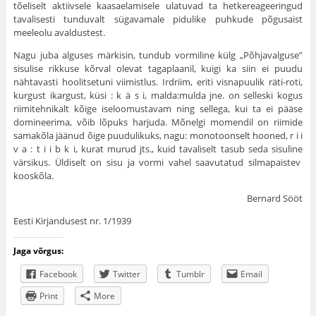
tõeliselt aktiivsele kaasaelamisele ulatuvad ta hetkereageeringud
tavalisesti tunduvalt sügavamale pidulike puhkude põgusaist
meeleolu avaldustest.
Nagu juba alguses märkisin, tundub vormiline külg „Põhjavalguse”
sisulise rikkuse kõrval olevat tagaplaanil, kuigi ka siin ei puudu
nähtavasti hoolitsetuni viimistlus. Irdriim, eriti visnapuulik räti-roti,
kurgust ikargust, küsi : k ä s i, malda:mulda jne. on selleski kogus
riimitehnikalt kõige iseloomustavam ning sellega, kui ta ei pääse
domineerima, võib lõpuks harjuda. Mõnelgi momendil on riimide
samakõla jäänud õige puudulikuks, nagu: monotoonselt hooned, r i i
v a : t i i b k i, kurat murud jts., kuid tavaliselt tasub seda sisuline
värsikus. Üldiselt on sisu ja vormi vahel saavutatud silmapaistev
kooskõla.
Bernard Sööt
Eesti Kirjandusest nr. 1/1939
Jaga võrgus:
Facebook
Twitter
Tumblr
Email
Print
More