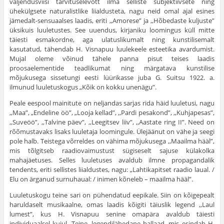
väljendusviisi tarvituselevõtt ilma selliste subjektiivsete ning
ühekülgsete naturalistlike liialdusteta, nagu neid omal ajal esines
jämedalt-sensuaalses laadis, eriti ,,Amorese” ja ,,Hõbedaste kuljuste”
üksikuis luuletustes. See uuendus, kirjaniku loomingus küll mitte
täiesti esmakordne, aga ulatuslikumalt ning kunstilisemalt
kasutatud, tähendab H. Visnapuu luulekeele esteetika avardumist.
Mujal oleme võinud tähele panna pisut teises laadis
proosaelementide teadlikumat ning märgatava kunstilise
mõjukusega sissetungi eesti lüürikasse juba G. Suitsu 1922. a.
ilmunud luuletuskogus „Kõik on kokku unenägu”.
Peale eespool mainitute on neljandas sarjas rida häid luuletusi, nagu
,,Maa”, „Endeline öö”, „Looja kellad”, ,,Pardi pesakond”, ,,Kuhjapesas”,
,,Suveöö”, ,,Talvine päev”, ,,Leegitsev liiv”, ,,Aastate ring II”. Need on
rõõmustavaks lisaks luuletaja loomingule. Ülejäänut on vähe ja seegi
pole halb. Teistega võrreldes on vähima mõjukusega ,,Maailma hääl”,
mis tõlgitseb raadiovaimustust sügiseselt sajuse külakolka
mahajäetuses. Selles luuletuses avaldub ilmne propagandalik
tendents, eriti sellistes liialdustes, nagu: „Lahtikapitset raadio laual. /
Elu on ärganud surnuhaual: / inimen kõneleb – maailma hääl”.
Luuletuskogu teine sari on pühendatud eepikale. Siin on kõigepealt
haruldaselt musikaalne, omas laadis kõigiti täiuslik legend ,,Laul
lumest”, kus H. Visnapuu senine omapära avaldub täiesti
individuaalsel kujul. Teine, legendilähedane ballaad, mis esindab H.