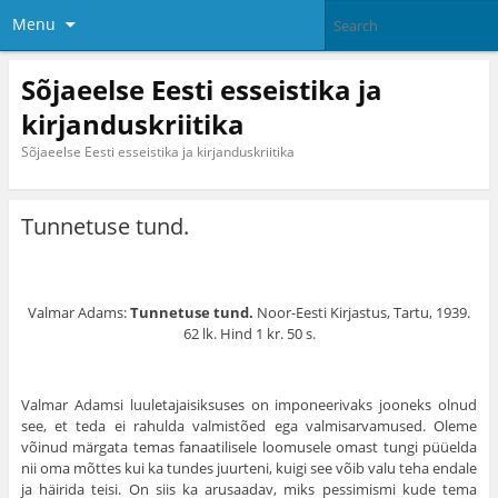
Menu
Sõjaeelse Eesti esseistika ja
kirjanduskriitika
Sõjaeelse Eesti esseistika ja kirjanduskriitika
Tunnetuse tund.
Valmar Adams:
Tunnetuse tund.
Noor-Eesti Kirjastus, Tartu, 1939.
62 lk. Hind 1 kr. 50 s.
Valmar Adamsi luuletajaisiksuses on imponeerivaks jooneks olnud
see, et teda ei rahulda valmistõed ega valmisarvamused. Oleme
võinud märgata temas fanaatilisele loomusele omast tungi püüelda
nii oma mõttes kui ka tundes juurteni, kuigi see võib valu teha endale
ja häirida teisi. On siis ka arusaadav, miks pessimismi kude tema