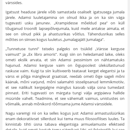
värssides.
Igatsust headuse järele võib samastada osaliselt igatsusega jumala
järele. Adamsi luuletajamina on olnud ikka ja on ka siin väga
tugevasti usku janunev. „Krampidesse mõeldud pea” on küll
tõuganud troonilt lapsepõlvejumala, kuid meile antakse aimata, et
see on olnud pikk ja ahastusrikas võitlus. Tähendusrikas selles
mõttes on siinses kogus luuletus „Jumalagajätt Jumalaga”.
„Tunnetuse tunni” teiseks palgeks on tsüklid „Värsse kerguse
vaimust” ja „Ex libro amoris”. Kuigi siin on heledamaid laike, oleks
ometi ekslik arvata, et siin Adamsi pessimism on nähtamatuks
hajunud. Adamsi kerguse vaim on õigupoolest üleküllastunud
raskuse vaim. Kuigi ta siin kultiveerib teatavat kerget elegantsi ja ta
värss ei põlga mänglevat graatsiat, reedab ometi õige sageli mõni
käänak, mõni varjund, mõni salamahti sisselipsanud lemmikmotiiv,
et see näilikult kergejalgne mänglus kasvab välja üsna tumedast
pinnast. Eriti tugevasti on märgata tungi välja argipäeva hallide
müüride vahelt. Teadmine, et see vähemalt vaimus, unistustes on
võimalik, annab mõnikord rõõmsama jume Adamsi värssidele.
Nagu varemgi nii on ka selles kogus just Adamsi armastuslüürikas
enam dekoratiivset sillerdust kui tema muus filosoofilises luules. Ta
kinnistab tihti üsna tabava elegantsiga armuelamuste efektseid
detaile, kuid ometi kostab tema rütmikast läbi, nii fokstrotlik kui see