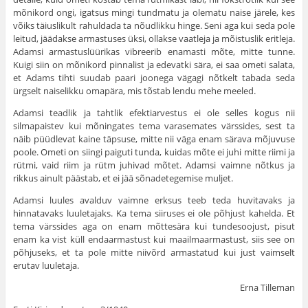
mõnikord ongi, igatsus mingi tundmatu ja olematu naise järele, kes
võiks täiuslikult rahuldada ta nõudlikku hinge. Seni aga kui seda pole
leitud, jäädakse armastuses üksi, ollakse vaatleja ja mõistuslik eritleja.
Adamsi armastuslüürikas vibreerib enamasti mõte, mitte tunne.
Kuigi siin on mõnikord pinnalist ja edevatki sära, ei saa ometi salata,
et Adams tihti suudab paari joonega vägagi nõtkelt tabada seda
ürgselt naiselikku omapära, mis tõstab lendu mehe meeled.
Adamsi teadlik ja tahtlik efektiarvestus ei ole selles kogus nii
silmapaistev kui mõningates tema varasemates värssides, sest ta
näib püüdlevat kaine täpsuse, mitte nii väga enam särava mõjuvuse
poole. Ometi on siingi paiguti tunda, kuidas mõte ei juhi mitte riimi ja
rütmi, vaid riim ja rütm juhivad mõtet. Adamsi vaimne nõtkus ja
rikkus ainult päästab, et ei jää sõnadetegemise muljet.
Adamsi luules avalduv vaimne erksus teeb teda huvitavaks ja
hinnatavaks luuletajaks. Ka tema siiruses ei ole põhjust kahelda. Et
tema värssides aga on enam mõttesära kui tundesoojust, pisut
enam ka vist küll endaarmastust kui maailmaarmastust, siis see on
põhjuseks, et ta pole mitte niivõrd armastatud kui just vaimselt
erutav luuletaja.
Erna Tilleman