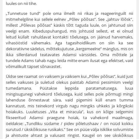
luules on nii tihe.
„Tunnetuse tund” pole oma ilmeilt nii rikas ja reageeringuilt nii
mitmehelgiline kui sellele eelnev „Põlev põõsas”. See „jahtuv lõõsk”,
millest „Põlevas põõsas” käskis tõtt taguda luule, on jahtunud siin
veelgi enam. Kibeduspuhangud, mis johtusid sellest, et ei olnud
leitud küllalt rahuldavat kontakti tõelusega, on jäänud harvemaks,
vihasööstid vähemaks. Aga tagasihoidlikum on siin ka see
dekoratiivne sädelus, mõttekujutuse „kergemeelne” mänglus, mis on
ikka sillerdanud teatavates Adamsi värssides. Oma mõttele ja
tundele Adams tahab nagu leida mitte enam ilusat ega efektset, vaid
võimalikult täpset sõnavastet.
Üldse see raamat on vaiksem ja väiksem kui „Põlev põõsas”, kuid just
selles vaikuses ja suletud olekus paistab Adamsi pessimism veelgi
tumedamana. Püütakse leppida paratamatusega, luua
mingisugunegi vahekord tõelusega, kuid selles pole põrmugi mingi
lahenduse õnnestavat sära, vaid pigemini küll enam tumma
kannatust, mis teinekord virgub nagu mingiks uhkeks ja kõrgikski
hoiakuks. Luuletuses „Vita et miracula”, kus on kõige selgemini
fikseeritud Adamsi praegune hoiak, ta vahekord maailmaga,
öeldakse: „Tundliku südame / pidev põletushaav / on nüüd kokku
surutud / ükskõiksuse rusikaks.” See on püüe välja isiklike solvumiste
ja ahistuste ahtast ja valusast ringist. Kaugel on see ükskõiksus