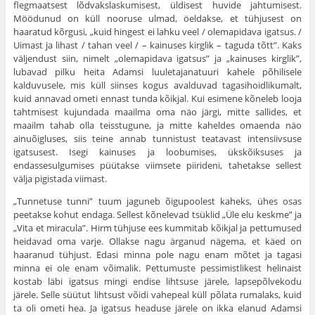
flegmaatsest lõdvakslaskumisest, üldisest huvide jahtumisest.
Möödunud on küll nooruse ulmad, öeldakse, et tühjusest on
haaratud kõrgusi, „kuid hingest ei lahku veel / olemapidava igatsus. /
Uimast ja lihast / tahan veel /
– kainuses kirglik – taguda tõtt”. Kaks
väljendust siin, nimelt „olemapidava igatsus” ja „kainuses kirglik”,
lubavad pilku heita Adamsi luuletajanatuuri kahele põhilisele
kalduvusele, mis küll siinses kogus avalduvad tagasihoidlikumalt,
kuid annavad ometi ennast tunda kõikjal. Kui esimene kõneleb looja
tahtmisest kujundada maailma oma näo järgi, mitte sallides, et
maailm tahab olla teisstugune, ja mitte kaheldes omaenda näo
ainuõigluses, siis teine annab tunnistust teatavast intensiivsuse
igatsusest. Isegi kainuses ja loobumises, ükskõiksuses ja
endassesulgumises püütakse viimsete piirideni, tahetakse sellest
välja pigistada viimast.
„Tunnetuse tunni” tuum jaguneb õigupoolest kaheks, ühes osas
peetakse kohut endaga. Sellest kõnelevad tsüklid „Üle elu keskme” ja
„Vita et miracula”. Hirm tühjuse ees kummitab kõikjal ja pettumused
heidavad oma varje. Ollakse nagu ärganud nägema, et käed on
haaranud tühjust. Edasi minna pole nagu enam mõtet ja tagasi
minna ei ole enam võimalik. Pettumuste pessimistlikest helinaist
kostab läbi igatsus mingi endise lihtsuse järele, lapsepõlvekodu
järele. Selle süütut lihtsust võidi vahepeal küll põlata rumalaks, kuid
ta oli ometi hea. Ja igatsus headuse järele on ikka elanud Adamsi