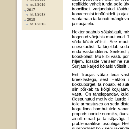
repliikide vahelt tunda selle 
nr. 2/2016
irooniliselt varjundatud tõs
2017
konverentsi tribüünidelt ja aja
nr. 1/2017
vaatamata ta kohati mängleva
2018
ja sooja elu.
nr. 1/2018
Hektor saabub sõjakäigult, mi
kogenud väejuhis muutunud. Tem
sõda kõlab võltsilt. See muu
enesetaolist. Ta kirjeldab se
enda vastanditena. Seekord p
kooskõlast. Mu kilbi vastu põr
hiljem, losside varisemine r
Surijate karjed kõlasid võltsil
Ent Troojas võtab teda vas
kreeklastega, sest Hektori 
kokkupõrget, ta nõuab, et sul
siin põrkab ta kõigi kojujää
vastu. On tähelepandav, kuid
ülespuhutud motiivide juurde 
tolle armastuses on seda dist
kogu linna hambututele vanam
proportsioonide normiks, õuelau
ainult emad ja ta sõjavägi. 
problemaatilise psüühiga He
sümboolselt kõik seni rakenda