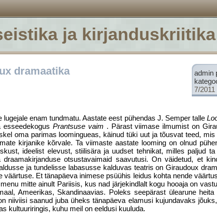
eistika ja kirjanduskriitika
ux dramaatika
admin 
katego
7/2011
e lugejale enam tundmatu. Aastate eest pühendas J. Semper talle
Lo
 ta esseedekogus
Prantsuse vaim
. Pärast viimase ilmumist on Gir
kel oma parimas loomingueas, käinud tüki uut ja tõusvat teed, mis 
ate kirjanike kõrvale. Ta viimaste aastate looming on olnud pühend
st, ideelist elevust, stiilisära ja uudset tehnikat, milles paljud 
 draamakirjanduse otsustavaimaid saavutusi. On väidetud, et kin
 liialdusse ja tundelisse labasusse kalduvas teatris on Giraudoux dra
se väärtuse. Et tänapäeva inimese psüühis leidus kohta nende väärtus
nu mitte ainult Pariisis, kus nad järjekindlalt kogu hooaja on vastu
smaal, Ameerikas, Skandinaavias. Poleks seepärast ülearune heita 
n niiviisi saanud juba üheks tänapäeva elamusi kujundavaks jõuks, 
s kultuuriringis, kuhu meil on eeldusi kuuluda.