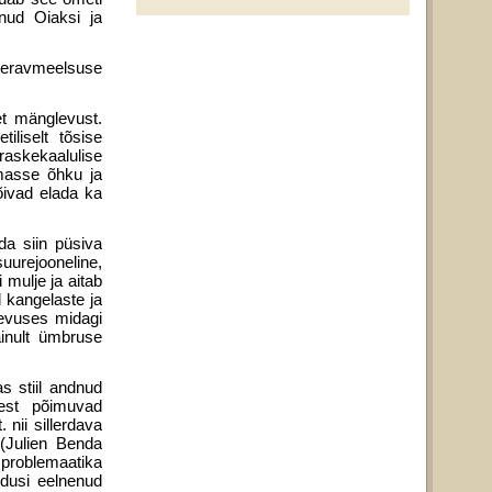
nud Oiaksi ja
a teravmeelsuse
et mänglevust.
liselt tõsise
 raskekaalulise
amasse õhku ja
õivad elada ka
da siin püsiva
suurejooneline,
mulje ja aitab
 kangelaste ja
levuses midagi
ainult ümbruse
s stiil andnud
lest põimuvad
 nii sillerdava
(Julien Benda
e problemaatika
dusi eelnenud