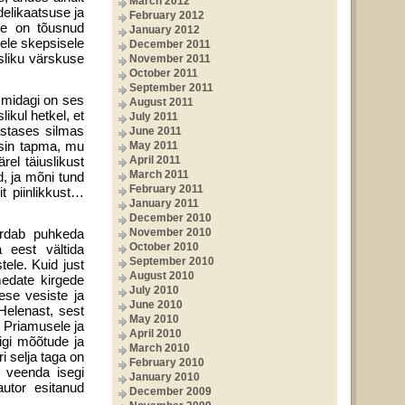
March 2012
delikaatsuse ja
February 2012
See on tõusnud
January 2012
sele skepsisele
December 2011
sliku värskuse
November 2011
October 2011
September 2011
 midagi on ses
August 2011
ikul hetkel, et
July 2011
astases silmas
June 2011
ksin tapma, mu
May 2011
el täiuslikust
April 2011
March 2011
d, ja mõni tund
February 2011
t piinlikkust…
January 2011
December 2010
ardab puhkeda
November 2010
October 2010
 eest vältida
September 2010
ele. Kuid just
August 2010
medate kirgede
July 2010
ese vesiste ja
June 2010
Helenast, sest
May 2010
 Priamusele ja
April 2010
igi mõõtude ja
March 2010
i selja taga on
February 2010
a veenda isegi
January 2010
autor esitanud
December 2009