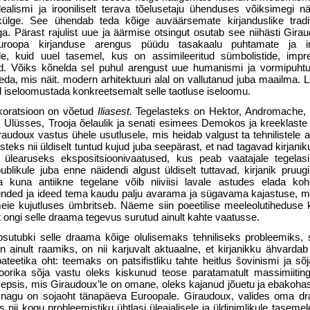
ealismi ja irooniliselt terava tõelusetaju ühenduses võiksimegi 
lge. See ühendab teda kõige auväärsemate kirjanduslike tradit
. Pärast rajulist uue ja äärmise otsingut osutab see niihästi Gira
uroopa kirjanduse arengus püüdu tasakaalu puhtamate ja inte
ole, kuid uuel tasemel, kus on assimileeritud sümbolistide, impre
sed. Võiks kõnelda sel puhul arengust uue humanismi ja vormipuht
 seda, mis näit. modern arhitektuuri alal on vallutanud juba maailma. L
l iseloomustada konkreetsemalt selle taotluse iseloomu.
koratsioon on võetud
Iliasest.
Tegelasteks on Hektor, Andromache, 
Ulüsses, Trooja õelaulik ja senati esimees Demokos ja kreeklaste
udoux vastus ühele usutlusele, mis heidab valgust ta tehnilistele a
eks nii üldiselt tuntud kujud juba seepärast, et nad tagavad kirjaniku
 ülearuseks ekspositsioonivaatused, kus peab vaatajale tegelas
likule juba enne näidendi algust üldiselt tuttavad, kirjanik pruugi
Ja kuna antiikne tegelane võib niiviisi lavale astudes elada koh
unded ja ideed tema kaudu palju avarama ja sügavama kajastuse, 
meie kujutluses ümbritseb. Näeme siin poeetilise meeleolutiheduse 
 ongi selle draama tegevus surutud ainult kahte vaatusse.
osutubki selle draama kõige olulisemaks tehniliseks probleemiks, s
on ainult raamiks, on nii karjuvalt aktuaalne, et kirjanikku ähvardab
eetika oht: teemaks on patsifistliku tahte heitlus šovinismi ja sõ
retoorika sõja vastu oleks kiskunud teose paratamatult massimiitin
skepsis, mis Giraudoux’le on omane, oleks kajanud jõuetu ja ebakoha
s nagu on sojaoht tänapäeva Euroopale. Giraudoux, valides oma d
s nii kogu probleemistiku ühtlasi üleajalisele ja üldinimlikule tasemel