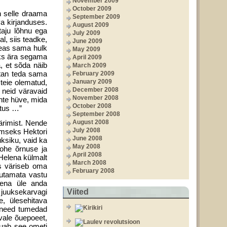
November 2009
October 2009
n selle draama
September 2009
a kirjanduses.
August 2009
taju lõhnu ega
July 2009
l, siis teadke,
June 2009
 seas sama hulk
May 2009
uks ära segama
April 2009
, et sõda näib
March 2009
stan teda sama
February 2009
 teie olematud,
January 2009
December 2008
 neid väravaid
November 2008
ahte hüve, mida
October 2008
otus …”
September 2008
ärimist. Nende
August 2008
July 2008
lmseks Hektori
June 2008
üksiku, vaid ka
May 2008
ohe õrnuse ja
April 2008
Helena külmalt
March 2008
es väriseb oma
February 2008
gutamata vastu
elena üle anda
 juuksekarvagi
Viited
e, ülesehitava
 need tumedad
avale õuepoeet,
õuab see ometi