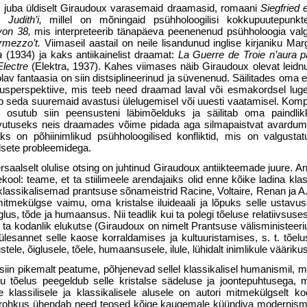
 juba üldiselt Giraudoux varasemaid draamasid, romaani
Siegfried 
st
Judith’i,
millel on mõningaid psühholoogilisi kokkupuutepun
yon 38,
mis interpreteerib tänapäeva peenenenud psühholoogia valg
ermezzo’t.
Viimaseil aastail on neile lisandunud inglise kirjaniku M
a
(1934) ja kaks antiikainelist draamat:
La Guerre de Troie n’aura p
Electre
(Elektra, 1937). Kahes viimases näib Giraudoux olevat leid
lav fantaasia on siin distsiplineerinud ja süvenenud. Säilitades oma 
augusperspektiive, mis teeb need draamad laval või esmakordsel luge
rub seda suuremaid avastusi ülelugemisel või uuesti vaatamisel. Komp
k, osutub siin peensusteni läbimõelduks ja säilitab oma paindli
avutuseks neis draamades võime pidada aga silmapaistvat avardumi
aks on põhiinimlikud psühholoogilised konfliktid, mis on valgust
lsete probleemidega.
ersaalselt olulise otsing on juhtinud Giraudoux antiikteemade juure. An
ekool: teame, et ta stiilimeele arendajaiks olid enne kõike ladina klas
 klassikalisemad prantsuse sõnameistrid Racine, Voltaire, Renan ja A
tmekülgse vaimu, oma kristalse iluideaali ja lõpuks selle ustavuse
glus, tõde ja humaansus. Nii teadlik kui ta polegi tõeluse relatiivsuses
 ta kodanlik elukutse (Giraudoux on nimelt Prantsuse välisministeer
lesannet selle kaose korraldamises ja kultuuristamises, s. t. tõelu
stele, õiglusele, tõele, humaansusele, ilule, lühidalt inimlikule vääriku
iin pikemalt peatume, põhjenevad sellel klassikalisel humanismil, m
gu tõelus peegeldub selle kristalse sädeluse ja joontepuhtusega, m
 klassilisele ja klassikalisele alusele on autori mitmekülgselt kool
undirohkus ühendab need teosed kõige kaugemale küündiva modernis