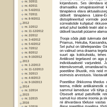
nr. 3/2011
kirjanduses. Ses ülendava id
nr. 4/2011
dramaatika omapäraseimat kü
nr. 5-6/2011
tänapäeva elava aktuaalsusega
nr. 7/2011
üldiselt tänapäeva Lääne-E
nr. 8-9/2011
distsiplineeritud vormide po
2012
sürrealistide kuhjatud rikku
nr. 1/2012
antud juhul taotleb teatri alal
nr. 11-12/2012
üldiselt taustalt püüame alama
nr. 2/2012
Trooja sõda jääb tulemata
de
nr. 3-4/2012
Priamus, Hekuba, Kassandra, 
nr. 5-6/2012
Sel puhul on tähelepandav Gira
nr. 7/2012
on valinud oma draama tegelast
nr. 8/2012
suurt aja kokkuhoidu, tehes
nr. 9-10/2012
Antiiksed tegelased on aga pub
2013
individuaalseid varjundeid. 
nr. 1-2/2013
intensiivsemalt, omandavad t
nr. 11-12/2013
poeetiline õhustik, mis neid 
nr. 3/2013
esimesis arvestusis. Vastavalt
nr. 4-8/2013
Poeetilise õhkkonna tihedus 
nr. 9-10/2013
teema, millele antiikainestik 
2014
sammul lameduse või tühja pat
nr. 1/2014
Otseselt antud patsifistlik 
2015
samuti kui otsene iroonia ja 
nr. 1/2015
nii ähvardava tõeluse vasta
2016
Iliase
poeetilise maailma, tõsti
nr. 1/2016