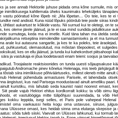
ks ja see annab Hektorile juhuse pidada oma kõne surnuile, mis o
julge inimlikkusega kahtlemata üheks kaunimaks leheküljeks tänapäev
vastu pööratud kõne lõpeb nii: „Ma lõpetan… Oo teie, kes te ei 
 tundke neid andisid. Kuna nüüd lõpuks pöördub teie poole siiras kindra
t, ühtlast aukartust te kõikide vastu. Nii surnud kui te oletegi, on te
as, kes oleme järele jäänud, ja te ei saa mind sundida pidulikkuse a
nende surnutega, keda ma ei imetle. Kuid täna tahan ma ütelda seda
akirjalikuma retseptina inimolendite sarnastamiseks ja et ma tunnu
 arale kui autasuna sangarile, ja kes te ka poleks, teie äraolejad,
etud, puhkusetud, olemasolutud, ma mõistan tõepoolest, et sulgedes
oksikuid, kes on ellu jäänud, ja tunda kui kahekordset piitsahoopi k
sära ja vastukaja ei jõua loodetavasti enam teieni: soojus ja taevala
adikud. Troojalaste reaktsioonides on tunda uuesti sõjaupsakuse kä
paigutub Andromache pinev kõnelus Helenaga, mis teeb järkjärgult i
a tõstab siira inimlikkuse põhiväärtuseks, millest oleneb mitte ainult 
anub Helenat pühenduda armastuses Parisele, et lahendada otsek
onna ängistust, kus nad Parisega moodustavad ainult ametliku paari. 
inult kuristiku, mis lahutab seda kaunist naist noorest emast, k
 Siit peale vajub Hektori ehitus kordkorralt kokku: ta võib oimu lii
ahoobi, et vastulöögiga mitte tülipõhjusi suurendada, ta võib H
ges kokku leppida, isegi selles, et Paris pole vahepeal Helenal
kimistel oma vaekaussi heita kogu oma ustavuse, siiruse, julgus
emana Ulüssese omast, kes heidab sinna oma elutarga skepsise ja
saatus: sõda tuleb siiski. Vaevalt on Ulüsses lahkunud, kui tormab l
a Helenat; ägestunud Hektor tapab ta. Enne viimset hingetõmmet j