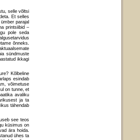
tu, selle võltsi
eta. Et selles
e ümber parajal
 printsiibid –
agu pole seda
algusetarvidus
metame õnneks.
aktuaalsemate
nia sündmuste
hastatud ikkagi
ure? Kõlbeline
arlaps esindab
am, võimetuse
ul on tunne, et
aatika avaliku
rikusest ja ta
rikus tähendab
õuseb see teos
ogu küsimus on
vad ära hoida.
stanud ühes ta