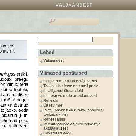
VÄLJAANDEST
postitas
orias
nr.
Lehed
Väljaandest
Viimased postitused
omingus
artikli,
audoux, praegu
Inglise romaan kahe sõja vahel
on viinud teda
Teel balti vaimse entente’i poole
atud teatrile,
Intelligentsi ülesandeid
ta kaasmaalised
Inimese võimete arendamisest
o mõjul sageli
Reheahi
maatika tõstnud
Õitsev meri
te jaoks, seda
Prof. Johann Köleri rahvuspoliitilisi
tõekspidamisi
 pidanud (kuni
Renessanss
lähemalt pilku
Vaimuteaduste objektiivsusest ja
kui mitte veel
aktuaalsusest
Kevadised vood