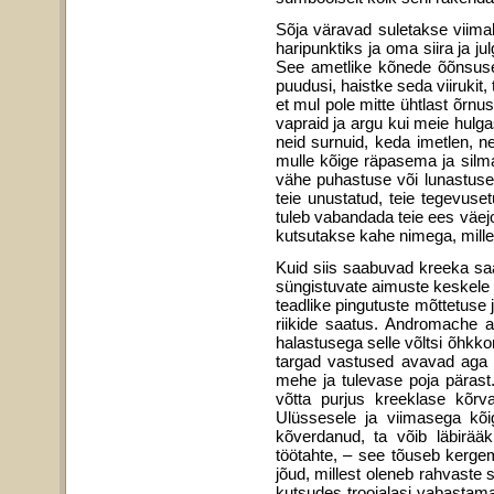
Sõja väravad suletakse viima
haripunktiks ja oma siira ja 
See ametlike kõnede õõnsuse 
puudusi, haistke seda viirukit,
et mul pole mitte ühtlast õrnus
vapraid ja argu kui meie hulg
neid surnuid, keda imetlen, 
mulle kõige räpasema ja silm
vähe puhastuse või lunastusena
teie unustatud, teie tegevus
tuleb vabandada teie ees väejo
kutsutakse kahe nimega, mille 
Kuid siis saabuvad kreeka sa
süngistuvate aimuste keskele 
teadlike pingutuste mõttetuse j
riikide saatus. Andromache 
halastusega selle võltsi õhkk
targad vastused avavad aga a
mehe ja tulevase poja pärast.
võtta purjus kreeklase kõrv
Ulüssesele ja viimasega kõi
kõverdanud, ta võib läbirää
töötahte, – see tõuseb kerg
jõud, millest oleneb rahvaste 
kutsudes troojalasi vabastam