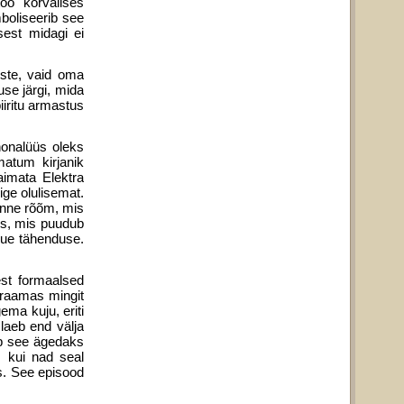
öö kõrvalises
boliseerib see
sest midagi ei
uste, vaid oma
use järgi, mida
iiritu armastus
honalüüs oleks
matum kirjanik
aimata Elektra
ige olulisemat.
anne rõõm, mis
eks, mis puudub
uue tähenduse.
est formaalsed
 draamas mingit
ema kuju, eriti
laeb end välja
ib see ägedaks
, kui nad seal
ks. See episood