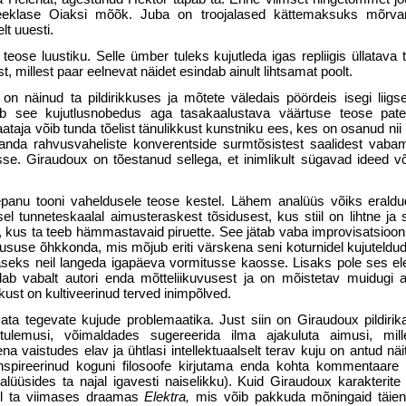
reeklase Oiaksi mõõk. Juba on troojalased kättemaksuks mõrva
t uuesti.
 teose luustiku. Selle ümber tuleks kujutleda igas repliigis üllatav
t, millest paar eelnevat näidet esindab ainult lihtsamat poolt.
n näinud ta pildirikkuses ja mõtete väledais pöördeis isegi liigs
see kujutlusnobedus aga tasakaalustava väärtuse teose pateeti
aataja võib tunda tõelist tänulikkust kunstniku ees, kes on osanud nii
 kanda rahvusvaheliste konverentside surmtõsistest saalidest vab
se. Giraudoux on tõestanud sellega, et inimlikult sügavad ideed v
lepanu tooni vaheldusele teose kestel. Lähem analüüs võiks eraldu
el tunneteskaalal aimusteraskest tõsidusest, kus stiil on lihtne ja 
kus ta teeb hämmastavaid piruette. See jätab vaba improvisatsiooni 
suse õhkkonda, mis mõjub eriti värskena seni koturnidel kujuteldud
 laseks neil langeda igapäeva vormitusse kaosse. Lisaks pole ses e
olab vabalt autori enda mõtteliikuvusest ja on mõistetav muidugi 
ust on kultiveerinud terved inimpõlved.
ta tegevate kujude problemaatika. Just siin on Giraudoux pildirika
 tulemusi, võimaldades sugereerida ilma ajakuluta aimusi, mil
na vaistudes elav ja ühtlasi intellektuaalselt terav kuju on antud näit.
nspireerinud koguni filosoofe kirjutama enda kohta kommentaare 
nalüüsides ta najal igavesti naiselikku). Kuid Giraudoux karakterit
ul ta viimases draamas
Elektra,
mis võib pakkuda mõningaid täien