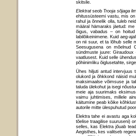
skitsile.
Elektrat
seob
Trooja sõjaga
il
ehitussüsteemi vastu, mis on 
rahul ja õnnelik olla, tuleb n
määral hämaraks jäetud: me te
õigus, vabadus – on hoitud 
labilõikeinimene. Kuid aeg-aj
on nii suur, et ta lõhub sel
Seesugusena on mõelnud Gir
sündmuste juure: Giraudoux o
vaatlusest. Kuid selle ühendus
põhiinimliku õiglusetahte, sir
Ühes hiljuti antud intervjuus
olukord ja õhkkond näisid mul
maksimaalse võimsuse ja tah
taluda ülekohut ja isegi nõust
meie aja suurimaks eksimusek
vaimu juhtimises, millele a
käitumine peab kõike kõhklus
autorile mitte ülespuhutud poosi
Elektra tahe ei avastu aga ko
tõelise traagilise suuruseni
selles, kas Elektra jõuab te
Aegisthes, kes valitseb regen