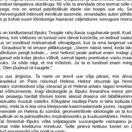
ühendust tänapäeva olustikuga. Nii võis ta arendada oma teemat selle 
idusega, mis on annud patsifistlikule ideele siin hoopis uue elu. 
leheveergudelt intiimselt inimlikule tasemele, omandades autori põhili
s ja kohati suure tõsidusega haaravas väljenduses isesuguse nooru
s on kindlustanud lõpuks Troojale rahu Aasia suguharude poolt. Kuid
a, kes võitluses on tunnud seni ülevat kooskõla, on leidnud saatusl
tus on sündinud märkamatult silmapilgust, kus ta oma langenud v
da Giraudoux’le nii omase piltlikkusega: „Varem näisid need, keda lä
õlvitusin peegli kohale… sest hetkest peale polnud enam midagi jär
ganud oda kolas järsku võltsilt, samuti tapetu prantsatus vastu maa
usuks. Ja sõda nägi, et ma mõistsin. Ja ta ei tundnud enam mingi
t… Olen jõudnud nii kaugele.”
tu uus ängistus. Ta naine on ärevil uue sõja pärast, mis ähv
äraolekul on Paris röövinud Helena. Hektor otsustab iga hinna
etaks sümboolsed sõja väravad ja et Helena antaks tagasi kreeklast
nud võimumeeste, koigi ideoloogide ja lõpuks linnarahva enese pi
as peaaegu hardalt tõsises toonis alanud draama siin läbilõikeinim
laskudes muutub satiiriks. Kõlupäine nautleja Paris ei taha loobuda 
antsi, mida ta ei leia oma kleepuvate kaasmaalannade juures, raugale
eestele on Helena ilu sümbol, geomeetrilisele ideoloogile on ta ko
likule on ta patriootiliseks inspiratsiooniks ja kuulsusetäheks. Hektor
Tal õnnestub lõpuks võita seljataguste suusangarite vastupanu j
lenat mitte keelduma minekust. Selle pineva heitluse kestel on 
tud argumendid sõja poolt ja vastu.