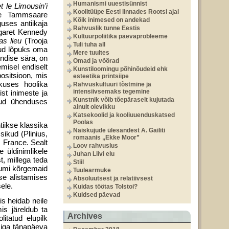
Humanismi uuestisünnist
et le Limousin’i
Koolitüüpe Eesti linnades Rootsi ajal
kte Tammsaare
Kõik inimesed on andekad
uses antiikaja
Rahvuslik tunne Eestis
argaret Kennedy
Kultuurpoliitika päevaprobleeme
as lieu
(Trooja
Tuli tuha all
nud lõpuks oma
Mere tuultes
endise sära, on
Omad ja võõrad
misel endiselt
Kunstiloomingu põhinõudeid ehk
ositsioon, mis
esteetika printsiipe
kkuses hoolika
Rahvuskultuuri tõstmine ja
intensiivsemaks tegemine
st inimeste ja
Kunstnik võib tõepäraselt kujutada
atud ühenduses
ainult olevikku
Katsekoolid ja kooliuuenduskatsed
Poolas
tiikse klassika
Naiskujude ülesandest A. Gailiti
sikud (Plinius,
romaanis „Ekke Moor”
. France. Sealt
Loov rahvuslus
 üldinimlikele
Juhan Liivi elu
t, millega teda
Stiil
iumi kõrgemaid
Tuulearmuke
se alistamises
Absoluutsest ja relatiivsest
sele.
Kuidas töötas Tolstoi?
Kuldsed päevad
is heidab neile
is järeldub ta
Archives
itatud elupilk
miga tänapäeva