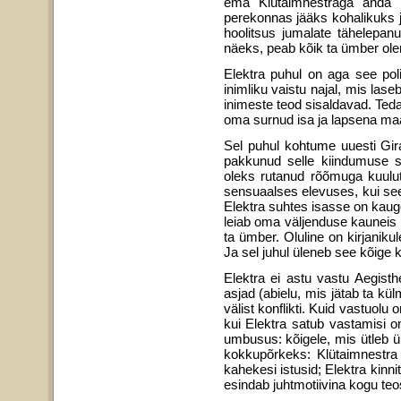
ema Klütaimnestraga anda El
perekonnas jääks kohalikuks j
hoolitsus jumalate tähelepan
näeks, peab kõik ta ümber olem
Elektra puhul on aga see poli
inimliku vaistu najal, mis las
inimeste teod sisaldavad. Teda
oma surnud isa ja lapsena m
Sel puhul kohtume uuesti Gira
pakkunud selle kiindumuse se
oleks rutanud rõõmuga kuulut
sensuaalses elevuses, kui see 
Elektra suhtes isasse on kaug
leiab oma väljenduse kauneis p
ta ümber. Oluline on kirjanik
Ja sel juhul üleneb see kõige 
Elektra ei astu vastu Aegist
asjad (abielu, mis jätab ta kül
välist konflikti. Kuid vastuolu
kui Elektra satub vastamisi 
umbusus: kõigele, mis ütleb ü
kokkupõrkeks: Klütaimnestra 
kahekesi istusid; Elektra kinn
esindab juhtmotiivina kogu te