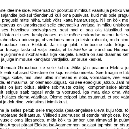
mne ideeline side. Mõlemad
on
pööratud inimlikult vääritu ja petliku vas
sajandite jooksul tõendanud küll oma püsivust, kuid mis pole pragud
eid pragusid mitte näha, tuleb võlts katta hämarusega. Nii on kõik m
advus on ümbritsetud selle ettevaatliku varjuga; inimliku ühiskonna
ses hüvelises poolvalguses, sest nad ei saa olla täiuslikud n
alt tõstab elu sest keskpärasest esile mõne erakordse vaimu, kelle v
le mahendava uduvorgu, ohverdades oma ja teiste rahulolu, mida ni
audoux oma Elektrat. Ja siingi juhib sümboolne side kõige 
n kusagil lasknud välja paista, et ta
Elektra
on sündinud Hispaa
e jälgimine siinkohal viiks liiga kaugele. Elektra on ses draamas ke
ge ja julge inimsuse kandjaks värdjaliku ümbruse keskel.
 tähendab Giraudoux ise selle kohta: .Miks jäin peatuma Elektra ju
k eriti kohased Orestese õe kuju esiletoomiseks. See traagiline tüt
tega kõike, mis ühes üllas inimeses ei sobi, võimatuse, veel en
uda, et maailmal on olemasoluõigust, kui see ebaõiglus jätkub. Jah! m
s on just loidus, alaline sobimuste otsing, kompromisside akrob
inult selgus saab tagasi anda ta voorused. Iga maa elab oma vää
t hüljates olema väärikas. Oleme eelpool juba osutanud, et see vää
 ja doktriine, vaid siirast inimlikkust.
he ja selles peitub selle tragöödia (peakangelase üleva kuju tõttu t
) omapärane delikaatsus. Välised sündmused ei etenda mingit osa, k
advusele oma ülesandes, mida kõik ta ümber juba aimavad ja püüa
dina Argost pärast Elektra isa Agamemnoni salajast tapmist, on otsu