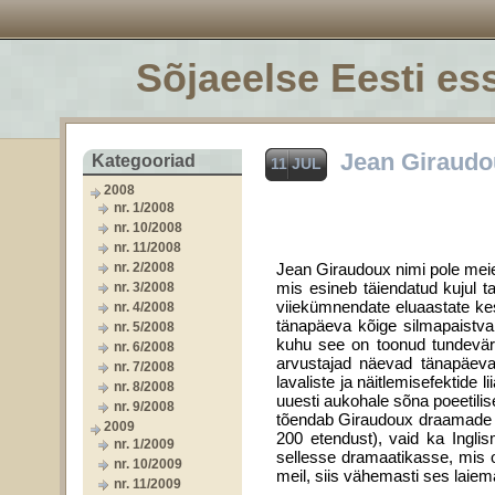
Sõjaeelse Eesti ess
Jean Giraudo
Kategooriad
11 JUL
2008
nr. 1/2008
nr. 10/2008
nr. 11/2008
nr. 2/2008
Jean Giraudoux nimi pole mei
mis esineb täiendatud kujul
nr. 3/2008
viiekümnendate eluaastate kes
nr. 4/2008
tänapäeva kõige silmapaistvam
nr. 5/2008
kuhu see on toonud tundevärsku
nr. 6/2008
arvustajad näevad tänapäeva
nr. 7/2008
lavaliste ja näitlemisefektide
nr. 8/2008
uuesti aukohale sõna poeetili
nr. 9/2008
tõendab Giraudoux draamade me
2009
200 etendust), vaid ka Ingli
nr. 1/2009
sellesse dramaatikasse, mis o
nr. 10/2009
meil, siis vähemasti ses laiema
nr. 11/2009