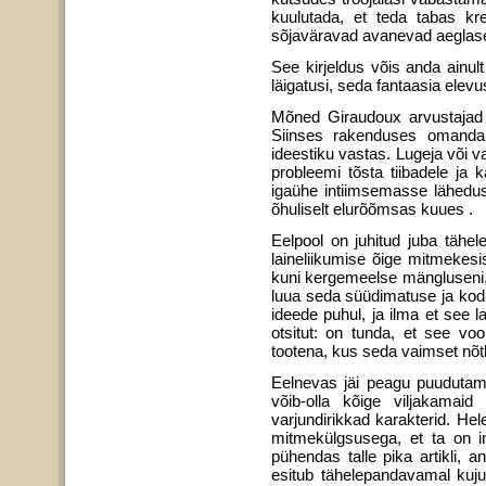
kuulutada, et teda tabas k
sõjaväravad avanevad aeglasel
See kirjeldus võis anda ainult
läigatusi, seda fantaasia elevus
Mõned Giraudoux arvustajad o
Siinses rakenduses omandab 
ideestiku vastas. Lugeja või v
probleemi tõsta tiibadele ja
igaühe intiimsemasse lähedus
õhuliselt elurõõmsas kuues .
Eelpool on juhitud juba tähe
laineliikumise õige mitmekesis
kuni kergemeelse mängluseni, 
luua seda süüdimatuse ja kodu
ideede puhul, ja ilma et see
otsitut: on tunda, et see vo
tootena, kus seda vaimset nõtk
Eelnevas jäi peagu puudutama
võib-olla kõige viljakamaid
varjundirikkad karakterid. Hele
mitmekülgsusega, et ta on i
pühendas talle pika artikli, a
esitub tähelepandavamal kuj