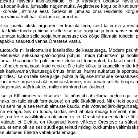
ektra naiseks lossiaednikule, et ta karakteri oodatav hävitust
a kodanlikuks, jumalaile nägematuks. Aegisthese kogu poliitikat süm
u kõrvale juhtimise eest. Selleks et jumalad oma residentsi kõrgu
a võimalikult hall, ühetaoline, amorfne.
itika jõuetu: ükski argument ei kooluta teda, sest ta ei ela arvest
eb tal kõike tunda ja hinnata selle sisemise soojuse ja humaanse puht
 ennast täidab selle sooja humaansuse üks kõige üllamaid tundeid: p
aapakku saadetud venna Orestese vastu.
udoux’le nii iseloomulise idealistliku delikaatsusega. Modern psüh
letuseks seksuaal-patoloogilisi põhjusi, mida robustsem ja hooli
ama. Giraudoux’le pole need seletused tundmatud, ta laseb neid 
kõneleb oma isast, kuid need ei ütle talle kõike ja kaugeltki mitte kõ
elt kaaluvama väärtusega õrnus, imetlus, harras aukartus ja sponta
iltides. Isa on talle selle julge, puhta ja õiglase inimsuse kehastus
ule inimese ürgse instinkti vaimsustamine, mis annab sellele hoopis 
kõrgemaiks väärtusteks, milleni inimkond on jõudnud.
hese ja Klütaimnestra otsusele. Ta nõustub abielluma aednikuga, s
maks, on talle ainult formaalsus) on talle ükskõiksed. Nii ei teki ses
 on sisemine ja see teritub aimuste kaudu, mis võtavad järk-järgult selg
oma emaga. Siis on tunda, kuidas neid lahutab midagi tumedat, mis 
ks, on teise vaistlikuks reaktsiooniks: ei. Orestest meenutades sütt
väidab, et Elektra on tõuganud korra väikese Orestese ta sülest
itab, et ema oli ise ses süüdi ega teinud midagi kukkumise vältimise
ose ulatuses Elektra vahekorda emaga.