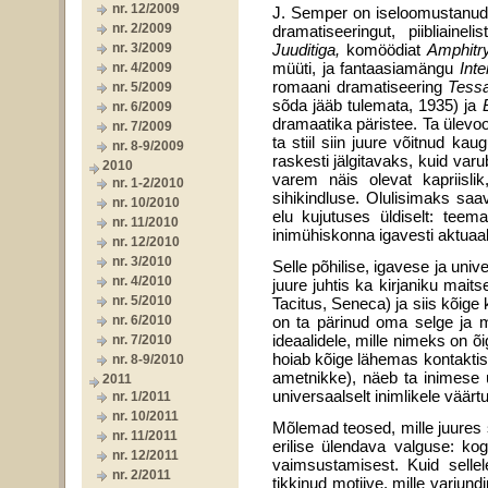
nr. 12/2009
J. Semper on iseloomustanud
nr. 2/2009
dramatiseeringut, piibliaineli
nr. 3/2009
Juuditiga,
komöödiat
Amphitr
müüti, ja fantaasiamängu
Int
nr. 4/2009
romaani dramatiseering
Tess
nr. 5/2009
sõda jääb tulemata, 1935) ja
nr. 6/2009
dramaatika päristee. Ta ülevoo
nr. 7/2009
ta stiil siin juure võitnud k
nr. 8-9/2009
raskesti jälgitavaks, kuid va
2010
varem näis olevat kapriisli
nr. 1-2/2010
sihikindluse. Olulisimaks sa
nr. 10/2010
elu kujutuses üldiselt: teem
nr. 11/2010
inimühiskonna igavesti aktuaa
nr. 12/2010
nr. 3/2010
Selle põhilise, igavese ja univ
nr. 4/2010
juure juhtis ka kirjaniku maits
nr. 5/2010
Tacitus, Seneca) ja siis kõige
nr. 6/2010
on ta pärinud oma selge ja mi
ideaalidele, mille nimeks on õi
nr. 7/2010
hoiab kõige lähemas kontaktis
nr. 8-9/2010
ametnikke), näeb ta inimese ü
2011
universaalselt inimlikele väärtu
nr. 1/2011
nr. 10/2011
Mõlemad teosed, mille juures s
nr. 11/2011
erilise ülendava valguse: ko
nr. 12/2011
vaimsustamisest. Kuid sellele
nr. 2/2011
tikkinud motiive, mille varj