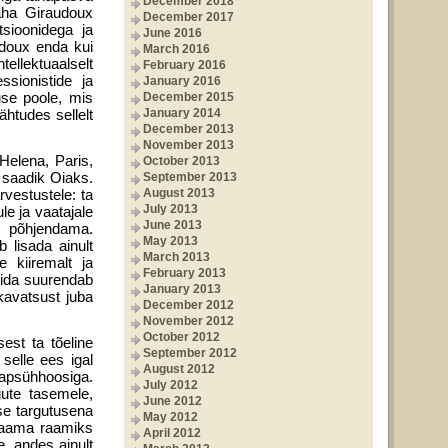
December 2018
näha Giraudoux
December 2017
sioonidega ja
June 2016
udoux enda kui
March 2016
llektuaalselt
February 2016
ssionistide ja
January 2016
use poole, mis
December 2015
ähtudes sellelt
January 2014
December 2013
November 2013
Helena, Paris,
October 2013
 saadik Oiaks.
September 2013
rvestustele: ta
August 2013
July 2013
le ja vaatajale
June 2013
i põhjendama.
May 2013
b lisada ainult
March 2013
e kiiremalt ja
February 2013
mida suurendab
January 2013
kavatsust juba
December 2012
November 2012
October 2012
est ta tõeline
September 2012
 selle ees igal
August 2012
japsühhoosiga.
July 2012
gute tasemele,
June 2012
se targutusena
May 2012
raama raamiks
April 2012
e, andes ainult