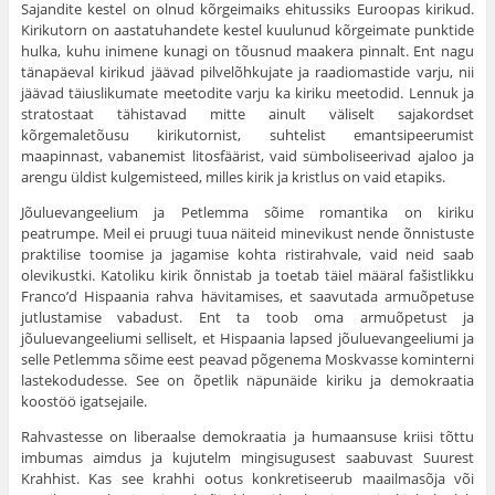
Sajandite kestel on olnud kõrgeimaiks ehitussiks Euroopas kirikud.
Kirikutorn on aastatuhandete kestel kuulunud kõrgeimate punktide
hulka, kuhu inimene kunagi on tõusnud maakera pinnalt. Ent nagu
tänapäeval kirikud jäävad pilvelõhkujate ja raadiomastide varju, nii
jäävad täiuslikumate meetodite varju ka kiriku meetodid. Lennuk ja
stratostaat tähistavad mitte ainult väliselt sajakordset
kõrgemaletõusu kirikutornist, suhtelist emantsipeerumist
maapinnast, vabanemist litosfäärist, vaid sümboliseerivad ajaloo ja
arengu üldist kulgemisteed, milles kirik ja kristlus on vaid etapiks.
Jõuluevangeelium ja Petlemma sõime romantika on kiriku
peatrumpe. Meil ei pruugi tuua näiteid minevikust nende õnnistuste
praktilise toomise ja jagamise kohta ristirahvale, vaid neid saab
olevikustki. Katoliku kirik õnnistab ja toetab täiel määral fašistlikku
Franco’d Hispaania rahva hävitamises, et saavutada armuõpetuse
jutlustamise vabadust. Ent ta toob oma armuõpetust ja
jõuluevangeeliumi selliselt, et Hispaania lapsed jõuluevangeeliumi ja
selle Petlemma sõime eest peavad põgenema Moskvasse kominterni
lastekodudesse. See on õpetlik näpunäide kiriku ja demokraatia
koostöö igatsejaile.
Rahvastesse on liberaalse demokraatia ja humaansuse kriisi tõttu
imbumas aimdus ja kujutelm mingisugusest saabuvast Suurest
Krahhist. Kas see krahhi ootus konkretiseerub maailmasõja või