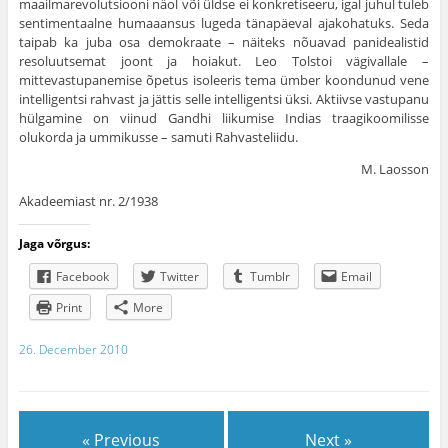
maailmarevolutsiooni näol või üldse ei konkretiseeru, igal juhul tuleb
sentimentaalne humaaansus lugeda tänapäeval ajakohatuks. Seda
taipab ka juba osa demokraate – näiteks nõuavad panidealistid
resoluutsemat joont ja hoiakut. Leo Tolstoi vägivallale –
mittevastupanemise õpetus isoleeris tema ümber koondunud vene
intelligentsi rahvast ja jättis selle intelligentsi üksi. Aktiivse vastupanu
hülgamine on viinud Gandhi liikumise Indias traagikoomilisse
olukorda ja ummikusse – samuti Rahvasteliidu.
M. Laosson
Akadeemiast nr. 2/1938
Jaga võrgus:
Facebook
Twitter
Tumblr
Email
Print
More
26. December 2010
« Previous
Next »