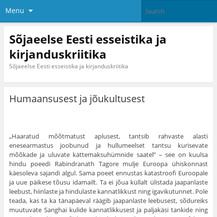
Menu
Sõjaeelse Eesti esseistika ja
kirjanduskriitika
Sõjaeelse Eesti esseistika ja kirjanduskriitika
Humaansusest ja jõukultusest
„Haaratud mõõtmatust aplusest, tantsib rahvaste alasti
enesearmastus joobunud ja hullumeelset tantsu kurisevate
mõõkade ja uluvate kättemaksuhümnide saatel” – see on kuulsa
hindu poeedi Rabindranath Tagore mulje Euroopa ühiskonnast
käesoleva sajandi algul. Sama poeet ennustas katastroofi Euroopale
ja uue päikese tõusu idamailt. Ta ei jõua küllalt ülistada jaapanlaste
leebust, hiinlaste ja hindulaste kannatlikkust ning igavikutunnet. Pole
teada, kas ta ka tänapäeval räägib jaapanlaste leebusest, sõdureiks
muutuvate Sanghai kulide kannatlikkusest ja paljakäsi tankide ning