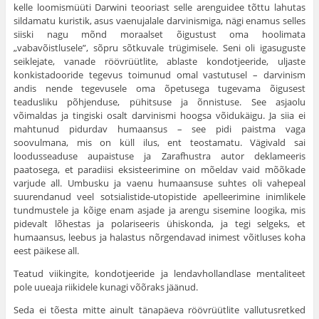
kelle loomismüüti Darwini teooriast selle arenguidee tõttu lahutas
sildamatu kuristik, asus vaenujalale darvinismiga, nägi enamus selles
siiski nagu mõnd moraalset õigustust oma hoolimata
„vabavõistlusele”, sõpru sõtkuvale trügimisele. Seni oli igasuguste
seiklejate, vanade röövrüütlite, ablaste kondotjeeride, uljaste
konkistadooride tegevus toimunud omal vastutusel – darvinism
andis nende tegevusele oma õpetusega tugevama õigusest
teadusliku põhjenduse, pühitsuse ja õnnistuse. See asjaolu
võimaldas ja tingiski osalt darvinismi hoogsa võidukäigu. Ja siia ei
mahtunud pidurdav humaansus – see pidi paistma vaga
soovulmana, mis on küll ilus, ent teostamatu. Vägivald sai
loodusseaduse aupaistuse ja Zarafhustra autor deklameeris
paatosega, et paradiisi eksisteerimine on mõeldav vaid mõõkade
varjude all. Umbusku ja vaenu humaansuse suhtes oli vahepeal
suurendanud veel sotsialistide-utopistide apelleerimine inimlikele
tundmustele ja kõige enam asjade ja arengu sisemine loogika, mis
pidevalt lõhestas ja polariseeris ühiskonda, ja tegi selgeks, et
humaansus, leebus ja halastus nõrgendavad inimest võitluses koha
eest päikese all.
Teatud viikingite, kondotjeeride ja lendavhollandlase mentaliteet
pole uueaja riikidele kunagi võõraks jäänud.
Seda ei tõesta mitte ainult tänapäeva röövrüütlite vallutusretked