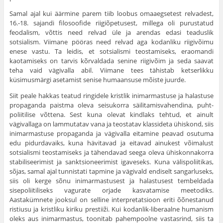
Samal ajal kui äärmine parem tiib loobus omaaegsetest relvadest,
16.-18. sajandi filosoofide riigiõpetusest, millega oli purustatud
feodalism, võttis need relvad üle ja arendas edasi teaduslik
sotsialism. Viimane pööras need relvad aga kodanliku riigivõimu
enese vastu. Ta leidis, et sotsialismi teostamiseks, eraomandi
kaotamiseks on tarvis kõrvaldada senine riigivõim ja seda saavat
teha vaid vägivalla abil. Viimane tees tähistab ketserlikku
küsimusmärgi asetamist senise humaansuse mõiste juurde.
Siit peale hakkas teatud ringidele kristlik inimarmastuse ja halastuse
propaganda paistma oleva seisukorra säilitamisvahendina, puht-
poliitilise võttena. Sest kuna olevat kindlaks tehtud, et ainult
vägivallaga on lammutatav vana ja teostatav klassideta ühiskond, siis
inimarmastuse propaganda ja vägivalla eitamine peavad osutuma
edu pidurdavaiks, kuna hävitavad ja eitavad ainukest võimalust
sotsialismi teostamiseks ja tähendavad seega oleva ühiskonnakorra
stabiliseerimist ja sanktsioneerimist igaveseks. Kuna välispoliitikas,
sõjas, samal ajal tunnistati tapmine ja vägivald endiselt sangarluseks,
siis oli kerge sõnu inimarmastusest ja halastusest tembeldada
sisepoliitiliseks vagurate orjade kasvatamise meetodiks.
Aastakümnete jooksul on selline interpretatsioon eriti õõnestanud
ristiusu ja kristliku kiriku prestiiži. Kui kodanlik-liberaalne humanism
oleks aus inimarmastus, toonitab pahempoolne vastasrind, siis ta