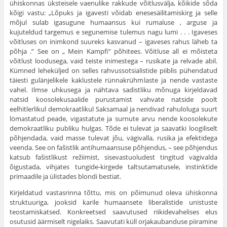
ühiskonnas üksteisele vaenulike rakkude võitlusvälja, kõikide sõda
kõigi vastu: „Lõpuks ja igavesti võidab enesesäilitamiskirg ja selle
mõjul sulab igasugune humaansus kui rumaluse , arguse ja
kujuteldud targemus e segunemise tulemus nagu lumi . . . Igaveses
võitluses on inimkond suureks kasvanud – igaveses rahus läheb ta
põhja .” See on „ Mein Kampfi” põhitees. Võitluse all ei mõisteta
võitlust loodusega, vaid teiste inimestega – rusikate ja relvade abil.
Kümned leheküljed on selles rahvussotsialistide piiblis pühendatud
täiesti gulänjelikele kaklustele rünnakrühmlaste ja nende vastaste
vahel. Ilmse uhkusega ja nähtava sadistliku mõnuga kirjeldavad
natsid koosolekusaalide purustamist vahvate natside poolt
eelhitlerlikul demokraatlikul Saksamaal ja nendivad rahuloluga suurt
lömastatud peade, vigastatute ja surnute arvu nende koosolekute
demokraatliku publiku hulgas. Tõde ei tulevat ja saavatki loogiliselt
põhjendada, vaid masse tulevat jõu, vägivalla, rusika ja efektidega
veenda. See on fašistlik antihumaansuse põhjendus, – see põhjendus
katsub fašistlikust režiimist, sisevastuoludest tingitud vägivalda
õigustada, vihjates tungide-kirgede taltsutamatusele, instinktide
primaadile ja ülistades blondi bestiat.
Kirjeldatud vastasrinna tõttu, mis on põimunud oleva ühiskonna
struktuuriga, jooksid karile humaansete liberalistide unistuste
teostamiskatsed. Konkreetsed saavutused riikidevahelises elus
osutusid äärmiselt nigelaiks. Saavutati küll orjakaubanduse piiramine