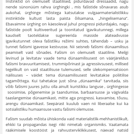
Instinktid on olemuselt staatilised
,
pidurdavad dressaadid, nagu
nende sünonüüm rahva ürghingki , mis fašistide sõnavaras asub
aukohal, ürghinge mõistega katsutakse vulgaarmaterialistlikku
instinktide kultust lasta paista õilsamana, „hingelisemana”.
Ebavaimne ürghing on käesoleval juhul progressi pidurdajaks, nagu
fašistide poolt kultiveeritud ja toonitatud igavikutunnegi, millega
kaudselt taoteldakse sugereerida masside alateadvusse
igavikutunnet oleva fašistliku režiimi suhtes, tähendab – usku ja
tunnet fašismi igavesse kestvusse. Nii seisneb fašismi dünaamilisus
peamiselt vaid sõnades. Fašism on olemuselt staatiline. Meilgi
levinud ja levitatav vaade tema dünaamilisusest on väärjäreldus
fašismi bravuuritamisest, trummipõrinast ja agressiivsusest, millised
tegelikult on vaid staatilisuse tulemused, selle ülekompensatsioon
näilisuses – väidet tema dünaamilisusest levitatakse poliitilise
tagamõttega. Kui tahetakse just sõna „dünaamika” tarvitada, siis
võib fašismi juures juttu olla ainult kuristikku languse , ürghingesse
soosimise, põgenemise ja taandumise, barbaarsusse ja vägivalda
taaslangemise dünaamikast, mitte aga progressi, kasvamise, tõusu,
arengu dünaamikast. Seepärast kuulub vaen nii liberaalse kui ka
sotsialistliku humaansuse vastu fašismi olemusse.
Fašism suudab mõista ühiskonda vaid materialistlik-mehhanistlikult,
ehkki ta propagandas isegi riiki nimetab organismiks. Vaatamata
rääkimisele koostööst ja rahvusterviklikkusest, näevad natsid