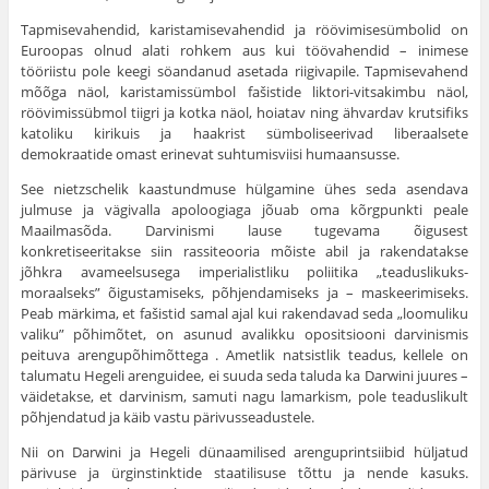
Tapmisevahendid, karistamisevahendid ja röövimisesümbolid on
Euroopas olnud alati rohkem aus kui töövahendid – inimese
tööriistu pole keegi söandanud asetada riigivapile. Tapmisevahend
mõõga näol, karistamissümbol fašistide liktori-vitsakimbu näol,
röövimissübmol tiigri ja kotka näol, hoiatav ning ähvardav krutsifiks
katoliku kirikuis ja haakrist sümboliseerivad liberaalsete
demokraatide omast erinevat suhtumisviisi humaansusse.
See nietzschelik kaastundmuse hülgamine ühes seda asendava
julmuse ja vägivalla apoloogiaga jõuab oma kõrgpunkti peale
Maailmasõda. Darvinismi lause tugevama õigusest
konkretiseeritakse siin rassiteooria mõiste abil ja rakendatakse
jõhkra avameelsusega imperialistliku poliitika „teaduslikuks-
moraalseks” õigustamiseks, põhjendamiseks ja – maskeerimiseks.
Peab märkima, et fašistid samal ajal kui rakendavad seda „loomuliku
valiku” põhimõtet, on asunud avalikku opositsiooni darvinismis
peituva аrengupõhimõttega . Ametlik natsistlik teadus, kellele on
talumatu Hegeli arenguidee, ei suuda seda taluda ka Darwini juures –
väidetakse, et darvinism, samuti nagu lamarkism, pole teaduslikult
põhjendatud ja käib vastu pärivusseadustele.
Nii on Darwini ja Hegeli dünaamilised arenguprintsiibid hüljatud
pärivuse ja ürginstinktide staatilisuse tõttu ja nende kasuks.