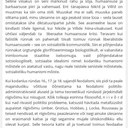
Selline viisakus on seni märkinud rahu ja sõja, humaansuse ja
barbaarsuse piiri ja vahemaad. Ent tänapäeva Niki’d ja Villi’d on
muutmas ka siin oma stiili. Muusikat ma ei salli, muusika paneb
silitama päid, minu ülesanne on aga pealuid sisse lüüa – seda lauset
omistatakse ühe diktatuuripartei juhile. See avameelne lause on
kindlasti tõele ligemal, kui Nikide ja Villide hiina-viisakused. Kuid
ühtlasi väljendab ta liberaalse humaansuse kriisi. Teravam kui
fašistlik rünnak on pahemalt tiivalt toimuv rünnak liberalistide
humaansusele – see on sotsialistlik-kommunistlik. Siin ei põhjendata
rünnakut ürgtungide glorifitseerimisega biologistlikult, ei vabandata
inimloomuse staatilise iseloomuga, vaid põhjendatakse
sotsioloogiliselt, sotsiaalse idealismi nimel: kodanliku humanismi
mõistele on asetatud vastu, nagu reale teistele senistele mõistetele,
sotsialistliku humanismi mõiste.
Kui kodanlus ründas 16., 17. ja 18. sajandil feodalismi, siis pidi ta peale
majandusliku võitluse õõnestama ka feodalismi poliitilis-
administratiivseid aluseid ja tema teoreetikud ründasid järjekindlalt
riigivõimu kui niisugust. Kõik tolleaja esirinna filosoofid, n i i v õ r d
kui nad riivasid poliitilisi probleeme, katsusid hävitada metafüüsilist
aupaistet riigivõimu ümber. Grotius, Hobbes, J. Locke, Rousseau ja
teised nendivad, et riigivõimu peaülesanne või isegi ainuke ülesanne
on eraomandi kaitse ja riigi segamine mujale ühiskondlikku ellu
olevat kurjast. Selle teooria katte all ja toetusel toimus feodaalse