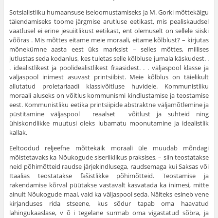
Sotsialistliku humaansuse iseloomustamiseks ja M. Gorki mõttekäigu
täiendamiseks toome järgmise arutluse eetikast, mis pealiskaudsel
vaatlusel ei erine jesuiitlikust eetikast, ent olemuselt on sellele siiski
võõras . Mis mõttes eitame meie moraali, eitame kõlblust? – kirjutas
mõnekümne aasta eest üks marksist – selles mõttes, millises
jutlustas seda kodanlus, kes tuletas selle kõlbluse jumala käskudest. .
. idealistlikest ja poolidealistlikest fraasidest. . . väljaspool klasse ja
väljaspool inimest asuvast printsiibist. Meie kõlblus on täielikult
allutatud proletariaadi klassivõitluse huvidele. Kommunistliku
moraali aluseks on võitlus kommunismi kindlustamise ja teostamise
eest. Kommunistliku eetika printsiipide abstraktne väljamõtlemine ja
püstitamine väljaspool reaalset võitlust ja suhteid ning
ühiskondlikke muutusi oleks lubamatu moonutamine ja idealistlik
kallak.
Eeltoodud reljeefne mõttekäik moraali üle muudab mõndagi
mõistetavaks ka Nõukogude siseriiklikus praksises, – siin teostatakse
neid põhimõtteid raudse järjekindlusega, raudsemaga kui Saksas või
Itaalias teostatakse fašistlikke põhimõtteid. Teostamise ja
rakendamise kõrval püütakse vastavalt kasvatada ka inimesi, mitte
ainult Nõukogude maal, vaid ka väljaspool seda. Näiteks esineb vene
kirjanduses rida stseene, kus sõdur tapab oma haavatud
lahingukaaslase, v õ i tegelane surmab oma vigastatud sõbra, ja