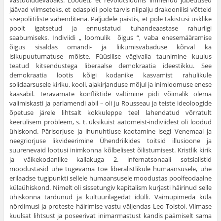
vastuoludevabaks. Loodeti, et revolutsioonis ilmnenud jubedused
jäävad viimseteks, et edaspidi pole tarvis niipalju drakoonilisi võtteid
sisepoliitiliste vahenditena. Paljudele paistis, et pole takistusi usklike
poolt igatsetud ja ennustatud tuhandeaastase rahuriigi
saabumiseks. Indiviidi „ loomulik õigus “, vaba enesemääramise
õigus sisaldas omandi- ja liikumisvabaduse kõrval ka
isikupuutumatuse mõiste. Füüsilise vägivalla taunimine kuulus
teatud kitsendustega liberaalse demokraatia ideestikku. See
demokraatia lootis kõigi kodanike kasvamist rahulikule
solidaarsusele kiriku, kooli, ajakirjanduse mõjul ja inimloomuse enese
kaasabil. Teravamate konfliktide vältimine pidi võimalik olema
valimiskasti ja parlamendi abil – oli ju Rousseau ja teiste ideoloogide
õpetuse järele lihtsalt kokkuleppe teel lahendatud võrratult
keerulisem probleem, s. t. üksikuist aatomeist-indiviidest oli loodud
ühiskond. Pärisorjuse ja ihunuhtluse kaotamine isegi Venemaal ja
neegriorjuse likvideerimine Ühendriikides toitsid illusioone ja
suurenevaid lootusi inimkonna kõlbelisest õilistumisest. Kristlik kirik
ja väikekodanlike kallakuga 2. infernatsonaali sotsialistid
moodustasid ühe tugevama toe liberalistlikule humaansusele, ühe
erilaadse tugipunkti sellele humaansusele moodustas poolfeodaalne
külaühiskond. Nimelt oli sissetungiv kapitalism kurjasti häirinud selle
ühiskonna tardunud ja kultuurilagedat idülli. Vaimupimeda küla
nördimusi ja proteste häirimise vastu väljendas Leo Tolstoi. Viimase
kuulsat lihtsust ja poseerivat inimarmastust kandis päämiselt sama