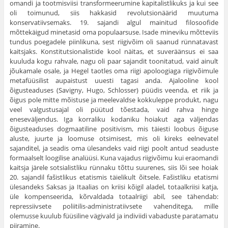
omandi ja tootmisviisi transformeerumine kapitalistlikuks ja kui see
oli toimunud, siis hakkasid revolutsionäärid muutuma
konservatiivsemaks. 19. sajandi algul mainitud filosoofide
mõttekäigud minetasid oma populaarsuse. Isade mineviku mõtteviis
tundus poegadele piinlikuna, sest riigivõim oli saanud rünnatavast
kaitsjaks. Konstitutsionalistide kool näitas, et suveräänsus ei saa
kuuluda kogu rahvale, nagu oli paar sajandit toonitatud, vaid ainult
jõukamale osale, ja Hegel taotles oma riigi apoloogiaga riigivõimule
metafüüsilist aupaistust uuesti tagasi anda. Ajalooline kool
õigusteaduses (Savigny, Hugo, Schlosser) püüdis veenda, et riik ja
õigus pole mitte mõistuse ja meelevaldse kokkuleppe produkt, nagu
veel valgustusajal oli püütud tõestada, vaid rahva hinge
eneseväljendus. Iga korraliku kodaniku hoiakut aga väljendas
õigusteaduses dogmaatiline positivism, mis täiesti loobus õiguse
aluste, juurte ja loomuse otsimisest, mis oli kireks eelnevatel
sajanditel, ja seadis oma ülesandeks vaid riigi poolt antud seaduste
formaalselt loogilise analüüsi. Kuna vajadus riigivõimu kui eraomandi
kaitsja järele sotsialistliku rünnaku tõttu suurenes, siis lõi see hoiak
20. sajandil fašistlikus etatismis täielikult õitsele. Fašistliku etatismi
ülesandeks Saksas ja Itaalias on kriisi kõigil aladel, totaalkriisi katja,
üle kompenseerida, kõrvaldada totaalriigi abil, see tähendab:
repressiivsete poliitilis-administratiivsete vahenditega, mille
olemusse kuulub füüsiline vägivald ja indiviidi vabaduste paratamatu
piiramine.