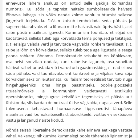
erinevuste lähem analüüs on antud selle ajakirja kolmandas
numbris). Kui sõda ja tapmist näiteks sümboliseerida halvasti
lõhnava laibaga, siis võiks nende kolme voolu suhtumist sellesse
järgmiselt kirjeldada. Fašism katsub tembeldada seda pühaks ja
sugereerida rahvale, et ta lõhnab mitte halvasti, vaid üpris, hästi, ja et
raibe püsib maailmas igavesti. Kommunism toonitab, et sõjad on
kaotatavad, selleks tuleb aga kõrvaldada tema põhjused ja tekitajad,
s. t. esialgu valada verd ja tarvitada vägivalda rohkem tavalisest, s. t.
raibe ja lõhn on kõrvaldatav, selleks tuleb teda aga liigutada ja seega
panna rohkem lõhnama. Demokraatide seisukoht on kõhklevam,
osa neist soovitab oodata, kuni raibe ise laguneb, osa soovitab
häirivat raibet unustada v õ i varustuda gaasimaskidega – nad ei pea
sõda pühaks, vaid taunitavaks, ent konkreetne ja viljakas kava sõja
kõrvaldamiseks on leiutamata. Kui fašism teoreetiliselt tarvitab nuga
hingehügieeniks, oma hinge päästmiseks, poolreligioosseks
rituaalmõrvaks ja kommunism väidetavasti arstlikuks
operatsiooniks, mingisuguse keisrilõike tegemiseks, et päästa uut
ühiskonda, siis kardab demokraat üldse vägivalda, nuga ja verd. Selle
tulemusena kehastavad humaansuse tippsaavutisi tänapäeva
maailmas vaid loomakaitseseltsid, abordikeeld, võitlus vivisektsiooni
vastu ja langenud naiste kodud.
Nõnda seisab liberaalne demokraatia kahe erineva eetikaga vastase
vahel. Väikenegi nihkumine kummalegi poole tähendab liginemist ja