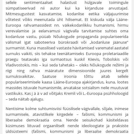
sellele sentimentaalset halastust hülgavale toimingule
sümpatiseerivad nii autor kui ka kirjanduse arvustajad.
Mitmesugustest kasvatamise, kodanlise eetika väljajuurimise
võtetest võiks meenutada üht hilisemat. Et kiskuda välja Lääne-
Euroopa rahvamassidest nn. väikekodanlikku humanismi, hirmu
verevalamise ja eelarvamusi vägivalla tarvitamise suhtes oma
kodanluse vastu, püüab Nõukogude propaganda populariseerida
välismail igat saboteeriva bürokraadi või „kodanluse jäänuse”
surmamist. Kuna massilised vastaste hävitamised varematel aastatel
surnuks vaikiti, siis tehakse teenäitamiseks Euroopa proletariaadile
praegu teatavaks iga surmaotsus kuskil Kiievis
Tobolskis või
r
Vladivostokis, mis – kui seda tahetaks – oleks Nõukogude režiimi ja
riigi ning rahva määratute dimensioonide juures kergelt
surnuksvaikitav. Saatuse iroonia tõttu aitab sellele
populariseerimisele kaasa Lääne-Euroopa ajakirjandus, kuna, lootes
massides istuvale humanismile, arvatakse sotsialism neile muutuvat
vastikuks. Kas j ä ä v ad võitjaks Kremli või L.-Euroopa psühholoogid
– seda näitab ajalugu.
Nentisime kolme suhtumisviisi füüsilisele vägivallale, sõjale, inimese
surmamisele, atavistlikele kirgedele – fašismi, kommunismi ja
liberaalse demokraatia oma. Nende seisukohad käsiteldavas
küsimuses liituvad orgaaniliselt nende ideoloogiate ja praksiste
üldsüsteemi (fašismi, kommunismi ja liberaalse demokraatia