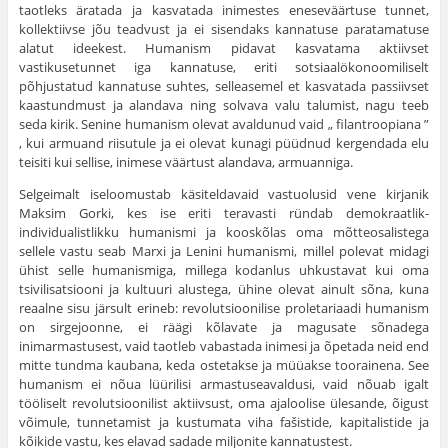
taotleks äratada ja kasvatada inimestes eneseväärtuse tunnet,
kollektiivse jõu teadvust ja ei sisendaks kannatuse paratamatuse
alatut ideekest. Humanism pidavat kasvatama aktiivset
vastikusetunnet iga kannatuse, eriti sotsiaalökonoomiliselt
põhjustatud kannatuse suhtes, selleasemel et kasvatada passiivset
kaastundmust ja alandava ning solvava valu talumist, nagu teeb
seda kirik. Senine humanism olevat avaldunud vaid „ filantroopiana ”
, kui armuand riisutule ja ei olevat kunagi püüdnud kergendada elu
teisiti kui sellise, inimese väärtust alandava, armuanniga.
Selgeimalt iseloomustab käsiteldavaid vastuolusid vene kirjanik
Maksim Gorki, kes ise eriti teravasti ründab demokraatlik-
individualistlikku humanismi ja kooskõlas oma mõtteosalistega
sellele vastu seab Marxi ja Lenini humanismi, millel polevat midagi
ühist selle humanismiga, millega kodanlus uhkustavat kui oma
tsivilisatsiooni ja kultuuri alustega, ühine olevat ainult sõna, kuna
reaalne sisu järsult erineb: revolutsioonilise proletariaadi humanism
on sirgejoonne, ei räägi kõlavate ja magusate sõnadega
inimarmastusest, vaid taotleb vabastada inimesi ja õpetada neid end
mitte tundma kaubana, keda ostetakse ja müüakse toorainena. See
humanism ei nõua lüürilisi armastuseavaldusi, vaid nõuab igalt
tööliselt revolutsioonilist aktiivsust, oma ajaloolise ülesande, õigust
võimule, tunnetamist ja kustumata viha fašistide, kapitalistide ja
kõikide vastu, kes elavad sadade miljonite kannatustest.