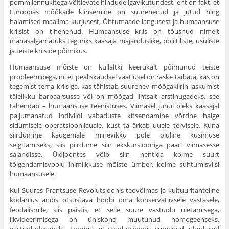
pommilennukitega võitlevate hindude igavikutundest, ent on fakt, et
Euroopas mõõkade klirisemine on suurenenud ja jutud ning
halamised maailma kurjusest, Õhtumaade langusest ja humaansuse
kriisist on tihenenud. Humaansuse kriis on tõusnud nimelt
mahasalgamatuks teguriks kaasaja majanduslike, poliitiliste, usuliste
ja teiste kriiside põimikus.
Humaansuse mõiste on küllaltki keerukalt põimunud teiste
probleemidega, nii et pealiskaudsel vaatlusel on raske taibata, kas on
tegemist tema kriisiga, kas tähistab suurenev mõõgaklirin laskumist
täielikku barbaarsusse või on mõõgad lihtsalt arstinugadeks, see
tähendab – humaansuse teenistuses. Viimasel juhul oleks kaasajal
paljumanatud indiviidi vabaduste kitsendamine võrdne haige
sidumisele operatsioonilauale, kust ta ärkab uuele tervisele. Kuna
siirdumine kaugemale minevikku pole oluline küsimuse
selgitamiseks, siis piirdume siin ekskursiooniga paari viimasesse
sajandisse. Üldjoontes võib siin nentida kolme suurt
tõlgendamisvoolu inimlikkuse mõiste ümber, kolme suhtumisviisi
humaansusele.
Kui Suures Prantsuse Revolutsioonis teovõimas ja kultuuritahteline
kodanlus andis otsustava hoobi oma konservatiivsele vastasele,
feodalismile, siis paistis, et selle suure vastuolu ületamisega,
likvideerimisega on ühiskond muutunud homogeenseks,