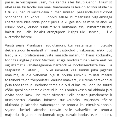
passiivse vastupanu vaim, mis kandis alles hiljuti Gandhi liikumist
ühel aasialiku feodalismi maal. Vaatamata sellele on Tolstoi olude t õ
t tu kujunenud käsiteldava humanismilaadi peaesindajaks filosoof
Schopenhaueri kõrval . Rööbiti sellise humaansuse viljelemisega
liberaalsete idealistide poolt püsis ja kulges läbi eelmise sajandi ka
erinev hoiak, erinev suhtumisviis humaansusse, inimarmastusse,
halastusse. Selle hoiaku arengujoon kulges üle Darwini, ü l e
Nietzsche fašismi.
Varsti peale Prantsuse revolutsiooni, kui vaatamata inimõiguste
deklaratsioonile endiselt ilmnesid vastuolud ühiskonnas, ehkki uut
laadi, ja kui proletariseeruvate masside näljanurin häiris kodurahu,
toonitas inglise pastor Malthus, et iga hoolitsemine vaeste eest on
õigustamatu vahelesegamine härrandlike loodusseaduste käiku ja
seepärast hüljatav: „ ü h el inimesel, kes sünnib juba jagatud
maailma, ei ole vähemat õigust nõuda ükskõik millisel määral
toitaineid, ta on tõepoolest ülearune maakeral, kui tema perekond ei
jõua teda toita ja ühiskond tema t ö ö d ei kasuta. Looduse suurel
võõruspeol pole temale kaetud lauda. Loodus käseb tal lahkuda ja ei
viivita seda käsku ise täide viimast.” Selle pastori jumalamehelik
otsekohesus alandas inimese turukaubaks, väljendas tõelist
olukorda ja laiendas vabamajanduse teooria ka inimühiskonnale.
Sajandi keskel laiendas Darwin selle vabavõistluse teooria
majanduselt ja inimühiskonnalt kogu elavale loodusele. Kuna kirik,