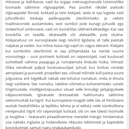
Hiinasse ja Aafrikasse, vaid ka ürgaja metssuguharude totemistlike
loomade säilimine riigivappidel. Pea pooltel riikidel asetseb
riigivappidel lõvisid, kotkaid ja teisi kiskjaid, seda ei saa lugeda vaid
juhuslikuks keskaja aadlivappide ülevõtmiseks ja väliste
traditsioonide austamiseks, sest sümbol pole kunagi juhuslik ega
isoleeritud ümbrusest, vaid on kooskõlas üldmentaliteediga. Kas see
kooskõla on teadlik, ebateadlik või alateadlik, pole oluline.
Kiskjanatuur on eurooplasele isegi niivõrd ligidane, et talle paistab
naljakas ja veider, kui mõne Aasia riigi vapil on vagus elevant. Kiskjate
kui sümbolite ülevõtmist ei saa põhjendada ka nende suurte
voorustega – suur protsent kotkaid on raipesööjad, nad kuuluvad
suhteliselt vähima peaajuga ja rumalamate lindude hulka. Viimast
tõika nendivad paljud looduseuurijad. Juhud, kus kotkas ründab
aeroplaani ja puruneb propelleri ees, võivad mõnele küll paista suure
julgusena, ent tegelikult näitab see tohutut rumalust, mida ei ilmuta
isegi varblane. See rumalus, täieline võimetus kohanemiseks uutele
tingimustele, intelligentsipuudus viivad selle linnuliigi järkjärgulisele
väljasuremisele. Igivanade dressaatide haihtumatu säilimine
iseloomustab ka tiigrit. Kui eurooplane muigab selle üle, et hindulane
austab heatahtlikku ja leplikku lehma ja ei eelista neile sümbolitena
verejanulist tiigrit või raipesööjat kotkast, siis on see täiesti loomulik
ja loogiline – teatavasti piraaditsemine meredel mängis hindamatut
osa näiteks inglaste ja hollandlaste rikkuste tekkimisel ja kapitalide
koondumisel, samuti nagu orjakaubanduski.