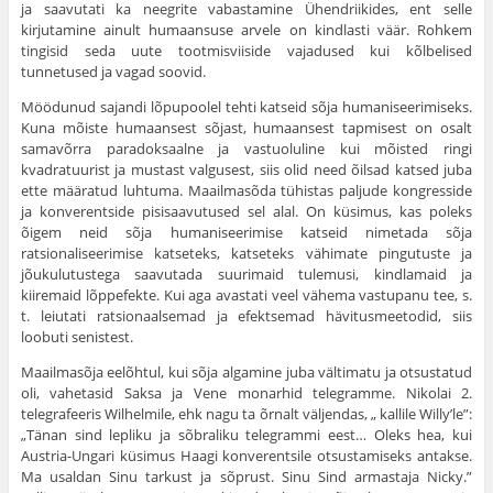
ja saavutati ka neegrite vabastamine Ühendriikides, ent selle
kirjutamine ainult humaansuse arvele on kindlasti väär. Rohkem
tingisid seda uute tootmisviiside vajadused kui kõlbelised
tunnetused ja vagad soovid.
Möödunud sajandi lõpupoolel tehti katseid sõja humaniseerimiseks.
Kuna mõiste humaansest sõjast, humaansest tapmisest on osalt
samavõrra paradoksaalne ja vastuoluline kui mõisted ringi
kvadratuurist ja mustast valgusest, siis olid need õilsad katsed juba
ette määratud luhtuma. Maailmasõda tühistas paljude kongresside
ja konverentside pisisaavutused sel alal. On küsimus, kas poleks
õigem neid sõja humaniseerimise katseid nimetada sõja
ratsionaliseerimise katseteks, katseteks vähimate pingutuste ja
jõukulutustega saavutada suurimaid tulemusi, kindlamaid ja
kiiremaid lõppefekte. Kui aga avastati veel vähema vastupanu tee, s.
t. leiutati ratsionaalsemad ja efektsemad hävitusmeetodid, siis
loobuti senistest.
Maailmasõja eelõhtul, kui sõja algamine juba vältimatu ja otsustatud
oli, vahetasid Saksa ja Vene monarhid telegramme. Nikolai 2.
telegrafeeris Wilhelmile, ehk nagu ta õrnalt väljendas, „ kallile Willy’le”:
„Tänan sind lepliku ja sõbraliku telegrammi eest… Oleks hea, kui
Austria-Ungari küsimus Haagi konverentsile otsustamiseks antakse.
Ma usaldan Sinu tarkust ja sõprust. Sinu Sind armastaja Nicky.”