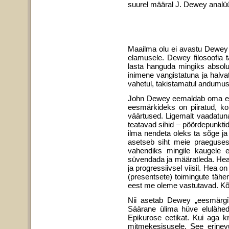
suurel määral J. Dewey analüü
Maailma olu ei avastu Dewey jä
elamusele. Dewey filosoofia tä
lasta hanguda mingiks absoluut
inimene vangistatuna ja halv
vahetul, takistamatul andumuse
John Dewey eemaldab oma eeti
eesmärkideks on piiratud, ko
väärtused. Ligemalt vaadatuna
teatavad sihid – pöörde­punkt
ilma nendeta oleks ta sõge j
asetseb siht meie praeguses
vahendiks mingile kaugele e
süvendada ja määratleda. Hea 
ja progressiivsel viisil. Hea
(presentsete) toimingute täh
eest me oleme vastutavad. Kõ
Nii asetab Dewey „eesmärgi”
Säärane ülima hüve elulähed
Epikurose eetikat. Kui aga k
mitmekesisusele. See erinev