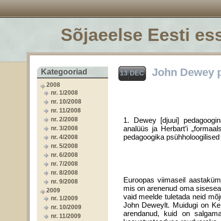
Sõjaeelse Eesti ess
John Dewey p
Kategooriad
13 DEC
2008
nr. 1/2008
nr. 10/2008
nr. 11/2008
nr. 2/2008
1. Dewey [djuui] pedagoogina
analüüs ja Herbart’i „formaa
nr. 3/2008
pedagoogika psühholoogilised 
nr. 4/2008
nr. 5/2008
nr. 6/2008
nr. 7/2008
nr. 8/2008
Euroopas viimaseil aastakümn
nr. 9/2008
mis on arenenud oma siseseadus
2009
vaid meelde tuletada neid mõj
nr. 1/2009
John Deweylt. Muidugi on Kers
nr. 10/2009
arendanud, kuid on salgama
nr. 11/2009