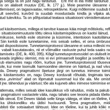
t, ja seega ta on just nagu tardunud. Ent me ei ela mitte tardunud j
 on alaliselt muutuv (DE, lk. 177 jj.). Meie peamine ülesanne o
tlemisest, on tagasivaatav, retrospektiivne. Kuigi mõtlemine suubub
inult seevõrd, kuivõrd ta suudab moodustada kindla ja viljaka al
ud tulevikku. Ta on põhjustatud teatava situatsiooni vii­mistlematuses
d käsitsemises, millega ei tarvitse kaasas käia mingit mõtiskelu, refl
e situatsioonimuutuste tõttu oleva käsitamispidevus on kaotsi läinu
kusse, kerkib esile otsimine ja küsi­mine, intentsioon kaotsiläinud
. Siin kerkib esile tunnetamine, mis seisab selles, et oma ümbru
id dispositsioone. Tunnetamis­protsessi ülesanne ei seisa milleski m
 vabalt kasutatavaks, nii et võimalike raskuste puhul teda saaks r
amiseks (DE, lk. 400, 395). Kõigil tunnetusprotsessidel on oluliselt 
seada ürglikku olemist, mis ei evi primaarselt loogilist ja seetõttu ka 
mub elamustes nagu rõõm, kur­bus jne. Tunnetusprotsessid tõusev
sile, kui meie loomulik harmooniline olemine on häiritud, ja nad vii
rda. Dewey pragmatismi õpetuse järgi on tunnetus inimese toimi
s käsitamiseks on, nagu Dewey korduvalt rõhutab, tingimata tarv
ihtsa „evimise” alad on lõpmatult suuremad kui tõe ala. Me omis
id jne. tähendusi ja väärtusi; tõe ala kujuneb alles inimese toimimise er
tlemata, milles seisab idee kasulikkus või rahuldus, mida ta pakub 
ag­matismi vastastele väita, nagu tahaks see teooria pidada tõelise
äib olevat. Ent Dewev täidab selle lünga väitega, et idee on tõeline, 
kui ka ühiskondliku elu üldisi huvisuundi. Tema pragmatism, mi
blisti tõe sotsiaalset tähtsust. Idee on tõe­line, kui ta juhib kõiki