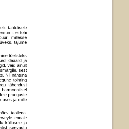
lis-tahtelisele
ersumit ei tohi
puuri, millesse
hüveks, tajume
ine tõelisteks
d ide­aalid ja
d, vaid ainult
smärgile, sest
e. Nii nähtuna
egune toiming
ingu tähendust
 harmoonilisel
Meie praeguste
muses ja mille
äev taotleda.
eweyle endale
u küllusele ja
tist seevastu