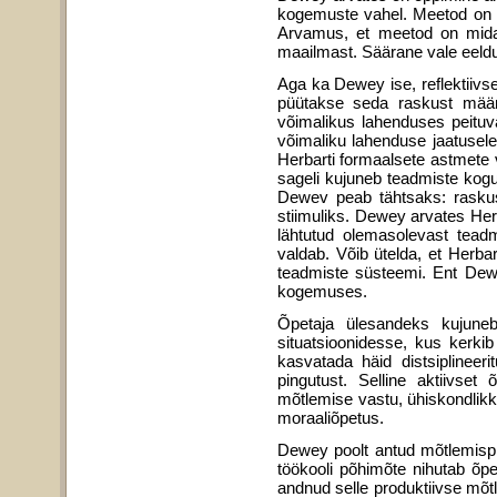
kogemuste vahel. Meetod on lõp
Arvamus, et meetod on midagi
maailmast. Säärane vale eeldu
Aga ka Dewey ise, reflektiivset
püütakse seda raskust määrat
võimalikus lahenduses peituvai
võimaliku lahenduse jaatusele 
Herbarti formaalsete astmete 
sageli kujuneb teadmiste kogu
Dewev peab tähtsaks: raskus
stiimuliks. Dewey arvates Her
lähtutud olemas­olevast tead
valdab. Võib ütelda, et Herbar
teadmiste süsteemi. Ent Dewe
kogemuses.
Õpetaja ülesandeks kujuneb
situatsioonidesse, kus kerkib
kasvatada häid distsiplineer
pingutust. Selline aktiivse
mõtlemise vastu, ühis­kondlikku
moraaliõpetus.
Dewey poolt antud mõtlemispr
töökooli põhimõte nihutab õpe
andnud selle produktiivse mõtl