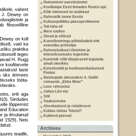
Humanismi uuestisünnist
Koolitüüpe Eesti linnades Rootsi ajal
likele, vahest
Kõik inimesed on andekad
e. J. Dewey on
Rahvuslik tunne Eestis
loogilistele ja
Kultuurpoliitika päevaprobleeme
b filosoofiline
Tuli tuha all
Mere tuultes
Omad ja võõrad
 Dewey on küll
Kunstiloomingu põhinõudeid ehk
iselt, vaid ka
esteetika printsiipe
usliku praktika
Rahvuskultuuri tõstmine ja
tse­selt tegev
intensiivsemaks tegemine
lgavad H. Rugg
Kunstnik võib tõepäraselt kujutada
ainult olevikku
ke koolitarvete
Katsekoolid ja kooliuuenduskatsed
astaksid laste
Poolas
eda üks ärimees
Naiskujude ülesandest A. Gailiti
iivseks tööta­
romaanis „Ekke Moor”
ustavaks.
Loov rahvuslus
Juhan Liivi elu
tes, eriti aga
Stiil
10). Siirdudes
Tuulearmuke
selle lõppemist
Absoluutsest ja relatiivsest
 and Education
Kuidas töötas Tolstoi?
le ja ilmutanud
Kuldsed päevad
ud 1929). Neis
datud.
Archives
uures teadlik,