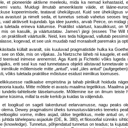
le, et pioneeride aktiivne meeleolu, mida ka nemad kehastasid, 
eemi vastu. Muidugi ilmutab ameeriklaste väide, et lääne-euroop
ikkuse kopeerimisele, teatavat ühe­külgsust. Kuid see ühekülgsus v
ma avastust ja nimelt seda, et tunnetus seisab vahetus seoses teg
, vaid aktiivselt kujundab. Iga idee juureks, arvab Peirce, on midagi pr
 tuletada erineva käitumise. Praktilist väärtust, kasulikkust, on
mis on kasulik, ja väärtustatav. James’i järgi (essees The Will 
a on praktiliselt väärtuslik. Neid, kes teda hülgavad, vallutab pessim
lasse, kogevad, et see usk muudab nad moraalselt paremaks ja opt
t käsitada küllalt avaralt, siis kuuluvad pragmatistide hulka ka Goeth
t see on tõde, mis on viljakas. Ja Nietzsche läheb nii kaugele, et ee
vaid teenivad inimese arenemist. Aga Kanti ja Fichtetki võiks luged
jaiks, eriti seal kus nad tunnetatava objekti alistavad tunne­tavale su
 inimlikule mõt­lemisele mitte „antud”, vaid „üles antud” (aufgegeben)
ti, võiks tuletada praktilise mõistuse esidust inimlikus loomuses.
ikkusesse radikaalse empiristina ja tahab piinlikult hoiduda nä
steooria kaudu. Mitte mõttele ei avastu maailma tegelikkus. Maailma 
tundelis-tahtelisele täiselamusele. Mõtlemine ise on ilmum teiste 
me küsima, millal ta esile kerkib ja kuidas ta väljendub.
 et loogikud on sageli takerdunud eelarva­musse, nagu peaks ole
tte olema. Dewey pragmatismi üheks tunnustusväärseks teeneks peab
elloogilisi vorme, milles asjad, üldse tege­likkus, meile antud on, 
uh­tida tähelepanu asjaolule (DE, lk. 380), et filosoofial sünniks siht
ele (knowledge). Tunnetus, põh­jendatud tunnetus on teadus; ta kujut