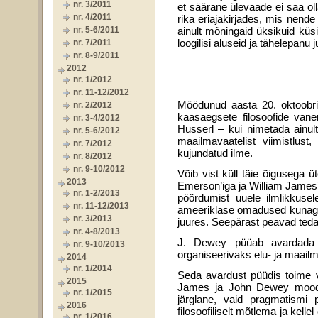
nr. 3/2011
et säärane ülevaade ei saa oll
nr. 4/2011
rika eriajakirjades, mis nende
nr. 5-6/2011
ainult mõningaid üksikuid küs
loogilisi aluseid ja tähelepanu 
nr. 7/2011
nr. 8-9/2011
2012
nr. 1/2012
nr. 11-12/2012
Möödunud aasta 20. oktoobri
nr. 2/2012
kaasaegsete filosoofide va
nr. 3-4/2012
Husserl – kui nimetada ainul
nr. 5-6/2012
maailmavaatelist viimistlust,
nr. 7/2012
kujundatud ilme.
nr. 8/2012
nr. 9-10/2012
Võib vist küll täie õigusega 
2013
Emerson’iga ja William James’i
nr. 1-2/2013
pöördumist uuele ilmlikkuse
nr. 11-12/2013
ameeriklase omadused kunagi n
nr. 3/2013
juures. Seepärast peavad teda
nr. 4-8/2013
J. Dewey püüab avardada Am
nr. 9-10/2013
organiseerivaks elu- ja maail
2014
nr. 1/2014
Seda avardust püüdis toime v
2015
James ja John Dewey moodus
nr. 1/2015
järglane, vaid pragmatismi
2016
filosoofiliselt mõtlema ja kell
nr. 1/2016