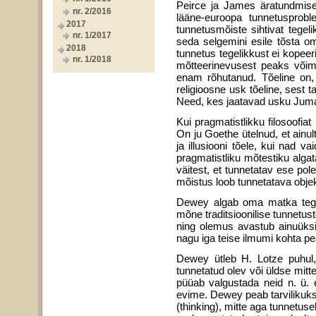
Peirce ja James äratundmise
nr. 2/2016
lääne-euroopa tunnetusprob­l
2017
tunnetusmõiste sihtivat tegel
nr. 1/2017
seda selgemini esile tõsta o
2018
tunnetus tegelikkust ei kopeeri
nr. 1/2018
mõtteerinevusest peaks võima
enam rõhutanud. Tõeline on, 
religioosne usk tõeline, sest t
Need, kes jaatavad usku Juma
Kui pragmatistlikku filosoofia
On ju Goethe ütelnud, et ainul
ja illusiooni tõele, kui nad 
pragmatistliku mõtestiku algata
väitest, et tunnetatav ese pole
mõis­tus loob tunnetatava objek
Dewey algab oma matka tegel
mõne traditsioonilise tunne­tu
ning olemus avastub ainuüksi 
nagu iga teise ilmumi kohta pea
Dewey ütleb H. Lotze puhul,
tunnetatud olev või üldse mi
püüab valgustada neid n. ü. e
evime. Dewey peab tarvilikuks j
(thinking), mitte aga tunnetus