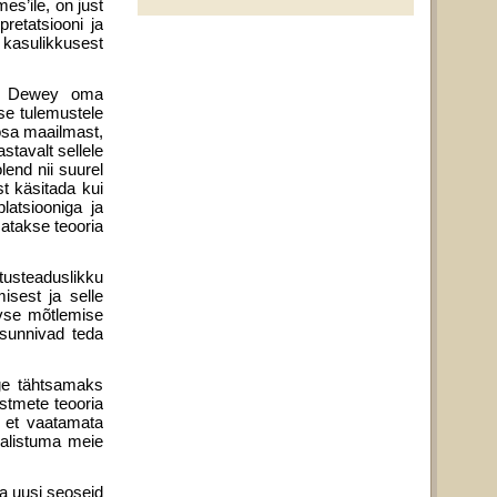
es’ile, on just
etatsiooni ja
 kasulikkusest
hib Dewey oma
use tulemustele
osa maailmast,
stavalt sellele
lend nii suurel
t käsitada kui
atsiooniga ja
matakse teooria
tusteaduslikku
isest ja selle
iivse mõtlemise
 sunnivad teda
ige tähtsamaks
stmete teoo­ria
, et vaatamata
 alistuma meie
a uusi seoseid