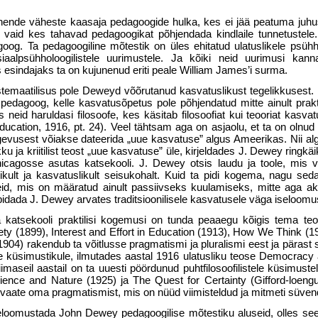
ende väheste kaasaja pedagoogide hulka, kes ei jää peatuma juhus
, vaid kes tahavad pedagoogikat põhjendada kindlaile tunnetustel
goog. Ta pedagoogiline mõtestik on üles ehitatud ulatuslikele psühho
otsiaal­psühholoogilistele uurimustele. Ja kõiki neid uurimusi kanna
 esindajaks ta on kujunenud eriti peale William James’i surma.
üstemaatilisus pole Deweyd võõrutanud kasvatuslikust tegelikkusest.
edagoog, kelle kasvatusõpetus pole põhjendatud mitte ainult praktil
ks neid haruldasi filosoofe, kes käsi­tab filosoofiat kui teooriat kasvat
cation, 1916, pt. 24). Veel tähtsam aga on asjaolu, et ta on olnud o
egevusest võiakse dateerida „uue kasvatuse” algus Ameerikas. Nii a
 ja kriitilist teost „uue kasvatuse” üle, kirjeldades J. Dewey ringkäi
hicagosse asutas katsekooli. J. Dewey otsis laudu ja toole, mis v
oidlikult ja kasvatuslikult seisukohalt. Kuid ta pidi kogema, nagu s
eid, mis on määratud ainult passiivseks kuulamiseks, mitte aga akt
pidada J. Dewey arvates traditsioonilisele kasvatusele väga iseloom
a katsekooli praktilisi kogemusi on tunda peaaegu kõigis tema teos
ty (1899), Interest and Effort in Education (1913), How We Think (19
04) rakendub ta võitlusse pragmatismi ja pluralismi eest ja pärast 
e küsi­mustikule, ilmutades aastal 1916 ulatusliku teose Democracy
maseil aastail on ta uuesti pöördunud puhtfilosoofilistele küsimuste
erience and Nature (1925) ja The Quest for Certainty (Gifford-loeng
evaate oma pragmatismist, mis on nüüd viimisteldud ja mitmeti süven
seloomustada John Dewey pedagoogilise mõtestiku aluseid, olles seej