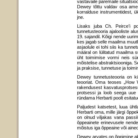
vastavaile paremaile situatsio
Dewey tõttu valdav osa amee
korralduse instrumentidest, 
jne.
Lisaks juba Ch. Peirce’i po
tunnetusteooria ajalooliste al
19. sajandil. Kõigi nende uur
kes jagab selle maailma muutli
asjaolule ei tohi siis ka tunne
määral on lülitatud maailma 
üht toimimise vormi neis sü
mõistelise abstrakt­siooniga. 
ja praksise, tunnetuse ja toim
Dewey tunnetusteooria on kül
teooriat. Oma teoses „How We
rakendusest kasvatusprotsessis
protsessi ja loob seega uue
ründama Herbarti poolt esitatu
Paljudest katsetest, luua üht
Herbarti oma, mille järgi õppe
on olnud viljakas vana passi
õppeainete erinevusele nende
mõistus iga õppeaine või ain
Dewey arvates on õppimine akt