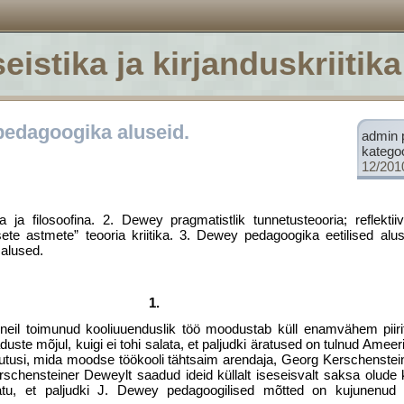
eistika ja kirjanduskriitika
edagoogika aluseid.
admin 
katego
12/201
 ja filosoofina. 2. Dewey pragmatistlik tunnetusteooria; reflekti
lsete astmete” teooria kriitika. 3. Dewey pedagoogika eetilised al
alused.
1.
eil toimunud kooliuuenduslik töö moo­dustab küll enamvähem piirit
te mõjul, kuigi ei tohi salata, et paljudki äratused on tulnud Ameeri
utusi, mida moodse töökooli täht­saim arendaja, Georg Kerschenstei
chensteiner Deweylt saadud ideid küllalt iseseisvalt saksa olude k
tu, et paljudki J. Dewey pedagoogili­sed mõtted on kujunenud