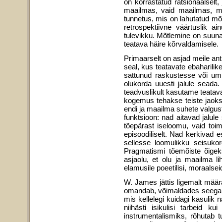
on korrastatud rat­sionaalsel
maailmas, vaid maailmas, mis
tunnetus, mis on lahu­tatud mõ
retrospektiivne väärtuslik a
tulevikku. Mõtle­mine on suunat
teatava häire kõrvaldamisele.
Primaarselt on asjad meile antu
seal, kus teatavate ebaharilik
sattunud raskustesse või ummi
olukorda uuesti jalule seada
teadvuslikult kasutame teatava
kogemus tehakse teiste jaoks
endi ja maailma suhete valgust
funktsioon: nad aitavad jalule 
tõepärast iseloomu, vaid toi
episoodiliselt. Nad kerkivad e
sellesse loomulikku seisuko
Pragmatismi tõemõiste õigek
asjaolu, et olu ja maailma l
elamusile poeetilisi, moraal­se
W. James jättis ligemalt määra
omandab, võimaldades seega pr
mis kellelegi kuidagi kasulik n
niihästi isikulisi tarbeid 
instrumentalismiks, rõhutab tu