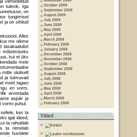
November 2009
a viimisteldud
October 2009
n tulevik. Iga
September 2009
 tunnetusse, on
August 2009
use tungimisel
July 2009
t ja on sihitud
June 2009
May 2009
April 2009
eksiooni. Alles
March 2009
d, kus me oleme
February 2009
 tasakaalulist
January 2009
se mõistmiseks
December 2008
uus, kui et üks
November 2008
aken­dada meie
October 2008
instrumentaalne
September 2008
mitte oluliselt
August 2008
ad ja toimuvad
July 2008
vad meid tagasi
June 2008
ngu eri vorm.
May 2008
ilik arvestada
April 2008
tame asjule ja
March 2008
i vormi puhul.
February 2008
sellele, kes ta
Viited
ks igat ideed,
kui ta rahuldab
da ta nimetab
 nende huvidele