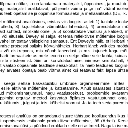
­matu nõtke, ta on lahutamatu materjalist, õppeainest, ja muutub in
 materjalist eraldatavat, põhjeneb vaimu ja „mina” vääral isolee
s teeb õpetamise ja õppimise formaalseks ja mehaaniliseks (DE, lk. 
 mõtlemist analüüsides, eristas viis loo­gilist astet: 1) tuntakse teata
leda, 3) kujutletakse võimalikku lahendust, 4) arendatakse mõtt
d suhteid, implikatsioone, ja 5) sooritatakse vaat­lusi ja katseid, m
või eitusele. Dewey ei salga, et tema reflektiivse mõtlemise loogil
vahel on teatav välispidine sarnasus. Ent Deweyle näib, et Herbarti
mise protsessi pal­jaks kõrvalnähteks. Herbart läheb vaikides mööda
 või diskrepants, mis nõuab lahendust ja mis kujuneb kogu mõtl
barti formaalsete astmete teooria on selge näide selle kohta, kuidas
miste süsteemist. Siin on korraldatud ainet inimese seisukohalt, 
t vaatab õppeainele teadlase seisukohalt, ta näeb teaduses loogilis
y arvates õpetaja peab võtma ainet kui teatavat fakti lapse ühts
 seega sellise kasvatusliku ümbruse organiseerimine, milles 
 esile aktiivne mõtlemine ja katsetamine. Ainult säärastes situats
itud mõtlemisharjumusi, nagu vaatlusoskust, probleemide avastamis
t õppimist ergutav meetod kasvatab õpilases vastutustunnet oma 
 käitumist, julgust ja teisi kõlbelisi voorusi. Ja ta teeb seda pare­min
otsessi analüüs on omandanud suure tähtsuse kooliuuenduslikus l
­tusprotsessis esikohale produktiivse mõtlemise, töö (Arbeit). Kers
emise analüüsi ja püüdnud eraldada selle eri astmeid. Nagu ta ise ma