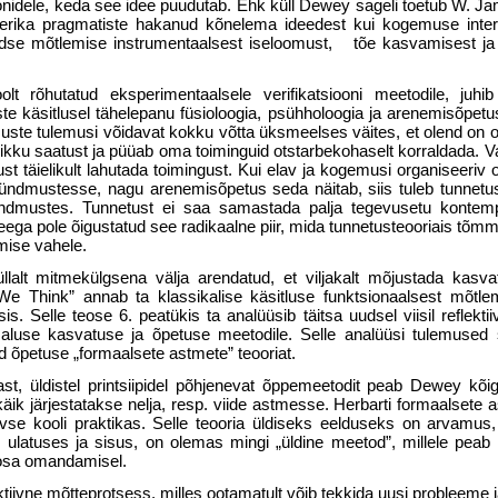
onidele, keda see idee puudutab. Ehk küll Dewey sageli toetub W. Jam
rika pragmatiste hakanud kõnelema ideedest kui kogemuse interpr
üldse mõtle­mise instrumentaalsest iseloomust, tõe kasvamisest ja
olt rõhutatud eksperimentaalsele verifikatsi­ooni meetodile, ju
uste käsit­lusel tähelepanu füsioloogia, psühholoogia ja arenemisõpet
imuste tulemusi võidavat kokku võtta üksmeelses väites, et olend on 
kku saatust ja püüab oma toiminguid otstarbekohaselt korral­dada. Va
tust täielikult lahutada toimingust. Kui elav ja kogemusi organiseeriv o
sündmustesse, nagu arenemisõpetus seda näitab, siis tuleb tunnetus
ndmustes. Tunnetust ei saa samastada palja tegevusetu kontempl
Seega pole õigustatud see radikaalne piir, mida tunnetusteooriais tõm
imise vahele.
lalt mitmekülgsena välja arendatud, et viljakalt mõjustada kasva
 Think” annab ta klassikalise käsitluse funktsionaalsest mõtlem
. Selle teose 6. peatükis ta analüüsib täitsa uudsel viisil reflekt
 aluse kasvatuse ja õpetuse meetodile. Selle analüüsi tulemused
d õpetuse „formaalsete astmete” teooriat.
last, üldistel printsiipidel põhjenevat õppemeetodit peab Dewey kõ
käik järjestatakse nelja, resp. viide astmesse. Herbarti formaalsete a
ivse kooli praktikas. Selle teooria üldiseks eelduseks on arvamus
 ulatuses ja sisus, on olemas mingi „üldine meetod”, millele peab
eosa omandamisel.
iivne mõtteprotsess, milles ootamatult võib tekkida uusi probleeme j