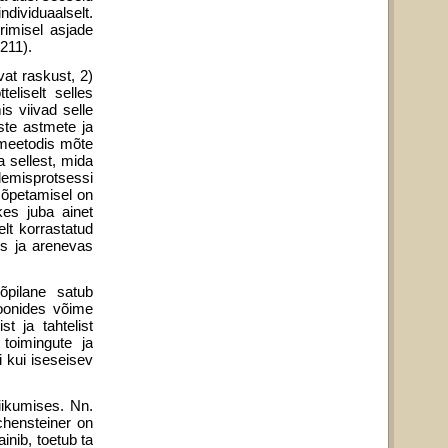
dividuaal­selt.
rimisel asjade
211).
vat raskust, 2)
eliselt selles
is viivad selle
iste astmete ja
 meetodis mõte
 sellest, mida
emisprotsessi
 õpetamisel on
kes juba ainet
elt korrastatud
es ja arenevas
õpilane satub
ioonides võime
t ja tahtelist
toimingute ja
i kui iseseisev
iikumises. Nn.
chensteiner on
inib, toetub ta