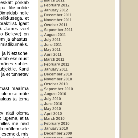
March 2012
eeskätt põrkab
February 2012
a filo­soofide
January 2012
õimaldab neile
December 2011
elikkusega, et
November 2011
aktilist. Igast
October 2011
 W. James veel
September 2011
to Believe) on
August 2011
ism ja ahastus.
July 2011
imistlikumaks.
June 2011
May 2011
e ja Nietzsche.
April 2011
listab eksimust
March 2011
a mõnes suhtes
February 2011
bjektile. Kanti
January 2011
 ja et tunnetav
December 2010
November 2010
October 2010
gemast maailma
September 2010
ja olemise mõte
August 2010
hulgas ja tema
July 2010
June 2010
May 2010
v alati olema
April 2010
 lugema, et ta
March 2010
milles me neid
February 2010
ida mõtlemisele
January 2010
ab esemeid, mis
December 2009