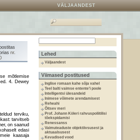
VÄLJAANDEST
postitas
orias
nr.
Lehed
0
Väljaandest
Viimased postitused
ivse mõtlemise
used. 4. Dewey
Inglise romaan kahe sõja vahel
Teel balti vaimse entente’i poole
Intelligentsi ülesandeid
Inimese võimete arendamisest
Reheahi
Õitsev meri
eldud terviku,
Prof. Johann Köleri rahvuspoliitilisi
tõekspidamisi
kast: tarvitseb
Renessanss
ner, on saanud
Vaimuteaduste objektiivsusest ja
oha­selt edasi
aktuaalsusest
 meie kaasaja
Kevadised vood