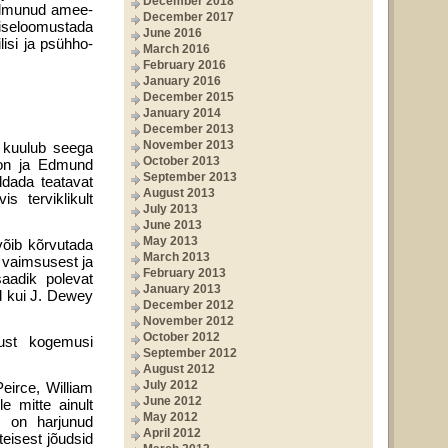
December 2018
n ilmunud amee­
December 2017
t iseloomustada
June 2016
isi ja psühho­
March 2016
February 2016
January 2016
December 2015
January 2014
December 2013
November 2013
 kuulub seega
October 2013
son ja Edmund
September 2013
ldada teatavat
August 2013
s terviklikult
July 2013
June 2013
May 2013
võib kõrvutada
March 2013
d vaimsusest ja
February 2013
aadik polevat
January 2013
d kui J. Dewey
December 2012
November 2012
October 2012
gust kogemusi
September 2012
August 2012
July 2012
eirce, William
June 2012
 mitte ainult
May 2012
s on harjunud
April 2012
teisest jõudsid