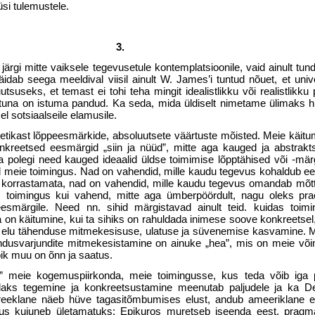
si tulemustele.
3.
rgi mitte vaiksele tegevusetule kontemplatsioonile, vaid ainult tunde
idab seega meeldival viisil ainult W. James’i tuntud nõuet, et univ
suseks, et temast ei tohi teha mingit idealistlikku või realistlikku 
a­tuna on istuma pandud. Ka seda, mida üldiselt nimetame ülimaks 
l sotsiaalseile elamusile.
kast lõppeesmärkide, absoluutsete väärtuste mõisted. Meie käitum
nkreetsed eesmärgid „siin ja nüüd”, mitte aga kauged ja abstraktse
 polegi need kauged ideaalid üldse toimimise lõpptähised või -märgi
id meie toimingus. Nad on vahendid, mille kaudu tegevus kohaldub ee
a korrastamata, nad on vahen­did, mille kaudu tegevus omandab mõtt
 toimingus kui vahend, mitte aga ümberpöördult, nagu oleks pra
esmärgile. Need nn. sihid mär­gistavad ainult teid. kuidas toim
on käitumine, kui ta sihiks on rahuldada inimese soove konkreetsel,
 on elu tähenduse mitmekesisuse, ulatuse ja süvenemise kasvamine. 
endusvarjundite mitmekesistamine on ainuke „hea”, mis on meie või­
ik muu on õnn ja saatus.
 meie kogemuspiirkonda, meie toimin­gusse, kus teda võib iga p
aks tege­mine ja konkreetsustamine meenutab paljudele ja ka D
reeklane näeb hüve tagasitõmbumises elust, andub ameeriklane el
us kujuneb ületa­matuks: Epikuros muretseb iseenda eest, pragma