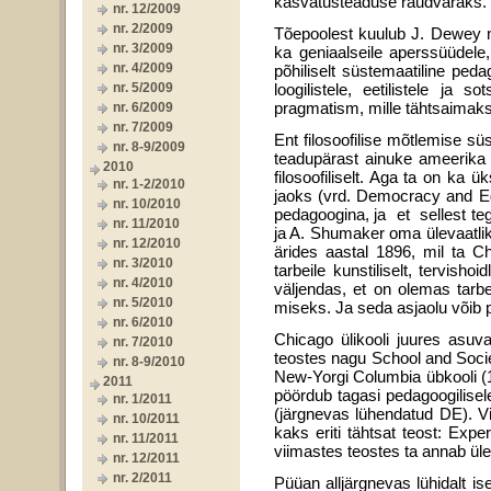
kasvatusteaduse raudvaraks.
nr. 12/2009
nr. 2/2009
Tõepoolest kuulub J. Dewey n
nr. 3/2009
ka geniaalseile aperssüüdele
nr. 4/2009
põhiliselt süstemaatiline peda
nr. 5/2009
loogilistele, eetilistele ja s
pragmatism, mille tähtsaimaks
nr. 6/2009
nr. 7/2009
Ent filosoofilise mõtlemise s
nr. 8-9/2009
teadupärast ainuke ameerika p
2010
filosoofiliselt. Aga ta on ka ü
nr. 1-2/2010
jaoks (vrd. Democracy and Edu
nr. 10/2010
pedagoogina, ja et sellest t
nr. 11/2010
ja A. Shumaker oma ülevaatlikku
nr. 12/2010
ärides aastal 1896, mil ta C
nr. 3/2010
tarbeile kunstiliselt, tervish
nr. 4/2010
väljendas, et on olemas tarb
nr. 5/2010
miseks. Ja seda asjaolu võib 
nr. 6/2010
Chicago ülikooli juures asuv
nr. 7/2010
teostes nagu School and Socie
nr. 8-9/2010
New-Yorgi Columbia übkooli (19
2011
pöördub tagasi pedagoogilisel
nr. 1/2011
(järgnevas lühendatud DE). Vii
nr. 10/2011
kaks eriti tähtsat teost: Exp
nr. 11/2011
viimastes teostes ta annab ül
nr. 12/2011
nr. 2/2011
Püüan alljärgnevas lühidalt i