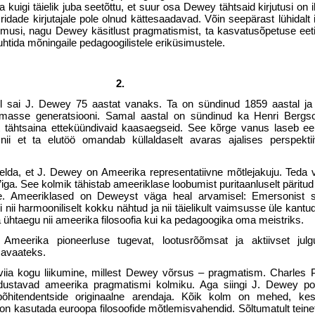
a kuigi täielik juba seetõttu, et suur osa Dewey tähtsaid kirjutusi o
 ridade kirjutajale pole olnud kättesaadavad. Võin seepärast lühidal
imusi, nagu Dewey käsitlust pragmatismist, ta kasvatusõpetuse eetil
juhtida mõningaile pedagoogilistele eriküsi­mustele.
2.
l sai J. Dewey 75 aastat vanaks. Ta on sündinud 1859 aastal ja
nemasse generatsiooni. Samal aastal on sündinud ka Henri Berg
t tähtsaina etteküündivaid kaasaegseid. See kõrge vanus laseb ee
 nii et ta elutöö omandab küllaldaselt avaras ajalises perspektiivi
ütelda, et J. Dewey on Ameerika represen­tatiivne mõtlejakuju. Teda 
ga. See kolmik tähistab ameeriklase loobumist puritaanluselt päri­tu
le. Ameeriklased on Deweyst väga heal arvamisel: Emersonist s
ii harmooniliselt kokku nähtud ja nii täielikult vaimsusse üle kantu
 ühtaegu nii ameerika filosoofia kui ka pedagoogika oma meistriks.
eerika pioneerluse tugevat, lootus­rõõmsat ja aktiivset jul
mavaateks.
iia kogu liikumine, millest Dewey võrsus – pragmatism. Charles P
tavad ameerika pragmatismi kolmiku. Aga siingi J. Dewey pole
 põhitendentside originaalne arendaja. Kõik kolm on mehed, ke
el on kasu­tada euroopa filosoofide mõtlemisvahendid. Sõltumatult teine