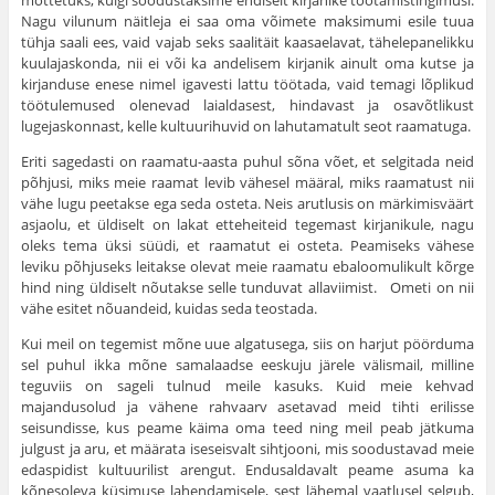
mõt­tetuks, kuigi soodustaksime endiselt kirjanike töötamistingimusi.
Nagu vilu­num näitleja ei saa oma võimete maksimumi esile tuua
tühja saali ees, vaid vajab seks saalitäit kaasaelavat, tähelepanelikku
kuulajaskonda, nii ei või ka andelisem kirjanik ainult oma kutse ja
kirjanduse enese nimel igavesti lattu töötada, vaid temagi lõplikud
töötulemused olenevad laialdasest, hindavast ja osavõtlikust
lugejaskonnast, kelle kultuurihuvid on lahutamatult seot raamatuga.
Eriti sagedasti on raamatu-aasta puhul sõna võet, et selgitada neid
põh­jusi, miks meie raamat levib vähesel määral, miks raamatust nii
vähe lugu peetakse ega seda osteta. Neis arutlusis on märkimisväärt
asjaolu, et üldi­selt on lakat etteheiteid tegemast kirjanikule, nagu
oleks tema üksi süüdi, et raamatut ei osteta. Peamiseks vähese
leviku põhjuseks leitakse olevat meie raamatu ebaloomulikult kõrge
hind ning üldiselt nõutakse selle tunduvat allaviimist. Ometi on nii
vähe esitet nõuandeid, kuidas seda teostada.
Kui meil on tegemist mõne uue algatusega, siis on harjut pöörduma
sel puhul ikka mõne samalaadse eeskuju järele välismail, milline
teguviis on sageli tulnud meile kasuks. Kuid meie kehvad
majandusolud ja vähene rah­vaarv asetavad meid tihti erilisse
seisundisse, kus peame käima oma teed ning meil peab jätkuma
julgust ja aru, et määrata iseseisvalt sihtjooni, mis soo­dustavad meie
edaspidist kultuurilist arengut. Endusaldavalt peame asuma ka
kõnesoleva küsimuse lahendamisele, sest lähemal vaatlusel selgub,