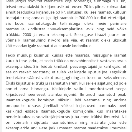
I-ses järgus soovitet raamatute kogutoodangu, summaga 130 kr.,
teised omandaksid ilukirjanduslikud teosed 70 kr. piires, kolmandad
ainult teadusliku kirjanduse 60 kr. ulatuses. Kui see raamatukultuuri
toetajate ring annaks iga liigi raa­matule 700-800 kindlat ettetellijat,
siis koos raamatukogude tellimistega oleks meie parimaile
raamatuile kindlustet 1500-eksemplariline levik ning neid võiks
trükkida 2000 ja enam eksemplari. Seesuguse tiraaži juures on
võimalik raamatuhind niivõrd alla viia, et raamat oleks üksikult
kättesaadav igale raamatut austavale kodanikule.
Tekib muidugi küsimus, kuidas ette määrata, missugune raamat
kuulub I-sse järku, et seda trükkida odavahinnaliselt vastavas arvus
eksemplarides. Siin leidub kindlasti peavangutajaid ja kahtlejaid, et
see on raskelt teostatav, et tuleb käsikirjade uputus jne. Tegelikult
teostetakse säärast valikut prae­gugi ning asutused on seks olemas.
Ükski kirjastus ei trüki ju raamatut varem, kui sellele asjatundjad pole
annud oma hinnangu. Käsikirjade valikul moodustavad seega
kirjastused iseenesest alamkomisjonid. Ilmunud raamatud peab
Raamatukogude komisjon niikuinii läbi vaatama ning andma
omapoolse otsuse. Järelikult võiksid kirjastused paremaks peet
käsikirjad esitada Raamatukogude komisjonile, kus määratakse
nende kuuluvus soovitusjärjekorras juba enne trükist ilmumist. Nii
on võimalik mõjutada raamatuhinda ning määrata juba ette
eksemplaride arv. I-sse järku määrat raamat saadetakse ilmumisel