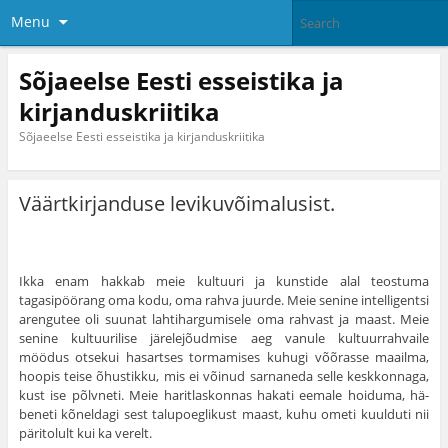
Menu
Sõjaeelse Eesti esseistika ja
kirjanduskriitika
Sõjaeelse Eesti esseistika ja kirjanduskriitika
Väärtkirjanduse levikuvõimalusist.
Ikka enam hakkab meie kultuuri ja kunstide alal teostuma
tagasipöörang oma kodu, oma rahva juurde. Meie senine intelligentsi
arengutee oli suunat lahtihargumisele oma rahvast ja maast. Meie
senine kultuurilise järelejõudmise aeg vanule kultuurrahvaile
möödus otsekui hasartses tormamises kuhugi võõrasse maailma,
hoopis teise õhustikku, mis ei võinud sarnaneda selle kesk­konnaga,
kust ise põlvneti. Meie haritlaskonnas hakati eemale hoiduma, hä­
beneti kõneldagi sest talupoeglikust maast, kuhu ometi kuulduti nii
pärit­olult kui ka verelt.