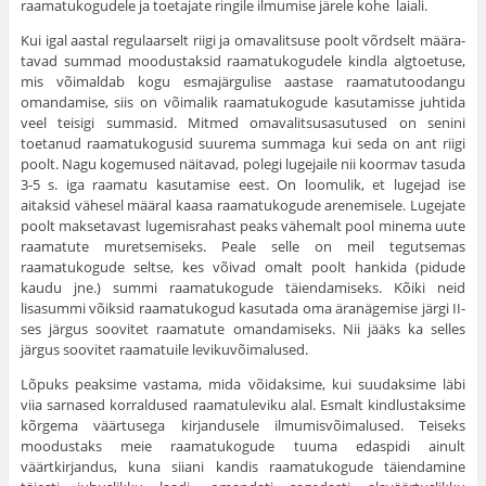
raamatukogudele ja toetajate ringile ilmumise järele kohe laiali.
Kui igal aastal regulaarselt riigi ja omavalitsuse poolt võrdselt määra­
tavad summad moodustaksid raamatukogudele kindla algtoetuse,
mis võimal­dab kogu esmajärgulise aastase raamatutoodangu
omandamise, siis on või­malik raamatukogude kasutamisse juhtida
veel teisigi summasid. Mitmed oma­valitsusasutused on senini
toetanud raamatukogusid suurema summaga kui seda on ant riigi
poolt. Nagu kogemused näitavad, polegi lugejaile nii koor­mav tasuda
3-5 s. iga raamatu kasutamise eest. On loomulik, et lugejad ise
aitaksid vähesel määral kaasa raamatukogude arenemisele. Lugejate
poolt maksetavast lugemisrahast peaks vähemalt pool minema uute
raamatute mu­retsemiseks. Peale selle on meil tegutsemas
raamatukogude seltse, kes võivad omalt poolt hankida (pidude
kaudu jne.) summi raamatukogude täiendami­seks. Kõiki neid
lisasummi võiksid raamatukogud kasutada oma äranäge­mise järgi II-
ses järgus soovitet raamatute omandamiseks. Nii jääks ka selles
järgus soovitet raamatuile levikuvõimalused.
Lõpuks peaksime vastama, mida võidaksime, kui suudaksime läbi
viia sarnased korraldused raamatuleviku alal. Esmalt kindlustaksime
kõrgema väärtusega kirjandusele ilmumisvõimalused. Teiseks
moodustaks meie raamatukogude tuuma edaspidi ainult
väärtkirjandus, kuna siiani kandis raa­matukogude täiendamine