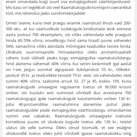
enam omandada kuigi suurt osa esmajärgulisest väärtkirjandusest.
Mis kasu on tegelikult siis veel Raamatukogude komisjoni vaevarikkal
tööl, mis tähen­dus jääks sundnimekirjadele!
Ometi teame, kuna meil praegu enamik raamatuid ilmub vaid 200-
500 eks., et kui väärtuslikule luulekogule kindlustada levik esimese
aasta jooksul 700 eksemplaris, siis võiks vähendada selle praegust
hinda 60-70% võrra, novellikogu hind sama tiraaži juures väheneks
50%, samavõrra võiks alan­dada mõningate teaduslike teoste hinda.
Üksikute suurromaanide hinnaalan­dus oleks protsentuaalselt
vähem, kuid üldiselt peaks kogu esmajärgulise raamatutoõdangu
hind alanema vähemalt 40% võrra. Kui senini keskmiselt igal aastal
on I-ses järgus soovitet algupärast ilukirjandust 55 kr., tõlkekir­
jandust 45 kr. ja teaduslikke teoseid 75 kr. eest, siis vähendades neid
summi 40% võrra, saaksime arvud 33, 27 ja 45, kokku 105. Kuna
raamatukogude omaaegne regulaarne toetus oli 90.000 krooni
ümber, siis kuuluks sest sum­mast võrdselt (kui arvestame 700
raamatukoguga) igale raamatukogule kasu­tamiseks umbes 130 kr.
Juba 40-protsendilise raamatuhinna alanemise puhul jääks
raamatukogudele peale esmajärgulise väärttoodangu omandamise
summi veel vabakski. Raamatukogude omaaegsete toetuste
korralduse juures oli ük­sikute kogude toetus alla 130 kr., teistel
ulatus üle selle summa. Oleks olnud loomulik, et see esialgne
ühiskondlik toetus oleks juhit võrdselt igasse raa­matukokku ning