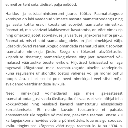
et meil on teht seks tõeliselt palju eeltööd.
Haridus- ja sotsiaalministeerumi juures töötav Raamatukogude
komis­jon on läbi vaadanud viimaste aastate raamatutoodangu ning
iga aasta kohta eraldi koostanud soovitet raamatute nimestiku.
Raamatud, mis väärivad laialdasemat kasutamist, on võet nimekirja
ning omakord jaotet soovitavuse ja väärtuse järjekorras kahte järku.
Raamatud, mis ei sobi raamatukogu­dele, on jäet nimekirjast välja.
Edaspidi võivad raamatukogud omandada raamatuid ainult soovitet
raamatute nimekirja järele. Seega on tõkestet ala­väärtusliku
kirjanduse sissetung raamatukogudesse ning jäet avaramad või­
malused väärtuslike teoste levikule. Hiljutised kriisiaastad on aga
tugevasti kõigutanud meie raamatukogude ainelist kandepinda,
kuna regulaarne ühiskond­lik toetus vähenes või jäi mõnel puhul
hoopis ära, nii et senini pole need nimekirjad veel siiski mõju
avaldanud väärtkirjanduse levikule.
Need nimekirjad võimaldavad aga meie iga-aastasest
raamatutoodangust saada üksikasjaliku ülevaate, et selle põhjal teha
kokkuvõtteid ning reaalseid kavasid raamatuturu edaspidiseks
korraldamiseks. Et nende kavade teosta­mine ei paisuks
ebamääraselt üle tegelike võimaluste, peaksime raamatu enese kui
ka lugejaskonna huvides võtma põhimõtteks, luua esialgu soodsad
leviku tingimused kõrgema väärtusega raamatuile. Kuna 1934. a.