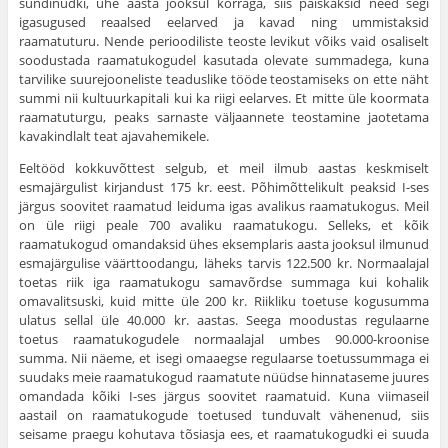
sündinudki, ühe aasta jooksul korraga, siis paiskaksid need segi
igasugused reaalsed eelarved ja kavad ning ummistak­sid
raamatuturu. Nende perioodiliste teoste levikut võiks vaid osaliselt
soodustada raamatukogudel kasutada olevate summadega, kuna
tarvilike suure­jooneliste teaduslike tööde teostamiseks on ette näht
summi nii kultuurkapi­tali kui ka riigi eelarves. Et mitte üle koormata
raamatuturgu, peaks sar­naste väljaannete teostamine jaotetama
kavakindlalt teat ajavahemikele.
Eeltööd kokkuvõttest selgub, et meil ilmub aastas keskmiselt
esmajär­gulist kirjandust 175 kr. eest. Põhimõttelikult peaksid I-ses
järgus soovitet raamatud leiduma igas avalikus raamatukogus. Meil
on üle riigi peale 700 avaliku raamatukogu. Selleks, et kõik
raamatukogud omandaksid ühes ek­semplaris aasta jooksul ilmunud
esmajärgulise väärttoodangu, läheks tarvis 122.500 kr. Normaalajal
toetas riik iga raamatukogu samavõrdse summaga kui kohalik
omavalitsuski, kuid mitte üle 200 kr. Riikliku toetuse kogu­summa
ulatus sellal üle 40.000 kr. aastas. Seega moodustas regulaarne
toetus raamatukogudele normaalajal umbes 90.000-kroonise
summa. Nii näeme, et isegi omaaegse regulaarse toetussummaga ei
suudaks meie raamatukogud raa­matute nüüdse hinnataseme juures
omandada kõiki I-ses järgus soovitet raa­matuid. Kuna viimaseil
aastail on raamatukogude toetused tunduvalt vähenenud, siis
seisame praegu kohutava tõsiasja ees, et raamatukogudki ei suuda