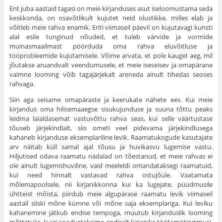
Ent juba aastaid tagasi on meie kirjanduses asut iseloomustama seda
keskkonda, on osavõtlikult kujutet neid olustikke, milles elab ja
võitleb meie rahva enamik. Eriti viimaseil päevil on kujutavagi kunsti
alal esile tunginud nõuded, et tuleb värvide ja vormide
muinasmaailmast pöörduda oma rahva eluvõitluse ja
tööprobleemide kujutamisele. Võime arvata, et pole kaugel aeg, mil
jõutakse aruandvalt veendumusele, et meie iseseisev ja omapärane
vaimne looming võib tagajärjekalt areneda ainult tihedas seoses
rahvaga.
Siin aga seisame omapäraste ja keerukate nähete ees. Kui meie
kirjan­dus oma hilisemaaegse sisukujunduse ja suuna tõttu peaks
leidma laialdase­mat vastuvõttu rahva seas, kui selle väärtustase
tõuseb järjekindlalt, siis ometi veel pidevama järjekindlusega
kahaneb kirjanduse eksemplariline levik. Raa­matukogude kasutajate
arv näitab küll samal ajal tõusu ja huvikasvu lugemise vastu.
Hiljutised odava raamatu nädalad on tõestanud, et meie rahvas ei
ole ainult lugemishuviline, vaid meeleldi omandataksegi raamatuid,
kui need hin­nalt vastavad rahva ostujõule. Vaatamata
mõlemapoolsele, nii kirjanikkonna kui ka lugejate, püüdmusile
ühtteist mõista, piirdub meie algupärase raamatu levik viimaseil
aastail siiski mõne kümne või mõne saja eksemplariga. Kui leviku
kahanemine jätkub endise tempoga, muutub kirjanduslik looming