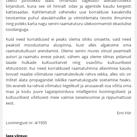
täiesti juhuslikku laadi, omandati sagedasti alaväär­tuslikku
kirjandust, kuna see oli hinnalt odav ja agentide kaudu kergesti
kätte­saadav. Kahtlematult väheneks uue korralduse kavakindla
teostamise puhul alaväärtuslike ja viimistlemata teoste ilmumine
ning poleks karta nagu senini raamatuturu ülekoormamist ebaolulise
toodanguga.
Kuid need korraldused ei peaks olema sihiks omaette, vaid need
peaksid moodustama aluspinna, kust alles algaksime oma
raamatukultuuri arendamist. Oleme senini mures olnud peamiselt
autori ja raamatu enese pärast, vähem aga oleme silmas pidanud
laiade hulkade kultuuritarvet ning osavõttu kultuu­rilisest
ehitustööst. Kui need korraldused raamatuhinna allaviimise kaudu
loovad reaalse võimaluse raamatulevikule rahva sekka, alles siis on
mõtet alata propagandat isiklike raamatukogude soetamise heaks.
Siis avaneb ka rahval võimalus tegelikult ja arusaavalt osa võtta oma
maa ja kodu juure tagasipöörduva intelligentsi loomingulisest ja
kultuurilisest võitlusest meie vaimse iseseisvumise ja rippumattuse
eest.
Erni Hiir
Loomingust nr. 4/1935
Jaga võrgus: