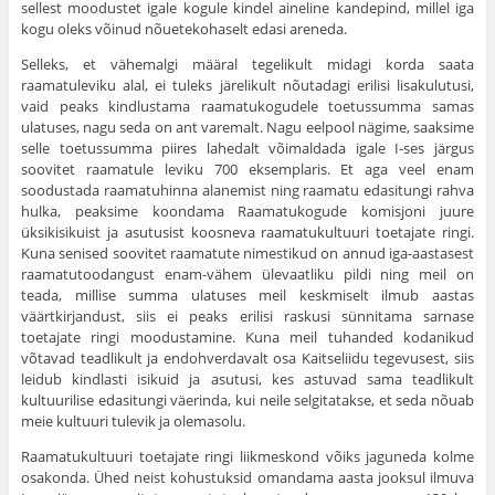
sellest moodustet igale kogule kindel aineline kandepind, millel iga
kogu oleks võinud nõuetekohaselt edasi areneda.
Selleks, et vähemalgi määral tegelikult midagi korda saata
raamatuleviku alal, ei tuleks järelikult nõutadagi erilisi lisakulutusi,
vaid peaks kind­lustama raamatukogudele toetussumma samas
ulatuses, nagu seda on ant varemalt. Nagu eelpool nägime, saaksime
selle toetussumma piires lahedalt võimaldada igale I-ses järgus
soovitet raamatule leviku 700 eksemplaris. Et aga veel enam
soodustada raamatuhinna alanemist ning raamatu edasitungi rahva
hulka, peaksime koondama Raamatukogude komisjoni juure
üksikisi­kuist ja asutusist koosneva raamatukultuuri toetajate ringi.
Kuna senised soovitet raamatute nimestikud on annud iga-aastasest
raamatutoodangust enam-vähem ülevaatliku pildi ning meil on
teada, millise summa ulatuses meil keskmiselt ilmub aastas
väärtkirjandust, siis ei peaks erilisi raskusi sün­nitama sarnase
toetajate ringi moodustamine. Kuna meil tuhanded kodanikud
võtavad teadlikult ja endohverdavalt osa Kaitseliidu tegevusest, siis
leidub kindlasti isikuid ja asutusi, kes astuvad sama teadlikult
kultuurilise edasitungi väerinda, kui neile selgitatakse, et seda nõuab
meie kultuuri tulevik ja olemasolu.
Raamatukultuuri toetajate ringi liikmeskond võiks jaguneda kolme
osa­konda. Ühed neist kohustuksid omandama aasta jooksul ilmuva