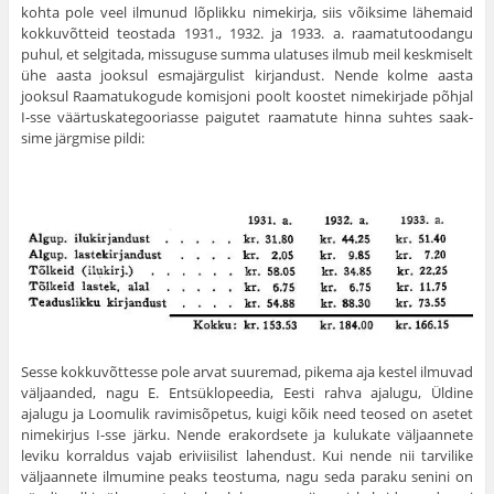
kohta pole veel ilmunud lõplikku nimekirja, siis võiksime lähemaid
kokkuvõtteid teostada 1931., 1932. ja 1933. a. raamatutoodangu
puhul, et selgitada, missuguse summa ulatuses ilmub meil keskmiselt
ühe aasta jooksul esmajärgulist kirjandust. Nende kolme aasta
jooksul Raamatukogude komisjoni poolt koostet nimekir­jade põhjal
I-sse väärtuskategooriasse paigutet raamatute hinna suhtes saak­
sime järgmise pildi:
Sesse kokkuvõttesse pole arvat suuremad, pikema aja kestel ilmuvad
väljaanded, nagu E. Entsüklopeedia, Eesti rahva ajalugu, Üldine
ajalugu ja Loomulik ravimisõpetus, kuigi kõik need teosed on asetet
nimekirjus I-sse järku. Nende erakordsete ja kulukate väljaannete
leviku korraldus vajab eriviisilist lahendust. Kui nende nii tarvilike
väljaannete ilmumine peaks teos­tuma, nagu seda paraku senini on