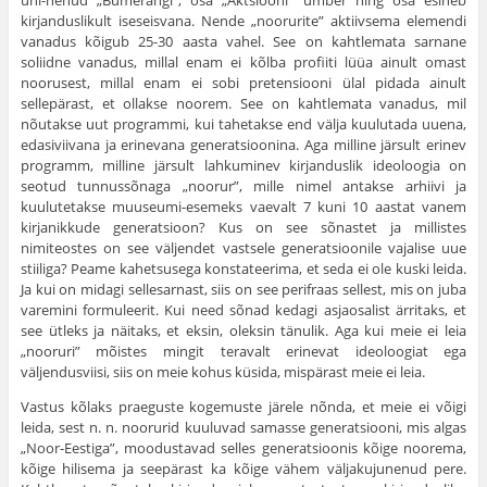
ühi-nenud „Bumerangi”, osa „Aktsiooni” ümber ning osa esineb
kirjanduslikult iseseisvana. Nende „noorurite” aktiivsema elemendi
vanadus kõigub 25-30 aasta vahel. See on kahtlemata sarnane
soliidne vanadus, millal enam ei kõlba profiiti lüüa ainult omast
noorusest, millal enam ei sobi pretensiooni ülal pidada ainult
sellepärast, et ollakse noorem. See on kahtlemata vanadus, mil
nõutakse uut programmi, kui tahetakse end välja kuulutada uuena,
edasiviivana ja erinevana generatsioonina. Aga milline järsult erinev
programm, milline järsult lahkuminev kirjanduslik ideoloogia on
seotud tunnussõnaga „noorur”, mille nimel antakse arhiivi ja
kuulutetakse muuseumi-esemeks vaevalt 7 kuni 10 aastat vanem
kirja­nikkude generatsioon? Kus on see sõnastet ja millistes
nimiteostes on see väljendet vastsele generatsioonile vajalise uue
stiiliga? Peame kahet­susega konstateerima, et seda ei ole kuski leida.
Ja kui on midagi selle­sarnast, siis on see perifraas sellest, mis on juba
varemini formuleerit. Kui need sõnad kedagi asjaosalist ärritaks, et
see ütleks ja näitaks, et eksin, oleksin tänulik. Aga kui meie ei leia
„nooruri” mõistes mingit teravalt erinevat ideoloogiat ega
väljendusviisi, siis on meie kohus küsida, mispärast meie ei leia.
Vastus kõlaks praeguste kogemuste järele nõnda, et meie ei võigi
leida, sest n. n. noorurid kuuluvad samasse generatsiooni, mis algas
„Noor-Eestiga”, moodustavad selles generatsioonis kõige noorema,
kõige hilisema ja seepärast ka kõige vähem väljakujunenud pere.