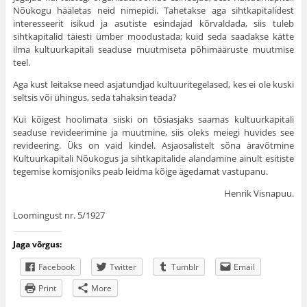
Nõukogu hääletas neid nimepidi. Tahetakse aga sihtkapitalidest
interesseerit isikud ja asutiste esindajad kõrvaldada, siis tuleb
sihtkapitalid täiesti ümber moodustada; kuid seda saadakse kätte
ilma kultuurkapitali seaduse muutmiseta põhimääruste muutmise
teel.
Aga kust leitakse need asjatundjad kultuuritegelased, kes ei ole kuski
seltsis või ühingus, seda tahaksin teada?
Kui kõigest hoolimata siiski on tõsiasjaks saamas kultuurkapitali
seaduse revideerimine ja muutmine, siis oleks meiegi huvides see
revideering. Üks on vaid kindel. Asjaosalistelt sõna äravõtmine
Kultuurkapitali Nõukogus ja sihtkapitalide alandamine ainult esitiste
tegemise komisjoniks peab leidma kõige ägedamat vastupanu.
Henrik Visnapuu.
Loomingust nr. 5/1927
Jaga võrgus:
Facebook
Twitter
Tumblr
Email
Print
More