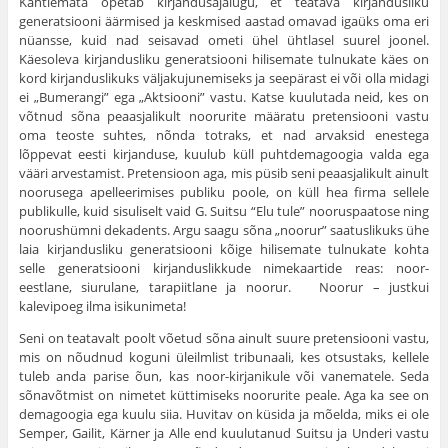
Kahtlemata õpetab kirjandusajalugu, et teatava kirjandusliku
generatsiooni äärmised ja kesk­mised aastad omavad igaüks oma eri
nüansse, kuid nad seisavad ometi ühel ühtlasel suurel joonel.
Käesoleva kirjandusliku generatsiooni hilise­mate tulnukate käes on
kord kirjanduslikuks väljakujunemiseks ja seepärast ei või olla midagi
ei „Bumerangi” ega „Aktsiooni” vastu. Katse kuulutada neid, kes on
võtnud sõna peaasjalikult noorurite määratu pretensiooni vastu
oma teoste suhtes, nõnda totraks, et nad arvaksid enestega
lõppevat eesti kirjanduse, kuulub küll puhtdemagoogia valda ega
vääri arves­tamist. Pretensioon aga, mis püsib seni peaasjalikult ainult
noorusega apelleerimises publiku poole, on küll hea firma sellele
publikulle, kuid sisuliselt vaid G. Suitsu “Elu tule” nooruspaatose ning
noorushümni dekadents. Argu saagu sõna „noorur” saatuslikuks ühe
laia kirjandus­liku generatsiooni kõige hilisemate tulnukate kohta
selle generatsiooni kirjanduslikkude nimekaartide reas: noor-
eestlane, siurulane, tarapiitlane ja noorur. Noorur – justkui
kalevipoeg ilma isikunimeta!
Seni on teatavalt poolt võetud sõna ainult suure pretensiooni vastu,
mis on nõudnud koguni üleilmlist tribunaali, kes otsustaks, kellele
tuleb anda parise õun, kas noor-kirjanikule või vanematele. Seda
sõnavõtmist on nimetet küttimiseks noorurite peale. Aga ka see on
demagoogia ega kuulu siia. Huvitav on küsida ja mõelda, miks ei ole
Semper, Gailit, Kärner ja Alle end kuulutanud Suitsu ja Underi vastu