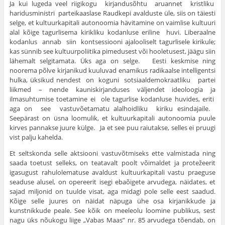
Ja kui lugeda veel riigikogu kirjandusõhtu aruannet kristliku
haridusministri parteikaaslase Raudkepi avalduste üle, siis on täiesti
selge, et kultuurkapitali autonoomia hävitamine on vaimlise kultuuri
alal kõige tagurlisema kirikliku kodanluse eriline huvi. Liberaalne
kodanlus annab siin kontsessiooni ajalooliselt tagurlisele kirikule;
kas sünnib see kultuurpoliitika pimedusest või hoole­tusest, jäägu siin
lähemalt selgitamata. Üks aga on selge. Eesti kesk­mise ning
noorema põlve kirjanikud kuuluvad enamikus radikaalse intelli­gentsi
hulka, üksikud nendest on koguni sotsiaaldemokraatliku partei
liikmed – nende kauniskirjanduses väljendet ideoloogia ja
ilmasuhtumise toetamine ei ole tagurlise kodanluse huvides, eriti
aga on see vastu­võetamatu alalhoidliku kiriku esindajaile.
Seepärast on üsna loomulik, et kultuurkapitali autonoomia puule
kirves pannakse juure külge. Ja et see puu raiutakse, selles ei pruugi
vist palju kahelda.
Et seltskonda selle aktsiooni vastuvõtmiseks ette valmistada ning
saada toetust selleks, on teatavalt poolt võimaldet ja protežeerit
igasugust rahulolematuse avaldust kultuurkapitali vastu praeguse
seaduse alusel, on opereerit isegi ebaõigete arvudega, näidates, et
sajad miljonid on tuulde visat, aga midagi pole selle eest saadud.
Kõige selle juures on näidat näpuga ühe osa kirjanikkude ja
kunstnikkude peale. See kõik on meeleolu loomine publikus, sest
nagu üks nõukogu liige „Vabas Maas” nr. 85 arvudega tõendab, on