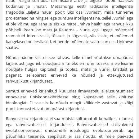
haud” vaigiti surnuks. Tammsaare „Tõe ja õiguse” poolt hääletas
kodanlus ja „mats”, Metsanurga eesti radikaalse intelligentsi
tragöödia „Jäljetu haua” poolt üks osa „vurlest”, mida tunneme
proletariaadina ning sellega suhtuva intelli­gentsina, sellel „vurlel” aga
ei ole võimu ega raha ja siis ka mitte „rahva häält” ega rahvuslikku
põhiheli. Pearu on mats ja Raudma – vurle, aga lugege mõlemaid
raamatuid intensiivselt, tõsiselt ja sügavalt, siis leiate, et mõlemad
kangelased on eestlased, et nende mõlemate saatus on eesti inimese
saatus.
Nõnda näeme siis, et see rahvas, kelle nimel nõutakse omapärast
kirjandust, jaguneb nõudjana mitmeks eri rühmituseks, meie leiame
nõud­jate hulgas kapitalisti ja töölist, matsi ja vurlel, kristlast ja
paganat, selle­pärast erinevad ka nõuded ja ettekujutused
rahvuslikust kirjandusest.
Samuti erinevad kirjanikud kuuludes ilmavaatelt ja elusuhtumiselt
erinevaisse ühiskonnakihtidesse ning kajastavad selle kihituse
ideoloogiat. Ei saa siis ka nõuda mingit kõikidele vastavat ja kõigi
poolt tunnustetavat omapärast kirjandust.
Rahvuslikku kirjandust ei saa mõista sõltumatult kohalikest oludest
ega rahvusvahelisest kirjandusest. Rahvusvahelised stiilivalemid
evolutsioneeruvad, ühiskondlik ideoloogia evolutsioneerub, aja
psüühhika teiseneb, seepärast ei saa nõuda, et meie päevade