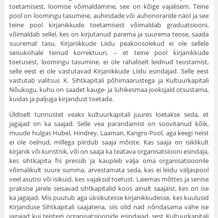
toetamisest, loomise võimaldamine, see on kõige vajalisem. Teine
pool on loomingu tasumine, auhindade või auhonoraride näol ja see
teine pool kirjanikkude toetamisest võimaldab graduatsiooni,
võimaldab sellel, kes on kirjutanud parema ja suurema teose, saada
suu­remat tasu. Kirjanikkude Liidu peakoosolekud ei ole sellele
seisukohale teinud korrektuuri, – et teine pool kirjanikkude
toetusest, loomingu tasu­mine, ei ole rahaliselt leidnud teostamist,
selle eest ei ole vastutavad Kirjanikkude Liidu esindajad. Selle eest
vastutab valitsus K. Sihtkapitali põhimäärustega ja Kultuurkapitali
Nõukogu, kuhu on saadet kauge- ja lühikesmaa jooksjaid otsustama,
kuidas ja paljuga kirjandust toetada.
Üldiselt tunnustet veaks kultuurkapitali juures loetakse seda, et
jagajad on ka saajad. Selle vea parandamist on soovitanud kõik,
muude hulgas Hubel, Hindrey, Laaman, Kangro-Pool, aga keegi neist
ei ole öelnud, millega piirdub saaja mõiste. Kas saaja on isiklikult
kirjanik või kunstnik, või on saaja ka teatava organisatsiooni esindaja,
kes sihtkapita fis pressib ja kaupleb välja oma organisatsioonile
võimalikult suure summa, arvestamata seda, kas ei leidu väljaspool
veel asutisi või isikuid, kes vajaksid toetust. Laiemas mõttes ja senise
praksise järele seisavad siht­kapitalid koos ainult saajaist, kes on ise
ka jagajad. Mis puutub aga üksi­kutesse kirjanikkudesse, kes kuulusid
Kirjanduse Sihtkapitali saajatena, siis olid nad nõndasama vähe ise
jagajad kui teistegi organisatsioonide esin­dajad, sest Kultuurkapitali