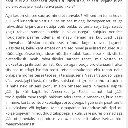
nähtus ei ole iseenesest vastus süüdistustele, et eesti kirjandus on
elule võõras ja ei vasta rahva psüühikale?
Aga kes on siis see suurus, nimetet rahvaks ? Millised on tema huvid
? Huvid kirjanduse vastu ? Kas on see midagi homogeenset, et iga
rahvusliku kirjanduse nõudja võib öelda, et tema selja taga seisab
kogu rahvas samade huvide ja vajadustega? Kahjuks nendele
nõudjatelle peame ütlema, et nagu nemad ise kuuluvad väga
erinevaisse ühiskonna­kihtidesse, nõnda kogu rahvas jaguneb
klassidesse, kellel kahtlemata on erilised huvid ja erilised nõuded. Kui
nüüd algupärase kirjanduse nõudja kuulub kodanlisse kihti, siis ta
alateadlikult peab rahvuslikuks sarnast teost, mis vastab ta
elukäsitust ja ilmasuhtumist. Kuulub aga nõudja proletariaadi hulka,
siis see muidugi hindab teost teiselt seisukohalt ehk tahab näha
omapära mõnes teises teoses ja teissugusena. Vaevalt suudab lugeja
või arvustajagi tõusta üle sellest sotsiaalsest grupist, kuhu ta kuulub,
ja näha neid ühiseid jooni, mis on omased eesti inimesele. Kapital
jääb ju küll kapitaliks Ameerikas ja Eestis samuti kui jääb
tööjõupakkumine tööjõupakkumiseks Eestis ja Ameerikas, kuid eesti
inimene, kui ta suhtub kapitaliga või tööjõuga, liigub siiski pisut teisiti
kui sakslane või inglane. Meie omapärase kirjanduse nõudjad on
kõige tugevamini nõudnud talu­poega ja küla. Selle juures on nad aga
jäänud jahedaks kirjanduse vastu, milles esitetakse iseteadlikku
maaproletaarlast.