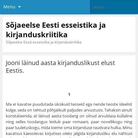
Menu
Sõjaeelse Eesti esseistika ja
kirjanduskriitika
Sõjaeelse Eesti esseistika ja kirjanduskriitika
Jooni läinud aasta kirjanduslikust elust
Eestis.
1
Ma ei kavatse puudutada üksikuid teoseid ega nende teoste ideelist
külge, seda on tehtud põhjalikult paljudes arvustusis. Tahaksin ainult
konstateerida, et läinud aasta toodang on olnud arvuldasa küllaline
ning selles toodangus leidub paar romaani, paar novellikogu ning
paar luuletus­kogu, mida loeme oma kirjanduse raudvara hulka. Minu
kavatsus käes­olevas kirjutises oleks jälgida kirjandusliku elu nähtusi