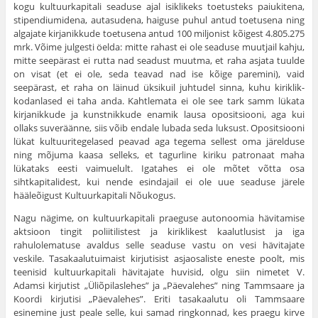
kogu kultuurkapitali seaduse ajal isiklikeks toe­tusteks paiukitena,
stipendiumidena, autasudena, haiguse puhul antud toe­tusena ning
algajate kirjanikkude toetusena antud 100 miljonist kõigest 4.805.275
mrk. Võime julgesti öelda: mitte rahast ei ole seaduse muutjail kahju,
mitte seepärast ei rutta nad seadust muutma, et raha asjata tuulde
on visat (et ei ole, seda teavad nad ise kõige paremini), vaid
seepärast, et raha on läinud üksikuil juhtudel sinna, kuhu kiriklik-
kodanlased ei taha anda. Kahtlemata ei ole see tark samm lükata
kirjanikkude ja kunstnik­kude enamik lausa opositsiooni, aga kui
ollaks suveräänne, siis võib endale lubada seda luksust. Opositsiooni
lükat kultuuritegelased peavad aga tegema sellest oma järelduse
ning mõjuma kaasa selleks, et tagurline kiriku patronaat maha
lükataks eesti vaimuelult. Igatahes ei ole mõtet võtta osa
sihtkapitalidest, kui nende esindajail ei ole uue seaduse järele
hääleõigust Kultuurkapitali Nõukogus.
Nagu nägime, on kultuurkapitali praeguse autonoomia hävitamise
aktsioon tingit poliitilistest ja kiriklikest kaalutlusist ja iga
rahulolematuse avaldus selle seaduse vastu on vesi hävitajate
veskile. Tasakaalutuimaist kirjutisist asjaosaliste eneste poolt, mis
teenisid kultuurkapitali hävitajate huvisid, olgu siin nimetet V.
Adamsi kirjutist „Üliõpilaslehes” ja „Päeva­lehes” ning Tammsaare ja
Koordi kirjutisi „Päevalehes”. Eriti tasakaalutu oli Tammsaare
esinemine just peale selle, kui samad ringkonnad, kes praegu kirve