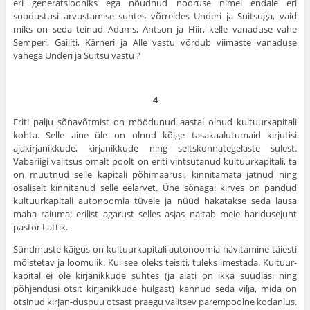
eri generatsiooniks ega nõudnud nooruse nimel endale eri
soodustusi arvustamise suhtes võrreldes Underi ja Suitsuga, vaid
miks on seda teinud Adams, Antson ja Hiir, kelle vanaduse vahe
Semperi, Gailiti, Kärneri ja Alle vastu võrdub viimaste vanaduse
vahega Underi ja Suitsu vastu ?
4
Eriti palju sõnavõtmist on möödunud aastal olnud kultuurkapitali
kohta. Selle aine üle on olnud kõige tasakaalutumaid kirjutisi
ajakirjanikkude, kirjanikkude ning seltskonnategelaste sulest.
Vabariigi valitsus omalt poolt on eriti vintsutanud kultuurkapitali, ta
on muutnud selle kapitali põhimäärusi, kinnitamata jätnud ning
osaliselt kinnitanud selle eelarvet. Ühe sõnaga: kirves on pandud
kultuurkapitali autonoomia tüvele ja nüüd hakatakse seda lausa
maha raiuma; erilist agarust selles asjas näitab meie haridusejuht
pastor Lattik.
Sündmuste käigus on kultuurkapitali autonoomia hävitamine täiesti
mõistetav ja loomulik. Kui see oleks teisiti, tuleks imestada. Kultuur­
kapital ei ole kirjanikkude suhtes (ja alati on ikka süüdlasi ning
põhjen­dusi otsit kirjanikkude hulgast) kannud seda vilja, mida on
otsinud kirjan-duspuu otsast praegu valitsev parempoolne kodanlus.