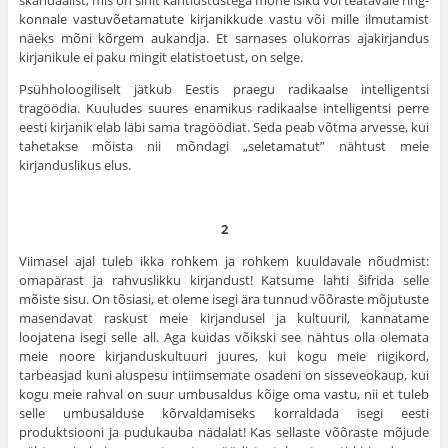
skandaalist, mis on sihit kahtlustustega mõne isiku või teatavale ring­
konnale vastuvõetamatute kirjanikkude vastu või mille ilmutamist
näeks mõni kõrgem aukandja. Et sarnases olukorras ajakirjandus
kirjanikule ei paku mingit elatistoetust, on selge.
Psühholoogiliselt jätkub Eestis praegu radikaalse intelligentsi
tragöödia. Kuuludes suures enamikus radikaalse intelligentsi perre
eesti kirjanik elab läbi sama tragöödiat. Seda peab võtma arvesse, kui
tahetakse mõista nii mõndagi „seletamatut” nähtust meie
kirjanduslikus elus.
2
Viimasel ajal tuleb ikka rohkem ja rohkem kuuldavale nõudmist:
omapärast ja rahvuslikku kirjandust! Katsume lahti šifrida selle
mõiste sisu. On tõsiasi, et oleme isegi ära tunnud võõraste mõjutuste
masen­davat raskust meie kirjandusel ja kultuuril, kannatame
loojatena isegi selle all. Aga kuidas võikski see nähtus olla olemata
meie noore kirjandus­kultuuri juures, kui kogu meie riigikord,
tarbeasjad kuni aluspesu intiim­semate osadeni on sisseveokaup, kui
kogu meie rahval on suur umb­usaldus kõige oma vastu, nii et tuleb
selle umbusalduse kõrvaldami­seks korraldada isegi eesti
produktsiooni ja pudukauba nädalat! Kas sellaste võõraste mõjude