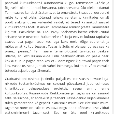
panevad kultuurkapitali autonoomia külge, Tammsaare „Tõele ja
õigusele” olid hüüdnud hosianna. Juba seesama fakt oleks pidanud
Tammsaares kahtlust äratama, et ta oma värskelt saadud loorbereid
mitte kohe ei oleks tõtanud rahaks vahetama, kinnitades omalt
poolt ajakirjan­duses väljendet väidet, et teised kirjanikud saavad
kultuurkapitali toetust ainult Tammsaare armust (vaata Tammsaare
kirjutist „Päevaleht” nr. 132, 1926). Sealsamas loeme edasi: „Nüüd
seisame selle otseteed hullumeelse tõsiasja ees, et kultuurkapitalist
saavad osa pagan teab kes, aga kaks meie kõige suuremat ja
mõjuvamat kultuurtegelast Tuglas ja Suits ei ole saanud ega saa ka
praegu pennigi.” Tammsaare terminoloogiat tarvi­tades peaksin
ütlema, et Eesti Kirjanikkude Liidu peakoosolekule on peale paari
kokku tulnud pagan teab kes, et „Loomingus” kirjutavad pagan teab
kes. Vaadake, seda juhtub vahel inimesega, kui ta ei võta vaevaks
tutvuda asjaoludega lähemalt.
Graduatsiooni küsimus ja kindlas palgalises teenistuses olevate kirja­
nikkude toetamisküsimus on seisnud päevakorral juba esimeses
kirjanik­kude palgaseaduse projektis, seega ammu enne
kultuurkapitali. Kirjanik­kude Keskkomitee ja Tuglas ise on asunud
sellel seisukohal, et andekust ja teeneid ülesnäidanud kirjanikkudelle
tuleb garanteerida kõigepealt elatusmiinimum. See elatismiinimumi
tagamise norm on tuletet Asutava Kogu poolt põhiseadusse viidud
elatismiinimumi tagamisest. See on üks pool kirjanikkude