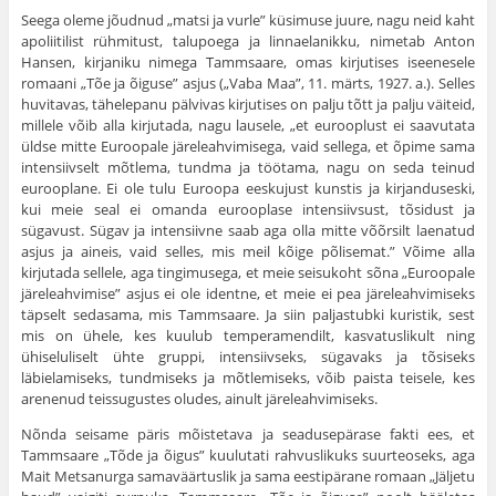
Seega oleme jõudnud „matsi ja vurle” küsimuse juure, nagu neid kaht
apoliitilist rühmitust, talupoega ja linnaelanikku, nimetab Anton
Hansen, kirjaniku nimega Tammsaare, omas kirjutises iseenesele
romaani „Tõe ja õiguse” asjus („Vaba Maa”, 11. märts, 1927. a.). Selles
huvi­tavas, tähelepanu pälvivas kirjutises on palju tõtt ja palju väiteid,
millele võib alla kirjutada, nagu lausele, „et eurooplust ei saavutata
üldse mitte Euroopale järeleahvimisega, vaid sellega, et õpime sama
intensiivselt mõt­lema, tundma ja töötama, nagu on seda teinud
eurooplane. Ei ole tulu Euroopa eeskujust kunstis ja kirjanduseski,
kui meie seal ei omanda eurooplase intensiivsust, tõsidust ja
sügavust. Sügav ja inten­siivne saab aga olla mitte võõrsilt laenatud
asjus ja aineis, vaid selles, mis meil kõige põlisemat.” Võime alla
kirjutada sellele, aga tingimusega, et meie seisukoht sõna „Euroopale
järeleahvimise” asjus ei ole identne, et meie ei pea järeleahvimiseks
täpselt sedasama, mis Tammsaare. Ja siin paljastubki kuristik, sest
mis on ühele, kes kuulub temperamendilt, kasvatuslikult ning
ühiseluliselt ühte gruppi, intensiivseks, sügavaks ja tõsiseks
läbielamiseks, tundmiseks ja mõtlemiseks, võib paista teisele, kes
arenenud teissugustes oludes, ainult järeleahvimiseks.
Nõnda seisame päris mõistetava ja seadusepärase fakti ees, et
Tamm­saare „Tõde ja õigus” kuulutati rahvuslikuks suurteoseks, aga
Mait Metsa­nurga samaväärtuslik ja sama eestipärane romaan „Jäljetu