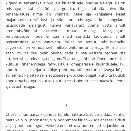
kirjandus sarnaneks läinud aja kirjandusele. Masina ajajärgu ilu on
teissugune kui käsitöö ajajärgu ilu, tagasi juhtida rahvusliku
omapärasuse nimel on võimatu. Meie aja kange­lane keset
majanduslikku võitlust ja sõda on teissugune kui kangelane
ususõdade ajajärgust. Rahva vanavarast võime võtta ainult
arenemisvõimelisi elemente, muud midagi. Mingisugune
omapärasuse nõue ei saa meid sundida luuletama ainult
regivärssides. Meie vanavara, milles on samuti rahvusvahelisi
sugemeid, on vundament, millele ehitame oma maja. Milline see
saab, milline see peab olema, seda ei saa vastata teo­reetiliste
arutlemiste järele, nagu nägime. Teame aga üht, et läheneme üldise
kultuuri tihenemisega rahvuslikule omapärasele kirjandusele, kui
andeline eesti kirjanik kõige puhtama südametunnistusega kõige
stiilse­malt kajastab selle sotsiaalse grupi ideoloogiat, kuhu ta kuulub
kogu oma isikuga, ja kui ta kujutab eesti inimest eesti maastikul tema
aja psüühhikaga.
3
Üheks läinud aasta kirjandusliku elu nähtuseks tuleb pidada kahtle­
mata ka n. n. „noorurite”, s. o. nooremate kirjanikkude eneseavaldust
väljaspool loomingut. Meie teame, et osa nooremaid kirjanikke on