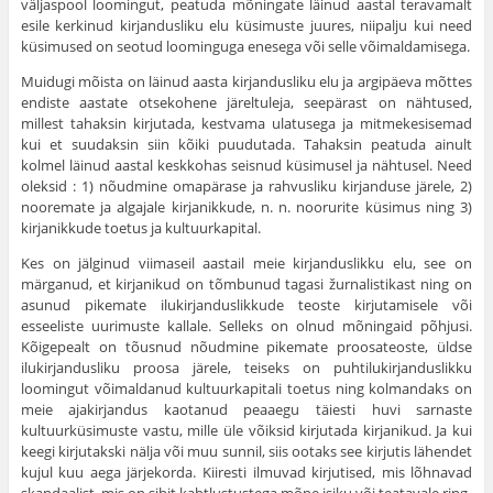
väljaspool loomingut, peatuda mõningate läinud aastal teravamalt
esile kerkinud kirjandusliku elu küsimuste juures, niipalju kui need
küsimused on seotud loominguga ene­sega või selle võimaldamisega.
Muidugi mõista on läinud aasta kirjandusliku elu ja argipäeva mõttes
endiste aastate otsekohene järeltuleja, seepärast on nähtused,
millest tahaksin kirjutada, kestvama ulatusega ja mitmekesisemad
kui et suudaksin siin kõiki puudutada. Tahaksin peatuda ainult
kolmel läinud aastal kesk­kohas seisnud küsimusel ja nähtusel. Need
oleksid : 1) nõudmine oma­pärase ja rahvusliku kirjanduse järele, 2)
nooremate ja algajale kirja­nikkude, n. n. noorurite küsimus ning 3)
kirjanikkude toetus ja kultuur­kapital.
Kes on jälginud viimaseil aastail meie kirjanduslikku elu, see on
märganud, et kirjanikud on tõmbunud tagasi žurnalistikast ning on
asunud pikemate ilukirjanduslikkude teoste kirjutamisele või
esseeliste uurimuste kallale. Selleks on olnud mõningaid põhjusi.
Kõigepealt on tõusnud nõudmine pikemate proosateoste, üldse
ilukirjandusliku proosa järele, teiseks on puhtilukirjanduslikku
loomingut võimaldanud kultuurkapitali toetus ning kolmandaks on
meie ajakirjandus kaotanud peaaegu täiesti huvi sarnaste
kultuurküsimuste vastu, mille üle võiksid kirjutada kirjanikud. Ja kui
keegi kirjutakski nälja või muu sunnil, siis ootaks see kirjutis lähendet
kujul kuu aega järjekorda. Kiiresti ilmuvad kirjutised, mis lõhnavad