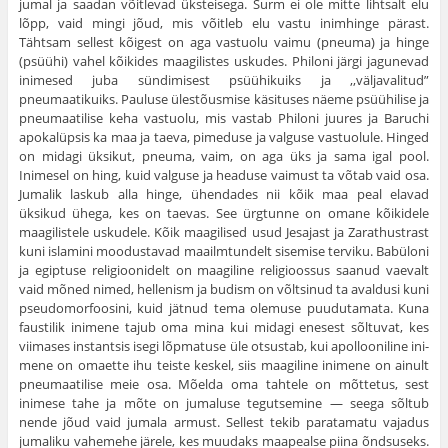
jumal ja saadan võitlevad üksteisega. Surm ei ole mitte lihtsalt elu
lõpp, vaid mingi jõud, mis võitleb elu vastu inimhinge pärast.
Tähtsam sellest kõigest on aga vastuolu vaimu (pneuma) ja hinge
(psüühi) vahel kõikides maagilistes uskudes. Philoni järgi jagunevad
inimesed juba sündimisest psüühikuiks ja ,,väljavalitud”
pneumaatikuiks. Pau­luse ülestõusmise käsituses näeme psüühilise ja
pneu­maatilise keha vastuolu, mis vastab Philoni juures ja Baruchi
apokalüpsis ka maa ja taeva, pimeduse ja valguse vastuolule. Hinged
on midagi üksikut, pneuma, vaim, on aga üks ja sama igal pool.
Inimesel on hing, kuid valguse ja headuse vaimust ta võtab vaid osa.
Jumalik laskub alla hinge, ühendades nii kõik maa peal elavad
üksikud ühega, kes on taevas. See ürgtunne on omane kõikidele
maagilistele usku­dele. Kõik maagilised usud Jesajast ja Zarathustrast
kuni islamini moodustavad maailmtundelt sisemise terviku. Babüloni
ja egiptuse religioonidelt on maa­giline religioossus saanud vaevalt
vaid mõned nimed, hellenism ja budism on võltsinud ta avaldusi kuni
pseudomorfoosini, kuid jätnud tema olemuse puudu­tamata. Kuna
faustilik inimene tajub oma mina kui midagi enesest sõltuvat, kes
viimases instantsis isegi lõpmatuse üle otsustab, kui apollooniline ini­
mene on omaette ihu teiste keskel, siis maagiline ini­mene on ainult
pneumaatilise meie osa. Mõelda oma tahtele on mõttetus, sest
inimese tahe ja mõte on jumaluse tegutsemine — seega sõltub
nende jõud vaid jumala armust. Sellest tekib paratamatu vajadus
jumaliku vahemehe järele, kes muudaks maa­pealse piina õndsuseks.