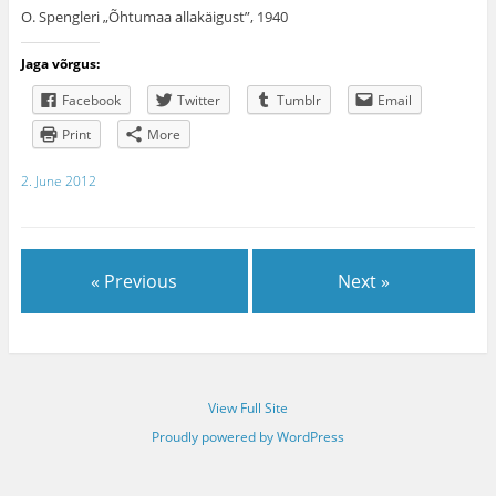
O. Spengleri „Õhtumaa allakäigust”, 1940
Jaga võrgus:
Facebook
Twitter
Tumblr
Email
Print
More
2. June 2012
« Previous
Next »
View Full Site
Proudly powered by WordPress