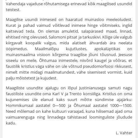
Vahendaja vajaduse rõhuta­misega erinevad kõik maagilised usundid
teistest.
Maagilise usundi inimesed on haaratud muinasloo meeleoludest.
Kurat ja pahad vaimud võitlevad ini­mese hinge võitmiseks, inglid
kaitsevad teda. On olemas amuletid, salapärased maad, linnad,
ehitised ning olevused, Salomoni pitsat ja tarkuskivi. Kõige üle valgub
kiirgavalt koopalik valgus, mida alatiselt ähvardab ära neelata
ööpimedus. Maailmalõpu kujut­lustes, apokalüptikas on
muinasmaailma visioon kõr­gema traagilise jõuni tõusnud. Jeesuse
siseelu on meile, Õhtumaa inimestele, niivõrd kaugel ja võõras, et
faustilik kristlus väga vähe on üle võtnud pseudomorfoosi rikkusest,
nimelt mitte midagi maailma­tundest, vähe sisemisest vormist, kuid
palju mõiste­test ja kujudest.
Maagiliste usundite ajalugu on lõpul Justinianusega samuti nagu
faustiliste usundite oma Karl V ja Trento konsiiliga. Kristlus on oma
kujunemises üle elanud kaks suurt mõtte sündimise ajajärku:
Hommikumaal aastatel 0—500 ja Õhumaal aastatel 1000—1500.
Need mõlemad on kahe kultuuri varaajad, kuna hilisemad ajad oma
vaimuarenguga ning linna­dega tähistavad loominguliste jõudude
kadu.
L. Vahter