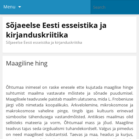
Menu
Sõjaeelse Eesti esseistika ja
kirjanduskriitika
Sõjaeelse Eesti esseistika ja kirjanduskriitika
Maagiline hing
Õhtumaa inimesel on raske enesele ette kujutada maagilise hinge
suhtumist maailma vastavate mõistete ja sõnade puudumisel.
Maagilisele teadvusele pais­tab maailm ulatusena, mida L. Frobeniuse
järgi võib nimetada koopalikuks. Ärkvelolemine, mikrokosmose ja
makrokosmose vaheline pinge, tingib igas kultuu­ris erinevad
sümboolse tähendusega vastandmõisted. Antiikses maailmas olid
sellisteks mateeria ja vorm, Õhtumaal mass ja jõud. Maagiline
teadvus tajus seda ürgdualismi tuhandekordselt. Valgus ja pime­dus
on need maagilised substantsid. Taevas ja maa, headus ja kurjus,