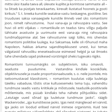
mitte üksi itaalia taeva all, ülevate kup­lite ja korintose sammaste all –
ta õitseb ka püstjais teravkaartes, kirevalt ilustatud hooneis ja gooti
kirikuis.” S. t. kreeka kunstile seatakse vastu keskaegne, gootiline. Ses
truuduses saksa vanaaeg­sele kunstile ilmneb veel üks romantismi
joon, nimelt rahvustunne, huvi vana-aja ja rahvuspära vastu. See
huvi oli eriti viljakas – romantikuile on teadus tänu võlgu paljude
tähtsate avastuste ja uurimuste eest vana-aja ning rahvuspära
tundmaõppimise alal. See rahvustunne saigi lüliks, mis ühendas
romantismi poliitilise luulega, kui Saksamaa, kelle oli rõhunud maha
Napoleon, hakkas ärkama sajanditepikkusest unest, kui temas
välgatasid rahvusliku eneseteadvuse esimesed helgid ja sai ilmseks
tahe ühendada sajad pisikesed vürstiriigid üheks tugevaks riigiks.
Romantismi tunnusmärgiks on subjektivism, isiku omavoli,
seaduste puudumine. Vastandina kindlale kooskõlale,
objektiivsusele ja osade proportsionaalsusele, s. o. neile joontele, mis
iseloomus­tavad klassitsismi, – romantism kuulutas välja luule­taja
täieliku vabaduse, tõstis otse kultusesemeks tema tuju, vahenditu
tundmuse seadis vastu kriitikale ja mõistusele, teaduslik-positiivsele
mõtlemisele, mis püüab kindlaks teha nähete põhjuslikku sidet.
„Leiutage uued sõnad iga luuletuse tundmuse jaoks”, räägib
Wackenroder, „iga kunstiteose jaoks. Igas neist mänglevad eri värvid,
iga jaoks on loodud erilised närvid inimese organismis. Kuid teie
punute mõis­tuse väljamõeldiste abil sõnadest süsteemi, te tahate