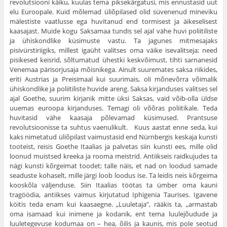
revolutsiooni käiku, kuulas tema piksekärgatusi, mis ennustasid uut
elu Euroopale. Kuid mõlemad üli­õpilased olid süvenenud mineviku
mälestiste vaatlusse ega huvitanud end tormisest ja äikeselisest
kaasajast. Muide kogu Saksamaa tundis sel ajal vähe huvi polii­tiliste
ja ühiskondlike küsimuste vastu. Ta jagunes mitmesajaks
pisivürstiriigiks, millest igaüht valitses oma väike isevalitseja; need
pisikesed keisrid, sõltu­matud ühestki keskvõimust, tihti sarnanesid
Venemaa pärisorjusaja mõisnikega. Ainult suuremates saksa riikides,
eriti Austrias ja Preisimaal kui suurimais, oli mõnevõrra võimalik
ühiskondlike ja poliitiliste huvide areng. Saksa kirjanduses valitses sel
ajal Goethe, suurim kirjanik mitte üksi Saksas, vaid võib-olla üldse
uuemas euroopa kirjanduses. Temagi oli võõras poliitikale. Teda
huvitasid vähe kaasaja põlevamad küsimused. Prantsuse
revolutsioonisse ta suhtus vaenulikult. Kuus aastat enne seda, kui
kaks nimetatud üli­õpilast vaimustasid end Nürnbergis keskaja kunsti
tooteist, reisis Goethe Itaalias ja palvetas siin kunsti ees, mille olid
loonud muistsed kreeka ja rooma meist­rid. Antiikseis raidkujudes ta
nägi kunsti kõrgeimat toodet; talle näis, et nad on loodud samade
seaduste kohaselt, mille järgi loob loodus ise. Ta leidis neis kõrgeima
kooskõla väljenduse. Siin Itaalias töötas ta ümber oma kauni
tragöödia, antiikses vaimus kir­jutatud Iphigenia Taurises. Igavene
köitis teda enam kui kaasaegne. „Luuletaja”, rääkis ta, „armastab
oma isamaad kui inimene ja kodanik, ent tema luulejõu­dude ja
luuletegevuse kodumaa on – hea, õilis ja kaunis, mis pole seotud