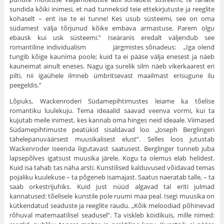
sun­dida kõiki inimesi, et nad tunneksid teie ettekirjutuste ja reeglite
kohaselt – ent ise te ei tunne! Kes usub süsteemi, see on oma
südamest välja tõrjunud kõike embava armastuse. Parem olgu
ebausk kui usk süsteemi.” Iseäranis eredalt väljendub see
romantiline individualism järgmistes sõnadeus: „Iga olend
tungib kõige kaunima poole; kuid ta ei pääse välja enesest ja näeb
kauneimat ainult eneses. Nagu iga surelik silm näeb vikerkaarest eri
pilti, nii igaühele ilmneb ümbritsevast maailmast erisugune ilu
peegeldis.”
Lõpuks, Wackenroderi Südamepihtimustes leiame ka tõelise
romantiku luulekuju. Tema ideaalid saavad veenva vormi, kui ta
kujutab meile inimest, kes kannab oma hinges neid ideaale. Viimased
Südamepihtimuste peatükid sisalda­vad loo „Joseph Berglingeri
tähelepanuväärsest muusikali­sest elust”. Selles loos jutustab
Wackenroder iseenda liigu­tavast saatusest. Berglinger tunneb juba
lapsepõlves igat­sust muusika järele. Kogu ta olemus elab helidest.
Kuid isa tahab tas näha arsti. Kunstilised kalduvused või­davad temas
pojaliku kuulekuse – ta põgeneb isamajast. Saatus naeratab talle, – ta
saab orkestrijuhiks. Kuid just nüüd algavad tal eriti julmad
kannatused: tõelisele kunstile pole ruumi maa peal. Isegi muusika on
kütkendatud sea­duste ja reeglite raudu. „Kõik meloodiad põhinevad
rõhu­val matemaatilisel seadusel”. Ta viskleb köidikuis, mille nimed: