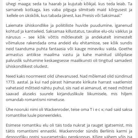
ühegi maaga; seda ta haarab ja kujutab kõikjal, kus teda leiab. Ta
sarnaneb kotkaga, kes vaba pilguga silmitseb maid kõrgusest ja
kellele on ükskõik, kus tabada jänest, kas Preisis või Saksimaal.”
Laiemate ühiskondlike ja poliitiliste huvide puudumine, iganenud
kohtud ja kantseleid, Saksamaa kil­lustatus, tavalise elu-olu väiklus ja
närusus – see kõik võttis mõtlevatelt ja andekatelt inimestelt
võimaluse rakendada oma andeid elu ehitamisse, see kõik sundis
neid taanduma puhta fantaasia või kauge mineviku valda. Goethe
armastus antiikse maailma vastu ja kahe mainitud üliõpilase
palvuslik suhtumine kesk­aegsesse maalikunsti oli tingitud samadest
ühiskondli­kest oludest.
Need kaks noormeest olid ühevanused. Nad mõlemad olid sündinud
1773. aastal. Ja kui nad pärast hämarate kirikute harrast vaatlemist
vahetasid mõt­teid nähtu puhul, siis nad ei aimanud, et need mõtted
saavad aluseks suurele kirjanduslikule liikumisele, mis hiljem
omandab romantismi nimetuse.
Ühe nooruki nimi oli Wackenroder, teise oma T i e с к; nad said saksa
romantilise luule pio­neerideks.
Esimese romantiku elu oli täis toda nukrat ja rauget igatsemist, mis
täitis romantismi ennastki. Wackenroder sündis Berliinis karmi ja
despootliku preisi suurametniku perekonnas. Kõige vähem võis isa