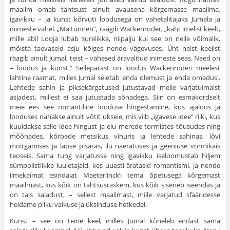
maailm omab tähtsust ainult avausena kõrgemasse maailma,
igavikku – ja kunst kõrvuti loodusega on vahetalitajaks Jumala ja
inimeste vahel. „Ma tunnen”, räägib Wackenroder, „kaht imelist keelt,
mille abil Looja lubab surelikke, niipalju kui see on neile võimalik,
mõista taevaseid asju kõiges nende vägevuses. Üht neist keelist
räägib ainult Jumal, teist – vähesed äravalitud ini­meste seas. Need on
– loodus ja kunst.” Sellepärast on loodus Wackenroderi meelest
lahtine raamat, milles Jumal seletab enda olemust ja enda omadusi.
Lehtede sahin ja piksekärgatused jutustavad meile varjatuimaist
asjadest, millest ei saa jutustada sõnadega. Siin on esmakordselt
meie ees see romantiline looduse hingestamine, kus ajaloos ja
looduses nähakse ainult võtit uksele, mis viib „igavese idee” riiki, kus
kuuldakse selle idee hingust ja elu merede tormistes tõusudes ning
mõõnades, kõrbede metsikus vihu­ris ja lehtede sahinas, lõvi
möirgamises ja lapse pisaras, ilu naeratuses ja geeniuse vormikais
teoseis. Sama tung varjatusse ning igavikku iseloomustab hiljem
sümbolistlikke luuletajaid, kes uuesti äratasid romantismi, ja nende
ilme­kaimat esindajat Maeterlinck’i tema õpetusega kõrgemast
maailmast, kus kõik on tähtsusraskem, kus kõik siseneb ise­endas ja
on täis saladust, – sellest maailmast, mille varjatud sfääridesse
heidame pilku vaikuse ja üksinduse hetkedel.
Kunst – see on teine keel, milles Jumal kõneleb endast sama