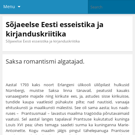
Menu
Sõjaeelse Eesti esseistika ja
kirjanduskriitika
Sõjaeelse Eesti esseistika ja kirjanduskriitika
Saksa romantismi algatajad.
Aastal 1793 kaks noort Erlangeni ülikooli üliõpi­last hulkusid
Nürnbergi, muistse Saksa linna tänavail, peatusid kauaks
vanaaegsete majade ning kirikute ees, ja, astudes sisse kirikuisse,
tundide kaupa vaatlesid pühakute pilte; nad nautisid, vanaaja
ehituskunsti ja maalikunsti mälestisi. See oli sama aasta; kus naab­
ruses – Prantsusmaal – lavastus maailma tragöödia põrutavaimaid
vaatusi. Sel aastal langes tapalaval Prantsuse kukutatud kuninga
Louis XVI pea; ühes temaga saadeti surma ka kuninganna Marie-
Antoinette. Kogu maailm jälgis pingul tähelepanuga Prant­suse