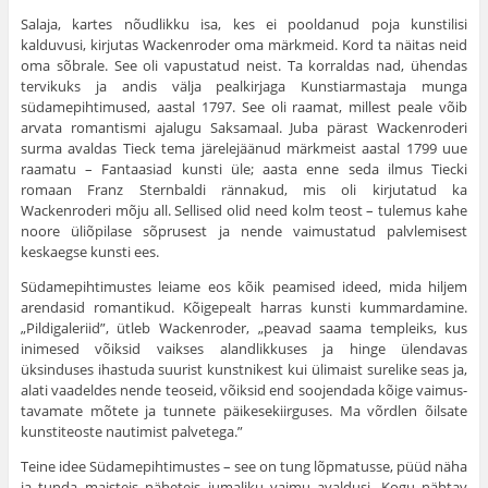
Salaja, kartes nõudlikku isa, kes ei pooldanud poja kunstilisi
kalduvusi, kirjutas Wackenroder oma märk­meid. Kord ta näitas neid
oma sõbrale. See oli vapus­tatud neist. Ta korraldas nad, ühendas
tervikuks ja andis välja pealkirjaga Kunstiarmastaja munga
südamepihtimused, aastal 1797. See oli raamat, millest peale võib
arvata romantismi ajalugu Saksamaal. Juba pärast Wackenroderi
surma avaldas Tieck tema järele­jäänud märkmeist aastal 1799 uue
raamatu – Fantaa­siad kunsti üle; aasta enne seda ilmus Tiecki
romaan Franz Sternbaldi rännakud, mis oli kirjutatud ka
Wackenroderi mõju all. Sellised olid need kolm teost – tulemus kahe
noore üliõpilase sõprusest ja nende vaimustatud palvlemisest
keskaegse kunsti ees.
Südamepihtimustes leiame eos kõik peamised ideed, mida hiljem
arendasid romantikud. Kõigepealt harras kunsti kummardamine.
„Pildigaleriid”, ütleb Wacken­roder, „peavad saama templeiks, kus
inimesed võiksid vaik­ses alandlikkuses ja hinge ülendavas
üksinduses ihastuda suurist kunstnikest kui ülimaist surelike seas ja,
alati vaadeldes nende teoseid, võiksid end soojendada kõige vaimus­
tavamate mõtete ja tunnete päikesekiirguses. Ma võrdlen õilsate
kunstiteoste nautimist palvetega.”
Teine idee Südamepihtimustes – see on tung lõp­matusse, püüd näha
ja tunda maisteis näheteis jumaliku vaimu avaldusi. Kogu nähtav