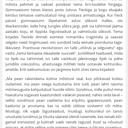
mõista pehmet ja vaikset poisikest tema õrn-luulelise hingega.
Gümnaasiumi teises klassis poiss tutvus Tieckiga ja kogu eluajaks
kiindus temasse vaimusta­tud ning unistava armastusega. Kui Tieck
pärast gümnaasiumi lõpetamist astus ülikooli Halles, siis
Wackenroder, kelle hing tungles sõbra järgi, pidi isa tahtmisel jääma
aastaks koju, et õppida õigusteadust ja valmistuda ülikooli. Tema
kirjades Tieckile ilmneb esimese romantiku tragöödia ja saavad
selgeks need tingimused, mis sundisid teda eemale pöörduma tege­
likkusest. Prantsuse revolutsioon on talle „võõras ja selgusetu” ega
vasta „tema fantaasia ideaalsele suu­nale”. Juriidilised teadused, mida
ta õpib isa taht­misel, on talle vastikud; jälestusega õpib ta pähe
juriidilisi oskussõnu, ahastusega mõtleb teda ootavale kohtuniku-
ametile. Eriti iseloomustav on järgmine koht ühes tema kirjadest:
„Ma pean rakendama külma mõistust seal, kus põrka­vad kokku
südamed, ma pean veega kustutama kire tuld, pean lahti raiuma
mitmesuguste kahjustatud huvide sõlmi. Sündmus, mille puhul mina
haaratuna sügavast kaastundest valaksin pisaraid, nähes teda laval –
sellist sündmust pean vaatlema kui erijuhtu igapäevsusest, pean
kaaluma ja arvu­tama, kas ta sobib üldisse süsteemi või mitte.
Muidugi, riik vajab õigusteadust, muidugi, kohtunikul on tarvis
unustada tundmus ja tõusta säärase olendi tasemele, kes seisab kõr­
gemal inimestest ja külmalt vaeb nende tegusid. Kuid sa nõustud
minuga, et mitte selline pole inimese ülim teene ja õilsaim pürgimus.