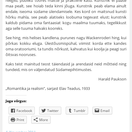
reeglid, publiku toores maitse ja praktiline kasu. Kunstnik ei pääse
maa pealt, see hoiab teda kinni jõuga. Kunstnik peab elama ainult
endale, iseoma südame ülendami­sele. Kes kord on maitsnud kunsti
hõrku mahla, see peab alatiseks loobuma tegevast elust; kunstnik
kaldub pidama oma fantaasiat kogu maailma tuumaks, tegelikkust
aga selle tuuma halvaks kooreks.
See hing, mis helises kandlena, purunes nagu Wackenroderi hing, kui
põrkas kokku eluga. Ülestõusmispühal, viimist korda ette kandes
oma oratooriumi, ta tundis nõr­kust, kahvatus kui koolja ja peagi suri
õitsvas nooruses.
Kaks teist mainitud teost täiendasid ja arendasid neid mõtteid ning
tundeid, mis on väljendatud Südamepihtimustes.
Harald Paukson
„Romantika ja realism”, sarjast Elav Teadus, 1933
Jaga võrgus:
Facebook
Twitter
Tumblr
Email
Print
More