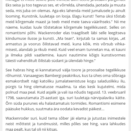
Eks seisa ju too tegevus ses, et võrrelda, ühendada, jaotada ja muuta
seda, mis juba on olemas. Aga eks lahenda meid jumalusele ju ainult
looming. Kunstnik, luuletaja on looja. Elagu kunst! Tema üksi tõs­tab
meid kõrgemale maast ja teeb meid meie taeva vääri­hseks.” Nii me
näeme, kuidas luule tõstetakse kõrgemale tegelikkusest. Selles on
romantismi põhi. Wackenroder elas traagiliselt läbi selle leegitseva
kiindumuse ilusse ja kunsti. „Ma tean”, kirjutab ta samas kirjas, „et
armas­tus ja voorus õilistavad meid, kuna kõik, mis võrsub vihka­
misest, alandab ja rikub meid. Kuid veel enam tunnetan ma, et kauni
ja ilmeka pildi vaatlemine, kauni nautimine kõigis kunstivormes
täiesti vahenditult õilistab südant ja ülendab hinge.”
See habras hing ei kannatanud välja toore ja proo­salise tegelikkuse
rõhumist. Vanaaegses Bambergi peakirikus, kus ta ühes oma sõbraga
esmakordselt nägi katoliku jumalateenistuse kogu saladuslikku ilu,
pürgis ta hing olematusse maailma, ta elas kesk kuju­telmi, mida
polnud maa peal. Kuid asjalik ja vali isa nõudis tegusid. 13. veebruaril
1798, saavutamata 25-aastast iga, suri luuletaja närvipalaviku kätte.
Õrn süda purunes elu halastamatuis tormides. Romantismi esimene
pääsuke hukkus, suutmata ära oodata kevadist päikest…
Wackenroder suri, kuid tema sõber jäi elama ja jutustas inimestele
neist mõtteist ja tundmusist, milles põles see hing, vara lahkudes
maa pealt, kus tal oli nii kitsas.