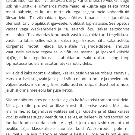
saladuslikul kombel. Nii uhtuvad usk ja kunst üheks tervikuks. Nagu
usk nii kunstki ei ümmarda mitte maad, ei kujuta ega seleta mitte
maisi nähteid, ei kujuta mitte elu ega selgita meie vahendituid
ülesandeid. Ta võimaldab igas nähtes tabada selle jumalikku
olemust, ta viib ajalikust igavesele, lõplikust lõpmatusse. See õpetus
vastas väga Wackenroderi ja 18. sajandi lõpu saksa selts­konna
meeleolule. Ta vabandas lohutavalt vastikust, mida tunti tegelikkuse
vastu, ta lubas selles näotus saksa tegelikkuses näha saladuslikku
kõrgemat mõtet, elada luulelistele väljamõeldistele, anduda
vaatlusele aktiivse tegevuse ja võit­luse asemel. Ja igakord kriiside
ajajärgel, kui tegelikkus ei rahuldanud, said unistus ning tung
lõpmatusse luule armastatumateks motiivideks.
Nii leidsid kaks noort üliõpilast, kes jalutasid vana Nürnbergi tänavail,
esmakordselt sügavaid ja selgeid sõnu nende tunnete ja meeleolude
väljenduseks, mis mõnigi kord vallutasid euroopa üldsust pettumuse
ja ühiskonna meeleolu languse hetkil.
Südamepihtimustes pole raske jälgida ka kõiki teisi romantismi ideid.
Nii algab siin protest an­tiikse kunsti ihalemise vastu. Me juba
mainisime, et kirjanduses valitses sel ajal Goethe ja et klassikalises
voolus valitses sügav veendumus selles, et helleeni kunsti tooted on
loodud looduse enda sea­duste järgi. Hiljem kuulutasid romantikud
avaliku sõja klassikalisele suunale, kuid Wackenroder pole nii
sallimatu. Ta ainult toob esiplaanile keskaja: „tõeline kunst ei asu