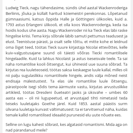
Ludwig Tieck, nagu tähendasime, sündis ühel aastal Wackenroderiga
Berliinis, jõuka ja küllalt hari­tud köiemeistri perekonnas. Lõpetanud
gümnaasiumi, katsus õppida Halle ja Göttingeni ülikooles, kuid a.
1793 astus Erlangeni ülikooli, et olla koos Wacken­roderiga, keda isa
hoidis kodus ühe aasta. Nagu Wackenroder nii ka Tieck elas läbi raske
hingelise kriisi. Tema kirju sõbrale läbib samuti pettumus tea­dusest ja
elust. Teenistuse pärast, ja osalt selle tõttu, et mitte kohe ei leidnud
oma õiget teed, töötas Tieck suure kirjastaja Nicolai ettevõttes, kelle
kuiv-valgustusajane suund oli täiesti võõras Tiecki romantilisele
hingelaadile. Kuid ta lahkus Nicolaist ja astus ise­seisvale teele. Ta sai
näha romantilise kooli õitsengut, kui ühinesid uue suuna sõbrad. Ta
kirjutas rea luule­teoseid, töötas saksa keskaegse luule kallal, milles oli
nii palju sugulaslikku romantilisele hingele, andis välja mõned neist
endisaja mälestustest. Ta elas üle romantilise luule õitsengu,
pärastpoole isegi sõdis tema äärmuste vastu, kirjutas arvustuslikke
artikleid, töötas Dresdeni õueteatri jaoks ja üksvahe – umbes 60
aasta eas – oli nii lugupeetud, et arvustajad tihti nimetasid teda
teiseks luuletajaks Goethe järel. Kuid 1853. aastal päästis surm
ülivana luuletaja kurvast vältimatusest: ta ei tarvitsenud näha, kuidas
temale kallid romantilised ideaalid purunesid elu uute nõuete ees.
Selline on lugu kahest sõbrast, kes algatasid romantismi. Mida aga on
nad pärandanud meile?