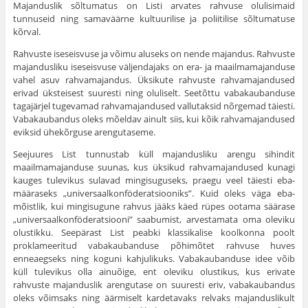
Majanduslik sõltumatus on Listi arvates rahvuse olulisimaid
tunnuseid ning samaväärne kultuurilise ja poliitilise sõltumatuse
kõrval.
Rahvuste iseseisvuse ja võimu aluseks on nende majandus. Rahvuste
majandusliku iseseisvuse väljendajaks on era- ja maa­ilmamajanduse
vahel asuv rahvamajandus. Üksikute rahvuste rahvamajandused
erivad üksteisest suuresti ning oluliselt. See­tõttu vabakaubanduse
tagajärjel tugevamad rahvamajandused vallutaksid nõrgemad täiesti.
Vabakaubandus oleks mõeldav ai­nult siis, kui kõik rahvamajandused
eviksid ühekõrguse arengu­taseme.
Seejuures List tunnustab küll majandusliku arengu sihindit
maailmamajanduse suunas, kus üksikud rahvamajandused kunagi
kauges tulevikus sulavad mingisuguseks, praegu veel täiesti eba­
määraseks „universaalkonföderatsiooniks”. Kuid oleks väga eba­
mõistlik, kui mingisugune rahvus jääks käed rüpes ootama sää­rase
„universaalkonföderatsiooni” saabumist, arvestamata oma oleviku
olustikku. Seepärast List peabki klassikalise koolkonna poolt
proklameeritud vabakaubanduse põhimõtet rahvuse huves
enneaegseks ning koguni kahjulikuks. Vabakaubanduse idee võib
küll tulevikus olla ainuõige, ent oleviku olustikus, kus erivate
rahvuste majanduslik arengutase on suuresti eriv, vabakaubandus
oleks võimsaks ning äärmiselt kardetavaks relvaks majandusli­kult