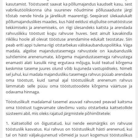
kasutamist. Tööstusest saavat ka põllumajandus kaudselt kasu, sest
vabrikutööliskonna üha suurenev nõudmine põllusaaduste järgi
tõstab nende hinda ja järelikult maarentigi. Seepärast ülekaalukalt
põllumajanduslikes maades, kus häid eel­dusi elujõulise omatööstuse
tekkimiseks ja arenemiseks, on riigi ülesandeks kaitsta ja arendada
rahvuslikku tööstust kogu rah­vuse huves. Sest ainult kavakindla
riikliku hoole all olevat töös­tuse arendamine edukalt teostatav. Siin
peab eriti appi tulema riigi otstarbekas väliskaubanduspoliitika. Väga
madala, algelise majandustasemega rahvustele on kaubanduslik
suhtlemine arene­numate, kõrgema majandustasemega rahvustega
enamasti alati kasulik ning ergutava mõjuga, kuid teatud kõrgema
keskmise ta­seme juures olund võib kujuneda vastupidiseks. Nimelt
sel juhul, kui madala majandusliku tasemega rahvus püüab arendada
oma tööstust, kuid samal ajal tööstuslikult arenenum rahvus
lämmatab selle püüu oma tööstustoodete kõrgema väärtuse ja
odavama hinnaga.
Tööstuslikult madalamal tasemel asuvad rahvused peavad kaitsma
oma tööstust tugevamate ülevõimu vastu otstarbeka kaitsetollide
süsteemi abil, mis oleks rajatud järgmistele põhi­mõtetele:
1. Kaitsetollid on õigustatud, kui nende eesmärgiks on rah­vuse
tööstuslik kasvatus. Kui rahvus on tööstuslikult hästi arenenud, kui
tal on hästi väljakujunenud võimeid ja suuri kogemusi tööstuslikus