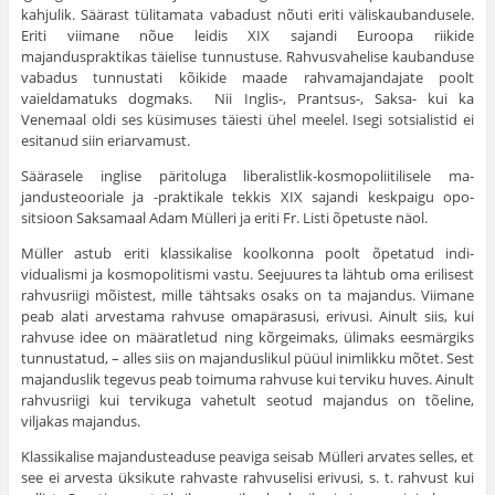
kahjulik. Säärast tülitamata vabadust nõuti eriti väliskaubandusele.
Eriti viimane nõue leidis XIX sajandi Euroopa riikide
majanduspraktikas täielise tunnustuse. Rahvusvahelise kaubanduse
vabadus tunnustati kõikide maade rahvamajandajate poolt
vaieldamatuks dogmaks. Nii Inglis-, Prantsus-, Saksa- kui ka
Venemaal oldi ses küsimuses täiesti ühel meelel. Isegi sotsia­listid ei
esitanud siin eriarvamust.
Säärasele inglise päritoluga liberalistlik-kosmopoliitilisele ma­
jandusteooriale ja -praktikale tekkis XIX sajandi keskpaigu opo­
sitsioon Saksamaal Adam Mülleri ja eriti Fr. Listi õpetuste näol.
Müller astub eriti klassikalise koolkonna poolt õpetatud indi­
vidualismi ja kosmopolitismi vastu. Seejuures ta lähtub oma eri­lisest
rahvusriigi mõistest, mille tähtsaks osaks on ta majandus. Viimane
peab alati arvestama rahvuse omapärasusi, erivusi. Ainult siis, kui
rahvuse idee on määratletud ning kõrgeimaks, ülimaks eesmärgiks
tunnustatud, – alles siis on majanduslikul püüul inimlikku mõtet. Sest
majanduslik tegevus peab toimuma rahvuse kui terviku huves. Ainult
rahvusriigi kui tervikuga vahetult seotud majandus on tõeline,
viljakas majandus.
Klassikalise majandusteaduse peaviga seisab Mülleri arvates selles, et
see ei arvesta üksikute rahvaste rahvuselisi erivusi, s. t. rahvust kui