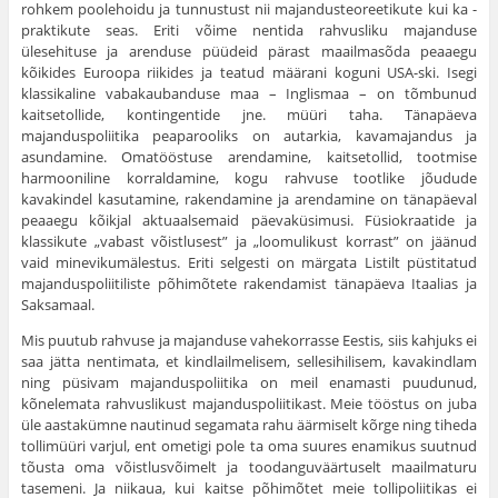
rohkem poolehoidu ja tunnustust nii majandusteoreetikute kui ka -
praktikute seas. Eriti võime nentida rah­vusliku majanduse
ülesehituse ja arenduse püüdeid pärast maa­ilmasõda peaaegu
kõikides Euroopa riikides ja teatud määrani koguni USA-ski. Isegi
klassikaline vabakaubanduse maa – Ing­lismaa – on tõmbunud
kaitsetollide, kontingentide jne. müüri taha. Tänapäeva
majanduspoliitika peaparooliks on autarkia, kavamajandus ja
asundamine. Omatööstuse arendamine, kait­setollid, tootmise
harmooniline korraldamine, kogu rahvuse toot­like jõudude
kavakindel kasutamine, rakendamine ja arenda­mine on tänapäeval
peaaegu kõikjal aktuaalsemaid päevaküsi­musi. Füsiokraatide ja
klassikute „vabast võistlusest” ja „loomulikust korrast” on jäänud
vaid minevikumälestus. Eriti sel­gesti on märgata Listilt püstitatud
majanduspoliitiliste põhimõ­tete rakendamist tänapäeva Itaalias ja
Saksamaal.
Mis puutub rahvuse ja majanduse vahekorrasse Eestis, siis kahjuks ei
saa jätta nentimata, et kindlailmelisem, sellesihili­sem, kavakindlam
ning püsivam majanduspoliitika on meil ena­masti puudunud,
kõnelemata rahvuslikust majanduspoliitikast. Meie tööstus on juba
üle aastakümne nautinud segamata rahu äärmiselt kõrge ning tiheda
tollimüüri varjul, ent ometigi pole ta oma suures enamikus suutnud
tõusta oma võistlusvõimelt ja toodanguväärtuselt maailmaturu
tasemeni. Ja niikaua, kui kaitse põhimõtet meie tollipoliitikas ei