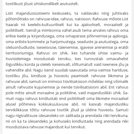
tootlikust jõust ühiskondlikelt asutustelt.
Listi majandussüsteemi keskuseks, ta valdavaks ning juhti­vaks
põhimõtteks on rahvuse-idee, rahvus, natsioon. Rahvuse mõiste List
haarab nii keelelis-kultuuriliselt kui ka ajalooliselt, moraalselt ja
poliitiliselt. Isendi ja inimkonna vahel asub tema arvates rahvus oma
erilise keele ja kirjandusega, oma omapä­rase põlvnemise ja ajalooga,
oma eriliste kommete ja harjumus­tega, seaduste ja asutustega, oma
olelusnõudluste, iseseisvuse, täie­nemise, igavese arenemise ja eraldi
territooriumiga. Rahvus on ühik, kes tuhande ühise vaimu- ja
huvisidemega moodustab ter­viku, kes tunnustab omavahelist
õiguslikku korda ja oleleb ise­seisvalt, sõltumatult vaid iseenese jõu ja
vahendite abil. Nagu isend suudab saavutada oma vaimse hariduse,
tootliku jõu, kind­luse ja hüveolu peamiselt rahvuse liikmena ja
rahvuse abil, sa­muti on inimsoo tsivilisatsioon mõeldav ning võimalik
ainult rah­vuste kujunemise ja nende tsivilisatsiooni abil. Ent rahvus
pole mitte ainult moraalne ja poliitiline, vaid majanduslikki ühik. Sa­
muti nagu rahvus kindlustab end poliitiliselt oma liikmete mo­raalsel
alusel põhineva kokkukuuluvuse abil, nii kasvab majan­dusliku
terviklikkuse tõttu rahvuse tootlik jõud ja üldine hüve­olu. Samuti
nagu riigivalitsuse ülesandeks on säilitada ja aren­dada riiki tervikuna,
nii on ka ta ülesandeks ja kohuseks kind­lustada ning arendada riiki
moodustava rahvuse majandust kui tervikut.