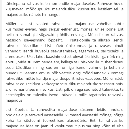
tähelepanu rahvuslikule momendile majanduselus. Rahvuse huvid
kujunevad mõõdupuuks majan­duslike küsimuste käsitlemisel ja
majanduslike nä­hete hinnangul.
Mülleri ja Listi vaated rahvuse ja majanduse vahelise suhte
küsimuses evivad, nagu selgus eelnenust, mõnegi ühise joone. Ent
neil on samal ajal sügavaid, põhilisi erivusigi. Müllerile on rahvus,
natsioon, ise-eesmärk, lõppsiht. Natsioonile ta al­lutab isendi,
rahvuse üksikliikme. List näeb ühiskonnas ja rah­vuses ainult
vahendit isendi hüveolu saavutamiseks, tagami­seks, säilituseks ja
arenduseks. Üksi, lahus kaasinimestest olevat üksikisik liiga nõrk ning
abitu. „Mida suurem nende arv, kellega ta ühiskondlikult ühenduses,
seda täiuslikum ning suurem on iga isendi vaimne ja kehaline
hüveolu.” Säärane erivus põhivaateis ongi mõõduandev kummagi
rahvusliku mõtte kandja majanduspoliitilistes vaadetes. Müller näeb
rahvuse edu eel­dust keskaegse seisusliku majanduskorra taassünnis,
s. o. roman­tilises minevikus. Listi pilk on aga suunatud tulevikku; ta
ees­märgiks on tuleviku isendi hüveolu, mille tagatiseks rahvuslik
majandus.
Listi õpetus, ta rahvusliku majanduse süsteem leidis innu­kaid
pooldajaid ja teravaid vastaseidki. Viimased avastasid mõ­negi nõrga
koha ta süsteemi teoreetilises alusmüüris. Ent ta rahvusliku
majanduse idee on jäänud vankumatult püsima ning võitnud üha