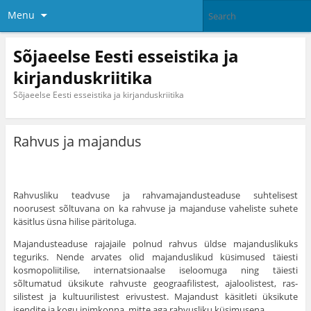
Menu
Sõjaeelse Eesti esseistika ja
kirjanduskriitika
Sõjaeelse Eesti esseistika ja kirjanduskriitika
Rahvus ja majandus
Rahvusliku teadvuse ja rahvamajandusteaduse suhtelisest
noorusest sõltuvana on ka rahvuse ja majanduse vaheliste suhete
käsitlus üsna hilise päritoluga.
Majandusteaduse rajajaile polnud rahvus üldse majandusli­kuks
teguriks. Nende arvates olid majanduslikud küsimused täiesti
kosmopoliitilise, internatsionaalse iseloomuga ning täiesti
sõltumatud üksikute rahvuste geograafilistest, ajaloolistest, ras­
silistest ja kultuurilistest erivustest. Majandust käsitleti üksikute
isendite ja kogu inimkonna, mitte aga rahvusliku küsimusena.