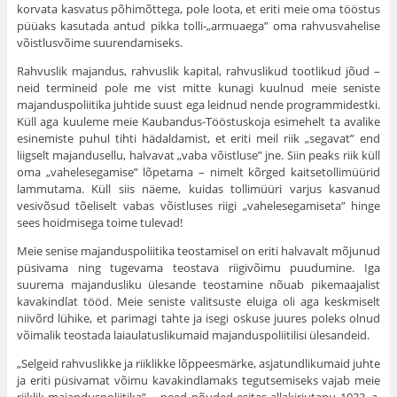
korvata kasvatus põhi­mõttega, pole loota, et eriti meie oma tööstus
püüaks kasutada antud pikka tolli-„armuaega” oma rahvusvahelise
võistlusvõime suurendamiseks.
Rahvuslik majandus, rahvuslik kapital, rahvuslikud tootlikud jõud –
neid termineid pole me vist mitte kunagi kuulnud meie seniste
majanduspoliitika juhtide suust ega leidnud nende programmidestki.
Küll aga kuuleme meie Kaubandus-Tööstuskoja esimehelt ta avalike
esinemiste puhul tihti hädaldamist, et eriti meil riik „segavat” end
liigselt majandusellu, halvavat „vaba võistluse” jne. Siin peaks riik küll
oma „vahelesegamise” lõpe­tama – nimelt kõrged kaitsetollimüürid
lammutama. Küll siis näeme, kuidas tollimüüri varjus kasvanud
vesivõsud tõeliselt vabas võistluses riigi „vahelesegamiseta” hinge
sees hoidmisega toime tulevad!
Meie senise majanduspoliitika teostamisel on eriti halvavalt mõjunud
püsivama ning tugevama teostava riigivõimu puu­dumine. Iga
suurema majandusliku ülesande teostamine nõuab pikemaajalist
kavakindlat tööd. Meie seniste valit­suste eluiga oli aga keskmiselt
niivõrd lühike, et parimagi tahte ja isegi oskuse juures poleks olnud
võimalik teostada laiaula­tuslikumaid majanduspoliitilisi ülesandeid.
„Selgeid rahvuslikke ja riiklikke lõppees­märke, asjatundlikumaid juhte
ja eriti püsi­vamat võimu kavakindlamaks tegutsemiseks vajab meie