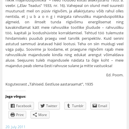
riiklik majanduspoliitika” – need nõu­ded esitas allakirjutanu 1933. a.
veebr. („Elav Teadus” 1933, nr. 16). Vahepeal on olund meil suuresti
muutunud: meil on püsiv riigivõim, ja allakirjutanu võib rahul olles
nentida, et j u b a o n g i märgata rahvusliku majanduspoliitika
algmeid, on ilmselt tunda riigivõimu energilisemat ning
kavakindlamat kätt meie rahvuslike tootlike jõudude – rahvusliku
töö, kapi­tali ja loodushüviste korraldamisel. Tehtud töö tulemuste
hinda­miseks puudub praegu veel tarvilik perspektiiv. Kuid senini
astutud sammud äratavad häid lootusi. Teha on siin muidugi veel
väga palju. Soovime ja loodame, et praegune riigivõim rajab meie
rahvuslikule majandusele kindla ning edukat arengut võimaldava
aluse. Seejuures tuleb majandusele näidata ta õige koht – meie
majandus peab olema Eesti rahvuse sulane ja mitte vastuoksa!
Ed. Poom.
Koguteosest „Tähiseid. Eestluse aastaraamat”, 1935
Jaga võrgus:
Facebook
Twitter
Tumblr
Email
Print
More
20. July 2011