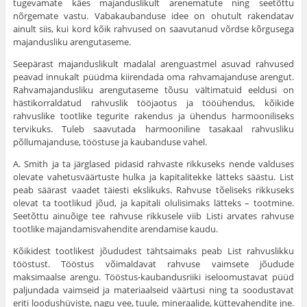
tugevamate käes majanduslikult arenematute ning seetõttu
nõrgemate vastu. Vabakaubanduse idee on ohutult rakendatav
ainult siis, kui kord kõik rahvused on saavutanud võrdse kõrgu­sega
majandusliku arengutaseme.
Seepärast majanduslikult madalal arenguastmel asuvad rah­vused
peavad innukalt püüdma kiirendada oma rahvamajanduse arengut.
Rahvamajandusliku arengutaseme tõusu vältimatuid eeldusi on
hästikorraldatud rahvuslik tööjaotus ja tööühendus, kõikide
rahvuslike tootlike tegurite rakendus ja ühendus harmooniliseks
tervikuks. Tuleb saavutada harmooniline tasakaal rahvusliku
põllumajanduse, tööstuse ja kaubanduse vahel.
A. Smith ja ta järglased pidasid rahvaste rikkuseks nende valduses
olevate vahetusväärtuste hulka ja kapitalitekke lätteks säästu. List
peab säärast vaadet täiesti ekslikuks. Rahvuse tõeli­seks rikkuseks
olevat ta tootlikud jõud, ja kapitali olulisimaks lätteks – tootmine.
Seetõttu ainuõige tee rahvuse rikkusele viib Listi arvates rahvuse
tootlike majandamisvahendite arendamise kaudu.
Kõikidest tootlikest jõududest tähtsaimaks peab List rahvus­likku
tööstust. Tööstus võimaldavat rahvuse vaimsete jõudude
maksimaalse arengu. Tööstus-kaubandusriiki iseloomustavat püüd
paljundada vaimseid ja materiaalseid väärtusi ning ta soo­dustavat
eriti loodushüviste, nagu vee, tuule, mineraalide, küttevahendite jne.