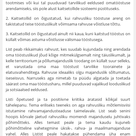
tootmises või kui tal puuduvad tarvilikud eeldused omatööstuse
arendamiseks, siis pole alust kaitsetollide süsteemi püstituseks.
2. Kaitsetollid on õigustatud, kui rahvusliku tööstuse areng on
takistatud teise tööstuslikult võimsama rahvuse võistluse tõttu.
3. Kaitsetollid on õigustatud ainult nii kaua, kuni kaitstud tööstus on
küllalt võimas astuma võistlusse välismaa tööstusega.
List peab rikkaimaks rahvust, kes suudab kujundada ning arendada
oma tööstuslikud jõud kõige mitmekülgsemalt ning täiuslikumalt, ja
kelle territoorium ja põllumajanduslik toodang on küllalt suur selleks,
et varustada oma maa tööstust tarvilike toor­ainete ja
elatusvahenditega. Rahvuse ideaaliks olgu majanduslik sõltumatus,
iseseisvus. Narruseks aga nimetab ta püüdu alga­tada ja toetada
säärast oma maa tööstusharu, millel puuduvad vajalikud looduslikud
ja sotsiaalsed eeldused.
Listi õpetused ja ta positiivne kriitika äratasid kõikjal suurt
tähelepanu. Tema eriliseks teeneks on aga rahvusliku mõtlemisviisi
istutamine rahvamajandusteaduse taime­lavale. List seab senini
hoopis kõrvale jäetud rahvusliku mo­mendi majanduselu juhtivaks
põhimõtteks. Alles temast peale ja tema kaudu kujuneb
põhimõtteline vahetegmine üksik-, rahva- ja maailmamajanduse
vahel. Alles Listist peale hakatakse pühen­dama üha enam