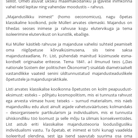
sellist. Ometi asuvat üksiku maailmakodaniku ja iga­vese inimkonna
vahel neid lepitav ning vahendav moodustis – rahvus.
„Majanduslikku inimest” (homo oeconomicus), nagu õpetas
klassikaline koolkond, pole Mülleri arvates olemaski. Majandus on
tihedas seoses inimese ja rahvuse kogu elutervikuga ja tema
isoleerimine elutervikust on kunstlik, ebaõige.
Kui Müller käsitleb rahvuse ja majanduse vahelisi suhteid peamiselt
oma riiigõpetuse kõrvalküsimusena, siis teine saksa
majandusteadlane, Fr. List, pühendab mainitud küsimusele esma­
kordselt originaalse eriteose. Tema 1841. a-l ilmunud teos („Das
nationale Süstem der politischen Õkonomie”) sisaldab diametraal­selt
vastandlikke vaateid senini üldtunnustatud majandusteaduslikele
õpetustele ja majanduspraktikale.
Listi arvates klassikalise koolkonna õpetustes on kolm peapuudust-
eksimust: esiteks – põhjatu kosmopolitism, mis ei tunnusta rahvust
ega arvesta viimase huve; teiseks – surnud materialism, mis näeb
majandusliku edu alust ainult asjade vahetusväärtuses; kolmandaks
– desorganiseeriv partikularism ja individualism, mis ei tunnusta
ühiskond­liku töö loomust ja selle mõju ta ülimais konsekventsides.
List as­tub eriti klassikalise majandusteooria loodusõigusliku
individua­lismi vastu. Ta õpetab, et inimest ei tohi kunagi vaadelda
isolee­ritud olendina, sest iga isend saavutab suurima osa oma