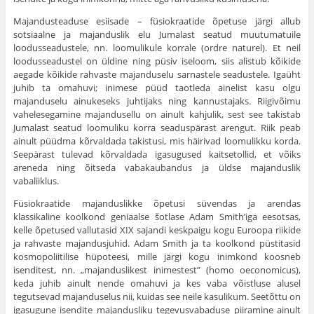
Majandusteaduse esiisade – füsiokraatide õpetuse järgi allub
sotsiaalne ja majanduslik elu Jumalast seatud muutumatuile
loodusseadustele, nn. loomulikule korrale (ordre naturel). Et neil
loodusseadustel on üldine ning püsiv iseloom, siis alistub kõi­kide
aegade kõikide rahvaste majanduselu sarnastele seadustele. Igaüht
juhib ta omahuvi; inimese püüd taotleda ainelist kasu olgu
majanduselu ainukeseks juhtijaks ning kannustajaks. Riigivõimu
vahelesegamine majandusellu on ainult kahjulik, sest see takistab
Jumalast seatud loomuliku korra seaduspärast arengut. Riik peab
ainult püüdma kõrvaldada ta­kistusi, mis häirivad loomulikku korda.
Seepärast tulevad kõrval­dada igasugused kaitsetollid, et võiks
areneda ning õitseda vaba­kaubandus ja üldse majanduslik
vabaliiklus.
Füsiokraatide majanduslikke õpetusi süvendas ja arendas
klassikaline koolkond geniaalse šotlase Adam Smith’iga eesotsas,
kelle õpetused vallutasid XIX sajandi keskpaigu kogu Euroopa riikide
ja rahvaste majandusjuhid. Adam Smith ja ta koolkond püstitasid
kosmopoliitilise hüpoteesi, mille järgi kogu inimkond koosneb
isenditest, nn. „majanduslikest inimestest” (homo oeconomicus),
keda juhib ainult nende omahuvi ja kes vaba võistluse alusel
tegutsevad majanduselus nii, kuidas see neile kasulikum. Seetõttu on
igasugune isendite majandusliku tegevusvabaduse piiramine ainult