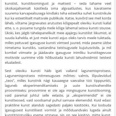
kunstist, kunstiloomingust ja maitsest – seda tahame veel
üksikasjalisemalt käsitleda oma algvaatlustes, kus kavatseme
suurema karvapealsusega kindlaks teha esteetika suhet kunstnikule
kui ka esteetiliselt maitsvale publikule. Katse, kuivõrd see meil korda
läheb, võtame järgnevates arutustes kõigepealt oleviku kunsti kallal
ette, s. o. püüame tungida meile kõige lähemal seisva kunsti sisusse.
Ükski, kes jälgib tähelepanelikult meie ajajärgu kunstilist liikumist, ei
suuda kahelda, et just meie kunsti asjus oleks tarvis meele tuletada,
milles peituvad igasuguse kunsti viimsed juured, mida peame üldse
nimetama kuns­tiks, vastandina teistsugusele kujutusviisile, ja mil
kombel viimsete ja jäädavate igasuguse inimliku kunstitegevuse
motiivide uurimine võib hõlbustada kunsti lahushoidmist teistest
elualadest.
Sest oleviku kunsti häib igati valland lagunemisprotsess.
Lagunemisprotsess mitmesuguses mõttes: valmis, lõpuleviidud
„teos”, milles kunstnik nägi kauaaegse vaeva­lise töö tipppunkti,
laguneb eksperimenditamiseks ja uute kunstivahendite
proovimiseks; proovimine ei ole aga mingi­sugune kunstilooming,
vaid paremal juhtul selle eelaste, ja „eksperimendid” ei ole
kunstteosed, vaid soodsamal puhul sarnase elemendid. Kuid edasi:
praktiline kunst alandub sagedasti paljaks käsitööks. Kui loobuda
igasugusest kunsti­lisest vormist ja mõõduandvaks lugeda ainult
kunstitööstusliku eseme otstarve, siis on see käsitöö, mitte kunst.