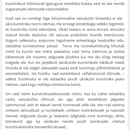
kunstnikud mõistavad igasuguse esteetika hukka, sest et see nende
süga­vamale olemusele vastumeelne.
Kuid see on ometigi õige kitsarinnaline seisukoht! Esteetika ei ole
üksi kunstniku tarvis olemas, me ei teegi esteetikaga selleks tegemist,
et kunstniku tööd edendada. Ükski teadus ei anna ennast ainuüksi
teatud kindla elukutse või seisuse praktiliste huvide teenistusse.
Koguni sellevastu, esijoones tegutseme esteetikaga teadusliku edu,
üleüldise tunnetamise pärast. Terve me tunnetamistung kihutab
meid ka kunsti ees mitte peatama, vaid tema olemuse ja elulise
tähenduse üle niisama selgusele jõudma kui me elu kõigi teistegi
külgede üle. Kui siis järjelikult üksikutele kunstnikele isiklikult meelt
mööda ei ole selget ülevaadet saada endi loomingu põhimõtetest ja
eesmärkidest, siis hoidku nad esteetilisest refleksioonist kõrvale, –
sellest hoolimata ei ole esteetika ainult üksikute kunstnike jaoks
olemas, vaid kogu mõtleja inimkonna tarvis.
On veel teine kunstnikuiseloomude rühm, kes ka vahel esteetika
vastu seisukohta võtnud, ise aga siiski esteetikute jälgedes
sammuvad, sest et elavat tarvet tunnevad selle üle, mis nad esiotsa
rohkem aimuslikult ja tundeliselt, roh­kem instinktiivselt ja naiivselt
teevad, selgusele jõuda ja iseäranis selgitada oma loomingu sihte,
teinekord aga ka üksikute nende poolt tarvitusele võetud
kunstivahendite teo­reetilisi aluseid.