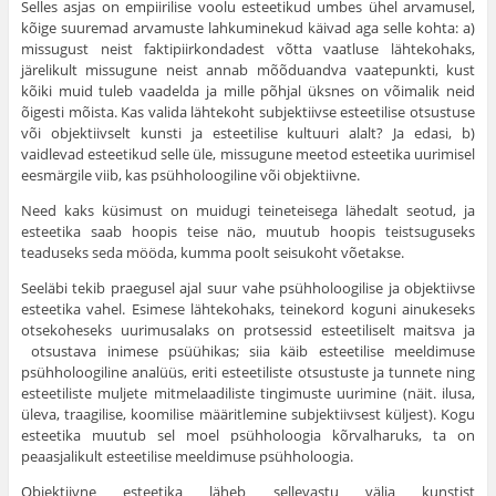
Selles asjas on empiirilise voolu esteetikud umbes ühel arvamusel,
kõige suuremad arvamuste lahkuminekud käivad aga selle kohta: a)
missugust neist faktipiirkondadest võtta vaatluse lähtekohaks,
järelikult missugune neist annab mõõduandva vaatepunkti, kust
kõiki muid tuleb vaadelda ja mille põhjal üksnes on võimalik neid
õigesti mõista. Kas valida lähtekoht subjektiivse esteetilise otsustuse
või objek­tiivselt kunsti ja esteetilise kultuuri alalt? Ja edasi, b)
vaidlevad esteetikud selle üle, missugune meetod estee­tika uurimisel
eesmärgile viib, kas psühholoogiline või objek­tiivne.
Need kaks küsimust on muidugi teineteisega lähedalt seotud, ja
esteetika saab hoopis teise näo, muutub hoopis teistsuguseks
teaduseks seda mööda, kumma poolt seisu­koht võetakse.
Seeläbi tekib praegusel ajal suur vahe psühholoogilise ja objektiivse
esteetika vahel. Esimese lähtekohaks, teinekord koguni ainukeseks
otsekoheseks uurimusalaks on protsessid esteetiliselt maitsva ja
otsustava inimese psüühikas; siia käib esteetilise meeldimuse
psühholoogiline analüüs, eriti esteetiliste otsustuste ja tunnete ning
esteetiliste muljete mitmelaadiliste tingimuste uurimine (näit. ilusa,
üleva, traagilise, koomilise määritlemine subjektiivsest küljest). Kogu
esteetika muutub sel moel psühholoogia kõrvalharuks, ta on
peaasjalikult esteetilise meeldimuse psühholoogia.
Objektiivne esteetika läheb sellevastu välja kunstist