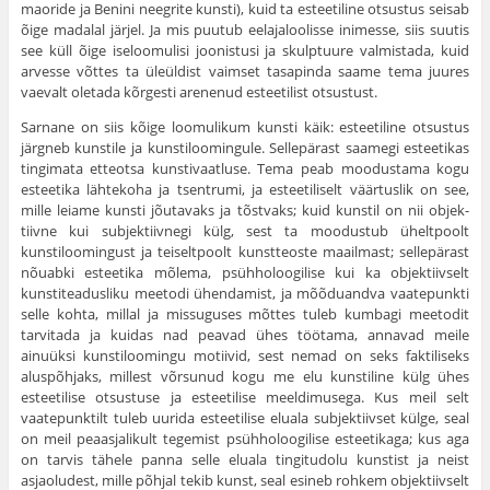
maoride ja Benini neegrite kunsti), kuid ta esteetiline otsustus seisab
õige madalal järjel. Ja mis puutub eelajaloolisse inimesse, siis suutis
see küll õige iseloomulisi joonistusi ja skulptuure valmistada, kuid
arvesse võttes ta üleüldist vaimset tasapinda saame tema juures
vaevalt oletada kõrgesti arenenud esteetilist otsustust.
Sarnane on siis kõige loomulikum kunsti käik: esteeti­line otsustus
järgneb kunstile ja kunstiloomingule. Selle­pärast saamegi esteetikas
tingimata etteotsa kunstivaatluse. Tema peab moodustama kogu
esteetika lähtekoha ja tsent­rumi, ja esteetiliselt väärtuslik on see,
mille leiame kunsti jõutavaks ja tõstvaks; kuid kunstil on nii objek­
tiivne kui subjektiivnegi külg, sest ta moodustub ühelt­poolt
kunstiloomingust ja teiseltpoolt kunstteoste maailmast; sellepärast
nõuabki esteetika mõlema, psühholoogilise kui ka objektiivselt
kunstiteadusliku meetodi ühendamist, ja mõõ­duandva vaatepunkti
selle kohta, millal ja missuguses mõttes tuleb kumbagi meetodit
tarvitada ja kuidas nad peavad ühes töötama, annavad meile
ainuüksi kunstiloomingu motiivid, sest nemad on seks faktiliseks
aluspõhjaks, millest võrsunud kogu me elu kunstiline külg ühes
esteetilise otsustuse ja esteetilise meeldimusega. Kus meil selt
vaatepunktilt tuleb uurida esteetilise eluala subjektiivset külge, seal
on meil peaasjalikult tegemist psühholoogilise esteetikaga; kus aga
on tarvis tähele panna selle eluala tingitudolu kunstist ja neist
asjaoludest, mille põhjal tekib kunst, seal esineb rohkem objektiivselt