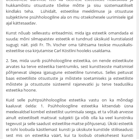
hukkamõistu otsustuste tõelise mõtte ja sisu süstemaati­liselt
kindlaks teha. Lühidalt, esteetilise meeldimuse ja otsustuse
subjektiivne psühholoogiline ala on mu otsekohesele uurimisele igal
ajal kättesaadav.
Kunst nõuab sellevastu eriteadmisi, mida iga esteetik omandada ei
suuda; mõni silmapaistev esteetik ei tundnud üksikuid kunstialasid
sugugi; näit. pidi Fr. Th. Vischer oma tähtsama teokse muusikalis-
esteetilise osa kirjutamise Carl Köstlini hooleks usaldama.
2. See, mida uurib psühholoogiline esteetika, on nende esteetikute
arvates ka terve esteetika tsentrumiks, sest kunstteoste maitsmisel
põhjenevat ülepea igasugune estee­tiline tunnetus. Selles peituvat
baas esteetiliste otsustuste ja mõistete soetamiseks ja esteetiliste
mõistete ja otsustuste süsteemil rajanevatki ju terve teadusliku
esteetika hoone.
Kuid selle puhtpsühholoogilise esteetika vastu on ka mõndagi
kaaluvat öelda: 1. Psühholoogiline esteetika kitsen­dab üsna
meelevaldsel kombel esteetilist uurimisala seega, et ta võtab arvesse
ainult esteetiliselt maitsvat subjekti (ja võib olla ka veel kunstniku
tegevust ja selle saadust esteetilise maitse põhjusena). Ükski esteetik
ei tohi loobuda käsitlemast kunsti ja üksikute kunstide stiiliseadusi;
sest mis on esteetika väärt, kui ta loobub otsekohesest kunsti