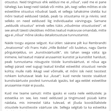
otsustus. Neid tingimusi ehk eeldusi me ei „nõua”, vaid me ei pane
tähelegi, kas keegi neid täidab või mitte. Jah, isegi selles mõttes ei ole
esteetiline otsustus nõudvat laadi, et sellega tahaksime ütelda: kui
mõni teatud eel­dused täidab, peab ta otsustama nii ja niiviisi, sest
selleks on need eeldused liig individuaalse värvinguga. Sarnane
„eelduslik otsustus” erineb selles tükis „nõudmise otsustus­test”, et
see ainult täiesti üleüldises mõttes teatud maksvuse omandab, mitte
aga ei „nõua” mõne üksiku detailotsustuse tunnustamist.
Näide toogu asjasse selgust. Kui ütlen: säärane pilt kui Rembrandti
„Anatoomia” või Frans Halsi „Hille Bobbe” või luuletus, nagu Dante
põrgukirjeldus, on „kunstiväärtuslik”, siis tahan seega väita: iga
inimene, kel teatud määral aru­saamist kunstist ja kunstilist haridust,
peab tunnustama nii­suguste tööde kunstiväärtust, ei nõua aga
sellegi pärast veel sugugi teatud kindlat esteetilist otsustust nende
kohta; mulle näib ikkagi veel võimalik, et mõni isik neist teostest
rohkem kohutavat leiab kui „ilusat”; kuid nende teoste sisaldust
kunstiväärtuste poolest tunnustab igaüks, kel aga eeldet esteetilise
arusaamise määr ei puudu.
Kuid me teame samuti: mitte igaüks ei vasta neile eeldustele; ja
esteetika on see, kes need eeldused ja tingi­mused püüab kätte
näidata, mis inimestel täita tulevad, et jõuda kooskõlalistele
otsustele kunstteoste väärtuse üle. Sellega selgitab ta ka esteetika