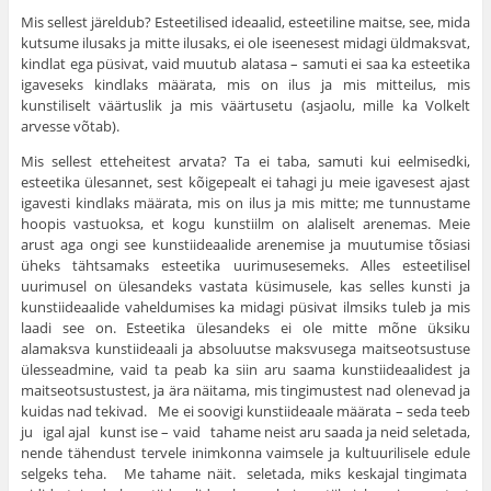
Mis sellest järeldub? Esteetilised ideaalid, esteetiline maitse, see, mida
kutsume ilusaks ja mitte ilu­saks, ei ole iseenesest midagi üldmaksvat,
kindlat ega püsi­vat, vaid muutub alatasa – samuti ei saa ka esteetika
igaveseks kindlaks määrata, mis on ilus ja mis mitteilus, mis
kunstiliselt väärtuslik ja mis väärtusetu (asjaolu, mille ka Volkelt
arvesse võtab).
Mis sellest etteheitest arvata? Ta ei taba, samuti kui eelmisedki,
esteetika ülesannet, sest kõigepealt ei tahagi ju meie igavesest ajast
igavesti kindlaks määrata, mis on ilus ja mis mitte; me tunnustame
hoopis vastuoksa, et kogu kunstiilm on alaliselt arenemas. Meie
arust aga ongi see kunstiideaalide arenemise ja muutumise tõsiasi
üheks tähtsamaks esteetika uurimusesemeks. Alles estee­tilisel
uurimusel on ülesandeks vastata küsimusele, kas selles kunsti ja
kunstiideaalide vaheldumises ka midagi püsi­vat ilmsiks tuleb ja mis
laadi see on. Esteetika ülesandeks ei ole mitte mõne üksiku
alamaksva kunstiideaali ja abso­luutse maksvusega maitseotsustuse
ülesseadmine, vaid ta peab ka siin aru saama kunstiideaalidest ja
maitseotsustus­test, ja ära näitama, mis tingimustest nad olenevad ja
kuidas nad tekivad. Me ei soovigi kunstiideaale määrata – seda teeb
ju igal ajal kunst ise – vaid tahame neist aru saada ja neid seletada,
nende tähendust tervele inimkonna vaimsele ja kultuurilisele edule
selgeks teha. Me tahame näit. seletada, miks keskajal tingimata