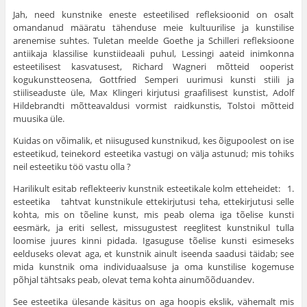
Jah, need kunstnike eneste esteetilised refleksioonid on osalt
omandanud määratu tähenduse meie kultuurilise ja kunstilise
arenemise suhtes. Tuletan meelde Goethe ja Schilleri refleksioone
antiikaja klassilise kunstiideaali puhul, Lessingi aateid inimkonna
esteetilisest kasvatusest, Richard Wagneri mõtteid ooperist
kogukunstteosena, Gottfried Semperi uurimusi kunsti stiili ja
stiiliseaduste üle, Max Klingeri kirjutusi graafilisest kunstist, Adolf
Hildebrandti mõtte­avaldusi vormist raidkunstis, Tolstoi mõtteid
muusika üle.
Kuidas on võimalik, et niisugused kunstnikud, kes õigupoolest on ise
esteetikud, teinekord esteetika vastugi on välja astunud; mis tohiks
neil esteetiku töö vastu olla ?
Harilikult esitab reflekteeriv kunstnik esteetikale kolm etteheidet: 1.
esteetika tahtvat kunstnikule ettekirjutusi teha, ettekirjutusi selle
kohta, mis on tõeline kunst, mis peab olema iga tõelise kunsti
eesmärk, ja eriti sellest, mis­sugustest reeglitest kunstnikul tulla
loomise juures kinni pidada. Igasuguse tõelise kunsti esimeseks
eelduseks olevat aga, et kunstnik ainult iseenda saadusi täidab; see
mida kunstnik oma individuaalsuse ja oma kunstilise kogemuse
põhjal tähtsaks peab, olevat tema kohta ainumõõduandev.
See esteetika ülesande käsitus on aga hoopis ekslik, vähemalt mis