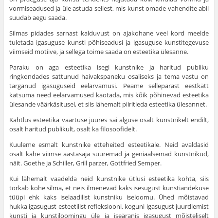
vormiseadused ja üle astuda sellest, mis kunst omade vahen­dite abil
suudab aegu saada.
Silmas pidades sarnast kalduvust on ajakohane veel kord meelde
tuletada igasuguse kunsti põhiseadusi ja igasuguse kunstitegevuse
viimseid motiive, ja sellega toime saada on esteetika ülesanne.
Paraku on aga esteetika isegi kunstnike ja haritud publiku
ringkondades sattunud haivakspaneku osaliseks ja tema vastu on
tärganud igasuguseid eelarvamusi. Peame sellepärast eestkätt
katsuma need eelarvamused kaotada, mis kõik põhinevad esteetika
ülesande väärkäsitusel, et siis lähemalt piiritleda esteetika ülesannet.
Kahtlus esteetika väärtuse juures sai alguse osalt kunstnikelt endilt,
osalt haritud publikult, osalt ka filosoofidelt.
Kuuleme esmalt kunstnike etteheited esteetikale. Neid avaldasid
osalt kahe viimse aastasaja suuremad ja geniaalsemad kunstnikud,
näit. Goethe ja Schiller, Grill parzer, Gottfried Semper.
Kui lähemalt vaadelda neid kunstnike ütlusi estee­tika kohta, siis
torkab kohe silma, et neis ilmenevad kaks isesugust kunstiandekuse
tüüpi ehk kaks iselaadilist kunstniku iseloomu. Ühed mõistavad
hukka igasugust esteetilist refleksiooni, koguni igasugust juurdlemist
kunsti ja kunsti­loomingu üle ja iseäranis igasugust mõisteliselt