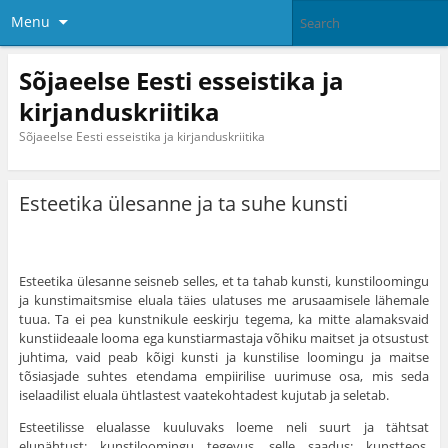
Menu
Sõjaeelse Eesti esseistika ja
kirjanduskriitika
Sõjaeelse Eesti esseistika ja kirjanduskriitika
Esteetika ülesanne ja ta suhe kunsti
Esteetika ülesanne seisneb selles, et ta tahab kunsti, kunstiloomingu
ja kunstimaitsmise eluala täies ulatuses me arusaamisele lähemale
tuua. Ta ei pea kunstnikule eeskirju tegema, ka mitte alamaksvaid
kunstiideaale looma ega kunstiarmastaja võhiku maitset ja otsustust
juhtima, vaid peab kõigi kunsti ja kunstilise loomingu ja maitse
tõsiasjade suhtes etendama empiirilise uurimuse osa, mis seda
iselaadilist eluala ühtlastest vaatekohtadest kujutab ja seletab.
Esteetilisse elualasse kuuluvaks loeme neli suurt ja täht­sat
elunähtust: kunstiloomingu tegevus, selle saadus: kunstteos,