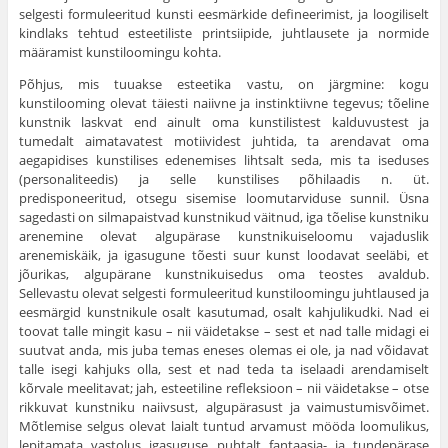
selgesti formuleeritud kunsti eesmärkide defineerimist, ja loogiliselt
kindlaks tehtud esteetiliste printsiipide, juhtlausete ja normide
määramist kunstiloomingu kohta.
Põhjus, mis tuuakse esteetika vastu, on järgmine: kogu
kunstilooming olevat täiesti naiivne ja instinktiivne tegevus; tõeline
kunstnik laskvat end ainult oma kunstilistest kaldu­vustest ja
tumedalt aimatavatest motiividest juhtida, ta arendavat oma
aegapidises kunstilises edenemises lihtsalt seda, mis ta iseduses
(personaliteedis) ja selle kunstilises põhilaadis n. üt.
predisponeeritud, otsegu sisemise loomutarviduse sunnil. Üsna
sagedasti on silmapaistvad kunstnikud väitnud, iga tõelise kunstniku
arenemine olevat algupärase kunstnikuiseloomu vajaduslik
arenemiskäik, ja igasugune tõesti suur kunst loodavat seeläbi, et
jõurikas, algupärane kunstnikuisedus oma teostes avaldub.
Sellevastu olevat sel­gesti formuleeritud kunstiloomingu juhtlaused ja
eesmärgid kunstnikule osalt kasutumad, osalt kahjulikudki. Nad ei
toovat talle mingit kasu – nii väidetakse – sest et nad talle midagi ei
suutvat anda, mis juba temas eneses olemas ei ole, ja nad võidavat
talle isegi kahjuks olla, sest et nad teda ta iselaadi arendamiselt
kõrvale meelitavat; jah, esteetiline refleksioon – nii väidetakse – otse
rikkuvat kunstniku naiivsust, algupärasust ja vaimustumisvõimet.
Mõtlemise selgus olevat laialt tuntud arvamust mööda loomulikus,
lepitamata vastolus igasuguse puhtalt fantaasia- ja tundepärase