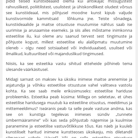
pidid teised kunstiideaalid olema kui antiikajal; missugustest
rahvuslikest, poliitilistest, usulistest ja ühiskondlikest oludest võrsus
see kunstiideaal, mis põhjusel moodne kunst kipub valjude
kunstivormide kammitsaid lõhkuma jne. Teiste sõnadega,
kunstiideaalide ja maitse otsustuse muutumise nähtus saab ise
uurimise ja arusaamise esemeks. Ja siis alles mõistame inimkonna
esteetilise ilu, kui oleme aru saanud tervest sest tingimuste ja
põhjuste kogust, millest esteetilise elu alalõpmatu muutumine
oleneb – olgu need sotsiaalsed või individuaalsed, usulised või
ilmalikud, kultuu­rilised või majanduslikud tingimused.
Niisiis, ka see esteetika vastu sihitud etteheide põhi­neb tema
ülesande väärkäsitusel.
Midagi sarnast on maksev ka üksiku inimese maitse arenemise ja
asjatundja ja võhiku esteetilise otsustuse vahel valitseva vastolu
kohta. Ka see saab meile eriküsimuseks: esteetilise hariduse
probleemiks. Esteetika peab küsima: Millega on seletetav, et ühes
esteetilise haridusega muutub ka esteetiline otsustus, meeldimus ja
mittemeeldimus? Ise­äranis peab ta selle peale vastuse andma, kas
see on kuns­tiga tegelevas inimeses sündiv „tunnete
ümbermääramine” või kas seda põhjustab nägemise ja kuulmise
paranemine ja esteetilise vastuvõtlikkuse tõus. Kas näeb ja kuuleb
kunstiliselt haritud inimene kunstteoses üksikasju, mis diletandil
silmapaari vahele jäävad? Või on selle esteetilise otsustuse