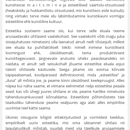
kunstteose m a i t s m i n e ja esteetilised väärtolu-otsustused
(heakskiidu ja hukkamõistu otsus­tused, mis kunstteos esile kutsub),
ning viimaks terve meie elu läbiimbutamine kunstikauni vormiga:
esteetiline ehk kunstiline kultuur.
Esteetika süsteemi saame siis, kui terve selle eluala teeme
arusaadavaks ühtlasest vaatekohast. See vaatekoht võib (nagu juba
sissejuhatuses nimetasin) olla laenatud ainult neilt tõsiasjult, millest
see eluala ka puhtfaktiliselt tekib: nimelt inimese kunstilisest
loomingust ehk, üleüldisemalt, tema produktiivsest
kunstitegevusest. Järgnevate arutuste üheks peaülesandeks on
näidata, et ainult selt seisukohalt jõuame esteetilise eluala asjus
täiesti ühtlasele käsitusele. Seega jätame siis esiotsa kõrvale
täpipealsemad, koolipärased definitsioonid, mida „esteetilise” ja
„ilusa” all mõista jne, ja peame kinni üleüldisest keelepruugist. Alles
niipea kui näha saame, et viimane eelnimetet nelja esteetilise peaala
seast kas või ühegi juures ühtlane ei ole, peame harilike nimetuste
tähendusvankuvused kõrvaldama. Esteetiliste põhi­mõistete täie
teadusliku tähenduse peame sealjuures aga alati alles empiirilise
uurimise teel kätte saama.
Üksnes niisugune kõigist ettekirjutustest ja vormidest keelduv,
empiiriliselt uuriv esteetika, mis oma ülesannet üht­lasi nii
laiaulatuslikult mõistab, suudab meid viia täielikule arusaamisele