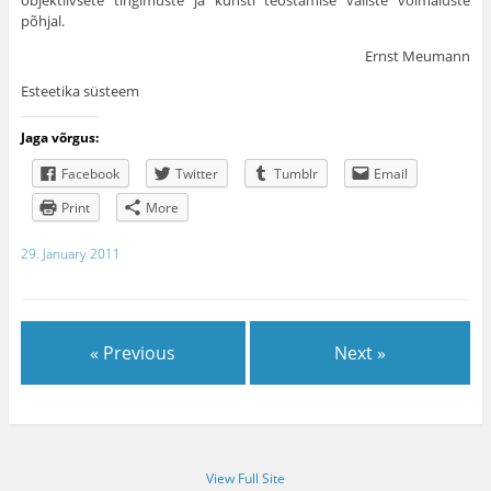
objektiivsete tingimuste ja kunsti teostamise väliste võimaluste
põhjal.
Ernst Meumann
Esteetika süsteem
Jaga võrgus:
Facebook
Twitter
Tumblr
Email
Print
More
29. January 2011
« Previous
Next »
View Full Site