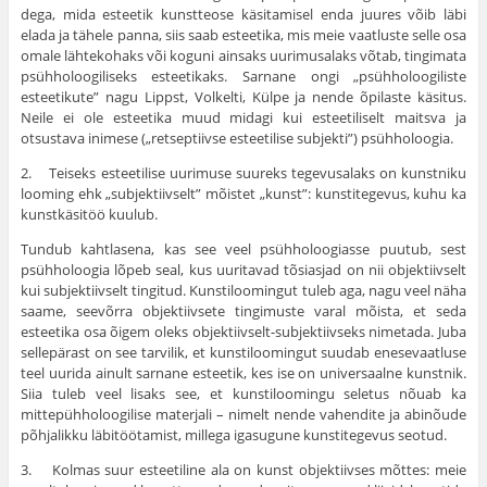
dega, mida esteetik kunstteose käsitamisel enda juures võib läbi
elada ja tähele panna, siis saab esteetika, mis meie vaatluste selle osa
omale lähtekohaks või koguni ainsaks uurimusalaks võtab, tingimata
psühholoogiliseks esteetikaks. Sarnane ongi „psühholoogiliste
esteetikute” nagu Lippst, Volkelti, Külpe ja nende õpilaste käsitus.
Neile ei ole estee­tika muud midagi kui esteetiliselt maitsva ja
otsustava inimese („retseptiivse esteetilise subjekti”) psühholoogia.
2. Teiseks esteetilise uurimuse suureks tegevusalaks on kunstniku
looming ehk „subjektiivselt” mõistet „kunst”: kunstitegevus, kuhu ka
kunstkäsitöö kuulub.
Tundub kahtlasena, kas see veel psühholoogiasse puutub, sest
psühholoogia lõpeb seal, kus uuritavad tõsiasjad on nii objektiivselt
kui subjektiivselt tingitud. Kunstiloomingut tuleb aga, nagu veel näha
saame, seevõrra objektiivsete tingimuste varal mõista, et seda
esteetika osa õigem oleks objektiivselt-subjektiivseks nimetada. Juba
sellepärast on see tarvilik, et kunstiloomingut suudab enesevaatluse
teel uurida ainult sarnane esteetik, kes ise on universaalne kunstnik.
Siia tuleb veel lisaks see, et kunstiloomingu seletus nõuab ka
mittepühholoogilise materjali – nimelt nende vahendite ja abinõude
põhjalikku läbitöötamist, millega igasugune kunsti­tegevus seotud.
3. Kolmas suur esteetiline ala on kunst objektiivses mõttes: meie