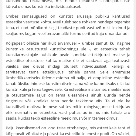
kunstivoolu tekitamisest, mis nende üleüldiste seaduspärasuste
kõrval olemas kunstniku individuaalsusel.
Umbes samasugused on kunstist arusaaja publiku kahtlused
esteetika väärtuse kohta. Meil tuleb seda rohkem nendega tegemist
teha, et nad mõnikord isegi teadlaste poolt vastuvõtmist leidnud ja
sealjuures koguni veel teravamaltki formuleeritud kuju omandanud.
Kõigepealt ollakse harilikult arvamusel – umbes samuti kui nägime
kunstnike otsustustel kunstiloomingu üle -, et esteetika tahab
kunstiarmastajale publikule peale sundida ettekirjutusi maitse ja
esteetilise otsustuse kohta; maitse üle ei saadavat aga teatavasti
vaielda, see olevat midagi oluliselt individuaalset, kellelgi ei
tarvitsevat tema ettekirjutusi tähele panna. Selle arvamuse
ümberlükkamiseks ütleme esiotsa nii palju, et empiiriline esteetika
tahab üksiku inimese kunstimaitsele sama vähe kammitsaks olla kui
kunstnikule ja tema tegevusele. Ka esteetilise maitsmise, meeldimuse
ja otsustamise asjus on tema ülesandeks ainult uurida nende
tingimusi või kindlaks teha nende tekkimise viis. Ta ei ole ka
kunstiliselt maitsva inimese suhtes mitte mingisugune ettekirjutav
ehk normatiivne esteetika, vaid puhas uurimine, mis tahab aru
saada, kuidas tekib esteeti­line meeldimus või mittemeeldimus.
Palju keerulisemad on lood teise etteheitega, mis esteetikale tehtud
kõigepealt võhikute ja pärast ka esteetikute eneste poolt. On väidet,