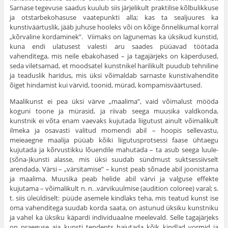
Sarnase tegevuse saadus kuulub siis järjelikult praktilise kõlbulikkuse
ja otstarbekohasuse vaatepunkti alla; kas ta sealjuures ka
kunstiväärtuslik, jääb juhuse hooleks või on kõige õnneli­kumal korral
„kõrvaline kordaminek”. Viimaks on lagune­mas ka üksikud kunstid,
kuna endi ulatusest valesti aru saa­des püüavad töötada
vahenditega, mis neile ebakohased – ja tagajärjeks on käperdused,
seda viletsamad, et moodsatel kunstnikel harilikult puudub tehniline
ja teaduslik hari­dus, mis üksi võimaldab sarnaste kunstivahendite
õiget hin­damist kui värvid, toonid, mürad, kompamisväärtused.
Maalikunst ei pea üksi värve „maalima”, vaid või­malust mööda
koguni toone ja mürasid, ja riivab seega muusika valdkonda,
kunstnik ei võta enam vaevaks kuju­tada liigutust ainult võimalikult
ilmeka ja osavasti valitud momendi abil – hoopis sellevastu,
meieaegne maalija püüab kõiki liigutusprotsessi faase ühtaegu
kujutada ja kõrvustikku lõuendile mahutada – ta asub seega luule-
(sõna-)kunsti alasse, mis üksi suudab sündmust suktsessiivselt
arendada. Värsi – „värsitamise” – kunst peab sõnade abil joonis­tama
ja maalima. Muusika peab helide abil värvi ja valguse effekte
kujutama – võimalikult n. n. .värvikuulmise (audition coloree) varal; s.
t. siis üleüldiselt: püüde asemele kind­laks teha, mis teatud kunst ise
oma vahenditega suudab korda saata, on astunud üksiku kunstniku
ja vahel ka üksiku käpardi individuaalne meelevald. Selle tagajärjeks
on prae­guse aja kunsti tendents hajutada kõik kindlad vormid ja