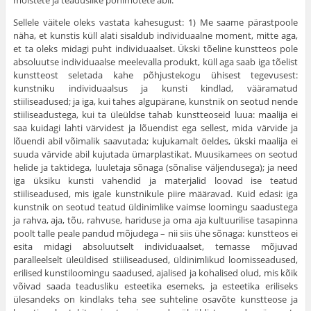
mõistete ja teadus­like põhimõtete abil.
Sellele väitele oleks vastata kahesugust: 1) Me saame pärastpoole
näha, et kunstis küll alati sisaldub individuaalne moment, mitte aga,
et ta oleks midagi puht individu­aalset. Ükski tõeline kunstteos pole
absoluutse individuaalse meelevalla produkt, küll aga saab iga tõelist
kunstteost seletada kahe põhjustekogu ühisest tegevusest:
kunstniku individuaalsus ja kunsti kindlad, vääramatud
stiiliseadused; ja iga, kui tahes algupärane, kunstnik on seotud nende
stiiliseadustega, kui ta üleüldse tahab kunstteoseid luua: maalija ei
saa kuidagi lahti värvidest ja lõuendist ega sellest, mida värvide ja
lõuendi abil võimalik saavutada; kujuka­malt öeldes, ükski maalija ei
suuda värvide abil kujutada ümarplastikat. Muusikamees on seotud
helide ja taktidega, luuletaja sõnaga (sõnalise väljendusega); ja need
iga üksiku kunsti vahendid ja materjalid loovad ise teatud
stiiliseadused, mis igale kunstnikule piire määravad. Kuid edasi: iga
kunstnik on seotud teatud üldinimlike vaimse loo­mingu saadustega
ja rahva, aja, tõu, rahvuse, hariduse ja oma aja kultuurilise tasapinna
poolt talle peale pandud mõjudega – nii siis ühe sõnaga: kunstteos ei
esita midagi absoluutselt individuaalset, temasse mõjuvad
paralleelselt üleüldised stiiliseadused, üldinimlikud loomisseadused,
erilised kunstiloomingu saadused, ajalised ja kohalised olud, mis kõik
võivad saada teadusliku esteetika esemeks, ja esteetika eriliseks
ülesandeks on kindlaks teha see suhteline osavõte kunstteose ja