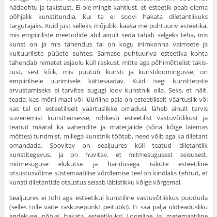
hädaohtu ja takistust. Ei ole mingit kahtlust, et esteetik peab olema
põhjalik kunstitundja, kui ta ei soovi hakata diletantlikuks
targutajaks. Kuid just selleks mõjubki kaasa me puhtuuriv esteetika,
mis empiiriliste meetodide abil ainult seda tahab selgeks teha, mis
kunst on ja mis tähendus tal on kogu inimkonna vaimsete ja
kultuuriliste püüete suhtes. Sarnase puhtuuriva esteetika kohta
tähendab nimetet asjaolu küll raskust, mitte aga põhimõttelist takis­
tust, sest kõik, mis puutub kunsti ja kunstiloomingusse, on
empiirilisele uurimisele kättesaadav. Kuid isegi kunstteoste
arvustamiseks ei tarvitse sugugi loov kunstnik olla. Seks, et näit.
teada, kas mõni maal või lüüriline pala on esteetiliselt väärtuslik või
kas tal on esteetiliselt väärtuslikke omadusi, läheb ainult tarvis
süvenemist kunstteosesse, roh­kesti esteetilist vastuvõtlikust ja
teatud määral ka vahendite ja materjalide (sõna kõige laiemas
mõttes) tundmist, millega kunstnik töötab, need võib aga ka diletant
omandada. Soovitav on sealjuures küll teatud diletantlik
kunstitegevus, ja on huvitav, et mitmesugusest seisusest,
mitmesuguse elukutse ja haridusega isikute esteetiline
otsustusvõime süstemaatilise võrdlemise teel on kindlaks tehtud, et
kunsti diletantide otsustus seisab läbistikku kõige kõrgemal.
Sealjuures ei tohi aga esteetikul kunstiline vastuvõtlik­kus puududa
(selles tolle väite raskusepunkt peitubki). Ei saa palja üldteadusliku
andekuse põhjal hakata esteetikuks! Loogiline ja matemaatiline