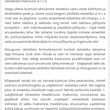
üleüldiseid maks­vuse p i i r e.
Seega oleme kostnud tähtsamate esteetika vastu esitet kahtluste ja
etteheidete peale ja võime nüüd kergesti piiritleda esteetika ül e s a
nnet; see on järgmine: uurida empiiriliselt esteetilise elu tõsiasju, s. o.
neid kätte näidata ja seletada ning tervet neid tekitava põhjuste
kompleksi – eriti individuaalsete ja üleüldiste põhjuste – najal meile
arusaadavaks teha. Me tahame tundma õppida inimese esteetilist
elu puhtuurijatena, mitte mõjukate kunsti seaduseandjatena, ning
seda arusaamisele lähendada ta oma põhjuste ja tingimuste abil.
Niisuguses üleüldises formulatsioonis tundub esteetika ülesanne
õige lihtsana, kuid siiski nõuab ta veel nii mitmeski asjas lähemat
piiritlemist. Sest sellegi esteetika käsitusviisi poolehoidjate seas on
veel valitsemas suuri arvamuste lahku­minekuid – kõigepealt selle üle,
kuidas tuleb käsitada esteetika faktideala ennast ja missugused on ta
sisemised sidemed.
Kõigepealt seisab siin asi sarnase käsituse ühes pea­vastolus, nimelt
vastolus psühholoogilise ja „objektiivse” esteetika vahel. Me nägime
juba, et esteetika üleüldiselt nejla suurt faktide piirkonda käsitleb: 1.
subjektiivset estee­tilise meeldimuse, maitsmise, otsustamise ala,
järjelikult kõike, mis sünnib „vaatlejas”, esteetiliselt käsitavas
inimeses. Et selles maitsmise, meeldimuse, otsustamise, vaatlemise
kohta käivas uurimuses on tegemist puhtpsühholoogiliste protsessi­