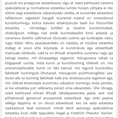
puutub me praegusse esteetikasse, olgu et need kahtlused vanema
spekulatiivse ja normatiivse estee­tika suhtes hoopis põhjata ei ole;
võime isegi esteetikute vabanduseks ütelda, et kunstnike esteetiline
refleksioon sagedasti kaugelt suuremal määral on omandanud
kunsti­loomingu kohta käivate ettekirjutuste laadi kui filosoofide
esteetika – võrreldagu Schilleri ja Goethe kunstinõudeid,
ühekülgsust, millega nad antiik kunstiideaalist kinni pidasid, ja
vananeva Goethe sallimatust tõusvate uuema aja luuleta­jate vastu
nagu Kleist. Minu peaülesandeks on näidata, et nüüdne esteetika
midagi ei soovi ette kirjutada, ei kunstni­kule ega esteetiliselt
maitsvale võhikuile, vaid ta on lihtsalt empiiriline uurimine nagu iga
teinegi teadus, mil tõsiasja­dega tegemist. Niisugusena tahab ta
kõigepealt uurida, mida kunst ja kunstilooming tõeliselt on, mis
arenemisjär­kudest kunst on läbi käinud, mis tegurid kunstnikku
fakti­liselt loomingule õhutavad, missuguste psühholoogiliste saa­
duste alla ta looming faktiliselt käib jne; ettekirjutuste tegemist aga,
mis võiksid kitsendada kunstniku vabadust loomingu enda piirides,
ei loe esteetika just sellesama pärast oma ülesandeks. Ühe sõnaga,
need kahtlused võivad liht­salt tähelepanemata jääda, sest nad
põhjenevad iganenud arusaamisel esteetikast. Aga siiski peame
sellega leppima, et on olnud esteetikuid, kes ise seda esteetika
väärkäsitust laiali laotanud: nimelt läind aastasaja spekulatiivse
esteetika kool, mille tippudeks Hegel ja Friedrich Theodor Vischer.