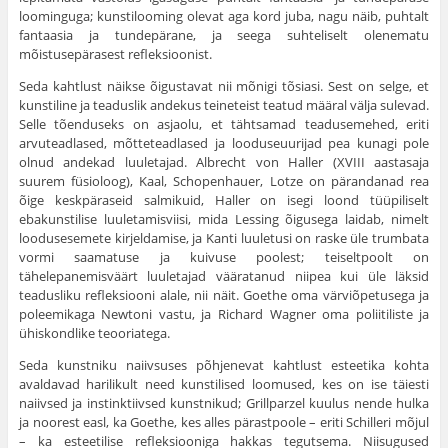
loominguga; kunstilooming olevat aga kord juba, nagu näib, puhtalt
fantaasia ja tundepärane, ja seega suhteliselt olenematu
mõistusepärasest refleksioonist.
Seda kahtlust näikse õigustavat nii mõnigi tõsiasi. Sest on selge, et
kunstiline ja teaduslik andekus teineteist teatud määral välja sulevad.
Selle tõenduseks on asjaolu, et täht­samad teadusemehed, eriti
arvuteadlased, mõtteteadlased ja looduseuurijad pea kunagi pole
olnud andekad luuletajad. Albrecht von Haller (XVIII aastasaja
suurem füsioloog), Kaal, Schopenhauer, Lotze on pärandanad rea
õige keskpäraseid salmikuid, Haller on isegi loond tüüpiliselt
ebakunstilise luuletamisviisi, mida Lessing õigusega laidab, nimelt
loodus­esemete kirjeldamise, ja Kanti luuletusi on raske üle trum­bata
vormi saamatuse ja kuivuse poolest; teiseltpoolt on
tähelepanemisväärt luuletajad vääratanud niipea kui üle läk­sid
teadusliku refleksiooni alale, nii näit. Goethe oma värvi­õpetusega ja
poleemikaga Newtoni vastu, ja Richard Wagner oma poliitiliste ja
ühiskondlike teooriatega.
Seda kunstniku naiivsuses põhjenevat kahtlust esteetika kohta
avaldavad harilikult need kunstilised loomused, kes on ise täiesti
naiivsed ja instinktiivsed kunstnikud; Grillparzel kuulus nende hulka
ja noorest easl, ka Goethe, kes alles pärastpoole – eriti Schilleri mõjul
– ka esteetilise refleksiooniga hakkas tegutsema. Niisugused