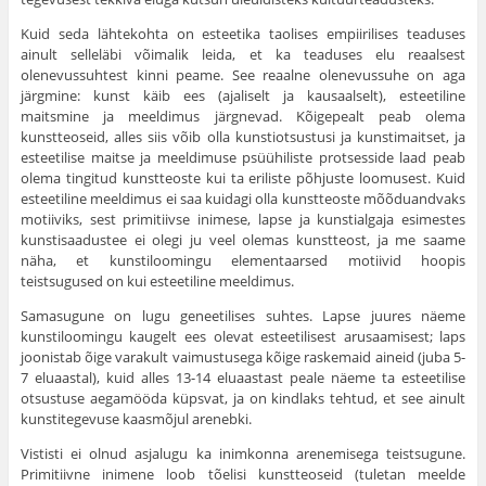
Kuid seda lähtekohta on esteetika taolises empiirilises teaduses
ainult selleläbi võimalik leida, et ka teaduses elu reaalsest
olenevussuhtest kinni peame. See reaalne olene­vussuhe on aga
järgmine: kunst käib ees (ajaliselt ja kau­saalselt), esteetiline
maitsmine ja meeldimus järgnevad. Kõigepealt peab olema
kunstteoseid, alles siis võib olla kunstiotsustusi ja kunstimaitset, ja
esteetilise maitse ja meeldimuse psüühiliste protsesside laad peab
olema tin­gitud kunstteoste kui ta eriliste põhjuste loomusest. Kuid
esteetiline meeldimus ei saa kuidagi olla kunstteoste mõõ­duandvaks
motiiviks, sest primitiivse inimese, lapse ja kunstialgaja esimestes
kunstisaadustee ei olegi ju veel olemas kunstteost, ja me saame
näha, et kunstiloomingu elementaarsed motiivid hoopis
teistsugused on kui esteetiline meeldimus.
Samasugune on lugu geneetilises suhtes. Lapse juures näeme
kunstiloomingu kaugelt ees olevat esteetilisest aru­saamisest; laps
joonistab õige varakult vaimustusega kõige raskemaid aineid (juba 5-
7 eluaastal), kuid alles 13-14 eluaastast peale näeme ta esteetilise
otsustuse aegamööda küpsvat, ja on kindlaks tehtud, et see ainult
kunstitegevuse kaasmõjul arenebki.
Vististi ei olnud asjalugu ka inimkonna arenemisega teistsugune.
Primitiivne inimene loob tõelisi kunstteoseid (tuletan meelde