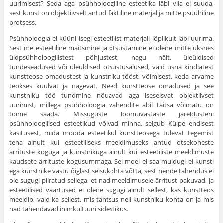
uurimisest? Seda aga psühholoogiline esteetika läbi viia ei suuda,
sest kunst on objektiivselt antud faktiline materjal ja mitte psüühiline
protsess.
Psühholoogia ei küüni isegi esteetilist materjali lõp­likult läbi uurima.
Sest me esteetiline maitsmine ja otsus­tamine ei olene mitte üksnes
üldpsühholoogilistest põhjustest, nagu näit. üleüldised
tundeseadused või üleüldised otsustusalused, vaid üsna kindlatest
kunstteose oma­dustest ja kunstniku tööst, võimisest, keda arvame
teokses kuulvat ja nägevat. Need kunstteose omadused ja see
kunstniku töö tundmine nõuavad aga iseseisvat objek­tiivset
uurimist, millega psühholoogia vahendite abil täitsa võimatu on
toime saada. Missuguste loomuvastaste järel­dusteni
psühholoogilised esteetikud võivad minna, selgub Külpe endisest
käsitusest, mida mööda esteetikul kunstteosega tulevat tegemist
teha ainult kui esteetiliseks meeldimu­seks antud otsekoheste
ärrituste koguga ja kunstnikuga ainult kui esteetiliste meeldimuste
kaudsete ärrituste kogusummaga. Sel moel ei saa muidugi ei kunsti
ega kunstnike vastu õiglast seisukohta võtta, sest nende tähendus ei
ole sugugi piiratud sellega, et nad meeldimusele ärritust pakuvad, ja
esteetilised väärtused ei olene sugugi ainult sellest, kas kunstteos
meeldib, vaid ka sellest, mis tähtsus neil kunstniku kohta on ja mis
nad tähendavad inimkultuuri sidestikus.