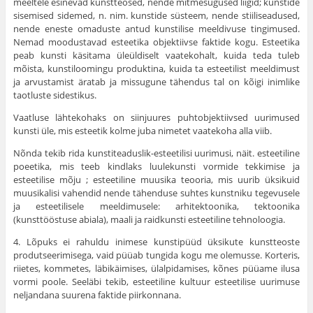
meeltele esinevad kunstteosed, nende mitmesugused liigid; kunstide
sisemised sidemed, n. nim. kunstide süsteem, nende stiiliseadused,
nende eneste omaduste antud kunstilise meeldivuse tingimused.
Nemad moodustavad esteetika objektiivse faktide kogu. Esteetika
peab kunsti käsitama üleüldiselt vaatekohalt, kuida teda tuleb
mõista, kunstiloomingu produktina, kuida ta esteetilist meeldimust
ja arvustamist äratab ja missugune tähendus tal on kõigi inimlike
taotluste sidestikus.
Vaatluse lähtekohaks on siinjuures puhtobjektiivsed uuri­mused
kunsti üle, mis esteetik kolme juba nimetet vaate­koha alla viib.
Nõnda tekib rida kunstiteaduslik-esteetilisi uurimusi, näit. esteetiline
poeetika, mis teeb kindlaks luulekunsti vormide tekkimise ja
esteetilise mõju ; esteetiline muusika teooria, mis uurib üksikuid
muusikalisi vahendid nende tähenduse suhtes kunstniku tegevusele
ja esteetilisele meeldimusele: arhitektoonika, tektoonika
(kunsttööstuse abiala), maali ja raidkunsti esteetiline tehnoloogia.
4. Lõpuks ei rahuldu inimese kunstipüüd üksi­kute kunstteoste
produtseerimisega, vaid püüab tungida kogu me olemusse. Korteris,
riietes, kommetes, läbikäimises, ülalpidamises, kõnes püüame ilusa
vormi poole. Seeläbi tekib, esteetiline kultuur esteetilise uurimuse
neljandana suurena faktide piirkonnana.