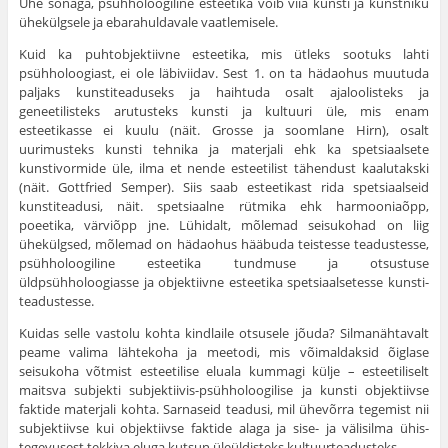
Ühe sõnaga, psühholoogiline esteetika võib viia kunsti ja kunstniku
ühekülgsele ja ebarahuldavale vaatlemisele.
Kuid ka puhtobjektiivne esteetika, mis ütleks sootuks lahti
psühholoogiast, ei ole läbiviidav. Sest 1. on ta häda­ohus muutuda
paljaks kunstiteaduseks ja haihtuda osalt ajaloolisteks ja
geneetilisteks arutusteks kunsti ja kultuuri üle, mis enam
esteetikasse ei kuulu (näit. Grosse ja soom­lane Hirn), osalt
uurimusteks kunsti tehnika ja materjali ehk ka spetsiaalsete
kunstivormide üle, ilma et nende esteetilist tähendust kaalutakski
(näit. Gottfried Semper). Siis saab esteetikast rida spetsiaalseid
kunstiteadusi, näit. spetsiaalne rütmika ehk harmooniaõpp,
poeetika, värviõpp jne. Lühidalt, mõlemad seisukohad on liig
ühekülgsed, mõlemad on hädaohus hääbuda teistesse teadustesse,
psühholoogiline esteetika tundmuse ja otsustuse
üldpsühholoogiasse ja objektiivne esteetika spetsiaalsetesse kunsti­
teadustesse.
Kuidas selle vastolu kohta kindlaile otsusele jõuda? Silmanähtavalt
peame valima lähtekoha ja meetodi, mis võimaldaksid õiglase
seisukoha võtmist esteetilise eluala kummagi külje – esteetiliselt
maitsva subjekti subjektiivis-psühholoogilise ja kunsti objektiivse
faktide materjali kohta. Sarnaseid teadusi, mil ühevõrra tegemist nii
subjektiivse kui objektiivse faktide alaga ja sise- ja välisilma ühis­
tegevusest tekkiva eluga kutsun üleüldisteks kultuurteadusteks.