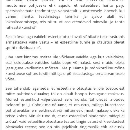
muutumise põhjuseks ehk asjaolu, et esteetiliselt haritu palju
spetsiaalsemate teadmistega varustetult kunstteosele läheneb kui
vähem haritu: teadmistega tehnika ja ajaloo alalt või
lokaalteadmistega, mis nii suurt osa etenda­vad mineviku ja teiste
rahvaste kunstis?
Selle kõrval aga vaidleb esteetik otsustavalt võhikute teise iseäranis
armastatava väite vastu – et esteetiline tunne ja otsustus olevat
„puhtindividuaalne”.
Juba Kant kinnitas, maitse üle võidavat vaielda. Aga kus vaieldakse,
seal eeldetakse vaikides kokkuleppe võimalust, sest muidu oleks
igasugune vaidlemine mõttetu. Me püüame ju mõnikord ise mõne
kunstteose suhtes teisiti mõtlejaid põhiseadustega oma arvamusele
võita.
See tähendab aga seda, et esteetiline otsustus ei ole tõepoolest
mitte puhtindividuaalne; tal on ainult hoopis isesugune maksvus.
Mõned esteetikud väljendavad selle nõnda: tal olevat „nõudev
iseloom” (nii J. Cohn); me nõuame, et otsustus, millega kunstteose
puhul avaldame meeldimust või mittemeeldimust, maksev oleks ka
teiste kohta. Minule tundub, et me esteetilisel hindamisel midagi ei
„nõua”, vaid esteetilise otsustuse teatud tingimustest ehk eeldustest
olenevaks teeme; see on siis järjelikult tingimuslik ehk eel­duslik