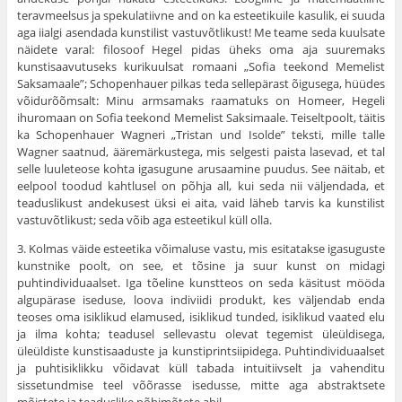
teravmeelsus ja spekulatiivne and on ka esteetikuile kasulik, ei suuda
aga iialgi asendada kunstilist vastuvõtlikust! Me teame seda kuulsate
näidete varal: filosoof Hegel pidas üheks oma aja suuremaks
kunstisaavutuseks kurikuulsat romaani „Sofia teekond Memelist
Saksamaale”; Schopenhauer pilkas teda sellepärast õigusega, hüüdes
võidurõõmsalt: Minu armsamaks raamatuks on Homeer, Hegeli
ihuromaan on Sofia teekond Memelist Saksi­maale. Teiseltpoolt, täitis
ka Schopenhauer Wagneri „Tristan und Isolde” teksti, mille talle
Wagner saatnud, ääremärkus­tega, mis selgesti paista lasevad, et tal
selle luuleteose kohta igasugune arusaamine puudus. See näitab, et
eelpool too­dud kahtlusel on põhja all, kui seda nii väljendada, et
teaduslikust andekusest üksi ei aita, vaid läheb tarvis ka kunstilist
vastuvõtlikust; seda võib aga esteetikul küll olla.
3. Kolmas väide esteetika võimaluse vastu, mis esitatakse igasuguste
kunstnike poolt, on see, et tõsine ja suur kunst on midagi
puhtindividuaalset. Iga tõeline kunst­teos on seda käsitust mööda
algupärase iseduse, loova indiviidi produkt, kes väljendab enda
teoses oma isiklikud elamused, isiklikud tunded, isiklikud vaated elu
ja ilma kohta; teadusel sellevastu olevat tegemist üleüldisega,
üleüldiste kunstisaaduste ja kunstiprintsiipidega. Puhtindividuaalset
ja puhtisiklikku võidavat küll tabada intuitiivselt ja vahenditu
sissetundmise teel võõrasse isedusse, mitte aga abstraktsete