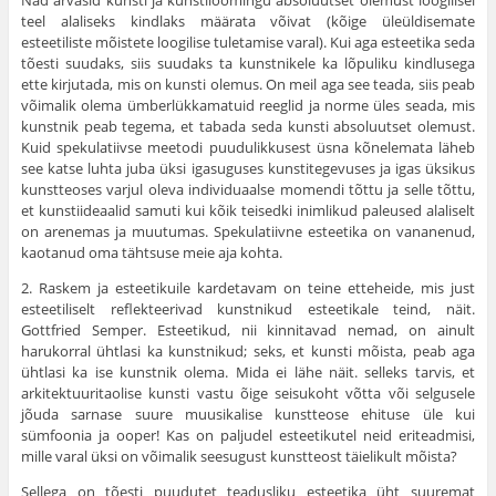
Nad arvasid kunsti ja kunstiloomingu absoluutset olemust loogilisel
teel alaliseks kindlaks määrata võivat (kõige üleüldisemate
esteetiliste mõistete loogilise tuletamise varal). Kui aga esteetika seda
tõesti suudaks, siis suudaks ta kunstnikele ka lõpuliku kindlusega
ette kirjutada, mis on kunsti olemus. On meil aga see teada, siis peab
või­malik olema ümberlükkamatuid reeglid ja norme üles seada, mis
kunstnik peab tegema, et tabada seda kunsti absoluut­set olemust.
Kuid spekulatiivse meetodi puudulikkusest üsna kõnelemata läheb
see katse luhta juba üksi igasugu­ses kunstitegevuses ja igas üksikus
kunstteoses varjul oleva individuaalse momendi tõttu ja selle tõttu,
et kunstiideaalid samuti kui kõik teisedki inimlikud paleused alaliselt
on are­nemas ja muutumas. Spekulatiivne esteetika on vananenud,
kaotanud oma tähtsuse meie aja kohta.
2. Raskem ja esteetikuile kardetavam on teine ette­heide, mis just
esteetiliselt reflekteerivad kunstnikud esteetikale teind, näit.
Gottfried Semper. Esteetikud, nii kinni­tavad nemad, on ainult
harukorral ühtlasi ka kunstnikud; seks, et kunsti mõista, peab aga
ühtlasi ka ise kunstnik olema. Mida ei lähe näit. selleks tarvis, et
arkitektuuritaolise kunsti vastu õige seisukoht võtta või selgusele
jõuda sarnase suure muusikalise kunstteose ehituse üle kui
sümfoonia ja ooper! Kas on paljudel esteetikutel neid eritead­misi,
mille varal üksi on võimalik seesugust kunstteost täielikult mõista?
Sellega on tõesti puudutet teadusliku esteetika üht suuremat