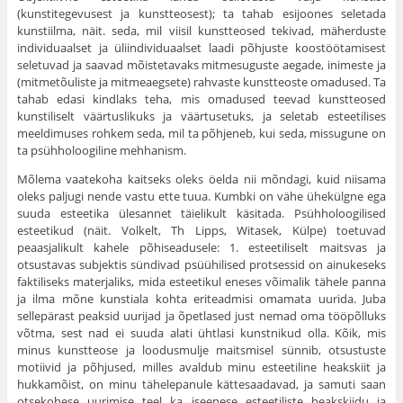
(kunstitegevusest ja kunstteosest); ta tahab esijoones sele­tada
kunstiilma, näit. seda, mil viisil kunstteosed tekivad, mäherduste
individuaalset ja üliindividuaalset laadi põhjuste koostöötamisest
seletuvad ja saavad mõistetavaks mitme­suguste aegade, inimeste ja
(mitmetõuliste ja mitmeaegsete) rahvaste kunstteoste omadused. Ta
tahab edasi kindlaks teha, mis omadused teevad kunstteosed
kunstiliselt väärtus­likuks ja väärtusetuks, ja seletab esteetilises
meeldimuses rohkem seda, mil ta põhjeneb, kui seda, missugune on
ta psühholoogiline mehhanism.
Mõlema vaatekoha kaitseks oleks öelda nii mõndagi, kuid niisama
oleks paljugi nende vastu ette tuua. Kumbki on vähe ühekülgne ega
suuda esteetika ülesannet täielikult käsitada. Psühholoogilised
esteetikud (näit. Volkelt, Th Lipps, Witasek, Külpe) toetuvad
peaasjalikult kahele põhiseadusele: 1. esteetiliselt maitsvas ja
otsustavas subjek­tis sündivad psüühilised protsessid on ainukeseks
faktiliseks materjaliks, mida esteetikul eneses võimalik tähele panna
ja ilma mõne kunstiala kohta eriteadmisi omamata uurida. Juba
sellepärast peaksid uurijad ja õpetlased just nemad oma tööpõlluks
võtma, sest nad ei suuda alati ühtlasi kunstnikud olla. Kõik, mis
minus kunstteose ja loodusmulje maitsmisel sünnib, otsustuste
motiivid ja põhjused, milles avaldub minu esteetiline heakskiit ja
hukkamõist, on minu tähelepanule kättesaadavad, ja samuti saan
otse­kohese uurimise teel ka iseenese esteetiliste heakskiidu ja