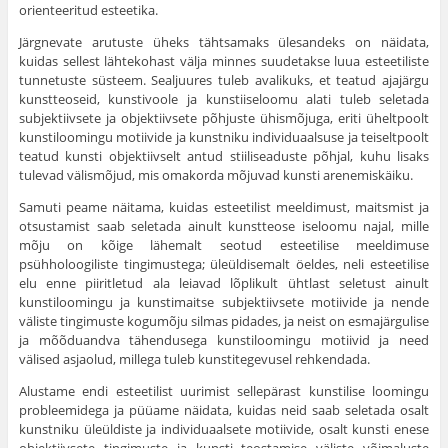
orienteeritud esteetika.
Järgnevate arutuste üheks tähtsamaks ülesandeks on näidata,
kuidas sellest lähtekohast välja minnes suudetakse luua esteetiliste
tunnetuste süsteem. Sealjuures tuleb ava­likuks, et teatud ajajärgu
kunstteoseid, kunstivoole ja kunstiiseloomu alati tuleb seletada
subjektiivsete ja objektiivsete põhjuste ühismõjuga, eriti üheltpoolt
kunstiloo­mingu motiivide ja kunstniku individuaalsuse ja teiseltpoolt
teatud kunsti objektiivselt antud stiiliseaduste põhjal, kuhu lisaks
tulevad välismõjud, mis omakorda mõjuvad kunsti arenemiskäiku.
Samuti peame näitama, kuidas esteetilist meeldimust, maitsmist ja
otsustamist saab seletada ainult kunstteose iseloomu najal, mille
mõju on kõige lähemalt seotud esteetilise meeldi­muse
psühholoogiliste tingimustega; üleüldisemalt öeldes, neli esteetilise
elu enne piiritletud ala leiavad lõplikult ühtlast sele­tust ainult
kunstiloomingu ja kunstimaitse subjektiivsete motiivide ja nende
väliste tingimuste kogumõju silmas pidades, ja neist on esmajärgulise
ja mõõduandva tähendusega kunsti­loomingu motiivid ja need
välised asjaolud, millega tuleb kunstitegevusel rehkendada.
Alustame endi esteetilist uurimist sellepärast kunstilise loomingu
probleemidega ja püüame näidata, kuidas neid saab seletada osalt
kunstniku üleüldiste ja individuaalsete motii­vide, osalt kunsti enese