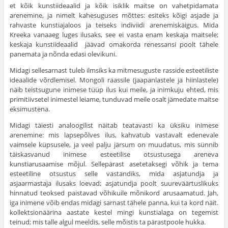
et kõik kunstiideaalid ja kõik isiklik maitse on vahetpidamata
arenemine, ja nimelt kahesuguses mõttes: esiteks kõigi asjade ja
rahvaste kunstiajaloos ja teiseks indiviidi arenemiskäigus. Mida
Kreeka vanaaeg luges ilusaks, see ei vasta enam keskaja maitsele;
keskaja kunstiideaalid jäävad omakorda renessansi poolt tähele
panemata ja nõnda edasi olevikuni.
Midagi sellesarnast tuleb ilmsiks ka mitmesuguste rasside esteetiliste
ideaalide võrdlemisel. Mongoli raassile (jaapanlastele ja hiinlastele)
näib teistsugune inimese tüüp ilus kui meile, ja inimkuju ehted, mis
primitiivsetel inimestel leiame, tunduvad meile osalt jämedate maitse
eksimustena.
Midagi täiesti analoogilist näitab teatavasti ka üksiku inimese
arenemine: mis lapsepõlves ilus, kahvatub vasta­valt edenevale
vaimsele küpsusele, ja veel palju järsum on muudatus, mis sünnib
täiskasvanud inimese esteetilise otsustusega areneva
kunstiarusaamise mõjul. Sellepärast asetetaksegi võhik ja tema
esteetiline otsustus selle vastan­diks, mida asjatundja ja
asjaarmastaja ilusaks loevad; asja­tundja poolt suureväärtuslikuks
hinnatud teoksed paistavad võhikuile mõnikord arusaamatud. Jah,
iga inimene võib endas midagi sarnast tähele panna, kui ta kord näit.
kollektsio­näärina aastate kestel mingi kunstialaga on tegemist
teinud; mis talle algul meeldis, selle mõistis ta pärastpoole hukka.