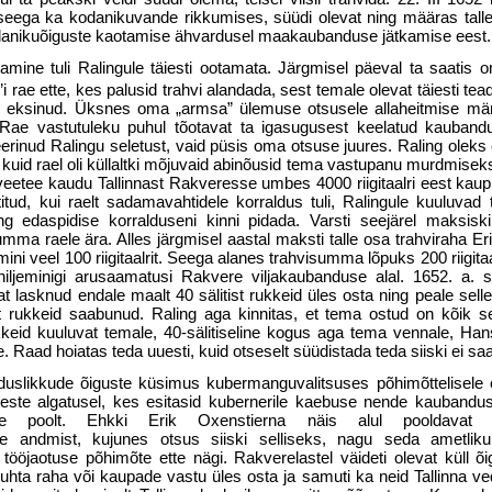
seega ka kodanikuvande rikkumises, süüdi olevat ning määras talle 5
 kodanikuõiguste kaotamise ähvardusel maakaubanduse jätkamise eest.
ramine tuli Ralingule täiesti ootamata. Järgmisel päeval ta saati
’i
rae ette, kes palusid trahvi alandada, sest temale olevat täiesti tead
eksinud. Üksnes oma „armsa” ülemuse otsusele allaheitmise märg
 Rae vastutuleku puhul tõotavat ta igasugusest keelatud kauband
erinud Ralingu seletust, vaid püsis oma otsuse juures. Raling oleks 
kuid rael oli küllaltki mõjuvaid abinõusid tema vastupanu murdmisek
 veetee kaudu Tallinnast Rakveresse umbes 4000 riigitaalri eest kaup
titud, kui raelt sadamavahtidele korraldus tuli, Ralingule kuuluvad 
ning edaspidise korralduseni kinni pidada. Varsti seejärel maksisk
ma raele ära. Alles järgmisel aastal maksti talle osa trahviraha Er
mini veel 100 riigitaalrit. Seega alanes trahvisumma lõpuks 200 riigitaa
 hiljeminigi arusaamatusi Rakvere viljakaubanduse alal. 1652. a. s
at lasknud endale maalt 40 sälitist rukkeid üles osta ning peale sell
st rukkeid saabunud. Raling aga kinnitas, et tema ostud on kõik 
keid kuuluvat temale, 40-sälitiseline kogus aga tema vennale, Han
. Raad hoiatas teda uuesti, kuid otseselt süüdistada teda siiski ei sa
duslikkude õiguste küsimus kubermanguvalitsuses põhimõttelisele 
te algatusel, kes esitasid kubernerile kaebuse nende kaubanduse
aste poolt. Ehkki Erik Oxenstierna näis alul pooldavat ra
te andmist, kujunes otsus siiski selliseks, nagu seda ametlikul
e tööjaotuse põhimõte ette nägi. Rakverelastel väideti olevat küll 
ta raha või kaupade vastu üles osta ja samuti ka neid Tallinna ved