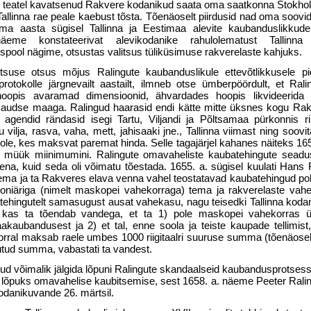
’i teatel kavatsenud Rakvere kodanikud saata oma saatkonna Stokholm
llinna rae peale kaebust tõsta. Tõenäoselt piirdusid nad oma soovi
ma aasta sügisel Tallinna ja Eestimaa alevite kaubanduslikkud
näeme konstateerivat alevikodanike rahulolematust Tallinna
pool nägime, otsustas valitsus tüliküsimuse rakverelaste kahjuks.
tsuse otsus mõjus Ralingute kaubanduslikule ettevõtlikkusele pi
protokolle järgnevailt aastailt, ilmneb otse ümberpöördult, et Rali
oopis avaramad dimensioonid, ähvardades hoopis likvideerida te
udse maaga. Ralingud haarasid endi kätte mitte üksnes kogu Ra
gendid rändasid isegi Tartu, Viljandi ja Põltsamaa pürkonnis ri
ilja, rasva, vaha, mett, jahisaaki jne., Tallinna viimast ning soovit
e, kes maksvat paremat hinda. Selle tagajärjel kahanes näiteks 1655
la müük miinimumini. Ralingute omavaheliste kaubatehingute sead
lasena, kuid seda oli võimatu tõestada. 1655. a. sügisel kuulati Hans
s tema ja ta Rakveres elava venna vahel teostatavad kaubatehingud pole
joniäriga (nimelt maskopei vahekorraga) tema ja rakverelaste vahel
atehingutelt samasugust ausat vahekasu, nagu teisedki Tallinna koda
a, kas ta tõendab vandega, et ta 1) pole maskopei vahekorras 
aubandusest ja 2) et tal, enne soola ja teiste kaupade tellimist
 korral maksab raele umbes 1000 riigitaalri suuruse summa (tõenäosel
utud summa, vabastati ta vandest.
lnud võimalik jälgida lõpuni Ralingute skandaalseid kaubandusprotsess
el lõpuks omavahelise kaubitsemise, sest 1658. a. näeme Peeter Rali
kodanikuvande 26. märtsil.