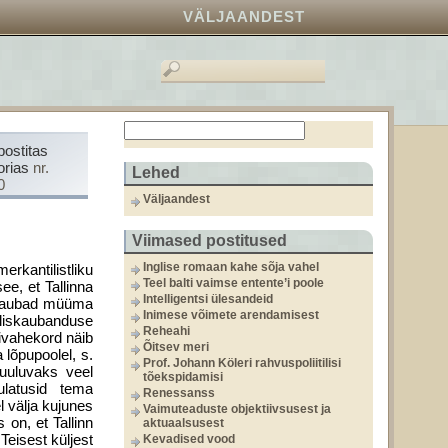
VÄLJAANDEST
postitas
orias
nr.
Lehed
0
Väljaandest
Viimased postitused
Inglise romaan kahe sõja vahel
antilistliku
Teel balti vaimse entente’i poole
e, et Tallinna
Intelligentsi ülesandeid
eokaubad müüma
Inimese võimete arendamisest
äliskaubanduse
Reheahi
ivahekord näib
Õitsev meri
 lõpupoolel, s.
Prof. Johann Köleri rahvuspoliitilisi
kuuluvaks veel
tõekspidamisi
latusid tema
Renessanss
l välja kujunes
Vaimuteaduste objektiivsusest ja
 on, et Tallinn
aktuaalsusest
Teisest küljest
Kevadised vood