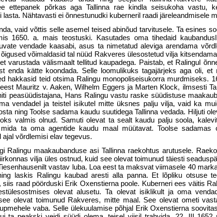
See ettepanek põrkas aga Tallinna rae kindla seisukoha vastu, k
 lasta. Nähtavasti ei õnnestunudki kuberneril raadi järeleandmisele 
nda, vaid võttis selle asemel teised abinõud tarvitusele. Ta esines 
mis 1650. a. mais teostuski. Kasutades oma tihedaid kaubandusl
uvate vendade kaasabi, asus ta nimetatud aleviga arendama võrdle
 õigused võimaldasid tal nüüd Rakveres ülesostetud vilja kitsendamat
et varustada välismaalt tellitud kaupadega. Paistab, et Ralingul õn
 enda kätte koondada. Selle loomulikuks tagajärjeks aga oli, et ni
 hakkasid teid otsima Ralingu monopoliseisukorra murdmiseks. 16
st Mauritz v. Aaken, Wilhelm Eggers ja Marten Klock, ilmsesti Tall
ainiti peasüüdistajana, Hans Ralingu vastu raske süüdistuse maakau
ma vendadel ja teistel isikutel mitte üksnes palju vilja, vaid ka m
a ning Toolse sadama kaudu suutidega Tallinna vedada. Hiljuti olev
eoks valmis olnud. Samuti olevat ta sealt kaudu palju soola, kalevit
mida ta oma agentide kaudu maal müütavat. Toolse sadamas o
 ajal võrdlemisi elav tegevus.
gi Ralingu maakaubanduse asi Tallinna raekohtus arutusele. Raeko
iirkonnas vilja üles ostnud, kuid see olevat toimunud täiesti seaduspär
Tiesenhausenilt vastav luba. Loa eest ta maksvat viimasele 40 mark
ing laskis Ralingu kaubad aresti alla panna. Et lõpliku otsuse t
siis raad pöörduski Erik Oxenstierna poole. Kuberneri ees väitis Rali
tülesostmises olevat alusetu. Ta olevat isiklikult ja oma venda
 see olevat toimunud Rakveres, mitte maal. See olevat ometi vast
kaupmehele vaba. Selle ülekuulamise põhjal Erik Oxenstierna soovitas
i ta peakski veidi süüdi olema, teisel viisil trahvida. 22. III 1652