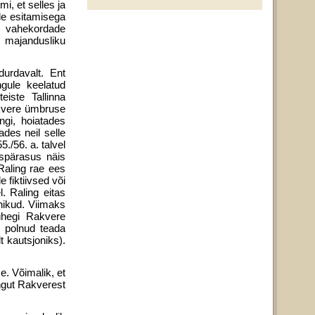
i, et selles ja
de esitamisega
e vahekordade
 majandusliku
durdavalt. Ent
ngule keelatud
iste Tallinna
kvere ümbruse
ngi, hoiatades
ades neil selle
./56. a. talvel
uspärasus näis
 Raling rae ees
 fiktiivsed või
. Raling eitas
nikud. Viimaks
ühegi Rakvere
, polnud teada
t kautsjoniks).
e. Võimalik, et
ngut Rakverest