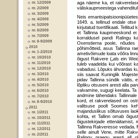
aga näeme ka, et rakverelased
nr. 12/2009
väliskaupmeestega vahenditul
nr. 2/2009
nr. 3/2009
Neis emantsipatsioonipüüetes
nr. 4/2009
1649. a. tellinud endale ots
nr. 5/2009
kirjutatud tsertifikaati. Telli
nr. 6/2009
et Tallinna kaupmeeskond ei 
nr. 7/2009
korraldusel pandi Ralingu 
nr. 8-9/2009
Oxenstierna poole, nõudes 
2010
põhimõtteid, asus Tallinna rae
nr. 1-2/2010
ametivõimude loata võõra linna
nr. 10/2010
õigust Rakvere („als ein Weich
nr. 11/2010
tuleb vaadelda kui võõrast k
nr. 12/2010
vabadusi. Lõpuks ähvardas kube
nr. 3/2010
siis saavat Kuninglik Majeste
pidav Tallinna sündik väitis,
nr. 4/2010
lõpliku otsuseni aresti alla p
nr. 5/2010
valvamine, sugugi keelata. Ta
nr. 6/2010
andmine tähendaks Tallinnale 
nr. 7/2010
kord, et rakverelased on ostn
nr. 8-9/2010
valitsuse poolt Soomes keh
2011
majanduslikus sõltuvuses laok
nr. 1/2011
kohta, et Tallinn omab õigus
nr. 10/2011
õigustekirjade ettenäitamist, 
nr. 11/2011
Tallinna Rakveresse vedada. 
nr. 12/2011
selle ainult Vene, mitte Rak
nr. 2/2011
Ralingu praegu aresti all 