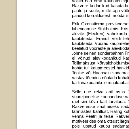
võisid nad oma kaubatehingui
Rakvere kodanikud kasutada n
paate ja suute, mitte aga võõ
pandud korraldusest möödahiil
Erik Oxenstierna provisoorse
lahendamine Stokholmis. Kristi
alevite (Flecken) vahekorda 
kaubitseda. Erandit võidi te
kaubitseda. Võõrad kaupmehed 
keelatud võõraste ja alevikodan
„ohne seinen sonderbahren F
ei võinud alevikodanikud ka
Tollimaksust kõrvalehoidumis
kohta tuli kaupmeestel hankid
Toolse või Haapsalu sadamass
vastav tõendus nõutada kohalike
ka linnakodanikele maakauba
Selle uue relva abil asus 
suurejoonelise kaubanduse vas
rael siin kõva kätt tarvitada
Rakveresse saatmiseks sadam
tallinlastes kahtlust. Raling ku
venna Peetri ja teise Rakver
motiveerides oma otsust järgmi
pole lubatud kaupu sadamas o