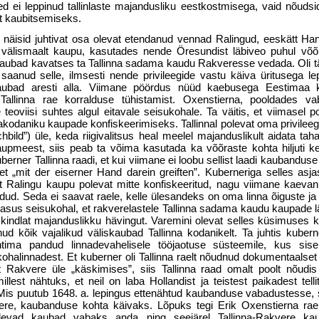
 ei leppinud tallinlaste majandusliku eestkostmisega, vaid nõudsid
t kaubitsemiseks.
 näisid juhtivat osa olevat etendanud vennad Ralingud, eeskätt Han
e välismaalt kaupu, kasutades nende Öresundist läbiveo puhul võ
tud kaubad kavatses ta Tallinna sadama kaudu Rakveresse vedada. Oli tä
saanud selle, ilmsesti nende privileegide vastu käiva üritusega le
kaubad aresti alla. Viimane pöördus nüüd kaebusega Eestimaa k
Tallinna rae korralduse tühistamist. Oxenstierna, pooldades v
 teoviisi suhtes algul eitavale seisukohale. Ta väitis, et viimasel p
kodaniku kaupade konfiskeerimiseks. Tallinnal polevat oma privileegi
bild”) üle, keda riigivalitsus heal meelel majanduslikult aidata tah
aupmeest, siis peab ta võima kasutada ka võõraste kohta hiljuti 
rner Tallinna raadi, et kui viimane ei loobu sellist laadi kaubanduse
et „mit der eiserner Hand darein greiften”. Kuberneriga selles asjas
 et Ralingu kaupu polevat mitte konfiskeeritud, nagu viimane kaevanu
andud. Seda ei saavat raele, kelle ülesandeks on oma linna õiguste j
 asus seisukohal, et rakverelastele Tallinna sadama kaudu kaupade 
kindlat majanduslikku hävingut. Varemini olevat selles küsimuses ke
ud kõik vajalikud väliskaubad Tallinna kodanikelt. Ta juhtis kubern
tima pandud linnadevahelisele tööjaotuse süsteemile, kus sis
ohalinnadest. Et kuberner oli Tallinna raelt nõudnud dokumentaalset 
t Rakvere üle „käskimises”, siis Tallinna raad omalt poolt nõudis 
millest nähtuks, et neil on laba Hollandist ja teistest paikadest tell
Mis puutub 1648. a. lepingus ettenähtud kaubanduse vabadustesse, s
vere, kaubanduse kohta käivaks. Lõpuks tegi Erik Oxenstierna rae
olevad kaubad vabaks anda ning seejärel Tallinna-Rakvere kaub