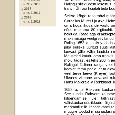
Halingu siiski eestülesostus, 
nr. 2/2016
trahvi. Ühtlasi hoiatati teda
2017
nr. 1/2017
Sellise kõrge rahatrahvi mää
2018
Cornelius Murer’i ja Axel Holtz
nr. 1/2018
oma kodanikuvande vastu on 
nõus maksma 80 riigitaalrit.
hoiduda. Raad aga ei aktsepte
maksmisega veelgi viivitanud, 
Raling 1652. a. juulis vedada
juba selleks üüritud suuti las
laevast jälle välja laadida 
Meuseleri kaudu oma trahvisum
mõjul tagasi, esiteks 200, hilje
Ralingul Tallinna raega veel
kaevati tema peale, et ta olev
veel terve laeva (Kreyer) la
Üksnes viimane laevalast ruk
Hans Möllerale ja Rehbinder’ile
1652. a. tuli Rakvere kauban
See sündis Rakvere kaupmees
kitsendamise üle tallinl
väliskaubanduslikkude õigus
merkantilistlik linnadevahelis
müügile toodud maasaadusi puh