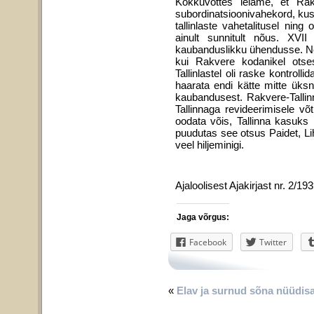
Kokkuvõttes leiame, et Rakv
subordinatsioonivahekord, kus
tallinlaste vahetalitusel nin
ainult sunnitult nõus. XV
kaubanduslikku ühendusse. Ne
kui Rakvere kodanikel otse
Tallinlastel oli raske kontrol
haarata endi kätte mitte üks
kaubandusest. Rakvere-Tallin
Tallinnaga revideerimisele v
oodata võis, Tallinna kasuks
puudutas see otsus Paidet, Li
veel hiljeminigi.
Ajaloolisest Ajakirjast nr. 2/19
Jaga võrgus:
Facebook
Twitter
«
Elav ja surnud sõna nüüdisaj