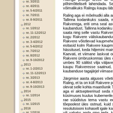
nr. 3/2011
põhimõtteliselt lahendada. 
nr. 4/2011
võimalikuks Ralingu kaupu läbi
nr. 5-6/2011
Raling aga ei mõelnudki alla a
nr. 7/2011
Tallinna kodanikuks saada, 
nr. 8-9/2011
Rakverega, eriti oma seal as
2012
kaubandust. Tallinna kodaniku
nr. 1/2012
saata ning selle vastu Rakver
nr. 11-12/2012
kogu Rakvere väliskaubandust
nr. 2/2012
Rakvere võistlevad kaupmehed
nr. 3-4/2012
esitasid kolm Rakvere kaupmee
nr. 5-6/2012
hässitusel, keda hiljemini m
nr. 7/2012
Kaevati, et viimane laskvat o
nr. 8/2012
Rakvere ümbruskonnas üles ost
nr. 9-10/2012
umbes 90 sälitist vilja väljav
2013
kaupu Rakveresse saatnud, 
nr. 1-2/2013
kaubanduse tagajärjel viimasel
nr. 11-12/2013
nr. 3/2013
Järgmise aasta alguses võeti
nr. 4-8/2013
Raling, et ta on küll Rakvere p
olevat selle kohta maanõunik 
nr. 9-10/2013
aga ei aktsepteerinud seda n
2014
küsimuses kuulus kubernerile, 
nr. 1/2014
rae süüdistus tema vastu ees
2015
tõepoolest üles ostnud, kuid
nr. 1/2015
resolutsiooni kohaselt igale 
2016
vili vabaks anda ning teda, ku
nr. 1/2016