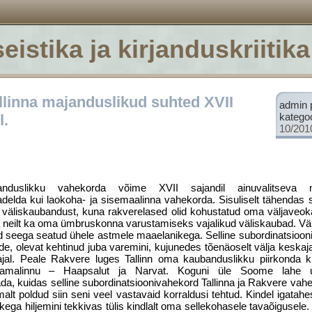
eistika ja kirjanduskriitika
llinna majanduslikud suhted XVII
admin 
katego
l.
10/201
duslikku vahekorda võime XVII sajandil ainuvalitseva merk
elda kui laokoha- ja sisemaalinna vahekorda. Sisuliselt tähendas se
da väliskaubandust, kuna rakverelased olid kohustatud oma väljav
ma neilt ka oma ümbruskonna varustamiseks vajalikud väliskaubad. V
d seega seatud ühele astmele maaelanikega. Selline subordinatsioon
de, olevat kehtinud juba varemini, kujunedes tõenäoselt välja keskaja
ajal. Peale Rakvere luges Tallinn oma kaubanduslikku piirkonda 
adamalinnu – Haapsalut ja Narvat. Koguni üle Soome lahe u
ada, kuidas selline subordinatsioonivahekord Tallinna ja Rakvere vahe
alt poldud siin seni veel vastavaid korraldusi tehtud. Kindel igatahes
ega hiljemini tekkivas tülis kindlalt oma sellekohasele tavaõigusele. 