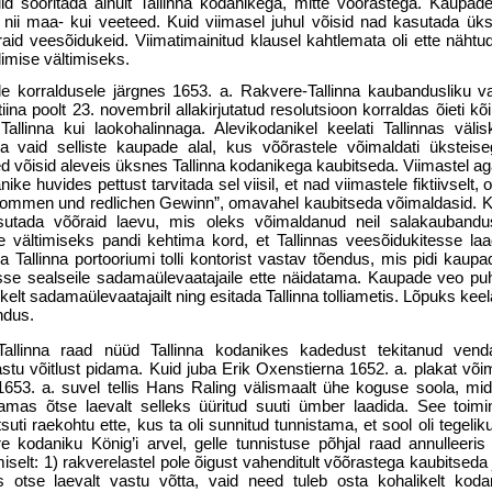
d sooritada ainult Tallinna kodanikega, mitte võõrastega. Kaupad
ii maa- kui veeteed. Kuid viimasel juhul võisid nad kasutada ük
raid veesõidukeid. Viimatimainitud klausel kahtlemata oli ette nähtu
imise vältimiseks.
le korraldusele järgnes 1653. a. Rakvere-Tallinna kaubandusliku va
ina poolt 23. novembril allakirjutatud resolutsioon korraldas õieti k
Tallinna kui laokohalinnaga. Alevikodanikel keelati Tallinnas väl
ha vaid selliste kaupade alal, kus võõrastele võimaldati üksteise
võisid aleveis üksnes Tallinna kodanikega kaubitseda. Viimastel aga
ike huvides pettust tarvitada sel viisil, et nad viimastele fiktiivselt, 
rommen und redlichen Gewinn”, omavahel kaubitseda võimaldasid. 
sutada võõraid laevu, mis oleks võimaldanud neil salakaubandus
e vältimiseks pandi kehtima kord, et Tallinnas veesõidukitesse la
a Tallinna portooriumi tolli kontorist vastav tõendus, mis pidi kaup
e sealseile sadamaülevaatajaile ette näidatama. Kaupade veo puhul
lt sadamaülevaatajailt ning esitada Tallinna tolliametis. Lõpuks keelati
ndus.
Tallinna raad nüüd Tallinna kodanikes kadedust
tekitanud vend
tu võitlust pidama. Kuid juba Erik Oxenstierna 1652. a. plakat võim
. 1653. a. suvel tellis Hans Raling välismaalt ühe koguse soola, mi
as õtse laevalt selleks üüritud suuti ümber laadida. See toimi
tsuti raekohtu ette, kus ta oli sunnitud tunnistama, et sool oli tegeliku
e kodaniku König’i arvel, gelle tunnistuse põhjal raad annulleeris
selt: 1) rakverelastel pole õigust vahenditult võõrastega kaubitseda 
tse laevalt vastu võtta, vaid need tuleb osta kohalikelt kodani