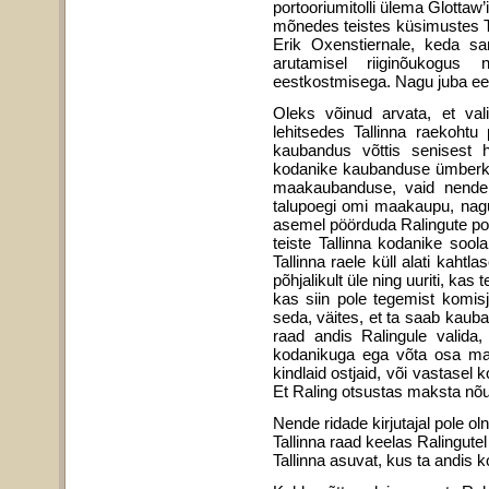
portooriumitolli ülema Glottaw
mõnedes teistes küsimustes Ta
Erik Oxenstiernale, keda sa
arutamisel riiginõukogus 
eestkostmisega. Nagu juba ees
Oleks võinud arvata, et vali
lehitsedes Tallinna raekohtu 
kaubandus võttis senisest h
kodanike kaubanduse ümberka
maakaubanduse, vaid nende a
talupoegi omi maakaupu, nagu v
asemel pöörduda Ralingute pool
teiste Tallinna kodanike soo
Tallinna raele küll alati kaht
põhjalikult üle ning uuriti, ka
kas siin pole tegemist komis
seda, väites, et ta saab kaub
raad andis Ralingule valid
kodanikuga ega võta osa maak
kindlaid ostjaid, või vastasel
Et Raling otsustas maksta nõ
Nende ridade kirjutajal pole o
Tallinna raad keelas Ralingut
Tallinna asuvat, kus ta andis 