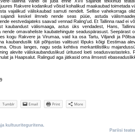
ere-Tallinna vahel oli juba enne XVII sajandit tekkinud teata
juures Rakvere kodanikud võisid kohalikud maakaubad toimetada väli
g osta vajalikud väliskaubad samuti nendelt. Sellise vahekorraga oli
II sajandi keskel ilmneb nende seas püüe, astuda välismaad
nde eestvedajateks saavad vennad Raling’ud. Et Tallinna raad ei võ
st kaubandust välismaaga, astus üks vendadest, Hans, Tallinn
lida nende omavaheliste kaubatehingute seaduspärasust. Seepärast ol
nes kogu Rakvere ja Virumaa, vaid ka osa Tartu, Viljandi ja Põlts
na kaubanduslik tüli põhjustas valitsust lõpuks kõigi Eestimaa ale
õtma. Otsus langes, nagu seda kehtiva merkantilistliku majanduss
 ning alevite väliskaubanduslikud üritused loeti seadusvastasteks.
hulat ja Haapsalut. Ralingud aga jätkasid oma ilmsesti ebaseadusli
39
Tumblr
Email
Print
More
a kultuuriteguritena.
Pariisi teate