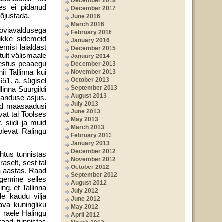
December 2018
es ei pidanud
December 2017
mõjustada.
June 2016
March 2016
sooviavaldusega
February 2016
ikke sidemeid
January 2016
misi laialdast
December 2015
ult välismaale
January 2014
nestus peaaegu
December 2013
i Tallinna kui
November 2013
51. a. sügisel
October 2013
September 2013
inna Suurgildi
August 2013
banduse asjus.
July 2013
uid maasaadusi
June 2013
at tal Toolses
May 2013
, siidi ja muid
March 2013
levat Ralingu
February 2013
January 2013
December 2012
htus tunnistas
November 2012
aselt, sest tal
October 2012
a aastas. Raad
September 2012
egemine selles
August 2012
ng, et Tallinna
July 2012
de kaudu vilja
June 2012
ava kuningliku
May 2012
 raele Halingu
April 2012
 raad tunnistas