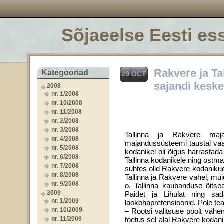
Sõjaeelse Eesti ess
Rakvere ja Ta
Kategooriad
29 OCT
sajandi keske
2008
nr. 1/2008
nr. 10/2008
nr. 11/2008
nr. 2/2008
nr. 3/2008
Tallinna ja Rakvere majan
nr. 4/2008
majandussüsteemi taustal vaad
nr. 5/2008
kodanikel oli õigus harrasta
nr. 6/2008
Tallinna kodanikele ning ost
nr. 7/2008
suhtes olid Rakvere kodaniku
nr. 8/2008
Tallinna ja Rakvere vahel, mui
nr. 9/2008
o. Tallinna kaubanduse õitse
2009
Paidet ja Lihulat ning s
nr. 1/2009
laokohapretensioonid
.
Pole te
nr. 10/2009
– Rootsi valitsuse poolt vähem
nr. 11/2009
toetus sel alal Rakvere kodanik