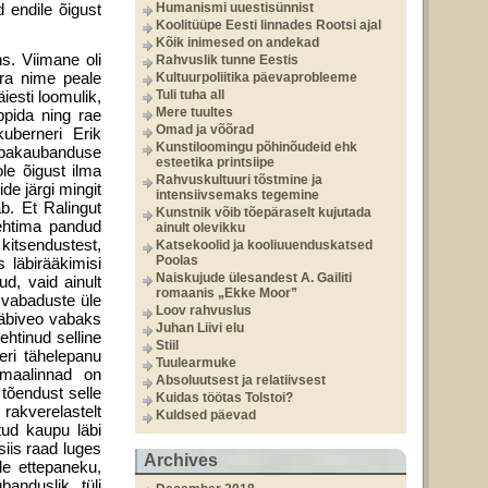
 endile õigust
Humanismi uuestisünnist
Koolitüüpe Eesti linnades Rootsi ajal
Kõik inimesed on andekad
s. Viimane oli
Rahvuslik tunne Eestis
õra nime peale
Kultuurpoliitika päevaprobleeme
iesti loomulik,
Tuli tuha all
Mere tuultes
ppida ning rae
Omad ja võõrad
uberneri Erik
Kunstiloomingu põhinõudeid ehk
abakaubanduse
esteetika printsiipe
ole õigust ilma
Rahvuskultuuri tõstmine ja
de järgi mingit
intensiivsemaks tegemine
ab. Et Ralingut
Kunstnik võib tõepäraselt kujutada
kehtima pandud
ainult olevikku
 kitsendustest,
Katsekoolid ja kooliuuenduskatsed
Poolas
 läbirääkimisi
Naiskujude ülesandest A. Gailiti
d, vaid ainult
romaanis „Ekke Moor”
a vabaduste üle
Loov rahvuslus
läbiveo vabaks
Juhan Liivi elu
htinud selline
Stiil
eri tähelepanu
Tuulearmuke
emaalinnad on
Absoluutsest ja relatiivsest
tõendust selle
Kuidas töötas Tolstoi?
rakverelastelt
Kuldsed päevad
itud kaupu läbi
iis raad luges
Archives
le ettepaneku,
anduslik tüli