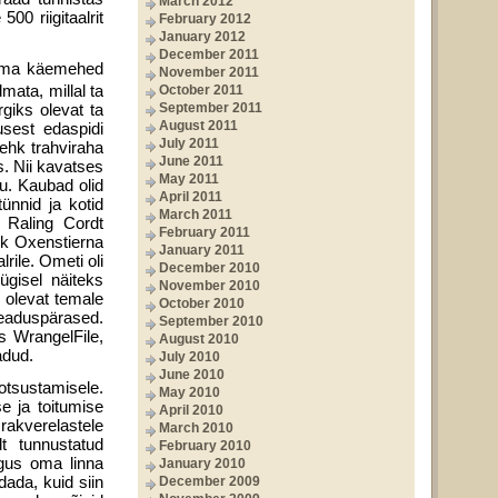
March 2012
00 riigitaalrit
February 2012
January 2012
December 2011
s oma käemehed
November 2011
mata, millal ta
October 2011
iks olevat ta
September 2011
August 2011
usest edaspidi
July 2011
ehk trahviraha
June 2011
s. Nii kavatses
May 2011
u. Kaubad olid
April 2011
tünnid ja kotid
March 2011
i Raling Cordt
February 2011
ik Oxenstierna
January 2011
lrile. Ometi oli
December 2010
ügisel näiteks
November 2010
e olevat temale
October 2010
seaduspärased.
September 2010
s WrangelFile,
August 2010
adud.
July 2010
June 2010
otsustamisele.
May 2010
 ja toitumise
April 2010
kverelastele
March 2010
t tunnustatud
February 2010
õigus oma linna
January 2010
ada, kuid siin
December 2009