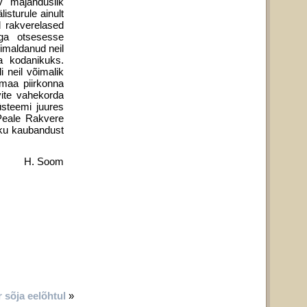
v majanduslik
sturule ainult
d rakverelased
ega otsesesse
imaldanud neil
a kodanikuks.
i neil võimalik
amaa piirkonna
vite vahekorda
üsteemi juures
 Peale Rakvere
kku kaubandust
H. Soom
r sõja eelõhtul
»