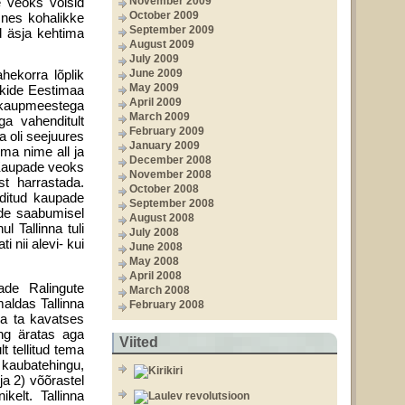
e veoks võisid
November 2009
October 2009
snes kohalikke
September 2009
d äsja kehtima
August 2009
July 2009
hekorra lõplik
June 2009
May 2009
õikide Eestimaa
April 2009
iskaupmeestega
March 2009
ga vahenditult
February 2009
 oli seejuures
January 2009
oma nime all ja
December 2008
Kaupade veoks
November 2008
t harrastada.
October 2008
aditud kaupade
September 2008
ade saabumisel
August 2008
 Tallinna tuli
July 2008
 nii alevi- kui
June 2008
May 2008
April 2008
ade Ralingute
March 2008
aldas Tallinna
February 2008
da ta kavatses
ng äratas aga
Viited
lt tellitud tema
 kaubatehingu,
ja 2) võõrastel
kelt. Tallinna